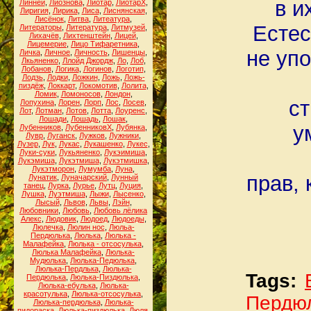
в и
Линней
,
Лиознова
,
Лиотар
,
ЛиотарХ
,
Лиригия
,
Лирика
,
Лиса
,
Лиснянская
,
Лисёнок
,
Литва
,
Литеатура
,
Естес
Литераторы
,
Литература
,
Литмузей
,
Лихачёв
,
Лихтенштейн
,
Лицей
,
Лицемерие
,
Лицо Тифаретника
,
не уп
Личка
,
Личное
,
Личность
,
Лишенцы
,
Лкьяненко
,
Ллойд Джордж
,
Ло
,
Лоб
,
Лобанов
,
Логика
,
Логинов
,
Логотип
,
Лодзь
,
Лодки
,
Ложкин
,
Ложь
,
Ложь-
пиздёж
,
Локкарт
,
Локомотив
,
Лолита
,
Ломик
,
Ломоносов
,
Лондон
,
ст
Лопухина
,
Лорен
,
Лорп
,
Лос
,
Лосев
,
Лот
,
Лотман
,
Лотов
,
Лотта
,
Лоуренс
,
Лошади
,
Лошадь
,
Лошак
,
у
Лубенников
,
ЛубенниковХ
,
Лубянка
,
Лувр
,
Луганск
,
Лужков
,
Лужники
,
Лузер
,
Лук
,
Лукас
,
Лукашенко
,
Лукес
,
Луки-суки
,
Лукьяненко
,
Лукэимиша
,
Лукэмиша
,
Лукэтмиша
,
Лукэтмишка
,
Лукэтморон
,
Лумумба
,
Луна
,
прав, 
Лунатик
,
Луначарский
,
Лунный
танец
,
Лурка
,
Лурье
,
Лутц
,
Луция
,
Лушка
,
Луэтмиша
,
Лыжи
,
Лысенко
,
Лысый
,
Львов
,
Львы
,
Лэйн
,
Любовники
,
Любовь
,
Любовь лёлика
Алекс
,
Людовик
,
Людоед
,
Людоеды
,
Люлечка
,
Люлин нос
,
Люльа-
Пердюлька
,
Люлька
,
Люлька -
Малафейка
,
Люлька - отсосулька
,
Люлька Малафейка
,
Люлька-
Мудюлька
,
Люлька-Педюлька
,
Люлька-Пердлька
,
Люлька-
Tags:
Пердюлька
,
Люлька-Пиздюлька
,
Люлька-ебулька
,
Люлька-
красотулька
,
Люлька-отсосулька
,
Пердю
Люлька-пердюлька
,
Люлька-
пидораска
,
Люлька-пиздюлька
,
Люля
,