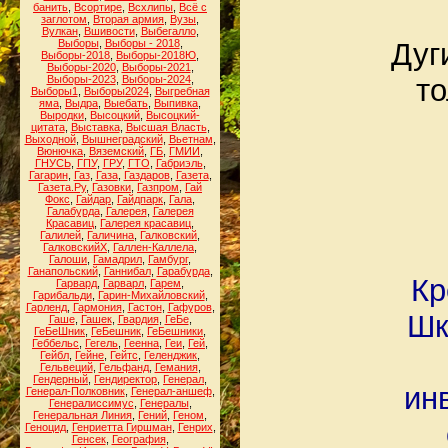
банить
,
Всортире
,
Всхлипы
,
Всё с
заглотом
,
Вторая армия
,
Вузы
,
Вулкан
,
Вшивости
,
Выбегалло
,
Выборы
,
Выборы - 2018
,
Дуг
Выборы-2018
,
Выборы-2018Ю
,
Выборы-2020
,
Выборы-2021
,
Выборы-2023
,
Выборы-2024
,
то
Выборы1
,
Выборы2024
,
Выгребная
яма
,
Выдра
,
Выебать
,
Выпивка
,
Выродки
,
Высоцкий
,
Высоцкий-
цитата
,
Выставка
,
Высшая Власть
,
Выходной
,
Вышнеградский
,
Вьетнам
,
Вюнючка
,
Вяземский
,
ГБ
,
ГМИИ
,
ГНУСЬ
,
ГПУ
,
ГРУ
,
ГТО
,
Габриэль
,
Гагарин
,
Газ
,
Газа
,
Газдаров
,
Газета
,
Газета.Ру
,
Газовки
,
Газпром
,
Гай
Фокс
,
Гайдар
,
Гайдпарк
,
Гала
,
Галабурда
,
Галерея
,
Галерея
Красавиц
,
Галерея красавиц
,
Галилей
,
Галичина
,
Галковский
,
ГалковскийХ
,
Галлен-Каллела
,
Галоши
,
Гамадрил
,
Гамбург
,
Ганапольский
,
Ганнибал
,
Гарабурда
,
Кр
Гарвард
,
Гарварл
,
Гарем
,
Гарибальди
,
Гарин-Михайловский
,
Гарленд
,
Гармония
,
Гастон
,
Гафуров
,
Шк
Гаше
,
Гашек
,
Гвардия
,
ГеБе
,
ГеБеШник
,
ГеБешник
,
ГеБешники
,
Геббельс
,
Гегель
,
Геенна
,
Геи
,
Гей
,
Гейбл
,
Гейне
,
Гейтс
,
Геленджик
,
Гельвеций
,
Гельфанд
,
Гемания
,
Гендерный
,
Гендиректор
,
Генерал
,
ин
Генерал-Полковник
,
Генерал-аншеф
,
Генералиссимус
,
Генералы
,
Генеральная Линия
,
Гений
,
Геном
,
Геноцид
,
Генриетта Гиршман
,
Генрих
,
Генсек
,
География
,