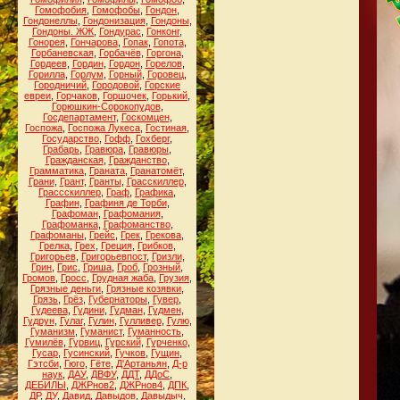
Гомофобия
,
Гомофобы
,
Гондон
,
Гондонеллы
,
Гондонизация
,
Гондоны
,
Гондоны. ЖЖ
,
Гондурас
,
Гонконг
,
Гонорея
,
Гончарова
,
Гопак
,
Гопота
,
Горбаневская
,
Горбачёв
,
Горгона
,
Гордеев
,
Гордин
,
Гордон
,
Горелов
,
Горилла
,
Горлум
,
Горный
,
Горовец
,
Городничий
,
Городовой
,
Горские
евреи
,
Горчаков
,
Горшочек
,
Горький
,
Горюшкин-Сорокопудов
,
Госдепартамент
,
Госкомцен
,
Госпожа
,
Госпожа Лукеса
,
Гостиная
,
Государство
,
Гофф
,
Гохберг
,
Грабарь
,
Гравюра
,
Гравюры
,
Гражданская
,
Гражданство
,
Грамматика
,
Граната
,
Гранатомёт
,
Грани
,
Грант
,
Гранты
,
Грасскиллер
,
Грассскиллер
,
Граф
,
Графика
,
Графин
,
Графиня де Торби
,
Графоман
,
Графомания
,
Графоманка
,
Графоманство
,
Графоманы
,
Грейс
,
Грек
,
Грекова
,
Грелка
,
Грех
,
Греция
,
Грибков
,
Григорьев
,
Григорьевпост
,
Гризли
,
Грин
,
Грис
,
Гриша
,
Гроб
,
Грозный
,
Громов
,
Гросс
,
Грудная жаба
,
Грузия
,
Грязные деньги
,
Грязные козявки
,
Грязь
,
Грёз
,
Губернаторы
,
Гувер
,
Гудеева
,
Гудини
,
Гудман
,
Гудмен
,
Гудрун
,
Гулаг
,
Гулин
,
Гулливер
,
Гулю
,
Гуманизм
,
Гуманист
,
Гуманность
,
Гумилёв
,
Гурвиц
,
Гурский
,
Гурченко
,
Гусар
,
Гусинский
,
Гучков
,
Гущин
,
Гэтсби
,
Гюго
,
Гёте
,
Д'Артаньян
,
Д-р
наук
,
ДАУ
,
ДВФУ
,
ДДТ
,
ДДоС
,
ДЕБИЛЫ
,
ДЖРнов2
,
ДЖРнов4
,
ДПК
,
ДР
,
ДУ
,
Давид
,
Давыдов
,
Давыдыч
,