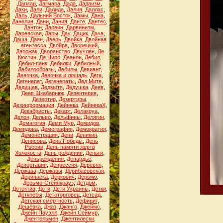
Дагмар
,
Дагмара
,
Дада
,
Дадаизм
,
Даки
,
Дали
,
Далида
,
Далия
,
Даллас
,
Даль
,
Дальний Восток
,
Дамы
,
Дана
,
Данелия
,
Дани
,
Дания
,
Данте
,
Дантес
,
Дантон
,
Дарвин
,
Дарвинизм
,
Даревская
,
Дары
,
Дау
,
Дацик
,
Дача
,
Даша
,
Даян
,
Дверь
,
Двойка
,
Двойная
агентесса
,
Двойра
,
Дворецкий
,
Дворжак
,
Дворянство
,
Двучлен
,
Де
Кюстин
,
Де Ниро
,
Деанон
,
Дебил
,
Дебил-панк
,
Дебилки
,
Дебилный
,
Дебилообразы
,
Дебилы
,
Девиант
,
Девочка
,
Девочка и лошадь
,
Дега
,
Дегенерат
,
Дегенераты
,
Дед Митя
,
Дедищев
,
Дедмитя
,
Дедушка
,
Деев
,
Деев Шкабарнюк
,
Дезентерия
,
Дезертир
,
Дезертиры
,
Дезинформация
,
Дейнека
,
ДейнекаХ
,
Декабристы
,
Декарт
,
Делакруа
,
Делон
,
Дельво
,
Дельфины
,
Делягин
,
Демагогия
,
Деми Мур
,
Демидов
,
Демидова
,
Демография
,
Демократия
,
Демонстрация
,
Дени
,
Деникин
,
Денисова
,
День Победы
,
День
России
,
День памяти жертв
Холокоста
,
День рождения
,
Деньги
,
Деньрождения
,
Депардье
,
Депортация
,
Депрессия
,
Деревня
,
Держава
,
Державы
,
Дерибасовская
,
Дерипаска
,
Деркович
,
Дерьмо
,
Дерьмо-Стейнкрауз
,
Детдом
,
Детектив
,
Дети
,
Дети Украины
,
Детки
,
Деткоёбы
,
Детоторговец
,
Детсад
,
Детская смертность
,
Дефицит
,
Дешёвка
,
Джаз
,
Джанго
,
Джеймс
,
Джейн Пауэлл
,
Джейн Сеймур
,
Джентельмен
,
Джентилески
,