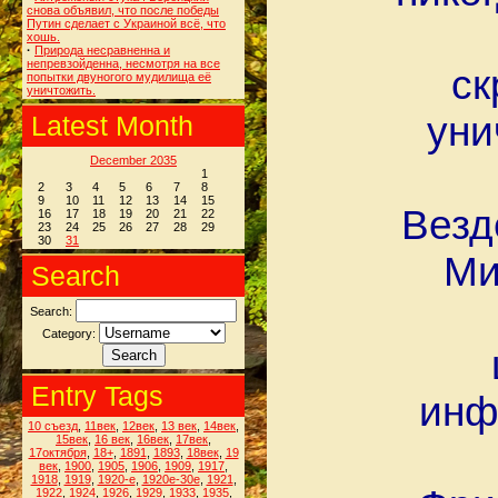
снова объявил, что после победы
Путин сделает с Украиной всё, что
хошь.
·
Природа несравненна и
непревзойденна, несмотря на все
ск
попытки двуногого мудилища её
уничтожить.
уни
Latest Month
December 2035
1
2
3
4
5
6
7
8
9
10
11
12
13
14
15
Везд
16
17
18
19
20
21
22
23
24
25
26
27
28
29
30
31
Ми
Search
Search:
Category:
Entry Tags
инф
10 съезд
,
11век
,
12век
,
13 век
,
14век
,
15век
,
16 век
,
16век
,
17век
,
17октября
,
18+
,
1891
,
1893
,
18век
,
19
век
,
1900
,
1905
,
1906
,
1909
,
1917
,
1918
,
1919
,
1920-е
,
1920е-30е
,
1921
,
1922
,
1924
,
1926
,
1929
,
1933
,
1935
,