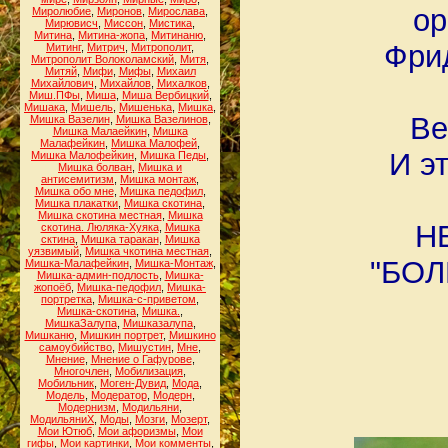
ор
Миролюбие
,
Миронов
,
Мирослава
,
Мирювисч
,
Миссон
,
Мистика
,
Митина
,
Митина-жопа
,
Митинаню
,
Фри
Митинг
,
Митрич
,
Митрополит
,
Митрополит Волоколамский
,
Митя
,
Митяй
,
Мифи
,
Мифы
,
Михаил
Михайлович
,
Михайлов
,
Михалков
,
Миш.ПФы
,
Миша
,
Миша Вербицкий
,
Мишака
,
Мишель
,
Мишенька
,
Мишка
,
Ве
Мишка Вазелин
,
Мишка Вазелинов
,
Мишка Малаейкин
,
Мишка
Малафейкин
,
Мишка Малофей
,
И э
Мишка Малофейкин
,
Мишка Педы
,
Мишка болван
,
Мишка и
антисемитизм
,
Мишка монтаж
,
Мишка обо мне
,
Мишка педофил
,
Мишка плакатки
,
Мишка скотина
,
Мишка скотина местная
,
Мишка
НЕ
скотина. Люляка-Хуяка
,
Мишка
сктина
,
Мишка таракан
,
Мишка
уязвимый
,
Мишка чкотина местная
,
"БОЛ
Мишка-Малафейкин
,
Мишка-Монтаж
,
Мишка-админ-подлость
,
Мишка-
жопоёб
,
Мишка-педофил
,
Мишка-
портретка
,
Мишка-с-приветом
,
Мишка-скотина
,
Мишка.
,
МишкаЗалупа
,
Мишказалупа
,
Мишканю
,
Мишкин портрет
,
Мишкино
самоубийство
,
Мишустин
,
Мне
,
Мнение
,
Мнение о Гафурове
,
Многочлен
,
Мобилизация
,
Мобильник
,
Моген-Дувид
,
Мода
,
Модель
,
Модератор
,
Модерн
,
Модернизм
,
Модильяни
,
МодильяниХ
,
Моды
,
Мозги
,
Мозерт
,
Мои Ютюб
,
Мои афоризмы
,
Мои
гифы
,
Мои картинки
,
Мои комменты
,