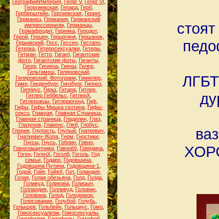
ГеографияИмперия
,
Георг V
,
Георг VI
,
Георгиевская
,
Гепард
,
Герб
,
Герберштейн
,
Гергиевская
,
Геринг
,
Германец
,
Германия
,
Германский
стоят
импрессионизм
,
Германцы
,
Гермафродит
,
Герника
,
Геродот
,
Герой
,
Герцен
,
Герцогиня
,
Гершаник
,
педо
Герымский
,
Гесс
,
Гессен
,
Гестапо
,
Гетерка
,
Гетеросексуалки
,
Гетеры
,
Гетман
,
Гетто
,
Гигант
,
Гигантские
фото
,
Гигантские фоты
,
Гиганты
,
Гигер
,
Гигиена
,
Гиены
,
Гилер
,
Гильгамеш
,
Гиляровский
,
ЛГБТ
Гиляровский. Фотограии
,
Гиммлер
,
Гимн
,
Гинденбург
,
Гинзбург
,
Гипноз
,
Гиппиус
,
Гирш
,
Гитара
,
Гитлер
,
ду
Гитлер Геббельс
,
ГитлерХ
,
Гитлеровцы
,
Гитлерюгенд
,
Гиф
,
Гифы
,
Гифы Мишка скотина
,
Гифы-
сексо
,
Главная
,
Главная Страница
,
Главная страница
,
Гладилин
,
Глаз
,
Глазунов
,
Глакенс
,
Глеб
,
Глобус
,
ва
Глория
,
Глупость
,
Глупый
,
Гнаткевич
,
Гнаткевич-Жопа
,
Гном
,
Гностики
,
Гнусы
,
Гнусь
,
Гоблин
,
Говно
,
ХОРО
Говнозащитники
,
Говноёб
,
Говядина
,
Гоген
,
ГогенХ
,
Гоголб
,
Гоголь
,
Год
семьи
,
Годарр
,
Годовщина
,
Годовщина Путина
,
Годовщина-1
,
Годой
,
Гойя
,
ГойяХ
,
Гол
,
Голандия
,
Голая
,
Голая обезьяна
,
Голд
,
Голда
,
Голивуд
,
Голикова
,
Голицын
,
Голландия
,
Голливуд
,
Головин
,
Головина
,
Голод
,
Голодомор
,
Голосование
,
Голубой
,
Голубь
,
Голышев
,
Гольбейн
,
Гольциус
,
Гомо
,
Гомосексуализм
,
Гомосексуалы
,
Гомофилия
,
Гомофилы
,
Гомофоб
,