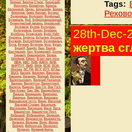
Tags:
Брижит
,
Бритни Спирс
,
Бродский
,
Брозтито
,
Бромптон
,
Бронза
,
Бронников
,
Брукс
,
Бруштейн
,
Брюки
,
Рехово
Брюллов
,
Брюс Виллис
,
Бугеро
,
Буденовцы
,
Будущее
,
Будённый
,
Буживаль
,
Буй
,
Буйнопомешанный
,
Букингемский дворец
,
Буковский
,
Булгаков
,
Булла
,
Булочкин
,
28th-Dec-
Булочников
,
Бунин
,
Бурбаки
,
Бурбоны
,
Буржуазия
,
Бурк-Уайт
,
Бурлеск
,
Буряты
,
Бутылка
,
Бухало
,
Бухарин
,
Бухгалтерия
,
Бухенвальд
,
жертва сг
Буча
,
Бучкин
,
Бучкури
,
Буш
,
Буше
,
БушеХ
,
Быдло
,
Бык
,
Быков
,
Быстрыкин
,
Быт
,
БэкингемХ
,
Бэлза
,
Бюджет
,
Бюрократия
,
Бёдра
,
Бёрбедж
,
Бёрнс
,
В рот ему ноги
,
ВВЖ
,
ВВС
,
ВДВ
,
ВДНХ
,
ВИВ
,
ВИРПУТ
,
ВМВ
,
ВМФ
,
ВОВ
,
ВОВ.
Москва
,
ВС РФ
,
ВСУ
,
ВУЗ
,
ВУЗы
,
ВШЭ
,
Вагнер
,
Вазелин
,
Ваксман
,
Вакцина
,
Валадон
,
Валдай
,
Валдор
,
Валентынович
,
Валерий Грачиков
,
Валлон
,
Валлоттон
,
ВаллоттонХ
,
Валюта
,
Вампир
,
Ван Гог
,
Ван ГогХ
,
Ван Клеве
,
Ван Эйк
,
Вандербильт
,
Ванька
,
Ванюшкин
,
Вареники
,
Варенье
,
Варламов
,
Варшава
,
Варшавское гетто
,
Варяг
,
Василий
,
Василий Сталин
,
Васильев
,
Васильева
,
Васнецов
,
Вася
,
Вата
,
Вашингтон
,
Вашингтон Пост
,
Вебицкий
,
Вебицкийню
,
Веденев
,
Веденеев
,
Ведомости
,
Ведомость
,
Ведьма
,
Ведьмы
,
Веер
,
Веера
,
Вейден
,
Вейсенгоф
,
Веласкес
,
Веласко
,
Великий Князь
,