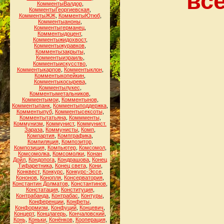
всё
КомментыВалдор
,
КомментыГеоргиевская
,
КомментыЖЖ
,
КомментыЮтюб
,
Комментыаноны
,
Комментыгерманец
,
Комментыдоцент
,
Комментыжидохвост
,
Комментыжуравков
,
Комментызакрыты
,
Комментыизраиль
,
Комментыискусство
,
Комментыкарпов
,
Комментыклон
,
Комментыкопейкин
,
Комментыкосырева
,
Комментылукес
,
Комментыметальников
,
Комментымои
,
Комментынов
,
Комментыпанк
,
Комментыподдержка
,
Комментыпуб
,
Комментысексоты
,
Комментытатьяна
,
Коммменты
,
Коммунизм
,
Коммунист
,
Коммунист.
Зараза
,
Коммунисты
,
Комп
,
Компартия
,
Компграфика
,
Компиляция
,
Композитор
,
Композиция
,
Компьютер
,
Комсомол
,
Комсомолка
,
Комсомолки
,
Конан
Дойл
,
Кондопога
,
Кондрашова
,
Конец
Тифаретника
,
Конец света
,
Кони
,
Конквест
,
Конкурс
,
Конкурс-Эссе
,
Кононов
,
Конопля
,
Консерватория
,
Константин Долматов
,
Константинов
,
Констатация
,
Конституция
,
Контрабанда
,
Контрабас
,
Контуры
,
Конференции
,
Конфеты
,
Конформизм
,
Конфуций
,
Концевич
,
Концерт
,
Концлагерь
,
Кончаловский
,
Конь
,
Коньки
,
Конёнков
,
Кооперация
,