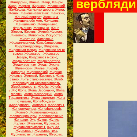
вербляди 
Жандармы
,
Жанна
,
Жанр
,
Жанры
,
Жара
,
Жаргон
,
Жариков
,
Жванецкий
,
ЖеЖешка
,
Железная дорога
,
Жена
,
Жених
,
Женоненавистник
,
Женский
,
Женский портрет
,
Женщина
,
Женщина обо мне
,
Женщины
,
Женщиныню
,
Женщиныню.
Фридманню
,
Женщиню
,
Женя
,
Жером
,
Жертвы
,
Живой Журнал
,
Живопись
,
Живопись. Искусство
,
Животное
,
Животные
,
Жидоаллергина
,
Жидобандеровцы
,
Жидобандэровцы
,
Жидовка
,
Жидовская морда
,
Жидовские алые
вожжи
,
Жидохвост
,
Жидохвост
Цезарь
,
Жидохвост можно
,
Жидохвост-кот
,
Жидохвостера
,
Жидохвостизм
,
Жиды
,
Жизнь
,
Жилинский
,
Жильё
,
Жираф
,
Жирафы
,
Жириновский
,
Жирная
,
Жирные
,
Жирный
,
Жиртрест
,
Жить
стало
,
Жить стало веселее
,
Жлоб
,
Жлобовидная Хромосомность
,
Жлобовидность
,
Жлобы
,
Жлобы.
ЛЖР
,
Жопа
,
Жопа Вербицкий
,
Жопа
Люляки
,
Жопа Маковецкий
,
Жопа
Тифаретника
,
Жопа Фридман
,
Жопа
с ушами
,
ЖопаФридман
,
Жоподавалец
,
Жополиз
,
Жополизы
,
Жопорожденцы
,
Жопофилософ
,
Жопоёб
,
Жоппозиционерка
,
Жоппозиционеры
,
Жоппоопозиция
,
Жопшник
,
Жу
,
Жуков
,
Жулик
,
Жулики
,
Жульман
,
Журавков
,
Журавковкомменты
,
Журнал
,
Журналист
,
Журналистика
,
Журналисты
,
Журналы
,
Журфак
,