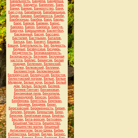
Банальность
,
Бандера
,
Бандерша
,
Банджо
,
Бандиты
,
Банионис
,
Банк
,
Банки
,
Банкир
,
Банкротство
,
Баня
,
Бар-сука
,
Барабанов
,
Барабанщица
,
Барак
,
Бараки
,
Барбаросса
,
Барби
,
Барбизонцы
,
Барбра
,
Бард
,
Барды
,
Баре
,
Барков
,
Бармин
,
Барнс
,
Барокко
,
Барон
,
Барриса
,
Барсук
,
Барсука
,
Барышников
,
Баскетбол
,
Басманный
,
Басня
,
Бассано
,
Бастилия
,
Бастрыкин
,
Баталов
,
Батька
,
Бах
,
Бахмут
,
Башмак
,
Башня
,
Бдительность
,
Бег
,
Бедность
,
Бедные
,
Безвкусица
,
Бездарь
,
Бездетность
,
Безнаказанность
,
Безопасность
,
Безумие
,
Безумная
частота
,
Бейлис
,
Бекингэм
,
Белая
гвардия
,
Беленкин
,
Белинский
,
Белки
,
Белковский
,
Беллини
,
Беломестнов
,
Беломлинская
,
Белорруссия
,
Белоруссия
,
Белосток
,
Белостокский погром
,
Белые
,
Белые
Медведи
,
Белые ночи
,
Белый
,
Белый
дом
,
Белых
,
Бельгия
,
Беляев
,
Беляев-Гинтовт
,
Бензиновая
,
Бензиновая пила
,
Бензопила
,
Бенкендорф
,
Бенсон
,
Бербер
,
Берберова
,
Берггольц
,
Бергман
,
Бердник
,
Бердяев
,
Берег
,
Березовский
,
Беременность
,
Берия
,
Берлин
,
Бернар
,
Бернштам
,
Беро
,
Берсерк
,
Берёзовая роща
,
Берёзы
,
Беслан
,
Бета-версия
,
Бетховен
,
Бешеная Частота
,
Бешенство
,
Бешенство матки
,
Бешеный
Антисемитизм
,
Беэр-Шева
,
Бибик
,
Библиотека
,
Библия
,
Бигдан
,
Бизнес
,
Бизоны
,
Бикнел
,
Билл
,
Билогия
,
Био
,