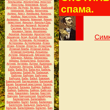
Апельсины
,
Апологетика
,
Апостол
,
Апостолы
,
Апреликов
,
Апсит
,
спама.
Апухтин
,
Ар Нуво
,
Ар деко
,
Арабский
терроризм
,
Арабы
,
Аргентина
,
Ардеко
,
Арест
,
Арефьева
,
Аризона
,
Арийцы
,
Аристотель
,
Арктика
,
Арлекино
,
Армада
,
Армения
,
Армия
,
Армстронг
,
Арнольд
,
Арнольд Ева
,
Артемизия
,
Артемуй
,
Артемуй
Сисярик
,
Артур
,
Архангельск
,
Архимед. Чапек
,
Архипенко
,
Архипов
,
Архипова
,
Архитектура
,
Симк
Аршакуни
,
Асад
,
Асатий
,
Ассистент
,
Астер
,
Астрахань
,
Астронавты
,
Астрономы
,
Астрофизика
,
Атака
,
Атаки
,
Атеизм
,
Атеисты
,
Атлантида
,
Атомная бомба
,
Атомная война
,
Атомная подлодка
,
Аукционы
,
Аутизм
,
Афанасьев
,
Афганистан
,
Афедрон
,
Афины
,
Афоризмы
,
Африка
,
Ахмадулина
,
Ахматова
,
Ахуеев
,
Ахуеево
,
Ацтеки
,
Ашкенази
,
Аэропорт
,
Аятолла
,
БАБЫ
,
БЫК
,
Баба
,
Баба-Яга
,
Баба-яга
,
Бабель
,
Бабизмы
,
Бабий Яр
,
Бабицкая
,
Бабочки
,
Бабурин
,
Бабучина
,
Бабушка
,
Бабы
,
Бабьё
,
Бавария
,
Бавильский
,
Багдасарова
,
Багрицкий
,
Базар
,
Базарный аристократ
,
Базиль
,
БазильХ
,
Базыма
,
Байден
,
Байкал
,
Байкер
,
Байкеры
,
Байрон
,
Байя кон
диас
,
Бакалович
,
Баклан
,
Бакстер
,
Бакунин
,
Бакушинская
,
Балабурда
,
Балалаечник
,
Балалайкин
,
Балалайкн
,
Балет
,
Балин
,
Балморал
,
Балотелли
,
Бальдунг
,
БальдунгХ
,
Бальзак
,
Бальтерманц
,
Бальтюс
,
Бан
,