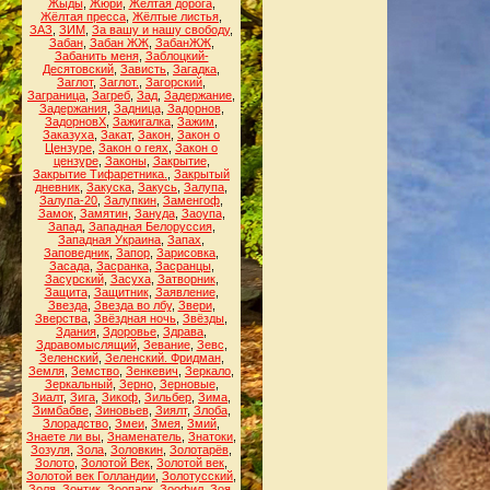
Жыды
,
Жюри
,
Жёлтая дорога
,
Жёлтая пресса
,
Жёлтые листья
,
ЗАЗ
,
ЗИМ
,
За вашу и нашу свободу
,
Забан
,
Забан ЖЖ
,
ЗабанЖЖ
,
Забанить меня
,
Заблоцкий-
Десятовский
,
Зависть
,
Загадка
,
Заглот
,
Заглот.
,
Загорский
,
Заграница
,
Загреб
,
Зад
,
Задержание
,
Задержания
,
Задница
,
Задорнов
,
ЗадорновХ
,
Зажигалка
,
Зажим
,
Заказуха
,
Закат
,
Закон
,
Закон о
Цензуре
,
Закон о геях
,
Закон о
цензуре
,
Законы
,
Закрытие
,
Закрытие Тифаретника.
,
Закрытый
дневник
,
Закуска
,
Закусь
,
Залупа
,
Залупа-20
,
Залупкин
,
Заменгоф
,
Замок
,
Замятин
,
Зануда
,
Заоупа
,
Запад
,
Западная Белоруссия
,
Западная Украина
,
Запах
,
Заповедник
,
Запор
,
Зарисовка
,
Засада
,
Засранка
,
Засранцы
,
Засурский
,
Засуха
,
Затворник
,
Защита
,
Защитник
,
Заявление
,
Звезда
,
Звезда во лбу
,
Звери
,
Зверства
,
Звёздная ночь
,
Звёзды
,
Здания
,
Здоровье
,
Здрава
,
Здравомыслящий
,
Зевание
,
Зевс
,
Зеленский
,
Зеленский. Фридман
,
Земля
,
Земство
,
Зенкевич
,
Зеркало
,
Зеркальный
,
Зерно
,
Зерновые
,
Зиалт
,
Зига
,
Зикоф
,
Зильбер
,
Зима
,
Зимбабве
,
Зиновьев
,
Зиялт
,
Злоба
,
Злорадство
,
Змеи
,
Змея
,
Змий
,
Знаете ли вы
,
Знаменатель
,
Знатоки
,
Зозуля
,
Зола
,
Золовкин
,
Золотарёв
,
Золото
,
Золотой Век
,
Золотой век
,
Золотой век Голландии
,
Золотусский
,
Золя
,
Зонтик
,
Зоопарк
,
Зоофил
,
Зоя
,