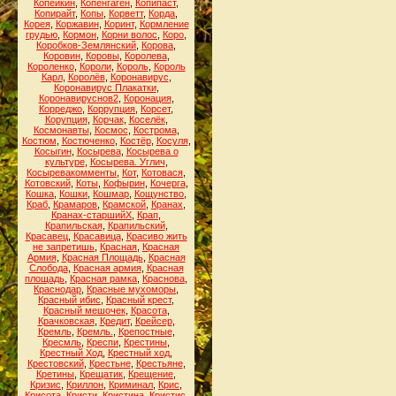
Копейкин
,
Копенгаген
,
Копипаст
,
Копирайт
,
Копы
,
Корветт
,
Корда
,
Корея
,
Коржавин
,
Коринт
,
Кормление
грудью
,
Кормон
,
Корни волос
,
Коро
,
Коробков-Землянский
,
Корова
,
Коровин
,
Коровы
,
Королева
,
Короленко
,
Короли
,
Король
,
Король
Карл
,
Королёв
,
Коронавирус
,
Коронавирус Плакатки
,
Коронавируснов2
,
Коронация
,
Корреджо
,
Коррупция
,
Корсет
,
Корупция
,
Корчак
,
Коселёк
,
Космонавты
,
Космос
,
Кострома
,
Костюм
,
Костюченко
,
Костёр
,
Косуля
,
Косыгин
,
Косырева
,
Косырева о
культуре
,
Косырева. Углич
,
Косыревакомменты
,
Кот
,
Котовася
,
Котовский
,
Коты
,
Кофырин
,
Кочерга
,
Кошка
,
Кошки
,
Кошмар
,
Кощунство
,
Краб
,
Крамаров
,
Крамской
,
Кранах
,
Кранах-старшийХ
,
Крап
,
Крапильская
,
Крапильский
,
Красавец
,
Красавица
,
Красиво жить
не запретишь
,
Красная
,
Красная
Армия
,
Красная Площадь
,
Красная
Слобода
,
Красная армия
,
Красная
площадь
,
Красная рамка
,
Краснова
,
Краснодар
,
Красные мухоморы
,
Красный ибис
,
Красный крест
,
Красный мешочек
,
Красота
,
Крачковская
,
Кредит
,
Крейсер
,
Кремль
,
Кремль.
,
Крепостные
,
Кресмль
,
Креспи
,
Крестины
,
Крестный Ход
,
Крестный ход
,
Крестовский
,
Крестьне
,
Крестьяне
,
Кретины
,
Крещатик
,
Крещение
,
Кризис
,
Криллон
,
Криминал
,
Крис
,
Крисота
,
Кристи
,
Кристина
,
Кристис
,