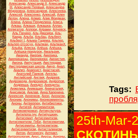
Александр
,
Александр II
,
Александр
III
,
Александр Первый
,
Александра
Фёдоровна
,
Александров
,
Алексеева
,
Алексей
,
Алексенко
,
Алексий
,
Ален
Делон
,
Алена
,
Алжир
,
Алик Фридман
,
Алина
,
Алина-Пердюлина
,
Алиса
,
Алкаш
,
Алкаши
,
Алкашка
,
Аллах
,
Аллигатор
,
Аллори
,
Алрами
,
Алчевск
,
Аль Пачино
,
Аль-Джазира
,
Аль-
Каида
,
Альба
,
Альбац
,
Альберт
,
Альберт I
,
Альма-Тадема
,
Альпер
,
Альпер-отсосун
,
Альтман
,
АльтманХ
,
Альфа
,
Аляска
,
Алёша
,
Алёшка
,
Алёшка-придурок
,
Амальрик
,
Аманда
,
Америк
,
Америка
,
Американцы
,
Америкюки
,
Амнистия
,
Амона
,
Ампутация
,
Амстердам
,
Амстердамская школа
,
Амур
,
Анал
,
Анализ
,
Анархист
,
Анастасия
,
Анатолий Панков
,
Ангелы
,
Английский
,
Англия
,
Андреев
,
Андромеда
,
Андроников
,
Андропов
,
Андрюша
,
Анекдот
,
Анекдоты
,
Tags:
Анжелика
,
Анимация
,
Анинаталия
,
Анисимов
,
Анклав
,
Анна Каренина
,
Аннексия
,
Анненков
,
Анон
,
Анонизм
,
пробля
Аноним
,
Анонимы
,
Анонкомменты
,
Аноны
,
Антверпен
,
Антибиотики
,
Антигей
,
Антиемитизм
,
Антикомпромат
,
Антикультура
,
Антилопа гну
,
Антипушкин
,
25th-Mar-
Антисемит
,
Антисемитизм
,
Антисемитизм. ГеБе
,
Антисемитим
,
Антисемиты
,
Антисемтизм
,
Антисенмитизм
,
Антисталинизм
,
СКОТИНЫ 
Антон
,
Антонеску
,
Антракт
,
Антропология
,
Анус
,
Анусы
,
Аононы
,