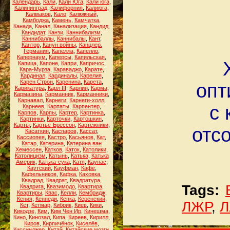
Календарь
,
Кали
,
Кали Юга
,
Кали юга
,
Калининград
,
Калифорния
,
Калиюга
,
Калмаков
,
Кало
,
Калюжный
,
Камбоджа
,
Камень
,
Камчатка
,
Канада
,
Канал
,
Канализация
,
Кандид
,
Кандидат
,
Канзи
,
Каннибализм
,
Каннибаллы
,
Каннибалы
,
Кант
,
Кантор
,
Канун войны
,
Канцлер.
Германия
,
Капелла
,
Капелло
,
Капернаум
,
Каперсы
,
Капильская
,
Капица
,
Капоне
,
Капри
,
Капричос
,
Кара-Мурза
,
Караваджо
,
Карате
,
Кардинал
,
Кардиналы
,
Карелия
,
Карен Строн
,
Каренина
,
Карета
,
опт
Карикатура
,
Карл III
,
Карлин
,
Карма
,
Кармазина
,
Карманник
,
Карманники
,
Карнавал
,
Карнеги
,
Карнеги-холл
,
с 
Карнеев
,
Карпаты
,
Карпентер
,
Карпов
,
Карпы
,
Картер
,
Картинка
,
Картинки
,
Карточки
,
Картошкин
,
Карты
,
Картье-Брессон
,
Картёжники
,
отс
Касаткин
,
Каспаров
,
Кассат
,
Кассиопея
,
Кастро
,
Касьянов
,
Кат
,
Катар
,
Катерина
,
Катерина ван
Хемессен
,
Катков
,
Каток
,
Католики
,
Католицизм
,
Катынь
,
Катька
,
Катька
Америк
,
Катька-сука
,
Катя
,
Каунас
,
Каутский
,
Кауфман
,
Кафе
,
Кафельников
,
Кафка
,
Каховка
,
Квадрад
,
Квадрат
,
Квадратура
,
Tags:
Квадрига
,
Квазимодо
,
Квартира
,
Квартиры
,
Квас
,
Келли
,
Кембридж
,
Кения
,
Кеннеди
,
Кепка
,
Керенский
,
ЛЖР
,
Л
Кет
,
Кетмар
,
Кибрик
,
Киев
,
Кики
,
Кикодзе
,
Ким
,
Ким Чен Ир
,
Кинешма
,
Кино
,
Кинозал
,
Кипа
,
Киреев
,
Кирилл
,
Киров
,
Кирпичёнок
,
Киселёв
,
Киссинджер
,
Китай
,
Китайские мозги
,