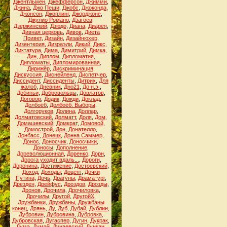
Джентльмен
,
Джефферсон
,
Джимми
,
Джина
,
Джо Пеши
,
Джобс
,
Джоконда
,
Джонсон
,
Джоплинг
,
Джорджоне
,
Джулио Романо
,
Дзагоев
,
Дзержинский
,
Дзюдо
,
Диана
,
Диарея
,
Дивная церковь
,
Дивов
,
Диета
Привет
,
Дизайн
,
Дизайнюхер
,
Дизентерия
,
Дизраэли
,
Дикий
,
Дикс
,
Диктатура
,
Дима
,
Димитрий
,
Димка
,
Дин
,
Диплом
,
Дипломатия
,
Дипломаты
,
Дипломированная
,
Дирижёр
,
Дискриминация
,
Дискуссия
,
Диснейленд
,
Диспетчер
,
Диссидент
,
Диссиденты
,
Дитрих
,
Для
жалоб
,
Дневник
,
Дно21
,
До н.э.
,
Добиньи
,
Добровольцы
,
Довлатов
,
Договор
,
Додик
,
Дожди
,
Доклад
,
Долбоёб
,
Долбоёб. Выборы
,
Долгоруков
,
Долина
,
Доллар
,
Долматовский
,
Долматт
,
Доля
,
Дом
,
Домашевский
,
Домкрат
,
Домовой
,
Домострой
,
Дон
,
Донателло
,
Донбасс
,
Донецк
,
Донна Саммер
,
Донос
,
Доносчик
,
Доносчики
,
Доносы
,
Дополнение
,
Дореволюционная
,
Доренко
,
Дорн
,
Дорога уходит вдаль...
,
Дороги
,
Доронина
,
Достижение
,
Достоевский
,
Доход
,
Доходы
,
Доцент
,
Дочки
Путина
,
Дочь
,
Драгуны
,
Драматург
,
Дрезден
,
Дрейфус
,
Дроздов
,
Дрозды
,
Дронов
,
Дрочила
,
Дрочиловка
,
Дрочилы
,
Другой
,
ДругойХ
,
Дружбанки
,
Дружбаны
,
Дружбаны
конец
,
Дрянь
,
Ду
,
Дуб
,
Дубай
,
Дублин
,
Дубровин
,
Дубровина
,
Дубровка
,
Дубровская
,
Дугаспер
,
Дугин
,
Дукрак
,
Дума
,
Думай
,
Дунаевский
,
Дункан
,