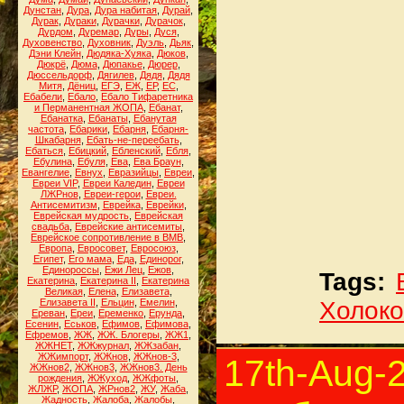
Дунстан
,
Дура
,
Дура набитая
,
Дурай
,
Дурак
,
Дураки
,
Дурачки
,
Дурачок
,
Дурдом
,
Дуремар
,
Дуры
,
Дуся
,
Духовенство
,
Духовник
,
Дуэль
,
Дьяк
,
Дэни Клейн
,
Дюдяка-Хуяка
,
Дюков
,
Дюкрё
,
Дюма
,
Дюпакье
,
Дюрер
,
Дюссельдорф
,
Дягилев
,
Дядя
,
Дядя
Митя
,
Дёниц
,
ЕГЭ
,
ЕЖ
,
ЕР
,
ЕС
,
Ебабели
,
Ебало
,
Ебало Тифаретника
и Перманентная ЖОПА
,
Ебанат
,
Ебанатка
,
Ебанаты
,
Ебанутая
частота
,
Ебарики
,
Ебарня
,
Ебарня-
Шкабарня
,
Ебать-не-переебать
,
Ебаться
,
Ебицкий
,
Ебленский
,
Ебля
,
Ебулина
,
Ебуля
,
Ева
,
Ева Браун
,
Евангелие
,
Евнух
,
Евразийцы
,
Евреи
,
Евреи VIP
,
Евреи Каледин
,
Евреи
ЛЖРнов
,
Евреи-герои
,
Евреи.
Антисемитизм
,
Еврейка
,
Еврейки
,
Еврейская мудрость
,
Еврейская
свадьба
,
Еврейские антисемиты
,
Еврейское сопротивление в ВМВ
,
Европа
,
Евросовет
,
Евросоюз
,
Египет
,
Его мама
,
Еда
,
Единорог
,
Единороссы
,
Ежи Лец
,
Ежов
,
Tags:
Екатерина
,
Екатерина II
,
Екатерина
Великая
,
Елена
,
Елизавета
,
Елизавета II
,
Ельцин
,
Емелин
,
Холоко
Ереван
,
Ереи
,
Еременко
,
Ерунда
,
Есенин
,
Еськов
,
Ефимов
,
Ефимова
,
Ефремов
,
ЖЖ
,
ЖЖ. Блогеры
,
ЖЖ1
,
ЖЖНЕТ
,
ЖЖжурнал
,
ЖЖзабан
,
ЖЖимпорт
,
ЖЖнов
,
ЖЖнов-3
,
17th-Aug-
ЖЖнов2
,
ЖЖнов3
,
ЖЖнов3. День
рождения
,
ЖЖуход
,
ЖЖфоты
,
ЖЛЖР
,
ЖОПА
,
ЖРнов2
,
ЖУ
,
Жаба
,
Жадность
,
Жалоба
,
Жалобы
,