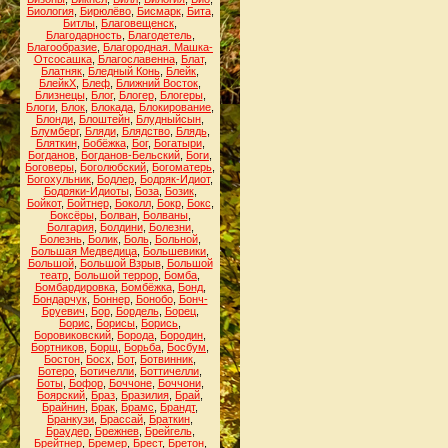
Биология
,
Бирюлёво
,
Бисмарк
,
Бита
,
Битлы
,
Благовещенск
,
Благодарность
,
Благодетель
,
Благообразие
,
Благородная. Машка-
Отсосашка
,
Благославенна
,
Блат
,
Блатняк
,
Бледный Конь
,
Блейк
,
БлейкХ
,
Блеф
,
Ближний Восток
,
Близнецы
,
Блог
,
Блогер
,
Блогеры
,
Блоги
,
Блок
,
Блокада
,
Блокирование
,
Блонди
,
Блоштейн
,
Блудныйсын
,
Блумберг
,
Бляди
,
Блядство
,
Блядь
,
Бляткин
,
Бобёжка
,
Бог
,
Богатыри
,
Богданов
,
Богданов-Бельский
,
Боги
,
Боговеры
,
Боголюбский
,
Богоматерь
,
Богохульник
,
Бодлер
,
Бодряк-Идиот
,
Бодряки-Идиоты
,
Боза
,
Бозик
,
Бойкот
,
Бойтнер
,
Боколл
,
Бокр
,
Бокс
,
Боксёры
,
Болван
,
Болваны
,
Болгария
,
Болдини
,
Болезни
,
Болезнь
,
Болик
,
Боль
,
Больной
,
Большая Медведица
,
Большевики
,
Большой
,
Большой Взрыв
,
Большой
театр
,
Большой террор
,
Бомба
,
Бомбардировка
,
Бомбёжка
,
Бонд
,
Бондарчук
,
Боннер
,
Бонобо
,
Бонч-
Бруевич
,
Бор
,
Бордель
,
Борец
,
Борис
,
Борисы
,
Борись
,
Боровиковский
,
Борода
,
Бородин
,
Бортников
,
Борщ
,
Борьба
,
Босбум
,
Бостон
,
Босх
,
Бот
,
Ботвинник
,
Ботеро
,
Ботичелли
,
Боттичелли
,
Боты
,
Бофор
,
Боччоне
,
Боччони
,
Боярский
,
Браз
,
Бразилия
,
Брай
,
Брайнин
,
Брак
,
Брамс
,
Брандт
,
Бранкузи
,
Брассай
,
Браткин
,
Браудер
,
Брежнев
,
Брейгель
,
Брейтнер
,
Бремер
,
Брест
,
Бретон
,