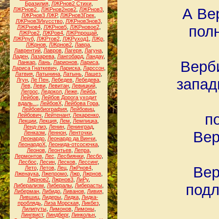
Бразилия
,
ЛЖРнов2 Стихи
,
А Ве
ЛЖРнов2.
,
ЛЖРнов2нов2
,
ЛЖРнов3
,
ЛЖРнов3 ЛЖР
,
ЛЖРнов3Грек
,
ЛЖРнов3Икусство
,
ЛЖРнов3нов3
,
полн
ЛЖРнов4
,
ЛЖРнов5
,
ЛЖРновое2
,
ЛЖРов2
,
ЛЖРов4
,
ЛЖРпрощай
,
ЛЖРпуб
,
ЛЖРтов2
,
ЛЖРуход1
,
ЛЖр
,
ЛЖрнов
,
ЛЖрнов2
,
Лавра
,
Лаврентий
,
Лавров
,
Лагеря
,
Лагуна
,
Ладен
,
Лазарева
,
Лангобард
,
Ландау
,
Верби
Ланкар
,
Лань
,
Ларионов
,
Лариса
,
Лариса Гнаткевич
,
Лариска
,
Ларссон
,
Латвия
,
Латынина
,
Латынь
,
Лашез
,
запад
Лгун
,
Ле Пен
,
Лебедев
,
Лебедева
,
Лев
,
Леви
,
Левитан
,
Левицкий
,
Легрос
,
Ледокол
,
Леже
,
Лейба
,
Лейбов
,
Лейбов Дорога уходит
вдаль...
,
ЛейбовХ
,
Лейбова Гора
,
Лейбовбиография
,
Лейбовиц
,
п
Лейбович
,
Лейтенант
,
Лекаренко
,
Лекции
,
Лекция
,
Лем
,
Лемпицка
,
Ленд-лиз
,
Ленин
,
Ленинград
,
Вер
Ленказм
,
Леннон
,
Ленточки
,
Леонардо
,
Леонардо да Винчи
,
ЛеонардоХ
,
Леонида-отсосючка
,
Леонов
,
Леонтьев
,
Лепра
,
Лермонтов
,
Лес
,
Лесбиянки
,
Лесбо
,
Лесбос
,
Лесин
,
Лесков
,
Лессинг
,
Вер
Лето
,
Летов
,
Лец
,
ЛжРнов4
,
Лженаука
,
Лжепромо
,
Лжр
,
Лжрнов
,
Лжрнов2
,
Лжрнов3
,
ЛиРу
,
подл
Либерализм
,
Либералы
,
Либерасты
,
Либерман
,
Либидо
,
Ливанов
,
Ливия
,
Лившиц
,
Лидеры
,
Лидка
,
Лидка-
проблядь
,
Лиза Морская
,
Ликбез
,
Лилипуты
,
Лимонов
,
Лимоны
,
Лингвист
,
Линдберг
,
Линкольн
,