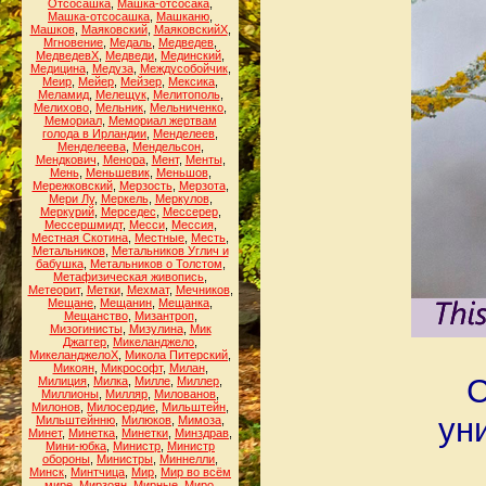
Отсосашка
,
Машка-отсосака
,
Машка-отсосашка
,
Машканю
,
Машков
,
Маяковский
,
МаяковскийХ
,
Мгновение
,
Медаль
,
Медведев
,
МедведевХ
,
Медведи
,
Мединский
,
Медицина
,
Медуза
,
Междусобойчик
,
Меир
,
Мейер
,
Мейзер
,
Мексика
,
Меламид
,
Мелещук
,
Мелитополь
,
Мелихово
,
Мельник
,
Мельниченко
,
Мемориал
,
Мемориал жертвам
голода в Ирландии
,
Менделеев
,
Менделеева
,
Мендельсон
,
Мендкович
,
Менора
,
Мент
,
Менты
,
Мень
,
Меньшевик
,
Меньшов
,
Мережковский
,
Мерзость
,
Мерзота
,
Мери Лу
,
Меркель
,
Меркулов
,
Меркурий
,
Мерседес
,
Мессерер
,
Мессершмидт
,
Месси
,
Мессия
,
Местная Скотина
,
Местные
,
Месть
,
Метальников
,
Метальников Углич и
бабушка
,
Метальников о Толстом
,
Метафизическая живопись
,
Метеорит
,
Метки
,
Мехмат
,
Мечников
,
Мещане
,
Мещанин
,
Мещанка
,
Мещанство
,
Мизантроп
,
Мизогинисты
,
Мизулина
,
Мик
Джаггер
,
Микеланджело
,
МикеланджелоХ
,
Микола Питерский
,
Микоян
,
Микрософт
,
Милан
,
С
Милиция
,
Милка
,
Милле
,
Миллер
,
Миллионы
,
Милляр
,
Милованов
,
Милонов
,
Милосердие
,
Мильштейн
,
ун
Мильштейнню
,
Милюков
,
Мимоза
,
Минет
,
Минетка
,
Минетки
,
Минздрав
,
Мини-юбка
,
Министр
,
Министр
обороны
,
Министры
,
Миннелли
,
Минск
,
Минтчица
,
Мир
,
Мир во всём
мире
,
Мирзоян
,
Мирные
,
Миро
,