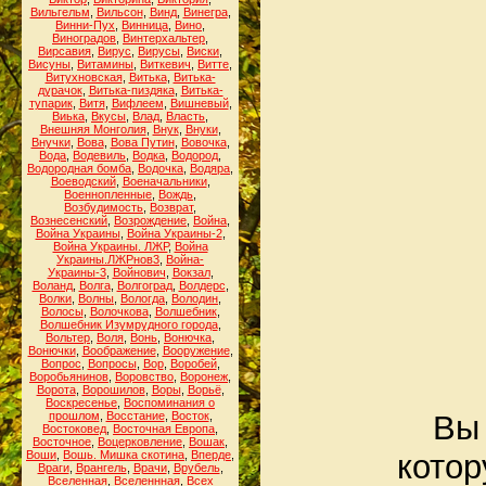
Вильгельм
,
Вильсон
,
Винд
,
Винегра
,
Винни-Пух
,
Винница
,
Вино
,
Виноградов
,
Винтерхальтер
,
Вирсавия
,
Вирус
,
Вирусы
,
Виски
,
Висуны
,
Витамины
,
Виткевич
,
Витте
,
Витухновская
,
Витька
,
Витька-
дурачок
,
Витька-пиздяка
,
Витька-
тупарик
,
Витя
,
Вифлеем
,
Вишневый
,
Виька
,
Вкусы
,
Влад
,
Власть
,
Внешняя Монголия
,
Внук
,
Внуки
,
Внучки
,
Вова
,
Вова Путин
,
Вовочка
,
Вода
,
Водевиль
,
Водка
,
Водород
,
Водородная бомба
,
Водочка
,
Водяра
,
Воеводский
,
Военачальники
,
Военнопленные
,
Вождь
,
Возбудимость
,
Возврат
,
Вознесенский
,
Возрождение
,
Война
,
Война Украины
,
Война Украины-2
,
Война Украины. ЛЖР
,
Война
Украины.ЛЖРнов3
,
Война-
Украины-3
,
Войнович
,
Вокзал
,
Воланд
,
Волга
,
Волгоград
,
Волдерс
,
Волки
,
Волны
,
Вологда
,
Володин
,
Волосы
,
Волочкова
,
Волшебник
,
Волшебник Изумрудного города
,
Вольтер
,
Воля
,
Вонь
,
Вонючка
,
Вонючки
,
Воображение
,
Вооружение
,
Вопрос
,
Вопросы
,
Вор
,
Воробей
,
Воробьянинов
,
Воровство
,
Воронеж
,
Ворота
,
Ворошилов
,
Воры
,
Ворьё
,
Воскресенье
,
Воспоминания о
прошлом
,
Восстание
,
Восток
,
Вы 
Востоковед
,
Восточная Европа
,
Восточное
,
Воцерковление
,
Вошак
,
Воши
,
Вошь. Мишка скотина
,
Вперде
,
котор
Враги
,
Врангель
,
Врачи
,
Врубель
,
Вселенная
,
Вселеннная
,
Всех