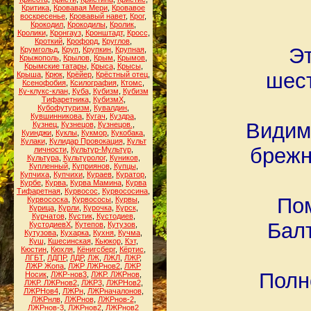
Критика
,
Кровавая Мери
,
Кровавое
воскресенье
,
Кровавый навет
,
Крог
,
Крокодил
,
Крокодилы
,
Кролик
,
Кролики
,
Кронгауз
,
Кронштадт
,
Кросс
,
Кроткий
,
Крофорд
,
Круглов
,
Эт
Крумгольд
,
Круп
,
Крупкин
,
Крупная
,
Крыжополь
,
Крылов
,
Крым
,
Крымов
,
Крымские татары
,
Крыса
,
Крысы
,
шест
Крыша
,
Крюк
,
Крёйер
,
Крёстный отец
,
Ксенофобия
,
Ксилография
,
Ктомс
,
Ку-клукс-клан
,
Куба
,
Кубизм
,
Кубизм
Тифаретника
,
КубизмХ
,
Кубофутуризм
,
Кувалдин
,
Кувшинникова
,
Кугач
,
Куздра
,
Видимо
Кузнец
,
Кузнецов
,
Кузнецов.
,
Куинджи
,
Куклы
,
Кукмор
,
Кукобака
,
Кулаки
,
Кулидар Провокация
,
Культ
брежн
личности
,
Культур-Мультур
,
Культура
,
Культуролог
,
Куников
,
Купленный
,
Куприянов
,
Купцы
,
Купчиха
,
Купчихи
,
Кураев
,
Куратор
,
Курбе
,
Курва
,
Курва Мамина
,
Курва
Тифаретная
,
Курвосос
,
Курвососина
,
Пом
Курвососка
,
Курвососы
,
Курвы
,
Курица
,
Курли
,
Курочка
,
Курск
,
Курчатов
,
Кустик
,
Кустодиев
,
Бал
КустодиевХ
,
Кутепов
,
Кутузов
,
Кутузова
,
Кухарка
,
Кухня
,
Кучма
,
Куш
,
Кшесинская
,
Кьюкор
,
Кэт
,
Кюстин
,
Кюхля
,
Кёнигсберг
,
Кёртис
,
ЛГБТ
,
ЛДПР
,
ЛДР
,
ЛЖ
,
ЛЖЛ
,
ЛЖР
,
ЛЖР Жопа
,
ЛЖР ЛЖРнов2
,
ЛЖР
Полн
Носик
,
ЛЖР-нов3
,
ЛЖР. ЛЖРнов
,
ЛЖР. ЛЖРнов2
,
ЛЖР3
,
ЛЖРНов2
,
ЛЖРНов4
,
ЛЖРн
,
ЛЖРначалонов
,
ЛЖРнлв
,
ЛЖРнов
,
ЛЖРнов-2
,
ЛЖРнов-3
,
ЛЖРнов2
,
ЛЖРнов2