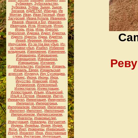
Зубаревич
,
Зубоскальство
,
Зубровка
,
Зубры
,
Зыкин
,
Зыков
,
Зюганов
,
ИДИЁТКИ
,
Ибигдан
,
Ив
Монтан
,
Иван
,
Иван Грозный
,
Иван
Засурский
,
Ивана Купала
,
Иванкина
,
Иванов
,
Иванов и Бог
,
Иваново
,
Иванушка
,
Игла
,
Игнатьев
,
Игнор
,
Игорь
,
Игра
,
Игры
,
Идеолог
,
Идеология
,
Идиома
,
Идиот
,
Идиотка
,
Cam
Идиото
,
Идиоты
,
Идиш
,
Идиётки
,
Иерей
,
Иеремия
,
Иероним
,
Иерусалим
,
Из-за-тра вки-убью
,
Из-
за-травки-убью
,
Изабел
,
Избиение
младенцев
,
Извержение
,
Извинение
,
Извращенец
,
Извращение
,
Извращения
,
Извращенка
,
Реву
Извращенцы
,
Изгнание
,
Издевательство
,
Изобилие
,
Израиль
,
Израиль. Евреи
,
Израильская
агрессия
,
Изумруд
,
Ииу Сусираджа
,
Икинс
,
Икона
,
Иконы
,
Икра
,
Икусство
,
Иланский
,
Илия
,
Илларионов
,
Иллюзорный
,
Иллюстратор
,
Иллюстрации
,
Иллюстрация
,
Ильин
,
Ильинский
,
Ильф и Петров
,
Имажизм
,
Имгур
,
Иммануил
,
Иммиграция
,
Иммунитет
,
Император
,
Императрица
,
Империализм
,
Империя
,
Импичмент
,
Импотент
,
Импотент.
,
Импотенция
,
Импресионизм
,
Импрессионизм
,
Инагенты
,
Инакомыслие
,
Инаугурация
,
Инвалиды
,
Ингушетия
,
Индеец
,
Индейцы
,
Индия
,
Индия.
Фоты
,
Инет
,
Инженеры
,
Инквизиция
,
Инкуб
,
Иноагент
,
Инок
,
Иностранные
слова
,
Инстаграм
,
Интеграция
,