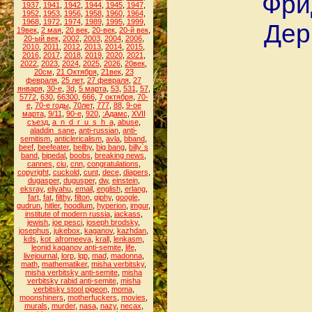
Фри
1937
,
1941
,
1942
,
1944
,
1945
,
1947
,
1952
,
1953
,
1956
,
1958
,
1960
,
1964
,
1968
,
1972
,
1974
,
1989
,
1995
,
1999
,
Дер
19век
,
2 мая
,
20 век
,
20-век
,
20-й век
,
20-ый век
,
2002
,
2003
,
2004
,
2006
,
2010
,
2011
,
2012
,
2013
,
2014
,
2015
,
2016
,
2017
,
2018
,
2019
,
2020
,
2021
,
2022
,
2023
,
2024
,
2025
,
2026
,
20век
,
20см
,
21 Октября
,
21век
,
23
февраля
,
25 лет
,
27 февраля
,
27
января
,
30-е
,
3d
,
5 марта
,
53
,
531
,
57
,
5772
,
630
,
66300
,
666
,
7 октября
,
70-
е
,
70-е годы
,
70лет
,
777
,
88
,
9-ое
марта
,
9/11
,
90-е
,
920
,
:Адамс
,
XVII
съезд
,
a_n_d_r_u_s_h_a
,
abuse
,
aladdin_sane
,
anti-russian
,
anti-
semitism
,
anticlericalism
,
avla
,
bband
,
beef
,
beefeater
,
beilby
,
big bang
,
billy`s
band
,
bipedal
,
boobs
,
breaking news
,
cannes
,
ciu
,
cnn
,
congratulations
,
copyright
,
cuckold
,
cunt
,
dece
,
diapers
,
dugasper
,
dugusper
,
dw
,
einstein
,
eksray
,
eliyahu
,
email
,
english
,
erlang
,
fart
,
fat
,
filthy
,
filton
,
giphy
,
google
,
gudrun
,
hitler
,
hoodlum
,
hyperion
,
imgur
,
institute of modern russia
,
jackass
,
jewish
,
joe pesci
,
joseph brodsky
,
josephus
,
jukebox
,
kaganov
,
kazhdan
,
kds
,
kot_afromeeva
,
krall
,
lenkasm
,
leonid kaganov anti-semite
,
life
,
livejournal
,
lorp
,
lqp
,
mad
,
madonna
,
math
,
mathematiker
,
misha verbitsky
,
misha verbitsky anti-semite
,
misha
verbitsky rabid anti-semite
,
misha
verbitsky stool pigeon
,
moma
,
moonshiners
,
motherfuckers
,
movies
,
murals
,
murder
,
nasa
,
nazy
,
necax
,