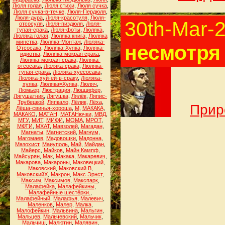
Люля голая
,
Люля стихи
,
Люля сучка
,
Люля сучка-в-течке
,
Люля-Пердюля
,
Люля-дура
,
Люля-красотуля
,
Люля-
30th-Mar-
отсосуля
,
Люля-пиздюля
,
Люля-
тупая-срака
,
Люля-фоты
,
Люляка
,
Люляка голая
,
Люляка книга
,
Люляка
минетка
,
Люляка-Монтаж
,
Люляка-
несмотря
Отсосака
,
Люляка-Хуяка
,
Люляка-
идиотка
,
Люляка-мокрая срака
,
Люляка-мокрая-срака
,
Люляка-
отсосака
,
Люляка-срака
,
Люляка-
тупая-срака
,
Люляка-хуесосака
,
Люляка-хуй-ей-в-сраку
,
Люляка-
хуяка
,
Люляка=Хуяка
,
Люляч
,
Люмьер
,
Люстрация
,
Люццифер
,
Лягушатник
,
Лягушка
,
Лялёк
,
Ляпис-
Трубецкой
,
Ляпкало
,
Лёлик
,
Лёха
,
Прир
Лёша-свинья-хороша
,
М
,
МАКАКА
,
МАКАКО
,
МАТАН
,
МАТАНючки
,
МВД
,
МГУ
,
МИТ
,
МИФИ
,
МОМА
,
МРОТ
,
МФТИ
,
МХАТ
,
Мавзолей
,
Магадан
,
Магнаты
,
Магнитский
,
Магнум
,
Магомаев
,
Мадовошки
,
Мадонна
,
Мазохист
,
Маиуполь
,
Май
,
Майдан
,
Майерс
,
Майков
,
Майн Кампф
,
Майсурян
,
Мак
,
Макака
,
Макаревич
,
Макарова
,
Макароны
,
Маковецкий
,
Маковский
,
Маковский В
,
МаковскийХ
,
Макрон
,
Макс Эрнст
,
Максим
,
Максимов
,
Макспарк
,
Малафейка
,
Малафейкины
,
Малафейные шестёрки.
,
Малафейный
,
Малафья
,
Малевич
,
Маленков
,
Малер
,
Малка
,
Малофейкин
,
Мальвина
,
Мальгин
,
Мальцев
,
Мальчевский
,
Мальчик
,
Мальчиш
,
Малютин
,
Малявин
,