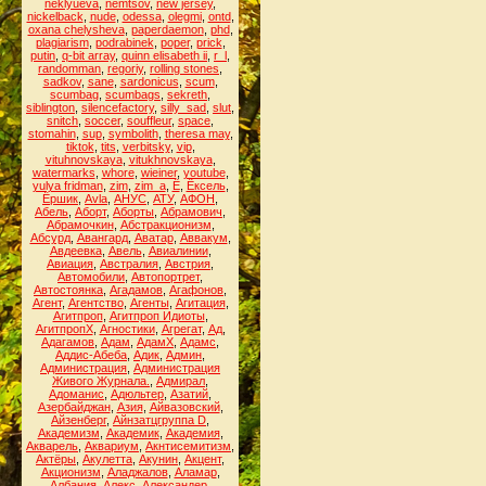
neklyueva
,
nemtsov
,
new jersey
,
nickelback
,
nude
,
odessa
,
olegmi
,
ontd
,
oxana chelysheva
,
paperdaemon
,
phd
,
plagiarism
,
podrabinek
,
poper
,
prick
,
putin
,
q-bit array
,
quinn elisabeth ii
,
r_l
,
randomman
,
regoriy
,
rolling stones
,
sadkov
,
sane
,
sardonicus
,
scum
,
scumbag
,
scumbags
,
sekreth
,
siblington
,
silencefactory
,
silly_sad
,
slut
,
snitch
,
soccer
,
souffleur
,
space
,
stomahin
,
sup
,
symbolith
,
theresa may
,
tiktok
,
tits
,
verbitsky
,
vip
,
vituhnovskaya
,
vitukhnovskaya
,
watermarks
,
whore
,
wieiner
,
youtube
,
yulya fridman
,
zim
,
zim_a
,
Ё
,
Ёксель
,
Ёршик
,
Аvla
,
АНУС
,
АТУ
,
АФОН
,
Абель
,
Аборт
,
Аборты
,
Абрамович
,
Абрамочкин
,
Абстракционизм
,
Абсурд
,
Авангард
,
Аватар
,
Аввакум
,
Авдеевка
,
Авель
,
Авиалинии
,
Авиация
,
Австралия
,
Австрия
,
Автомобили
,
Автопортрет
,
Автостоянка
,
Агадамов
,
Агафонов
,
Агент
,
Агентство
,
Агенты
,
Агитация
,
Агитпроп
,
Агитпроп Идиоты
,
АгитпропХ
,
Агностики
,
Агрегат
,
Ад
,
Адагамов
,
Адам
,
АдамХ
,
Адамс
,
Аддис-Абеба
,
Адик
,
Админ
,
Администрация
,
Администрация
Живого Журнала.
,
Адмирал
,
Адоманис
,
Адюльтер
,
Азатий
,
Азербайджан
,
Азия
,
Айвазовский
,
Айзенберг
,
Айнзатцгруппа D
,
Академизм
,
Академик
,
Академия
,
Акварель
,
Аквариум
,
Акнтисемитизм
,
Актёры
,
Акулетта
,
Акунин
,
Акцент
,
Акционизм
,
Аладжалов
,
Аламар
,
Албания
,
Алекс
,
Александер
,