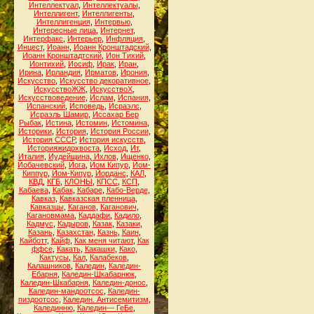
Интеллектуал
,
Интеллектуалы
,
Интеллигент
,
Интеллигенты
,
Интеллигенция
,
Интервью
,
Интересные лица
,
Интернет
,
Интерфакс
,
Интерьер
,
Инфляция
,
Инцест
,
Иоанн
,
Иоанн Кронштадский
,
Иоанн Кронштадтский
,
Ион Тихий
,
Ионтихий
,
Иосиф
,
Ирак
,
Иран
,
Ирина
,
Ирландия
,
Ирматов
,
Ирония
,
Искусство
,
Искусство декоративное
,
ИскусствоЖЖ
,
ИскусствоХ
,
Искусствоведение
,
Ислам
,
Испания
,
Испанский
,
Исповедь
,
Исраэлс
,
Исраэль Шамир
,
Иссахар Бер
Рыбак
,
Истина
,
Истомин
,
Истомина
,
Историки
,
История
,
История России
,
История СССР
,
История искусств
,
Историяжидохвоста
,
Исход
,
Ит
,
Италия
,
Иудейщина
,
Ихлов
,
Ищенко
,
Йобачевский
,
Йога
,
Йом Кипур
,
Йом-
Киппур
,
Йом-Кипур
,
Йорданс
,
КАЛ
,
КВД
,
КГБ
,
КЛОНЫ
,
КПСС
,
КСП
,
Кабаева
,
Кабак
,
Кабаре
,
Кабо-Верде
,
Кавказ
,
Кавказская пленница
,
Кавказцы
,
Каганов
,
Каганович
,
Кагановмама
,
Каддафи
,
Кадило
,
Кадмус
,
Кадыров
,
Казак
,
Казаки
,
Казань
,
Казахстан
,
Казнь
,
Каин
,
Кайботт
,
Кайф
,
Как меня читают
,
Как
ффсе
,
Какать
,
Какашки
,
Како
,
Кактусы
,
Кал
,
Калабеков
,
Калашников
,
Каледин
,
Каледин-
Ебарня
,
Каледин-Шкабарнюк
,
Каледин-Шкабарня
,
Каледин-донос
,
Каледин-мандоотсос
,
Каледин-
пиздоотсос
,
Каледин. Антисемитизм
,
Калединню
,
Каледин— ГеБе
,