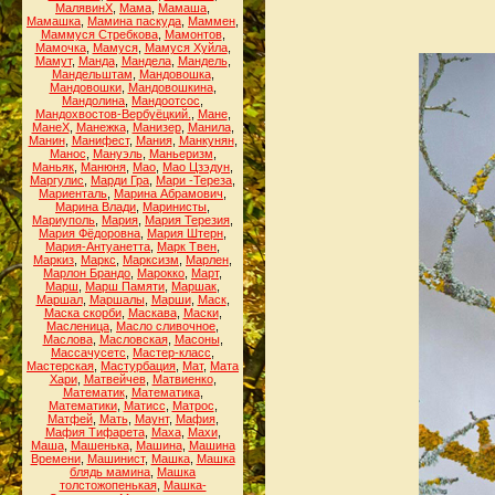
МалявинХ
,
Мама
,
Мамаша
,
Мамашка
,
Мамина паскуда
,
Маммен
,
Маммуся Стребкова
,
Мамонтов
,
Мамочка
,
Мамуся
,
Мамуся Хуйла
,
Мамут
,
Манда
,
Мандела
,
Мандель
,
Мандельштам
,
Мандовошка
,
Мандовошки
,
Мандовошкина
,
Мандолина
,
Мандоотсос
,
Мандохвостов-Вербуёцкий.
,
Мане
,
МанеХ
,
Манежка
,
Манизер
,
Манила
,
Манин
,
Манифест
,
Мания
,
Манкунян
,
Манос
,
Мануэль
,
Маньеризм
,
Маньяк
,
Манюня
,
Мао
,
Мао Цзэдун
,
Маргулис
,
Марди Гра
,
Мари -Тереза
,
Мариенталь
,
Марина Абрамович
,
Марина Влади
,
Маринисты
,
Мариуполь
,
Мария
,
Мария Терезия
,
Мария Фёдоровна
,
Мария Штерн
,
Мария-Антуанетта
,
Марк Твен
,
Маркиз
,
Маркс
,
Марксизм
,
Марлен
,
Марлон Брандо
,
Марокко
,
Март
,
Марш
,
Марш Памяти
,
Маршак
,
Маршал
,
Маршалы
,
Марши
,
Маск
,
Маска скорби
,
Маскава
,
Маски
,
Масленица
,
Масло сливочное
,
Маслова
,
Масловская
,
Масоны
,
Массачусетс
,
Мастер-класс
,
Мастерская
,
Мастурбация
,
Мат
,
Мата
Хари
,
Матвейчев
,
Матвиенко
,
Математик
,
Математика
,
Математики
,
Матисс
,
Матрос
,
Матфей
,
Мать
,
Маунт
,
Мафия
,
Мафия Тифарета
,
Маха
,
Махи
,
Маша
,
Машенька
,
Машина
,
Машина
Времени
,
Машинист
,
Машка
,
Машка
блядь мамина
,
Машка
толстожопенькая
,
Машка-