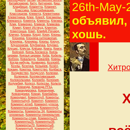
26th-May-
Китайскиеню
,
Китч
,
Китченер
,
Киш
,
Кладбище
,
Кларетта
,
Кларнет
,
Классика
,
Классификация
,
Классицизм
,
Клевета
,
Клеветники
,
объявил, 
Клеветница
,
Клее
,
КлееХ
,
Клезмеры
,
Клемансо
,
Клиента
,
Клиенты
,
Клизма
,
Клик
,
Клименко
,
Климов
,
Климова
,
Климт
,
Клинт Иствуд
,
Клинтон
,
хошь.
Клинтонша
,
Клип
,
Клифф Ричард
,
Кличко
,
Клоака
,
Клодт
,
Клон
,
Клоны
,
Клоняра
,
Клоняра хитрожопая
,
Клоняра.
,
Клоняры
,
Клопы
,
Клоун
,
Клуазонизм
,
Клубничка
,
Клурмо
,
Клуцис
,
Кляуза
,
Клёцки
,
Книга
,
Книги
,
Княгиня
,
Князь Космоса
,
Князь
церкви
,
Князья церкви
,
Коба
,
Кобель
,
Кобзон
,
Ковальчук
,
Ковалёв
,
Ковры
,
Когда-нибудь
,
Кодвидео
,
Козлоёб
,
Хитро
Козлы
,
Козочка
,
Козырев
,
Козёл
,
Кокаин
,
Кокетка
,
Кокетство
,
Колбаса
,
Колдовство
,
Колдуэлл
,
Коленки
,
Коленкор
,
Коллективизация
,
Колокольчики
,
Коломбо
,
Колония
,
Колумбия
,
Колхоз
,
Колхозы
,
Кольта
,
Команда
,
Команда РПЦ
,
Командировка
,
Командник
,
Х
Командники
,
Комар
,
Комбайны
,
Комендант
,
Коментпуб
,
Коменты
,
Коментыпуб
,
Комитет
,
Коммент
,
Коммент ютюб
,
Коммент-угроза
,
Комменткосырева
,
Комментпуб
,
Комменты
,
Комменты 34
,
Комменты
огромные
,
Комменты-перекрытие
,
Комменты-спам
,
Комменты23
,
Комменты25
,
Комменты39
,
Комменты70
,
Комменты8
,
Комменты9
,
Комменты97
,