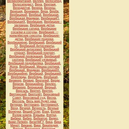
Великобритания
,
Веллер
,
Велосипед
,
Велосипедист
,
Вена
,
Венгрия
,
Венедиктов
,
Венера
,
Венеры
,
Венеция
,
Вениамин
,
Вера
,
Верба
,
Вербицикий
,
Вербицй
,
Вербицкая
,
Вербицкая Фридман
,
ВербицкаяП
,
ВербицкаяХ
,
Вербицкие
,
Вербицкие -
засранцы
,
Вербицкие детки
,
Вербицкие сатира
,
Вербицкие
сосалки и сосуны
,
Вербицкие —
кремлёвские сексоты
,
Вербицкие-
детки
,
Вербицкие-подонки
,
Вербицкиеню
,
Вербицкий
,
Вербицкий
57
,
Вербицкий Антисемиты
,
Вербицкий антисемит
,
Вербицкий
откроет
,
Вербицкий портрет
,
Вербицкий провокация
,
Вербицкий
скотина
,
Вербицкий уязвимый
,
Вербицкий-педофиляка
,
Вербицкий.
Жопа
,
Вербицкий. Мишка скотина
,
Вербицкий. Фридман
,
ВербицкийХ
,
Вербицкийню
,
Вербицкй
,
Вербицкмй
,
Верблюды
,
Верблядь
,
Вербцкая
,
Вервеер
,
Вервир
,
Вергилий
,
Верди
,
Веризм
,
Верицкийню
,
Верлен
,
Вермеер
,
Верницкий
,
Верный
,
Версаль
,
Вертеп
,
Вертер
,
Вертинский
,
Вертолёт
,
Верховный
Совет
,
Верховный суд
,
Весна
,
Вессель
,
Весь мир будет наш
,
Ветеран
,
Веттриано
,
ВеттрианоХ
,
Вехи
,
Вечеря
,
Вечность
,
Вечные
Вонючки
,
Вещий Олег
,
Взад
,
Взлом
,
Взлом компа
,
Взрывы
,
Взятки
,
Вибеке
,
Вибер
,
Вибратор
,
Видео
,
Виже-Лебрён
,
ВизитМГУ
,
Вика
,
Вика
Минет
,
Виканю
,
Вики
,
Википедия
,
Виктор
,
Викторина
,
Виктория
,