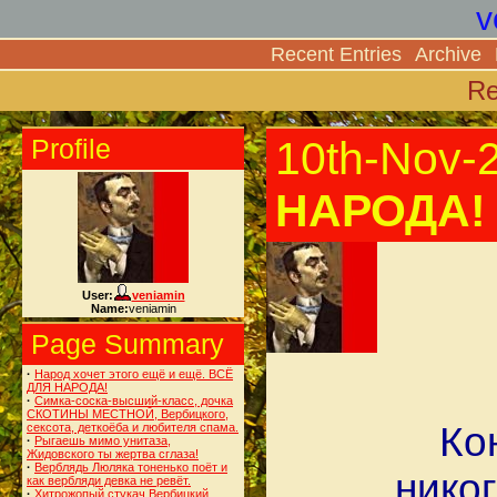
v
Recent Entries
Archive
Re
Profile
10th-Nov-
НАРОДА!
User:
veniamin
Name:
veniamin
Page Summary
·
Народ хочет этого ещё и ещё. ВСЁ
ДЛЯ НАРОДА!
·
Симка-соска-высший-класс, дочка
СКОТИНЫ МЕСТНОЙ, Вербицкого,
Ко
сексота, деткоёба и любителя спама.
·
Рыгаешь мимо унитаза,
Жидовского ты жертва сглаза!
·
Верблядь Люляка тоненько поёт и
нико
как вербляди девка не ревёт.
·
Хитрожопый стукач Вербицкий