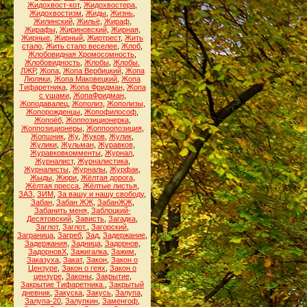
Жидохвост-кот
,
Жидохвостера
,
Жидохвостизм
,
Жиды
,
Жизнь
,
Жилинский
,
Жильё
,
Жираф
,
Жирафы
,
Жириновский
,
Жирная
,
Жирные
,
Жирный
,
Жиртрест
,
Жить
стало
,
Жить стало веселее
,
Жлоб
,
Жлобовидная Хромосомность
,
Жлобовидность
,
Жлобы
,
Жлобы.
ЛЖР
,
Жопа
,
Жопа Вербицкий
,
Жопа
Люляки
,
Жопа Маковецкий
,
Жопа
Тифаретника
,
Жопа Фридман
,
Жопа
с ушами
,
ЖопаФридман
,
Жоподавалец
,
Жополиз
,
Жополизы
,
Жопорожденцы
,
Жопофилософ
,
Жопоёб
,
Жоппозиционерка
,
Жоппозиционеры
,
Жоппоопозиция
,
Жопшник
,
Жу
,
Жуков
,
Жулик
,
Жулики
,
Жульман
,
Журавков
,
Журавковкомменты
,
Журнал
,
Журналист
,
Журналистика
,
Журналисты
,
Журналы
,
Журфак
,
Жыды
,
Жюри
,
Жёлтая дорога
,
Жёлтая пресса
,
Жёлтые листья
,
ЗАЗ
,
ЗИМ
,
За вашу и нашу свободу
,
Забан
,
Забан ЖЖ
,
ЗабанЖЖ
,
Забанить меня
,
Заблоцкий-
Десятовский
,
Зависть
,
Загадка
,
Заглот
,
Заглот.
,
Загорский
,
Заграница
,
Загреб
,
Зад
,
Задержание
,
Задержания
,
Задница
,
Задорнов
,
ЗадорновХ
,
Зажигалка
,
Зажим
,
Заказуха
,
Закат
,
Закон
,
Закон о
Цензуре
,
Закон о геях
,
Закон о
цензуре
,
Законы
,
Закрытие
,
Закрытие Тифаретника.
,
Закрытый
дневник
,
Закуска
,
Закусь
,
Залупа
,
Залупа-20
,
Залупкин
,
Заменгоф
,