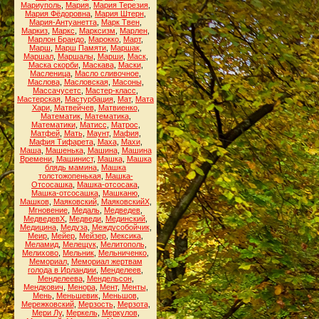
Мариуполь
,
Мария
,
Мария Терезия
,
Мария Фёдоровна
,
Мария Штерн
,
Мария-Антуанетта
,
Марк Твен
,
Маркиз
,
Маркс
,
Марксизм
,
Марлен
,
Марлон Брандо
,
Марокко
,
Март
,
Марш
,
Марш Памяти
,
Маршак
,
Маршал
,
Маршалы
,
Марши
,
Маск
,
Маска скорби
,
Маскава
,
Маски
,
Масленица
,
Масло сливочное
,
Маслова
,
Масловская
,
Масоны
,
Массачусетс
,
Мастер-класс
,
Мастерская
,
Мастурбация
,
Мат
,
Мата
Хари
,
Матвейчев
,
Матвиенко
,
Математик
,
Математика
,
Математики
,
Матисс
,
Матрос
,
Матфей
,
Мать
,
Маунт
,
Мафия
,
Мафия Тифарета
,
Маха
,
Махи
,
Маша
,
Машенька
,
Машина
,
Машина
Времени
,
Машинист
,
Машка
,
Машка
блядь мамина
,
Машка
толстожопенькая
,
Машка-
Отсосашка
,
Машка-отсосака
,
Машка-отсосашка
,
Машканю
,
Машков
,
Маяковский
,
МаяковскийХ
,
Мгновение
,
Медаль
,
Медведев
,
МедведевХ
,
Медведи
,
Мединский
,
Медицина
,
Медуза
,
Междусобойчик
,
Меир
,
Мейер
,
Мейзер
,
Мексика
,
Меламид
,
Мелещук
,
Мелитополь
,
Мелихово
,
Мельник
,
Мельниченко
,
Мемориал
,
Мемориал жертвам
голода в Ирландии
,
Менделеев
,
Менделеева
,
Мендельсон
,
Мендкович
,
Менора
,
Мент
,
Менты
,
Мень
,
Меньшевик
,
Меньшов
,
Мережковский
,
Мерзость
,
Мерзота
,
Мери Лу
,
Меркель
,
Меркулов
,