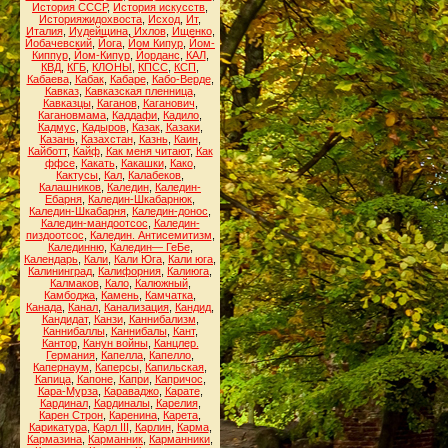
История СССР
,
История искусств
,
Историяжидохвоста
,
Исход
,
Ит
,
Италия
,
Иудейщина
,
Ихлов
,
Ищенко
,
Йобачевский
,
Йога
,
Йом Кипур
,
Йом-
Киппур
,
Йом-Кипур
,
Йорданс
,
КАЛ
,
КВД
,
КГБ
,
КЛОНЫ
,
КПСС
,
КСП
,
Кабаева
,
Кабак
,
Кабаре
,
Кабо-Верде
,
Кавказ
,
Кавказская пленница
,
Кавказцы
,
Каганов
,
Каганович
,
Кагановмама
,
Каддафи
,
Кадило
,
Кадмус
,
Кадыров
,
Казак
,
Казаки
,
Казань
,
Казахстан
,
Казнь
,
Каин
,
Кайботт
,
Кайф
,
Как меня читают
,
Как
ффсе
,
Какать
,
Какашки
,
Како
,
Кактусы
,
Кал
,
Калабеков
,
Калашников
,
Каледин
,
Каледин-
Ебарня
,
Каледин-Шкабарнюк
,
Каледин-Шкабарня
,
Каледин-донос
,
Каледин-мандоотсос
,
Каледин-
пиздоотсос
,
Каледин. Антисемитизм
,
Калединню
,
Каледин— ГеБе
,
Календарь
,
Кали
,
Кали Юга
,
Кали юга
,
Калининград
,
Калифорния
,
Калиюга
,
Калмаков
,
Кало
,
Калюжный
,
Камбоджа
,
Камень
,
Камчатка
,
Канада
,
Канал
,
Канализация
,
Кандид
,
Кандидат
,
Канзи
,
Каннибализм
,
Каннибаллы
,
Каннибалы
,
Кант
,
Кантор
,
Канун войны
,
Канцлер.
Германия
,
Капелла
,
Капелло
,
Капернаум
,
Каперсы
,
Капильская
,
Капица
,
Капоне
,
Капри
,
Капричос
,
Кара-Мурза
,
Караваджо
,
Карате
,
Кардинал
,
Кардиналы
,
Карелия
,
Карен Строн
,
Каренина
,
Карета
,
Карикатура
,
Карл III
,
Карлин
,
Карма
,
Кармазина
,
Карманник
,
Карманники
,