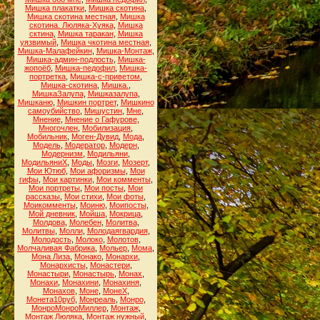
Мишка плакатки
,
Мишка скотина
,
Мишка скотина местная
,
Мишка
скотина. Люляка-Хуяка
,
Мишка
сктина
,
Мишка таракан
,
Мишка
уязвимый
,
Мишка чкотина местная
,
Мишка-Малафейкин
,
Мишка-Монтаж
,
Мишка-админ-подлость
,
Мишка-
жопоёб
,
Мишка-педофил
,
Мишка-
портретка
,
Мишка-с-приветом
,
Мишка-скотина
,
Мишка.
,
МишкаЗалупа
,
Мишказалупа
,
Мишканю
,
Мишкин портрет
,
Мишкино
самоубийство
,
Мишустин
,
Мне
,
Мнение
,
Мнение о Гафурове
,
Многочлен
,
Мобилизация
,
Мобильник
,
Моген-Дувид
,
Мода
,
Модель
,
Модератор
,
Модерн
,
Модернизм
,
Модильяни
,
МодильяниХ
,
Моды
,
Мозги
,
Мозерт
,
Мои Ютюб
,
Мои афоризмы
,
Мои
гифы
,
Мои картинки
,
Мои комменты
,
Мои портреты
,
Мои посты
,
Мои
рассказы
,
Мои стихи
,
Мои фоты
,
Моикомменты
,
Моиню
,
Моипосты
,
Мой дневник
,
Мойша
,
Мокрица
,
Молдова
,
Молебен
,
Молитва
,
Молитвы
,
Молли
,
Молодаягвардия
,
Молодость
,
Молоко
,
Молотов
,
Молчаливая Фабрика
,
Мольер
,
Мома
,
Мона Лиза
,
Монако
,
Монархи
,
Монархисты
,
Монастери
,
Монастыри
,
Монастырь
,
Монах
,
Монахи
,
Монахини
,
Монахиня
,
Монахов
,
Моне
,
МонеХ
,
Монета10руб
,
Монреаль
,
Монро
,
МонроМонроМиллер
,
Монтаж
,
Монтаж Люляка
,
Монтаж нужный
,