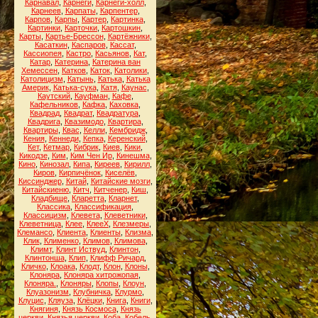
Карнавал
,
Карнеги
,
Карнеги-холл
,
Карнеев
,
Карпаты
,
Карпентер
,
Карпов
,
Карпы
,
Картер
,
Картинка
,
Картинки
,
Карточки
,
Картошкин
,
Карты
,
Картье-Брессон
,
Картёжники
,
Касаткин
,
Каспаров
,
Кассат
,
Кассиопея
,
Кастро
,
Касьянов
,
Кат
,
Катар
,
Катерина
,
Катерина ван
Хемессен
,
Катков
,
Каток
,
Католики
,
Католицизм
,
Катынь
,
Катька
,
Катька
Америк
,
Катька-сука
,
Катя
,
Каунас
,
Каутский
,
Кауфман
,
Кафе
,
Кафельников
,
Кафка
,
Каховка
,
Квадрад
,
Квадрат
,
Квадратура
,
Квадрига
,
Квазимодо
,
Квартира
,
Квартиры
,
Квас
,
Келли
,
Кембридж
,
Кения
,
Кеннеди
,
Кепка
,
Керенский
,
Кет
,
Кетмар
,
Кибрик
,
Киев
,
Кики
,
Кикодзе
,
Ким
,
Ким Чен Ир
,
Кинешма
,
Кино
,
Кинозал
,
Кипа
,
Киреев
,
Кирилл
,
Киров
,
Кирпичёнок
,
Киселёв
,
Киссинджер
,
Китай
,
Китайские мозги
,
Китайскиеню
,
Китч
,
Китченер
,
Киш
,
Кладбище
,
Кларетта
,
Кларнет
,
Классика
,
Классификация
,
Классицизм
,
Клевета
,
Клеветники
,
Клеветница
,
Клее
,
КлееХ
,
Клезмеры
,
Клемансо
,
Клиента
,
Клиенты
,
Клизма
,
Клик
,
Клименко
,
Климов
,
Климова
,
Климт
,
Клинт Иствуд
,
Клинтон
,
Клинтонша
,
Клип
,
Клифф Ричард
,
Кличко
,
Клоака
,
Клодт
,
Клон
,
Клоны
,
Клоняра
,
Клоняра хитрожопая
,
Клоняра.
,
Клоняры
,
Клопы
,
Клоун
,
Клуазонизм
,
Клубничка
,
Клурмо
,
Клуцис
,
Кляуза
,
Клёцки
,
Книга
,
Книги
,
Княгиня
,
Князь Космоса
,
Князь
церкви
,
Князья церкви
,
Коба
,
Кобель
,