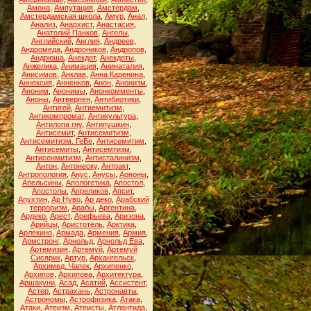
Амона
,
Ампутация
,
Амстердам
,
Амстердамская школа
,
Амур
,
Анал
,
Анализ
,
Анархист
,
Анастасия
,
Анатолий Панков
,
Ангелы
,
Английский
,
Англия
,
Андреев
,
Андромеда
,
Андроников
,
Андропов
,
Андрюша
,
Анекдот
,
Анекдоты
,
Анжелика
,
Анимация
,
Анинаталия
,
Анисимов
,
Анклав
,
Анна Каренина
,
Аннексия
,
Анненков
,
Анон
,
Анонизм
,
Аноним
,
Анонимы
,
Анонкомменты
,
Аноны
,
Антверпен
,
Антибиотики
,
Антигей
,
Антиемитизм
,
Антикомпромат
,
Антикультура
,
Антилопа гну
,
Антипушкин
,
Антисемит
,
Антисемитизм
,
Антисемитизм. ГеБе
,
Антисемитим
,
Антисемиты
,
Антисемтизм
,
Антисенмитизм
,
Антисталинизм
,
Антон
,
Антонеску
,
Антракт
,
Антропология
,
Анус
,
Анусы
,
Аононы
,
Апельсины
,
Апологетика
,
Апостол
,
Апостолы
,
Апреликов
,
Апсит
,
Апухтин
,
Ар Нуво
,
Ар деко
,
Арабский
терроризм
,
Арабы
,
Аргентина
,
Ардеко
,
Арест
,
Арефьева
,
Аризона
,
Арийцы
,
Аристотель
,
Арктика
,
Арлекино
,
Армада
,
Армения
,
Армия
,
Армстронг
,
Арнольд
,
Арнольд Ева
,
Артемизия
,
Артемуй
,
Артемуй
Сисярик
,
Артур
,
Архангельск
,
Архимед. Чапек
,
Архипенко
,
Архипов
,
Архипова
,
Архитектура
,
Аршакуни
,
Асад
,
Асатий
,
Ассистент
,
Астер
,
Астрахань
,
Астронавты
,
Астрономы
,
Астрофизика
,
Атака
,
Атаки
,
Атеизм
,
Атеисты
,
Атлантида
,