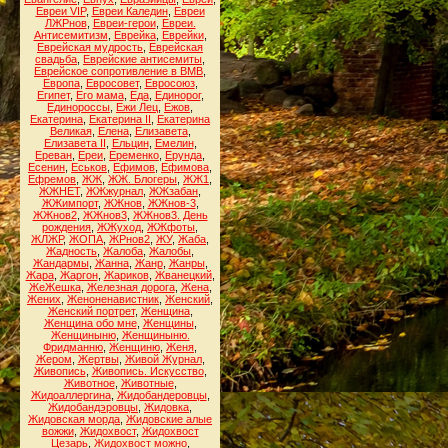
Евреи VIP
,
Евреи Каледин
,
Евреи
ЛЖРнов
,
Евреи-герои
,
Евреи.
Антисемитизм
,
Еврейка
,
Еврейки
,
Еврейская мудрость
,
Еврейская
свадьба
,
Еврейские антисемиты
,
Еврейское сопротивление в ВМВ
,
Европа
,
Евросовет
,
Евросоюз
,
Египет
,
Его мама
,
Еда
,
Единорог
,
Единороссы
,
Ежи Лец
,
Ежов
,
Екатерина
,
Екатерина II
,
Екатерина
Великая
,
Елена
,
Елизавета
,
Елизавета II
,
Ельцин
,
Емелин
,
Ереван
,
Ереи
,
Еременко
,
Ерунда
,
Есенин
,
Еськов
,
Ефимов
,
Ефимова
,
Ефремов
,
ЖЖ
,
ЖЖ. Блогеры
,
ЖЖ1
,
ЖЖНЕТ
,
ЖЖжурнал
,
ЖЖзабан
,
ЖЖимпорт
,
ЖЖнов
,
ЖЖнов-3
,
ЖЖнов2
,
ЖЖнов3
,
ЖЖнов3. День
рождения
,
ЖЖуход
,
ЖЖфоты
,
ЖЛЖР
,
ЖОПА
,
ЖРнов2
,
ЖУ
,
Жаба
,
Жадность
,
Жалоба
,
Жалобы
,
Жандармы
,
Жанна
,
Жанр
,
Жанры
,
Жара
,
Жаргон
,
Жариков
,
Жванецкий
,
ЖеЖешка
,
Железная дорога
,
Жена
,
Жених
,
Женоненавистник
,
Женский
,
Женский портрет
,
Женщина
,
Женщина обо мне
,
Женщины
,
Женщиныню
,
Женщиныню.
Фридманню
,
Женщиню
,
Женя
,
Жером
,
Жертвы
,
Живой Журнал
,
Живопись
,
Живопись. Искусство
,
Животное
,
Животные
,
Жидоаллергина
,
Жидобандеровцы
,
Жидобандэровцы
,
Жидовка
,
Жидовская морда
,
Жидовские алые
вожжи
,
Жидохвост
,
Жидохвост
Цезарь
,
Жидохвост можно
,