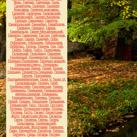
Фокс
,
Гайдар
,
Гайдпарк
,
Гала
,
Галабурда
,
Галерея
,
Галерея
Красавиц
,
Галерея красавиц
,
Галилей
,
Галичина
,
Галковский
,
ГалковскийХ
,
Галлен-Каллела
,
Галоши
,
Гамадрил
,
Гамбург
,
Ганапольский
,
Ганнибал
,
Гарабурда
,
Гарвард
,
Гарварл
,
Гарем
,
Гарибальди
,
Гарин-Михайловский
,
Гарленд
,
Гармония
,
Гастон
,
Гафуров
,
Гаше
,
Гашек
,
Гвардия
,
ГеБе
,
ГеБеШник
,
ГеБешник
,
ГеБешники
,
Геббельс
,
Гегель
,
Геенна
,
Геи
,
Гей
,
Гейбл
,
Гейне
,
Гейтс
,
Геленджик
,
Гельвеций
,
Гельфанд
,
Гемания
,
Гендерный
,
Гендиректор
,
Генерал
,
Генерал-Полковник
,
Генерал-аншеф
,
Генералиссимус
,
Генералы
,
Генеральная Линия
,
Гений
,
Геном
,
Геноцид
,
Генриетта Гиршман
,
Генрих
,
Генсек
,
География
,
ГеографияИмперия
,
Георг V
,
Георг VI
,
Георгиевская
,
Гепард
,
Герб
,
Герберштейн
,
Гергиевская
,
Геринг
,
Германец
,
Германия
,
Германский
импрессионизм
,
Германцы
,
Гермафродит
,
Герника
,
Геродот
,
Герой
,
Герцен
,
Герцогиня
,
Гершаник
,
Герымский
,
Гесс
,
Гессен
,
Гестапо
,
Гетерка
,
Гетеросексуалки
,
Гетеры
,
Гетман
,
Гетто
,
Гигант
,
Гигантские
фото
,
Гигантские фоты
,
Гиганты
,
Гигер
,
Гигиена
,
Гиены
,
Гилер
,
Гильгамеш
,
Гиляровский
,
Гиляровский. Фотограии
,
Гиммлер
,
Гимн
,
Гинденбург
,
Гинзбург
,
Гипноз
,
Гиппиус
,
Гирш
,
Гитара
,
Гитлер
,