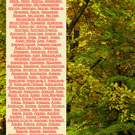
Абель
,
Аборт
,
Аборты
,
Абрамович
,
Абрамочкин
,
Абстракционизм
,
Абсурд
,
Авангард
,
Аватар
,
Аввакум
,
Авдеевка
,
Авель
,
Авиалинии
,
Авиация
,
Австралия
,
Австрия
,
Автомобили
,
Автопортрет
,
Автостоянка
,
Агадамов
,
Агафонов
,
Агент
,
Агентство
,
Агенты
,
Агитация
,
Агитпроп
,
Агитпроп Идиоты
,
АгитпропХ
,
Агностики
,
Агрегат
,
Ад
,
Адагамов
,
Адам
,
АдамХ
,
Адамс
,
Аддис-Абеба
,
Адик
,
Админ
,
Администрация
,
Администрация
Живого Журнала.
,
Адмирал
,
Адоманис
,
Адюльтер
,
Азатий
,
Азербайджан
,
Азия
,
Айвазовский
,
Айзенберг
,
Айнзатцгруппа D
,
Академизм
,
Академик
,
Академия
,
Акварель
,
Аквариум
,
Акнтисемитизм
,
Актёры
,
Акулетта
,
Акунин
,
Акцент
,
Акционизм
,
Аладжалов
,
Аламар
,
Албания
,
Алекс
,
Александер
,
Александр
,
Александр II
,
Александр
III
,
Александр Первый
,
Александра
Фёдоровна
,
Александров
,
Алексеева
,
Алексей
,
Алексенко
,
Алексий
,
Ален
Делон
,
Алена
,
Алжир
,
Алик Фридман
,
Алина
,
Алина-Пердюлина
,
Алиса
,
Алкаш
,
Алкаши
,
Алкашка
,
Аллах
,
Аллигатор
,
Аллори
,
Алрами
,
Алчевск
,
Аль Пачино
,
Аль-Джазира
,
Аль-
Каида
,
Альба
,
Альбац
,
Альберт
,
Альберт I
,
Альма-Тадема
,
Альпер
,
Альпер-отсосун
,
Альтман
,
АльтманХ
,
Альфа
,
Аляска
,
Алёша
,
Алёшка
,
Алёшка-придурок
,
Амальрик
,
Аманда
,
Америк
,
Америка
,
Американцы
,
Америкюки
,
Амнистия
,