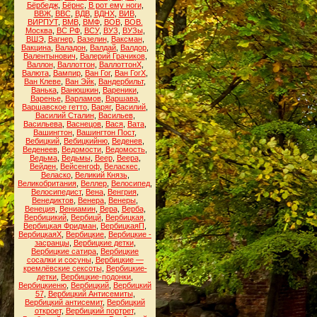
Бёрбедж
,
Бёрнс
,
В рот ему ноги
,
ВВЖ
,
ВВС
,
ВДВ
,
ВДНХ
,
ВИВ
,
ВИРПУТ
,
ВМВ
,
ВМФ
,
ВОВ
,
ВОВ.
Москва
,
ВС РФ
,
ВСУ
,
ВУЗ
,
ВУЗы
,
ВШЭ
,
Вагнер
,
Вазелин
,
Ваксман
,
Вакцина
,
Валадон
,
Валдай
,
Валдор
,
Валентынович
,
Валерий Грачиков
,
Валлон
,
Валлоттон
,
ВаллоттонХ
,
Валюта
,
Вампир
,
Ван Гог
,
Ван ГогХ
,
Ван Клеве
,
Ван Эйк
,
Вандербильт
,
Ванька
,
Ванюшкин
,
Вареники
,
Варенье
,
Варламов
,
Варшава
,
Варшавское гетто
,
Варяг
,
Василий
,
Василий Сталин
,
Васильев
,
Васильева
,
Васнецов
,
Вася
,
Вата
,
Вашингтон
,
Вашингтон Пост
,
Вебицкий
,
Вебицкийню
,
Веденев
,
Веденеев
,
Ведомости
,
Ведомость
,
Ведьма
,
Ведьмы
,
Веер
,
Веера
,
Вейден
,
Вейсенгоф
,
Веласкес
,
Веласко
,
Великий Князь
,
Великобритания
,
Веллер
,
Велосипед
,
Велосипедист
,
Вена
,
Венгрия
,
Венедиктов
,
Венера
,
Венеры
,
Венеция
,
Вениамин
,
Вера
,
Верба
,
Вербицикий
,
Вербицй
,
Вербицкая
,
Вербицкая Фридман
,
ВербицкаяП
,
ВербицкаяХ
,
Вербицкие
,
Вербицкие -
засранцы
,
Вербицкие детки
,
Вербицкие сатира
,
Вербицкие
сосалки и сосуны
,
Вербицкие —
кремлёвские сексоты
,
Вербицкие-
детки
,
Вербицкие-подонки
,
Вербицкиеню
,
Вербицкий
,
Вербицкий
57
,
Вербицкий Антисемиты
,
Вербицкий антисемит
,
Вербицкий
откроет
,
Вербицкий портрет
,