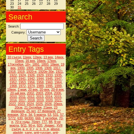
16
17
18
19
20
21
22
23
24
25
26
27
28
29
30
31
Search
Search:
Category:
Entry Tags
10 съезд
,
11век
,
12век
,
13 век
,
14век
,
15век
,
16 век
,
16век
,
17век
,
17октября
,
18+
,
1891
,
1893
,
18век
,
19
век
,
1900
,
1905
,
1906
,
1909
,
1917
,
1918
,
1919
,
1920-е
,
1920е-30е
,
1921
,
1922
,
1924
,
1926
,
1929
,
1933
,
1935
,
1937
,
1941
,
1942
,
1944
,
1945
,
1947
,
1952
,
1953
,
1956
,
1958
,
1960
,
1964
,
1968
,
1972
,
1974
,
1989
,
1995
,
1999
,
19век
,
2 мая
,
20 век
,
20-век
,
20-й век
,
20-ый век
,
2002
,
2003
,
2004
,
2006
,
2010
,
2011
,
2012
,
2013
,
2014
,
2015
,
2016
,
2017
,
2018
,
2019
,
2020
,
2021
,
2022
,
2023
,
2024
,
2025
,
2026
,
20век
,
20см
,
21 Октября
,
21век
,
23
февраля
,
25 лет
,
27 февраля
,
27
января
,
30-е
,
3d
,
5 марта
,
53
,
531
,
57
,
5772
,
630
,
66300
,
666
,
7 октября
,
70-
е
,
70-е годы
,
70лет
,
777
,
88
,
9-ое
марта
,
9/11
,
90-е
,
920
,
:Адамс
,
XVII
съезд
,
a_n_d_r_u_s_h_a
,
abuse
,
aladdin_sane
,
anti-russian
,
anti-