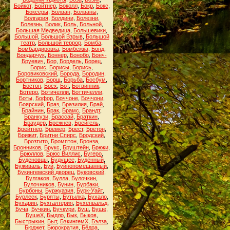
Бойкот
,
Бойтнер
,
Боколл
,
Бокр
,
Бокс
,
Боксёры
,
Болван
,
Болваны
,
Болгария
,
Болдини
,
Болезни
,
Болезнь
,
Болик
,
Боль
,
Больной
,
Большая Медведица
,
Большевики
,
Большой
,
Большой Взрыв
,
Большой
театр
,
Большой террор
,
Бомба
,
Бомбардировка
,
Бомбёжка
,
Бонд
,
Бондарчук
,
Боннер
,
Бонобо
,
Бонч-
Бруевич
,
Бор
,
Бордель
,
Борец
,
Борис
,
Борисы
,
Борись
,
Боровиковский
,
Борода
,
Бородин
,
Бортников
,
Борщ
,
Борьба
,
Босбум
,
Бостон
,
Босх
,
Бот
,
Ботвинник
,
Ботеро
,
Ботичелли
,
Боттичелли
,
Боты
,
Бофор
,
Боччоне
,
Боччони
,
Боярский
,
Браз
,
Бразилия
,
Брай
,
Брайнин
,
Брак
,
Брамс
,
Брандт
,
Бранкузи
,
Брассай
,
Браткин
,
Браудер
,
Брежнев
,
Брейгель
,
Брейтнер
,
Бремер
,
Брест
,
Бретон
,
Брижит
,
Бритни Спирс
,
Бродский
,
Брозтито
,
Бромптон
,
Бронза
,
Бронников
,
Брукс
,
Бруштейн
,
Брюки
,
Брюллов
,
Брюс Виллис
,
Бугеро
,
Буденовцы
,
Будущее
,
Будённый
,
Буживаль
,
Буй
,
Буйнопомешанный
,
Букингемский дворец
,
Буковский
,
Булгаков
,
Булла
,
Булочкин
,
Булочников
,
Бунин
,
Бурбаки
,
Бурбоны
,
Буржуазия
,
Бурк-Уайт
,
Бурлеск
,
Буряты
,
Бутылка
,
Бухало
,
Бухарин
,
Бухгалтерия
,
Бухенвальд
,
Буча
,
Бучкин
,
Бучкури
,
Буш
,
Буше
,
БушеХ
,
Быдло
,
Бык
,
Быков
,
Быстрыкин
,
Быт
,
БэкингемХ
,
Бэлза
,
Бюджет
,
Бюрократия
,
Бёдра
,