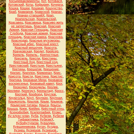
Косыревакомменты
,
Кот
,
Котовася
,
Котовский
,
Коты
,
Кофырин
,
Кочерга
,
Кошка
,
Кошки
,
Кошмар
,
Кощунство
,
Краб
,
Крамаров
,
Крамской
,
Кранах
,
Кранах-старшийХ
,
Крап
,
Крапильская
,
Крапильский
,
Красавец
,
Красавица
,
Красиво жить
не запретишь
,
Красная
,
Красная
Армия
,
Красная Площадь
,
Красная
Слобода
,
Красная армия
,
Красная
площадь
,
Красная рамка
,
Краснова
,
Краснодар
,
Красные мухоморы
,
Красный ибис
,
Красный крест
,
Красный мешочек
,
Красота
,
Крачковская
,
Кредит
,
Крейсер
,
Кремль
,
Кремль.
,
Крепостные
,
Кресмль
,
Креспи
,
Крестины
,
Крестный Ход
,
Крестный ход
,
Крестовский
,
Крестьне
,
Крестьяне
,
Кретины
,
Крещатик
,
Крещение
,
Кризис
,
Криллон
,
Криминал
,
Крис
,
Крисота
,
Кристи
,
Кристина
,
Кристис
,
Критика
,
Кровавая Мери
,
Кровавое
воскресенье
,
Кровавый навет
,
Крог
,
Крокодил
,
Крокодилы
,
Кролик
,
Кролики
,
Кронгауз
,
Кронштадт
,
Кросс
,
Кроткий
,
Крофорд
,
Круглов
,
Крумгольд
,
Круп
,
Крупкин
,
Крупная
,
Крыжополь
,
Крылов
,
Крым
,
Крымов
,
Крымские татары
,
Крыса
,
Крысы
,
Крыша
,
Крюк
,
Крёйер
,
Крёстный отец
,
Ксенофобия
,
Ксилография
,
Ктомс
,
Ку-клукс-клан
,
Куба
,
Кубизм
,
Кубизм
Тифаретника
,
КубизмХ
,
Кубофутуризм
,
Кувалдин
,
Кувшинникова
,
Кугач
,
Куздра
,
Кузнец
,
Кузнецов
,
Кузнецов.
,
Куинджи
,
Куклы
,
Кукмор
,
Кукобака
,