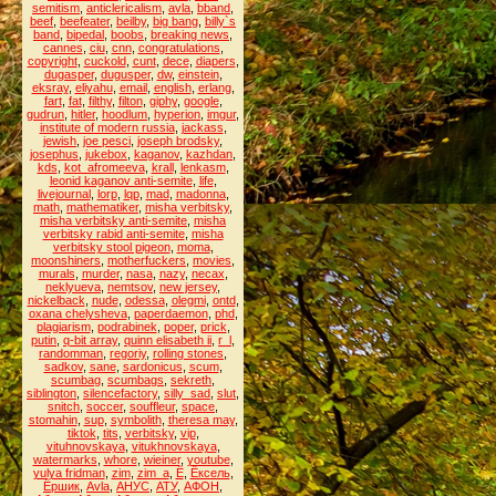
semitism
,
anticlericalism
,
avla
,
bband
,
beef
,
beefeater
,
beilby
,
big bang
,
billy`s
band
,
bipedal
,
boobs
,
breaking news
,
cannes
,
ciu
,
cnn
,
congratulations
,
copyright
,
cuckold
,
cunt
,
dece
,
diapers
,
dugasper
,
dugusper
,
dw
,
einstein
,
eksray
,
eliyahu
,
email
,
english
,
erlang
,
fart
,
fat
,
filthy
,
filton
,
giphy
,
google
,
gudrun
,
hitler
,
hoodlum
,
hyperion
,
imgur
,
institute of modern russia
,
jackass
,
jewish
,
joe pesci
,
joseph brodsky
,
josephus
,
jukebox
,
kaganov
,
kazhdan
,
kds
,
kot_afromeeva
,
krall
,
lenkasm
,
leonid kaganov anti-semite
,
life
,
livejournal
,
lorp
,
lqp
,
mad
,
madonna
,
math
,
mathematiker
,
misha verbitsky
,
misha verbitsky anti-semite
,
misha
verbitsky rabid anti-semite
,
misha
verbitsky stool pigeon
,
moma
,
moonshiners
,
motherfuckers
,
movies
,
murals
,
murder
,
nasa
,
nazy
,
necax
,
neklyueva
,
nemtsov
,
new jersey
,
nickelback
,
nude
,
odessa
,
olegmi
,
ontd
,
oxana chelysheva
,
paperdaemon
,
phd
,
plagiarism
,
podrabinek
,
poper
,
prick
,
putin
,
q-bit array
,
quinn elisabeth ii
,
r_l
,
randomman
,
regoriy
,
rolling stones
,
sadkov
,
sane
,
sardonicus
,
scum
,
scumbag
,
scumbags
,
sekreth
,
siblington
,
silencefactory
,
silly_sad
,
slut
,
snitch
,
soccer
,
souffleur
,
space
,
stomahin
,
sup
,
symbolith
,
theresa may
,
tiktok
,
tits
,
verbitsky
,
vip
,
vituhnovskaya
,
vitukhnovskaya
,
watermarks
,
whore
,
wieiner
,
youtube
,
yulya fridman
,
zim
,
zim_a
,
Ё
,
Ёксель
,
Ёршик
,
Аvla
,
АНУС
,
АТУ
,
АФОН
,