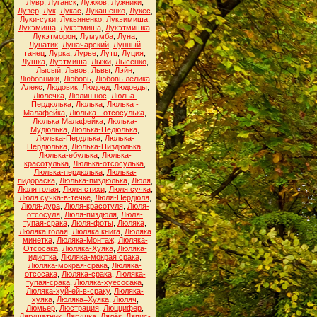
Лувр
,
Луганск
,
Лужков
,
Лужники
,
Лузер
,
Лук
,
Лукас
,
Лукашенко
,
Лукес
,
Луки-суки
,
Лукьяненко
,
Лукэимиша
,
Лукэмиша
,
Лукэтмиша
,
Лукэтмишка
,
Лукэтморон
,
Лумумба
,
Луна
,
Лунатик
,
Луначарский
,
Лунный
танец
,
Лурка
,
Лурье
,
Лутц
,
Луция
,
Лушка
,
Луэтмиша
,
Лыжи
,
Лысенко
,
Лысый
,
Львов
,
Львы
,
Лэйн
,
Любовники
,
Любовь
,
Любовь лёлика
Алекс
,
Людовик
,
Людоед
,
Людоеды
,
Люлечка
,
Люлин нос
,
Люльа-
Пердюлька
,
Люлька
,
Люлька -
Малафейка
,
Люлька - отсосулька
,
Люлька Малафейка
,
Люлька-
Мудюлька
,
Люлька-Педюлька
,
Люлька-Пердлька
,
Люлька-
Пердюлька
,
Люлька-Пиздюлька
,
Люлька-ебулька
,
Люлька-
красотулька
,
Люлька-отсосулька
,
Люлька-пердюлька
,
Люлька-
пидораска
,
Люлька-пиздюлька
,
Люля
,
Люля голая
,
Люля стихи
,
Люля сучка
,
Люля сучка-в-течке
,
Люля-Пердюля
,
Люля-дура
,
Люля-красотуля
,
Люля-
отсосуля
,
Люля-пиздюля
,
Люля-
тупая-срака
,
Люля-фоты
,
Люляка
,
Люляка голая
,
Люляка книга
,
Люляка
минетка
,
Люляка-Монтаж
,
Люляка-
Отсосака
,
Люляка-Хуяка
,
Люляка-
идиотка
,
Люляка-мокрая срака
,
Люляка-мокрая-срака
,
Люляка-
отсосака
,
Люляка-срака
,
Люляка-
тупая-срака
,
Люляка-хуесосака
,
Люляка-хуй-ей-в-сраку
,
Люляка-
хуяка
,
Люляка=Хуяка
,
Люляч
,
Люмьер
,
Люстрация
,
Люццифер
,
Лягушатник
,
Лягушка
,
Лялёк
,
Ляпис-