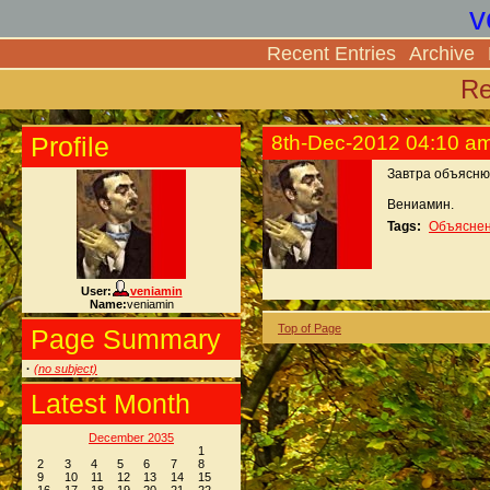
v
Recent Entries
Archive
Re
Profile
8th-Dec-2012 04:10 a
Завтра объясню.
Вениамин.
Tags:
Объясне
User:
veniamin
Name:
veniamin
Top of Page
Page Summary
·
(no subject)
Latest Month
December 2035
1
2
3
4
5
6
7
8
9
10
11
12
13
14
15