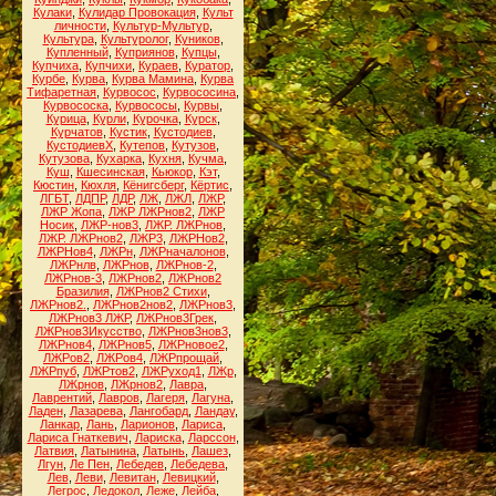
Кулаки
,
Кулидар Провокация
,
Культ
личности
,
Культур-Мультур
,
Культура
,
Культуролог
,
Куников
,
Купленный
,
Куприянов
,
Купцы
,
Купчиха
,
Купчихи
,
Кураев
,
Куратор
,
Курбе
,
Курва
,
Курва Мамина
,
Курва
Тифаретная
,
Курвосос
,
Курвососина
,
Курвососка
,
Курвососы
,
Курвы
,
Курица
,
Курли
,
Курочка
,
Курск
,
Курчатов
,
Кустик
,
Кустодиев
,
КустодиевХ
,
Кутепов
,
Кутузов
,
Кутузова
,
Кухарка
,
Кухня
,
Кучма
,
Куш
,
Кшесинская
,
Кьюкор
,
Кэт
,
Кюстин
,
Кюхля
,
Кёнигсберг
,
Кёртис
,
ЛГБТ
,
ЛДПР
,
ЛДР
,
ЛЖ
,
ЛЖЛ
,
ЛЖР
,
ЛЖР Жопа
,
ЛЖР ЛЖРнов2
,
ЛЖР
Носик
,
ЛЖР-нов3
,
ЛЖР. ЛЖРнов
,
ЛЖР. ЛЖРнов2
,
ЛЖР3
,
ЛЖРНов2
,
ЛЖРНов4
,
ЛЖРн
,
ЛЖРначалонов
,
ЛЖРнлв
,
ЛЖРнов
,
ЛЖРнов-2
,
ЛЖРнов-3
,
ЛЖРнов2
,
ЛЖРнов2
Бразилия
,
ЛЖРнов2 Стихи
,
ЛЖРнов2.
,
ЛЖРнов2нов2
,
ЛЖРнов3
,
ЛЖРнов3 ЛЖР
,
ЛЖРнов3Грек
,
ЛЖРнов3Икусство
,
ЛЖРнов3нов3
,
ЛЖРнов4
,
ЛЖРнов5
,
ЛЖРновое2
,
ЛЖРов2
,
ЛЖРов4
,
ЛЖРпрощай
,
ЛЖРпуб
,
ЛЖРтов2
,
ЛЖРуход1
,
ЛЖр
,
ЛЖрнов
,
ЛЖрнов2
,
Лавра
,
Лаврентий
,
Лавров
,
Лагеря
,
Лагуна
,
Ладен
,
Лазарева
,
Лангобард
,
Ландау
,
Ланкар
,
Лань
,
Ларионов
,
Лариса
,
Лариса Гнаткевич
,
Лариска
,
Ларссон
,
Латвия
,
Латынина
,
Латынь
,
Лашез
,
Лгун
,
Ле Пен
,
Лебедев
,
Лебедева
,
Лев
,
Леви
,
Левитан
,
Левицкий
,
Легрос
,
Ледокол
,
Леже
,
Лейба
,