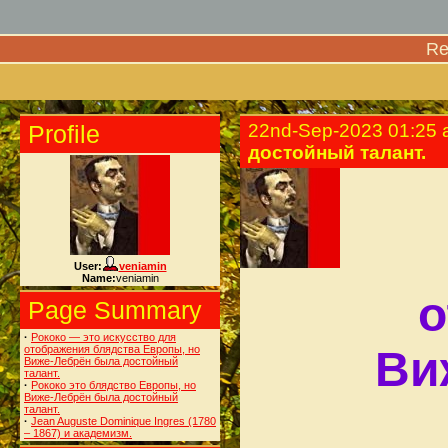
Re
Profile
22nd-Sep-2023 01:25
достойный талант.
User:
veniamin
Name:
veniamin
о
Page Summary
·
Рококо — это искусство для
отображения блядства Европы, но
Ви
Виже-Лебрён была достойный
талант.
·
Рококо это блядство Европы, но
Виже-Лебрён была достойный
талант.
·
Jean Auguste Dominique Ingres (1780
– 1867) и академизм.