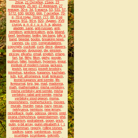
20см
,
21 Октября
,
21век
,
23
февраля
,
25 лет
,
27 февраля
,
27
января
,
30-е
,
3d
,
5 марта
,
53
,
531
,
57
,
5772
,
630
,
66300
,
666
,
7 октября
,
70-
е
,
70-е годы
,
70лет
,
777
,
88
,
9-ое
марта
,
9/11
,
90-е
,
920
,
:Адамс
,
XVII
съезд
,
a_n_d_r_u_s_h_a
,
abuse
,
aladdin_sane
,
anti-russian
,
anti-
semitism
,
anticlericalism
,
avla
,
bband
,
beef
,
beefeater
,
beilby
,
big bang
,
billy`s
band
,
bipedal
,
boobs
,
breaking news
,
cannes
,
ciu
,
cnn
,
congratulations
,
copyright
,
cuckold
,
cunt
,
dece
,
diapers
,
dugasper
,
dugusper
,
dw
,
einstein
,
eksray
,
eliyahu
,
email
,
english
,
erlang
,
fart
,
fat
,
filthy
,
filton
,
giphy
,
google
,
gudrun
,
hitler
,
hoodlum
,
hyperion
,
imgur
,
institute of modern russia
,
jackass
,
jewish
,
joe pesci
,
joseph brodsky
,
josephus
,
jukebox
,
kaganov
,
kazhdan
,
kds
,
kot_afromeeva
,
krall
,
lenkasm
,
leonid kaganov anti-semite
,
life
,
livejournal
,
lorp
,
lqp
,
mad
,
madonna
,
math
,
mathematiker
,
misha verbitsky
,
misha verbitsky anti-semite
,
misha
verbitsky rabid anti-semite
,
misha
verbitsky stool pigeon
,
moma
,
moonshiners
,
motherfuckers
,
movies
,
murals
,
murder
,
nasa
,
nazy
,
necax
,
neklyueva
,
nemtsov
,
new jersey
,
nickelback
,
nude
,
odessa
,
olegmi
,
ontd
,
oxana chelysheva
,
paperdaemon
,
phd
,
plagiarism
,
podrabinek
,
poper
,
prick
,
putin
,
q-bit array
,
quinn elisabeth ii
,
r_l
,
randomman
,
regoriy
,
rolling stones
,
sadkov
,
sane
,
sardonicus
,
scum
,
scumbag
,
scumbags
,
sekreth
,