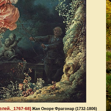
лей._1767-68)
Жан Оноре Фрагонар (1732-1806)