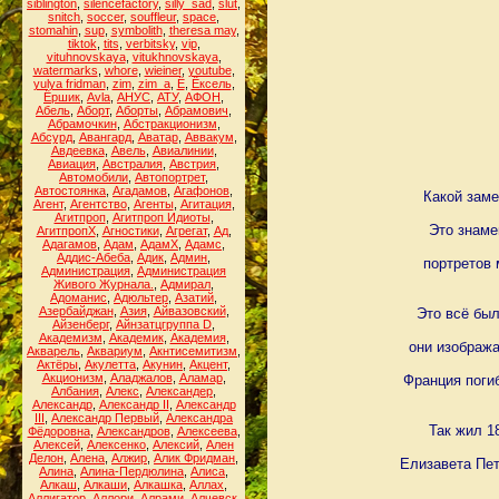
siblington
,
silencefactory
,
silly_sad
,
slut
,
snitch
,
soccer
,
souffleur
,
space
,
stomahin
,
sup
,
symbolith
,
theresa may
,
tiktok
,
tits
,
verbitsky
,
vip
,
vituhnovskaya
,
vitukhnovskaya
,
watermarks
,
whore
,
wieiner
,
youtube
,
yulya fridman
,
zim
,
zim_a
,
Ё
,
Ёксель
,
Ёршик
,
Аvla
,
АНУС
,
АТУ
,
АФОН
,
Абель
,
Аборт
,
Аборты
,
Абрамович
,
Абрамочкин
,
Абстракционизм
,
Абсурд
,
Авангард
,
Аватар
,
Аввакум
,
Авдеевка
,
Авель
,
Авиалинии
,
Авиация
,
Австралия
,
Австрия
,
Автомобили
,
Автопортрет
,
Автостоянка
,
Агадамов
,
Агафонов
,
Какой заме
Агент
,
Агентство
,
Агенты
,
Агитация
,
Агитпроп
,
Агитпроп Идиоты
,
Это знаме
АгитпропХ
,
Агностики
,
Агрегат
,
Ад
,
Адагамов
,
Адам
,
АдамХ
,
Адамс
,
Аддис-Абеба
,
Адик
,
Админ
,
портретов 
Администрация
,
Администрация
Живого Журнала.
,
Адмирал
,
Адоманис
,
Адюльтер
,
Азатий
,
Азербайджан
,
Азия
,
Айвазовский
,
Это всё был
Айзенберг
,
Айнзатцгруппа D
,
Академизм
,
Академик
,
Академия
,
они изобража
Акварель
,
Аквариум
,
Акнтисемитизм
,
Актёры
,
Акулетта
,
Акунин
,
Акцент
,
Акционизм
,
Аладжалов
,
Аламар
,
Франция погиб
Албания
,
Алекс
,
Александер
,
Александр
,
Александр II
,
Александр
III
,
Александр Первый
,
Александра
Так жил 1
Фёдоровна
,
Александров
,
Алексеева
,
Алексей
,
Алексенко
,
Алексий
,
Ален
Делон
,
Алена
,
Алжир
,
Алик Фридман
,
Елизавета Пет
Алина
,
Алина-Пердюлина
,
Алиса
,
Алкаш
,
Алкаши
,
Алкашка
,
Аллах
,
Аллигатор
,
Аллори
,
Алрами
,
Алчевск
,