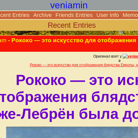
veniamin
cent Entries
Archive
Friends Entries
User Info
Memor
Recent Entries
 am
- Рококо — это искусство для отображения
Оригинал взят у
venia
в
Рококо — это искусство для отображения блядства Европы, 
Рококо — это ис
тображения блядс
же-Лебрён была до