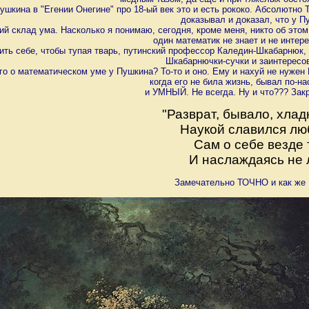
шкина в "Егении Онегине" про 18-ый век это и есть рококо. Абсолютно
доказывал и доказал, что у П
й склад ума. Насколько я понимаю, сегодня, кроме меня, никто об этом
один математик не знает и не интер
ить себе, чтобы тупая тварь, путинский профессор Каледин-Шкабарнюк, 
Шкабарнючки-сучки и заинтересо
го о математическом уме у Пушкина? То-то и оно. Ему и нахуй не нужен
когда его не била жизнь, бывал по-н
и УМНЫЙ. Не всегда. Ну и что??? Закр
"Разврат, бывало, хла
Наукой славился лю
Сам о себе везде 
И наслаждаясь не 
Замечательно ТОЧНО и как ж