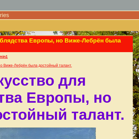
ies
 блядства Европы, но Виже-Лебрён была
min1
но Виже-Лебрён была достойный талант.
кусство для
тва Европы, но
стойный талант.