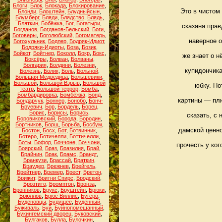
Блоги
,
Блок
,
Блокада
,
Блокирование
,
Это в чистом
Блонди
,
Блоштейн
,
Блудныйсын
,
Блумберг
,
Бляди
,
Блядство
,
Блядь
,
Бляткин
,
Бобёжка
,
Бог
,
Богатыри
,
сказана прав
Богданов
,
Богданов-Бельский
,
Боги
,
Боговеры
,
Боголюбский
,
Богоматерь
,
наверное о
Богохульник
,
Бодлер
,
Бодряк-Идиот
,
Бодряки-Идиоты
,
Боза
,
Бозик
,
Бойкот
,
Бойтнер
,
Боколл
,
Бокр
,
Бокс
,
же знает о н
Боксёры
,
Болван
,
Болваны
,
Болгария
,
Болдини
,
Болезни
,
купидончика
Болезнь
,
Болик
,
Боль
,
Больной
,
Большая Медведица
,
Большевики
,
Большой
,
Большой Взрыв
,
Большой
юбку. По
театр
,
Большой террор
,
Бомба
,
Бомбардировка
,
Бомбёжка
,
Бонд
,
картины — плю
Бондарчук
,
Боннер
,
Бонобо
,
Бонч-
Бруевич
,
Бор
,
Бордель
,
Борец
,
Борис
,
Борисы
,
Борись
,
сказать, с 
Боровиковский
,
Борода
,
Бородин
,
Бортников
,
Борщ
,
Борьба
,
Босбум
,
дамской ценно
Бостон
,
Босх
,
Бот
,
Ботвинник
,
Ботеро
,
Ботичелли
,
Боттичелли
,
Боты
,
Бофор
,
Боччоне
,
Боччони
,
прочесть у ко
Боярский
,
Браз
,
Бразилия
,
Брай
,
Брайнин
,
Брак
,
Брамс
,
Брандт
,
Бранкузи
,
Брассай
,
Браткин
,
Браудер
,
Брежнев
,
Брейгель
,
Брейтнер
,
Бремер
,
Брест
,
Бретон
,
Брижит
,
Бритни Спирс
,
Бродский
,
Брозтито
,
Бромптон
,
Бронза
,
Бронников
,
Брукс
,
Бруштейн
,
Брюки
,
Брюллов
,
Брюс Виллис
,
Бугеро
,
Буденовцы
,
Будущее
,
Будённый
,
Буживаль
,
Буй
,
Буйнопомешанный
,
Букингемский дворец
,
Буковский
,
Булгаков
,
Булла
,
Булочкин
,