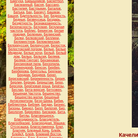
Барсука
,
Барышников
,
Баскетбол
,
Басманный
,
Басня
,
Бассано
,
Бастилия
,
Бастрыкин
,
Баталов
,
Батька
,
Бах
,
Бахмут
,
Башмак
,
Башня
,
Бдительность
,
Бег
,
Бедность
,
Бедные
,
Безвкусица
,
Бездарь
,
Бездетность
,
Безнаказанность
,
Безопасность
,
Безумие
,
Безумная
частота
,
Бейлис
,
Бекингэм
,
Белая
гвардия
,
Беленкин
,
Белинский
,
Белки
,
Белковский
,
Беллини
,
Беломестнов
,
Беломлинская
,
Белорруссия
,
Белоруссия
,
Белосток
,
Белостокский погром
,
Белые
,
Белые
Медведи
,
Белые ночи
,
Белый
,
Белый
дом
,
Белых
,
Бельгия
,
Беляев
,
Беляев-Гинтовт
,
Бензиновая
,
Бензиновая пила
,
Бензопила
,
Бенкендорф
,
Бенсон
,
Бербер
,
Берберова
,
Берггольц
,
Бергман
,
Бердник
,
Бердяев
,
Берег
,
Березовский
,
Беременность
,
Берия
,
Берлин
,
Бернар
,
Бернштам
,
Беро
,
Берсерк
,
Берёзовая роща
,
Берёзы
,
Беслан
,
Бета-версия
,
Бетховен
,
Бешеная Частота
,
Бешенство
,
Бешенство матки
,
Бешеный
Антисемитизм
,
Беэр-Шева
,
Бибик
,
Библиотека
,
Библия
,
Бигдан
,
Бизнес
,
Бизоны
,
Бикнел
,
Билл
,
Билогия
,
Био
,
Биология
,
Бирюлёво
,
Бисмарк
,
Бита
,
Битлы
,
Благовещенск
,
Благодарность
,
Благодетель
,
Благообразие
,
Благородная. Машка-
Отсосашка
,
Благославенна
,
Блат
,
Блатняк
,
Бледный Конь
,
Блейк
,
Качели
БлейкХ
,
Блеф
,
Ближний Восток
,
Близнецы
,
Блог
,
Блогер
,
Блогеры
,