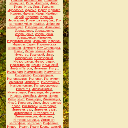
Иванушка
,
Игла
,
Игнатьев
,
Игнор
,
Игорь
,
Игра
,
Игры
,
Идеолог
,
Идеология
,
Идиома
,
Идиот
,
Идиотка
,
Идиото
,
Идиоты
,
Идиш
,
Идиётки
,
Иерей
,
Иеремия
,
Иероним
,
Иерусалим
,
Из-за-тра вки-убью
,
Из-
за-травки-убью
,
Изабел
,
Избиение
младенцев
,
Извержение
,
Извинение
,
Извращенец
,
Извращение
,
Извращения
,
Извращенка
,
Извращенцы
,
Изгнание
,
Издевательство
,
Изобилие
,
Израиль
,
Израиль. Евреи
,
Израильская
агрессия
,
Изумруд
,
Ииу Сусираджа
,
Икинс
,
Икона
,
Иконы
,
Икра
,
Икусство
,
Иланский
,
Илия
,
Илларионов
,
Иллюзорный
,
Иллюстратор
,
Иллюстрации
,
Иллюстрация
,
Ильин
,
Ильинский
,
Ильф и Петров
,
Имажизм
,
Имгур
,
Иммануил
,
Иммиграция
,
Иммунитет
,
Император
,
Императрица
,
Империализм
,
Империя
,
Импичмент
,
Импотент
,
Импотент.
,
Импотенция
,
Импресионизм
,
Импрессионизм
,
Инагенты
,
Инакомыслие
,
Инаугурация
,
Инвалиды
,
Ингушетия
,
Индеец
,
Индейцы
,
Индия
,
Индия.
Фоты
,
Инет
,
Инженеры
,
Инквизиция
,
Инкуб
,
Иноагент
,
Инок
,
Иностранные
слова
,
Инстаграм
,
Интеграция
,
Интеллектуал
,
Интеллектуалы
,
Интеллигент
,
Интеллигенты
,
Интеллигенция
,
Интервью
,
Интересные лица
,
Интернет
,
Интерфакс
,
Интерьер
,
Инфляция
,
Инцест
,
Иоанн
,
Иоанн Кронштадский
,