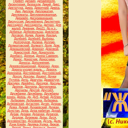
Привет
,
Дизайн
,
Дизайнюхер
,
Дизентерия
,
Дизраэли
,
Дикий
,
Дикс
,
Диктатура
,
Дима
,
Димитрий
,
Димка
,
Дин
,
Диплом
,
Дипломатия
,
Дипломаты
,
Дипломированная
,
Дирижёр
,
Дискриминация
,
Дискуссия
,
Диснейленд
,
Диспетчер
,
Диссидент
,
Диссиденты
,
Дитрих
,
Для
жалоб
,
Дневник
,
Дно21
,
До н.э.
,
Добиньи
,
Добровольцы
,
Довлатов
,
Договор
,
Додик
,
Дожди
,
Доклад
,
Долбоёб
,
Долбоёб. Выборы
,
Долгоруков
,
Долина
,
Доллар
,
Долматовский
,
Долматт
,
Доля
,
Дом
,
Домашевский
,
Домкрат
,
Домовой
,
Домострой
,
Дон
,
Донателло
,
Донбасс
,
Донецк
,
Донна Саммер
,
Донос
,
Доносчик
,
Доносчики
,
Доносы
,
Дополнение
,
Дореволюционная
,
Доренко
,
Дорн
,
Дорога уходит вдаль...
,
Дороги
,
Доронина
,
Достижение
,
Достоевский
,
Доход
,
Доходы
,
Доцент
,
Дочки
Путина
,
Дочь
,
Драгуны
,
Драматург
,
Дрезден
,
Дрейфус
,
Дроздов
,
Дрозды
,
Дронов
,
Дрочила
,
Дрочиловка
,
Дрочилы
,
Другой
,
ДругойХ
,
Дружбанки
,
Дружбаны
,
Дружбаны
конец
,
Дрянь
,
Ду
,
Дуб
,
Дубай
,
Дублин
,
Дубровин
,
Дубровина
,
Дубровка
,
Дубровская
,
Дугаспер
,
Дугин
,
Дукрак
,
Дума
,
Думай
,
Дунаевский
,
Дункан
,
Дунстан
,
Дура
,
Дура набитая
,
Дурай
,
Дурак
,
Дураки
,
Дурачки
,
Дурачок
,
Дурдом
,
Дуремар
,
Дуры
,
Дуся
,
Духовенство
,
Духовник
,
Дуэль
,
Дьяк
,
Дэни Клейн
,
Дюдяка-Хуяка
,
Дюков
,
Дюкрё
,
Дюма
,
Дюпакье
,
Дюрер
,