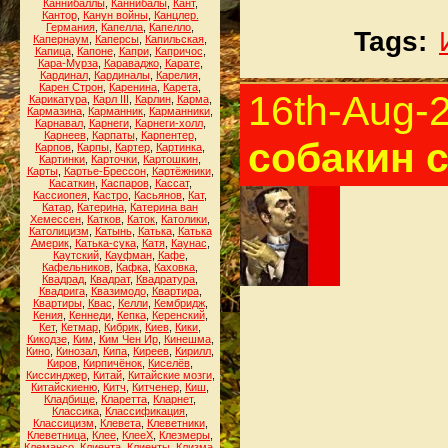
Каннибаллы
,
Каннибалы
,
Кант
,
Кантор
,
Канун войны
,
Канцлер.
Германия
,
Капелла
,
Капелло
,
Tags:
Капернаум
,
Каперсы
,
Капильская
,
Капица
,
Капоне
,
Капри
,
Капричос
,
Кара-Мурза
,
Караваджо
,
Карате
,
Кардинал
,
Кардиналы
,
Карелия
,
Карен Строн
,
Каренина
,
Карета
,
16th-Aug-
Карикатура
,
Карл III
,
Карлин
,
Карма
,
Кармазина
,
Карманник
,
Карманники
,
Карнавал
,
Карнеги
,
Карнеги-холл
,
Карнеев
,
Карпаты
,
Карпентер
,
собакин 
Карпов
,
Карпы
,
Картер
,
Картинка
,
Картинки
,
Карточки
,
Картошкин
,
Карты
,
Картье-Брессон
,
Картёжники
,
Касаткин
,
Каспаров
,
Кассат
,
Кассиопея
,
Кастро
,
Касьянов
,
Кат
,
Катар
,
Катерина
,
Катерина ван
Хемессен
,
Катков
,
Каток
,
Католики
,
Католицизм
,
Катынь
,
Катька
,
Катька
Америк
,
Катька-сука
,
Катя
,
Каунас
,
Каутский
,
Кауфман
,
Кафе
,
Кафельников
,
Кафка
,
Каховка
,
Квадрад
,
Квадрат
,
Квадратура
,
Квадрига
,
Квазимодо
,
Квартира
,
Квартиры
,
Квас
,
Келли
,
Кембридж
,
Кения
,
Кеннеди
,
Кепка
,
Керенский
,
Кет
,
Кетмар
,
Кибрик
,
Киев
,
Кики
,
Кикодзе
,
Ким
,
Ким Чен Ир
,
Кинешма
,
Кино
,
Кинозал
,
Кипа
,
Киреев
,
Кирилл
,
Киров
,
Кирпичёнок
,
Киселёв
,
Киссинджер
,
Китай
,
Китайские мозги
,
Китайскиеню
,
Китч
,
Китченер
,
Киш
,
Кладбище
,
Кларетта
,
Кларнет
,
Классика
,
Классификация
,
Классицизм
,
Клевета
,
Клеветники
,
Клеветница
,
Клее
,
КлееХ
,
Клезмеры
,
Клемансо
,
Клиента
,
Клиенты
,
Клизма
,