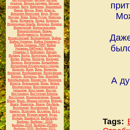
прит
дурачок
,
Витька-пиздяка
,
Витька-
тупарик
,
Витя
,
Вифлеем
,
Вишневый
,
Виька
,
Вкусы
,
Влад
,
Власть
,
Мож
Внешняя Монголия
,
Внук
,
Внуки
,
Внучки
,
Вова
,
Вова Путин
,
Вовочка
,
Вода
,
Водевиль
,
Водка
,
Водород
,
Водородная бомба
,
Водочка
,
Водяра
,
Воеводский
,
Военачальники
,
Военнопленные
,
Вождь
,
Даже
Возбудимость
,
Возврат
,
Вознесенский
,
Возрождение
,
Война
,
Война Украины
,
Война Украины-2
,
было
Война Украины. ЛЖР
,
Война
Украины.ЛЖРнов3
,
Война-
Украины-3
,
Войнович
,
Вокзал
,
Воланд
,
Волга
,
Волгоград
,
Волдерс
,
Волки
,
Волны
,
Вологда
,
Володин
,
Волосы
,
Волочкова
,
Волшебник
,
Волшебник Изумрудного города
,
Вольтер
,
Воля
,
Вонь
,
Вонючка
,
Вонючки
,
Воображение
,
Вооружение
,
Вопрос
,
Вопросы
,
Вор
,
Воробей
,
А ду
Воробьянинов
,
Воровство
,
Воронеж
,
Ворота
,
Ворошилов
,
Воры
,
Ворьё
,
Воскресенье
,
Воспоминания о
прошлом
,
Восстание
,
Восток
,
Востоковед
,
Восточная Европа
,
Восточное
,
Воцерковление
,
Вошак
,
Воши
,
Вошь. Мишка скотина
,
Вперде
,
Враги
,
Врангель
,
Врачи
,
Врубель
,
Вселенная
,
Вселеннная
,
Всех
банить
,
Всортире
,
Всхлипы
,
Всё с
заглотом
,
Вторая армия
,
Вузы
,
Вулкан
,
Вшивости
,
Выбегалло
,
Tags:
Выборы
,
Выборы - 2018
,
Выборы-2018
,
Выборы-2018Ю
,
Выборы-2020
,
Выборы-2021
,