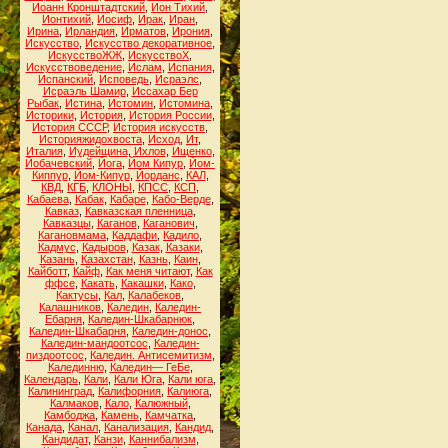
Иоанн Кронштадтский
,
Ион Тихий
,
Ионтихий
,
Иосиф
,
Ирак
,
Иран
,
Ирина
,
Ирландия
,
Ирматов
,
Ирония
,
Искусство
,
Искусство декоративное
,
ИскусствоЖЖ
,
ИскусствоХ
,
Искусствоведение
,
Ислам
,
Испания
,
Испанский
,
Исповедь
,
Исраэлс
,
Исраэль Шамир
,
Иссахар Бер
Рыбак
,
Истина
,
Истомин
,
Истомина
,
Историки
,
История
,
История России
,
История СССР
,
История искусств
,
Историяжидохвоста
,
Исход
,
Ит
,
Италия
,
Иудейщина
,
Ихлов
,
Ищенко
,
Йобачевский
,
Йога
,
Йом Кипур
,
Йом-
Киппур
,
Йом-Кипур
,
Йорданс
,
КАЛ
,
КВД
,
КГБ
,
КЛОНЫ
,
КПСС
,
КСП
,
Кабаева
,
Кабак
,
Кабаре
,
Кабо-Верде
,
Кавказ
,
Кавказская пленница
,
Кавказцы
,
Каганов
,
Каганович
,
Кагановмама
,
Каддафи
,
Кадило
,
Кадмус
,
Кадыров
,
Казак
,
Казаки
,
Казань
,
Казахстан
,
Казнь
,
Каин
,
Кайботт
,
Кайф
,
Как меня читают
,
Как
ффсе
,
Какать
,
Какашки
,
Како
,
Кактусы
,
Кал
,
Калабеков
,
Калашников
,
Каледин
,
Каледин-
Ебарня
,
Каледин-Шкабарнюк
,
Каледин-Шкабарня
,
Каледин-донос
,
Каледин-мандоотсос
,
Каледин-
пиздоотсос
,
Каледин. Антисемитизм
,
Калединню
,
Каледин— ГеБе
,
Календарь
,
Кали
,
Кали Юга
,
Кали юга
,
Калининград
,
Калифорния
,
Калиюга
,
Калмаков
,
Кало
,
Калюжный
,
Камбоджа
,
Камень
,
Камчатка
,
Канада
,
Канал
,
Канализация
,
Кандид
,
Кандидат
,
Канзи
,
Каннибализм
,