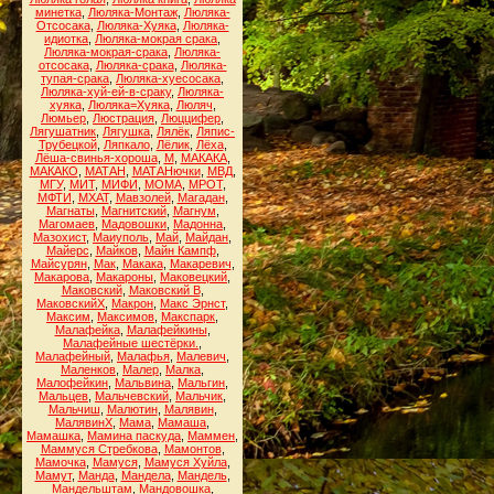
минетка
,
Люляка-Монтаж
,
Люляка-
Отсосака
,
Люляка-Хуяка
,
Люляка-
идиотка
,
Люляка-мокрая срака
,
Люляка-мокрая-срака
,
Люляка-
отсосака
,
Люляка-срака
,
Люляка-
тупая-срака
,
Люляка-хуесосака
,
Люляка-хуй-ей-в-сраку
,
Люляка-
хуяка
,
Люляка=Хуяка
,
Люляч
,
Люмьер
,
Люстрация
,
Люццифер
,
Лягушатник
,
Лягушка
,
Лялёк
,
Ляпис-
Трубецкой
,
Ляпкало
,
Лёлик
,
Лёха
,
Лёша-свинья-хороша
,
М
,
МАКАКА
,
МАКАКО
,
МАТАН
,
МАТАНючки
,
МВД
,
МГУ
,
МИТ
,
МИФИ
,
МОМА
,
МРОТ
,
МФТИ
,
МХАТ
,
Мавзолей
,
Магадан
,
Магнаты
,
Магнитский
,
Магнум
,
Магомаев
,
Мадовошки
,
Мадонна
,
Мазохист
,
Маиуполь
,
Май
,
Майдан
,
Майерс
,
Майков
,
Майн Кампф
,
Майсурян
,
Мак
,
Макака
,
Макаревич
,
Макарова
,
Макароны
,
Маковецкий
,
Маковский
,
Маковский В
,
МаковскийХ
,
Макрон
,
Макс Эрнст
,
Максим
,
Максимов
,
Макспарк
,
Малафейка
,
Малафейкины
,
Малафейные шестёрки.
,
Малафейный
,
Малафья
,
Малевич
,
Маленков
,
Малер
,
Малка
,
Малофейкин
,
Мальвина
,
Мальгин
,
Мальцев
,
Мальчевский
,
Мальчик
,
Мальчиш
,
Малютин
,
Малявин
,
МалявинХ
,
Мама
,
Мамаша
,
Мамашка
,
Мамина паскуда
,
Маммен
,
Маммуся Стребкова
,
Мамонтов
,
Мамочка
,
Мамуся
,
Мамуся Хуйла
,
Мамут
,
Манда
,
Мандела
,
Мандель
,
Мандельштам
,
Мандовошка
,