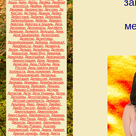
за
Даша
,
Даян
,
Дверь
,
Двойка
,
Двойная
агентесса
,
Двойра
,
Дворецкий
,
Дворжак
,
Дворянство
,
Двучлен
,
Де
Кюстин
,
Де Ниро
,
Деанон
,
Дебил
,
Дебил-панк
,
Дебилки
,
Дебилный
,
Дебилообразы
,
Дебилы
,
Девиант
,
ме
Девочка
,
Девочка и лошадь
,
Дега
,
Дегенерат
,
Дегенераты
,
Дед Митя
,
Дедищев
,
Дедмитя
,
Дедушка
,
Деев
,
Деев Шкабарнюк
,
Дезентерия
,
Дезертир
,
Дезертиры
,
Дезинформация
,
Дейнека
,
ДейнекаХ
,
Декабристы
,
Декарт
,
Делакруа
,
Делон
,
Дельво
,
Дельфины
,
Делягин
,
Демагогия
,
Деми Мур
,
Демидов
,
Демидова
,
Демография
,
Демократия
,
Демонстрация
,
Дени
,
Деникин
,
Денисова
,
День Победы
,
День
России
,
День памяти жертв
Холокоста
,
День рождения
,
Деньги
,
Деньрождения
,
Депардье
,
Депортация
,
Депрессия
,
Деревня
,
Держава
,
Державы
,
Дерибасовская
,
Дерипаска
,
Деркович
,
Дерьмо
,
Дерьмо-Стейнкрауз
,
Детдом
,
Детектив
,
Дети
,
Дети Украины
,
Детки
,
Деткоёбы
,
Детоторговец
,
Детсад
,
Детская смертность
,
Дефицит
,
Дешёвка
,
Джаз
,
Джанго
,
Джеймс
,
Джейн Пауэлл
,
Джейн Сеймур
,
Джентельмен
,
Джентилески
,
Джентльмен
,
Джефферсон
,
Джимми
,
Джина
,
Джо Пеши
,
Джобс
,
Джоконда
,
Джонсон
,
Джоплинг
,
Джорджоне
,
Джулио Романо
,
Дзагоев
,
Дзержинский
,
Дзюдо
,
Диана
,
Диарея
,
Дивная церковь
,
Дивов
,
Диета