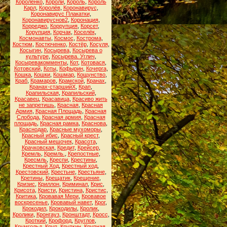
Короленко
,
Короли
,
Король
,
Король
Карл
,
Королёв
,
Коронавирус
,
Коронавирус Плакатки
,
Коронавируснов2
,
Коронация
,
Корреджо
,
Коррупция
,
Корсет
,
Корупция
,
Корчак
,
Коселёк
,
Космонавты
,
Космос
,
Кострома
,
Костюм
,
Костюченко
,
Костёр
,
Косуля
,
Косыгин
,
Косырева
,
Косырева о
культуре
,
Косырева. Углич
,
Косыревакомменты
,
Кот
,
Котовася
,
Котовский
,
Коты
,
Кофырин
,
Кочерга
,
Кошка
,
Кошки
,
Кошмар
,
Кощунство
,
Краб
,
Крамаров
,
Крамской
,
Кранах
,
Кранах-старшийХ
,
Крап
,
Крапильская
,
Крапильский
,
Красавец
,
Красавица
,
Красиво жить
не запретишь
,
Красная
,
Красная
Армия
,
Красная Площадь
,
Красная
Слобода
,
Красная армия
,
Красная
площадь
,
Красная рамка
,
Краснова
,
Краснодар
,
Красные мухоморы
,
Красный ибис
,
Красный крест
,
Красный мешочек
,
Красота
,
Крачковская
,
Кредит
,
Крейсер
,
Кремль
,
Кремль.
,
Крепостные
,
Кресмль
,
Креспи
,
Крестины
,
Крестный Ход
,
Крестный ход
,
Крестовский
,
Крестьне
,
Крестьяне
,
Кретины
,
Крещатик
,
Крещение
,
Кризис
,
Криллон
,
Криминал
,
Крис
,
Крисота
,
Кристи
,
Кристина
,
Кристис
,
Критика
,
Кровавая Мери
,
Кровавое
воскресенье
,
Кровавый навет
,
Крог
,
Крокодил
,
Крокодилы
,
Кролик
,
Кролики
,
Кронгауз
,
Кронштадт
,
Кросс
,
Кроткий
,
Крофорд
,
Круглов
,
Крумгольд
,
Круп
,
Крупкин
,
Крупная
,