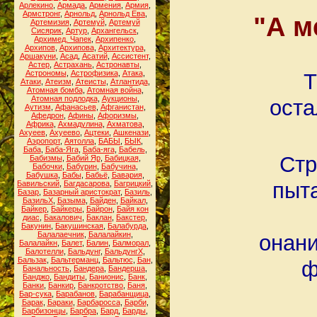
Арлекино
,
Армада
,
Армения
,
Армия
,
Армстронг
,
Арнольд
,
Арнольд Ева
,
"А м
Артемизия
,
Артемуй
,
Артемуй
Сисярик
,
Артур
,
Архангельск
,
Архимед. Чапек
,
Архипенко
,
Архипов
,
Архипова
,
Архитектура
,
Аршакуни
,
Асад
,
Асатий
,
Ассистент
,
Астер
,
Астрахань
,
Астронавты
,
Астрономы
,
Астрофизика
,
Атака
,
Т
Атаки
,
Атеизм
,
Атеисты
,
Атлантида
,
Атомная бомба
,
Атомная война
,
Атомная подлодка
,
Аукционы
,
оста
Аутизм
,
Афанасьев
,
Афганистан
,
Афедрон
,
Афины
,
Афоризмы
,
Африка
,
Ахмадулина
,
Ахматова
,
Ахуеев
,
Ахуеево
,
Ацтеки
,
Ашкенази
,
Аэропорт
,
Аятолла
,
БАБЫ
,
БЫК
,
Баба
,
Баба-Яга
,
Баба-яга
,
Бабель
,
Стр
Бабизмы
,
Бабий Яр
,
Бабицкая
,
Бабочки
,
Бабурин
,
Бабучина
,
Бабушка
,
Бабы
,
Бабьё
,
Бавария
,
пыт
Бавильский
,
Багдасарова
,
Багрицкий
,
Базар
,
Базарный аристократ
,
Базиль
,
БазильХ
,
Базыма
,
Байден
,
Байкал
,
Байкер
,
Байкеры
,
Байрон
,
Байя кон
диас
,
Бакалович
,
Баклан
,
Бакстер
,
Бакунин
,
Бакушинская
,
Балабурда
,
Балалаечник
,
Балалайкин
,
онани
Балалайкн
,
Балет
,
Балин
,
Балморал
,
Балотелли
,
Бальдунг
,
БальдунгХ
,
Бальзак
,
Бальтерманц
,
Бальтюс
,
Бан
,
ф
Банальность
,
Бандера
,
Бандерша
,
Банджо
,
Бандиты
,
Банионис
,
Банк
,
Банки
,
Банкир
,
Банкротство
,
Баня
,
Бар-сука
,
Барабанов
,
Барабанщица
,
Барак
,
Бараки
,
Барбаросса
,
Барби
,
Барбизонцы
,
Барбра
,
Бард
,
Барды
,