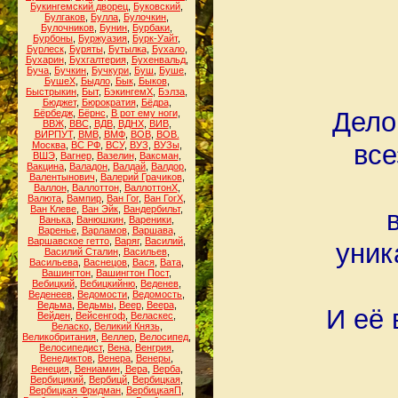
Букингемский дворец
,
Буковский
,
Булгаков
,
Булла
,
Булочкин
,
Булочников
,
Бунин
,
Бурбаки
,
Бурбоны
,
Буржуазия
,
Бурк-Уайт
,
Бурлеск
,
Буряты
,
Бутылка
,
Бухало
,
Бухарин
,
Бухгалтерия
,
Бухенвальд
,
Буча
,
Бучкин
,
Бучкури
,
Буш
,
Буше
,
БушеХ
,
Быдло
,
Бык
,
Быков
,
Быстрыкин
,
Быт
,
БэкингемХ
,
Бэлза
,
Бюджет
,
Бюрократия
,
Бёдра
,
Дело
Бёрбедж
,
Бёрнс
,
В рот ему ноги
,
ВВЖ
,
ВВС
,
ВДВ
,
ВДНХ
,
ВИВ
,
ВИРПУТ
,
ВМВ
,
ВМФ
,
ВОВ
,
ВОВ.
все
Москва
,
ВС РФ
,
ВСУ
,
ВУЗ
,
ВУЗы
,
ВШЭ
,
Вагнер
,
Вазелин
,
Ваксман
,
Вакцина
,
Валадон
,
Валдай
,
Валдор
,
Валентынович
,
Валерий Грачиков
,
Валлон
,
Валлоттон
,
ВаллоттонХ
,
Валюта
,
Вампир
,
Ван Гог
,
Ван ГогХ
,
Ван Клеве
,
Ван Эйк
,
Вандербильт
,
Ванька
,
Ванюшкин
,
Вареники
,
Варенье
,
Варламов
,
Варшава
,
Варшавское гетто
,
Варяг
,
Василий
,
уник
Василий Сталин
,
Васильев
,
Васильева
,
Васнецов
,
Вася
,
Вата
,
Вашингтон
,
Вашингтон Пост
,
Вебицкий
,
Вебицкийню
,
Веденев
,
Веденеев
,
Ведомости
,
Ведомость
,
Ведьма
,
Ведьмы
,
Веер
,
Веера
,
И её 
Вейден
,
Вейсенгоф
,
Веласкес
,
Веласко
,
Великий Князь
,
Великобритания
,
Веллер
,
Велосипед
,
Велосипедист
,
Вена
,
Венгрия
,
Венедиктов
,
Венера
,
Венеры
,
Венеция
,
Вениамин
,
Вера
,
Верба
,
Вербицикий
,
Вербицй
,
Вербицкая
,
Вербицкая Фридман
,
ВербицкаяП
,