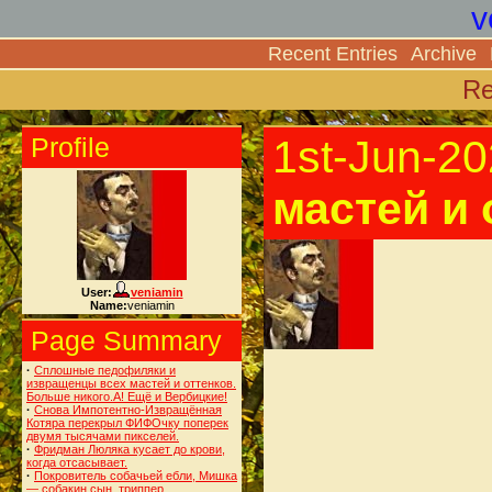
v
Recent Entries
Archive
Re
Profile
1st-Jun-2
мастей и 
User:
veniamin
Name:
veniamin
Page Summary
·
Сплошные педофиляки и
извращенцы всех мастей и оттенков.
Больше никого.А! Ещё и Вербицкие!
·
Снова Импотентно-Извращённая
Котяра перекрыл ФИФОчку поперек
двумя тысячами пикселей.
·
Фридман Люляка кусает до крови,
когда отсасывает.
·
Покровитель собачьей ебли, Мишка
— собакин сын, триппер