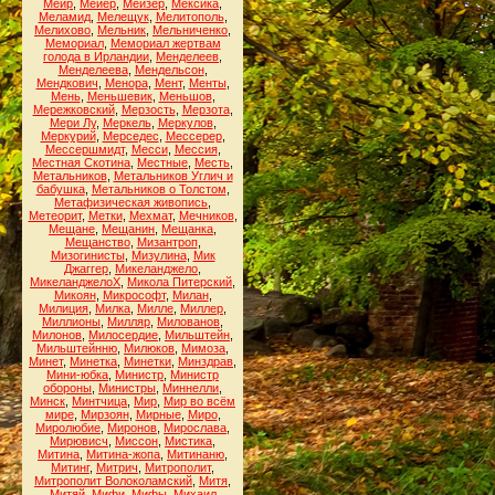
Меир
,
Мейер
,
Мейзер
,
Мексика
,
Меламид
,
Мелещук
,
Мелитополь
,
Мелихово
,
Мельник
,
Мельниченко
,
Мемориал
,
Мемориал жертвам
голода в Ирландии
,
Менделеев
,
Менделеева
,
Мендельсон
,
Мендкович
,
Менора
,
Мент
,
Менты
,
Мень
,
Меньшевик
,
Меньшов
,
Мережковский
,
Мерзость
,
Мерзота
,
Мери Лу
,
Меркель
,
Меркулов
,
Меркурий
,
Мерседес
,
Мессерер
,
Мессершмидт
,
Месси
,
Мессия
,
Местная Скотина
,
Местные
,
Месть
,
Метальников
,
Метальников Углич и
бабушка
,
Метальников о Толстом
,
Метафизическая живопись
,
Метеорит
,
Метки
,
Мехмат
,
Мечников
,
Мещане
,
Мещанин
,
Мещанка
,
Мещанство
,
Мизантроп
,
Мизогинисты
,
Мизулина
,
Мик
Джаггер
,
Микеланджело
,
МикеланджелоХ
,
Микола Питерский
,
Микоян
,
Микрософт
,
Милан
,
Милиция
,
Милка
,
Милле
,
Миллер
,
Миллионы
,
Милляр
,
Милованов
,
Милонов
,
Милосердие
,
Мильштейн
,
Мильштейнню
,
Милюков
,
Мимоза
,
Минет
,
Минетка
,
Минетки
,
Минздрав
,
Мини-юбка
,
Министр
,
Министр
обороны
,
Министры
,
Миннелли
,
Минск
,
Минтчица
,
Мир
,
Мир во всём
мире
,
Мирзоян
,
Мирные
,
Миро
,
Миролюбие
,
Миронов
,
Мирослава
,
Мирювисч
,
Миссон
,
Мистика
,
Митина
,
Митина-жопа
,
Митинаню
,
Митинг
,
Митрич
,
Митрополит
,
Митрополит Волоколамский
,
Митя
,
Митяй
,
Мифи
,
Мифы
,
Михаил