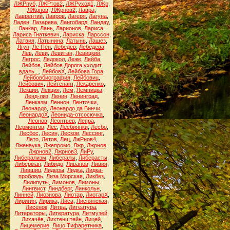
ЛЖРпуб
,
ЛЖРтов2
,
ЛЖРуход1
,
ЛЖр
,
ЛЖрнов
,
ЛЖрнов2
,
Лавра
,
Лаврентий
,
Лавров
,
Лагеря
,
Лагуна
,
Ладен
,
Лазарева
,
Лангобард
,
Ландау
,
Ланкар
,
Лань
,
Ларионов
,
Лариса
,
Лариса Гнаткевич
,
Лариска
,
Ларссон
,
Латвия
,
Латынина
,
Латынь
,
Лашез
,
Лгун
,
Ле Пен
,
Лебедев
,
Лебедева
,
Лев
,
Леви
,
Левитан
,
Левицкий
,
Легрос
,
Ледокол
,
Леже
,
Лейба
,
Лейбов
,
Лейбов Дорога уходит
вдаль...
,
ЛейбовХ
,
Лейбова Гора
,
Лейбовбиография
,
Лейбовиц
,
Лейбович
,
Лейтенант
,
Лекаренко
,
Лекции
,
Лекция
,
Лем
,
Лемпицка
,
Ленд-лиз
,
Ленин
,
Ленинград
,
Ленказм
,
Леннон
,
Ленточки
,
Леонардо
,
Леонардо да Винчи
,
ЛеонардоХ
,
Леонида-отсосючка
,
Леонов
,
Леонтьев
,
Лепра
,
Лермонтов
,
Лес
,
Лесбиянки
,
Лесбо
,
Лесбос
,
Лесин
,
Лесков
,
Лессинг
,
Лето
,
Летов
,
Лец
,
ЛжРнов4
,
Лженаука
,
Лжепромо
,
Лжр
,
Лжрнов
,
Лжрнов2
,
Лжрнов3
,
ЛиРу
,
Либерализм
,
Либералы
,
Либерасты
,
Либерман
,
Либидо
,
Ливанов
,
Ливия
,
Лившиц
,
Лидеры
,
Лидка
,
Лидка-
проблядь
,
Лиза Морская
,
Ликбез
,
Лилипуты
,
Лимонов
,
Лимоны
,
Лингвист
,
Линдберг
,
Линкольн
,
Линней
,
Лиознова
,
Лиотар
,
ЛиотарХ
,
Лиригия
,
Лирика
,
Лиса
,
Лиснянская
,
Лисёнок
,
Литва
,
Литеатура
,
Литераторы
,
Литература
,
Литмузей
,
Лихачёв
,
Лихтенштейн
,
Лицей
,
Лицемерие
,
Лицо Тифаретника
,