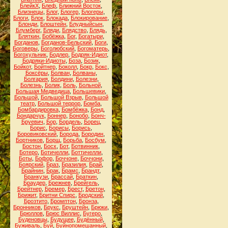
БлейкХ
,
Блеф
,
Ближний Восток
,
Близнецы
,
Блог
,
Блогер
,
Блогеры
,
Блоги
,
Блок
,
Блокада
,
Блокирование
,
Блонди
,
Блоштейн
,
Блудныйсын
,
Блумберг
,
Бляди
,
Блядство
,
Блядь
,
Бляткин
,
Бобёжка
,
Бог
,
Богатыри
,
Богданов
,
Богданов-Бельский
,
Боги
,
Боговеры
,
Боголюбский
,
Богоматерь
,
Богохульник
,
Бодлер
,
Бодряк-Идиот
,
Бодряки-Идиоты
,
Боза
,
Бозик
,
Бойкот
,
Бойтнер
,
Боколл
,
Бокр
,
Бокс
,
Боксёры
,
Болван
,
Болваны
,
Болгария
,
Болдини
,
Болезни
,
Болезнь
,
Болик
,
Боль
,
Больной
,
Большая Медведица
,
Большевики
,
Большой
,
Большой Взрыв
,
Большой
театр
,
Большой террор
,
Бомба
,
Бомбардировка
,
Бомбёжка
,
Бонд
,
Бондарчук
,
Боннер
,
Бонобо
,
Бонч-
Бруевич
,
Бор
,
Бордель
,
Борец
,
Борис
,
Борисы
,
Борись
,
Боровиковский
,
Борода
,
Бородин
,
Бортников
,
Борщ
,
Борьба
,
Босбум
,
Бостон
,
Босх
,
Бот
,
Ботвинник
,
Ботеро
,
Ботичелли
,
Боттичелли
,
Боты
,
Бофор
,
Боччоне
,
Боччони
,
Боярский
,
Браз
,
Бразилия
,
Брай
,
Брайнин
,
Брак
,
Брамс
,
Брандт
,
Бранкузи
,
Брассай
,
Браткин
,
Браудер
,
Брежнев
,
Брейгель
,
Брейтнер
,
Бремер
,
Брест
,
Бретон
,
Брижит
,
Бритни Спирс
,
Бродский
,
Брозтито
,
Бромптон
,
Бронза
,
Бронников
,
Брукс
,
Бруштейн
,
Брюки
,
Брюллов
,
Брюс Виллис
,
Бугеро
,
Буденовцы
,
Будущее
,
Будённый
,
Буживаль
,
Буй
,
Буйнопомешанный
,