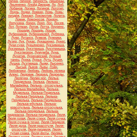
Личка
,
Личное
,
Личность
,
Лишенцы
,
Лкьяненко
,
Ллойд Джордж
,
Ло
,
Лоб
,
Лобанов
,
Логика
,
Логинов
,
Логотип
,
Лодзь
,
Лодки
,
Ложкин
,
Ложь
,
Ложь-
пиздёж
,
Локкарт
,
Локомотив
,
Лолита
,
Ломик
,
Ломоносов
,
Лондон
,
Лопухина
,
Лорен
,
Лорп
,
Лос
,
Лосев
,
Лот
,
Лотман
,
Лотов
,
Лотта
,
Лоуренс
,
Лошади
,
Лошадь
,
Лошак
,
Лубенников
,
ЛубенниковХ
,
Лубянка
,
Лувр
,
Луганск
,
Лужков
,
Лужники
,
Лузер
,
Лук
,
Лукас
,
Лукашенко
,
Лукес
,
Луки-суки
,
Лукьяненко
,
Лукэимиша
,
Лукэмиша
,
Лукэтмиша
,
Лукэтмишка
,
Лукэтморон
,
Лумумба
,
Луна
,
Лунатик
,
Луначарский
,
Лунный
танец
,
Лурка
,
Лурье
,
Лутц
,
Луция
,
Лушка
,
Луэтмиша
,
Лыжи
,
Лысенко
,
Лысый
,
Львов
,
Львы
,
Лэйн
,
Любовники
,
Любовь
,
Любовь лёлика
Алекс
,
Людовик
,
Людоед
,
Людоеды
,
Люлечка
,
Люлин нос
,
Люльа-
Пердюлька
,
Люлька
,
Люлька -
Малафейка
,
Люлька - отсосулька
,
Люлька Малафейка
,
Люлька-
Мудюлька
,
Люлька-Педюлька
,
Люлька-Пердлька
,
Люлька-
Пердюлька
,
Люлька-Пиздюлька
,
Люлька-ебулька
,
Люлька-
красотулька
,
Люлька-отсосулька
,
Люлька-пердюлька
,
Люлька-
пидораска
,
Люлька-пиздюлька
,
Люля
,
Люля голая
,
Люля стихи
,
Люля сучка
,
Люля сучка-в-течке
,
Люля-Пердюля
,
Люля-дура
,
Люля-красотуля
,
Люля-
отсосуля
,
Люля-пиздюля
,
Люля-
тупая-срака
,
Люля-фоты
,
Люляка
,
Люляка голая
,
Люляка книга
,
Люляка