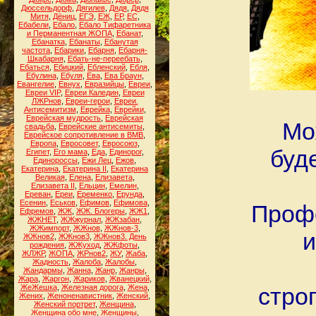
Дюссельдорф
,
Дягилев
,
Дядя
,
Дядя
Митя
,
Дёниц
,
ЕГЭ
,
ЕЖ
,
ЕР
,
ЕС
,
Ебабели
,
Ебало
,
Ебало Тифаретника
и Перманентная ЖОПА
,
Ебанат
,
Ебанатка
,
Ебанаты
,
Ебанутая
частота
,
Ебарики
,
Ебарня
,
Ебарня-
Шкабарня
,
Ебать-не-переебать
,
Ебаться
,
Ебицкий
,
Ебленский
,
Ебля
,
Ебулина
,
Ебуля
,
Ева
,
Ева Браун
,
Евангелие
,
Евнух
,
Евразийцы
,
Евреи
,
Евреи VIP
,
Евреи Каледин
,
Евреи
ЛЖРнов
,
Евреи-герои
,
Евреи.
Антисемитизм
,
Еврейка
,
Еврейки
,
Еврейская мудрость
,
Еврейская
Мо
свадьба
,
Еврейские антисемиты
,
Еврейское сопротивление в ВМВ
,
Европа
,
Евросовет
,
Евросоюз
,
буд
Египет
,
Его мама
,
Еда
,
Единорог
,
Единороссы
,
Ежи Лец
,
Ежов
,
Екатерина
,
Екатерина II
,
Екатерина
Великая
,
Елена
,
Елизавета
,
Елизавета II
,
Ельцин
,
Емелин
,
Ереван
,
Ереи
,
Еременко
,
Ерунда
,
Есенин
,
Еськов
,
Ефимов
,
Ефимова
,
Профе
Ефремов
,
ЖЖ
,
ЖЖ. Блогеры
,
ЖЖ1
,
ЖЖНЕТ
,
ЖЖжурнал
,
ЖЖзабан
,
ЖЖимпорт
,
ЖЖнов
,
ЖЖнов-3
,
и
ЖЖнов2
,
ЖЖнов3
,
ЖЖнов3. День
рождения
,
ЖЖуход
,
ЖЖфоты
,
ЖЛЖР
,
ЖОПА
,
ЖРнов2
,
ЖУ
,
Жаба
,
Жадность
,
Жалоба
,
Жалобы
,
Жандармы
,
Жанна
,
Жанр
,
Жанры
,
Жара
,
Жаргон
,
Жариков
,
Жванецкий
,
ЖеЖешка
,
Железная дорога
,
Жена
,
стро
Жених
,
Женоненавистник
,
Женский
,
Женский портрет
,
Женщина
,
Женщина обо мне
,
Женщины
,