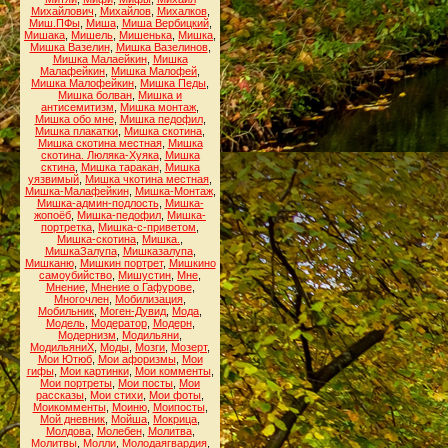
Михайлович
,
Михайлов
,
Михалков
,
Миш.ПФы
,
Миша
,
Миша Вербицкий
,
Мишака
,
Мишель
,
Мишенька
,
Мишка
,
Мишка Вазелин
,
Мишка Вазелинов
,
Мишка Малаейкин
,
Мишка
Малафейкин
,
Мишка Малофей
,
Мишка Малофейкин
,
Мишка Педы
,
Мишка болван
,
Мишка и
антисемитизм
,
Мишка монтаж
,
Мишка обо мне
,
Мишка педофил
,
Мишка плакатки
,
Мишка скотина
,
Мишка скотина местная
,
Мишка
скотина. Люляка-Хуяка
,
Мишка
сктина
,
Мишка таракан
,
Мишка
уязвимый
,
Мишка чкотина местная
,
Мишка-Малафейкин
,
Мишка-Монтаж
,
Мишка-админ-подлость
,
Мишка-
жопоёб
,
Мишка-педофил
,
Мишка-
портретка
,
Мишка-с-приветом
,
Мишка-скотина
,
Мишка.
,
МишкаЗалупа
,
Мишказалупа
,
Мишканю
,
Мишкин портрет
,
Мишкино
самоубийство
,
Мишустин
,
Мне
,
Мнение
,
Мнение о Гафурове
,
Многочлен
,
Мобилизация
,
Мобильник
,
Моген-Дувид
,
Мода
,
Модель
,
Модератор
,
Модерн
,
Модернизм
,
Модильяни
,
МодильяниХ
,
Моды
,
Мозги
,
Мозерт
,
Мои Ютюб
,
Мои афоризмы
,
Мои
гифы
,
Мои картинки
,
Мои комменты
,
Мои портреты
,
Мои посты
,
Мои
рассказы
,
Мои стихи
,
Мои фоты
,
Моикомменты
,
Моиню
,
Моипосты
,
Мой дневник
,
Мойша
,
Мокрица
,
Молдова
,
Молебен
,
Молитва
,
Молитвы
,
Молли
,
Молодаягвардия
,