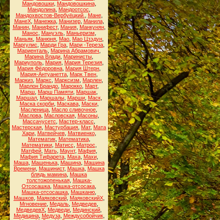
Мандовошки
,
Мандовошкина
,
Мандолина
,
Мандоотсос
,
Мандохвостов-Вербуёцкий.
,
Мане
,
МанеХ
,
Манежка
,
Манизер
,
Манила
,
Манин
,
Манифест
,
Мания
,
Манкунян
,
Манос
,
Мануэль
,
Маньеризм
,
Маньяк
,
Манюня
,
Мао
,
Мао Цзэдун
,
Маргулис
,
Марди Гра
,
Мари -Тереза
,
Мариенталь
,
Марина Абрамович
,
Марина Влади
,
Маринисты
,
Мариуполь
,
Мария
,
Мария Терезия
,
Мария Фёдоровна
,
Мария Штерн
,
Мария-Антуанетта
,
Марк Твен
,
Маркиз
,
Маркс
,
Марксизм
,
Марлен
,
Марлон Брандо
,
Марокко
,
Март
,
Марш
,
Марш Памяти
,
Маршак
,
Маршал
,
Маршалы
,
Марши
,
Маск
,
Маска скорби
,
Маскава
,
Маски
,
Масленица
,
Масло сливочное
,
Маслова
,
Масловская
,
Масоны
,
Массачусетс
,
Мастер-класс
,
Мастерская
,
Мастурбация
,
Мат
,
Мата
Хари
,
Матвейчев
,
Матвиенко
,
Математик
,
Математика
,
Математики
,
Матисс
,
Матрос
,
Матфей
,
Мать
,
Маунт
,
Мафия
,
Мафия Тифарета
,
Маха
,
Махи
,
Маша
,
Машенька
,
Машина
,
Машина
Времени
,
Машинист
,
Машка
,
Машка
блядь мамина
,
Машка
толстожопенькая
,
Машка-
Отсосашка
,
Машка-отсосака
,
Машка-отсосашка
,
Машканю
,
Машков
,
Маяковский
,
МаяковскийХ
,
Мгновение
,
Медаль
,
Медведев
,
МедведевХ
,
Медведи
,
Мединский
,
Медицина
,
Медуза
,
Междусобойчик
,