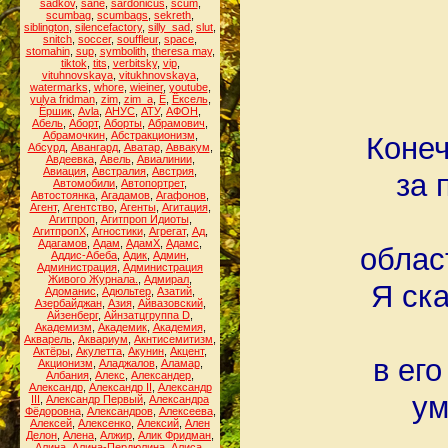
sadkov
,
sane
,
sardonicus
,
scum
,
scumbag
,
scumbags
,
sekreth
,
siblington
,
silencefactory
,
silly_sad
,
slut
,
snitch
,
soccer
,
souffleur
,
space
,
stomahin
,
sup
,
symbolith
,
theresa may
,
tiktok
,
tits
,
verbitsky
,
vip
,
vituhnovskaya
,
vitukhnovskaya
,
watermarks
,
whore
,
wieiner
,
youtube
,
yulya fridman
,
zim
,
zim_a
,
Ё
,
Ёксель
,
Ёршик
,
Аvla
,
АНУС
,
АТУ
,
АФОН
,
Абель
,
Аборт
,
Аборты
,
Абрамович
,
Абрамочкин
,
Абстракционизм
,
Конеч
Абсурд
,
Авангард
,
Аватар
,
Аввакум
,
Авдеевка
,
Авель
,
Авиалинии
,
Авиация
,
Австралия
,
Австрия
,
за 
Автомобили
,
Автопортрет
,
Автостоянка
,
Агадамов
,
Агафонов
,
Агент
,
Агентство
,
Агенты
,
Агитация
,
Агитпроп
,
Агитпроп Идиоты
,
АгитпропХ
,
Агностики
,
Агрегат
,
Ад
,
Адагамов
,
Адам
,
АдамХ
,
Адамс
,
облас
Аддис-Абеба
,
Адик
,
Админ
,
Администрация
,
Администрация
Живого Журнала.
,
Адмирал
,
Я ска
Адоманис
,
Адюльтер
,
Азатий
,
Азербайджан
,
Азия
,
Айвазовский
,
Айзенберг
,
Айнзатцгруппа D
,
Академизм
,
Академик
,
Академия
,
Акварель
,
Аквариум
,
Акнтисемитизм
,
Актёры
,
Акулетта
,
Акунин
,
Акцент
,
в его
Акционизм
,
Аладжалов
,
Аламар
,
Албания
,
Алекс
,
Александер
,
Александр
,
Александр II
,
Александр
ум
III
,
Александр Первый
,
Александра
Фёдоровна
,
Александров
,
Алексеева
,
Алексей
,
Алексенко
,
Алексий
,
Ален
Делон
,
Алена
,
Алжир
,
Алик Фридман
,
Алина
,
Алина-Пердюлина
,
Алиса
,