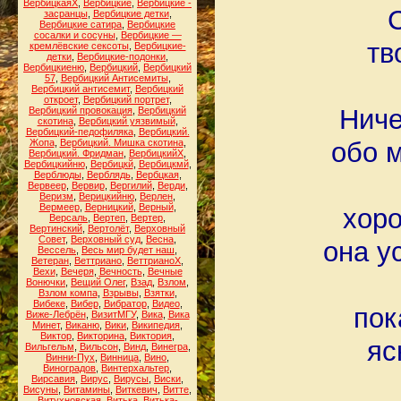
ВербицкаяХ
,
Вербицкие
,
Вербицкие -
С
засранцы
,
Вербицкие детки
,
Вербицкие сатира
,
Вербицкие
сосалки и сосуны
,
Вербицкие —
тв
кремлёвские сексоты
,
Вербицкие-
детки
,
Вербицкие-подонки
,
Вербицкиеню
,
Вербицкий
,
Вербицкий
57
,
Вербицкий Антисемиты
,
Вербицкий антисемит
,
Вербицкий
откроет
,
Вербицкий портрет
,
Ниче
Вербицкий провокация
,
Вербицкий
скотина
,
Вербицкий уязвимый
,
Вербицкий-педофиляка
,
Вербицкий.
обо м
Жопа
,
Вербицкий. Мишка скотина
,
Вербицкий. Фридман
,
ВербицкийХ
,
Вербицкийню
,
Вербицкй
,
Вербицкмй
,
Верблюды
,
Верблядь
,
Вербцкая
,
Вервеер
,
Вервир
,
Вергилий
,
Верди
,
Веризм
,
Верицкийню
,
Верлен
,
Вермеер
,
Верницкий
,
Верный
,
хоро
Версаль
,
Вертеп
,
Вертер
,
Вертинский
,
Вертолёт
,
Верховный
Совет
,
Верховный суд
,
Весна
,
она у
Вессель
,
Весь мир будет наш
,
Ветеран
,
Веттриано
,
ВеттрианоХ
,
Вехи
,
Вечеря
,
Вечность
,
Вечные
Вонючки
,
Вещий Олег
,
Взад
,
Взлом
,
Взлом компа
,
Взрывы
,
Взятки
,
Вибеке
,
Вибер
,
Вибратор
,
Видео
,
пок
Виже-Лебрён
,
ВизитМГУ
,
Вика
,
Вика
Минет
,
Виканю
,
Вики
,
Википедия
,
Виктор
,
Викторина
,
Виктория
,
яс
Вильгельм
,
Вильсон
,
Винд
,
Винегра
,
Винни-Пух
,
Винница
,
Вино
,
Виноградов
,
Винтерхальтер
,
Вирсавия
,
Вирус
,
Вирусы
,
Виски
,
Висуны
,
Витамины
,
Виткевич
,
Витте
,
Витухновская
,
Витька
,
Витька-