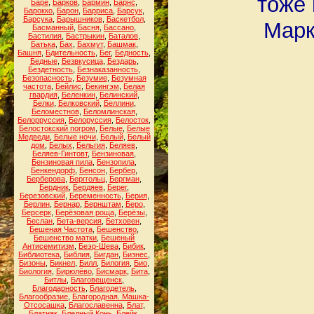
тоже 
Баре
,
Барков
,
Бармин
,
Барнс
,
Барокко
,
Барон
,
Барриса
,
Барсук
,
Барсука
,
Барышников
,
Баскетбол
,
Марк
Басманный
,
Басня
,
Бассано
,
Бастилия
,
Бастрыкин
,
Баталов
,
Батька
,
Бах
,
Бахмут
,
Башмак
,
Башня
,
Бдительность
,
Бег
,
Бедность
,
Бедные
,
Безвкусица
,
Бездарь
,
Бездетность
,
Безнаказанность
,
Безопасность
,
Безумие
,
Безумная
частота
,
Бейлис
,
Бекингэм
,
Белая
гвардия
,
Беленкин
,
Белинский
,
Белки
,
Белковский
,
Беллини
,
Беломестнов
,
Беломлинская
,
Белорруссия
,
Белоруссия
,
Белосток
,
Белостокский погром
,
Белые
,
Белые
Медведи
,
Белые ночи
,
Белый
,
Белый
дом
,
Белых
,
Бельгия
,
Беляев
,
Беляев-Гинтовт
,
Бензиновая
,
Бензиновая пила
,
Бензопила
,
Бенкендорф
,
Бенсон
,
Бербер
,
Берберова
,
Берггольц
,
Бергман
,
Бердник
,
Бердяев
,
Берег
,
Березовский
,
Беременность
,
Берия
,
Берлин
,
Бернар
,
Бернштам
,
Беро
,
Берсерк
,
Берёзовая роща
,
Берёзы
,
Беслан
,
Бета-версия
,
Бетховен
,
Бешеная Частота
,
Бешенство
,
Бешенство матки
,
Бешеный
Антисемитизм
,
Беэр-Шева
,
Бибик
,
Библиотека
,
Библия
,
Бигдан
,
Бизнес
,
Бизоны
,
Бикнел
,
Билл
,
Билогия
,
Био
,
Биология
,
Бирюлёво
,
Бисмарк
,
Бита
,
Битлы
,
Благовещенск
,
Благодарность
,
Благодетель
,
Благообразие
,
Благородная. Машка-
Отсосашка
,
Благославенна
,
Блат
,
Блатняк
,
Бледный Конь
,
Блейк
,