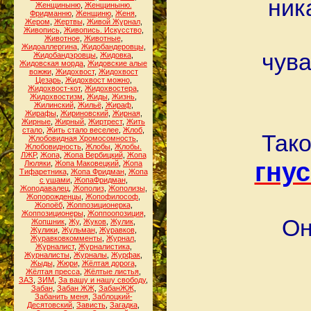
ник
Женщиныню
,
Женщиныню.
Фридманню
,
Женщиню
,
Женя
,
Жером
,
Жертвы
,
Живой Журнал
,
Живопись
,
Живопись. Искусство
,
Животное
,
Животные
,
Жидоаллергина
,
Жидобандеровцы
,
чува
Жидобандэровцы
,
Жидовка
,
Жидовская морда
,
Жидовские алые
вожжи
,
Жидохвост
,
Жидохвост
Цезарь
,
Жидохвост можно
,
Жидохвост-кот
,
Жидохвостера
,
Жидохвостизм
,
Жиды
,
Жизнь
,
Жилинский
,
Жильё
,
Жираф
,
Жирафы
,
Жириновский
,
Жирная
,
Жирные
,
Жирный
,
Жиртрест
,
Жить
стало
,
Жить стало веселее
,
Жлоб
,
Тако
Жлобовидная Хромосомность
,
Жлобовидность
,
Жлобы
,
Жлобы.
ЛЖР
,
Жопа
,
Жопа Вербицкий
,
Жопа
гну
Люляки
,
Жопа Маковецкий
,
Жопа
Тифаретника
,
Жопа Фридман
,
Жопа
с ушами
,
ЖопаФридман
,
Жоподавалец
,
Жополиз
,
Жополизы
,
Жопорожденцы
,
Жопофилософ
,
Жопоёб
,
Жоппозиционерка
,
Жоппозиционеры
,
Жоппоопозиция
,
Он
Жопшник
,
Жу
,
Жуков
,
Жулик
,
Жулики
,
Жульман
,
Журавков
,
Журавковкомменты
,
Журнал
,
Журналист
,
Журналистика
,
Журналисты
,
Журналы
,
Журфак
,
Жыды
,
Жюри
,
Жёлтая дорога
,
Жёлтая пресса
,
Жёлтые листья
,
ЗАЗ
,
ЗИМ
,
За вашу и нашу свободу
,
Забан
,
Забан ЖЖ
,
ЗабанЖЖ
,
Забанить меня
,
Заблоцкий-
Десятовский
,
Зависть
,
Загадка
,