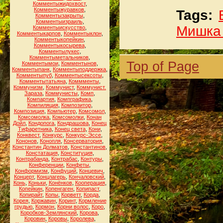
Комментыжидохвост
,
Комментыжуравков
,
Tags:
Комментызакрыты
,
Комментыизраиль
,
Мишка
Комментыискусство
,
Комментыкарпов
,
Комментыклон
,
Комментыкопейкин
,
Комментыкосырева
,
Комментылукес
,
Комментыметальников
,
Top of Page
Комментымои
,
Комментынов
,
Комментыпанк
,
Комментыподдержка
,
Комментыпуб
,
Комментысексоты
,
Комментытатьяна
,
Коммменты
,
Коммунизм
,
Коммунист
,
Коммунист.
Зараза
,
Коммунисты
,
Комп
,
Компартия
,
Компграфика
,
Компиляция
,
Композитор
,
Композиция
,
Компьютер
,
Комсомол
,
Комсомолка
,
Комсомолки
,
Конан
Дойл
,
Кондопога
,
Кондрашова
,
Конец
Тифаретника
,
Конец света
,
Кони
,
Конквест
,
Конкурс
,
Конкурс-Эссе
,
Кононов
,
Конопля
,
Консерватория
,
Константин Долматов
,
Константинов
,
Констатация
,
Конституция
,
Контрабанда
,
Контрабас
,
Контуры
,
Конференции
,
Конфеты
,
Конформизм
,
Конфуций
,
Концевич
,
Концерт
,
Концлагерь
,
Кончаловский
,
Конь
,
Коньки
,
Конёнков
,
Кооперация
,
Копейкин
,
Копенгаген
,
Копипаст
,
Копирайт
,
Копы
,
Корветт
,
Корда
,
Корея
,
Коржавин
,
Коринт
,
Кормление
грудью
,
Кормон
,
Корни волос
,
Коро
,
Коробков-Землянский
,
Корова
,
Коровин
,
Коровы
,
Королева
,