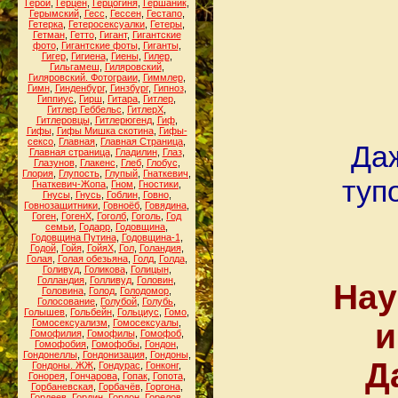
Герой
,
Герцен
,
Герцогиня
,
Гершаник
,
Герымский
,
Гесс
,
Гессен
,
Гестапо
,
Гетерка
,
Гетеросексуалки
,
Гетеры
,
Гетман
,
Гетто
,
Гигант
,
Гигантские
фото
,
Гигантские фоты
,
Гиганты
,
Гигер
,
Гигиена
,
Гиены
,
Гилер
,
Гильгамеш
,
Гиляровский
,
Гиляровский. Фотограии
,
Гиммлер
,
Гимн
,
Гинденбург
,
Гинзбург
,
Гипноз
,
Гиппиус
,
Гирш
,
Гитара
,
Гитлер
,
Гитлер Геббельс
,
ГитлерХ
,
Гитлеровцы
,
Гитлерюгенд
,
Гиф
,
Гифы
,
Гифы Мишка скотина
,
Гифы-
сексо
,
Главная
,
Главная Страница
,
Даж
Главная страница
,
Гладилин
,
Глаз
,
Глазунов
,
Глакенс
,
Глеб
,
Глобус
,
Глория
,
Глупость
,
Глупый
,
Гнаткевич
,
туп
Гнаткевич-Жопа
,
Гном
,
Гностики
,
Гнусы
,
Гнусь
,
Гоблин
,
Говно
,
Говнозащитники
,
Говноёб
,
Говядина
,
Гоген
,
ГогенХ
,
Гоголб
,
Гоголь
,
Год
семьи
,
Годарр
,
Годовщина
,
Годовщина Путина
,
Годовщина-1
,
Годой
,
Гойя
,
ГойяХ
,
Гол
,
Голандия
,
Голая
,
Голая обезьяна
,
Голд
,
Голда
,
Голивуд
,
Голикова
,
Голицын
,
Голландия
,
Голливуд
,
Головин
,
Нау
Головина
,
Голод
,
Голодомор
,
Голосование
,
Голубой
,
Голубь
,
Голышев
,
Гольбейн
,
Гольциус
,
Гомо
,
Гомосексуализм
,
Гомосексуалы
,
и
Гомофилия
,
Гомофилы
,
Гомофоб
,
Гомофобия
,
Гомофобы
,
Гондон
,
Гондонеллы
,
Гондонизация
,
Гондоны
,
Д
Гондоны. ЖЖ
,
Гондурас
,
Гонконг
,
Гонорея
,
Гончарова
,
Гопак
,
Гопота
,
Горбаневская
,
Горбачёв
,
Горгона
,
Гордеев
,
Гордин
,
Гордон
,
Горелов
,