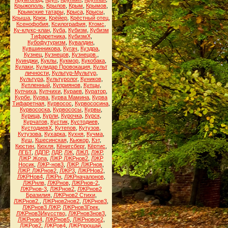
Крыжополь
,
Крылов
,
Крым
,
Крымов
,
Крымские татары
,
Крыса
,
Крысы
,
Крыша
,
Крюк
,
Крёйер
,
Крёстный отец
,
Ксенофобия
,
Ксилография
,
Ктомс
,
Ку-клукс-клан
,
Куба
,
Кубизм
,
Кубизм
Тифаретника
,
КубизмХ
,
Кубофутуризм
,
Кувалдин
,
Кувшинникова
,
Кугач
,
Куздра
,
Кузнец
,
Кузнецов
,
Кузнецов.
,
Куинджи
,
Куклы
,
Кукмор
,
Кукобака
,
Кулаки
,
Кулидар Провокация
,
Культ
личности
,
Культур-Мультур
,
Культура
,
Культуролог
,
Куников
,
Купленный
,
Куприянов
,
Купцы
,
Купчиха
,
Купчихи
,
Кураев
,
Куратор
,
Курбе
,
Курва
,
Курва Мамина
,
Курва
Тифаретная
,
Курвосос
,
Курвососина
,
Курвососка
,
Курвососы
,
Курвы
,
Курица
,
Курли
,
Курочка
,
Курск
,
Курчатов
,
Кустик
,
Кустодиев
,
КустодиевХ
,
Кутепов
,
Кутузов
,
Кутузова
,
Кухарка
,
Кухня
,
Кучма
,
Куш
,
Кшесинская
,
Кьюкор
,
Кэт
,
Кюстин
,
Кюхля
,
Кёнигсберг
,
Кёртис
,
ЛГБТ
,
ЛДПР
,
ЛДР
,
ЛЖ
,
ЛЖЛ
,
ЛЖР
,
ЛЖР Жопа
,
ЛЖР ЛЖРнов2
,
ЛЖР
Носик
,
ЛЖР-нов3
,
ЛЖР. ЛЖРнов
,
ЛЖР. ЛЖРнов2
,
ЛЖР3
,
ЛЖРНов2
,
ЛЖРНов4
,
ЛЖРн
,
ЛЖРначалонов
,
ЛЖРнлв
,
ЛЖРнов
,
ЛЖРнов-2
,
ЛЖРнов-3
,
ЛЖРнов2
,
ЛЖРнов2
Бразилия
,
ЛЖРнов2 Стихи
,
ЛЖРнов2.
,
ЛЖРнов2нов2
,
ЛЖРнов3
,
ЛЖРнов3 ЛЖР
,
ЛЖРнов3Грек
,
ЛЖРнов3Икусство
,
ЛЖРнов3нов3
,
ЛЖРнов4
,
ЛЖРнов5
,
ЛЖРновое2
,
ЛЖРов2
,
ЛЖРов4
,
ЛЖРпрощай
,