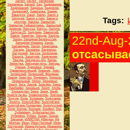
Заглот
,
Заглот.
,
Загорский
,
Заграница
,
Загреб
,
Зад
,
Задержание
,
Задержания
,
Задница
,
Задорнов
,
ЗадорновХ
,
Зажигалка
,
Зажим
,
Заказуха
,
Закат
,
Закон
,
Закон о
Tags:
Цензуре
,
Закон о геях
,
Закон о
цензуре
,
Законы
,
Закрытие
,
Закрытие Тифаретника.
,
Закрытый
дневник
,
Закуска
,
Закусь
,
Залупа
,
Залупа-20
,
Залупкин
,
Заменгоф
,
Замок
,
Замятин
,
Зануда
,
Заоупа
,
22nd-Aug-
Запад
,
Западная Белоруссия
,
Западная Украина
,
Запах
,
Заповедник
,
Запор
,
Зарисовка
,
отсасывае
Засада
,
Засранка
,
Засранцы
,
Засурский
,
Засуха
,
Затворник
,
Защита
,
Защитник
,
Заявление
,
Звезда
,
Звезда во лбу
,
Звери
,
Зверства
,
Звёздная ночь
,
Звёзды
,
Здания
,
Здоровье
,
Здрава
,
Здравомыслящий
,
Зевание
,
Зевс
,
Зеленский
,
Зеленский. Фридман
,
Земля
,
Земство
,
Зенкевич
,
Зеркало
,
Зеркальный
,
Зерно
,
Зерновые
,
Зиалт
,
Зига
,
Зикоф
,
Зильбер
,
Зима
,
Зимбабве
,
Зиновьев
,
Зиялт
,
Злоба
,
Злорадство
,
Змеи
,
Змея
,
Змий
,
Знаете ли вы
,
Знаменатель
,
Знатоки
,
Зозуля
,
Зола
,
Золовкин
,
Золотарёв
,
Золото
,
Золотой Век
,
Золотой век
,
Золотой век Голландии
,
Золотусский
,
Золя
,
Зонтик
,
Зоопарк
,
Зоофил
,
Зоя
,
Зубаревич
,
Зубоскальство
,
Зубровка
,
Зубры
,
Зыкин
,
Зыков
,
Зюганов
,
ИДИЁТКИ
,
Ибигдан
,
Ив
Монтан
,
Иван
,
Иван Грозный
,
Иван
Засурский
,
Ивана Купала
,
Иванкина
,
Иванов
,
Иванов и Бог
,
Иваново
,