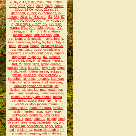
2016
,
2017
,
2018
,
2019
,
2020
,
2021
,
2022
,
2023
,
2024
,
2025
,
2026
,
20век
,
20см
,
21 Октября
,
21век
,
23
февраля
,
25 лет
,
27 февраля
,
27
января
,
30-е
,
3d
,
5 марта
,
53
,
531
,
57
,
5772
,
630
,
66300
,
666
,
7 октября
,
70-
е
,
70-е годы
,
70лет
,
777
,
88
,
9-ое
марта
,
9/11
,
90-е
,
920
,
:Адамс
,
XVII
съезд
,
a_n_d_r_u_s_h_a
,
abuse
,
aladdin_sane
,
anti-russian
,
anti-
semitism
,
anticlericalism
,
avla
,
bband
,
beef
,
beefeater
,
beilby
,
big bang
,
billy`s
band
,
bipedal
,
boobs
,
breaking news
,
cannes
,
ciu
,
cnn
,
congratulations
,
copyright
,
cuckold
,
cunt
,
dece
,
diapers
,
dugasper
,
dugusper
,
dw
,
einstein
,
eksray
,
eliyahu
,
email
,
english
,
erlang
,
fart
,
fat
,
filthy
,
filton
,
giphy
,
google
,
gudrun
,
hitler
,
hoodlum
,
hyperion
,
imgur
,
institute of modern russia
,
jackass
,
jewish
,
joe pesci
,
joseph brodsky
,
josephus
,
jukebox
,
kaganov
,
kazhdan
,
kds
,
kot_afromeeva
,
krall
,
lenkasm
,
leonid kaganov anti-semite
,
life
,
livejournal
,
lorp
,
lqp
,
mad
,
madonna
,
math
,
mathematiker
,
misha verbitsky
,
misha verbitsky anti-semite
,
misha
verbitsky rabid anti-semite
,
misha
verbitsky stool pigeon
,
moma
,
moonshiners
,
motherfuckers
,
movies
,
murals
,
murder
,
nasa
,
nazy
,
necax
,
neklyueva
,
nemtsov
,
new jersey
,
nickelback
,
nude
,
odessa
,
olegmi
,
ontd
,
oxana chelysheva
,
paperdaemon
,
phd
,
plagiarism
,
podrabinek
,
poper
,
prick
,
putin
,
q-bit array
,
quinn elisabeth ii
,
r_l
,
randomman
,
regoriy
,
rolling stones
,