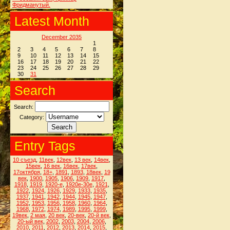
Фридманутый.
Latest Month
December 2035
1
2
3
4
5
6
7
8
9
10
11
12
13
14
15
16
17
18
19
20
21
22
23
24
25
26
27
28
29
30
31
Search
Search:
Category:
Entry Tags
10 съезд
,
11век
,
12век
,
13 век
,
14век
,
15век
,
16 век
,
16век
,
17век
,
17октября
,
18+
,
1891
,
1893
,
18век
,
19
век
,
1900
,
1905
,
1906
,
1909
,
1917
,
1918
,
1919
,
1920-е
,
1920е-30е
,
1921
,
1922
,
1924
,
1926
,
1929
,
1933
,
1935
,
1937
,
1941
,
1942
,
1944
,
1945
,
1947
,
1952
,
1953
,
1956
,
1958
,
1960
,
1964
,
1968
,
1972
,
1974
,
1989
,
1995
,
1999
,
19век
,
2 мая
,
20 век
,
20-век
,
20-й век
,
20-ый век
,
2002
,
2003
,
2004
,
2006
,
2010
,
2011
,
2012
,
2013
,
2014
,
2015
,