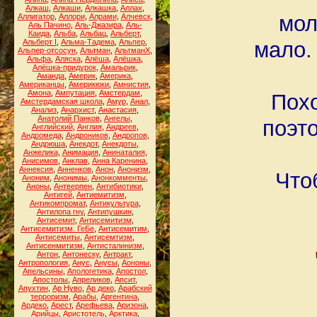
Алкаш
,
Алкаши
,
Алкашка
,
Аллах
,
мол
Аллигатор
,
Аллори
,
Алрами
,
Алчевск
,
Аль Пачино
,
Аль-Джазира
,
Аль-
Каида
,
Альба
,
Альбац
,
Альберт
,
мало.
Альберт I
,
Альма-Тадема
,
Альпер
,
Альпер-отсосун
,
Альтман
,
АльтманХ
,
Альфа
,
Аляска
,
Алёша
,
Алёшка
,
Алёшка-придурок
,
Амальрик
,
Аманда
,
Америк
,
Америка
,
Американцы
,
Америкюки
,
Амнистия
,
Амона
,
Ампутация
,
Амстердам
,
Похо
Амстердамская школа
,
Амур
,
Анал
,
Анализ
,
Анархист
,
Анастасия
,
Анатолий Панков
,
Ангелы
,
поэто
Английский
,
Англия
,
Андреев
,
Андромеда
,
Андроников
,
Андропов
,
Андрюша
,
Анекдот
,
Анекдоты
,
Анжелика
,
Анимация
,
Анинаталия
,
Анисимов
,
Анклав
,
Анна Каренина
,
Аннексия
,
Анненков
,
Анон
,
Анонизм
,
Что
Аноним
,
Анонимы
,
Анонкомменты
,
Аноны
,
Антверпен
,
Антибиотики
,
Антигей
,
Антиемитизм
,
Антикомпромат
,
Антикультура
,
Антилопа гну
,
Антипушкин
,
Антисемит
,
Антисемитизм
,
Антисемитизм. ГеБе
,
Антисемитим
,
Антисемиты
,
Антисемтизм
,
Антисенмитизм
,
Антисталинизм
,
Антон
,
Антонеску
,
Антракт
,
Антропология
,
Анус
,
Анусы
,
Аононы
,
Апельсины
,
Апологетика
,
Апостол
,
Апостолы
,
Апреликов
,
Апсит
,
Апухтин
,
Ар Нуво
,
Ар деко
,
Арабский
терроризм
,
Арабы
,
Аргентина
,
Ардеко
,
Арест
,
Арефьева
,
Аризона
,
Арийцы
,
Аристотель
,
Арктика
,