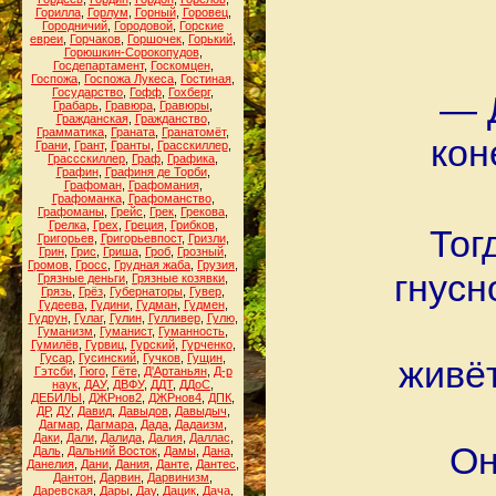
Горилла
,
Горлум
,
Горный
,
Горовец
,
Городничий
,
Городовой
,
Горские
евреи
,
Горчаков
,
Горшочек
,
Горький
,
Горюшкин-Сорокопудов
,
Госдепартамент
,
Госкомцен
,
Госпожа
,
Госпожа Лукеса
,
Гостиная
,
Государство
,
Гофф
,
Гохберг
,
— 
Грабарь
,
Гравюра
,
Гравюры
,
Гражданская
,
Гражданство
,
Грамматика
,
Граната
,
Гранатомёт
,
кон
Грани
,
Грант
,
Гранты
,
Грасскиллер
,
Грассскиллер
,
Граф
,
Графика
,
Графин
,
Графиня де Торби
,
Графоман
,
Графомания
,
Графоманка
,
Графоманство
,
Графоманы
,
Грейс
,
Грек
,
Грекова
,
Грелка
,
Грех
,
Греция
,
Грибков
,
Тог
Григорьев
,
Григорьевпост
,
Гризли
,
Грин
,
Грис
,
Гриша
,
Гроб
,
Грозный
,
Громов
,
Гросс
,
Грудная жаба
,
Грузия
,
гнусн
Грязные деньги
,
Грязные козявки
,
Грязь
,
Грёз
,
Губернаторы
,
Гувер
,
Гудеева
,
Гудини
,
Гудман
,
Гудмен
,
Гудрун
,
Гулаг
,
Гулин
,
Гулливер
,
Гулю
,
Гуманизм
,
Гуманист
,
Гуманность
,
Гумилёв
,
Гурвиц
,
Гурский
,
Гурченко
,
Гусар
,
Гусинский
,
Гучков
,
Гущин
,
живёт
Гэтсби
,
Гюго
,
Гёте
,
Д'Артаньян
,
Д-р
наук
,
ДАУ
,
ДВФУ
,
ДДТ
,
ДДоС
,
ДЕБИЛЫ
,
ДЖРнов2
,
ДЖРнов4
,
ДПК
,
ДР
,
ДУ
,
Давид
,
Давыдов
,
Давыдыч
,
Дагмар
,
Дагмара
,
Дада
,
Дадаизм
,
Даки
,
Дали
,
Далида
,
Далия
,
Даллас
,
Он
Даль
,
Дальний Восток
,
Дамы
,
Дана
,
Данелия
,
Дани
,
Дания
,
Данте
,
Дантес
,
Дантон
,
Дарвин
,
Дарвинизм
,
Даревская
,
Дары
,
Дау
,
Дацик
,
Дача
,