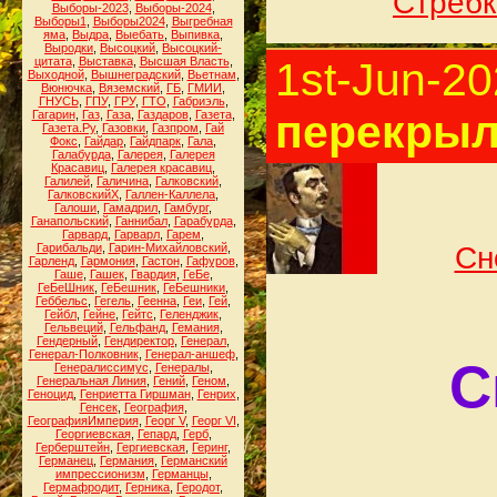
Стребк
Выборы-2023
,
Выборы-2024
,
Выборы1
,
Выборы2024
,
Выгребная
яма
,
Выдра
,
Выебать
,
Выпивка
,
Выродки
,
Высоцкий
,
Высоцкий-
цитата
,
Выставка
,
Высшая Власть
,
1st-Jun-2
Выходной
,
Вышнеградский
,
Вьетнам
,
Вюнючка
,
Вяземский
,
ГБ
,
ГМИИ
,
ГНУСЬ
,
ГПУ
,
ГРУ
,
ГТО
,
Габриэль
,
перекрыл
Гагарин
,
Газ
,
Газа
,
Газдаров
,
Газета
,
Газета.Ру
,
Газовки
,
Газпром
,
Гай
Фокс
,
Гайдар
,
Гайдпарк
,
Гала
,
Галабурда
,
Галерея
,
Галерея
Красавиц
,
Галерея красавиц
,
Галилей
,
Галичина
,
Галковский
,
ГалковскийХ
,
Галлен-Каллела
,
Галоши
,
Гамадрил
,
Гамбург
,
Ганапольский
,
Ганнибал
,
Гарабурда
,
Гарвард
,
Гарварл
,
Гарем
,
Гарибальди
,
Гарин-Михайловский
,
Сн
Гарленд
,
Гармония
,
Гастон
,
Гафуров
,
Гаше
,
Гашек
,
Гвардия
,
ГеБе
,
ГеБеШник
,
ГеБешник
,
ГеБешники
,
Геббельс
,
Гегель
,
Геенна
,
Геи
,
Гей
,
Гейбл
,
Гейне
,
Гейтс
,
Геленджик
,
Гельвеций
,
Гельфанд
,
Гемания
,
Гендерный
,
Гендиректор
,
Генерал
,
Генерал-Полковник
,
Генерал-аншеф
,
С
Генералиссимус
,
Генералы
,
Генеральная Линия
,
Гений
,
Геном
,
Геноцид
,
Генриетта Гиршман
,
Генрих
,
Генсек
,
География
,
ГеографияИмперия
,
Георг V
,
Георг VI
,
Георгиевская
,
Гепард
,
Герб
,
Герберштейн
,
Гергиевская
,
Геринг
,
Германец
,
Германия
,
Германский
импрессионизм
,
Германцы
,
Гермафродит
,
Герника
,
Геродот
,