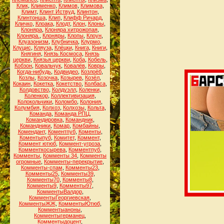
Клик
,
Клименко
,
Климов
,
Климова
,
Климт
,
Клинт Иствуд
,
Клинтон
,
Клинтонша
,
Клип
,
Клифф Ричард
,
Кличко
,
Клоака
,
Клодт
,
Клон
,
Клоны
,
Клоняра
,
Клоняра хитрожопая
,
Клоняра.
,
Клоняры
,
Клопы
,
Клоун
,
Клуазонизм
,
Клубничка
,
Клурмо
,
Клуцис
,
Кляуза
,
Клёцки
,
Книга
,
Книги
,
Княгиня
,
Князь Космоса
,
Князь
церкви
,
Князья церкви
,
Коба
,
Кобель
,
Кобзон
,
Ковальчук
,
Ковалёв
,
Ковры
,
Когда-нибудь
,
Кодвидео
,
Козлоёб
,
Козлы
,
Козочка
,
Козырев
,
Козёл
,
Кокаин
,
Кокетка
,
Кокетство
,
Колбаса
,
Колдовство
,
Колдуэлл
,
Коленки
,
Коленкор
,
Коллективизация
,
Колокольчики
,
Коломбо
,
Колония
,
Колумбия
,
Колхоз
,
Колхозы
,
Кольта
,
Команда
,
Команда РПЦ
,
Командировка
,
Командник
,
Командники
,
Комар
,
Комбайны
,
Комендант
,
Коментпуб
,
Коменты
,
Коментыпуб
,
Комитет
,
Коммент
,
Коммент ютюб
,
Коммент-угроза
,
Комменткосырева
,
Комментпуб
,
Комменты
,
Комменты 34
,
Комменты
огромные
,
Комменты-перекрытие
,
Комменты-спам
,
Комменты23
,
Комменты25
,
Комменты39
,
Комменты70
,
Комменты8
,
Комменты9
,
Комменты97
,
КомментыВалдор
,
КомментыГеоргиевская
,
КомментыЖЖ
,
КомментыЮтюб
,
Комментыаноны
,
Комментыгерманец
,
Комментыдоцент
,