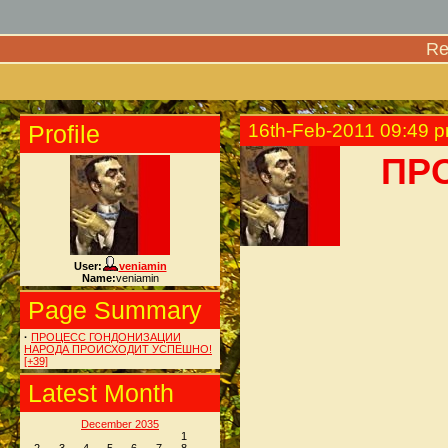
Re
Profile
16th-Feb-2011 09:49 
ПР
User:
veniamin
Name:
veniamin
Page Summary
·
ПРОЦЕСС ГОНДОНИЗАЦИИ
НАРОДА ПРОИСХОДИТ УСПЕШНО!
[+39]
Latest Month
December 2035
1