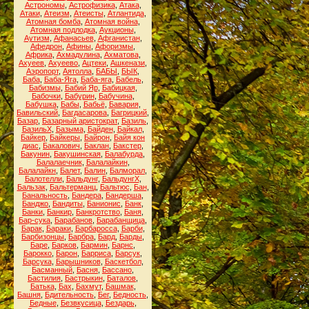
Астрономы
,
Астрофизика
,
Атака
,
Атаки
,
Атеизм
,
Атеисты
,
Атлантида
,
Атомная бомба
,
Атомная война
,
Атомная подлодка
,
Аукционы
,
Аутизм
,
Афанасьев
,
Афганистан
,
Афедрон
,
Афины
,
Афоризмы
,
Африка
,
Ахмадулина
,
Ахматова
,
Ахуеев
,
Ахуеево
,
Ацтеки
,
Ашкенази
,
Аэропорт
,
Аятолла
,
БАБЫ
,
БЫК
,
Баба
,
Баба-Яга
,
Баба-яга
,
Бабель
,
Бабизмы
,
Бабий Яр
,
Бабицкая
,
Бабочки
,
Бабурин
,
Бабучина
,
Бабушка
,
Бабы
,
Бабьё
,
Бавария
,
Бавильский
,
Багдасарова
,
Багрицкий
,
Базар
,
Базарный аристократ
,
Базиль
,
БазильХ
,
Базыма
,
Байден
,
Байкал
,
Байкер
,
Байкеры
,
Байрон
,
Байя кон
диас
,
Бакалович
,
Баклан
,
Бакстер
,
Бакунин
,
Бакушинская
,
Балабурда
,
Балалаечник
,
Балалайкин
,
Балалайкн
,
Балет
,
Балин
,
Балморал
,
Балотелли
,
Бальдунг
,
БальдунгХ
,
Бальзак
,
Бальтерманц
,
Бальтюс
,
Бан
,
Банальность
,
Бандера
,
Бандерша
,
Банджо
,
Бандиты
,
Банионис
,
Банк
,
Банки
,
Банкир
,
Банкротство
,
Баня
,
Бар-сука
,
Барабанов
,
Барабанщица
,
Барак
,
Бараки
,
Барбаросса
,
Барби
,
Барбизонцы
,
Барбра
,
Бард
,
Барды
,
Баре
,
Барков
,
Бармин
,
Барнс
,
Барокко
,
Барон
,
Барриса
,
Барсук
,
Барсука
,
Барышников
,
Баскетбол
,
Басманный
,
Басня
,
Бассано
,
Бастилия
,
Бастрыкин
,
Баталов
,
Батька
,
Бах
,
Бахмут
,
Башмак
,
Башня
,
Бдительность
,
Бег
,
Бедность
,
Бедные
,
Безвкусица
,
Бездарь
,