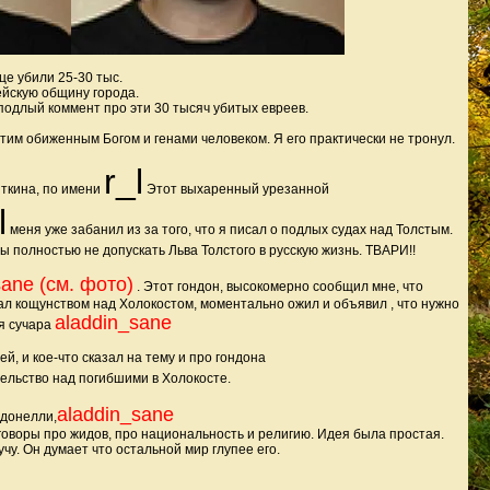
це убили 25-30 тыс.
ейскую общину города.
подлый коммент про эти 30 тысяч убитых евреев.
им обиженным Богом и генами человеком. Я его практически не тронул.
r_l
ткина, по имени
Этот выхаренный урезанной
l
меня уже забанил из за того, что я писал о подлых судах над Толстым.
ы полностью не допускать Льва Толстого в русскую жизнь. ТВАРИ!!
sane (см. фото)
. Этот гондон, высокомерно сообщил мне, что
ал кощунством над Холокостом, моментально ожил и объявил , что нужно
aladdin_sane
я сучара
й, и кое-что сказал на тему и про гондона
ельство над погибшими в Холокосте.
aladdin_sane
ндонелли,
зговоры про жидов, про национальность и религию. Идея была простая.
чу. Он думает что остальной мир глупее его.