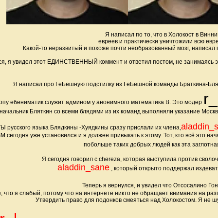
Я написал по то, что в Холокост в Винни
евреев и практически уничтожили всю евр
Какой-то неразвитый и похоже почти необразованный мозг, написал 
ся, я увидел этот ЕДИНСТВЕННЫЙ коммент и ответил постом, не занимаясь эт
Я написал про ГеБешную подстилку из ГеБешной команды Браткина-Бля
r_
опу ебениматик служит админом у анонимного математика В. Это модер
 начальник Бляткин со всеми блядями из их команд выполняли указание Москв
aladdin_
русского языка Блядкины -Хуядкины сразу прислали их члена,
егодня уже установился и я должен привыкать к этому. Тот, кто всё это нач
побольше таких добрых людей как эта заглотна
Я сегодня говорил с chereza, которая выступила против сволоче
aladdin_sane
, который открыто поддержал издеват
Теперь я вернулся, и увидел что Отсосалино Го
е, что я слабый, потому что на интернете никто не обращает внимания на ра
Утвердить право для подонков смеяться над Холокостом. Я не шу