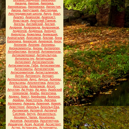
Аманда
,
Америк
,
Америка
,
Американцы
,
Америкюки
,
Амнистия
,
Амона
,
Ампутация
,
Амстердам
,
Амстердамская школа
,
Амур
,
Анал
,
Анализ
,
Анархизм
,
Анархист
,
Анастасия
,
Анатолий Панков
,
Ангелы
,
Английский
,
Англия
,
Андреев
,
Андромеда
,
Андроников
,
Андропов
,
Андрюша
,
Анекдот
,
Анекдоты
,
Анжелика
,
Анимация
,
Анинаталия
,
Анисимов
,
Анклав
,
Анна
Каренина
,
Аннексия
,
Анненков
,
Анон
,
Анонизм
,
Аноним
,
Анонимы
,
Анонкомменты
,
Аноны
,
Антверпен
,
Антибиотики
,
Антигей
,
Антиемитизм
,
Антикомпромат
,
Антикультура
,
Антилопа гну
,
Антипушкин
,
Антисемит
,
Антисемитизм
,
Антисемитизм. ГеБе
,
Антисемитим
,
Антисемиты
,
Антисемтизм
,
Антисенмитизм
,
Антисталинизм
,
Антон
,
Антонеску
,
Антракт
,
Антропология
,
Анус
,
Анусы
,
Аононы
,
Апельсины
,
Апологетика
,
Апостол
,
Апостолы
,
Апреликов
,
Апсит
,
Апухтин
,
Ар Нуво
,
Ар деко
,
Арабский
терроризм
,
Арабы
,
Аргентина
,
Ардеко
,
Арест
,
Арефьева
,
Аризона
,
Арийцы
,
Аристотель
,
Арктика
,
Арлекино
,
Армада
,
Армения
,
Армия
,
Армстронг
,
Арнольд
,
Арнольд Ева
,
Артемизия
,
Артемуй
,
Артемуй
Сисярик
,
Артур
,
Архангельск
,
Архимед. Чапек
,
Архипенко
,
Архипов
,
Архипова
,
Архитектура
,
Аршакуни
,
Асад
,
Асатий
,
Ассистент
,
Астер
,
Астрахань
,
Астронавты
,