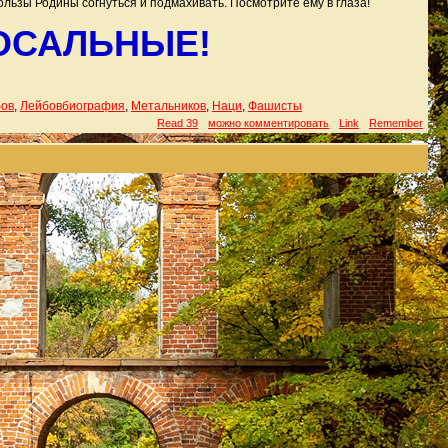
ользы Родины согнуться и подмахивать. Посмотрите ему в глаза!
ОСАЛЬНЫЕ!
ов
,
Лейбовбиография
,
Метальников
,
Наци
,
Фашисты
Read 39
можно комментировать
Link
Remember