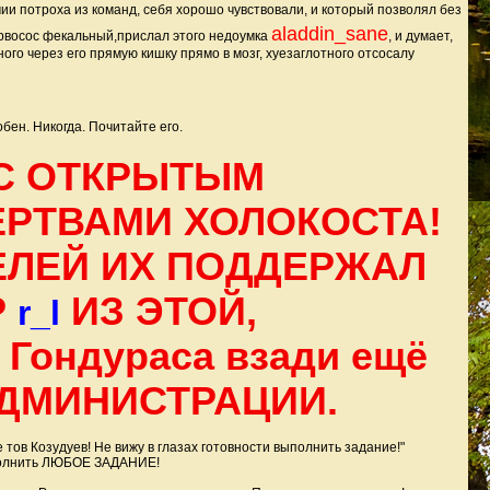
чии потроха из команд, себя хорошо чувствовали, и который позволял без
aladdin_sane
Курвосос фекальный,прислал этого недоумка
, и думает,
ого через его прямую кишку прямо в мозг, хуезаглотного отсосалу
бен. Никогда. Почитайте его.
 С ОТКРЫТЫМ
РТВАМИ ХОЛОКОСТА!
ЕЛЕЙ ИХ ПОДДЕРЖАЛ
Р
ИЗ ЭТОЙ,
r_l
Гондураса взади ещё
 АДМИНИСТРАЦИИ.
 тов Козудуев! Не вижу в глазах готовности выполнить задание!"
выполнить ЛЮБОЕ ЗАДАНИЕ!