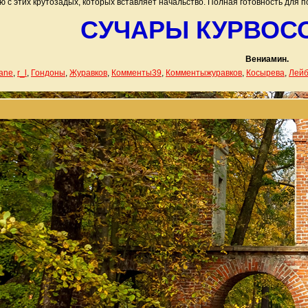
ю с этих крутозадых, которых вставляет начальство. Полная готовность для п
СУЧАРЫ КУРВОС
Вениамин.
sane
,
r_l
,
Гондоны
,
Журавков
,
Комменты39
,
Комментыжуравков
,
Косырева
,
Лейб