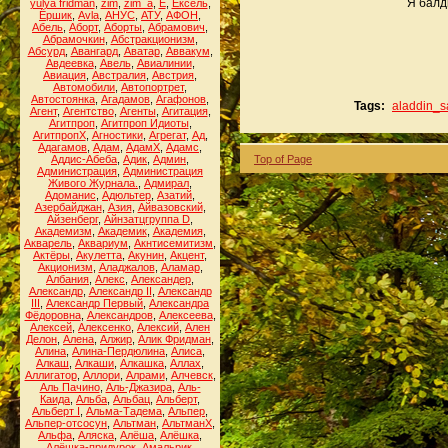
Я балд
yulya fridman
,
zim
,
zim_a
,
Ё
,
Ёксель
,
Ёршик
,
Аvla
,
АНУС
,
АТУ
,
АФОН
,
Абель
,
Аборт
,
Аборты
,
Абрамович
,
Абрамочкин
,
Абстракционизм
,
Абсурд
,
Авангард
,
Аватар
,
Аввакум
,
Авдеевка
,
Авель
,
Авиалинии
,
Авиация
,
Австралия
,
Австрия
,
Автомобили
,
Автопортрет
,
Автостоянка
,
Агадамов
,
Агафонов
,
Tags:
aladdin_
Агент
,
Агентство
,
Агенты
,
Агитация
,
Агитпроп
,
Агитпроп Идиоты
,
АгитпропХ
,
Агностики
,
Агрегат
,
Ад
,
Адагамов
,
Адам
,
АдамХ
,
Адамс
,
Аддис-Абеба
,
Адик
,
Админ
,
Top of Page
Администрация
,
Администрация
Живого Журнала.
,
Адмирал
,
Адоманис
,
Адюльтер
,
Азатий
,
Азербайджан
,
Азия
,
Айвазовский
,
Айзенберг
,
Айнзатцгруппа D
,
Академизм
,
Академик
,
Академия
,
Акварель
,
Аквариум
,
Акнтисемитизм
,
Актёры
,
Акулетта
,
Акунин
,
Акцент
,
Акционизм
,
Аладжалов
,
Аламар
,
Албания
,
Алекс
,
Александер
,
Александр
,
Александр II
,
Александр
III
,
Александр Первый
,
Александра
Фёдоровна
,
Александров
,
Алексеева
,
Алексей
,
Алексенко
,
Алексий
,
Ален
Делон
,
Алена
,
Алжир
,
Алик Фридман
,
Алина
,
Алина-Пердюлина
,
Алиса
,
Алкаш
,
Алкаши
,
Алкашка
,
Аллах
,
Аллигатор
,
Аллори
,
Алрами
,
Алчевск
,
Аль Пачино
,
Аль-Джазира
,
Аль-
Каида
,
Альба
,
Альбац
,
Альберт
,
Альберт I
,
Альма-Тадема
,
Альпер
,
Альпер-отсосун
,
Альтман
,
АльтманХ
,
Альфа
,
Аляска
,
Алёша
,
Алёшка
,
Алёшка-придурок
,
Амальрик
,