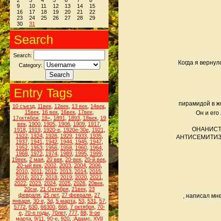
2
3
4
5
6
7
8
9
10
11
12
13
14
15
16
17
18
19
20
21
22
23
24
25
26
27
28
29
30
31
Search
Search:
Когда я вернул
Category:
Entry Tags
пирамидой в ж
10 съезд
,
11век
,
12век
,
13 век
,
14век
,
15век
,
16 век
,
16век
,
17век
,
Он и его
17октября
,
18+
,
1891
,
1893
,
18век
,
19
век
,
1900
,
1905
,
1906
,
1909
,
1917
,
ОНАНИСТЫ 
1918
,
1919
,
1920-е
,
1920е-30е
,
1921
,
1922
,
1924
,
1926
,
1929
,
1933
,
1935
,
АНТИСЕМИТИЗМ с
1937
,
1941
,
1942
,
1944
,
1945
,
1947
,
1952
,
1953
,
1956
,
1958
,
1960
,
1964
,
1968
,
1972
,
1974
,
1989
,
1995
,
1999
,
19век
,
2 мая
,
20 век
,
20-век
,
20-й век
,
20-ый век
,
2002
,
2003
,
2004
,
2006
,
2010
,
2011
,
2012
,
2013
,
2014
,
2015
,
2016
,
2017
,
2018
,
2019
,
2020
,
2021
,
2022
,
2023
,
2024
,
2025
,
2026
,
20век
,
20см
,
21 Октября
,
21век
,
23
февраля
,
25 лет
,
27 февраля
,
27
, написал мн
января
,
30-е
,
3d
,
5 марта
,
53
,
531
,
57
,
5772
,
630
,
66300
,
666
,
7 октября
,
70-
е
,
70-е годы
,
70лет
,
777
,
88
,
9-ое
марта
,
9/11
,
90-е
,
920
,
:Адамс
,
XVII