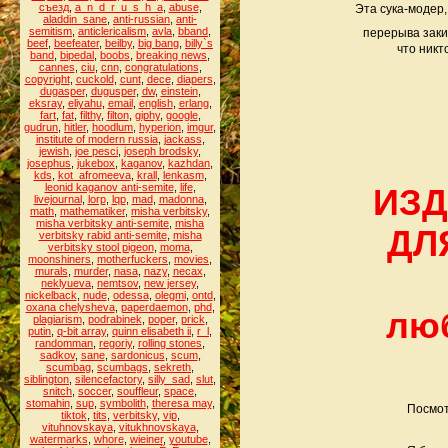
съезд
,
a_n_d_r_u_s_h_a
,
abuse
,
Эта сука-модер,
aladdin_sane
,
anti-russian
,
anti-
semitism
,
anticlericalism
,
avla
,
bband
,
перерыва заки
beef
,
beefeater
,
beilby
,
big bang
,
billy`s
что никт
band
,
bipedal
,
boobs
,
breaking news
,
cannes
,
ciu
,
cnn
,
congratulations
,
copyright
,
cuckold
,
cunt
,
dece
,
diapers
,
dugasper
,
dugusper
,
dw
,
einstein
,
eksray
,
eliyahu
,
email
,
english
,
erlang
,
fart
,
fat
,
filthy
,
filton
,
giphy
,
google
,
gudrun
,
hitler
,
hoodlum
,
hyperion
,
imgur
,
institute of modern russia
,
jackass
,
jewish
,
joe pesci
,
joseph brodsky
,
josephus
,
jukebox
,
kaganov
,
kazhdan
,
kds
,
kot_afromeeva
,
krall
,
lenkasm
,
leonid kaganov anti-semite
,
life
,
ИЗД
livejournal
,
lorp
,
lqp
,
mad
,
madonna
,
math
,
mathematiker
,
misha verbitsky
,
misha verbitsky anti-semite
,
misha
ДЛ
verbitsky rabid anti-semite
,
misha
verbitsky stool pigeon
,
moma
,
moonshiners
,
motherfuckers
,
movies
,
murals
,
murder
,
nasa
,
nazy
,
necax
,
neklyueva
,
nemtsov
,
new jersey
,
nickelback
,
nude
,
odessa
,
olegmi
,
ontd
,
oxana chelysheva
,
paperdaemon
,
phd
,
лю
plagiarism
,
podrabinek
,
poper
,
prick
,
putin
,
q-bit array
,
quinn elisabeth ii
,
r_l
,
randomman
,
regoriy
,
rolling stones
,
sadkov
,
sane
,
sardonicus
,
scum
,
scumbag
,
scumbags
,
sekreth
,
siblington
,
silencefactory
,
silly_sad
,
slut
,
snitch
,
soccer
,
souffleur
,
space
,
stomahin
,
sup
,
symbolith
,
theresa may
,
Посмот
tiktok
,
tits
,
verbitsky
,
vip
,
vituhnovskaya
,
vitukhnovskaya
,
watermarks
,
whore
,
wieiner
,
youtube
,