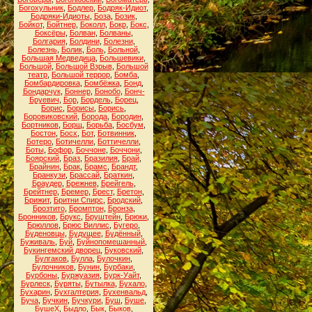
Богохульник
,
Бодлер
,
Бодряк-Идиот
,
Бодряки-Идиоты
,
Боза
,
Бозик
,
Бойкот
,
Бойтнер
,
Боколл
,
Бокр
,
Бокс
,
Боксёры
,
Болван
,
Болваны
,
Болгария
,
Болдини
,
Болезни
,
Болезнь
,
Болик
,
Боль
,
Больной
,
Большая Медведица
,
Большевики
,
Большой
,
Большой Взрыв
,
Большой
театр
,
Большой террор
,
Бомба
,
Бомбардировка
,
Бомбёжка
,
Бонд
,
Бондарчук
,
Боннер
,
Бонобо
,
Бонч-
Бруевич
,
Бор
,
Бордель
,
Борец
,
Борис
,
Борисы
,
Борись
,
Боровиковский
,
Борода
,
Бородин
,
Бортников
,
Борщ
,
Борьба
,
Босбум
,
Бостон
,
Босх
,
Бот
,
Ботвинник
,
Ботеро
,
Ботичелли
,
Боттичелли
,
Боты
,
Бофор
,
Боччоне
,
Боччони
,
Боярский
,
Браз
,
Бразилия
,
Брай
,
Брайнин
,
Брак
,
Брамс
,
Брандт
,
Бранкузи
,
Брассай
,
Браткин
,
Браудер
,
Брежнев
,
Брейгель
,
Брейтнер
,
Бремер
,
Брест
,
Бретон
,
Брижит
,
Бритни Спирс
,
Бродский
,
Брозтито
,
Бромптон
,
Бронза
,
Бронников
,
Брукс
,
Бруштейн
,
Брюки
,
Брюллов
,
Брюс Виллис
,
Бугеро
,
Буденовцы
,
Будущее
,
Будённый
,
Буживаль
,
Буй
,
Буйнопомешанный
,
Букингемский дворец
,
Буковский
,
Булгаков
,
Булла
,
Булочкин
,
Булочников
,
Бунин
,
Бурбаки
,
Бурбоны
,
Буржуазия
,
Бурк-Уайт
,
Бурлеск
,
Буряты
,
Бутылка
,
Бухало
,
Бухарин
,
Бухгалтерия
,
Бухенвальд
,
Буча
,
Бучкин
,
Бучкури
,
Буш
,
Буше
,
БушеХ
,
Быдло
,
Бык
,
Быков
,