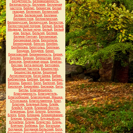
Бездетность
,
Безнаказанность
,
Безопасность
,
Безумие
,
Безумная
частота
,
Бейлис
,
Бекингэм
,
Белая
гвардия
,
Беленкин
,
Белинский
,
Белки
,
Белковский
,
Беллини
,
Беломестнов
,
Беломлинская
,
Белорруссия
,
Белоруссия
,
Белосток
,
Белостокский погром
,
Белые
,
Белые
Медведи
,
Белые ночи
,
Белый
,
Белый
дом
,
Белых
,
Бельгия
,
Беляев
,
Беляев-Гинтовт
,
Бензиновая
,
Бензиновая пила
,
Бензопила
,
Бенкендорф
,
Бенсон
,
Бербер
,
Берберова
,
Берггольц
,
Бергман
,
Бердник
,
Бердяев
,
Берег
,
Березовский
,
Беременность
,
Берия
,
Берлин
,
Бернар
,
Бернштам
,
Беро
,
Берсерк
,
Берёзовая роща
,
Берёзы
,
Беслан
,
Бета-версия
,
Бетховен
,
Бешеная Частота
,
Бешенство
,
Бешенство матки
,
Бешеный
Антисемитизм
,
Беэр-Шева
,
Бибик
,
Библиотека
,
Библия
,
Бигдан
,
Бизнес
,
Бизоны
,
Бикнел
,
Билл
,
Билогия
,
Био
,
Биология
,
Бирюлёво
,
Бисмарк
,
Бита
,
Битлы
,
Благовещенск
,
Благодарность
,
Благодетель
,
Благообразие
,
Благородная. Машка-
Отсосашка
,
Благославенна
,
Блат
,
Блатняк
,
Бледный Конь
,
Блейк
,
БлейкХ
,
Блеф
,
Ближний Восток
,
Близнецы
,
Блог
,
Блогер
,
Блогеры
,
Блоги
,
Блок
,
Блокада
,
Блокирование
,
Блонди
,
Блоштейн
,
Блудныйсын
,
Блумберг
,
Бляди
,
Блядство
,
Блядь
,
Бляткин
,
Бобёжка
,
Бог
,
Богатыри
,
Богданов
,
Богданов-Бельский
,
Боги
,
Боговеры
,
Боголюбский
,
Богоматерь
,