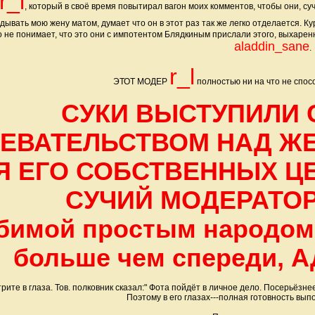
r_l
, который в своё время повытирал вагон моих комментов, чтобы они, су
дывать мою жену матом, думает что он в этот раз так же легко отделается. 
о не понимает, что это они с импотентом Блядкиным прислали этого, выхаренн
aladdin_sane
.
r_l
ЭТОТ МОДЕР
полностью ни на что не спосо
СУКИ ВЫСТУПИЛИ
ЕВАТЕЛЬСТВОМ НАД ЖЕ
Я ЕГО СОБСТВЕННЫХ Ц
СУЧИЙ МОДЕРАТО
бимой простым народом 
больше чем спереди,
рите в глаза. Тов. полковник сказал:" Фота пойдёт в личное дело. Посерьёзнее
Поэтому в его глазах---полная готовность 