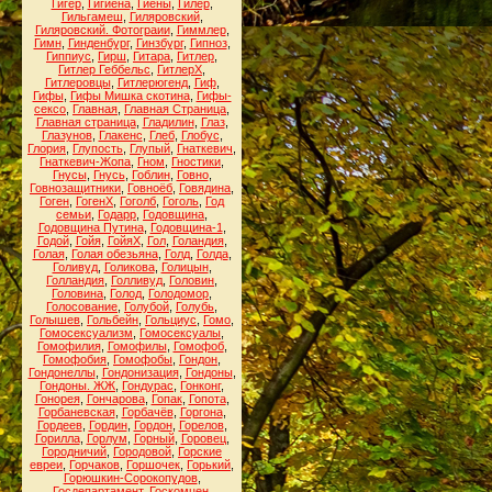
Гигер
,
Гигиена
,
Гиены
,
Гилер
,
Гильгамеш
,
Гиляровский
,
Гиляровский. Фотограии
,
Гиммлер
,
Гимн
,
Гинденбург
,
Гинзбург
,
Гипноз
,
Гиппиус
,
Гирш
,
Гитара
,
Гитлер
,
Гитлер Геббельс
,
ГитлерХ
,
Гитлеровцы
,
Гитлерюгенд
,
Гиф
,
Гифы
,
Гифы Мишка скотина
,
Гифы-
сексо
,
Главная
,
Главная Страница
,
Главная страница
,
Гладилин
,
Глаз
,
Глазунов
,
Глакенс
,
Глеб
,
Глобус
,
Глория
,
Глупость
,
Глупый
,
Гнаткевич
,
Гнаткевич-Жопа
,
Гном
,
Гностики
,
Гнусы
,
Гнусь
,
Гоблин
,
Говно
,
Говнозащитники
,
Говноёб
,
Говядина
,
Гоген
,
ГогенХ
,
Гоголб
,
Гоголь
,
Год
семьи
,
Годарр
,
Годовщина
,
Годовщина Путина
,
Годовщина-1
,
Годой
,
Гойя
,
ГойяХ
,
Гол
,
Голандия
,
Голая
,
Голая обезьяна
,
Голд
,
Голда
,
Голивуд
,
Голикова
,
Голицын
,
Голландия
,
Голливуд
,
Головин
,
Головина
,
Голод
,
Голодомор
,
Голосование
,
Голубой
,
Голубь
,
Голышев
,
Гольбейн
,
Гольциус
,
Гомо
,
Гомосексуализм
,
Гомосексуалы
,
Гомофилия
,
Гомофилы
,
Гомофоб
,
Гомофобия
,
Гомофобы
,
Гондон
,
Гондонеллы
,
Гондонизация
,
Гондоны
,
Гондоны. ЖЖ
,
Гондурас
,
Гонконг
,
Гонорея
,
Гончарова
,
Гопак
,
Гопота
,
Горбаневская
,
Горбачёв
,
Горгона
,
Гордеев
,
Гордин
,
Гордон
,
Горелов
,
Горилла
,
Горлум
,
Горный
,
Горовец
,
Городничий
,
Городовой
,
Горские
евреи
,
Горчаков
,
Горшочек
,
Горький
,
Горюшкин-Сорокопудов
,
Госдепартамент
,
Госкомцен
,