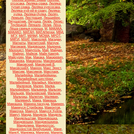
отсосака
,
Люляка-срака
,
Люляка-
тупая-срака
,
Люляка-хуесосака
,
Люляка-хуй-ей-в-сраку
,
Люляка-
хуяка
,
Люляка=Хуяка
,
Люляч
,
Люмьер
,
Люстрация
,
Люццифер
,
Лягушатник
,
Лягушка
,
Лялёк
,
Ляпис-
Трубецкой
,
Ляпкало
,
Лёлик
,
Лёха
,
Лёша-свинья-хороша
,
М
,
МАКАКА
,
МАКАКО
,
МАТАН
,
МАТАНючки
,
МВД
,
МГУ
,
МИТ
,
МИФИ
,
МОМА
,
МРОТ
,
МФТИ
,
МХАТ
,
Мавзолей
,
Магадан
,
Магнаты
,
Магнитский
,
Магнум
,
Магомаев
,
Мадовошки
,
Мадонна
,
Мазохист
,
Маиуполь
,
Май
,
Майдан
,
Майерс
,
Майков
,
Майн Кампф
,
Майсурян
,
Мак
,
Макака
,
Макаревич
,
Макарова
,
Макароны
,
Маковецкий
,
Маковский
,
Маковский В
,
МаковскийХ
,
Макрон
,
Макс Эрнст
,
Максим
,
Максимов
,
Макспарк
,
Малафейка
,
Малафейкины
,
Малафейные шестёрки.
,
Малафейный
,
Малафья
,
Малевич
,
Маленков
,
Малер
,
Малка
,
Малофейкин
,
Мальвина
,
Мальгин
,
Мальцев
,
Мальчевский
,
Мальчик
,
Мальчиш
,
Малютин
,
Малявин
,
МалявинХ
,
Мама
,
Мамаша
,
Мамашка
,
Мамина паскуда
,
Маммен
,
Маммуся Стребкова
,
Мамонтов
,
Мамочка
,
Мамуся
,
Мамуся Хуйла
,
Мамут
,
Манда
,
Мандела
,
Мандель
,
Мандельштам
,
Мандовошка
,
Мандовошки
,
Мандовошкина
,
Мандолина
,
Мандоотсос
,
Мандохвостов-Вербуёцкий.
,
Мане
,
МанеХ
,
Манежка
,
Манизер
,
Манила
,