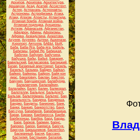
Архипов
,
Архипова
,
Архитектура
,
Аршакуни
,
Асад
,
Асатий
,
Ассистент
,
Астер
,
Астрахань
,
Астронавты
,
Астрономы
,
Астрофизика
,
Атака
,
Атаки
,
Атеизм
,
Атеисты
,
Атлантида
,
Атомная бомба
,
Атомная война
,
Атомная подлодка
,
Аукционы
,
Аутизм
,
Афанасьев
,
Афганистан
,
Афедрон
,
Афины
,
Афоризмы
,
Африка
,
Ахмадулина
,
Ахматова
,
Ахуеев
,
Ахуеево
,
Ацтеки
,
Ашкенази
,
Аэропорт
,
Аятолла
,
БАБЫ
,
БЫК
,
Баба
,
Баба-Яга
,
Баба-яга
,
Бабель
,
Бабизмы
,
Бабий Яр
,
Бабицкая
,
Бабочки
,
Бабурин
,
Бабучина
,
Бабушка
,
Бабы
,
Бабьё
,
Бавария
,
Бавильский
,
Багдасарова
,
Багрицкий
,
Базар
,
Базарный аристократ
,
Базиль
,
БазильХ
,
Базыма
,
Байден
,
Байкал
,
Байкер
,
Байкеры
,
Байрон
,
Байя кон
диас
,
Бакалович
,
Баклан
,
Бакстер
,
Бакунин
,
Бакушинская
,
Балабурда
,
Балалаечник
,
Балалайкин
,
Балалайкн
,
Балет
,
Балин
,
Балморал
,
Балотелли
,
Бальдунг
,
БальдунгХ
,
Бальзак
,
Бальтерманц
,
Бальтюс
,
Бан
,
Банальность
,
Бандера
,
Бандерша
,
Фот
Банджо
,
Бандиты
,
Банионис
,
Банк
,
Банки
,
Банкир
,
Банкротство
,
Баня
,
Бар-сука
,
Барабанов
,
Барабанщица
,
Барак
,
Бараки
,
Барбаросса
,
Барби
,
Барбизонцы
,
Барбра
,
Бард
,
Барды
,
Влад
Баре
,
Барков
,
Бармин
,
Барнс
,
Барокко
,
Барон
,
Барриса
,
Барсук
,
Барсука
,
Барышников
,
Баскетбол
,
Басманный
,
Басня
,
Бассано
,
Бастилия
,
Бастрыкин
,
Баталов
,