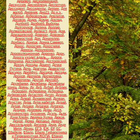
Дирижёр
,
Дискриминация
,
Дискуссия
,
Диснейленд
,
Диспетчер
,
Диссидент
,
Диссиденты
,
Дитрих
,
Для
жалоб
,
Дневник
,
Дно21
,
До н.э.
,
Добиньи
,
Добровольцы
,
Довлатов
,
Договор
,
Додик
,
Дожди
,
Доклад
,
Долбоёб
,
Долбоёб. Выборы
,
Долгоруков
,
Долина
,
Доллар
,
Долматовский
,
Долматт
,
Доля
,
Дом
,
Домашевский
,
Домкрат
,
Домовой
,
Домострой
,
Дон
,
Донателло
,
Донбасс
,
Донецк
,
Донна Саммер
,
Донос
,
Доносчик
,
Доносчики
,
Доносы
,
Дополнение
,
Дореволюционная
,
Доренко
,
Дорн
,
Дорога уходит вдаль...
,
Дороги
,
Доронина
,
Достижение
,
Достоевский
,
Доход
,
Доходы
,
Доцент
,
Дочки
Путина
,
Дочь
,
Драгуны
,
Драматург
,
Дрезден
,
Дрейфус
,
Дроздов
,
Дрозды
,
Дронов
,
Дрочила
,
Дрочиловка
,
Дрочилы
,
Другой
,
ДругойХ
,
Дружбанки
,
Дружбаны
,
Дружбаны
конец
,
Дрянь
,
Ду
,
Дуб
,
Дубай
,
Дублин
,
Дубровин
,
Дубровина
,
Дубровка
,
Дубровская
,
Дугаспер
,
Дугин
,
Дукрак
,
Дума
,
Думай
,
Дунаевский
,
Дункан
,
Дунстан
,
Дура
,
Дура набитая
,
Дурай
,
Дурак
,
Дураки
,
Дурачки
,
Дурачок
,
Дурдом
,
Дуремар
,
Дуры
,
Дуся
,
Духовенство
,
Духовник
,
Дуэль
,
Дьяк
,
Дэни Клейн
,
Дюдяка-Хуяка
,
Дюков
,
Дюкрё
,
Дюма
,
Дюпакье
,
Дюрер
,
Дюссельдорф
,
Дягилев
,
Дядя
,
Дядя
Митя
,
Дёниц
,
ЕГЭ
,
ЕЖ
,
ЕР
,
ЕС
,
Ебабели
,
Ебало
,
Ебало Тифаретника
и Перманентная ЖОПА
,
Ебанат
,
Ебанатка
,
Ебанаты
,
Ебанутая