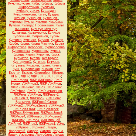
Ку-клукс-клан
,
Куба
,
Кубизм
,
Кубизм
Тифаретника
,
КубизмХ
,
Кубофутуризм
,
Кувалдин
,
Кувшинникова
,
Кугач
,
Куздра
,
Кузнец
,
Кузнецов
,
Кузнецов.
,
Куинджи
,
Куклы
,
Кукмор
,
Кукобака
,
Кулаки
,
Кулидар Провокация
,
Культ
личности
,
Культур-Мультур
,
Культура
,
Культуролог
,
Куников
,
Купленный
,
Куприянов
,
Купцы
,
Купчиха
,
Купчихи
,
Кураев
,
Куратор
,
Курбе
,
Курва
,
Курва Мамина
,
Курва
Тифаретная
,
Курвосос
,
Курвососина
,
Курвососка
,
Курвососы
,
Курвы
,
Курица
,
Курли
,
Курочка
,
Курск
,
Курчатов
,
Кустик
,
Кустодиев
,
КустодиевХ
,
Кутепов
,
Кутузов
,
Кутузова
,
Кухарка
,
Кухня
,
Кучма
,
Куш
,
Кшесинская
,
Кьюкор
,
Кэт
,
Кюстин
,
Кюхля
,
Кёнигсберг
,
Кёртис
,
ЛГБТ
,
ЛДПР
,
ЛДР
,
ЛЖ
,
ЛЖЛ
,
ЛЖР
,
ЛЖР Жопа
,
ЛЖР ЛЖРнов2
,
ЛЖР
Носик
,
ЛЖР-нов3
,
ЛЖР. ЛЖРнов
,
ЛЖР. ЛЖРнов2
,
ЛЖР3
,
ЛЖРНов2
,
ЛЖРНов4
,
ЛЖРн
,
ЛЖРначалонов
,
ЛЖРнлв
,
ЛЖРнов
,
ЛЖРнов-2
,
ЛЖРнов-3
,
ЛЖРнов2
,
ЛЖРнов2
Бразилия
,
ЛЖРнов2 Стихи
,
ЛЖРнов2.
,
ЛЖРнов2нов2
,
ЛЖРнов3
,
ЛЖРнов3 ЛЖР
,
ЛЖРнов3Грек
,
ЛЖРнов3Икусство
,
ЛЖРнов3нов3
,
ЛЖРнов4
,
ЛЖРнов5
,
ЛЖРновое2
,
ЛЖРов2
,
ЛЖРов4
,
ЛЖРпрощай
,
ЛЖРпуб
,
ЛЖРтов2
,
ЛЖРуход1
,
ЛЖр
,
ЛЖрнов
,
ЛЖрнов2
,
Лавра
,
Лаврентий
,
Лавров
,
Лагеря
,
Лагуна
,
Ладен
,
Лазарева
,
Лангобард
,
Ландау
,