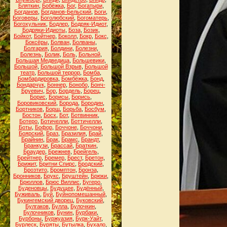
Бляткин
,
Бобёжка
,
Бог
,
Богатыри
,
Богданов
,
Богданов-Бельский
,
Боги
,
Боговеры
,
Боголюбский
,
Богоматерь
,
Богохульник
,
Бодлер
,
Бодряк-Идиот
,
Бодряки-Идиоты
,
Боза
,
Бозик
,
Бойкот
,
Бойтнер
,
Боколл
,
Бокр
,
Бокс
,
Боксёры
,
Болван
,
Болваны
,
Болгария
,
Болдини
,
Болезни
,
Болезнь
,
Болик
,
Боль
,
Больной
,
Большая Медведица
,
Большевики
,
Большой
,
Большой Взрыв
,
Большой
театр
,
Большой террор
,
Бомба
,
Бомбардировка
,
Бомбёжка
,
Бонд
,
Бондарчук
,
Боннер
,
Бонобо
,
Бонч-
Бруевич
,
Бор
,
Бордель
,
Борец
,
Борис
,
Борисы
,
Борись
,
Боровиковский
,
Борода
,
Бородин
,
Бортников
,
Борщ
,
Борьба
,
Босбум
,
Бостон
,
Босх
,
Бот
,
Ботвинник
,
Ботеро
,
Ботичелли
,
Боттичелли
,
Боты
,
Бофор
,
Боччоне
,
Боччони
,
Боярский
,
Браз
,
Бразилия
,
Брай
,
Брайнин
,
Брак
,
Брамс
,
Брандт
,
Бранкузи
,
Брассай
,
Браткин
,
Браудер
,
Брежнев
,
Брейгель
,
Брейтнер
,
Бремер
,
Брест
,
Бретон
,
Брижит
,
Бритни Спирс
,
Бродский
,
Брозтито
,
Бромптон
,
Бронза
,
Бронников
,
Брукс
,
Бруштейн
,
Брюки
,
Брюллов
,
Брюс Виллис
,
Бугеро
,
Буденовцы
,
Будущее
,
Будённый
,
Буживаль
,
Буй
,
Буйнопомешанный
,
Букингемский дворец
,
Буковский
,
Булгаков
,
Булла
,
Булочкин
,
Булочников
,
Бунин
,
Бурбаки
,
Бурбоны
,
Буржуазия
,
Бурк-Уайт
,
Бурлеск
,
Буряты
,
Бутылка
,
Бухало
,