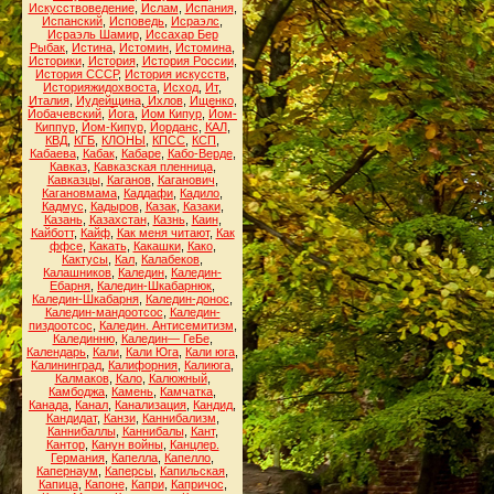
Искусствоведение
,
Ислам
,
Испания
,
Испанский
,
Исповедь
,
Исраэлс
,
Исраэль Шамир
,
Иссахар Бер
Рыбак
,
Истина
,
Истомин
,
Истомина
,
Историки
,
История
,
История России
,
История СССР
,
История искусств
,
Историяжидохвоста
,
Исход
,
Ит
,
Италия
,
Иудейщина
,
Ихлов
,
Ищенко
,
Йобачевский
,
Йога
,
Йом Кипур
,
Йом-
Киппур
,
Йом-Кипур
,
Йорданс
,
КАЛ
,
КВД
,
КГБ
,
КЛОНЫ
,
КПСС
,
КСП
,
Кабаева
,
Кабак
,
Кабаре
,
Кабо-Верде
,
Кавказ
,
Кавказская пленница
,
Кавказцы
,
Каганов
,
Каганович
,
Кагановмама
,
Каддафи
,
Кадило
,
Кадмус
,
Кадыров
,
Казак
,
Казаки
,
Казань
,
Казахстан
,
Казнь
,
Каин
,
Кайботт
,
Кайф
,
Как меня читают
,
Как
ффсе
,
Какать
,
Какашки
,
Како
,
Кактусы
,
Кал
,
Калабеков
,
Калашников
,
Каледин
,
Каледин-
Ебарня
,
Каледин-Шкабарнюк
,
Каледин-Шкабарня
,
Каледин-донос
,
Каледин-мандоотсос
,
Каледин-
пиздоотсос
,
Каледин. Антисемитизм
,
Калединню
,
Каледин— ГеБе
,
Календарь
,
Кали
,
Кали Юга
,
Кали юга
,
Калининград
,
Калифорния
,
Калиюга
,
Калмаков
,
Кало
,
Калюжный
,
Камбоджа
,
Камень
,
Камчатка
,
Канада
,
Канал
,
Канализация
,
Кандид
,
Кандидат
,
Канзи
,
Каннибализм
,
Каннибаллы
,
Каннибалы
,
Кант
,
Кантор
,
Канун войны
,
Канцлер.
Германия
,
Капелла
,
Капелло
,
Капернаум
,
Каперсы
,
Капильская
,
Капица
,
Капоне
,
Капри
,
Капричос
,