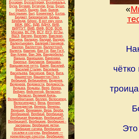
Бухарин
,
Бухгалтерия
,
Бухенвальд
,
Буча
,
Бучкин
,
Бучкури
,
Буш
,
Буше
,
«
М
БушеХ
,
Быдло
,
Бык
,
Быков
,
Быстрыкин
,
Быт
,
БэкингемХ
,
Бэлза
,
те
Бюджет
,
Бюрократия
,
Бёдра
,
Бёрбедж
,
Бёрнс
,
В рот ему ноги
,
ВВЖ
,
ВВС
,
ВДВ
,
ВДНХ
,
ВИВ
,
ВИРПУТ
,
ВМВ
,
ВМФ
,
ВОВ
,
ВОВ.
Москва
,
ВС РФ
,
ВСУ
,
ВУЗ
,
ВУЗы
,
ВШЭ
,
Вагнер
,
Вазелин
,
Ваксман
,
Вакцина
,
Валадон
,
Валдай
,
Валдор
,
Валентынович
,
Валерий Грачиков
,
На
Валлон
,
Валлоттон
,
ВаллоттонХ
,
Валюта
,
Вампир
,
Ван Гог
,
Ван ГогХ
,
Ван Клеве
,
Ван Эйк
,
Вандербильт
,
Ванька
,
Ванюшкин
,
Вареники
,
Варенье
,
Варламов
,
Варшава
,
Варшавское гетто
,
Варяг
,
Василий
,
чётко
Василий Сталин
,
Васильев
,
Васильева
,
Васнецов
,
Вася
,
Вата
,
Вашингтон
,
Вашингтон Пост
,
Вебицкий
,
Вебицкийню
,
Веденев
,
Веденеев
,
Ведомости
,
Ведомость
,
троица
Ведьма
,
Ведьмы
,
Веер
,
Веера
,
Вейден
,
Вейсенгоф
,
Веласкес
,
Веласко
,
Великий Князь
,
Великобритания
,
Веллер
,
Велосипед
,
Велосипедист
,
Вена
,
Венгрия
,
Б
Венедиктов
,
Венера
,
Венеры
,
Венеция
,
Вениамин
,
Вера
,
Верба
,
Вербицикий
,
Вербицй
,
Вербицкая
,
Вербицкая Фридман
,
ВербицкаяП
,
ВербицкаяХ
,
Вербицкие
,
Вербицкие -
засранцы
,
Вербицкие детки
,
Это
Вербицкие сатира
,
Вербицкие
сосалки и сосуны
,
Вербицкие —
кремлёвские сексоты
,
Вербицкие-