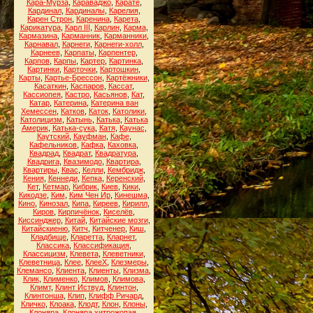
Кара-Мурза
,
Караваджо
,
Карате
,
Кардинал
,
Кардиналы
,
Карелия
,
Карен Строн
,
Каренина
,
Карета
,
Карикатура
,
Карл III
,
Карлин
,
Карма
,
Кармазина
,
Карманник
,
Карманники
,
Карнавал
,
Карнеги
,
Карнеги-холл
,
Карнеев
,
Карпаты
,
Карпентер
,
Карпов
,
Карпы
,
Картер
,
Картинка
,
Картинки
,
Карточки
,
Картошкин
,
Карты
,
Картье-Брессон
,
Картёжники
,
Касаткин
,
Каспаров
,
Кассат
,
Кассиопея
,
Кастро
,
Касьянов
,
Кат
,
Катар
,
Катерина
,
Катерина ван
Хемессен
,
Катков
,
Каток
,
Католики
,
Католицизм
,
Катынь
,
Катька
,
Катька
Америк
,
Катька-сука
,
Катя
,
Каунас
,
Каутский
,
Кауфман
,
Кафе
,
Кафельников
,
Кафка
,
Каховка
,
Квадрад
,
Квадрат
,
Квадратура
,
Квадрига
,
Квазимодо
,
Квартира
,
Квартиры
,
Квас
,
Келли
,
Кембридж
,
Кения
,
Кеннеди
,
Кепка
,
Керенский
,
Кет
,
Кетмар
,
Кибрик
,
Киев
,
Кики
,
Кикодзе
,
Ким
,
Ким Чен Ир
,
Кинешма
,
Кино
,
Кинозал
,
Кипа
,
Киреев
,
Кирилл
,
Киров
,
Кирпичёнок
,
Киселёв
,
Киссинджер
,
Китай
,
Китайские мозги
,
Китайскиеню
,
Китч
,
Китченер
,
Киш
,
Кладбище
,
Кларетта
,
Кларнет
,
Классика
,
Классификация
,
Классицизм
,
Клевета
,
Клеветники
,
Клеветница
,
Клее
,
КлееХ
,
Клезмеры
,
Клемансо
,
Клиента
,
Клиенты
,
Клизма
,
Клик
,
Клименко
,
Климов
,
Климова
,
Климт
,
Клинт Иствуд
,
Клинтон
,
Клинтонша
,
Клип
,
Клифф Ричард
,
Кличко
,
Клоака
,
Клодт
,
Клон
,
Клоны
,
Клоняра
,
Клоняра хитрожопая
,