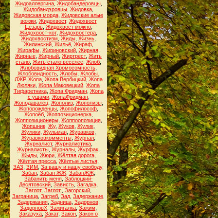
Жидоаллергина
,
Жидобандеровцы
,
Жидобандэровцы
,
Жидовка
,
Жидовская морда
,
Жидовские алые
вожжи
,
Жидохвост
,
Жидохвост
Цезарь
,
Жидохвост можно
,
Жидохвост-кот
,
Жидохвостера
,
Жидохвостизм
,
Жиды
,
Жизнь
,
Жилинский
,
Жильё
,
Жираф
,
Жирафы
,
Жириновский
,
Жирная
,
Жирные
,
Жирный
,
Жиртрест
,
Жить
стало
,
Жить стало веселее
,
Жлоб
,
Жлобовидная Хромосомность
,
Жлобовидность
,
Жлобы
,
Жлобы.
ЛЖР
,
Жопа
,
Жопа Вербицкий
,
Жопа
Люляки
,
Жопа Маковецкий
,
Жопа
Тифаретника
,
Жопа Фридман
,
Жопа
с ушами
,
ЖопаФридман
,
Жоподавалец
,
Жополиз
,
Жополизы
,
Жопорожденцы
,
Жопофилософ
,
Жопоёб
,
Жоппозиционерка
,
Жоппозиционеры
,
Жоппоопозиция
,
Жопшник
,
Жу
,
Жуков
,
Жулик
,
Жулики
,
Жульман
,
Журавков
,
Журавковкомменты
,
Журнал
,
Журналист
,
Журналистика
,
Журналисты
,
Журналы
,
Журфак
,
Жыды
,
Жюри
,
Жёлтая дорога
,
Жёлтая пресса
,
Жёлтые листья
,
ЗАЗ
,
ЗИМ
,
За вашу и нашу свободу
,
Забан
,
Забан ЖЖ
,
ЗабанЖЖ
,
Забанить меня
,
Заблоцкий-
Десятовский
,
Зависть
,
Загадка
,
Заглот
,
Заглот.
,
Загорский
,
Заграница
,
Загреб
,
Зад
,
Задержание
,
Задержания
,
Задница
,
Задорнов
,
ЗадорновХ
,
Зажигалка
,
Зажим
,
Заказуха
,
Закат
,
Закон
,
Закон о