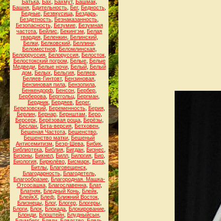
Батька
,
Бах
,
Бахмут
,
Башмак
,
Башня
,
Бдительность
,
Бег
,
Бедность
,
Бедные
,
Безвкусица
,
Бездарь
,
Бездетность
,
Безнаказанность
,
Безопасность
,
Безумие
,
Безумная
частота
,
Бейлис
,
Бекингэм
,
Белая
гвардия
,
Беленкин
,
Белинский
,
Белки
,
Белковский
,
Беллини
,
Беломестнов
,
Беломлинская
,
Белорруссия
,
Белоруссия
,
Белосток
,
Белостокский погром
,
Белые
,
Белые
Медведи
,
Белые ночи
,
Белый
,
Белый
дом
,
Белых
,
Бельгия
,
Беляев
,
Беляев-Гинтовт
,
Бензиновая
,
Бензиновая пила
,
Бензопила
,
Бенкендорф
,
Бенсон
,
Бербер
,
Берберова
,
Берггольц
,
Бергман
,
Бердник
,
Бердяев
,
Берег
,
Березовский
,
Беременность
,
Берия
,
Берлин
,
Бернар
,
Бернштам
,
Беро
,
Берсерк
,
Берёзовая роща
,
Берёзы
,
Беслан
,
Бета-версия
,
Бетховен
,
Бешеная Частота
,
Бешенство
,
Бешенство матки
,
Бешеный
Антисемитизм
,
Беэр-Шева
,
Бибик
,
Библиотека
,
Библия
,
Бигдан
,
Бизнес
,
Бизоны
,
Бикнел
,
Билл
,
Билогия
,
Био
,
Биология
,
Бирюлёво
,
Бисмарк
,
Бита
,
Битлы
,
Благовещенск
,
Благодарность
,
Благодетель
,
Благообразие
,
Благородная. Машка-
Отсосашка
,
Благославенна
,
Блат
,
Блатняк
,
Бледный Конь
,
Блейк
,
БлейкХ
,
Блеф
,
Ближний Восток
,
Близнецы
,
Блог
,
Блогер
,
Блогеры
,
Блоги
,
Блок
,
Блокада
,
Блокирование
,
Блонди
,
Блоштейн
,
Блудныйсын
,
Блумберг
,
Бляди
,
Блядство
,
Блядь
,