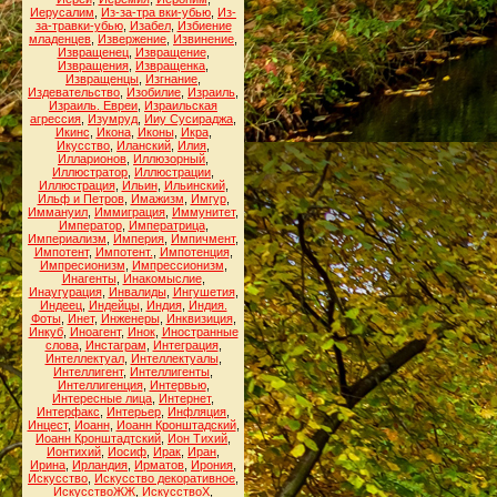
Иерусалим
,
Из-за-тра вки-убью
,
Из-
за-травки-убью
,
Изабел
,
Избиение
младенцев
,
Извержение
,
Извинение
,
Извращенец
,
Извращение
,
Извращения
,
Извращенка
,
Извращенцы
,
Изгнание
,
Издевательство
,
Изобилие
,
Израиль
,
Израиль. Евреи
,
Израильская
агрессия
,
Изумруд
,
Ииу Сусираджа
,
Икинс
,
Икона
,
Иконы
,
Икра
,
Икусство
,
Иланский
,
Илия
,
Илларионов
,
Иллюзорный
,
Иллюстратор
,
Иллюстрации
,
Иллюстрация
,
Ильин
,
Ильинский
,
Ильф и Петров
,
Имажизм
,
Имгур
,
Иммануил
,
Иммиграция
,
Иммунитет
,
Император
,
Императрица
,
Империализм
,
Империя
,
Импичмент
,
Импотент
,
Импотент.
,
Импотенция
,
Импресионизм
,
Импрессионизм
,
Инагенты
,
Инакомыслие
,
Инаугурация
,
Инвалиды
,
Ингушетия
,
Индеец
,
Индейцы
,
Индия
,
Индия.
Фоты
,
Инет
,
Инженеры
,
Инквизиция
,
Инкуб
,
Иноагент
,
Инок
,
Иностранные
слова
,
Инстаграм
,
Интеграция
,
Интеллектуал
,
Интеллектуалы
,
Интеллигент
,
Интеллигенты
,
Интеллигенция
,
Интервью
,
Интересные лица
,
Интернет
,
Интерфакс
,
Интерьер
,
Инфляция
,
Инцест
,
Иоанн
,
Иоанн Кронштадский
,
Иоанн Кронштадтский
,
Ион Тихий
,
Ионтихий
,
Иосиф
,
Ирак
,
Иран
,
Ирина
,
Ирландия
,
Ирматов
,
Ирония
,
Искусство
,
Искусство декоративное
,
ИскусствоЖЖ
,
ИскусствоХ
,