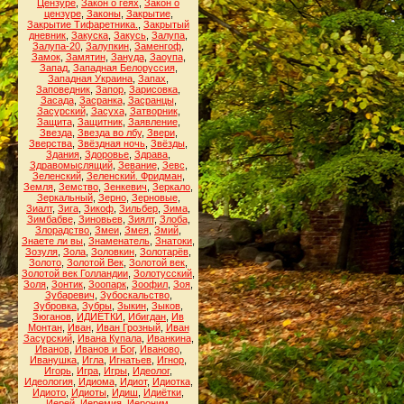
Цензуре
,
Закон о геях
,
Закон о
цензуре
,
Законы
,
Закрытие
,
Закрытие Тифаретника.
,
Закрытый
дневник
,
Закуска
,
Закусь
,
Залупа
,
Залупа-20
,
Залупкин
,
Заменгоф
,
Замок
,
Замятин
,
Зануда
,
Заоупа
,
Запад
,
Западная Белоруссия
,
Западная Украина
,
Запах
,
Заповедник
,
Запор
,
Зарисовка
,
Засада
,
Засранка
,
Засранцы
,
Засурский
,
Засуха
,
Затворник
,
Защита
,
Защитник
,
Заявление
,
Звезда
,
Звезда во лбу
,
Звери
,
Зверства
,
Звёздная ночь
,
Звёзды
,
Здания
,
Здоровье
,
Здрава
,
Здравомыслящий
,
Зевание
,
Зевс
,
Зеленский
,
Зеленский. Фридман
,
Земля
,
Земство
,
Зенкевич
,
Зеркало
,
Зеркальный
,
Зерно
,
Зерновые
,
Зиалт
,
Зига
,
Зикоф
,
Зильбер
,
Зима
,
Зимбабве
,
Зиновьев
,
Зиялт
,
Злоба
,
Злорадство
,
Змеи
,
Змея
,
Змий
,
Знаете ли вы
,
Знаменатель
,
Знатоки
,
Зозуля
,
Зола
,
Золовкин
,
Золотарёв
,
Золото
,
Золотой Век
,
Золотой век
,
Золотой век Голландии
,
Золотусский
,
Золя
,
Зонтик
,
Зоопарк
,
Зоофил
,
Зоя
,
Зубаревич
,
Зубоскальство
,
Зубровка
,
Зубры
,
Зыкин
,
Зыков
,
Зюганов
,
ИДИЁТКИ
,
Ибигдан
,
Ив
Монтан
,
Иван
,
Иван Грозный
,
Иван
Засурский
,
Ивана Купала
,
Иванкина
,
Иванов
,
Иванов и Бог
,
Иваново
,
Иванушка
,
Игла
,
Игнатьев
,
Игнор
,
Игорь
,
Игра
,
Игры
,
Идеолог
,
Идеология
,
Идиома
,
Идиот
,
Идиотка
,
Идиото
,
Идиоты
,
Идиш
,
Идиётки
,
Иерей
,
Иеремия
,
Иероним
,