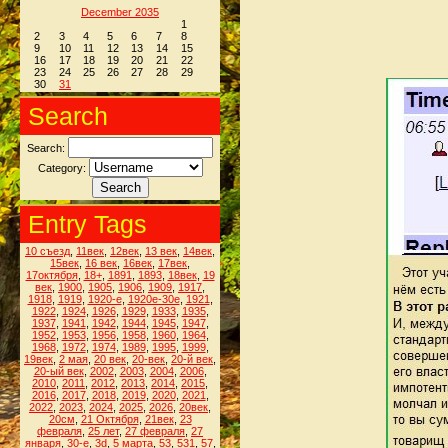
December 2035
1
2
3
4
5
6
7
8
9
10
11
12
13
14
15
16
17
18
19
20
21
22
23
24
25
26
27
28
29
30
31
Search
Search:
Category:
Entry Tags
10 съезд
,
11век
,
12век
,
13 век
,
14век
,
15век
,
16 век
,
16век
,
17век
,
17октября
,
18+
,
1891
,
1893
,
18век
,
19
век
,
1900
,
1905
,
1906
,
1909
,
1917
,
1918
,
1919
,
1920-е
,
1920е-30е
,
1921
,
1922
,
1924
,
1926
,
1929
,
1933
,
1935
,
1937
,
1941
,
1942
,
1944
,
1945
,
1947
,
1952
,
1953
,
1956
,
1958
,
1960
,
1964
,
1968
,
1972
,
1974
,
1989
,
1995
,
1999
,
19век
,
2 мая
,
20 век
,
20-век
,
20-й век
,
20-ый век
,
2002
,
2003
,
2004
,
2006
,
2010
,
2011
,
2012
,
2013
,
2014
,
2015
,
2016
,
2017
,
2018
,
2019
,
2020
,
2021
,
2022
,
2023
,
2024
,
2025
,
2026
,
20век
,
20см
,
21 Октября
,
21век
,
23
февраля
,
25 лет
,
27 февраля
,
27
января
,
30-е
,
3d
,
5 марта
,
53
,
531
,
57
,