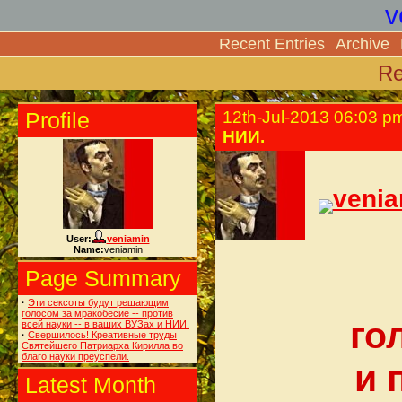
v
Recent Entries
Archive
Re
Profile
12th-Jul-2013 06:03 p
НИИ.
veni
User:
veniamin
Name:
veniamin
Page Summary
·
Эти сексоты будут решающим
голосом за мракобесие -- против
го
всей науки -- в ваших ВУЗах и НИИ.
·
Свершилось! Креативные труды
Святейшего Патриарха Кирилла во
благо науки преуспели.
и 
Latest Month