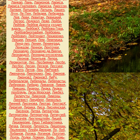
Ланкар
,
Лань
,
Ларионов
,
Лариса
,
Лариса Гнаткевич
,
Лариска
,
Ларссон
,
Латвия
,
Латынина
,
Латынь
,
Лашез
,
Лгун
,
Ле Пен
,
Лебедев
,
Лебедева
,
Лев
,
Леви
,
Левитан
,
Левицкий
,
Легрос
,
Ледокол
,
Леже
,
Лейба
,
Лейбов
,
Лейбов Дорога уходит
вдаль...
,
ЛейбовХ
,
Лейбова Гора
,
Лейбовбиография
,
Лейбовиц
,
Лейбович
,
Лейтенант
,
Лекаренко
,
Лекции
,
Лекция
,
Лем
,
Лемпицка
,
Ленд-лиз
,
Ленин
,
Ленинград
,
Ленказм
,
Леннон
,
Ленточки
,
Леонардо
,
Леонардо да Винчи
,
ЛеонардоХ
,
Леонида-отсосючка
,
Леонов
,
Леонтьев
,
Лепра
,
Лермонтов
,
Лес
,
Лесбиянки
,
Лесбо
,
Лесбос
,
Лесин
,
Лесков
,
Лессинг
,
Лето
,
Летов
,
Лец
,
ЛжРнов4
,
Лженаука
,
Лжепромо
,
Лжр
,
Лжрнов
,
Лжрнов2
,
Лжрнов3
,
ЛиРу
,
Либерализм
,
Либералы
,
Либерасты
,
Либерман
,
Либидо
,
Ливанов
,
Ливия
,
Лившиц
,
Лидеры
,
Лидка
,
Лидка-
проблядь
,
Лиза Морская
,
Ликбез
,
Лилипуты
,
Лимонов
,
Лимоны
,
Лингвист
,
Линдберг
,
Линкольн
,
Линней
,
Лиознова
,
Лиотар
,
ЛиотарХ
,
Лиригия
,
Лирика
,
Лиса
,
Лиснянская
,
Лисёнок
,
Литва
,
Литеатура
,
Литераторы
,
Литература
,
Литмузей
,
Лихачёв
,
Лихтенштейн
,
Лицей
,
Лицемерие
,
Лицо Тифаретника
,
Личка
,
Личное
,
Личность
,
Лишенцы
,
Лкьяненко
,
Ллойд Джордж
,
Ло
,
Лоб
,
Лобанов
,
Логика
,
Логинов
,
Логотип
,
Лодзь
,
Лодки
,
Ложкин
,
Ложь
,
Ложь-