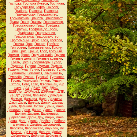
Госпожа
,
Госпожа Лукеса
,
Гостиная
,
Государство
,
Гофф
,
Гохберг
,
Грабарь
,
Гравюра
,
Гравюры
,
Гражданская
,
Гражданство
,
Грамматика
,
Граната
,
Гранатомёт
,
Грани
,
Грант
,
Гранты
,
Грасскиллер
,
Грассскиллер
,
Граф
,
Графика
,
Графин
,
Графиня де Торби
,
Графоман
,
Графомания
,
Графоманка
,
Графоманство
,
Графоманы
,
Грейс
,
Грек
,
Грекова
,
Грелка
,
Грех
,
Греция
,
Грибков
,
Григорьев
,
Григорьевпост
,
Гризли
,
Грин
,
Грис
,
Гриша
,
Гроб
,
Грозный
,
Громов
,
Гросс
,
Грудная жаба
,
Грузия
,
Грязные деньги
,
Грязные козявки
,
Грязь
,
Грёз
,
Губернаторы
,
Гувер
,
Гудеева
,
Гудини
,
Гудман
,
Гудмен
,
Гудрун
,
Гулаг
,
Гулин
,
Гулливер
,
Гулю
,
Гуманизм
,
Гуманист
,
Гуманность
,
Гумилёв
,
Гурвиц
,
Гурский
,
Гурченко
,
Гусар
,
Гусинский
,
Гучков
,
Гущин
,
Гэтсби
,
Гюго
,
Гёте
,
Д'Артаньян
,
Д-р
наук
,
ДАУ
,
ДВФУ
,
ДДТ
,
ДДоС
,
ДЕБИЛЫ
,
ДЖРнов2
,
ДЖРнов4
,
ДПК
,
ДР
,
ДУ
,
Давид
,
Давыдов
,
Давыдыч
,
Дагмар
,
Дагмара
,
Дада
,
Дадаизм
,
Даки
,
Дали
,
Далида
,
Далия
,
Даллас
,
Даль
,
Дальний Восток
,
Дамы
,
Дана
,
Данелия
,
Дани
,
Дания
,
Данте
,
Дантес
,
Дантон
,
Дарвин
,
Дарвинизм
,
Даревская
,
Дары
,
Дау
,
Дацик
,
Дача
,
Даша
,
Даян
,
Дверь
,
Двойка
,
Двойная
агентесса
,
Двойра
,
Дворецкий
,
Дворжак
,
Дворянство
,
Двучлен
,
Де
Кюстин
,
Де Ниро
,
Деанон
,
Дебил
,
Дебил-панк
,
Дебилки
,
Дебилный
,