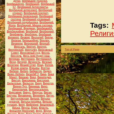
детки
,
Вербицкие-подонки
,
Вербицкиеню
,
Вербицкий
,
Вербицкий
57
,
Вербицкий Антисемиты
,
Вербицкий антисемит
,
Вербицкий
откроет
,
Вербицкий портрет
,
Вербицкий провокация
,
Вербицкий
скотина
,
Вербицкий уязвимый
,
Вербицкий-педофиляка
,
Вербицкий.
Tags:
Жопа
,
Вербицкий. Мишка скотина
,
Вербицкий. Фридман
,
ВербицкийХ
,
Религи
Вербицкийню
,
Вербицкй
,
Вербицкмй
,
Верблюды
,
Верблядь
,
Вербцкая
,
Вервеер
,
Вервир
,
Вергилий
,
Верди
,
Веризм
,
Верицкийню
,
Верлен
,
Вермеер
,
Верницкий
,
Верный
,
Версаль
,
Вертеп
,
Вертер
,
Top of Page
Вертинский
,
Вертолёт
,
Верховный
Совет
,
Верховный суд
,
Весна
,
Вессель
,
Весь мир будет наш
,
Ветеран
,
Веттриано
,
ВеттрианоХ
,
Вехи
,
Вечеря
,
Вечность
,
Вечные
Вонючки
,
Вещий Олег
,
Взад
,
Взлом
,
Взлом компа
,
Взрывы
,
Взятки
,
Вибеке
,
Вибер
,
Вибратор
,
Видео
,
Виже-Лебрён
,
ВизитМГУ
,
Вика
,
Вика
Минет
,
Виканю
,
Вики
,
Википедия
,
Виктор
,
Викторина
,
Виктория
,
Вильгельм
,
Вильсон
,
Винд
,
Винегра
,
Винни-Пух
,
Винница
,
Вино
,
Виноградов
,
Винтерхальтер
,
Вирсавия
,
Вирус
,
Вирусы
,
Виски
,
Висуны
,
Витамины
,
Виткевич
,
Витте
,
Витухновская
,
Витька
,
Витька-
дурачок
,
Витька-пиздяка
,
Витька-
тупарик
,
Витя
,
Вифлеем
,
Вишневый
,
Виька
,
Вкусы
,
Влад
,
Власть
,
Внешняя Монголия
,
Внук
,
Внуки
,
Внучки
,
Вова
,
Вова Путин
,
Вовочка
,