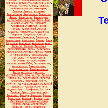
Альпер-отсосун
,
Альтман
,
АльтманХ
,
Альфа
,
Аляска
,
Алёша
,
Алёшка
,
Алёшка-придурок
,
Амальрик
,
Аманда
,
Америк
,
Америка
,
Американцы
,
Америкюки
,
Амнистия
,
Т
Амона
,
Ампутация
,
Амстердам
,
Амстердамская школа
,
Амур
,
Анал
,
Анализ
,
Анархизм
,
Анархист
,
Анастасия
,
Анатолий Панков
,
Ангелы
,
Английский
,
Англия
,
Андреев
,
Андромеда
,
Андроников
,
Андропов
,
Андрюша
,
Анекдот
,
Анекдоты
,
Анжелика
,
Анимация
,
Анинаталия
,
Анисимов
,
Анклав
,
Анна
Каренина
,
Аннексия
,
Анненков
,
Анон
,
Анонизм
,
Аноним
,
Анонимы
,
Анонкомменты
,
Аноны
,
Антверпен
,
Антибиотики
,
Антигей
,
Антиемитизм
,
Антикомпромат
,
Антикультура
,
Антилопа гну
,
Антипушкин
,
Антисемит
,
Антисемитизм
,
Антисемитизм. ГеБе
,
Антисемитим
,
Антисемиты
,
Антисемтизм
,
Антисенмитизм
,
Антисталинизм
,
Антон
,
Антонеску
,
Антракт
,
Антропология
,
Анус
,
Анусы
,
Аононы
,
Апельсины
,
Апологетика
,
Апостол
,
Апостолы
,
Апреликов
,
Апсит
,
Апухтин
,
Ар Нуво
,
Ар деко
,
Арабский
терроризм
,
Арабы
,
Аргентина
,
Ардеко
,
Арест
,
Арефьева
,
Аризона
,
Арийцы
,
Аристотель
,
Арктика
,
Арлекино
,
Армада
,
Армения
,
Армия
,
Армстронг
,
Арнольд
,
Арнольд Ева
,
Артемизия
,
Артемуй
,
Артемуй
Сисярик
,
Артур
,
Архангельск
,
Архимед. Чапек
,
Архипенко
,