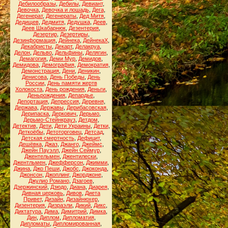
Дебилообразы
,
Дебилы
,
Девиант
,
Девочка
,
Девочка и лошадь
,
Дега
,
Дегенерат
,
Дегенераты
,
Дед Митя
,
Дедищев
,
Дедмитя
,
Дедушка
,
Деев
,
Деев Шкабарнюк
,
Дезентерия
,
Дезертир
,
Дезертиры
,
Дезинформация
,
Дейнека
,
ДейнекаХ
,
Декабристы
,
Декарт
,
Делакруа
,
Делон
,
Дельво
,
Дельфины
,
Делягин
,
Демагогия
,
Деми Мур
,
Демидов
,
Демидова
,
Демография
,
Демократия
,
Демонстрация
,
Дени
,
Деникин
,
Денисова
,
День Победы
,
День
России
,
День памяти жертв
Холокоста
,
День рождения
,
Деньги
,
Деньрождения
,
Депардье
,
Депортация
,
Депрессия
,
Деревня
,
Держава
,
Державы
,
Дерибасовская
,
Дерипаска
,
Деркович
,
Дерьмо
,
Дерьмо-Стейнкрауз
,
Детдом
,
Детектив
,
Дети
,
Дети Украины
,
Детки
,
Деткоёбы
,
Детоторговец
,
Детсад
,
Детская смертность
,
Дефицит
,
Дешёвка
,
Джаз
,
Джанго
,
Джеймс
,
Джейн Пауэлл
,
Джейн Сеймур
,
Джентельмен
,
Джентилески
,
Джентльмен
,
Джефферсон
,
Джимми
,
Джина
,
Джо Пеши
,
Джобс
,
Джоконда
,
Джонсон
,
Джоплинг
,
Джорджоне
,
Джулио Романо
,
Дзагоев
,
Дзержинский
,
Дзюдо
,
Диана
,
Диарея
,
Дивная церковь
,
Дивов
,
Диета
Привет
,
Дизайн
,
Дизайнюхер
,
Дизентерия
,
Дизраэли
,
Дикий
,
Дикс
,
Диктатура
,
Дима
,
Димитрий
,
Димка
,
Дин
,
Диплом
,
Дипломатия
,
Дипломаты
,
Дипломированная
,