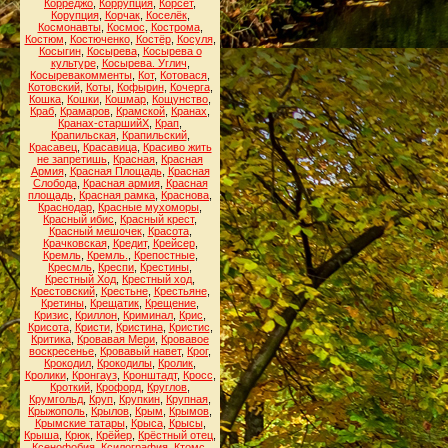
Корреджо
,
Коррупция
,
Корсет
,
Корупция
,
Корчак
,
Коселёк
,
Космонавты
,
Космос
,
Кострома
,
Костюм
,
Костюченко
,
Костёр
,
Косуля
,
Косыгин
,
Косырева
,
Косырева о
культуре
,
Косырева. Углич
,
Косыревакомменты
,
Кот
,
Котовася
,
Котовский
,
Коты
,
Кофырин
,
Кочерга
,
Кошка
,
Кошки
,
Кошмар
,
Кощунство
,
Краб
,
Крамаров
,
Крамской
,
Кранах
,
Кранах-старшийХ
,
Крап
,
Крапильская
,
Крапильский
,
Красавец
,
Красавица
,
Красиво жить
не запретишь
,
Красная
,
Красная
Армия
,
Красная Площадь
,
Красная
Слобода
,
Красная армия
,
Красная
площадь
,
Красная рамка
,
Краснова
,
Краснодар
,
Красные мухоморы
,
Красный ибис
,
Красный крест
,
Красный мешочек
,
Красота
,
Крачковская
,
Кредит
,
Крейсер
,
Кремль
,
Кремль.
,
Крепостные
,
Кресмль
,
Креспи
,
Крестины
,
Крестный Ход
,
Крестный ход
,
Крестовский
,
Крестьне
,
Крестьяне
,
Кретины
,
Крещатик
,
Крещение
,
Кризис
,
Криллон
,
Криминал
,
Крис
,
Крисота
,
Кристи
,
Кристина
,
Кристис
,
Критика
,
Кровавая Мери
,
Кровавое
воскресенье
,
Кровавый навет
,
Крог
,
Крокодил
,
Крокодилы
,
Кролик
,
Кролики
,
Кронгауз
,
Кронштадт
,
Кросс
,
Кроткий
,
Крофорд
,
Круглов
,
Крумгольд
,
Круп
,
Крупкин
,
Крупная
,
Крыжополь
,
Крылов
,
Крым
,
Крымов
,
Крымские татары
,
Крыса
,
Крысы
,
Крыша
,
Крюк
,
Крёйер
,
Крёстный отец
,
Ксенофобия
,
Ксилография
,
Ктомс
,