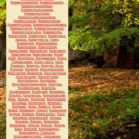
Комментыкарпов
,
Комментыклон
,
Комментыкопейкин
,
Комментыкосырева
,
Комментылукес
,
Комментыметальников
,
Комментымои
,
Комментынов
,
Комментыпанк
,
Комментыподдержка
,
Комментыпуб
,
Комментысексоты
,
Комментытатьяна
,
Коммменты
,
Коммунизм
,
Коммунист
,
Коммунист.
Зараза
,
Коммунисты
,
Комп
,
Компартия
,
Компграфика
,
Компиляция
,
Композитор
,
Композиция
,
Компьютер
,
Комсомол
,
Комсомолка
,
Комсомолки
,
Конан
Дойл
,
Кондопога
,
Кондрашова
,
Конец
Тифаретника
,
Конец света
,
Кони
,
Конквест
,
Конкурс
,
Конкурс-Эссе
,
Кононов
,
Конопля
,
Консерватория
,
Константин Долматов
,
Константинов
,
Констатация
,
Конституция
,
Контрабанда
,
Контрабас
,
Контрреволюционеры
,
Контуры
,
Конференции
,
Конфеты
,
Конформизм
,
Конфуций
,
Концевич
,
Концерт
,
Концлагерь
,
Кончаловский
,
Конь
,
Коньки
,
Конёнков
,
Кооперация
,
Копейкин
,
Копенгаген
,
Копипаст
,
Копирайт
,
Копы
,
Корветт
,
Корда
,
Корея
,
Коржавин
,
Коринт
,
Кормление
грудью
,
Кормон
,
Корни волос
,
Коро
,
Коробков-Землянский
,
Корова
,
Коровин
,
Коровы
,
Королева
,
Короленко
,
Короли
,
Король
,
Король
Карл
,
Королёв
,
Коронавирус
,
Коронавирус Плакатки
,
Коронавируснов2
,
Коронация
,