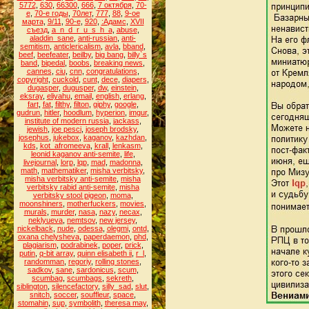
5772
,
630
,
66300
,
666
,
7 октября
,
70-
е
,
70-е годы
,
70лет
,
777
,
88
,
9-ое
марта
,
9/11
,
90-е
,
920
,
:Адамс
,
XVII
съезд
,
a_n_d_r_u_s_h_a
,
abuse
,
aladdin_sane
,
anti-russian
,
anti-
semitism
,
anticlericalism
,
avla
,
bband
,
beef
,
beefeater
,
beilby
,
big bang
,
billy`s
band
,
bipedal
,
boobs
,
breaking news
,
cannes
,
ciu
,
cnn
,
congratulations
,
copyright
,
cuckold
,
cunt
,
dece
,
diapers
,
dugasper
,
dugusper
,
dw
,
einstein
,
eksray
,
eliyahu
,
email
,
english
,
erlang
,
fart
,
fat
,
filthy
,
filton
,
giphy
,
google
,
gudrun
,
hitler
,
hoodlum
,
hyperion
,
imgur
,
institute of modern russia
,
jackass
,
jewish
,
joe pesci
,
joseph brodsky
,
josephus
,
jukebox
,
kaganov
,
kazhdan
,
kds
,
kot_afromeeva
,
krall
,
lenkasm
,
leonid kaganov anti-semite
,
life
,
livejournal
,
lorp
,
lqp
,
mad
,
madonna
,
math
,
mathematiker
,
misha verbitsky
,
misha verbitsky anti-semite
,
misha
verbitsky rabid anti-semite
,
misha
verbitsky stool pigeon
,
moma
,
moonshiners
,
motherfuckers
,
movies
,
murals
,
murder
,
nasa
,
nazy
,
necax
,
neklyueva
,
nemtsov
,
new jersey
,
nickelback
,
nude
,
odessa
,
olegmi
,
ontd
,
oxana chelysheva
,
paperdaemon
,
phd
,
plagiarism
,
podrabinek
,
poper
,
prick
,
putin
,
q-bit array
,
quinn elisabeth ii
,
r_l
,
randomman
,
regoriy
,
rolling stones
,
sadkov
,
sane
,
sardonicus
,
scum
,
scumbag
,
scumbags
,
sekreth
,
siblington
,
silencefactory
,
silly_sad
,
slut
,
snitch
,
soccer
,
souffleur
,
space
,
stomahin
,
sup
,
symbolith
,
theresa may
,