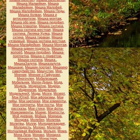
Мишка Малаейкин
,
Мишка
Малафейкин
,
Мишка Малофей
,
Мишка Малофейкин
,
Мишка Педы
,
Мишка болван
,
Мишка и
антисемитизм
,
Мишка монтаж
,
Мишка обо мне
,
Мишка педофил
,
Мишка плакатки
,
Мишка скотина
,
Мишка скотина местная
,
Мишка
скотина. Люляка-Хуяка
,
Мишка
сктина
,
Мишка таракан
,
Мишка
уязвимый
,
Мишка чкотина местная
,
Мишка-Малафейкин
,
Мишка-Монтаж
,
Мишка-админ-подлость
,
Мишка-
жопоёб
,
Мишка-педофил
,
Мишка-
портретка
,
Мишка-с-приветом
,
Мишка-скотина
,
Мишка.
,
МишкаЗалупа
,
Мишказалупа
,
Мишканю
,
Мишкин портрет
,
Мишкино
самоубийство
,
Мишустин
,
Мне
,
Мнение
,
Мнение о Гафурове
,
Многочлен
,
Мобилизация
,
Мобильник
,
Моген-Дувид
,
Мода
,
Модель
,
Модератор
,
Модерн
,
Модернизм
,
Модильяни
,
МодильяниХ
,
Моды
,
Мозги
,
Мозерт
,
Мои Ютюб
,
Мои афоризмы
,
Мои
гифы
,
Мои картинки
,
Мои комменты
,
Мои портреты
,
Мои посты
,
Мои
рассказы
,
Мои стихи
,
Мои фоты
,
Моикомменты
,
Моиню
,
Моипосты
,
Мой дневник
,
Мойша
,
Мокрица
,
Молдова
,
Молебен
,
Молитва
,
Молитвы
,
Молли
,
Молодаягвардия
,
Молодость
,
Молоко
,
Молотов
,
Молчаливая Фабрика
,
Мольер
,
Мома
,
Мона Лиза
,
Монако
,
Монархи
,
Монархисты
,
Монастери
,