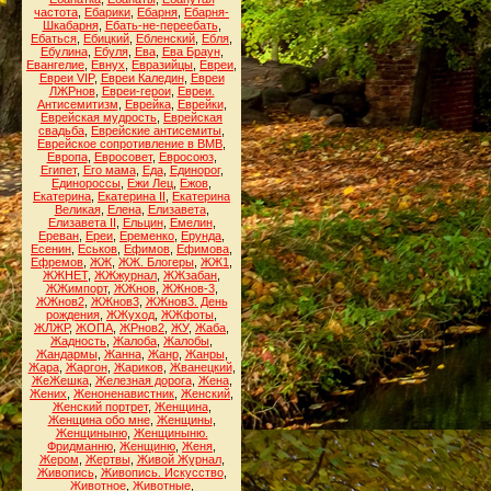
частота
,
Ебарики
,
Ебарня
,
Ебарня-
Шкабарня
,
Ебать-не-переебать
,
Ебаться
,
Ебицкий
,
Ебленский
,
Ебля
,
Ебулина
,
Ебуля
,
Ева
,
Ева Браун
,
Евангелие
,
Евнух
,
Евразийцы
,
Евреи
,
Евреи VIP
,
Евреи Каледин
,
Евреи
ЛЖРнов
,
Евреи-герои
,
Евреи.
Антисемитизм
,
Еврейка
,
Еврейки
,
Еврейская мудрость
,
Еврейская
свадьба
,
Еврейские антисемиты
,
Еврейское сопротивление в ВМВ
,
Европа
,
Евросовет
,
Евросоюз
,
Египет
,
Его мама
,
Еда
,
Единорог
,
Единороссы
,
Ежи Лец
,
Ежов
,
Екатерина
,
Екатерина II
,
Екатерина
Великая
,
Елена
,
Елизавета
,
Елизавета II
,
Ельцин
,
Емелин
,
Ереван
,
Ереи
,
Еременко
,
Ерунда
,
Есенин
,
Еськов
,
Ефимов
,
Ефимова
,
Ефремов
,
ЖЖ
,
ЖЖ. Блогеры
,
ЖЖ1
,
ЖЖНЕТ
,
ЖЖжурнал
,
ЖЖзабан
,
ЖЖимпорт
,
ЖЖнов
,
ЖЖнов-3
,
ЖЖнов2
,
ЖЖнов3
,
ЖЖнов3. День
рождения
,
ЖЖуход
,
ЖЖфоты
,
ЖЛЖР
,
ЖОПА
,
ЖРнов2
,
ЖУ
,
Жаба
,
Жадность
,
Жалоба
,
Жалобы
,
Жандармы
,
Жанна
,
Жанр
,
Жанры
,
Жара
,
Жаргон
,
Жариков
,
Жванецкий
,
ЖеЖешка
,
Железная дорога
,
Жена
,
Жених
,
Женоненавистник
,
Женский
,
Женский портрет
,
Женщина
,
Женщина обо мне
,
Женщины
,
Женщиныню
,
Женщиныню.
Фридманню
,
Женщиню
,
Женя
,
Жером
,
Жертвы
,
Живой Журнал
,
Живопись
,
Живопись. Искусство
,
Животное
,
Животные
,