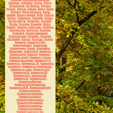
Клоняра.
,
Клоняры
,
Клопы
,
Клоун
,
Клуазонизм
,
Клубничка
,
Клурмо
,
Клуцис
,
Кляуза
,
Клёцки
,
Книга
,
Книги
,
Княгиня
,
Князь Космоса
,
Князь
церкви
,
Князья церкви
,
Коба
,
Кобель
,
Кобзон
,
Ковальчук
,
Ковалёв
,
Ковры
,
Когда-нибудь
,
Кодвидео
,
Козлоёб
,
Козлы
,
Козочка
,
Козырев
,
Козёл
,
Кокаин
,
Кокетка
,
Кокетство
,
Колбаса
,
Колдовство
,
Колдуэлл
,
Коленки
,
Коленкор
,
Коллективизация
,
Колокольчики
,
Коломбо
,
Колония
,
Колумбия
,
Колхоз
,
Колхозы
,
Кольта
,
Команда
,
Команда РПЦ
,
Командировка
,
Командник
,
Командники
,
Комар
,
Комбайны
,
Комендант
,
Коментпуб
,
Коменты
,
Коментыпуб
,
Комитет
,
Коммент
,
Коммент ютюб
,
Коммент-угроза
,
Комменткосырева
,
Комментпуб
,
Комменты
,
Комменты 34
,
Комменты
огромные
,
Комменты-перекрытие
,
Комменты-спам
,
Комменты23
,
Комменты25
,
Комменты39
,
Комменты70
,
Комменты8
,
Комменты9
,
Комменты97
,
КомментыВалдор
,
КомментыГеоргиевская
,
КомментыЖЖ
,
КомментыЮтюб
,
Комментыаноны
,
Комментыгерманец
,
Комментыдоцент
,
Комментыжидохвост
,
Комментыжуравков
,
Комментызакрыты
,
Комментыизраиль
,
Комментыискусство
,