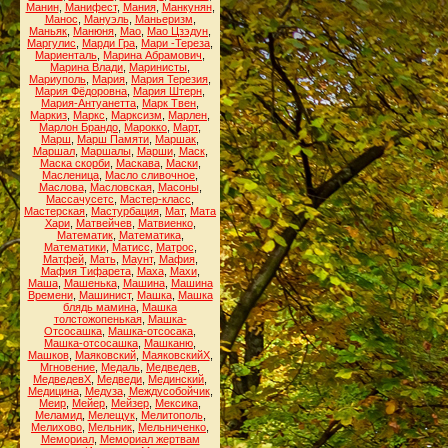
Манин
,
Манифест
,
Мания
,
Манкунян
,
Манос
,
Мануэль
,
Маньеризм
,
Маньяк
,
Манюня
,
Мао
,
Мао Цзэдун
,
Маргулис
,
Марди Гра
,
Мари -Тереза
,
Мариенталь
,
Марина Абрамович
,
Марина Влади
,
Маринисты
,
Мариуполь
,
Мария
,
Мария Терезия
,
Мария Фёдоровна
,
Мария Штерн
,
Мария-Антуанетта
,
Марк Твен
,
Маркиз
,
Маркс
,
Марксизм
,
Марлен
,
Марлон Брандо
,
Марокко
,
Март
,
Марш
,
Марш Памяти
,
Маршак
,
Маршал
,
Маршалы
,
Марши
,
Маск
,
Маска скорби
,
Маскава
,
Маски
,
Масленица
,
Масло сливочное
,
Маслова
,
Масловская
,
Масоны
,
Массачусетс
,
Мастер-класс
,
Мастерская
,
Мастурбация
,
Мат
,
Мата
Хари
,
Матвейчев
,
Матвиенко
,
Математик
,
Математика
,
Математики
,
Матисс
,
Матрос
,
Матфей
,
Мать
,
Маунт
,
Мафия
,
Мафия Тифарета
,
Маха
,
Махи
,
Маша
,
Машенька
,
Машина
,
Машина
Времени
,
Машинист
,
Машка
,
Машка
блядь мамина
,
Машка
толстожопенькая
,
Машка-
Отсосашка
,
Машка-отсосака
,
Машка-отсосашка
,
Машканю
,
Машков
,
Маяковский
,
МаяковскийХ
,
Мгновение
,
Медаль
,
Медведев
,
МедведевХ
,
Медведи
,
Мединский
,
Медицина
,
Медуза
,
Междусобойчик
,
Меир
,
Мейер
,
Мейзер
,
Мексика
,
Меламид
,
Мелещук
,
Мелитополь
,
Мелихово
,
Мельник
,
Мельниченко
,
Мемориал
,
Мемориал жертвам