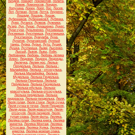
пиздёж
,
Локкарт
,
Локомотив
,
Лолита
,
Ломик
,
Ломоносов
,
Лондон
,
Лопухина
,
Лорен
,
Лорп
,
Лос
,
Лосев
,
Лот
,
Лотман
,
Лотов
,
Лотта
,
Лоуренс
,
Лошади
,
Лошадь
,
Лошак
,
Лубенников
,
ЛубенниковХ
,
Лубянка
,
Лувр
,
Луганск
,
Лужков
,
Лужники
,
Лузер
,
Лук
,
Лукас
,
Лукашенко
,
Лукес
,
Луки-суки
,
Лукьяненко
,
Лукэимиша
,
Лукэмиша
,
Лукэтмиша
,
Лукэтмишка
,
Лукэтморон
,
Лумумба
,
Луна
,
Лунатик
,
Луначарский
,
Лунный
танец
,
Лурка
,
Лурье
,
Лутц
,
Луция
,
Лушка
,
Луэтмиша
,
Лыжи
,
Лысенко
,
Лысый
,
Львов
,
Львы
,
Лэйн
,
Любовники
,
Любовь
,
Любовь лёлика
Алекс
,
Людовик
,
Людоед
,
Людоеды
,
Люлечка
,
Люлин нос
,
Люльа-
Пердюлька
,
Люлька
,
Люлька -
Малафейка
,
Люлька - отсосулька
,
Люлька Малафейка
,
Люлька-
Мудюлька
,
Люлька-Педюлька
,
Люлька-Пердлька
,
Люлька-
Пердюлька
,
Люлька-Пиздюлька
,
Люлька-ебулька
,
Люлька-
красотулька
,
Люлька-отсосулька
,
Люлька-пердюлька
,
Люлька-
пидораска
,
Люлька-пиздюлька
,
Люля
,
Люля голая
,
Люля стихи
,
Люля сучка
,
Люля сучка-в-течке
,
Люля-Пердюля
,
Люля-дура
,
Люля-красотуля
,
Люля-
отсосуля
,
Люля-пиздюля
,
Люля-
тупая-срака
,
Люля-фоты
,
Люляка
,
Люляка голая
,
Люляка книга
,
Люляка
минетка
,
Люляка-Монтаж
,
Люляка-
Отсосака
,
Люляка-Хуяка
,
Люляка-
идиотка
,
Люляка-мокрая срака
,
Люляка-мокрая-срака
,
Люляка-