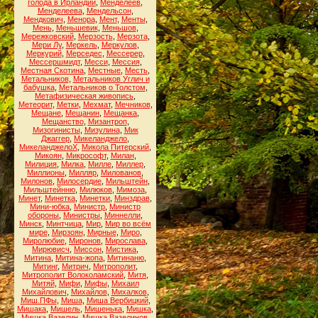
голода в Ирландии
,
Менделеев
,
Менделеева
,
Мендельсон
,
Мендкович
,
Менора
,
Мент
,
Менты
,
Мень
,
Меньшевик
,
Меньшов
,
Мережковский
,
Мерзость
,
Мерзота
,
Мери Лу
,
Меркель
,
Меркулов
,
Меркурий
,
Мерседес
,
Мессерер
,
Мессершмидт
,
Месси
,
Мессия
,
Местная Скотина
,
Местные
,
Месть
,
Метальников
,
Метальников Углич и
бабушка
,
Метальников о Толстом
,
Метафизическая живопись
,
Метеорит
,
Метки
,
Мехмат
,
Мечников
,
Мещане
,
Мещанин
,
Мещанка
,
Мещанство
,
Мизантроп
,
Мизогинисты
,
Мизулина
,
Мик
Джаггер
,
Микеланджело
,
МикеланджелоХ
,
Микола Питерский
,
Микоян
,
Микрософт
,
Милан
,
Милиция
,
Милка
,
Милле
,
Миллер
,
Миллионы
,
Милляр
,
Милованов
,
Милонов
,
Милосердие
,
Мильштейн
,
Мильштейнню
,
Милюков
,
Мимоза
,
Минет
,
Минетка
,
Минетки
,
Минздрав
,
Мини-юбка
,
Министр
,
Министр
обороны
,
Министры
,
Миннелли
,
Минск
,
Минтчица
,
Мир
,
Мир во всём
мире
,
Мирзоян
,
Мирные
,
Миро
,
Миролюбие
,
Миронов
,
Мирослава
,
Мирювисч
,
Миссон
,
Мистика
,
Митина
,
Митина-жопа
,
Митинаню
,
Митинг
,
Митрич
,
Митрополит
,
Митрополит Волоколамский
,
Митя
,
Митяй
,
Мифи
,
Мифы
,
Михаил
Михайлович
,
Михайлов
,
Михалков
,
Миш.ПФы
,
Миша
,
Миша Вербицкий
,
Мишака
,
Мишель
,
Мишенька
,
Мишка
,
Мишка Вазелин
,
Мишка Вазелинов
,