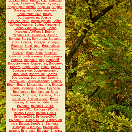
Вода
,
Водевиль
,
Водка
,
Водород
,
Водородная бомба
,
Водочка
,
Водяра
,
Воеводский
,
Военачальники
,
Военнопленные
,
Вождь
,
Возбудимость
,
Возврат
,
Вознесенский
,
Возрождение
,
Война
,
Война Украины
,
Война Украины-2
,
Война Украины. ЛЖР
,
Война
Украины.ЛЖРнов3
,
Война-
Украины-3
,
Войнович
,
Вокзал
,
Воланд
,
Волга
,
Волгоград
,
Волдерс
,
Волки
,
Волны
,
Вологда
,
Володин
,
Волосы
,
Волочкова
,
Волшебник
,
Волшебник Изумрудного города
,
Вольтер
,
Воля
,
Вонь
,
Вонючка
,
Вонючки
,
Воображение
,
Вооружение
,
Вопрос
,
Вопросы
,
Вор
,
Воробей
,
Воробьянинов
,
Воровство
,
Воронеж
,
Ворота
,
Ворошилов
,
Воры
,
Ворьё
,
Воскресенье
,
Воспоминания о
прошлом
,
Восстание
,
Восток
,
Востоковед
,
Восточная Европа
,
Восточное
,
Воцерковление
,
Вошак
,
Воши
,
Вошь. Мишка скотина
,
Вперде
,
Враги
,
Врангель
,
Врачи
,
Врубель
,
Вселенная
,
Вселеннная
,
Всех
банить
,
Всортире
,
Всхлипы
,
Всё с
заглотом
,
Вторая армия
,
Вузы
,
Вулкан
,
Вшивости
,
Выбегалло
,
Выборы
,
Выборы - 2018
,
Выборы-2018
,
Выборы-2018Ю
,
Выборы-2020
,
Выборы-2021
,
Выборы-2023
,
Выборы-2024
,
Выборы1
,
Выборы2024
,
Выгребная
яма
,
Выдра
,
Выебать
,
Выпивка
,
Выродки
,
Высоцкий
,
Высоцкий-
цитата
,
Выставка
,
Высшая Власть
,