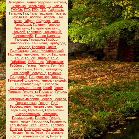
Выходной
,
Вышнеградский
,
Вьетнам
,
Вюнючка
,
Вяземский
,
ГБ
,
ГМИИ
,
ГНУСЬ
,
ГПУ
,
ГРУ
,
ГТО
,
Габриэль
,
Гагарин
,
Газ
,
Газа
,
Газдаров
,
Газета
,
Газета.Ру
,
Газовки
,
Газпром
,
Гай
Фокс
,
Гайдар
,
Гайдпарк
,
Гала
,
Галабурда
,
Галерея
,
Галерея
Красавиц
,
Галерея красавиц
,
Галилей
,
Галичина
,
Галковский
,
ГалковскийХ
,
Галлен-Каллела
,
Галоши
,
Гамадрил
,
Гамбург
,
Ганапольский
,
Ганнибал
,
Гарабурда
,
Гарвард
,
Гарварл
,
Гарем
,
Гарибальди
,
Гарин-Михайловский
,
Гарленд
,
Гармония
,
Гастон
,
Гафуров
,
Гаше
,
Гашек
,
Гвардия
,
ГеБе
,
ГеБеШник
,
ГеБешник
,
ГеБешники
,
Геббельс
,
Гегель
,
Геенна
,
Геи
,
Гей
,
Гейбл
,
Гейне
,
Гейтс
,
Геленджик
,
Гельвеций
,
Гельфанд
,
Гемания
,
Гендерный
,
Гендиректор
,
Генерал
,
Генерал-Полковник
,
Генерал-аншеф
,
Генералиссимус
,
Генералы
,
Генеральная Линия
,
Гений
,
Геном
,
Геноцид
,
Генриетта Гиршман
,
Генрих
,
Генсек
,
География
,
ГеографияИмперия
,
Георг V
,
Георг VI
,
Георгиевская
,
Гепард
,
Герб
,
Герберштейн
,
Гергиевская
,
Геринг
,
Германец
,
Германия
,
Германский
импрессионизм
,
Германцы
,
Гермафродит
,
Герника
,
Геродот
,
Герой
,
Герцен
,
Герцогиня
,
Гершаник
,
Герымский
,
Гесс
,
Гессен
,
Гестапо
,
Гетерка
,
Гетеросексуалки
,
Гетеры
,
Гетман
,
Гетто
,
Гигант
,
Гигантские
фото
,
Гигантские фоты
,
Гиганты
,