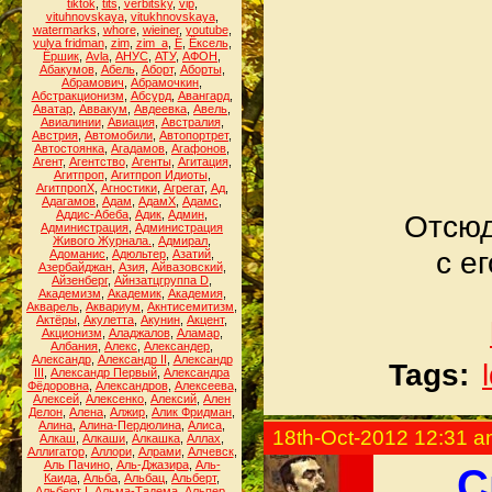
tiktok
,
tits
,
verbitsky
,
vip
,
vituhnovskaya
,
vitukhnovskaya
,
watermarks
,
whore
,
wieiner
,
youtube
,
yulya fridman
,
zim
,
zim_a
,
Ё
,
Ёксель
,
Ёршик
,
Аvla
,
АНУС
,
АТУ
,
АФОН
,
Абакумов
,
Абель
,
Аборт
,
Аборты
,
Абрамович
,
Абрамочкин
,
Абстракционизм
,
Абсурд
,
Авангард
,
Аватар
,
Аввакум
,
Авдеевка
,
Авель
,
Авиалинии
,
Авиация
,
Австралия
,
Австрия
,
Автомобили
,
Автопортрет
,
Автостоянка
,
Агадамов
,
Агафонов
,
Агент
,
Агентство
,
Агенты
,
Агитация
,
Агитпроп
,
Агитпроп Идиоты
,
АгитпропХ
,
Агностики
,
Агрегат
,
Ад
,
Адагамов
,
Адам
,
АдамХ
,
Адамс
,
Аддис-Абеба
,
Адик
,
Админ
,
Отсюд
Администрация
,
Администрация
Живого Журнала.
,
Адмирал
,
с е
Адоманис
,
Адюльтер
,
Азатий
,
Азербайджан
,
Азия
,
Айвазовский
,
Айзенберг
,
Айнзатцгруппа D
,
Академизм
,
Академик
,
Академия
,
Акварель
,
Аквариум
,
Акнтисемитизм
,
Актёры
,
Акулетта
,
Акунин
,
Акцент
,
Акционизм
,
Аладжалов
,
Аламар
,
Албания
,
Алекс
,
Александер
,
Александр
,
Александр II
,
Александр
Tags:
III
,
Александр Первый
,
Александра
Фёдоровна
,
Александров
,
Алексеева
,
Алексей
,
Алексенко
,
Алексий
,
Ален
Делон
,
Алена
,
Алжир
,
Алик Фридман
,
Алина
,
Алина-Пердюлина
,
Алиса
,
18th-Oct-2012 12:31 
Алкаш
,
Алкаши
,
Алкашка
,
Аллах
,
Аллигатор
,
Аллори
,
Алрами
,
Алчевск
,
Аль Пачино
,
Аль-Джазира
,
Аль-
С
Каида
,
Альба
,
Альбац
,
Альберт
,
Альберт I
,
Альма-Тадема
,
Альпер
,