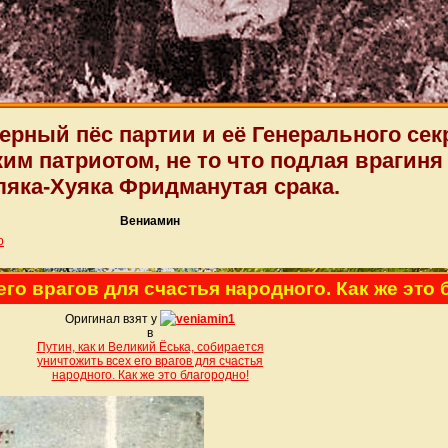
ерный пёс партии и её Генерального сек
им патриотом, не то что подлая врагиня
яка-Хуяка Фридманутая срака.
Вениамин
р
 его врагов для счастья народного. Как же это
Оригинал взят у
veniamin1
в
Путин, как и Великий Ёська, собирается
уничтожить всех его врагов для счастья
народного. Как же это благородно!