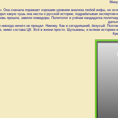
Мину
. Она сначала поражает хорошим уровнем анализа любой инфы, но особе
идел какую чушь она несла о русской истории, подрабатывая экспертом-
бовь прошла, завяли помидоры. Политолог и учёная кандидатка политна
дальн
н никогда ничего не прощал. Никому. Как и сегодняшний, безусый. Поэт
в, мимо состава ЦК. Всё в жизни просто. Шульманы, и всякие историки и
Кре