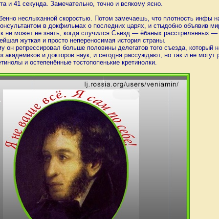
та и 41 секунда. Замечательно, точно и всякому ясно.
нно неслыханной скоростью. Потом замечаешь, что плотность инфы на 
консультантом в докфильмах о последних царях, и стыдобно объявив мир
ук не может не знать, когда случился Съезд — ёбаных расстрелянных — 
ейшая жуткая и просто непереносимая история страны.
ому он репрессировал больше половины делегатов того съезда, который 
з академиков и докторов наук, и сегодня рассуждают, но так и не могут
тинолы и остепенённые тостопопенькие кретинолки.