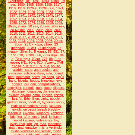
17октября
,
18+
,
1891
,
1893
,
18век
,
19
век
,
1900
,
1905
,
1906
,
1909
,
1917
,
1918
,
1919
,
1920-е
,
1920е-30е
,
1921
,
1922
,
1924
,
1926
,
1929
,
1933
,
1935
,
1937
,
1941
,
1942
,
1944
,
1945
,
1947
,
1952
,
1953
,
1956
,
1958
,
1960
,
1964
,
1968
,
1972
,
1974
,
1989
,
1995
,
1999
,
19век
,
2 мая
,
20 век
,
20-век
,
20-й век
,
20-ый век
,
2002
,
2003
,
2004
,
2006
,
2010
,
2011
,
2012
,
2013
,
2014
,
2015
,
2016
,
2017
,
2018
,
2019
,
2020
,
2021
,
2022
,
2023
,
2024
,
2025
,
2026
,
20век
,
20см
,
21 Октября
,
21век
,
23
февраля
,
25 лет
,
27 февраля
,
27
января
,
30-е
,
3d
,
5 марта
,
53
,
531
,
57
,
5772
,
630
,
66300
,
666
,
7 октября
,
70-
е
,
70-е годы
,
70лет
,
777
,
88
,
9-ое
марта
,
9/11
,
90-е
,
920
,
:Адамс
,
XVII
съезд
,
a_n_d_r_u_s_h_a
,
abuse
,
aladdin_sane
,
anti-russian
,
anti-
semitism
,
anticlericalism
,
avla
,
bband
,
beef
,
beefeater
,
beilby
,
big bang
,
billy`s
band
,
bipedal
,
boobs
,
breaking news
,
cannes
,
ciu
,
cnn
,
congratulations
,
copyright
,
cuckold
,
cunt
,
dece
,
diapers
,
dugasper
,
dugusper
,
dw
,
einstein
,
eksray
,
eliyahu
,
email
,
english
,
erlang
,
fart
,
fat
,
filthy
,
filton
,
giphy
,
google
,
gudrun
,
hitler
,
hoodlum
,
hyperion
,
imgur
,
institute of modern russia
,
jackass
,
jewish
,
joe pesci
,
joseph brodsky
,
josephus
,
jukebox
,
kaganov
,
kazhdan
,
kds
,
kot_afromeeva
,
krall
,
lenkasm
,
leonid kaganov anti-semite
,
life
,
livejournal
,
lorp
,
lqp
,
mad
,
madonna
,
math
,
mathematiker
,
misha verbitsky
,
misha verbitsky anti-semite
,
misha
verbitsky rabid anti-semite
,
misha