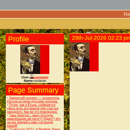
Re
Profile
29th-Jul-2026 02:23 p
User:
veniamin
Name:
veniamin
Page Summary
·
Лаврентий-патриот — охранитель
России истинно русским топором.
·
Путин, как и Ёська, собирается
убить всех его врагов для счастья
народного. Как же это благородно.
·
"наш Христос.. нашу русскую
цивилизацию им неся"(("Идиот") Из-
за них блядей и нам хуй морди
вашей!
·
15 августа 2023 г. в Великих Луках