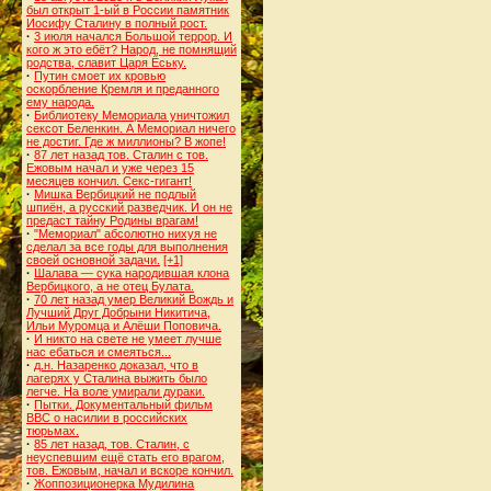
был открыт 1-ый в России памятник
Иосифу Сталину в полный рост.
·
3 июля начался Большой террор. И
кого ж это ебёт? Народ, не помнящий
родства, славит Царя Ёську.
·
Путин смоет их кровью
оскорбление Кремля и преданного
ему народа.
·
Библиотеку Мемориала уничтожил
сексот Беленкин. А Мемориал ничего
не достиг. Где ж миллионы? В жопе!
·
87 лет назад тов. Сталин с тов.
Ежовым начал и уже через 15
месяцев кончил. Секс-гигант!
·
Мишка Вербицкий не подлый
шпиён, а русский разведчик. И он не
предаст тайну Родины врагам!
·
"Мемориал" абсолютно нихуя не
сделал за все годы для выполнения
своей основной задачи.
[+1]
·
Шалава — сука народившая клона
Вербицкого, а не отец Булата.
·
70 лет назад умер Великий Вождь и
Лучший Друг Добрыни Никитича,
Ильи Муромца и Алёши Поповича.
·
И никто на свете не умеет лучше
нас ебаться и смеяться...
·
д.н. Назаренко доказал, что в
лагерях у Сталина выжить было
легче. На воле умирали дураки.
·
Пытки. Документальный фильм
BBC о насилии в российских
тюрьмах.
·
85 лет назад, тов. Сталин, с
неуспевшим ещё стать его врагом,
тов. Ежовым, начал и вскоре кончил.
·
Жоппозиционерка Мудилина