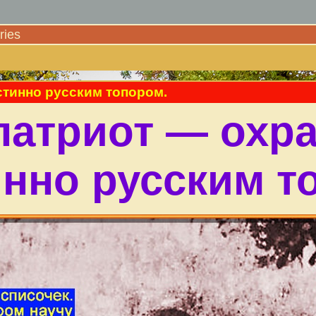
ies
стинно русским топором.
патриот — охр
инно русским т