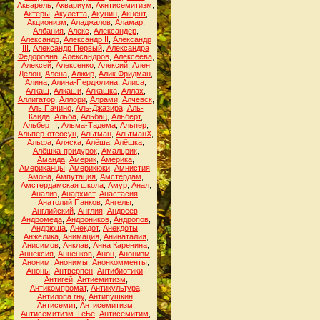
Акварель
,
Аквариум
,
Акнтисемитизм
,
Актёры
,
Акулетта
,
Акунин
,
Акцент
,
Акционизм
,
Аладжалов
,
Аламар
,
Албания
,
Алекс
,
Александер
,
Александр
,
Александр II
,
Александр
III
,
Александр Первый
,
Александра
Фёдоровна
,
Александров
,
Алексеева
,
Алексей
,
Алексенко
,
Алексий
,
Ален
Делон
,
Алена
,
Алжир
,
Алик Фридман
,
Алина
,
Алина-Пердюлина
,
Алиса
,
Алкаш
,
Алкаши
,
Алкашка
,
Аллах
,
Аллигатор
,
Аллори
,
Алрами
,
Алчевск
,
Аль Пачино
,
Аль-Джазира
,
Аль-
Каида
,
Альба
,
Альбац
,
Альберт
,
Альберт I
,
Альма-Тадема
,
Альпер
,
Альпер-отсосун
,
Альтман
,
АльтманХ
,
Альфа
,
Аляска
,
Алёша
,
Алёшка
,
Алёшка-придурок
,
Амальрик
,
Аманда
,
Америк
,
Америка
,
Американцы
,
Америкюки
,
Амнистия
,
Амона
,
Ампутация
,
Амстердам
,
Амстердамская школа
,
Амур
,
Анал
,
Анализ
,
Анархист
,
Анастасия
,
Анатолий Панков
,
Ангелы
,
Английский
,
Англия
,
Андреев
,
Андромеда
,
Андроников
,
Андропов
,
Андрюша
,
Анекдот
,
Анекдоты
,
Анжелика
,
Анимация
,
Анинаталия
,
Анисимов
,
Анклав
,
Анна Каренина
,
Аннексия
,
Анненков
,
Анон
,
Анонизм
,
Аноним
,
Анонимы
,
Анонкомменты
,
Аноны
,
Антверпен
,
Антибиотики
,
Антигей
,
Антиемитизм
,
Антикомпромат
,
Антикультура
,
Антилопа гну
,
Антипушкин
,
Антисемит
,
Антисемитизм
,
Антисемитизм. ГеБе
,
Антисемитим
,