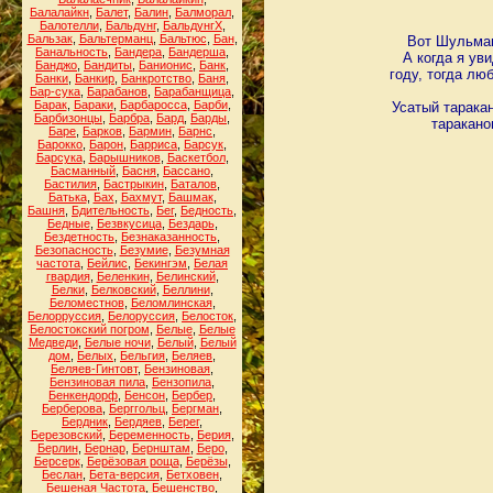
Балалайкн
,
Балет
,
Балин
,
Балморал
,
Балотелли
,
Бальдунг
,
БальдунгХ
,
Бальзак
,
Бальтерманц
,
Бальтюс
,
Бан
,
Вот Шульман
Банальность
,
Бандера
,
Бандерша
,
А когда я ув
Банджо
,
Бандиты
,
Банионис
,
Банк
,
году, тогда лю
Банки
,
Банкир
,
Банкротство
,
Баня
,
Бар-сука
,
Барабанов
,
Барабанщица
,
Барак
,
Бараки
,
Барбаросса
,
Барби
,
Усатый тарака
Барбизонцы
,
Барбра
,
Бард
,
Барды
,
таракано
Баре
,
Барков
,
Бармин
,
Барнс
,
Барокко
,
Барон
,
Барриса
,
Барсук
,
Барсука
,
Барышников
,
Баскетбол
,
Басманный
,
Басня
,
Бассано
,
Бастилия
,
Бастрыкин
,
Баталов
,
Батька
,
Бах
,
Бахмут
,
Башмак
,
Башня
,
Бдительность
,
Бег
,
Бедность
,
Бедные
,
Безвкусица
,
Бездарь
,
Бездетность
,
Безнаказанность
,
Безопасность
,
Безумие
,
Безумная
частота
,
Бейлис
,
Бекингэм
,
Белая
гвардия
,
Беленкин
,
Белинский
,
Белки
,
Белковский
,
Беллини
,
Беломестнов
,
Беломлинская
,
Белорруссия
,
Белоруссия
,
Белосток
,
Белостокский погром
,
Белые
,
Белые
Медведи
,
Белые ночи
,
Белый
,
Белый
дом
,
Белых
,
Бельгия
,
Беляев
,
Беляев-Гинтовт
,
Бензиновая
,
Бензиновая пила
,
Бензопила
,
Бенкендорф
,
Бенсон
,
Бербер
,
Берберова
,
Берггольц
,
Бергман
,
Бердник
,
Бердяев
,
Берег
,
Березовский
,
Беременность
,
Берия
,
Берлин
,
Бернар
,
Бернштам
,
Беро
,
Берсерк
,
Берёзовая роща
,
Берёзы
,
Беслан
,
Бета-версия
,
Бетховен
,
Бешеная Частота
,
Бешенство
,