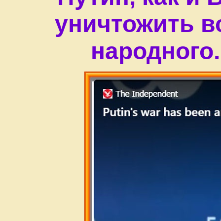
уничтожить вс
народного.