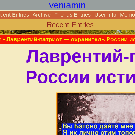
veniamin
cent Entries
Archive
Friends Entries
User Info
Memor
Recent Entries
m
- Лаврентий-патриот — охранитель России и
Лаврентий-
России ист