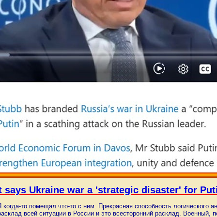
 says Ukraine war a 'strategic disaster' for Put
когда-то помещал что-то с ним. Прекрасная способность логического ан
расклад всей ситуации в России и это всесторонний расклад. Военный, 