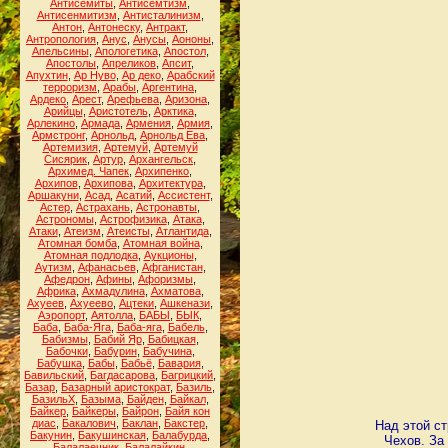
Антисемиты
,
Антисемтизм
,
Антисенмитизм
,
Антисталинизм
,
Антон
,
Антонеску
,
Антракт
,
Антропология
,
Анус
,
Анусы
,
Аононы
,
Апельсины
,
Апологетика
,
Апостол
,
Апостолы
,
Апреликов
,
Апсит
,
Апухтин
,
Ар Нуво
,
Ар деко
,
Арабский
терроризм
,
Арабы
,
Аргентина
,
Ардеко
,
Арест
,
Арефьева
,
Аризона
,
Арийцы
,
Аристотель
,
Арктика
,
Арлекино
,
Армада
,
Армения
,
Армия
,
Армстронг
,
Арнольд
,
Арнольд Ева
,
Артемизия
,
Артемуй
,
Артемуй
Сисярик
,
Артур
,
Архангельск
,
Архимед. Чапек
,
Архипенко
,
Архипов
,
Архипова
,
Архитектура
,
Аршакуни
,
Асад
,
Асатий
,
Ассистент
,
Астер
,
Астрахань
,
Астронавты
,
Астрономы
,
Астрофизика
,
Атака
,
Атаки
,
Атеизм
,
Атеисты
,
Атлантида
,
Атомная бомба
,
Атомная война
,
Атомная подлодка
,
Аукционы
,
Аутизм
,
Афанасьев
,
Афганистан
,
Афедрон
,
Афины
,
Афоризмы
,
Африка
,
Ахмадулина
,
Ахматова
,
Ахуеев
,
Ахуеево
,
Ацтеки
,
Ашкенази
,
Аэропорт
,
Аятолла
,
БАБЫ
,
БЫК
,
Баба
,
Баба-Яга
,
Баба-яга
,
Бабель
,
Бабизмы
,
Бабий Яр
,
Бабицкая
,
Бабочки
,
Бабурин
,
Бабучина
,
Бабушка
,
Бабы
,
Бабьё
,
Бавария
,
Бавильский
,
Багдасарова
,
Багрицкий
,
Базар
,
Базарный аристократ
,
Базиль
,
БазильХ
,
Базыма
,
Байден
,
Байкал
,
Байкер
,
Байкеры
,
Байрон
,
Байя кон
диас
,
Бакалович
,
Баклан
,
Бакстер
,
Над этой ст
Бакунин
,
Бакушинская
,
Балабурда
,
Чехов. За
Балалаечник
,
Балалайкин
,