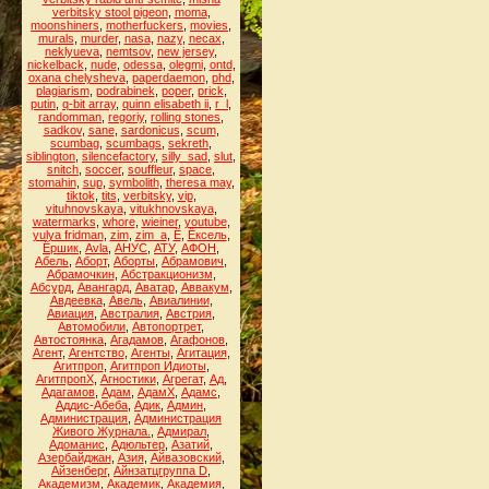
verbitsky stool pigeon
,
moma
,
moonshiners
,
motherfuckers
,
movies
,
murals
,
murder
,
nasa
,
nazy
,
necax
,
neklyueva
,
nemtsov
,
new jersey
,
nickelback
,
nude
,
odessa
,
olegmi
,
ontd
,
oxana chelysheva
,
paperdaemon
,
phd
,
plagiarism
,
podrabinek
,
poper
,
prick
,
putin
,
q-bit array
,
quinn elisabeth ii
,
r_l
,
randomman
,
regoriy
,
rolling stones
,
sadkov
,
sane
,
sardonicus
,
scum
,
scumbag
,
scumbags
,
sekreth
,
siblington
,
silencefactory
,
silly_sad
,
slut
,
snitch
,
soccer
,
souffleur
,
space
,
stomahin
,
sup
,
symbolith
,
theresa may
,
tiktok
,
tits
,
verbitsky
,
vip
,
vituhnovskaya
,
vitukhnovskaya
,
watermarks
,
whore
,
wieiner
,
youtube
,
yulya fridman
,
zim
,
zim_a
,
Ё
,
Ёксель
,
Ёршик
,
Аvla
,
АНУС
,
АТУ
,
АФОН
,
Абель
,
Аборт
,
Аборты
,
Абрамович
,
Абрамочкин
,
Абстракционизм
,
Абсурд
,
Авангард
,
Аватар
,
Аввакум
,
Авдеевка
,
Авель
,
Авиалинии
,
Авиация
,
Австралия
,
Австрия
,
Автомобили
,
Автопортрет
,
Автостоянка
,
Агадамов
,
Агафонов
,
Агент
,
Агентство
,
Агенты
,
Агитация
,
Агитпроп
,
Агитпроп Идиоты
,
АгитпропХ
,
Агностики
,
Агрегат
,
Ад
,
Адагамов
,
Адам
,
АдамХ
,
Адамс
,
Аддис-Абеба
,
Адик
,
Админ
,
Администрация
,
Администрация
Живого Журнала.
,
Адмирал
,
Адоманис
,
Адюльтер
,
Азатий
,
Азербайджан
,
Азия
,
Айвазовский
,
Айзенберг
,
Айнзатцгруппа D
,
Академизм
,
Академик
,
Академия
,