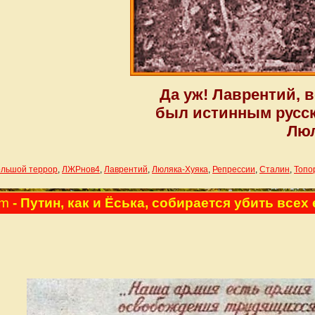
Да уж! Лаврентий, в
был истинным русск
Люл
льшой террор
,
ЛЖРнов4
,
Лаврентий
,
Люляка-Хуяка
,
Репрессии
,
Сталин
,
Топо
am
- Путин, как и Ёська, собирается убить всех