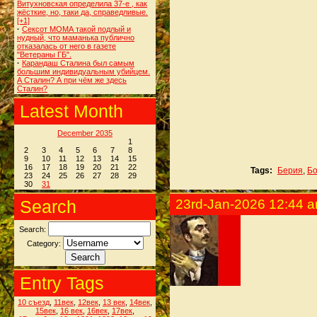
Витухновская определила 37-е , как
жёсткие, но, таки да, справедливые.
[+1]
·
Сексот МОМА такой подлый и
нудный, что маманька публично
отказалась от него в газете
"Ветераны ГБ".
·
Карандаш Сталина был самым
большим индивидуальным убийцем.
А Сталин? А при чём же здесь
Сталин?
Latest Month
December 2035
1
2
3
4
5
6
7
8
9
10
11
12
13
14
15
16
17
18
19
20
21
22
Tags:
Берия
,
Бо
23
24
25
26
27
28
29
30
31
Search
23rd-Jan-2026 12:44 
Search:
Category:
Entry Tags
10 съезд
,
11век
,
12век
,
13 век
,
14век
,
15век
,
16 век
,
16век
,
17век
,