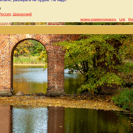
н
Россия
,
Щаранский
можно комментировать
Link
Re