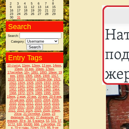
1
2
3
4
5
6
7
8
9
10
11
12
13
14
15
16
17
18
19
20
21
22
23
24
25
26
27
28
29
30
31
Search
Search:
Category:
Entry Tags
10 съезд
,
11век
,
12век
,
13 век
,
14век
,
15век
,
16 век
,
16век
,
17век
,
17октября
,
18+
,
1891
,
1893
,
18век
,
19
век
,
1900
,
1905
,
1906
,
1909
,
1917
,
1918
,
1919
,
1920-е
,
1920е-30е
,
1921
,
1922
,
1924
,
1926
,
1929
,
1933
,
1935
,
1937
,
1941
,
1942
,
1944
,
1945
,
1947
,
1952
,
1953
,
1956
,
1958
,
1960
,
1964
,
1968
,
1972
,
1974
,
1989
,
1995
,
1999
,
19век
,
2 мая
,
20 век
,
20-век
,
20-й век
,
20-ый век
,
2002
,
2003
,
2004
,
2006
,
2010
,
2011
,
2012
,
2013
,
2014
,
2015
,
2016
,
2017
,
2018
,
2019
,
2020
,
2021
,
2022
,
2023
,
2024
,
2025
,
2026
,
20век
,
20см
,
21 Октября
,
21век
,
23
февраля
,
25 лет
,
27 февраля
,
27
января
,
30-е
,
3d
,
5 марта
,
53
,
531
,
57
,
5772
,
630
,
66300
,
666
,
7 октября
,
70-
е
,
70-е годы
,
70лет
,
777
,
88
,
9-ое