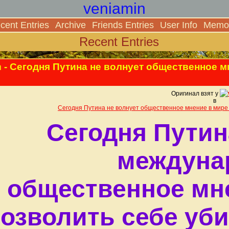
veniamin
cent Entries
Archive
Friends Entries
User Info
Memor
Recent Entries
m
- Сегодня Путина не волнует общественное м
Оригинал взят у
в
Сегодня Путина не волнует общественное мнение в мире 
Сегодня Путин
междуна
общественное мне
озволить себе уби