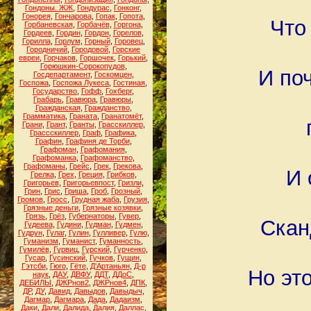
Гондоны. ЖЖ
,
Гондурас
,
Гонконг
,
Гонорея
,
Гончарова
,
Гопак
,
Гопота
,
Что
Горбаневская
,
Горбачёв
,
Горгона
,
Гордеев
,
Гордин
,
Гордон
,
Горелов
,
Горилла
,
Горлум
,
Горный
,
Горовец
,
Городничий
,
Городовой
,
Горские
евреи
,
Горчаков
,
Горшочек
,
Горький
,
Горюшкин-Сорокопудов
,
И поч
Госдепартамент
,
Госкомцен
,
Госпожа
,
Госпожа Лукеса
,
Гостиная
,
Государство
,
Гофф
,
Гохберг
,
Грабарь
,
Гравюра
,
Гравюры
,
Гражданская
,
Гражданство
,
Грамматика
,
Граната
,
Гранатомёт
,
Грани
,
Грант
,
Гранты
,
Грасскиллер
,
Грассскиллер
,
Граф
,
Графика
,
Графин
,
Графиня де Торби
,
Графоман
,
Графомания
,
Графоманка
,
Графоманство
,
Графоманы
,
Грейс
,
Грек
,
Грекова
,
И 
Грелка
,
Грех
,
Греция
,
Грибков
,
Григорьев
,
Григорьевпост
,
Гризли
,
Грин
,
Грис
,
Гриша
,
Гроб
,
Грозный
,
Громов
,
Гросс
,
Грудная жаба
,
Грузия
,
Грязные деньги
,
Грязные козявки
,
Грязь
,
Грёз
,
Губернаторы
,
Гувер
,
Скан
Гудеева
,
Гудини
,
Гудман
,
Гудмен
,
Гудрун
,
Гулаг
,
Гулин
,
Гулливер
,
Гулю
,
Гуманизм
,
Гуманист
,
Гуманность
,
Гумилёв
,
Гурвиц
,
Гурский
,
Гурченко
,
Гусар
,
Гусинский
,
Гучков
,
Гущин
,
Гэтсби
,
Гюго
,
Гёте
,
Д'Артаньян
,
Д-р
Но эт
наук
,
ДАУ
,
ДВФУ
,
ДДТ
,
ДДоС
,
ДЕБИЛЫ
,
ДЖРнов2
,
ДЖРнов4
,
ДПК
,
ДР
,
ДУ
,
Давид
,
Давыдов
,
Давыдыч
,
Дагмар
,
Дагмара
,
Дада
,
Дадаизм
,
Даки
,
Дали
,
Далида
,
Далия
,
Даллас
,