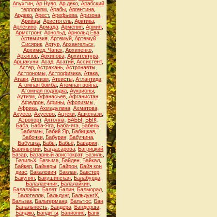
Апухтин
,
Ар Нуво
,
Ар деко
,
Арабский
терроризм
,
Арабы
,
Аргентина
,
Ардеко
,
Арест
,
Арефьева
,
Аризона
,
Арийцы
,
Аристотель
,
Арктика
,
Арлекино
,
Армада
,
Армения
,
Армия
,
Армстронг
,
Арнольд
,
Арнольд Ева
,
Артемизия
,
Артемуй
,
Артемуй
Сисярик
,
Артур
,
Архангельск
,
Архимед. Чапек
,
Архипенко
,
Архипов
,
Архипова
,
Архитектура
,
Аршакуни
,
Асад
,
Асатий
,
Ассистент
,
Астер
,
Астрахань
,
Астронавты
,
Астрономы
,
Астрофизика
,
Атака
,
Атаки
,
Атеизм
,
Атеисты
,
Атлантида
,
Атомная бомба
,
Атомная война
,
Атомная подлодка
,
Аукционы
,
Аутизм
,
Афанасьев
,
Афганистан
,
Афедрон
,
Афины
,
Афоризмы
,
Африка
,
Ахмадулина
,
Ахматова
,
Ахуеев
,
Ахуеево
,
Ацтеки
,
Ашкенази
,
Аэропорт
,
Аятолла
,
БАБЫ
,
БЫК
,
Баба
,
Баба-Яга
,
Баба-яга
,
Бабель
,
Бабизмы
,
Бабий Яр
,
Бабицкая
,
Бабочки
,
Бабурин
,
Бабучина
,
Бабушка
,
Бабы
,
Бабьё
,
Бавария
,
Бавильский
,
Багдасарова
,
Багрицкий
,
Базар
,
Базарный аристократ
,
Базиль
,
БазильХ
,
Базыма
,
Байден
,
Байкал
,
Байкер
,
Байкеры
,
Байрон
,
Байя кон
диас
,
Бакалович
,
Баклан
,
Бакстер
,
Бакунин
,
Бакушинская
,
Балабурда
,
Балалаечник
,
Балалайкин
,
Балалайкн
,
Балет
,
Балин
,
Балморал
,
Балотелли
,
Бальдунг
,
БальдунгХ
,
Бальзак
,
Бальтерманц
,
Бальтюс
,
Бан
,
Банальность
,
Бандера
,
Бандерша
,
Банджо
,
Бандиты
,
Банионис
,
Банк
,