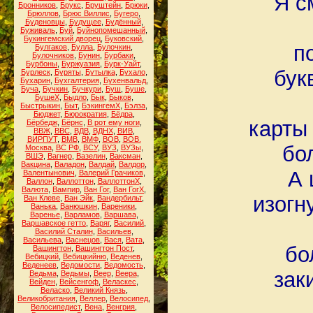
Я с
Бронников
,
Брукс
,
Бруштейн
,
Брюки
,
Брюллов
,
Брюс Виллис
,
Бугеро
,
Буденовцы
,
Будущее
,
Будённый
,
Буживаль
,
Буй
,
Буйнопомешанный
,
Букингемский дворец
,
Буковский
,
п
Булгаков
,
Булла
,
Булочкин
,
Булочников
,
Бунин
,
Бурбаки
,
Бурбоны
,
Буржуазия
,
Бурк-Уайт
,
бук
Бурлеск
,
Буряты
,
Бутылка
,
Бухало
,
Бухарин
,
Бухгалтерия
,
Бухенвальд
,
Буча
,
Бучкин
,
Бучкури
,
Буш
,
Буше
,
БушеХ
,
Быдло
,
Бык
,
Быков
,
Быстрыкин
,
Быт
,
БэкингемХ
,
Бэлза
,
Бюджет
,
Бюрократия
,
Бёдра
,
карты
Бёрбедж
,
Бёрнс
,
В рот ему ноги
,
ВВЖ
,
ВВС
,
ВДВ
,
ВДНХ
,
ВИВ
,
ВИРПУТ
,
ВМВ
,
ВМФ
,
ВОВ
,
ВОВ.
бо
Москва
,
ВС РФ
,
ВСУ
,
ВУЗ
,
ВУЗы
,
ВШЭ
,
Вагнер
,
Вазелин
,
Ваксман
,
Вакцина
,
Валадон
,
Валдай
,
Валдор
,
А 
Валентынович
,
Валерий Грачиков
,
Валлон
,
Валлоттон
,
ВаллоттонХ
,
Валюта
,
Вампир
,
Ван Гог
,
Ван ГогХ
,
изогн
Ван Клеве
,
Ван Эйк
,
Вандербильт
,
Ванька
,
Ванюшкин
,
Вареники
,
Варенье
,
Варламов
,
Варшава
,
Варшавское гетто
,
Варяг
,
Василий
,
Василий Сталин
,
Васильев
,
Васильева
,
Васнецов
,
Вася
,
Вата
,
бо
Вашингтон
,
Вашингтон Пост
,
Вебицкий
,
Вебицкийню
,
Веденев
,
Веденеев
,
Ведомости
,
Ведомость
,
зак
Ведьма
,
Ведьмы
,
Веер
,
Веера
,
Вейден
,
Вейсенгоф
,
Веласкес
,
Веласко
,
Великий Князь
,
Великобритания
,
Веллер
,
Велосипед
,
Велосипедист
,
Вена
,
Венгрия
,