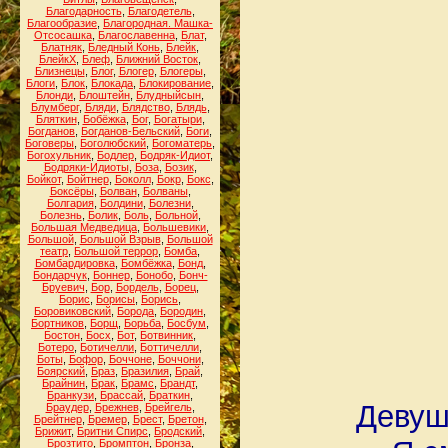
Благодарность
,
Благодетель
,
Благообразие
,
Благородная. Машка-
Отсосашка
,
Благославенна
,
Блат
,
Блатняк
,
Бледный Конь
,
Блейк
,
БлейкХ
,
Блеф
,
Ближний Восток
,
Близнецы
,
Блог
,
Блогер
,
Блогеры
,
Блоги
,
Блок
,
Блокада
,
Блокирование
,
Блонди
,
Блоштейн
,
Блудныйсын
,
Блумберг
,
Бляди
,
Блядство
,
Блядь
,
Бляткин
,
Бобёжка
,
Бог
,
Богатыри
,
Богданов
,
Богданов-Бельский
,
Боги
,
Боговеры
,
Боголюбский
,
Богоматерь
,
Богохульник
,
Бодлер
,
Бодряк-Идиот
,
Бодряки-Идиоты
,
Боза
,
Бозик
,
Бойкот
,
Бойтнер
,
Боколл
,
Бокр
,
Бокс
,
Боксёры
,
Болван
,
Болваны
,
Болгария
,
Болдини
,
Болезни
,
Болезнь
,
Болик
,
Боль
,
Больной
,
Большая Медведица
,
Большевики
,
Большой
,
Большой Взрыв
,
Большой
театр
,
Большой террор
,
Бомба
,
Бомбардировка
,
Бомбёжка
,
Бонд
,
Бондарчук
,
Боннер
,
Бонобо
,
Бонч-
Бруевич
,
Бор
,
Бордель
,
Борец
,
Борис
,
Борисы
,
Борись
,
Боровиковский
,
Борода
,
Бородин
,
Бортников
,
Борщ
,
Борьба
,
Босбум
,
Бостон
,
Босх
,
Бот
,
Ботвинник
,
Ботеро
,
Ботичелли
,
Боттичелли
,
Боты
,
Бофор
,
Боччоне
,
Боччони
,
Боярский
,
Браз
,
Бразилия
,
Брай
,
Брайнин
,
Брак
,
Брамс
,
Брандт
,
Бранкузи
,
Брассай
,
Браткин
,
Девуш
Браудер
,
Брежнев
,
Брейгель
,
Брейтнер
,
Бремер
,
Брест
,
Бретон
,
Брижит
,
Бритни Спирс
,
Бродский
,
Брозтито
,
Бромптон
,
Бронза
,