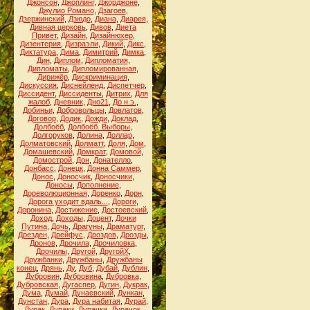
Джонсон
,
Джоплинг
,
Джорджоне
,
Джулио Романо
,
Дзагоев
,
Дзержинский
,
Дзюдо
,
Диана
,
Диарея
,
Дивная церковь
,
Дивов
,
Диета
Привет
,
Дизайн
,
Дизайнюхер
,
Дизентерия
,
Дизраэли
,
Дикий
,
Дикс
,
Диктатура
,
Дима
,
Димитрий
,
Димка
,
Дин
,
Диплом
,
Дипломатия
,
Дипломаты
,
Дипломированная
,
Дирижёр
,
Дискриминация
,
Дискуссия
,
Диснейленд
,
Диспетчер
,
Диссидент
,
Диссиденты
,
Дитрих
,
Для
жалоб
,
Дневник
,
Дно21
,
До н.э.
,
Добиньи
,
Добровольцы
,
Довлатов
,
Договор
,
Додик
,
Дожди
,
Доклад
,
Долбоёб
,
Долбоёб. Выборы
,
Долгоруков
,
Долина
,
Доллар
,
Долматовский
,
Долматт
,
Доля
,
Дом
,
Домашевский
,
Домкрат
,
Домовой
,
Домострой
,
Дон
,
Донателло
,
Донбасс
,
Донецк
,
Донна Саммер
,
Донос
,
Доносчик
,
Доносчики
,
Доносы
,
Дополнение
,
Дореволюционная
,
Доренко
,
Дорн
,
Дорога уходит вдаль...
,
Дороги
,
Доронина
,
Достижение
,
Достоевский
,
Доход
,
Доходы
,
Доцент
,
Дочки
Путина
,
Дочь
,
Драгуны
,
Драматург
,
Дрезден
,
Дрейфус
,
Дроздов
,
Дрозды
,
Дронов
,
Дрочила
,
Дрочиловка
,
Дрочилы
,
Другой
,
ДругойХ
,
Дружбанки
,
Дружбаны
,
Дружбаны
конец
,
Дрянь
,
Ду
,
Дуб
,
Дубай
,
Дублин
,
Дубровин
,
Дубровина
,
Дубровка
,
Дубровская
,
Дугаспер
,
Дугин
,
Дукрак
,
Дума
,
Думай
,
Дунаевский
,
Дункан
,
Дунстан
,
Дура
,
Дура набитая
,
Дурай
,
Дурак
,
Дураки
,
Дурачки
,
Дурачок
,