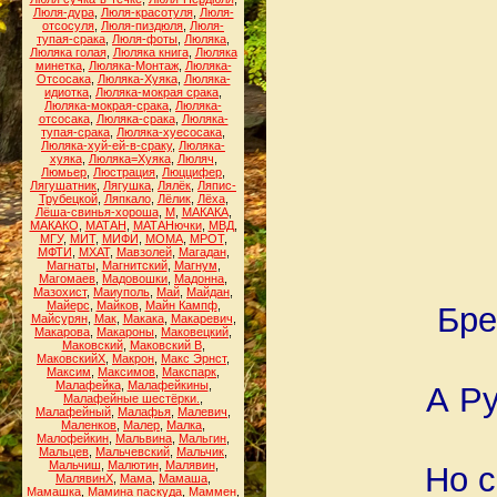
Люля-дура
,
Люля-красотуля
,
Люля-
отсосуля
,
Люля-пиздюля
,
Люля-
тупая-срака
,
Люля-фоты
,
Люляка
,
Люляка голая
,
Люляка книга
,
Люляка
минетка
,
Люляка-Монтаж
,
Люляка-
Отсосака
,
Люляка-Хуяка
,
Люляка-
идиотка
,
Люляка-мокрая срака
,
Люляка-мокрая-срака
,
Люляка-
отсосака
,
Люляка-срака
,
Люляка-
тупая-срака
,
Люляка-хуесосака
,
Люляка-хуй-ей-в-сраку
,
Люляка-
хуяка
,
Люляка=Хуяка
,
Люляч
,
Люмьер
,
Люстрация
,
Люццифер
,
Лягушатник
,
Лягушка
,
Лялёк
,
Ляпис-
Трубецкой
,
Ляпкало
,
Лёлик
,
Лёха
,
Лёша-свинья-хороша
,
М
,
МАКАКА
,
МАКАКО
,
МАТАН
,
МАТАНючки
,
МВД
,
МГУ
,
МИТ
,
МИФИ
,
МОМА
,
МРОТ
,
МФТИ
,
МХАТ
,
Мавзолей
,
Магадан
,
Магнаты
,
Магнитский
,
Магнум
,
Магомаев
,
Мадовошки
,
Мадонна
,
Мазохист
,
Маиуполь
,
Май
,
Майдан
,
Майерс
,
Майков
,
Майн Кампф
,
Бре
Майсурян
,
Мак
,
Макака
,
Макаревич
,
Макарова
,
Макароны
,
Маковецкий
,
Маковский
,
Маковский В
,
МаковскийХ
,
Макрон
,
Макс Эрнст
,
Максим
,
Максимов
,
Макспарк
,
Малафейка
,
Малафейкины
,
А Ру
Малафейные шестёрки.
,
Малафейный
,
Малафья
,
Малевич
,
Маленков
,
Малер
,
Малка
,
Малофейкин
,
Мальвина
,
Мальгин
,
Мальцев
,
Мальчевский
,
Мальчик
,
Мальчиш
,
Малютин
,
Малявин
,
Но с
МалявинХ
,
Мама
,
Мамаша
,
Мамашка
,
Мамина паскуда
,
Маммен
,