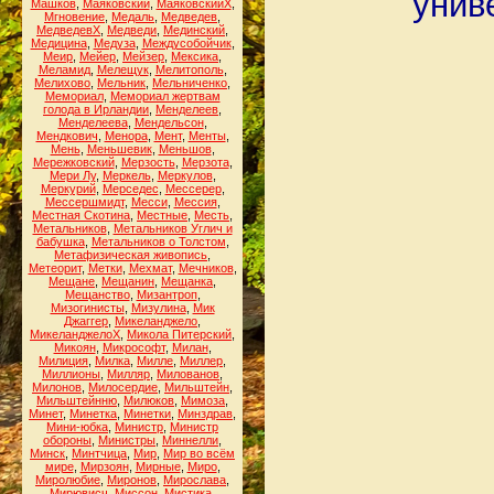
унив
Машков
,
Маяковский
,
МаяковскийХ
,
Мгновение
,
Медаль
,
Медведев
,
МедведевХ
,
Медведи
,
Мединский
,
Медицина
,
Медуза
,
Междусобойчик
,
Меир
,
Мейер
,
Мейзер
,
Мексика
,
Меламид
,
Мелещук
,
Мелитополь
,
Мелихово
,
Мельник
,
Мельниченко
,
Мемориал
,
Мемориал жертвам
голода в Ирландии
,
Менделеев
,
Менделеева
,
Мендельсон
,
Мендкович
,
Менора
,
Мент
,
Менты
,
Мень
,
Меньшевик
,
Меньшов
,
Мережковский
,
Мерзость
,
Мерзота
,
Мери Лу
,
Меркель
,
Меркулов
,
Меркурий
,
Мерседес
,
Мессерер
,
Мессершмидт
,
Месси
,
Мессия
,
Местная Скотина
,
Местные
,
Месть
,
Метальников
,
Метальников Углич и
бабушка
,
Метальников о Толстом
,
Метафизическая живопись
,
Метеорит
,
Метки
,
Мехмат
,
Мечников
,
Мещане
,
Мещанин
,
Мещанка
,
Мещанство
,
Мизантроп
,
Мизогинисты
,
Мизулина
,
Мик
Джаггер
,
Микеланджело
,
МикеланджелоХ
,
Микола Питерский
,
Микоян
,
Микрософт
,
Милан
,
Милиция
,
Милка
,
Милле
,
Миллер
,
Миллионы
,
Милляр
,
Милованов
,
Милонов
,
Милосердие
,
Мильштейн
,
Мильштейнню
,
Милюков
,
Мимоза
,
Минет
,
Минетка
,
Минетки
,
Минздрав
,
Мини-юбка
,
Министр
,
Министр
обороны
,
Министры
,
Миннелли
,
Минск
,
Минтчица
,
Мир
,
Мир во всём
мире
,
Мирзоян
,
Мирные
,
Миро
,
Миролюбие
,
Миронов
,
Мирослава
,
Мирювисч
,
Миссон
,
Мистика
,