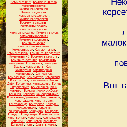
Нек
КомментыЖЖ
,
КомментыЮтюб
,
Комментыаноны
,
Комментыгерманец
,
корсе
Комментыдоцент
,
Комментыжидохвост
,
Комментыжуравков
,
Комментызакрыты
,
Комментыизраиль
,
Комментыискусство
,
л
Комментыкарпов
,
Комментыклон
,
Комментыкопейкин
,
Комментыкосырева
,
малок
Комментылукес
,
Комментыметальников
,
Комментымои
,
Комментынов
,
Комментыпанк
,
Комментыподдержка
,
Комментыпуб
,
Комментысексоты
,
Комментытатьяна
,
Коммменты
,
по
Коммунизм
,
Коммунист
,
Коммунист.
Зараза
,
Коммунисты
,
Комп
,
Компартия
,
Компграфика
,
Компиляция
,
Композитор
,
Композиция
,
Компьютер
,
Комсомол
,
Комсомолка
,
Комсомолки
,
Конан
Вот т
Дойл
,
Кондопога
,
Кондрашова
,
Конец
Тифаретника
,
Конец света
,
Кони
,
Конквест
,
Конкурс
,
Конкурс-Эссе
,
Кононов
,
Конопля
,
Консерватория
,
Константин Долматов
,
Константинов
,
Констатация
,
Конституция
,
Контрабанда
,
Контрабас
,
Контуры
,
Конференции
,
Конфеты
,
Конформизм
,
Конфуций
,
Концевич
,
Концерт
,
Концлагерь
,
Кончаловский
,
Конь
,
Коньки
,
Конёнков
,
Кооперация
,
Копейкин
,
Копенгаген
,
Копипаст
,
Копирайт
,
Копы
,
Корветт
,
Корда
,