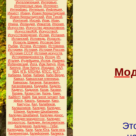
Интеллигенция
,
Интервью
,
Интересные лица
,
Интернет
,
Интерфакс
,
Интерьер
,
Инфляция
,
Инцест
,
Иоанн
,
Иоанн Кронштадский
,
Иоанн Кронштадтский
,
Ион Тихий
,
Ионтихий
,
Иосиф
,
Ирак
,
Иран
,
Ирина
,
Ирландия
,
Ирматов
,
Ирония
,
Искусство
,
Искусство декоративное
,
ИскусствоЖЖ
,
ИскусствоХ
,
Искусствоведение
,
Ислам
,
Испания
,
Испанский
,
Исповедь
,
Исраэлс
,
Исраэль Шамир
,
Иссахар Бер
Рыбак
,
Истина
,
Истомин
,
Истомина
,
Историки
,
История
,
История России
,
История СССР
,
История искусств
,
Историяжидохвоста
,
Исход
,
Ит
,
Италия
,
Иудейщина
,
Ихлов
,
Ищенко
,
Йобачевский
,
Йога
,
Йом Кипур
,
Йом-
Киппур
,
Йом-Кипур
,
Йорданс
,
КАЛ
,
Мод
КВД
,
КГБ
,
КЛОНЫ
,
КПСС
,
КСП
,
Кабаева
,
Кабак
,
Кабаре
,
Кабо-Верде
,
Кавказ
,
Кавказская пленница
,
Кавказцы
,
Каганов
,
Каганович
,
Кагановмама
,
Каддафи
,
Кадило
,
Кадмус
,
Кадыров
,
Казак
,
Казаки
,
Казань
,
Казахстан
,
Казнь
,
Каин
,
Кайботт
,
Кайф
,
Как меня читают
,
Как
ффсе
,
Какать
,
Какашки
,
Како
,
Кактусы
,
Кал
,
Калабеков
,
Калашников
,
Каледин
,
Каледин-
Ебарня
,
Каледин-Шкабарнюк
,
Каледин-Шкабарня
,
Каледин-донос
,
Каледин-мандоотсос
,
Каледин-
пиздоотсос
,
Каледин. Антисемитизм
,
Эт
Калединню
,
Каледин— ГеБе
,
Календарь
,
Кали
,
Кали Юга
,
Кали юга
,
Калининград
,
Калифорния
,
Калиюга
,