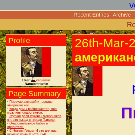
v
Recent Entries
Archive
Re
Profile
26th-Mar-
американ
User:
veniamin
Name:
veniamin
Page Summary
·
Писсуар дамский и торнадо
американское.
П
·
Когда дамы развлекаются, все
мужчины содрогаются.
·
Жуткая доля мужчин-любовников
сто лет назад в городе Париже.
·
Очаровательное бабьё и
правители.
·
С Новым Годом! И это для вас,
нежные дамы Инета.
[+4]