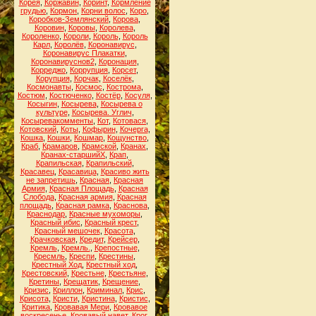
Корея
,
Коржавин
,
Коринт
,
Кормление
грудью
,
Кормон
,
Корни волос
,
Коро
,
Коробков-Землянский
,
Корова
,
Коровин
,
Коровы
,
Королева
,
Короленко
,
Короли
,
Король
,
Король
Карл
,
Королёв
,
Коронавирус
,
Коронавирус Плакатки
,
Коронавируснов2
,
Коронация
,
Корреджо
,
Коррупция
,
Корсет
,
Корупция
,
Корчак
,
Коселёк
,
Космонавты
,
Космос
,
Кострома
,
Костюм
,
Костюченко
,
Костёр
,
Косуля
,
Косыгин
,
Косырева
,
Косырева о
культуре
,
Косырева. Углич
,
Косыревакомменты
,
Кот
,
Котовася
,
Котовский
,
Коты
,
Кофырин
,
Кочерга
,
Кошка
,
Кошки
,
Кошмар
,
Кощунство
,
Краб
,
Крамаров
,
Крамской
,
Кранах
,
Кранах-старшийХ
,
Крап
,
Крапильская
,
Крапильский
,
Красавец
,
Красавица
,
Красиво жить
не запретишь
,
Красная
,
Красная
Армия
,
Красная Площадь
,
Красная
Слобода
,
Красная армия
,
Красная
площадь
,
Красная рамка
,
Краснова
,
Краснодар
,
Красные мухоморы
,
Красный ибис
,
Красный крест
,
Красный мешочек
,
Красота
,
Крачковская
,
Кредит
,
Крейсер
,
Кремль
,
Кремль.
,
Крепостные
,
Кресмль
,
Креспи
,
Крестины
,
Крестный Ход
,
Крестный ход
,
Крестовский
,
Крестьне
,
Крестьяне
,
Кретины
,
Крещатик
,
Крещение
,
Кризис
,
Криллон
,
Криминал
,
Крис
,
Крисота
,
Кристи
,
Кристина
,
Кристис
,
Критика
,
Кровавая Мери
,
Кровавое
воскресенье
,
Кровавый навет
,
Крог
,