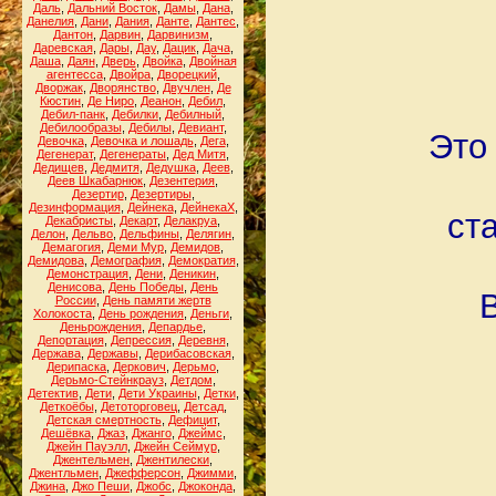
Даль
,
Дальний Восток
,
Дамы
,
Дана
,
Данелия
,
Дани
,
Дания
,
Данте
,
Дантес
,
Дантон
,
Дарвин
,
Дарвинизм
,
Даревская
,
Дары
,
Дау
,
Дацик
,
Дача
,
Даша
,
Даян
,
Дверь
,
Двойка
,
Двойная
агентесса
,
Двойра
,
Дворецкий
,
Дворжак
,
Дворянство
,
Двучлен
,
Де
Кюстин
,
Де Ниро
,
Деанон
,
Дебил
,
Дебил-панк
,
Дебилки
,
Дебилный
,
Дебилообразы
,
Дебилы
,
Девиант
,
Это
Девочка
,
Девочка и лошадь
,
Дега
,
Дегенерат
,
Дегенераты
,
Дед Митя
,
Дедищев
,
Дедмитя
,
Дедушка
,
Деев
,
Деев Шкабарнюк
,
Дезентерия
,
Дезертир
,
Дезертиры
,
Дезинформация
,
Дейнека
,
ДейнекаХ
,
ст
Декабристы
,
Декарт
,
Делакруа
,
Делон
,
Дельво
,
Дельфины
,
Делягин
,
Демагогия
,
Деми Мур
,
Демидов
,
Демидова
,
Демография
,
Демократия
,
Демонстрация
,
Дени
,
Деникин
,
Денисова
,
День Победы
,
День
России
,
День памяти жертв
Холокоста
,
День рождения
,
Деньги
,
Деньрождения
,
Депардье
,
Депортация
,
Депрессия
,
Деревня
,
Держава
,
Державы
,
Дерибасовская
,
Дерипаска
,
Деркович
,
Дерьмо
,
Дерьмо-Стейнкрауз
,
Детдом
,
Детектив
,
Дети
,
Дети Украины
,
Детки
,
Деткоёбы
,
Детоторговец
,
Детсад
,
Детская смертность
,
Дефицит
,
Дешёвка
,
Джаз
,
Джанго
,
Джеймс
,
Джейн Пауэлл
,
Джейн Сеймур
,
Джентельмен
,
Джентилески
,
Джентльмен
,
Джефферсон
,
Джимми
,
Джина
,
Джо Пеши
,
Джобс
,
Джоконда
,