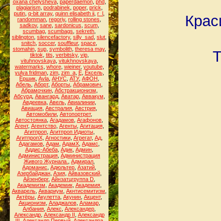
oxana chelysheva
,
paperdaemon
,
phd
,
plagiarism
,
podrabinek
,
poper
,
prick
,
putin
,
q-bit array
,
quinn elisabeth ii
,
r_l
,
Крас
randomman
,
regoriy
,
rolling stones
,
sadkov
,
sane
,
sardonicus
,
scum
,
scumbag
,
scumbags
,
sekreth
,
siblington
,
silencefactory
,
silly_sad
,
slut
,
snitch
,
soccer
,
souffleur
,
space
,
stomahin
,
sup
,
symbolith
,
theresa may
,
Т
tiktok
,
tits
,
verbitsky
,
vip
,
vituhnovskaya
,
vitukhnovskaya
,
watermarks
,
whore
,
wieiner
,
youtube
,
yulya fridman
,
zim
,
zim_a
,
Ё
,
Ёксель
,
Ёршик
,
Аvla
,
АНУС
,
АТУ
,
АФОН
,
Абель
,
Аборт
,
Аборты
,
Абрамович
,
Абрамочкин
,
Абстракционизм
,
Абсурд
,
Авангард
,
Аватар
,
Аввакум
,
Авдеевка
,
Авель
,
Авиалинии
,
Авиация
,
Австралия
,
Австрия
,
Автомобили
,
Автопортрет
,
Автостоянка
,
Агадамов
,
Агафонов
,
Агент
,
Агентство
,
Агенты
,
Агитация
,
Агитпроп
,
Агитпроп Идиоты
,
АгитпропХ
,
Агностики
,
Агрегат
,
Ад
,
Адагамов
,
Адам
,
АдамХ
,
Адамс
,
Аддис-Абеба
,
Адик
,
Админ
,
Администрация
,
Администрация
Живого Журнала.
,
Адмирал
,
Адоманис
,
Адюльтер
,
Азатий
,
Азербайджан
,
Азия
,
Айвазовский
,
Айзенберг
,
Айнзатцгруппа D
,
Академизм
,
Академик
,
Академия
,
Акварель
,
Аквариум
,
Акнтисемитизм
,
Актёры
,
Акулетта
,
Акунин
,
Акцент
,
Акционизм
,
Аладжалов
,
Аламар
,
Албания
,
Алекс
,
Александер
,
Александр
,
Александр II
,
Александр
III
,
Александр Первый
,
Александра