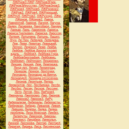
ЛЖРнов3 ЛЖР
,
ЛЖРнов3Грек
,
ЛЖРнов3Икусство
,
ЛЖРнов3нов3
,
ЛЖРнов4
,
ЛЖРнов5
,
ЛЖРновое2
,
ЛЖРов2
,
ЛЖРов4
,
ЛЖРпрощай
,
ЛЖРпуб
,
ЛЖРтов2
,
ЛЖРуход1
,
ЛЖр
,
ЛЖрнов
,
ЛЖрнов2
,
Лавра
,
Лаврентий
,
Лавров
,
Лагеря
,
Лагуна
,
Ладен
,
Лазарева
,
Лангобард
,
Ландау
,
Ланкар
,
Лань
,
Ларионов
,
Лариса
,
Лариса Гнаткевич
,
Лариска
,
Ларссон
,
Латвия
,
Латынина
,
Латынь
,
Лашез
,
Лгун
,
Ле Пен
,
Лебедев
,
Лебедева
,
Лев
,
Леви
,
Левитан
,
Левицкий
,
Легрос
,
Ледокол
,
Леже
,
Лейба
,
Лейбов
,
Лейбов Дорога уходит
вдаль...
,
ЛейбовХ
,
Лейбова Гора
,
Лейбовбиография
,
Лейбовиц
,
Лейбович
,
Лейтенант
,
Лекаренко
,
Лекции
,
Лекция
,
Лем
,
Лемпицка
,
Ленд-лиз
,
Ленин
,
Ленинград
,
Ленказм
,
Леннон
,
Ленточки
,
Леонардо
,
Леонардо да Винчи
,
ЛеонардоХ
,
Леонида-отсосючка
,
Леонов
,
Леонтьев
,
Лепра
,
Лермонтов
,
Лес
,
Лесбиянки
,
Лесбо
,
Лесбос
,
Лесин
,
Лесков
,
Лессинг
,
Лето
,
Летов
,
Лец
,
ЛжРнов4
,
Лженаука
,
Лжепромо
,
Лжр
,
Лжрнов
,
Лжрнов2
,
Лжрнов3
,
ЛиРу
,
Либерализм
,
Либералы
,
Либерасты
,
Либерман
,
Либидо
,
Ливанов
,
Ливия
,
Лившиц
,
Лидеры
,
Лидка
,
Лидка-
проблядь
,
Лиза Морская
,
Ликбез
,
Лилипуты
,
Лимонов
,
Лимоны
,
Лингвист
,
Линдберг
,
Линкольн
,
Линней
,
Лиознова
,
Лиотар
,
ЛиотарХ
,
Лиригия
,
Лирика
,
Лиса
,
Лиснянская
,