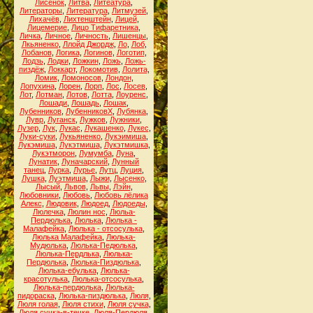
Лисёнок
,
Литва
,
Литеатура
,
Литераторы
,
Литература
,
Литмузей
,
Лихачёв
,
Лихтенштейн
,
Лицей
,
Лицемерие
,
Лицо Тифаретника
,
Личка
,
Личное
,
Личность
,
Лишенцы
,
Лкьяненко
,
Ллойд Джордж
,
Ло
,
Лоб
,
Лобанов
,
Логика
,
Логинов
,
Логотип
,
Лодзь
,
Лодки
,
Ложкин
,
Ложь
,
Ложь-
пиздёж
,
Локкарт
,
Локомотив
,
Лолита
,
Ломик
,
Ломоносов
,
Лондон
,
Лопухина
,
Лорен
,
Лорп
,
Лос
,
Лосев
,
Лот
,
Лотман
,
Лотов
,
Лотта
,
Лоуренс
,
Лошади
,
Лошадь
,
Лошак
,
Лубенников
,
ЛубенниковХ
,
Лубянка
,
Лувр
,
Луганск
,
Лужков
,
Лужники
,
Лузер
,
Лук
,
Лукас
,
Лукашенко
,
Лукес
,
Луки-суки
,
Лукьяненко
,
Лукэимиша
,
Лукэмиша
,
Лукэтмиша
,
Лукэтмишка
,
Лукэтморон
,
Лумумба
,
Луна
,
Лунатик
,
Луначарский
,
Лунный
танец
,
Лурка
,
Лурье
,
Лутц
,
Луция
,
Лушка
,
Луэтмиша
,
Лыжи
,
Лысенко
,
Лысый
,
Львов
,
Львы
,
Лэйн
,
Любовники
,
Любовь
,
Любовь лёлика
Алекс
,
Людовик
,
Людоед
,
Людоеды
,
Люлечка
,
Люлин нос
,
Люльа-
Пердюлька
,
Люлька
,
Люлька -
Малафейка
,
Люлька - отсосулька
,
Люлька Малафейка
,
Люлька-
Мудюлька
,
Люлька-Педюлька
,
Люлька-Пердлька
,
Люлька-
Пердюлька
,
Люлька-Пиздюлька
,
Люлька-ебулька
,
Люлька-
красотулька
,
Люлька-отсосулька
,
Люлька-пердюлька
,
Люлька-
пидораска
,
Люлька-пиздюлька
,
Люля
,
Люля голая
,
Люля стихи
,
Люля сучка
,
Люля сучка-в-течке
,
Люля-Пердюля
,