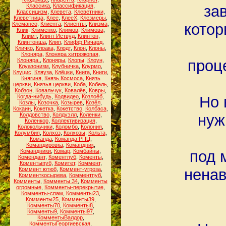
Классика
,
Классификация
,
за
Классицизм
,
Клевета
,
Клеветники
,
Клеветница
,
Клее
,
КлееХ
,
Клезмеры
,
Клемансо
,
Клиента
,
Клиенты
,
Клизма
,
котор
Клик
,
Клименко
,
Климов
,
Климова
,
Климт
,
Клинт Иствуд
,
Клинтон
,
Клинтонша
,
Клип
,
Клифф Ричард
,
Кличко
,
Клоака
,
Клодт
,
Клон
,
Клоны
,
Клоняра
,
Клоняра хитрожопая
,
Клоняра.
,
Клоняры
,
Клопы
,
Клоун
,
проце
Клуазонизм
,
Клубничка
,
Клурмо
,
Клуцис
,
Кляуза
,
Клёцки
,
Книга
,
Книги
,
Княгиня
,
Князь Космоса
,
Князь
церкви
,
Князья церкви
,
Коба
,
Кобель
,
Кобзон
,
Ковальчук
,
Ковалёв
,
Ковры
,
Когда-нибудь
,
Кодвидео
,
Козлоёб
,
Но 
Козлы
,
Козочка
,
Козырев
,
Козёл
,
Кокаин
,
Кокетка
,
Кокетство
,
Колбаса
,
Колдовство
,
Колдуэлл
,
Коленки
,
нуж
Коленкор
,
Коллективизация
,
Колокольчики
,
Коломбо
,
Колония
,
Колумбия
,
Колхоз
,
Колхозы
,
Кольта
,
Команда
,
Команда РПЦ
,
Командировка
,
Командник
,
Командники
,
Комар
,
Комбайны
,
под 
Комендант
,
Коментпуб
,
Коменты
,
Коментыпуб
,
Комитет
,
Коммент
,
Коммент ютюб
,
Коммент-угроза
,
нена
Комменткосырева
,
Комментпуб
,
Комменты
,
Комменты 34
,
Комменты
огромные
,
Комменты-перекрытие
,
Комменты-спам
,
Комменты23
,
Комменты25
,
Комменты39
,
Комменты70
,
Комменты8
,
Комменты9
,
Комменты97
,
КомментыВалдор
,
КомментыГеоргиевская
,