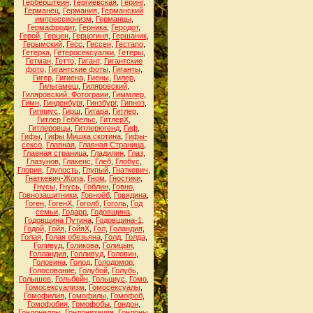
Герберштейн
,
Гергиевская
,
Геринг
,
Германец
,
Германия
,
Германский
импрессионизм
,
Германцы
,
Гермафродит
,
Герника
,
Геродот
,
Герой
,
Герцен
,
Герцогиня
,
Гершаник
,
Герымский
,
Гесс
,
Гессен
,
Гестапо
,
Гетерка
,
Гетеросексуалки
,
Гетеры
,
Гетман
,
Гетто
,
Гигант
,
Гигантские
фото
,
Гигантские фоты
,
Гиганты
,
Гигер
,
Гигиена
,
Гиены
,
Гилер
,
Гильгамеш
,
Гиляровский
,
Гиляровский. Фотограии
,
Гиммлер
,
Гимн
,
Гинденбург
,
Гинзбург
,
Гипноз
,
Гиппиус
,
Гирш
,
Гитара
,
Гитлер
,
Гитлер Геббельс
,
ГитлерХ
,
Гитлеровцы
,
Гитлерюгенд
,
Гиф
,
Гифы
,
Гифы Мишка скотина
,
Гифы-
сексо
,
Главная
,
Главная Страница
,
Главная страница
,
Гладилин
,
Глаз
,
Глазунов
,
Глакенс
,
Глеб
,
Глобус
,
Глория
,
Глупость
,
Глупый
,
Гнаткевич
,
Гнаткевич-Жопа
,
Гном
,
Гностики
,
Гнусы
,
Гнусь
,
Гоблин
,
Говно
,
Говнозащитники
,
Говноёб
,
Говядина
,
Гоген
,
ГогенХ
,
Гоголб
,
Гоголь
,
Год
семьи
,
Годарр
,
Годовщина
,
Годовщина Путина
,
Годовщина-1
,
Годой
,
Гойя
,
ГойяХ
,
Гол
,
Голандия
,
Голая
,
Голая обезьяна
,
Голд
,
Голда
,
Голивуд
,
Голикова
,
Голицын
,
Голландия
,
Голливуд
,
Головин
,
Головина
,
Голод
,
Голодомор
,
Голосование
,
Голубой
,
Голубь
,
Голышев
,
Гольбейн
,
Гольциус
,
Гомо
,
Гомосексуализм
,
Гомосексуалы
,
Гомофилия
,
Гомофилы
,
Гомофоб
,
Гомофобия
,
Гомофобы
,
Гондон
,
Гондонеллы
,
Гондонизация
,
Гондоны
,