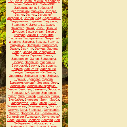
ЗАЗ
,
ЗИМ
,
За вашу и нашу свободу
,
Забан
,
Забан ЖЖ
,
ЗабанЖЖ
,
Забанить меня
,
Заблоцкий-
Десятовский
,
Зависть
,
Загадка
,
Заглот
,
Заглот.
,
Загорский
,
Заграница
,
Загреб
,
Зад
,
Задержание
,
Задержания
,
Задница
,
Задорнов
,
ЗадорновХ
,
Зажигалка
,
Зажим
,
Заказуха
,
Закат
,
Закон
,
Закон о
Цензуре
,
Закон о геях
,
Закон о
цензуре
,
Законы
,
Закрытие
,
Закрытие Тифаретника.
,
Закрытый
дневник
,
Закуска
,
Закусь
,
Залупа
,
Залупа-20
,
Залупкин
,
Заменгоф
,
Замок
,
Замятин
,
Зануда
,
Заоупа
,
Запад
,
Западная Белоруссия
,
Западная Украина
,
Запах
,
Заповедник
,
Запор
,
Зарисовка
,
Засада
,
Засранка
,
Засранцы
,
Засурский
,
Засуха
,
Затворник
,
Защита
,
Защитник
,
Заявление
,
Звезда
,
Звезда во лбу
,
Звери
,
Зверства
,
Звёздная ночь
,
Звёзды
,
Здания
,
Здоровье
,
Здрава
,
Здравомыслящий
,
Зевание
,
Зевс
,
Зеленский
,
Зеленский. Фридман
,
Земля
,
Земство
,
Зенкевич
,
Зеркало
,
Зеркальный
,
Зерно
,
Зерновые
,
Зиалт
,
Зига
,
Зикоф
,
Зильбер
,
Зима
,
Зимбабве
,
Зиновьев
,
Зиялт
,
Злоба
,
Злорадство
,
Змеи
,
Змея
,
Змий
,
Знаете ли вы
,
Знаменатель
,
Знатоки
,
Зозуля
,
Зола
,
Золовкин
,
Золотарёв
,
Золото
,
Золотой Век
,
Золотой век
,
Золотой век Голландии
,
Золотусский
,
Золя
,
Зонтик
,
Зоопарк
,
Зоофил
,
Зоя
,
Зубаревич
,
Зубоскальство
,
Зубровка
,
Зубры
,
Зыкин
,
Зыков
,