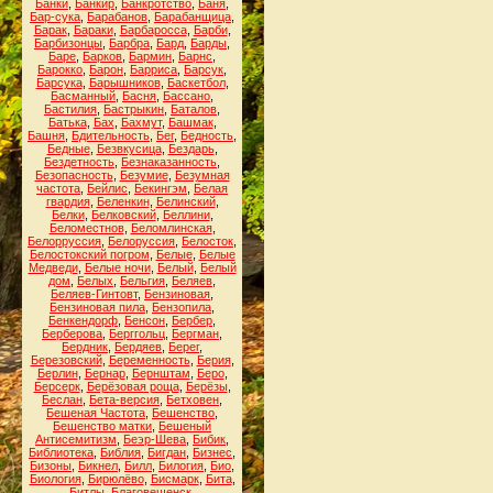
Банки
,
Банкир
,
Банкротство
,
Баня
,
Бар-сука
,
Барабанов
,
Барабанщица
,
Барак
,
Бараки
,
Барбаросса
,
Барби
,
Барбизонцы
,
Барбра
,
Бард
,
Барды
,
Баре
,
Барков
,
Бармин
,
Барнс
,
Барокко
,
Барон
,
Барриса
,
Барсук
,
Барсука
,
Барышников
,
Баскетбол
,
Басманный
,
Басня
,
Бассано
,
Бастилия
,
Бастрыкин
,
Баталов
,
Батька
,
Бах
,
Бахмут
,
Башмак
,
Башня
,
Бдительность
,
Бег
,
Бедность
,
Бедные
,
Безвкусица
,
Бездарь
,
Бездетность
,
Безнаказанность
,
Безопасность
,
Безумие
,
Безумная
частота
,
Бейлис
,
Бекингэм
,
Белая
гвардия
,
Беленкин
,
Белинский
,
Белки
,
Белковский
,
Беллини
,
Беломестнов
,
Беломлинская
,
Белорруссия
,
Белоруссия
,
Белосток
,
Белостокский погром
,
Белые
,
Белые
Медведи
,
Белые ночи
,
Белый
,
Белый
дом
,
Белых
,
Бельгия
,
Беляев
,
Беляев-Гинтовт
,
Бензиновая
,
Бензиновая пила
,
Бензопила
,
Бенкендорф
,
Бенсон
,
Бербер
,
Берберова
,
Берггольц
,
Бергман
,
Бердник
,
Бердяев
,
Берег
,
Березовский
,
Беременность
,
Берия
,
Берлин
,
Бернар
,
Бернштам
,
Беро
,
Берсерк
,
Берёзовая роща
,
Берёзы
,
Беслан
,
Бета-версия
,
Бетховен
,
Бешеная Частота
,
Бешенство
,
Бешенство матки
,
Бешеный
Антисемитизм
,
Беэр-Шева
,
Бибик
,
Библиотека
,
Библия
,
Бигдан
,
Бизнес
,
Бизоны
,
Бикнел
,
Билл
,
Билогия
,
Био
,
Биология
,
Бирюлёво
,
Бисмарк
,
Бита
,
Битлы
,
Благовещенск
,