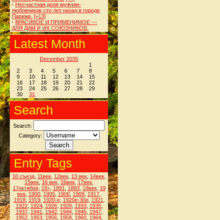
·
Несчастная доля мужчин-
любовников сто лет назад в городе
Париже.
[+13]
·
КРАСИВОЕ И ПРИМЕНИМОЕ ---
ДЛЯ ДАМ И ИХ СОЮЗНИКОВ.
Latest Month
December 2035
1
2
3
4
5
6
7
8
9
10
11
12
13
14
15
16
17
18
19
20
21
22
23
24
25
26
27
28
29
30
31
Search
Search:
Category:
Entry Tags
10 съезд
,
11век
,
12век
,
13 век
,
14век
,
15век
,
16 век
,
16век
,
17век
,
17октября
,
18+
,
1891
,
1893
,
18век
,
19
век
,
1900
,
1905
,
1906
,
1909
,
1917
,
1918
,
1919
,
1920-е
,
1920е-30е
,
1921
,
1922
,
1924
,
1926
,
1929
,
1933
,
1935
,
1937
,
1941
,
1942
,
1944
,
1945
,
1947
,
1952
,
1953
,
1956
,
1958
,
1960
,
1964
,