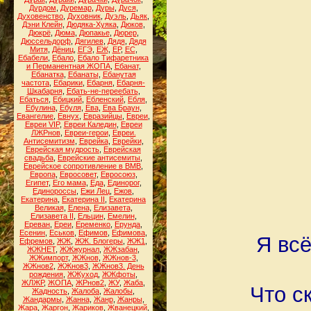
Дурдом
,
Дуремар
,
Дуры
,
Дуся
,
Духовенство
,
Духовник
,
Дуэль
,
Дьяк
,
Дэни Клейн
,
Дюдяка-Хуяка
,
Дюков
,
Дюкрё
,
Дюма
,
Дюпакье
,
Дюрер
,
Дюссельдорф
,
Дягилев
,
Дядя
,
Дядя
Митя
,
Дёниц
,
ЕГЭ
,
ЕЖ
,
ЕР
,
ЕС
,
Ебабели
,
Ебало
,
Ебало Тифаретника
и Перманентная ЖОПА
,
Ебанат
,
Ебанатка
,
Ебанаты
,
Ебанутая
частота
,
Ебарики
,
Ебарня
,
Ебарня-
Шкабарня
,
Ебать-не-переебать
,
Ебаться
,
Ебицкий
,
Ебленский
,
Ебля
,
Ебулина
,
Ебуля
,
Ева
,
Ева Браун
,
Евангелие
,
Евнух
,
Евразийцы
,
Евреи
,
Евреи VIP
,
Евреи Каледин
,
Евреи
ЛЖРнов
,
Евреи-герои
,
Евреи.
Антисемитизм
,
Еврейка
,
Еврейки
,
Еврейская мудрость
,
Еврейская
свадьба
,
Еврейские антисемиты
,
Еврейское сопротивление в ВМВ
,
Европа
,
Евросовет
,
Евросоюз
,
Египет
,
Его мама
,
Еда
,
Единорог
,
Единороссы
,
Ежи Лец
,
Ежов
,
Екатерина
,
Екатерина II
,
Екатерина
Великая
,
Елена
,
Елизавета
,
Елизавета II
,
Ельцин
,
Емелин
,
Ереван
,
Ереи
,
Еременко
,
Ерунда
,
Есенин
,
Еськов
,
Ефимов
,
Ефимова
,
Я всё
Ефремов
,
ЖЖ
,
ЖЖ. Блогеры
,
ЖЖ1
,
ЖЖНЕТ
,
ЖЖжурнал
,
ЖЖзабан
,
ЖЖимпорт
,
ЖЖнов
,
ЖЖнов-3
,
ЖЖнов2
,
ЖЖнов3
,
ЖЖнов3. День
рождения
,
ЖЖуход
,
ЖЖфоты
,
ЖЛЖР
,
ЖОПА
,
ЖРнов2
,
ЖУ
,
Жаба
,
Что с
Жадность
,
Жалоба
,
Жалобы
,
Жандармы
,
Жанна
,
Жанр
,
Жанры
,
Жара
,
Жаргон
,
Жариков
,
Жванецкий
,