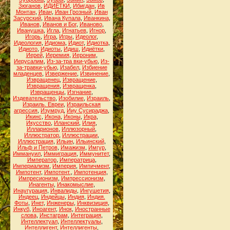
Зюганов
,
ИДИЁТКИ
,
Ибигдан
,
Ив
Монтан
,
Иван
,
Иван Грозный
,
Иван
Засурский
,
Ивана Купала
,
Иванкина
,
Иванов
,
Иванов и Бог
,
Иваново
,
Иванушка
,
Игла
,
Игнатьев
,
Игнор
,
Игорь
,
Игра
,
Игры
,
Идеолог
,
Идеология
,
Идиома
,
Идиот
,
Идиотка
,
Идиото
,
Идиоты
,
Идиш
,
Идиётки
,
Иерей
,
Иеремия
,
Иероним
,
Иерусалим
,
Из-за-тра вки-убью
,
Из-
за-травки-убью
,
Изабел
,
Избиение
младенцев
,
Извержение
,
Извинение
,
Извращенец
,
Извращение
,
Извращения
,
Извращенка
,
Извращенцы
,
Изгнание
,
Издевательство
,
Изобилие
,
Израиль
,
Израиль. Евреи
,
Израильская
агрессия
,
Изумруд
,
Ииу Сусираджа
,
Икинс
,
Икона
,
Иконы
,
Икра
,
Икусство
,
Иланский
,
Илия
,
Илларионов
,
Иллюзорный
,
Иллюстратор
,
Иллюстрации
,
Иллюстрация
,
Ильин
,
Ильинский
,
Ильф и Петров
,
Имажизм
,
Имгур
,
Иммануил
,
Иммиграция
,
Иммунитет
,
Император
,
Императрица
,
Империализм
,
Империя
,
Импичмент
,
Импотент
,
Импотент.
,
Импотенция
,
Импресионизм
,
Импрессионизм
,
Инагенты
,
Инакомыслие
,
Инаугурация
,
Инвалиды
,
Ингушетия
,
Индеец
,
Индейцы
,
Индия
,
Индия.
Фоты
,
Инет
,
Инженеры
,
Инквизиция
,
Инкуб
,
Иноагент
,
Инок
,
Иностранные
слова
,
Инстаграм
,
Интеграция
,
Интеллектуал
,
Интеллектуалы
,
Интеллигент
,
Интеллигенты
,