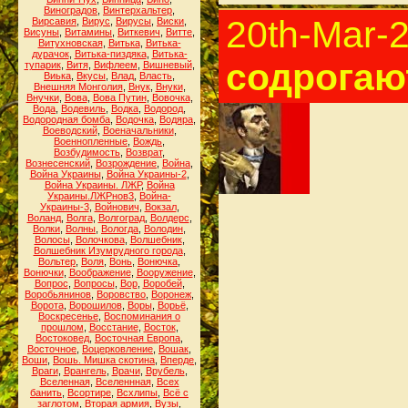
Виноградов
,
Винтерхальтер
,
20th-Mar-
Вирсавия
,
Вирус
,
Вирусы
,
Виски
,
Висуны
,
Витамины
,
Виткевич
,
Витте
,
Витухновская
,
Витька
,
Витька-
дурачок
,
Витька-пиздяка
,
Витька-
содрогаю
тупарик
,
Витя
,
Вифлеем
,
Вишневый
,
Виька
,
Вкусы
,
Влад
,
Власть
,
Внешняя Монголия
,
Внук
,
Внуки
,
Внучки
,
Вова
,
Вова Путин
,
Вовочка
,
Вода
,
Водевиль
,
Водка
,
Водород
,
Водородная бомба
,
Водочка
,
Водяра
,
Воеводский
,
Военачальники
,
Военнопленные
,
Вождь
,
Возбудимость
,
Возврат
,
Вознесенский
,
Возрождение
,
Война
,
Война Украины
,
Война Украины-2
,
Война Украины. ЛЖР
,
Война
Украины.ЛЖРнов3
,
Война-
Украины-3
,
Войнович
,
Вокзал
,
Воланд
,
Волга
,
Волгоград
,
Волдерс
,
Волки
,
Волны
,
Вологда
,
Володин
,
Волосы
,
Волочкова
,
Волшебник
,
Волшебник Изумрудного города
,
Вольтер
,
Воля
,
Вонь
,
Вонючка
,
Вонючки
,
Воображение
,
Вооружение
,
Вопрос
,
Вопросы
,
Вор
,
Воробей
,
Воробьянинов
,
Воровство
,
Воронеж
,
Ворота
,
Ворошилов
,
Воры
,
Ворьё
,
Воскресенье
,
Воспоминания о
прошлом
,
Восстание
,
Восток
,
Востоковед
,
Восточная Европа
,
Восточное
,
Воцерковление
,
Вошак
,
Воши
,
Вошь. Мишка скотина
,
Вперде
,
Враги
,
Врангель
,
Врачи
,
Врубель
,
Вселенная
,
Вселеннная
,
Всех
банить
,
Всортире
,
Всхлипы
,
Всё с
заглотом
,
Вторая армия
,
Вузы
,