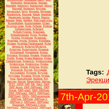
Крокодил
,
Крокодилы
,
Кролик
,
Кролики
,
Кронгауз
,
Кронштадт
,
Кросс
,
Кроткий
,
Крофорд
,
Круглов
,
Крумгольд
,
Круп
,
Крупкин
,
Крупная
,
Крыжополь
,
Крылов
,
Крым
,
Крымов
,
Крымские татары
,
Крыса
,
Крысы
,
Крыша
,
Крюк
,
Крёйер
,
Крёстный отец
,
Ксенофобия
,
Ксилография
,
Ктомс
,
Ку-клукс-клан
,
Куба
,
Кубизм
,
Кубизм
Тифаретника
,
КубизмХ
,
Кубофутуризм
,
Кувалдин
,
Кувшинникова
,
Кугач
,
Куздра
,
Кузнец
,
Кузнецов
,
Кузнецов.
,
Куинджи
,
Куклы
,
Кукмор
,
Кукобака
,
Кулаки
,
Кулидар Провокация
,
Культ
личности
,
Культур-Мультур
,
Культура
,
Культуролог
,
Куников
,
Купленный
,
Куприянов
,
Купцы
,
Купчиха
,
Купчихи
,
Кураев
,
Куратор
,
Курбе
,
Курва
,
Курва Мамина
,
Курва
Тифаретная
,
Курвосос
,
Курвососина
,
Курвососка
,
Курвососы
,
Курвы
,
Курица
,
Курли
,
Курочка
,
Курск
,
Курчатов
,
Кустик
,
Кустодиев
,
Tags:
КустодиевХ
,
Кутепов
,
Кутузов
,
Кутузова
,
Кухарка
,
Кухня
,
Кучма
,
Эрекц
Куш
,
Кшесинская
,
Кьюкор
,
Кэт
,
Кюстин
,
Кюхля
,
Кёнигсберг
,
Кёртис
,
ЛГБТ
,
ЛДПР
,
ЛДР
,
ЛЖ
,
ЛЖЛ
,
ЛЖР
,
ЛЖР Жопа
,
ЛЖР ЛЖРнов2
,
ЛЖР
Носик
,
ЛЖР-нов3
,
ЛЖР. ЛЖРнов
,
7th-Apr-2
ЛЖР. ЛЖРнов2
,
ЛЖР3
,
ЛЖРНов2
,
ЛЖРНов4
,
ЛЖРн
,
ЛЖРначалонов
,
ЛЖРнлв
,
ЛЖРнов
,
ЛЖРнов-2
,
ЛЖРнов-3
,
ЛЖРнов2
,
ЛЖРнов2
Бразилия
,
ЛЖРнов2 Стихи
,
ЛЖРнов2.
,
ЛЖРнов2нов2
,
ЛЖРнов3
,