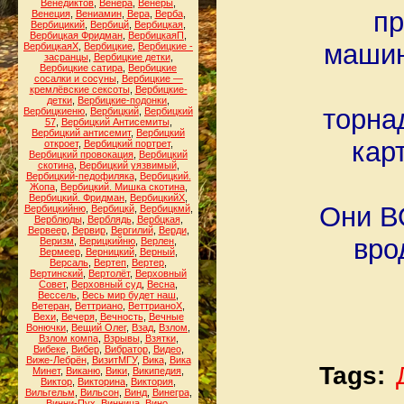
Венедиктов
,
Венера
,
Венеры
,
пр
Венеция
,
Вениамин
,
Вера
,
Верба
,
Вербицикий
,
Вербицй
,
Вербицкая
,
Вербицкая Фридман
,
ВербицкаяП
,
машин
ВербицкаяХ
,
Вербицкие
,
Вербицкие -
засранцы
,
Вербицкие детки
,
Вербицкие сатира
,
Вербицкие
сосалки и сосуны
,
Вербицкие —
кремлёвские сексоты
,
Вербицкие-
детки
,
Вербицкие-подонки
,
торна
Вербицкиеню
,
Вербицкий
,
Вербицкий
57
,
Вербицкий Антисемиты
,
Вербицкий антисемит
,
Вербицкий
кар
откроет
,
Вербицкий портрет
,
Вербицкий провокация
,
Вербицкий
скотина
,
Вербицкий уязвимый
,
Вербицкий-педофиляка
,
Вербицкий.
Жопа
,
Вербицкий. Мишка скотина
,
Вербицкий. Фридман
,
ВербицкийХ
,
Они В
Вербицкийню
,
Вербицкй
,
Вербицкмй
,
Верблюды
,
Верблядь
,
Вербцкая
,
Вервеер
,
Вервир
,
Вергилий
,
Верди
,
вро
Веризм
,
Верицкийню
,
Верлен
,
Вермеер
,
Верницкий
,
Верный
,
Версаль
,
Вертеп
,
Вертер
,
Вертинский
,
Вертолёт
,
Верховный
Совет
,
Верховный суд
,
Весна
,
Вессель
,
Весь мир будет наш
,
Ветеран
,
Веттриано
,
ВеттрианоХ
,
Вехи
,
Вечеря
,
Вечность
,
Вечные
Вонючки
,
Вещий Олег
,
Взад
,
Взлом
,
Взлом компа
,
Взрывы
,
Взятки
,
Вибеке
,
Вибер
,
Вибратор
,
Видео
,
Виже-Лебрён
,
ВизитМГУ
,
Вика
,
Вика
Tags:
Минет
,
Виканю
,
Вики
,
Википедия
,
Виктор
,
Викторина
,
Виктория
,
Вильгельм
,
Вильсон
,
Винд
,
Винегра
,
Винни-Пух
,
Винница
,
Вино
,