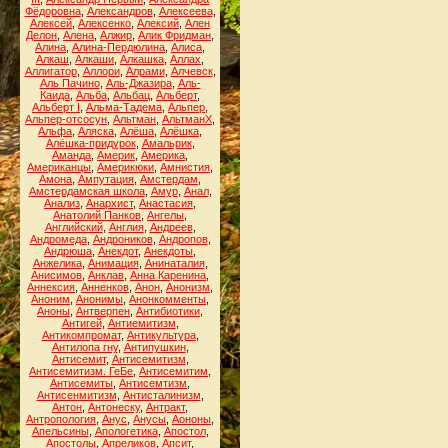
Фёдоровна
,
Александров
,
Алексеева
,
Алексей
,
Алексенко
,
Алексий
,
Ален
Делон
,
Алена
,
Алжир
,
Алик Фридман
,
Алина
,
Алина-Пердюлина
,
Алиса
,
Алкаш
,
Алкаши
,
Алкашка
,
Аллах
,
Аллигатор
,
Аллори
,
Алрами
,
Алчевск
,
Аль Пачино
,
Аль-Джазира
,
Аль-
Каида
,
Альба
,
Альбац
,
Альберт
,
Альберт I
,
Альма-Тадема
,
Альпер
,
Альпер-отсосун
,
Альтман
,
АльтманХ
,
Альфа
,
Аляска
,
Алёша
,
Алёшка
,
Алёшка-придурок
,
Амальрик
,
Аманда
,
Америк
,
Америка
,
Американцы
,
Америкюки
,
Амнистия
,
Амона
,
Ампутация
,
Амстердам
,
Амстердамская школа
,
Амур
,
Анал
,
Анализ
,
Анархист
,
Анастасия
,
Анатолий Панков
,
Ангелы
,
Английский
,
Англия
,
Андреев
,
Андромеда
,
Андроников
,
Андропов
,
Андрюша
,
Анекдот
,
Анекдоты
,
Анжелика
,
Анимация
,
Анинаталия
,
Анисимов
,
Анклав
,
Анна Каренина
,
Аннексия
,
Анненков
,
Анон
,
Анонизм
,
Аноним
,
Анонимы
,
Анонкомменты
,
Аноны
,
Антверпен
,
Антибиотики
,
Антигей
,
Антиемитизм
,
Антикомпромат
,
Антикультура
,
Антилопа гну
,
Антипушкин
,
Антисемит
,
Антисемитизм
,
Антисемитизм. ГеБе
,
Антисемитим
,
Антисемиты
,
Антисемтизм
,
Антисенмитизм
,
Антисталинизм
,
Антон
,
Антонеску
,
Антракт
,
Антропология
,
Анус
,
Анусы
,
Аононы
,
Апельсины
,
Апологетика
,
Апостол
,
Апостолы
,
Апреликов
,
Апсит
,