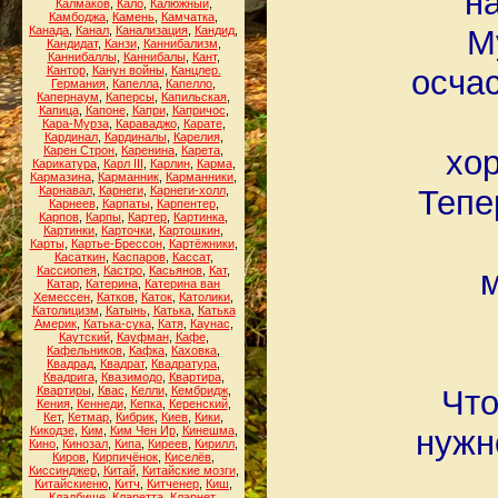
н
Калмаков
,
Кало
,
Калюжный
,
Камбоджа
,
Камень
,
Камчатка
,
Канада
,
Канал
,
Канализация
,
Кандид
,
М
Кандидат
,
Канзи
,
Каннибализм
,
Каннибаллы
,
Каннибалы
,
Кант
,
Кантор
,
Канун войны
,
Канцлер.
осчас
Германия
,
Капелла
,
Капелло
,
Капернаум
,
Каперсы
,
Капильская
,
Капица
,
Капоне
,
Капри
,
Капричос
,
Кара-Мурза
,
Караваджо
,
Карате
,
Кардинал
,
Кардиналы
,
Карелия
,
Карен Строн
,
Каренина
,
Карета
,
хо
Карикатура
,
Карл III
,
Карлин
,
Карма
,
Кармазина
,
Карманник
,
Карманники
,
Карнавал
,
Карнеги
,
Карнеги-холл
,
Тепе
Карнеев
,
Карпаты
,
Карпентер
,
Карпов
,
Карпы
,
Картер
,
Картинка
,
Картинки
,
Карточки
,
Картошкин
,
Карты
,
Картье-Брессон
,
Картёжники
,
Касаткин
,
Каспаров
,
Кассат
,
Кассиопея
,
Кастро
,
Касьянов
,
Кат
,
Катар
,
Катерина
,
Катерина ван
Хемессен
,
Катков
,
Каток
,
Католики
,
Католицизм
,
Катынь
,
Катька
,
Катька
Америк
,
Катька-сука
,
Катя
,
Каунас
,
Каутский
,
Кауфман
,
Кафе
,
Кафельников
,
Кафка
,
Каховка
,
Квадрад
,
Квадрат
,
Квадратура
,
Квадрига
,
Квазимодо
,
Квартира
,
Квартиры
,
Квас
,
Келли
,
Кембридж
,
Что
Кения
,
Кеннеди
,
Кепка
,
Керенский
,
Кет
,
Кетмар
,
Кибрик
,
Киев
,
Кики
,
Кикодзе
,
Ким
,
Ким Чен Ир
,
Кинешма
,
нужн
Кино
,
Кинозал
,
Кипа
,
Киреев
,
Кирилл
,
Киров
,
Кирпичёнок
,
Киселёв
,
Киссинджер
,
Китай
,
Китайские мозги
,
Китайскиеню
,
Китч
,
Китченер
,
Киш
,
Кладбище
,
Кларетта
,
Кларнет
,