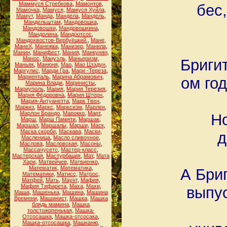
Маммуся Стребкова
,
Мамонтов
,
бес
Мамочка
,
Мамуся
,
Мамуся Хуйла
,
Мамут
,
Манда
,
Мандела
,
Мандель
,
Мандельштам
,
Мандовошка
,
Мандовошки
,
Мандовошкина
,
Мандолина
,
Мандоотсос
,
Мандохвостов-Вербуёцкий.
,
Мане
,
МанеХ
,
Манежка
,
Манизер
,
Манила
,
Манин
,
Манифест
,
Мания
,
Манкунян
,
Манос
,
Мануэль
,
Маньеризм
,
Бригит
Маньяк
,
Манюня
,
Мао
,
Мао Цзэдун
,
Маргулис
,
Марди Гра
,
Мари -Тереза
,
Мариенталь
,
Марина Абрамович
,
ом го
Марина Влади
,
Маринисты
,
Мариуполь
,
Мария
,
Мария Терезия
,
Мария Фёдоровна
,
Мария Штерн
,
Мария-Антуанетта
,
Марк Твен
,
Маркиз
,
Маркс
,
Марксизм
,
Марлен
,
Марлон Брандо
,
Марокко
,
Март
,
Но
Марш
,
Марш Памяти
,
Маршак
,
Маршал
,
Маршалы
,
Марши
,
Маск
,
Маска скорби
,
Маскава
,
Маски
,
д
Масленица
,
Масло сливочное
,
Маслова
,
Масловская
,
Масоны
,
Массачусетс
,
Мастер-класс
,
Мастерская
,
Мастурбация
,
Мат
,
Мата
Хари
,
Матвейчев
,
Матвиенко
,
Математик
,
Математика
,
А Бри
Математики
,
Матисс
,
Матрос
,
Матфей
,
Мать
,
Маунт
,
Мафия
,
Мафия Тифарета
,
Маха
,
Махи
,
выпус
Маша
,
Машенька
,
Машина
,
Машина
Времени
,
Машинист
,
Машка
,
Машка
блядь мамина
,
Машка
толстожопенькая
,
Машка-
Отсосашка
,
Машка-отсосака
,
Машка-отсосашка
,
Машканю
,