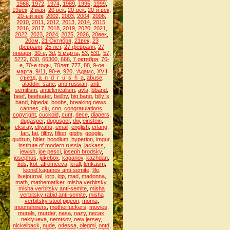
1968
,
1972
,
1974
,
1989
,
1995
,
1999
,
19век
,
2 мая
,
20 век
,
20-век
,
20-й век
,
20-ый век
,
2002
,
2003
,
2004
,
2006
,
2010
,
2011
,
2012
,
2013
,
2014
,
2015
,
2016
,
2017
,
2018
,
2019
,
2020
,
2021
,
2022
,
2023
,
2024
,
2025
,
2026
,
20век
,
20см
,
21 Октября
,
21век
,
23
февраля
,
25 лет
,
27 февраля
,
27
января
,
30-е
,
3d
,
5 марта
,
53
,
531
,
57
,
5772
,
630
,
66300
,
666
,
7 октября
,
70-
е
,
70-е годы
,
70лет
,
777
,
88
,
9-ое
марта
,
9/11
,
90-е
,
920
,
:Адамс
,
XVII
съезд
,
a_n_d_r_u_s_h_a
,
abuse
,
aladdin_sane
,
anti-russian
,
anti-
semitism
,
anticlericalism
,
avla
,
bband
,
beef
,
beefeater
,
beilby
,
big bang
,
billy`s
band
,
bipedal
,
boobs
,
breaking news
,
cannes
,
ciu
,
cnn
,
congratulations
,
copyright
,
cuckold
,
cunt
,
dece
,
diapers
,
dugasper
,
dugusper
,
dw
,
einstein
,
eksray
,
eliyahu
,
email
,
english
,
erlang
,
fart
,
fat
,
filthy
,
filton
,
giphy
,
google
,
gudrun
,
hitler
,
hoodlum
,
hyperion
,
imgur
,
institute of modern russia
,
jackass
,
jewish
,
joe pesci
,
joseph brodsky
,
josephus
,
jukebox
,
kaganov
,
kazhdan
,
kds
,
kot_afromeeva
,
krall
,
lenkasm
,
leonid kaganov anti-semite
,
life
,
livejournal
,
lorp
,
lqp
,
mad
,
madonna
,
math
,
mathematiker
,
misha verbitsky
,
misha verbitsky anti-semite
,
misha
verbitsky rabid anti-semite
,
misha
verbitsky stool pigeon
,
moma
,
moonshiners
,
motherfuckers
,
movies
,
murals
,
murder
,
nasa
,
nazy
,
necax
,
neklyueva
,
nemtsov
,
new jersey
,
nickelback
,
nude
,
odessa
,
olegmi
,
ontd
,