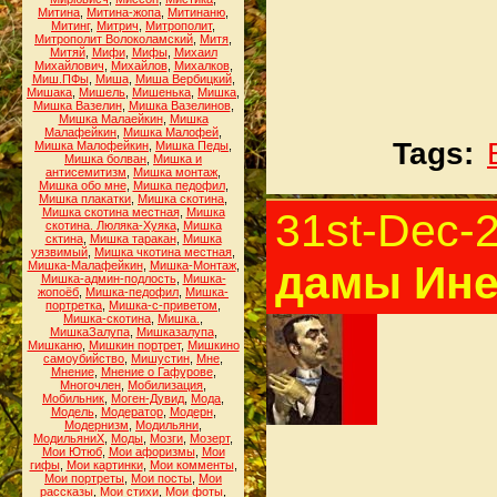
Митина
,
Митина-жопа
,
Митинаню
,
Митинг
,
Митрич
,
Митрополит
,
Митрополит Волоколамский
,
Митя
,
Митяй
,
Мифи
,
Мифы
,
Михаил
Михайлович
,
Михайлов
,
Михалков
,
Миш.ПФы
,
Миша
,
Миша Вербицкий
,
Мишака
,
Мишель
,
Мишенька
,
Мишка
,
Мишка Вазелин
,
Мишка Вазелинов
,
Мишка Малаейкин
,
Мишка
Малафейкин
,
Мишка Малофей
,
Tags:
Мишка Малофейкин
,
Мишка Педы
,
Мишка болван
,
Мишка и
антисемитизм
,
Мишка монтаж
,
Мишка обо мне
,
Мишка педофил
,
Мишка плакатки
,
Мишка скотина
,
Мишка скотина местная
,
Мишка
31st-Dec-
скотина. Люляка-Хуяка
,
Мишка
сктина
,
Мишка таракан
,
Мишка
уязвимый
,
Мишка чкотина местная
,
дамы Ине
Мишка-Малафейкин
,
Мишка-Монтаж
,
Мишка-админ-подлость
,
Мишка-
жопоёб
,
Мишка-педофил
,
Мишка-
портретка
,
Мишка-с-приветом
,
Мишка-скотина
,
Мишка.
,
МишкаЗалупа
,
Мишказалупа
,
Мишканю
,
Мишкин портрет
,
Мишкино
самоубийство
,
Мишустин
,
Мне
,
Мнение
,
Мнение о Гафурове
,
Многочлен
,
Мобилизация
,
Мобильник
,
Моген-Дувид
,
Мода
,
Модель
,
Модератор
,
Модерн
,
Модернизм
,
Модильяни
,
МодильяниХ
,
Моды
,
Мозги
,
Мозерт
,
Мои Ютюб
,
Мои афоризмы
,
Мои
гифы
,
Мои картинки
,
Мои комменты
,
Мои портреты
,
Мои посты
,
Мои
рассказы
,
Мои стихи
,
Мои фоты
,