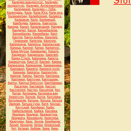
Этот
Каледин-мандоотсос
,
Каледин-
пиздоотсос
,
Каледин. Антисемитизм
,
Калединню
,
Каледин— ГеБе
,
Календарь
,
Кали
,
Кали Юга
,
Кали юга
,
Калининград
,
Калифорния
,
Калиюга
,
Калмаков
,
Кало
,
Калюжный
,
Камбоджа
,
Камень
,
Камчатка
,
Канада
,
Канал
,
Канализация
,
Кандид
,
Кандидат
,
Канзи
,
Каннибализм
,
Каннибаллы
,
Каннибалы
,
Кант
,
Кантор
,
Канун войны
,
Канцлер.
Германия
,
Капелла
,
Капелло
,
Капернаум
,
Каперсы
,
Капильская
,
Капица
,
Капоне
,
Капри
,
Капричос
,
Кара-Мурза
,
Караваджо
,
Карате
,
Кардинал
,
Кардиналы
,
Карелия
,
Карен Строн
,
Каренина
,
Карета
,
Карикатура
,
Карл III
,
Карлин
,
Карма
,
Кармазина
,
Карманник
,
Карманники
,
Карнавал
,
Карнеги
,
Карнеги-холл
,
Карнеев
,
Карпаты
,
Карпентер
,
Карпов
,
Карпы
,
Картер
,
Картинка
,
Картинки
,
Карточки
,
Картошкин
,
Карты
,
Картье-Брессон
,
Картёжники
,
Касаткин
,
Каспаров
,
Кассат
,
Кассиопея
,
Кастро
,
Касьянов
,
Кат
,
Катар
,
Катерина
,
Катерина ван
Хемессен
,
Катков
,
Каток
,
Католики
,
Католицизм
,
Катынь
,
Катька
,
Катька
Америк
,
Катька-сука
,
Катя
,
Каунас
,
Каутский
,
Кауфман
,
Кафе
,
Кафельников
,
Кафка
,
Каховка
,
Квадрад
,
Квадрат
,
Квадратура
,
Квадрига
,
Квазимодо
,
Квартира
,
Квартиры
,
Квас
,
Келли
,
Кембридж
,
Кения
,
Кеннеди
,
Кепка
,
Керенский
,
Кет
,
Кетмар
,
Кибрик
,
Киев
,
Кики
,