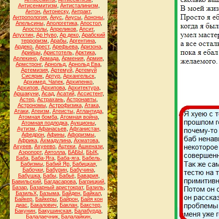
Антисенмитизм
,
Антисталинизм
,
Антон
,
Антонеску
,
Антракт
,
Антропология
,
Анус
,
Анусы
,
Аононы
,
Апельсины
,
Апологетика
,
Апостол
,
Апостолы
,
Апреликов
,
Апсит
,
Апухтин
,
Ар Нуво
,
Ар деко
,
Арабский
терроризм
,
Арабы
,
Аргентина
,
Ардеко
,
Арест
,
Арефьева
,
Аризона
,
Арийцы
,
Аристотель
,
Арктика
,
Арлекино
,
Армада
,
Армения
,
Армия
,
Армстронг
,
Арнольд
,
Арнольд Ева
,
Артемизия
,
Артемуй
,
Артемуй
Сисярик
,
Артур
,
Архангельск
,
Архимед. Чапек
,
Архипенко
,
Архипов
,
Архипова
,
Архитектура
,
Аршакуни
,
Асад
,
Асатий
,
Ассистент
,
Астер
,
Астрахань
,
Астронавты
,
Астрономы
,
Астрофизика
,
Атака
,
Атаки
,
Атеизм
,
Атеисты
,
Атлантида
,
Атомная бомба
,
Атомная война
,
Атомная подлодка
,
Аукционы
,
Аутизм
,
Афанасьев
,
Афганистан
,
Афедрон
,
Афины
,
Афоризмы
,
Африка
,
Ахмадулина
,
Ахматова
,
Ахуеев
,
Ахуеево
,
Ацтеки
,
Ашкенази
,
Аэропорт
,
Аятолла
,
БАБЫ
,
БЫК
,
Баба
,
Баба-Яга
,
Баба-яга
,
Бабель
,
Бабизмы
,
Бабий Яр
,
Бабицкая
,
Бабочки
,
Бабурин
,
Бабучина
,
Бабушка
,
Бабы
,
Бабьё
,
Бавария
,
Бавильский
,
Багдасарова
,
Багрицкий
,
Базар
,
Базарный аристократ
,
Базиль
,
БазильХ
,
Базыма
,
Байден
,
Байкал
,
Байкер
,
Байкеры
,
Байрон
,
Байя кон
диас
,
Бакалович
,
Баклан
,
Бакстер
,
Бакунин
,
Бакушинская
,
Балабурда
,
Балалаечник
,
Балалайкин
,