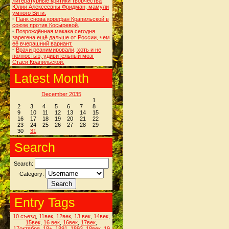
литературные критики творчества
Юлии Алексеевны Фридман, мамули
умного Вити.
·
Панк снова корефан Крапильской в
союзе против Косыревой.
·
Возрождённая макака сегодня
зарегена ещё дальше от России, чем
её вчерашний вариант.
·
Врачи реанимировали, хоть и не
полностью, удивительный мозг
Стаси Крапильской.
Latest Month
December 2035
1
2
3
4
5
6
7
8
9
10
11
12
13
14
15
16
17
18
19
20
21
22
23
24
25
26
27
28
29
30
31
Search
Search:
Category:
Entry Tags
10 съезд
,
11век
,
12век
,
13 век
,
14век
,
15век
,
16 век
,
16век
,
17век
,
17октября
,
18+
,
1891
,
1893
,
18век
,
19