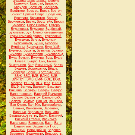
Бранкузи
,
Брассай
,
Браткин
,
Браудер
,
Брежнев
,
Брейгель
,
Брейтнер
,
Бремер
,
Брест
,
Бретон
,
Брижит
,
Бритни Спирс
,
Бродский
,
Брозтито
,
Бромптон
,
Бронза
,
Бронников
,
Брукс
,
Бруштейн
,
Брюки
,
Брюллов
,
Брюс Виллис
,
Бугеро
,
Буденовцы
,
Будущее
,
Будённый
,
Буживаль
,
Буй
,
Буйнопомешанный
,
Букингемский дворец
,
Буковский
,
Булгаков
,
Булла
,
Булочкин
,
Булочников
,
Бунин
,
Бурбаки
,
Бурбоны
,
Буржуазия
,
Бурк-Уайт
,
Бурлеск
,
Буряты
,
Бутылка
,
Бухало
,
Бухарин
,
Бухгалтерия
,
Бухенвальд
,
Буча
,
Бучкин
,
Бучкури
,
Буш
,
Буше
,
БушеХ
,
Быдло
,
Бык
,
Быков
,
Быстрыкин
,
Быт
,
БэкингемХ
,
Бэлза
,
Бюджет
,
Бюрократия
,
Бёдра
,
Бёрбедж
,
Бёрнс
,
В рот ему ноги
,
ВВЖ
,
ВВС
,
ВДВ
,
ВДНХ
,
ВИВ
,
ВИРПУТ
,
ВМВ
,
ВМФ
,
ВОВ
,
ВОВ.
Москва
,
ВС РФ
,
ВСУ
,
ВУЗ
,
ВУЗы
,
ВШЭ
,
Вагнер
,
Вазелин
,
Ваксман
,
Вакцина
,
Валадон
,
Валдай
,
Валдор
,
Валентынович
,
Валерий Грачиков
,
Валлон
,
Валлоттон
,
ВаллоттонХ
,
Валюта
,
Вампир
,
Ван Гог
,
Ван ГогХ
,
Ван Клеве
,
Ван Эйк
,
Вандербильт
,
Ванька
,
Ванюшкин
,
Вареники
,
Варенье
,
Варламов
,
Варшава
,
Варшавское гетто
,
Варяг
,
Василий
,
Василий Сталин
,
Васильев
,
Васильева
,
Васнецов
,
Вася
,
Вата
,
Вашингтон
,
Вашингтон Пост
,
Вебицкий
,
Вебицкийню
,
Веденев
,
Веденеев
,
Ведомости
,
Ведомость
,