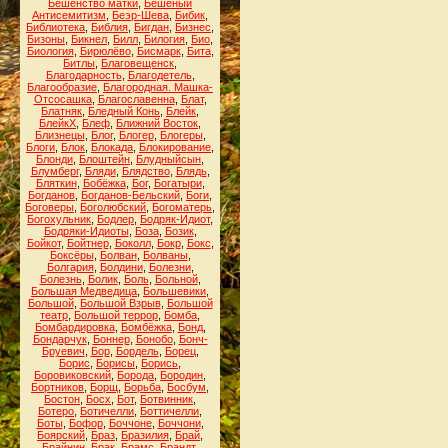
Бешенство матки
,
Бешеный
Антисемитизм
,
Беэр-Шева
,
Бибик
,
Библиотека
,
Библия
,
Бигдан
,
Бизнес
,
Бизоны
,
Бикнел
,
Билл
,
Билогия
,
Био
,
Биология
,
Бирюлёво
,
Бисмарк
,
Бита
,
Битлы
,
Благовещенск
,
Благодарность
,
Благодетель
,
Благообразие
,
Благородная. Машка-
Отсосашка
,
Благославенна
,
Блат
,
Блатняк
,
Бледный Конь
,
Блейк
,
БлейкХ
,
Блеф
,
Ближний Восток
,
Близнецы
,
Блог
,
Блогер
,
Блогеры
,
Блоги
,
Блок
,
Блокада
,
Блокирование
,
Блонди
,
Блоштейн
,
Блудныйсын
,
Блумберг
,
Бляди
,
Блядство
,
Блядь
,
Бляткин
,
Бобёжка
,
Бог
,
Богатыри
,
Богданов
,
Богданов-Бельский
,
Боги
,
Боговеры
,
Боголюбский
,
Богоматерь
,
Богохульник
,
Бодлер
,
Бодряк-Идиот
,
Бодряки-Идиоты
,
Боза
,
Бозик
,
Бойкот
,
Бойтнер
,
Боколл
,
Бокр
,
Бокс
,
Боксёры
,
Болван
,
Болваны
,
Болгария
,
Болдини
,
Болезни
,
Болезнь
,
Болик
,
Боль
,
Больной
,
Большая Медведица
,
Большевики
,
Большой
,
Большой Взрыв
,
Большой
театр
,
Большой террор
,
Бомба
,
Бомбардировка
,
Бомбёжка
,
Бонд
,
Бондарчук
,
Боннер
,
Бонобо
,
Бонч-
Бруевич
,
Бор
,
Бордель
,
Борец
,
Борис
,
Борисы
,
Борись
,
Боровиковский
,
Борода
,
Бородин
,
Бортников
,
Борщ
,
Борьба
,
Босбум
,
Бостон
,
Босх
,
Бот
,
Ботвинник
,
Ботеро
,
Ботичелли
,
Боттичелли
,
Боты
,
Бофор
,
Боччоне
,
Боччони
,
Боярский
,
Браз
,
Бразилия
,
Брай
,
Брайнин
,
Брак
,
Брамс
,
Брандт
,