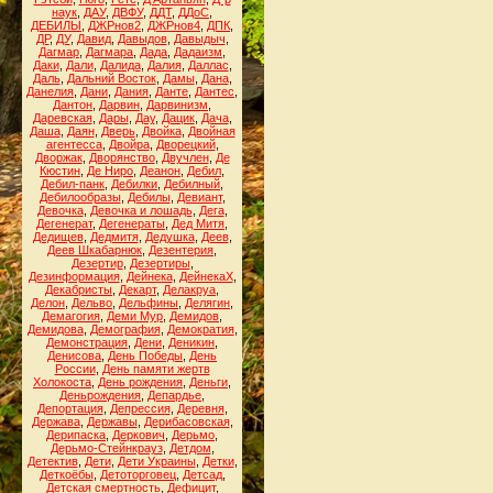
наук
,
ДАУ
,
ДВФУ
,
ДДТ
,
ДДоС
,
ДЕБИЛЫ
,
ДЖРнов2
,
ДЖРнов4
,
ДПК
,
ДР
,
ДУ
,
Давид
,
Давыдов
,
Давыдыч
,
Дагмар
,
Дагмара
,
Дада
,
Дадаизм
,
Даки
,
Дали
,
Далида
,
Далия
,
Даллас
,
Даль
,
Дальний Восток
,
Дамы
,
Дана
,
Данелия
,
Дани
,
Дания
,
Данте
,
Дантес
,
Дантон
,
Дарвин
,
Дарвинизм
,
Даревская
,
Дары
,
Дау
,
Дацик
,
Дача
,
Даша
,
Даян
,
Дверь
,
Двойка
,
Двойная
агентесса
,
Двойра
,
Дворецкий
,
Дворжак
,
Дворянство
,
Двучлен
,
Де
Кюстин
,
Де Ниро
,
Деанон
,
Дебил
,
Дебил-панк
,
Дебилки
,
Дебилный
,
Дебилообразы
,
Дебилы
,
Девиант
,
Девочка
,
Девочка и лошадь
,
Дега
,
Дегенерат
,
Дегенераты
,
Дед Митя
,
Дедищев
,
Дедмитя
,
Дедушка
,
Деев
,
Деев Шкабарнюк
,
Дезентерия
,
Дезертир
,
Дезертиры
,
Дезинформация
,
Дейнека
,
ДейнекаХ
,
Декабристы
,
Декарт
,
Делакруа
,
Делон
,
Дельво
,
Дельфины
,
Делягин
,
Демагогия
,
Деми Мур
,
Демидов
,
Демидова
,
Демография
,
Демократия
,
Демонстрация
,
Дени
,
Деникин
,
Денисова
,
День Победы
,
День
России
,
День памяти жертв
Холокоста
,
День рождения
,
Деньги
,
Деньрождения
,
Депардье
,
Депортация
,
Депрессия
,
Деревня
,
Держава
,
Державы
,
Дерибасовская
,
Дерипаска
,
Деркович
,
Дерьмо
,
Дерьмо-Стейнкрауз
,
Детдом
,
Детектив
,
Дети
,
Дети Украины
,
Детки
,
Деткоёбы
,
Детоторговец
,
Детсад
,
Детская смертность
,
Дефицит
,