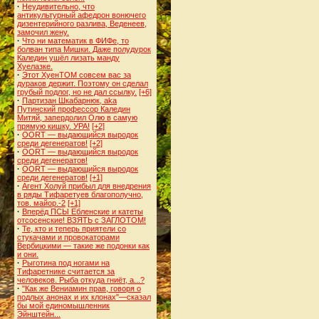
·
Неудивительно, что
антикультурный афедрон вонючего
дизентерийного разлива, Веденеев,
замочил жену.
·
Что ни математик в ФИФе, то
болван типа Мишки. Даже полудурок
Каледин ушёл лизать манду
Хуелазке.
·
Этот ХуенТОМ совсем вас за
дураков держит. Поэтому он сделал
грубый подлог, но не дал ссылку.
[+6]
·
Партизан Шкабарнюк, aka
Путинский профессор Каледин
Митяй, запердолил Олю в самую
прямую кишку. УРА!
[+2]
·
OORT — выдающийся выродок
среди дегенератов!
[+2]
·
OORT — выдающийся выродок
среди дегенератов!
·
OORT — выдающийся выродок
среди дегенератов!
[+1]
·
Агент Холуй прибыл для внедрения
в ряды Тифаретуев благополучно,
тов. майор.-2
[+1]
·
Вперёд ПСЫ Ебленские и катеты
отсосенские! ВЗЯТЬ с ЗАГЛОТОМ!
·
Те, кто и теперь приятели со
стукачами и провокаторами
Вербицкими — такие же подонки как
и они.
·
Рыготина под ногами на
Тифаретнике считается за
человеков. Рыба откуда гниёт, а...?
·
"Как же Вениамин прав, говоря о
подлых анонах и их клонах"—сказал
бы мой единомышленник
Эйнштейн...