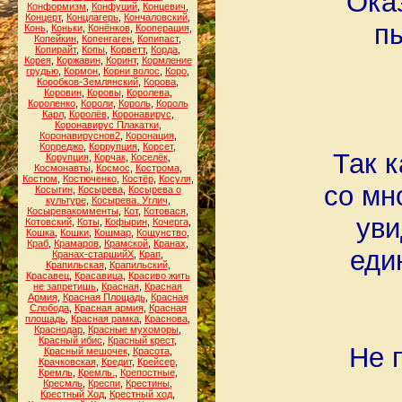
Оказ
Конформизм
,
Конфуций
,
Концевич
,
Концерт
,
Концлагерь
,
Кончаловский
,
п
Конь
,
Коньки
,
Конёнков
,
Кооперация
,
Копейкин
,
Копенгаген
,
Копипаст
,
Копирайт
,
Копы
,
Корветт
,
Корда
,
Корея
,
Коржавин
,
Коринт
,
Кормление
грудью
,
Кормон
,
Корни волос
,
Коро
,
Коробков-Землянский
,
Корова
,
Коровин
,
Коровы
,
Королева
,
Короленко
,
Короли
,
Король
,
Король
Карл
,
Королёв
,
Коронавирус
,
Коронавирус Плакатки
,
Коронавируснов2
,
Коронация
,
Корреджо
,
Коррупция
,
Корсет
,
Так к
Корупция
,
Корчак
,
Коселёк
,
Космонавты
,
Космос
,
Кострома
,
Костюм
,
Костюченко
,
Костёр
,
Косуля
,
со мн
Косыгин
,
Косырева
,
Косырева о
культуре
,
Косырева. Углич
,
Косыревакомменты
,
Кот
,
Котовася
,
уви
Котовский
,
Коты
,
Кофырин
,
Кочерга
,
Кошка
,
Кошки
,
Кошмар
,
Кощунство
,
Краб
,
Крамаров
,
Крамской
,
Кранах
,
еди
Кранах-старшийХ
,
Крап
,
Крапильская
,
Крапильский
,
Красавец
,
Красавица
,
Красиво жить
не запретишь
,
Красная
,
Красная
Армия
,
Красная Площадь
,
Красная
Слобода
,
Красная армия
,
Красная
площадь
,
Красная рамка
,
Краснова
,
Краснодар
,
Красные мухоморы
,
Красный ибис
,
Красный крест
,
Не 
Красный мешочек
,
Красота
,
Крачковская
,
Кредит
,
Крейсер
,
Кремль
,
Кремль.
,
Крепостные
,
Кресмль
,
Креспи
,
Крестины
,
Крестный Ход
,
Крестный ход
,