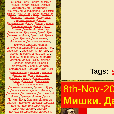
Дешёвка
,
Джаз
,
Джанго
,
Джеймс
,
Джейн Пауэлл
,
Джейн Сеймур
,
Джентельмен
,
Джентилески
,
Джентльмен
,
Джефферсон
,
Джимми
,
Джина
,
Джо Пеши
,
Джобс
,
Джоконда
,
Джонсон
,
Джоплинг
,
Джорджоне
,
Джулио Романо
,
Дзагоев
,
Дзержинский
,
Дзюдо
,
Диана
,
Диарея
,
Дивная церковь
,
Дивов
,
Диета
Привет
,
Дизайн
,
Дизайнюхер
,
Дизентерия
,
Дизраэли
,
Дикий
,
Дикс
,
Диктатура
,
Дима
,
Димитрий
,
Димка
,
Дин
,
Диплом
,
Дипломатия
,
Дипломаты
,
Дипломированная
,
Дирижёр
,
Дискриминация
,
Дискуссия
,
Диснейленд
,
Диспетчер
,
Диссидент
,
Диссиденты
,
Дитрих
,
Для
жалоб
,
Дневник
,
Дно21
,
До н.э.
,
Добиньи
,
Добровольцы
,
Довлатов
,
Договор
,
Додик
,
Дожди
,
Доклад
,
Долбоёб
,
Долбоёб. Выборы
,
Долгоруков
,
Долина
,
Доллар
,
Tags:
Долматовский
,
Долматт
,
Доля
,
Дом
,
Домашевский
,
Домкрат
,
Домовой
,
Домострой
,
Дон
,
Донателло
,
Донбасс
,
Донецк
,
Донна Саммер
,
Донос
,
Доносчик
,
Доносчики
,
Доносы
,
Дополнение
,
8th-Nov-2
Дореволюционная
,
Доренко
,
Дорн
,
Дорога уходит вдаль...
,
Дороги
,
Доронина
,
Достижение
,
Достоевский
,
Доход
,
Доходы
,
Доцент
,
Дочки
Мишки. Д
Путина
,
Дочь
,
Драгуны
,
Драматург
,
Дрезден
,
Дрейфус
,
Дроздов
,
Дрозды
,
Дронов
,
Дрочила
,
Дрочиловка
,
Дрочилы
,
Другой
,
ДругойХ
,
Дружбанки
,
Дружбаны
,
Дружбаны