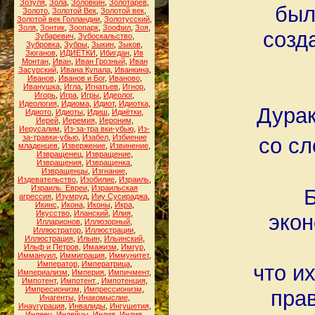
Зозуля
,
Зола
,
Золовкин
,
Золотарёв
,
был
Золото
,
Золотой Век
,
Золотой век
,
Золотой век Голландии
,
Золотусский
,
Золя
,
Зонтик
,
Зоопарк
,
Зоофил
,
Зоя
,
созд
Зубаревич
,
Зубоскальство
,
Зубровка
,
Зубры
,
Зыкин
,
Зыков
,
Зюганов
,
ИДИЁТКИ
,
Ибигдан
,
Ив
Монтан
,
Иван
,
Иван Грозный
,
Иван
Засурский
,
Ивана Купала
,
Иванкина
,
Иванов
,
Иванов и Бог
,
Иваново
,
Иванушка
,
Игла
,
Игнатьев
,
Игнор
,
Игорь
,
Игра
,
Игры
,
Идеолог
,
Идеология
,
Идиома
,
Идиот
,
Идиотка
,
Дурак
Идиото
,
Идиоты
,
Идиш
,
Идиётки
,
Иерей
,
Иеремия
,
Иероним
,
Иерусалим
,
Из-за-тра вки-убью
,
Из-
за-травки-убью
,
Изабел
,
Избиение
со с
младенцев
,
Извержение
,
Извинение
,
Извращенец
,
Извращение
,
Извращения
,
Извращенка
,
Извращенцы
,
Изгнание
,
Издевательство
,
Изобилие
,
Израиль
,
Израиль. Евреи
,
Израильская
Б
агрессия
,
Изумруд
,
Ииу Сусираджа
,
Икинс
,
Икона
,
Иконы
,
Икра
,
Икусство
,
Иланский
,
Илия
,
экон
Илларионов
,
Иллюзорный
,
Иллюстратор
,
Иллюстрации
,
Иллюстрация
,
Ильин
,
Ильинский
,
Ильф и Петров
,
Имажизм
,
Имгур
,
Иммануил
,
Иммиграция
,
Иммунитет
,
Император
,
Императрица
,
что и
Империализм
,
Империя
,
Импичмент
,
Импотент
,
Импотент.
,
Импотенция
,
Импресионизм
,
Импрессионизм
,
пра
Инагенты
,
Инакомыслие
,
Инаугурация
,
Инвалиды
,
Ингушетия
,
Индеец
,
Индейцы
,
Индия
,
Индия.