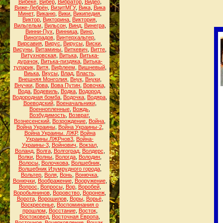
Вибеке
,
Вибер
,
Вибратор
,
Видео
,
Виже-Лебрён
,
ВизитМГУ
,
Вика
,
Вика
Минет
,
Виканю
,
Вики
,
Википедия
,
Виктор
,
Викторина
,
Виктория
,
Вильгельм
,
Вильсон
,
Винд
,
Винегра
,
Винни-Пух
,
Винница
,
Вино
,
Виноградов
,
Винтерхальтер
,
Вирсавия
,
Вирус
,
Вирусы
,
Виски
,
Висуны
,
Витамины
,
Виткевич
,
Витте
,
Витухновская
,
Витька
,
Витька-
дурачок
,
Витька-пиздяка
,
Витька-
тупарик
,
Витя
,
Вифлеем
,
Вишневый
,
Виька
,
Вкусы
,
Влад
,
Власть
,
Внешняя Монголия
,
Внук
,
Внуки
,
Внучки
,
Вова
,
Вова Путин
,
Вовочка
,
Вода
,
Водевиль
,
Водка
,
Водород
,
Водородная бомба
,
Водочка
,
Водяра
,
Воеводский
,
Военачальники
,
Военнопленные
,
Вождь
,
Возбудимость
,
Возврат
,
Вознесенский
,
Возрождение
,
Война
,
Война Украины
,
Война Украины-2
,
Война Украины. ЛЖР
,
Война
Украины.ЛЖРнов3
,
Война-
Украины-3
,
Войнович
,
Вокзал
,
Воланд
,
Волга
,
Волгоград
,
Волдерс
,
Волки
,
Волны
,
Вологда
,
Володин
,
Волосы
,
Волочкова
,
Волшебник
,
Волшебник Изумрудного города
,
Вольтер
,
Воля
,
Вонь
,
Вонючка
,
Вонючки
,
Воображение
,
Вооружение
,
Вопрос
,
Вопросы
,
Вор
,
Воробей
,
Воробьянинов
,
Воровство
,
Воронеж
,
Ворота
,
Ворошилов
,
Воры
,
Ворьё
,
Воскресенье
,
Воспоминания о
прошлом
,
Восстание
,
Восток
,
Востоковед
,
Восточная Европа
,
Восточное
,
Воцерковление
,
Вошак
,