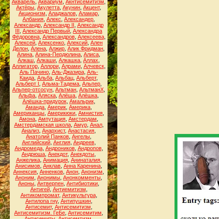
Акварель
,
Аквариум
,
Акнтисемитизм
,
Актёры
,
Акулетта
,
Акунин
,
Акцент
,
Акционизм
,
Аладжалов
,
Аламар
,
Албания
,
Алекс
,
Александер
,
Александр
,
Александр II
,
Александр
III
,
Александр Первый
,
Александра
Фёдоровна
,
Александров
,
Алексеева
,
Алексей
,
Алексенко
,
Алексий
,
Ален
Делон
,
Алена
,
Алжир
,
Алик Фридман
,
Алина
,
Алина-Пердюлина
,
Алиса
,
Алкаш
,
Алкаши
,
Алкашка
,
Аллах
,
Аллигатор
,
Аллори
,
Алрами
,
Алчевск
,
Аль Пачино
,
Аль-Джазира
,
Аль-
Каида
,
Альба
,
Альбац
,
Альберт
,
Альберт I
,
Альма-Тадема
,
Альпер
,
Альпер-отсосун
,
Альтман
,
АльтманХ
,
Альфа
,
Аляска
,
Алёша
,
Алёшка
,
Алёшка-придурок
,
Амальрик
,
Аманда
,
Америк
,
Америка
,
Американцы
,
Америкюки
,
Амнистия
,
Амона
,
Ампутация
,
Амстердам
,
Амстердамская школа
,
Амур
,
Анал
,
Анализ
,
Анархист
,
Анастасия
,
Анатолий Панков
,
Ангелы
,
Английский
,
Англия
,
Андреев
,
Андромеда
,
Андроников
,
Андропов
,
Андрюша
,
Анекдот
,
Анекдоты
,
Анжелика
,
Анимация
,
Анинаталия
,
Анисимов
,
Анклав
,
Анна Каренина
,
Аннексия
,
Анненков
,
Анон
,
Анонизм
,
Аноним
,
Анонимы
,
Анонкомменты
,
Аноны
,
Антверпен
,
Антибиотики
,
Антигей
,
Антиемитизм
,
Антикомпромат
,
Антикультура
,
Антилопа гну
,
Антипушкин
,
Антисемит
,
Антисемитизм
,
Антисемитизм. ГеБе
,
Антисемитим
,
Антисемиты
,
Антисемтизм
,