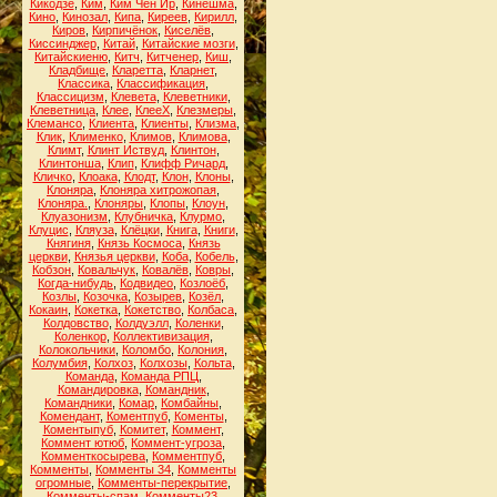
Кикодзе
,
Ким
,
Ким Чен Ир
,
Кинешма
,
Кино
,
Кинозал
,
Кипа
,
Киреев
,
Кирилл
,
Киров
,
Кирпичёнок
,
Киселёв
,
Киссинджер
,
Китай
,
Китайские мозги
,
Китайскиеню
,
Китч
,
Китченер
,
Киш
,
Кладбище
,
Кларетта
,
Кларнет
,
Классика
,
Классификация
,
Классицизм
,
Клевета
,
Клеветники
,
Клеветница
,
Клее
,
КлееХ
,
Клезмеры
,
Клемансо
,
Клиента
,
Клиенты
,
Клизма
,
Клик
,
Клименко
,
Климов
,
Климова
,
Климт
,
Клинт Иствуд
,
Клинтон
,
Клинтонша
,
Клип
,
Клифф Ричард
,
Кличко
,
Клоака
,
Клодт
,
Клон
,
Клоны
,
Клоняра
,
Клоняра хитрожопая
,
Клоняра.
,
Клоняры
,
Клопы
,
Клоун
,
Клуазонизм
,
Клубничка
,
Клурмо
,
Клуцис
,
Кляуза
,
Клёцки
,
Книга
,
Книги
,
Княгиня
,
Князь Космоса
,
Князь
церкви
,
Князья церкви
,
Коба
,
Кобель
,
Кобзон
,
Ковальчук
,
Ковалёв
,
Ковры
,
Когда-нибудь
,
Кодвидео
,
Козлоёб
,
Козлы
,
Козочка
,
Козырев
,
Козёл
,
Кокаин
,
Кокетка
,
Кокетство
,
Колбаса
,
Колдовство
,
Колдуэлл
,
Коленки
,
Коленкор
,
Коллективизация
,
Колокольчики
,
Коломбо
,
Колония
,
Колумбия
,
Колхоз
,
Колхозы
,
Кольта
,
Команда
,
Команда РПЦ
,
Командировка
,
Командник
,
Командники
,
Комар
,
Комбайны
,
Комендант
,
Коментпуб
,
Коменты
,
Коментыпуб
,
Комитет
,
Коммент
,
Коммент ютюб
,
Коммент-угроза
,
Комменткосырева
,
Комментпуб
,
Комменты
,
Комменты 34
,
Комменты
огромные
,
Комменты-перекрытие
,
Комменты-спам
,
Комменты23
,