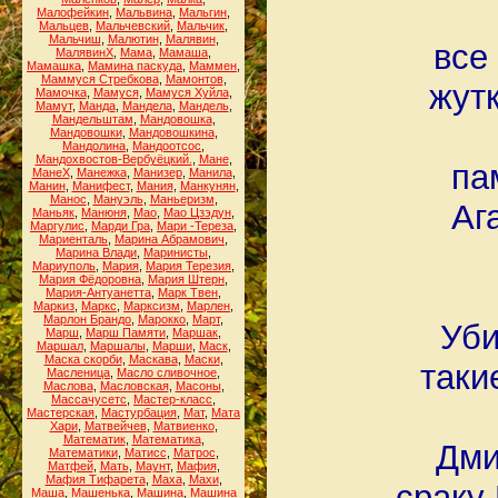
Малофейкин
,
Мальвина
,
Мальгин
,
Мальцев
,
Мальчевский
,
Мальчик
,
Мальчиш
,
Малютин
,
Малявин
,
все
МалявинХ
,
Мама
,
Мамаша
,
Мамашка
,
Мамина паскуда
,
Маммен
,
Маммуся Стребкова
,
Мамонтов
,
жут
Мамочка
,
Мамуся
,
Мамуся Хуйла
,
Мамут
,
Манда
,
Мандела
,
Мандель
,
Мандельштам
,
Мандовошка
,
Мандовошки
,
Мандовошкина
,
Мандолина
,
Мандоотсос
,
Мандохвостов-Вербуёцкий.
,
Мане
,
па
МанеХ
,
Манежка
,
Манизер
,
Манила
,
Манин
,
Манифест
,
Мания
,
Манкунян
,
Манос
,
Мануэль
,
Маньеризм
,
Аг
Маньяк
,
Манюня
,
Мао
,
Мао Цзэдун
,
Маргулис
,
Марди Гра
,
Мари -Тереза
,
Мариенталь
,
Марина Абрамович
,
Марина Влади
,
Маринисты
,
Мариуполь
,
Мария
,
Мария Терезия
,
Мария Фёдоровна
,
Мария Штерн
,
Мария-Антуанетта
,
Марк Твен
,
Маркиз
,
Маркс
,
Марксизм
,
Марлен
,
Марлон Брандо
,
Марокко
,
Март
,
Уби
Марш
,
Марш Памяти
,
Маршак
,
Маршал
,
Маршалы
,
Марши
,
Маск
,
Маска скорби
,
Маскава
,
Маски
,
таки
Масленица
,
Масло сливочное
,
Маслова
,
Масловская
,
Масоны
,
Массачусетс
,
Мастер-класс
,
Мастерская
,
Мастурбация
,
Мат
,
Мата
Хари
,
Матвейчев
,
Матвиенко
,
Математик
,
Математика
,
Дми
Математики
,
Матисс
,
Матрос
,
Матфей
,
Мать
,
Маунт
,
Мафия
,
Мафия Тифарета
,
Маха
,
Махи
,
сраку
Маша
,
Машенька
,
Машина
,
Машина