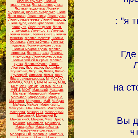
Люлька-ебулька
,
Люлька-
красотулька
,
Люлька-отсосулька
,
Люлька-пердюлька
,
Люлька-
пидораска
,
Люлька-пиздюлька
,
Люля
,
Люля голая
,
Люля стихи
,
Люля сучка
,
: "я
Люля сучка-в-течке
,
Люля-Пердюля
,
Люля-дура
,
Люля-красотуля
,
Люля-
отсосуля
,
Люля-пиздюля
,
Люля-
тупая-срака
,
Люля-фоты
,
Люляка
,
Люляка голая
,
Люляка книга
,
Люляка
минетка
,
Люляка-Монтаж
,
Люляка-
Отсосака
,
Люляка-Хуяка
,
Люляка-
идиотка
,
Люляка-мокрая срака
,
Люляка-мокрая-срака
,
Люляка-
Где
отсосака
,
Люляка-срака
,
Люляка-
тупая-срака
,
Люляка-хуесосака
,
Люляка-хуй-ей-в-сраку
,
Люляка-
Л
хуяка
,
Люляка=Хуяка
,
Люляч
,
Люмьер
,
Люстрация
,
Люццифер
,
Лягушатник
,
Лягушка
,
Лялёк
,
Ляпис-
Трубецкой
,
Ляпкало
,
Лёлик
,
Лёха
,
Лёша-свинья-хороша
,
М
,
МАКАКА
,
МАКАКО
,
МАТАН
,
МАТАНючки
,
МВД
,
на ст
МГУ
,
МИТ
,
МИФИ
,
МОМА
,
МРОТ
,
МФТИ
,
МХАТ
,
Мавзолей
,
Магадан
,
Магнаты
,
Магнитский
,
Магнум
,
Магомаев
,
Мадовошки
,
Мадонна
,
Мазохист
,
Маиуполь
,
Май
,
Майдан
,
Майерс
,
Майков
,
Майн Кампф
,
Майсурян
,
Мак
,
Макака
,
Макаревич
,
Макарова
,
Макароны
,
Маковецкий
,
Маковский
,
Маковский В
,
Вы д
МаковскийХ
,
Макрон
,
Макс Эрнст
,
Максим
,
Максимов
,
Макспарк
,
Малафейка
,
Малафейкины
,
ч
Малафейные шестёрки.
,
Малафейный
,
Малафья
,
Малевич
,
Маленков
,
Малер
,
Малка
,