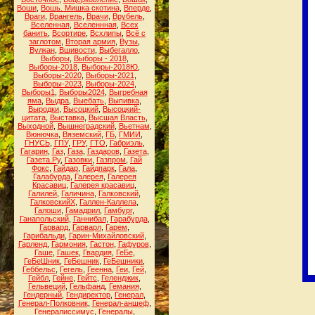
Воши
,
Вошь. Мишка скотина
,
Вперде
,
Враги
,
Врангель
,
Врачи
,
Врубель
,
Вселенная
,
Вселеннная
,
Всех
банить
,
Всортире
,
Всхлипы
,
Всё с
заглотом
,
Вторая армия
,
Вузы
,
Вулкан
,
Вшивости
,
Выбегалло
,
Выборы
,
Выборы - 2018
,
Выборы-2018
,
Выборы-2018Ю
,
Выборы-2020
,
Выборы-2021
,
Выборы-2023
,
Выборы-2024
,
Выборы1
,
Выборы2024
,
Выгребная
яма
,
Выдра
,
Выебать
,
Выпивка
,
Выродки
,
Высоцкий
,
Высоцкий-
цитата
,
Выставка
,
Высшая Власть
,
Выходной
,
Вышнеградский
,
Вьетнам
,
Вюнючка
,
Вяземский
,
ГБ
,
ГМИИ
,
ГНУСЬ
,
ГПУ
,
ГРУ
,
ГТО
,
Габриэль
,
Гагарин
,
Газ
,
Газа
,
Газдаров
,
Газета
,
Газета.Ру
,
Газовки
,
Газпром
,
Гай
Фокс
,
Гайдар
,
Гайдпарк
,
Гала
,
Галабурда
,
Галерея
,
Галерея
Красавиц
,
Галерея красавиц
,
Галилей
,
Галичина
,
Галковский
,
ГалковскийХ
,
Галлен-Каллела
,
Галоши
,
Гамадрил
,
Гамбург
,
Ганапольский
,
Ганнибал
,
Гарабурда
,
Гарвард
,
Гарварл
,
Гарем
,
Гарибальди
,
Гарин-Михайловский
,
Гарленд
,
Гармония
,
Гастон
,
Гафуров
,
Гаше
,
Гашек
,
Гвардия
,
ГеБе
,
ГеБеШник
,
ГеБешник
,
ГеБешники
,
Геббельс
,
Гегель
,
Геенна
,
Геи
,
Гей
,
Гейбл
,
Гейне
,
Гейтс
,
Геленджик
,
Гельвеций
,
Гельфанд
,
Гемания
,
Гендерный
,
Гендиректор
,
Генерал
,
Генерал-Полковник
,
Генерал-аншеф
,
Генералиссимус
,
Генералы
,