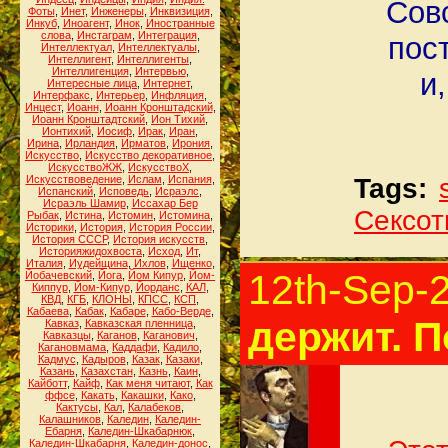
Сов
Фоты
,
Инет
,
Инженеры
,
Инквизиция
,
Инкуб
,
Иноагент
,
Инок
,
Иностранные
слова
,
Инстаграм
,
Интеграция
,
пос
Интеллектуал
,
Интеллектуалы
,
Интеллигент
,
Интеллигенты
,
Интеллигенция
,
Интервью
,
и
Интересные лица
,
Интернет
,
Интерфакс
,
Интерьер
,
Инфляция
,
Инцест
,
Иоанн
,
Иоанн Кронштадский
,
Иоанн Кронштадтский
,
Ион Тихий
,
Ионтихий
,
Иосиф
,
Ирак
,
Иран
,
Ирина
,
Ирландия
,
Ирматов
,
Ирония
,
Искусство
,
Искусство декоративное
,
ИскусствоЖЖ
,
ИскусствоХ
,
Искусствоведение
,
Ислам
,
Испания
,
Tags:
Испанский
,
Исповедь
,
Исраэлс
,
Исраэль Шамир
,
Иссахар Бер
Сексо
Рыбак
,
Истина
,
Истомин
,
Истомина
,
Историки
,
История
,
История России
,
История СССР
,
История искусств
,
Историяжидохвоста
,
Исход
,
Ит
,
Италия
,
Иудейщина
,
Ихлов
,
Ищенко
,
12th-Sep-
Йобачевский
,
Йога
,
Йом Кипур
,
Йом-
Киппур
,
Йом-Кипур
,
Йорданс
,
КАЛ
,
КВД
,
КГБ
,
КЛОНЫ
,
КПСС
,
КСП
,
Кабаева
,
Кабак
,
Кабаре
,
Кабо-Верде
,
держит. П
Кавказ
,
Кавказская пленница
,
Кавказцы
,
Каганов
,
Каганович
,
Кагановмама
,
Каддафи
,
Кадило
,
Кадмус
,
Кадыров
,
Казак
,
Казаки
,
Казань
,
Казахстан
,
Казнь
,
Каин
,
Кайботт
,
Кайф
,
Как меня читают
,
Как
ффсе
,
Какать
,
Какашки
,
Како
,
Кактусы
,
Кал
,
Калабеков
,
Калашников
,
Каледин
,
Каледин-
Ебарня
,
Каледин-Шкабарнюк
,
Каледин-Шкабарня
,
Каледин-донос
,