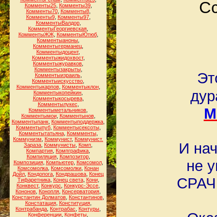
Сс
Комменты25
,
Комменты39
,
Комменты70
,
Комменты8
,
Комменты9
,
Комменты97
,
КомментыВалдор
,
КомментыГеоргиевская
,
КомментыЖЖ
,
КомментыЮтюб
,
Комментыаноны
,
Комментыгерманец
,
Комментыдоцент
,
Комментыжидохвост
,
Комментыжуравков
,
Комментызакрыты
,
Эт
Комментыизраиль
,
Комментыискусство
,
Комментыкарпов
,
Комментыклон
,
дур
Комментыкопейкин
,
Комментыкосырева
,
Комментылукес
,
М
Комментыметальников
,
Комментымои
,
Комментынов
,
Комментыпанк
,
Комментыподдержка
,
Комментыпуб
,
Комментысексоты
,
Комментытатьяна
,
Коммменты
,
Коммунизм
,
Коммунист
,
Коммунист.
И нач
Зараза
,
Коммунисты
,
Комп
,
Компартия
,
Компграфика
,
Компиляция
,
Композитор
,
не у
Композиция
,
Компьютер
,
Комсомол
,
Комсомолка
,
Комсомолки
,
Конан
Дойл
,
Кондопога
,
Кондрашова
,
Конец
СРАЧ 
Тифаретника
,
Конец света
,
Кони
,
Конквест
,
Конкурс
,
Конкурс-Эссе
,
Кононов
,
Конопля
,
Консерватория
,
Константин Долматов
,
Константинов
,
Констатация
,
Конституция
,
Контрабанда
,
Контрабас
,
Контуры
,
Конференции
,
Конфеты
,