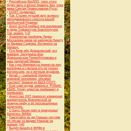
·
Российское БЫДЛО, типа этого,
будет жить и вечно править бал, пока
жива Святая Православная Русь!
·
OORT поджидает.
·
Тов. Сталин лучший друг всякого
жоподавального сексота вашей
необъятной Родины!
·
Агент Холуй прибыл для внедрения
в ряды Тифаретуев благополучно,
тов. майор.
[+2]
·
Знаменитая проблядь Лидка
Москалева никак не народила Никиту
от Вадима Садкова. Взгляните на
папашу.
·
Пся Крев ибн Домашевский, его
маманя, Залупкина фон
Домашевская-Переебунчикова и
наш падлючий Мишка.
·
Как сука Мирювисча принесла ему
выблядка и сделала его не только
рогоносцем, но и вечным мудаком.
·
Китай — сырьевой придаток
мировой экономики, объявил
"эксперт" Кремля из ВШЭ ООРТ.
·
Ещё один мудак заявился. РОБИК-
ЁБИК. Полку идиотов прибывает и
прибывает.
·
Агентство УНТ приносит извинения
мадемуазель Крапильской за
ложную инфу о её просвещённых
родителях.
·
Страус Лесин прёт в прокуроры!
Берегись ФИФа!
·
Пам'ятайте як дід Грицько погуляв
по ляхам та жидам! Нацизм на
марше.
[+6]
·
Быдло вышло в ФИФе в