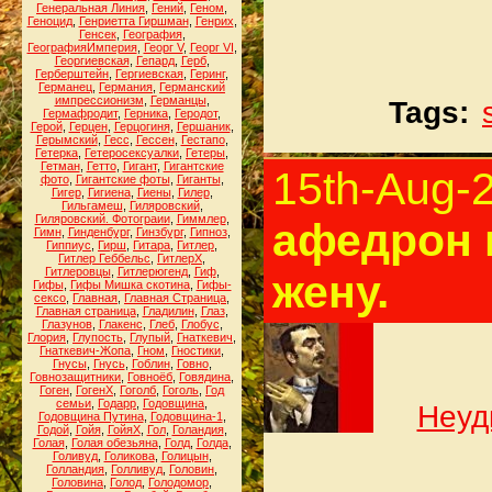
Генеральная Линия
,
Гений
,
Геном
,
Геноцид
,
Генриетта Гиршман
,
Генрих
,
Генсек
,
География
,
ГеографияИмперия
,
Георг V
,
Георг VI
,
Георгиевская
,
Гепард
,
Герб
,
Герберштейн
,
Гергиевская
,
Геринг
,
Германец
,
Германия
,
Германский
импрессионизм
,
Германцы
,
Tags:
Гермафродит
,
Герника
,
Геродот
,
Герой
,
Герцен
,
Герцогиня
,
Гершаник
,
Герымский
,
Гесс
,
Гессен
,
Гестапо
,
Гетерка
,
Гетеросексуалки
,
Гетеры
,
Гетман
,
Гетто
,
Гигант
,
Гигантские
15th-Aug-
фото
,
Гигантские фоты
,
Гиганты
,
Гигер
,
Гигиена
,
Гиены
,
Гилер
,
Гильгамеш
,
Гиляровский
,
Гиляровский. Фотограии
,
Гиммлер
,
афедрон 
Гимн
,
Гинденбург
,
Гинзбург
,
Гипноз
,
Гиппиус
,
Гирш
,
Гитара
,
Гитлер
,
Гитлер Геббельс
,
ГитлерХ
,
Гитлеровцы
,
Гитлерюгенд
,
Гиф
,
жену.
Гифы
,
Гифы Мишка скотина
,
Гифы-
сексо
,
Главная
,
Главная Страница
,
Главная страница
,
Гладилин
,
Глаз
,
Глазунов
,
Глакенс
,
Глеб
,
Глобус
,
Глория
,
Глупость
,
Глупый
,
Гнаткевич
,
Гнаткевич-Жопа
,
Гном
,
Гностики
,
Гнусы
,
Гнусь
,
Гоблин
,
Говно
,
Говнозащитники
,
Говноёб
,
Говядина
,
Гоген
,
ГогенХ
,
Гоголб
,
Гоголь
,
Год
семьи
,
Годарр
,
Годовщина
,
Неуд
Годовщина Путина
,
Годовщина-1
,
Годой
,
Гойя
,
ГойяХ
,
Гол
,
Голандия
,
Голая
,
Голая обезьяна
,
Голд
,
Голда
,
Голивуд
,
Голикова
,
Голицын
,
Голландия
,
Голливуд
,
Головин
,
Головина
,
Голод
,
Голодомор
,