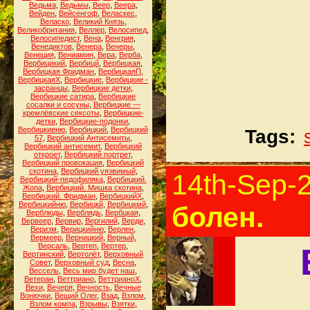
Ведьма
,
Ведьмы
,
Веер
,
Веера
,
Вейден
,
Вейсенгоф
,
Веласкес
,
Веласко
,
Великий Князь
,
Великобритания
,
Веллер
,
Велосипед
,
Велосипедист
,
Вена
,
Венгрия
,
Венедиктов
,
Венера
,
Венеры
,
Венеция
,
Вениамин
,
Вера
,
Верба
,
Вербицикий
,
Вербицй
,
Вербицкая
,
Вербицкая Фридман
,
ВербицкаяП
,
ВербицкаяХ
,
Вербицкие
,
Вербицкие -
засранцы
,
Вербицкие детки
,
Вербицкие сатира
,
Вербицкие
сосалки и сосуны
,
Вербицкие —
кремлёвские сексоты
,
Вербицкие-
детки
,
Вербицкие-подонки
,
Вербицкиеню
,
Вербицкий
,
Вербицкий
Tags:
57
,
Вербицкий Антисемиты
,
Вербицкий антисемит
,
Вербицкий
откроет
,
Вербицкий портрет
,
Вербицкий провокация
,
Вербицкий
скотина
,
Вербицкий уязвимый
,
14th-Sep-
Вербицкий-педофиляка
,
Вербицкий.
Жопа
,
Вербицкий. Мишка скотина
,
Вербицкий. Фридман
,
ВербицкийХ
,
Вербицкийню
,
Вербицкй
,
Вербицкмй
,
болен.
Верблюды
,
Верблядь
,
Вербцкая
,
Вервеер
,
Вервир
,
Вергилий
,
Верди
,
Веризм
,
Верицкийню
,
Верлен
,
Вермеер
,
Верницкий
,
Верный
,
Версаль
,
Вертеп
,
Вертер
,
Вертинский
,
Вертолёт
,
Верховный
Совет
,
Верховный суд
,
Весна
,
Вессель
,
Весь мир будет наш
,
Ветеран
,
Веттриано
,
ВеттрианоХ
,
Вехи
,
Вечеря
,
Вечность
,
Вечные
Вонючки
,
Вещий Олег
,
Взад
,
Взлом
,
Взлом компа
,
Взрывы
,
Взятки
,