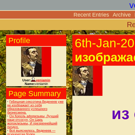
v
Recent Entries
Archive
Re
Profile
6th-Jan-2
изобража
User:
veniamin
Name:
veniamin
Page Summary
·
ГеБешная сексотина Веденеев уже
не изображает из себя
из
образованного успешного
бизнесмена.
·
Он Король афоризьмы, Лучший
наци отсосун, Он Царь
жопоклизьмы, И презреннейший
пиздун.
·
Всё выяснилось. Веденеев —
психически болен.