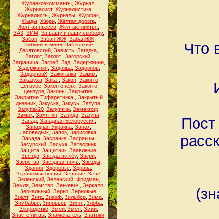
Журавковкомменты
,
Журнал
,
Журналист
,
Журналистика
,
Журналисты
,
Журналы
,
Журфак
,
Жыды
,
Жюри
,
Жёлтая дорога
,
Жёлтая пресса
,
Жёлтые листья
,
ЗАЗ
,
ЗИМ
,
За вашу и нашу свободу
,
Забан
,
Забан ЖЖ
,
ЗабанЖЖ
,
Что 
Забанить меня
,
Заблоцкий-
Десятовский
,
Зависть
,
Загадка
,
Заглот
,
Заглот.
,
Загорский
,
Заграница
,
Загреб
,
Зад
,
Задержание
,
Задержания
,
Задница
,
Задорнов
,
ЗадорновХ
,
Зажигалка
,
Зажим
,
Заказуха
,
Закат
,
Закон
,
Закон о
Цензуре
,
Закон о геях
,
Закон о
цензуре
,
Законы
,
Закрытие
,
Закрытие Тифаретника.
,
Закрытый
дневник
,
Закуска
,
Закусь
,
Залупа
,
Залупа-20
,
Залупкин
,
Заменгоф
,
Замок
,
Замятин
,
Зануда
,
Заоупа
,
Пост
Запад
,
Западная Белоруссия
,
Западная Украина
,
Запах
,
Заповедник
,
Запор
,
Зарисовка
,
расск
Засада
,
Засранка
,
Засранцы
,
Засурский
,
Засуха
,
Затворник
,
Защита
,
Защитник
,
Заявление
,
Звезда
,
Звезда во лбу
,
Звери
,
Зверства
,
Звёздная ночь
,
Звёзды
,
Здания
,
Здоровье
,
Здрава
,
Здравомыслящий
,
Зевание
,
Зевс
,
Зеленский
,
Зеленский. Фридман
,
Земля
,
Земство
,
Зенкевич
,
Зеркало
,
(зн
Зеркальный
,
Зерно
,
Зерновые
,
Зиалт
,
Зига
,
Зикоф
,
Зильбер
,
Зима
,
Зимбабве
,
Зиновьев
,
Зиялт
,
Злоба
,
Злорадство
,
Змеи
,
Змея
,
Змий
,
Знаете ли вы
,
Знаменатель
,
Знатоки
,