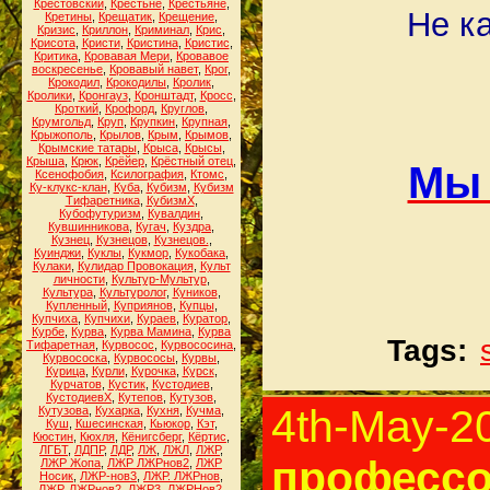
Крестовский
,
Крестьне
,
Крестьяне
,
Не к
Кретины
,
Крещатик
,
Крещение
,
Кризис
,
Криллон
,
Криминал
,
Крис
,
Крисота
,
Кристи
,
Кристина
,
Кристис
,
Критика
,
Кровавая Мери
,
Кровавое
воскресенье
,
Кровавый навет
,
Крог
,
Крокодил
,
Крокодилы
,
Кролик
,
Кролики
,
Кронгауз
,
Кронштадт
,
Кросс
,
Кроткий
,
Крофорд
,
Круглов
,
Крумгольд
,
Круп
,
Крупкин
,
Крупная
,
Крыжополь
,
Крылов
,
Крым
,
Крымов
,
Крымские татары
,
Крыса
,
Крысы
,
Крыша
,
Крюк
,
Крёйер
,
Крёстный отец
,
Мы 
Ксенофобия
,
Ксилография
,
Ктомс
,
Ку-клукс-клан
,
Куба
,
Кубизм
,
Кубизм
Тифаретника
,
КубизмХ
,
Кубофутуризм
,
Кувалдин
,
Кувшинникова
,
Кугач
,
Куздра
,
Кузнец
,
Кузнецов
,
Кузнецов.
,
Куинджи
,
Куклы
,
Кукмор
,
Кукобака
,
Кулаки
,
Кулидар Провокация
,
Культ
личности
,
Культур-Мультур
,
Культура
,
Культуролог
,
Куников
,
Купленный
,
Куприянов
,
Купцы
,
Купчиха
,
Купчихи
,
Кураев
,
Куратор
,
Курбе
,
Курва
,
Курва Мамина
,
Курва
Tags:
Тифаретная
,
Курвосос
,
Курвососина
,
Курвососка
,
Курвососы
,
Курвы
,
Курица
,
Курли
,
Курочка
,
Курск
,
Курчатов
,
Кустик
,
Кустодиев
,
КустодиевХ
,
Кутепов
,
Кутузов
,
4th-May-2
Кутузова
,
Кухарка
,
Кухня
,
Кучма
,
Куш
,
Кшесинская
,
Кьюкор
,
Кэт
,
Кюстин
,
Кюхля
,
Кёнигсберг
,
Кёртис
,
ЛГБТ
,
ЛДПР
,
ЛДР
,
ЛЖ
,
ЛЖЛ
,
ЛЖР
,
профессо
ЛЖР Жопа
,
ЛЖР ЛЖРнов2
,
ЛЖР
Носик
,
ЛЖР-нов3
,
ЛЖР. ЛЖРнов
,
ЛЖР. ЛЖРнов2
,
ЛЖР3
,
ЛЖРНов2
,