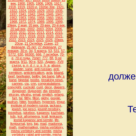
век
,
1900
,
1905
,
1906
,
1909
,
1917
,
1918
,
1919
,
1920-е
,
1920е-30е
,
1921
,
1922
,
1924
,
1926
,
1929
,
1933
,
1935
,
1937
,
1941
,
1942
,
1944
,
1945
,
1947
,
1952
,
1953
,
1956
,
1958
,
1960
,
1964
,
1968
,
1972
,
1974
,
1989
,
1995
,
1999
,
19век
,
2 мая
,
20 век
,
20-век
,
20-й век
,
20-ый век
,
2002
,
2003
,
2004
,
2006
,
2010
,
2011
,
2012
,
2013
,
2014
,
2015
,
2016
,
2017
,
2018
,
2019
,
2020
,
2021
,
2022
,
2023
,
2024
,
2025
,
2026
,
20век
,
20см
,
21 Октября
,
21век
,
23
февраля
,
25 лет
,
27 февраля
,
27
января
,
30-е
,
3d
,
5 марта
,
53
,
531
,
57
,
5772
,
630
,
66300
,
666
,
7 октября
,
70-
е
,
70-е годы
,
70лет
,
777
,
88
,
9-ое
марта
,
9/11
,
90-е
,
920
,
:Адамс
,
XVII
съезд
,
a_n_d_r_u_s_h_a
,
abuse
,
aladdin_sane
,
anti-russian
,
anti-
semitism
,
anticlericalism
,
avla
,
bband
,
долже
beef
,
beefeater
,
beilby
,
big bang
,
billy`s
band
,
bipedal
,
boobs
,
breaking news
,
cannes
,
ciu
,
cnn
,
congratulations
,
copyright
,
cuckold
,
cunt
,
dece
,
diapers
,
dugasper
,
dugusper
,
dw
,
einstein
,
eksray
,
eliyahu
,
email
,
english
,
erlang
,
fart
,
fat
,
filthy
,
filton
,
giphy
,
google
,
gudrun
,
hitler
,
hoodlum
,
hyperion
,
imgur
,
institute of modern russia
,
jackass
,
Т
jewish
,
joe pesci
,
joseph brodsky
,
josephus
,
jukebox
,
kaganov
,
kazhdan
,
kds
,
kot_afromeeva
,
krall
,
lenkasm
,
leonid kaganov anti-semite
,
life
,
livejournal
,
lorp
,
lqp
,
mad
,
madonna
,
math
,
mathematiker
,
misha verbitsky
,
misha verbitsky anti-semite
,
misha
verbitsky rabid anti-semite
,
misha