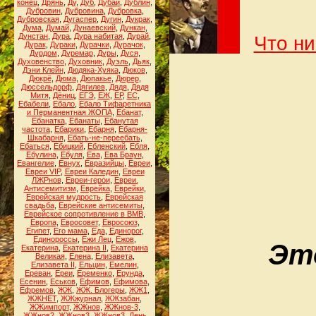
конец
,
Дрянь
,
Ду
,
Дуб
,
Дубай
,
Дублин
,
Дубровин
,
Дубровина
,
Дубровка
,
Дубровская
,
Дугаспер
,
Дугин
,
Дукрак
,
Дума
,
Думай
,
Дунаевский
,
Дункан
,
Дунстан
,
Дура
,
Дура набитая
,
Дурай
,
Что ни
Дурак
,
Дураки
,
Дурачки
,
Дурачок
,
Дурдом
,
Дуремар
,
Дуры
,
Дуся
,
Духовенство
,
Духовник
,
Дуэль
,
Дьяк
,
Дэни Клейн
,
Дюдяка-Хуяка
,
Дюков
,
Дюкрё
,
Дюма
,
Дюпакье
,
Дюрер
,
Дюссельдорф
,
Дягилев
,
Дядя
,
Дядя
Митя
,
Дёниц
,
ЕГЭ
,
ЕЖ
,
ЕР
,
ЕС
,
Ебабели
,
Ебало
,
Ебало Тифаретника
и Перманентная ЖОПА
,
Ебанат
,
Ебанатка
,
Ебанаты
,
Ебанутая
частота
,
Ебарики
,
Ебарня
,
Ебарня-
Шкабарня
,
Ебать-не-переебать
,
Ебаться
,
Ебицкий
,
Ебленский
,
Ебля
,
Ебулина
,
Ебуля
,
Ева
,
Ева Браун
,
Евангелие
,
Евнух
,
Евразийцы
,
Евреи
,
Евреи VIP
,
Евреи Каледин
,
Евреи
ЛЖРнов
,
Евреи-герои
,
Евреи.
Антисемитизм
,
Еврейка
,
Еврейки
,
Еврейская мудрость
,
Еврейская
свадьба
,
Еврейские антисемиты
,
Еврейское сопротивление в ВМВ
,
Европа
,
Евросовет
,
Евросоюз
,
Египет
,
Его мама
,
Еда
,
Единорог
,
Единороссы
,
Ежи Лец
,
Ежов
,
Это
Екатерина
,
Екатерина II
,
Екатерина
Великая
,
Елена
,
Елизавета
,
Елизавета II
,
Ельцин
,
Емелин
,
Ереван
,
Ереи
,
Еременко
,
Ерунда
,
Есенин
,
Еськов
,
Ефимов
,
Ефимова
,
Ефремов
,
ЖЖ
,
ЖЖ. Блогеры
,
ЖЖ1
,
ЖЖНЕТ
,
ЖЖжурнал
,
ЖЖзабан
,
ЖЖимпорт
,
ЖЖнов
,
ЖЖнов-3
,
ЖЖнов2
,
ЖЖнов3
,
ЖЖнов3. День