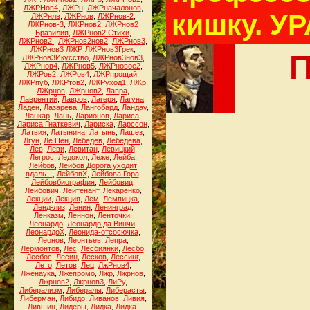
ЛЖРНов4
,
ЛЖРн
,
ЛЖРначалонов
,
кишку. УР
ЛЖРнлв
,
ЛЖРнов
,
ЛЖРнов-2
,
ЛЖРнов-3
,
ЛЖРнов2
,
ЛЖРнов2
Бразилия
,
ЛЖРнов2 Стихи
,
ЛЖРнов2.
,
ЛЖРнов2нов2
,
ЛЖРнов3
,
ЛЖРнов3 ЛЖР
,
ЛЖРнов3Грек
,
П
ЛЖРнов3Икусство
,
ЛЖРнов3нов3
,
ЛЖРнов4
,
ЛЖРнов5
,
ЛЖРновое2
,
ЛЖРов2
,
ЛЖРов4
,
ЛЖРпрощай
,
ЛЖРпуб
,
ЛЖРтов2
,
ЛЖРуход1
,
ЛЖр
,
ЛЖрнов
,
ЛЖрнов2
,
Лавра
,
Лаврентий
,
Лавров
,
Лагеря
,
Лагуна
,
Ладен
,
Лазарева
,
Лангобард
,
Ландау
,
Ланкар
,
Лань
,
Ларионов
,
Лариса
,
Лариса Гнаткевич
,
Лариска
,
Ларссон
,
Латвия
,
Латынина
,
Латынь
,
Лашез
,
Лгун
,
Ле Пен
,
Лебедев
,
Лебедева
,
Лев
,
Леви
,
Левитан
,
Левицкий
,
Легрос
,
Ледокол
,
Леже
,
Лейба
,
Лейбов
,
Лейбов Дорога уходит
вдаль...
,
ЛейбовХ
,
Лейбова Гора
,
Лейбовбиография
,
Лейбовиц
,
Лейбович
,
Лейтенант
,
Лекаренко
,
Лекции
,
Лекция
,
Лем
,
Лемпицка
,
Ленд-лиз
,
Ленин
,
Ленинград
,
Ленказм
,
Леннон
,
Ленточки
,
Леонардо
,
Леонардо да Винчи
,
ЛеонардоХ
,
Леонида-отсосючка
,
Леонов
,
Леонтьев
,
Лепра
,
Лермонтов
,
Лес
,
Лесбиянки
,
Лесбо
,
Лесбос
,
Лесин
,
Лесков
,
Лессинг
,
Лето
,
Летов
,
Лец
,
ЛжРнов4
,
Лженаука
,
Лжепромо
,
Лжр
,
Лжрнов
,
Лжрнов2
,
Лжрнов3
,
ЛиРу
,
Либерализм
,
Либералы
,
Либерасты
,
Либерман
,
Либидо
,
Ливанов
,
Ливия
,
Лившиц
,
Лидеры
,
Лидка
,
Лидка-