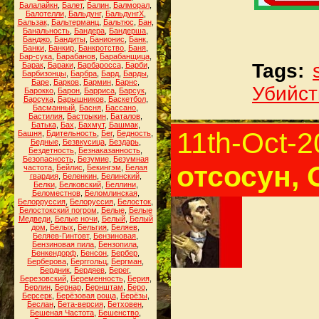
Балалайкн
,
Балет
,
Балин
,
Балморал
,
Балотелли
,
Бальдунг
,
БальдунгХ
,
Бальзак
,
Бальтерманц
,
Бальтюс
,
Бан
,
Банальность
,
Бандера
,
Бандерша
,
Банджо
,
Бандиты
,
Банионис
,
Банк
,
Банки
,
Банкир
,
Банкротство
,
Баня
,
Бар-сука
,
Барабанов
,
Барабанщица
,
Tags:
Барак
,
Бараки
,
Барбаросса
,
Барби
,
Барбизонцы
,
Барбра
,
Бард
,
Барды
,
Баре
,
Барков
,
Бармин
,
Барнс
,
Убийст
Барокко
,
Барон
,
Барриса
,
Барсук
,
Барсука
,
Барышников
,
Баскетбол
,
Басманный
,
Басня
,
Бассано
,
Бастилия
,
Бастрыкин
,
Баталов
,
Батька
,
Бах
,
Бахмут
,
Башмак
,
11th-Oct-
Башня
,
Бдительность
,
Бег
,
Бедность
,
Бедные
,
Безвкусица
,
Бездарь
,
Бездетность
,
Безнаказанность
,
Безопасность
,
Безумие
,
Безумная
отсосун,
частота
,
Бейлис
,
Бекингэм
,
Белая
гвардия
,
Беленкин
,
Белинский
,
Белки
,
Белковский
,
Беллини
,
Беломестнов
,
Беломлинская
,
Белорруссия
,
Белоруссия
,
Белосток
,
Белостокский погром
,
Белые
,
Белые
Медведи
,
Белые ночи
,
Белый
,
Белый
дом
,
Белых
,
Бельгия
,
Беляев
,
Беляев-Гинтовт
,
Бензиновая
,
Бензиновая пила
,
Бензопила
,
Бенкендорф
,
Бенсон
,
Бербер
,
Берберова
,
Берггольц
,
Бергман
,
Бердник
,
Бердяев
,
Берег
,
Березовский
,
Беременность
,
Берия
,
Берлин
,
Бернар
,
Бернштам
,
Беро
,
Берсерк
,
Берёзовая роща
,
Берёзы
,
Беслан
,
Бета-версия
,
Бетховен
,
Бешеная Частота
,
Бешенство
,