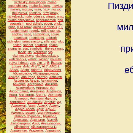
verbitsky stool pigeon
,
moma
,
Пизди
moonshiners
,
motherfuckers
,
movies
,
murals
,
murder
,
nasa
,
nazy
,
necax
,
neklyueva
,
nemtsov
,
new jersey
,
nickelback
,
nude
,
odessa
,
olegmi
,
ontd
,
oxana chelysheva
,
paperdaemon
,
phd
,
plagiarism
,
podrabinek
,
poper
,
prick
,
мил
putin
,
q-bit array
,
quinn elisabeth ii
,
r_l
,
randomman
,
regoriy
,
rolling stones
,
sadkov
,
sane
,
sardonicus
,
scum
,
scumbag
,
scumbags
,
sekreth
,
siblington
,
silencefactory
,
silly_sad
,
slut
,
snitch
,
soccer
,
souffleur
,
space
,
пр
stomahin
,
sup
,
symbolith
,
theresa may
,
tiktok
,
tits
,
verbitsky
,
vip
,
vituhnovskaya
,
vitukhnovskaya
,
watermarks
,
whore
,
wieiner
,
youtube
,
yulya fridman
,
zim
,
zim_a
,
Ё
,
Ёксель
,
Ёршик
,
Аvla
,
АНУС
,
АТУ
,
АФОН
,
е
Абель
,
Аборт
,
Аборты
,
Абрамович
,
Абрамочкин
,
Абстракционизм
,
Абсурд
,
Авангард
,
Аватар
,
Аввакум
,
Авдеевка
,
Авель
,
Авиалинии
,
Авиация
,
Австралия
,
Австрия
,
Автомобили
,
Автопортрет
,
Автостоянка
,
Агадамов
,
Агафонов
,
Агент
,
Агентство
,
Агенты
,
Агитация
,
Агитпроп
,
Агитпроп Идиоты
,
АгитпропХ
,
Агностики
,
Агрегат
,
Ад
,
Адагамов
,
Адам
,
АдамХ
,
Адамс
,
Аддис-Абеба
,
Адик
,
Админ
,
Администрация
,
Администрация
Живого Журнала.
,
Адмирал
,
Адоманис
,
Адюльтер
,
Азатий
,
Азербайджан
,
Азия
,
Айвазовский
,
Айзенберг
,
Айнзатцгруппа D
,
Академизм
,
Академик
,
Академия
,