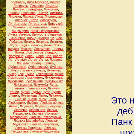
проблядь
,
Лиза Морская
,
Ликбез
,
Лилипуты
,
Лимонов
,
Лимоны
,
Лингвист
,
Линдберг
,
Линкольн
,
Линней
,
Лиознова
,
Лиотар
,
ЛиотарХ
,
Лиригия
,
Лирика
,
Лиса
,
Лиснянская
,
Лисёнок
,
Литва
,
Литеатура
,
Литераторы
,
Литература
,
Литмузей
,
Лихачёв
,
Лихтенштейн
,
Лицей
,
Лицемерие
,
Лицо Тифаретника
,
Личка
,
Личное
,
Личность
,
Лишенцы
,
Лкьяненко
,
Ллойд Джордж
,
Ло
,
Лоб
,
Лобанов
,
Логика
,
Логинов
,
Логотип
,
Лодзь
,
Лодки
,
Ложкин
,
Ложь
,
Ложь-
пиздёж
,
Локкарт
,
Локомотив
,
Лолита
,
Ломик
,
Ломоносов
,
Лондон
,
Лопухина
,
Лорен
,
Лорп
,
Лос
,
Лосев
,
Лот
,
Лотман
,
Лотов
,
Лотта
,
Лоуренс
,
Лошади
,
Лошадь
,
Лошак
,
Лубенников
,
ЛубенниковХ
,
Лубянка
,
Лувр
,
Луганск
,
Лужков
,
Лужники
,
Лузер
,
Лук
,
Лукас
,
Лукашенко
,
Лукес
,
Луки-суки
,
Лукьяненко
,
Лукэимиша
,
Лукэмиша
,
Лукэтмиша
,
Лукэтмишка
,
Лукэтморон
,
Лумумба
,
Луна
,
Лунатик
,
Луначарский
,
Лунный
танец
,
Лурка
,
Лурье
,
Лутц
,
Луция
,
Лушка
,
Луэтмиша
,
Лыжи
,
Лысенко
,
Это н
Лысый
,
Львов
,
Львы
,
Лэйн
,
Любовники
,
Любовь
,
Любовь лёлика
Алекс
,
Людовик
,
Людоед
,
Людоеды
,
деб
Люлечка
,
Люлин нос
,
Люльа-
Пердюлька
,
Люлька
,
Люлька -
Малафейка
,
Люлька - отсосулька
,
Панк
Люлька Малафейка
,
Люлька-
Мудюлька
,
Люлька-Педюлька
,
Люлька-Пердлька
,
Люлька-
про
Пердюлька
,
Люлька-Пиздюлька
,