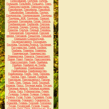
Голосование
,
Голубой
,
Голубь
,
Голышев
,
Гольбейн
,
Гольциус
,
Гомо
,
Гомосексуализм
,
Гомосексуалы
,
Гомофилия
,
Гомофилы
,
Гомофоб
,
Гомофобия
,
Гомофобы
,
Гондон
,
Гондонеллы
,
Гондонизация
,
Гондоны
,
Гондоны. ЖЖ
,
Гондурас
,
Гонконг
,
Гонорея
,
Гончарова
,
Гопак
,
Гопота
,
Горбаневская
,
Горбачёв
,
Горгона
,
Гордеев
,
Гордин
,
Гордон
,
Горелов
,
Горилла
,
Горлум
,
Горный
,
Горовец
,
Городничий
,
Городовой
,
Горские
евреи
,
Горчаков
,
Горшочек
,
Горький
,
Горюшкин-Сорокопудов
,
Госдепартамент
,
Госкомцен
,
Госпожа
,
Госпожа Лукеса
,
Гостиная
,
Государство
,
Гофф
,
Гохберг
,
Грабарь
,
Гравюра
,
Гравюры
,
Гражданская
,
Гражданство
,
Грамматика
,
Граната
,
Гранатомёт
,
Грани
,
Грант
,
Гранты
,
Грасскиллер
,
Грассскиллер
,
Граф
,
Графика
,
Графин
,
Графиня де Торби
,
Графоман
,
Графомания
,
Графоманка
,
Графоманство
,
Графоманы
,
Грейс
,
Грек
,
Грекова
,
Грелка
,
Грех
,
Греция
,
Грибков
,
Григорьев
,
Григорьевпост
,
Гризли
,
Грин
,
Грис
,
Гриша
,
Гроб
,
Грозный
,
Громов
,
Гросс
,
Грудная жаба
,
Грузия
,
Грязные деньги
,
Грязные козявки
,
Грязь
,
Грёз
,
Губернаторы
,
Гувер
,
Гудеева
,
Гудини
,
Гудман
,
Гудмен
,
Гудрун
,
Гулаг
,
Гулин
,
Гулливер
,
Гулю
,
Гуманизм
,
Гуманист
,
Гуманность
,
Гумилёв
,
Гурвиц
,
Гурский
,
Гурченко
,
Гусар
,
Гусинский
,
Гучков
,
Гущин
,
Гэтсби
,
Гюго
,
Гёте
,
Д'Артаньян
,
Д-р