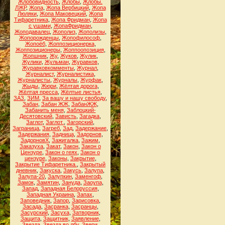
Жлобовидность
,
Жлобы
,
Жлобы.
ЛЖР
,
Жопа
,
Жопа Вербицкий
,
Жопа
Люляки
,
Жопа Маковецкий
,
Жопа
Тифаретника
,
Жопа Фридман
,
Жопа
с ушами
,
ЖопаФридман
,
Жоподавалец
,
Жополиз
,
Жополизы
,
Жопорожденцы
,
Жопофилософ
,
Жопоёб
,
Жоппозиционерка
,
Жоппозиционеры
,
Жоппоопозиция
,
Жопшник
,
Жу
,
Жуков
,
Жулик
,
Жулики
,
Жульман
,
Журавков
,
Журавковкомменты
,
Журнал
,
Журналист
,
Журналистика
,
Журналисты
,
Журналы
,
Журфак
,
Жыды
,
Жюри
,
Жёлтая дорога
,
Жёлтая пресса
,
Жёлтые листья
,
ЗАЗ
,
ЗИМ
,
За вашу и нашу свободу
,
Забан
,
Забан ЖЖ
,
ЗабанЖЖ
,
Забанить меня
,
Заблоцкий-
Десятовский
,
Зависть
,
Загадка
,
Заглот
,
Заглот.
,
Загорский
,
Заграница
,
Загреб
,
Зад
,
Задержание
,
Задержания
,
Задница
,
Задорнов
,
ЗадорновХ
,
Зажигалка
,
Зажим
,
Заказуха
,
Закат
,
Закон
,
Закон о
Цензуре
,
Закон о геях
,
Закон о
цензуре
,
Законы
,
Закрытие
,
Закрытие Тифаретника.
,
Закрытый
дневник
,
Закуска
,
Закусь
,
Залупа
,
Залупа-20
,
Залупкин
,
Заменгоф
,
Замок
,
Замятин
,
Зануда
,
Заоупа
,
Запад
,
Западная Белоруссия
,
Западная Украина
,
Запах
,
Заповедник
,
Запор
,
Зарисовка
,
Засада
,
Засранка
,
Засранцы
,
Засурский
,
Засуха
,
Затворник
,
Защита
,
Защитник
,
Заявление
,
Звезда
,
Звезда во лбу
,
Звери
,