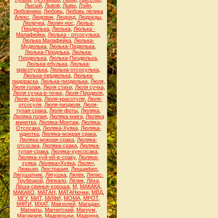
Лысый
,
Львов
,
Львы
,
Лэйн
,
Любовники
,
Любовь
,
Любовь лёлика
Алекс
,
Людовик
,
Людоед
,
Людоеды
,
Люлечка
,
Люлин нос
,
Люльа-
Пердюлька
,
Люлька
,
Люлька -
Малафейка
,
Люлька - отсосулька
,
Люлька Малафейка
,
Люлька-
Мудюлька
,
Люлька-Педюлька
,
Люлька-Пердлька
,
Люлька-
Пердюлька
,
Люлька-Пиздюлька
,
Люлька-ебулька
,
Люлька-
красотулька
,
Люлька-отсосулька
,
Люлька-пердюлька
,
Люлька-
пидораска
,
Люлька-пиздюлька
,
Люля
,
Люля голая
,
Люля стихи
,
Люля сучка
,
Люля сучка-в-течке
,
Люля-Пердюля
,
Люля-дура
,
Люля-красотуля
,
Люля-
отсосуля
,
Люля-пиздюля
,
Люля-
тупая-срака
,
Люля-фоты
,
Люляка
,
Люляка голая
,
Люляка книга
,
Люляка
минетка
,
Люляка-Монтаж
,
Люляка-
Отсосака
,
Люляка-Хуяка
,
Люляка-
идиотка
,
Люляка-мокрая срака
,
Люляка-мокрая-срака
,
Люляка-
отсосака
,
Люляка-срака
,
Люляка-
тупая-срака
,
Люляка-хуесосака
,
Люляка-хуй-ей-в-сраку
,
Люляка-
хуяка
,
Люляка=Хуяка
,
Люляч
,
Люмьер
,
Люстрация
,
Люццифер
,
Лягушатник
,
Лягушка
,
Лялёк
,
Ляпис-
Трубецкой
,
Ляпкало
,
Лёлик
,
Лёха
,
Лёша-свинья-хороша
,
М
,
МАКАКА
,
МАКАКО
,
МАТАН
,
МАТАНючки
,
МВД
,
МГУ
,
МИТ
,
МИФИ
,
МОМА
,
МРОТ
,
МФТИ
,
МХАТ
,
Мавзолей
,
Магадан
,
Магнаты
,
Магнитский
,
Магнум
,
Магомаев
,
Мадовошки
,
Мадонна
,