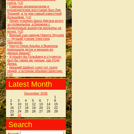
сорта.
[+1]
·
Главным организатором и
руководителем восстания был Лев
Троцкий, в те дни самый известный
большевик.
[+1]
·
Ленин усмирил Шаха Афгана всего
за полмильёна, а Брежнев с
Андроповым выкинули мильёны на
ветер.
[+2]
·
Верный сын народа Никита Хрущёв
— лучший ученик Уинстона
Черчилля.
·
Нахуя Герои Альфы и Вымпела
покрошили деток и женщин во
дворце Амина?
·
А пошёл бы Гельфанд в студенты,
был бы таким же умным, как Родя
Деева.
·
Аркадий Шайхет снял тот театр
людей, о котором объявил Шекспир.
[+2]
Latest Month
December 2035
1
2
3
4
5
6
7
8
9
10
11
12
13
14
15
16
17
18
19
20
21
22
23
24
25
26
27
28
29
30
31
Search