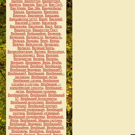
Валлон
,
Валлоттон
,
ВаллоттонХ
,
Валюта
,
Вампир
,
Ван Гог
,
Ван ГогХ
,
Ван Клеве
,
Ван Эйк
,
Вандербильт
,
Ванька
,
Ванюшкин
,
Вареники
,
Варенье
,
Варламов
,
Варшава
,
Варшавское гетто
,
Варяг
,
Василий
,
Василий Сталин
,
Васильев
,
Васильева
,
Васнецов
,
Вася
,
Вата
,
Вашингтон
,
Вашингтон Пост
,
Вебицкий
,
Вебицкийню
,
Веденев
,
Веденеев
,
Ведомости
,
Ведомость
,
Ведьма
,
Ведьмы
,
Веер
,
Веера
,
Вейден
,
Вейсенгоф
,
Веласкес
,
Веласко
,
Великий Князь
,
Великобритания
,
Веллер
,
Велосипед
,
Велосипедист
,
Вена
,
Венгрия
,
Венедиктов
,
Венера
,
Венеры
,
Венеция
,
Вениамин
,
Вера
,
Верба
,
Вербицикий
,
Вербицй
,
Вербицкая
,
Вербицкая Фридман
,
ВербицкаяП
,
ВербицкаяХ
,
Вербицкие
,
Вербицкие -
засранцы
,
Вербицкие детки
,
Вербицкие сатира
,
Вербицкие
сосалки и сосуны
,
Вербицкие —
кремлёвские сексоты
,
Вербицкие-
детки
,
Вербицкие-подонки
,
Вербицкиеню
,
Вербицкий
,
Вербицкий
57
,
Вербицкий Антисемиты
,
Вербицкий антисемит
,
Вербицкий
откроет
,
Вербицкий портрет
,
Вербицкий провокация
,
Вербицкий
скотина
,
Вербицкий уязвимый
,
Вербицкий-педофиляка
,
Вербицкий.
Жопа
,
Вербицкий. Мишка скотина
,
Вербицкий. Фридман
,
ВербицкийХ
,
Вербицкийню
,
Вербицкй
,
Вербицкмй
,
Верблюды
,
Верблядь
,
Вербцкая
,
Вервеер
,
Вервир
,
Вергилий
,
Верди
,