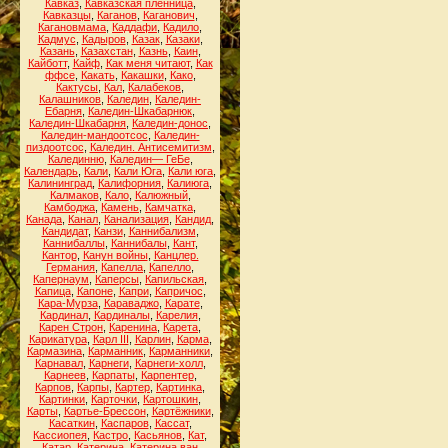
Кавказ
,
Кавказская пленница
,
Кавказцы
,
Каганов
,
Каганович
,
Кагановмама
,
Каддафи
,
Кадило
,
Кадмус
,
Кадыров
,
Казак
,
Казаки
,
Казань
,
Казахстан
,
Казнь
,
Каин
,
Кайботт
,
Кайф
,
Как меня читают
,
Как
ффсе
,
Какать
,
Какашки
,
Како
,
Кактусы
,
Кал
,
Калабеков
,
Калашников
,
Каледин
,
Каледин-
Ебарня
,
Каледин-Шкабарнюк
,
Каледин-Шкабарня
,
Каледин-донос
,
Каледин-мандоотсос
,
Каледин-
пиздоотсос
,
Каледин. Антисемитизм
,
Калединню
,
Каледин— ГеБе
,
Календарь
,
Кали
,
Кали Юга
,
Кали юга
,
Калининград
,
Калифорния
,
Калиюга
,
Калмаков
,
Кало
,
Калюжный
,
Камбоджа
,
Камень
,
Камчатка
,
Канада
,
Канал
,
Канализация
,
Кандид
,
Кандидат
,
Канзи
,
Каннибализм
,
Каннибаллы
,
Каннибалы
,
Кант
,
Кантор
,
Канун войны
,
Канцлер.
Германия
,
Капелла
,
Капелло
,
Капернаум
,
Каперсы
,
Капильская
,
Капица
,
Капоне
,
Капри
,
Капричос
,
Кара-Мурза
,
Караваджо
,
Карате
,
Кардинал
,
Кардиналы
,
Карелия
,
Карен Строн
,
Каренина
,
Карета
,
Карикатура
,
Карл III
,
Карлин
,
Карма
,
Кармазина
,
Карманник
,
Карманники
,
Карнавал
,
Карнеги
,
Карнеги-холл
,
Карнеев
,
Карпаты
,
Карпентер
,
Карпов
,
Карпы
,
Картер
,
Картинка
,
Картинки
,
Карточки
,
Картошкин
,
Карты
,
Картье-Брессон
,
Картёжники
,
Касаткин
,
Каспаров
,
Кассат
,
Кассиопея
,
Кастро
,
Касьянов
,
Кат
,
Катар
,
Катерина
,
Катерина ван