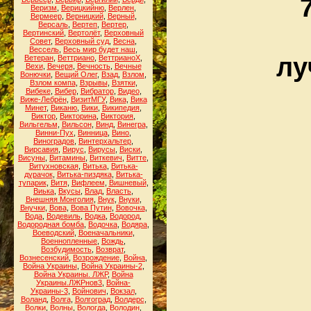
Веризм
,
Верицкийню
,
Верлен
,
Вермеер
,
Верницкий
,
Верный
,
Версаль
,
Вертеп
,
Вертер
,
Вертинский
,
Вертолёт
,
Верховный
Совет
,
Верховный суд
,
Весна
,
Вессель
,
Весь мир будет наш
,
лу
Ветеран
,
Веттриано
,
ВеттрианоХ
,
Вехи
,
Вечеря
,
Вечность
,
Вечные
Вонючки
,
Вещий Олег
,
Взад
,
Взлом
,
Взлом компа
,
Взрывы
,
Взятки
,
Вибеке
,
Вибер
,
Вибратор
,
Видео
,
Виже-Лебрён
,
ВизитМГУ
,
Вика
,
Вика
Минет
,
Виканю
,
Вики
,
Википедия
,
Виктор
,
Викторина
,
Виктория
,
Вильгельм
,
Вильсон
,
Винд
,
Винегра
,
Винни-Пух
,
Винница
,
Вино
,
Виноградов
,
Винтерхальтер
,
Вирсавия
,
Вирус
,
Вирусы
,
Виски
,
Висуны
,
Витамины
,
Виткевич
,
Витте
,
Витухновская
,
Витька
,
Витька-
дурачок
,
Витька-пиздяка
,
Витька-
тупарик
,
Витя
,
Вифлеем
,
Вишневый
,
Виька
,
Вкусы
,
Влад
,
Власть
,
Внешняя Монголия
,
Внук
,
Внуки
,
Внучки
,
Вова
,
Вова Путин
,
Вовочка
,
Вода
,
Водевиль
,
Водка
,
Водород
,
Водородная бомба
,
Водочка
,
Водяра
,
Воеводский
,
Военачальники
,
Военнопленные
,
Вождь
,
Возбудимость
,
Возврат
,
Вознесенский
,
Возрождение
,
Война
,
Война Украины
,
Война Украины-2
,
Война Украины. ЛЖР
,
Война
Украины.ЛЖРнов3
,
Война-
Украины-3
,
Войнович
,
Вокзал
,
Воланд
,
Волга
,
Волгоград
,
Волдерс
,
Волки
,
Волны
,
Вологда
,
Володин
,