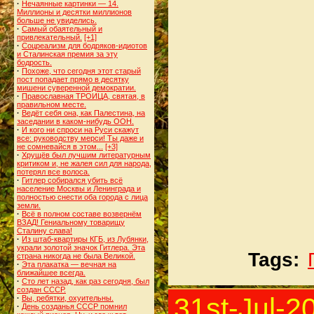
·
Нечаянные картинки — 14.
Миллионы и десятки миллионов
больше не увиделись.
·
Самый обаятельный и
привлекательный.
[+1]
·
Соцреализм для бодряков-идиотов
и Сталинская премия за эту
бодрость.
·
Похоже, что сегодня этот старый
пост попадает прямо в десятку
мишени суверенной демократии.
·
Православная ТРОИЦА, святая, в
правильном месте.
·
Ведёт себя она, как Палестина, на
заседании в каком-нибудь ООН.
·
И кого ни спроси на Руси скажут
все: руководству мерси! Ты даже и
не сомневайся в этом...
[+3]
·
Хрущёв был лучшим литературным
критиком и, не жалея сил для народа,
потерял все волоса.
·
Гитлер собирался убить всё
население Москвы и Ленинграда и
полностью снести оба города с лица
земли.
·
Всё в полном составе возвернём
ВЗАД! Гениальному товарищу
Сталину слава!
·
Из штаб-квартиры КГБ, из Лубянки,
украли золотой значок Гитлера. Эта
Tags:
страна никогда не была Великой.
·
Эта плакатка — вечная на
ближайшее всегда.
·
Сто лет назад, как раз сегодня, был
создан СССР.
31st-Jul-2
·
Вы, ребятки, охуительны.
·
День созданья СССР помнил