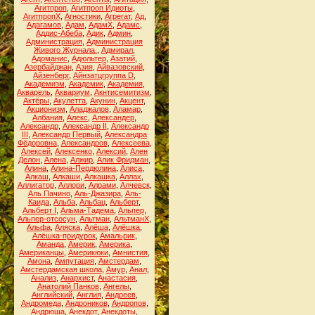
Агитпроп
,
Агитпроп Идиоты
,
АгитпропХ
,
Агностики
,
Агрегат
,
Ад
,
Адагамов
,
Адам
,
АдамХ
,
Адамс
,
Аддис-Абеба
,
Адик
,
Админ
,
Администрация
,
Администрация
Живого Журнала.
,
Адмирал
,
Адоманис
,
Адюльтер
,
Азатий
,
Азербайджан
,
Азия
,
Айвазовский
,
Айзенберг
,
Айнзатцгруппа D
,
Академизм
,
Академик
,
Академия
,
Акварель
,
Аквариум
,
Акнтисемитизм
,
Актёры
,
Акулетта
,
Акунин
,
Акцент
,
Акционизм
,
Аладжалов
,
Аламар
,
Албания
,
Алекс
,
Александер
,
Александр
,
Александр II
,
Александр
III
,
Александр Первый
,
Александра
Фёдоровна
,
Александров
,
Алексеева
,
Алексей
,
Алексенко
,
Алексий
,
Ален
Делон
,
Алена
,
Алжир
,
Алик Фридман
,
Алина
,
Алина-Пердюлина
,
Алиса
,
Алкаш
,
Алкаши
,
Алкашка
,
Аллах
,
Аллигатор
,
Аллори
,
Алрами
,
Алчевск
,
Аль Пачино
,
Аль-Джазира
,
Аль-
Каида
,
Альба
,
Альбац
,
Альберт
,
Альберт I
,
Альма-Тадема
,
Альпер
,
Альпер-отсосун
,
Альтман
,
АльтманХ
,
Альфа
,
Аляска
,
Алёша
,
Алёшка
,
Алёшка-придурок
,
Амальрик
,
Аманда
,
Америк
,
Америка
,
Американцы
,
Америкюки
,
Амнистия
,
Амона
,
Ампутация
,
Амстердам
,
Амстердамская школа
,
Амур
,
Анал
,
Анализ
,
Анархист
,
Анастасия
,
Анатолий Панков
,
Ангелы
,
Английский
,
Англия
,
Андреев
,
Андромеда
,
Андроников
,
Андропов
,
Андрюша
,
Анекдот
,
Анекдоты
,