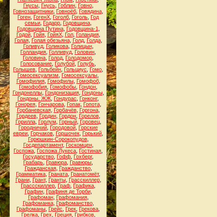
Гнусы
,
Гнусь
,
Гоблин
,
Говно
,
Говнозащитники
,
Говноёб
,
Говядина
,
Гоген
,
ГогенХ
,
Гоголб
,
Гоголь
,
Год
семьи
,
Годарр
,
Годовщина
,
Годовщина Путина
,
Годовщина-1
,
Годой
,
Гойя
,
ГойяХ
,
Гол
,
Голандия
,
Голая
,
Голая обезьяна
,
Голд
,
Голда
,
Голивуд
,
Голикова
,
Голицын
,
Голландия
,
Голливуд
,
Головин
,
Головина
,
Голод
,
Голодомор
,
Голосование
,
Голубой
,
Голубь
,
Голышев
,
Гольбейн
,
Гольциус
,
Гомо
,
Гомосексуализм
,
Гомосексуалы
,
Гомофилия
,
Гомофилы
,
Гомофоб
,
Гомофобия
,
Гомофобы
,
Гондон
,
Гондонеллы
,
Гондонизация
,
Гондоны
,
Гондоны. ЖЖ
,
Гондурас
,
Гонконг
,
Гонорея
,
Гончарова
,
Гопак
,
Гопота
,
Горбаневская
,
Горбачёв
,
Горгона
,
Гордеев
,
Гордин
,
Гордон
,
Горелов
,
Горилла
,
Горлум
,
Горный
,
Горовец
,
Городничий
,
Городовой
,
Горские
евреи
,
Горчаков
,
Горшочек
,
Горький
,
Горюшкин-Сорокопудов
,
Госдепартамент
,
Госкомцен
,
Госпожа
,
Госпожа Лукеса
,
Гостиная
,
Государство
,
Гофф
,
Гохберг
,
Грабарь
,
Гравюра
,
Гравюры
,
Гражданская
,
Гражданство
,
Грамматика
,
Граната
,
Гранатомёт
,
Грани
,
Грант
,
Гранты
,
Грасскиллер
,
Грассскиллер
,
Граф
,
Графика
,
Графин
,
Графиня де Торби
,
Графоман
,
Графомания
,
Графоманка
,
Графоманство
,
Графоманы
,
Грейс
,
Грек
,
Грекова
,
Грелка
,
Грех
,
Греция
,
Грибков
,