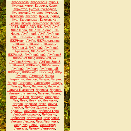
Курвососка
,
Курвососы
,
Курвы
,
Курица
,
Курли
,
Курочка
,
Курск
,
Курчатов
,
Кустик
,
Кустодиев
,
КустодиевХ
,
Кутепов
,
Кутузов
,
Кутузова
,
Кухарка
,
Кухня
,
Кучма
,
Куш
,
Кшесинская
,
Кьюкор
,
Кэт
,
Кюстин
,
Кюхля
,
Кёнигсберг
,
Кёртис
,
ЛГБТ
,
ЛДПР
,
ЛДР
,
ЛЖ
,
ЛЖЛ
,
ЛЖР
,
ЛЖР Жопа
,
ЛЖР ЛЖРнов2
,
ЛЖР
Носик
,
ЛЖР-нов3
,
ЛЖР. ЛЖРнов
,
ЛЖР. ЛЖРнов2
,
ЛЖР3
,
ЛЖРНов2
,
ЛЖРНов4
,
ЛЖРн
,
ЛЖРначалонов
,
ЛЖРнлв
,
ЛЖРнов
,
ЛЖРнов-2
,
ЛЖРнов-3
,
ЛЖРнов2
,
ЛЖРнов2
Бразилия
,
ЛЖРнов2 Стихи
,
ЛЖРнов2.
,
ЛЖРнов2нов2
,
ЛЖРнов3
,
ЛЖРнов3 ЛЖР
,
ЛЖРнов3Грек
,
ЛЖРнов3Икусство
,
ЛЖРнов3нов3
,
ЛЖРнов4
,
ЛЖРнов5
,
ЛЖРновое2
,
ЛЖРов2
,
ЛЖРов4
,
ЛЖРпрощай
,
ЛЖРпуб
,
ЛЖРтов2
,
ЛЖРуход1
,
ЛЖр
,
ЛЖрнов
,
ЛЖрнов2
,
Лавра
,
Лаврентий
,
Лавров
,
Лагеря
,
Лагуна
,
Ладен
,
Лазарева
,
Лангобард
,
Ландау
,
Ланкар
,
Лань
,
Ларионов
,
Лариса
,
Лариса Гнаткевич
,
Лариска
,
Ларссон
,
Латвия
,
Латынина
,
Латынь
,
Лашез
,
Лгун
,
Ле Пен
,
Лебедев
,
Лебедева
,
Лев
,
Леви
,
Левитан
,
Левицкий
,
Легрос
,
Ледокол
,
Леже
,
Лейба
,
Лейбов
,
Лейбов Дорога уходит
вдаль...
,
ЛейбовХ
,
Лейбова Гора
,
Лейбовбиография
,
Лейбовиц
,
Лейбович
,
Лейтенант
,
Лекаренко
,
Лекции
,
Лекция
,
Лем
,
Лемпицка
,
Ленд-лиз
,
Ленин
,
Ленинград
,
Ленказм
,
Леннон
,
Ленточки
,