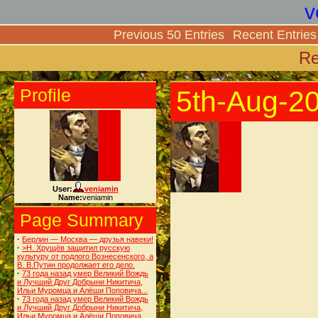
v
Previous 50 Entries
Recent Entries
Re
Profile
5th-Aug-2
User:
veniamin
Name:
veniamin
Page Summary
·
Берлин — Москва — друзья навеки!
·
>Н. Хрущёв защитил русскую
культуру от подлого Вознесенского, а
В. В.Путин продолжает его дело.
·
73 года назад умер Великий Вождь
и Лучший Друг Добрыни Никитича,
Ильи Муромца и Алёши Поповича...
·
73 года назад умер Великий Вождь
и Лучший Друг Добрыни Никитича,
Ильи Муромца и Алёши Поповича.