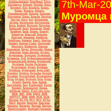
7th-Mar-2
Бомбардировка
,
Бомбёжка
,
Бонд
,
Бондарчук
,
Боннер
,
Бонобо
,
Бонч-
Бруевич
,
Бор
,
Бордель
,
Борец
,
Борис
,
Борисы
,
Борись
,
Муромца 
Боровиковский
,
Борода
,
Бородин
,
Бортников
,
Борщ
,
Борьба
,
Босбум
,
Бостон
,
Босх
,
Бот
,
Ботвинник
,
Ботеро
,
Ботичелли
,
Боттичелли
,
Боты
,
Бофор
,
Боччоне
,
Боччони
,
Боярский
,
Браз
,
Бразилия
,
Брай
,
Брайнин
,
Брак
,
Брамс
,
Брандт
,
Бранкузи
,
Брассай
,
Браткин
,
Браудер
,
Брежнев
,
Брейгель
,
Брейтнер
,
Бремер
,
Брест
,
Бретон
,
Брижит
,
Бритни Спирс
,
Бродский
,
Брозтито
,
Бромптон
,
Бронза
,
Бронников
,
Брукс
,
Бруштейн
,
Брюки
,
Брюллов
,
Брюс Виллис
,
Бугеро
,
Буденовцы
,
Будущее
,
Будённый
,
Буживаль
,
Буй
,
Буйнопомешанный
,
Букингемский дворец
,
Буковский
,
Булгаков
,
Булла
,
Булочкин
,
Булочников
,
Бунин
,
Бурбаки
,
Бурбоны
,
Буржуазия
,
Бурк-Уайт
,
Бурлеск
,
Буряты
,
Бутылка
,
Бухало
,
Бухарин
,
Бухгалтерия
,
Бухенвальд
,
Буча
,
Бучкин
,
Бучкури
,
Буш
,
Буше
,
БушеХ
,
Быдло
,
Бык
,
Быков
,
Быстрыкин
,
Быт
,
БэкингемХ
,
Бэлза
,
Бюджет
,
Бюрократия
,
Бёдра
,
Бёрбедж
,
Бёрнс
,
В рот ему ноги
,
ВВЖ
,
ВВС
,
ВДВ
,
ВДНХ
,
ВИВ
,
ВИРПУТ
,
ВМВ
,
ВМФ
,
ВОВ
,
ВОВ.
Москва
,
ВС РФ
,
ВСУ
,
ВУЗ
,
ВУЗы
,
ВШЭ
,
Вагнер
,
Вазелин
,
Ваксман
,
Вакцина
,
Валадон
,
Валдай
,
Валдор
,
Валентынович
,
Валерий Грачиков
,