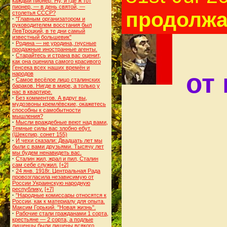
каждый пионер. Ну, и где ж тот
пионер, — в день святой, —
продолжае
столетья СССР?
·
"Главным организатором и
руководителем восстания был
ЛевТроцкий, в те дни самый
известный большевик"
·
Родина — не уродина, гнусные
продажные иностранные агенты.
·
Старайтесь и страна вас оценит,
как она оценила самого красивого
Генсека всех наших времён и
от
народов
·
Самое весёлое лицо сталинских
бараков. Нигде в мире, а только у
нас в квартире.
·
Без комментов. А вдруг вы,
мудозвоны кремлёвские, окажетесь
способны к самобытности
мышления?
·
Мысли враждебные веют над вами,
Темные силы вас злобно ебут.
(Шекспир, сонет 155)
·
И чехи сказали: Двадцать лет мы
были с вами друзьями. Тысячу лет
мы будем ненавидеть вас.
·
Сталин жил, жрал и пил, Сталин
сам себе служил.
[+2]
·
24 янв. 1918г. Центральная Рада
провозгласила независимую от
России Украинскую народную
республику.
[+7]
·
"Народные комиссары относятся к
России, как к материалу для опыта.
Максим Горький. "Новая жизнь".
·
Рабочие стали гражданами 1 сорта,
крестьяне — 2 сорта, а подлые
лишенцы были лишены всякого