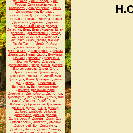
Денисова
,
День Победы
,
День
России
,
День памяти жертв
Н.
Холокоста
,
День рождения
,
Деньги
,
Деньрождения
,
Депардье
,
Депортация
,
Депрессия
,
Деревня
,
Держава
,
Державы
,
Дерибасовская
,
Дерипаска
,
Деркович
,
Дерьмо
,
Дерьмо-Стейнкрауз
,
Детдом
,
Детектив
,
Дети
,
Дети Украины
,
Детки
,
Деткоёбы
,
Детоторговец
,
Детсад
,
Детская смертность
,
Дефицит
,
Дешёвка
,
Джаз
,
Джанго
,
Джеймс
,
Джейн Пауэлл
,
Джейн Сеймур
,
Джентельмен
,
Джентилески
,
Джентльмен
,
Джефферсон
,
Джимми
,
Джина
,
Джо Пеши
,
Джобс
,
Джоконда
,
Джонсон
,
Джоплинг
,
Джорджоне
,
Джулио Романо
,
Дзагоев
,
Дзержинский
,
Дзюдо
,
Диана
,
Диарея
,
Дивная церковь
,
Дивов
,
Диета
Привет
,
Дизайн
,
Дизайнюхер
,
Дизентерия
,
Дизраэли
,
Дикий
,
Дикс
,
Диктатура
,
Дима
,
Димитрий
,
Димка
,
Дин
,
Диплом
,
Дипломатия
,
Дипломаты
,
Дипломированная
,
Дирижёр
,
Дискриминация
,
Дискуссия
,
Диснейленд
,
Диспетчер
,
Диссидент
,
Диссиденты
,
Дитрих
,
Для
жалоб
,
Дневник
,
Дно21
,
До н.э.
,
Добиньи
,
Добровольцы
,
Довлатов
,
Договор
,
Додик
,
Дожди
,
Доклад
,
Долбоёб
,
Долбоёб. Выборы
,
Долгоруков
,
Долина
,
Доллар
,
Долматовский
,
Долматт
,
Доля
,
Дом
,
Домашевский
,
Домкрат
,
Домовой
,
Домострой
,
Дон
,
Донателло
,
Донбасс
,
Донецк
,
Донна Саммер
,
Донос
,
Доносчик
,
Доносчики
,