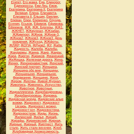
Египет
,
Его мама
,
Еда
,
Единорог
,
Единороссы
,
Ежи Лец
,
Ежов
,
Екатерина
,
Екатерина II
,
Екатерина
Великая
,
Елена
,
Елизавета
,
Елизавета II
,
Ельцин
,
Емелин
,
Ереван
,
Ереи
,
Еременко
,
Ерунда
,
Есенин
,
Еськов
,
Ефимов
,
Ефимова
,
Ефремов
,
ЖЖ
,
ЖЖ. Блогеры
,
ЖЖ1
,
ЖЖНЕТ
,
ЖЖжурнал
,
ЖЖзабан
,
ЖЖимпорт
,
ЖЖнов
,
ЖЖнов-3
,
ЖЖнов2
,
ЖЖнов3
,
ЖЖнов3. День
рождения
,
ЖЖуход
,
ЖЖфоты
,
ЖЛЖР
,
ЖОПА
,
ЖРнов2
,
ЖУ
,
Жаба
,
Жадность
,
Жалоба
,
Жалобы
,
Жандармы
,
Жанна
,
Жанр
,
Жанры
,
Жара
,
Жаргон
,
Жариков
,
Жванецкий
,
ЖеЖешка
,
Железная дорога
,
Жена
,
Жених
,
Женоненавистник
,
Женский
,
Женский портрет
,
Женщина
,
Женщина обо мне
,
Женщины
,
Женщиныню
,
Женщиныню.
Фридманню
,
Женщиню
,
Женя
,
Жером
,
Жертвы
,
Живой Журнал
,
Живопись
,
Живопись. Искусство
,
Животное
,
Животные
,
Жидоаллергина
,
Жидобандеровцы
,
Жидобандэровцы
,
Жидовка
,
Жидовская морда
,
Жидовские алые
вожжи
,
Жидохвост
,
Жидохвост
Цезарь
,
Жидохвост можно
,
Жидохвост-кот
,
Жидохвостера
,
Жидохвостизм
,
Жиды
,
Жизнь
,
Жилинский
,
Жильё
,
Жираф
,
Жирафы
,
Жириновский
,
Жирная
,
Жирные
,
Жирный
,
Жиртрест
,
Жить
стало
,
Жить стало веселее
,
Жлоб
,
Жлобовидная Хромосомность
,