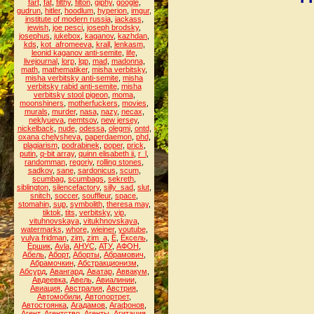
fart
,
fat
,
filthy
,
filton
,
giphy
,
google
,
gudrun
,
hitler
,
hoodlum
,
hyperion
,
imgur
,
institute of modern russia
,
jackass
,
jewish
,
joe pesci
,
joseph brodsky
,
josephus
,
jukebox
,
kaganov
,
kazhdan
,
kds
,
kot_afromeeva
,
krall
,
lenkasm
,
leonid kaganov anti-semite
,
life
,
livejournal
,
lorp
,
lqp
,
mad
,
madonna
,
math
,
mathematiker
,
misha verbitsky
,
misha verbitsky anti-semite
,
misha
verbitsky rabid anti-semite
,
misha
verbitsky stool pigeon
,
moma
,
moonshiners
,
motherfuckers
,
movies
,
murals
,
murder
,
nasa
,
nazy
,
necax
,
neklyueva
,
nemtsov
,
new jersey
,
nickelback
,
nude
,
odessa
,
olegmi
,
ontd
,
oxana chelysheva
,
paperdaemon
,
phd
,
plagiarism
,
podrabinek
,
poper
,
prick
,
putin
,
q-bit array
,
quinn elisabeth ii
,
r_l
,
randomman
,
regoriy
,
rolling stones
,
sadkov
,
sane
,
sardonicus
,
scum
,
scumbag
,
scumbags
,
sekreth
,
siblington
,
silencefactory
,
silly_sad
,
slut
,
snitch
,
soccer
,
souffleur
,
space
,
stomahin
,
sup
,
symbolith
,
theresa may
,
tiktok
,
tits
,
verbitsky
,
vip
,
vituhnovskaya
,
vitukhnovskaya
,
watermarks
,
whore
,
wieiner
,
youtube
,
yulya fridman
,
zim
,
zim_a
,
Ё
,
Ёксель
,
Ёршик
,
Аvla
,
АНУС
,
АТУ
,
АФОН
,
Абель
,
Аборт
,
Аборты
,
Абрамович
,
Абрамочкин
,
Абстракционизм
,
Абсурд
,
Авангард
,
Аватар
,
Аввакум
,
Авдеевка
,
Авель
,
Авиалинии
,
Авиация
,
Австралия
,
Австрия
,
Автомобили
,
Автопортрет
,
Автостоянка
,
Агадамов
,
Агафонов
,
Агент
,
Агентство
,
Агенты
,
Агитация
,