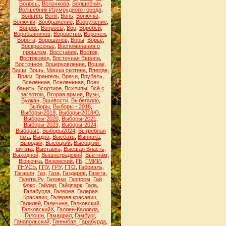
Волосы
,
Волочкова
,
Волшебник
,
Волшебник Изумрудного города
,
Вольтер
,
Воля
,
Вонь
,
Вонючка
,
Вонючки
,
Воображение
,
Вооружение
,
Вопрос
,
Вопросы
,
Вор
,
Воробей
,
Воробьянинов
,
Воровство
,
Воронеж
,
Ворота
,
Ворошилов
,
Воры
,
Ворьё
,
Воскресенье
,
Воспоминания о
прошлом
,
Восстание
,
Восток
,
Востоковед
,
Восточная Европа
,
Восточное
,
Воцерковление
,
Вошак
,
Воши
,
Вошь. Мишка скотина
,
Вперде
,
Враги
,
Врангель
,
Врачи
,
Врубель
,
Вселенная
,
Вселеннная
,
Всех
банить
,
Всортире
,
Всхлипы
,
Всё с
заглотом
,
Вторая армия
,
Вузы
,
Вулкан
,
Вшивости
,
Выбегалло
,
Выборы
,
Выборы - 2018
,
Выборы-2018
,
Выборы-2018Ю
,
Выборы-2020
,
Выборы-2021
,
Выборы-2023
,
Выборы-2024
,
Выборы1
,
Выборы2024
,
Выгребная
яма
,
Выдра
,
Выебать
,
Выпивка
,
Выродки
,
Высоцкий
,
Высоцкий-
цитата
,
Выставка
,
Высшая Власть
,
Выходной
,
Вышнеградский
,
Вьетнам
,
Вюнючка
,
Вяземский
,
ГБ
,
ГМИИ
,
ГНУСЬ
,
ГПУ
,
ГРУ
,
ГТО
,
Габриэль
,
Гагарин
,
Газ
,
Газа
,
Газдаров
,
Газета
,
Газета.Ру
,
Газовки
,
Газпром
,
Гай
Фокс
,
Гайдар
,
Гайдпарк
,
Гала
,
Галабурда
,
Галерея
,
Галерея
Красавиц
,
Галерея красавиц
,
Галилей
,
Галичина
,
Галковский
,
ГалковскийХ
,
Галлен-Каллела
,
Галоши
,
Гамадрил
,
Гамбург
,
Ганапольский
,
Ганнибал
,
Гарабурда
,