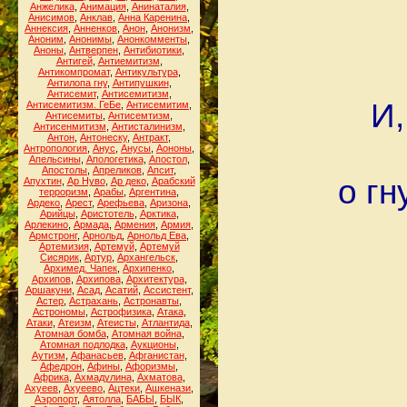
Анжелика
,
Анимация
,
Анинаталия
,
Анисимов
,
Анклав
,
Анна Каренина
,
Аннексия
,
Анненков
,
Анон
,
Анонизм
,
Аноним
,
Анонимы
,
Анонкомменты
,
Аноны
,
Антверпен
,
Антибиотики
,
Антигей
,
Антиемитизм
,
Антикомпромат
,
Антикультура
,
Антилопа гну
,
Антипушкин
,
Антисемит
,
Антисемитизм
,
И,
Антисемитизм. ГеБе
,
Антисемитим
,
Антисемиты
,
Антисемтизм
,
Антисенмитизм
,
Антисталинизм
,
Антон
,
Антонеску
,
Антракт
,
Антропология
,
Анус
,
Анусы
,
Аононы
,
Апельсины
,
Апологетика
,
Апостол
,
Апостолы
,
Апреликов
,
Апсит
,
о гн
Апухтин
,
Ар Нуво
,
Ар деко
,
Арабский
терроризм
,
Арабы
,
Аргентина
,
Ардеко
,
Арест
,
Арефьева
,
Аризона
,
Арийцы
,
Аристотель
,
Арктика
,
Арлекино
,
Армада
,
Армения
,
Армия
,
Армстронг
,
Арнольд
,
Арнольд Ева
,
Артемизия
,
Артемуй
,
Артемуй
Сисярик
,
Артур
,
Архангельск
,
Архимед. Чапек
,
Архипенко
,
Архипов
,
Архипова
,
Архитектура
,
Аршакуни
,
Асад
,
Асатий
,
Ассистент
,
Астер
,
Астрахань
,
Астронавты
,
Астрономы
,
Астрофизика
,
Атака
,
Атаки
,
Атеизм
,
Атеисты
,
Атлантида
,
Атомная бомба
,
Атомная война
,
Атомная подлодка
,
Аукционы
,
Аутизм
,
Афанасьев
,
Афганистан
,
Афедрон
,
Афины
,
Афоризмы
,
Африка
,
Ахмадулина
,
Ахматова
,
Ахуеев
,
Ахуеево
,
Ацтеки
,
Ашкенази
,
Аэропорт
,
Аятолла
,
БАБЫ
,
БЫК
,