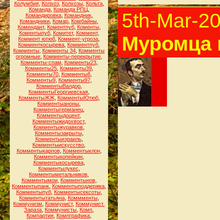
Колумбия
,
Колхоз
,
Колхозы
,
Кольта
,
Команда
,
Команда РПЦ
,
5th-Mar-2
Командировка
,
Командник
,
Командники
,
Комар
,
Комбайны
,
Комендант
,
Коментпуб
,
Коменты
,
Коментыпуб
,
Комитет
,
Коммент
,
Муромца 
Коммент ютюб
,
Коммент-угроза
,
Комменткосырева
,
Комментпуб
,
Комменты
,
Комменты 34
,
Комменты
огромные
,
Комменты-перекрытие
,
Комменты-спам
,
Комменты23
,
Комменты25
,
Комменты39
,
Комменты70
,
Комменты8
,
Комменты9
,
Комменты97
,
КомментыВалдор
,
КомментыГеоргиевская
,
КомментыЖЖ
,
КомментыЮтюб
,
Комментыаноны
,
Комментыгерманец
,
Комментыдоцент
,
Комментыжидохвост
,
Комментыжуравков
,
Комментызакрыты
,
Комментыизраиль
,
Комментыискусство
,
Комментыкарпов
,
Комментыклон
,
Комментыкопейкин
,
Комментыкосырева
,
Комментылукес
,
Комментыметальников
,
Комментымои
,
Комментынов
,
Комментыпанк
,
Комментыподдержка
,
Комментыпуб
,
Комментысексоты
,
Комментытатьяна
,
Коммменты
,
Коммунизм
,
Коммунист
,
Коммунист.
Зараза
,
Коммунисты
,
Комп
,
Компартия
,
Компграфика
,