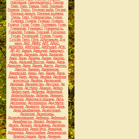
Григорьев
,
Григорьевпост
,
Гризли
,
Грин
,
Грис
,
Гриша
,
Гроб
,
Грозный
,
Громов
,
Гросс
,
Грудная жаба
,
Грузия
,
Грязные деньги
,
Грязные козявки
,
Грязь
,
Грёз
,
Губернаторы
,
Гувер
,
Гудеева
,
Гудини
,
Гудман
,
Гудмен
,
Гудрун
,
Гулаг
,
Гулин
,
Гулливер
,
Гулю
,
Гуманизм
,
Гуманист
,
Гуманность
,
Гумилёв
,
Гурвиц
,
Гурский
,
Гурченко
,
Гусар
,
Гусинский
,
Гучков
,
Гущин
,
Гэтсби
,
Гюго
,
Гёте
,
Д'Артаньян
,
Д-р
наук
,
ДАУ
,
ДВФУ
,
ДДТ
,
ДДоС
,
ДЕБИЛЫ
,
ДЖРнов2
,
ДЖРнов4
,
ДПК
,
ДР
,
ДУ
,
Давид
,
Давыдов
,
Давыдыч
,
Дагмар
,
Дагмара
,
Дада
,
Дадаизм
,
Даки
,
Дали
,
Далида
,
Далия
,
Даллас
,
Даль
,
Дальний Восток
,
Дамы
,
Дана
,
Данелия
,
Дани
,
Дания
,
Данте
,
Дантес
,
Дантон
,
Дарвин
,
Дарвинизм
,
Даревская
,
Дары
,
Дау
,
Дацик
,
Дача
,
Даша
,
Даян
,
Дверь
,
Двойка
,
Двойная
агентесса
,
Двойра
,
Дворецкий
,
Дворжак
,
Дворянство
,
Двучлен
,
Де
Кюстин
,
Де Ниро
,
Деанон
,
Дебил
,
Дебил-панк
,
Дебилки
,
Дебилный
,
Дебилообразы
,
Дебилы
,
Девиант
,
Девочка
,
Девочка и лошадь
,
Дега
,
Дегенерат
,
Дегенераты
,
Дед Митя
,
Дедищев
,
Дедмитя
,
Дедушка
,
Деев
,
Деев Шкабарнюк
,
Дезентерия
,
Дезертир
,
Дезертиры
,
Дезинформация
,
Дейнека
,
ДейнекаХ
,
Декабристы
,
Декарт
,
Делакруа
,
Делон
,
Дельво
,
Дельфины
,
Делягин
,
Демагогия
,
Деми Мур
,
Демидов
,
Демидова
,
Демография
,
Демократия
,
Демонстрация
,
Дени
,
Деникин
,