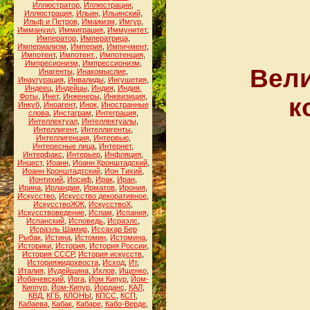
Иллюстратор
,
Иллюстрации
,
Иллюстрация
,
Ильин
,
Ильинский
,
Ильф и Петров
,
Имажизм
,
Имгур
,
Иммануил
,
Иммиграция
,
Иммунитет
,
Император
,
Императрица
,
Империализм
,
Империя
,
Импичмент
,
Импотент
,
Импотент.
,
Импотенция
,
Импресионизм
,
Импрессионизм
,
Вели
Инагенты
,
Инакомыслие
,
Инаугурация
,
Инвалиды
,
Ингушетия
,
Индеец
,
Индейцы
,
Индия
,
Индия.
Фоты
,
Инет
,
Инженеры
,
Инквизиция
,
к
Инкуб
,
Иноагент
,
Инок
,
Иностранные
слова
,
Инстаграм
,
Интеграция
,
Интеллектуал
,
Интеллектуалы
,
Интеллигент
,
Интеллигенты
,
Интеллигенция
,
Интервью
,
Интересные лица
,
Интернет
,
Интерфакс
,
Интерьер
,
Инфляция
,
Инцест
,
Иоанн
,
Иоанн Кронштадский
,
Иоанн Кронштадтский
,
Ион Тихий
,
Ионтихий
,
Иосиф
,
Ирак
,
Иран
,
Ирина
,
Ирландия
,
Ирматов
,
Ирония
,
Искусство
,
Искусство декоративное
,
ИскусствоЖЖ
,
ИскусствоХ
,
Искусствоведение
,
Ислам
,
Испания
,
Испанский
,
Исповедь
,
Исраэлс
,
Исраэль Шамир
,
Иссахар Бер
Рыбак
,
Истина
,
Истомин
,
Истомина
,
Историки
,
История
,
История России
,
История СССР
,
История искусств
,
Историяжидохвоста
,
Исход
,
Ит
,
Италия
,
Иудейщина
,
Ихлов
,
Ищенко
,
Йобачевский
,
Йога
,
Йом Кипур
,
Йом-
Киппур
,
Йом-Кипур
,
Йорданс
,
КАЛ
,
КВД
,
КГБ
,
КЛОНЫ
,
КПСС
,
КСП
,
Кабаева
,
Кабак
,
Кабаре
,
Кабо-Верде
,