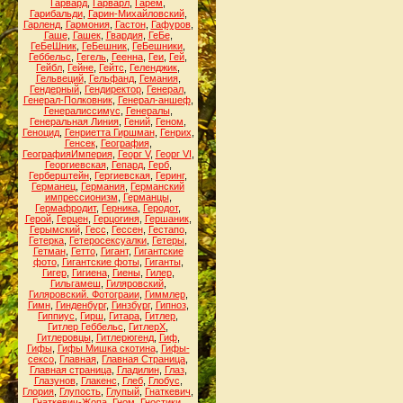
Гарвард
,
Гарварл
,
Гарем
,
Гарибальди
,
Гарин-Михайловский
,
Гарленд
,
Гармония
,
Гастон
,
Гафуров
,
Гаше
,
Гашек
,
Гвардия
,
ГеБе
,
ГеБеШник
,
ГеБешник
,
ГеБешники
,
Геббельс
,
Гегель
,
Геенна
,
Геи
,
Гей
,
Гейбл
,
Гейне
,
Гейтс
,
Геленджик
,
Гельвеций
,
Гельфанд
,
Гемания
,
Гендерный
,
Гендиректор
,
Генерал
,
Генерал-Полковник
,
Генерал-аншеф
,
Генералиссимус
,
Генералы
,
Генеральная Линия
,
Гений
,
Геном
,
Геноцид
,
Генриетта Гиршман
,
Генрих
,
Генсек
,
География
,
ГеографияИмперия
,
Георг V
,
Георг VI
,
Георгиевская
,
Гепард
,
Герб
,
Герберштейн
,
Гергиевская
,
Геринг
,
Германец
,
Германия
,
Германский
импрессионизм
,
Германцы
,
Гермафродит
,
Герника
,
Геродот
,
Герой
,
Герцен
,
Герцогиня
,
Гершаник
,
Герымский
,
Гесс
,
Гессен
,
Гестапо
,
Гетерка
,
Гетеросексуалки
,
Гетеры
,
Гетман
,
Гетто
,
Гигант
,
Гигантские
фото
,
Гигантские фоты
,
Гиганты
,
Гигер
,
Гигиена
,
Гиены
,
Гилер
,
Гильгамеш
,
Гиляровский
,
Гиляровский. Фотограии
,
Гиммлер
,
Гимн
,
Гинденбург
,
Гинзбург
,
Гипноз
,
Гиппиус
,
Гирш
,
Гитара
,
Гитлер
,
Гитлер Геббельс
,
ГитлерХ
,
Гитлеровцы
,
Гитлерюгенд
,
Гиф
,
Гифы
,
Гифы Мишка скотина
,
Гифы-
сексо
,
Главная
,
Главная Страница
,
Главная страница
,
Гладилин
,
Глаз
,
Глазунов
,
Глакенс
,
Глеб
,
Глобус
,
Глория
,
Глупость
,
Глупый
,
Гнаткевич
,
Гнаткевич-Жопа
,
Гном
,
Гностики
,