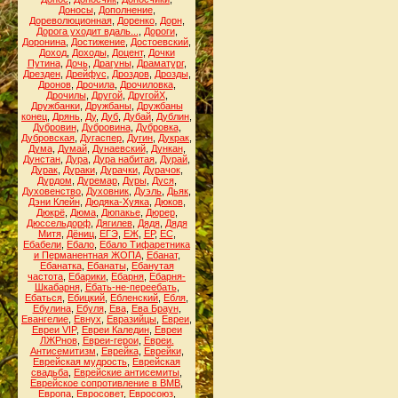
Доносы
,
Дополнение
,
Дореволюционная
,
Доренко
,
Дорн
,
Дорога уходит вдаль...
,
Дороги
,
Доронина
,
Достижение
,
Достоевский
,
Доход
,
Доходы
,
Доцент
,
Дочки
Путина
,
Дочь
,
Драгуны
,
Драматург
,
Дрезден
,
Дрейфус
,
Дроздов
,
Дрозды
,
Дронов
,
Дрочила
,
Дрочиловка
,
Дрочилы
,
Другой
,
ДругойХ
,
Дружбанки
,
Дружбаны
,
Дружбаны
конец
,
Дрянь
,
Ду
,
Дуб
,
Дубай
,
Дублин
,
Дубровин
,
Дубровина
,
Дубровка
,
Дубровская
,
Дугаспер
,
Дугин
,
Дукрак
,
Дума
,
Думай
,
Дунаевский
,
Дункан
,
Дунстан
,
Дура
,
Дура набитая
,
Дурай
,
Дурак
,
Дураки
,
Дурачки
,
Дурачок
,
Дурдом
,
Дуремар
,
Дуры
,
Дуся
,
Духовенство
,
Духовник
,
Дуэль
,
Дьяк
,
Дэни Клейн
,
Дюдяка-Хуяка
,
Дюков
,
Дюкрё
,
Дюма
,
Дюпакье
,
Дюрер
,
Дюссельдорф
,
Дягилев
,
Дядя
,
Дядя
Митя
,
Дёниц
,
ЕГЭ
,
ЕЖ
,
ЕР
,
ЕС
,
Ебабели
,
Ебало
,
Ебало Тифаретника
и Перманентная ЖОПА
,
Ебанат
,
Ебанатка
,
Ебанаты
,
Ебанутая
частота
,
Ебарики
,
Ебарня
,
Ебарня-
Шкабарня
,
Ебать-не-переебать
,
Ебаться
,
Ебицкий
,
Ебленский
,
Ебля
,
Ебулина
,
Ебуля
,
Ева
,
Ева Браун
,
Евангелие
,
Евнух
,
Евразийцы
,
Евреи
,
Евреи VIP
,
Евреи Каледин
,
Евреи
ЛЖРнов
,
Евреи-герои
,
Евреи.
Антисемитизм
,
Еврейка
,
Еврейки
,
Еврейская мудрость
,
Еврейская
свадьба
,
Еврейские антисемиты
,
Еврейское сопротивление в ВМВ
,
Европа
,
Евросовет
,
Евросоюз
,