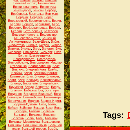
Беляев-Гинтовт
,
Бензиновая
,
Бензиновая пила
,
Бензопила
,
Бенкендорф
,
Бенсон
,
Бербер
,
Берберова
,
Берггольц
,
Бергман
,
Бердник
,
Бердяев
,
Берег
,
Березовский
,
Беременность
,
Берия
,
Берлин
,
Бернар
,
Бернштам
,
Беро
,
Берсерк
,
Берёзовая роща
,
Берёзы
,
Беслан
,
Бета-версия
,
Бетховен
,
Бешеная Частота
,
Бешенство
,
Бешенство матки
,
Бешеный
Антисемитизм
,
Беэр-Шева
,
Бибик
,
Библиотека
,
Библия
,
Бигдан
,
Бизнес
,
Бизоны
,
Бикнел
,
Билл
,
Билогия
,
Био
,
Биология
,
Бирюлёво
,
Бисмарк
,
Бита
,
Битлы
,
Благовещенск
,
Благодарность
,
Благодетель
,
Благообразие
,
Благородная. Машка-
Отсосашка
,
Благославенна
,
Блат
,
Блатняк
,
Бледный Конь
,
Блейк
,
БлейкХ
,
Блеф
,
Ближний Восток
,
Близнецы
,
Блог
,
Блогер
,
Блогеры
,
Блоги
,
Блок
,
Блокада
,
Блокирование
,
Блонди
,
Блоштейн
,
Блудныйсын
,
Блумберг
,
Бляди
,
Блядство
,
Блядь
,
Бляткин
,
Бобёжка
,
Бог
,
Богатыри
,
Богданов
,
Богданов-Бельский
,
Боги
,
Боговеры
,
Боголюбский
,
Богоматерь
,
Богохульник
,
Бодлер
,
Бодряк-Идиот
,
Бодряки-Идиоты
,
Боза
,
Бозик
,
Бойкот
,
Бойтнер
,
Боколл
,
Бокр
,
Бокс
,
Боксёры
,
Болван
,
Болваны
,
Tags:
Болгария
,
Болдини
,
Болезни
,
Болезнь
,
Болик
,
Боль
,
Больной
,
Большая Медведица
,
Большевики
,
Большой
,
Большой Взрыв
,
Большой
театр
,
Большой террор
,
Бомба
,