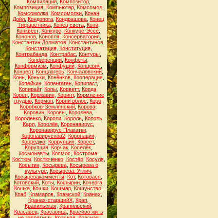
Компиляция
,
Композитор
,
Композиция
,
Компьютер
,
Комсомол
,
Комсомолка
,
Комсомолки
,
Конан
Дойл
,
Кондопога
,
Кондрашова
,
Конец
Тифаретника
,
Конец света
,
Кони
,
Конквест
,
Конкурс
,
Конкурс-Эссе
,
Кононов
,
Конопля
,
Консерватория
,
Константин Долматов
,
Константинов
,
Констатация
,
Конституция
,
Контрабанда
,
Контрабас
,
Контуры
,
Конференции
,
Конфеты
,
Конформизм
,
Конфуций
,
Концевич
,
Концерт
,
Концлагерь
,
Кончаловский
,
Конь
,
Коньки
,
Конёнков
,
Кооперация
,
Копейкин
,
Копенгаген
,
Копипаст
,
Копирайт
,
Копы
,
Корветт
,
Корда
,
Корея
,
Коржавин
,
Коринт
,
Кормление
грудью
,
Кормон
,
Корни волос
,
Коро
,
Коробков-Землянский
,
Корова
,
Коровин
,
Коровы
,
Королева
,
Короленко
,
Короли
,
Король
,
Король
Карл
,
Королёв
,
Коронавирус
,
Коронавирус Плакатки
,
Коронавируснов2
,
Коронация
,
Корреджо
,
Коррупция
,
Корсет
,
Корупция
,
Корчак
,
Коселёк
,
Космонавты
,
Космос
,
Кострома
,
Костюм
,
Костюченко
,
Костёр
,
Косуля
,
Косыгин
,
Косырева
,
Косырева о
культуре
,
Косырева. Углич
,
Косыревакомменты
,
Кот
,
Котовася
,
Котовский
,
Коты
,
Кофырин
,
Кочерга
,
Кошка
,
Кошки
,
Кошмар
,
Кощунство
,
Краб
,
Крамаров
,
Крамской
,
Кранах
,
Кранах-старшийХ
,
Крап
,
Крапильская
,
Крапильский
,
Красавец
,
Красавица
,
Красиво жить
не запретишь
,
Красная
,
Красная