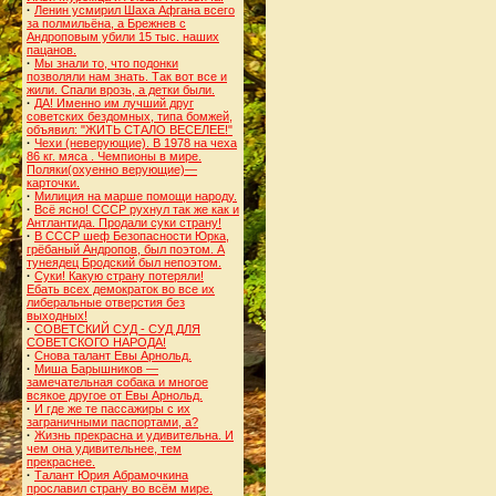
·
Ленин усмирил Шаха Афгана всего
за полмильёна, а Брежнев с
Андроповым убили 15 тыс. наших
пацанов.
·
Мы знали то, что подонки
позволяли нам знать. Так вот все и
жили. Спали врозь, а детки были.
·
ДА! Именно им лучший друг
советских бездомных, типа бомжей,
объявил: "ЖИТЬ СТАЛО ВЕСЕЛЕЕ!"
·
Чехи (неверующие). В 1978 на чеха
86 кг. мяса . Чемпионы в мире.
Поляки(охуенно верующие)—
карточки.
·
Милиция на марше помощи народу.
·
Всё ясно! СССР рухнул так же как и
Антлантида. Продали суки страну!
·
В СССР шеф Безопасности Юрка,
грёбаный Андропов, был поэтом. А
тунеядец Бродский был непоэтом.
·
Суки! Какую страну потеряли!
Ебать всех демократок во все их
либеральные отверстия без
выходных!
·
СОВЕТСКИЙ СУД - СУД ДЛЯ
СОВЕТСКОГО НАРОДА!
·
Снова талант Евы Арнольд.
·
Миша Барышников —
замечательная собака и многое
всякое другое от Евы Арнольд.
·
И где же те пассажиры с их
заграничными паспортами, а?
·
Жизнь прекрасна и удивительна. И
чем она удивительнее, тем
прекраснее.
·
Талант Юрия Абрамочкина
прославил страну во всём мире.