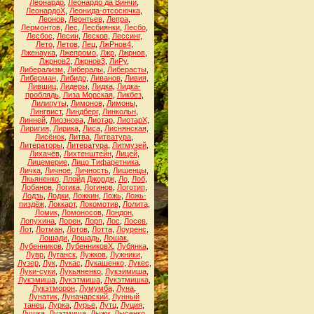
Леонардо
,
Леонардо да Винчи
,
ЛеонардоХ
,
Леонида-отсосючка
,
Леонов
,
Леонтьев
,
Лепра
,
Лермонтов
,
Лес
,
Лесбиянки
,
Лесбо
,
Лесбос
,
Лесин
,
Лесков
,
Лессинг
,
Лето
,
Летов
,
Лец
,
ЛжРнов4
,
Лженаука
,
Лжепромо
,
Лжр
,
Лжрнов
,
Лжрнов2
,
Лжрнов3
,
ЛиРу
,
Либерализм
,
Либералы
,
Либерасты
,
Либерман
,
Либидо
,
Ливанов
,
Ливия
,
Лившиц
,
Лидеры
,
Лидка
,
Лидка-
проблядь
,
Лиза Морская
,
Ликбез
,
Лилипуты
,
Лимонов
,
Лимоны
,
Лингвист
,
Линдберг
,
Линкольн
,
Линней
,
Лиознова
,
Лиотар
,
ЛиотарХ
,
Лиригия
,
Лирика
,
Лиса
,
Лиснянская
,
Лисёнок
,
Литва
,
Литеатура
,
Литераторы
,
Литература
,
Литмузей
,
Лихачёв
,
Лихтенштейн
,
Лицей
,
Лицемерие
,
Лицо Тифаретника
,
Личка
,
Личное
,
Личность
,
Лишенцы
,
Лкьяненко
,
Ллойд Джордж
,
Ло
,
Лоб
,
Лобанов
,
Логика
,
Логинов
,
Логотип
,
Лодзь
,
Лодки
,
Ложкин
,
Ложь
,
Ложь-
пиздёж
,
Локкарт
,
Локомотив
,
Лолита
,
Ломик
,
Ломоносов
,
Лондон
,
Лопухина
,
Лорен
,
Лорп
,
Лос
,
Лосев
,
Лот
,
Лотман
,
Лотов
,
Лотта
,
Лоуренс
,
Лошади
,
Лошадь
,
Лошак
,
Лубенников
,
ЛубенниковХ
,
Лубянка
,
Лувр
,
Луганск
,
Лужков
,
Лужники
,
Лузер
,
Лук
,
Лукас
,
Лукашенко
,
Лукес
,
Луки-суки
,
Лукьяненко
,
Лукэимиша
,
Лукэмиша
,
Лукэтмиша
,
Лукэтмишка
,
Лукэтморон
,
Лумумба
,
Луна
,
Лунатик
,
Луначарский
,
Лунный
танец
,
Лурка
,
Лурье
,
Лутц
,
Луция
,
Лушка
,
Луэтмиша
,
Лыжи
,
Лысенко
,