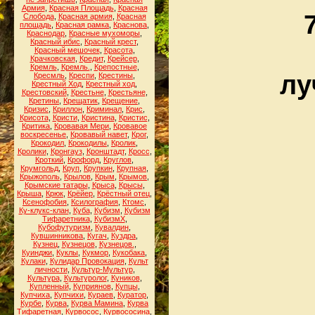
Армия
,
Красная Площадь
,
Красная
Слобода
,
Красная армия
,
Красная
площадь
,
Красная рамка
,
Краснова
,
Краснодар
,
Красные мухоморы
,
Красный ибис
,
Красный крест
,
Красный мешочек
,
Красота
,
Крачковская
,
Кредит
,
Крейсер
,
Кремль
,
Кремль.
,
Крепостные
,
лу
Кресмль
,
Креспи
,
Крестины
,
Крестный Ход
,
Крестный ход
,
Крестовский
,
Крестьне
,
Крестьяне
,
Кретины
,
Крещатик
,
Крещение
,
Кризис
,
Криллон
,
Криминал
,
Крис
,
Крисота
,
Кристи
,
Кристина
,
Кристис
,
Критика
,
Кровавая Мери
,
Кровавое
воскресенье
,
Кровавый навет
,
Крог
,
Крокодил
,
Крокодилы
,
Кролик
,
Кролики
,
Кронгауз
,
Кронштадт
,
Кросс
,
Кроткий
,
Крофорд
,
Круглов
,
Крумгольд
,
Круп
,
Крупкин
,
Крупная
,
Крыжополь
,
Крылов
,
Крым
,
Крымов
,
Крымские татары
,
Крыса
,
Крысы
,
Крыша
,
Крюк
,
Крёйер
,
Крёстный отец
,
Ксенофобия
,
Ксилография
,
Ктомс
,
Ку-клукс-клан
,
Куба
,
Кубизм
,
Кубизм
Тифаретника
,
КубизмХ
,
Кубофутуризм
,
Кувалдин
,
Кувшинникова
,
Кугач
,
Куздра
,
Кузнец
,
Кузнецов
,
Кузнецов.
,
Куинджи
,
Куклы
,
Кукмор
,
Кукобака
,
Кулаки
,
Кулидар Провокация
,
Культ
личности
,
Культур-Мультур
,
Культура
,
Культуролог
,
Куников
,
Купленный
,
Куприянов
,
Купцы
,
Купчиха
,
Купчихи
,
Кураев
,
Куратор
,
Курбе
,
Курва
,
Курва Мамина
,
Курва
Тифаретная
,
Курвосос
,
Курвососина
,