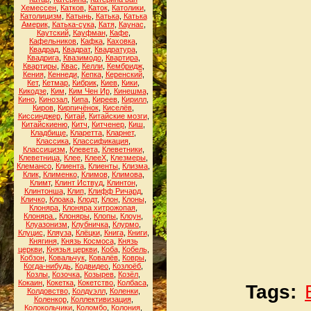
Хемессен
,
Катков
,
Каток
,
Католики
,
Католицизм
,
Катынь
,
Катька
,
Катька
Америк
,
Катька-сука
,
Катя
,
Каунас
,
Каутский
,
Кауфман
,
Кафе
,
Кафельников
,
Кафка
,
Каховка
,
Квадрад
,
Квадрат
,
Квадратура
,
Квадрига
,
Квазимодо
,
Квартира
,
Квартиры
,
Квас
,
Келли
,
Кембридж
,
Кения
,
Кеннеди
,
Кепка
,
Керенский
,
Кет
,
Кетмар
,
Кибрик
,
Киев
,
Кики
,
Кикодзе
,
Ким
,
Ким Чен Ир
,
Кинешма
,
Кино
,
Кинозал
,
Кипа
,
Киреев
,
Кирилл
,
Киров
,
Кирпичёнок
,
Киселёв
,
Киссинджер
,
Китай
,
Китайские мозги
,
Китайскиеню
,
Китч
,
Китченер
,
Киш
,
Кладбище
,
Кларетта
,
Кларнет
,
Классика
,
Классификация
,
Классицизм
,
Клевета
,
Клеветники
,
Клеветница
,
Клее
,
КлееХ
,
Клезмеры
,
Клемансо
,
Клиента
,
Клиенты
,
Клизма
,
Клик
,
Клименко
,
Климов
,
Климова
,
Климт
,
Клинт Иствуд
,
Клинтон
,
Клинтонша
,
Клип
,
Клифф Ричард
,
Кличко
,
Клоака
,
Клодт
,
Клон
,
Клоны
,
Клоняра
,
Клоняра хитрожопая
,
Клоняра.
,
Клоняры
,
Клопы
,
Клоун
,
Клуазонизм
,
Клубничка
,
Клурмо
,
Клуцис
,
Кляуза
,
Клёцки
,
Книга
,
Книги
,
Княгиня
,
Князь Космоса
,
Князь
церкви
,
Князья церкви
,
Коба
,
Кобель
,
Кобзон
,
Ковальчук
,
Ковалёв
,
Ковры
,
Когда-нибудь
,
Кодвидео
,
Козлоёб
,
Козлы
,
Козочка
,
Козырев
,
Козёл
,
Кокаин
,
Кокетка
,
Кокетство
,
Колбаса
,
Tags:
Колдовство
,
Колдуэлл
,
Коленки
,
Коленкор
,
Коллективизация
,
Колокольчики
,
Коломбо
,
Колония
,