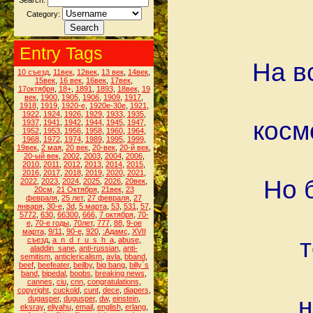
Search:
Category:
Entry Tags
На в
10 съезд
,
11век
,
12век
,
13 век
,
14век
,
15век
,
16 век
,
16век
,
17век
,
17октября
,
18+
,
1891
,
1893
,
18век
,
19
век
,
1900
,
1905
,
1906
,
1909
,
1917
,
1918
,
1919
,
1920-е
,
1920е-30е
,
1921
,
1922
,
1924
,
1926
,
1929
,
1933
,
1935
,
косм
1937
,
1941
,
1942
,
1944
,
1945
,
1947
,
1952
,
1953
,
1956
,
1958
,
1960
,
1964
,
1968
,
1972
,
1974
,
1989
,
1995
,
1999
,
19век
,
2 мая
,
20 век
,
20-век
,
20-й век
,
20-ый век
,
2002
,
2003
,
2004
,
2006
,
2010
,
2011
,
2012
,
2013
,
2014
,
2015
,
2016
,
2017
,
2018
,
2019
,
2020
,
2021
,
Но 
2022
,
2023
,
2024
,
2025
,
2026
,
20век
,
20см
,
21 Октября
,
21век
,
23
февраля
,
25 лет
,
27 февраля
,
27
января
,
30-е
,
3d
,
5 марта
,
53
,
531
,
57
,
5772
,
630
,
66300
,
666
,
7 октября
,
70-
е
,
70-е годы
,
70лет
,
777
,
88
,
9-ое
марта
,
9/11
,
90-е
,
920
,
:Адамс
,
XVII
съезд
,
a_n_d_r_u_s_h_a
,
abuse
,
aladdin_sane
,
anti-russian
,
anti-
semitism
,
anticlericalism
,
avla
,
bband
,
beef
,
beefeater
,
beilby
,
big bang
,
billy`s
band
,
bipedal
,
boobs
,
breaking news
,
cannes
,
ciu
,
cnn
,
congratulations
,
copyright
,
cuckold
,
cunt
,
dece
,
diapers
,
н
dugasper
,
dugusper
,
dw
,
einstein
,
eksray
,
eliyahu
,
email
,
english
,
erlang
,