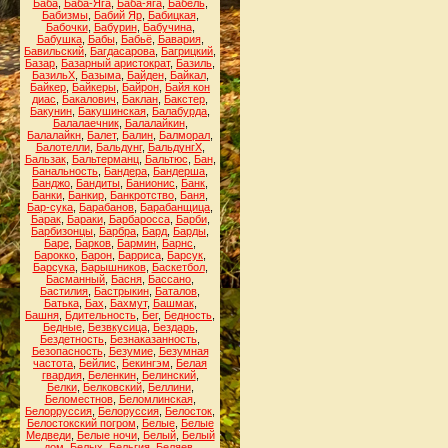
Баба
,
Баба-Яга
,
Баба-яга
,
Бабель
,
Бабизмы
,
Бабий Яр
,
Бабицкая
,
Бабочки
,
Бабурин
,
Бабучина
,
Бабушка
,
Бабы
,
Бабьё
,
Бавария
,
Бавильский
,
Багдасарова
,
Багрицкий
,
Базар
,
Базарный аристократ
,
Базиль
,
БазильХ
,
Базыма
,
Байден
,
Байкал
,
Байкер
,
Байкеры
,
Байрон
,
Байя кон
диас
,
Бакалович
,
Баклан
,
Бакстер
,
Бакунин
,
Бакушинская
,
Балабурда
,
Балалаечник
,
Балалайкин
,
Балалайкн
,
Балет
,
Балин
,
Балморал
,
Балотелли
,
Бальдунг
,
БальдунгХ
,
Бальзак
,
Бальтерманц
,
Бальтюс
,
Бан
,
Банальность
,
Бандера
,
Бандерша
,
Банджо
,
Бандиты
,
Банионис
,
Банк
,
Банки
,
Банкир
,
Банкротство
,
Баня
,
Бар-сука
,
Барабанов
,
Барабанщица
,
Барак
,
Бараки
,
Барбаросса
,
Барби
,
Барбизонцы
,
Барбра
,
Бард
,
Барды
,
Баре
,
Барков
,
Бармин
,
Барнс
,
Барокко
,
Барон
,
Барриса
,
Барсук
,
Барсука
,
Барышников
,
Баскетбол
,
Басманный
,
Басня
,
Бассано
,
Бастилия
,
Бастрыкин
,
Баталов
,
Батька
,
Бах
,
Бахмут
,
Башмак
,
Башня
,
Бдительность
,
Бег
,
Бедность
,
Бедные
,
Безвкусица
,
Бездарь
,
Бездетность
,
Безнаказанность
,
Безопасность
,
Безумие
,
Безумная
частота
,
Бейлис
,
Бекингэм
,
Белая
гвардия
,
Беленкин
,
Белинский
,
Белки
,
Белковский
,
Беллини
,
Беломестнов
,
Беломлинская
,
Белорруссия
,
Белоруссия
,
Белосток
,
Белостокский погром
,
Белые
,
Белые
Медведи
,
Белые ночи
,
Белый
,
Белый
дом
,
Белых
,
Бельгия
,
Беляев
,