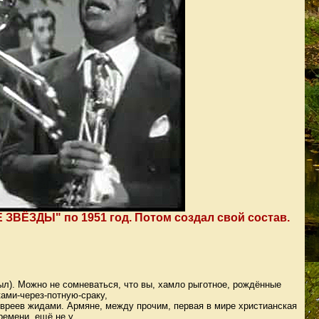
Е ЗВЁЗДЫ" по 1951 год. Потом создал свой состав.
ыл). Можно не сомневаться, что вы, хамло рыготное, рождённые
ми-через-потную-сраку,
евреев жидами. Армяне, между прочим, первая в мире христианская
ремени, ещё не у