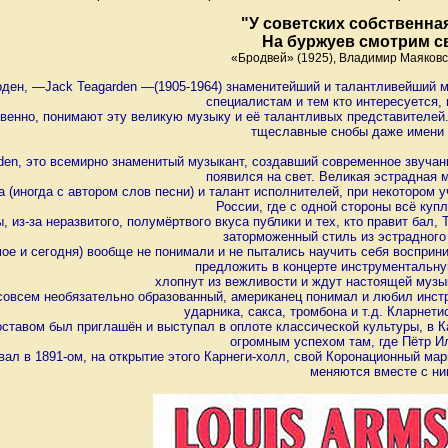
"У советских собственна
На буржуев смотрим с
«Бродвей» (1925), Владимир Маяков
рден, —Jack Teagarden —(1905-1964) знаменитейший и талантливейший му
специалистам и тем кто интересуется, 
венно, понимают эту великую музыку и её талантливых представителей.
тщеславные снобы даже имени 
den, это всемирно знаменитый музыкант, создавший современное звучан
появился на свет. Великая эстрадная 
а (иногда с автором слов песни) и талант исполнителей, при некотором
России, где с одной стороны всё купл
, из-за неразвитого, полумёртвого вкуса публики и тех, кто правит бал
заторможенный стиль из эстрадного
мое и сегодня) вообще не понимали и не пытались научить себя воспри
предложить в концерте инструментальную
хлопнут из вежливости и ждут настоящей музык
совсем необязательно образованный, американец понимал и любил инст
ударника, сакса, тромбона и т.д. Кларнет
оставом был приглашён и выступал в оплоте классической культуры, в Ка
огромным успехом там, где Пётр И
ал в 1891-ом, на открытие этого Карнеги-холл, свой Коронационный ма
меняются вместе с ни