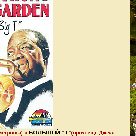
БОЛЬШОЙ "Т"
мстронга) и
(прозвище Джека