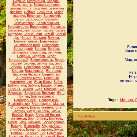
Бедные
,
Безвкусица
,
Бездарь
,
Бездетность
,
Безнаказанность
,
Безопасность
,
Безумие
,
Безумная
частота
,
Бейлис
,
Бекингэм
,
Белая
гвардия
,
Беленкин
,
Белинский
,
Белки
,
Белковский
,
Беллини
,
Беломестнов
,
Беломлинская
,
Белорруссия
,
Белоруссия
,
Белосток
,
Белостокский погром
,
Белые
,
Белые
Медведи
,
Белые ночи
,
Белый
,
Белый
дом
,
Белых
,
Бельгия
,
Беляев
,
Беляев-Гинтовт
,
Бензиновая
,
Бензиновая пила
,
Бензопила
,
Велик
Бенкендорф
,
Бенсон
,
Бербер
,
Когда 
Берберова
,
Берггольц
,
Бергман
,
Бердник
,
Бердяев
,
Берег
,
Мир, п
Березовский
,
Беременность
,
Берия
,
Берлин
,
Бернар
,
Бернштам
,
Беро
,
Берсерк
,
Берёзовая роща
,
Берёзы
,
Беслан
,
Бета-версия
,
Бетховен
,
Не з
Бешеная Частота
,
Бешенство
,
И кр
Бешенство матки
,
Бешеный
потом они
Антисемитизм
,
Беэр-Шева
,
Бибик
,
Библиотека
,
Библия
,
Бигдан
,
Бизнес
,
Бизоны
,
Бикнел
,
Билл
,
Билогия
,
Био
,
Биология
,
Бирюлёво
,
Бисмарк
,
Бита
,
Битлы
,
Благовещенск
,
Tags:
Музыка
,
Благодарность
,
Благодетель
,
Благообразие
,
Благородная. Машка-
Отсосашка
,
Благославенна
,
Блат
,
Блатняк
,
Бледный Конь
,
Блейк
,
БлейкХ
,
Блеф
,
Ближний Восток
,
Top of Page
Близнецы
,
Блог
,
Блогер
,
Блогеры
,
Блоги
,
Блок
,
Блокада
,
Блокирование
,
Блонди
,
Блоштейн
,
Блудныйсын
,
Блумберг
,
Бляди
,
Блядство
,
Блядь
,
Бляткин
,
Бобёжка
,
Бог
,
Богатыри
,
Богданов
,
Богданов-Бельский
,
Боги
,