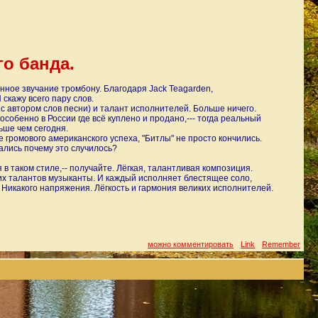
го банда.
нное звучание тромбону. Благодаря Jack Teagarden,
 скажу всего пару слов.
- с автором слов песни) и талант исполнителей. Больше ничего.
 особенно в России где всё куплено и продано,--- тогда реальный
ьше чем сегодня.
е громового американского успеха, "Битлы" не просто кончились.
ались почему это случилось?
в таком стиле,-- получайте. Лёгкая, талантливая композиция.
их талантов музыканты. И каждый исполняет блестящее соло,
 Никакого напряжения. Лёгкость и гармония великих исполнителей.
можно комментировать
Link
Remember