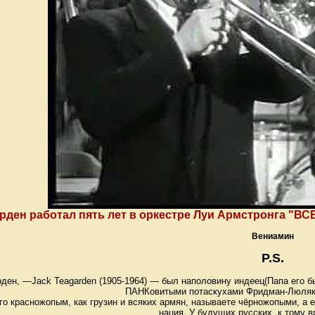
рден работал пять лет в оркестре Луи Армстронга "ВС
Вениамин
P.S.
ден, —Jack Teagarden (1905-1964) — был наполовину индеец(Папа его б
ПАНКовитыми потаскухами Фридман-Люляка
го красножопым, как грузин и всяких армян, называете чёрножопыми, а 
нация. У будущих русских, к тому в