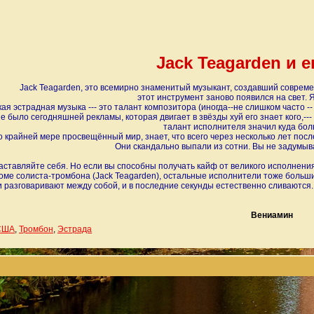
Jack Teagarden и е
Jack Teagarden, это всемирно знаменитый музыкант, создавший совреме
этот инструмент заново появился на свет. Я
ая эстрадная музыка --- это талант композитора (иногда--не слишком часто -
не было сегодняшней рекламы, которая двигает в звёзды хуй его знает кого,---
талант исполнителя значил куда бол
о крайней мере просвещённый мир, знает, что всего через несколько лет посл
Они скандально выпали из сотни. Вы не задумыв
аставляйте себя. Но если вы способны получать кайф от великого исполнения 
оме солиста-тромбона (Jack Teagarden), остальные исполнители тоже больш
 разговаривают между собой, и в последние секунды естественно сливаются.
Вениамин
США
,
Тромбон
,
Эстрада