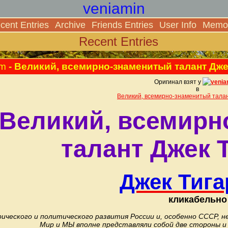
veniamin
cent Entries
Archive
Friends Entries
User Info
Memor
Recent Entries
pm
- Великий, всемирно-знаменитый талант Дже
Оригинал взят у
venia
в
Великий, всемирно-знаменитый талан
Великий, всемирн
талант Джек 
Джек Тига
кликабельно
рического и политического развития России и, особенно СССР, н
Мир и МЫ вполне представляли собой две стороны и 