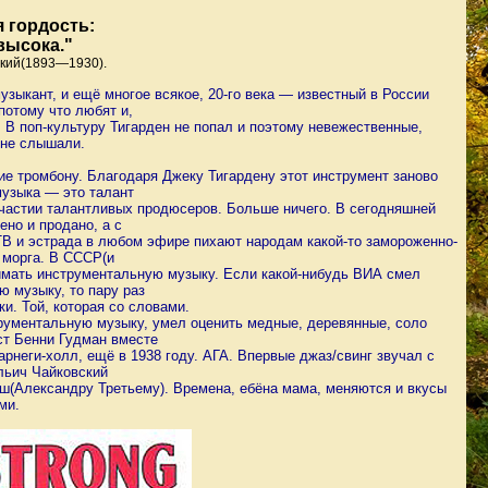
я гордость:
высока."
ский(1893—1930).
зыкант, и ещё многое всякое, 20-го века — известный в России
потому что любят и,
 В поп-культуру Тигарден не попал и поэтому невежественные,
не слышали.
ие тромбону. Благодаря Джеку Тигардену этот инструмент заново
музыка — это талант
 участии талантливых продюсеров. Больше ничего. В сегодняшней
ено и продано, а с
, ТВ и эстрада в любом эфире пихают народам какой-то замороженно-
 морга. В СССР(и
нимать инструментальную музыку. Если какой-нибудь ВИА смел
 музыку, то пару раз
и. Той, которая со словами.
рументальную музыку, умел оценить медные, деревянные, соло
ист Бенни Гудман вместе
рнеги-холл, ещё в 1938 году. АГА. Впервые джаз/свинг звучал с
льич Чайковский
рш(Александру Третьему). Времена, ебёна мама, меняются и вкусы
ми.