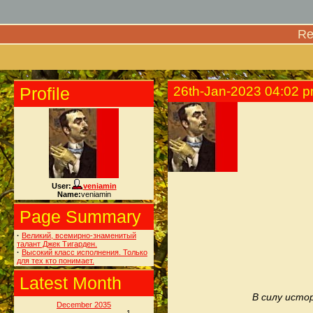
Re
Profile
26th-Jan-2023 04:02 
User:
veniamin
Name:
veniamin
Page Summary
·
Великий, всемирно-знаменитый
талант Джек Тигарден.
·
Высокий класс исполнения. Только
для тех кто понимает.
Latest Month
В силу исто
December 2035