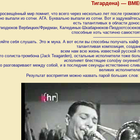
Тигардена) — ВМЕ
росвещённый мир помнит, что всего через несколько лет после громовог
о выпали из сотни. АГА. Буквально выпали из сотни. Вот и задумайтес
есть талантливых в области доно
-пиздюков Вербицких/Фридман, Калединых-Шкабарнюков-Пиздоотсосюков
способные хоть частично самостоя
-------------------------------------
яйте себя слушать. Это ж мука. А вот если вы способны получать кайф о
талантливая композиция, создан
всем нам всю жизнь известной русской
го солиста-тромбона (Jack Teagarden), остальные исполнители тоже бо
исполняет блестящее соло(ну охуенно!!
о разговаривают между собой, и в последние секунды естественно слива
великих исполнителе
Результат восприятия можно назвать парой больших слов: