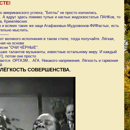
СТЕ!
о американского успеха, "Битлы" не просто кончились.
ь. А вдруг здесь помимо тупых и наглых жидохвостатых ПАНКов, то
са, Кремлёвских
 и всяких таких же наци Агафановых-Мудозвонов-ФИФастых, есть
тельно мыслить.
---
-----
т великого исполнения в таком стиле, тогда получайте. Лёгкая,
ная на основе
 песни "ОЧИ ЧЁРНЫЕ".
льших талантов музыканты, известные остальному миру. И каждый
!), потом они просто
ются. ОРГАЗМ... АГА. Никакого напряжения. Лёгкость и гармония
й.
ЛЁГКОСТЬ СОВЕРШЕНСТВА.