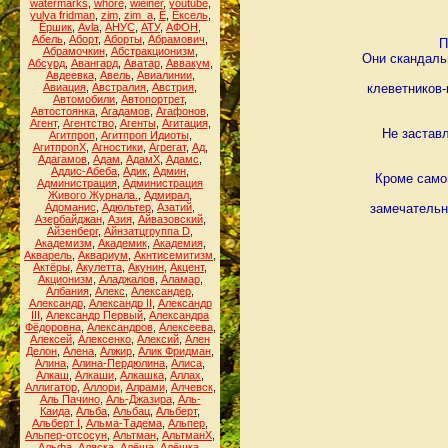
watermarks
,
whore
,
wieiner
,
youtube
,
yulya fridman
,
zim
,
zim_a
,
Ё
,
Ёксель
,
Ёршик
,
Аvla
,
АНУС
,
АТУ
,
АФОН
,
Абель
,
Аборт
,
Аборты
,
Абрамович
,
П
Абрамочкин
,
Абстракционизм
,
Они скандальн
Абсурд
,
Авангард
,
Аватар
,
Аввакум
,
Авдеевка
,
Авель
,
Авиалинии
,
Авиация
,
Австралия
,
Австрия
,
клеветников
Автомобили
,
Автопортрет
,
Автостоянка
,
Агадамов
,
Агафонов
,
Агент
,
Агентство
,
Агенты
,
Агитация
,
Не заставл
Агитпроп
,
Агитпроп Идиоты
,
АгитпропХ
,
Агностики
,
Агрегат
,
Ад
,
Адагамов
,
Адам
,
АдамХ
,
Адамс
,
Аддис-Абеба
,
Адик
,
Админ
,
Кроме само
Администрация
,
Администрация
Живого Журнала.
,
Адмирал
,
Адоманис
,
Адюльтер
,
Азатий
,
замечательн
Азербайджан
,
Азия
,
Айвазовский
,
Айзенберг
,
Айнзатцгруппа D
,
Академизм
,
Академик
,
Академия
,
Акварель
,
Аквариум
,
Акнтисемитизм
,
Актёры
,
Акулетта
,
Акунин
,
Акцент
,
Акционизм
,
Аладжалов
,
Аламар
,
Албания
,
Алекс
,
Александер
,
Александр
,
Александр II
,
Александр
III
,
Александр Первый
,
Александра
Фёдоровна
,
Александров
,
Алексеева
,
Алексей
,
Алексенко
,
Алексий
,
Ален
Делон
,
Алена
,
Алжир
,
Алик Фридман
,
Алина
,
Алина-Пердюлина
,
Алиса
,
Алкаш
,
Алкаши
,
Алкашка
,
Аллах
,
Аллигатор
,
Аллори
,
Алрами
,
Алчевск
,
Аль Пачино
,
Аль-Джазира
,
Аль-
Каида
,
Альба
,
Альбац
,
Альберт
,
Альберт I
,
Альма-Тадема
,
Альпер
,
Альпер-отсосун
,
Альтман
,
АльтманХ
,
Альфа
,
Аляска
,
Алёша
,
Алёшка
,