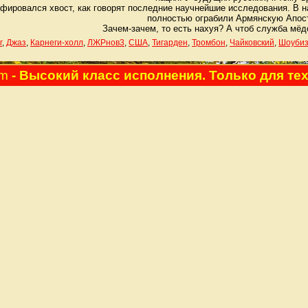
офировался хвост, как говорят последние научнейшие исследования. В 
полностью ограбили Армянскую Апос
Зачем-зачем, то есть нахуя? А чтоб служба мёд
г
,
Джаз
,
Карнеги-холл
,
ЛЖРнов3
,
США
,
Тигарден
,
Тромбон
,
Чайковский
,
Шоуби
pm
- Высокий класс исполнения. Только для тех