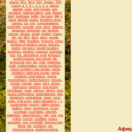
марта
,
9/11
,
90-е
,
920
,
:Адамс
,
XVII
съезд
,
a_n_d_r_u_s_h_a
,
abuse
,
aladdin_sane
,
anti-russian
,
anti-
semitism
,
anticlericalism
,
avla
,
bband
,
beef
,
beefeater
,
beilby
,
big bang
,
billy`s
band
,
bipedal
,
boobs
,
breaking news
,
cannes
,
ciu
,
cnn
,
congratulations
,
copyright
,
cuckold
,
cunt
,
dece
,
diapers
,
dugasper
,
dugusper
,
dw
,
einstein
,
eksray
,
eliyahu
,
email
,
english
,
erlang
,
fart
,
fat
,
filthy
,
filton
,
giphy
,
google
,
gudrun
,
hitler
,
hoodlum
,
hyperion
,
imgur
,
institute of modern russia
,
jackass
,
jewish
,
joe pesci
,
joseph brodsky
,
josephus
,
jukebox
,
kaganov
,
kazhdan
,
kds
,
kot_afromeeva
,
krall
,
lenkasm
,
leonid kaganov anti-semite
,
life
,
livejournal
,
lorp
,
lqp
,
mad
,
madonna
,
math
,
mathematiker
,
misha verbitsky
,
misha verbitsky anti-semite
,
misha
verbitsky rabid anti-semite
,
misha
verbitsky stool pigeon
,
moma
,
moonshiners
,
motherfuckers
,
movies
,
murals
,
murder
,
nasa
,
nazy
,
necax
,
neklyueva
,
nemtsov
,
new jersey
,
nickelback
,
nude
,
odessa
,
olegmi
,
ontd
,
oxana chelysheva
,
paperdaemon
,
phd
,
plagiarism
,
podrabinek
,
poper
,
prick
,
putin
,
q-bit array
,
quinn elisabeth ii
,
r_l
,
randomman
,
regoriy
,
rolling stones
,
sadkov
,
sane
,
sardonicus
,
scum
,
scumbag
,
scumbags
,
sekreth
,
siblington
,
silencefactory
,
silly_sad
,
slut
,
snitch
,
soccer
,
souffleur
,
space
,
stomahin
,
sup
,
symbolith
,
theresa may
,
tiktok
,
tits
,
verbitsky
,
vip
,
Афиша
vituhnovskaya
,
vitukhnovskaya
,