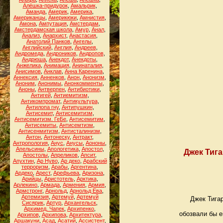
Алёшка-придурок
,
Амальрик
,
Аманда
,
Америк
,
Америка
,
Американцы
,
Америкюки
,
Амнистия
,
Амона
,
Ампутация
,
Амстердам
,
Амстердамская школа
,
Амур
,
Анал
,
Анализ
,
Анархист
,
Анастасия
,
Анатолий Панков
,
Ангелы
,
Английский
,
Англия
,
Андреев
,
Андромеда
,
Андроников
,
Андропов
,
Андрюша
,
Анекдот
,
Анекдоты
,
Анжелика
,
Анимация
,
Анинаталия
,
Анисимов
,
Анклав
,
Анна Каренина
,
Аннексия
,
Анненков
,
Анон
,
Анонизм
,
Аноним
,
Анонимы
,
Анонкомменты
,
Аноны
,
Антверпен
,
Антибиотики
,
Антигей
,
Антиемитизм
,
Антикомпромат
,
Антикультура
,
Антилопа гну
,
Антипушкин
,
Антисемит
,
Антисемитизм
,
Антисемитизм. ГеБе
,
Антисемитим
,
Антисемиты
,
Антисемтизм
,
Антисенмитизм
,
Антисталинизм
,
Антон
,
Антонеску
,
Антракт
,
Антропология
,
Анус
,
Анусы
,
Аононы
,
Апельсины
,
Апологетика
,
Апостол
,
Джек Тига
Апостолы
,
Апреликов
,
Апсит
,
Апухтин
,
Ар Нуво
,
Ар деко
,
Арабский
терроризм
,
Арабы
,
Аргентина
,
Ардеко
,
Арест
,
Арефьева
,
Аризона
,
Арийцы
,
Аристотель
,
Арктика
,
Арлекино
,
Армада
,
Армения
,
Армия
,
Армстронг
,
Арнольд
,
Арнольд Ева
,
Артемизия
,
Артемуй
,
Артемуй
Джек Тигар
Сисярик
,
Артур
,
Архангельск
,
Архимед. Чапек
,
Архипенко
,
обозвали бы е
Архипов
,
Архипова
,
Архитектура
,
Аршакуни
,
Асад
,
Асатий
,
Ассистент
,