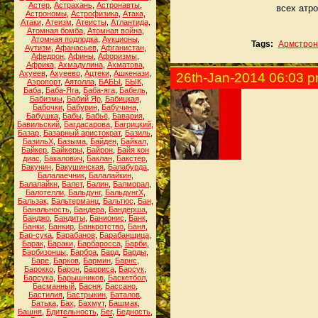
Астер
,
Астрахань
,
Астронавты
,
всех атр
Астрономы
,
Астрофизика
,
Атака
,
Атаки
,
Атеизм
,
Атеисты
,
Атлантида
,
Атомная бомба
,
Атомная война
,
Атомная подлодка
,
Аукционы
,
Tags:
Армстрон
Аутизм
,
Афанасьев
,
Афганистан
,
Афедрон
,
Афины
,
Афоризмы
,
Африка
,
Ахмадулина
,
Ахматова
,
Ахуеев
,
Ахуеево
,
Ацтеки
,
Ашкенази
,
26th-Jan-2014 06:03 
Аэропорт
,
Аятолла
,
БАБЫ
,
БЫК
,
Баба
,
Баба-Яга
,
Баба-яга
,
Бабель
,
Бабизмы
,
Бабий Яр
,
Бабицкая
,
Бабочки
,
Бабурин
,
Бабучина
,
Бабушка
,
Бабы
,
Бабьё
,
Бавария
,
Бавильский
,
Багдасарова
,
Багрицкий
,
Базар
,
Базарный аристократ
,
Базиль
,
БазильХ
,
Базыма
,
Байден
,
Байкал
,
Байкер
,
Байкеры
,
Байрон
,
Байя кон
диас
,
Бакалович
,
Баклан
,
Бакстер
,
Бакунин
,
Бакушинская
,
Балабурда
,
Балалаечник
,
Балалайкин
,
Балалайкн
,
Балет
,
Балин
,
Балморал
,
Балотелли
,
Бальдунг
,
БальдунгХ
,
Бальзак
,
Бальтерманц
,
Бальтюс
,
Бан
,
Банальность
,
Бандера
,
Бандерша
,
Банджо
,
Бандиты
,
Банионис
,
Банк
,
Банки
,
Банкир
,
Банкротство
,
Баня
,
Бар-сука
,
Барабанов
,
Барабанщица
,
Барак
,
Бараки
,
Барбаросса
,
Барби
,
Барбизонцы
,
Барбра
,
Бард
,
Барды
,
Баре
,
Барков
,
Бармин
,
Барнс
,
Барокко
,
Барон
,
Барриса
,
Барсук
,
Барсука
,
Барышников
,
Баскетбол
,
Басманный
,
Басня
,
Бассано
,
Бастилия
,
Бастрыкин
,
Баталов
,
Батька
,
Бах
,
Бахмут
,
Башмак
,
Башня
,
Бдительность
,
Бег
,
Бедность
,