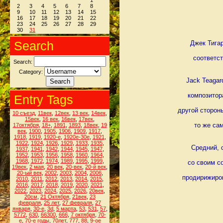
1
2
3
4
5
6
7
8
9
10
11
12
13
14
15
16
17
18
19
20
21
22
23
24
25
26
27
28
29
30
31
Search
Джек Тига
соответст
Search:
Category:
Jack Teagar
композитор
Entry Tags
другой стороны
10 съезд
,
11век
,
12век
,
13 век
,
14век
,
15век
,
16 век
,
16век
,
17век
,
то же са
17октября
,
18+
,
1891
,
1893
,
18век
,
19
век
,
1900
,
1905
,
1906
,
1909
,
1917
,
1918
,
1919
,
1920-е
,
1920е-30е
,
1921
,
1922
,
1924
,
1926
,
1929
,
1933
,
1935
,
Средний, 
1937
,
1941
,
1942
,
1944
,
1945
,
1947
,
1952
,
1953
,
1956
,
1958
,
1960
,
1964
,
1968
,
1972
,
1974
,
1989
,
1995
,
1999
,
со своим с
19век
,
2 мая
,
20 век
,
20-век
,
20-й век
,
20-ый век
,
2002
,
2003
,
2004
,
2006
,
продирижиров
2010
,
2011
,
2012
,
2013
,
2014
,
2015
,
2016
,
2017
,
2018
,
2019
,
2020
,
2021
,
2022
,
2023
,
2024
,
2025
,
2026
,
20век
,
20см
,
21 Октября
,
21век
,
23
февраля
,
25 лет
,
27 февраля
,
27
января
,
30-е
,
3d
,
5 марта
,
53
,
531
,
57
,
5772
,
630
,
66300
,
666
,
7 октября
,
70-
е
,
70-е годы
,
70лет
,
777
,
88
,
9-ое