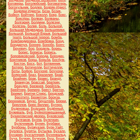
Боговеры
,
Боголюбский
,
Богоматерь
,
Богохульник
,
Бодлер
,
Бодряк-Идиот
,
Бодряки-Идиоты
,
Боза
,
Бозик
,
Бойкот
,
Бойтнер
,
Боколл
,
Бокр
,
Бокс
,
Боксёры
,
Болван
,
Болваны
,
Болгария
,
Болдини
,
Болезни
,
Болезнь
,
Болик
,
Боль
,
Больной
,
Большая Медведица
,
Большевики
,
Большой
,
Большой Взрыв
,
Большой
театр
,
Большой террор
,
Бомба
,
Бомбардировка
,
Бомбёжка
,
Бонд
,
Бондарчук
,
Боннер
,
Бонобо
,
Бонч-
Бруевич
,
Бор
,
Бордель
,
Борец
,
Борис
,
Борисы
,
Борись
,
Боровиковский
,
Борода
,
Бородин
,
Бортников
,
Борщ
,
Борьба
,
Босбум
,
Бостон
,
Босх
,
Бот
,
Ботвинник
,
Ботеро
,
Ботичелли
,
Боттичелли
,
Боты
,
Бофор
,
Боччоне
,
Боччони
,
Боярский
,
Браз
,
Бразилия
,
Брай
,
Брайнин
,
Брак
,
Брамс
,
Брандт
,
Бранкузи
,
Брассай
,
Браткин
,
Браудер
,
Брежнев
,
Брейгель
,
Брейтнер
,
Бремер
,
Брест
,
Бретон
,
Брижит
,
Бритни Спирс
,
Бродский
,
Брозтито
,
Бромптон
,
Бронза
,
Бронников
,
Брукс
,
Бруштейн
,
Брюки
,
Брюллов
,
Брюс Виллис
,
Бугеро
,
Буденовцы
,
Будущее
,
Будённый
,
Буживаль
,
Буй
,
Буйнопомешанный
,
Букингемский дворец
,
Буковский
,
Булгаков
,
Булла
,
Булочкин
,
Булочников
,
Бунин
,
Бурбаки
,
Бурбоны
,
Буржуазия
,
Бурк-Уайт
,
Бурлеск
,
Буряты
,
Бутылка
,
Бухало
,
Бухарин
,
Бухгалтерия
,
Бухенвальд
,
Буча
,
Бучкин
,
Бучкури
,
Буш
,
Буше
,