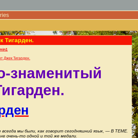
ies
к Тигарден.
min1
т Джек Тигарден.
о-знаменитый
Тигарден.
рден
е всегда мы были, как говорит сегодняшний язык, — В ТЕМЕ.
не очень-то одной и той же медали.