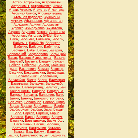
Астер
,
Астрахань
,
Астронавты
,
Астрономы
,
Астрофизика
,
Атака
,
Атаки
,
Атеизм
,
Атеисты
,
Атлантида
,
Атомная бомба
,
Атомная война
,
Атомная подлодка
,
Аукционы
,
Аутизм
,
Афанасьев
,
Афганистан
,
Афедрон
,
Афины
,
Афоризмы
,
Африка
,
Ахмадулина
,
Ахматова
,
Ахуеев
,
Ахуеево
,
Ацтеки
,
Ашкенази
,
Аэропорт
,
Аятолла
,
БАБЫ
,
БЫК
,
Баба
,
Баба-Яга
,
Баба-яга
,
Бабель
,
Бабизмы
,
Бабий Яр
,
Бабицкая
,
Бабочки
,
Бабурин
,
Бабучина
,
Бабушка
,
Бабы
,
Бабьё
,
Бавария
,
Бавильский
,
Багдасарова
,
Багрицкий
,
Базар
,
Базарный аристократ
,
Базиль
,
БазильХ
,
Базыма
,
Байден
,
Байкал
,
Байкер
,
Байкеры
,
Байрон
,
Байя кон
диас
,
Бакалович
,
Баклан
,
Бакстер
,
Бакунин
,
Бакушинская
,
Балабурда
,
Балалаечник
,
Балалайкин
,
Балалайкн
,
Балет
,
Балин
,
Балморал
,
Балотелли
,
Бальдунг
,
БальдунгХ
,
Бальзак
,
Бальтерманц
,
Бальтюс
,
Бан
,
Банальность
,
Бандера
,
Бандерша
,
Банджо
,
Бандиты
,
Банионис
,
Банк
,
Банки
,
Банкир
,
Банкротство
,
Баня
,
Бар-сука
,
Барабанов
,
Барабанщица
,
Барак
,
Бараки
,
Барбаросса
,
Барби
,
Барбизонцы
,
Барбра
,
Бард
,
Барды
,
Баре
,
Барков
,
Бармин
,
Барнс
,
Барокко
,
Барон
,
Барриса
,
Барсук
,
Барсука
,
Барышников
,
Баскетбол
,
Басманный
,
Басня
,
Бассано
,
Бастилия
,
Бастрыкин
,
Баталов
,
Батька
,
Бах
,
Бахмут
,
Башмак
,
Башня
,
Бдительность
,
Бег
,
Бедность
,