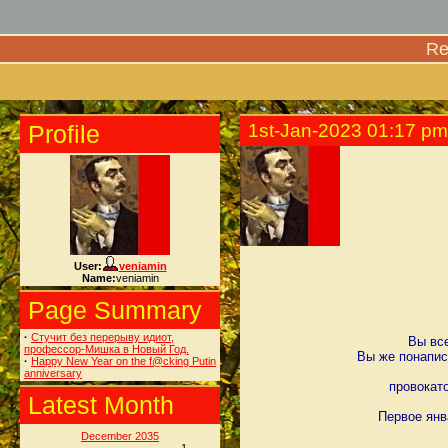
Re
Profile
1st-Jan-2023 01:17 pm
User:
veniamin
Name:
veniamin
Page Summary
·
Стучит без перерыву идиот,
Вы вс
профессор-Мишка в Новый Год.
Вы же понапис
·
Happy New Year on the f@cking Putin
anniversary
провокато
Latest Month
Первое янв
December 2035