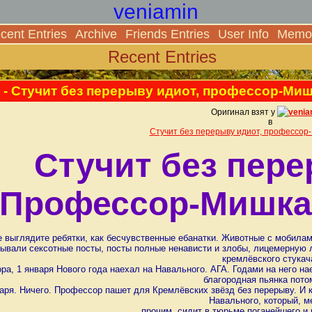
veniamin
cent Entries
Archive
Friends Entries
User Info
Memor
Recent Entries
- Стучит без перерыву идиот, профессор-Миш
Оригинал взят у
venia
в
Стучит без перерыву идиот, профессор-
Стучит без пере
Профессор-Мишка 
е выглядите ребятки, как бесчувственные ебанатки. Животные с моби
ывали сексотные посты, посты полные ненависти и злобы, лицемерную ло
кремлёвского стукач
ра, 1 января Нового года наехал на Навального. АГА. Годами на него на
благородная пьянка пото
аря. Ничего. Профессор пашет для Кремлёвских звёзд без перерыву. И ка
Навального, который, 
прочим, сидит в тюрьме поганейшего и