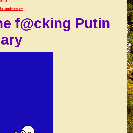
min1
in anniversary
he f@cking Putin
sary