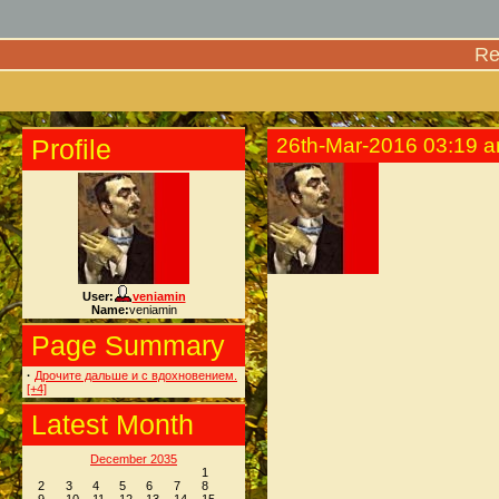
Re
Profile
26th-Mar-2016 03:19 
User:
veniamin
Name:
veniamin
Page Summary
·
Дрочите дальше и с вдохновением.
[+4]
Latest Month
December 2035
1
2
3
4
5
6
7
8