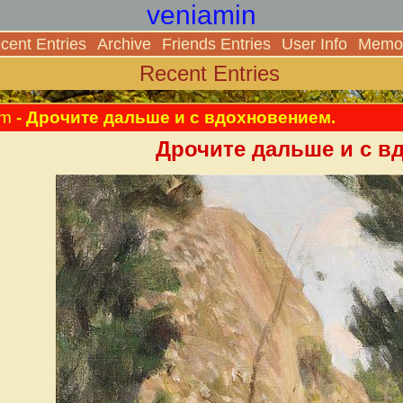
veniamin
cent Entries
Archive
Friends Entries
User Info
Memor
Recent Entries
am
- Дрочите дальше и с вдохновением.
Дрочите дальше и с в