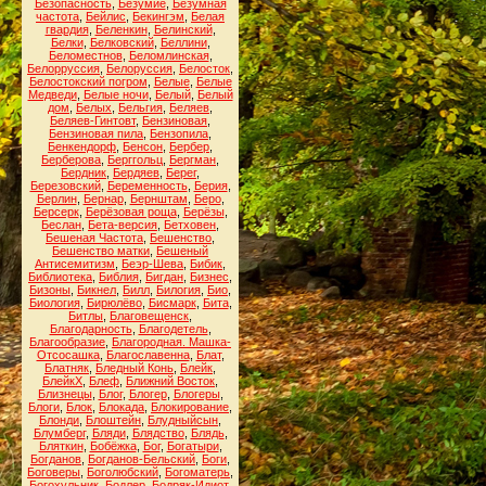
Безопасность
,
Безумие
,
Безумная
частота
,
Бейлис
,
Бекингэм
,
Белая
гвардия
,
Беленкин
,
Белинский
,
Белки
,
Белковский
,
Беллини
,
Беломестнов
,
Беломлинская
,
Белорруссия
,
Белоруссия
,
Белосток
,
Белостокский погром
,
Белые
,
Белые
Медведи
,
Белые ночи
,
Белый
,
Белый
дом
,
Белых
,
Бельгия
,
Беляев
,
Беляев-Гинтовт
,
Бензиновая
,
Бензиновая пила
,
Бензопила
,
Бенкендорф
,
Бенсон
,
Бербер
,
Берберова
,
Берггольц
,
Бергман
,
Бердник
,
Бердяев
,
Берег
,
Березовский
,
Беременность
,
Берия
,
Берлин
,
Бернар
,
Бернштам
,
Беро
,
Берсерк
,
Берёзовая роща
,
Берёзы
,
Беслан
,
Бета-версия
,
Бетховен
,
Бешеная Частота
,
Бешенство
,
Бешенство матки
,
Бешеный
Антисемитизм
,
Беэр-Шева
,
Бибик
,
Библиотека
,
Библия
,
Бигдан
,
Бизнес
,
Бизоны
,
Бикнел
,
Билл
,
Билогия
,
Био
,
Биология
,
Бирюлёво
,
Бисмарк
,
Бита
,
Битлы
,
Благовещенск
,
Благодарность
,
Благодетель
,
Благообразие
,
Благородная. Машка-
Отсосашка
,
Благославенна
,
Блат
,
Блатняк
,
Бледный Конь
,
Блейк
,
БлейкХ
,
Блеф
,
Ближний Восток
,
Близнецы
,
Блог
,
Блогер
,
Блогеры
,
Блоги
,
Блок
,
Блокада
,
Блокирование
,
Блонди
,
Блоштейн
,
Блудныйсын
,
Блумберг
,
Бляди
,
Блядство
,
Блядь
,
Бляткин
,
Бобёжка
,
Бог
,
Богатыри
,
Богданов
,
Богданов-Бельский
,
Боги
,
Боговеры
,
Боголюбский
,
Богоматерь
,
Богохульник
,
Бодлер
,
Бодряк-Идиот
,