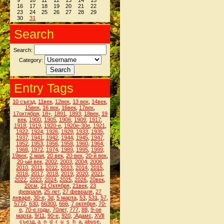
9
10
11
12
13
14
15
16
17
18
19
20
21
22
23
24
25
26
27
28
29
30
31
Search
Search:
Category:
Entry Tags
10 съезд
,
11век
,
12век
,
13 век
,
14век
,
15век
,
16 век
,
16век
,
17век
,
17октября
,
18+
,
1891
,
1893
,
18век
,
19
век
,
1900
,
1905
,
1906
,
1909
,
1917
,
1918
,
1919
,
1920-е
,
1920е-30е
,
1921
,
1922
,
1924
,
1926
,
1929
,
1933
,
1935
,
1937
,
1941
,
1942
,
1944
,
1945
,
1947
,
1952
,
1953
,
1956
,
1958
,
1960
,
1964
,
1968
,
1972
,
1974
,
1989
,
1995
,
1999
,
19век
,
2 мая
,
20 век
,
20-век
,
20-й век
,
20-ый век
,
2002
,
2003
,
2004
,
2006
,
2010
,
2011
,
2012
,
2013
,
2014
,
2015
,
2016
,
2017
,
2018
,
2019
,
2020
,
2021
,
2022
,
2023
,
2024
,
2025
,
2026
,
20век
,
20см
,
21 Октября
,
21век
,
23
февраля
,
25 лет
,
27 февраля
,
27
января
,
30-е
,
3d
,
5 марта
,
53
,
531
,
57
,
5772
,
630
,
66300
,
666
,
7 октября
,
70-
е
,
70-е годы
,
70лет
,
777
,
88
,
9-ое
марта
,
9/11
,
90-е
,
920
,
:Адамс
,
XVII
съезд
,
a_n_d_r_u_s_h_a
,
abuse
,