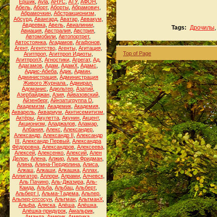
Ёршик
,
Аvla
,
АНУС
,
АТУ
,
АФОН
,
Абель
,
Аборт
,
Аборты
,
Абрамович
,
Абрамочкин
,
Абстракционизм
,
Абсурд
,
Авангард
,
Аватар
,
Аввакум
,
Авдеевка
,
Авель
,
Авиалинии
,
Tags:
Дрочилы
Авиация
,
Австралия
,
Австрия
,
Автомобили
,
Автопортрет
,
Автостоянка
,
Агадамов
,
Агафонов
,
Агент
,
Агентство
,
Агенты
,
Агитация
,
Top of Page
Агитпроп
,
Агитпроп Идиоты
,
АгитпропХ
,
Агностики
,
Агрегат
,
Ад
,
Адагамов
,
Адам
,
АдамХ
,
Адамс
,
Аддис-Абеба
,
Адик
,
Админ
,
Администрация
,
Администрация
Живого Журнала.
,
Адмирал
,
Адоманис
,
Адюльтер
,
Азатий
,
Азербайджан
,
Азия
,
Айвазовский
,
Айзенберг
,
Айнзатцгруппа D
,
Академизм
,
Академик
,
Академия
,
Акварель
,
Аквариум
,
Акнтисемитизм
,
Актёры
,
Акулетта
,
Акунин
,
Акцент
,
Акционизм
,
Аладжалов
,
Аламар
,
Албания
,
Алекс
,
Александер
,
Александр
,
Александр II
,
Александр
III
,
Александр Первый
,
Александра
Фёдоровна
,
Александров
,
Алексеева
,
Алексей
,
Алексенко
,
Алексий
,
Ален
Делон
,
Алена
,
Алжир
,
Алик Фридман
,
Алина
,
Алина-Пердюлина
,
Алиса
,
Алкаш
,
Алкаши
,
Алкашка
,
Аллах
,
Аллигатор
,
Аллори
,
Алрами
,
Алчевск
,
Аль Пачино
,
Аль-Джазира
,
Аль-
Каида
,
Альба
,
Альбац
,
Альберт
,
Альберт I
,
Альма-Тадема
,
Альпер
,
Альпер-отсосун
,
Альтман
,
АльтманХ
,
Альфа
,
Аляска
,
Алёша
,
Алёшка
,
Алёшка-придурок
,
Амальрик
,
Аманда
,
Америк
,
Америка
,