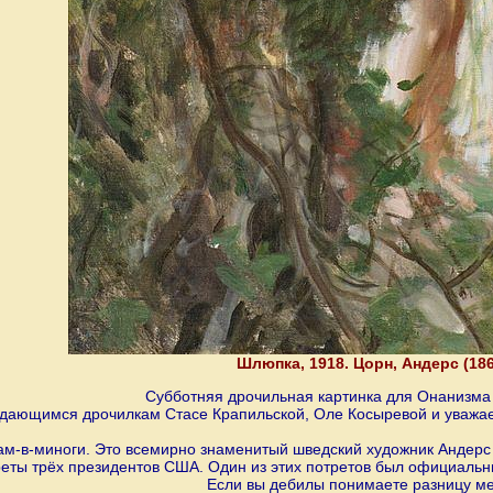
Шлюпка, 1918. Цорн, Андерс (18
Субботняя дрочильная картинка для Онанизма 
дающимся дрочилкам Стасе Крапильской, Оле Косыревой и уважа
ам-в-миноги. Это всемирно знаменитый шведский художник Андерс 
еты трёх президентов США. Один из этих потретов был официальн
Если вы дебилы понимаете разницу м