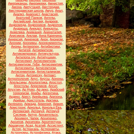
Американцы
,
Америкюки
,
Амнистия
,
Амона
,
Ампутация
,
Амстердам
,
Амстердамская школа
,
Амур
,
Анал
,
Анализ
,
Анархист
,
Анастасия
,
Анатолий Панков
,
Ангелы
,
Английский
,
Англия
,
Андреев
,
Андромеда
,
Андроников
,
Андропов
,
Андрюша
,
Анекдот
,
Анекдоты
,
Анжелика
,
Анимация
,
Анинаталия
,
Анисимов
,
Анклав
,
Анна Каренина
,
Аннексия
,
Анненков
,
Анон
,
Анонизм
,
Аноним
,
Анонимы
,
Анонкомменты
,
Аноны
,
Антверпен
,
Антибиотики
,
Антигей
,
Антиемитизм
,
Антикомпромат
,
Антикультура
,
Антилопа гну
,
Антипушкин
,
Антисемит
,
Антисемитизм
,
Антисемитизм. ГеБе
,
Антисемитим
,
Антисемиты
,
Антисемтизм
,
Антисенмитизм
,
Антисталинизм
,
Антон
,
Антонеску
,
Антракт
,
Антропология
,
Анус
,
Анусы
,
Аононы
,
Апельсины
,
Апологетика
,
Апостол
,
Апостолы
,
Апреликов
,
Апсит
,
Апухтин
,
Ар Нуво
,
Ар деко
,
Арабский
терроризм
,
Арабы
,
Аргентина
,
Ардеко
,
Арест
,
Арефьева
,
Аризона
,
Арийцы
,
Аристотель
,
Арктика
,
Арлекино
,
Армада
,
Армения
,
Армия
,
Армстронг
,
Арнольд
,
Арнольд Ева
,
Артемизия
,
Артемуй
,
Артемуй
Сисярик
,
Артур
,
Архангельск
,
Архимед. Чапек
,
Архипенко
,
Архипов
,
Архипова
,
Архитектура
,
Аршакуни
,
Асад
,
Асатий
,
Ассистент
,
Астер
,
Астрахань
,
Астронавты
,
Астрономы
,
Астрофизика
,
Атака
,