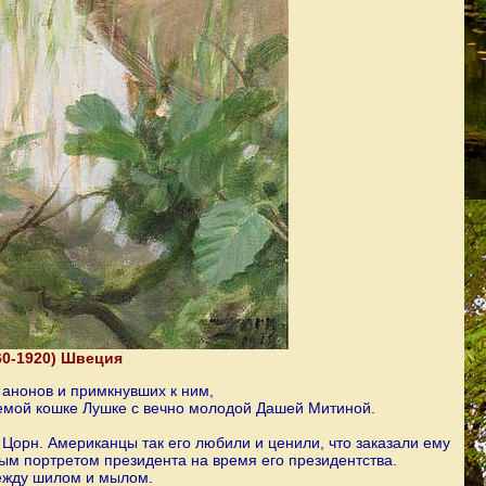
60-1920) Швеция
анонов и примкнувших к ним,
емой кошке Лушке с вечно молодой Дашей Митиной.
Цорн. Американцы так его любили и ценили, что заказали ему
ым портретом президента на время его президентства.
ежду шилом и мылом.