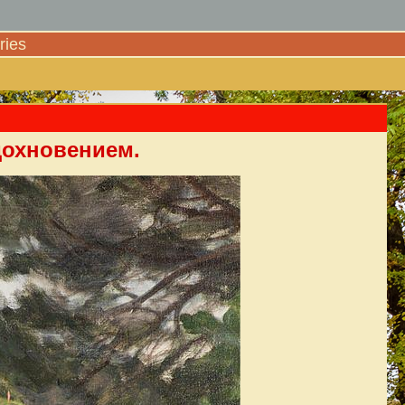
ies
дохновением.