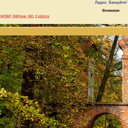
Ладно. Банкуйте!
Вениамин
,
ЖЛЖР
,
ЛЖРнов
,
НЮ
,
Суббота