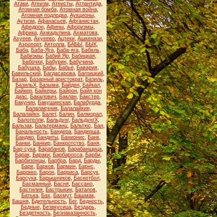
Атаки
,
Атеизм
,
Атеисты
,
Атлантида
,
Атомная бомба
,
Атомная война
,
Атомная подлодка
,
Аукционы
,
Аутизм
,
Афанасьев
,
Афганистан
,
Афедрон
,
Афины
,
Афоризмы
,
Африка
,
Ахмадулина
,
Ахматова
,
Ахуеев
,
Ахуеево
,
Ацтеки
,
Ашкенази
,
Аэропорт
,
Аятолла
,
БАБЫ
,
БЫК
,
Баба
,
Баба-Яга
,
Баба-яга
,
Бабель
,
Бабизмы
,
Бабий Яр
,
Бабицкая
,
Бабочки
,
Бабурин
,
Бабучина
,
Бабушка
,
Бабы
,
Бабьё
,
Бавария
,
Бавильский
,
Багдасарова
,
Багрицкий
,
Базар
,
Базарный аристократ
,
Базиль
,
БазильХ
,
Базыма
,
Байден
,
Байкал
,
Байкер
,
Байкеры
,
Байрон
,
Байя кон
диас
,
Бакалович
,
Баклан
,
Бакстер
,
Бакунин
,
Бакушинская
,
Балабурда
,
Балалаечник
,
Балалайкин
,
Балалайкн
,
Балет
,
Балин
,
Балморал
,
Балотелли
,
Бальдунг
,
БальдунгХ
,
Бальзак
,
Бальтерманц
,
Бальтюс
,
Бан
,
Банальность
,
Бандера
,
Бандерша
,
Банджо
,
Бандиты
,
Банионис
,
Банк
,
Банки
,
Банкир
,
Банкротство
,
Баня
,
Бар-сука
,
Барабанов
,
Барабанщица
,
Барак
,
Бараки
,
Барбаросса
,
Барби
,
Барбизонцы
,
Барбра
,
Бард
,
Барды
,
Баре
,
Барков
,
Бармин
,
Барнс
,
Барокко
,
Барон
,
Барриса
,
Барсук
,
Барсука
,
Барышников
,
Баскетбол
,
Басманный
,
Басня
,
Бассано
,
Бастилия
,
Бастрыкин
,
Баталов
,
Батька
,
Бах
,
Бахмут
,
Башмак
,
Башня
,
Бдительность
,
Бег
,
Бедность
,
Бедные
,
Безвкусица
,
Бездарь
,
Бездетность
,
Безнаказанность
,