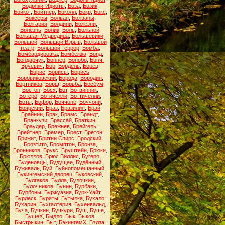
Бодряки-Идиоты
,
Боза
,
Бозик
,
Бойкот
,
Бойтнер
,
Боколл
,
Бокр
,
Бокс
,
Боксёры
,
Болван
,
Болваны
,
Болгария
,
Болдини
,
Болезни
,
Болезнь
,
Болик
,
Боль
,
Больной
,
Большая Медведица
,
Большевики
,
Большой
,
Большой Взрыв
,
Большой
театр
,
Большой террор
,
Бомба
,
Бомбардировка
,
Бомбёжка
,
Бонд
,
Бондарчук
,
Боннер
,
Бонобо
,
Бонч-
Бруевич
,
Бор
,
Бордель
,
Борец
,
Борис
,
Борисы
,
Борись
,
Боровиковский
,
Борода
,
Бородин
,
Бортников
,
Борщ
,
Борьба
,
Босбум
,
Бостон
,
Босх
,
Бот
,
Ботвинник
,
Ботеро
,
Ботичелли
,
Боттичелли
,
Боты
,
Бофор
,
Боччоне
,
Боччони
,
Боярский
,
Браз
,
Бразилия
,
Брай
,
Брайнин
,
Брак
,
Брамс
,
Брандт
,
Бранкузи
,
Брассай
,
Браткин
,
Браудер
,
Брежнев
,
Брейгель
,
Брейтнер
,
Бремер
,
Брест
,
Бретон
,
Брижит
,
Бритни Спирс
,
Бродский
,
Брозтито
,
Бромптон
,
Бронза
,
Бронников
,
Брукс
,
Бруштейн
,
Брюки
,
Брюллов
,
Брюс Виллис
,
Бугеро
,
Буденовцы
,
Будущее
,
Будённый
,
Буживаль
,
Буй
,
Буйнопомешанный
,
Букингемский дворец
,
Буковский
,
Булгаков
,
Булла
,
Булочкин
,
Булочников
,
Бунин
,
Бурбаки
,
Бурбоны
,
Буржуазия
,
Бурк-Уайт
,
Бурлеск
,
Буряты
,
Бутылка
,
Бухало
,
Бухарин
,
Бухгалтерия
,
Бухенвальд
,
Буча
,
Бучкин
,
Бучкури
,
Буш
,
Буше
,
БушеХ
,
Быдло
,
Бык
,
Быков
,
Быстрыкин
,
Быт
,
БэкингемХ
,
Бэлза
,