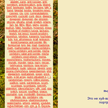
aladdin_sane
,
anti-russian
,
anti-
semitism
,
anticlericalism
,
avla
,
bband
,
beef
,
beefeater
,
beilby
,
big bang
,
billy`s
band
,
bipedal
,
boobs
,
breaking news
,
cannes
,
ciu
,
cnn
,
congratulations
,
copyright
,
cuckold
,
cunt
,
dece
,
diapers
,
dugasper
,
dugusper
,
dw
,
einstein
,
eksray
,
eliyahu
,
email
,
english
,
erlang
,
fart
,
fat
,
filthy
,
filton
,
giphy
,
google
,
gudrun
,
hitler
,
hoodlum
,
hyperion
,
imgur
,
institute of modern russia
,
jackass
,
jewish
,
joe pesci
,
joseph brodsky
,
josephus
,
jukebox
,
kaganov
,
kazhdan
,
kds
,
kot_afromeeva
,
krall
,
lenkasm
,
leonid kaganov anti-semite
,
life
,
livejournal
,
lorp
,
lqp
,
mad
,
madonna
,
math
,
mathematiker
,
misha verbitsky
,
misha verbitsky anti-semite
,
misha
verbitsky rabid anti-semite
,
misha
verbitsky stool pigeon
,
moma
,
moonshiners
,
motherfuckers
,
movies
,
murals
,
murder
,
nasa
,
nazy
,
necax
,
neklyueva
,
nemtsov
,
new jersey
,
nickelback
,
nude
,
odessa
,
olegmi
,
ontd
,
oxana chelysheva
,
paperdaemon
,
phd
,
plagiarism
,
podrabinek
,
poper
,
prick
,
putin
,
q-bit array
,
quinn elisabeth ii
,
r_l
,
randomman
,
regoriy
,
rolling stones
,
sadkov
,
sane
,
sardonicus
,
scum
,
scumbag
,
scumbags
,
sekreth
,
siblington
,
silencefactory
,
silly_sad
,
slut
,
вы
snitch
,
soccer
,
souffleur
,
space
,
stomahin
,
sup
,
symbolith
,
theresa may
,
tiktok
,
tits
,
verbitsky
,
vip
,
Это не хуй-в
vituhnovskaya
,
vitukhnovskaya
,
портр
watermarks
,
whore
,
wieiner
,
youtube
,
yulya fridman
,
zim
,
zim_a
,
Ё
,
Ёксель
,