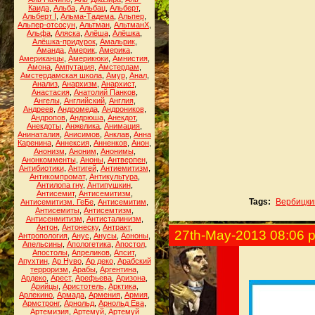
Каида
,
Альба
,
Альбац
,
Альберт
,
Альберт I
,
Альма-Тадема
,
Альпер
,
Альпер-отсосун
,
Альтман
,
АльтманХ
,
Альфа
,
Аляска
,
Алёша
,
Алёшка
,
Алёшка-придурок
,
Амальрик
,
Аманда
,
Америк
,
Америка
,
Американцы
,
Америкюки
,
Амнистия
,
Амона
,
Ампутация
,
Амстердам
,
Амстердамская школа
,
Амур
,
Анал
,
Анализ
,
Анархизм
,
Анархист
,
Анастасия
,
Анатолий Панков
,
Ангелы
,
Английский
,
Англия
,
Андреев
,
Андромеда
,
Андроников
,
Андропов
,
Андрюша
,
Анекдот
,
Анекдоты
,
Анжелика
,
Анимация
,
Анинаталия
,
Анисимов
,
Анклав
,
Анна
Каренина
,
Аннексия
,
Анненков
,
Анон
,
Анонизм
,
Аноним
,
Анонимы
,
Анонкомменты
,
Аноны
,
Антверпен
,
Антибиотики
,
Антигей
,
Антиемитизм
,
Антикомпромат
,
Антикультура
,
Антилопа гну
,
Антипушкин
,
Антисемит
,
Антисемитизм
,
Tags:
Вербицки
Антисемитизм. ГеБе
,
Антисемитим
,
Антисемиты
,
Антисемтизм
,
Антисенмитизм
,
Антисталинизм
,
Антон
,
Антонеску
,
Антракт
,
27th-May-2013 08:06 
Антропология
,
Анус
,
Анусы
,
Аононы
,
Апельсины
,
Апологетика
,
Апостол
,
Апостолы
,
Апреликов
,
Апсит
,
Апухтин
,
Ар Нуво
,
Ар деко
,
Арабский
терроризм
,
Арабы
,
Аргентина
,
Ардеко
,
Арест
,
Арефьева
,
Аризона
,
Арийцы
,
Аристотель
,
Арктика
,
Арлекино
,
Армада
,
Армения
,
Армия
,
Армстронг
,
Арнольд
,
Арнольд Ева
,
Артемизия
,
Артемуй
,
Артемуй