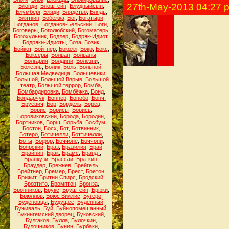
27th-May-2013 04:27 
Блонди
,
Блоштейн
,
Блудныйсын
,
Блумберг
,
Бляди
,
Блядство
,
Блядь
,
Бляткин
,
Бобёжка
,
Бог
,
Богатыри
,
Богданов
,
Богданов-Бельский
,
Боги
,
Боговеры
,
Боголюбский
,
Богоматерь
,
Богохульник
,
Бодлер
,
Бодряк-Идиот
,
Бодряки-Идиоты
,
Боза
,
Бозик
,
Бойкот
,
Бойтнер
,
Боколл
,
Бокр
,
Бокс
,
Боксёры
,
Болван
,
Болваны
,
Болгария
,
Болдини
,
Болезни
,
Болезнь
,
Болик
,
Боль
,
Больной
,
Большая Медведица
,
Большевики
,
Большой
,
Большой Взрыв
,
Большой
театр
,
Большой террор
,
Бомба
,
Бомбардировка
,
Бомбёжка
,
Бонд
,
Бондарчук
,
Боннер
,
Бонобо
,
Бонч-
Бруевич
,
Бор
,
Бордель
,
Борец
,
Борис
,
Борисы
,
Борись
,
Боровиковский
,
Борода
,
Бородин
,
Бортников
,
Борщ
,
Борьба
,
Босбум
,
Бостон
,
Босх
,
Бот
,
Ботвинник
,
Ботеро
,
Ботичелли
,
Боттичелли
,
Боты
,
Бофор
,
Боччоне
,
Боччони
,
Боярский
,
Браз
,
Бразилия
,
Брай
,
Брайнин
,
Брак
,
Брамс
,
Брандт
,
Бранкузи
,
Брассай
,
Браткин
,
Браудер
,
Брежнев
,
Брейгель
,
Брейтнер
,
Бремер
,
Брест
,
Бретон
,
Брижит
,
Бритни Спирс
,
Бродский
,
Брозтито
,
Бромптон
,
Бронза
,
Бронников
,
Брукс
,
Бруштейн
,
Брюки
,
Брюллов
,
Брюс Виллис
,
Бугеро
,
Буденовцы
,
Будущее
,
Будённый
,
Буживаль
,
Буй
,
Буйнопомешанный
,
Букингемский дворец
,
Буковский
,
Булгаков
,
Булла
,
Булочкин
,
Булочников
,
Бунин
,
Бурбаки
,