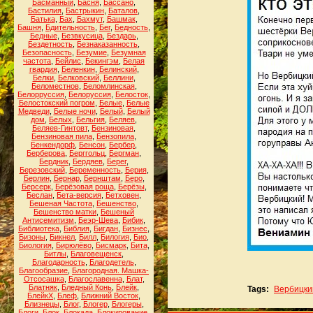
Басманный
,
Басня
,
Бассано
,
Бастилия
,
Бастрыкин
,
Баталов
,
Батька
,
Бах
,
Бахмут
,
Башмак
,
Башня
,
Бдительность
,
Бег
,
Бедность
,
Бедные
,
Безвкусица
,
Бездарь
,
Бездетность
,
Безнаказанность
,
Безопасность
,
Безумие
,
Безумная
частота
,
Бейлис
,
Бекингэм
,
Белая
гвардия
,
Беленкин
,
Белинский
,
Белки
,
Белковский
,
Беллини
,
Беломестнов
,
Беломлинская
,
Белорруссия
,
Белоруссия
,
Белосток
,
Белостокский погром
,
Белые
,
Белые
Медведи
,
Белые ночи
,
Белый
,
Белый
дом
,
Белых
,
Бельгия
,
Беляев
,
Беляев-Гинтовт
,
Бензиновая
,
Бензиновая пила
,
Бензопила
,
Бенкендорф
,
Бенсон
,
Бербер
,
Берберова
,
Берггольц
,
Бергман
,
Бердник
,
Бердяев
,
Берег
,
Березовский
,
Беременность
,
Берия
,
Берлин
,
Бернар
,
Бернштам
,
Беро
,
Берсерк
,
Берёзовая роща
,
Берёзы
,
Беслан
,
Бета-версия
,
Бетховен
,
Бешеная Частота
,
Бешенство
,
Бешенство матки
,
Бешеный
Антисемитизм
,
Беэр-Шева
,
Бибик
,
Библиотека
,
Библия
,
Бигдан
,
Бизнес
,
Бизоны
,
Бикнел
,
Билл
,
Билогия
,
Био
,
Биология
,
Бирюлёво
,
Бисмарк
,
Бита
,
Битлы
,
Благовещенск
,
Благодарность
,
Благодетель
,
Благообразие
,
Благородная. Машка-
Отсосашка
,
Благославенна
,
Блат
,
Блатняк
,
Бледный Конь
,
Блейк
,
Tags:
Вербицки
БлейкХ
,
Блеф
,
Ближний Восток
,
Близнецы
,
Блог
,
Блогер
,
Блогеры
,
Блоги
,
Блок
,
Блокада
,
Блокирование
,