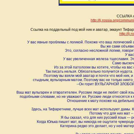
ССЫЛКА н
http://lj.rossia.org/commun
Ссылка на поддельный под мой ник и аватар, эккаунт Тифар
http://lj
У вас явные проблемы с логикой. Похоже что ваш логический 
Вы же сами объявили
Это, согласно несложной логике, говорит,
У вас
У вас увеличенная железа тщеславия. Эт
Само выскоч
Из за этой патологии вы хотите, чтобы на ва
Так писать нельзя. Обязательно получится нудота. И
Поэтому вы взяли мой аватар и почти что мой ник, и
стыдным, вульгарным матом. Поэтому вас не только никто 
--Он горит ВУЛЬГАРНОЙ ЗЛОБОЙ!--
Ваш мат вульгарен и отвратителен. Русские люди не любят свой яз
подобными словами, но не уважают их. Русские люди относятся к 
Отношение к мату похоже на дебильно
Здесь, на Тифаретнике, лучше всех мат используют дамы.
Потому что для них ма
Я бы сказал, что для них русский язык --- 
Когда Юлька пишет мат, вы никогда не ощутите чужерод
Катерина редко это делает, но у неё мате