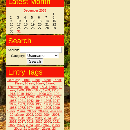
Latest Month
December 2035
1
2
3
4
5
6
7
8
9
10
11
12
13
14
15
16
17
18
19
20
21
22
23
24
25
26
27
28
29
30
31
Search
Search:
Category:
Entry Tags
10 съезд
,
11век
,
12век
,
13 век
,
14век
,
15век
,
16 век
,
16век
,
17век
,
17октября
,
18+
,
1891
,
1893
,
18век
,
19
век
,
1900
,
1905
,
1906
,
1909
,
1917
,
1918
,
1919
,
1920-е
,
1920е-30е
,
1921
,
1922
,
1924
,
1926
,
1929
,
1933
,
1935
,
1937
,
1941
,
1942
,
1944
,
1945
,
1947
,
1952
,
1953
,
1956
,
1958
,
1960
,
1964
,
1968
,
1972
,
1974
,
1989
,
1995
,
1999
,
19век
,
2 мая
,
20 век
,
20-век
,
20-й век
,
20-ый век
,
2002
,
2003
,
2004
,
2006
,
2010
,
2011
,
2012
,
2013
,
2014
,
2015
,
2016
,
2017
,
2018
,
2019
,
2020
,
2021
,
2022
,
2023
,
2024
,
2025
,
2026
,
20век
,
20см
,
21 Октября
,
21век
,
23