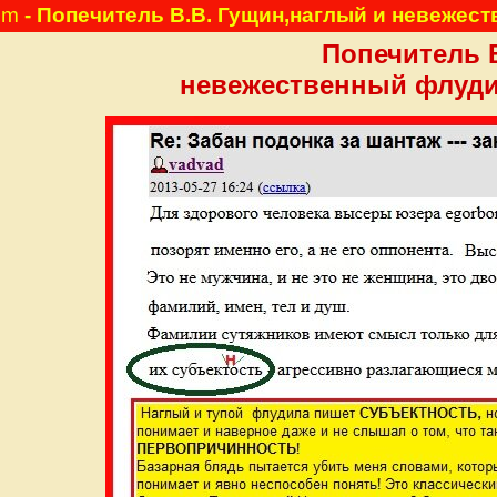
pm
- Попечитель В.В. Гущин,наглый и невежес
Попечитель 
невежественный флуди