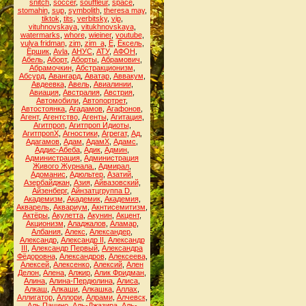
snitch
,
soccer
,
souffleur
,
space
,
stomahin
,
sup
,
symbolith
,
theresa may
,
tiktok
,
tits
,
verbitsky
,
vip
,
vituhnovskaya
,
vitukhnovskaya
,
watermarks
,
whore
,
wieiner
,
youtube
,
yulya fridman
,
zim
,
zim_a
,
Ё
,
Ёксель
,
Ёршик
,
Аvla
,
АНУС
,
АТУ
,
АФОН
,
Абель
,
Аборт
,
Аборты
,
Абрамович
,
Абрамочкин
,
Абстракционизм
,
Абсурд
,
Авангард
,
Аватар
,
Аввакум
,
Авдеевка
,
Авель
,
Авиалинии
,
Авиация
,
Австралия
,
Австрия
,
Автомобили
,
Автопортрет
,
Автостоянка
,
Агадамов
,
Агафонов
,
Агент
,
Агентство
,
Агенты
,
Агитация
,
Агитпроп
,
Агитпроп Идиоты
,
АгитпропХ
,
Агностики
,
Агрегат
,
Ад
,
Адагамов
,
Адам
,
АдамХ
,
Адамс
,
Аддис-Абеба
,
Адик
,
Админ
,
Администрация
,
Администрация
Живого Журнала.
,
Адмирал
,
Адоманис
,
Адюльтер
,
Азатий
,
Азербайджан
,
Азия
,
Айвазовский
,
Айзенберг
,
Айнзатцгруппа D
,
Академизм
,
Академик
,
Академия
,
Акварель
,
Аквариум
,
Акнтисемитизм
,
Актёры
,
Акулетта
,
Акунин
,
Акцент
,
Акционизм
,
Аладжалов
,
Аламар
,
Албания
,
Алекс
,
Александер
,
Александр
,
Александр II
,
Александр
III
,
Александр Первый
,
Александра
Фёдоровна
,
Александров
,
Алексеева
,
Алексей
,
Алексенко
,
Алексий
,
Ален
Делон
,
Алена
,
Алжир
,
Алик Фридман
,
Алина
,
Алина-Пердюлина
,
Алиса
,
Алкаш
,
Алкаши
,
Алкашка
,
Аллах
,
Аллигатор
,
Аллори
,
Алрами
,
Алчевск
,
Аль Пачино
,
Аль-Джазира
,
Аль-