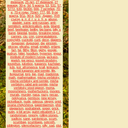
февраля
,
25 лет
,
27 февраля
,
27
января
,
30-е
,
3d
,
5 марта
,
53
,
531
,
57
,
5772
,
630
,
66300
,
666
,
7 октября
,
70-
е
,
70-е годы
,
70лет
,
777
,
88
,
9-ое
марта
,
9/11
,
90-е
,
920
,
:Адамс
,
XVII
съезд
,
a_n_d_r_u_s_h_a
,
abuse
,
aladdin_sane
,
anti-russian
,
anti-
semitism
,
anticlericalism
,
avla
,
bband
,
beef
,
beefeater
,
beilby
,
big bang
,
billy`s
band
,
bipedal
,
boobs
,
breaking news
,
cannes
,
ciu
,
cnn
,
congratulations
,
copyright
,
cuckold
,
cunt
,
dece
,
diapers
,
dugasper
,
dugusper
,
dw
,
einstein
,
eksray
,
eliyahu
,
email
,
english
,
erlang
,
fart
,
fat
,
filthy
,
filton
,
giphy
,
google
,
gudrun
,
hitler
,
hoodlum
,
hyperion
,
imgur
,
institute of modern russia
,
jackass
,
jewish
,
joe pesci
,
joseph brodsky
,
josephus
,
jukebox
,
kaganov
,
kazhdan
,
kds
,
kot_afromeeva
,
krall
,
lenkasm
,
leonid kaganov anti-semite
,
life
,
livejournal
,
lorp
,
lqp
,
mad
,
madonna
,
math
,
mathematiker
,
misha verbitsky
,
misha verbitsky anti-semite
,
misha
verbitsky rabid anti-semite
,
misha
verbitsky stool pigeon
,
moma
,
moonshiners
,
motherfuckers
,
movies
,
murals
,
murder
,
nasa
,
nazy
,
necax
,
neklyueva
,
nemtsov
,
new jersey
,
nickelback
,
nude
,
odessa
,
olegmi
,
ontd
,
oxana chelysheva
,
paperdaemon
,
phd
,
plagiarism
,
podrabinek
,
poper
,
prick
,
putin
,
q-bit array
,
quinn elisabeth ii
,
r_l
,
randomman
,
regoriy
,
rolling stones
,
sadkov
,
sane
,
sardonicus
,
scum
,
scumbag
,
scumbags
,
sekreth
,
siblington
,
silencefactory
,
silly_sad
,
slut
,