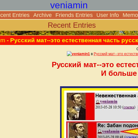
veniamin
cent Entries
Archive
Friends Entries
User Info
Memor
Recent Entries
pm
- Русский мат--это естественная часть русс
veniamin1
в
Русский мат--это естест
Русский мат--это естес
И больше