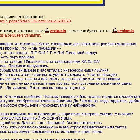
а оригинал скриншотов:
ity/ljr_pope
chiteli/7126.html?view=528598
етника, в котором в нике
veniamin
, заменена буква: вот так
venlamin
.rossia.org/users/venlamin/
аппарат изготовили в Китае, специально для советского-русского мышления.
 про нас, что: -- Мы победили.---
 что вы, как раз, П-Р-О-И-Г-Р-А-Л-И. Точка, мой недруг.
 есть пару проблем.
о патология. Обратитесь к патологоанатому. ХА-Ха-ХА!
ило. Прилично получилось.
с обращала внимание и вас читала с интересом наша публика.
з-за всего этого, сами вы не умеете создавать. У вас не выходит.
 вы взяли мои тексты и мой стиль. Но вы напхали эти тексты вашим
не читает, но как написала мне про вас моя постоянная анонимная дама,
- Да, дамочка. В этот раз вы попали в десятку.
ык. В этом вся проблема. Поэтому невежды и бесталанты гордятся русским ма
мату как к скабрезным непристойностям. Да. Чем же вы тогда гордитесь, деби
е русское отношение к гомосексуалисту Чайковскому.
 Юлька Фридман, жена Вербицкая и парижская Катерина Америк. А почему?
т -- ЭТО ЕСТЕСТВЕННЫЙ РУССКИЙ ЯЗЫК.
родной язык. Для вас --нет. Неродной. Вы его стесняетесь.
ность этих слов по отношению ко всему строю предложения или текста.
рные слова звучат совершенно естественно и даже тепло.