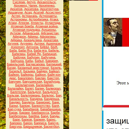
Сисярик
,
Артур
,
Архангельск
,
Архимед. Чапек
,
Архипенко
,
Архипов
,
Архипова
,
Архитектура
,
Аршакуни
,
Асад
,
Асатий
,
Ассистент
,
Астер
,
Астрахань
,
Астронавты
,
Астрономы
,
Астрофизика
,
Атака
,
Атаки
,
Атеизм
,
Атеисты
,
Атлантида
,
Атомная бомба
,
Атомная война
,
Атомная подлодка
,
Аукционы
,
Аутизм
,
Афанасьев
,
Афганистан
,
Афедрон
,
Афины
,
Афоризмы
,
Африка
,
Ахмадулина
,
Ахматова
,
Ахуеев
,
Ахуеево
,
Ацтеки
,
Ашкенази
,
Аэропорт
,
Аятолла
,
БАБЫ
,
БЫК
,
Баба
,
Баба-Яга
,
Баба-яга
,
Бабель
,
Бабизмы
,
Бабий Яр
,
Бабицкая
,
Бабочки
,
Бабурин
,
Бабучина
,
Бабушка
,
Бабы
,
Бабьё
,
Бавария
,
Бавильский
,
Багдасарова
,
Багрицкий
,
Базар
,
Базарный аристократ
,
Базиль
,
БазильХ
,
Базыма
,
Байден
,
Байкал
,
Байкер
,
Байкеры
,
Байрон
,
Байя кон
диас
,
Бакалович
,
Баклан
,
Бакстер
,
Бакунин
,
Бакушинская
,
Балабурда
,
Балалаечник
,
Балалайкин
,
Балалайкн
,
Балет
,
Балин
,
Балморал
,
Балотелли
,
Бальдунг
,
БальдунгХ
,
Бальзак
,
Бальтерманц
,
Бальтюс
,
Бан
,
Банальность
,
Бандера
,
Бандерша
,
Банджо
,
Бандиты
,
Банионис
,
Банк
,
Банки
,
Банкир
,
Банкротство
,
Баня
,
Бар-сука
,
Барабанов
,
Барабанщица
,
Барак
,
Бараки
,
Барбаросса
,
Барби
,
Барбизонцы
,
Барбра
,
Бард
,
Барды
,
Баре
,
Барков
,
Бармин
,
Барнс
,
Барокко
,
Барон
,
Барриса
,
Барсук
,
Барсука
,
Барышников
,
Баскетбол
,