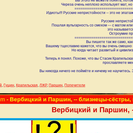
Вы этого не можете понять, потом
Череза очень неплохо использует мат, но 
============================
Идиоты!!! Русские непристойности -- это не эпа
Русские непристойн
Пошлая вульгарность со смехом --- с матом или 
это называетс
Остроумие пр
============================
Вы пишете так же само, как
Вашему тщеславию кажется, что вы очень смешно 
Но когда читает развитый и цивили
Теперь я понял. Похоже, что вы Стасик Крапильская
прославляете мен
Вы никогда ничего не поймёте и ничему не научитесь. 
й
,
Гущин
,
Крапильская
,
ЛЖР
,
Паршин
,
Попечители
pm
- Вербицкий и Паршин, -- близнецы-сёстры,
Вербицкий и Паршин, 