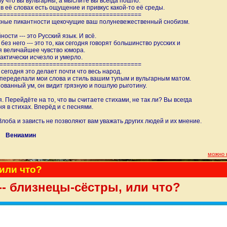
у что вы вульгарны, а мыслите вы всегда пошло.
в её словах есть ощущение и привкус какой-то её среды.
============
============================
тажные пикантности щекочущие ваш полуневежественный снобизм.
ости --- это Русский язык. И всё.
без него --- это то, как сегодня говорят большинство русских и
я величайшее чувство юмора.
актически исчезло и умерло.
============
============================
 сегодня это делает почти что весь народ.
переделали мои слова и стиль вашим тупым и вульгарным матом.
зованный ум, он видит грязную и пошлую рыготину.
. Перейдёте на то, что вы считаете стихами, не так ли? Вы всегда
я в стихах. Вперёд и с песнями.
Злоба и зависть не позволяют вам уважать других людей и их мнение.
Вениамин
можно 
 или что?
-- близнецы-сёстры, или что?