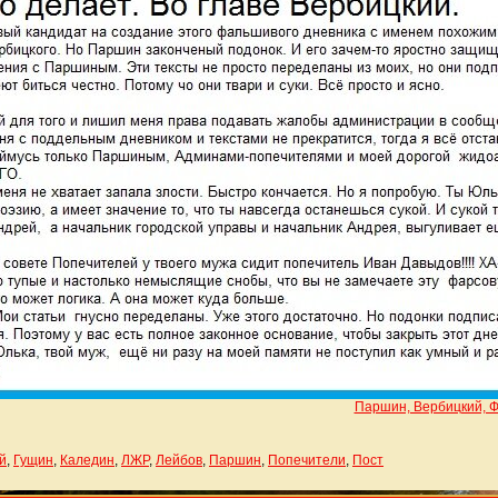
Паршин, Вербицкий, Ф
й
,
Гущин
,
Каледин
,
ЛЖР
,
Лейбов
,
Паршин
,
Попечители
,
Пост