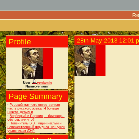
Re
Profile
28th-May-2013 12:01 
User:
veniamin
Name:
veniamin
Page Summary
·
Русский мат--это естественная
часть русского языка. И больше
ничего. Дебилы!
·
Вербицкий и Паршин, -- близнецы-
сёстры, или что?
·
Попечитель В.В. Гущин,наглый и
невежественный флудила, не нужен
участникам ЛЖР!