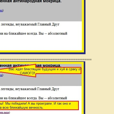
=
========================================
===========