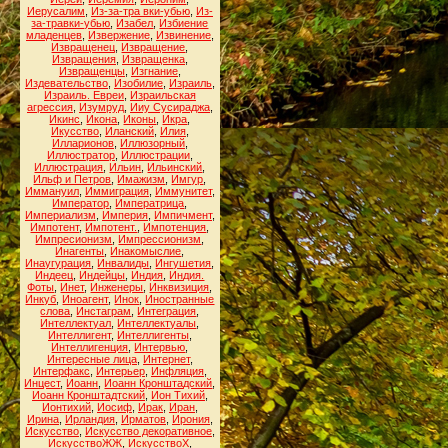
Иерусалим
,
Из-за-тра вки-убью
,
Из-
за-травки-убью
,
Изабел
,
Избиение
младенцев
,
Извержение
,
Извинение
,
Извращенец
,
Извращение
,
Извращения
,
Извращенка
,
Извращенцы
,
Изгнание
,
Издевательство
,
Изобилие
,
Израиль
,
Израиль. Евреи
,
Израильская
агрессия
,
Изумруд
,
Ииу Сусираджа
,
Икинс
,
Икона
,
Иконы
,
Икра
,
Икусство
,
Иланский
,
Илия
,
Илларионов
,
Иллюзорный
,
Иллюстратор
,
Иллюстрации
,
Иллюстрация
,
Ильин
,
Ильинский
,
Ильф и Петров
,
Имажизм
,
Имгур
,
Иммануил
,
Иммиграция
,
Иммунитет
,
Император
,
Императрица
,
Империализм
,
Империя
,
Импичмент
,
Импотент
,
Импотент.
,
Импотенция
,
Импресионизм
,
Импрессионизм
,
Инагенты
,
Инакомыслие
,
Инаугурация
,
Инвалиды
,
Ингушетия
,
Индеец
,
Индейцы
,
Индия
,
Индия.
Фоты
,
Инет
,
Инженеры
,
Инквизиция
,
Инкуб
,
Иноагент
,
Инок
,
Иностранные
слова
,
Инстаграм
,
Интеграция
,
Интеллектуал
,
Интеллектуалы
,
Интеллигент
,
Интеллигенты
,
Интеллигенция
,
Интервью
,
Интересные лица
,
Интернет
,
Интерфакс
,
Интерьер
,
Инфляция
,
Инцест
,
Иоанн
,
Иоанн Кронштадский
,
Иоанн Кронштадтский
,
Ион Тихий
,
Ионтихий
,
Иосиф
,
Ирак
,
Иран
,
Ирина
,
Ирландия
,
Ирматов
,
Ирония
,
Искусство
,
Искусство декоративное
,
ИскусствоЖЖ
,
ИскусствоХ
,