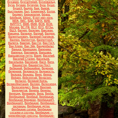
Бухарин
,
Бухгалтерия
,
Бухенвальд
,
Буча
,
Бучкин
,
Бучкури
,
Буш
,
Буше
,
БушеХ
,
Быдло
,
Бык
,
Быков
,
Быстрыкин
,
Быт
,
БэкингемХ
,
Бэлза
,
Бюджет
,
Бюрократия
,
Бёдра
,
Бёрбедж
,
Бёрнс
,
В рот ему ноги
,
ВВЖ
,
ВВС
,
ВДВ
,
ВДНХ
,
ВИВ
,
ВИРПУТ
,
ВМВ
,
ВМФ
,
ВОВ
,
ВОВ.
Москва
,
ВС РФ
,
ВСУ
,
ВУЗ
,
ВУЗы
,
ВШЭ
,
Вагнер
,
Вазелин
,
Ваксман
,
Вакцина
,
Валадон
,
Валдай
,
Валдор
,
Валентынович
,
Валерий Грачиков
,
Валлон
,
Валлоттон
,
ВаллоттонХ
,
Валюта
,
Вампир
,
Ван Гог
,
Ван ГогХ
,
Ван Клеве
,
Ван Эйк
,
Вандербильт
,
Ванька
,
Ванюшкин
,
Вареники
,
Варенье
,
Варламов
,
Варшава
,
Варшавское гетто
,
Варяг
,
Василий
,
Василий Сталин
,
Васильев
,
Васильева
,
Васнецов
,
Вася
,
Вата
,
Вашингтон
,
Вашингтон Пост
,
Вебицкий
,
Вебицкийню
,
Веденев
,
Веденеев
,
Ведомости
,
Ведомость
,
Ведьма
,
Ведьмы
,
Веер
,
Веера
,
Вейден
,
Вейсенгоф
,
Веласкес
,
Веласко
,
Великий Князь
,
Великобритания
,
Веллер
,
Велосипед
,
Велосипедист
,
Вена
,
Венгрия
,
Венедиктов
,
Венера
,
Венеры
,
Венеция
,
Вениамин
,
Вера
,
Верба
,
Вербицикий
,
Вербицй
,
Вербицкая
,
Вербицкая Фридман
,
ВербицкаяП
,
ВербицкаяХ
,
Вербицкие
,
Вербицкие -
засранцы
,
Вербицкие детки
,
Вербицкие сатира
,
Вербицкие
сосалки и сосуны
,
Вербицкие —
кремлёвские сексоты
,
Вербицкие-