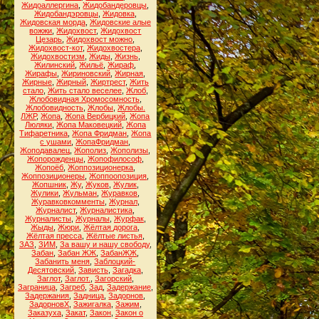
Жидоаллергина
,
Жидобандеровцы
,
Жидобандэровцы
,
Жидовка
,
Жидовская морда
,
Жидовские алые
вожжи
,
Жидохвост
,
Жидохвост
Цезарь
,
Жидохвост можно
,
Жидохвост-кот
,
Жидохвостера
,
Жидохвостизм
,
Жиды
,
Жизнь
,
Жилинский
,
Жильё
,
Жираф
,
Жирафы
,
Жириновский
,
Жирная
,
Жирные
,
Жирный
,
Жиртрест
,
Жить
стало
,
Жить стало веселее
,
Жлоб
,
Жлобовидная Хромосомность
,
Жлобовидность
,
Жлобы
,
Жлобы.
ЛЖР
,
Жопа
,
Жопа Вербицкий
,
Жопа
Люляки
,
Жопа Маковецкий
,
Жопа
Тифаретника
,
Жопа Фридман
,
Жопа
с ушами
,
ЖопаФридман
,
Жоподавалец
,
Жополиз
,
Жополизы
,
Жопорожденцы
,
Жопофилософ
,
Жопоёб
,
Жоппозиционерка
,
Жоппозиционеры
,
Жоппоопозиция
,
Жопшник
,
Жу
,
Жуков
,
Жулик
,
Жулики
,
Жульман
,
Журавков
,
Журавковкомменты
,
Журнал
,
Журналист
,
Журналистика
,
Журналисты
,
Журналы
,
Журфак
,
Жыды
,
Жюри
,
Жёлтая дорога
,
Жёлтая пресса
,
Жёлтые листья
,
ЗАЗ
,
ЗИМ
,
За вашу и нашу свободу
,
Забан
,
Забан ЖЖ
,
ЗабанЖЖ
,
Забанить меня
,
Заблоцкий-
Десятовский
,
Зависть
,
Загадка
,
Заглот
,
Заглот.
,
Загорский
,
Заграница
,
Загреб
,
Зад
,
Задержание
,
Задержания
,
Задница
,
Задорнов
,
ЗадорновХ
,
Зажигалка
,
Зажим
,
Заказуха
,
Закат
,
Закон
,
Закон о