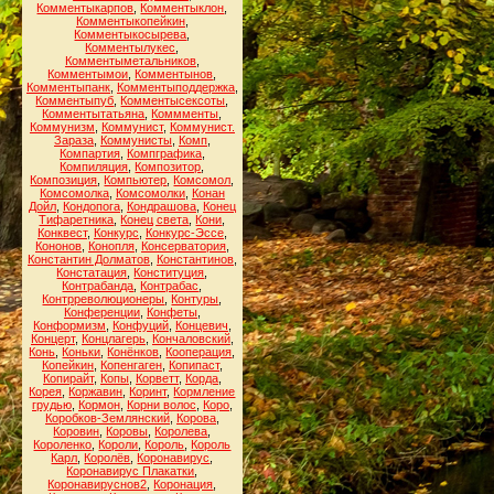
Комментыкарпов
,
Комментыклон
,
Комментыкопейкин
,
Комментыкосырева
,
Комментылукес
,
Комментыметальников
,
Комментымои
,
Комментынов
,
Комментыпанк
,
Комментыподдержка
,
Комментыпуб
,
Комментысексоты
,
Комментытатьяна
,
Коммменты
,
Коммунизм
,
Коммунист
,
Коммунист.
Зараза
,
Коммунисты
,
Комп
,
Компартия
,
Компграфика
,
Компиляция
,
Композитор
,
Композиция
,
Компьютер
,
Комсомол
,
Комсомолка
,
Комсомолки
,
Конан
Дойл
,
Кондопога
,
Кондрашова
,
Конец
Тифаретника
,
Конец света
,
Кони
,
Конквест
,
Конкурс
,
Конкурс-Эссе
,
Кононов
,
Конопля
,
Консерватория
,
Константин Долматов
,
Константинов
,
Констатация
,
Конституция
,
Контрабанда
,
Контрабас
,
Контрреволюционеры
,
Контуры
,
Конференции
,
Конфеты
,
Конформизм
,
Конфуций
,
Концевич
,
Концерт
,
Концлагерь
,
Кончаловский
,
Конь
,
Коньки
,
Конёнков
,
Кооперация
,
Копейкин
,
Копенгаген
,
Копипаст
,
Копирайт
,
Копы
,
Корветт
,
Корда
,
Корея
,
Коржавин
,
Коринт
,
Кормление
грудью
,
Кормон
,
Корни волос
,
Коро
,
Коробков-Землянский
,
Корова
,
Коровин
,
Коровы
,
Королева
,
Короленко
,
Короли
,
Король
,
Король
Карл
,
Королёв
,
Коронавирус
,
Коронавирус Плакатки
,
Коронавируснов2
,
Коронация
,