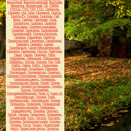
Выходной
,
Вышнеградский
,
Вьетнам
,
Вюнючка
,
Вяземский
,
ГБ
,
ГМИИ
,
ГНУСЬ
,
ГПУ
,
ГРУ
,
ГТО
,
Габриэль
,
Гагарин
,
Газ
,
Газа
,
Газдаров
,
Газета
,
Газета.Ру
,
Газовки
,
Газпром
,
Гай
Фокс
,
Гайдар
,
Гайдпарк
,
Гала
,
Галабурда
,
Галерея
,
Галерея
Красавиц
,
Галерея красавиц
,
Галилей
,
Галичина
,
Галковский
,
ГалковскийХ
,
Галлен-Каллела
,
Галоши
,
Гамадрил
,
Гамбург
,
Ганапольский
,
Ганнибал
,
Гарабурда
,
Гарвард
,
Гарварл
,
Гарем
,
Гарибальди
,
Гарин-Михайловский
,
Гарленд
,
Гармония
,
Гастон
,
Гафуров
,
Гаше
,
Гашек
,
Гвардия
,
ГеБе
,
ГеБеШник
,
ГеБешник
,
ГеБешники
,
Геббельс
,
Гегель
,
Геенна
,
Геи
,
Гей
,
Гейбл
,
Гейне
,
Гейтс
,
Геленджик
,
Гельвеций
,
Гельфанд
,
Гемания
,
Гендерный
,
Гендиректор
,
Генерал
,
Генерал-Полковник
,
Генерал-аншеф
,
Генералиссимус
,
Генералы
,
Генеральная Линия
,
Гений
,
Геном
,
Геноцид
,
Генриетта Гиршман
,
Генрих
,
Генсек
,
География
,
ГеографияИмперия
,
Георг V
,
Георг VI
,
Георгиевская
,
Гепард
,
Герб
,
Герберштейн
,
Гергиевская
,
Геринг
,
Германец
,
Германия
,
Германский
импрессионизм
,
Германцы
,
Гермафродит
,
Герника
,
Геродот
,
Герой
,
Герцен
,
Герцогиня
,
Гершаник
,
Герымский
,
Гесс
,
Гессен
,
Гестапо
,
Гетерка
,
Гетеросексуалки
,
Гетеры
,
Гетман
,
Гетто
,
Гигант
,
Гигантские
фото
,
Гигантские фоты
,
Гиганты
,