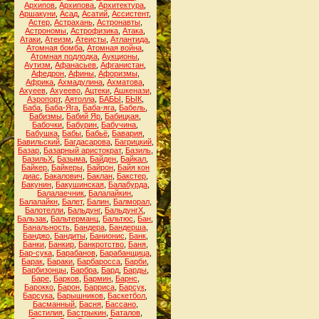
Архипов
,
Архипова
,
Архитектура
,
Аршакуни
,
Асад
,
Асатий
,
Ассистент
,
Астер
,
Астрахань
,
Астронавты
,
Астрономы
,
Астрофизика
,
Атака
,
Атаки
,
Атеизм
,
Атеисты
,
Атлантида
,
Атомная бомба
,
Атомная война
,
Атомная подлодка
,
Аукционы
,
Аутизм
,
Афанасьев
,
Афганистан
,
Афедрон
,
Афины
,
Афоризмы
,
Африка
,
Ахмадулина
,
Ахматова
,
Ахуеев
,
Ахуеево
,
Ацтеки
,
Ашкенази
,
Аэропорт
,
Аятолла
,
БАБЫ
,
БЫК
,
Баба
,
Баба-Яга
,
Баба-яга
,
Бабель
,
Бабизмы
,
Бабий Яр
,
Бабицкая
,
Бабочки
,
Бабурин
,
Бабучина
,
Бабушка
,
Бабы
,
Бабьё
,
Бавария
,
Бавильский
,
Багдасарова
,
Багрицкий
,
Базар
,
Базарный аристократ
,
Базиль
,
БазильХ
,
Базыма
,
Байден
,
Байкал
,
Байкер
,
Байкеры
,
Байрон
,
Байя кон
диас
,
Бакалович
,
Баклан
,
Бакстер
,
Бакунин
,
Бакушинская
,
Балабурда
,
Балалаечник
,
Балалайкин
,
Балалайкн
,
Балет
,
Балин
,
Балморал
,
Балотелли
,
Бальдунг
,
БальдунгХ
,
Бальзак
,
Бальтерманц
,
Бальтюс
,
Бан
,
Банальность
,
Бандера
,
Бандерша
,
Банджо
,
Бандиты
,
Банионис
,
Банк
,
Банки
,
Банкир
,
Банкротство
,
Баня
,
Бар-сука
,
Барабанов
,
Барабанщица
,
Барак
,
Бараки
,
Барбаросса
,
Барби
,
Барбизонцы
,
Барбра
,
Бард
,
Барды
,
Баре
,
Барков
,
Бармин
,
Барнс
,
Барокко
,
Барон
,
Барриса
,
Барсук
,
Барсука
,
Барышников
,
Баскетбол
,
Басманный
,
Басня
,
Бассано
,
Бастилия
,
Бастрыкин
,
Баталов
,