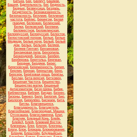
Батька
,
Бах
,
Бахмут
,
Башмак
,
Башня
,
Бдительность
,
Бег
,
Бедность
,
Бедные
,
Безвкусица
,
Бездарь
,
Бездетность
,
Безнаказанность
,
Безопасность
,
Безумие
,
Безумная
частота
,
Бейлис
,
Бекингэм
,
Белая
гвардия
,
Беленкин
,
Белинский
,
Белки
,
Белковский
,
Беллини
,
Беломестнов
,
Беломлинская
,
Белорруссия
,
Белоруссия
,
Белосток
,
Белостокский погром
,
Белые
,
Белые
Медведи
,
Белые ночи
,
Белый
,
Белый
дом
,
Белых
,
Бельгия
,
Беляев
,
Беляев-Гинтовт
,
Бензиновая
,
Бензиновая пила
,
Бензопила
,
Бенкендорф
,
Бенсон
,
Бербер
,
Берберова
,
Берггольц
,
Бергман
,
Бердник
,
Бердяев
,
Берег
,
Березовский
,
Беременность
,
Берия
,
Берлин
,
Бернар
,
Бернштам
,
Беро
,
Берсерк
,
Берёзовая роща
,
Берёзы
,
Беслан
,
Бета-версия
,
Бетховен
,
Бешеная Частота
,
Бешенство
,
Бешенство матки
,
Бешеный
Антисемитизм
,
Беэр-Шева
,
Бибик
,
Библиотека
,
Библия
,
Бигдан
,
Бизнес
,
Бизоны
,
Бикнел
,
Билл
,
Билогия
,
Био
,
Биология
,
Бирюлёво
,
Бисмарк
,
Бита
,
Битлы
,
Благовещенск
,
Благодарность
,
Благодетель
,
Благообразие
,
Благородная. Машка-
Отсосашка
,
Благославенна
,
Блат
,
Блатняк
,
Бледный Конь
,
Блейк
,
БлейкХ
,
Блеф
,
Ближний Восток
,
Близнецы
,
Блог
,
Блогер
,
Блогеры
,
Блоги
,
Блок
,
Блокада
,
Блокирование
,
Блонди
,
Блоштейн
,
Блудныйсын
,
Блумберг
,
Бляди
,
Блядство
,
Блядь
,