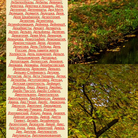
Дебилообразы
,
Дебилы
,
Девиант
,
Девочка
,
Девочка и лошадь
,
Дега
,
Дегенерат
,
Дегенераты
,
Дед Митя
,
Дедищев
,
Дедмитя
,
Дедушка
,
Деев
,
Деев Шкабарнюк
,
Дезентерия
,
Дезертир
,
Дезертиры
,
Дезинформация
,
Дейнека
,
ДейнекаХ
,
Декабристы
,
Декарт
,
Делакруа
,
Делон
,
Дельво
,
Дельфины
,
Делягин
,
Демагогия
,
Деми Мур
,
Демидов
,
Демидова
,
Демография
,
Демократия
,
Демонстрация
,
Дени
,
Деникин
,
Денисова
,
День Победы
,
День
России
,
День памяти жертв
Холокоста
,
День рождения
,
Деньги
,
Деньрождения
,
Депардье
,
Депортация
,
Депрессия
,
Деревня
,
Держава
,
Державы
,
Дерибасовская
,
Дерипаска
,
Деркович
,
Дерьмо
,
Дерьмо-Стейнкрауз
,
Детдом
,
Детектив
,
Дети
,
Дети Украины
,
Детки
,
Деткоёбы
,
Детоторговец
,
Детсад
,
Детская смертность
,
Дефицит
,
Дешёвка
,
Джаз
,
Джанго
,
Джеймс
,
Джейн Пауэлл
,
Джейн Сеймур
,
Джентельмен
,
Джентилески
,
Джентльмен
,
Джефферсон
,
Джимми
,
Джина
,
Джо Пеши
,
Джобс
,
Джоконда
,
Джонсон
,
Джоплинг
,
Джорджоне
,
Джулио Романо
,
Дзагоев
,
Дзержинский
,
Дзюдо
,
Диана
,
Диарея
,
Дивная церковь
,
Дивов
,
Диета
Привет
,
Дизайн
,
Дизайнюхер
,
Дизентерия
,
Дизраэли
,
Дикий
,
Дикс
,
Диктатура
,
Дима
,
Димитрий
,
Димка
,
Дин
,
Диплом
,
Дипломатия
,
Дипломаты
,
Дипломированная
,