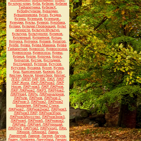
Ку-клукс-клан
,
Куба
,
Кубизм
,
Кубизм
Тифаретника
,
КубизмХ
,
Кубофутуризм
,
Кувалдин
,
Кувшинникова
,
Кугач
,
Куздра
,
Кузнец
,
Кузнецов
,
Кузнецов.
,
Куинджи
,
Куклы
,
Кукмор
,
Кукобака
,
Кулаки
,
Кулидар Провокация
,
Культ
личности
,
Культур-Мультур
,
Культура
,
Культуролог
,
Куников
,
Купленный
,
Куприянов
,
Купцы
,
Купчиха
,
Купчихи
,
Кураев
,
Куратор
,
Курбе
,
Курва
,
Курва Мамина
,
Курва
Тифаретная
,
Курвосос
,
Курвососина
,
Курвососка
,
Курвососы
,
Курвы
,
Курица
,
Курли
,
Курочка
,
Курск
,
Курчатов
,
Кустик
,
Кустодиев
,
КустодиевХ
,
Кутепов
,
Кутузов
,
Кутузова
,
Кухарка
,
Кухня
,
Кучма
,
Куш
,
Кшесинская
,
Кьюкор
,
Кэт
,
Кюстин
,
Кюхля
,
Кёнигсберг
,
Кёртис
,
ЛГБТ
,
ЛДПР
,
ЛДР
,
ЛЖ
,
ЛЖЛ
,
ЛЖР
,
ЛЖР Жопа
,
ЛЖР ЛЖРнов2
,
ЛЖР
Носик
,
ЛЖР-нов3
,
ЛЖР. ЛЖРнов
,
ЛЖР. ЛЖРнов2
,
ЛЖР3
,
ЛЖРНов2
,
ЛЖРНов4
,
ЛЖРн
,
ЛЖРначалонов
,
ЛЖРнлв
,
ЛЖРнов
,
ЛЖРнов-2
,
ЛЖРнов-3
,
ЛЖРнов2
,
ЛЖРнов2
Бразилия
,
ЛЖРнов2 Стихи
,
ЛЖРнов2.
,
ЛЖРнов2нов2
,
ЛЖРнов3
,
ЛЖРнов3 ЛЖР
,
ЛЖРнов3Грек
,
ЛЖРнов3Икусство
,
ЛЖРнов3нов3
,
ЛЖРнов4
,
ЛЖРнов5
,
ЛЖРновое2
,
ЛЖРов2
,
ЛЖРов4
,
ЛЖРпрощай
,
ЛЖРпуб
,
ЛЖРтов2
,
ЛЖРуход1
,
ЛЖр
,
ЛЖрнов
,
ЛЖрнов2
,
Лавра
,
Лаврентий
,
Лавров
,
Лагеря
,
Лагуна
,
Ладен
,
Лазарева
,
Лангобард
,
Ландау
,