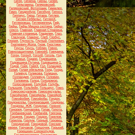
Гигер
,
Гигиена
,
Гиены
,
Гилер
,
Гильгамеш
,
Гиляровский
,
Гиляровский. Фотограии
,
Гиммлер
,
Гимн
,
Гинденбург
,
Гинзбург
,
Гипноз
,
Гиппиус
,
Гирш
,
Гитара
,
Гитлер
,
Гитлер Геббельс
,
ГитлерХ
,
Гитлеровцы
,
Гитлерюгенд
,
Гиф
,
Гифы
,
Гифы Мишка скотина
,
Гифы-
сексо
,
Главная
,
Главная Страница
,
Главная страница
,
Гладилин
,
Глаз
,
Глазунов
,
Глакенс
,
Глеб
,
Глобус
,
Глория
,
Глупость
,
Глупый
,
Гнаткевич
,
Гнаткевич-Жопа
,
Гном
,
Гностики
,
Гнусы
,
Гнусь
,
Гоблин
,
Говно
,
Говнозащитники
,
Говноёб
,
Говядина
,
Гоген
,
ГогенХ
,
Гоголб
,
Гоголь
,
Год
семьи
,
Годарр
,
Годовщина
,
Годовщина Путина
,
Годовщина-1
,
Годой
,
Гойя
,
ГойяХ
,
Гол
,
Голандия
,
Голая
,
Голая обезьяна
,
Голд
,
Голда
,
Голивуд
,
Голикова
,
Голицын
,
Голландия
,
Голливуд
,
Головин
,
Головина
,
Голод
,
Голодомор
,
Голосование
,
Голубой
,
Голубь
,
Голышев
,
Гольбейн
,
Гольциус
,
Гомо
,
Гомосексуализм
,
Гомосексуалы
,
Гомофилия
,
Гомофилы
,
Гомофоб
,
Гомофобия
,
Гомофобы
,
Гондон
,
Гондонеллы
,
Гондонизация
,
Гондоны
,
Гондоны. ЖЖ
,
Гондурас
,
Гонконг
,
Гонорея
,
Гончарова
,
Гопак
,
Гопота
,
Горбаневская
,
Горбачёв
,
Горгона
,
Гордеев
,
Гордин
,
Гордон
,
Горелов
,
Горилла
,
Горлум
,
Горный
,
Горовец
,
Городничий
,
Городовой
,
Горские
евреи
,
Горчаков
,
Горшочек
,
Горький
,
Горюшкин-Сорокопудов
,
Госдепартамент
,
Госкомцен
,