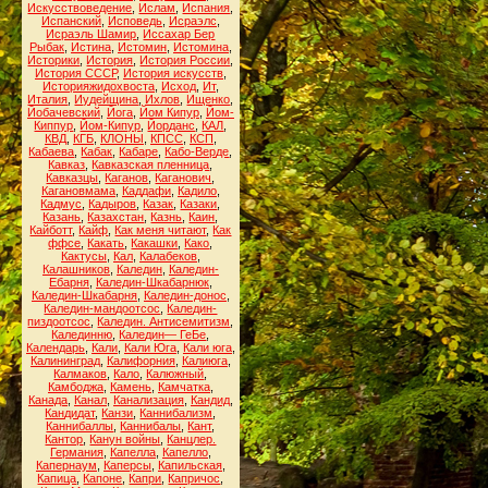
Искусствоведение
,
Ислам
,
Испания
,
Испанский
,
Исповедь
,
Исраэлс
,
Исраэль Шамир
,
Иссахар Бер
Рыбак
,
Истина
,
Истомин
,
Истомина
,
Историки
,
История
,
История России
,
История СССР
,
История искусств
,
Историяжидохвоста
,
Исход
,
Ит
,
Италия
,
Иудейщина
,
Ихлов
,
Ищенко
,
Йобачевский
,
Йога
,
Йом Кипур
,
Йом-
Киппур
,
Йом-Кипур
,
Йорданс
,
КАЛ
,
КВД
,
КГБ
,
КЛОНЫ
,
КПСС
,
КСП
,
Кабаева
,
Кабак
,
Кабаре
,
Кабо-Верде
,
Кавказ
,
Кавказская пленница
,
Кавказцы
,
Каганов
,
Каганович
,
Кагановмама
,
Каддафи
,
Кадило
,
Кадмус
,
Кадыров
,
Казак
,
Казаки
,
Казань
,
Казахстан
,
Казнь
,
Каин
,
Кайботт
,
Кайф
,
Как меня читают
,
Как
ффсе
,
Какать
,
Какашки
,
Како
,
Кактусы
,
Кал
,
Калабеков
,
Калашников
,
Каледин
,
Каледин-
Ебарня
,
Каледин-Шкабарнюк
,
Каледин-Шкабарня
,
Каледин-донос
,
Каледин-мандоотсос
,
Каледин-
пиздоотсос
,
Каледин. Антисемитизм
,
Калединню
,
Каледин— ГеБе
,
Календарь
,
Кали
,
Кали Юга
,
Кали юга
,
Калининград
,
Калифорния
,
Калиюга
,
Калмаков
,
Кало
,
Калюжный
,
Камбоджа
,
Камень
,
Камчатка
,
Канада
,
Канал
,
Канализация
,
Кандид
,
Кандидат
,
Канзи
,
Каннибализм
,
Каннибаллы
,
Каннибалы
,
Кант
,
Кантор
,
Канун войны
,
Канцлер.
Германия
,
Капелла
,
Капелло
,
Капернаум
,
Каперсы
,
Капильская
,
Капица
,
Капоне
,
Капри
,
Капричос
,