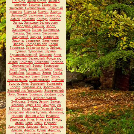
Цензуре
,
Закон о геях
,
Закон о
цензуре
,
Законы
,
Закрытие
,
Закрытие Тифаретника.
,
Закрытый
дневник
,
Закуска
,
Закусь
,
Залупа
,
Залупа-20
,
Залупкин
,
Заменгоф
,
Замок
,
Замятин
,
Зануда
,
Заоупа
,
Запад
,
Западная Белоруссия
,
Западная Украина
,
Запах
,
Заповедник
,
Запор
,
Зарисовка
,
Засада
,
Засранка
,
Засранцы
,
Засурский
,
Засуха
,
Затворник
,
Защита
,
Защитник
,
Заявление
,
Звезда
,
Звезда во лбу
,
Звери
,
Зверства
,
Звёздная ночь
,
Звёзды
,
Здания
,
Здоровье
,
Здрава
,
Здравомыслящий
,
Зевание
,
Зевс
,
Зеленский
,
Зеленский. Фридман
,
Земля
,
Земство
,
Зенкевич
,
Зеркало
,
Зеркальный
,
Зерно
,
Зерновые
,
Зиалт
,
Зига
,
Зикоф
,
Зильбер
,
Зима
,
Зимбабве
,
Зиновьев
,
Зиялт
,
Злоба
,
Злорадство
,
Змеи
,
Змея
,
Змий
,
Знаете ли вы
,
Знаменатель
,
Знатоки
,
Зозуля
,
Зола
,
Золовкин
,
Золотарёв
,
Золото
,
Золотой Век
,
Золотой век
,
Золотой век Голландии
,
Золотусский
,
Золя
,
Зонтик
,
Зоопарк
,
Зоофил
,
Зоя
,
Зубаревич
,
Зубоскальство
,
Зубровка
,
Зубры
,
Зыкин
,
Зыков
,
Зюганов
,
ИДИЁТКИ
,
Ибигдан
,
Ив
Монтан
,
Иван
,
Иван Грозный
,
Иван
Засурский
,
Ивана Купала
,
Иванкина
,
Иванов
,
Иванов и Бог
,
Иваново
,
Иванушка
,
Игла
,
Игнатьев
,
Игнор
,
Игорь
,
Игра
,
Игры
,
Идеолог
,
Идеология
,
Идиома
,
Идиот
,
Идиотка
,
Идиото
,
Идиоты
,
Идиш
,
Идиётки
,
Иерей
,
Иеремия
,
Иероним
,