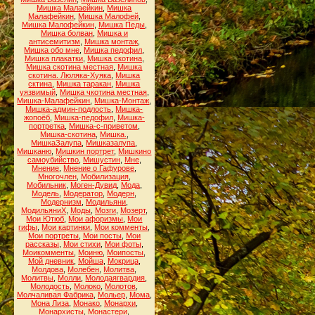
Мишка Малаейкин
,
Мишка
Малафейкин
,
Мишка Малофей
,
Мишка Малофейкин
,
Мишка Педы
,
Мишка болван
,
Мишка и
антисемитизм
,
Мишка монтаж
,
Мишка обо мне
,
Мишка педофил
,
Мишка плакатки
,
Мишка скотина
,
Мишка скотина местная
,
Мишка
скотина. Люляка-Хуяка
,
Мишка
сктина
,
Мишка таракан
,
Мишка
уязвимый
,
Мишка чкотина местная
,
Мишка-Малафейкин
,
Мишка-Монтаж
,
Мишка-админ-подлость
,
Мишка-
жопоёб
,
Мишка-педофил
,
Мишка-
портретка
,
Мишка-с-приветом
,
Мишка-скотина
,
Мишка.
,
МишкаЗалупа
,
Мишказалупа
,
Мишканю
,
Мишкин портрет
,
Мишкино
самоубийство
,
Мишустин
,
Мне
,
Мнение
,
Мнение о Гафурове
,
Многочлен
,
Мобилизация
,
Мобильник
,
Моген-Дувид
,
Мода
,
Модель
,
Модератор
,
Модерн
,
Модернизм
,
Модильяни
,
МодильяниХ
,
Моды
,
Мозги
,
Мозерт
,
Мои Ютюб
,
Мои афоризмы
,
Мои
гифы
,
Мои картинки
,
Мои комменты
,
Мои портреты
,
Мои посты
,
Мои
рассказы
,
Мои стихи
,
Мои фоты
,
Моикомменты
,
Моиню
,
Моипосты
,
Мой дневник
,
Мойша
,
Мокрица
,
Молдова
,
Молебен
,
Молитва
,
Молитвы
,
Молли
,
Молодаягвардия
,
Молодость
,
Молоко
,
Молотов
,
Молчаливая Фабрика
,
Мольер
,
Мома
,
Мона Лиза
,
Монако
,
Монархи
,
Монархисты
,
Монастери
,