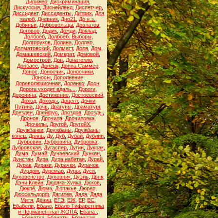
Дирижёр
,
Дискриминация
,
Дискуссия
,
Диснейленд
,
Диспетчер
,
Диссидент
,
Диссиденты
,
Дитрих
,
Для
жалоб
,
Дневник
,
Дно21
,
До н.э.
,
Добиньи
,
Добровольцы
,
Довлатов
,
Договор
,
Додик
,
Дожди
,
Доклад
,
Долбоёб
,
Долбоёб. Выборы
,
Долгоруков
,
Долина
,
Доллар
,
Долматовский
,
Долматт
,
Доля
,
Дом
,
Домашевский
,
Домкрат
,
Домовой
,
Домострой
,
Дон
,
Донателло
,
Донбасс
,
Донецк
,
Донна Саммер
,
Донос
,
Доносчик
,
Доносчики
,
Доносы
,
Дополнение
,
Дореволюционная
,
Доренко
,
Дорн
,
Дорога уходит вдаль...
,
Дороги
,
Доронина
,
Достижение
,
Достоевский
,
Доход
,
Доходы
,
Доцент
,
Дочки
Путина
,
Дочь
,
Драгуны
,
Драматург
,
Дрезден
,
Дрейфус
,
Дроздов
,
Дрозды
,
Дронов
,
Дрочила
,
Дрочиловка
,
Дрочилы
,
Другой
,
ДругойХ
,
Дружбанки
,
Дружбаны
,
Дружбаны
конец
,
Дрянь
,
Ду
,
Дуб
,
Дубай
,
Дублин
,
Дубровин
,
Дубровина
,
Дубровка
,
Дубровская
,
Дугаспер
,
Дугин
,
Дукрак
,
Дума
,
Думай
,
Дунаевский
,
Дункан
,
Дунстан
,
Дура
,
Дура набитая
,
Дурай
,
Дурак
,
Дураки
,
Дурачки
,
Дурачок
,
Дурдом
,
Дуремар
,
Дуры
,
Дуся
,
Духовенство
,
Духовник
,
Дуэль
,
Дьяк
,
Дэни Клейн
,
Дюдяка-Хуяка
,
Дюков
,
Дюкрё
,
Дюма
,
Дюпакье
,
Дюрер
,
Дюссельдорф
,
Дягилев
,
Дядя
,
Дядя
Митя
,
Дёниц
,
ЕГЭ
,
ЕЖ
,
ЕР
,
ЕС
,
Ебабели
,
Ебало
,
Ебало Тифаретника
и Перманентная ЖОПА
,
Ебанат
,
Ебанатка
,
Ебанаты
,
Ебанутая