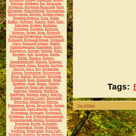
Бляткин
,
Бобёжка
,
Бог
,
Богатыри
,
Богданов
,
Богданов-Бельский
,
Боги
,
Боговеры
,
Боголюбский
,
Богоматерь
,
Богохульник
,
Бодлер
,
Бодряк-Идиот
,
Бодряки-Идиоты
,
Боза
,
Бозик
,
Бойкот
,
Бойтнер
,
Боколл
,
Бокр
,
Бокс
,
Боксёры
,
Болван
,
Болваны
,
Болгария
,
Болдини
,
Болезни
,
Болезнь
,
Болик
,
Боль
,
Больной
,
Большая Медведица
,
Большевики
,
Большой
,
Большой Взрыв
,
Большой
театр
,
Большой террор
,
Бомба
,
Бомбардировка
,
Бомбёжка
,
Бонд
,
Бондарчук
,
Боннер
,
Бонобо
,
Бонч-
Бруевич
,
Бор
,
Бордель
,
Борец
,
Борис
,
Борисы
,
Борись
,
Боровиковский
,
Борода
,
Бородин
,
Бортников
,
Борщ
,
Борьба
,
Босбум
,
Бостон
,
Босх
,
Бот
,
Ботвинник
,
Ботеро
,
Ботичелли
,
Боттичелли
,
Боты
,
Бофор
,
Боччоне
,
Боччони
,
Боярский
,
Браз
,
Бразилия
,
Брай
,
Брайнин
,
Брак
,
Брамс
,
Брандт
,
Tags:
Бранкузи
,
Брассай
,
Браткин
,
Браудер
,
Брежнев
,
Брейгель
,
Брейтнер
,
Бремер
,
Брест
,
Бретон
,
Брижит
,
Бритни Спирс
,
Бродский
,
Брозтито
,
Бромптон
,
Бронза
,
Бронников
,
Брукс
,
Бруштейн
,
Брюки
,
Top of Page
Брюллов
,
Брюс Виллис
,
Бугеро
,
Буденовцы
,
Будущее
,
Будённый
,
Буживаль
,
Буй
,
Буйнопомешанный
,
Букингемский дворец
,
Буковский
,
Булгаков
,
Булла
,
Булочкин
,
Булочников
,
Бунин
,
Бурбаки
,
Бурбоны
,
Буржуазия
,
Бурк-Уайт
,
Бурлеск
,
Буряты
,
Бутылка
,
Бухало
,