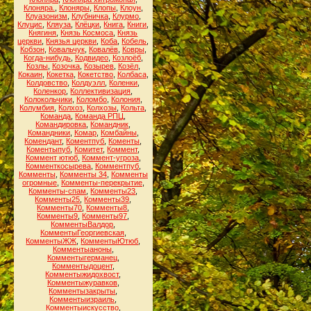
Клоняра.
,
Клоняры
,
Клопы
,
Клоун
,
Клуазонизм
,
Клубничка
,
Клурмо
,
Клуцис
,
Кляуза
,
Клёцки
,
Книга
,
Книги
,
Княгиня
,
Князь Космоса
,
Князь
церкви
,
Князья церкви
,
Коба
,
Кобель
,
Кобзон
,
Ковальчук
,
Ковалёв
,
Ковры
,
Когда-нибудь
,
Кодвидео
,
Козлоёб
,
Козлы
,
Козочка
,
Козырев
,
Козёл
,
Кокаин
,
Кокетка
,
Кокетство
,
Колбаса
,
Колдовство
,
Колдуэлл
,
Коленки
,
Коленкор
,
Коллективизация
,
Колокольчики
,
Коломбо
,
Колония
,
Колумбия
,
Колхоз
,
Колхозы
,
Кольта
,
Команда
,
Команда РПЦ
,
Командировка
,
Командник
,
Командники
,
Комар
,
Комбайны
,
Комендант
,
Коментпуб
,
Коменты
,
Коментыпуб
,
Комитет
,
Коммент
,
Коммент ютюб
,
Коммент-угроза
,
Комменткосырева
,
Комментпуб
,
Комменты
,
Комменты 34
,
Комменты
огромные
,
Комменты-перекрытие
,
Комменты-спам
,
Комменты23
,
Комменты25
,
Комменты39
,
Комменты70
,
Комменты8
,
Комменты9
,
Комменты97
,
КомментыВалдор
,
КомментыГеоргиевская
,
КомментыЖЖ
,
КомментыЮтюб
,
Комментыаноны
,
Комментыгерманец
,
Комментыдоцент
,
Комментыжидохвост
,
Комментыжуравков
,
Комментызакрыты
,
Комментыизраиль
,
Комментыискусство
,