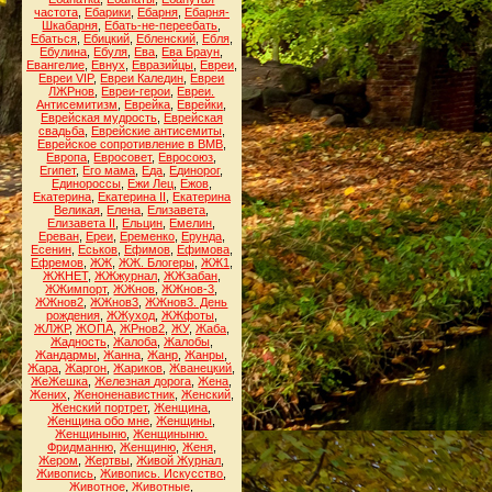
частота
,
Ебарики
,
Ебарня
,
Ебарня-
Шкабарня
,
Ебать-не-переебать
,
Ебаться
,
Ебицкий
,
Ебленский
,
Ебля
,
Ебулина
,
Ебуля
,
Ева
,
Ева Браун
,
Евангелие
,
Евнух
,
Евразийцы
,
Евреи
,
Евреи VIP
,
Евреи Каледин
,
Евреи
ЛЖРнов
,
Евреи-герои
,
Евреи.
Антисемитизм
,
Еврейка
,
Еврейки
,
Еврейская мудрость
,
Еврейская
свадьба
,
Еврейские антисемиты
,
Еврейское сопротивление в ВМВ
,
Европа
,
Евросовет
,
Евросоюз
,
Египет
,
Его мама
,
Еда
,
Единорог
,
Единороссы
,
Ежи Лец
,
Ежов
,
Екатерина
,
Екатерина II
,
Екатерина
Великая
,
Елена
,
Елизавета
,
Елизавета II
,
Ельцин
,
Емелин
,
Ереван
,
Ереи
,
Еременко
,
Ерунда
,
Есенин
,
Еськов
,
Ефимов
,
Ефимова
,
Ефремов
,
ЖЖ
,
ЖЖ. Блогеры
,
ЖЖ1
,
ЖЖНЕТ
,
ЖЖжурнал
,
ЖЖзабан
,
ЖЖимпорт
,
ЖЖнов
,
ЖЖнов-3
,
ЖЖнов2
,
ЖЖнов3
,
ЖЖнов3. День
рождения
,
ЖЖуход
,
ЖЖфоты
,
ЖЛЖР
,
ЖОПА
,
ЖРнов2
,
ЖУ
,
Жаба
,
Жадность
,
Жалоба
,
Жалобы
,
Жандармы
,
Жанна
,
Жанр
,
Жанры
,
Жара
,
Жаргон
,
Жариков
,
Жванецкий
,
ЖеЖешка
,
Железная дорога
,
Жена
,
Жених
,
Женоненавистник
,
Женский
,
Женский портрет
,
Женщина
,
Женщина обо мне
,
Женщины
,
Женщиныню
,
Женщиныню.
Фридманню
,
Женщиню
,
Женя
,
Жером
,
Жертвы
,
Живой Журнал
,
Живопись
,
Живопись. Искусство
,
Животное
,
Животные
,