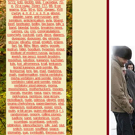
5772
,
630
,
66300
,
666
,
7 октября
,
70-
е
,
70-е годы
,
70лет
,
777
,
88
,
9-ое
марта
,
9/11
,
90-е
,
920
,
:Адамс
,
XVII
съезд
,
a_n_d_r_u_s_h_a
,
abuse
,
aladdin_sane
,
anti-russian
,
anti-
semitism
,
anticlericalism
,
avla
,
bband
,
beef
,
beefeater
,
beilby
,
big bang
,
billy`s
band
,
bipedal
,
boobs
,
breaking news
,
cannes
,
ciu
,
cnn
,
congratulations
,
copyright
,
cuckold
,
cunt
,
dece
,
diapers
,
dugasper
,
dugusper
,
dw
,
einstein
,
eksray
,
eliyahu
,
email
,
english
,
erlang
,
fart
,
fat
,
filthy
,
filton
,
giphy
,
google
,
gudrun
,
hitler
,
hoodlum
,
hyperion
,
imgur
,
institute of modern russia
,
jackass
,
jewish
,
joe pesci
,
joseph brodsky
,
josephus
,
jukebox
,
kaganov
,
kazhdan
,
kds
,
kot_afromeeva
,
krall
,
lenkasm
,
leonid kaganov anti-semite
,
life
,
livejournal
,
lorp
,
lqp
,
mad
,
madonna
,
math
,
mathematiker
,
misha verbitsky
,
misha verbitsky anti-semite
,
misha
verbitsky rabid anti-semite
,
misha
verbitsky stool pigeon
,
moma
,
moonshiners
,
motherfuckers
,
movies
,
murals
,
murder
,
nasa
,
nazy
,
necax
,
neklyueva
,
nemtsov
,
new jersey
,
nickelback
,
nude
,
odessa
,
olegmi
,
ontd
,
oxana chelysheva
,
paperdaemon
,
phd
,
plagiarism
,
podrabinek
,
poper
,
prick
,
putin
,
q-bit array
,
quinn elisabeth ii
,
r_l
,
randomman
,
regoriy
,
rolling stones
,
sadkov
,
sane
,
sardonicus
,
scum
,
scumbag
,
scumbags
,
sekreth
,
siblington
,
silencefactory
,
silly_sad
,
slut
,
snitch
,
soccer
,
souffleur
,
space
,
stomahin
,
sup
,
symbolith
,
theresa may
,