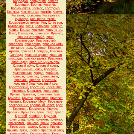
Корреджо
,
Коррупция
,
Корсет
,
Корупция
,
Корчак
,
Коселёк
,
Космонавты
,
Космос
,
Кострома
,
Костюм
,
Костюченко
,
Костёр
,
Косуля
,
Косыгин
,
Косырева
,
Косырева о
культуре
,
Косырева. Углич
,
Косыревакомменты
,
Кот
,
Котовася
,
Котовский
,
Коты
,
Кофырин
,
Кочерга
,
Кошка
,
Кошки
,
Кошмар
,
Кощунство
,
Краб
,
Крамаров
,
Крамской
,
Кранах
,
Кранах-старшийХ
,
Крап
,
Крапильская
,
Крапильский
,
Красавец
,
Красавица
,
Красиво жить
не запретишь
,
Красная
,
Красная
Армия
,
Красная Площадь
,
Красная
Слобода
,
Красная армия
,
Красная
площадь
,
Красная рамка
,
Краснова
,
Краснодар
,
Красные мухоморы
,
Красный ибис
,
Красный крест
,
Красный мешочек
,
Красота
,
Крачковская
,
Кредит
,
Крейсер
,
Кремль
,
Кремль.
,
Крепостные
,
Кресмль
,
Креспи
,
Крестины
,
Крестный Ход
,
Крестный ход
,
Крестовский
,
Крестьне
,
Крестьяне
,
Кретины
,
Крещатик
,
Крещение
,
Кризис
,
Криллон
,
Криминал
,
Крис
,
Крисота
,
Кристи
,
Кристина
,
Кристис
,
Критика
,
Кровавая Мери
,
Кровавое
воскресенье
,
Кровавый навет
,
Крог
,
Крокодил
,
Крокодилы
,
Кролик
,
Кролики
,
Кронгауз
,
Кронштадт
,
Кросс
,
Кроткий
,
Крофорд
,
Круглов
,
Крумгольд
,
Круп
,
Крупкин
,
Крупная
,
Крыжополь
,
Крылов
,
Крым
,
Крымов
,
Крымские татары
,
Крыса
,
Крысы
,
Крыша
,
Крюк
,
Крёйер
,
Крёстный отец
,
Ксенофобия
,
Ксилография
,
Ктомс
,