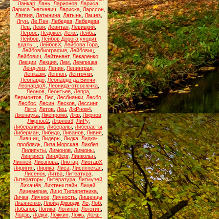
Ланкар
,
Лань
,
Ларионов
,
Лариса
,
Лариса Гнаткевич
,
Лариска
,
Ларссон
,
Латвия
,
Латынина
,
Латынь
,
Лашез
,
Лгун
,
Ле Пен
,
Лебедев
,
Лебедева
,
Лев
,
Леви
,
Левитан
,
Левицкий
,
Легрос
,
Ледокол
,
Леже
,
Лейба
,
Лейбов
,
Лейбов Дорога уходит
вдаль...
,
ЛейбовХ
,
Лейбова Гора
,
Лейбовбиография
,
Лейбовиц
,
Лейбович
,
Лейтенант
,
Лекаренко
,
Лекции
,
Лекция
,
Лем
,
Лемпицка
,
Ленд-лиз
,
Ленин
,
Ленинград
,
Ленказм
,
Леннон
,
Ленточки
,
Леонардо
,
Леонардо да Винчи
,
ЛеонардоХ
,
Леонида-отсосючка
,
Леонов
,
Леонтьев
,
Лепра
,
Лермонтов
,
Лес
,
Лесбиянки
,
Лесбо
,
Лесбос
,
Лесин
,
Лесков
,
Лессинг
,
Лето
,
Летов
,
Лец
,
ЛжРнов4
,
Лженаука
,
Лжепромо
,
Лжр
,
Лжрнов
,
Лжрнов2
,
Лжрнов3
,
ЛиРу
,
Либерализм
,
Либералы
,
Либерасты
,
Либерман
,
Либидо
,
Ливанов
,
Ливия
,
Лившиц
,
Лидеры
,
Лидка
,
Лидка-
проблядь
,
Лиза Морская
,
Ликбез
,
Лилипуты
,
Лимонов
,
Лимоны
,
Лингвист
,
Линдберг
,
Линкольн
,
Линней
,
Лиознова
,
Лиотар
,
ЛиотарХ
,
Лиригия
,
Лирика
,
Лиса
,
Лиснянская
,
Лисёнок
,
Литва
,
Литеатура
,
Литераторы
,
Литература
,
Литмузей
,
Лихачёв
,
Лихтенштейн
,
Лицей
,
Лицемерие
,
Лицо Тифаретника
,
Личка
,
Личное
,
Личность
,
Лишенцы
,
Лкьяненко
,
Ллойд Джордж
,
Ло
,
Лоб
,
Лобанов
,
Логика
,
Логинов
,
Логотип
,
Лодзь
,
Лодки
,
Ложкин
,
Ложь
,
Ложь-