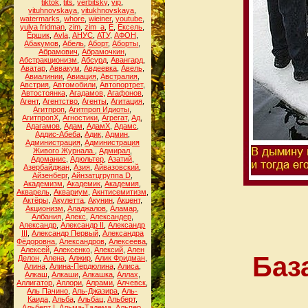
tiktok
,
tits
,
verbitsky
,
vip
,
vituhnovskaya
,
vitukhnovskaya
,
watermarks
,
whore
,
wieiner
,
youtube
,
yulya fridman
,
zim
,
zim_a
,
Ё
,
Ёксель
,
Ёршик
,
Аvla
,
АНУС
,
АТУ
,
АФОН
,
Абакумов
,
Абель
,
Аборт
,
Аборты
,
Абрамович
,
Абрамочкин
,
Абстракционизм
,
Абсурд
,
Авангард
,
Аватар
,
Аввакум
,
Авдеевка
,
Авель
,
Авиалинии
,
Авиация
,
Австралия
,
Австрия
,
Автомобили
,
Автопортрет
,
Автостоянка
,
Агадамов
,
Агафонов
,
Агент
,
Агентство
,
Агенты
,
Агитация
,
Агитпроп
,
Агитпроп Идиоты
,
АгитпропХ
,
Агностики
,
Агрегат
,
Ад
,
Адагамов
,
Адам
,
АдамХ
,
Адамс
,
Аддис-Абеба
,
Адик
,
Админ
,
Администрация
,
Администрация
Живого Журнала.
,
Адмирал
,
Адоманис
,
Адюльтер
,
Азатий
,
Азербайджан
,
Азия
,
Айвазовский
,
Айзенберг
,
Айнзатцгруппа D
,
Академизм
,
Академик
,
Академия
,
Акварель
,
Аквариум
,
Акнтисемитизм
,
Актёры
,
Акулетта
,
Акунин
,
Акцент
,
Акционизм
,
Аладжалов
,
Аламар
,
Албания
,
Алекс
,
Александер
,
Александр
,
Александр II
,
Александр
III
,
Александр Первый
,
Александра
Фёдоровна
,
Александров
,
Алексеева
,
Алексей
,
Алексенко
,
Алексий
,
Ален
Баз
Делон
,
Алена
,
Алжир
,
Алик Фридман
,
Алина
,
Алина-Пердюлина
,
Алиса
,
Алкаш
,
Алкаши
,
Алкашка
,
Аллах
,
Аллигатор
,
Аллори
,
Алрами
,
Алчевск
,
Аль Пачино
,
Аль-Джазира
,
Аль-
Каида
,
Альба
,
Альбац
,
Альберт
,
Альберт I
,
Альма-Тадема
,
Альпер
,