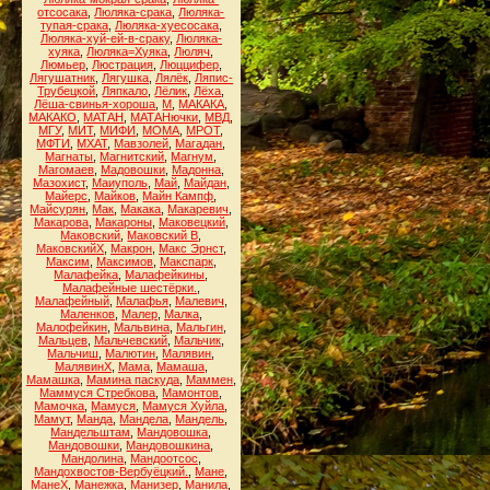
отсосака
,
Люляка-срака
,
Люляка-
тупая-срака
,
Люляка-хуесосака
,
Люляка-хуй-ей-в-сраку
,
Люляка-
хуяка
,
Люляка=Хуяка
,
Люляч
,
Люмьер
,
Люстрация
,
Люццифер
,
Лягушатник
,
Лягушка
,
Лялёк
,
Ляпис-
Трубецкой
,
Ляпкало
,
Лёлик
,
Лёха
,
Лёша-свинья-хороша
,
М
,
МАКАКА
,
МАКАКО
,
МАТАН
,
МАТАНючки
,
МВД
,
МГУ
,
МИТ
,
МИФИ
,
МОМА
,
МРОТ
,
МФТИ
,
МХАТ
,
Мавзолей
,
Магадан
,
Магнаты
,
Магнитский
,
Магнум
,
Магомаев
,
Мадовошки
,
Мадонна
,
Мазохист
,
Маиуполь
,
Май
,
Майдан
,
Майерс
,
Майков
,
Майн Кампф
,
Майсурян
,
Мак
,
Макака
,
Макаревич
,
Макарова
,
Макароны
,
Маковецкий
,
Маковский
,
Маковский В
,
МаковскийХ
,
Макрон
,
Макс Эрнст
,
Максим
,
Максимов
,
Макспарк
,
Малафейка
,
Малафейкины
,
Малафейные шестёрки.
,
Малафейный
,
Малафья
,
Малевич
,
Маленков
,
Малер
,
Малка
,
Малофейкин
,
Мальвина
,
Мальгин
,
Мальцев
,
Мальчевский
,
Мальчик
,
Мальчиш
,
Малютин
,
Малявин
,
МалявинХ
,
Мама
,
Мамаша
,
Мамашка
,
Мамина паскуда
,
Маммен
,
Маммуся Стребкова
,
Мамонтов
,
Мамочка
,
Мамуся
,
Мамуся Хуйла
,
Мамут
,
Манда
,
Мандела
,
Мандель
,
Мандельштам
,
Мандовошка
,
Мандовошки
,
Мандовошкина
,
Мандолина
,
Мандоотсос
,
Мандохвостов-Вербуёцкий.
,
Мане
,
МанеХ
,
Манежка
,
Манизер
,
Манила
,