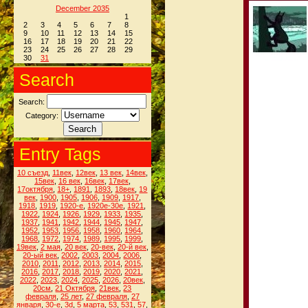
December 2035
1
2
3
4
5
6
7
8
9
10
11
12
13
14
15
16
17
18
19
20
21
22
23
24
25
26
27
28
29
30
31
Search
Search:
Category:
Entry Tags
10 съезд
,
11век
,
12век
,
13 век
,
14век
,
15век
,
16 век
,
16век
,
17век
,
17октября
,
18+
,
1891
,
1893
,
18век
,
19
век
,
1900
,
1905
,
1906
,
1909
,
1917
,
1918
,
1919
,
1920-е
,
1920е-30е
,
1921
,
1922
,
1924
,
1926
,
1929
,
1933
,
1935
,
1937
,
1941
,
1942
,
1944
,
1945
,
1947
,
1952
,
1953
,
1956
,
1958
,
1960
,
1964
,
1968
,
1972
,
1974
,
1989
,
1995
,
1999
,
19век
,
2 мая
,
20 век
,
20-век
,
20-й век
,
20-ый век
,
2002
,
2003
,
2004
,
2006
,
2010
,
2011
,
2012
,
2013
,
2014
,
2015
,
2016
,
2017
,
2018
,
2019
,
2020
,
2021
,
2022
,
2023
,
2024
,
2025
,
2026
,
20век
,
20см
,
21 Октября
,
21век
,
23
февраля
,
25 лет
,
27 февраля
,
27
января
,
30-е
,
3d
,
5 марта
,
53
,
531
,
57
,