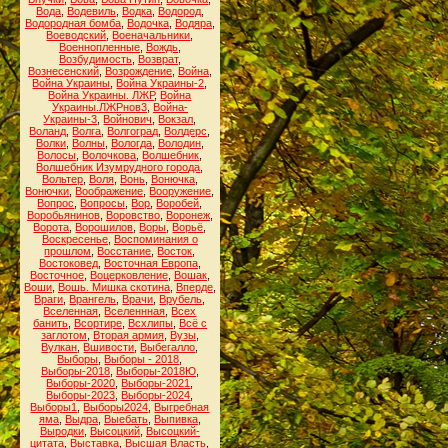
Вода
,
Водевиль
,
Водка
,
Водород
,
Водородная бомба
,
Водочка
,
Водяра
,
Воеводский
,
Военачальники
,
Военнопленные
,
Вождь
,
Возбудимость
,
Возврат
,
Вознесенский
,
Возрождение
,
Война
,
Война Украины
,
Война Украины-2
,
Война Украины. ЛЖР
,
Война
Украины.ЛЖРнов3
,
Война-
Украины-3
,
Войнович
,
Вокзал
,
Воланд
,
Волга
,
Волгоград
,
Волдерс
,
Волки
,
Волны
,
Вологда
,
Володин
,
Волосы
,
Волочкова
,
Волшебник
,
Волшебник Изумрудного города
,
Вольтер
,
Воля
,
Вонь
,
Вонючка
,
Вонючки
,
Воображение
,
Вооружение
,
Вопрос
,
Вопросы
,
Вор
,
Воробей
,
Воробьянинов
,
Воровство
,
Воронеж
,
Ворота
,
Ворошилов
,
Воры
,
Ворьё
,
Воскресенье
,
Воспоминания о
прошлом
,
Восстание
,
Восток
,
Востоковед
,
Восточная Европа
,
Восточное
,
Воцерковление
,
Вошак
,
Воши
,
Вошь. Мишка скотина
,
Вперде
,
Враги
,
Врангель
,
Врачи
,
Врубель
,
Вселенная
,
Вселеннная
,
Всех
банить
,
Всортире
,
Всхлипы
,
Всё с
заглотом
,
Вторая армия
,
Вузы
,
Вулкан
,
Вшивости
,
Выбегалло
,
Выборы
,
Выборы - 2018
,
Выборы-2018
,
Выборы-2018Ю
,
Выборы-2020
,
Выборы-2021
,
Выборы-2023
,
Выборы-2024
,
Выборы1
,
Выборы2024
,
Выгребная
яма
,
Выдра
,
Выебать
,
Выпивка
,
Выродки
,
Высоцкий
,
Высоцкий-
цитата
,
Выставка
,
Высшая Власть
,