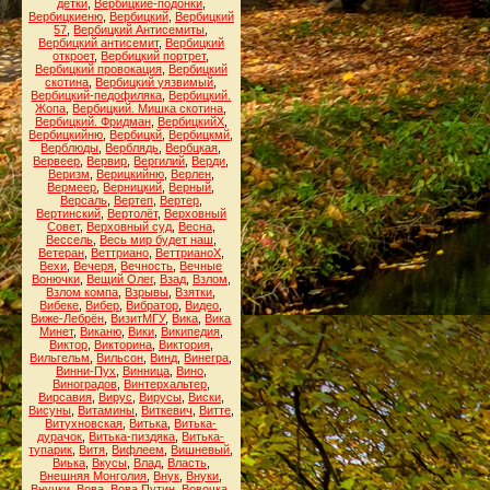
детки
,
Вербицкие-подонки
,
Вербицкиеню
,
Вербицкий
,
Вербицкий
57
,
Вербицкий Антисемиты
,
Вербицкий антисемит
,
Вербицкий
откроет
,
Вербицкий портрет
,
Вербицкий провокация
,
Вербицкий
скотина
,
Вербицкий уязвимый
,
Вербицкий-педофиляка
,
Вербицкий.
Жопа
,
Вербицкий. Мишка скотина
,
Вербицкий. Фридман
,
ВербицкийХ
,
Вербицкийню
,
Вербицкй
,
Вербицкмй
,
Верблюды
,
Верблядь
,
Вербцкая
,
Вервеер
,
Вервир
,
Вергилий
,
Верди
,
Веризм
,
Верицкийню
,
Верлен
,
Вермеер
,
Верницкий
,
Верный
,
Версаль
,
Вертеп
,
Вертер
,
Вертинский
,
Вертолёт
,
Верховный
Совет
,
Верховный суд
,
Весна
,
Вессель
,
Весь мир будет наш
,
Ветеран
,
Веттриано
,
ВеттрианоХ
,
Вехи
,
Вечеря
,
Вечность
,
Вечные
Вонючки
,
Вещий Олег
,
Взад
,
Взлом
,
Взлом компа
,
Взрывы
,
Взятки
,
Вибеке
,
Вибер
,
Вибратор
,
Видео
,
Виже-Лебрён
,
ВизитМГУ
,
Вика
,
Вика
Минет
,
Виканю
,
Вики
,
Википедия
,
Виктор
,
Викторина
,
Виктория
,
Вильгельм
,
Вильсон
,
Винд
,
Винегра
,
Винни-Пух
,
Винница
,
Вино
,
Виноградов
,
Винтерхальтер
,
Вирсавия
,
Вирус
,
Вирусы
,
Виски
,
Висуны
,
Витамины
,
Виткевич
,
Витте
,
Витухновская
,
Витька
,
Витька-
дурачок
,
Витька-пиздяка
,
Витька-
тупарик
,
Витя
,
Вифлеем
,
Вишневый
,
Виька
,
Вкусы
,
Влад
,
Власть
,
Внешняя Монголия
,
Внук
,
Внуки
,
Внучки
,
Вова
,
Вова Путин
,
Вовочка
,