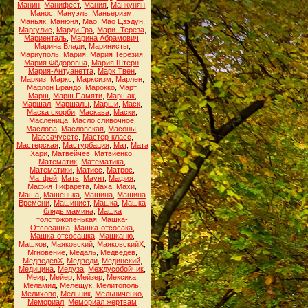
Манин
,
Манифест
,
Мания
,
Манкунян
,
Манос
,
Мануэль
,
Маньеризм
,
Маньяк
,
Манюня
,
Мао
,
Мао Цзэдун
,
Маргулис
,
Марди Гра
,
Мари -Тереза
,
Мариенталь
,
Марина Абрамович
,
Марина Влади
,
Маринисты
,
Мариуполь
,
Мария
,
Мария Терезия
,
Мария Фёдоровна
,
Мария Штерн
,
Мария-Антуанетта
,
Марк Твен
,
Маркиз
,
Маркс
,
Марксизм
,
Марлен
,
Марлон Брандо
,
Марокко
,
Март
,
Марш
,
Марш Памяти
,
Маршак
,
Маршал
,
Маршалы
,
Марши
,
Маск
,
Маска скорби
,
Маскава
,
Маски
,
Масленица
,
Масло сливочное
,
Маслова
,
Масловская
,
Масоны
,
Массачусетс
,
Мастер-класс
,
Мастерская
,
Мастурбация
,
Мат
,
Мата
Хари
,
Матвейчев
,
Матвиенко
,
Математик
,
Математика
,
Математики
,
Матисс
,
Матрос
,
Матфей
,
Мать
,
Маунт
,
Мафия
,
Мафия Тифарета
,
Маха
,
Махи
,
Маша
,
Машенька
,
Машина
,
Машина
Времени
,
Машинист
,
Машка
,
Машка
блядь мамина
,
Машка
толстожопенькая
,
Машка-
Отсосашка
,
Машка-отсосака
,
Машка-отсосашка
,
Машканю
,
Машков
,
Маяковский
,
МаяковскийХ
,
Мгновение
,
Медаль
,
Медведев
,
МедведевХ
,
Медведи
,
Мединский
,
Медицина
,
Медуза
,
Междусобойчик
,
Меир
,
Мейер
,
Мейзер
,
Мексика
,
Меламид
,
Мелещук
,
Мелитополь
,
Мелихово
,
Мельник
,
Мельниченко
,
Мемориал
,
Мемориал жертвам