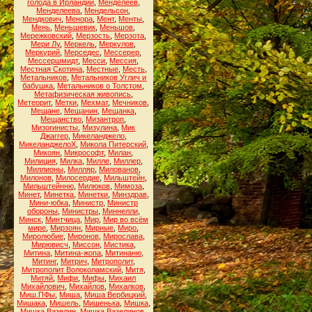
голода в Ирландии
,
Менделеев
,
Менделеева
,
Мендельсон
,
Мендкович
,
Менора
,
Мент
,
Менты
,
Мень
,
Меньшевик
,
Меньшов
,
Мережковский
,
Мерзость
,
Мерзота
,
Мери Лу
,
Меркель
,
Меркулов
,
Меркурий
,
Мерседес
,
Мессерер
,
Мессершмидт
,
Месси
,
Мессия
,
Местная Скотина
,
Местные
,
Месть
,
Метальников
,
Метальников Углич и
бабушка
,
Метальников о Толстом
,
Метафизическая живопись
,
Метеорит
,
Метки
,
Мехмат
,
Мечников
,
Мещане
,
Мещанин
,
Мещанка
,
Мещанство
,
Мизантроп
,
Мизогинисты
,
Мизулина
,
Мик
Джаггер
,
Микеланджело
,
МикеланджелоХ
,
Микола Питерский
,
Микоян
,
Микрософт
,
Милан
,
Милиция
,
Милка
,
Милле
,
Миллер
,
Миллионы
,
Милляр
,
Милованов
,
Милонов
,
Милосердие
,
Мильштейн
,
Мильштейнню
,
Милюков
,
Мимоза
,
Минет
,
Минетка
,
Минетки
,
Минздрав
,
Мини-юбка
,
Министр
,
Министр
обороны
,
Министры
,
Миннелли
,
Минск
,
Минтчица
,
Мир
,
Мир во всём
мире
,
Мирзоян
,
Мирные
,
Миро
,
Миролюбие
,
Миронов
,
Мирослава
,
Мирювисч
,
Миссон
,
Мистика
,
Митина
,
Митина-жопа
,
Митинаню
,
Митинг
,
Митрич
,
Митрополит
,
Митрополит Волоколамский
,
Митя
,
Митяй
,
Мифи
,
Мифы
,
Михаил
Михайлович
,
Михайлов
,
Михалков
,
Миш.ПФы
,
Миша
,
Миша Вербицкий
,
Мишака
,
Мишель
,
Мишенька
,
Мишка
,
Мишка Вазелин
,
Мишка Вазелинов
,