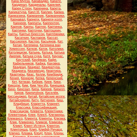
Кара-Мурза
,
Караваджо
,
Карате
,
Кардинал
,
Кардиналы
,
Карелия
,
Карен Строн
,
Каренина
,
Карета
,
Карикатура
,
Карл III
,
Карлин
,
Карма
,
Кармазина
,
Карманник
,
Карманники
,
Карнавал
,
Карнеги
,
Карнеги-холл
,
Карнеев
,
Карпаты
,
Карпентер
,
Карпов
,
Карпы
,
Картер
,
Картинка
,
Картинки
,
Карточки
,
Картошкин
,
Карты
,
Картье-Брессон
,
Картёжники
,
Касаткин
,
Каспаров
,
Кассат
,
Кассиопея
,
Кастро
,
Касьянов
,
Кат
,
Катар
,
Катерина
,
Катерина ван
Хемессен
,
Катков
,
Каток
,
Католики
,
Католицизм
,
Катынь
,
Катька
,
Катька
Америк
,
Катька-сука
,
Катя
,
Каунас
,
Каутский
,
Кауфман
,
Кафе
,
Кафельников
,
Кафка
,
Каховка
,
Квадрад
,
Квадрат
,
Квадратура
,
Квадрига
,
Квазимодо
,
Квартира
,
Квартиры
,
Квас
,
Келли
,
Кембридж
,
Кения
,
Кеннеди
,
Кепка
,
Керенский
,
Кет
,
Кетмар
,
Кибрик
,
Киев
,
Кики
,
Кикодзе
,
Ким
,
Ким Чен Ир
,
Кинешма
,
Кино
,
Кинозал
,
Кипа
,
Киреев
,
Кирилл
,
Киров
,
Кирпичёнок
,
Киселёв
,
Киссинджер
,
Китай
,
Китайские мозги
,
Китайскиеню
,
Китч
,
Китченер
,
Киш
,
Кладбище
,
Кларетта
,
Кларнет
,
Классика
,
Классификация
,
Классицизм
,
Клевета
,
Клеветники
,
Клеветница
,
Клее
,
КлееХ
,
Клезмеры
,
Клемансо
,
Клиента
,
Клиенты
,
Клизма
,
Клик
,
Клименко
,
Климов
,
Климова
,
Климт
,
Клинт Иствуд
,
Клинтон
,
Клинтонша
,
Клип
,
Клифф Ричард
,
Кличко
,
Клоака
,
Клодт
,
Клон
,
Клоны
,
Клоняра
,
Клоняра хитрожопая
,