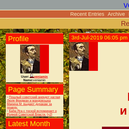
v
Recent Entries
Archive
Re
Profile
3rd-Jul-2019 06:05 pm
User:
veniamin
Name:
veniamin
Page Summary
·
Пошлый советский анекдот наглая
Люля Фридман и мандовошка
Марина М. выдают дуракам за
и
правду.
·
Баба-Яга с тоской вспоминает о
Родной Советской Власти.
[+2]
Latest Month