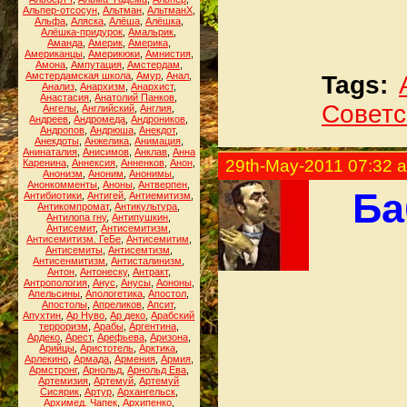
Альпер-отсосун
,
Альтман
,
АльтманХ
,
Альфа
,
Аляска
,
Алёша
,
Алёшка
,
Алёшка-придурок
,
Амальрик
,
Аманда
,
Америк
,
Америка
,
Американцы
,
Америкюки
,
Амнистия
,
Амона
,
Ампутация
,
Амстердам
,
Амстердамская школа
,
Амур
,
Анал
,
Tags:
Анализ
,
Анархизм
,
Анархист
,
Анастасия
,
Анатолий Панков
,
Советс
Ангелы
,
Английский
,
Англия
,
Андреев
,
Андромеда
,
Андроников
,
Андропов
,
Андрюша
,
Анекдот
,
Анекдоты
,
Анжелика
,
Анимация
,
Анинаталия
,
Анисимов
,
Анклав
,
Анна
29th-May-2011 07:32 
Каренина
,
Аннексия
,
Анненков
,
Анон
,
Анонизм
,
Аноним
,
Анонимы
,
Анонкомменты
,
Аноны
,
Антверпен
,
Ба
Антибиотики
,
Антигей
,
Антиемитизм
,
Антикомпромат
,
Антикультура
,
Антилопа гну
,
Антипушкин
,
Антисемит
,
Антисемитизм
,
Антисемитизм. ГеБе
,
Антисемитим
,
Антисемиты
,
Антисемтизм
,
Антисенмитизм
,
Антисталинизм
,
Антон
,
Антонеску
,
Антракт
,
Антропология
,
Анус
,
Анусы
,
Аононы
,
Апельсины
,
Апологетика
,
Апостол
,
Апостолы
,
Апреликов
,
Апсит
,
Апухтин
,
Ар Нуво
,
Ар деко
,
Арабский
терроризм
,
Арабы
,
Аргентина
,
Ардеко
,
Арест
,
Арефьева
,
Аризона
,
Арийцы
,
Аристотель
,
Арктика
,
Арлекино
,
Армада
,
Армения
,
Армия
,
Армстронг
,
Арнольд
,
Арнольд Ева
,
Артемизия
,
Артемуй
,
Артемуй
Сисярик
,
Артур
,
Архангельск
,
Архимед. Чапек
,
Архипенко
,