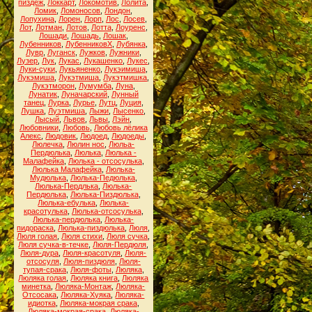
пиздёж
,
Локкарт
,
Локомотив
,
Лолита
,
Ломик
,
Ломоносов
,
Лондон
,
Лопухина
,
Лорен
,
Лорп
,
Лос
,
Лосев
,
Лот
,
Лотман
,
Лотов
,
Лотта
,
Лоуренс
,
Лошади
,
Лошадь
,
Лошак
,
Лубенников
,
ЛубенниковХ
,
Лубянка
,
Лувр
,
Луганск
,
Лужков
,
Лужники
,
Лузер
,
Лук
,
Лукас
,
Лукашенко
,
Лукес
,
Луки-суки
,
Лукьяненко
,
Лукэимиша
,
Лукэмиша
,
Лукэтмиша
,
Лукэтмишка
,
Лукэтморон
,
Лумумба
,
Луна
,
Лунатик
,
Луначарский
,
Лунный
танец
,
Лурка
,
Лурье
,
Лутц
,
Луция
,
Лушка
,
Луэтмиша
,
Лыжи
,
Лысенко
,
Лысый
,
Львов
,
Львы
,
Лэйн
,
Любовники
,
Любовь
,
Любовь лёлика
Алекс
,
Людовик
,
Людоед
,
Людоеды
,
Люлечка
,
Люлин нос
,
Люльа-
Пердюлька
,
Люлька
,
Люлька -
Малафейка
,
Люлька - отсосулька
,
Люлька Малафейка
,
Люлька-
Мудюлька
,
Люлька-Педюлька
,
Люлька-Пердлька
,
Люлька-
Пердюлька
,
Люлька-Пиздюлька
,
Люлька-ебулька
,
Люлька-
красотулька
,
Люлька-отсосулька
,
Люлька-пердюлька
,
Люлька-
пидораска
,
Люлька-пиздюлька
,
Люля
,
Люля голая
,
Люля стихи
,
Люля сучка
,
Люля сучка-в-течке
,
Люля-Пердюля
,
Люля-дура
,
Люля-красотуля
,
Люля-
отсосуля
,
Люля-пиздюля
,
Люля-
тупая-срака
,
Люля-фоты
,
Люляка
,
Люляка голая
,
Люляка книга
,
Люляка
минетка
,
Люляка-Монтаж
,
Люляка-
Отсосака
,
Люляка-Хуяка
,
Люляка-
идиотка
,
Люляка-мокрая срака
,
Люляка-мокрая-срака
,
Люляка-