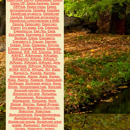
Евреи VIP
,
Евреи Каледин
,
Евреи
ЛЖРнов
,
Евреи-герои
,
Евреи.
Антисемитизм
,
Еврейка
,
Еврейки
,
Еврейская мудрость
,
Еврейская
свадьба
,
Еврейские антисемиты
,
Еврейское сопротивление в ВМВ
,
Европа
,
Евросовет
,
Евросоюз
,
Египет
,
Его мама
,
Еда
,
Единорог
,
Единороссы
,
Ежи Лец
,
Ежов
,
Екатерина
,
Екатерина II
,
Екатерина
Великая
,
Елена
,
Елизавета
,
Елизавета II
,
Ельцин
,
Емелин
,
Ереван
,
Ереи
,
Еременко
,
Ерунда
,
Есенин
,
Еськов
,
Ефимов
,
Ефимова
,
Ефремов
,
ЖЖ
,
ЖЖ. Блогеры
,
ЖЖ1
,
ЖЖНЕТ
,
ЖЖжурнал
,
ЖЖзабан
,
ЖЖимпорт
,
ЖЖнов
,
ЖЖнов-3
,
ЖЖнов2
,
ЖЖнов3
,
ЖЖнов3. День
рождения
,
ЖЖуход
,
ЖЖфоты
,
ЖЛЖР
,
ЖОПА
,
ЖРнов2
,
ЖУ
,
Жаба
,
Жадность
,
Жалоба
,
Жалобы
,
Жандармы
,
Жанна
,
Жанр
,
Жанры
,
Жара
,
Жаргон
,
Жариков
,
Жванецкий
,
ЖеЖешка
,
Железная дорога
,
Жена
,
Жених
,
Женоненавистник
,
Женский
,
Женский портрет
,
Женщина
,
Женщина обо мне
,
Женщины
,
Женщиныню
,
Женщиныню.
Фридманню
,
Женщиню
,
Женя
,
Жером
,
Жертвы
,
Живой Журнал
,
Живопись
,
Живопись. Искусство
,
Животное
,
Животные
,
Жидоаллергина
,
Жидобандеровцы
,
Жидобандэровцы
,
Жидовка
,
Жидовская морда
,
Жидовские алые
вожжи
,
Жидохвост
,
Жидохвост
Цезарь
,
Жидохвост можно
,