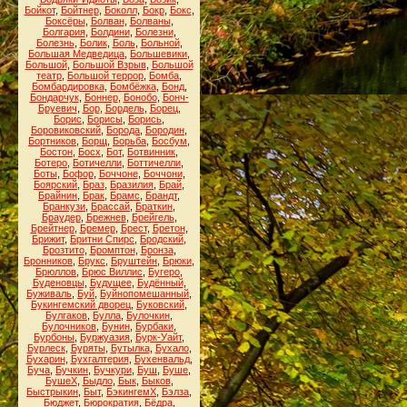
Бойкот
,
Бойтнер
,
Боколл
,
Бокр
,
Бокс
,
Боксёры
,
Болван
,
Болваны
,
Болгария
,
Болдини
,
Болезни
,
Болезнь
,
Болик
,
Боль
,
Больной
,
Большая Медведица
,
Большевики
,
Большой
,
Большой Взрыв
,
Большой
театр
,
Большой террор
,
Бомба
,
Бомбардировка
,
Бомбёжка
,
Бонд
,
Бондарчук
,
Боннер
,
Бонобо
,
Бонч-
Бруевич
,
Бор
,
Бордель
,
Борец
,
Борис
,
Борисы
,
Борись
,
Боровиковский
,
Борода
,
Бородин
,
Бортников
,
Борщ
,
Борьба
,
Босбум
,
Бостон
,
Босх
,
Бот
,
Ботвинник
,
Ботеро
,
Ботичелли
,
Боттичелли
,
Боты
,
Бофор
,
Боччоне
,
Боччони
,
Боярский
,
Браз
,
Бразилия
,
Брай
,
Брайнин
,
Брак
,
Брамс
,
Брандт
,
Бранкузи
,
Брассай
,
Браткин
,
Браудер
,
Брежнев
,
Брейгель
,
Брейтнер
,
Бремер
,
Брест
,
Бретон
,
Брижит
,
Бритни Спирс
,
Бродский
,
Брозтито
,
Бромптон
,
Бронза
,
Бронников
,
Брукс
,
Бруштейн
,
Брюки
,
Брюллов
,
Брюс Виллис
,
Бугеро
,
Буденовцы
,
Будущее
,
Будённый
,
Буживаль
,
Буй
,
Буйнопомешанный
,
Букингемский дворец
,
Буковский
,
Булгаков
,
Булла
,
Булочкин
,
Булочников
,
Бунин
,
Бурбаки
,
Бурбоны
,
Буржуазия
,
Бурк-Уайт
,
Бурлеск
,
Буряты
,
Бутылка
,
Бухало
,
Бухарин
,
Бухгалтерия
,
Бухенвальд
,
Буча
,
Бучкин
,
Бучкури
,
Буш
,
Буше
,
БушеХ
,
Быдло
,
Бык
,
Быков
,
Быстрыкин
,
Быт
,
БэкингемХ
,
Бэлза
,
Бюджет
,
Бюрократия
,
Бёдра
,