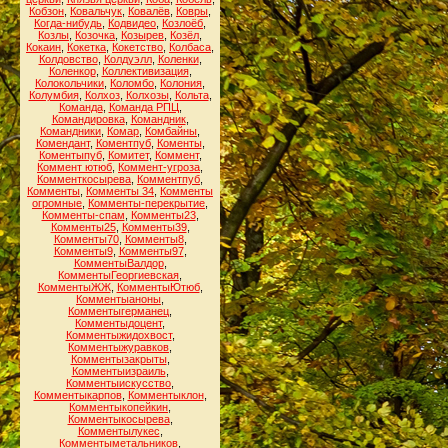
Кобзон
,
Ковальчук
,
Ковалёв
,
Ковры
,
Когда-нибудь
,
Кодвидео
,
Козлоёб
,
Козлы
,
Козочка
,
Козырев
,
Козёл
,
Кокаин
,
Кокетка
,
Кокетство
,
Колбаса
,
Колдовство
,
Колдуэлл
,
Коленки
,
Коленкор
,
Коллективизация
,
Колокольчики
,
Коломбо
,
Колония
,
Колумбия
,
Колхоз
,
Колхозы
,
Кольта
,
Команда
,
Команда РПЦ
,
Командировка
,
Командник
,
Командники
,
Комар
,
Комбайны
,
Комендант
,
Коментпуб
,
Коменты
,
Коментыпуб
,
Комитет
,
Коммент
,
Коммент ютюб
,
Коммент-угроза
,
Комменткосырева
,
Комментпуб
,
Комменты
,
Комменты 34
,
Комменты
огромные
,
Комменты-перекрытие
,
Комменты-спам
,
Комменты23
,
Комменты25
,
Комменты39
,
Комменты70
,
Комменты8
,
Комменты9
,
Комменты97
,
КомментыВалдор
,
КомментыГеоргиевская
,
КомментыЖЖ
,
КомментыЮтюб
,
Комментыаноны
,
Комментыгерманец
,
Комментыдоцент
,
Комментыжидохвост
,
Комментыжуравков
,
Комментызакрыты
,
Комментыизраиль
,
Комментыискусство
,
Комментыкарпов
,
Комментыклон
,
Комментыкопейкин
,
Комментыкосырева
,
Комментылукес
,
Комментыметальников
,