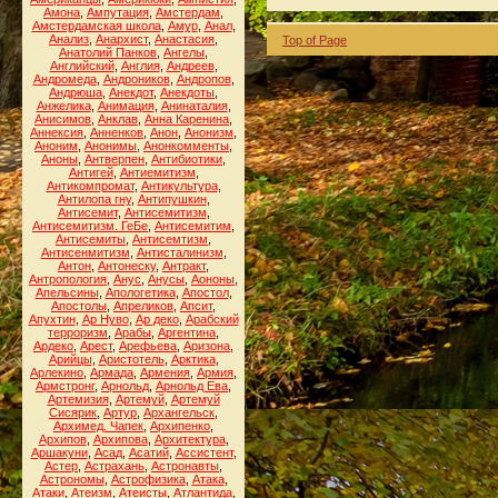
Амона
,
Ампутация
,
Амстердам
,
Амстердамская школа
,
Амур
,
Анал
,
Анализ
,
Анархист
,
Анастасия
,
Top of Page
Анатолий Панков
,
Ангелы
,
Английский
,
Англия
,
Андреев
,
Андромеда
,
Андроников
,
Андропов
,
Андрюша
,
Анекдот
,
Анекдоты
,
Анжелика
,
Анимация
,
Анинаталия
,
Анисимов
,
Анклав
,
Анна Каренина
,
Аннексия
,
Анненков
,
Анон
,
Анонизм
,
Аноним
,
Анонимы
,
Анонкомменты
,
Аноны
,
Антверпен
,
Антибиотики
,
Антигей
,
Антиемитизм
,
Антикомпромат
,
Антикультура
,
Антилопа гну
,
Антипушкин
,
Антисемит
,
Антисемитизм
,
Антисемитизм. ГеБе
,
Антисемитим
,
Антисемиты
,
Антисемтизм
,
Антисенмитизм
,
Антисталинизм
,
Антон
,
Антонеску
,
Антракт
,
Антропология
,
Анус
,
Анусы
,
Аононы
,
Апельсины
,
Апологетика
,
Апостол
,
Апостолы
,
Апреликов
,
Апсит
,
Апухтин
,
Ар Нуво
,
Ар деко
,
Арабский
терроризм
,
Арабы
,
Аргентина
,
Ардеко
,
Арест
,
Арефьева
,
Аризона
,
Арийцы
,
Аристотель
,
Арктика
,
Арлекино
,
Армада
,
Армения
,
Армия
,
Армстронг
,
Арнольд
,
Арнольд Ева
,
Артемизия
,
Артемуй
,
Артемуй
Сисярик
,
Артур
,
Архангельск
,
Архимед. Чапек
,
Архипенко
,
Архипов
,
Архипова
,
Архитектура
,
Аршакуни
,
Асад
,
Асатий
,
Ассистент
,
Астер
,
Астрахань
,
Астронавты
,
Астрономы
,
Астрофизика
,
Атака
,
Атаки
,
Атеизм
,
Атеисты
,
Атлантида
,