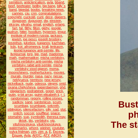
semitism
,
anticlericalism
,
avla
,
bband
,
beef
,
beefeater
,
beilby
,
big bang
,
billy`s
band
,
bipedal
,
boobs
,
breaking news
,
cannes
,
ciu
,
cnn
,
congratulations
,
copyright
,
cuckold
,
cunt
,
dece
,
diapers
,
dugasper
,
dugusper
,
dw
,
einstein
,
eksray
,
eliyahu
,
email
,
english
,
erlang
,
fart
,
fat
,
filthy
,
filton
,
giphy
,
google
,
gudrun
,
hitler
,
hoodlum
,
hyperion
,
imgur
,
institute of modern russia
,
jackass
,
jewish
,
joe pesci
,
joseph brodsky
,
josephus
,
jukebox
,
kaganov
,
kazhdan
,
kds
,
kot_afromeeva
,
krall
,
lenkasm
,
leonid kaganov anti-semite
,
life
,
livejournal
,
lorp
,
lqp
,
mad
,
madonna
,
math
,
mathematiker
,
misha verbitsky
,
misha verbitsky anti-semite
,
misha
verbitsky rabid anti-semite
,
misha
verbitsky stool pigeon
,
moma
,
moonshiners
,
motherfuckers
,
movies
,
murals
,
murder
,
nasa
,
nazy
,
necax
,
neklyueva
,
nemtsov
,
new jersey
,
nickelback
,
nude
,
odessa
,
olegmi
,
ontd
,
oxana chelysheva
,
paperdaemon
,
phd
,
plagiarism
,
podrabinek
,
poper
,
prick
,
putin
,
q-bit array
,
quinn elisabeth ii
,
r_l
,
randomman
,
regoriy
,
rolling stones
,
Bust
sadkov
,
sane
,
sardonicus
,
scum
,
scumbag
,
scumbags
,
sekreth
,
siblington
,
silencefactory
,
silly_sad
,
slut
,
ph
snitch
,
soccer
,
souffleur
,
space
,
stomahin
,
sup
,
symbolith
,
theresa may
,
tiktok
,
tits
,
verbitsky
,
vip
,
The st
vituhnovskaya
,
vitukhnovskaya
,
watermarks
,
whore
,
wieiner
,
youtube
,
yulya fridman
,
zim
,
zim_a
,
Ё
,
Ёксель
,
Ёршик
,
Аvla
,
АНУС
,
АТУ
,
АФОН
,