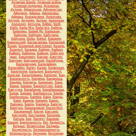
Атомная бомба
,
Атомная война
,
Атомная подлодка
,
Аукционы
,
Аутизм
,
Афанасьев
,
Афганистан
,
Афедрон
,
Афины
,
Афоризмы
,
Африка
,
Ахмадулина
,
Ахматова
,
Ахуеев
,
Ахуеево
,
Ацтеки
,
Ашкенази
,
Аэропорт
,
Аятолла
,
БАБЫ
,
БЫК
,
Баба
,
Баба-Яга
,
Баба-яга
,
Бабель
,
Бабизмы
,
Бабий Яр
,
Бабицкая
,
Бабочки
,
Бабурин
,
Бабучина
,
Бабушка
,
Бабы
,
Бабьё
,
Бавария
,
Бавильский
,
Багдасарова
,
Багрицкий
,
Базар
,
Базарный аристократ
,
Базиль
,
БазильХ
,
Базыма
,
Байден
,
Байкал
,
Байкер
,
Байкеры
,
Байрон
,
Байя кон
диас
,
Бакалович
,
Баклан
,
Бакстер
,
Бакунин
,
Бакушинская
,
Балабурда
,
Балалаечник
,
Балалайкин
,
Балалайкн
,
Балет
,
Балин
,
Балморал
,
Балотелли
,
Бальдунг
,
БальдунгХ
,
Бальзак
,
Бальтерманц
,
Бальтюс
,
Бан
,
Банальность
,
Бандера
,
Бандерша
,
Банджо
,
Бандиты
,
Банионис
,
Банк
,
Банки
,
Банкир
,
Банкротство
,
Баня
,
Бар-сука
,
Барабанов
,
Барабанщица
,
Барак
,
Бараки
,
Барбаросса
,
Барби
,
Барбизонцы
,
Барбра
,
Бард
,
Барды
,
Баре
,
Барков
,
Бармин
,
Барнс
,
Барокко
,
Барон
,
Барриса
,
Барсук
,
Барсука
,
Барышников
,
Баскетбол
,
Басманный
,
Басня
,
Бассано
,
Бастилия
,
Бастрыкин
,
Баталов
,
Батька
,
Бах
,
Бахмут
,
Башмак
,
Башня
,
Бдительность
,
Бег
,
Бедность
,
Бедные
,
Безвкусица
,
Бездарь
,
Бездетность
,
Безнаказанность
,
Безопасность
,
Безумие
,
Безумная