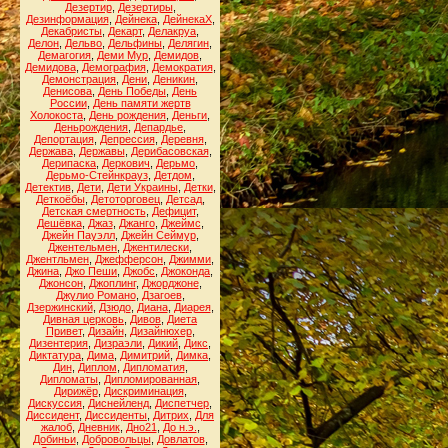
Дезертир
,
Дезертиры
,
Дезинформация
,
Дейнека
,
ДейнекаХ
,
Декабристы
,
Декарт
,
Делакруа
,
Делон
,
Дельво
,
Дельфины
,
Делягин
,
Демагогия
,
Деми Мур
,
Демидов
,
Демидова
,
Демография
,
Демократия
,
Демонстрация
,
Дени
,
Деникин
,
Денисова
,
День Победы
,
День
России
,
День памяти жертв
Холокоста
,
День рождения
,
Деньги
,
Деньрождения
,
Депардье
,
Депортация
,
Депрессия
,
Деревня
,
Держава
,
Державы
,
Дерибасовская
,
Дерипаска
,
Деркович
,
Дерьмо
,
Дерьмо-Стейнкрауз
,
Детдом
,
Детектив
,
Дети
,
Дети Украины
,
Детки
,
Деткоёбы
,
Детоторговец
,
Детсад
,
Детская смертность
,
Дефицит
,
Дешёвка
,
Джаз
,
Джанго
,
Джеймс
,
Джейн Пауэлл
,
Джейн Сеймур
,
Джентельмен
,
Джентилески
,
Джентльмен
,
Джефферсон
,
Джимми
,
Джина
,
Джо Пеши
,
Джобс
,
Джоконда
,
Джонсон
,
Джоплинг
,
Джорджоне
,
Джулио Романо
,
Дзагоев
,
Дзержинский
,
Дзюдо
,
Диана
,
Диарея
,
Дивная церковь
,
Дивов
,
Диета
Привет
,
Дизайн
,
Дизайнюхер
,
Дизентерия
,
Дизраэли
,
Дикий
,
Дикс
,
Диктатура
,
Дима
,
Димитрий
,
Димка
,
Дин
,
Диплом
,
Дипломатия
,
Дипломаты
,
Дипломированная
,
Дирижёр
,
Дискриминация
,
Дискуссия
,
Диснейленд
,
Диспетчер
,
Диссидент
,
Диссиденты
,
Дитрих
,
Для
жалоб
,
Дневник
,
Дно21
,
До н.э.
,
Добиньи
,
Добровольцы
,
Довлатов
,