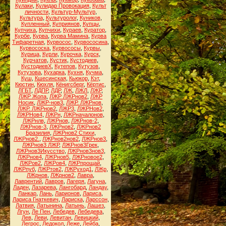
Кулаки
,
Кулидар Провокация
,
Культ
личности
,
Культур-Мультур
,
Культура
,
Культуролог
,
Куников
,
Купленный
,
Куприянов
,
Купцы
,
Купчиха
,
Купчихи
,
Кураев
,
Куратор
,
Курбе
,
Курва
,
Курва Мамина
,
Курва
Тифаретная
,
Курвосос
,
Курвососина
,
Курвососка
,
Курвососы
,
Курвы
,
Курица
,
Курли
,
Курочка
,
Курск
,
Курчатов
,
Кустик
,
Кустодиев
,
КустодиевХ
,
Кутепов
,
Кутузов
,
Кутузова
,
Кухарка
,
Кухня
,
Кучма
,
Куш
,
Кшесинская
,
Кьюкор
,
Кэт
,
Кюстин
,
Кюхля
,
Кёнигсберг
,
Кёртис
,
ЛГБТ
,
ЛДПР
,
ЛДР
,
ЛЖ
,
ЛЖЛ
,
ЛЖР
,
ЛЖР Жопа
,
ЛЖР ЛЖРнов2
,
ЛЖР
Носик
,
ЛЖР-нов3
,
ЛЖР. ЛЖРнов
,
ЛЖР. ЛЖРнов2
,
ЛЖР3
,
ЛЖРНов2
,
ЛЖРНов4
,
ЛЖРн
,
ЛЖРначалонов
,
ЛЖРнлв
,
ЛЖРнов
,
ЛЖРнов-2
,
ЛЖРнов-3
,
ЛЖРнов2
,
ЛЖРнов2
Бразилия
,
ЛЖРнов2 Стихи
,
ЛЖРнов2.
,
ЛЖРнов2нов2
,
ЛЖРнов3
,
ЛЖРнов3 ЛЖР
,
ЛЖРнов3Грек
,
ЛЖРнов3Икусство
,
ЛЖРнов3нов3
,
ЛЖРнов4
,
ЛЖРнов5
,
ЛЖРновое2
,
ЛЖРов2
,
ЛЖРов4
,
ЛЖРпрощай
,
ЛЖРпуб
,
ЛЖРтов2
,
ЛЖРуход1
,
ЛЖр
,
ЛЖрнов
,
ЛЖрнов2
,
Лавра
,
Лаврентий
,
Лавров
,
Лагеря
,
Лагуна
,
Ладен
,
Лазарева
,
Лангобард
,
Ландау
,
Ланкар
,
Лань
,
Ларионов
,
Лариса
,
Лариса Гнаткевич
,
Лариска
,
Ларссон
,
Латвия
,
Латынина
,
Латынь
,
Лашез
,
Лгун
,
Ле Пен
,
Лебедев
,
Лебедева
,
Лев
,
Леви
,
Левитан
,
Левицкий
,
Легрос
,
Ледокол
,
Леже
,
Лейба
,