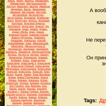
Абель
,
Аборт
,
Аборты
,
Абрамович
,
Абрамочкин
,
Абстракционизм
,
Абсурд
,
Авангард
,
Аватар
,
Аввакум
,
А вооб
Авдеевка
,
Авель
,
Авиалинии
,
Авиация
,
Австралия
,
Австрия
,
Автомобили
,
Автопортрет
,
Автостоянка
,
Агадамов
,
Агафонов
,
Агент
,
Агентство
,
Агенты
,
Агитация
,
кан
Агитпроп
,
Агитпроп Идиоты
,
АгитпропХ
,
Агностики
,
Агрегат
,
Ад
,
Адагамов
,
Адам
,
АдамХ
,
Адамс
,
Аддис-Абеба
,
Адик
,
Админ
,
Администрация
,
Администрация
Живого Журнала.
,
Адмирал
,
Не пере
Адоманис
,
Адюльтер
,
Азатий
,
Азербайджан
,
Азия
,
Айвазовский
,
Айзенберг
,
Айнзатцгруппа D
,
Академизм
,
Академик
,
Академия
,
Акварель
,
Аквариум
,
Акнтисемитизм
,
Актёры
,
Акулетта
,
Акунин
,
Акцент
,
Он прин
Акционизм
,
Аладжалов
,
Аламар
,
Албания
,
Алекс
,
Александер
,
з
Александр
,
Александр II
,
Александр
III
,
Александр Первый
,
Александра
Фёдоровна
,
Александров
,
Алексеева
,
Алексей
,
Алексенко
,
Алексий
,
Ален
Делон
,
Алена
,
Алжир
,
Алик Фридман
,
Алина
,
Алина-Пердюлина
,
Алиса
,
Алкаш
,
Алкаши
,
Алкашка
,
Аллах
,
Аллигатор
,
Аллори
,
Алрами
,
Алчевск
,
Аль Пачино
,
Аль-Джазира
,
Аль-
Каида
,
Альба
,
Альбац
,
Альберт
,
Альберт I
,
Альма-Тадема
,
Альпер
,
Альпер-отсосун
,
Альтман
,
АльтманХ
,
Альфа
,
Аляска
,
Алёша
,
Алёшка
,
Tags:
Др
Алёшка-придурок
,
Амальрик
,
Аманда
,
Америк
,
Америка
,
Американцы
,
Америкюки
,
Амнистия
,