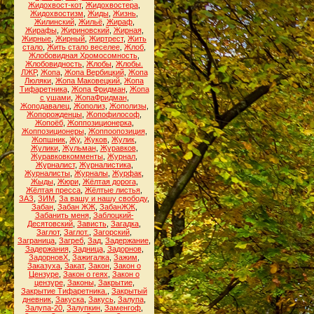
Жидохвост-кот
,
Жидохвостера
,
Жидохвостизм
,
Жиды
,
Жизнь
,
Жилинский
,
Жильё
,
Жираф
,
Жирафы
,
Жириновский
,
Жирная
,
Жирные
,
Жирный
,
Жиртрест
,
Жить
стало
,
Жить стало веселее
,
Жлоб
,
Жлобовидная Хромосомность
,
Жлобовидность
,
Жлобы
,
Жлобы.
ЛЖР
,
Жопа
,
Жопа Вербицкий
,
Жопа
Люляки
,
Жопа Маковецкий
,
Жопа
Тифаретника
,
Жопа Фридман
,
Жопа
с ушами
,
ЖопаФридман
,
Жоподавалец
,
Жополиз
,
Жополизы
,
Жопорожденцы
,
Жопофилософ
,
Жопоёб
,
Жоппозиционерка
,
Жоппозиционеры
,
Жоппоопозиция
,
Жопшник
,
Жу
,
Жуков
,
Жулик
,
Жулики
,
Жульман
,
Журавков
,
Журавковкомменты
,
Журнал
,
Журналист
,
Журналистика
,
Журналисты
,
Журналы
,
Журфак
,
Жыды
,
Жюри
,
Жёлтая дорога
,
Жёлтая пресса
,
Жёлтые листья
,
ЗАЗ
,
ЗИМ
,
За вашу и нашу свободу
,
Забан
,
Забан ЖЖ
,
ЗабанЖЖ
,
Забанить меня
,
Заблоцкий-
Десятовский
,
Зависть
,
Загадка
,
Заглот
,
Заглот.
,
Загорский
,
Заграница
,
Загреб
,
Зад
,
Задержание
,
Задержания
,
Задница
,
Задорнов
,
ЗадорновХ
,
Зажигалка
,
Зажим
,
Заказуха
,
Закат
,
Закон
,
Закон о
Цензуре
,
Закон о геях
,
Закон о
цензуре
,
Законы
,
Закрытие
,
Закрытие Тифаретника.
,
Закрытый
дневник
,
Закуска
,
Закусь
,
Залупа
,
Залупа-20
,
Залупкин
,
Заменгоф
,