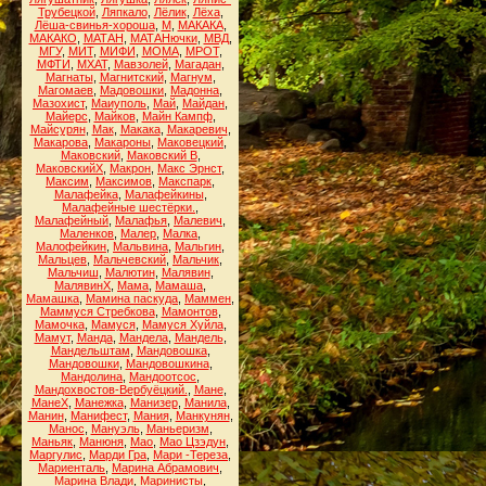
Трубецкой
,
Ляпкало
,
Лёлик
,
Лёха
,
Лёша-свинья-хороша
,
М
,
МАКАКА
,
МАКАКО
,
МАТАН
,
МАТАНючки
,
МВД
,
МГУ
,
МИТ
,
МИФИ
,
МОМА
,
МРОТ
,
МФТИ
,
МХАТ
,
Мавзолей
,
Магадан
,
Магнаты
,
Магнитский
,
Магнум
,
Магомаев
,
Мадовошки
,
Мадонна
,
Мазохист
,
Маиуполь
,
Май
,
Майдан
,
Майерс
,
Майков
,
Майн Кампф
,
Майсурян
,
Мак
,
Макака
,
Макаревич
,
Макарова
,
Макароны
,
Маковецкий
,
Маковский
,
Маковский В
,
МаковскийХ
,
Макрон
,
Макс Эрнст
,
Максим
,
Максимов
,
Макспарк
,
Малафейка
,
Малафейкины
,
Малафейные шестёрки.
,
Малафейный
,
Малафья
,
Малевич
,
Маленков
,
Малер
,
Малка
,
Малофейкин
,
Мальвина
,
Мальгин
,
Мальцев
,
Мальчевский
,
Мальчик
,
Мальчиш
,
Малютин
,
Малявин
,
МалявинХ
,
Мама
,
Мамаша
,
Мамашка
,
Мамина паскуда
,
Маммен
,
Маммуся Стребкова
,
Мамонтов
,
Мамочка
,
Мамуся
,
Мамуся Хуйла
,
Мамут
,
Манда
,
Мандела
,
Мандель
,
Мандельштам
,
Мандовошка
,
Мандовошки
,
Мандовошкина
,
Мандолина
,
Мандоотсос
,
Мандохвостов-Вербуёцкий.
,
Мане
,
МанеХ
,
Манежка
,
Манизер
,
Манила
,
Манин
,
Манифест
,
Мания
,
Манкунян
,
Манос
,
Мануэль
,
Маньеризм
,
Маньяк
,
Манюня
,
Мао
,
Мао Цзэдун
,
Маргулис
,
Марди Гра
,
Мари -Тереза
,
Мариенталь
,
Марина Абрамович
,
Марина Влади
,
Маринисты
,