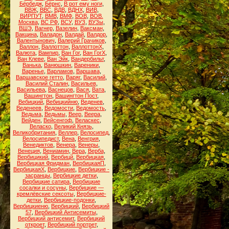
Бёрбедж
,
Бёрнс
,
В рот ему ноги
,
ВВЖ
,
ВВС
,
ВДВ
,
ВДНХ
,
ВИВ
,
ВИРПУТ
,
ВМВ
,
ВМФ
,
ВОВ
,
ВОВ.
Москва
,
ВС РФ
,
ВСУ
,
ВУЗ
,
ВУЗы
,
ВШЭ
,
Вагнер
,
Вазелин
,
Ваксман
,
Вакцина
,
Валадон
,
Валдай
,
Валдор
,
Валентынович
,
Валерий Грачиков
,
Валлон
,
Валлоттон
,
ВаллоттонХ
,
Валюта
,
Вампир
,
Ван Гог
,
Ван ГогХ
,
Ван Клеве
,
Ван Эйк
,
Вандербильт
,
Ванька
,
Ванюшкин
,
Вареники
,
Варенье
,
Варламов
,
Варшава
,
Варшавское гетто
,
Варяг
,
Василий
,
Василий Сталин
,
Васильев
,
Васильева
,
Васнецов
,
Вася
,
Вата
,
Вашингтон
,
Вашингтон Пост
,
Вебицкий
,
Вебицкийню
,
Веденев
,
Веденеев
,
Ведомости
,
Ведомость
,
Ведьма
,
Ведьмы
,
Веер
,
Веера
,
Вейден
,
Вейсенгоф
,
Веласкес
,
Веласко
,
Великий Князь
,
Великобритания
,
Веллер
,
Велосипед
,
Велосипедист
,
Вена
,
Венгрия
,
Венедиктов
,
Венера
,
Венеры
,
Венеция
,
Вениамин
,
Вера
,
Верба
,
Вербицикий
,
Вербицй
,
Вербицкая
,
Вербицкая Фридман
,
ВербицкаяП
,
ВербицкаяХ
,
Вербицкие
,
Вербицкие -
засранцы
,
Вербицкие детки
,
Вербицкие сатира
,
Вербицкие
сосалки и сосуны
,
Вербицкие —
кремлёвские сексоты
,
Вербицкие-
детки
,
Вербицкие-подонки
,
Вербицкиеню
,
Вербицкий
,
Вербицкий
57
,
Вербицкий Антисемиты
,
Вербицкий антисемит
,
Вербицкий
откроет
,
Вербицкий портрет
,