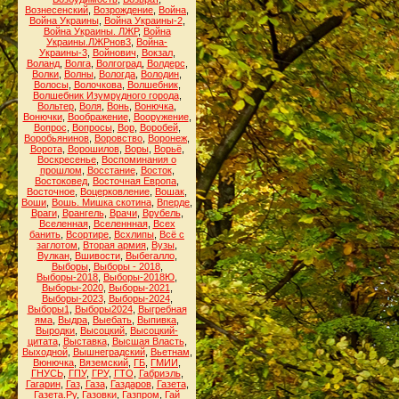
Вознесенский
,
Возрождение
,
Война
,
Война Украины
,
Война Украины-2
,
Война Украины. ЛЖР
,
Война
Украины.ЛЖРнов3
,
Война-
Украины-3
,
Войнович
,
Вокзал
,
Воланд
,
Волга
,
Волгоград
,
Волдерс
,
Волки
,
Волны
,
Вологда
,
Володин
,
Волосы
,
Волочкова
,
Волшебник
,
Волшебник Изумрудного города
,
Вольтер
,
Воля
,
Вонь
,
Вонючка
,
Вонючки
,
Воображение
,
Вооружение
,
Вопрос
,
Вопросы
,
Вор
,
Воробей
,
Воробьянинов
,
Воровство
,
Воронеж
,
Ворота
,
Ворошилов
,
Воры
,
Ворьё
,
Воскресенье
,
Воспоминания о
прошлом
,
Восстание
,
Восток
,
Востоковед
,
Восточная Европа
,
Восточное
,
Воцерковление
,
Вошак
,
Воши
,
Вошь. Мишка скотина
,
Вперде
,
Враги
,
Врангель
,
Врачи
,
Врубель
,
Вселенная
,
Вселеннная
,
Всех
банить
,
Всортире
,
Всхлипы
,
Всё с
заглотом
,
Вторая армия
,
Вузы
,
Вулкан
,
Вшивости
,
Выбегалло
,
Выборы
,
Выборы - 2018
,
Выборы-2018
,
Выборы-2018Ю
,
Выборы-2020
,
Выборы-2021
,
Выборы-2023
,
Выборы-2024
,
Выборы1
,
Выборы2024
,
Выгребная
яма
,
Выдра
,
Выебать
,
Выпивка
,
Выродки
,
Высоцкий
,
Высоцкий-
цитата
,
Выставка
,
Высшая Власть
,
Выходной
,
Вышнеградский
,
Вьетнам
,
Вюнючка
,
Вяземский
,
ГБ
,
ГМИИ
,
ГНУСЬ
,
ГПУ
,
ГРУ
,
ГТО
,
Габриэль
,
Гагарин
,
Газ
,
Газа
,
Газдаров
,
Газета
,
Газета.Ру
,
Газовки
,
Газпром
,
Гай