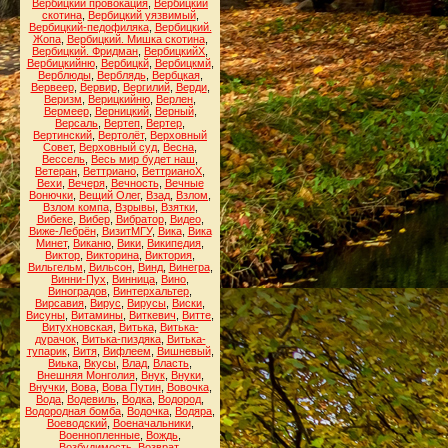
Вербицкий провокация
,
Вербицкий
скотина
,
Вербицкий уязвимый
,
Вербицкий-педофиляка
,
Вербицкий.
Жопа
,
Вербицкий. Мишка скотина
,
Вербицкий. Фридман
,
ВербицкийХ
,
Вербицкийню
,
Вербицкй
,
Вербицкмй
,
Верблюды
,
Верблядь
,
Вербцкая
,
Вервеер
,
Вервир
,
Вергилий
,
Верди
,
Веризм
,
Верицкийню
,
Верлен
,
Вермеер
,
Верницкий
,
Верный
,
Версаль
,
Вертеп
,
Вертер
,
Вертинский
,
Вертолёт
,
Верховный
Совет
,
Верховный суд
,
Весна
,
Вессель
,
Весь мир будет наш
,
Ветеран
,
Веттриано
,
ВеттрианоХ
,
Вехи
,
Вечеря
,
Вечность
,
Вечные
Вонючки
,
Вещий Олег
,
Взад
,
Взлом
,
Взлом компа
,
Взрывы
,
Взятки
,
Вибеке
,
Вибер
,
Вибратор
,
Видео
,
Виже-Лебрён
,
ВизитМГУ
,
Вика
,
Вика
Минет
,
Виканю
,
Вики
,
Википедия
,
Виктор
,
Викторина
,
Виктория
,
Вильгельм
,
Вильсон
,
Винд
,
Винегра
,
Винни-Пух
,
Винница
,
Вино
,
Виноградов
,
Винтерхальтер
,
Вирсавия
,
Вирус
,
Вирусы
,
Виски
,
Висуны
,
Витамины
,
Виткевич
,
Витте
,
Витухновская
,
Витька
,
Витька-
дурачок
,
Витька-пиздяка
,
Витька-
тупарик
,
Витя
,
Вифлеем
,
Вишневый
,
Виька
,
Вкусы
,
Влад
,
Власть
,
Внешняя Монголия
,
Внук
,
Внуки
,
Внучки
,
Вова
,
Вова Путин
,
Вовочка
,
Вода
,
Водевиль
,
Водка
,
Водород
,
Водородная бомба
,
Водочка
,
Водяра
,
Воеводский
,
Военачальники
,
Военнопленные
,
Вождь
,
Возбудимость
,
Возврат
,