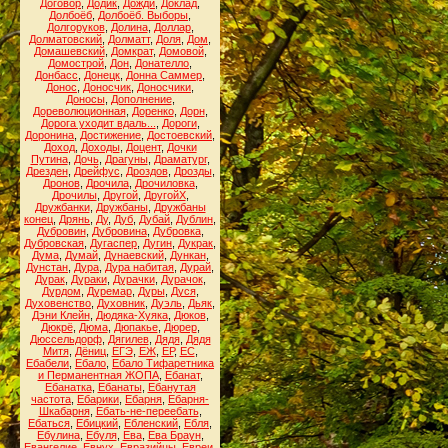
Договор
,
Додик
,
Дожди
,
Доклад
,
Долбоёб
,
Долбоёб. Выборы
,
Долгоруков
,
Долина
,
Доллар
,
Долматовский
,
Долматт
,
Доля
,
Дом
,
Домашевский
,
Домкрат
,
Домовой
,
Домострой
,
Дон
,
Донателло
,
Донбасс
,
Донецк
,
Донна Саммер
,
Донос
,
Доносчик
,
Доносчики
,
Доносы
,
Дополнение
,
Дореволюционная
,
Доренко
,
Дорн
,
Дорога уходит вдаль...
,
Дороги
,
Доронина
,
Достижение
,
Достоевский
,
Доход
,
Доходы
,
Доцент
,
Дочки
Путина
,
Дочь
,
Драгуны
,
Драматург
,
Дрезден
,
Дрейфус
,
Дроздов
,
Дрозды
,
Дронов
,
Дрочила
,
Дрочиловка
,
Дрочилы
,
Другой
,
ДругойХ
,
Дружбанки
,
Дружбаны
,
Дружбаны
конец
,
Дрянь
,
Ду
,
Дуб
,
Дубай
,
Дублин
,
Дубровин
,
Дубровина
,
Дубровка
,
Дубровская
,
Дугаспер
,
Дугин
,
Дукрак
,
Дума
,
Думай
,
Дунаевский
,
Дункан
,
Дунстан
,
Дура
,
Дура набитая
,
Дурай
,
Дурак
,
Дураки
,
Дурачки
,
Дурачок
,
Дурдом
,
Дуремар
,
Дуры
,
Дуся
,
Духовенство
,
Духовник
,
Дуэль
,
Дьяк
,
Дэни Клейн
,
Дюдяка-Хуяка
,
Дюков
,
Дюкрё
,
Дюма
,
Дюпакье
,
Дюрер
,
Дюссельдорф
,
Дягилев
,
Дядя
,
Дядя
Митя
,
Дёниц
,
ЕГЭ
,
ЕЖ
,
ЕР
,
ЕС
,
Ебабели
,
Ебало
,
Ебало Тифаретника
и Перманентная ЖОПА
,
Ебанат
,
Ебанатка
,
Ебанаты
,
Ебанутая
частота
,
Ебарики
,
Ебарня
,
Ебарня-
Шкабарня
,
Ебать-не-переебать
,
Ебаться
,
Ебицкий
,
Ебленский
,
Ебля
,
Ебулина
,
Ебуля
,
Ева
,
Ева Браун
,
Евангелие
,
Евнух
,
Евразийцы
,
Евреи
,