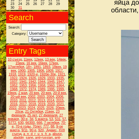
16
17
18
19
20
21
22
яйца до
23
24
25
26
27
28
29
30
31
области,
Search
Search:
Category:
Entry Tags
10 съезд
,
11век
,
12век
,
13 век
,
14век
,
15век
,
16 век
,
16век
,
17век
,
17октября
,
18+
,
1891
,
1893
,
18век
,
19
век
,
1900
,
1905
,
1906
,
1909
,
1917
,
1918
,
1919
,
1920-е
,
1920е-30е
,
1921
,
1922
,
1924
,
1926
,
1929
,
1933
,
1935
,
1937
,
1941
,
1942
,
1944
,
1945
,
1947
,
1952
,
1953
,
1956
,
1958
,
1960
,
1964
,
1968
,
1972
,
1974
,
1989
,
1995
,
1999
,
19век
,
2 мая
,
20 век
,
20-век
,
20-й век
,
20-ый век
,
2002
,
2003
,
2004
,
2006
,
2010
,
2011
,
2012
,
2013
,
2014
,
2015
,
2016
,
2017
,
2018
,
2019
,
2020
,
2021
,
2022
,
2023
,
2024
,
2025
,
2026
,
20век
,
20см
,
21 Октября
,
21век
,
23
февраля
,
25 лет
,
27 февраля
,
27
января
,
30-е
,
3d
,
5 марта
,
53
,
531
,
57
,
5772
,
630
,
66300
,
666
,
7 октября
,
70-
е
,
70-е годы
,
70лет
,
777
,
88
,
9-ое
марта
,
9/11
,
90-е
,
920
,
:Адамс
,
XVII
съезд
,
a_n_d_r_u_s_h_a
,
abuse
,
aladdin_sane
,
anti-russian
,
anti-