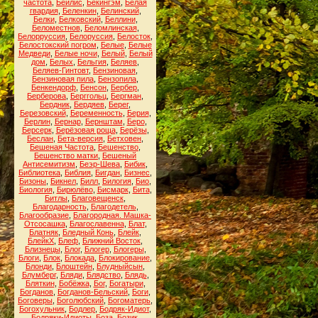
частота
,
Бейлис
,
Бекингэм
,
Белая
гвардия
,
Беленкин
,
Белинский
,
Белки
,
Белковский
,
Беллини
,
Беломестнов
,
Беломлинская
,
Белорруссия
,
Белоруссия
,
Белосток
,
Белостокский погром
,
Белые
,
Белые
Медведи
,
Белые ночи
,
Белый
,
Белый
дом
,
Белых
,
Бельгия
,
Беляев
,
Беляев-Гинтовт
,
Бензиновая
,
Бензиновая пила
,
Бензопила
,
Бенкендорф
,
Бенсон
,
Бербер
,
Берберова
,
Берггольц
,
Бергман
,
Бердник
,
Бердяев
,
Берег
,
Березовский
,
Беременность
,
Берия
,
Берлин
,
Бернар
,
Бернштам
,
Беро
,
Берсерк
,
Берёзовая роща
,
Берёзы
,
Беслан
,
Бета-версия
,
Бетховен
,
Бешеная Частота
,
Бешенство
,
Бешенство матки
,
Бешеный
Антисемитизм
,
Беэр-Шева
,
Бибик
,
Библиотека
,
Библия
,
Бигдан
,
Бизнес
,
Бизоны
,
Бикнел
,
Билл
,
Билогия
,
Био
,
Биология
,
Бирюлёво
,
Бисмарк
,
Бита
,
Битлы
,
Благовещенск
,
Благодарность
,
Благодетель
,
Благообразие
,
Благородная. Машка-
Отсосашка
,
Благославенна
,
Блат
,
Блатняк
,
Бледный Конь
,
Блейк
,
БлейкХ
,
Блеф
,
Ближний Восток
,
Близнецы
,
Блог
,
Блогер
,
Блогеры
,
Блоги
,
Блок
,
Блокада
,
Блокирование
,
Блонди
,
Блоштейн
,
Блудныйсын
,
Блумберг
,
Бляди
,
Блядство
,
Блядь
,
Бляткин
,
Бобёжка
,
Бог
,
Богатыри
,
Богданов
,
Богданов-Бельский
,
Боги
,
Боговеры
,
Боголюбский
,
Богоматерь
,
Богохульник
,
Бодлер
,
Бодряк-Идиот
,
Бодряки-Идиоты
,
Боза
,
Бозик
,