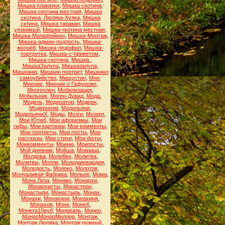
Мишка плакатки
,
Мишка скотина
,
Мишка скотина местная
,
Мишка
скотина. Люляка-Хуяка
,
Мишка
сктина
,
Мишка таракан
,
Мишка
уязвимый
,
Мишка чкотина местная
,
Мишка-Малафейкин
,
Мишка-Монтаж
,
Мишка-админ-подлость
,
Мишка-
жопоёб
,
Мишка-педофил
,
Мишка-
портретка
,
Мишка-с-приветом
,
Мишка-скотина
,
Мишка.
,
МишкаЗалупа
,
Мишказалупа
,
Мишканю
,
Мишкин портрет
,
Мишкино
самоубийство
,
Мишустин
,
Мне
,
Мнение
,
Мнение о Гафурове
,
Многочлен
,
Мобилизация
,
Мобильник
,
Моген-Дувид
,
Мода
,
Модель
,
Модератор
,
Модерн
,
Модернизм
,
Модильяни
,
МодильяниХ
,
Моды
,
Мозги
,
Мозерт
,
Мои Ютюб
,
Мои афоризмы
,
Мои
гифы
,
Мои картинки
,
Мои комменты
,
Мои портреты
,
Мои посты
,
Мои
рассказы
,
Мои стихи
,
Мои фоты
,
Моикомменты
,
Моиню
,
Моипосты
,
Мой дневник
,
Мойша
,
Мокрица
,
Молдова
,
Молебен
,
Молитва
,
Молитвы
,
Молли
,
Молодаягвардия
,
Молодость
,
Молоко
,
Молотов
,
Молчаливая Фабрика
,
Мольер
,
Мома
,
Мона Лиза
,
Монако
,
Монархи
,
Монархисты
,
Монастери
,
Монастыри
,
Монастырь
,
Монах
,
Монахи
,
Монахини
,
Монахиня
,
Монахов
,
Моне
,
МонеХ
,
Монета10руб
,
Монреаль
,
Монро
,
МонроМонроМиллер
,
Монтаж
,
Монтаж Люляка
,
Монтаж нужный
,