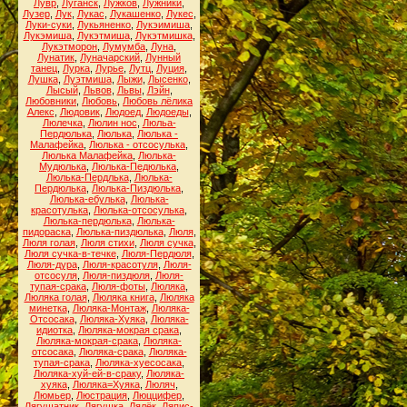
Лувр
,
Луганск
,
Лужков
,
Лужники
,
Лузер
,
Лук
,
Лукас
,
Лукашенко
,
Лукес
,
Луки-суки
,
Лукьяненко
,
Лукэимиша
,
Лукэмиша
,
Лукэтмиша
,
Лукэтмишка
,
Лукэтморон
,
Лумумба
,
Луна
,
Лунатик
,
Луначарский
,
Лунный
танец
,
Лурка
,
Лурье
,
Лутц
,
Луция
,
Лушка
,
Луэтмиша
,
Лыжи
,
Лысенко
,
Лысый
,
Львов
,
Львы
,
Лэйн
,
Любовники
,
Любовь
,
Любовь лёлика
Алекс
,
Людовик
,
Людоед
,
Людоеды
,
Люлечка
,
Люлин нос
,
Люльа-
Пердюлька
,
Люлька
,
Люлька -
Малафейка
,
Люлька - отсосулька
,
Люлька Малафейка
,
Люлька-
Мудюлька
,
Люлька-Педюлька
,
Люлька-Пердлька
,
Люлька-
Пердюлька
,
Люлька-Пиздюлька
,
Люлька-ебулька
,
Люлька-
красотулька
,
Люлька-отсосулька
,
Люлька-пердюлька
,
Люлька-
пидораска
,
Люлька-пиздюлька
,
Люля
,
Люля голая
,
Люля стихи
,
Люля сучка
,
Люля сучка-в-течке
,
Люля-Пердюля
,
Люля-дура
,
Люля-красотуля
,
Люля-
отсосуля
,
Люля-пиздюля
,
Люля-
тупая-срака
,
Люля-фоты
,
Люляка
,
Люляка голая
,
Люляка книга
,
Люляка
минетка
,
Люляка-Монтаж
,
Люляка-
Отсосака
,
Люляка-Хуяка
,
Люляка-
идиотка
,
Люляка-мокрая срака
,
Люляка-мокрая-срака
,
Люляка-
отсосака
,
Люляка-срака
,
Люляка-
тупая-срака
,
Люляка-хуесосака
,
Люляка-хуй-ей-в-сраку
,
Люляка-
хуяка
,
Люляка=Хуяка
,
Люляч
,
Люмьер
,
Люстрация
,
Люццифер
,
Лягушатник
,
Лягушка
,
Лялёк
,
Ляпис-