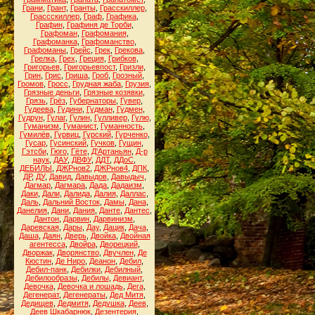
Грани
,
Грант
,
Гранты
,
Грасскиллер
,
Грассскиллер
,
Граф
,
Графика
,
Графин
,
Графиня де Торби
,
Графоман
,
Графомания
,
Графоманка
,
Графоманство
,
Графоманы
,
Грейс
,
Грек
,
Грекова
,
Грелка
,
Грех
,
Греция
,
Грибков
,
Григорьев
,
Григорьевпост
,
Гризли
,
Грин
,
Грис
,
Гриша
,
Гроб
,
Грозный
,
Громов
,
Гросс
,
Грудная жаба
,
Грузия
,
Грязные деньги
,
Грязные козявки
,
Грязь
,
Грёз
,
Губернаторы
,
Гувер
,
Гудеева
,
Гудини
,
Гудман
,
Гудмен
,
Гудрун
,
Гулаг
,
Гулин
,
Гулливер
,
Гулю
,
Гуманизм
,
Гуманист
,
Гуманность
,
Гумилёв
,
Гурвиц
,
Гурский
,
Гурченко
,
Гусар
,
Гусинский
,
Гучков
,
Гущин
,
Гэтсби
,
Гюго
,
Гёте
,
Д'Артаньян
,
Д-р
наук
,
ДАУ
,
ДВФУ
,
ДДТ
,
ДДоС
,
ДЕБИЛЫ
,
ДЖРнов2
,
ДЖРнов4
,
ДПК
,
ДР
,
ДУ
,
Давид
,
Давыдов
,
Давыдыч
,
Дагмар
,
Дагмара
,
Дада
,
Дадаизм
,
Даки
,
Дали
,
Далида
,
Далия
,
Даллас
,
Даль
,
Дальний Восток
,
Дамы
,
Дана
,
Данелия
,
Дани
,
Дания
,
Данте
,
Дантес
,
Дантон
,
Дарвин
,
Дарвинизм
,
Даревская
,
Дары
,
Дау
,
Дацик
,
Дача
,
Даша
,
Даян
,
Дверь
,
Двойка
,
Двойная
агентесса
,
Двойра
,
Дворецкий
,
Дворжак
,
Дворянство
,
Двучлен
,
Де
Кюстин
,
Де Ниро
,
Деанон
,
Дебил
,
Дебил-панк
,
Дебилки
,
Дебилный
,
Дебилообразы
,
Дебилы
,
Девиант
,
Девочка
,
Девочка и лошадь
,
Дега
,
Дегенерат
,
Дегенераты
,
Дед Митя
,
Дедищев
,
Дедмитя
,
Дедушка
,
Деев
,
Деев Шкабарнюк
,
Дезентерия
,