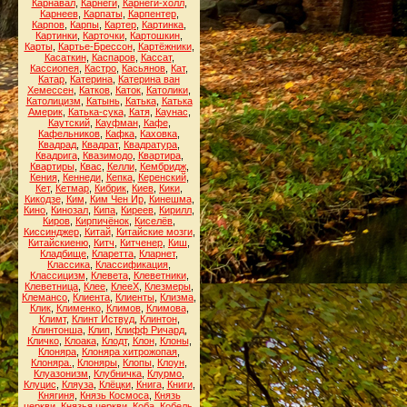
Карнавал
,
Карнеги
,
Карнеги-холл
,
Карнеев
,
Карпаты
,
Карпентер
,
Карпов
,
Карпы
,
Картер
,
Картинка
,
Картинки
,
Карточки
,
Картошкин
,
Карты
,
Картье-Брессон
,
Картёжники
,
Касаткин
,
Каспаров
,
Кассат
,
Кассиопея
,
Кастро
,
Касьянов
,
Кат
,
Катар
,
Катерина
,
Катерина ван
Хемессен
,
Катков
,
Каток
,
Католики
,
Католицизм
,
Катынь
,
Катька
,
Катька
Америк
,
Катька-сука
,
Катя
,
Каунас
,
Каутский
,
Кауфман
,
Кафе
,
Кафельников
,
Кафка
,
Каховка
,
Квадрад
,
Квадрат
,
Квадратура
,
Квадрига
,
Квазимодо
,
Квартира
,
Квартиры
,
Квас
,
Келли
,
Кембридж
,
Кения
,
Кеннеди
,
Кепка
,
Керенский
,
Кет
,
Кетмар
,
Кибрик
,
Киев
,
Кики
,
Кикодзе
,
Ким
,
Ким Чен Ир
,
Кинешма
,
Кино
,
Кинозал
,
Кипа
,
Киреев
,
Кирилл
,
Киров
,
Кирпичёнок
,
Киселёв
,
Киссинджер
,
Китай
,
Китайские мозги
,
Китайскиеню
,
Китч
,
Китченер
,
Киш
,
Кладбище
,
Кларетта
,
Кларнет
,
Классика
,
Классификация
,
Классицизм
,
Клевета
,
Клеветники
,
Клеветница
,
Клее
,
КлееХ
,
Клезмеры
,
Клемансо
,
Клиента
,
Клиенты
,
Клизма
,
Клик
,
Клименко
,
Климов
,
Климова
,
Климт
,
Клинт Иствуд
,
Клинтон
,
Клинтонша
,
Клип
,
Клифф Ричард
,
Кличко
,
Клоака
,
Клодт
,
Клон
,
Клоны
,
Клоняра
,
Клоняра хитрожопая
,
Клоняра.
,
Клоняры
,
Клопы
,
Клоун
,
Клуазонизм
,
Клубничка
,
Клурмо
,
Клуцис
,
Кляуза
,
Клёцки
,
Книга
,
Книги
,
Княгиня
,
Князь Космоса
,
Князь
церкви
,
Князья церкви
,
Коба
,
Кобель
,