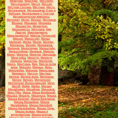
Меркурий
,
Мерседес
,
Мессерер
,
Мессершмидт
,
Месси
,
Мессия
,
Местная Скотина
,
Местные
,
Месть
,
Метальников
,
Метальников Углич и
бабушка
,
Метальников о Толстом
,
Метафизическая живопись
,
Метеорит
,
Метки
,
Мехмат
,
Мечников
,
Мещане
,
Мещанин
,
Мещанка
,
Мещанство
,
Мизантроп
,
Мизогинисты
,
Мизулина
,
Мик
Джаггер
,
Микеланджело
,
МикеланджелоХ
,
Микола Питерский
,
Микоян
,
Микрософт
,
Милан
,
Милиция
,
Милка
,
Милле
,
Миллер
,
Миллионы
,
Милляр
,
Милованов
,
Милонов
,
Милосердие
,
Мильштейн
,
Мильштейнню
,
Милюков
,
Мимоза
,
Минет
,
Минетка
,
Минетки
,
Минздрав
,
Мини-юбка
,
Министр
,
Министр
обороны
,
Министры
,
Миннелли
,
Минск
,
Минтчица
,
Мир
,
Мир во всём
мире
,
Мирзоян
,
Мирные
,
Миро
,
Миролюбие
,
Миронов
,
Мирослава
,
Мирювисч
,
Миссон
,
Мистика
,
Митина
,
Митина-жопа
,
Митинаню
,
Митинг
,
Митрич
,
Митрополит
,
Митрополит Волоколамский
,
Митя
,
Митяй
,
Мифи
,
Мифы
,
Михаил
Михайлович
,
Михайлов
,
Михалков
,
Миш.ПФы
,
Миша
,
Миша Вербицкий
,
Мишака
,
Мишель
,
Мишенька
,
Мишка
,
Мишка Вазелин
,
Мишка Вазелинов
,
Мишка Малаейкин
,
Мишка
Малафейкин
,
Мишка Малофей
,
Мишка Малофейкин
,
Мишка Педы
,
Мишка болван
,
Мишка и
антисемитизм
,
Мишка монтаж
,
Мишка обо мне
,
Мишка педофил
,