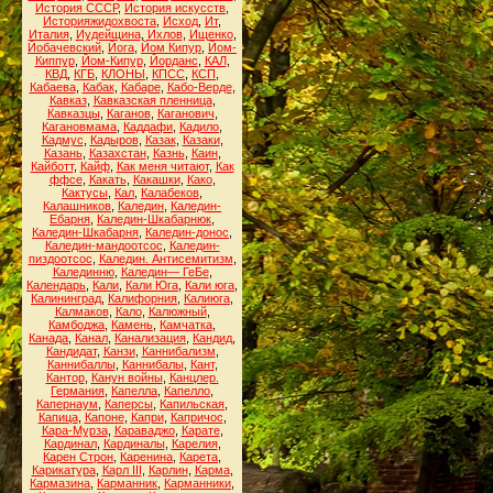
История СССР
,
История искусств
,
Историяжидохвоста
,
Исход
,
Ит
,
Италия
,
Иудейщина
,
Ихлов
,
Ищенко
,
Йобачевский
,
Йога
,
Йом Кипур
,
Йом-
Киппур
,
Йом-Кипур
,
Йорданс
,
КАЛ
,
КВД
,
КГБ
,
КЛОНЫ
,
КПСС
,
КСП
,
Кабаева
,
Кабак
,
Кабаре
,
Кабо-Верде
,
Кавказ
,
Кавказская пленница
,
Кавказцы
,
Каганов
,
Каганович
,
Кагановмама
,
Каддафи
,
Кадило
,
Кадмус
,
Кадыров
,
Казак
,
Казаки
,
Казань
,
Казахстан
,
Казнь
,
Каин
,
Кайботт
,
Кайф
,
Как меня читают
,
Как
ффсе
,
Какать
,
Какашки
,
Како
,
Кактусы
,
Кал
,
Калабеков
,
Калашников
,
Каледин
,
Каледин-
Ебарня
,
Каледин-Шкабарнюк
,
Каледин-Шкабарня
,
Каледин-донос
,
Каледин-мандоотсос
,
Каледин-
пиздоотсос
,
Каледин. Антисемитизм
,
Калединню
,
Каледин— ГеБе
,
Календарь
,
Кали
,
Кали Юга
,
Кали юга
,
Калининград
,
Калифорния
,
Калиюга
,
Калмаков
,
Кало
,
Калюжный
,
Камбоджа
,
Камень
,
Камчатка
,
Канада
,
Канал
,
Канализация
,
Кандид
,
Кандидат
,
Канзи
,
Каннибализм
,
Каннибаллы
,
Каннибалы
,
Кант
,
Кантор
,
Канун войны
,
Канцлер.
Германия
,
Капелла
,
Капелло
,
Капернаум
,
Каперсы
,
Капильская
,
Капица
,
Капоне
,
Капри
,
Капричос
,
Кара-Мурза
,
Караваджо
,
Карате
,
Кардинал
,
Кардиналы
,
Карелия
,
Карен Строн
,
Каренина
,
Карета
,
Карикатура
,
Карл III
,
Карлин
,
Карма
,
Кармазина
,
Карманник
,
Карманники
,