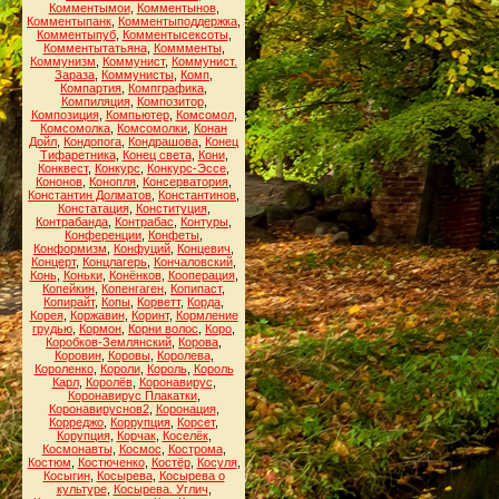
Комментымои
,
Комментынов
,
Комментыпанк
,
Комментыподдержка
,
Комментыпуб
,
Комментысексоты
,
Комментытатьяна
,
Коммменты
,
Коммунизм
,
Коммунист
,
Коммунист.
Зараза
,
Коммунисты
,
Комп
,
Компартия
,
Компграфика
,
Компиляция
,
Композитор
,
Композиция
,
Компьютер
,
Комсомол
,
Комсомолка
,
Комсомолки
,
Конан
Дойл
,
Кондопога
,
Кондрашова
,
Конец
Тифаретника
,
Конец света
,
Кони
,
Конквест
,
Конкурс
,
Конкурс-Эссе
,
Кононов
,
Конопля
,
Консерватория
,
Константин Долматов
,
Константинов
,
Констатация
,
Конституция
,
Контрабанда
,
Контрабас
,
Контуры
,
Конференции
,
Конфеты
,
Конформизм
,
Конфуций
,
Концевич
,
Концерт
,
Концлагерь
,
Кончаловский
,
Конь
,
Коньки
,
Конёнков
,
Кооперация
,
Копейкин
,
Копенгаген
,
Копипаст
,
Копирайт
,
Копы
,
Корветт
,
Корда
,
Корея
,
Коржавин
,
Коринт
,
Кормление
грудью
,
Кормон
,
Корни волос
,
Коро
,
Коробков-Землянский
,
Корова
,
Коровин
,
Коровы
,
Королева
,
Короленко
,
Короли
,
Король
,
Король
Карл
,
Королёв
,
Коронавирус
,
Коронавирус Плакатки
,
Коронавируснов2
,
Коронация
,
Корреджо
,
Коррупция
,
Корсет
,
Корупция
,
Корчак
,
Коселёк
,
Космонавты
,
Космос
,
Кострома
,
Костюм
,
Костюченко
,
Костёр
,
Косуля
,
Косыгин
,
Косырева
,
Косырева о
культуре
,
Косырева. Углич
,