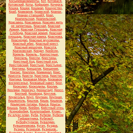
Косыревакомменты
,
Кот
,
Котовася
,
Котовский
,
Коты
,
Кофырин
,
Кочерга
,
Кошка
,
Кошки
,
Кошмар
,
Кощунство
,
Краб
,
Крамаров
,
Крамской
,
Кранах
,
Кранах-старшийХ
,
Крап
,
Крапильская
,
Крапильский
,
Красавец
,
Красавица
,
Красиво жить
не запретишь
,
Красная
,
Красная
Армия
,
Красная Площадь
,
Красная
Слобода
,
Красная армия
,
Красная
площадь
,
Красная рамка
,
Краснова
,
Краснодар
,
Красные мухоморы
,
Красный ибис
,
Красный крест
,
Красный мешочек
,
Красота
,
Крачковская
,
Кредит
,
Крейсер
,
Кремль
,
Кремль.
,
Крепостные
,
Кресмль
,
Креспи
,
Крестины
,
Крестный Ход
,
Крестный ход
,
Крестовский
,
Крестьне
,
Крестьяне
,
Кретины
,
Крещатик
,
Крещение
,
Кризис
,
Криллон
,
Криминал
,
Крис
,
Крисота
,
Кристи
,
Кристина
,
Кристис
,
Критика
,
Кровавая Мери
,
Кровавое
воскресенье
,
Кровавый навет
,
Крог
,
Крокодил
,
Крокодилы
,
Кролик
,
Кролики
,
Кронгауз
,
Кронштадт
,
Кросс
,
Кроткий
,
Крофорд
,
Круглов
,
Крумгольд
,
Круп
,
Крупкин
,
Крупная
,
Крыжополь
,
Крылов
,
Крым
,
Крымов
,
Крымские татары
,
Крыса
,
Крысы
,
Крыша
,
Крюк
,
Крёйер
,
Крёстный отец
,
Ксенофобия
,
Ксилография
,
Ктомс
,
Ку-клукс-клан
,
Куба
,
Кубизм
,
Кубизм
Тифаретника
,
КубизмХ
,
Кубофутуризм
,
Кувалдин
,
Кувшинникова
,
Кугач
,
Куздра
,
Кузнец
,
Кузнецов
,
Кузнецов.
,
Куинджи
,
Куклы
,
Кукмор
,
Кукобака
,