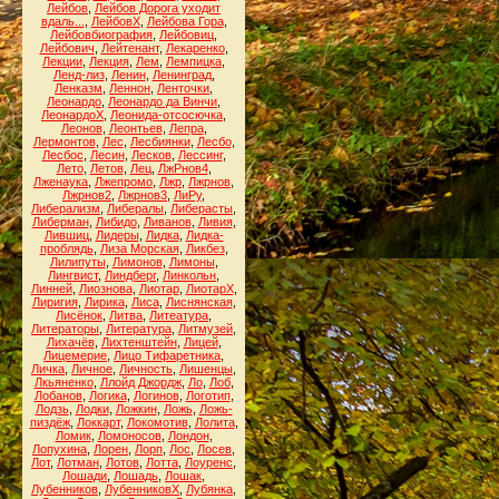
Лейбов
,
Лейбов Дорога уходит
вдаль...
,
ЛейбовХ
,
Лейбова Гора
,
Лейбовбиография
,
Лейбовиц
,
Лейбович
,
Лейтенант
,
Лекаренко
,
Лекции
,
Лекция
,
Лем
,
Лемпицка
,
Ленд-лиз
,
Ленин
,
Ленинград
,
Ленказм
,
Леннон
,
Ленточки
,
Леонардо
,
Леонардо да Винчи
,
ЛеонардоХ
,
Леонида-отсосючка
,
Леонов
,
Леонтьев
,
Лепра
,
Лермонтов
,
Лес
,
Лесбиянки
,
Лесбо
,
Лесбос
,
Лесин
,
Лесков
,
Лессинг
,
Лето
,
Летов
,
Лец
,
ЛжРнов4
,
Лженаука
,
Лжепромо
,
Лжр
,
Лжрнов
,
Лжрнов2
,
Лжрнов3
,
ЛиРу
,
Либерализм
,
Либералы
,
Либерасты
,
Либерман
,
Либидо
,
Ливанов
,
Ливия
,
Лившиц
,
Лидеры
,
Лидка
,
Лидка-
проблядь
,
Лиза Морская
,
Ликбез
,
Лилипуты
,
Лимонов
,
Лимоны
,
Лингвист
,
Линдберг
,
Линкольн
,
Линней
,
Лиознова
,
Лиотар
,
ЛиотарХ
,
Лиригия
,
Лирика
,
Лиса
,
Лиснянская
,
Лисёнок
,
Литва
,
Литеатура
,
Литераторы
,
Литература
,
Литмузей
,
Лихачёв
,
Лихтенштейн
,
Лицей
,
Лицемерие
,
Лицо Тифаретника
,
Личка
,
Личное
,
Личность
,
Лишенцы
,
Лкьяненко
,
Ллойд Джордж
,
Ло
,
Лоб
,
Лобанов
,
Логика
,
Логинов
,
Логотип
,
Лодзь
,
Лодки
,
Ложкин
,
Ложь
,
Ложь-
пиздёж
,
Локкарт
,
Локомотив
,
Лолита
,
Ломик
,
Ломоносов
,
Лондон
,
Лопухина
,
Лорен
,
Лорп
,
Лос
,
Лосев
,
Лот
,
Лотман
,
Лотов
,
Лотта
,
Лоуренс
,
Лошади
,
Лошадь
,
Лошак
,
Лубенников
,
ЛубенниковХ
,
Лубянка
,