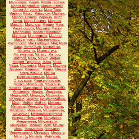
Мариуполь
,
Мария
,
Мария Терезия
,
Мария Фёдоровна
,
Мария Штерн
,
Мария-Антуанетта
,
Марк Твен
,
Маркиз
,
Маркс
,
Марксизм
,
Марлен
,
Марлон Брандо
,
Марокко
,
Март
,
Марш
,
Марш Памяти
,
Маршак
,
Маршал
,
Маршалы
,
Марши
,
Маск
,
Маска скорби
,
Маскава
,
Маски
,
Масленица
,
Масло сливочное
,
Маслова
,
Масловская
,
Масоны
,
Массачусетс
,
Мастер-класс
,
Мастерская
,
Мастурбация
,
Мат
,
Мата
Хари
,
Матвейчев
,
Матвиенко
,
Математик
,
Математика
,
Математики
,
Матисс
,
Матрос
,
Матфей
,
Мать
,
Маунт
,
Мафия
,
Мафия Тифарета
,
Маха
,
Махи
,
Маша
,
Машенька
,
Машина
,
Машина
Времени
,
Машинист
,
Машка
,
Машка
блядь мамина
,
Машка
толстожопенькая
,
Машка-
Отсосашка
,
Машка-отсосака
,
Машка-отсосашка
,
Машканю
,
Машков
,
Маяковский
,
МаяковскийХ
,
Мгновение
,
Медаль
,
Медведев
,
МедведевХ
,
Медведи
,
Мединский
,
Медицина
,
Медуза
,
Междусобойчик
,
Меир
,
Мейер
,
Мейзер
,
Мексика
,
Меламид
,
Мелещук
,
Мелитополь
,
Мелихово
,
Мельник
,
Мельниченко
,
Мемориал
,
Мемориал жертвам
голода в Ирландии
,
Менделеев
,
Менделеева
,
Мендельсон
,
Мендкович
,
Менора
,
Мент
,
Менты
,
Мень
,
Меньшевик
,
Меньшов
,
Мережковский
,
Мерзость
,
Мерзота
,
Мери Лу
,
Меркель
,
Меркулов
,