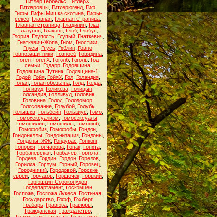
Гитлер Геббельс
,
ГитлерХ
,
Гитлеровцы
,
Гитлерюгенд
,
Гиф
,
Гифы
,
Гифы Мишка скотина
,
Гифы-
сексо
,
Главная
,
Главная Страница
,
Главная страница
,
Гладилин
,
Глаз
,
Глазунов
,
Глакенс
,
Глеб
,
Глобус
,
Глория
,
Глупость
,
Глупый
,
Гнаткевич
,
Гнаткевич-Жопа
,
Гном
,
Гностики
,
Гнусы
,
Гнусь
,
Гоблин
,
Говно
,
Говнозащитники
,
Говноёб
,
Говядина
,
Гоген
,
ГогенХ
,
Гоголб
,
Гоголь
,
Год
семьи
,
Годарр
,
Годовщина
,
Годовщина Путина
,
Годовщина-1
,
Годой
,
Гойя
,
ГойяХ
,
Гол
,
Голандия
,
Голая
,
Голая обезьяна
,
Голд
,
Голда
,
Голивуд
,
Голикова
,
Голицын
,
Голландия
,
Голливуд
,
Головин
,
Головина
,
Голод
,
Голодомор
,
Голосование
,
Голубой
,
Голубь
,
Голышев
,
Гольбейн
,
Гольциус
,
Гомо
,
Гомосексуализм
,
Гомосексуалы
,
Гомофилия
,
Гомофилы
,
Гомофоб
,
Гомофобия
,
Гомофобы
,
Гондон
,
Гондонеллы
,
Гондонизация
,
Гондоны
,
Гондоны. ЖЖ
,
Гондурас
,
Гонконг
,
Гонорея
,
Гончарова
,
Гопак
,
Гопота
,
Горбаневская
,
Горбачёв
,
Горгона
,
Гордеев
,
Гордин
,
Гордон
,
Горелов
,
Горилла
,
Горлум
,
Горный
,
Горовец
,
Городничий
,
Городовой
,
Горские
евреи
,
Горчаков
,
Горшочек
,
Горький
,
Горюшкин-Сорокопудов
,
Госдепартамент
,
Госкомцен
,
Госпожа
,
Госпожа Лукеса
,
Гостиная
,
Государство
,
Гофф
,
Гохберг
,
Грабарь
,
Гравюра
,
Гравюры
,
Гражданская
,
Гражданство
,
Грамматика
,
Граната
,
Гранатомёт
,