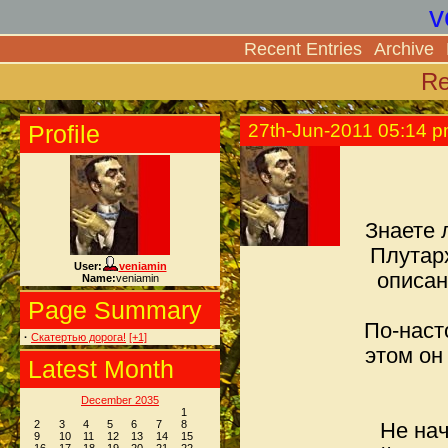
v
Recent Entries
Archive
Re
Profile
27th-Jun-2011 05:14 
Знаете 
Плутарх
User:
veniamin
описан
Name:
veniamin
Page Summary
По-наст
·
Скатертью дорога!
[+1]
этом он
Latest Month
December 2035
1
2
3
4
5
6
7
8
Не нач
9
10
11
12
13
14
15