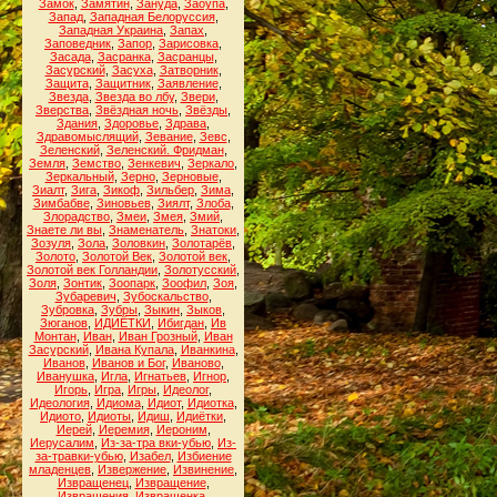
Замок
,
Замятин
,
Зануда
,
Заоупа
,
Запад
,
Западная Белоруссия
,
Западная Украина
,
Запах
,
Заповедник
,
Запор
,
Зарисовка
,
Засада
,
Засранка
,
Засранцы
,
Засурский
,
Засуха
,
Затворник
,
Защита
,
Защитник
,
Заявление
,
Звезда
,
Звезда во лбу
,
Звери
,
Зверства
,
Звёздная ночь
,
Звёзды
,
Здания
,
Здоровье
,
Здрава
,
Здравомыслящий
,
Зевание
,
Зевс
,
Зеленский
,
Зеленский. Фридман
,
Земля
,
Земство
,
Зенкевич
,
Зеркало
,
Зеркальный
,
Зерно
,
Зерновые
,
Зиалт
,
Зига
,
Зикоф
,
Зильбер
,
Зима
,
Зимбабве
,
Зиновьев
,
Зиялт
,
Злоба
,
Злорадство
,
Змеи
,
Змея
,
Змий
,
Знаете ли вы
,
Знаменатель
,
Знатоки
,
Зозуля
,
Зола
,
Золовкин
,
Золотарёв
,
Золото
,
Золотой Век
,
Золотой век
,
Золотой век Голландии
,
Золотусский
,
Золя
,
Зонтик
,
Зоопарк
,
Зоофил
,
Зоя
,
Зубаревич
,
Зубоскальство
,
Зубровка
,
Зубры
,
Зыкин
,
Зыков
,
Зюганов
,
ИДИЁТКИ
,
Ибигдан
,
Ив
Монтан
,
Иван
,
Иван Грозный
,
Иван
Засурский
,
Ивана Купала
,
Иванкина
,
Иванов
,
Иванов и Бог
,
Иваново
,
Иванушка
,
Игла
,
Игнатьев
,
Игнор
,
Игорь
,
Игра
,
Игры
,
Идеолог
,
Идеология
,
Идиома
,
Идиот
,
Идиотка
,
Идиото
,
Идиоты
,
Идиш
,
Идиётки
,
Иерей
,
Иеремия
,
Иероним
,
Иерусалим
,
Из-за-тра вки-убью
,
Из-
за-травки-убью
,
Изабел
,
Избиение
младенцев
,
Извержение
,
Извинение
,
Извращенец
,
Извращение
,
Извращения
,
Извращенка
,