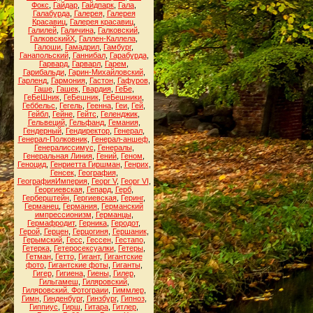
Фокс
,
Гайдар
,
Гайдпарк
,
Гала
,
Галабурда
,
Галерея
,
Галерея
Красавиц
,
Галерея красавиц
,
Галилей
,
Галичина
,
Галковский
,
ГалковскийХ
,
Галлен-Каллела
,
Галоши
,
Гамадрил
,
Гамбург
,
Ганапольский
,
Ганнибал
,
Гарабурда
,
Гарвард
,
Гарварл
,
Гарем
,
Гарибальди
,
Гарин-Михайловский
,
Гарленд
,
Гармония
,
Гастон
,
Гафуров
,
Гаше
,
Гашек
,
Гвардия
,
ГеБе
,
ГеБеШник
,
ГеБешник
,
ГеБешники
,
Геббельс
,
Гегель
,
Геенна
,
Геи
,
Гей
,
Гейбл
,
Гейне
,
Гейтс
,
Геленджик
,
Гельвеций
,
Гельфанд
,
Гемания
,
Гендерный
,
Гендиректор
,
Генерал
,
Генерал-Полковник
,
Генерал-аншеф
,
Генералиссимус
,
Генералы
,
Генеральная Линия
,
Гений
,
Геном
,
Геноцид
,
Генриетта Гиршман
,
Генрих
,
Генсек
,
География
,
ГеографияИмперия
,
Георг V
,
Георг VI
,
Георгиевская
,
Гепард
,
Герб
,
Герберштейн
,
Гергиевская
,
Геринг
,
Германец
,
Германия
,
Германский
импрессионизм
,
Германцы
,
Гермафродит
,
Герника
,
Геродот
,
Герой
,
Герцен
,
Герцогиня
,
Гершаник
,
Герымский
,
Гесс
,
Гессен
,
Гестапо
,
Гетерка
,
Гетеросексуалки
,
Гетеры
,
Гетман
,
Гетто
,
Гигант
,
Гигантские
фото
,
Гигантские фоты
,
Гиганты
,
Гигер
,
Гигиена
,
Гиены
,
Гилер
,
Гильгамеш
,
Гиляровский
,
Гиляровский. Фотограии
,
Гиммлер
,
Гимн
,
Гинденбург
,
Гинзбург
,
Гипноз
,
Гиппиус
,
Гирш
,
Гитара
,
Гитлер
,