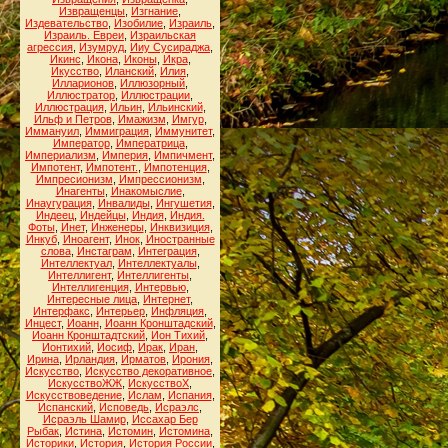
Извращенцы
,
Изгнание
,
Издевательство
,
Изобилие
,
Израиль
,
Израиль. Евреи
,
Израильская
агрессия
,
Изумруд
,
Ииу Сусираджа
,
Икинс
,
Икона
,
Иконы
,
Икра
,
Икусство
,
Иланский
,
Илия
,
Илларионов
,
Иллюзорный
,
Иллюстратор
,
Иллюстрации
,
Иллюстрация
,
Ильин
,
Ильинский
,
Ильф и Петров
,
Имажизм
,
Имгур
,
Иммануил
,
Иммиграция
,
Иммунитет
,
Император
,
Императрица
,
Империализм
,
Империя
,
Импичмент
,
Импотент
,
Импотент.
,
Импотенция
,
Импресионизм
,
Импрессионизм
,
Инагенты
,
Инакомыслие
,
Инаугурация
,
Инвалиды
,
Ингушетия
,
Индеец
,
Индейцы
,
Индия
,
Индия.
Фоты
,
Инет
,
Инженеры
,
Инквизиция
,
Инкуб
,
Иноагент
,
Инок
,
Иностранные
слова
,
Инстаграм
,
Интеграция
,
Интеллектуал
,
Интеллектуалы
,
Интеллигент
,
Интеллигенты
,
Интеллигенция
,
Интервью
,
Интересные лица
,
Интернет
,
Интерфакс
,
Интерьер
,
Инфляция
,
Инцест
,
Иоанн
,
Иоанн Кронштадский
,
Иоанн Кронштадтский
,
Ион Тихий
,
Ионтихий
,
Иосиф
,
Ирак
,
Иран
,
Ирина
,
Ирландия
,
Ирматов
,
Ирония
,
Искусство
,
Искусство декоративное
,
ИскусствоЖЖ
,
ИскусствоХ
,
Искусствоведение
,
Ислам
,
Испания
,
Испанский
,
Исповедь
,
Исраэлс
,
Исраэль Шамир
,
Иссахар Бер
Рыбак
,
Истина
,
Истомин
,
Истомина
,
Историки
,
История
,
История России
,