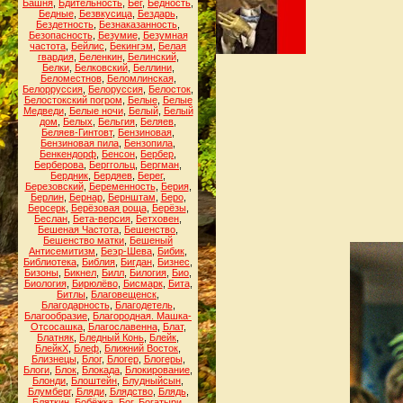
Башня
,
Бдительность
,
Бег
,
Бедность
,
Бедные
,
Безвкусица
,
Бездарь
,
Бездетность
,
Безнаказанность
,
Безопасность
,
Безумие
,
Безумная
частота
,
Бейлис
,
Бекингэм
,
Белая
гвардия
,
Беленкин
,
Белинский
,
Белки
,
Белковский
,
Беллини
,
Беломестнов
,
Беломлинская
,
Белорруссия
,
Белоруссия
,
Белосток
,
Белостокский погром
,
Белые
,
Белые
Медведи
,
Белые ночи
,
Белый
,
Белый
дом
,
Белых
,
Бельгия
,
Беляев
,
Беляев-Гинтовт
,
Бензиновая
,
Бензиновая пила
,
Бензопила
,
Бенкендорф
,
Бенсон
,
Бербер
,
Берберова
,
Берггольц
,
Бергман
,
Бердник
,
Бердяев
,
Берег
,
Березовский
,
Беременность
,
Берия
,
Берлин
,
Бернар
,
Бернштам
,
Беро
,
Берсерк
,
Берёзовая роща
,
Берёзы
,
Беслан
,
Бета-версия
,
Бетховен
,
Бешеная Частота
,
Бешенство
,
Бешенство матки
,
Бешеный
Антисемитизм
,
Беэр-Шева
,
Бибик
,
Библиотека
,
Библия
,
Бигдан
,
Бизнес
,
Бизоны
,
Бикнел
,
Билл
,
Билогия
,
Био
,
Биология
,
Бирюлёво
,
Бисмарк
,
Бита
,
Битлы
,
Благовещенск
,
Благодарность
,
Благодетель
,
Благообразие
,
Благородная. Машка-
Отсосашка
,
Благославенна
,
Блат
,
Блатняк
,
Бледный Конь
,
Блейк
,
БлейкХ
,
Блеф
,
Ближний Восток
,
Близнецы
,
Блог
,
Блогер
,
Блогеры
,
Блоги
,
Блок
,
Блокада
,
Блокирование
,
Блонди
,
Блоштейн
,
Блудныйсын
,
Блумберг
,
Бляди
,
Блядство
,
Блядь
,
Бляткин
,
Бобёжка
,
Бог
,
Богатыри
,