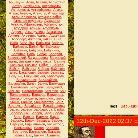
Аршакуни
,
Асад
,
Асатий
,
Ассистент
,
Астер
,
Астрахань
,
Астронавты
,
Астрономы
,
Астрофизика
,
Атака
,
Атаки
,
Атеизм
,
Атеисты
,
Атлантида
,
Атомная бомба
,
Атомная война
,
Атомная подлодка
,
Аукционы
,
Аутизм
,
Афанасьев
,
Афганистан
,
Афедрон
,
Афины
,
Афоризмы
,
Африка
,
Ахмадулина
,
Ахматова
,
Ахуеев
,
Ахуеево
,
Ацтеки
,
Ашкенази
,
Аэропорт
,
Аятолла
,
БАБЫ
,
БЫК
,
Баба
,
Баба-Яга
,
Баба-яга
,
Бабель
,
Бабизмы
,
Бабий Яр
,
Бабицкая
,
Бабочки
,
Бабурин
,
Бабучина
,
Бабушка
,
Бабы
,
Бабьё
,
Бавария
,
Бавильский
,
Багдасарова
,
Багрицкий
,
Базар
,
Базарный аристократ
,
Базиль
,
БазильХ
,
Базыма
,
Байден
,
Байкал
,
Байкер
,
Байкеры
,
Байрон
,
Байя кон
диас
,
Бакалович
,
Баклан
,
Бакстер
,
Бакунин
,
Бакушинская
,
Балабурда
,
Балалаечник
,
Балалайкин
,
Балалайкн
,
Балет
,
Балин
,
Балморал
,
Балотелли
,
Бальдунг
,
БальдунгХ
,
Бальзак
,
Бальтерманц
,
Бальтюс
,
Бан
,
Банальность
,
Бандера
,
Бандерша
,
Банджо
,
Бандиты
,
Банионис
,
Банк
,
Банки
,
Банкир
,
Банкротство
,
Баня
,
Бар-сука
,
Барабанов
,
Барабанщица
,
Tags:
Вербицки
Барак
,
Бараки
,
Барбаросса
,
Барби
,
Барбизонцы
,
Барбра
,
Бард
,
Барды
,
Баре
,
Барков
,
Бармин
,
Барнс
,
12th-Dec-2022 02:37 
Барокко
,
Барон
,
Барриса
,
Барсук
,
Барсука
,
Барышников
,
Баскетбол
,
Басманный
,
Басня
,
Бассано
,
Бастилия
,
Бастрыкин
,
Баталов
,
Батька
,
Бах
,
Бахмут
,
Башмак
,