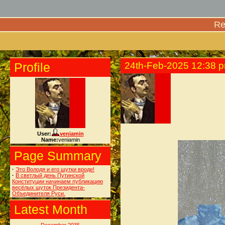
Re
Profile
24th-Feb-2025 12:38 
User:
veniamin
Name:
veniamin
Page Summary
·
Это Володя и его шутки вроде!
·
В светлый день Путинской
Конституции начинаем публикацию
весёлых шуток Президента-
Объединителя Руси.
Latest Month