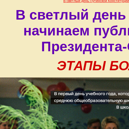
В светлый день Путинской Конституци
В светлый день
начинаем публ
Президента-
ЭТАПЫ БО