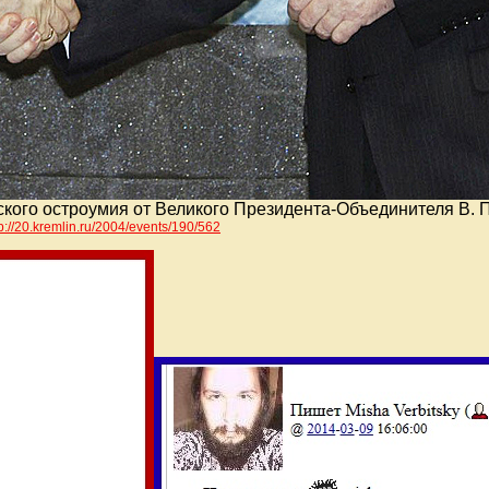
кого остроумия от Великого Президента-Объединителя В. П
tp://20.kremlin.ru/2004/events/190/56
2