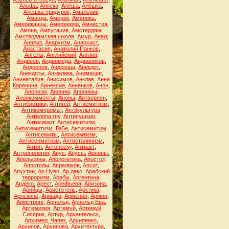
Альфа
,
Аляска
,
Алёша
,
Алёшка
,
Алёшка-придурок
,
Амальрик
,
Аманда
,
Америк
,
Америка
,
Американцы
,
Америкюки
,
Амнистия
,
Амона
,
Ампутация
,
Амстердам
,
Амстердамская школа
,
Амур
,
Анал
,
Анализ
,
Анархизм
,
Анархист
,
Анастасия
,
Анатолий Панков
,
Ангелы
,
Английский
,
Англия
,
Андреев
,
Андромеда
,
Андроников
,
Андропов
,
Андрюша
,
Анекдот
,
Анекдоты
,
Анжелика
,
Анимация
,
Анинаталия
,
Анисимов
,
Анклав
,
Анна
Каренина
,
Аннексия
,
Анненков
,
Анон
,
Анонизм
,
Аноним
,
Анонимы
,
Анонкомменты
,
Аноны
,
Антверпен
,
Антибиотики
,
Антигей
,
Антиемитизм
,
Антикомпромат
,
Антикультура
,
Антилопа гну
,
Антипушкин
,
Антисемит
,
Антисемитизм
,
Антисемитизм. ГеБе
,
Антисемитим
,
Антисемиты
,
Антисемтизм
,
Антисенмитизм
,
Антисталинизм
,
Антон
,
Антонеску
,
Антракт
,
Антропология
,
Анус
,
Анусы
,
Аононы
,
Апельсины
,
Апологетика
,
Апостол
,
Апостолы
,
Апреликов
,
Апсит
,
Апухтин
,
Ар Нуво
,
Ар деко
,
Арабский
терроризм
,
Арабы
,
Аргентина
,
Ардеко
,
Арест
,
Арефьева
,
Аризона
,
Арийцы
,
Аристотель
,
Арктика
,
Арлекино
,
Армада
,
Армения
,
Армия
,
Армстронг
,
Арнольд
,
Арнольд Ева
,
Артемизия
,
Артемуй
,
Артемуй
Сисярик
,
Артур
,
Архангельск
,
Архимед. Чапек
,
Архипенко
,
Архипов
,
Архипова
,
Архитектура
,