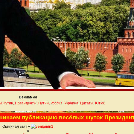
Вениамин
и Путин
,
Президенты
,
Путин
,
Россия
,
Украина
,
Цитаты
,
Ютюб
ачинаем публикацию весёлых шуток Президен
Оригинал взят у
veniamin1
в