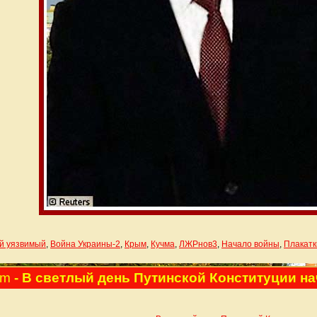
й уязвимый
,
Война Украины-2
,
Крым
,
Кучма
,
ЛЖРнов3
,
Начало войны
,
Плакатк
pm
- В светлый день Путинской Конституции н