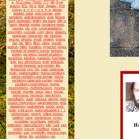
е
,
70-е годы
,
70лет
,
777
,
88
,
9-ое
марта
,
9/11
,
90-е
,
920
,
:Адамс
,
XVII
съезд
,
a_n_d_r_u_s_h_a
,
abuse
,
aladdin_sane
,
anti-russian
,
anti-
semitism
,
anticlericalism
,
avla
,
bband
,
beef
,
beefeater
,
beilby
,
big bang
,
billy`s
band
,
bipedal
,
boobs
,
breaking news
,
cannes
,
ciu
,
cnn
,
congratulations
,
copyright
,
cuckold
,
cunt
,
dece
,
diapers
,
dugasper
,
dugusper
,
dw
,
einstein
,
eksray
,
eliyahu
,
email
,
english
,
erlang
,
fart
,
fat
,
filthy
,
filton
,
giphy
,
google
,
gudrun
,
hitler
,
hoodlum
,
hyperion
,
imgur
,
institute of modern russia
,
jackass
,
jewish
,
joe pesci
,
joseph brodsky
,
josephus
,
jukebox
,
kaganov
,
kazhdan
,
kds
,
kot_afromeeva
,
krall
,
lenkasm
,
leonid kaganov anti-semite
,
life
,
livejournal
,
lorp
,
lqp
,
mad
,
madonna
,
math
,
mathematiker
,
misha verbitsky
,
misha verbitsky anti-semite
,
misha
verbitsky rabid anti-semite
,
misha
verbitsky stool pigeon
,
moma
,
moonshiners
,
motherfuckers
,
movies
,
murals
,
murder
,
nasa
,
nazy
,
necax
,
neklyueva
,
nemtsov
,
new jersey
,
nickelback
,
nude
,
odessa
,
olegmi
,
ontd
,
oxana chelysheva
,
paperdaemon
,
phd
,
plagiarism
,
podrabinek
,
poper
,
prick
,
putin
,
q-bit array
,
quinn elisabeth ii
,
r_l
,
randomman
,
regoriy
,
rolling stones
,
sadkov
,
sane
,
sardonicus
,
scum
,
scumbag
,
scumbags
,
sekreth
,
siblington
,
silencefactory
,
silly_sad
,
slut
,
snitch
,
soccer
,
souffleur
,
space
,
stomahin
,
sup
,
symbolith
,
theresa may
,
tiktok
,
tits
,
verbitsky
,
vip
,