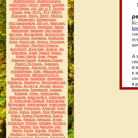
vituhnovskaya
,
vitukhnovskaya
,
watermarks
,
whore
,
wieiner
,
youtube
,
yulya fridman
,
zim
,
zim_a
,
Ё
,
Ёксель
,
Ёршик
,
Аvla
,
АНУС
,
АТУ
,
АФОН
,
Абакумов
,
Абель
,
Аборт
,
Аборты
,
Абрамович
,
Абрамочкин
,
Абстракционизм
,
Абсурд
,
Авангард
,
Аватар
,
Аввакум
,
Авдеевка
,
Авель
,
Авиалинии
,
Авиация
,
Австралия
,
Австрия
,
Автомобили
,
Автопортрет
,
Автостоянка
,
Агадамов
,
Агафонов
,
Агент
,
Агентство
,
Агенты
,
Агитация
,
Агитпроп
,
Агитпроп Идиоты
,
АгитпропХ
,
Агностики
,
Агрегат
,
Ад
,
Адагамов
,
Адам
,
АдамХ
,
Адамс
,
Аддис-Абеба
,
Адик
,
Админ
,
Администрация
,
Администрация
Живого Журнала.
,
Адмирал
,
Адоманис
,
Адюльтер
,
Азатий
,
Азербайджан
,
Азия
,
Айвазовский
,
Айзенберг
,
Айнзатцгруппа D
,
Академизм
,
Академик
,
Академия
,
Акварель
,
Аквариум
,
Акнтисемитизм
,
Актёры
,
Акулетта
,
Акунин
,
Акцент
,
Акционизм
,
Аладжалов
,
Аламар
,
Албания
,
Алекс
,
Александер
,
Александр
,
Александр II
,
Александр
III
,
Александр Первый
,
Александра
Фёдоровна
,
Александров
,
Алексеева
,
Алексей
,
Алексенко
,
Алексий
,
Ален
Делон
,
Алена
,
Алжир
,
Алик Фридман
,
Алина
,
Алина-Пердюлина
,
Алиса
,
Алкаш
,
Алкаши
,
Алкашка
,
Аллах
,
Аллигатор
,
Аллори
,
Алрами
,
Алчевск
,
Аль Пачино
,
Аль-Джазира
,
Аль-
Каида
,
Альба
,
Альбац
,
Альберт
,
Альберт I
,
Альма-Тадема
,
Альпер
,
Альпер-отсосун
,
Альтман
,
АльтманХ
,