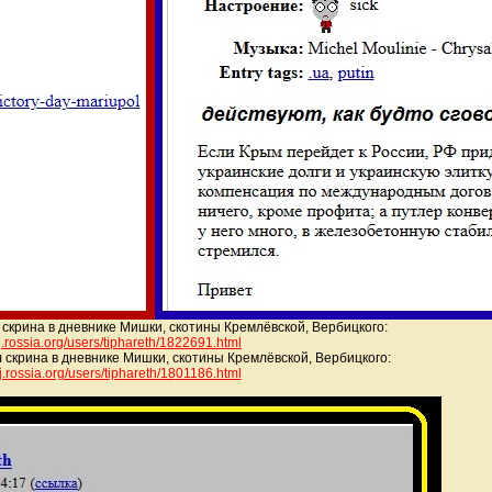
 скрина в дневнике Мишки, скотины Кремлёвской, Вербицкого:
/lj.rossia.org/users/tiphareth/18
22691.html
 скрина в дневнике Мишки, скотины Кремлёвской, Вербицкого:
/lj.rossia.org/users/tiphareth/18
01186.html