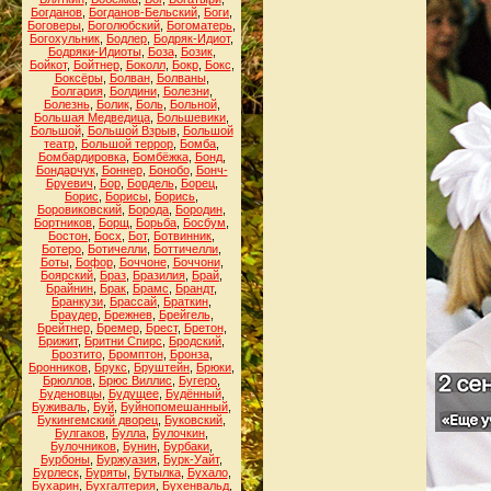
Богданов
,
Богданов-Бельский
,
Боги
,
Боговеры
,
Боголюбский
,
Богоматерь
,
Богохульник
,
Бодлер
,
Бодряк-Идиот
,
Бодряки-Идиоты
,
Боза
,
Бозик
,
Бойкот
,
Бойтнер
,
Боколл
,
Бокр
,
Бокс
,
Боксёры
,
Болван
,
Болваны
,
Болгария
,
Болдини
,
Болезни
,
Болезнь
,
Болик
,
Боль
,
Больной
,
Большая Медведица
,
Большевики
,
Большой
,
Большой Взрыв
,
Большой
театр
,
Большой террор
,
Бомба
,
Бомбардировка
,
Бомбёжка
,
Бонд
,
Бондарчук
,
Боннер
,
Бонобо
,
Бонч-
Бруевич
,
Бор
,
Бордель
,
Борец
,
Борис
,
Борисы
,
Борись
,
Боровиковский
,
Борода
,
Бородин
,
Бортников
,
Борщ
,
Борьба
,
Босбум
,
Бостон
,
Босх
,
Бот
,
Ботвинник
,
Ботеро
,
Ботичелли
,
Боттичелли
,
Боты
,
Бофор
,
Боччоне
,
Боччони
,
Боярский
,
Браз
,
Бразилия
,
Брай
,
Брайнин
,
Брак
,
Брамс
,
Брандт
,
Бранкузи
,
Брассай
,
Браткин
,
Браудер
,
Брежнев
,
Брейгель
,
Брейтнер
,
Бремер
,
Брест
,
Бретон
,
Брижит
,
Бритни Спирс
,
Бродский
,
Брозтито
,
Бромптон
,
Бронза
,
Бронников
,
Брукс
,
Бруштейн
,
Брюки
,
Брюллов
,
Брюс Виллис
,
Бугеро
,
Буденовцы
,
Будущее
,
Будённый
,
Буживаль
,
Буй
,
Буйнопомешанный
,
Букингемский дворец
,
Буковский
,
Булгаков
,
Булла
,
Булочкин
,
Булочников
,
Бунин
,
Бурбаки
,
Бурбоны
,
Буржуазия
,
Бурк-Уайт
,
Бурлеск
,
Буряты
,
Бутылка
,
Бухало
,
Бухарин
,
Бухгалтерия
,
Бухенвальд
,