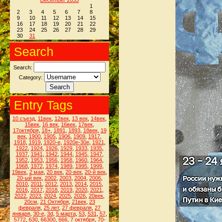
December 2035
1
2
3
4
5
6
7
8
9
10
11
12
13
14
15
16
17
18
19
20
21
22
23
24
25
26
27
28
29
30
31
Search
Search:
Category:
Entry Tags
10 съезд
,
11век
,
12век
,
13 век
,
14век
,
15век
,
16 век
,
16век
,
17век
,
17октября
,
18+
,
1891
,
1893
,
18век
,
19
век
,
1900
,
1905
,
1906
,
1909
,
1917
,
1918
,
1919
,
1920-е
,
1920е-30е
,
1921
,
1922
,
1924
,
1926
,
1929
,
1933
,
1935
,
1937
,
1941
,
1942
,
1944
,
1945
,
1947
,
1952
,
1953
,
1956
,
1958
,
1960
,
1964
,
1968
,
1972
,
1974
,
1989
,
1995
,
1999
,
19век
,
2 мая
,
20 век
,
20-век
,
20-й век
,
20-ый век
,
2002
,
2003
,
2004
,
2006
,
2010
,
2011
,
2012
,
2013
,
2014
,
2015
,
2016
,
2017
,
2018
,
2019
,
2020
,
2021
,
2022
,
2023
,
2024
,
2025
,
2026
,
20век
,
20см
,
21 Октября
,
21век
,
23
февраля
,
25 лет
,
27 февраля
,
27
января
,
30-е
,
3d
,
5 марта
,
53
,
531
,
57
,
5772
,
630
,
66300
,
666
,
7 октября
,
70-