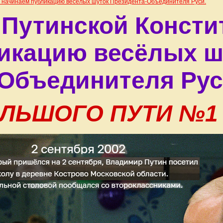
и начинаем публикацию весёлых шуток Президента-Объединителя Руси.
 Путинской Консти
икацию весёлых ш
Объединителя Рус
ЛЬШОГО ПУТИ №1