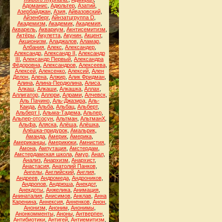
Адоманис
,
Адюльтер
,
Азатий
,
Азербайджан
,
Азия
,
Айвазовский
,
Айзенберг
,
Айнзатцгруппа D
,
Академизм
,
Академик
,
Академия
,
Акварель
,
Аквариум
,
Акнтисемитизм
,
Актёры
,
Акулетта
,
Акунин
,
Акцент
,
Акционизм
,
Аладжалов
,
Аламар
,
Албания
,
Алекс
,
Александер
,
Александр
,
Александр II
,
Александр
III
,
Александр Первый
,
Александра
Фёдоровна
,
Александров
,
Алексеева
,
Алексей
,
Алексенко
,
Алексий
,
Ален
Делон
,
Алена
,
Алжир
,
Алик Фридман
,
Алина
,
Алина-Пердюлина
,
Алиса
,
Алкаш
,
Алкаши
,
Алкашка
,
Аллах
,
Аллигатор
,
Аллори
,
Алрами
,
Алчевск
,
Аль Пачино
,
Аль-Джазира
,
Аль-
Каида
,
Альба
,
Альбац
,
Альберт
,
Альберт I
,
Альма-Тадема
,
Альпер
,
Альпер-отсосун
,
Альтман
,
АльтманХ
,
Альфа
,
Аляска
,
Алёша
,
Алёшка
,
Алёшка-придурок
,
Амальрик
,
Аманда
,
Америк
,
Америка
,
Американцы
,
Америкюки
,
Амнистия
,
Амона
,
Ампутация
,
Амстердам
,
Амстердамская школа
,
Амур
,
Анал
,
Анализ
,
Анархизм
,
Анархист
,
Анастасия
,
Анатолий Панков
,
Ангелы
,
Английский
,
Англия
,
Андреев
,
Андромеда
,
Андроников
,
Андропов
,
Андрюша
,
Анекдот
,
Анекдоты
,
Анжелика
,
Анимация
,
Анинаталия
,
Анисимов
,
Анклав
,
Анна
Каренина
,
Аннексия
,
Анненков
,
Анон
,
Анонизм
,
Аноним
,
Анонимы
,
Анонкомменты
,
Аноны
,
Антверпен
,
Антибиотики
,
Антигей
,
Антиемитизм
,