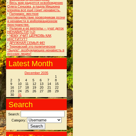
·
Весь мир радуется освобождению
Олега Сенцова, а падла Мишкина
клоняра всё ещё гонит ненависть.
·
Патриарх: жесткое
противодействие проводникам розни
и ненависти в информационном
пространстве.
·
Религия и её вертепы -- учат деток
НЕНАВИСТИ!
[+2]
·
ЧЕМУ УЧИТ ЦЕРКОВЬ КАК
ИНСТИТУТ?
·
ДРУЖНАЯ СЕМЬЯ ФЕ!
·
Терновский это политическое
"быдло", возбуждающее ненависть в
русских людях!
Latest Month
December 2035
1
2
3
4
5
6
7
8
9
10
11
12
13
14
15
16
17
18
19
20
21
22
23
24
25
26
27
28
29
30
31
Search
Search:
Category: