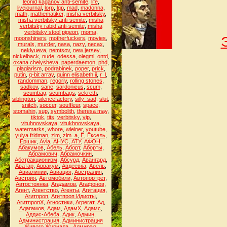
leonid kaganov anti-semite
,
life
,
livejournal
,
lorp
,
lqp
,
mad
,
madonna
,
math
,
mathematiker
,
misha verbitsky
,
misha verbitsky anti-semite
,
misha
verbitsky rabid anti-semite
,
misha
verbitsky stool pigeon
,
moma
,
moonshiners
,
motherfuckers
,
movies
,
murals
,
murder
,
nasa
,
nazy
,
necax
,
neklyueva
,
nemtsov
,
new jersey
,
nickelback
,
nude
,
odessa
,
olegmi
,
ontd
,
oxana chelysheva
,
paperdaemon
,
phd
,
plagiarism
,
podrabinek
,
poper
,
prick
,
putin
,
q-bit array
,
quinn elisabeth ii
,
r_l
,
randomman
,
regoriy
,
rolling stones
,
sadkov
,
sane
,
sardonicus
,
scum
,
scumbag
,
scumbags
,
sekreth
,
siblington
,
silencefactory
,
silly_sad
,
slut
,
snitch
,
soccer
,
souffleur
,
space
,
stomahin
,
sup
,
symbolith
,
theresa may
,
tiktok
,
tits
,
verbitsky
,
vip
,
vituhnovskaya
,
vitukhnovskaya
,
watermarks
,
whore
,
wieiner
,
youtube
,
yulya fridman
,
zim
,
zim_a
,
Ё
,
Ёксель
,
Ёршик
,
Аvla
,
АНУС
,
АТУ
,
АФОН
,
Абакумов
,
Абель
,
Аборт
,
Аборты
,
Абрамович
,
Абрамочкин
,
Абстракционизм
,
Абсурд
,
Авангард
,
Аватар
,
Аввакум
,
Авдеевка
,
Авель
,
Авиалинии
,
Авиация
,
Австралия
,
Австрия
,
Автомобили
,
Автопортрет
,
Автостоянка
,
Агадамов
,
Агафонов
,
Агент
,
Агентство
,
Агенты
,
Агитация
,
Агитпроп
,
Агитпроп Идиоты
,
АгитпропХ
,
Агностики
,
Агрегат
,
Ад
,
Адагамов
,
Адам
,
АдамХ
,
Адамс
,
Аддис-Абеба
,
Адик
,
Админ
,
Администрация
,
Администрация
Живого Журнала.
,
Адмирал
,