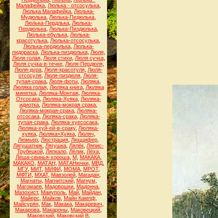
Малафейка
,
Люлька - отсосулька
,
Люлька Малафейка
,
Люлька-
Мудюлька
,
Люлька-Педюлька
,
Люлька-Пердлька
,
Люлька-
Пердюлька
,
Люлька-Пиздюлька
,
Люлька-ебулька
,
Люлька-
красотулька
,
Люлька-отсосулька
,
Люлька-пердюлька
,
Люлька-
пидораска
,
Люлька-пиздюлька
,
Люля
,
Люля голая
,
Люля стихи
,
Люля сучка
,
Люля сучка-в-течке
,
Люля-Пердюля
,
Люля-дура
,
Люля-красотуля
,
Люля-
отсосуля
,
Люля-пиздюля
,
Люля-
тупая-срака
,
Люля-фоты
,
Люляка
,
Люляка голая
,
Люляка книга
,
Люляка
минетка
,
Люляка-Монтаж
,
Люляка-
Отсосака
,
Люляка-Хуяка
,
Люляка-
идиотка
,
Люляка-мокрая срака
,
Люляка-мокрая-срака
,
Люляка-
отсосака
,
Люляка-срака
,
Люляка-
тупая-срака
,
Люляка-хуесосака
,
Люляка-хуй-ей-в-сраку
,
Люляка-
хуяка
,
Люляка=Хуяка
,
Люляч
,
Люмьер
,
Люстрация
,
Люццифер
,
Лягушатник
,
Лягушка
,
Лялёк
,
Ляпис-
Трубецкой
,
Ляпкало
,
Лёлик
,
Лёха
,
Лёша-свинья-хороша
,
М
,
МАКАКА
,
МАКАКО
,
МАТАН
,
МАТАНючки
,
МВД
,
МГУ
,
МИТ
,
МИФИ
,
МОМА
,
МРОТ
,
МФТИ
,
МХАТ
,
Мавзолей
,
Магадан
,
Магнаты
,
Магнитский
,
Магнум
,
Магомаев
,
Мадовошки
,
Мадонна
,
Мазохист
,
Маиуполь
,
Май
,
Майдан
,
Майерс
,
Майков
,
Майн Кампф
,
Майсурян
,
Мак
,
Макака
,
Макаревич
,
Макарова
,
Макароны
,
Маковецкий
,
Маковский
,
Маковский В
,