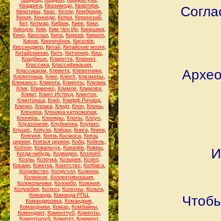
Квадрига
,
Квазимодо
,
Квартира
,
Согла
Квартиры
,
Квас
,
Келли
,
Кембридж
,
Кения
,
Кеннеди
,
Кепка
,
Керенский
,
Кет
,
Кетмар
,
Кибрик
,
Киев
,
Кики
,
Кикодзе
,
Ким
,
Ким Чен Ир
,
Кинешма
,
Кино
,
Кинозал
,
Кипа
,
Киреев
,
Кирилл
,
Киров
,
Кирпичёнок
,
Киселёв
,
Киссинджер
,
Китай
,
Китайские мозги
,
Китайскиеню
,
Китч
,
Китченер
,
Киш
,
Кладбище
,
Кларетта
,
Кларнет
,
Классика
,
Классификация
,
Архео
Классицизм
,
Клевета
,
Клеветники
,
Клеветница
,
Клее
,
КлееХ
,
Клезмеры
,
Клемансо
,
Клиента
,
Клиенты
,
Клизма
,
Клик
,
Клименко
,
Климов
,
Климова
,
Климт
,
Клинт Иствуд
,
Клинтон
,
Клинтонша
,
Клип
,
Клифф Ричард
,
Кличко
,
Клоака
,
Клодт
,
Клон
,
Клоны
,
Клоняра
,
Клоняра хитрожопая
,
Клоняра.
,
Клоняры
,
Клопы
,
Клоун
,
Клуазонизм
,
Клубничка
,
Клурмо
,
Клуцис
,
Кляуза
,
Клёцки
,
Книга
,
Книги
,
Княгиня
,
Князь Космоса
,
Князь
церкви
,
Князья церкви
,
Коба
,
Кобель
,
Кобзон
,
Ковальчук
,
Ковалёв
,
Ковры
,
И
Когда-нибудь
,
Кодвидео
,
Козлоёб
,
Козлы
,
Козочка
,
Козырев
,
Козёл
,
Кокаин
,
Кокетка
,
Кокетство
,
Колбаса
,
Колдовство
,
Колдуэлл
,
Коленки
,
Коленкор
,
Коллективизация
,
Колокольчики
,
Коломбо
,
Колония
,
Колумбия
,
Колхоз
,
Колхозы
,
Кольта
,
Команда
,
Команда РПЦ
,
Чтобы
Командировка
,
Командник
,
Командники
,
Комар
,
Комбайны
,
Комендант
,
Коментпуб
,
Коменты
,
Коментыпуб
,
Комитет
,
Коммент
,