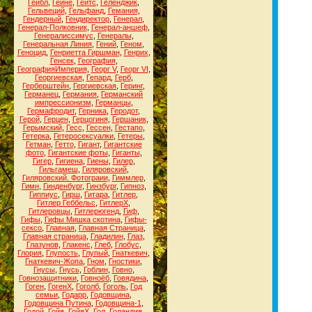
Гейбл
,
Гейне
,
Гейтс
,
Геленджик
,
Гельвеций
,
Гельфанд
,
Гемания
,
Гендерный
,
Гендиректор
,
Генерал
,
Генерал-Полковник
,
Генерал-аншеф
,
Генералиссимус
,
Генералы
,
Генеральная Линия
,
Гений
,
Геном
,
Геноцид
,
Генриетта Гиршман
,
Генрих
,
Генсек
,
География
,
ГеографияИмперия
,
Георг V
,
Георг VI
,
Георгиевская
,
Гепард
,
Герб
,
Герберштейн
,
Гергиевская
,
Геринг
,
Германец
,
Германия
,
Германский
импрессионизм
,
Германцы
,
Гермафродит
,
Герника
,
Геродот
,
Герой
,
Герцен
,
Герцогиня
,
Гершаник
,
Герымский
,
Гесс
,
Гессен
,
Гестапо
,
Гетерка
,
Гетеросексуалки
,
Гетеры
,
Гетман
,
Гетто
,
Гигант
,
Гигантские
фото
,
Гигантские фоты
,
Гиганты
,
Гигер
,
Гигиена
,
Гиены
,
Гилер
,
Гильгамеш
,
Гиляровский
,
Гиляровский. Фотограии
,
Гиммлер
,
Гимн
,
Гинденбург
,
Гинзбург
,
Гипноз
,
Гиппиус
,
Гирш
,
Гитара
,
Гитлер
,
Гитлер Геббельс
,
ГитлерХ
,
Гитлеровцы
,
Гитлерюгенд
,
Гиф
,
Гифы
,
Гифы Мишка скотина
,
Гифы-
сексо
,
Главная
,
Главная Страница
,
Главная страница
,
Гладилин
,
Глаз
,
Глазунов
,
Глакенс
,
Глеб
,
Глобус
,
Глория
,
Глупость
,
Глупый
,
Гнаткевич
,
Гнаткевич-Жопа
,
Гном
,
Гностики
,
Гнусы
,
Гнусь
,
Гоблин
,
Говно
,
Говнозащитники
,
Говноёб
,
Говядина
,
Гоген
,
ГогенХ
,
Гоголб
,
Гоголь
,
Год
семьи
,
Годарр
,
Годовщина
,
Годовщина Путина
,
Годовщина-1
,
Годой
,
Гойя
,
ГойяХ
,
Гол
,
Голандия
,