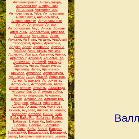
Антикомпромат
,
Антикультура
,
Антилопа гну
,
Антипушкин
,
Антисемит
,
Антисемитизм
,
Антисемитизм. ГеБе
,
Антисемитим
,
Антисемиты
,
Антисемтизм
,
Антисенмитизм
,
Антисталинизм
,
Антон
,
Антонеску
,
Антракт
,
Антропология
,
Анус
,
Анусы
,
Аононы
,
Апельсины
,
Апологетика
,
Апостол
,
Апостолы
,
Апреликов
,
Апсит
,
Апухтин
,
Ар Нуво
,
Ар деко
,
Арабский
терроризм
,
Арабы
,
Аргентина
,
Ардеко
,
Арест
,
Арефьева
,
Аризона
,
Арийцы
,
Аристотель
,
Арктика
,
Арлекино
,
Армада
,
Армения
,
Армия
,
Армстронг
,
Арнольд
,
Арнольд Ева
,
Артемизия
,
Артемуй
,
Артемуй
Сисярик
,
Артур
,
Архангельск
,
Архимед. Чапек
,
Архипенко
,
Архипов
,
Архипова
,
Архитектура
,
Аршакуни
,
Асад
,
Асатий
,
Ассистент
,
Астер
,
Астрахань
,
Астронавты
,
Астрономы
,
Астрофизика
,
Атака
,
Атаки
,
Атеизм
,
Атеисты
,
Атлантида
,
Атомная бомба
,
Атомная война
,
Атомная подлодка
,
Аукционы
,
Аутизм
,
Афанасьев
,
Афганистан
,
Афедрон
,
Афины
,
Афоризмы
,
Африка
,
Ахмадулина
,
Ахматова
,
Ахуеев
,
Ахуеево
,
Ацтеки
,
Ашкенази
,
Аэропорт
,
Аятолла
,
БАБЫ
,
БЫК
,
Валл
Баба
,
Баба-Яга
,
Баба-яга
,
Бабель
,
Бабизмы
,
Бабий Яр
,
Бабицкая
,
Бабочки
,
Бабурин
,
Бабучина
,
Бабушка
,
Бабы
,
Бабьё
,
Бавария
,
Бавильский
,
Багдасарова
,
Багрицкий
,
Базар
,
Базарный аристократ
,
Базиль
,