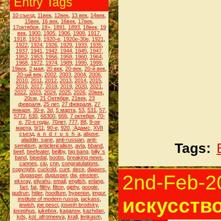
Entry Tags
10 съезд
,
11век
,
12век
,
13 век
,
14век
,
15век
,
16 век
,
16век
,
17век
,
17октября
,
18+
,
1891
,
1893
,
18век
,
19
век
,
1900
,
1905
,
1906
,
1909
,
1917
,
1918
,
1919
,
1920-е
,
1920е-30е
,
1921
,
1922
,
1924
,
1926
,
1929
,
1933
,
1935
,
1937
,
1941
,
1942
,
1944
,
1945
,
1947
,
1952
,
1953
,
1956
,
1958
,
1960
,
1964
,
1968
,
1972
,
1974
,
1989
,
1995
,
1999
,
19век
,
2 мая
,
20 век
,
20-век
,
20-й век
,
20-ый век
,
2002
,
2003
,
2004
,
2006
,
2010
,
2011
,
2012
,
2013
,
2014
,
2015
,
2016
,
2017
,
2018
,
2019
,
2020
,
2021
,
2022
,
2023
,
2024
,
2025
,
2026
,
20век
,
20см
,
21 Октября
,
21век
,
23
февраля
,
25 лет
,
27 февраля
,
27
января
,
30-е
,
3d
,
5 марта
,
53
,
531
,
57
,
5772
,
630
,
66300
,
666
,
7 октября
,
70-
е
,
70-е годы
,
70лет
,
777
,
88
,
9-ое
марта
,
9/11
,
90-е
,
920
,
:Адамс
,
XVII
съезд
,
a_n_d_r_u_s_h_a
,
abuse
,
aladdin_sane
,
anti-russian
,
anti-
Tags:
semitism
,
anticlericalism
,
avla
,
bband
,
beef
,
beefeater
,
beilby
,
big bang
,
billy`s
band
,
bipedal
,
boobs
,
breaking news
,
cannes
,
ciu
,
cnn
,
congratulations
,
copyright
,
cuckold
,
cunt
,
dece
,
diapers
,
2nd-Feb-2
dugasper
,
dugusper
,
dw
,
einstein
,
eksray
,
eliyahu
,
email
,
english
,
erlang
,
fart
,
fat
,
filthy
,
filton
,
giphy
,
google
,
gudrun
,
hitler
,
hoodlum
,
hyperion
,
imgur
,
искусство
institute of modern russia
,
jackass
,
jewish
,
joe pesci
,
joseph brodsky
,
josephus
,
jukebox
,
kaganov
,
kazhdan
,
kds
,
kot_afromeeva
,
krall
,
lenkasm
,