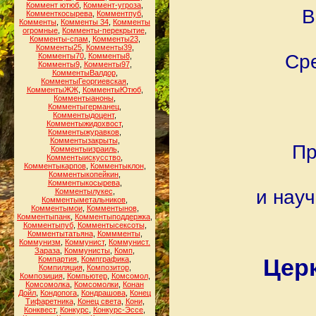
Коммент ютюб
,
Коммент-угроза
,
В
Комменткосырева
,
Комментпуб
,
Комменты
,
Комменты 34
,
Комменты
огромные
,
Комменты-перекрытие
,
Комменты-спам
,
Комменты23
,
Комменты25
,
Комменты39
,
Сре
Комменты70
,
Комменты8
,
Комменты9
,
Комменты97
,
КомментыВалдор
,
КомментыГеоргиевская
,
КомментыЖЖ
,
КомментыЮтюб
,
Комментыаноны
,
Комментыгерманец
,
Комментыдоцент
,
Комментыжидохвост
,
Комментыжуравков
,
Комментызакрыты
,
Пр
Комментыизраиль
,
Комментыискусство
,
Комментыкарпов
,
Комментыклон
,
Комментыкопейкин
,
Комментыкосырева
,
и науч
Комментылукес
,
Комментыметальников
,
Комментымои
,
Комментынов
,
Комментыпанк
,
Комментыподдержка
,
Комментыпуб
,
Комментысексоты
,
Комментытатьяна
,
Коммменты
,
Коммунизм
,
Коммунист
,
Коммунист.
Зараза
,
Коммунисты
,
Комп
,
Цер
Компартия
,
Компграфика
,
Компиляция
,
Композитор
,
Композиция
,
Компьютер
,
Комсомол
,
Комсомолка
,
Комсомолки
,
Конан
Дойл
,
Кондопога
,
Кондрашова
,
Конец
Тифаретника
,
Конец света
,
Кони
,
Конквест
,
Конкурс
,
Конкурс-Эссе
,