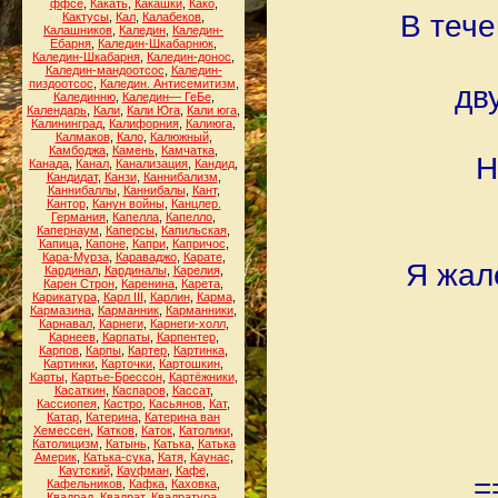
ффсе
,
Какать
,
Какашки
,
Како
,
В тече
Кактусы
,
Кал
,
Калабеков
,
Калашников
,
Каледин
,
Каледин-
Ебарня
,
Каледин-Шкабарнюк
,
Каледин-Шкабарня
,
Каледин-донос
,
Каледин-мандоотсос
,
Каледин-
пиздоотсос
,
Каледин. Антисемитизм
,
дв
Калединню
,
Каледин— ГеБе
,
Календарь
,
Кали
,
Кали Юга
,
Кали юга
,
Калининград
,
Калифорния
,
Калиюга
,
Калмаков
,
Кало
,
Калюжный
,
Камбоджа
,
Камень
,
Камчатка
,
Н
Канада
,
Канал
,
Канализация
,
Кандид
,
Кандидат
,
Канзи
,
Каннибализм
,
Каннибаллы
,
Каннибалы
,
Кант
,
Кантор
,
Канун войны
,
Канцлер.
Германия
,
Капелла
,
Капелло
,
Капернаум
,
Каперсы
,
Капильская
,
Капица
,
Капоне
,
Капри
,
Капричос
,
Кара-Мурза
,
Караваджо
,
Карате
,
Я жал
Кардинал
,
Кардиналы
,
Карелия
,
Карен Строн
,
Каренина
,
Карета
,
Карикатура
,
Карл III
,
Карлин
,
Карма
,
Кармазина
,
Карманник
,
Карманники
,
Карнавал
,
Карнеги
,
Карнеги-холл
,
Карнеев
,
Карпаты
,
Карпентер
,
Карпов
,
Карпы
,
Картер
,
Картинка
,
Картинки
,
Карточки
,
Картошкин
,
Карты
,
Картье-Брессон
,
Картёжники
,
Касаткин
,
Каспаров
,
Кассат
,
Кассиопея
,
Кастро
,
Касьянов
,
Кат
,
Катар
,
Катерина
,
Катерина ван
Хемессен
,
Катков
,
Каток
,
Католики
,
Католицизм
,
Катынь
,
Катька
,
Катька
Америк
,
Катька-сука
,
Катя
,
Каунас
,
Каутский
,
Кауфман
,
Кафе
,
=
Кафельников
,
Кафка
,
Каховка
,
Квадрад
,
Квадрат
,
Квадратура
,