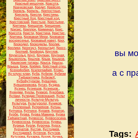
Красный мешочек
,
Красота
,
Крачковская
,
Кредит
,
Крейсер
,
Кремль
,
Кремль.
,
Крепостные
,
Кресмль
,
Креспи
,
Крестины
,
Крестный Ход
,
Крестный ход
,
Крестовский
,
Крестьне
,
Крестьяне
,
Кретины
,
Крещатик
,
Крещение
,
Кризис
,
Криллон
,
Криминал
,
Крис
,
Крисота
,
Кристи
,
Кристина
,
Кристис
,
Критика
,
Кровавая Мери
,
Кровавое
воскресенье
,
Кровавый навет
,
Крог
,
Крокодил
,
Крокодилы
,
Кролик
,
Кролики
,
Кронгауз
,
Кронштадт
,
Кросс
,
вы мо
Кроткий
,
Крофорд
,
Круглов
,
Крумгольд
,
Круп
,
Крупкин
,
Крупная
,
Крыжополь
,
Крылов
,
Крым
,
Крымов
,
Крымские татары
,
Крыса
,
Крысы
,
Крыша
,
Крюк
,
Крёйер
,
Крёстный отец
,
Ксенофобия
,
Ксилография
,
Ктомс
,
а с п
Ку-клукс-клан
,
Куба
,
Кубизм
,
Кубизм
Тифаретника
,
КубизмХ
,
Кубофутуризм
,
Кувалдин
,
Кувшинникова
,
Кугач
,
Куздра
,
Кузнец
,
Кузнецов
,
Кузнецов.
,
Куинджи
,
Куклы
,
Кукмор
,
Кукобака
,
Кулаки
,
Кулидар Провокация
,
Культ
личности
,
Культур-Мультур
,
Культура
,
Культуролог
,
Куников
,
Купленный
,
Куприянов
,
Купцы
,
Купчиха
,
Купчихи
,
Кураев
,
Куратор
,
Курбе
,
Курва
,
Курва Мамина
,
Курва
Тифаретная
,
Курвосос
,
Курвососина
,
Курвососка
,
Курвососы
,
Курвы
,
Курица
,
Курли
,
Курочка
,
Курск
,
Курчатов
,
Кустик
,
Кустодиев
,
Tags:
КустодиевХ
,
Кутепов
,
Кутузов
,
Кутузова
,
Кухарка
,
Кухня
,
Кучма
,