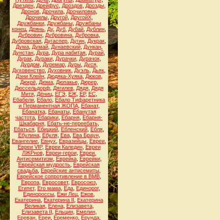
Дрезден
,
Дрейфус
,
Дроздов
,
Дрозды
,
Дронов
,
Дрочила
,
Дрочиловка
,
Дрочилы
,
Другой
,
ДругойХ
,
Дружбанки
,
Дружбаны
,
Дружбаны
конец
,
Дрянь
,
Ду
,
Дуб
,
Дубай
,
Дублин
,
Дубровин
,
Дубровина
,
Дубровка
,
Дубровская
,
Дугаспер
,
Дугин
,
Дукрак
,
Дума
,
Думай
,
Дунаевский
,
Дункан
,
Дунстан
,
Дура
,
Дура набитая
,
Дурай
,
Дурак
,
Дураки
,
Дурачки
,
Дурачок
,
Дурдом
,
Дуремар
,
Дуры
,
Дуся
,
Духовенство
,
Духовник
,
Дуэль
,
Дьяк
,
Дэни Клейн
,
Дюдяка-Хуяка
,
Дюков
,
Дюкрё
,
Дюма
,
Дюпакье
,
Дюрер
,
Дюссельдорф
,
Дягилев
,
Дядя
,
Дядя
Митя
,
Дёниц
,
ЕГЭ
,
ЕЖ
,
ЕР
,
ЕС
,
Ебабели
,
Ебало
,
Ебало Тифаретника
и Перманентная ЖОПА
,
Ебанат
,
Ебанатка
,
Ебанаты
,
Ебанутая
частота
,
Ебарики
,
Ебарня
,
Ебарня-
Шкабарня
,
Ебать-не-переебать
,
Ебаться
,
Ебицкий
,
Ебленский
,
Ебля
,
Ебулина
,
Ебуля
,
Ева
,
Ева Браун
,
Евангелие
,
Евнух
,
Евразийцы
,
Евреи
,
Евреи VIP
,
Евреи Каледин
,
Евреи
ЛЖРнов
,
Евреи-герои
,
Евреи.
Антисемитизм
,
Еврейка
,
Еврейки
,
Еврейская мудрость
,
Еврейская
свадьба
,
Еврейские антисемиты
,
Еврейское сопротивление в ВМВ
,
Европа
,
Евросовет
,
Евросоюз
,
Египет
,
Его мама
,
Еда
,
Единорог
,
Единороссы
,
Ежи Лец
,
Ежов
,
Екатерина
,
Екатерина II
,
Екатерина
Великая
,
Елена
,
Елизавета
,
Елизавета II
,
Ельцин
,
Емелин
,
Ереван
,
Ереи
,
Еременко
,
Ерунда
,