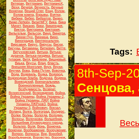
Ветеран
,
Веттриано
,
ВеттрианоХ
,
Вехи
,
Вечеря
,
Вечность
,
Вечные
Вонючки
,
Вещий Олег
,
Взад
,
Взлом
,
Взлом компа
,
Взрывы
,
Взятки
,
Вибеке
,
Вибер
,
Вибратор
,
Видео
,
Виже-Лебрён
,
ВизитМГУ
,
Вика
,
Вика
Минет
,
Виканю
,
Вики
,
Википедия
,
Виктор
,
Викторина
,
Виктория
,
Вильгельм
,
Вильсон
,
Винд
,
Винегра
,
Винни-Пух
,
Винница
,
Вино
,
Виноградов
,
Винтерхальтер
,
Вирсавия
,
Вирус
,
Вирусы
,
Виски
,
Висуны
,
Витамины
,
Виткевич
,
Витте
,
Tags:
Витухновская
,
Витька
,
Витька-
дурачок
,
Витька-пиздяка
,
Витька-
тупарик
,
Витя
,
Вифлеем
,
Вишневый
,
Виька
,
Вкусы
,
Влад
,
Власть
,
Внешняя Монголия
,
Внук
,
Внуки
,
8th-Sep-2
Внучки
,
Вова
,
Вова Путин
,
Вовочка
,
Вода
,
Водевиль
,
Водка
,
Водород
,
Водородная бомба
,
Водочка
,
Водяра
,
Воеводский
,
Военачальники
,
Сенцова, 
Военнопленные
,
Вождь
,
Возбудимость
,
Возврат
,
Вознесенский
,
Возрождение
,
Война
,
Война Украины
,
Война Украины-2
,
Война Украины. ЛЖР
,
Война
Украины.ЛЖРнов3
,
Война-
Украины-3
,
Войнович
,
Вокзал
,
Воланд
,
Волга
,
Волгоград
,
Волдерс
,
Волки
,
Волны
,
Вологда
,
Володин
,
Волосы
,
Волочкова
,
Волшебник
,
Весь
Волшебник Изумрудного города
,
Вольтер
,
Воля
,
Вонь
,
Вонючка
,
Вонючки
,
Воображение
,
Вооружение
,
Вопрос
,
Вопросы
,
Вор
,
Воробей
,
Воробьянинов
,
Воровство
,
Воронеж
,