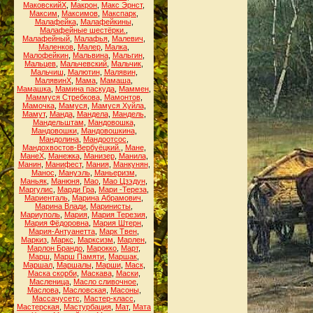
МаковскийХ
,
Макрон
,
Макс Эрнст
,
Максим
,
Максимов
,
Макспарк
,
Малафейка
,
Малафейкины
,
Малафейные шестёрки.
,
Малафейный
,
Малафья
,
Малевич
,
Маленков
,
Малер
,
Малка
,
Малофейкин
,
Мальвина
,
Мальгин
,
Мальцев
,
Мальчевский
,
Мальчик
,
Мальчиш
,
Малютин
,
Малявин
,
МалявинХ
,
Мама
,
Мамаша
,
Мамашка
,
Мамина паскуда
,
Маммен
,
Маммуся Стребкова
,
Мамонтов
,
Мамочка
,
Мамуся
,
Мамуся Хуйла
,
Мамут
,
Манда
,
Мандела
,
Мандель
,
Мандельштам
,
Мандовошка
,
Мандовошки
,
Мандовошкина
,
Мандолина
,
Мандоотсос
,
Мандохвостов-Вербуёцкий.
,
Мане
,
МанеХ
,
Манежка
,
Манизер
,
Манила
,
Манин
,
Манифест
,
Мания
,
Манкунян
,
Манос
,
Мануэль
,
Маньеризм
,
Маньяк
,
Манюня
,
Мао
,
Мао Цзэдун
,
Маргулис
,
Марди Гра
,
Мари -Тереза
,
Мариенталь
,
Марина Абрамович
,
Марина Влади
,
Маринисты
,
Мариуполь
,
Мария
,
Мария Терезия
,
Мария Фёдоровна
,
Мария Штерн
,
Мария-Антуанетта
,
Марк Твен
,
Маркиз
,
Маркс
,
Марксизм
,
Марлен
,
Марлон Брандо
,
Марокко
,
Март
,
Марш
,
Марш Памяти
,
Маршак
,
Маршал
,
Маршалы
,
Марши
,
Маск
,
Маска скорби
,
Маскава
,
Маски
,
Масленица
,
Масло сливочное
,
Маслова
,
Масловская
,
Масоны
,
Массачусетс
,
Мастер-класс
,
Мастерская
,
Мастурбация
,
Мат
,
Мата