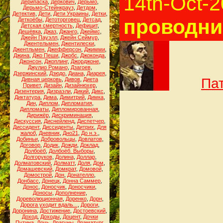
14th-Oct-
Дерипаска
,
Деркович
,
Дерьмо
,
Дерьмо-Стейнкрауз
,
Детдом
,
Детектив
,
Дети
,
Дети Украины
,
Детки
,
проводни
Деткоёбы
,
Детоторговец
,
Детсад
,
Детская смертность
,
Дефицит
,
Дешёвка
,
Джаз
,
Джанго
,
Джеймс
,
Джейн Пауэлл
,
Джейн Сеймур
,
Джентельмен
,
Джентилески
,
Джентльмен
,
Джефферсон
,
Джимми
,
Джина
,
Джо Пеши
,
Джобс
,
Джоконда
,
Джонсон
,
Джоплинг
,
Джорджоне
,
Джулио Романо
,
Дзагоев
,
Дзержинский
,
Дзюдо
,
Диана
,
Диарея
,
Па
Дивная церковь
,
Дивов
,
Диета
Привет
,
Дизайн
,
Дизайнюхер
,
Дизентерия
,
Дизраэли
,
Дикий
,
Дикс
,
Диктатура
,
Дима
,
Димитрий
,
Димка
,
Дин
,
Диплом
,
Дипломатия
,
Дипломаты
,
Дипломированная
,
Дирижёр
,
Дискриминация
,
Дискуссия
,
Диснейленд
,
Диспетчер
,
Диссидент
,
Диссиденты
,
Дитрих
,
Для
жалоб
,
Дневник
,
Дно21
,
До н.э.
,
Добиньи
,
Добровольцы
,
Довлатов
,
Договор
,
Додик
,
Дожди
,
Доклад
,
Долбоёб
,
Долбоёб. Выборы
,
Долгоруков
,
Долина
,
Доллар
,
Долматовский
,
Долматт
,
Доля
,
Дом
,
Домашевский
,
Домкрат
,
Домовой
,
Домострой
,
Дон
,
Донателло
,
Донбасс
,
Донецк
,
Донна Саммер
,
Донос
,
Доносчик
,
Доносчики
,
Доносы
,
Дополнение
,
Дореволюционная
,
Доренко
,
Дорн
,
Дорога уходит вдаль...
,
Дороги
,
Доронина
,
Достижение
,
Достоевский
,
Доход
,
Доходы
,
Доцент
,
Дочки
Путина
,
Дочь
,
Драгуны
,
Драматург
,