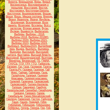
Ворота
,
Ворошилов
,
Воры
,
Ворьё
,
Воскресенье
,
Воспоминания о
прошлом
,
Восстание
,
Восток
,
Востоковед
,
Восточная Европа
,
Восточное
,
Воцерковление
,
Вошак
,
Воши
,
Вошь. Мишка скотина
,
Вперде
,
Враги
,
Врангель
,
Врачи
,
Врубель
,
Вселенная
,
Вселеннная
,
Всех
банить
,
Всортире
,
Всхлипы
,
Всё с
заглотом
,
Вторая армия
,
Вузы
,
Вулкан
,
Вшивости
,
Выбегалло
,
Выборы
,
Выборы - 2018
,
Выборы-2018
,
Выборы-2018Ю
,
Выборы-2020
,
Выборы-2021
,
Выборы-2023
,
Выборы-2024
,
Выборы1
,
Выборы2024
,
Выгребная
яма
,
Выдра
,
Выебать
,
Выпивка
,
Выродки
,
Высоцкий
,
Высоцкий-
цитата
,
Выставка
,
Высшая Власть
,
Выходной
,
Вышнеградский
,
Вьетнам
,
Вюнючка
,
Вяземский
,
ГБ
,
ГМИИ
,
ГНУСЬ
,
ГПУ
,
ГРУ
,
ГТО
,
Габриэль
,
Гагарин
,
Газ
,
Газа
,
Газдаров
,
Газета
,
Газета.Ру
,
Газовки
,
Газпром
,
Гай
Фокс
,
Гайдар
,
Гайдпарк
,
Гала
,
Галабурда
,
Галерея
,
Галерея
Красавиц
,
Галерея красавиц
,
Галилей
,
Галичина
,
Галковский
,
ГалковскийХ
,
Галлен-Каллела
,
Галоши
,
Гамадрил
,
Гамбург
,
Ганапольский
,
Ганнибал
,
Гарабурда
,
Гарвард
,
Гарварл
,
Гарем
,
Гарибальди
,
Гарин-Михайловский
,
Гарленд
,
Гармония
,
Гастон
,
Гафуров
,
Гаше
,
Гашек
,
Гвардия
,
ГеБе
,
ГеБеШник
,
ГеБешник
,
ГеБешники
,
Геббельс
,
Гегель
,
Геенна
,
Геи
,
Гей
,