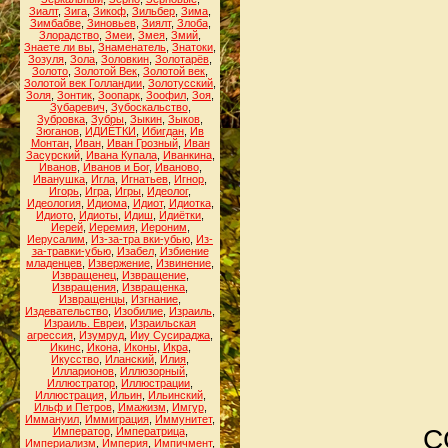
Зиалт
,
Зига
,
Зикоф
,
Зильбер
,
Зима
,
Зимбабве
,
Зиновьев
,
Зиялт
,
Злоба
,
Злорадство
,
Змеи
,
Змея
,
Змий
,
Знаете ли вы
,
Знаменатель
,
Знатоки
,
Зозуля
,
Зола
,
Золовкин
,
Золотарёв
,
Золото
,
Золотой Век
,
Золотой век
,
Золотой век Голландии
,
Золотусский
,
Золя
,
Зонтик
,
Зоопарк
,
Зоофил
,
Зоя
,
Зубаревич
,
Зубоскальство
,
Зубровка
,
Зубры
,
Зыкин
,
Зыков
,
Зюганов
,
ИДИЁТКИ
,
Ибигдан
,
Ив
Монтан
,
Иван
,
Иван Грозный
,
Иван
Засурский
,
Ивана Купала
,
Иванкина
,
Иванов
,
Иванов и Бог
,
Иваново
,
Иванушка
,
Игла
,
Игнатьев
,
Игнор
,
Игорь
,
Игра
,
Игры
,
Идеолог
,
Идеология
,
Идиома
,
Идиот
,
Идиотка
,
Идиото
,
Идиоты
,
Идиш
,
Идиётки
,
Иерей
,
Иеремия
,
Иероним
,
Иерусалим
,
Из-за-тра вки-убью
,
Из-
за-травки-убью
,
Изабел
,
Избиение
младенцев
,
Извержение
,
Извинение
,
Извращенец
,
Извращение
,
Извращения
,
Извращенка
,
Извращенцы
,
Изгнание
,
Издевательство
,
Изобилие
,
Израиль
,
Израиль. Евреи
,
Израильская
агрессия
,
Изумруд
,
Ииу Сусираджа
,
Икинс
,
Икона
,
Иконы
,
Икра
,
Икусство
,
Иланский
,
Илия
,
Илларионов
,
Иллюзорный
,
Иллюстратор
,
Иллюстрации
,
Иллюстрация
,
Ильин
,
Ильинский
,
Ильф и Петров
,
Имажизм
,
Имгур
,
Иммануил
,
Иммиграция
,
Иммунитет
,
С
Император
,
Императрица
,
Империализм
,
Империя
,
Импичмент
,