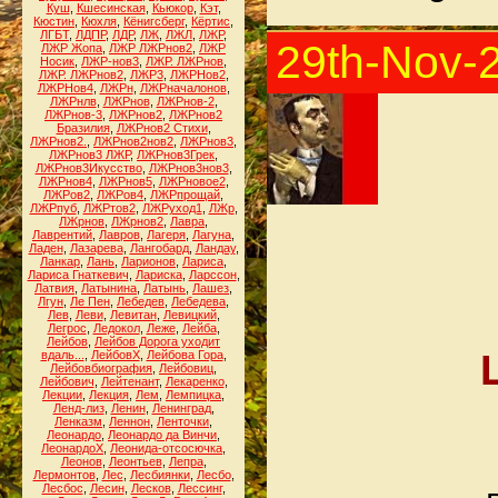
Куш
,
Кшесинская
,
Кьюкор
,
Кэт
,
Кюстин
,
Кюхля
,
Кёнигсберг
,
Кёртис
,
ЛГБТ
,
ЛДПР
,
ЛДР
,
ЛЖ
,
ЛЖЛ
,
ЛЖР
,
29th-Nov-
ЛЖР Жопа
,
ЛЖР ЛЖРнов2
,
ЛЖР
Носик
,
ЛЖР-нов3
,
ЛЖР. ЛЖРнов
,
ЛЖР. ЛЖРнов2
,
ЛЖР3
,
ЛЖРНов2
,
ЛЖРНов4
,
ЛЖРн
,
ЛЖРначалонов
,
ЛЖРнлв
,
ЛЖРнов
,
ЛЖРнов-2
,
ЛЖРнов-3
,
ЛЖРнов2
,
ЛЖРнов2
Бразилия
,
ЛЖРнов2 Стихи
,
ЛЖРнов2.
,
ЛЖРнов2нов2
,
ЛЖРнов3
,
ЛЖРнов3 ЛЖР
,
ЛЖРнов3Грек
,
ЛЖРнов3Икусство
,
ЛЖРнов3нов3
,
ЛЖРнов4
,
ЛЖРнов5
,
ЛЖРновое2
,
ЛЖРов2
,
ЛЖРов4
,
ЛЖРпрощай
,
ЛЖРпуб
,
ЛЖРтов2
,
ЛЖРуход1
,
ЛЖр
,
ЛЖрнов
,
ЛЖрнов2
,
Лавра
,
Лаврентий
,
Лавров
,
Лагеря
,
Лагуна
,
Ладен
,
Лазарева
,
Лангобард
,
Ландау
,
Ланкар
,
Лань
,
Ларионов
,
Лариса
,
Лариса Гнаткевич
,
Лариска
,
Ларссон
,
Латвия
,
Латынина
,
Латынь
,
Лашез
,
Лгун
,
Ле Пен
,
Лебедев
,
Лебедева
,
Лев
,
Леви
,
Левитан
,
Левицкий
,
Легрос
,
Ледокол
,
Леже
,
Лейба
,
Лейбов
,
Лейбов Дорога уходит
вдаль...
,
ЛейбовХ
,
Лейбова Гора
,
Лейбовбиография
,
Лейбовиц
,
Лейбович
,
Лейтенант
,
Лекаренко
,
Лекции
,
Лекция
,
Лем
,
Лемпицка
,
Ленд-лиз
,
Ленин
,
Ленинград
,
Ленказм
,
Леннон
,
Ленточки
,
Леонардо
,
Леонардо да Винчи
,
ЛеонардоХ
,
Леонида-отсосючка
,
Леонов
,
Леонтьев
,
Лепра
,
Лермонтов
,
Лес
,
Лесбиянки
,
Лесбо
,
Лесбос
,
Лесин
,
Лесков
,
Лессинг
,