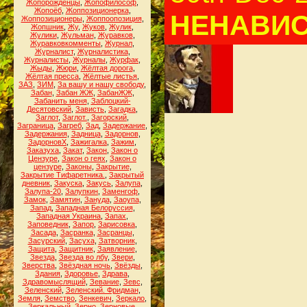
Жопорожденцы
,
Жопофилософ
,
Жопоёб
,
Жоппозиционерка
,
НЕНАВИС
Жоппозиционеры
,
Жоппоопозиция
,
Жопшник
,
Жу
,
Жуков
,
Жулик
,
Жулики
,
Жульман
,
Журавков
,
Журавковкомменты
,
Журнал
,
Журналист
,
Журналистика
,
Журналисты
,
Журналы
,
Журфак
,
Жыды
,
Жюри
,
Жёлтая дорога
,
Жёлтая пресса
,
Жёлтые листья
,
ЗАЗ
,
ЗИМ
,
За вашу и нашу свободу
,
Забан
,
Забан ЖЖ
,
ЗабанЖЖ
,
Забанить меня
,
Заблоцкий-
Десятовский
,
Зависть
,
Загадка
,
Заглот
,
Заглот.
,
Загорский
,
Заграница
,
Загреб
,
Зад
,
Задержание
,
Задержания
,
Задница
,
Задорнов
,
ЗадорновХ
,
Зажигалка
,
Зажим
,
Заказуха
,
Закат
,
Закон
,
Закон о
Цензуре
,
Закон о геях
,
Закон о
цензуре
,
Законы
,
Закрытие
,
Закрытие Тифаретника.
,
Закрытый
дневник
,
Закуска
,
Закусь
,
Залупа
,
Залупа-20
,
Залупкин
,
Заменгоф
,
Замок
,
Замятин
,
Зануда
,
Заоупа
,
Запад
,
Западная Белоруссия
,
Западная Украина
,
Запах
,
Заповедник
,
Запор
,
Зарисовка
,
Засада
,
Засранка
,
Засранцы
,
Засурский
,
Засуха
,
Затворник
,
Защита
,
Защитник
,
Заявление
,
Звезда
,
Звезда во лбу
,
Звери
,
Зверства
,
Звёздная ночь
,
Звёзды
,
Здания
,
Здоровье
,
Здрава
,
Здравомыслящий
,
Зевание
,
Зевс
,
Зеленский
,
Зеленский. Фридман
,
Земля
,
Земство
,
Зенкевич
,
Зеркало
,
Зеркальный
,
Зерно
,
Зерновые
,