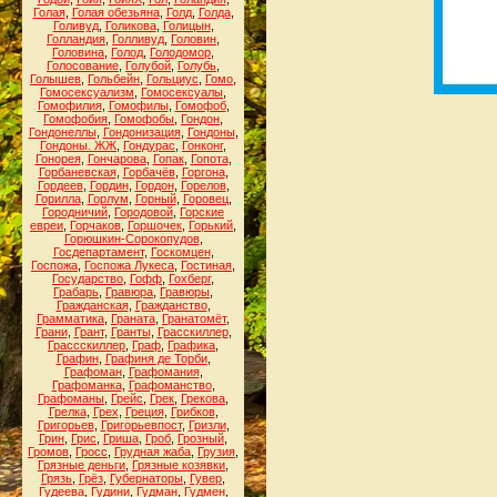
Голая
,
Голая обезьяна
,
Голд
,
Голда
,
Голивуд
,
Голикова
,
Голицын
,
Голландия
,
Голливуд
,
Головин
,
Головина
,
Голод
,
Голодомор
,
Голосование
,
Голубой
,
Голубь
,
Голышев
,
Гольбейн
,
Гольциус
,
Гомо
,
Гомосексуализм
,
Гомосексуалы
,
Гомофилия
,
Гомофилы
,
Гомофоб
,
Гомофобия
,
Гомофобы
,
Гондон
,
Гондонеллы
,
Гондонизация
,
Гондоны
,
Гондоны. ЖЖ
,
Гондурас
,
Гонконг
,
Гонорея
,
Гончарова
,
Гопак
,
Гопота
,
Горбаневская
,
Горбачёв
,
Горгона
,
Гордеев
,
Гордин
,
Гордон
,
Горелов
,
Горилла
,
Горлум
,
Горный
,
Горовец
,
Городничий
,
Городовой
,
Горские
евреи
,
Горчаков
,
Горшочек
,
Горький
,
Горюшкин-Сорокопудов
,
Госдепартамент
,
Госкомцен
,
Госпожа
,
Госпожа Лукеса
,
Гостиная
,
Государство
,
Гофф
,
Гохберг
,
Грабарь
,
Гравюра
,
Гравюры
,
Гражданская
,
Гражданство
,
Грамматика
,
Граната
,
Гранатомёт
,
Грани
,
Грант
,
Гранты
,
Грасскиллер
,
Грассскиллер
,
Граф
,
Графика
,
Графин
,
Графиня де Торби
,
Графоман
,
Графомания
,
Графоманка
,
Графоманство
,
Графоманы
,
Грейс
,
Грек
,
Грекова
,
Грелка
,
Грех
,
Греция
,
Грибков
,
Григорьев
,
Григорьевпост
,
Гризли
,
Грин
,
Грис
,
Гриша
,
Гроб
,
Грозный
,
Громов
,
Гросс
,
Грудная жаба
,
Грузия
,
Грязные деньги
,
Грязные козявки
,
Грязь
,
Грёз
,
Губернаторы
,
Гувер
,
Гудеева
,
Гудини
,
Гудман
,
Гудмен
,