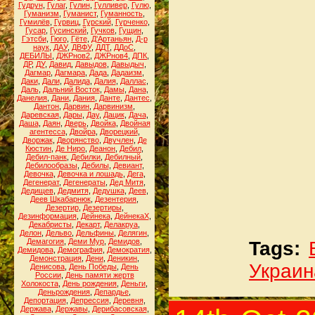
Гудрун
,
Гулаг
,
Гулин
,
Гулливер
,
Гулю
,
Гуманизм
,
Гуманист
,
Гуманность
,
Гумилёв
,
Гурвиц
,
Гурский
,
Гурченко
,
Гусар
,
Гусинский
,
Гучков
,
Гущин
,
Гэтсби
,
Гюго
,
Гёте
,
Д'Артаньян
,
Д-р
наук
,
ДАУ
,
ДВФУ
,
ДДТ
,
ДДоС
,
ДЕБИЛЫ
,
ДЖРнов2
,
ДЖРнов4
,
ДПК
,
ДР
,
ДУ
,
Давид
,
Давыдов
,
Давыдыч
,
Дагмар
,
Дагмара
,
Дада
,
Дадаизм
,
Даки
,
Дали
,
Далида
,
Далия
,
Даллас
,
Даль
,
Дальний Восток
,
Дамы
,
Дана
,
Данелия
,
Дани
,
Дания
,
Данте
,
Дантес
,
Дантон
,
Дарвин
,
Дарвинизм
,
Даревская
,
Дары
,
Дау
,
Дацик
,
Дача
,
Даша
,
Даян
,
Дверь
,
Двойка
,
Двойная
агентесса
,
Двойра
,
Дворецкий
,
Дворжак
,
Дворянство
,
Двучлен
,
Де
Кюстин
,
Де Ниро
,
Деанон
,
Дебил
,
Дебил-панк
,
Дебилки
,
Дебилный
,
Дебилообразы
,
Дебилы
,
Девиант
,
Девочка
,
Девочка и лошадь
,
Дега
,
Дегенерат
,
Дегенераты
,
Дед Митя
,
Дедищев
,
Дедмитя
,
Дедушка
,
Деев
,
Деев Шкабарнюк
,
Дезентерия
,
Дезертир
,
Дезертиры
,
Дезинформация
,
Дейнека
,
ДейнекаХ
,
Декабристы
,
Декарт
,
Делакруа
,
Делон
,
Дельво
,
Дельфины
,
Делягин
,
Демагогия
,
Деми Мур
,
Демидов
,
Tags:
Демидова
,
Демография
,
Демократия
,
Демонстрация
,
Дени
,
Деникин
,
Украин
Денисова
,
День Победы
,
День
России
,
День памяти жертв
Холокоста
,
День рождения
,
Деньги
,
Деньрождения
,
Депардье
,
Депортация
,
Депрессия
,
Деревня
,
Держава
,
Державы
,
Дерибасовская
,