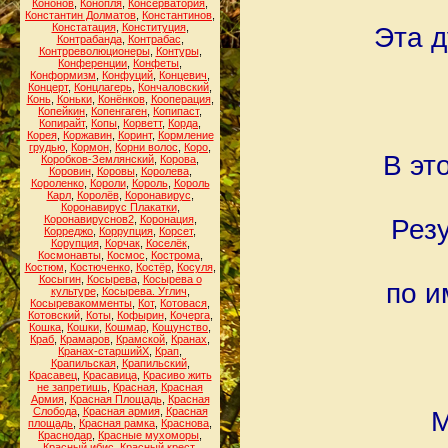
Кононов
,
Конопля
,
Консерватория
,
Константин Долматов
,
Константинов
,
Констатация
,
Конституция
,
Эта д
Контрабанда
,
Контрабас
,
Контрреволюционеры
,
Контуры
,
Конференции
,
Конфеты
,
Конформизм
,
Конфуций
,
Концевич
,
Концерт
,
Концлагерь
,
Кончаловский
,
Конь
,
Коньки
,
Конёнков
,
Кооперация
,
Копейкин
,
Копенгаген
,
Копипаст
,
Копирайт
,
Копы
,
Корветт
,
Корда
,
Корея
,
Коржавин
,
Коринт
,
Кормление
грудью
,
Кормон
,
Корни волос
,
Коро
,
В эт
Коробков-Землянский
,
Корова
,
Коровин
,
Коровы
,
Королева
,
Короленко
,
Короли
,
Король
,
Король
Карл
,
Королёв
,
Коронавирус
,
Коронавирус Плакатки
,
Коронавируснов2
,
Коронация
,
Рез
Корреджо
,
Коррупция
,
Корсет
,
Корупция
,
Корчак
,
Коселёк
,
Космонавты
,
Космос
,
Кострома
,
Костюм
,
Костюченко
,
Костёр
,
Косуля
,
Косыгин
,
Косырева
,
Косырева о
по и
культуре
,
Косырева. Углич
,
Косыревакомменты
,
Кот
,
Котовася
,
Котовский
,
Коты
,
Кофырин
,
Кочерга
,
Кошка
,
Кошки
,
Кошмар
,
Кощунство
,
Краб
,
Крамаров
,
Крамской
,
Кранах
,
Кранах-старшийХ
,
Крап
,
Крапильская
,
Крапильский
,
Красавец
,
Красавица
,
Красиво жить
не запретишь
,
Красная
,
Красная
Армия
,
Красная Площадь
,
Красная
Слобода
,
Красная армия
,
Красная
М
площадь
,
Красная рамка
,
Краснова
,
Краснодар
,
Красные мухоморы
,
Красный ибис
,
Красный крест
,