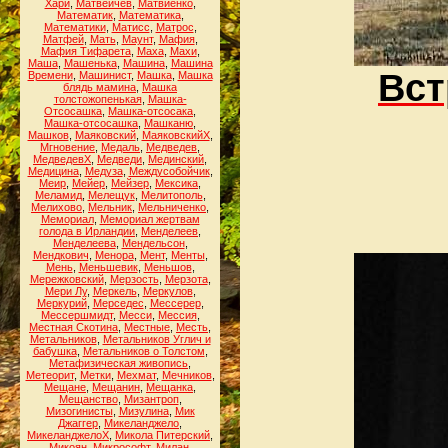
Хари
,
Матвейчев
,
Матвиенко
,
Математик
,
Математика
,
Математики
,
Матисс
,
Матрос
,
Матфей
,
Мать
,
Маунт
,
Мафия
,
Мафия Тифарета
,
Маха
,
Махи
,
Маша
,
Машенька
,
Машина
,
Машина
Вст
Времени
,
Машинист
,
Машка
,
Машка
блядь мамина
,
Машка
толстожопенькая
,
Машка-
Отсосашка
,
Машка-отсосака
,
Машка-отсосашка
,
Машканю
,
Машков
,
Маяковский
,
МаяковскийХ
,
Мгновение
,
Медаль
,
Медведев
,
МедведевХ
,
Медведи
,
Мединский
,
Медицина
,
Медуза
,
Междусобойчик
,
Меир
,
Мейер
,
Мейзер
,
Мексика
,
Меламид
,
Мелещук
,
Мелитополь
,
Мелихово
,
Мельник
,
Мельниченко
,
Мемориал
,
Мемориал жертвам
голода в Ирландии
,
Менделеев
,
Менделеева
,
Мендельсон
,
Мендкович
,
Менора
,
Мент
,
Менты
,
Мень
,
Меньшевик
,
Меньшов
,
Мережковский
,
Мерзость
,
Мерзота
,
Мери Лу
,
Меркель
,
Меркулов
,
Меркурий
,
Мерседес
,
Мессерер
,
Мессершмидт
,
Месси
,
Мессия
,
Местная Скотина
,
Местные
,
Месть
,
Метальников
,
Метальников Углич и
бабушка
,
Метальников о Толстом
,
Метафизическая живопись
,
Метеорит
,
Метки
,
Мехмат
,
Мечников
,
Мещане
,
Мещанин
,
Мещанка
,
Мещанство
,
Мизантроп
,
Мизогинисты
,
Мизулина
,
Мик
Джаггер
,
Микеланджело
,
МикеланджелоХ
,
Микола Питерский
,
Микоян
,
Микрософт
,
Милан
,