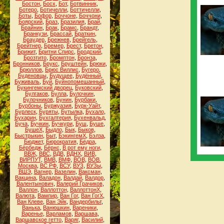
Бостон
,
Босх
,
Бот
,
Ботвинник
,
Ботеро
,
Ботичелли
,
Боттичелли
,
Боты
,
Бофор
,
Боччоне
,
Боччони
,
Боярский
,
Браз
,
Бразилия
,
Брай
,
Брайнин
,
Брак
,
Брамс
,
Брандт
,
Бранкузи
,
Брассай
,
Браткин
,
Браудер
,
Брежнев
,
Брейгель
,
Брейтнер
,
Бремер
,
Брест
,
Бретон
,
Брижит
,
Бритни Спирс
,
Бродский
,
Брозтито
,
Бромптон
,
Бронза
,
Бронников
,
Брукс
,
Бруштейн
,
Брюки
,
Брюллов
,
Брюс Виллис
,
Бугеро
,
Буденовцы
,
Будущее
,
Будённый
,
Буживаль
,
Буй
,
Буйнопомешанный
,
Букингемский дворец
,
Буковский
,
Булгаков
,
Булла
,
Булочкин
,
Булочников
,
Бунин
,
Бурбаки
,
Бурбоны
,
Буржуазия
,
Бурк-Уайт
,
Бурлеск
,
Буряты
,
Бутылка
,
Бухало
,
Бухарин
,
Бухгалтерия
,
Бухенвальд
,
Буча
,
Бучкин
,
Бучкури
,
Буш
,
Буше
,
БушеХ
,
Быдло
,
Бык
,
Быков
,
Быстрыкин
,
Быт
,
БэкингемХ
,
Бэлза
,
Бюджет
,
Бюрократия
,
Бёдра
,
Бёрбедж
,
Бёрнс
,
В рот ему ноги
,
ВВЖ
,
ВВС
,
ВДВ
,
ВДНХ
,
ВИВ
,
ВИРПУТ
,
ВМВ
,
ВМФ
,
ВОВ
,
ВОВ.
Москва
,
ВС РФ
,
ВСУ
,
ВУЗ
,
ВУЗы
,
ВШЭ
,
Вагнер
,
Вазелин
,
Ваксман
,
Вакцина
,
Валадон
,
Валдай
,
Валдор
,
Валентынович
,
Валерий Грачиков
,
Валлон
,
Валлоттон
,
ВаллоттонХ
,
Валюта
,
Вампир
,
Ван Гог
,
Ван ГогХ
,
Ван Клеве
,
Ван Эйк
,
Вандербильт
,
Ванька
,
Ванюшкин
,
Вареники
,
Варенье
,
Варламов
,
Варшава
,
Варшавское гетто
,
Варяг
,
Василий
,