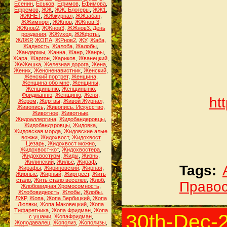
Есенин
,
Еськов
,
Ефимов
,
Ефимова
,
Ефремов
,
ЖЖ
,
ЖЖ. Блогеры
,
ЖЖ1
,
ЖЖНЕТ
,
ЖЖжурнал
,
ЖЖзабан
,
ЖЖимпорт
,
ЖЖнов
,
ЖЖнов-3
,
ЖЖнов2
,
ЖЖнов3
,
ЖЖнов3. День
рождения
,
ЖЖуход
,
ЖЖфоты
,
ЖЛЖР
,
ЖОПА
,
ЖРнов2
,
ЖУ
,
Жаба
,
Жадность
,
Жалоба
,
Жалобы
,
Жандармы
,
Жанна
,
Жанр
,
Жанры
,
Жара
,
Жаргон
,
Жариков
,
Жванецкий
,
ЖеЖешка
,
Железная дорога
,
Жена
,
Жених
,
Женоненавистник
,
Женский
,
Женский портрет
,
Женщина
,
Женщина обо мне
,
Женщины
,
Женщиныню
,
Женщиныню.
Фридманню
,
Женщиню
,
Женя
,
htt
Жером
,
Жертвы
,
Живой Журнал
,
Живопись
,
Живопись. Искусство
,
Животное
,
Животные
,
Жидоаллергина
,
Жидобандеровцы
,
Жидобандэровцы
,
Жидовка
,
Жидовская морда
,
Жидовские алые
вожжи
,
Жидохвост
,
Жидохвост
Цезарь
,
Жидохвост можно
,
Жидохвост-кот
,
Жидохвостера
,
Жидохвостизм
,
Жиды
,
Жизнь
,
Жилинский
,
Жильё
,
Жираф
,
Tags:
Жирафы
,
Жириновский
,
Жирная
,
Жирные
,
Жирный
,
Жиртрест
,
Жить
стало
,
Жить стало веселее
,
Жлоб
,
Право
Жлобовидная Хромосомность
,
Жлобовидность
,
Жлобы
,
Жлобы.
ЛЖР
,
Жопа
,
Жопа Вербицкий
,
Жопа
Люляки
,
Жопа Маковецкий
,
Жопа
Тифаретника
,
Жопа Фридман
,
Жопа
30th-Dec-
с ушами
,
ЖопаФридман
,
Жоподавалец
,
Жополиз
,
Жополизы
,