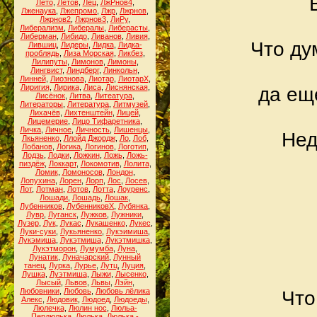
Лето
,
Летов
,
Лец
,
ЛжРнов4
,
Лженаука
,
Лжепромо
,
Лжр
,
Лжрнов
,
Лжрнов2
,
Лжрнов3
,
ЛиРу
,
Либерализм
,
Либералы
,
Либерасты
,
Либерман
,
Либидо
,
Ливанов
,
Ливия
,
Что ду
Лившиц
,
Лидеры
,
Лидка
,
Лидка-
проблядь
,
Лиза Морская
,
Ликбез
,
Лилипуты
,
Лимонов
,
Лимоны
,
Лингвист
,
Линдберг
,
Линкольн
,
Линней
,
Лиознова
,
Лиотар
,
ЛиотарХ
,
Лиригия
,
Лирика
,
Лиса
,
Лиснянская
,
да ещ
Лисёнок
,
Литва
,
Литеатура
,
Литераторы
,
Литература
,
Литмузей
,
Лихачёв
,
Лихтенштейн
,
Лицей
,
Лицемерие
,
Лицо Тифаретника
,
Личка
,
Личное
,
Личность
,
Лишенцы
,
Нед
Лкьяненко
,
Ллойд Джордж
,
Ло
,
Лоб
,
Лобанов
,
Логика
,
Логинов
,
Логотип
,
Лодзь
,
Лодки
,
Ложкин
,
Ложь
,
Ложь-
пиздёж
,
Локкарт
,
Локомотив
,
Лолита
,
Ломик
,
Ломоносов
,
Лондон
,
Лопухина
,
Лорен
,
Лорп
,
Лос
,
Лосев
,
Лот
,
Лотман
,
Лотов
,
Лотта
,
Лоуренс
,
Лошади
,
Лошадь
,
Лошак
,
Лубенников
,
ЛубенниковХ
,
Лубянка
,
Лувр
,
Луганск
,
Лужков
,
Лужники
,
Лузер
,
Лук
,
Лукас
,
Лукашенко
,
Лукес
,
Луки-суки
,
Лукьяненко
,
Лукэимиша
,
Лукэмиша
,
Лукэтмиша
,
Лукэтмишка
,
Лукэтморон
,
Лумумба
,
Луна
,
Лунатик
,
Луначарский
,
Лунный
танец
,
Лурка
,
Лурье
,
Лутц
,
Луция
,
Лушка
,
Луэтмиша
,
Лыжи
,
Лысенко
,
Лысый
,
Львов
,
Львы
,
Лэйн
,
Любовники
,
Любовь
,
Любовь лёлика
Что
Алекс
,
Людовик
,
Людоед
,
Людоеды
,
Люлечка
,
Люлин нос
,
Люльа-
Пердюлька
,
Люлька
,
Люлька -