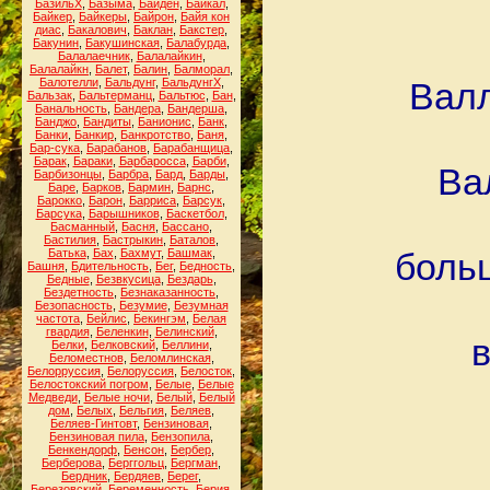
БазильХ
,
Базыма
,
Байден
,
Байкал
,
Байкер
,
Байкеры
,
Байрон
,
Байя кон
диас
,
Бакалович
,
Баклан
,
Бакстер
,
Бакунин
,
Бакушинская
,
Балабурда
,
Балалаечник
,
Балалайкин
,
Балалайкн
,
Балет
,
Балин
,
Балморал
,
Балотелли
,
Бальдунг
,
БальдунгХ
,
Валл
Бальзак
,
Бальтерманц
,
Бальтюс
,
Бан
,
Банальность
,
Бандера
,
Бандерша
,
Банджо
,
Бандиты
,
Банионис
,
Банк
,
Банки
,
Банкир
,
Банкротство
,
Баня
,
Бар-сука
,
Барабанов
,
Барабанщица
,
Барак
,
Бараки
,
Барбаросса
,
Барби
,
Ва
Барбизонцы
,
Барбра
,
Бард
,
Барды
,
Баре
,
Барков
,
Бармин
,
Барнс
,
Барокко
,
Барон
,
Барриса
,
Барсук
,
Барсука
,
Барышников
,
Баскетбол
,
Басманный
,
Басня
,
Бассано
,
Бастилия
,
Бастрыкин
,
Баталов
,
Батька
,
Бах
,
Бахмут
,
Башмак
,
больш
Башня
,
Бдительность
,
Бег
,
Бедность
,
Бедные
,
Безвкусица
,
Бездарь
,
Бездетность
,
Безнаказанность
,
Безопасность
,
Безумие
,
Безумная
частота
,
Бейлис
,
Бекингэм
,
Белая
гвардия
,
Беленкин
,
Белинский
,
в
Белки
,
Белковский
,
Беллини
,
Беломестнов
,
Беломлинская
,
Белорруссия
,
Белоруссия
,
Белосток
,
Белостокский погром
,
Белые
,
Белые
Медведи
,
Белые ночи
,
Белый
,
Белый
дом
,
Белых
,
Бельгия
,
Беляев
,
Беляев-Гинтовт
,
Бензиновая
,
Бензиновая пила
,
Бензопила
,
Бенкендорф
,
Бенсон
,
Бербер
,
Берберова
,
Берггольц
,
Бергман
,
Бердник
,
Бердяев
,
Берег
,
Березовский
,
Беременность
,
Берия
,