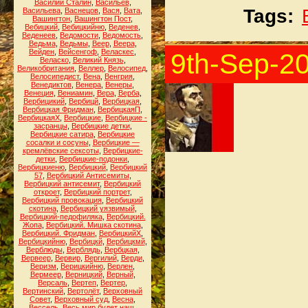
Василий Сталин
,
Васильев
,
Tags:
Васильева
,
Васнецов
,
Вася
,
Вата
,
Вашингтон
,
Вашингтон Пост
,
Вебицкий
,
Вебицкийню
,
Веденев
,
Веденеев
,
Ведомости
,
Ведомость
,
Ведьма
,
Ведьмы
,
Веер
,
Веера
,
Вейден
,
Вейсенгоф
,
Веласкес
,
9th-Sep-2
Веласко
,
Великий Князь
,
Великобритания
,
Веллер
,
Велосипед
,
Велосипедист
,
Вена
,
Венгрия
,
Венедиктов
,
Венера
,
Венеры
,
Венеция
,
Вениамин
,
Вера
,
Верба
,
Вербицикий
,
Вербицй
,
Вербицкая
,
Вербицкая Фридман
,
ВербицкаяП
,
ВербицкаяХ
,
Вербицкие
,
Вербицкие -
засранцы
,
Вербицкие детки
,
Вербицкие сатира
,
Вербицкие
сосалки и сосуны
,
Вербицкие —
кремлёвские сексоты
,
Вербицкие-
детки
,
Вербицкие-подонки
,
Вербицкиеню
,
Вербицкий
,
Вербицкий
57
,
Вербицкий Антисемиты
,
Вербицкий антисемит
,
Вербицкий
откроет
,
Вербицкий портрет
,
Вербицкий провокация
,
Вербицкий
скотина
,
Вербицкий уязвимый
,
Вербицкий-педофиляка
,
Вербицкий.
Жопа
,
Вербицкий. Мишка скотина
,
Вербицкий. Фридман
,
ВербицкийХ
,
Вербицкийню
,
Вербицкй
,
Вербицкмй
,
Верблюды
,
Верблядь
,
Вербцкая
,
Вервеер
,
Вервир
,
Вергилий
,
Верди
,
Веризм
,
Верицкийню
,
Верлен
,
Вермеер
,
Верницкий
,
Верный
,
Версаль
,
Вертеп
,
Вертер
,
Вертинский
,
Вертолёт
,
Верховный
Совет
,
Верховный суд
,
Весна
,
Вессель
,
Весь мир будет наш
,