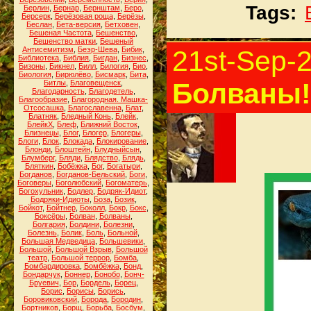
Tags:
Берлин
,
Бернар
,
Бернштам
,
Беро
,
Берсерк
,
Берёзовая роща
,
Берёзы
,
Беслан
,
Бета-версия
,
Бетховен
,
Бешеная Частота
,
Бешенство
,
Бешенство матки
,
Бешеный
Антисемитизм
,
Беэр-Шева
,
Бибик
,
21st-Sep-
Библиотека
,
Библия
,
Бигдан
,
Бизнес
,
Бизоны
,
Бикнел
,
Билл
,
Билогия
,
Био
,
Биология
,
Бирюлёво
,
Бисмарк
,
Бита
,
Болваны!
Битлы
,
Благовещенск
,
Благодарность
,
Благодетель
,
Благообразие
,
Благородная. Машка-
Отсосашка
,
Благославенна
,
Блат
,
Блатняк
,
Бледный Конь
,
Блейк
,
БлейкХ
,
Блеф
,
Ближний Восток
,
Близнецы
,
Блог
,
Блогер
,
Блогеры
,
Блоги
,
Блок
,
Блокада
,
Блокирование
,
Блонди
,
Блоштейн
,
Блудныйсын
,
Блумберг
,
Бляди
,
Блядство
,
Блядь
,
Бляткин
,
Бобёжка
,
Бог
,
Богатыри
,
Богданов
,
Богданов-Бельский
,
Боги
,
Боговеры
,
Боголюбский
,
Богоматерь
,
Богохульник
,
Бодлер
,
Бодряк-Идиот
,
Бодряки-Идиоты
,
Боза
,
Бозик
,
Бойкот
,
Бойтнер
,
Боколл
,
Бокр
,
Бокс
,
Боксёры
,
Болван
,
Болваны
,
Болгария
,
Болдини
,
Болезни
,
Болезнь
,
Болик
,
Боль
,
Больной
,
Большая Медведица
,
Большевики
,
Большой
,
Большой Взрыв
,
Большой
театр
,
Большой террор
,
Бомба
,
Бомбардировка
,
Бомбёжка
,
Бонд
,
Бондарчук
,
Боннер
,
Бонобо
,
Бонч-
Бруевич
,
Бор
,
Бордель
,
Борец
,
Борис
,
Борисы
,
Борись
,
Боровиковский
,
Борода
,
Бородин
,
Бортников
,
Борщ
,
Борьба
,
Босбум
,