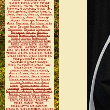
Милиция
,
Милка
,
Милле
,
Миллер
,
Миллионы
,
Милляр
,
Милованов
,
Милонов
,
Милосердие
,
Мильштейн
,
Мильштейнню
,
Милюков
,
Мимоза
,
Минет
,
Минетка
,
Минетки
,
Минздрав
,
Мини-юбка
,
Министр
,
Министр
обороны
,
Министры
,
Миннелли
,
Минск
,
Минтчица
,
Мир
,
Мир во всём
мире
,
Мирзоян
,
Мирные
,
Миро
,
Миролюбие
,
Миронов
,
Мирослава
,
Мирювисч
,
Миссон
,
Мистика
,
Митина
,
Митина-жопа
,
Митинаню
,
Митинг
,
Митрич
,
Митрополит
,
Митрополит Волоколамский
,
Митя
,
Митяй
,
Мифи
,
Мифы
,
Михаил
Михайлович
,
Михайлов
,
Михалков
,
Миш.ПФы
,
Миша
,
Миша Вербицкий
,
Мишака
,
Мишель
,
Мишенька
,
Мишка
,
Мишка Вазелин
,
Мишка Вазелинов
,
Мишка Малаейкин
,
Мишка
Малафейкин
,
Мишка Малофей
,
Мишка Малофейкин
,
Мишка Педы
,
Мишка болван
,
Мишка и
антисемитизм
,
Мишка монтаж
,
Мишка обо мне
,
Мишка педофил
,
Мишка плакатки
,
Мишка скотина
,
Мишка скотина местная
,
Мишка
скотина. Люляка-Хуяка
,
Мишка
сктина
,
Мишка таракан
,
Мишка
уязвимый
,
Мишка чкотина местная
,
Мишка-Малафейкин
,
Мишка-Монтаж
,
Мишка-админ-подлость
,
Мишка-
жопоёб
,
Мишка-педофил
,
Мишка-
портретка
,
Мишка-с-приветом
,
Мишка-скотина
,
Мишка.
,
МишкаЗалупа
,
Мишказалупа
,
Мишканю
,
Мишкин портрет
,
Мишкино