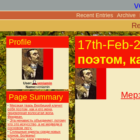
v
Recent Entries
Archive
Re
Profile
17th-Feb-
поэтом, к
User:
veniamin
Name:
veniamin
Мерз
Page Summary
·
Мерзкая тварь Вербицкий кличет
себя поэтом, как и его жена,
лицемерная волосатая жопа,
Фридман.
·
Эта ненависть объединяет, потому
что это искусство, а не медведи в
сосновом лесу.
·
Сплошные идиоты среди новых
клонов. Болваны!
·
Засранец, едок говядины.