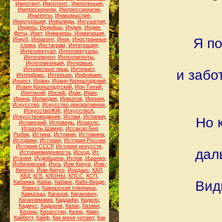
Импотент
,
Импотент.
,
Импотенция
,
Импресионизм
,
Импрессионизм
,
Инагенты
,
Инакомыслие
,
Инаугурация
,
Инвалиды
,
Ингушетия
,
Индеец
,
Индейцы
,
Индия
,
Индия.
Фоты
,
Инет
,
Инженеры
,
Инквизиция
,
Я п
Инкуб
,
Иноагент
,
Инок
,
Иностранные
слова
,
Инстаграм
,
Интеграция
,
Интеллектуал
,
Интеллектуалы
,
Интеллигент
,
Интеллигенты
,
Интеллигенция
,
Интервью
,
Интересные лица
,
Интернет
,
и забо
Интерфакс
,
Интерьер
,
Инфляция
,
Инцест
,
Иоанн
,
Иоанн Кронштадский
,
Иоанн Кронштадтский
,
Ион Тихий
,
Ионтихий
,
Иосиф
,
Ирак
,
Иран
,
Ирина
,
Ирландия
,
Ирматов
,
Ирония
,
Искусство
,
Искусство декоративное
,
ИскусствоЖЖ
,
ИскусствоХ
,
Искусствоведение
,
Ислам
,
Испания
,
Но 
Испанский
,
Исповедь
,
Исраэлс
,
Исраэль Шамир
,
Иссахар Бер
Рыбак
,
Истина
,
Истомин
,
Истомина
,
Историки
,
История
,
История России
,
История СССР
,
История искусств
,
дал
Историяжидохвоста
,
Исход
,
Ит
,
Италия
,
Иудейщина
,
Ихлов
,
Ищенко
,
Йобачевский
,
Йога
,
Йом Кипур
,
Йом-
Киппур
,
Йом-Кипур
,
Йорданс
,
КАЛ
,
КВД
,
КГБ
,
КЛОНЫ
,
КПСС
,
КСП
,
Вид
Кабаева
,
Кабак
,
Кабаре
,
Кабо-Верде
,
Кавказ
,
Кавказская пленница
,
Кавказцы
,
Каганов
,
Каганович
,
Кагановмама
,
Каддафи
,
Кадило
,
Кадмус
,
Кадыров
,
Казак
,
Казаки
,
Казань
,
Казахстан
,
Казнь
,
Каин
,
Кайботт
,
Кайф
,
Как меня читают
,
Как