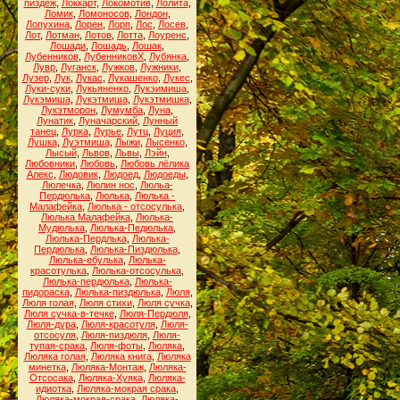
пиздёж
,
Локкарт
,
Локомотив
,
Лолита
,
Ломик
,
Ломоносов
,
Лондон
,
Лопухина
,
Лорен
,
Лорп
,
Лос
,
Лосев
,
Лот
,
Лотман
,
Лотов
,
Лотта
,
Лоуренс
,
Лошади
,
Лошадь
,
Лошак
,
Лубенников
,
ЛубенниковХ
,
Лубянка
,
Лувр
,
Луганск
,
Лужков
,
Лужники
,
Лузер
,
Лук
,
Лукас
,
Лукашенко
,
Лукес
,
Луки-суки
,
Лукьяненко
,
Лукэимиша
,
Лукэмиша
,
Лукэтмиша
,
Лукэтмишка
,
Лукэтморон
,
Лумумба
,
Луна
,
Лунатик
,
Луначарский
,
Лунный
танец
,
Лурка
,
Лурье
,
Лутц
,
Луция
,
Лушка
,
Луэтмиша
,
Лыжи
,
Лысенко
,
Лысый
,
Львов
,
Львы
,
Лэйн
,
Любовники
,
Любовь
,
Любовь лёлика
Алекс
,
Людовик
,
Людоед
,
Людоеды
,
Люлечка
,
Люлин нос
,
Люльа-
Пердюлька
,
Люлька
,
Люлька -
Малафейка
,
Люлька - отсосулька
,
Люлька Малафейка
,
Люлька-
Мудюлька
,
Люлька-Педюлька
,
Люлька-Пердлька
,
Люлька-
Пердюлька
,
Люлька-Пиздюлька
,
Люлька-ебулька
,
Люлька-
красотулька
,
Люлька-отсосулька
,
Люлька-пердюлька
,
Люлька-
пидораска
,
Люлька-пиздюлька
,
Люля
,
Люля голая
,
Люля стихи
,
Люля сучка
,
Люля сучка-в-течке
,
Люля-Пердюля
,
Люля-дура
,
Люля-красотуля
,
Люля-
отсосуля
,
Люля-пиздюля
,
Люля-
тупая-срака
,
Люля-фоты
,
Люляка
,
Люляка голая
,
Люляка книга
,
Люляка
минетка
,
Люляка-Монтаж
,
Люляка-
Отсосака
,
Люляка-Хуяка
,
Люляка-
идиотка
,
Люляка-мокрая срака
,
Люляка-мокрая-срака
,
Люляка-