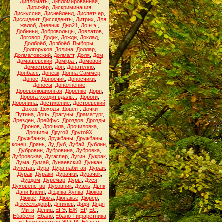
Дипломаты
,
Дипломированная
,
Дирижёр
,
Дискриминация
,
Дискуссия
,
Диснейленд
,
Диспетчер
,
Диссидент
,
Диссиденты
,
Дитрих
,
Для
жалоб
,
Дневник
,
Дно21
,
До н.э.
,
Добиньи
,
Добровольцы
,
Довлатов
,
Договор
,
Додик
,
Дожди
,
Доклад
,
Долбоёб
,
Долбоёб. Выборы
,
Долгоруков
,
Долина
,
Доллар
,
Долматовский
,
Долматт
,
Доля
,
Дом
,
Домашевский
,
Домкрат
,
Домовой
,
Домострой
,
Дон
,
Донателло
,
Донбасс
,
Донецк
,
Донна Саммер
,
Донос
,
Доносчик
,
Доносчики
,
Доносы
,
Дополнение
,
Дореволюционная
,
Доренко
,
Дорн
,
Дорога уходит вдаль...
,
Дороги
,
Доронина
,
Достижение
,
Достоевский
,
Доход
,
Доходы
,
Доцент
,
Дочки
Путина
,
Дочь
,
Драгуны
,
Драматург
,
Дрезден
,
Дрейфус
,
Дроздов
,
Дрозды
,
Дронов
,
Дрочила
,
Дрочиловка
,
Дрочилы
,
Другой
,
ДругойХ
,
Дружбанки
,
Дружбаны
,
Дружбаны
конец
,
Дрянь
,
Ду
,
Дуб
,
Дубай
,
Дублин
,
Дубровин
,
Дубровина
,
Дубровка
,
Дубровская
,
Дугаспер
,
Дугин
,
Дукрак
,
Дума
,
Думай
,
Дунаевский
,
Дункан
,
Дунстан
,
Дура
,
Дура набитая
,
Дурай
,
Дурак
,
Дураки
,
Дурачки
,
Дурачок
,
Дурдом
,
Дуремар
,
Дуры
,
Дуся
,
Духовенство
,
Духовник
,
Дуэль
,
Дьяк
,
Дэни Клейн
,
Дюдяка-Хуяка
,
Дюков
,
Дюкрё
,
Дюма
,
Дюпакье
,
Дюрер
,
Дюссельдорф
,
Дягилев
,
Дядя
,
Дядя
Митя
,
Дёниц
,
ЕГЭ
,
ЕЖ
,
ЕР
,
ЕС
,
Ебабели
,
Ебало
,
Ебало Тифаретника
и Перманентная ЖОПА
,
Ебанат
,