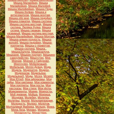
Мишка Малаейкин
,
Мишка
Малафейкин
,
Мишка Малофей
,
Мишка Малофейкин
,
Мишка Педы
,
Мишка болван
,
Мишка и
антисемитизм
,
Мишка монтаж
,
Мишка обо мне
,
Мишка педофил
,
Мишка плакатки
,
Мишка скотина
,
Мишка скотина местная
,
Мишка
скотина. Люляка-Хуяка
,
Мишка
сктина
,
Мишка таракан
,
Мишка
уязвимый
,
Мишка чкотина местная
,
Мишка-Малафейкин
,
Мишка-Монтаж
,
Мишка-админ-подлость
,
Мишка-
жопоёб
,
Мишка-педофил
,
Мишка-
портретка
,
Мишка-с-приветом
,
Мишка-скотина
,
Мишка.
,
МишкаЗалупа
,
Мишказалупа
,
Мишканю
,
Мишкин портрет
,
Мишкино
самоубийство
,
Мишустин
,
Мне
,
Мнение
,
Мнение о Гафурове
,
Многочлен
,
Мобилизация
,
Мобильник
,
Моген-Дувид
,
Мода
,
Модель
,
Модератор
,
Модерн
,
Модернизм
,
Модильяни
,
МодильяниХ
,
Моды
,
Мозги
,
Мозерт
,
Мои Ютюб
,
Мои афоризмы
,
Мои
гифы
,
Мои картинки
,
Мои комменты
,
Мои портреты
,
Мои посты
,
Мои
рассказы
,
Мои стихи
,
Мои фоты
,
Моикомменты
,
Моиню
,
Моипосты
,
Мой дневник
,
Мойша
,
Мокрица
,
Молдова
,
Молебен
,
Молитва
,
Молитвы
,
Молли
,
Молодаягвардия
,
Молодость
,
Молоко
,
Молотов
,
Молчаливая Фабрика
,
Мольер
,
Мома
,
Мона Лиза
,
Монако
,
Монархи
,
Монархисты
,
Монастери
,