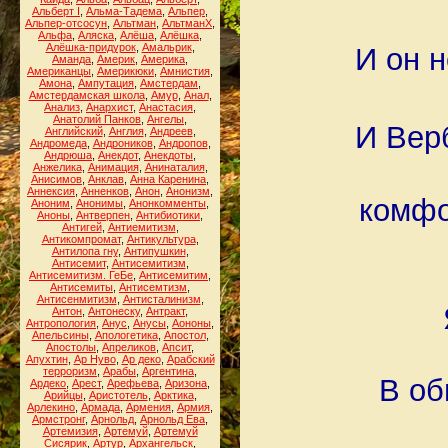
Альберт I
,
Альма-Тадема
,
Альпер
,
Альпер-отсосун
,
Альтман
,
АльтманХ
,
Альфа
,
Аляска
,
Алёша
,
Алёшка
,
Алёшка-придурок
,
Амальрик
,
И он 
Аманда
,
Америк
,
Америка
,
Американцы
,
Америкюки
,
Амнистия
,
Амона
,
Ампутация
,
Амстердам
,
Амстердамская школа
,
Амур
,
Анал
,
Анализ
,
Анархист
,
Анастасия
,
Анатолий Панков
,
Ангелы
,
И Вер
Английский
,
Англия
,
Андреев
,
Андромеда
,
Андроников
,
Андропов
,
Андрюша
,
Анекдот
,
Анекдоты
,
Анжелика
,
Анимация
,
Анинаталия
,
Анисимов
,
Анклав
,
Анна Каренина
,
Аннексия
,
Анненков
,
Анон
,
Анонизм
,
комфо
Аноним
,
Анонимы
,
Анонкомменты
,
Аноны
,
Антверпен
,
Антибиотики
,
Антигей
,
Антиемитизм
,
Антикомпромат
,
Антикультура
,
Антилопа гну
,
Антипушкин
,
Антисемит
,
Антисемитизм
,
Антисемитизм. ГеБе
,
Антисемитим
,
Антисемиты
,
Антисемтизм
,
Антисенмитизм
,
Антисталинизм
,
Антон
,
Антонеску
,
Антракт
,
Антропология
,
Анус
,
Анусы
,
Аононы
,
Апельсины
,
Апологетика
,
Апостол
,
Апостолы
,
Апреликов
,
Апсит
,
Апухтин
,
Ар Нуво
,
Ар деко
,
Арабский
терроризм
,
Арабы
,
Аргентина
,
В об
Ардеко
,
Арест
,
Арефьева
,
Аризона
,
Арийцы
,
Аристотель
,
Арктика
,
Арлекино
,
Армада
,
Армения
,
Армия
,
Армстронг
,
Арнольд
,
Арнольд Ева
,
Артемизия
,
Артемуй
,
Артемуй
Сисярик
,
Артур
,
Архангельск
,