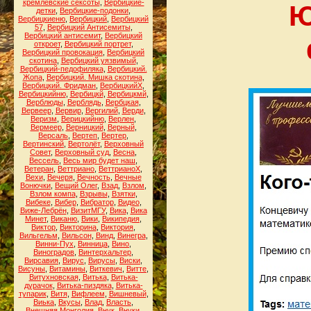
кремлёвские сексоты
,
Вербицкие-
Ю
детки
,
Вербицкие-подонки
,
Вербицкиеню
,
Вербицкий
,
Вербицкий
57
,
Вербицкий Антисемиты
,
Вербицкий антисемит
,
Вербицкий
откроет
,
Вербицкий портрет
,
Вербицкий провокация
,
Вербицкий
скотина
,
Вербицкий уязвимый
,
Вербицкий-педофиляка
,
Вербицкий.
Жопа
,
Вербицкий. Мишка скотина
,
Вербицкий. Фридман
,
ВербицкийХ
,
Вербицкийню
,
Вербицкй
,
Вербицкмй
,
Верблюды
,
Верблядь
,
Вербцкая
,
Вервеер
,
Вервир
,
Вергилий
,
Верди
,
Веризм
,
Верицкийню
,
Верлен
,
Вермеер
,
Верницкий
,
Верный
,
Версаль
,
Вертеп
,
Вертер
,
Вертинский
,
Вертолёт
,
Верховный
Совет
,
Верховный суд
,
Весна
,
Вессель
,
Весь мир будет наш
,
Ветеран
,
Веттриано
,
ВеттрианоХ
,
Вехи
,
Вечеря
,
Вечность
,
Вечные
Вонючки
,
Вещий Олег
,
Взад
,
Взлом
,
Взлом компа
,
Взрывы
,
Взятки
,
Вибеке
,
Вибер
,
Вибратор
,
Видео
,
Виже-Лебрён
,
ВизитМГУ
,
Вика
,
Вика
Минет
,
Виканю
,
Вики
,
Википедия
,
Виктор
,
Викторина
,
Виктория
,
Вильгельм
,
Вильсон
,
Винд
,
Винегра
,
Винни-Пух
,
Винница
,
Вино
,
Виноградов
,
Винтерхальтер
,
Вирсавия
,
Вирус
,
Вирусы
,
Виски
,
Висуны
,
Витамины
,
Виткевич
,
Витте
,
Витухновская
,
Витька
,
Витька-
дурачок
,
Витька-пиздяка
,
Витька-
тупарик
,
Витя
,
Вифлеем
,
Вишневый
,
Виька
,
Вкусы
,
Влад
,
Власть
,
Внешняя Монголия
,
Внук
,
Внуки
,