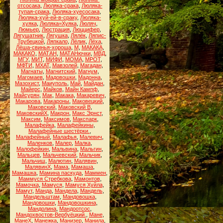
отсосака
,
Люляка-срака
,
Люляка-
тупая-срака
,
Люляка-хуесосака
,
Люляка-хуй-ей-в-сраку
,
Люляка-
хуяка
,
Люляка=Хуяка
,
Люляч
,
Люмьер
,
Люстрация
,
Люццифер
,
Лягушатник
,
Лягушка
,
Лялёк
,
Ляпис-
Трубецкой
,
Ляпкало
,
Лёлик
,
Лёха
,
Лёша-свинья-хороша
,
М
,
МАКАКА
,
МАКАКО
,
МАТАН
,
МАТАНючки
,
МВД
,
МГУ
,
МИТ
,
МИФИ
,
МОМА
,
МРОТ
,
МФТИ
,
МХАТ
,
Мавзолей
,
Магадан
,
Магнаты
,
Магнитский
,
Магнум
,
Магомаев
,
Мадовошки
,
Мадонна
,
Мазохист
,
Маиуполь
,
Май
,
Майдан
,
Майерс
,
Майков
,
Майн Кампф
,
Майсурян
,
Мак
,
Макака
,
Макаревич
,
Макарова
,
Макароны
,
Маковецкий
,
Маковский
,
Маковский В
,
МаковскийХ
,
Макрон
,
Макс Эрнст
,
Максим
,
Максимов
,
Макспарк
,
Малафейка
,
Малафейкины
,
Малафейные шестёрки.
,
Малафейный
,
Малафья
,
Малевич
,
Маленков
,
Малер
,
Малка
,
Малофейкин
,
Мальвина
,
Мальгин
,
Мальцев
,
Мальчевский
,
Мальчик
,
Мальчиш
,
Малютин
,
Малявин
,
МалявинХ
,
Мама
,
Мамаша
,
Мамашка
,
Мамина паскуда
,
Маммен
,
Маммуся Стребкова
,
Мамонтов
,
Мамочка
,
Мамуся
,
Мамуся Хуйла
,
Мамут
,
Манда
,
Мандела
,
Мандель
,
Мандельштам
,
Мандовошка
,
Мандовошки
,
Мандовошкина
,
Мандолина
,
Мандоотсос
,
Мандохвостов-Вербуёцкий.
,
Мане
,
МанеХ
,
Манежка
,
Манизер
,
Манила
,