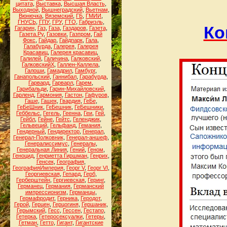
цитата
,
Выставка
,
Высшая Власть
,
Выходной
,
Вышнеградский
,
Вьетнам
,
Вюнючка
,
Вяземский
,
ГБ
,
ГМИИ
,
ГНУСЬ
,
ГПУ
,
ГРУ
,
ГТО
,
Габриэль
,
Ко
Гагарин
,
Газ
,
Газа
,
Газдаров
,
Газета
,
Газета.Ру
,
Газовки
,
Газпром
,
Гай
Фокс
,
Гайдар
,
Гайдпарк
,
Гала
,
Галабурда
,
Галерея
,
Галерея
Красавиц
,
Галерея красавиц
,
Галилей
,
Галичина
,
Галковский
,
ГалковскийХ
,
Галлен-Каллела
,
Галоши
,
Гамадрил
,
Гамбург
,
Ганапольский
,
Ганнибал
,
Гарабурда
,
Гарвард
,
Гарварл
,
Гарем
,
Гарибальди
,
Гарин-Михайловский
,
Гарленд
,
Гармония
,
Гастон
,
Гафуров
,
Гаше
,
Гашек
,
Гвардия
,
ГеБе
,
ГеБеШник
,
ГеБешник
,
ГеБешники
,
Геббельс
,
Гегель
,
Геенна
,
Геи
,
Гей
,
Гейбл
,
Гейне
,
Гейтс
,
Геленджик
,
Гельвеций
,
Гельфанд
,
Гемания
,
Гендерный
,
Гендиректор
,
Генерал
,
Генерал-Полковник
,
Генерал-аншеф
,
Генералиссимус
,
Генералы
,
Генеральная Линия
,
Гений
,
Геном
,
Геноцид
,
Генриетта Гиршман
,
Генрих
,
Генсек
,
География
,
ГеографияИмперия
,
Георг V
,
Георг VI
,
Георгиевская
,
Гепард
,
Герб
,
Герберштейн
,
Гергиевская
,
Геринг
,
Германец
,
Германия
,
Германский
импрессионизм
,
Германцы
,
Гермафродит
,
Герника
,
Геродот
,
Герой
,
Герцен
,
Герцогиня
,
Гершаник
,
Герымский
,
Гесс
,
Гессен
,
Гестапо
,
Гетерка
,
Гетеросексуалки
,
Гетеры
,
Гетман
,
Гетто
,
Гигант
,
Гигантские