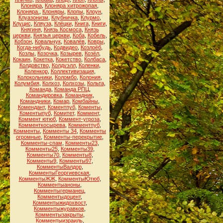
Клоняра
,
Клоняра хитрожопая
,
Клоняра.
,
Клоняры
,
Клопы
,
Клоун
,
Клуазонизм
,
Клубничка
,
Клурмо
,
Клуцис
,
Кляуза
,
Клёцки
,
Книга
,
Книги
,
Княгиня
,
Князь Космоса
,
Князь
церкви
,
Князья церкви
,
Коба
,
Кобель
,
Кобзон
,
Ковальчук
,
Ковалёв
,
Ковры
,
Когда-нибудь
,
Кодвидео
,
Козлоёб
,
Козлы
,
Козочка
,
Козырев
,
Козёл
,
Кокаин
,
Кокетка
,
Кокетство
,
Колбаса
,
Колдовство
,
Колдуэлл
,
Коленки
,
Коленкор
,
Коллективизация
,
Колокольчики
,
Коломбо
,
Колония
,
Колумбия
,
Колхоз
,
Колхозы
,
Кольта
,
Команда
,
Команда РПЦ
,
Командировка
,
Командник
,
Командники
,
Комар
,
Комбайны
,
Комендант
,
Коментпуб
,
Коменты
,
Коментыпуб
,
Комитет
,
Коммент
,
Коммент ютюб
,
Коммент-угроза
,
Комменткосырева
,
Комментпуб
,
Комменты
,
Комменты 34
,
Комменты
огромные
,
Комменты-перекрытие
,
Комменты-спам
,
Комменты23
,
Комменты25
,
Комменты39
,
Комменты70
,
Комменты8
,
Комменты9
,
Комменты97
,
КомментыВалдор
,
КомментыГеоргиевская
,
КомментыЖЖ
,
КомментыЮтюб
,
Комментыаноны
,
Комментыгерманец
,
Комментыдоцент
,
Комментыжидохвост
,
Комментыжуравков
,
Комментызакрыты
,
Комментыизраиль
,