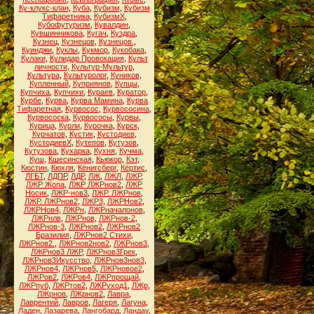
Ку-клукс-клан
,
Куба
,
Кубизм
,
Кубизм
Тифаретника
,
КубизмХ
,
Кубофутуризм
,
Кувалдин
,
Кувшинникова
,
Кугач
,
Куздра
,
Кузнец
,
Кузнецов
,
Кузнецов.
,
Куинджи
,
Куклы
,
Кукмор
,
Кукобака
,
Кулаки
,
Кулидар Провокация
,
Культ
личности
,
Культур-Мультур
,
Культура
,
Культуролог
,
Куников
,
Купленный
,
Куприянов
,
Купцы
,
Купчиха
,
Купчихи
,
Кураев
,
Куратор
,
Курбе
,
Курва
,
Курва Мамина
,
Курва
Тифаретная
,
Курвосос
,
Курвососина
,
Курвососка
,
Курвососы
,
Курвы
,
Курица
,
Курли
,
Курочка
,
Курск
,
Курчатов
,
Кустик
,
Кустодиев
,
КустодиевХ
,
Кутепов
,
Кутузов
,
Кутузова
,
Кухарка
,
Кухня
,
Кучма
,
Куш
,
Кшесинская
,
Кьюкор
,
Кэт
,
Кюстин
,
Кюхля
,
Кёнигсберг
,
Кёртис
,
ЛГБТ
,
ЛДПР
,
ЛДР
,
ЛЖ
,
ЛЖЛ
,
ЛЖР
,
ЛЖР Жопа
,
ЛЖР ЛЖРнов2
,
ЛЖР
Носик
,
ЛЖР-нов3
,
ЛЖР. ЛЖРнов
,
ЛЖР. ЛЖРнов2
,
ЛЖР3
,
ЛЖРНов2
,
ЛЖРНов4
,
ЛЖРн
,
ЛЖРначалонов
,
ЛЖРнлв
,
ЛЖРнов
,
ЛЖРнов-2
,
ЛЖРнов-3
,
ЛЖРнов2
,
ЛЖРнов2
Бразилия
,
ЛЖРнов2 Стихи
,
ЛЖРнов2.
,
ЛЖРнов2нов2
,
ЛЖРнов3
,
ЛЖРнов3 ЛЖР
,
ЛЖРнов3Грек
,
ЛЖРнов3Икусство
,
ЛЖРнов3нов3
,
ЛЖРнов4
,
ЛЖРнов5
,
ЛЖРновое2
,
ЛЖРов2
,
ЛЖРов4
,
ЛЖРпрощай
,
ЛЖРпуб
,
ЛЖРтов2
,
ЛЖРуход1
,
ЛЖр
,
ЛЖрнов
,
ЛЖрнов2
,
Лавра
,
Лаврентий
,
Лавров
,
Лагеря
,
Лагуна
,
Ладен
,
Лазарева
,
Лангобард
,
Ландау
,