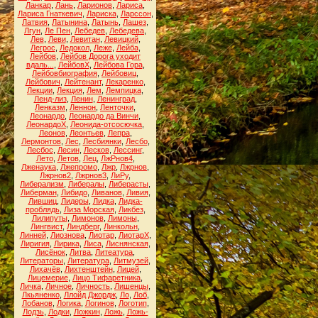
Ланкар
,
Лань
,
Ларионов
,
Лариса
,
Лариса Гнаткевич
,
Лариска
,
Ларссон
,
Латвия
,
Латынина
,
Латынь
,
Лашез
,
Лгун
,
Ле Пен
,
Лебедев
,
Лебедева
,
Лев
,
Леви
,
Левитан
,
Левицкий
,
Легрос
,
Ледокол
,
Леже
,
Лейба
,
Лейбов
,
Лейбов Дорога уходит
вдаль...
,
ЛейбовХ
,
Лейбова Гора
,
Лейбовбиография
,
Лейбовиц
,
Лейбович
,
Лейтенант
,
Лекаренко
,
Лекции
,
Лекция
,
Лем
,
Лемпицка
,
Ленд-лиз
,
Ленин
,
Ленинград
,
Ленказм
,
Леннон
,
Ленточки
,
Леонардо
,
Леонардо да Винчи
,
ЛеонардоХ
,
Леонида-отсосючка
,
Леонов
,
Леонтьев
,
Лепра
,
Лермонтов
,
Лес
,
Лесбиянки
,
Лесбо
,
Лесбос
,
Лесин
,
Лесков
,
Лессинг
,
Лето
,
Летов
,
Лец
,
ЛжРнов4
,
Лженаука
,
Лжепромо
,
Лжр
,
Лжрнов
,
Лжрнов2
,
Лжрнов3
,
ЛиРу
,
Либерализм
,
Либералы
,
Либерасты
,
Либерман
,
Либидо
,
Ливанов
,
Ливия
,
Лившиц
,
Лидеры
,
Лидка
,
Лидка-
проблядь
,
Лиза Морская
,
Ликбез
,
Лилипуты
,
Лимонов
,
Лимоны
,
Лингвист
,
Линдберг
,
Линкольн
,
Линней
,
Лиознова
,
Лиотар
,
ЛиотарХ
,
Лиригия
,
Лирика
,
Лиса
,
Лиснянская
,
Лисёнок
,
Литва
,
Литеатура
,
Литераторы
,
Литература
,
Литмузей
,
Лихачёв
,
Лихтенштейн
,
Лицей
,
Лицемерие
,
Лицо Тифаретника
,
Личка
,
Личное
,
Личность
,
Лишенцы
,
Лкьяненко
,
Ллойд Джордж
,
Ло
,
Лоб
,
Лобанов
,
Логика
,
Логинов
,
Логотип
,
Лодзь
,
Лодки
,
Ложкин
,
Ложь
,
Ложь-