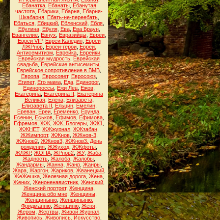
Ебанатка
,
Ебанаты
,
Ебанутая
частота
,
Ебарики
,
Ебарня
,
Ебарня-
Шкабарня
,
Ебать-не-переебать
,
Ебаться
,
Ебицкий
,
Ебленский
,
Ебля
,
Ебулина
,
Ебуля
,
Ева
,
Ева Браун
,
Евангелие
,
Евнух
,
Евразийцы
,
Евреи
,
Евреи VIP
,
Евреи Каледин
,
Евреи
ЛЖРнов
,
Евреи-герои
,
Евреи.
Антисемитизм
,
Еврейка
,
Еврейки
,
Еврейская мудрость
,
Еврейская
свадьба
,
Еврейские антисемиты
,
Еврейское сопротивление в ВМВ
,
Европа
,
Евросовет
,
Евросоюз
,
Египет
,
Его мама
,
Еда
,
Единорог
,
Единороссы
,
Ежи Лец
,
Ежов
,
Екатерина
,
Екатерина II
,
Екатерина
Великая
,
Елена
,
Елизавета
,
Елизавета II
,
Ельцин
,
Емелин
,
Ереван
,
Ереи
,
Еременко
,
Ерунда
,
Есенин
,
Еськов
,
Ефимов
,
Ефимова
,
Ефремов
,
ЖЖ
,
ЖЖ. Блогеры
,
ЖЖ1
,
ЖЖНЕТ
,
ЖЖжурнал
,
ЖЖзабан
,
ЖЖимпорт
,
ЖЖнов
,
ЖЖнов-3
,
ЖЖнов2
,
ЖЖнов3
,
ЖЖнов3. День
рождения
,
ЖЖуход
,
ЖЖфоты
,
ЖЛЖР
,
ЖОПА
,
ЖРнов2
,
ЖУ
,
Жаба
,
Жадность
,
Жалоба
,
Жалобы
,
Жандармы
,
Жанна
,
Жанр
,
Жанры
,
Жара
,
Жаргон
,
Жариков
,
Жванецкий
,
ЖеЖешка
,
Железная дорога
,
Жена
,
Жених
,
Женоненавистник
,
Женский
,
Женский портрет
,
Женщина
,
Женщина обо мне
,
Женщины
,
Женщиныню
,
Женщиныню.
Фридманню
,
Женщиню
,
Женя
,
Жером
,
Жертвы
,
Живой Журнал
,
Живопись
,
Живопись. Искусство
,