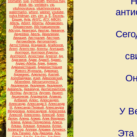
Н
stomahin
,
sup
,
symbolith
,
theresa may
,
tiktok
,
tits
,
verbitsky
,
vip
,
vituhnovskaya
,
vitukhnovskaya
,
анти
watermarks
,
whore
,
wieiner
,
youtube
,
yulya fridman
,
zim
,
zim_a
,
Ё
,
Ёксель
,
Ёршик
,
Аvla
,
АНУС
,
АТУ
,
АФОН
,
Абель
,
Аборт
,
Аборты
,
Абрамович
,
Абрамочкин
,
Абстракционизм
,
Абсурд
,
Авангард
,
Аватар
,
Аввакум
,
Сего
Авдеевка
,
Авель
,
Авиалинии
,
Авиация
,
Австралия
,
Австрия
,
Автомобили
,
Автопортрет
,
Автостоянка
,
Агадамов
,
Агафонов
,
Агент
,
Агентство
,
Агенты
,
Агитация
,
Агитпроп
,
Агитпроп Идиоты
,
св
АгитпропХ
,
Агностики
,
Агрегат
,
Ад
,
Адагамов
,
Адам
,
АдамХ
,
Адамс
,
Аддис-Абеба
,
Адик
,
Админ
,
Администрация
,
Администрация
Живого Журнала.
,
Адмирал
,
Адоманис
,
Адюльтер
,
Азатий
,
Он
Азербайджан
,
Азия
,
Айвазовский
,
Айзенберг
,
Айнзатцгруппа D
,
Академизм
,
Академик
,
Академия
,
Акварель
,
Аквариум
,
Акнтисемитизм
,
Актёры
,
Акулетта
,
Акунин
,
Акцент
,
Акционизм
,
Аладжалов
,
Аламар
,
Албания
,
Алекс
,
Александер
,
Александр
,
Александр II
,
Александр
III
,
Александр Первый
,
Александра
У В
Фёдоровна
,
Александров
,
Алексеева
,
Алексей
,
Алексенко
,
Алексий
,
Ален
Делон
,
Алена
,
Алжир
,
Алик Фридман
,
Алина
,
Алина-Пердюлина
,
Алиса
,
Алкаш
,
Алкаши
,
Алкашка
,
Аллах
,
Аллигатор
,
Аллори
,
Алрами
,
Алчевск
,
Эта 
Аль Пачино
,
Аль-Джазира
,
Аль-
Каида
,
Альба
,
Альбац
,
Альберт
,