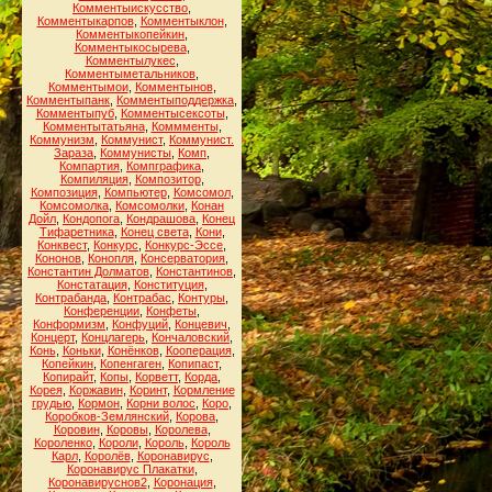
Комментыискусство
,
Комментыкарпов
,
Комментыклон
,
Комментыкопейкин
,
Комментыкосырева
,
Комментылукес
,
Комментыметальников
,
Комментымои
,
Комментынов
,
Комментыпанк
,
Комментыподдержка
,
Комментыпуб
,
Комментысексоты
,
Комментытатьяна
,
Коммменты
,
Коммунизм
,
Коммунист
,
Коммунист.
Зараза
,
Коммунисты
,
Комп
,
Компартия
,
Компграфика
,
Компиляция
,
Композитор
,
Композиция
,
Компьютер
,
Комсомол
,
Комсомолка
,
Комсомолки
,
Конан
Дойл
,
Кондопога
,
Кондрашова
,
Конец
Тифаретника
,
Конец света
,
Кони
,
Конквест
,
Конкурс
,
Конкурс-Эссе
,
Кононов
,
Конопля
,
Консерватория
,
Константин Долматов
,
Константинов
,
Констатация
,
Конституция
,
Контрабанда
,
Контрабас
,
Контуры
,
Конференции
,
Конфеты
,
Конформизм
,
Конфуций
,
Концевич
,
Концерт
,
Концлагерь
,
Кончаловский
,
Конь
,
Коньки
,
Конёнков
,
Кооперация
,
Копейкин
,
Копенгаген
,
Копипаст
,
Копирайт
,
Копы
,
Корветт
,
Корда
,
Корея
,
Коржавин
,
Коринт
,
Кормление
грудью
,
Кормон
,
Корни волос
,
Коро
,
Коробков-Землянский
,
Корова
,
Коровин
,
Коровы
,
Королева
,
Короленко
,
Короли
,
Король
,
Король
Карл
,
Королёв
,
Коронавирус
,
Коронавирус Плакатки
,
Коронавируснов2
,
Коронация
,