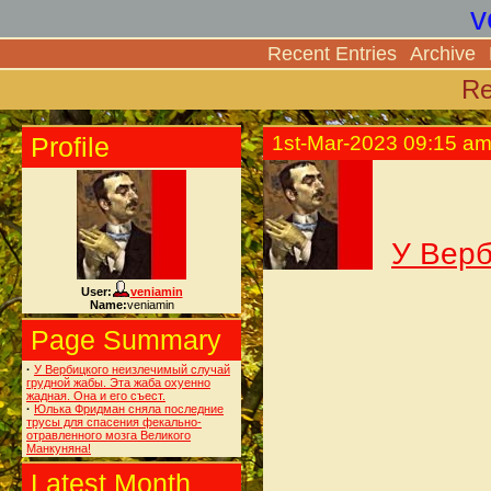
v
Recent Entries
Archive
Re
Profile
1st-Mar-2023 09:15 a
У Верб
User:
veniamin
Name:
veniamin
Page Summary
·
У Вербицкого неизлечимый случай
грудной жабы. Эта жаба охуенно
жадная. Она и его съест.
·
Юлька Фридман сняла последние
трусы для спасения фекально-
отравленного мозга Великого
Манкуняна!
Latest Month