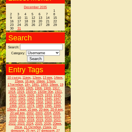
December 2035
1
2
3
4
5
6
7
8
9
10
11
12
13
14
15
16
17
18
19
20
21
22
23
24
25
26
27
28
29
30
31
Search
Search:
Category:
Entry Tags
10 съезд
,
11век
,
12век
,
13 век
,
14век
,
15век
,
16 век
,
16век
,
17век
,
17октября
,
18+
,
1891
,
1893
,
18век
,
19
век
,
1900
,
1905
,
1906
,
1909
,
1917
,
1918
,
1919
,
1920-е
,
1920е-30е
,
1921
,
1922
,
1924
,
1926
,
1929
,
1933
,
1935
,
1937
,
1941
,
1942
,
1944
,
1945
,
1947
,
1952
,
1953
,
1956
,
1958
,
1960
,
1964
,
1968
,
1972
,
1974
,
1989
,
1995
,
1999
,
19век
,
2 мая
,
20 век
,
20-век
,
20-й век
,
20-ый век
,
2002
,
2003
,
2004
,
2006
,
2010
,
2011
,
2012
,
2013
,
2014
,
2015
,
2016
,
2017
,
2018
,
2019
,
2020
,
2021
,
2022
,
2023
,
2024
,
2025
,
2026
,
20век
,
20см
,
21 Октября
,
21век
,
23
февраля
,
25 лет
,
27 февраля
,
27