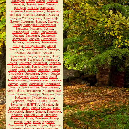
Заказуха
,
Закат
,
Закон
,
Закон о
Цензуре
,
Закон о геях
,
Закон о
цензуре
,
Законы
,
Закрытие
,
Закрытие Тифаретника.
,
Закрытый
дневник
,
Закуска
,
Закусь
,
Залупа
,
Залупа-20
,
Залупкин
,
Заменгоф
,
Замок
,
Замятин
,
Зануда
,
Заоупа
,
Запад
,
Западная Белоруссия
,
Западная Украина
,
Запах
,
Заповедник
,
Запор
,
Зарисовка
,
Засада
,
Засранка
,
Засранцы
,
Засурский
,
Засуха
,
Затворник
,
Защита
,
Защитник
,
Заявление
,
Звезда
,
Звезда во лбу
,
Звери
,
Зверства
,
Звёздная ночь
,
Звёзды
,
Здания
,
Здоровье
,
Здрава
,
Здравомыслящий
,
Зевание
,
Зевс
,
Зеленский
,
Зеленский. Фридман
,
Земля
,
Земство
,
Зенкевич
,
Зеркало
,
Зеркальный
,
Зерно
,
Зерновые
,
Зиалт
,
Зига
,
Зикоф
,
Зильбер
,
Зима
,
Зимбабве
,
Зиновьев
,
Зиялт
,
Злоба
,
Злорадство
,
Змеи
,
Змея
,
Змий
,
Знаете ли вы
,
Знаменатель
,
Знатоки
,
Зозуля
,
Зола
,
Золовкин
,
Золотарёв
,
Золото
,
Золотой Век
,
Золотой век
,
Золотой век Голландии
,
Золотусский
,
Золя
,
Зонтик
,
Зоопарк
,
Зоофил
,
Зоя
,
Зубаревич
,
Зубоскальство
,
Зубровка
,
Зубры
,
Зыкин
,
Зыков
,
Зюганов
,
ИДИЁТКИ
,
Ибигдан
,
Ив
Монтан
,
Иван
,
Иван Грозный
,
Иван
Засурский
,
Ивана Купала
,
Иванкина
,
Иванов
,
Иванов и Бог
,
Иваново
,
Иванушка
,
Игла
,
Игнатьев
,
Игнор
,
Игорь
,
Игра
,
Игры
,
Идеолог
,
Идеология
,
Идиома
,
Идиот
,
Идиотка
,
Идиото
,
Идиоты
,
Идиш
,
Идиётки
,