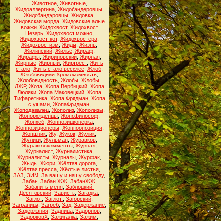
Животное
,
Животные
,
Жидоаллергина
,
Жидобандеровцы
,
Жидобандэровцы
,
Жидовка
,
Жидовская морда
,
Жидовские алые
вожжи
,
Жидохвост
,
Жидохвост
Цезарь
,
Жидохвост можно
,
Жидохвост-кот
,
Жидохвостера
,
Жидохвостизм
,
Жиды
,
Жизнь
,
Жилинский
,
Жильё
,
Жираф
,
Жирафы
,
Жириновский
,
Жирная
,
Жирные
,
Жирный
,
Жиртрест
,
Жить
стало
,
Жить стало веселее
,
Жлоб
,
Жлобовидная Хромосомность
,
Жлобовидность
,
Жлобы
,
Жлобы.
ЛЖР
,
Жопа
,
Жопа Вербицкий
,
Жопа
Люляки
,
Жопа Маковецкий
,
Жопа
Тифаретника
,
Жопа Фридман
,
Жопа
с ушами
,
ЖопаФридман
,
Жоподавалец
,
Жополиз
,
Жополизы
,
Жопорожденцы
,
Жопофилософ
,
Жопоёб
,
Жоппозиционерка
,
Жоппозиционеры
,
Жоппоопозиция
,
Жопшник
,
Жу
,
Жуков
,
Жулик
,
Жулики
,
Жульман
,
Журавков
,
Журавковкомменты
,
Журнал
,
Журналист
,
Журналистика
,
Журналисты
,
Журналы
,
Журфак
,
Жыды
,
Жюри
,
Жёлтая дорога
,
Жёлтая пресса
,
Жёлтые листья
,
ЗАЗ
,
ЗИМ
,
За вашу и нашу свободу
,
Забан
,
Забан ЖЖ
,
ЗабанЖЖ
,
Забанить меня
,
Заблоцкий-
Десятовский
,
Зависть
,
Загадка
,
Заглот
,
Заглот.
,
Загорский
,
Заграница
,
Загреб
,
Зад
,
Задержание
,
Задержания
,
Задница
,
Задорнов
,
ЗадорновХ
,
Зажигалка
,
Зажим
,