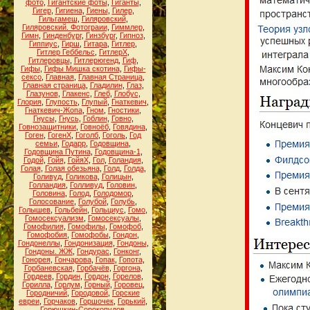
фото
,
Гигантские фоты
,
Гиганты
,
Гигер
,
Гигиена
,
Гиены
,
Гилер
,
Гильгамеш
,
Гиляровский
,
Гиляровский. Фотограии
,
Гиммлер
,
Гимн
,
Гинденбург
,
Гинзбург
,
Гипноз
,
Гиппиус
,
Гирш
,
Гитара
,
Гитлер
,
Гитлер Геббельс
,
ГитлерХ
,
Гитлеровцы
,
Гитлерюгенд
,
Гиф
,
Гифы
,
Гифы Мишка скотина
,
Гифы-
сексо
,
Главная
,
Главная Страница
,
Главная страница
,
Гладилин
,
Глаз
,
Глазунов
,
Глакенс
,
Глеб
,
Глобус
,
Глория
,
Глупость
,
Глупый
,
Гнаткевич
,
Гнаткевич-Жопа
,
Гном
,
Гностики
,
Гнусы
,
Гнусь
,
Гоблин
,
Говно
,
Говнозащитники
,
Говноёб
,
Говядина
,
Гоген
,
ГогенХ
,
Гоголб
,
Гоголь
,
Год
семьи
,
Годарр
,
Годовщина
,
Годовщина Путина
,
Годовщина-1
,
Годой
,
Гойя
,
ГойяХ
,
Гол
,
Голандия
,
Голая
,
Голая обезьяна
,
Голд
,
Голда
,
Голивуд
,
Голикова
,
Голицын
,
Голландия
,
Голливуд
,
Головин
,
Головина
,
Голод
,
Голодомор
,
Голосование
,
Голубой
,
Голубь
,
Голышев
,
Гольбейн
,
Гольциус
,
Гомо
,
Гомосексуализм
,
Гомосексуалы
,
Гомофилия
,
Гомофилы
,
Гомофоб
,
Гомофобия
,
Гомофобы
,
Гондон
,
Гондонеллы
,
Гондонизация
,
Гондоны
,
Гондоны. ЖЖ
,
Гондурас
,
Гонконг
,
Гонорея
,
Гончарова
,
Гопак
,
Гопота
,
Горбаневская
,
Горбачёв
,
Горгона
,
Гордеев
,
Гордин
,
Гордон
,
Горелов
,
Горилла
,
Горлум
,
Горный
,
Горовец
,
Городничий
,
Городовой
,
Горские
евреи
,
Горчаков
,
Горшочек
,
Горький
,
Горюшкин-Сорокопудов
,