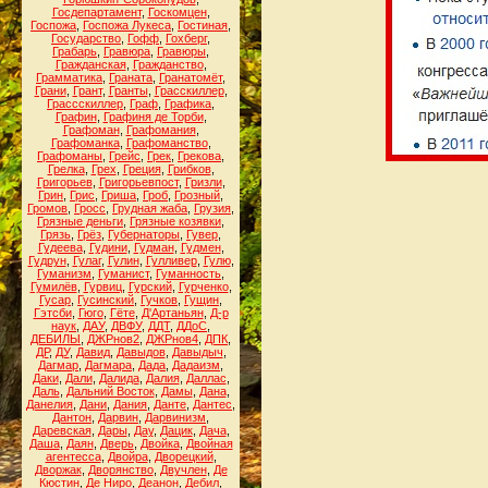
Госдепартамент
,
Госкомцен
,
Госпожа
,
Госпожа Лукеса
,
Гостиная
,
Государство
,
Гофф
,
Гохберг
,
Грабарь
,
Гравюра
,
Гравюры
,
Гражданская
,
Гражданство
,
Грамматика
,
Граната
,
Гранатомёт
,
Грани
,
Грант
,
Гранты
,
Грасскиллер
,
Грассскиллер
,
Граф
,
Графика
,
Графин
,
Графиня де Торби
,
Графоман
,
Графомания
,
Графоманка
,
Графоманство
,
Графоманы
,
Грейс
,
Грек
,
Грекова
,
Грелка
,
Грех
,
Греция
,
Грибков
,
Григорьев
,
Григорьевпост
,
Гризли
,
Грин
,
Грис
,
Гриша
,
Гроб
,
Грозный
,
Громов
,
Гросс
,
Грудная жаба
,
Грузия
,
Грязные деньги
,
Грязные козявки
,
Грязь
,
Грёз
,
Губернаторы
,
Гувер
,
Гудеева
,
Гудини
,
Гудман
,
Гудмен
,
Гудрун
,
Гулаг
,
Гулин
,
Гулливер
,
Гулю
,
Гуманизм
,
Гуманист
,
Гуманность
,
Гумилёв
,
Гурвиц
,
Гурский
,
Гурченко
,
Гусар
,
Гусинский
,
Гучков
,
Гущин
,
Гэтсби
,
Гюго
,
Гёте
,
Д'Артаньян
,
Д-р
наук
,
ДАУ
,
ДВФУ
,
ДДТ
,
ДДоС
,
ДЕБИЛЫ
,
ДЖРнов2
,
ДЖРнов4
,
ДПК
,
ДР
,
ДУ
,
Давид
,
Давыдов
,
Давыдыч
,
Дагмар
,
Дагмара
,
Дада
,
Дадаизм
,
Даки
,
Дали
,
Далида
,
Далия
,
Даллас
,
Даль
,
Дальний Восток
,
Дамы
,
Дана
,
Данелия
,
Дани
,
Дания
,
Данте
,
Дантес
,
Дантон
,
Дарвин
,
Дарвинизм
,
Даревская
,
Дары
,
Дау
,
Дацик
,
Дача
,
Даша
,
Даян
,
Дверь
,
Двойка
,
Двойная
агентесса
,
Двойра
,
Дворецкий
,
Дворжак
,
Дворянство
,
Двучлен
,
Де
Кюстин
,
Де Ниро
,
Деанон
,
Дебил
,