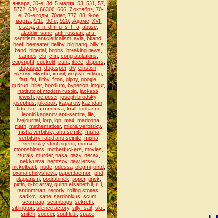
января
,
30-е
,
3d
,
5 марта
,
53
,
531
,
57
,
5772
,
630
,
66300
,
666
,
7 октября
,
70-
е
,
70-е годы
,
70лет
,
777
,
88
,
9-ое
марта
,
9/11
,
90-е
,
920
,
:Адамс
,
XVII
съезд
,
a_n_d_r_u_s_h_a
,
abuse
,
aladdin_sane
,
anti-russian
,
anti-
semitism
,
anticlericalism
,
avla
,
bband
,
beef
,
beefeater
,
beilby
,
big bang
,
billy`s
band
,
bipedal
,
boobs
,
breaking news
,
cannes
,
ciu
,
cnn
,
congratulations
,
copyright
,
cuckold
,
cunt
,
dece
,
diapers
,
dugasper
,
dugusper
,
dw
,
einstein
,
eksray
,
eliyahu
,
email
,
english
,
erlang
,
fart
,
fat
,
filthy
,
filton
,
giphy
,
google
,
gudrun
,
hitler
,
hoodlum
,
hyperion
,
imgur
,
institute of modern russia
,
jackass
,
jewish
,
joe pesci
,
joseph brodsky
,
josephus
,
jukebox
,
kaganov
,
kazhdan
,
kds
,
kot_afromeeva
,
krall
,
lenkasm
,
leonid kaganov anti-semite
,
life
,
livejournal
,
lorp
,
lqp
,
mad
,
madonna
,
math
,
mathematiker
,
misha verbitsky
,
misha verbitsky anti-semite
,
misha
verbitsky rabid anti-semite
,
misha
verbitsky stool pigeon
,
moma
,
moonshiners
,
motherfuckers
,
movies
,
murals
,
murder
,
nasa
,
nazy
,
necax
,
neklyueva
,
nemtsov
,
new jersey
,
nickelback
,
nude
,
odessa
,
olegmi
,
ontd
,
oxana chelysheva
,
paperdaemon
,
phd
,
plagiarism
,
podrabinek
,
poper
,
prick
,
putin
,
q-bit array
,
quinn elisabeth ii
,
r_l
,
randomman
,
regoriy
,
rolling stones
,
sadkov
,
sane
,
sardonicus
,
scum
,
scumbag
,
scumbags
,
sekreth
,
siblington
,
silencefactory
,
silly_sad
,
slut
,
snitch
,
soccer
,
souffleur
,
space
,