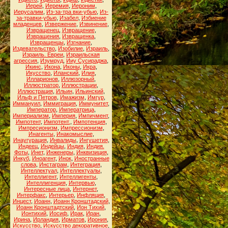
Иерей
,
Иеремия
,
Иероним
,
Иерусалим
,
Из-за-тра вки-убью
,
Из-
за-травки-убью
,
Изабел
,
Избиение
младенцев
,
Извержение
,
Извинение
,
Извращенец
,
Извращение
,
Извращения
,
Извращенка
,
Извращенцы
,
Изгнание
,
Издевательство
,
Изобилие
,
Израиль
,
Израиль. Евреи
,
Израильская
агрессия
,
Изумруд
,
Ииу Сусираджа
,
Икинс
,
Икона
,
Иконы
,
Икра
,
Икусство
,
Иланский
,
Илия
,
Илларионов
,
Иллюзорный
,
Иллюстратор
,
Иллюстрации
,
Иллюстрация
,
Ильин
,
Ильинский
,
Ильф и Петров
,
Имажизм
,
Имгур
,
Иммануил
,
Иммиграция
,
Иммунитет
,
Император
,
Императрица
,
Империализм
,
Империя
,
Импичмент
,
Импотент
,
Импотент.
,
Импотенция
,
Импресионизм
,
Импрессионизм
,
Инагенты
,
Инакомыслие
,
Инаугурация
,
Инвалиды
,
Ингушетия
,
Индеец
,
Индейцы
,
Индия
,
Индия.
Фоты
,
Инет
,
Инженеры
,
Инквизиция
,
Инкуб
,
Иноагент
,
Инок
,
Иностранные
слова
,
Инстаграм
,
Интеграция
,
Интеллектуал
,
Интеллектуалы
,
Интеллигент
,
Интеллигенты
,
Интеллигенция
,
Интервью
,
Интересные лица
,
Интернет
,
Интерфакс
,
Интерьер
,
Инфляция
,
Инцест
,
Иоанн
,
Иоанн Кронштадский
,
Иоанн Кронштадтский
,
Ион Тихий
,
Ионтихий
,
Иосиф
,
Ирак
,
Иран
,
Ирина
,
Ирландия
,
Ирматов
,
Ирония
,
Искусство
,
Искусство декоративное
,