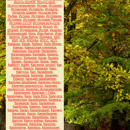
ИскусствоЖЖ
,
ИскусствоХ
,
Искусствоведение
,
Ислам
,
Испания
,
Испанский
,
Исповедь
,
Исраэлс
,
Исраэль Шамир
,
Иссахар Бер
Рыбак
,
Истина
,
Истомин
,
Истомина
,
Историки
,
История
,
История России
,
История СССР
,
История искусств
,
Историяжидохвоста
,
Исход
,
Ит
,
Италия
,
Иудейщина
,
Ихлов
,
Ищенко
,
Йобачевский
,
Йога
,
Йом Кипур
,
Йом-
Киппур
,
Йом-Кипур
,
Йорданс
,
КАЛ
,
КВД
,
КГБ
,
КЛОНЫ
,
КПСС
,
КСП
,
Кабаева
,
Кабак
,
Кабаре
,
Кабо-Верде
,
Кавказ
,
Кавказская пленница
,
Кавказцы
,
Каганов
,
Каганович
,
Кагановмама
,
Каддафи
,
Кадило
,
Кадмус
,
Кадыров
,
Казак
,
Казаки
,
Казань
,
Казахстан
,
Казнь
,
Каин
,
Кайботт
,
Кайф
,
Как меня читают
,
Как
ффсе
,
Какать
,
Какашки
,
Како
,
Кактусы
,
Кал
,
Калабеков
,
Калашников
,
Каледин
,
Каледин-
Ебарня
,
Каледин-Шкабарнюк
,
Каледин-Шкабарня
,
Каледин-донос
,
Каледин-мандоотсос
,
Каледин-
пиздоотсос
,
Каледин. Антисемитизм
,
Калединню
,
Каледин— ГеБе
,
Календарь
,
Кали
,
Кали Юга
,
Кали юга
,
Калининград
,
Калифорния
,
Калиюга
,
Калмаков
,
Кало
,
Калюжный
,
Камбоджа
,
Камень
,
Камчатка
,
Канада
,
Канал
,
Канализация
,
Кандид
,
Кандидат
,
Канзи
,
Каннибализм
,
Каннибаллы
,
Каннибалы
,
Кант
,
Кантор
,
Канун войны
,
Канцлер.
Германия
,
Капелла
,
Капелло
,
Капернаум
,
Каперсы
,
Капильская
,