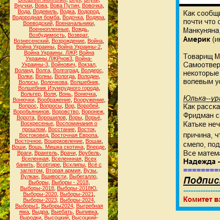
Внучки
,
Вова
,
Вова Путин
,
Вовочка
,
Вода
,
Водевиль
,
Водка
,
Водород
,
Водородная бомба
,
Водочка
,
Водяра
,
Воеводский
,
Военачальники
,
Военнопленные
,
Вождь
,
Возбудимость
,
Возврат
,
Вознесенский
,
Возрождение
,
Война
,
Война Украины
,
Война Украины-2
,
Война Украины. ЛЖР
,
Война
Украины.ЛЖРнов3
,
Война-
Украины-3
,
Войнович
,
Вокзал
,
Воланд
,
Волга
,
Волгоград
,
Волдерс
,
Волки
,
Волны
,
Вологда
,
Володин
,
Волосы
,
Волочкова
,
Волшебник
,
Волшебник Изумрудного города
,
Вольтер
,
Воля
,
Вонь
,
Вонючка
,
Вонючки
,
Воображение
,
Вооружение
,
Вопрос
,
Вопросы
,
Вор
,
Воробей
,
Воробьянинов
,
Воровство
,
Воронеж
,
Ворота
,
Ворошилов
,
Воры
,
Ворьё
,
Воскресенье
,
Воспоминания о
прошлом
,
Восстание
,
Восток
,
Востоковед
,
Восточная Европа
,
Восточное
,
Воцерковление
,
Вошак
,
Воши
,
Вошь. Мишка скотина
,
Вперде
,
Враги
,
Врангель
,
Врачи
,
Врубель
,
Вселенная
,
Вселеннная
,
Всех
банить
,
Всортире
,
Всхлипы
,
Всё с
заглотом
,
Вторая армия
,
Вузы
,
Вулкан
,
Вшивости
,
Выбегалло
,
Выборы
,
Выборы - 2018
,
Выборы-2018
,
Выборы-2018Ю
,
Выборы-2020
,
Выборы-2021
,
Выборы-2023
,
Выборы-2024
,
Выборы1
,
Выборы2024
,
Выгребная
яма
,
Выдра
,
Выебать
,
Выпивка
,
Выродки
,
Высоцкий
,
Высоцкий-