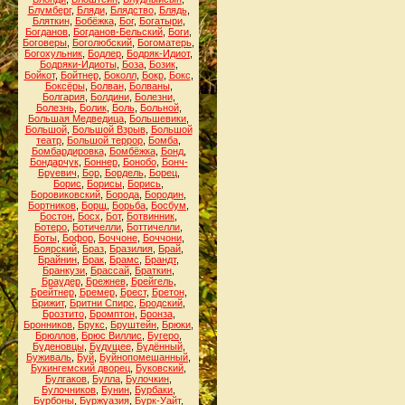
Блумберг
,
Бляди
,
Блядство
,
Блядь
,
Бляткин
,
Бобёжка
,
Бог
,
Богатыри
,
Богданов
,
Богданов-Бельский
,
Боги
,
Боговеры
,
Боголюбский
,
Богоматерь
,
Богохульник
,
Бодлер
,
Бодряк-Идиот
,
Бодряки-Идиоты
,
Боза
,
Бозик
,
Бойкот
,
Бойтнер
,
Боколл
,
Бокр
,
Бокс
,
Боксёры
,
Болван
,
Болваны
,
Болгария
,
Болдини
,
Болезни
,
Болезнь
,
Болик
,
Боль
,
Больной
,
Большая Медведица
,
Большевики
,
Большой
,
Большой Взрыв
,
Большой
театр
,
Большой террор
,
Бомба
,
Бомбардировка
,
Бомбёжка
,
Бонд
,
Бондарчук
,
Боннер
,
Бонобо
,
Бонч-
Бруевич
,
Бор
,
Бордель
,
Борец
,
Борис
,
Борисы
,
Борись
,
Боровиковский
,
Борода
,
Бородин
,
Бортников
,
Борщ
,
Борьба
,
Босбум
,
Бостон
,
Босх
,
Бот
,
Ботвинник
,
Ботеро
,
Ботичелли
,
Боттичелли
,
Боты
,
Бофор
,
Боччоне
,
Боччони
,
Боярский
,
Браз
,
Бразилия
,
Брай
,
Брайнин
,
Брак
,
Брамс
,
Брандт
,
Бранкузи
,
Брассай
,
Браткин
,
Браудер
,
Брежнев
,
Брейгель
,
Брейтнер
,
Бремер
,
Брест
,
Бретон
,
Брижит
,
Бритни Спирс
,
Бродский
,
Брозтито
,
Бромптон
,
Бронза
,
Бронников
,
Брукс
,
Бруштейн
,
Брюки
,
Брюллов
,
Брюс Виллис
,
Бугеро
,
Буденовцы
,
Будущее
,
Будённый
,
Буживаль
,
Буй
,
Буйнопомешанный
,
Букингемский дворец
,
Буковский
,
Булгаков
,
Булла
,
Булочкин
,
Булочников
,
Бунин
,
Бурбаки
,
Бурбоны
,
Буржуазия
,
Бурк-Уайт
,