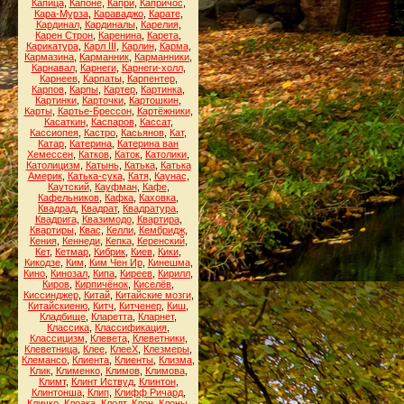
Капица
,
Капоне
,
Капри
,
Капричос
,
Кара-Мурза
,
Караваджо
,
Карате
,
Кардинал
,
Кардиналы
,
Карелия
,
Карен Строн
,
Каренина
,
Карета
,
Карикатура
,
Карл III
,
Карлин
,
Карма
,
Кармазина
,
Карманник
,
Карманники
,
Карнавал
,
Карнеги
,
Карнеги-холл
,
Карнеев
,
Карпаты
,
Карпентер
,
Карпов
,
Карпы
,
Картер
,
Картинка
,
Картинки
,
Карточки
,
Картошкин
,
Карты
,
Картье-Брессон
,
Картёжники
,
Касаткин
,
Каспаров
,
Кассат
,
Кассиопея
,
Кастро
,
Касьянов
,
Кат
,
Катар
,
Катерина
,
Катерина ван
Хемессен
,
Катков
,
Каток
,
Католики
,
Католицизм
,
Катынь
,
Катька
,
Катька
Америк
,
Катька-сука
,
Катя
,
Каунас
,
Каутский
,
Кауфман
,
Кафе
,
Кафельников
,
Кафка
,
Каховка
,
Квадрад
,
Квадрат
,
Квадратура
,
Квадрига
,
Квазимодо
,
Квартира
,
Квартиры
,
Квас
,
Келли
,
Кембридж
,
Кения
,
Кеннеди
,
Кепка
,
Керенский
,
Кет
,
Кетмар
,
Кибрик
,
Киев
,
Кики
,
Кикодзе
,
Ким
,
Ким Чен Ир
,
Кинешма
,
Кино
,
Кинозал
,
Кипа
,
Киреев
,
Кирилл
,
Киров
,
Кирпичёнок
,
Киселёв
,
Киссинджер
,
Китай
,
Китайские мозги
,
Китайскиеню
,
Китч
,
Китченер
,
Киш
,
Кладбище
,
Кларетта
,
Кларнет
,
Классика
,
Классификация
,
Классицизм
,
Клевета
,
Клеветники
,
Клеветница
,
Клее
,
КлееХ
,
Клезмеры
,
Клемансо
,
Клиента
,
Клиенты
,
Клизма
,
Клик
,
Клименко
,
Климов
,
Климова
,
Климт
,
Клинт Иствуд
,
Клинтон
,
Клинтонша
,
Клип
,
Клифф Ричард
,
Кличко
,
Клоака
,
Клодт
,
Клон
,
Клоны
,