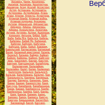
Верб
Архимед. Чапек
,
Архипенко
,
Архипов
,
Архипова
,
Архитектура
,
Аршакуни
,
Асад
,
Асатий
,
Ассистент
,
Астер
,
Астрахань
,
Астронавты
,
Астрономы
,
Астрофизика
,
Атака
,
Атаки
,
Атеизм
,
Атеисты
,
Атлантида
,
Атомная бомба
,
Атомная война
,
Атомная подлодка
,
Аукционы
,
Аутизм
,
Афанасьев
,
Афганистан
,
Афедрон
,
Афины
,
Афоризмы
,
Африка
,
Ахмадулина
,
Ахматова
,
Ахуеев
,
Ахуеево
,
Ацтеки
,
Ашкенази
,
Аэропорт
,
Аятолла
,
БАБЫ
,
БЫК
,
Баба
,
Баба-Яга
,
Баба-яга
,
Бабель
,
Бабизмы
,
Бабий Яр
,
Бабицкая
,
Бабочки
,
Бабурин
,
Бабучина
,
Бабушка
,
Бабы
,
Бабьё
,
Бавария
,
Бавильский
,
Багдасарова
,
Багрицкий
,
Базар
,
Базарный аристократ
,
Базиль
,
БазильХ
,
Базыма
,
Байден
,
Байкал
,
Байкер
,
Байкеры
,
Байрон
,
Байя кон
диас
,
Бакалович
,
Баклан
,
Бакстер
,
Бакунин
,
Бакушинская
,
Балабурда
,
Балалаечник
,
Балалайкин
,
Балалайкн
,
Балет
,
Балин
,
Балморал
,
Балотелли
,
Бальдунг
,
БальдунгХ
,
Бальзак
,
Бальтерманц
,
Бальтюс
,
Бан
,
Банальность
,
Бандера
,
Бандерша
,
Банджо
,
Бандиты
,
Банионис
,
Банк
,
Банки
,
Банкир
,
Банкротство
,
Баня
,
Бар-сука
,
Барабанов
,
Барабанщица
,
Барак
,
Бараки
,
Барбаросса
,
Барби
,
Барбизонцы
,
Барбра
,
Бард
,
Барды
,
Баре
,
Барков
,
Бармин
,
Барнс
,
Барокко
,
Барон
,
Барриса
,
Барсук
,
Барсука
,
Барышников
,
Баскетбол
,
Басманный
,
Басня
,
Бассано
,