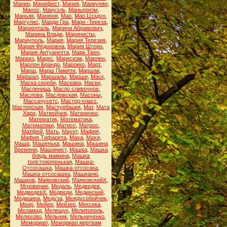
Манин
,
Манифест
,
Мания
,
Манкунян
,
Манос
,
Мануэль
,
Маньеризм
,
Маньяк
,
Манюня
,
Мао
,
Мао Цзэдун
,
Маргулис
,
Марди Гра
,
Мари -Тереза
,
Мариенталь
,
Марина Абрамович
,
Марина Влади
,
Маринисты
,
Мариуполь
,
Мария
,
Мария Терезия
,
Мария Фёдоровна
,
Мария Штерн
,
Мария-Антуанетта
,
Марк Твен
,
Маркиз
,
Маркс
,
Марксизм
,
Марлен
,
Марлон Брандо
,
Марокко
,
Март
,
Марш
,
Марш Памяти
,
Маршак
,
Маршал
,
Маршалы
,
Марши
,
Маск
,
Маска скорби
,
Маскава
,
Маски
,
Масленица
,
Масло сливочное
,
Маслова
,
Масловская
,
Масоны
,
Массачусетс
,
Мастер-класс
,
Мастерская
,
Мастурбация
,
Мат
,
Мата
Хари
,
Матвейчев
,
Матвиенко
,
Математик
,
Математика
,
Математики
,
Матисс
,
Матрос
,
Матфей
,
Мать
,
Маунт
,
Мафия
,
Мафия Тифарета
,
Маха
,
Махи
,
Маша
,
Машенька
,
Машина
,
Машина
Времени
,
Машинист
,
Машка
,
Машка
блядь мамина
,
Машка
толстожопенькая
,
Машка-
Отсосашка
,
Машка-отсосака
,
Машка-отсосашка
,
Машканю
,
Машков
,
Маяковский
,
МаяковскийХ
,
Мгновение
,
Медаль
,
Медведев
,
МедведевХ
,
Медведи
,
Мединский
,
Медицина
,
Медуза
,
Междусобойчик
,
Меир
,
Мейер
,
Мейзер
,
Мексика
,
Меламид
,
Мелещук
,
Мелитополь
,
Мелихово
,
Мельник
,
Мельниченко
,
Мемориал
,
Мемориал жертвам