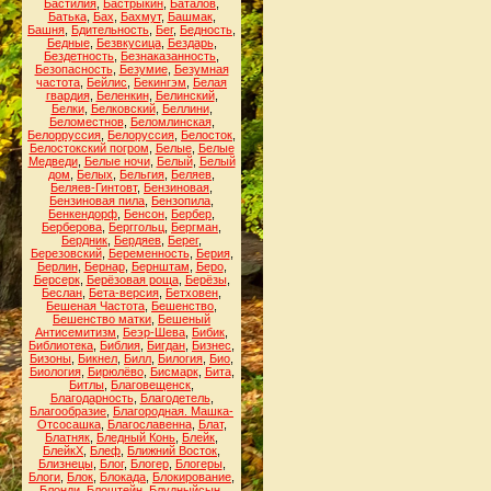
Бастилия
,
Бастрыкин
,
Баталов
,
Батька
,
Бах
,
Бахмут
,
Башмак
,
Башня
,
Бдительность
,
Бег
,
Бедность
,
Бедные
,
Безвкусица
,
Бездарь
,
Бездетность
,
Безнаказанность
,
Безопасность
,
Безумие
,
Безумная
частота
,
Бейлис
,
Бекингэм
,
Белая
гвардия
,
Беленкин
,
Белинский
,
Белки
,
Белковский
,
Беллини
,
Беломестнов
,
Беломлинская
,
Белорруссия
,
Белоруссия
,
Белосток
,
Белостокский погром
,
Белые
,
Белые
Медведи
,
Белые ночи
,
Белый
,
Белый
дом
,
Белых
,
Бельгия
,
Беляев
,
Беляев-Гинтовт
,
Бензиновая
,
Бензиновая пила
,
Бензопила
,
Бенкендорф
,
Бенсон
,
Бербер
,
Берберова
,
Берггольц
,
Бергман
,
Бердник
,
Бердяев
,
Берег
,
Березовский
,
Беременность
,
Берия
,
Берлин
,
Бернар
,
Бернштам
,
Беро
,
Берсерк
,
Берёзовая роща
,
Берёзы
,
Беслан
,
Бета-версия
,
Бетховен
,
Бешеная Частота
,
Бешенство
,
Бешенство матки
,
Бешеный
Антисемитизм
,
Беэр-Шева
,
Бибик
,
Библиотека
,
Библия
,
Бигдан
,
Бизнес
,
Бизоны
,
Бикнел
,
Билл
,
Билогия
,
Био
,
Биология
,
Бирюлёво
,
Бисмарк
,
Бита
,
Битлы
,
Благовещенск
,
Благодарность
,
Благодетель
,
Благообразие
,
Благородная. Машка-
Отсосашка
,
Благославенна
,
Блат
,
Блатняк
,
Бледный Конь
,
Блейк
,
БлейкХ
,
Блеф
,
Ближний Восток
,
Близнецы
,
Блог
,
Блогер
,
Блогеры
,
Блоги
,
Блок
,
Блокада
,
Блокирование
,
Блонди
,
Блоштейн
,
Блудныйсын
,