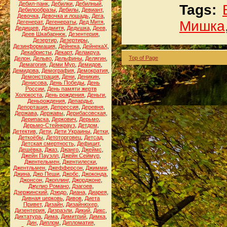
Дебил-панк
,
Дебилки
,
Дебилный
,
Tags:
Дебилообразы
,
Дебилы
,
Девиант
,
Девочка
,
Девочка и лошадь
,
Дега
,
Мишка
Дегенерат
,
Дегенераты
,
Дед Митя
,
Дедищев
,
Дедмитя
,
Дедушка
,
Деев
,
Деев Шкабарнюк
,
Дезентерия
,
Дезертир
,
Дезертиры
,
Дезинформация
,
Дейнека
,
ДейнекаХ
,
Декабристы
,
Декарт
,
Делакруа
,
Top of Page
Делон
,
Дельво
,
Дельфины
,
Делягин
,
Демагогия
,
Деми Мур
,
Демидов
,
Демидова
,
Демография
,
Демократия
,
Демонстрация
,
Дени
,
Деникин
,
Денисова
,
День Победы
,
День
России
,
День памяти жертв
Холокоста
,
День рождения
,
Деньги
,
Деньрождения
,
Депардье
,
Депортация
,
Депрессия
,
Деревня
,
Держава
,
Державы
,
Дерибасовская
,
Дерипаска
,
Деркович
,
Дерьмо
,
Дерьмо-Стейнкрауз
,
Детдом
,
Детектив
,
Дети
,
Дети Украины
,
Детки
,
Деткоёбы
,
Детоторговец
,
Детсад
,
Детская смертность
,
Дефицит
,
Дешёвка
,
Джаз
,
Джанго
,
Джеймс
,
Джейн Пауэлл
,
Джейн Сеймур
,
Джентельмен
,
Джентилески
,
Джентльмен
,
Джефферсон
,
Джимми
,
Джина
,
Джо Пеши
,
Джобс
,
Джоконда
,
Джонсон
,
Джоплинг
,
Джорджоне
,
Джулио Романо
,
Дзагоев
,
Дзержинский
,
Дзюдо
,
Диана
,
Диарея
,
Дивная церковь
,
Дивов
,
Диета
Привет
,
Дизайн
,
Дизайнюхер
,
Дизентерия
,
Дизраэли
,
Дикий
,
Дикс
,
Диктатура
,
Дима
,
Димитрий
,
Димка
,
Дин
,
Диплом
,
Дипломатия
,