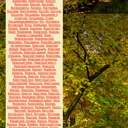
Корреджо
,
Коррупция
,
Корсет
,
Корупция
,
Корчак
,
Коселёк
,
Космонавты
,
Космос
,
Кострома
,
Костюм
,
Костюченко
,
Костёр
,
Косуля
,
Косыгин
,
Косырева
,
Косырева о
культуре
,
Косырева. Углич
,
Косыревакомменты
,
Кот
,
Котовася
,
Котовский
,
Коты
,
Кофырин
,
Кочерга
,
Кошка
,
Кошки
,
Кошмар
,
Кощунство
,
Краб
,
Крамаров
,
Крамской
,
Кранах
,
Кранах-старшийХ
,
Крап
,
Крапильская
,
Крапильский
,
Красавец
,
Красавица
,
Красиво жить
не запретишь
,
Красная
,
Красная
Армия
,
Красная Площадь
,
Красная
Слобода
,
Красная армия
,
Красная
площадь
,
Красная рамка
,
Краснова
,
Краснодар
,
Красные мухоморы
,
Красный ибис
,
Красный крест
,
Красный мешочек
,
Красота
,
Крачковская
,
Кредит
,
Крейсер
,
Кремль
,
Кремль.
,
Крепостные
,
Кресмль
,
Креспи
,
Крестины
,
Крестный Ход
,
Крестный ход
,
Крестовский
,
Крестьне
,
Крестьяне
,
Кретины
,
Крещатик
,
Крещение
,
Кризис
,
Криллон
,
Криминал
,
Крис
,
Крисота
,
Кристи
,
Кристина
,
Кристис
,
Критика
,
Кровавая Мери
,
Кровавое
воскресенье
,
Кровавый навет
,
Крог
,
Крокодил
,
Крокодилы
,
Кролик
,
Кролики
,
Кронгауз
,
Кронштадт
,
Кросс
,
Кроткий
,
Крофорд
,
Круглов
,
Крумгольд
,
Круп
,
Крупкин
,
Крупная
,
Крыжополь
,
Крылов
,
Крым
,
Крымов
,
Крымские татары
,
Крыса
,
Крысы
,
Крыша
,
Крюк
,
Крёйер
,
Крёстный отец
,
Ксенофобия
,
Ксилография
,
Ктомс
,