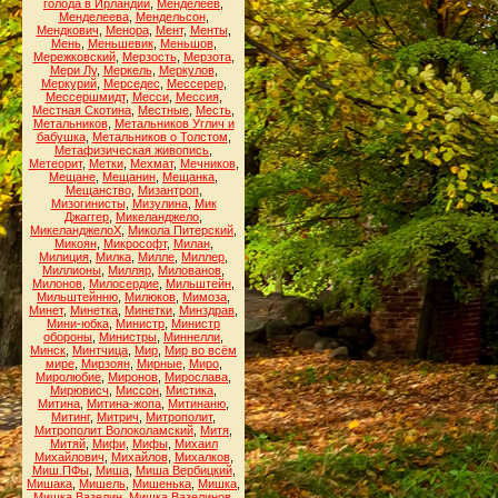
голода в Ирландии
,
Менделеев
,
Менделеева
,
Мендельсон
,
Мендкович
,
Менора
,
Мент
,
Менты
,
Мень
,
Меньшевик
,
Меньшов
,
Мережковский
,
Мерзость
,
Мерзота
,
Мери Лу
,
Меркель
,
Меркулов
,
Меркурий
,
Мерседес
,
Мессерер
,
Мессершмидт
,
Месси
,
Мессия
,
Местная Скотина
,
Местные
,
Месть
,
Метальников
,
Метальников Углич и
бабушка
,
Метальников о Толстом
,
Метафизическая живопись
,
Метеорит
,
Метки
,
Мехмат
,
Мечников
,
Мещане
,
Мещанин
,
Мещанка
,
Мещанство
,
Мизантроп
,
Мизогинисты
,
Мизулина
,
Мик
Джаггер
,
Микеланджело
,
МикеланджелоХ
,
Микола Питерский
,
Микоян
,
Микрософт
,
Милан
,
Милиция
,
Милка
,
Милле
,
Миллер
,
Миллионы
,
Милляр
,
Милованов
,
Милонов
,
Милосердие
,
Мильштейн
,
Мильштейнню
,
Милюков
,
Мимоза
,
Минет
,
Минетка
,
Минетки
,
Минздрав
,
Мини-юбка
,
Министр
,
Министр
обороны
,
Министры
,
Миннелли
,
Минск
,
Минтчица
,
Мир
,
Мир во всём
мире
,
Мирзоян
,
Мирные
,
Миро
,
Миролюбие
,
Миронов
,
Мирослава
,
Мирювисч
,
Миссон
,
Мистика
,
Митина
,
Митина-жопа
,
Митинаню
,
Митинг
,
Митрич
,
Митрополит
,
Митрополит Волоколамский
,
Митя
,
Митяй
,
Мифи
,
Мифы
,
Михаил
Михайлович
,
Михайлов
,
Михалков
,
Миш.ПФы
,
Миша
,
Миша Вербицкий
,
Мишака
,
Мишель
,
Мишенька
,
Мишка
,
Мишка Вазелин
,
Мишка Вазелинов
,