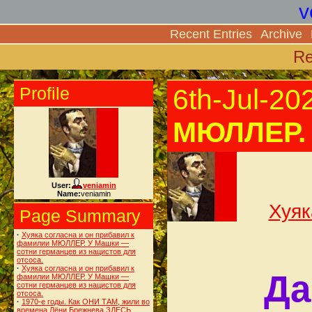
v
Recent Entries
Archive
Re
Profile
6th-Jul-20
МЮЛЛЕР. 
User:
veniamin
Name:
veniamin
Хуяк
Page Summary
·
Хуяка согласна и он прибавил к
фамилии МЮЛЛЕР. У Машки —
сотни германцев из нацистов для
отсоса.
·
Хуяка согласна и он прибавил к
Да
фамилии МЮЛЛЕР. У Машки —
сотни германцев из нацистов для
отсоса.
·
1970-е годы. Как ОНИ ТАМ, жили во
времена Лёни Брежнева ЗДЕСЬ.