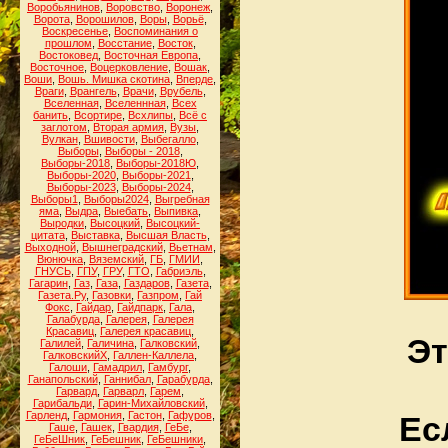
Воробьянинов
,
Воровство
,
Воронеж
,
Ворота
,
Ворошилов
,
Воры
,
Ворьё
,
Воскресенье
,
Воспоминания о
прошлом
,
Восстание
,
Восток
,
Востоковед
,
Восточная Европа
,
Восточное
,
Воцерковление
,
Вошак
,
Воши
,
Вошь. Мишка скотина
,
Вперде
,
Враги
,
Врангель
,
Врачи
,
Врубель
,
Вселенная
,
Вселеннная
,
Всех
банить
,
Всортире
,
Всхлипы
,
Всё с
заглотом
,
Вторая армия
,
Вузы
,
Вулкан
,
Вшивости
,
Выбегалло
,
Выборы
,
Выборы - 2018
,
Выборы-2018
,
Выборы-2018Ю
,
Выборы-2020
,
Выборы-2021
,
Выборы-2023
,
Выборы-2024
,
Выборы1
,
Выборы2024
,
Выгребная
яма
,
Выдра
,
Выебать
,
Выпивка
,
Выродки
,
Высоцкий
,
Высоцкий-
цитата
,
Выставка
,
Высшая Власть
,
Выходной
,
Вышнеградский
,
Вьетнам
,
Вюнючка
,
Вяземский
,
ГБ
,
ГМИИ
,
ГНУСЬ
,
ГПУ
,
ГРУ
,
ГТО
,
Габриэль
,
Гагарин
,
Газ
,
Газа
,
Газдаров
,
Газета
,
Газета.Ру
,
Газовки
,
Газпром
,
Гай
Фокс
,
Гайдар
,
Гайдпарк
,
Гала
,
Галабурда
,
Галерея
,
Галерея
Красавиц
,
Галерея красавиц
,
Эт
Галилей
,
Галичина
,
Галковский
,
ГалковскийХ
,
Галлен-Каллела
,
Галоши
,
Гамадрил
,
Гамбург
,
Ганапольский
,
Ганнибал
,
Гарабурда
,
Гарвард
,
Гарварл
,
Гарем
,
Гарибальди
,
Гарин-Михайловский
,
Гарленд
,
Гармония
,
Гастон
,
Гафуров
,
Ес
Гаше
,
Гашек
,
Гвардия
,
ГеБе
,
ГеБеШник
,
ГеБешник
,
ГеБешники
,