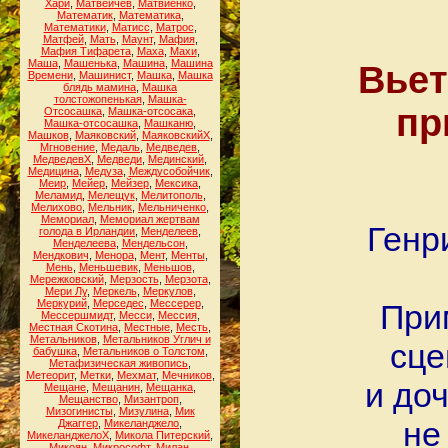
Хари
,
Матвейчев
,
Матвиенко
,
Математик
,
Математика
,
Математики
,
Матисс
,
Матрос
,
Матфей
,
Мать
,
Маунт
,
Мафия
,
Мафия Тифарета
,
Маха
,
Махи
,
Маша
,
Машенька
,
Машина
,
Машина
Вьет
Времени
,
Машинист
,
Машка
,
Машка
блядь мамина
,
Машка
толстожопенькая
,
Машка-
пр
Отсосашка
,
Машка-отсосака
,
Машка-отсосашка
,
Машканю
,
Машков
,
Маяковский
,
МаяковскийХ
,
Мгновение
,
Медаль
,
Медведев
,
МедведевХ
,
Медведи
,
Мединский
,
Медицина
,
Медуза
,
Междусобойчик
,
Меир
,
Мейер
,
Мейзер
,
Мексика
,
Меламид
,
Мелещук
,
Мелитополь
,
Мелихово
,
Мельник
,
Мельниченко
,
Мемориал
,
Мемориал жертвам
Генр
голода в Ирландии
,
Менделеев
,
Менделеева
,
Мендельсон
,
Мендкович
,
Менора
,
Мент
,
Менты
,
Мень
,
Меньшевик
,
Меньшов
,
Мережковский
,
Мерзость
,
Мерзота
,
Мери Лу
,
Меркель
,
Меркулов
,
Меркурий
,
Мерседес
,
Мессерер
,
При
Мессершмидт
,
Месси
,
Мессия
,
Местная Скотина
,
Местные
,
Месть
,
Метальников
,
Метальников Углич и
сце
бабушка
,
Метальников о Толстом
,
Метафизическая живопись
,
Метеорит
,
Метки
,
Мехмат
,
Мечников
,
и до
Мещане
,
Мещанин
,
Мещанка
,
Мещанство
,
Мизантроп
,
Мизогинисты
,
Мизулина
,
Мик
не
Джаггер
,
Микеланджело
,
МикеланджелоХ
,
Микола Питерский
,
Микоян
,
Микрософт
,
Милан
,