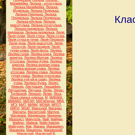
Малафейка
,
Люлька - отсосулька
,
Люлька Малафейка
,
Люлька-
Мудюлька
,
Люлька-Педюлька
,
Люлька-Пердлька
,
Люлька-
Кла
Пердюлька
,
Люлька-Пиздюлька
,
Люлька-ебулька
,
Люлька-
красотулька
,
Люлька-отсосулька
,
Люлька-пердюлька
,
Люлька-
пидораска
,
Люлька-пиздюлька
,
Люля
,
Люля голая
,
Люля стихи
,
Люля сучка
,
Люля сучка-в-течке
,
Люля-Пердюля
,
Люля-дура
,
Люля-красотуля
,
Люля-
отсосуля
,
Люля-пиздюля
,
Люля-
тупая-срака
,
Люля-фоты
,
Люляка
,
Люляка голая
,
Люляка книга
,
Люляка
минетка
,
Люляка-Монтаж
,
Люляка-
Отсосака
,
Люляка-Хуяка
,
Люляка-
идиотка
,
Люляка-мокрая срака
,
Люляка-мокрая-срака
,
Люляка-
отсосака
,
Люляка-срака
,
Люляка-
тупая-срака
,
Люляка-хуесосака
,
Люляка-хуй-ей-в-сраку
,
Люляка-
хуяка
,
Люляка=Хуяка
,
Люляч
,
Люмьер
,
Люстрация
,
Люццифер
,
Лягушатник
,
Лягушка
,
Лялёк
,
Ляпис-
Трубецкой
,
Ляпкало
,
Лёлик
,
Лёха
,
Лёша-свинья-хороша
,
М
,
МАКАКА
,
МАКАКО
,
МАТАН
,
МАТАНючки
,
МВД
,
МГУ
,
МИТ
,
МИФИ
,
МОМА
,
МРОТ
,
МФТИ
,
МХАТ
,
Мавзолей
,
Магадан
,
Магнаты
,
Магнитский
,
Магнум
,
Магомаев
,
Мадовошки
,
Мадонна
,
Мазохист
,
Маиуполь
,
Май
,
Майдан
,
Майерс
,
Майков
,
Майн Кампф
,
Майсурян
,
Мак
,
Макака
,
Макаревич
,
Макарова
,
Макароны
,
Маковецкий
,
Маковский
,
Маковский В
,