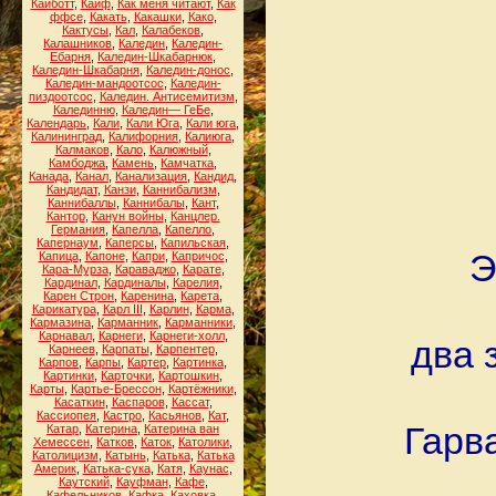
Кайботт
,
Кайф
,
Как меня читают
,
Как
ффсе
,
Какать
,
Какашки
,
Како
,
Кактусы
,
Кал
,
Калабеков
,
Калашников
,
Каледин
,
Каледин-
Ебарня
,
Каледин-Шкабарнюк
,
Каледин-Шкабарня
,
Каледин-донос
,
Каледин-мандоотсос
,
Каледин-
пиздоотсос
,
Каледин. Антисемитизм
,
Калединню
,
Каледин— ГеБе
,
Календарь
,
Кали
,
Кали Юга
,
Кали юга
,
Калининград
,
Калифорния
,
Калиюга
,
Калмаков
,
Кало
,
Калюжный
,
Камбоджа
,
Камень
,
Камчатка
,
Канада
,
Канал
,
Канализация
,
Кандид
,
Кандидат
,
Канзи
,
Каннибализм
,
Каннибаллы
,
Каннибалы
,
Кант
,
Кантор
,
Канун войны
,
Канцлер.
Германия
,
Капелла
,
Капелло
,
Капернаум
,
Каперсы
,
Капильская
,
Э
Капица
,
Капоне
,
Капри
,
Капричос
,
Кара-Мурза
,
Караваджо
,
Карате
,
Кардинал
,
Кардиналы
,
Карелия
,
Карен Строн
,
Каренина
,
Карета
,
Карикатура
,
Карл III
,
Карлин
,
Карма
,
Кармазина
,
Карманник
,
Карманники
,
Карнавал
,
Карнеги
,
Карнеги-холл
,
два 
Карнеев
,
Карпаты
,
Карпентер
,
Карпов
,
Карпы
,
Картер
,
Картинка
,
Картинки
,
Карточки
,
Картошкин
,
Карты
,
Картье-Брессон
,
Картёжники
,
Касаткин
,
Каспаров
,
Кассат
,
Кассиопея
,
Кастро
,
Касьянов
,
Кат
,
Гарв
Катар
,
Катерина
,
Катерина ван
Хемессен
,
Катков
,
Каток
,
Католики
,
Католицизм
,
Катынь
,
Катька
,
Катька
Америк
,
Катька-сука
,
Катя
,
Каунас
,
Каутский
,
Кауфман
,
Кафе
,
Кафельников
,
Кафка
,
Каховка
,