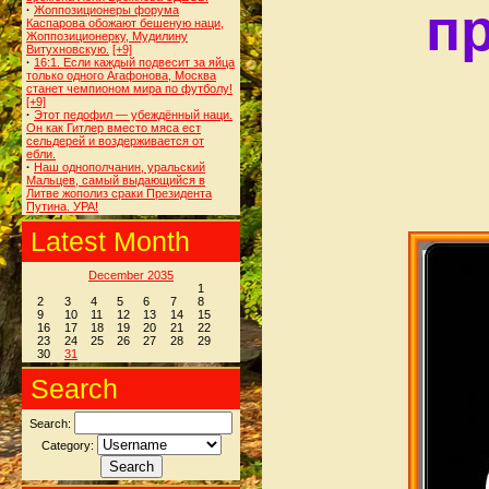
п
·
Жоппозиционеры форума
Каспарова обожают бешеную наци,
Жоппозиционерку, Мудилину
Витухновскую.
[+9]
·
16:1. Если каждый подвесит за яйца
только одного Агафонова, Москва
станет чемпионом мира по футболу!
[+9]
·
Этот педофил — убеждённый наци.
Он как Гитлер вместо мяса ест
сельдерей и воздерживается от
ебли.
·
Наш однополчанин, уральский
Мальцев, самый выдающийся в
Литве жополиз сраки Президента
Путина. УРА!
Latest Month
December 2035
1
2
3
4
5
6
7
8
9
10
11
12
13
14
15
16
17
18
19
20
21
22
23
24
25
26
27
28
29
30
31
Search
Search:
Category: