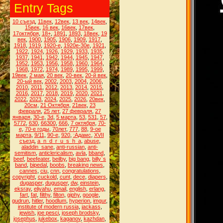
Entry Tags
10 съезд
,
11век
,
12век
,
13 век
,
14век
,
15век
,
16 век
,
16век
,
17век
,
17октября
,
18+
,
1891
,
1893
,
18век
,
19
век
,
1900
,
1905
,
1906
,
1909
,
1917
,
1918
,
1919
,
1920-е
,
1920е-30е
,
1921
,
1922
,
1924
,
1926
,
1929
,
1933
,
1935
,
1937
,
1941
,
1942
,
1944
,
1945
,
1947
,
1952
,
1953
,
1956
,
1958
,
1960
,
1964
,
1968
,
1972
,
1974
,
1989
,
1995
,
1999
,
19век
,
2 мая
,
20 век
,
20-век
,
20-й век
,
20-ый век
,
2002
,
2003
,
2004
,
2006
,
2010
,
2011
,
2012
,
2013
,
2014
,
2015
,
2016
,
2017
,
2018
,
2019
,
2020
,
2021
,
2022
,
2023
,
2024
,
2025
,
2026
,
20век
,
20см
,
21 Октября
,
21век
,
23
февраля
,
25 лет
,
27 февраля
,
27
января
,
30-е
,
3d
,
5 марта
,
53
,
531
,
57
,
5772
,
630
,
66300
,
666
,
7 октября
,
70-
е
,
70-е годы
,
70лет
,
777
,
88
,
9-ое
марта
,
9/11
,
90-е
,
920
,
:Адамс
,
XVII
съезд
,
a_n_d_r_u_s_h_a
,
abuse
,
aladdin_sane
,
anti-russian
,
anti-
semitism
,
anticlericalism
,
avla
,
bband
,
beef
,
beefeater
,
beilby
,
big bang
,
billy`s
band
,
bipedal
,
boobs
,
breaking news
,
cannes
,
ciu
,
cnn
,
congratulations
,
copyright
,
cuckold
,
cunt
,
dece
,
diapers
,
dugasper
,
dugusper
,
dw
,
einstein
,
eksray
,
eliyahu
,
email
,
english
,
erlang
,
fart
,
fat
,
filthy
,
filton
,
giphy
,
google
,
gudrun
,
hitler
,
hoodlum
,
hyperion
,
imgur
,
institute of modern russia
,
jackass
,
jewish
,
joe pesci
,
joseph brodsky
,
josephus
,
jukebox
,
kaganov
,
kazhdan
,