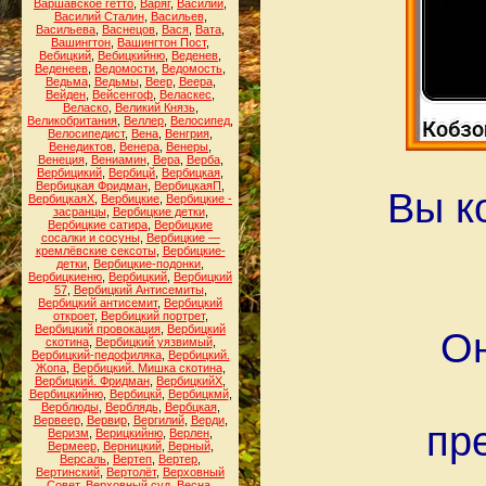
Варшавское гетто
,
Варяг
,
Василий
,
Василий Сталин
,
Васильев
,
Васильева
,
Васнецов
,
Вася
,
Вата
,
Вашингтон
,
Вашингтон Пост
,
Вебицкий
,
Вебицкийню
,
Веденев
,
Веденеев
,
Ведомости
,
Ведомость
,
Ведьма
,
Ведьмы
,
Веер
,
Веера
,
Вейден
,
Вейсенгоф
,
Веласкес
,
Веласко
,
Великий Князь
,
Великобритания
,
Веллер
,
Велосипед
,
Велосипедист
,
Вена
,
Венгрия
,
Венедиктов
,
Венера
,
Венеры
,
Венеция
,
Вениамин
,
Вера
,
Верба
,
Вербицикий
,
Вербицй
,
Вербицкая
,
Вербицкая Фридман
,
ВербицкаяП
,
Вы к
ВербицкаяХ
,
Вербицкие
,
Вербицкие -
засранцы
,
Вербицкие детки
,
Вербицкие сатира
,
Вербицкие
сосалки и сосуны
,
Вербицкие —
кремлёвские сексоты
,
Вербицкие-
детки
,
Вербицкие-подонки
,
Вербицкиеню
,
Вербицкий
,
Вербицкий
57
,
Вербицкий Антисемиты
,
Вербицкий антисемит
,
Вербицкий
откроет
,
Вербицкий портрет
,
Вербицкий провокация
,
Вербицкий
Он
скотина
,
Вербицкий уязвимый
,
Вербицкий-педофиляка
,
Вербицкий.
Жопа
,
Вербицкий. Мишка скотина
,
Вербицкий. Фридман
,
ВербицкийХ
,
Вербицкийню
,
Вербицкй
,
Вербицкмй
,
Верблюды
,
Верблядь
,
Вербцкая
,
Вервеер
,
Вервир
,
Вергилий
,
Верди
,
пр
Веризм
,
Верицкийню
,
Верлен
,
Вермеер
,
Верницкий
,
Верный
,
Версаль
,
Вертеп
,
Вертер
,
Вертинский
,
Вертолёт
,
Верховный
Совет
,
Верховный суд
,
Весна
,