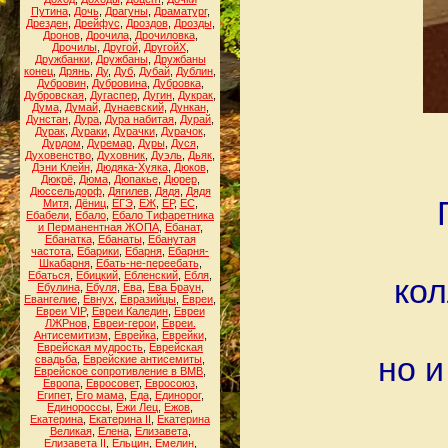
Путина
,
Дочь
,
Драгуны
,
Драматург
,
Дрезден
,
Дрейфус
,
Дроздов
,
Дрозды
,
Дронов
,
Дрочила
,
Дрочиловка
,
Дрочилы
,
Другой
,
ДругойХ
,
Дружбанки
,
Дружбаны
,
Дружбаны
конец
,
Дрянь
,
Ду
,
Дуб
,
Дубай
,
Дублин
,
Дубровин
,
Дубровина
,
Дубровка
,
Дубровская
,
Дугаспер
,
Дугин
,
Дукрак
,
Дума
,
Думай
,
Дунаевский
,
Дункан
,
Дунстан
,
Дура
,
Дура набитая
,
Дурай
,
Дурак
,
Дураки
,
Дурачки
,
Дурачок
,
Дурдом
,
Дуремар
,
Дуры
,
Дуся
,
Духовенство
,
Духовник
,
Дуэль
,
Дьяк
,
Дэни Клейн
,
Дюдяка-Хуяка
,
Дюков
,
Дюкрё
,
Дюма
,
Дюпакье
,
Дюрер
,
Дюссельдорф
,
Дягилев
,
Дядя
,
Дядя
Митя
,
Дёниц
,
ЕГЭ
,
ЕЖ
,
ЕР
,
ЕС
,
Ебабели
,
Ебало
,
Ебало Тифаретника
и Перманентная ЖОПА
,
Ебанат
,
Ебанатка
,
Ебанаты
,
Ебанутая
частота
,
Ебарики
,
Ебарня
,
Ебарня-
Шкабарня
,
Ебать-не-переебать
,
Ебаться
,
Ебицкий
,
Ебленский
,
Ебля
,
кол
Ебулина
,
Ебуля
,
Ева
,
Ева Браун
,
Евангелие
,
Евнух
,
Евразийцы
,
Евреи
,
Евреи VIP
,
Евреи Каледин
,
Евреи
ЛЖРнов
,
Евреи-герои
,
Евреи.
Антисемитизм
,
Еврейка
,
Еврейки
,
Еврейская мудрость
,
Еврейская
но и
свадьба
,
Еврейские антисемиты
,
Еврейское сопротивление в ВМВ
,
Европа
,
Евросовет
,
Евросоюз
,
Египет
,
Его мама
,
Еда
,
Единорог
,
Единороссы
,
Ежи Лец
,
Ежов
,
Екатерина
,
Екатерина II
,
Екатерина
Великая
,
Елена
,
Елизавета
,
Елизавета II
,
Ельцин
,
Емелин
,