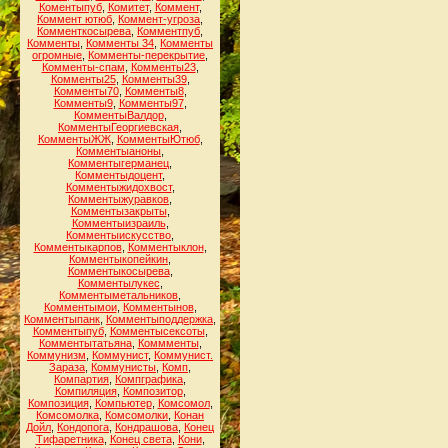
Коментыпуб
,
Комитет
,
Коммент
,
Коммент ютюб
,
Коммент-угроза
,
Комменткосырева
,
Комментпуб
,
Комменты
,
Комменты 34
,
Комменты
огромные
,
Комменты-перекрытие
,
Комменты-спам
,
Комменты23
,
Комменты25
,
Комменты39
,
Комменты70
,
Комменты8
,
Комменты9
,
Комменты97
,
КомментыВалдор
,
КомментыГеоргиевская
,
КомментыЖЖ
,
КомментыЮтюб
,
Комментыаноны
,
Комментыгерманец
,
Комментыдоцент
,
Комментыжидохвост
,
Комментыжуравков
,
Комментызакрыты
,
Комментыизраиль
,
Комментыискусство
,
Комментыкарпов
,
Комментыклон
,
Комментыкопейкин
,
Комментыкосырева
,
Комментылукес
,
Комментыметальников
,
Комментымои
,
Комментынов
,
Комментыпанк
,
Комментыподдержка
,
Комментыпуб
,
Комментысексоты
,
Комментытатьяна
,
Коммменты
,
Коммунизм
,
Коммунист
,
Коммунист.
Зараза
,
Коммунисты
,
Комп
,
Компартия
,
Компграфика
,
Компиляция
,
Композитор
,
Композиция
,
Компьютер
,
Комсомол
,
Комсомолка
,
Комсомолки
,
Конан
Дойл
,
Кондопога
,
Кондрашова
,
Конец
Тифаретника
,
Конец света
,
Кони
,