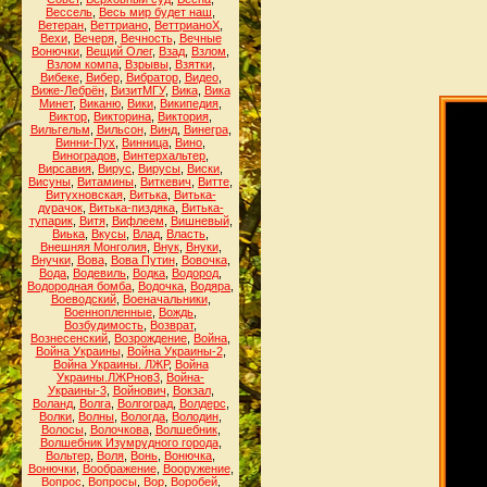
Вессель
,
Весь мир будет наш
,
Ветеран
,
Веттриано
,
ВеттрианоХ
,
Вехи
,
Вечеря
,
Вечность
,
Вечные
Вонючки
,
Вещий Олег
,
Взад
,
Взлом
,
Взлом компа
,
Взрывы
,
Взятки
,
Вибеке
,
Вибер
,
Вибратор
,
Видео
,
Виже-Лебрён
,
ВизитМГУ
,
Вика
,
Вика
Минет
,
Виканю
,
Вики
,
Википедия
,
Виктор
,
Викторина
,
Виктория
,
Вильгельм
,
Вильсон
,
Винд
,
Винегра
,
Винни-Пух
,
Винница
,
Вино
,
Виноградов
,
Винтерхальтер
,
Вирсавия
,
Вирус
,
Вирусы
,
Виски
,
Висуны
,
Витамины
,
Виткевич
,
Витте
,
Витухновская
,
Витька
,
Витька-
дурачок
,
Витька-пиздяка
,
Витька-
тупарик
,
Витя
,
Вифлеем
,
Вишневый
,
Виька
,
Вкусы
,
Влад
,
Власть
,
Внешняя Монголия
,
Внук
,
Внуки
,
Внучки
,
Вова
,
Вова Путин
,
Вовочка
,
Вода
,
Водевиль
,
Водка
,
Водород
,
Водородная бомба
,
Водочка
,
Водяра
,
Воеводский
,
Военачальники
,
Военнопленные
,
Вождь
,
Возбудимость
,
Возврат
,
Вознесенский
,
Возрождение
,
Война
,
Война Украины
,
Война Украины-2
,
Война Украины. ЛЖР
,
Война
Украины.ЛЖРнов3
,
Война-
Украины-3
,
Войнович
,
Вокзал
,
Воланд
,
Волга
,
Волгоград
,
Волдерс
,
Волки
,
Волны
,
Вологда
,
Володин
,
Волосы
,
Волочкова
,
Волшебник
,
Волшебник Изумрудного города
,
Вольтер
,
Воля
,
Вонь
,
Вонючка
,
Вонючки
,
Воображение
,
Вооружение
,
Вопрос
,
Вопросы
,
Вор
,
Воробей
,