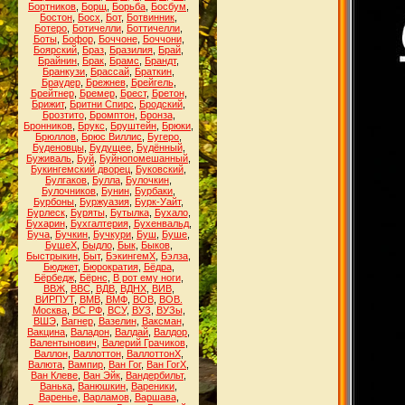
Бортников
,
Борщ
,
Борьба
,
Босбум
,
Бостон
,
Босх
,
Бот
,
Ботвинник
,
Ботеро
,
Ботичелли
,
Боттичелли
,
Боты
,
Бофор
,
Боччоне
,
Боччони
,
Боярский
,
Браз
,
Бразилия
,
Брай
,
Брайнин
,
Брак
,
Брамс
,
Брандт
,
Бранкузи
,
Брассай
,
Браткин
,
Браудер
,
Брежнев
,
Брейгель
,
Брейтнер
,
Бремер
,
Брест
,
Бретон
,
Брижит
,
Бритни Спирс
,
Бродский
,
Брозтито
,
Бромптон
,
Бронза
,
Бронников
,
Брукс
,
Бруштейн
,
Брюки
,
Брюллов
,
Брюс Виллис
,
Бугеро
,
Буденовцы
,
Будущее
,
Будённый
,
Буживаль
,
Буй
,
Буйнопомешанный
,
Букингемский дворец
,
Буковский
,
Булгаков
,
Булла
,
Булочкин
,
Булочников
,
Бунин
,
Бурбаки
,
Бурбоны
,
Буржуазия
,
Бурк-Уайт
,
Бурлеск
,
Буряты
,
Бутылка
,
Бухало
,
Бухарин
,
Бухгалтерия
,
Бухенвальд
,
Буча
,
Бучкин
,
Бучкури
,
Буш
,
Буше
,
БушеХ
,
Быдло
,
Бык
,
Быков
,
Быстрыкин
,
Быт
,
БэкингемХ
,
Бэлза
,
Бюджет
,
Бюрократия
,
Бёдра
,
Бёрбедж
,
Бёрнс
,
В рот ему ноги
,
ВВЖ
,
ВВС
,
ВДВ
,
ВДНХ
,
ВИВ
,
ВИРПУТ
,
ВМВ
,
ВМФ
,
ВОВ
,
ВОВ.
Москва
,
ВС РФ
,
ВСУ
,
ВУЗ
,
ВУЗы
,
ВШЭ
,
Вагнер
,
Вазелин
,
Ваксман
,
Вакцина
,
Валадон
,
Валдай
,
Валдор
,
Валентынович
,
Валерий Грачиков
,
Валлон
,
Валлоттон
,
ВаллоттонХ
,
Валюта
,
Вампир
,
Ван Гог
,
Ван ГогХ
,
Ван Клеве
,
Ван Эйк
,
Вандербильт
,
Ванька
,
Ванюшкин
,
Вареники
,
Варенье
,
Варламов
,
Варшава
,