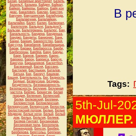
Базар
,
Базарный аристократ
,
Базиль
,
БазильХ
,
Базыма
,
Байден
,
Байкал
,
Байкер
,
Байкеры
,
Байрон
,
Байя кон
В р
диас
,
Бакалович
,
Баклан
,
Бакстер
,
Бакунин
,
Бакушинская
,
Балабурда
,
Балалаечник
,
Балалайкин
,
Балалайкн
,
Балет
,
Балин
,
Балморал
,
Балотелли
,
Бальдунг
,
БальдунгХ
,
Бальзак
,
Бальтерманц
,
Бальтюс
,
Бан
,
Банальность
,
Бандера
,
Бандерша
,
Банджо
,
Бандиты
,
Банионис
,
Банк
,
Банки
,
Банкир
,
Банкротство
,
Баня
,
Бар-сука
,
Барабанов
,
Барабанщица
,
Барак
,
Бараки
,
Барбаросса
,
Барби
,
Барбизонцы
,
Барбра
,
Бард
,
Барды
,
Баре
,
Барков
,
Бармин
,
Барнс
,
Барокко
,
Барон
,
Барриса
,
Барсук
,
Барсука
,
Барышников
,
Баскетбол
,
Басманный
,
Басня
,
Бассано
,
Бастилия
,
Бастрыкин
,
Баталов
,
Батька
,
Бах
,
Бахмут
,
Башмак
,
Башня
,
Бдительность
,
Бег
,
Бедность
,
Бедные
,
Безвкусица
,
Бездарь
,
Tags:
Бездетность
,
Безнаказанность
,
Безопасность
,
Безумие
,
Безумная
частота
,
Бейлис
,
Бекингэм
,
Белая
гвардия
,
Беленкин
,
Белинский
,
Белки
,
Белковский
,
Беллини
,
5th-Jul-20
Беломестнов
,
Беломлинская
,
Белорруссия
,
Белоруссия
,
Белосток
,
Белостокский погром
,
Белые
,
Белые
Медведи
,
Белые ночи
,
Белый
,
Белый
МЮЛЛЕР. 
дом
,
Белых
,
Бельгия
,
Беляев
,
Беляев-Гинтовт
,
Бензиновая
,
Бензиновая пила
,
Бензопила
,
Бенкендорф
,
Бенсон
,
Бербер
,
Берберова
,
Берггольц
,
Бергман
,
Бердник
,
Бердяев
,
Берег
,