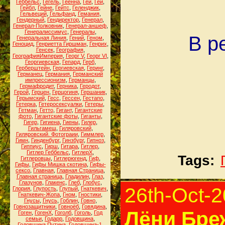
Геббельс
,
Гегель
,
Геенна
,
Геи
,
Гей
,
Гейбл
,
Гейне
,
Гейтс
,
Геленджик
,
Гельвеций
,
Гельфанд
,
Гемания
,
Гендерный
,
Гендиректор
,
Генерал
,
Генерал-Полковник
,
Генерал-аншеф
,
Генералиссимус
,
Генералы
,
В р
Генеральная Линия
,
Гений
,
Геном
,
Геноцид
,
Генриетта Гиршман
,
Генрих
,
Генсек
,
География
,
ГеографияИмперия
,
Георг V
,
Георг VI
,
Георгиевская
,
Гепард
,
Герб
,
Герберштейн
,
Гергиевская
,
Геринг
,
Германец
,
Германия
,
Германский
импрессионизм
,
Германцы
,
Гермафродит
,
Герника
,
Геродот
,
Герой
,
Герцен
,
Герцогиня
,
Гершаник
,
Герымский
,
Гесс
,
Гессен
,
Гестапо
,
Гетерка
,
Гетеросексуалки
,
Гетеры
,
Гетман
,
Гетто
,
Гигант
,
Гигантские
фото
,
Гигантские фоты
,
Гиганты
,
Гигер
,
Гигиена
,
Гиены
,
Гилер
,
Гильгамеш
,
Гиляровский
,
Гиляровский. Фотограии
,
Гиммлер
,
Гимн
,
Гинденбург
,
Гинзбург
,
Гипноз
,
Гиппиус
,
Гирш
,
Гитара
,
Гитлер
,
Гитлер Геббельс
,
ГитлерХ
,
Tags:
Гитлеровцы
,
Гитлерюгенд
,
Гиф
,
Гифы
,
Гифы Мишка скотина
,
Гифы-
сексо
,
Главная
,
Главная Страница
,
Главная страница
,
Гладилин
,
Глаз
,
Глазунов
,
Глакенс
,
Глеб
,
Глобус
,
26th-Oct-
Глория
,
Глупость
,
Глупый
,
Гнаткевич
,
Гнаткевич-Жопа
,
Гном
,
Гностики
,
Гнусы
,
Гнусь
,
Гоблин
,
Говно
,
Говнозащитники
,
Говноёб
,
Говядина
,
Лёни Бре
Гоген
,
ГогенХ
,
Гоголб
,
Гоголь
,
Год
семьи
,
Годарр
,
Годовщина
,
Годовщина Путина
,
Годовщина-1
,