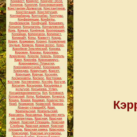
Конквест
,
Конкурс
,
Конкурс-Эссе
,
Кононов
,
Конопля
,
Консерватория
,
Константин Долматов
,
Константинов
,
Констатация
,
Конституция
,
Контрабанда
,
Контрабас
,
Контуры
,
Конференции
,
Конфеты
,
Конформизм
,
Конфуций
,
Концевич
,
Концерт
,
Концлагерь
,
Кончаловский
,
Конь
,
Коньки
,
Конёнков
,
Кооперация
,
Копейкин
,
Копенгаген
,
Копипаст
,
Копирайт
,
Копы
,
Корветт
,
Корда
,
Корея
,
Коржавин
,
Коринт
,
Кормление
грудью
,
Кормон
,
Корни волос
,
Коро
,
Коробков-Землянский
,
Корова
,
Коровин
,
Коровы
,
Королева
,
Короленко
,
Короли
,
Король
,
Король
Карл
,
Королёв
,
Коронавирус
,
Коронавирус Плакатки
,
Коронавируснов2
,
Коронация
,
Корреджо
,
Коррупция
,
Корсет
,
Корупция
,
Корчак
,
Коселёк
,
Космонавты
,
Космос
,
Кострома
,
Костюм
,
Костюченко
,
Костёр
,
Косуля
,
Косыгин
,
Косырева
,
Косырева о
культуре
,
Косырева. Углич
,
Косыревакомменты
,
Кот
,
Котовася
,
Котовский
,
Коты
,
Кофырин
,
Кочерга
,
Кошка
,
Кошки
,
Кошмар
,
Кощунство
,
Кэр
Краб
,
Крамаров
,
Крамской
,
Кранах
,
Кранах-старшийХ
,
Крап
,
Крапильская
,
Крапильский
,
Красавец
,
Красавица
,
Красиво жить
не запретишь
,
Красная
,
Красная
Армия
,
Красная Площадь
,
Красная
Слобода
,
Красная армия
,
Красная
площадь
,
Красная рамка
,
Краснова
,
Краснодар
,
Красные мухоморы
,
Красный ибис
,
Красный крест
,