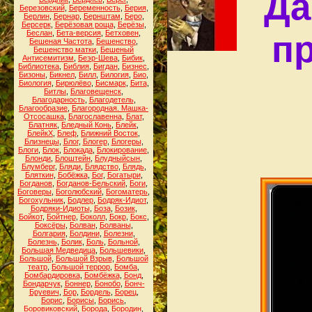
Да
Березовский
,
Беременность
,
Берия
,
Берлин
,
Бернар
,
Бернштам
,
Беро
,
Берсерк
,
Берёзовая роща
,
Берёзы
,
Беслан
,
Бета-версия
,
Бетховен
,
п
Бешеная Частота
,
Бешенство
,
Бешенство матки
,
Бешеный
Антисемитизм
,
Беэр-Шева
,
Бибик
,
Библиотека
,
Библия
,
Бигдан
,
Бизнес
,
Бизоны
,
Бикнел
,
Билл
,
Билогия
,
Био
,
Биология
,
Бирюлёво
,
Бисмарк
,
Бита
,
Битлы
,
Благовещенск
,
Благодарность
,
Благодетель
,
Благообразие
,
Благородная. Машка-
Отсосашка
,
Благославенна
,
Блат
,
Блатняк
,
Бледный Конь
,
Блейк
,
БлейкХ
,
Блеф
,
Ближний Восток
,
Близнецы
,
Блог
,
Блогер
,
Блогеры
,
Блоги
,
Блок
,
Блокада
,
Блокирование
,
Блонди
,
Блоштейн
,
Блудныйсын
,
Блумберг
,
Бляди
,
Блядство
,
Блядь
,
Бляткин
,
Бобёжка
,
Бог
,
Богатыри
,
Богданов
,
Богданов-Бельский
,
Боги
,
Боговеры
,
Боголюбский
,
Богоматерь
,
Богохульник
,
Бодлер
,
Бодряк-Идиот
,
Бодряки-Идиоты
,
Боза
,
Бозик
,
Бойкот
,
Бойтнер
,
Боколл
,
Бокр
,
Бокс
,
Боксёры
,
Болван
,
Болваны
,
Болгария
,
Болдини
,
Болезни
,
Болезнь
,
Болик
,
Боль
,
Больной
,
Большая Медведица
,
Большевики
,
Большой
,
Большой Взрыв
,
Большой
театр
,
Большой террор
,
Бомба
,
Бомбардировка
,
Бомбёжка
,
Бонд
,
Бондарчук
,
Боннер
,
Бонобо
,
Бонч-
Бруевич
,
Бор
,
Бордель
,
Борец
,
Борис
,
Борисы
,
Борись
,
Боровиковский
,
Борода
,
Бородин
,