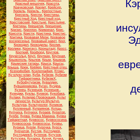
Кэ
Красный мешочек
,
Красота
,
Крачковская
,
Кредит
,
Крейсер
,
Кремль
,
Кремль.
,
Крепостные
,
Кресмль
,
Креспи
,
Крестины
,
Крестный Ход
,
Крестный ход
,
Крестовский
,
Крестьне
,
Крестьяне
,
инсу
Кретины
,
Крещатик
,
Крещение
,
Кризис
,
Криллон
,
Криминал
,
Крис
,
Крисота
,
Кристи
,
Кристина
,
Кристис
,
Эд
Критика
,
Кровавая Мери
,
Кровавое
воскресенье
,
Кровавый навет
,
Крог
,
Крокодил
,
Крокодилы
,
Кролик
,
Кролики
,
Кронгауз
,
Кронштадт
,
Кросс
,
Кроткий
,
Крофорд
,
Круглов
,
Крумгольд
,
Круп
,
Крупкин
,
Крупная
,
Крыжополь
,
Крылов
,
Крым
,
Крымов
,
евре
Крымские татары
,
Крыса
,
Крысы
,
Крыша
,
Крюк
,
Крёйер
,
Крёстный отец
,
Ксенофобия
,
Ксилография
,
Ктомс
,
Ку-клукс-клан
,
Куба
,
Кубизм
,
Кубизм
Тифаретника
,
КубизмХ
,
Кубофутуризм
,
Кувалдин
,
д
Кувшинникова
,
Кугач
,
Куздра
,
Кузнец
,
Кузнецов
,
Кузнецов.
,
Куинджи
,
Куклы
,
Кукмор
,
Кукобака
,
Кулаки
,
Кулидар Провокация
,
Культ
личности
,
Культур-Мультур
,
Культура
,
Культуролог
,
Куников
,
Купленный
,
Куприянов
,
Купцы
,
Купчиха
,
Купчихи
,
Кураев
,
Куратор
,
Курбе
,
Курва
,
Курва Мамина
,
Курва
Тифаретная
,
Курвосос
,
Курвососина
,
Курвососка
,
Курвососы
,
Курвы
,
Курица
,
Курли
,
Курочка
,
Курск
,
Курчатов
,
Кустик
,
Кустодиев
,
КустодиевХ
,
Кутепов
,
Кутузов
,
Кутузова
,
Кухарка
,
Кухня
,
Кучма
,