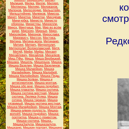
Милиция
,
Милка
,
Милле
,
Миллер
,
ко
Миллионы
,
Милляр
,
Милованов
,
Милонов
,
Милосердие
,
Мильштейн
,
Мильштейнню
,
Милюков
,
Мимоза
,
смотр
Минет
,
Минетка
,
Минетки
,
Минздрав
,
Мини-юбка
,
Министр
,
Министр
обороны
,
Министры
,
Миннелли
,
Минск
,
Минтчица
,
Мир
,
Мир во всём
мире
,
Мирзоян
,
Мирные
,
Миро
,
Миролюбие
,
Миронов
,
Мирослава
,
Редк
Мирювисч
,
Миссон
,
Мистика
,
Митина
,
Митина-жопа
,
Митинаню
,
Митинг
,
Митрич
,
Митрополит
,
Митрополит Волоколамский
,
Митя
,
Митяй
,
Мифи
,
Мифы
,
Михаил
Михайлович
,
Михайлов
,
Михалков
,
Миш.ПФы
,
Миша
,
Миша Вербицкий
,
Мишака
,
Мишель
,
Мишенька
,
Мишка
,
Мишка Вазелин
,
Мишка Вазелинов
,
Мишка Малаейкин
,
Мишка
Малафейкин
,
Мишка Малофей
,
Мишка Малофейкин
,
Мишка Педы
,
Мишка болван
,
Мишка и
антисемитизм
,
Мишка монтаж
,
Мишка обо мне
,
Мишка педофил
,
Мишка плакатки
,
Мишка скотина
,
Мишка скотина местная
,
Мишка
скотина. Люляка-Хуяка
,
Мишка
сктина
,
Мишка таракан
,
Мишка
уязвимый
,
Мишка чкотина местная
,
Мишка-Малафейкин
,
Мишка-Монтаж
,
Мишка-админ-подлость
,
Мишка-
жопоёб
,
Мишка-педофил
,
Мишка-
портретка
,
Мишка-с-приветом
,
Мишка-скотина
,
Мишка.
,
МишкаЗалупа
,
Мишказалупа
,
Мишканю
,
Мишкин портрет
,
Мишкино