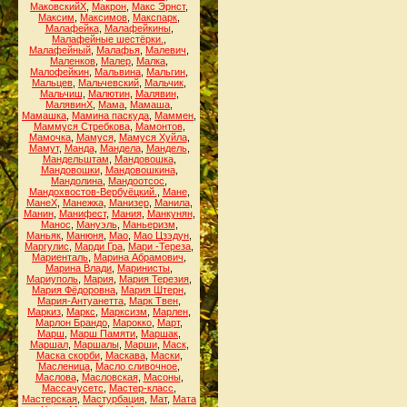
МаковскийХ
,
Макрон
,
Макс Эрнст
,
Максим
,
Максимов
,
Макспарк
,
Малафейка
,
Малафейкины
,
Малафейные шестёрки.
,
Малафейный
,
Малафья
,
Малевич
,
Маленков
,
Малер
,
Малка
,
Малофейкин
,
Мальвина
,
Мальгин
,
Мальцев
,
Мальчевский
,
Мальчик
,
Мальчиш
,
Малютин
,
Малявин
,
МалявинХ
,
Мама
,
Мамаша
,
Мамашка
,
Мамина паскуда
,
Маммен
,
Маммуся Стребкова
,
Мамонтов
,
Мамочка
,
Мамуся
,
Мамуся Хуйла
,
Мамут
,
Манда
,
Мандела
,
Мандель
,
Мандельштам
,
Мандовошка
,
Мандовошки
,
Мандовошкина
,
Мандолина
,
Мандоотсос
,
Мандохвостов-Вербуёцкий.
,
Мане
,
МанеХ
,
Манежка
,
Манизер
,
Манила
,
Манин
,
Манифест
,
Мания
,
Манкунян
,
Манос
,
Мануэль
,
Маньеризм
,
Маньяк
,
Манюня
,
Мао
,
Мао Цзэдун
,
Маргулис
,
Марди Гра
,
Мари -Тереза
,
Мариенталь
,
Марина Абрамович
,
Марина Влади
,
Маринисты
,
Мариуполь
,
Мария
,
Мария Терезия
,
Мария Фёдоровна
,
Мария Штерн
,
Мария-Антуанетта
,
Марк Твен
,
Маркиз
,
Маркс
,
Марксизм
,
Марлен
,
Марлон Брандо
,
Марокко
,
Март
,
Марш
,
Марш Памяти
,
Маршак
,
Маршал
,
Маршалы
,
Марши
,
Маск
,
Маска скорби
,
Маскава
,
Маски
,
Масленица
,
Масло сливочное
,
Маслова
,
Масловская
,
Масоны
,
Массачусетс
,
Мастер-класс
,
Мастерская
,
Мастурбация
,
Мат
,
Мата