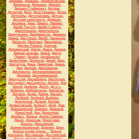
Держава
,
Державы
,
Дерибасовская
,
Дерипаска
,
Деркович
,
Дерьмо
,
Дерьмо-Стейнкрауз
,
Детдом
,
Детектив
,
Дети
,
Дети Украины
,
Детки
,
Деткоёбы
,
Детоторговец
,
Детсад
,
Детская смертность
,
Дефицит
,
Дешёвка
,
Джаз
,
Джанго
,
Джеймс
,
Джейн Пауэлл
,
Джейн Сеймур
,
Джентельмен
,
Джентилески
,
Джентльмен
,
Джефферсон
,
Джимми
,
Джина
,
Джо Пеши
,
Джобс
,
Джоконда
,
Джонсон
,
Джоплинг
,
Джорджоне
,
Джулио Романо
,
Дзагоев
,
Дзержинский
,
Дзюдо
,
Диана
,
Диарея
,
Дивная церковь
,
Дивов
,
Диета
Привет
,
Дизайн
,
Дизайнюхер
,
Дизентерия
,
Дизраэли
,
Дикий
,
Дикс
,
Диктатура
,
Дима
,
Димитрий
,
Димка
,
Дин
,
Диплом
,
Дипломатия
,
Дипломаты
,
Дипломированная
,
Дирижёр
,
Дискриминация
,
Дискуссия
,
Диснейленд
,
Диспетчер
,
Диссидент
,
Диссиденты
,
Дитрих
,
Для
жалоб
,
Дневник
,
Дно21
,
До н.э.
,
Добиньи
,
Добровольцы
,
Довлатов
,
Договор
,
Додик
,
Дожди
,
Доклад
,
Долбоёб
,
Долбоёб. Выборы
,
Долгоруков
,
Долина
,
Доллар
,
Долматовский
,
Долматт
,
Доля
,
Дом
,
Домашевский
,
Домкрат
,
Домовой
,
Домострой
,
Дон
,
Донателло
,
Донбасс
,
Донецк
,
Донна Саммер
,
Донос
,
Доносчик
,
Доносчики
,
Доносы
,
Дополнение
,
Дореволюционная
,
Доренко
,
Дорн
,
Дорога уходит вдаль...
,
Дороги
,
Доронина
,
Достижение
,
Достоевский
,
Доход
,
Доходы
,
Доцент
,
Дочки