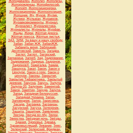
Жоподавалец
,
Жополиз
,
Жополизы
,
Жопорожденцы
,
Жопофилософ
,
Жопоёб
,
Жоппозиционерка
,
Жоппозиционеры
,
Жоппоопозиция
,
Жопшник
,
Жу
,
Жуков
,
Жулик
,
Жулики
,
Жульман
,
Журавков
,
Журавковкомменты
,
Журнал
,
Журналист
,
Журналистика
,
Журналисты
,
Журналы
,
Журфак
,
Жыды
,
Жюри
,
Жёлтая дорога
,
Жёлтая пресса
,
Жёлтые листья
,
ЗАЗ
,
ЗИМ
,
За вашу и нашу свободу
,
Забан
,
Забан ЖЖ
,
ЗабанЖЖ
,
Забанить меня
,
Заблоцкий-
Десятовский
,
Зависть
,
Загадка
,
Заглот
,
Заглот.
,
Загорский
,
Заграница
,
Загреб
,
Зад
,
Задержание
,
Задержания
,
Задница
,
Задорнов
,
ЗадорновХ
,
Зажигалка
,
Зажим
,
Заказуха
,
Закат
,
Закон
,
Закон о
Цензуре
,
Закон о геях
,
Закон о
цензуре
,
Законы
,
Закрытие
,
Закрытие Тифаретника.
,
Закрытый
дневник
,
Закуска
,
Закусь
,
Залупа
,
Залупа-20
,
Залупкин
,
Заменгоф
,
Замок
,
Замятин
,
Зануда
,
Заоупа
,
Запад
,
Западная Белоруссия
,
Западная Украина
,
Запах
,
Заповедник
,
Запор
,
Зарисовка
,
Засада
,
Засранка
,
Засранцы
,
Засурский
,
Засуха
,
Затворник
,
Защита
,
Защитник
,
Заявление
,
Звезда
,
Звезда во лбу
,
Звери
,
Зверства
,
Звёздная ночь
,
Звёзды
,
Здания
,
Здоровье
,
Здрава
,
Здравомыслящий
,
Зевание
,
Зевс
,
Зеленский
,
Зеленский. Фридман
,
Земля
,
Земство
,
Зенкевич
,
Зеркало
,