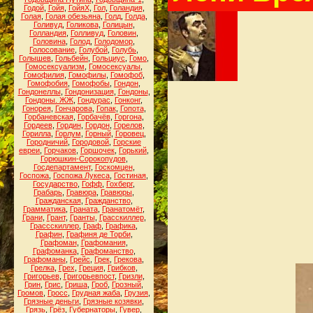
Годой
,
Гойя
,
ГойяХ
,
Гол
,
Голандия
,
Голая
,
Голая обезьяна
,
Голд
,
Голда
,
Голивуд
,
Голикова
,
Голицын
,
Голландия
,
Голливуд
,
Головин
,
Головина
,
Голод
,
Голодомор
,
Голосование
,
Голубой
,
Голубь
,
Голышев
,
Гольбейн
,
Гольциус
,
Гомо
,
Гомосексуализм
,
Гомосексуалы
,
Гомофилия
,
Гомофилы
,
Гомофоб
,
Гомофобия
,
Гомофобы
,
Гондон
,
Гондонеллы
,
Гондонизация
,
Гондоны
,
Гондоны. ЖЖ
,
Гондурас
,
Гонконг
,
Гонорея
,
Гончарова
,
Гопак
,
Гопота
,
Горбаневская
,
Горбачёв
,
Горгона
,
Гордеев
,
Гордин
,
Гордон
,
Горелов
,
Горилла
,
Горлум
,
Горный
,
Горовец
,
Городничий
,
Городовой
,
Горские
евреи
,
Горчаков
,
Горшочек
,
Горький
,
Горюшкин-Сорокопудов
,
Госдепартамент
,
Госкомцен
,
Госпожа
,
Госпожа Лукеса
,
Гостиная
,
Государство
,
Гофф
,
Гохберг
,
Грабарь
,
Гравюра
,
Гравюры
,
Гражданская
,
Гражданство
,
Грамматика
,
Граната
,
Гранатомёт
,
Грани
,
Грант
,
Гранты
,
Грасскиллер
,
Грассскиллер
,
Граф
,
Графика
,
Графин
,
Графиня де Торби
,
Графоман
,
Графомания
,
Графоманка
,
Графоманство
,
Графоманы
,
Грейс
,
Грек
,
Грекова
,
Грелка
,
Грех
,
Греция
,
Грибков
,
Григорьев
,
Григорьевпост
,
Гризли
,
Грин
,
Грис
,
Гриша
,
Гроб
,
Грозный
,
Громов
,
Гросс
,
Грудная жаба
,
Грузия
,
Грязные деньги
,
Грязные козявки
,
Грязь
,
Грёз
,
Губернаторы
,
Гувер
,