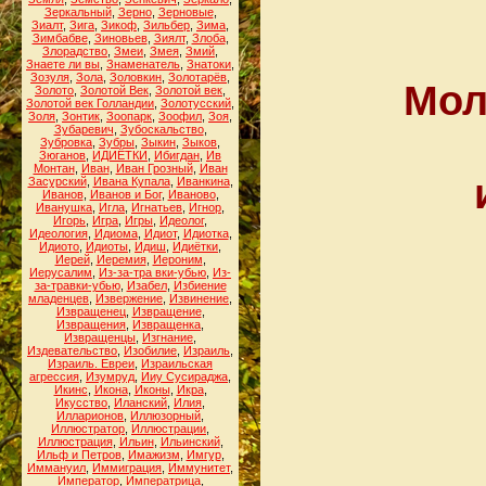
Зеркальный
,
Зерно
,
Зерновые
,
Зиалт
,
Зига
,
Зикоф
,
Зильбер
,
Зима
,
Зимбабве
,
Зиновьев
,
Зиялт
,
Злоба
,
Злорадство
,
Змеи
,
Змея
,
Змий
,
Знаете ли вы
,
Знаменатель
,
Знатоки
,
Зозуля
,
Зола
,
Золовкин
,
Золотарёв
,
Мол
Золото
,
Золотой Век
,
Золотой век
,
Золотой век Голландии
,
Золотусский
,
Золя
,
Зонтик
,
Зоопарк
,
Зоофил
,
Зоя
,
Зубаревич
,
Зубоскальство
,
Зубровка
,
Зубры
,
Зыкин
,
Зыков
,
Зюганов
,
ИДИЁТКИ
,
Ибигдан
,
Ив
Монтан
,
Иван
,
Иван Грозный
,
Иван
Засурский
,
Ивана Купала
,
Иванкина
,
Иванов
,
Иванов и Бог
,
Иваново
,
Иванушка
,
Игла
,
Игнатьев
,
Игнор
,
Игорь
,
Игра
,
Игры
,
Идеолог
,
Идеология
,
Идиома
,
Идиот
,
Идиотка
,
Идиото
,
Идиоты
,
Идиш
,
Идиётки
,
Иерей
,
Иеремия
,
Иероним
,
Иерусалим
,
Из-за-тра вки-убью
,
Из-
за-травки-убью
,
Изабел
,
Избиение
младенцев
,
Извержение
,
Извинение
,
Извращенец
,
Извращение
,
Извращения
,
Извращенка
,
Извращенцы
,
Изгнание
,
Издевательство
,
Изобилие
,
Израиль
,
Израиль. Евреи
,
Израильская
агрессия
,
Изумруд
,
Ииу Сусираджа
,
Икинс
,
Икона
,
Иконы
,
Икра
,
Икусство
,
Иланский
,
Илия
,
Илларионов
,
Иллюзорный
,
Иллюстратор
,
Иллюстрации
,
Иллюстрация
,
Ильин
,
Ильинский
,
Ильф и Петров
,
Имажизм
,
Имгур
,
Иммануил
,
Иммиграция
,
Иммунитет
,
Император
,
Императрица
,