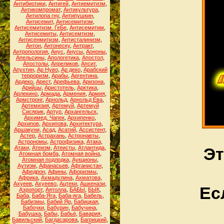
Антибиотики
,
Антигей
,
Антиемитизм
,
Антикомпромат
,
Антикультура
,
Антилопа гну
,
Антипушкин
,
Антисемит
,
Антисемитизм
,
Антисемитизм. ГеБе
,
Антисемитим
,
Антисемиты
,
Антисемтизм
,
Антисенмитизм
,
Антисталинизм
,
Антон
,
Антонеску
,
Антракт
,
Антропология
,
Анус
,
Анусы
,
Аононы
,
Апельсины
,
Апологетика
,
Апостол
,
Апостолы
,
Апреликов
,
Апсит
,
Апухтин
,
Ар Нуво
,
Ар деко
,
Арабский
терроризм
,
Арабы
,
Аргентина
,
Ардеко
,
Арест
,
Арефьева
,
Аризона
,
Арийцы
,
Аристотель
,
Арктика
,
Арлекино
,
Армада
,
Армения
,
Армия
,
Армстронг
,
Арнольд
,
Арнольд Ева
,
Артемизия
,
Артемуй
,
Артемуй
Сисярик
,
Артур
,
Архангельск
,
Архимед. Чапек
,
Архипенко
,
Архипов
,
Архипова
,
Архитектура
,
Аршакуни
,
Асад
,
Асатий
,
Ассистент
,
Астер
,
Астрахань
,
Астронавты
,
Астрономы
,
Астрофизика
,
Атака
,
Атаки
,
Атеизм
,
Атеисты
,
Атлантида
,
Эт
Атомная бомба
,
Атомная война
,
Атомная подлодка
,
Аукционы
,
Аутизм
,
Афанасьев
,
Афганистан
,
Афедрон
,
Афины
,
Афоризмы
,
Африка
,
Ахмадулина
,
Ахматова
,
Ахуеев
,
Ахуеево
,
Ацтеки
,
Ашкенази
,
Ес
Аэропорт
,
Аятолла
,
БАБЫ
,
БЫК
,
Баба
,
Баба-Яга
,
Баба-яга
,
Бабель
,
Бабизмы
,
Бабий Яр
,
Бабицкая
,
Бабочки
,
Бабурин
,
Бабучина
,
Бабушка
,
Бабы
,
Бабьё
,
Бавария
,
Бавильский
,
Багдасарова
,
Багрицкий
,