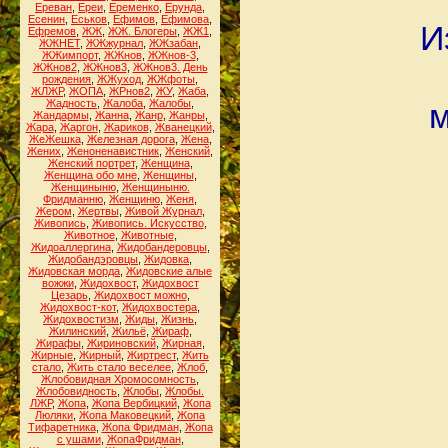
Ереван
,
Ереи
,
Еременко
,
Ерунда
,
Есенин
,
Еськов
,
Ефимов
,
Ефимова
,
И
Ефремов
,
ЖЖ
,
ЖЖ. Блогеры
,
ЖЖ1
,
ЖЖНЕТ
,
ЖЖжурнал
,
ЖЖзабан
,
ЖЖимпорт
,
ЖЖнов
,
ЖЖнов-3
,
ЖЖнов2
,
ЖЖнов3
,
ЖЖнов3. День
рождения
,
ЖЖуход
,
ЖЖфоты
,
ЖЛЖР
,
ЖОПА
,
ЖРнов2
,
ЖУ
,
Жаба
,
Жадность
,
Жалоба
,
Жалобы
,
м
Жандармы
,
Жанна
,
Жанр
,
Жанры
,
Жара
,
Жаргон
,
Жариков
,
Жванецкий
,
ЖеЖешка
,
Железная дорога
,
Жена
,
Жених
,
Женоненавистник
,
Женский
,
Женский портрет
,
Женщина
,
Женщина обо мне
,
Женщины
,
Женщиныню
,
Женщиныню.
Фридманню
,
Женщиню
,
Женя
,
Жером
,
Жертвы
,
Живой Журнал
,
Живопись
,
Живопись. Искусство
,
Животное
,
Животные
,
Жидоаллергина
,
Жидобандеровцы
,
Жидобандэровцы
,
Жидовка
,
Жидовская морда
,
Жидовские алые
вожжи
,
Жидохвост
,
Жидохвост
Цезарь
,
Жидохвост можно
,
Жидохвост-кот
,
Жидохвостера
,
Жидохвостизм
,
Жиды
,
Жизнь
,
Жилинский
,
Жильё
,
Жираф
,
Жирафы
,
Жириновский
,
Жирная
,
Жирные
,
Жирный
,
Жиртрест
,
Жить
стало
,
Жить стало веселее
,
Жлоб
,
Жлобовидная Хромосомность
,
Жлобовидность
,
Жлобы
,
Жлобы.
ЛЖР
,
Жопа
,
Жопа Вербицкий
,
Жопа
Люляки
,
Жопа Маковецкий
,
Жопа
Тифаретника
,
Жопа Фридман
,
Жопа
с ушами
,
ЖопаФридман
,