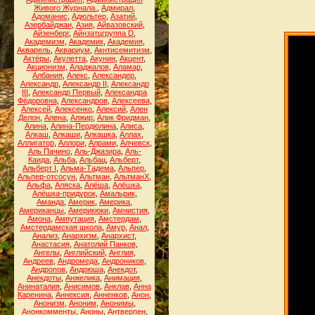
Живого Журнала.
,
Адмирал
,
Адоманис
,
Адюльтер
,
Азатий
,
Азербайджан
,
Азия
,
Айвазовский
,
Айзенберг
,
Айнзатцгруппа D
,
Академизм
,
Академик
,
Академия
,
Акварель
,
Аквариум
,
Акнтисемитизм
,
Актёры
,
Акулетта
,
Акунин
,
Акцент
,
Акционизм
,
Аладжалов
,
Аламар
,
Албания
,
Алекс
,
Александер
,
Александр
,
Александр II
,
Александр
III
,
Александр Первый
,
Александра
Фёдоровна
,
Александров
,
Алексеева
,
Алексей
,
Алексенко
,
Алексий
,
Ален
Делон
,
Алена
,
Алжир
,
Алик Фридман
,
Алина
,
Алина-Пердюлина
,
Алиса
,
Алкаш
,
Алкаши
,
Алкашка
,
Аллах
,
Аллигатор
,
Аллори
,
Алрами
,
Алчевск
,
Аль Пачино
,
Аль-Джазира
,
Аль-
Каида
,
Альба
,
Альбац
,
Альберт
,
Альберт I
,
Альма-Тадема
,
Альпер
,
Альпер-отсосун
,
Альтман
,
АльтманХ
,
Альфа
,
Аляска
,
Алёша
,
Алёшка
,
Алёшка-придурок
,
Амальрик
,
Аманда
,
Америк
,
Америка
,
Американцы
,
Америкюки
,
Амнистия
,
Амона
,
Ампутация
,
Амстердам
,
Амстердамская школа
,
Амур
,
Анал
,
Анализ
,
Анархизм
,
Анархист
,
Анастасия
,
Анатолий Панков
,
Ангелы
,
Английский
,
Англия
,
Андреев
,
Андромеда
,
Андроников
,
Андропов
,
Андрюша
,
Анекдот
,
Анекдоты
,
Анжелика
,
Анимация
,
Анинаталия
,
Анисимов
,
Анклав
,
Анна
Каренина
,
Аннексия
,
Анненков
,
Анон
,
Анонизм
,
Аноним
,
Анонимы
,
Анонкомменты
,
Аноны
,
Антверпен
,