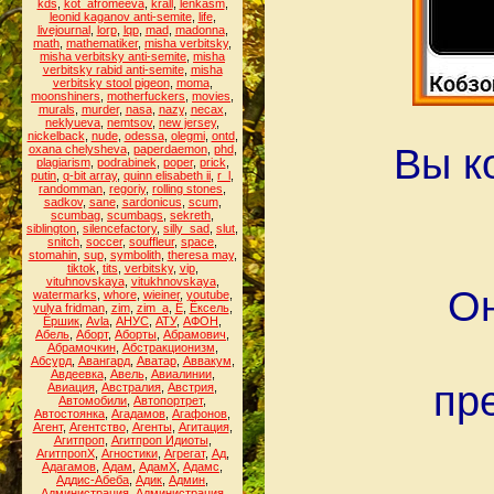
kds
,
kot_afromeeva
,
krall
,
lenkasm
,
leonid kaganov anti-semite
,
life
,
livejournal
,
lorp
,
lqp
,
mad
,
madonna
,
math
,
mathematiker
,
misha verbitsky
,
misha verbitsky anti-semite
,
misha
verbitsky rabid anti-semite
,
misha
verbitsky stool pigeon
,
moma
,
moonshiners
,
motherfuckers
,
movies
,
murals
,
murder
,
nasa
,
nazy
,
necax
,
neklyueva
,
nemtsov
,
new jersey
,
nickelback
,
nude
,
odessa
,
olegmi
,
ontd
,
Вы к
oxana chelysheva
,
paperdaemon
,
phd
,
plagiarism
,
podrabinek
,
poper
,
prick
,
putin
,
q-bit array
,
quinn elisabeth ii
,
r_l
,
randomman
,
regoriy
,
rolling stones
,
sadkov
,
sane
,
sardonicus
,
scum
,
scumbag
,
scumbags
,
sekreth
,
siblington
,
silencefactory
,
silly_sad
,
slut
,
snitch
,
soccer
,
souffleur
,
space
,
stomahin
,
sup
,
symbolith
,
theresa may
,
tiktok
,
tits
,
verbitsky
,
vip
,
vituhnovskaya
,
vitukhnovskaya
,
Он
watermarks
,
whore
,
wieiner
,
youtube
,
yulya fridman
,
zim
,
zim_a
,
Ё
,
Ёксель
,
Ёршик
,
Аvla
,
АНУС
,
АТУ
,
АФОН
,
Абель
,
Аборт
,
Аборты
,
Абрамович
,
Абрамочкин
,
Абстракционизм
,
Абсурд
,
Авангард
,
Аватар
,
Аввакум
,
Авдеевка
,
Авель
,
Авиалинии
,
пр
Авиация
,
Австралия
,
Австрия
,
Автомобили
,
Автопортрет
,
Автостоянка
,
Агадамов
,
Агафонов
,
Агент
,
Агентство
,
Агенты
,
Агитация
,
Агитпроп
,
Агитпроп Идиоты
,
АгитпропХ
,
Агностики
,
Агрегат
,
Ад
,
Адагамов
,
Адам
,
АдамХ
,
Адамс
,
Аддис-Абеба
,
Адик
,
Админ
,
Администрация
,
Администрация