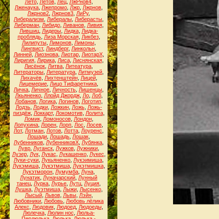
Лето
,
Летов
,
Лец
,
ЛжРнов4
,
Лженаука
,
Лжепромо
,
Лжр
,
Лжрнов
,
Лжрнов2
,
Лжрнов3
,
ЛиРу
,
Либерализм
,
Либералы
,
Либерасты
,
Либерман
,
Либидо
,
Ливанов
,
Ливия
,
Лившиц
,
Лидеры
,
Лидка
,
Лидка-
проблядь
,
Лиза Морская
,
Ликбез
,
Лилипуты
,
Лимонов
,
Лимоны
,
Лингвист
,
Линдберг
,
Линкольн
,
Линней
,
Лиознова
,
Лиотар
,
ЛиотарХ
,
Лиригия
,
Лирика
,
Лиса
,
Лиснянская
,
Лисёнок
,
Литва
,
Литеатура
,
Литераторы
,
Литература
,
Литмузей
,
Лихачёв
,
Лихтенштейн
,
Лицей
,
Лицемерие
,
Лицо Тифаретника
,
Личка
,
Личное
,
Личность
,
Лишенцы
,
Лкьяненко
,
Ллойд Джордж
,
Ло
,
Лоб
,
Лобанов
,
Логика
,
Логинов
,
Логотип
,
Лодзь
,
Лодки
,
Ложкин
,
Ложь
,
Ложь-
пиздёж
,
Локкарт
,
Локомотив
,
Лолита
,
Ломик
,
Ломоносов
,
Лондон
,
Лопухина
,
Лорен
,
Лорп
,
Лос
,
Лосев
,
Лот
,
Лотман
,
Лотов
,
Лотта
,
Лоуренс
,
Лошади
,
Лошадь
,
Лошак
,
Лубенников
,
ЛубенниковХ
,
Лубянка
,
Лувр
,
Луганск
,
Лужков
,
Лужники
,
Лузер
,
Лук
,
Лукас
,
Лукашенко
,
Лукес
,
Луки-суки
,
Лукьяненко
,
Лукэимиша
,
Лукэмиша
,
Лукэтмиша
,
Лукэтмишка
,
Лукэтморон
,
Лумумба
,
Луна
,
Лунатик
,
Луначарский
,
Лунный
танец
,
Лурка
,
Лурье
,
Лутц
,
Луция
,
Лушка
,
Луэтмиша
,
Лыжи
,
Лысенко
,
Лысый
,
Львов
,
Львы
,
Лэйн
,
Любовники
,
Любовь
,
Любовь лёлика
Алекс
,
Людовик
,
Людоед
,
Людоеды
,
Люлечка
,
Люлин нос
,
Люльа-
Пердюлька
,
Люлька
,
Люлька -