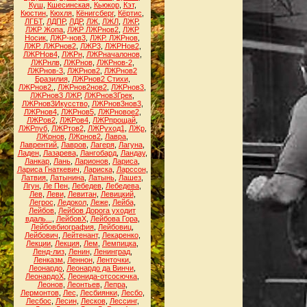
Куш
,
Кшесинская
,
Кьюкор
,
Кэт
,
Кюстин
,
Кюхля
,
Кёнигсберг
,
Кёртис
,
ЛГБТ
,
ЛДПР
,
ЛДР
,
ЛЖ
,
ЛЖЛ
,
ЛЖР
,
ЛЖР Жопа
,
ЛЖР ЛЖРнов2
,
ЛЖР
Носик
,
ЛЖР-нов3
,
ЛЖР. ЛЖРнов
,
ЛЖР. ЛЖРнов2
,
ЛЖР3
,
ЛЖРНов2
,
ЛЖРНов4
,
ЛЖРн
,
ЛЖРначалонов
,
ЛЖРнлв
,
ЛЖРнов
,
ЛЖРнов-2
,
ЛЖРнов-3
,
ЛЖРнов2
,
ЛЖРнов2
Бразилия
,
ЛЖРнов2 Стихи
,
ЛЖРнов2.
,
ЛЖРнов2нов2
,
ЛЖРнов3
,
ЛЖРнов3 ЛЖР
,
ЛЖРнов3Грек
,
ЛЖРнов3Икусство
,
ЛЖРнов3нов3
,
ЛЖРнов4
,
ЛЖРнов5
,
ЛЖРновое2
,
ЛЖРов2
,
ЛЖРов4
,
ЛЖРпрощай
,
ЛЖРпуб
,
ЛЖРтов2
,
ЛЖРуход1
,
ЛЖр
,
ЛЖрнов
,
ЛЖрнов2
,
Лавра
,
Лаврентий
,
Лавров
,
Лагеря
,
Лагуна
,
Ладен
,
Лазарева
,
Лангобард
,
Ландау
,
Ланкар
,
Лань
,
Ларионов
,
Лариса
,
Лариса Гнаткевич
,
Лариска
,
Ларссон
,
Латвия
,
Латынина
,
Латынь
,
Лашез
,
Лгун
,
Ле Пен
,
Лебедев
,
Лебедева
,
Лев
,
Леви
,
Левитан
,
Левицкий
,
Легрос
,
Ледокол
,
Леже
,
Лейба
,
Лейбов
,
Лейбов Дорога уходит
вдаль...
,
ЛейбовХ
,
Лейбова Гора
,
Лейбовбиография
,
Лейбовиц
,
Лейбович
,
Лейтенант
,
Лекаренко
,
Лекции
,
Лекция
,
Лем
,
Лемпицка
,
Ленд-лиз
,
Ленин
,
Ленинград
,
Ленказм
,
Леннон
,
Ленточки
,
Леонардо
,
Леонардо да Винчи
,
ЛеонардоХ
,
Леонида-отсосючка
,
Леонов
,
Леонтьев
,
Лепра
,
Лермонтов
,
Лес
,
Лесбиянки
,
Лесбо
,
Лесбос
,
Лесин
,
Лесков
,
Лессинг
,