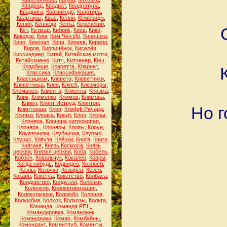
Квадрад
,
Квадрат
,
Квадратура
,
Квадрига
,
Квазимодо
,
Квартира
,
Квартиры
,
Квас
,
Келли
,
Кембридж
,
Кения
,
Кеннеди
,
Кепка
,
Керенский
,
Кет
,
Кетмар
,
Кибрик
,
Киев
,
Кики
,
Кикодзе
,
Ким
,
Ким Чен Ир
,
Кинешма
,
Кино
,
Кинозал
,
Кипа
,
Киреев
,
Кирилл
,
Киров
,
Кирпичёнок
,
Киселёв
,
Киссинджер
,
Китай
,
Китайские мозги
,
Китайскиеню
,
Китч
,
Китченер
,
Киш
,
Кладбище
,
Кларетта
,
Кларнет
,
Классика
,
Классификация
,
Классицизм
,
Клевета
,
Клеветники
,
Клеветница
,
Клее
,
КлееХ
,
Клезмеры
,
Клемансо
,
Клиента
,
Клиенты
,
Клизма
,
Клик
,
Клименко
,
Климов
,
Климова
,
Климт
,
Клинт Иствуд
,
Клинтон
,
Но г
Клинтонша
,
Клип
,
Клифф Ричард
,
Кличко
,
Клоака
,
Клодт
,
Клон
,
Клоны
,
Клоняра
,
Клоняра хитрожопая
,
Клоняра.
,
Клоняры
,
Клопы
,
Клоун
,
Клуазонизм
,
Клубничка
,
Клурмо
,
Клуцис
,
Кляуза
,
Клёцки
,
Книга
,
Книги
,
Княгиня
,
Князь Космоса
,
Князь
церкви
,
Князья церкви
,
Коба
,
Кобель
,
Кобзон
,
Ковальчук
,
Ковалёв
,
Ковры
,
Когда-нибудь
,
Кодвидео
,
Козлоёб
,
Козлы
,
Козочка
,
Козырев
,
Козёл
,
Кокаин
,
Кокетка
,
Кокетство
,
Колбаса
,
Колдовство
,
Колдуэлл
,
Коленки
,
Коленкор
,
Коллективизация
,
Колокольчики
,
Коломбо
,
Колония
,
Колумбия
,
Колхоз
,
Колхозы
,
Кольта
,
Команда
,
Команда РПЦ
,
Командировка
,
Командник
,
Командники
,
Комар
,
Комбайны
,
Комендант
,
Коментпуб
,
Коменты
,