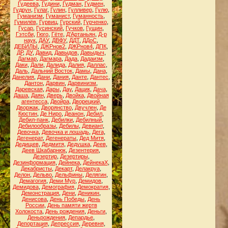
Гудеева
,
Гудини
,
Гудман
,
Гудмен
,
Гудрун
,
Гулаг
,
Гулин
,
Гулливер
,
Гулю
,
Гуманизм
,
Гуманист
,
Гуманность
,
Гумилёв
,
Гурвиц
,
Гурский
,
Гурченко
,
Гусар
,
Гусинский
,
Гучков
,
Гущин
,
Гэтсби
,
Гюго
,
Гёте
,
Д'Артаньян
,
Д-р
наук
,
ДАУ
,
ДВФУ
,
ДДТ
,
ДДоС
,
ДЕБИЛЫ
,
ДЖРнов2
,
ДЖРнов4
,
ДПК
,
ДР
,
ДУ
,
Давид
,
Давыдов
,
Давыдыч
,
Дагмар
,
Дагмара
,
Дада
,
Дадаизм
,
Даки
,
Дали
,
Далида
,
Далия
,
Даллас
,
Даль
,
Дальний Восток
,
Дамы
,
Дана
,
Данелия
,
Дани
,
Дания
,
Данте
,
Дантес
,
Дантон
,
Дарвин
,
Дарвинизм
,
Даревская
,
Дары
,
Дау
,
Дацик
,
Дача
,
Даша
,
Даян
,
Дверь
,
Двойка
,
Двойная
агентесса
,
Двойра
,
Дворецкий
,
Дворжак
,
Дворянство
,
Двучлен
,
Де
Кюстин
,
Де Ниро
,
Деанон
,
Дебил
,
Дебил-панк
,
Дебилки
,
Дебилный
,
Дебилообразы
,
Дебилы
,
Девиант
,
Девочка
,
Девочка и лошадь
,
Дега
,
Дегенерат
,
Дегенераты
,
Дед Митя
,
Дедищев
,
Дедмитя
,
Дедушка
,
Деев
,
Деев Шкабарнюк
,
Дезентерия
,
Дезертир
,
Дезертиры
,
Дезинформация
,
Дейнека
,
ДейнекаХ
,
Декабристы
,
Декарт
,
Делакруа
,
Делон
,
Дельво
,
Дельфины
,
Делягин
,
Демагогия
,
Деми Мур
,
Демидов
,
Демидова
,
Демография
,
Демократия
,
Демонстрация
,
Дени
,
Деникин
,
Денисова
,
День Победы
,
День
России
,
День памяти жертв
Холокоста
,
День рождения
,
Деньги
,
Деньрождения
,
Депардье
,
Депортация
,
Депрессия
,
Деревня
,