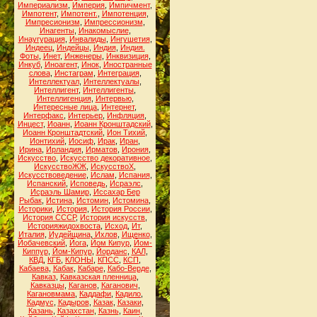
Империализм
,
Империя
,
Импичмент
,
Импотент
,
Импотент.
,
Импотенция
,
Импресионизм
,
Импрессионизм
,
Инагенты
,
Инакомыслие
,
Инаугурация
,
Инвалиды
,
Ингушетия
,
Индеец
,
Индейцы
,
Индия
,
Индия.
Фоты
,
Инет
,
Инженеры
,
Инквизиция
,
Инкуб
,
Иноагент
,
Инок
,
Иностранные
слова
,
Инстаграм
,
Интеграция
,
Интеллектуал
,
Интеллектуалы
,
Интеллигент
,
Интеллигенты
,
Интеллигенция
,
Интервью
,
Интересные лица
,
Интернет
,
Интерфакс
,
Интерьер
,
Инфляция
,
Инцест
,
Иоанн
,
Иоанн Кронштадский
,
Иоанн Кронштадтский
,
Ион Тихий
,
Ионтихий
,
Иосиф
,
Ирак
,
Иран
,
Ирина
,
Ирландия
,
Ирматов
,
Ирония
,
Искусство
,
Искусство декоративное
,
ИскусствоЖЖ
,
ИскусствоХ
,
Искусствоведение
,
Ислам
,
Испания
,
Испанский
,
Исповедь
,
Исраэлс
,
Исраэль Шамир
,
Иссахар Бер
Рыбак
,
Истина
,
Истомин
,
Истомина
,
Историки
,
История
,
История России
,
История СССР
,
История искусств
,
Историяжидохвоста
,
Исход
,
Ит
,
Италия
,
Иудейщина
,
Ихлов
,
Ищенко
,
Йобачевский
,
Йога
,
Йом Кипур
,
Йом-
Киппур
,
Йом-Кипур
,
Йорданс
,
КАЛ
,
КВД
,
КГБ
,
КЛОНЫ
,
КПСС
,
КСП
,
Кабаева
,
Кабак
,
Кабаре
,
Кабо-Верде
,
Кавказ
,
Кавказская пленница
,
Кавказцы
,
Каганов
,
Каганович
,
Кагановмама
,
Каддафи
,
Кадило
,
Кадмус
,
Кадыров
,
Казак
,
Казаки
,
Казань
,
Казахстан
,
Казнь
,
Каин
,