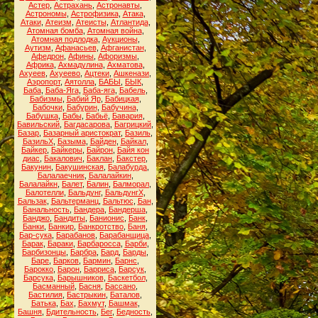
Астер
,
Астрахань
,
Астронавты
,
Астрономы
,
Астрофизика
,
Атака
,
Атаки
,
Атеизм
,
Атеисты
,
Атлантида
,
Атомная бомба
,
Атомная война
,
Атомная подлодка
,
Аукционы
,
Аутизм
,
Афанасьев
,
Афганистан
,
Афедрон
,
Афины
,
Афоризмы
,
Африка
,
Ахмадулина
,
Ахматова
,
Ахуеев
,
Ахуеево
,
Ацтеки
,
Ашкенази
,
Аэропорт
,
Аятолла
,
БАБЫ
,
БЫК
,
Баба
,
Баба-Яга
,
Баба-яга
,
Бабель
,
Бабизмы
,
Бабий Яр
,
Бабицкая
,
Бабочки
,
Бабурин
,
Бабучина
,
Бабушка
,
Бабы
,
Бабьё
,
Бавария
,
Бавильский
,
Багдасарова
,
Багрицкий
,
Базар
,
Базарный аристократ
,
Базиль
,
БазильХ
,
Базыма
,
Байден
,
Байкал
,
Байкер
,
Байкеры
,
Байрон
,
Байя кон
диас
,
Бакалович
,
Баклан
,
Бакстер
,
Бакунин
,
Бакушинская
,
Балабурда
,
Балалаечник
,
Балалайкин
,
Балалайкн
,
Балет
,
Балин
,
Балморал
,
Балотелли
,
Бальдунг
,
БальдунгХ
,
Бальзак
,
Бальтерманц
,
Бальтюс
,
Бан
,
Банальность
,
Бандера
,
Бандерша
,
Банджо
,
Бандиты
,
Банионис
,
Банк
,
Банки
,
Банкир
,
Банкротство
,
Баня
,
Бар-сука
,
Барабанов
,
Барабанщица
,
Барак
,
Бараки
,
Барбаросса
,
Барби
,
Барбизонцы
,
Барбра
,
Бард
,
Барды
,
Баре
,
Барков
,
Бармин
,
Барнс
,
Барокко
,
Барон
,
Барриса
,
Барсук
,
Барсука
,
Барышников
,
Баскетбол
,
Басманный
,
Басня
,
Бассано
,
Бастилия
,
Бастрыкин
,
Баталов
,
Батька
,
Бах
,
Бахмут
,
Башмак
,
Башня
,
Бдительность
,
Бег
,
Бедность
,