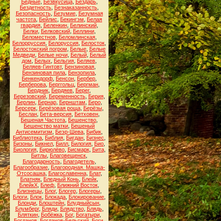
Бедные
,
Безвкусица
,
Бездарь
,
Бездетность
,
Безнаказанность
,
Безопасность
,
Безумие
,
Безумная
частота
,
Бейлис
,
Бекингэм
,
Белая
гвардия
,
Беленкин
,
Белинский
,
Белки
,
Белковский
,
Беллини
,
Беломестнов
,
Беломлинская
,
Белорруссия
,
Белоруссия
,
Белосток
,
Белостокский погром
,
Белые
,
Белые
Медведи
,
Белые ночи
,
Белый
,
Белый
дом
,
Белых
,
Бельгия
,
Беляев
,
Беляев-Гинтовт
,
Бензиновая
,
Бензиновая пила
,
Бензопила
,
Бенкендорф
,
Бенсон
,
Бербер
,
Берберова
,
Берггольц
,
Бергман
,
Бердник
,
Бердяев
,
Берег
,
Березовский
,
Беременность
,
Берия
,
Берлин
,
Бернар
,
Бернштам
,
Беро
,
Берсерк
,
Берёзовая роща
,
Берёзы
,
Беслан
,
Бета-версия
,
Бетховен
,
Бешеная Частота
,
Бешенство
,
Бешенство матки
,
Бешеный
Антисемитизм
,
Беэр-Шева
,
Бибик
,
Библиотека
,
Библия
,
Бигдан
,
Бизнес
,
Бизоны
,
Бикнел
,
Билл
,
Билогия
,
Био
,
Биология
,
Бирюлёво
,
Бисмарк
,
Бита
,
Битлы
,
Благовещенск
,
Благодарность
,
Благодетель
,
Благообразие
,
Благородная. Машка-
Отсосашка
,
Благославенна
,
Блат
,
Блатняк
,
Бледный Конь
,
Блейк
,
БлейкХ
,
Блеф
,
Ближний Восток
,
Близнецы
,
Блог
,
Блогер
,
Блогеры
,
Блоги
,
Блок
,
Блокада
,
Блокирование
,
Блонди
,
Блоштейн
,
Блудныйсын
,
Блумберг
,
Бляди
,
Блядство
,
Блядь
,
Бляткин
,
Бобёжка
,
Бог
,
Богатыри
,
Богданов
,
Богданов-Бельский
,
Боги
,