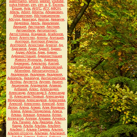
watermarks
,
whore
,
wieiner
,
youtube
,
yulya fridman
,
zim
,
zim_a
,
Ё
,
Ёксель
,
Ёршик
,
Аvla
,
АНУС
,
АТУ
,
АФОН
,
Абель
,
Аборт
,
Аборты
,
Абрамович
,
Абрамочкин
,
Абстракционизм
,
Абсурд
,
Авангард
,
Аватар
,
Аввакум
,
Авдеевка
,
Авель
,
Авиалинии
,
Авиация
,
Австралия
,
Австрия
,
Автомобили
,
Автопортрет
,
Автостоянка
,
Агадамов
,
Агафонов
,
Агент
,
Агентство
,
Агенты
,
Агитация
,
Агитпроп
,
Агитпроп Идиоты
,
АгитпропХ
,
Агностики
,
Агрегат
,
Ад
,
Адагамов
,
Адам
,
АдамХ
,
Адамс
,
Аддис-Абеба
,
Адик
,
Админ
,
Администрация
,
Администрация
Живого Журнала.
,
Адмирал
,
Адоманис
,
Адюльтер
,
Азатий
,
Азербайджан
,
Азия
,
Айвазовский
,
Айзенберг
,
Айнзатцгруппа D
,
Академизм
,
Академик
,
Академия
,
Акварель
,
Аквариум
,
Акнтисемитизм
,
Актёры
,
Акулетта
,
Акунин
,
Акцент
,
Акционизм
,
Аладжалов
,
Аламар
,
Албания
,
Алекс
,
Александер
,
Александр
,
Александр II
,
Александр
III
,
Александр Первый
,
Александра
Фёдоровна
,
Александров
,
Алексеева
,
Алексей
,
Алексенко
,
Алексий
,
Ален
Делон
,
Алена
,
Алжир
,
Алик Фридман
,
Алина
,
Алина-Пердюлина
,
Алиса
,
Алкаш
,
Алкаши
,
Алкашка
,
Аллах
,
Аллигатор
,
Аллори
,
Алрами
,
Алчевск
,
Аль Пачино
,
Аль-Джазира
,
Аль-
Каида
,
Альба
,
Альбац
,
Альберт
,
Альберт I
,
Альма-Тадема
,
Альпер
,
Альпер-отсосун
,
Альтман
,
АльтманХ
,
Альфа
,
Аляска
,
Алёша
,
Алёшка
,