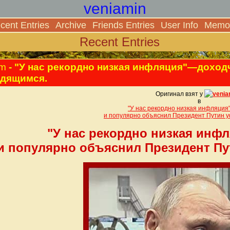
veniamin
cent Entries
Archive
Friends Entries
User Info
Memor
Recent Entries
am
- "У нас рекордно низкая инфляция"—доход
удящимся.
Оригинал взят у
venia
в
"У нас рекордно низкая инфляция
и популярно объяснил Президент Путин 
"У нас рекордно низкая инф
и популярно объяснил Президент П