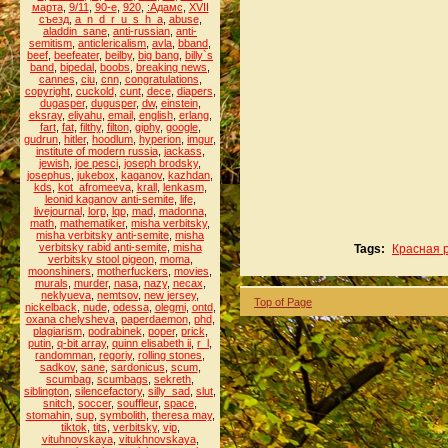
марта
,
9/11
,
90-е
,
920
,
:Адамс
,
XVII
съезд
,
a_n_d_r_u_s_h_a
,
abuse
,
aladdin_sane
,
anti-russian
,
anti-
semitism
,
anticlericalism
,
avla
,
bband
,
beef
,
beefeater
,
beilby
,
big bang
,
billy`s
band
,
bipedal
,
boobs
,
breaking news
,
cannes
,
ciu
,
cnn
,
congratulations
,
copyright
,
cuckold
,
cunt
,
dece
,
diapers
,
dugasper
,
dugusper
,
dw
,
einstein
,
eksray
,
eliyahu
,
email
,
english
,
erlang
,
fart
,
fat
,
filthy
,
filton
,
giphy
,
google
,
gudrun
,
hitler
,
hoodlum
,
hyperion
,
imgur
,
institute of modern russia
,
jackass
,
jewish
,
joe pesci
,
joseph brodsky
,
josephus
,
jukebox
,
kaganov
,
kazhdan
,
kds
,
kot_afromeeva
,
krall
,
lenkasm
,
leonid kaganov anti-semite
,
life
,
livejournal
,
lorp
,
lqp
,
mad
,
madonna
,
math
,
mathematiker
,
misha verbitsky
,
misha verbitsky anti-semite
,
misha
verbitsky rabid anti-semite
,
misha
Tags:
Красная 
verbitsky stool pigeon
,
moma
,
moonshiners
,
motherfuckers
,
movies
,
murals
,
murder
,
nasa
,
nazy
,
necax
,
neklyueva
,
nemtsov
,
new jersey
,
Top of Page
nickelback
,
nude
,
odessa
,
olegmi
,
ontd
,
oxana chelysheva
,
paperdaemon
,
phd
,
plagiarism
,
podrabinek
,
poper
,
prick
,
putin
,
q-bit array
,
quinn elisabeth ii
,
r_l
,
randomman
,
regoriy
,
rolling stones
,
sadkov
,
sane
,
sardonicus
,
scum
,
scumbag
,
scumbags
,
sekreth
,
siblington
,
silencefactory
,
silly_sad
,
slut
,
snitch
,
soccer
,
souffleur
,
space
,
stomahin
,
sup
,
symbolith
,
theresa may
,
tiktok
,
tits
,
verbitsky
,
vip
,
vituhnovskaya
,
vitukhnovskaya
,