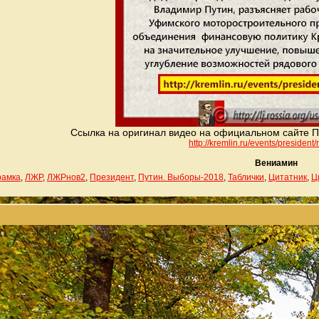
Ссылка на оригинал видео на официальном сайте П
http://kremlin.ru/events/president/
Вениамин
рамка
,
ЛЖР
,
ЛЖРнов2
,
Президент
,
Путин. Выборы-2018
,
Таблички
,
Цитатник
,
Ц