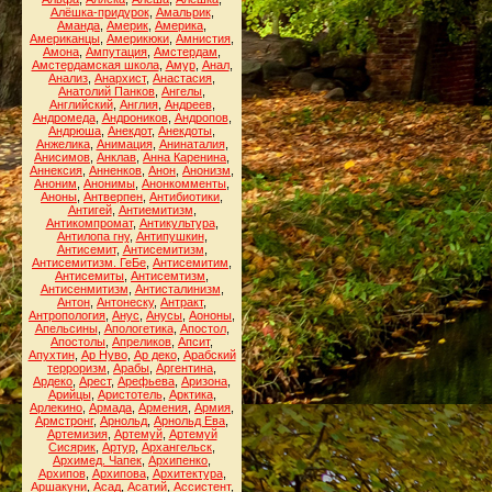
Алёшка-придурок
,
Амальрик
,
Аманда
,
Америк
,
Америка
,
Американцы
,
Америкюки
,
Амнистия
,
Амона
,
Ампутация
,
Амстердам
,
Амстердамская школа
,
Амур
,
Анал
,
Анализ
,
Анархист
,
Анастасия
,
Анатолий Панков
,
Ангелы
,
Английский
,
Англия
,
Андреев
,
Андромеда
,
Андроников
,
Андропов
,
Андрюша
,
Анекдот
,
Анекдоты
,
Анжелика
,
Анимация
,
Анинаталия
,
Анисимов
,
Анклав
,
Анна Каренина
,
Аннексия
,
Анненков
,
Анон
,
Анонизм
,
Аноним
,
Анонимы
,
Анонкомменты
,
Аноны
,
Антверпен
,
Антибиотики
,
Антигей
,
Антиемитизм
,
Антикомпромат
,
Антикультура
,
Антилопа гну
,
Антипушкин
,
Антисемит
,
Антисемитизм
,
Антисемитизм. ГеБе
,
Антисемитим
,
Антисемиты
,
Антисемтизм
,
Антисенмитизм
,
Антисталинизм
,
Антон
,
Антонеску
,
Антракт
,
Антропология
,
Анус
,
Анусы
,
Аононы
,
Апельсины
,
Апологетика
,
Апостол
,
Апостолы
,
Апреликов
,
Апсит
,
Апухтин
,
Ар Нуво
,
Ар деко
,
Арабский
терроризм
,
Арабы
,
Аргентина
,
Ардеко
,
Арест
,
Арефьева
,
Аризона
,
Арийцы
,
Аристотель
,
Арктика
,
Арлекино
,
Армада
,
Армения
,
Армия
,
Армстронг
,
Арнольд
,
Арнольд Ева
,
Артемизия
,
Артемуй
,
Артемуй
Сисярик
,
Артур
,
Архангельск
,
Архимед. Чапек
,
Архипенко
,
Архипов
,
Архипова
,
Архитектура
,
Аршакуни
,
Асад
,
Асатий
,
Ассистент
,