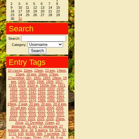
1
2
3
4
5
6
7
8
9
10
11
12
13
14
15
16
17
18
19
20
21
22
23
24
25
26
27
28
29
30
31
Search
Search:
Category:
Entry Tags
10 съезд
,
11век
,
12век
,
13 век
,
14век
,
15век
,
16 век
,
16век
,
17век
,
17октября
,
18+
,
1891
,
1893
,
18век
,
19
век
,
1900
,
1905
,
1906
,
1909
,
1917
,
1918
,
1919
,
1920-е
,
1920е-30е
,
1921
,
1922
,
1924
,
1926
,
1929
,
1933
,
1935
,
1937
,
1941
,
1942
,
1944
,
1945
,
1947
,
1952
,
1953
,
1956
,
1958
,
1960
,
1964
,
1968
,
1972
,
1974
,
1989
,
1995
,
1999
,
19век
,
2 мая
,
20 век
,
20-век
,
20-й век
,
20-ый век
,
2002
,
2003
,
2004
,
2006
,
2010
,
2011
,
2012
,
2013
,
2014
,
2015
,
2016
,
2017
,
2018
,
2019
,
2020
,
2021
,
2022
,
2023
,
2024
,
2025
,
2026
,
20век
,
20см
,
21 Октября
,
21век
,
23
февраля
,
25 лет
,
27 февраля
,
27
января
,
30-е
,
3d
,
5 марта
,
53
,
531
,
57
,
5772
,
630
,
66300
,
666
,
7 октября
,
70-
е
,
70-е годы
,
70лет
,
777
,
88
,
9-ое