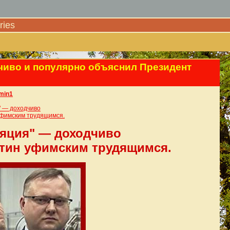
ies
чиво и популярно объяснил Президент
min1
" — доходчиво
уфимским трудящимся.
ляция" — доходчиво
утин уфимским трудящимся.