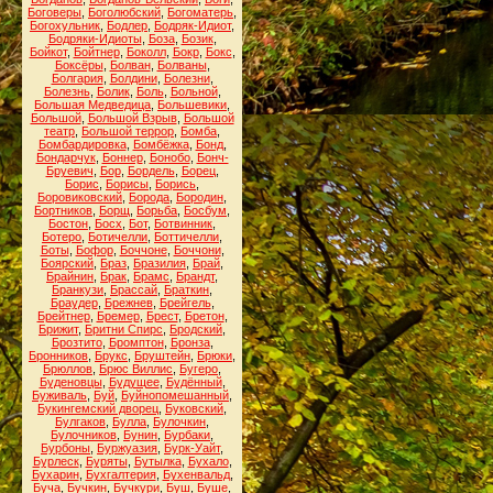
Боговеры
,
Боголюбский
,
Богоматерь
,
Богохульник
,
Бодлер
,
Бодряк-Идиот
,
Бодряки-Идиоты
,
Боза
,
Бозик
,
Бойкот
,
Бойтнер
,
Боколл
,
Бокр
,
Бокс
,
Боксёры
,
Болван
,
Болваны
,
Болгария
,
Болдини
,
Болезни
,
Болезнь
,
Болик
,
Боль
,
Больной
,
Большая Медведица
,
Большевики
,
Большой
,
Большой Взрыв
,
Большой
театр
,
Большой террор
,
Бомба
,
Бомбардировка
,
Бомбёжка
,
Бонд
,
Бондарчук
,
Боннер
,
Бонобо
,
Бонч-
Бруевич
,
Бор
,
Бордель
,
Борец
,
Борис
,
Борисы
,
Борись
,
Боровиковский
,
Борода
,
Бородин
,
Бортников
,
Борщ
,
Борьба
,
Босбум
,
Бостон
,
Босх
,
Бот
,
Ботвинник
,
Ботеро
,
Ботичелли
,
Боттичелли
,
Боты
,
Бофор
,
Боччоне
,
Боччони
,
Боярский
,
Браз
,
Бразилия
,
Брай
,
Брайнин
,
Брак
,
Брамс
,
Брандт
,
Бранкузи
,
Брассай
,
Браткин
,
Браудер
,
Брежнев
,
Брейгель
,
Брейтнер
,
Бремер
,
Брест
,
Бретон
,
Брижит
,
Бритни Спирс
,
Бродский
,
Брозтито
,
Бромптон
,
Бронза
,
Бронников
,
Брукс
,
Бруштейн
,
Брюки
,
Брюллов
,
Брюс Виллис
,
Бугеро
,
Буденовцы
,
Будущее
,
Будённый
,
Буживаль
,
Буй
,
Буйнопомешанный
,
Букингемский дворец
,
Буковский
,
Булгаков
,
Булла
,
Булочкин
,
Булочников
,
Бунин
,
Бурбаки
,
Бурбоны
,
Буржуазия
,
Бурк-Уайт
,
Бурлеск
,
Буряты
,
Бутылка
,
Бухало
,
Бухарин
,
Бухгалтерия
,
Бухенвальд
,
Буча
,
Бучкин
,
Бучкури
,
Буш
,
Буше
,