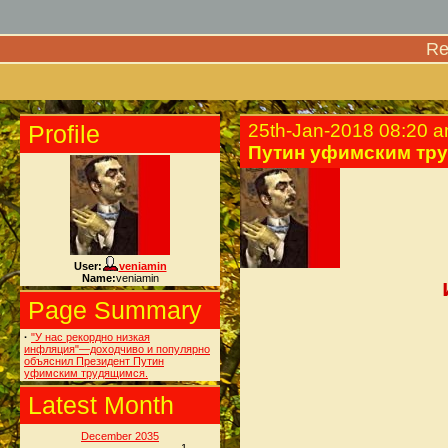
Re
Profile
25th-Jan-2018 08:20 
Путин уфимским тр
User:
veniamin
Name:
veniamin
Page Summary
·
"У нас рекордно низкая
инфляция"—доходчиво и популярно
объяснил Президент Путин
уфимским трудящимся.
Latest Month
December 2035