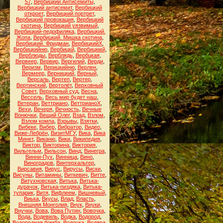
57
,
Вербицкий Антисемиты
,
Вербицкий антисемит
,
Вербицкий
откроет
,
Вербицкий портрет
,
Вербицкий провокация
,
Вербицкий
скотина
,
Вербицкий уязвимый
,
Вербицкий-педофиляка
,
Вербицкий.
Жопа
,
Вербицкий. Мишка скотина
,
Вербицкий. Фридман
,
ВербицкийХ
,
Вербицкийню
,
Вербицкй
,
Вербицкмй
,
Верблюды
,
Верблядь
,
Вербцкая
,
Вервеер
,
Вервир
,
Вергилий
,
Верди
,
Веризм
,
Верицкийню
,
Верлен
,
Вермеер
,
Верницкий
,
Верный
,
Версаль
,
Вертеп
,
Вертер
,
Вертинский
,
Вертолёт
,
Верховный
Совет
,
Верховный суд
,
Весна
,
Вессель
,
Весь мир будет наш
,
Ветеран
,
Веттриано
,
ВеттрианоХ
,
Вехи
,
Вечеря
,
Вечность
,
Вечные
Вонючки
,
Вещий Олег
,
Взад
,
Взлом
,
Взлом компа
,
Взрывы
,
Взятки
,
Вибеке
,
Вибер
,
Вибратор
,
Видео
,
Виже-Лебрён
,
ВизитМГУ
,
Вика
,
Вика
Минет
,
Виканю
,
Вики
,
Википедия
,
Виктор
,
Викторина
,
Виктория
,
Вильгельм
,
Вильсон
,
Винд
,
Винегра
,
Винни-Пух
,
Винница
,
Вино
,
Виноградов
,
Винтерхальтер
,
Вирсавия
,
Вирус
,
Вирусы
,
Виски
,
Висуны
,
Витамины
,
Виткевич
,
Витте
,
Витухновская
,
Витька
,
Витька-
дурачок
,
Витька-пиздяка
,
Витька-
тупарик
,
Витя
,
Вифлеем
,
Вишневый
,
Виька
,
Вкусы
,
Влад
,
Власть
,
Внешняя Монголия
,
Внук
,
Внуки
,
Внучки
,
Вова
,
Вова Путин
,
Вовочка
,
Вода
,
Водевиль
,
Водка
,
Водород
,
Водородная бомба
,
Водочка
,
Водяра
,