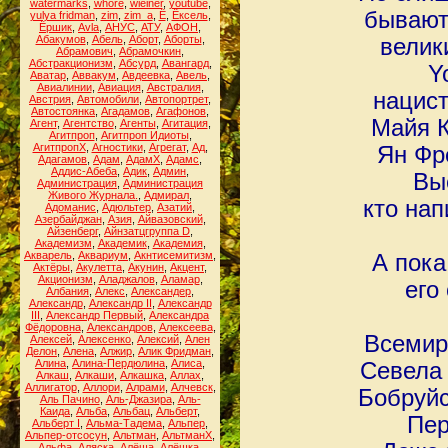
watermarks
,
whore
,
wieiner
,
youtube
,
бывают
yulya fridman
,
zim
,
zim_a
,
Ё
,
Ёксель
,
Ёршик
,
Аvla
,
АНУС
,
АТУ
,
АФОН
,
Абакумов
,
Абель
,
Аборт
,
Аборты
,
велик
Абрамович
,
Абрамочкин
,
Абстракционизм
,
Абсурд
,
Авангард
,
Y
Аватар
,
Аввакум
,
Авдеевка
,
Авель
,
Авиалинии
,
Авиация
,
Австралия
,
нацист
Австрия
,
Автомобили
,
Автопортрет
,
Автостоянка
,
Агадамов
,
Агафонов
,
Майя К
Агент
,
Агентство
,
Агенты
,
Агитация
,
Агитпроп
,
Агитпроп Идиоты
,
АгитпропХ
,
Агностики
,
Агрегат
,
Ад
,
Ян Фре
Адагамов
,
Адам
,
АдамХ
,
Адамс
,
Аддис-Абеба
,
Адик
,
Админ
,
Вы
Администрация
,
Администрация
Живого Журнала.
,
Адмирал
,
кто на
Адоманис
,
Адюльтер
,
Азатий
,
Азербайджан
,
Азия
,
Айвазовский
,
Айзенберг
,
Айнзатцгруппа D
,
Академизм
,
Академик
,
Академия
,
Акварель
,
Аквариум
,
Акнтисемитизм
,
А пока
Актёры
,
Акулетта
,
Акунин
,
Акцент
,
Акционизм
,
Аладжалов
,
Аламар
,
его
Албания
,
Алекс
,
Александер
,
Александр
,
Александр II
,
Александр
III
,
Александр Первый
,
Александра
Фёдоровна
,
Александров
,
Алексеева
,
Всемир
Алексей
,
Алексенко
,
Алексий
,
Ален
Делон
,
Алена
,
Алжир
,
Алик Фридман
,
Алина
,
Алина-Пердюлина
,
Алиса
,
Севела 
Алкаш
,
Алкаши
,
Алкашка
,
Аллах
,
Аллигатор
,
Аллори
,
Алрами
,
Алчевск
,
Бобруйс
Аль Пачино
,
Аль-Джазира
,
Аль-
Каида
,
Альба
,
Альбац
,
Альберт
,
Пер
Альберт I
,
Альма-Тадема
,
Альпер
,
Альпер-отсосун
,
Альтман
,
АльтманХ
,
Альфа
,
Аляска
,
Алёша
,
Алёшка
,