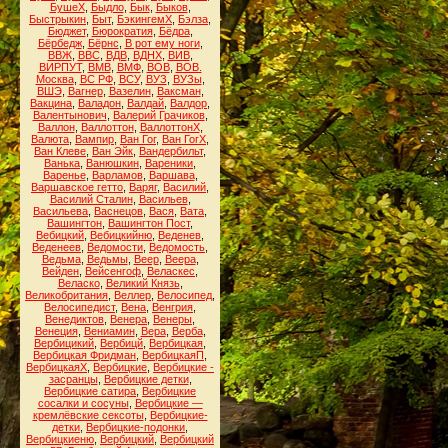
БушеХ
,
Быдло
,
Бык
,
Быков
,
Быстрыкин
,
Быт
,
БэкингемХ
,
Бэлза
,
Бюджет
,
Бюрократия
,
Бёдра
,
Бёрбедж
,
Бёрнс
,
В рот ему ноги
,
ВВЖ
,
ВВС
,
ВДВ
,
ВДНХ
,
ВИВ
,
ВИРПУТ
,
ВМВ
,
ВМФ
,
ВОВ
,
ВОВ.
Москва
,
ВС РФ
,
ВСУ
,
ВУЗ
,
ВУЗы
,
ВШЭ
,
Вагнер
,
Вазелин
,
Ваксман
,
Вакцина
,
Валадон
,
Валдай
,
Валдор
,
Валентынович
,
Валерий Грачиков
,
Валлон
,
Валлоттон
,
ВаллоттонХ
,
Валюта
,
Вампир
,
Ван Гог
,
Ван ГогХ
,
Ван Клеве
,
Ван Эйк
,
Вандербильт
,
Ванька
,
Ванюшкин
,
Вареники
,
Варенье
,
Варламов
,
Варшава
,
Варшавское гетто
,
Варяг
,
Василий
,
Василий Сталин
,
Васильев
,
Васильева
,
Васнецов
,
Вася
,
Вата
,
Вашингтон
,
Вашингтон Пост
,
Вебицкий
,
Вебицкийню
,
Веденев
,
Веденеев
,
Ведомости
,
Ведомость
,
Ведьма
,
Ведьмы
,
Веер
,
Веера
,
Вейден
,
Вейсенгоф
,
Веласкес
,
Веласко
,
Великий Князь
,
Великобритания
,
Веллер
,
Велосипед
,
Велосипедист
,
Вена
,
Венгрия
,
Венедиктов
,
Венера
,
Венеры
,
Венеция
,
Вениамин
,
Вера
,
Верба
,
Вербицикий
,
Вербицй
,
Вербицкая
,
Вербицкая Фридман
,
ВербицкаяП
,
ВербицкаяХ
,
Вербицкие
,
Вербицкие -
засранцы
,
Вербицкие детки
,
Вербицкие сатира
,
Вербицкие
сосалки и сосуны
,
Вербицкие —
кремлёвские сексоты
,
Вербицкие-
детки
,
Вербицкие-подонки
,
Вербицкиеню
,
Вербицкий
,
Вербицкий