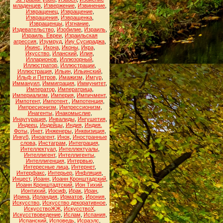
младенцев
,
Извержение
,
Извинение
,
Извращенец
,
Извращение
,
Извращения
,
Извращенка
,
Извращенцы
,
Изгнание
,
Издевательство
,
Изобилие
,
Израиль
,
Израиль. Евреи
,
Израильская
агрессия
,
Изумруд
,
Ииу Сусираджа
,
Икинс
,
Икона
,
Иконы
,
Икра
,
Икусство
,
Иланский
,
Илия
,
Илларионов
,
Иллюзорный
,
Иллюстратор
,
Иллюстрации
,
Иллюстрация
,
Ильин
,
Ильинский
,
Ильф и Петров
,
Имажизм
,
Имгур
,
Иммануил
,
Иммиграция
,
Иммунитет
,
Император
,
Императрица
,
Империализм
,
Империя
,
Импичмент
,
Импотент
,
Импотент.
,
Импотенция
,
Импресионизм
,
Импрессионизм
,
Инагенты
,
Инакомыслие
,
Инаугурация
,
Инвалиды
,
Ингушетия
,
Индеец
,
Индейцы
,
Индия
,
Индия.
Фоты
,
Инет
,
Инженеры
,
Инквизиция
,
Инкуб
,
Иноагент
,
Инок
,
Иностранные
слова
,
Инстаграм
,
Интеграция
,
Интеллектуал
,
Интеллектуалы
,
Интеллигент
,
Интеллигенты
,
Интеллигенция
,
Интервью
,
Интересные лица
,
Интернет
,
Интерфакс
,
Интерьер
,
Инфляция
,
Инцест
,
Иоанн
,
Иоанн Кронштадский
,
Иоанн Кронштадтский
,
Ион Тихий
,
Ионтихий
,
Иосиф
,
Ирак
,
Иран
,
Ирина
,
Ирландия
,
Ирматов
,
Ирония
,
Искусство
,
Искусство декоративное
,
ИскусствоЖЖ
,
ИскусствоХ
,
Искусствоведение
,
Ислам
,
Испания
,
Испанский
,
Исповедь
,
Исраэлс
,