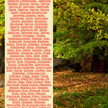
Закрытие Тифаретника.
,
Закрытый
дневник
,
Закуска
,
Закусь
,
Залупа
,
Залупа-20
,
Залупкин
,
Заменгоф
,
Замок
,
Замятин
,
Зануда
,
Заоупа
,
Запад
,
Западная Белоруссия
,
Западная Украина
,
Запах
,
Заповедник
,
Запор
,
Зарисовка
,
Засада
,
Засранка
,
Засранцы
,
Засурский
,
Засуха
,
Затворник
,
Защита
,
Защитник
,
Заявление
,
Звезда
,
Звезда во лбу
,
Звери
,
Зверства
,
Звёздная ночь
,
Звёзды
,
Здания
,
Здоровье
,
Здрава
,
Здравомыслящий
,
Зевание
,
Зевс
,
Зеленский
,
Зеленский. Фридман
,
Земля
,
Земство
,
Зенкевич
,
Зеркало
,
Зеркальный
,
Зерно
,
Зерновые
,
Зиалт
,
Зига
,
Зикоф
,
Зильбер
,
Зима
,
Зимбабве
,
Зиновьев
,
Зиялт
,
Злоба
,
Злорадство
,
Змеи
,
Змея
,
Змий
,
Знаете ли вы
,
Знаменатель
,
Знатоки
,
Зозуля
,
Зола
,
Золовкин
,
Золотарёв
,
Золото
,
Золотой Век
,
Золотой век
,
Золотой век Голландии
,
Золотусский
,
Золя
,
Зонтик
,
Зоопарк
,
Зоофил
,
Зоя
,
Зубаревич
,
Зубоскальство
,
Зубровка
,
Зубры
,
Зыкин
,
Зыков
,
Зюганов
,
ИДИЁТКИ
,
Ибигдан
,
Ив
Монтан
,
Иван
,
Иван Грозный
,
Иван
Засурский
,
Ивана Купала
,
Иванкина
,
Иванов
,
Иванов и Бог
,
Иваново
,
Иванушка
,
Игла
,
Игнатьев
,
Игнор
,
Игорь
,
Игра
,
Игры
,
Идеолог
,
Идеология
,
Идиома
,
Идиот
,
Идиотка
,
Идиото
,
Идиоты
,
Идиш
,
Идиётки
,
Иерей
,
Иеремия
,
Иероним
,
Иерусалим
,
Из-за-тра вки-убью
,
Из-
за-травки-убью
,
Изабел
,
Избиение