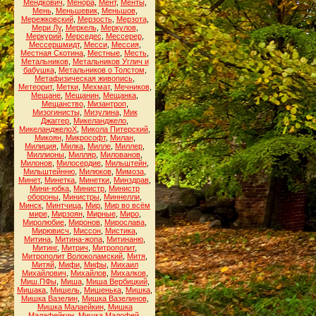
Мендкович
,
Менора
,
Мент
,
Менты
,
Мень
,
Меньшевик
,
Меньшов
,
Мережковский
,
Мерзость
,
Мерзота
,
Мери Лу
,
Меркель
,
Меркулов
,
Меркурий
,
Мерседес
,
Мессерер
,
Мессершмидт
,
Месси
,
Мессия
,
Местная Скотина
,
Местные
,
Месть
,
Метальников
,
Метальников Углич и
бабушка
,
Метальников о Толстом
,
Метафизическая живопись
,
Метеорит
,
Метки
,
Мехмат
,
Мечников
,
Мещане
,
Мещанин
,
Мещанка
,
Мещанство
,
Мизантроп
,
Мизогинисты
,
Мизулина
,
Мик
Джаггер
,
Микеланджело
,
МикеланджелоХ
,
Микола Питерский
,
Микоян
,
Микрософт
,
Милан
,
Милиция
,
Милка
,
Милле
,
Миллер
,
Миллионы
,
Милляр
,
Милованов
,
Милонов
,
Милосердие
,
Мильштейн
,
Мильштейнню
,
Милюков
,
Мимоза
,
Минет
,
Минетка
,
Минетки
,
Минздрав
,
Мини-юбка
,
Министр
,
Министр
обороны
,
Министры
,
Миннелли
,
Минск
,
Минтчица
,
Мир
,
Мир во всём
мире
,
Мирзоян
,
Мирные
,
Миро
,
Миролюбие
,
Миронов
,
Мирослава
,
Мирювисч
,
Миссон
,
Мистика
,
Митина
,
Митина-жопа
,
Митинаню
,
Митинг
,
Митрич
,
Митрополит
,
Митрополит Волоколамский
,
Митя
,
Митяй
,
Мифи
,
Мифы
,
Михаил
Михайлович
,
Михайлов
,
Михалков
,
Миш.ПФы
,
Миша
,
Миша Вербицкий
,
Мишака
,
Мишель
,
Мишенька
,
Мишка
,
Мишка Вазелин
,
Мишка Вазелинов
,
Мишка Малаейкин
,
Мишка
Малафейкин
,
Мишка Малофей
,