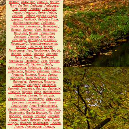
Латвия
,
Латынина
,
Латынь
,
Лашез
,
Лгун
,
Ле Пен
,
Лебедев
,
Лебедева
,
Лев
,
Леви
,
Левитан
,
Левицкий
,
Легрос
,
Ледокол
,
Леже
,
Лейба
,
Лейбов
,
Лейбов Дорога уходит
вдаль...
,
ЛейбовХ
,
Лейбова Гора
,
Лейбовбиография
,
Лейбовиц
,
Лейбович
,
Лейтенант
,
Лекаренко
,
Лекции
,
Лекция
,
Лем
,
Лемпицка
,
Ленд-лиз
,
Ленин
,
Ленинград
,
Ленказм
,
Леннон
,
Ленточки
,
Леонардо
,
Леонардо да Винчи
,
ЛеонардоХ
,
Леонида-отсосючка
,
Леонов
,
Леонтьев
,
Лепра
,
Лермонтов
,
Лес
,
Лесбиянки
,
Лесбо
,
Лесбос
,
Лесин
,
Лесков
,
Лессинг
,
Лето
,
Летов
,
Лец
,
ЛжРнов4
,
Лженаука
,
Лжепромо
,
Лжр
,
Лжрнов
,
Лжрнов2
,
Лжрнов3
,
ЛиРу
,
Либерализм
,
Либералы
,
Либерасты
,
Либерман
,
Либидо
,
Ливанов
,
Ливия
,
Лившиц
,
Лидеры
,
Лидка
,
Лидка-
проблядь
,
Лиза Морская
,
Ликбез
,
Лилипуты
,
Лимонов
,
Лимоны
,
Лингвист
,
Линдберг
,
Линкольн
,
Линней
,
Лиознова
,
Лиотар
,
ЛиотарХ
,
Лиригия
,
Лирика
,
Лиса
,
Лиснянская
,
Лисёнок
,
Литва
,
Литеатура
,
Литераторы
,
Литература
,
Литмузей
,
Лихачёв
,
Лихтенштейн
,
Лицей
,
Лицемерие
,
Лицо Тифаретника
,
Личка
,
Личное
,
Личность
,
Лишенцы
,
Лкьяненко
,
Ллойд Джордж
,
Ло
,
Лоб
,
Лобанов
,
Логика
,
Логинов
,
Логотип
,
Лодзь
,
Лодки
,
Ложкин
,
Ложь
,
Ложь-
пиздёж
,
Локкарт
,
Локомотив
,
Лолита
,
Ломик
,
Ломоносов
,
Лондон
,