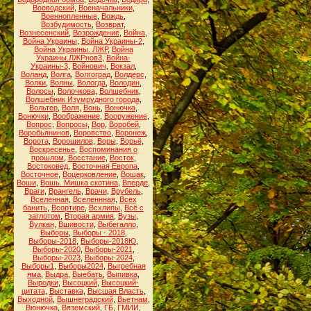
Воеводский
,
Военачальники
,
Военнопленные
,
Вождь
,
Возбудимость
,
Возврат
,
Вознесенский
,
Возрождение
,
Война
,
Война Украины
,
Война Украины-2
,
Война Украины. ЛЖР
,
Война
Украины.ЛЖРнов3
,
Война-
Украины-3
,
Войнович
,
Вокзал
,
Воланд
,
Волга
,
Волгоград
,
Волдерс
,
Волки
,
Волны
,
Вологда
,
Володин
,
Волосы
,
Волочкова
,
Волшебник
,
Волшебник Изумрудного города
,
Вольтер
,
Воля
,
Вонь
,
Вонючка
,
Вонючки
,
Воображение
,
Вооружение
,
Вопрос
,
Вопросы
,
Вор
,
Воробей
,
Воробьянинов
,
Воровство
,
Воронеж
,
Ворота
,
Ворошилов
,
Воры
,
Ворьё
,
Воскресенье
,
Воспоминания о
прошлом
,
Восстание
,
Восток
,
Востоковед
,
Восточная Европа
,
Восточное
,
Воцерковление
,
Вошак
,
Воши
,
Вошь. Мишка скотина
,
Вперде
,
Враги
,
Врангель
,
Врачи
,
Врубель
,
Вселенная
,
Вселеннная
,
Всех
банить
,
Всортире
,
Всхлипы
,
Всё с
заглотом
,
Вторая армия
,
Вузы
,
Вулкан
,
Вшивости
,
Выбегалло
,
Выборы
,
Выборы - 2018
,
Выборы-2018
,
Выборы-2018Ю
,
Выборы-2020
,
Выборы-2021
,
Выборы-2023
,
Выборы-2024
,
Выборы1
,
Выборы2024
,
Выгребная
яма
,
Выдра
,
Выебать
,
Выпивка
,
Выродки
,
Высоцкий
,
Высоцкий-
цитата
,
Выставка
,
Высшая Власть
,
Выходной
,
Вышнеградский
,
Вьетнам
,
Вюнючка
,
Вяземский
,
ГБ
,
ГМИИ
,