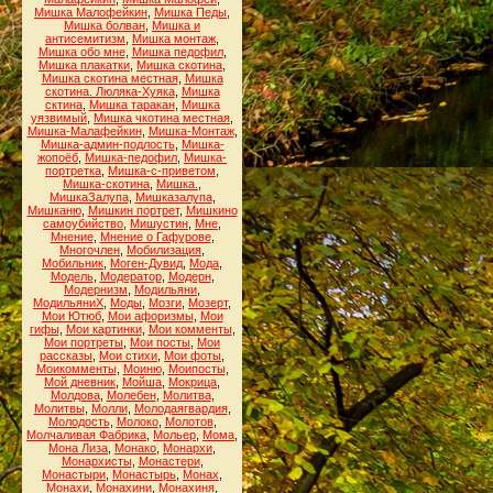
Мишка Малофейкин
,
Мишка Педы
,
Мишка болван
,
Мишка и
антисемитизм
,
Мишка монтаж
,
Мишка обо мне
,
Мишка педофил
,
Мишка плакатки
,
Мишка скотина
,
Мишка скотина местная
,
Мишка
скотина. Люляка-Хуяка
,
Мишка
сктина
,
Мишка таракан
,
Мишка
уязвимый
,
Мишка чкотина местная
,
Мишка-Малафейкин
,
Мишка-Монтаж
,
Мишка-админ-подлость
,
Мишка-
жопоёб
,
Мишка-педофил
,
Мишка-
портретка
,
Мишка-с-приветом
,
Мишка-скотина
,
Мишка.
,
МишкаЗалупа
,
Мишказалупа
,
Мишканю
,
Мишкин портрет
,
Мишкино
самоубийство
,
Мишустин
,
Мне
,
Мнение
,
Мнение о Гафурове
,
Многочлен
,
Мобилизация
,
Мобильник
,
Моген-Дувид
,
Мода
,
Модель
,
Модератор
,
Модерн
,
Модернизм
,
Модильяни
,
МодильяниХ
,
Моды
,
Мозги
,
Мозерт
,
Мои Ютюб
,
Мои афоризмы
,
Мои
гифы
,
Мои картинки
,
Мои комменты
,
Мои портреты
,
Мои посты
,
Мои
рассказы
,
Мои стихи
,
Мои фоты
,
Моикомменты
,
Моиню
,
Моипосты
,
Мой дневник
,
Мойша
,
Мокрица
,
Молдова
,
Молебен
,
Молитва
,
Молитвы
,
Молли
,
Молодаягвардия
,
Молодость
,
Молоко
,
Молотов
,
Молчаливая Фабрика
,
Мольер
,
Мома
,
Мона Лиза
,
Монако
,
Монархи
,
Монархисты
,
Монастери
,
Монастыри
,
Монастырь
,
Монах
,
Монахи
,
Монахини
,
Монахиня
,