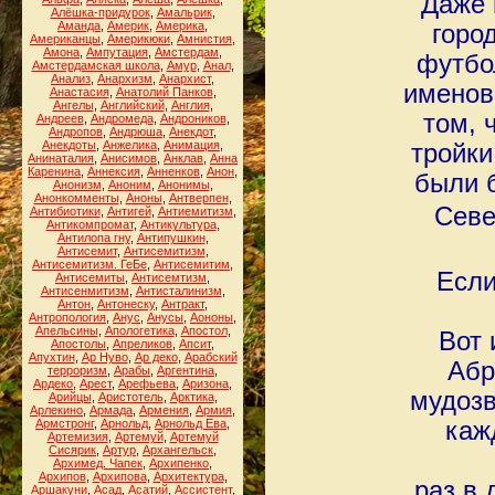
Даже 
Алёшка-придурок
,
Амальрик
,
Аманда
,
Америк
,
Америка
,
горо
Американцы
,
Америкюки
,
Амнистия
,
Амона
,
Ампутация
,
Амстердам
,
футбо
Амстердамская школа
,
Амур
,
Анал
,
Анализ
,
Анархизм
,
Анархист
,
именов
Анастасия
,
Анатолий Панков
,
Ангелы
,
Английский
,
Англия
,
том, 
Андреев
,
Андромеда
,
Андроников
,
Андропов
,
Андрюша
,
Анекдот
,
Анекдоты
,
Анжелика
,
Анимация
,
тройки
Анинаталия
,
Анисимов
,
Анклав
,
Анна
Каренина
,
Аннексия
,
Анненков
,
Анон
,
были 
Анонизм
,
Аноним
,
Анонимы
,
Анонкомменты
,
Аноны
,
Антверпен
,
Севе
Антибиотики
,
Антигей
,
Антиемитизм
,
Антикомпромат
,
Антикультура
,
Антилопа гну
,
Антипушкин
,
Антисемит
,
Антисемитизм
,
Антисемитизм. ГеБе
,
Антисемитим
,
Если
Антисемиты
,
Антисемтизм
,
Антисенмитизм
,
Антисталинизм
,
Антон
,
Антонеску
,
Антракт
,
Антропология
,
Анус
,
Анусы
,
Аононы
,
Апельсины
,
Апологетика
,
Апостол
,
Вот 
Апостолы
,
Апреликов
,
Апсит
,
Апухтин
,
Ар Нуво
,
Ар деко
,
Арабский
Абр
терроризм
,
Арабы
,
Аргентина
,
Ардеко
,
Арест
,
Арефьева
,
Аризона
,
мудозв
Арийцы
,
Аристотель
,
Арктика
,
Арлекино
,
Армада
,
Армения
,
Армия
,
Армстронг
,
Арнольд
,
Арнольд Ева
,
каж
Артемизия
,
Артемуй
,
Артемуй
Сисярик
,
Артур
,
Архангельск
,
Архимед. Чапек
,
Архипенко
,
Архипов
,
Архипова
,
Архитектура
,
раз в 
Аршакуни
,
Асад
,
Асатий
,
Ассистент
,