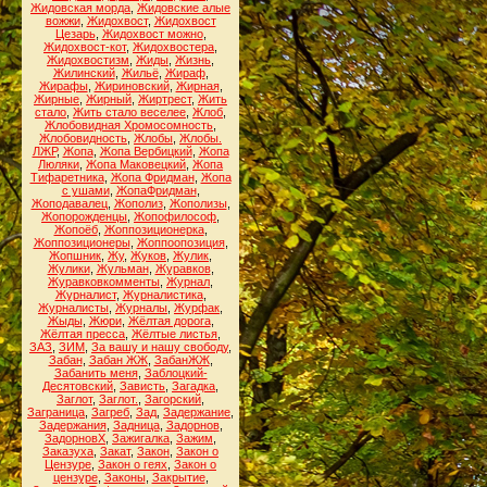
Жидовская морда
,
Жидовские алые
вожжи
,
Жидохвост
,
Жидохвост
Цезарь
,
Жидохвост можно
,
Жидохвост-кот
,
Жидохвостера
,
Жидохвостизм
,
Жиды
,
Жизнь
,
Жилинский
,
Жильё
,
Жираф
,
Жирафы
,
Жириновский
,
Жирная
,
Жирные
,
Жирный
,
Жиртрест
,
Жить
стало
,
Жить стало веселее
,
Жлоб
,
Жлобовидная Хромосомность
,
Жлобовидность
,
Жлобы
,
Жлобы.
ЛЖР
,
Жопа
,
Жопа Вербицкий
,
Жопа
Люляки
,
Жопа Маковецкий
,
Жопа
Тифаретника
,
Жопа Фридман
,
Жопа
с ушами
,
ЖопаФридман
,
Жоподавалец
,
Жополиз
,
Жополизы
,
Жопорожденцы
,
Жопофилософ
,
Жопоёб
,
Жоппозиционерка
,
Жоппозиционеры
,
Жоппоопозиция
,
Жопшник
,
Жу
,
Жуков
,
Жулик
,
Жулики
,
Жульман
,
Журавков
,
Журавковкомменты
,
Журнал
,
Журналист
,
Журналистика
,
Журналисты
,
Журналы
,
Журфак
,
Жыды
,
Жюри
,
Жёлтая дорога
,
Жёлтая пресса
,
Жёлтые листья
,
ЗАЗ
,
ЗИМ
,
За вашу и нашу свободу
,
Забан
,
Забан ЖЖ
,
ЗабанЖЖ
,
Забанить меня
,
Заблоцкий-
Десятовский
,
Зависть
,
Загадка
,
Заглот
,
Заглот.
,
Загорский
,
Заграница
,
Загреб
,
Зад
,
Задержание
,
Задержания
,
Задница
,
Задорнов
,
ЗадорновХ
,
Зажигалка
,
Зажим
,
Заказуха
,
Закат
,
Закон
,
Закон о
Цензуре
,
Закон о геях
,
Закон о
цензуре
,
Законы
,
Закрытие
,