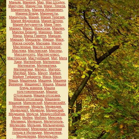
Маньяк
,
Манюня
,
Мао
,
Мао Цзэдун
,
Маргулис
,
Марди Гра
,
Мари -Тереза
,
Мариенталь
,
Марина Абрамович
,
Марина Влади
,
Маринисты
,
Мариуполь
,
Мария
,
Мария Терезия
,
Мария Фёдоровна
,
Мария Штерн
,
Мария-Антуанетта
,
Марк Твен
,
Маркиз
,
Маркс
,
Марксизм
,
Марлен
,
Марлон Брандо
,
Марокко
,
Март
,
Марш
,
Марш Памяти
,
Маршак
,
Маршал
,
Маршалы
,
Марши
,
Маск
,
Маска скорби
,
Маскава
,
Маски
,
Масленица
,
Масло сливочное
,
Маслова
,
Масловская
,
Масоны
,
Массачусетс
,
Мастер-класс
,
Мастерская
,
Мастурбация
,
Мат
,
Мата
Хари
,
Матвейчев
,
Матвиенко
,
Математик
,
Математика
,
Математики
,
Матисс
,
Матрос
,
Матфей
,
Мать
,
Маунт
,
Мафия
,
Мафия Тифарета
,
Маха
,
Махи
,
Маша
,
Машенька
,
Машина
,
Машина
Времени
,
Машинист
,
Машка
,
Машка
блядь мамина
,
Машка
толстожопенькая
,
Машка-
Отсосашка
,
Машка-отсосака
,
Машка-отсосашка
,
Машканю
,
Машков
,
Маяковский
,
МаяковскийХ
,
Мгновение
,
Медаль
,
Медведев
,
МедведевХ
,
Медведи
,
Мединский
,
Медицина
,
Медуза
,
Междусобойчик
,
Меир
,
Мейер
,
Мейзер
,
Мексика
,
Меламид
,
Мелещук
,
Мелитополь
,
Мелихово
,
Мельник
,
Мельниченко
,
Мемориал
,
Мемориал жертвам
голода в Ирландии
,
Менделеев
,
Менделеева
,
Мендельсон
,