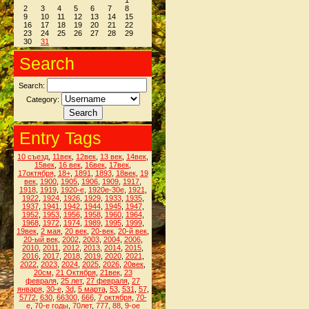
1
2
3
4
5
6
7
8
9
10
11
12
13
14
15
16
17
18
19
20
21
22
23
24
25
26
27
28
29
30
31
Search
Search:
Category:
Entry Tags
10 съезд
,
11век
,
12век
,
13 век
,
14век
,
15век
,
16 век
,
16век
,
17век
,
17октября
,
18+
,
1891
,
1893
,
18век
,
19
век
,
1900
,
1905
,
1906
,
1909
,
1917
,
1918
,
1919
,
1920-е
,
1920е-30е
,
1921
,
1922
,
1924
,
1926
,
1929
,
1933
,
1935
,
1937
,
1941
,
1942
,
1944
,
1945
,
1947
,
1952
,
1953
,
1956
,
1958
,
1960
,
1964
,
1968
,
1972
,
1974
,
1989
,
1995
,
1999
,
19век
,
2 мая
,
20 век
,
20-век
,
20-й век
,
20-ый век
,
2002
,
2003
,
2004
,
2006
,
2010
,
2011
,
2012
,
2013
,
2014
,
2015
,
2016
,
2017
,
2018
,
2019
,
2020
,
2021
,
2022
,
2023
,
2024
,
2025
,
2026
,
20век
,
20см
,
21 Октября
,
21век
,
23
февраля
,
25 лет
,
27 февраля
,
27
января
,
30-е
,
3d
,
5 марта
,
53
,
531
,
57
,
5772
,
630
,
66300
,
666
,
7 октября
,
70-
е
,
70-е годы
,
70лет
,
777
,
88
,
9-ое