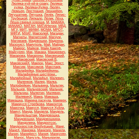
Люляка-хуй-ей-в-сраку
,
Люляка-
хуяка
,
Люляка=Хуяка
,
Люляч
,
Люмьер
,
Люстрация
,
Люццифер
,
Лягушатник
,
Лягушка
,
Лялёк
,
Ляпис-
Трубецкой
,
Ляпкало
,
Лёлик
,
Лёха
,
Лёша-свинья-хороша
,
М
,
МАКАКА
,
МАКАКО
,
МАТАН
,
МАТАНючки
,
МВД
,
МГУ
,
МИТ
,
МИФИ
,
МОМА
,
МРОТ
,
МФТИ
,
МХАТ
,
Мавзолей
,
Магадан
,
Магнаты
,
Магнитский
,
Магнум
,
Магомаев
,
Мадовошки
,
Мадонна
,
Мазохист
,
Маиуполь
,
Май
,
Майдан
,
Майерс
,
Майков
,
Майн Кампф
,
Майсурян
,
Мак
,
Макака
,
Макаревич
,
Макарова
,
Макароны
,
Маковецкий
,
Маковский
,
Маковский В
,
МаковскийХ
,
Макрон
,
Макс Эрнст
,
Максим
,
Максимов
,
Макспарк
,
Малафейка
,
Малафейкины
,
Малафейные шестёрки.
,
Малафейный
,
Малафья
,
Малевич
,
Маленков
,
Малер
,
Малка
,
Малофейкин
,
Мальвина
,
Мальгин
,
Мальцев
,
Мальчевский
,
Мальчик
,
Мальчиш
,
Малютин
,
Малявин
,
МалявинХ
,
Мама
,
Мамаша
,
Мамашка
,
Мамина паскуда
,
Маммен
,
Маммуся Стребкова
,
Мамонтов
,
Мамочка
,
Мамуся
,
Мамуся Хуйла
,
Мамут
,
Манда
,
Мандела
,
Мандель
,
Мандельштам
,
Мандовошка
,
Мандовошки
,
Мандовошкина
,
Мандолина
,
Мандоотсос
,
Мандохвостов-Вербуёцкий.
,
Мане
,
МанеХ
,
Манежка
,
Манизер
,
Манила
,
Манин
,
Манифест
,
Мания
,
Манкунян
,
Манос
,
Мануэль
,
Маньеризм
,