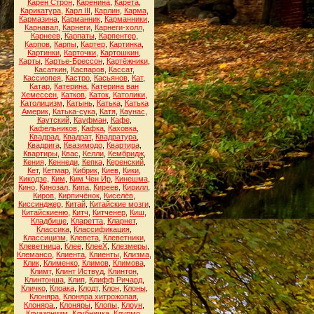
Карен Строн
,
Каренина
,
Карета
,
Карикатура
,
Карл III
,
Карлин
,
Карма
,
Кармазина
,
Карманник
,
Карманники
,
Карнавал
,
Карнеги
,
Карнеги-холл
,
Карнеев
,
Карпаты
,
Карпентер
,
Карпов
,
Карпы
,
Картер
,
Картинка
,
Картинки
,
Карточки
,
Картошкин
,
Карты
,
Картье-Брессон
,
Картёжники
,
Касаткин
,
Каспаров
,
Кассат
,
Кассиопея
,
Кастро
,
Касьянов
,
Кат
,
Катар
,
Катерина
,
Катерина ван
Хемессен
,
Катков
,
Каток
,
Католики
,
Католицизм
,
Катынь
,
Катька
,
Катька
Америк
,
Катька-сука
,
Катя
,
Каунас
,
Каутский
,
Кауфман
,
Кафе
,
Кафельников
,
Кафка
,
Каховка
,
Квадрад
,
Квадрат
,
Квадратура
,
Квадрига
,
Квазимодо
,
Квартира
,
Квартиры
,
Квас
,
Келли
,
Кембридж
,
Кения
,
Кеннеди
,
Кепка
,
Керенский
,
Кет
,
Кетмар
,
Кибрик
,
Киев
,
Кики
,
Кикодзе
,
Ким
,
Ким Чен Ир
,
Кинешма
,
Кино
,
Кинозал
,
Кипа
,
Киреев
,
Кирилл
,
Киров
,
Кирпичёнок
,
Киселёв
,
Киссинджер
,
Китай
,
Китайские мозги
,
Китайскиеню
,
Китч
,
Китченер
,
Киш
,
Кладбище
,
Кларетта
,
Кларнет
,
Классика
,
Классификация
,
Классицизм
,
Клевета
,
Клеветники
,
Клеветница
,
Клее
,
КлееХ
,
Клезмеры
,
Клемансо
,
Клиента
,
Клиенты
,
Клизма
,
Клик
,
Клименко
,
Климов
,
Климова
,
Климт
,
Клинт Иствуд
,
Клинтон
,
Клинтонша
,
Клип
,
Клифф Ричард
,
Кличко
,
Клоака
,
Клодт
,
Клон
,
Клоны
,
Клоняра
,
Клоняра хитрожопая
,
Клоняра.
,
Клоняры
,
Клопы
,
Клоун
,
Клуазонизм
,
Клубничка
,
Клурмо
,