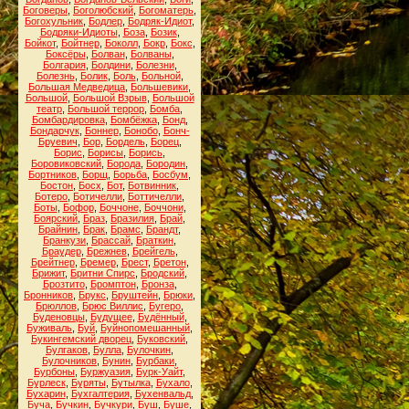
Боговеры
,
Боголюбский
,
Богоматерь
,
Богохульник
,
Бодлер
,
Бодряк-Идиот
,
Бодряки-Идиоты
,
Боза
,
Бозик
,
Бойкот
,
Бойтнер
,
Боколл
,
Бокр
,
Бокс
,
Боксёры
,
Болван
,
Болваны
,
Болгария
,
Болдини
,
Болезни
,
Болезнь
,
Болик
,
Боль
,
Больной
,
Большая Медведица
,
Большевики
,
Большой
,
Большой Взрыв
,
Большой
театр
,
Большой террор
,
Бомба
,
Бомбардировка
,
Бомбёжка
,
Бонд
,
Бондарчук
,
Боннер
,
Бонобо
,
Бонч-
Бруевич
,
Бор
,
Бордель
,
Борец
,
Борис
,
Борисы
,
Борись
,
Боровиковский
,
Борода
,
Бородин
,
Бортников
,
Борщ
,
Борьба
,
Босбум
,
Бостон
,
Босх
,
Бот
,
Ботвинник
,
Ботеро
,
Ботичелли
,
Боттичелли
,
Боты
,
Бофор
,
Боччоне
,
Боччони
,
Боярский
,
Браз
,
Бразилия
,
Брай
,
Брайнин
,
Брак
,
Брамс
,
Брандт
,
Бранкузи
,
Брассай
,
Браткин
,
Браудер
,
Брежнев
,
Брейгель
,
Брейтнер
,
Бремер
,
Брест
,
Бретон
,
Брижит
,
Бритни Спирс
,
Бродский
,
Брозтито
,
Бромптон
,
Бронза
,
Бронников
,
Брукс
,
Бруштейн
,
Брюки
,
Брюллов
,
Брюс Виллис
,
Бугеро
,
Буденовцы
,
Будущее
,
Будённый
,
Буживаль
,
Буй
,
Буйнопомешанный
,
Букингемский дворец
,
Буковский
,
Булгаков
,
Булла
,
Булочкин
,
Булочников
,
Бунин
,
Бурбаки
,
Бурбоны
,
Буржуазия
,
Бурк-Уайт
,
Бурлеск
,
Буряты
,
Бутылка
,
Бухало
,
Бухарин
,
Бухгалтерия
,
Бухенвальд
,
Буча
,
Бучкин
,
Бучкури
,
Буш
,
Буше
,