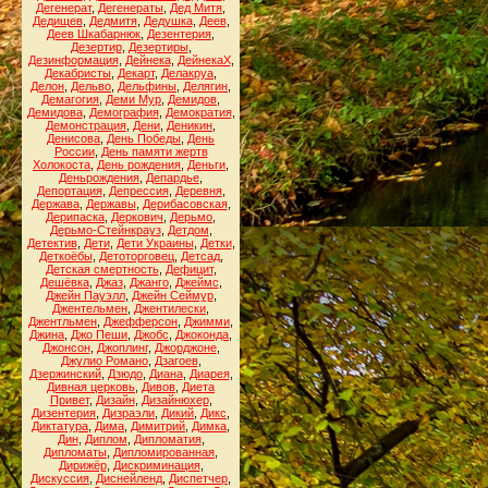
Дегенерат
,
Дегенераты
,
Дед Митя
,
Дедищев
,
Дедмитя
,
Дедушка
,
Деев
,
Деев Шкабарнюк
,
Дезентерия
,
Дезертир
,
Дезертиры
,
Дезинформация
,
Дейнека
,
ДейнекаХ
,
Декабристы
,
Декарт
,
Делакруа
,
Делон
,
Дельво
,
Дельфины
,
Делягин
,
Демагогия
,
Деми Мур
,
Демидов
,
Демидова
,
Демография
,
Демократия
,
Демонстрация
,
Дени
,
Деникин
,
Денисова
,
День Победы
,
День
России
,
День памяти жертв
Холокоста
,
День рождения
,
Деньги
,
Деньрождения
,
Депардье
,
Депортация
,
Депрессия
,
Деревня
,
Держава
,
Державы
,
Дерибасовская
,
Дерипаска
,
Деркович
,
Дерьмо
,
Дерьмо-Стейнкрауз
,
Детдом
,
Детектив
,
Дети
,
Дети Украины
,
Детки
,
Деткоёбы
,
Детоторговец
,
Детсад
,
Детская смертность
,
Дефицит
,
Дешёвка
,
Джаз
,
Джанго
,
Джеймс
,
Джейн Пауэлл
,
Джейн Сеймур
,
Джентельмен
,
Джентилески
,
Джентльмен
,
Джефферсон
,
Джимми
,
Джина
,
Джо Пеши
,
Джобс
,
Джоконда
,
Джонсон
,
Джоплинг
,
Джорджоне
,
Джулио Романо
,
Дзагоев
,
Дзержинский
,
Дзюдо
,
Диана
,
Диарея
,
Дивная церковь
,
Дивов
,
Диета
Привет
,
Дизайн
,
Дизайнюхер
,
Дизентерия
,
Дизраэли
,
Дикий
,
Дикс
,
Диктатура
,
Дима
,
Димитрий
,
Димка
,
Дин
,
Диплом
,
Дипломатия
,
Дипломаты
,
Дипломированная
,
Дирижёр
,
Дискриминация
,
Дискуссия
,
Диснейленд
,
Диспетчер
,