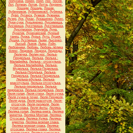
Лопухина
,
Лорен
,
Лорп
,
Лос
,
Лосев
,
Лот
,
Лотман
,
Лотов
,
Лотта
,
Лоуренс
,
Лошади
,
Лошадь
,
Лошак
,
Лубенников
,
ЛубенниковХ
,
Лубянка
,
Лувр
,
Луганск
,
Лужков
,
Лужники
,
Лузер
,
Лук
,
Лукас
,
Лукашенко
,
Лукес
,
Луки-суки
,
Лукьяненко
,
Лукэимиша
,
Лукэмиша
,
Лукэтмиша
,
Лукэтмишка
,
Лукэтморон
,
Лумумба
,
Луна
,
Лунатик
,
Луначарский
,
Лунный
танец
,
Лурка
,
Лурье
,
Лутц
,
Луция
,
Лушка
,
Луэтмиша
,
Лыжи
,
Лысенко
,
Лысый
,
Львов
,
Львы
,
Лэйн
,
Любовники
,
Любовь
,
Любовь лёлика
Алекс
,
Людовик
,
Людоед
,
Людоеды
,
Люлечка
,
Люлин нос
,
Люльа-
Пердюлька
,
Люлька
,
Люлька -
Малафейка
,
Люлька - отсосулька
,
Люлька Малафейка
,
Люлька-
Мудюлька
,
Люлька-Педюлька
,
Люлька-Пердлька
,
Люлька-
Пердюлька
,
Люлька-Пиздюлька
,
Люлька-ебулька
,
Люлька-
красотулька
,
Люлька-отсосулька
,
Люлька-пердюлька
,
Люлька-
пидораска
,
Люлька-пиздюлька
,
Люля
,
Люля голая
,
Люля стихи
,
Люля сучка
,
Люля сучка-в-течке
,
Люля-Пердюля
,
Люля-дура
,
Люля-красотуля
,
Люля-
отсосуля
,
Люля-пиздюля
,
Люля-
тупая-срака
,
Люля-фоты
,
Люляка
,
Люляка голая
,
Люляка книга
,
Люляка
минетка
,
Люляка-Монтаж
,
Люляка-
Отсосака
,
Люляка-Хуяка
,
Люляка-
идиотка
,
Люляка-мокрая срака
,
Люляка-мокрая-срака
,
Люляка-
отсосака
,
Люляка-срака
,
Люляка-
тупая-срака
,
Люляка-хуесосака
,