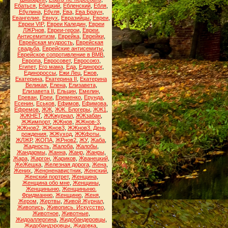
Ебаться
,
Ебицкий
,
Ебленский
,
Ебля
,
Ебулина
,
Ебуля
,
Ева
,
Ева Браун
,
Евангелие
,
Евнух
,
Евразийцы
,
Евреи
,
Евреи VIP
,
Евреи Каледин
,
Евреи
ЛЖРнов
,
Евреи-герои
,
Евреи.
Антисемитизм
,
Еврейка
,
Еврейки
,
Еврейская мудрость
,
Еврейская
свадьба
,
Еврейские антисемиты
,
Еврейское сопротивление в ВМВ
,
Европа
,
Евросовет
,
Евросоюз
,
Египет
,
Его мама
,
Еда
,
Единорог
,
Единороссы
,
Ежи Лец
,
Ежов
,
Екатерина
,
Екатерина II
,
Екатерина
Великая
,
Елена
,
Елизавета
,
Елизавета II
,
Ельцин
,
Емелин
,
Ереван
,
Ереи
,
Еременко
,
Ерунда
,
Есенин
,
Еськов
,
Ефимов
,
Ефимова
,
Ефремов
,
ЖЖ
,
ЖЖ. Блогеры
,
ЖЖ1
,
ЖЖНЕТ
,
ЖЖжурнал
,
ЖЖзабан
,
ЖЖимпорт
,
ЖЖнов
,
ЖЖнов-3
,
ЖЖнов2
,
ЖЖнов3
,
ЖЖнов3. День
рождения
,
ЖЖуход
,
ЖЖфоты
,
ЖЛЖР
,
ЖОПА
,
ЖРнов2
,
ЖУ
,
Жаба
,
Жадность
,
Жалоба
,
Жалобы
,
Жандармы
,
Жанна
,
Жанр
,
Жанры
,
Жара
,
Жаргон
,
Жариков
,
Жванецкий
,
ЖеЖешка
,
Железная дорога
,
Жена
,
Жених
,
Женоненавистник
,
Женский
,
Женский портрет
,
Женщина
,
Женщина обо мне
,
Женщины
,
Женщиныню
,
Женщиныню.
Фридманню
,
Женщиню
,
Женя
,
Жером
,
Жертвы
,
Живой Журнал
,
Живопись
,
Живопись. Искусство
,
Животное
,
Животные
,
Жидоаллергина
,
Жидобандеровцы
,
Жидобандэровцы
,
Жидовка
,