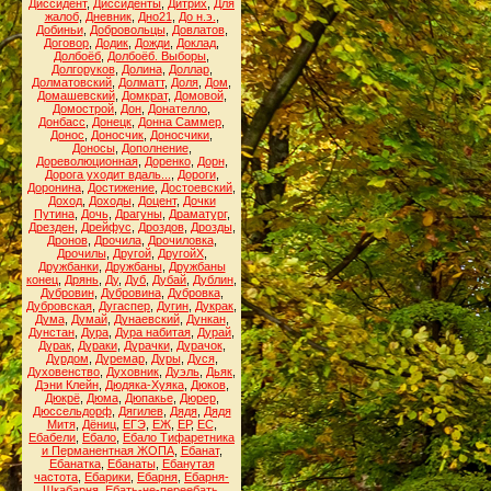
Диссидент
,
Диссиденты
,
Дитрих
,
Для
жалоб
,
Дневник
,
Дно21
,
До н.э.
,
Добиньи
,
Добровольцы
,
Довлатов
,
Договор
,
Додик
,
Дожди
,
Доклад
,
Долбоёб
,
Долбоёб. Выборы
,
Долгоруков
,
Долина
,
Доллар
,
Долматовский
,
Долматт
,
Доля
,
Дом
,
Домашевский
,
Домкрат
,
Домовой
,
Домострой
,
Дон
,
Донателло
,
Донбасс
,
Донецк
,
Донна Саммер
,
Донос
,
Доносчик
,
Доносчики
,
Доносы
,
Дополнение
,
Дореволюционная
,
Доренко
,
Дорн
,
Дорога уходит вдаль...
,
Дороги
,
Доронина
,
Достижение
,
Достоевский
,
Доход
,
Доходы
,
Доцент
,
Дочки
Путина
,
Дочь
,
Драгуны
,
Драматург
,
Дрезден
,
Дрейфус
,
Дроздов
,
Дрозды
,
Дронов
,
Дрочила
,
Дрочиловка
,
Дрочилы
,
Другой
,
ДругойХ
,
Дружбанки
,
Дружбаны
,
Дружбаны
конец
,
Дрянь
,
Ду
,
Дуб
,
Дубай
,
Дублин
,
Дубровин
,
Дубровина
,
Дубровка
,
Дубровская
,
Дугаспер
,
Дугин
,
Дукрак
,
Дума
,
Думай
,
Дунаевский
,
Дункан
,
Дунстан
,
Дура
,
Дура набитая
,
Дурай
,
Дурак
,
Дураки
,
Дурачки
,
Дурачок
,
Дурдом
,
Дуремар
,
Дуры
,
Дуся
,
Духовенство
,
Духовник
,
Дуэль
,
Дьяк
,
Дэни Клейн
,
Дюдяка-Хуяка
,
Дюков
,
Дюкрё
,
Дюма
,
Дюпакье
,
Дюрер
,
Дюссельдорф
,
Дягилев
,
Дядя
,
Дядя
Митя
,
Дёниц
,
ЕГЭ
,
ЕЖ
,
ЕР
,
ЕС
,
Ебабели
,
Ебало
,
Ебало Тифаретника
и Перманентная ЖОПА
,
Ебанат
,
Ебанатка
,
Ебанаты
,
Ебанутая
частота
,
Ебарики
,
Ебарня
,
Ебарня-
Шкабарня
,
Ебать-не-переебать
,