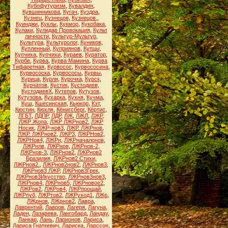
Кубофутуризм
,
Кувалдин
,
Кувшинникова
,
Кугач
,
Куздра
,
Кузнец
,
Кузнецов
,
Кузнецов.
,
Куинджи
,
Куклы
,
Кукмор
,
Кукобака
,
Кулаки
,
Кулидар Провокация
,
Культ
личности
,
Культур-Мультур
,
Культура
,
Культуролог
,
Куников
,
Купленный
,
Куприянов
,
Купцы
,
Купчиха
,
Купчихи
,
Кураев
,
Куратор
,
Курбе
,
Курва
,
Курва Мамина
,
Курва
Тифаретная
,
Курвосос
,
Курвососина
,
Курвососка
,
Курвососы
,
Курвы
,
Курица
,
Курли
,
Курочка
,
Курск
,
Курчатов
,
Кустик
,
Кустодиев
,
КустодиевХ
,
Кутепов
,
Кутузов
,
Кутузова
,
Кухарка
,
Кухня
,
Кучма
,
Куш
,
Кшесинская
,
Кьюкор
,
Кэт
,
Кюстин
,
Кюхля
,
Кёнигсберг
,
Кёртис
,
ЛГБТ
,
ЛДПР
,
ЛДР
,
ЛЖ
,
ЛЖЛ
,
ЛЖР
,
ЛЖР Жопа
,
ЛЖР ЛЖРнов2
,
ЛЖР
Носик
,
ЛЖР-нов3
,
ЛЖР. ЛЖРнов
,
ЛЖР. ЛЖРнов2
,
ЛЖР3
,
ЛЖРНов2
,
ЛЖРНов4
,
ЛЖРн
,
ЛЖРначалонов
,
ЛЖРнлв
,
ЛЖРнов
,
ЛЖРнов-2
,
ЛЖРнов-3
,
ЛЖРнов2
,
ЛЖРнов2
Бразилия
,
ЛЖРнов2 Стихи
,
ЛЖРнов2.
,
ЛЖРнов2нов2
,
ЛЖРнов3
,
ЛЖРнов3 ЛЖР
,
ЛЖРнов3Грек
,
ЛЖРнов3Икусство
,
ЛЖРнов3нов3
,
ЛЖРнов4
,
ЛЖРнов5
,
ЛЖРновое2
,
ЛЖРов2
,
ЛЖРов4
,
ЛЖРпрощай
,
ЛЖРпуб
,
ЛЖРтов2
,
ЛЖРуход1
,
ЛЖр
,
ЛЖрнов
,
ЛЖрнов2
,
Лавра
,
Лаврентий
,
Лавров
,
Лагеря
,
Лагуна
,
Ладен
,
Лазарева
,
Лангобард
,
Ландау
,
Ланкар
,
Лань
,
Ларионов
,
Лариса
,
Лариса Гнаткевич
,
Лариска
,
Ларссон
,