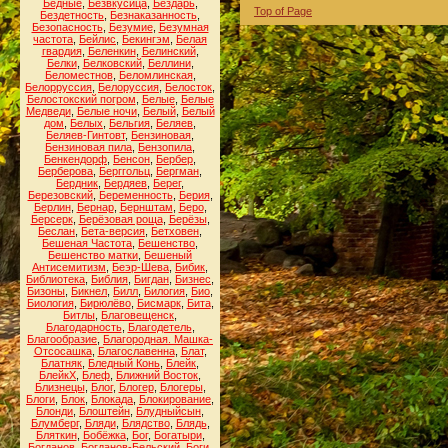
Бедные
,
Безвкусица
,
Бездарь
,
Top of Page
Бездетность
,
Безнаказанность
,
Безопасность
,
Безумие
,
Безумная
частота
,
Бейлис
,
Бекингэм
,
Белая
гвардия
,
Беленкин
,
Белинский
,
Белки
,
Белковский
,
Беллини
,
Беломестнов
,
Беломлинская
,
Белорруссия
,
Белоруссия
,
Белосток
,
Белостокский погром
,
Белые
,
Белые
Медведи
,
Белые ночи
,
Белый
,
Белый
дом
,
Белых
,
Бельгия
,
Беляев
,
Беляев-Гинтовт
,
Бензиновая
,
Бензиновая пила
,
Бензопила
,
Бенкендорф
,
Бенсон
,
Бербер
,
Берберова
,
Берггольц
,
Бергман
,
Бердник
,
Бердяев
,
Берег
,
Березовский
,
Беременность
,
Берия
,
Берлин
,
Бернар
,
Бернштам
,
Беро
,
Берсерк
,
Берёзовая роща
,
Берёзы
,
Беслан
,
Бета-версия
,
Бетховен
,
Бешеная Частота
,
Бешенство
,
Бешенство матки
,
Бешеный
Антисемитизм
,
Беэр-Шева
,
Бибик
,
Библиотека
,
Библия
,
Бигдан
,
Бизнес
,
Бизоны
,
Бикнел
,
Билл
,
Билогия
,
Био
,
Биология
,
Бирюлёво
,
Бисмарк
,
Бита
,
Битлы
,
Благовещенск
,
Благодарность
,
Благодетель
,
Благообразие
,
Благородная. Машка-
Отсосашка
,
Благославенна
,
Блат
,
Блатняк
,
Бледный Конь
,
Блейк
,
БлейкХ
,
Блеф
,
Ближний Восток
,
Близнецы
,
Блог
,
Блогер
,
Блогеры
,
Блоги
,
Блок
,
Блокада
,
Блокирование
,
Блонди
,
Блоштейн
,
Блудныйсын
,
Блумберг
,
Бляди
,
Блядство
,
Блядь
,
Бляткин
,
Бобёжка
,
Бог
,
Богатыри
,
Богданов
,
Богданов-Бельский
,
Боги
,