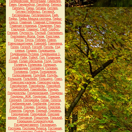
Гиляровский. Фотограии
,
Гиммлер
,
Гимн
,
Гинденбург
,
Гинзбург
,
Гипноз
,
Гиппиус
,
Гирш
,
Гитара
,
Гитлер
,
Гитлер Геббельс
,
ГитлерХ
,
Гитлеровцы
,
Гитлерюгенд
,
Гиф
,
Гифы
,
Гифы Мишка скотина
,
Гифы-
сексо
,
Главная
,
Главная Страница
,
Главная страница
,
Гладилин
,
Глаз
,
Глазунов
,
Глакенс
,
Глеб
,
Глобус
,
Глория
,
Глупость
,
Глупый
,
Гнаткевич
,
Гнаткевич-Жопа
,
Гном
,
Гностики
,
Гнусы
,
Гнусь
,
Гоблин
,
Говно
,
Говнозащитники
,
Говноёб
,
Говядина
,
Гоген
,
ГогенХ
,
Гоголб
,
Гоголь
,
Год
семьи
,
Годарр
,
Годовщина
,
Годовщина Путина
,
Годовщина-1
,
Годой
,
Гойя
,
ГойяХ
,
Гол
,
Голандия
,
Голая
,
Голая обезьяна
,
Голд
,
Голда
,
Голивуд
,
Голикова
,
Голицын
,
Голландия
,
Голливуд
,
Головин
,
Головина
,
Голод
,
Голодомор
,
Голосование
,
Голубой
,
Голубь
,
Голышев
,
Гольбейн
,
Гольциус
,
Гомо
,
Гомосексуализм
,
Гомосексуалы
,
Гомофилия
,
Гомофилы
,
Гомофоб
,
Гомофобия
,
Гомофобы
,
Гондон
,
Гондонеллы
,
Гондонизация
,
Гондоны
,
Гондоны. ЖЖ
,
Гондурас
,
Гонконг
,
Гонорея
,
Гончарова
,
Гопак
,
Гопота
,
Горбаневская
,
Горбачёв
,
Горгона
,
Гордеев
,
Гордин
,
Гордон
,
Горелов
,
Горилла
,
Горлум
,
Горный
,
Горовец
,
Городничий
,
Городовой
,
Горские
евреи
,
Горчаков
,
Горшочек
,
Горький
,
Горюшкин-Сорокопудов
,
Госдепартамент
,
Госкомцен
,
Госпожа
,
Госпожа Лукеса
,
Гостиная
,
Государство
,
Гофф
,
Гохберг
,