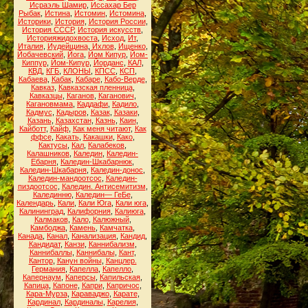
Исраэль Шамир
,
Иссахар Бер
Рыбак
,
Истина
,
Истомин
,
Истомина
,
Историки
,
История
,
История России
,
История СССР
,
История искусств
,
Историяжидохвоста
,
Исход
,
Ит
,
Италия
,
Иудейщина
,
Ихлов
,
Ищенко
,
Йобачевский
,
Йога
,
Йом Кипур
,
Йом-
Киппур
,
Йом-Кипур
,
Йорданс
,
КАЛ
,
КВД
,
КГБ
,
КЛОНЫ
,
КПСС
,
КСП
,
Кабаева
,
Кабак
,
Кабаре
,
Кабо-Верде
,
Кавказ
,
Кавказская пленница
,
Кавказцы
,
Каганов
,
Каганович
,
Кагановмама
,
Каддафи
,
Кадило
,
Кадмус
,
Кадыров
,
Казак
,
Казаки
,
Казань
,
Казахстан
,
Казнь
,
Каин
,
Кайботт
,
Кайф
,
Как меня читают
,
Как
ффсе
,
Какать
,
Какашки
,
Како
,
Кактусы
,
Кал
,
Калабеков
,
Калашников
,
Каледин
,
Каледин-
Ебарня
,
Каледин-Шкабарнюк
,
Каледин-Шкабарня
,
Каледин-донос
,
Каледин-мандоотсос
,
Каледин-
пиздоотсос
,
Каледин. Антисемитизм
,
Калединню
,
Каледин— ГеБе
,
Календарь
,
Кали
,
Кали Юга
,
Кали юга
,
Калининград
,
Калифорния
,
Калиюга
,
Калмаков
,
Кало
,
Калюжный
,
Камбоджа
,
Камень
,
Камчатка
,
Канада
,
Канал
,
Канализация
,
Кандид
,
Кандидат
,
Канзи
,
Каннибализм
,
Каннибаллы
,
Каннибалы
,
Кант
,
Кантор
,
Канун войны
,
Канцлер.
Германия
,
Капелла
,
Капелло
,
Капернаум
,
Каперсы
,
Капильская
,
Капица
,
Капоне
,
Капри
,
Капричос
,
Кара-Мурза
,
Караваджо
,
Карате
,
Кардинал
,
Кардиналы
,
Карелия
,