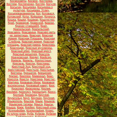
Космонавты
,
Космос
,
Кострома
,
Костюм
,
Костюченко
,
Костёр
,
Косуля
,
Косыгин
,
Косырева
,
Косырева о
культуре
,
Косырева. Углич
,
Косыревакомменты
,
Кот
,
Котовася
,
Котовский
,
Коты
,
Кофырин
,
Кочерга
,
Кошка
,
Кошки
,
Кошмар
,
Кощунство
,
Краб
,
Крамаров
,
Крамской
,
Кранах
,
Кранах-старшийХ
,
Крап
,
Крапильская
,
Крапильский
,
Красавец
,
Красавица
,
Красиво жить
не запретишь
,
Красная
,
Красная
Армия
,
Красная Площадь
,
Красная
Слобода
,
Красная армия
,
Красная
площадь
,
Красная рамка
,
Краснова
,
Краснодар
,
Красные мухоморы
,
Красный ибис
,
Красный крест
,
Красный мешочек
,
Красота
,
Крачковская
,
Кредит
,
Крейсер
,
Кремль
,
Кремль.
,
Крепостные
,
Кресмль
,
Креспи
,
Крестины
,
Крестный Ход
,
Крестный ход
,
Крестовский
,
Крестьне
,
Крестьяне
,
Кретины
,
Крещатик
,
Крещение
,
Кризис
,
Криллон
,
Криминал
,
Крис
,
Крисота
,
Кристи
,
Кристина
,
Кристис
,
Критика
,
Кровавая Мери
,
Кровавое
воскресенье
,
Кровавый навет
,
Крог
,
Крокодил
,
Крокодилы
,
Кролик
,
Кролики
,
Кронгауз
,
Кронштадт
,
Кросс
,
Кроткий
,
Крофорд
,
Круглов
,
Крумгольд
,
Круп
,
Крупкин
,
Крупная
,
Крыжополь
,
Крылов
,
Крым
,
Крымов
,
Крымские татары
,
Крыса
,
Крысы
,
Крыша
,
Крюк
,
Крёйер
,
Крёстный отец
,
Ксенофобия
,
Ксилография
,
Ктомс
,
Ку-клукс-клан
,
Куба
,
Кубизм
,
Кубизм
Тифаретника
,
КубизмХ
,