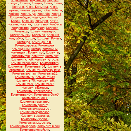
Клуцис
,
Кляуза
,
Клёцки
,
Книга
,
Книги
,
Княгиня
,
Князь Космоса
,
Князь
церкви
,
Князья церкви
,
Коба
,
Кобель
,
Кобзон
,
Ковальчук
,
Ковалёв
,
Ковры
,
Когда-нибудь
,
Кодвидео
,
Козлоёб
,
Козлы
,
Козочка
,
Козырев
,
Козёл
,
Кокаин
,
Кокетка
,
Кокетство
,
Колбаса
,
Колдовство
,
Колдуэлл
,
Коленки
,
Коленкор
,
Коллективизация
,
Колокольчики
,
Коломбо
,
Колония
,
Колумбия
,
Колхоз
,
Колхозы
,
Кольта
,
Команда
,
Команда РПЦ
,
Командировка
,
Командник
,
Командники
,
Комар
,
Комбайны
,
Комендант
,
Коментпуб
,
Коменты
,
Коментыпуб
,
Комитет
,
Коммент
,
Коммент ютюб
,
Коммент-угроза
,
Комменткосырева
,
Комментпуб
,
Комменты
,
Комменты 34
,
Комменты
огромные
,
Комменты-перекрытие
,
Комменты-спам
,
Комменты23
,
Комменты25
,
Комменты39
,
Комменты70
,
Комменты8
,
Комменты9
,
Комменты97
,
КомментыВалдор
,
КомментыГеоргиевская
,
КомментыЖЖ
,
КомментыЮтюб
,
Комментыаноны
,
Комментыгерманец
,
Комментыдоцент
,
Комментыжидохвост
,
Комментыжуравков
,
Комментызакрыты
,
Комментыизраиль
,
Комментыискусство
,
Комментыкарпов
,
Комментыклон
,
Комментыкопейкин
,