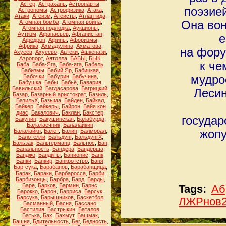
Астер
,
Астрахань
,
Астронавты
,
поэзией
Астрономы
,
Астрофизика
,
Атака
,
Атаки
,
Атеизм
,
Атеисты
,
Атлантида
,
Атомная бомба
,
Атомная война
,
Она вон
Атомная подлодка
,
Аукционы
,
Аутизм
,
Афанасьев
,
Афганистан
,
е
Афедрон
,
Афины
,
Афоризмы
,
Африка
,
Ахмадулина
,
Ахматова
,
на фору
Ахуеев
,
Ахуеево
,
Ацтеки
,
Ашкенази
,
Аэропорт
,
Аятолла
,
БАБЫ
,
БЫК
,
к че
Баба
,
Баба-Яга
,
Баба-яга
,
Бабель
,
Бабизмы
,
Бабий Яр
,
Бабицкая
,
Бабочки
,
Бабурин
,
Бабучина
,
мудро
Бабушка
,
Бабы
,
Бабьё
,
Бавария
,
Бавильский
,
Багдасарова
,
Багрицкий
,
Лесин
Базар
,
Базарный аристократ
,
Базиль
,
БазильХ
,
Базыма
,
Байден
,
Байкал
,
Байкер
,
Байкеры
,
Байрон
,
Байя кон
диас
,
Бакалович
,
Баклан
,
Бакстер
,
государ
Бакунин
,
Бакушинская
,
Балабурда
,
Балалаечник
,
Балалайкин
,
Балалайкн
,
Балет
,
Балин
,
Балморал
,
жопу
Балотелли
,
Бальдунг
,
БальдунгХ
,
Бальзак
,
Бальтерманц
,
Бальтюс
,
Бан
,
Банальность
,
Бандера
,
Бандерша
,
Банджо
,
Бандиты
,
Банионис
,
Банк
,
Банки
,
Банкир
,
Банкротство
,
Баня
,
Бар-сука
,
Барабанов
,
Барабанщица
,
Барак
,
Бараки
,
Барбаросса
,
Барби
,
Барбизонцы
,
Барбра
,
Бард
,
Барды
,
Баре
,
Барков
,
Бармин
,
Барнс
,
Tags:
Аб
Барокко
,
Барон
,
Барриса
,
Барсук
,
Барсука
,
Барышников
,
Баскетбол
,
ЛЖРнов
Басманный
,
Басня
,
Бассано
,
Бастилия
,
Бастрыкин
,
Баталов
,
Батька
,
Бах
,
Бахмут
,
Башмак
,
Башня
,
Бдительность
,
Бег
,
Бедность
,