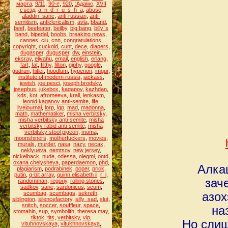
марта
,
9/11
,
90-е
,
920
,
:Адамс
,
XVII
съезд
,
a_n_d_r_u_s_h_a
,
abuse
,
aladdin_sane
,
anti-russian
,
anti-
semitism
,
anticlericalism
,
avla
,
bband
,
beef
,
beefeater
,
beilby
,
big bang
,
billy`s
band
,
bipedal
,
boobs
,
breaking news
,
cannes
,
ciu
,
cnn
,
congratulations
,
copyright
,
cuckold
,
cunt
,
dece
,
diapers
,
dugasper
,
dugusper
,
dw
,
einstein
,
eksray
,
eliyahu
,
email
,
english
,
erlang
,
fart
,
fat
,
filthy
,
filton
,
giphy
,
google
,
gudrun
,
hitler
,
hoodlum
,
hyperion
,
imgur
,
institute of modern russia
,
jackass
,
jewish
,
joe pesci
,
joseph brodsky
,
josephus
,
jukebox
,
kaganov
,
kazhdan
,
kds
,
kot_afromeeva
,
krall
,
lenkasm
,
leonid kaganov anti-semite
,
life
,
livejournal
,
lorp
,
lqp
,
mad
,
madonna
,
math
,
mathematiker
,
misha verbitsky
,
misha verbitsky anti-semite
,
misha
verbitsky rabid anti-semite
,
misha
verbitsky stool pigeon
,
moma
,
moonshiners
,
motherfuckers
,
movies
,
murals
,
murder
,
nasa
,
nazy
,
necax
,
neklyueva
,
nemtsov
,
new jersey
,
nickelback
,
nude
,
odessa
,
olegmi
,
ontd
,
oxana chelysheva
,
paperdaemon
,
phd
,
Алка
plagiarism
,
podrabinek
,
poper
,
prick
,
putin
,
q-bit array
,
quinn elisabeth ii
,
r_l
,
зач
randomman
,
regoriy
,
rolling stones
,
sadkov
,
sane
,
sardonicus
,
scum
,
scumbag
,
scumbags
,
sekreth
,
азох
siblington
,
silencefactory
,
silly_sad
,
slut
,
snitch
,
soccer
,
souffleur
,
space
,
на
stomahin
,
sup
,
symbolith
,
theresa may
,
tiktok
,
tits
,
verbitsky
,
vip
,
Но сли
vituhnovskaya
,
vitukhnovskaya
,