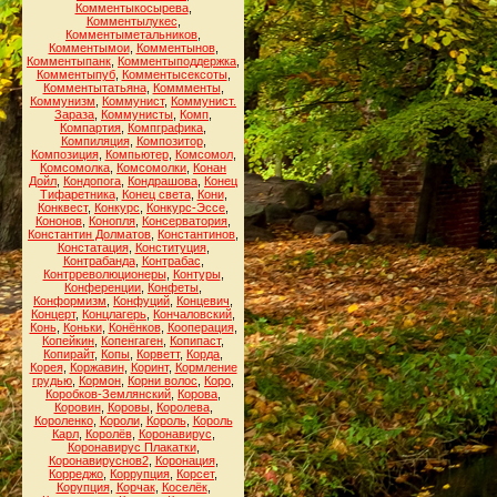
Комментыкосырева
,
Комментылукес
,
Комментыметальников
,
Комментымои
,
Комментынов
,
Комментыпанк
,
Комментыподдержка
,
Комментыпуб
,
Комментысексоты
,
Комментытатьяна
,
Коммменты
,
Коммунизм
,
Коммунист
,
Коммунист.
Зараза
,
Коммунисты
,
Комп
,
Компартия
,
Компграфика
,
Компиляция
,
Композитор
,
Композиция
,
Компьютер
,
Комсомол
,
Комсомолка
,
Комсомолки
,
Конан
Дойл
,
Кондопога
,
Кондрашова
,
Конец
Тифаретника
,
Конец света
,
Кони
,
Конквест
,
Конкурс
,
Конкурс-Эссе
,
Кононов
,
Конопля
,
Консерватория
,
Константин Долматов
,
Константинов
,
Констатация
,
Конституция
,
Контрабанда
,
Контрабас
,
Контрреволюционеры
,
Контуры
,
Конференции
,
Конфеты
,
Конформизм
,
Конфуций
,
Концевич
,
Концерт
,
Концлагерь
,
Кончаловский
,
Конь
,
Коньки
,
Конёнков
,
Кооперация
,
Копейкин
,
Копенгаген
,
Копипаст
,
Копирайт
,
Копы
,
Корветт
,
Корда
,
Корея
,
Коржавин
,
Коринт
,
Кормление
грудью
,
Кормон
,
Корни волос
,
Коро
,
Коробков-Землянский
,
Корова
,
Коровин
,
Коровы
,
Королева
,
Короленко
,
Короли
,
Король
,
Король
Карл
,
Королёв
,
Коронавирус
,
Коронавирус Плакатки
,
Коронавируснов2
,
Коронация
,
Корреджо
,
Коррупция
,
Корсет
,
Корупция
,
Корчак
,
Коселёк
,