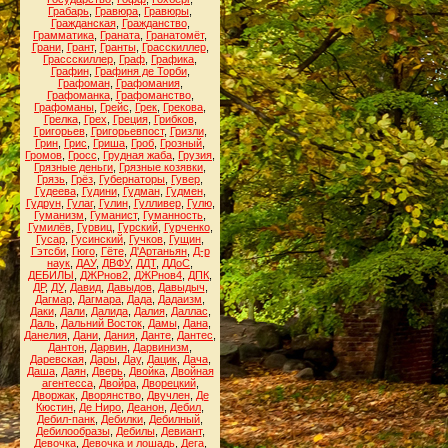
Грабарь
,
Гравюра
,
Гравюры
,
Гражданская
,
Гражданство
,
Грамматика
,
Граната
,
Гранатомёт
,
Грани
,
Грант
,
Гранты
,
Грасскиллер
,
Грассскиллер
,
Граф
,
Графика
,
Графин
,
Графиня де Торби
,
Графоман
,
Графомания
,
Графоманка
,
Графоманство
,
Графоманы
,
Грейс
,
Грек
,
Грекова
,
Грелка
,
Грех
,
Греция
,
Грибков
,
Григорьев
,
Григорьевпост
,
Гризли
,
Грин
,
Грис
,
Гриша
,
Гроб
,
Грозный
,
Громов
,
Гросс
,
Грудная жаба
,
Грузия
,
Грязные деньги
,
Грязные козявки
,
Грязь
,
Грёз
,
Губернаторы
,
Гувер
,
Гудеева
,
Гудини
,
Гудман
,
Гудмен
,
Гудрун
,
Гулаг
,
Гулин
,
Гулливер
,
Гулю
,
Гуманизм
,
Гуманист
,
Гуманность
,
Гумилёв
,
Гурвиц
,
Гурский
,
Гурченко
,
Гусар
,
Гусинский
,
Гучков
,
Гущин
,
Гэтсби
,
Гюго
,
Гёте
,
Д'Артаньян
,
Д-р
наук
,
ДАУ
,
ДВФУ
,
ДДТ
,
ДДоС
,
ДЕБИЛЫ
,
ДЖРнов2
,
ДЖРнов4
,
ДПК
,
ДР
,
ДУ
,
Давид
,
Давыдов
,
Давыдыч
,
Дагмар
,
Дагмара
,
Дада
,
Дадаизм
,
Даки
,
Дали
,
Далида
,
Далия
,
Даллас
,
Даль
,
Дальний Восток
,
Дамы
,
Дана
,
Данелия
,
Дани
,
Дания
,
Данте
,
Дантес
,
Дантон
,
Дарвин
,
Дарвинизм
,
Даревская
,
Дары
,
Дау
,
Дацик
,
Дача
,
Даша
,
Даян
,
Дверь
,
Двойка
,
Двойная
агентесса
,
Двойра
,
Дворецкий
,
Дворжак
,
Дворянство
,
Двучлен
,
Де
Кюстин
,
Де Ниро
,
Деанон
,
Дебил
,
Дебил-панк
,
Дебилки
,
Дебилный
,
Дебилообразы
,
Дебилы
,
Девиант
,
Девочка
,
Девочка и лошадь
,
Дега
,