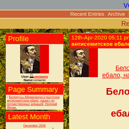
v
Recent Entries
Archive
Re
Profile
12th-Apr-2020 05:11 p
антисемитское ебало
Бело
ебало, н
User:
veniamin
Name:
veniamin
Page Summary
Бело
·
Белорусы Абрамовичи и рыготное
антисемитское ебало, нацист из
потомственных алкашей, Евгений
Лесин.
еба
Latest Month
December 2035