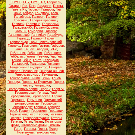
ГНУСЬ
,
ГПУ
,
ГРУ
,
ГТО
,
Габриэль
,
Гагарин
,
Газ
,
Газа
,
Газдаров
,
Газета
,
Газета.Ру
,
Газовки
,
Газпром
,
Гай
Фокс
,
Гайдар
,
Гайдпарк
,
Гала
,
Галабурда
,
Галерея
,
Галерея
Красавиц
,
Галерея красавиц
,
Галилей
,
Галичина
,
Галковский
,
ГалковскийХ
,
Галлен-Каллела
,
Галоши
,
Гамадрил
,
Гамбург
,
Ганапольский
,
Ганнибал
,
Гарабурда
,
Гарвард
,
Гарварл
,
Гарем
,
Гарибальди
,
Гарин-Михайловский
,
Гарленд
,
Гармония
,
Гастон
,
Гафуров
,
Гаше
,
Гашек
,
Гвардия
,
ГеБе
,
ГеБеШник
,
ГеБешник
,
ГеБешники
,
Геббельс
,
Гегель
,
Геенна
,
Геи
,
Гей
,
Гейбл
,
Гейне
,
Гейтс
,
Геленджик
,
Гельвеций
,
Гельфанд
,
Гемания
,
Гендерный
,
Гендиректор
,
Генерал
,
Генерал-Полковник
,
Генерал-аншеф
,
Генералиссимус
,
Генералы
,
Генеральная Линия
,
Гений
,
Геном
,
Геноцид
,
Генриетта Гиршман
,
Генрих
,
Генсек
,
География
,
ГеографияИмперия
,
Георг V
,
Георг VI
,
Георгиевская
,
Гепард
,
Герб
,
Герберштейн
,
Гергиевская
,
Геринг
,
Германец
,
Германия
,
Германский
импрессионизм
,
Германцы
,
Гермафродит
,
Герника
,
Геродот
,
Герой
,
Герцен
,
Герцогиня
,
Гершаник
,
Герымский
,
Гесс
,
Гессен
,
Гестапо
,
Гетерка
,
Гетеросексуалки
,
Гетеры
,
Гетман
,
Гетто
,
Гигант
,
Гигантские
фото
,
Гигантские фоты
,
Гиганты
,
Гигер
,
Гигиена
,
Гиены
,
Гилер
,
Гильгамеш
,
Гиляровский
,