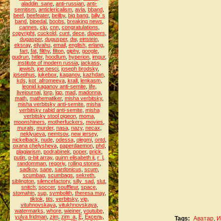
aladdin_sane
,
anti-russian
,
anti-
semitism
,
anticlericalism
,
avla
,
bband
,
beef
,
beefeater
,
beilby
,
big bang
,
billy`s
band
,
bipedal
,
boobs
,
breaking news
,
cannes
,
ciu
,
cnn
,
congratulations
,
copyright
,
cuckold
,
cunt
,
dece
,
diapers
,
dugasper
,
dugusper
,
dw
,
einstein
,
eksray
,
eliyahu
,
email
,
english
,
erlang
,
fart
,
fat
,
filthy
,
filton
,
giphy
,
google
,
gudrun
,
hitler
,
hoodlum
,
hyperion
,
imgur
,
institute of modern russia
,
jackass
,
jewish
,
joe pesci
,
joseph brodsky
,
josephus
,
jukebox
,
kaganov
,
kazhdan
,
kds
,
kot_afromeeva
,
krall
,
lenkasm
,
leonid kaganov anti-semite
,
life
,
livejournal
,
lorp
,
lqp
,
mad
,
madonna
,
math
,
mathematiker
,
misha verbitsky
,
misha verbitsky anti-semite
,
misha
verbitsky rabid anti-semite
,
misha
verbitsky stool pigeon
,
moma
,
moonshiners
,
motherfuckers
,
movies
,
murals
,
murder
,
nasa
,
nazy
,
necax
,
neklyueva
,
nemtsov
,
new jersey
,
nickelback
,
nude
,
odessa
,
olegmi
,
ontd
,
oxana chelysheva
,
paperdaemon
,
phd
,
plagiarism
,
podrabinek
,
poper
,
prick
,
putin
,
q-bit array
,
quinn elisabeth ii
,
r_l
,
randomman
,
regoriy
,
rolling stones
,
sadkov
,
sane
,
sardonicus
,
scum
,
scumbag
,
scumbags
,
sekreth
,
siblington
,
silencefactory
,
silly_sad
,
slut
,
snitch
,
soccer
,
souffleur
,
space
,
stomahin
,
sup
,
symbolith
,
theresa may
,
tiktok
,
tits
,
verbitsky
,
vip
,
vituhnovskaya
,
vitukhnovskaya
,
watermarks
,
whore
,
wieiner
,
youtube
,
yulya fridman
,
zim
,
zim_a
,
Ё
,
Ёксель
,
Tags:
Аватар
,
И