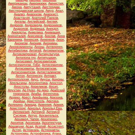
Американцы
,
Америкюки
,
Амнистия
,
Амона
,
Ампутация
,
Амстердам
,
Амстердамская школа
,
Амур
,
Анал
,
Анализ
,
Анархизм
,
Анархист
,
Анастасия
,
Анатолий Панков
,
Ангелы
,
Английский
,
Англия
,
Андреев
,
Андромеда
,
Андроников
,
Андропов
,
Андрюша
,
Анекдот
,
Анекдоты
,
Анжелика
,
Анимация
,
Анинаталия
,
Анисимов
,
Анклав
,
Анна
Каренина
,
Аннексия
,
Анненков
,
Анон
,
Анонизм
,
Аноним
,
Анонимы
,
Анонкомменты
,
Аноны
,
Антверпен
,
Антибиотики
,
Антигей
,
Антиемитизм
,
Антикомпромат
,
Антикультура
,
Антилопа гну
,
Антипушкин
,
Антисемит
,
Антисемитизм
,
Антисемитизм. ГеБе
,
Антисемитим
,
Антисемиты
,
Антисемтизм
,
Антисенмитизм
,
Антисталинизм
,
Антон
,
Антонеску
,
Антракт
,
Антропология
,
Анус
,
Анусы
,
Аононы
,
Апельсины
,
Апологетика
,
Апостол
,
Апостолы
,
Апреликов
,
Апсит
,
Апухтин
,
Ар Нуво
,
Ар деко
,
Арабский
терроризм
,
Арабы
,
Аргентина
,
Ардеко
,
Арест
,
Арефьева
,
Аризона
,
Арийцы
,
Аристотель
,
Арктика
,
Арлекино
,
Армада
,
Армения
,
Армия
,
Армстронг
,
Арнольд
,
Арнольд Ева
,
Артемизия
,
Артемуй
,
Артемуй
Сисярик
,
Артур
,
Архангельск
,
Архимед. Чапек
,
Архипенко
,
Архипов
,
Архипова
,
Архитектура
,
Аршакуни
,
Асад
,
Асатий
,
Ассистент
,
Астер
,
Астрахань
,
Астронавты
,
Астрономы
,
Астрофизика
,
Атака
,