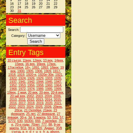
9
10
11
12
13
14
15
16
17
18
19
20
21
22
23
24
25
26
27
28
29
30
31
Search
Search:
Category:
Entry Tags
10 съезд
,
11век
,
12век
,
13 век
,
14век
,
15век
,
16 век
,
16век
,
17век
,
17октября
,
18+
,
1891
,
1893
,
18век
,
19
век
,
1900
,
1905
,
1906
,
1909
,
1917
,
1918
,
1919
,
1920-е
,
1920е-30е
,
1921
,
1922
,
1924
,
1926
,
1929
,
1933
,
1935
,
1937
,
1941
,
1942
,
1944
,
1945
,
1947
,
1952
,
1953
,
1956
,
1958
,
1960
,
1964
,
1968
,
1972
,
1974
,
1989
,
1995
,
1999
,
19век
,
2 мая
,
20 век
,
20-век
,
20-й век
,
20-ый век
,
2002
,
2003
,
2004
,
2006
,
2010
,
2011
,
2012
,
2013
,
2014
,
2015
,
2016
,
2017
,
2018
,
2019
,
2020
,
2021
,
2022
,
2023
,
2024
,
2025
,
2026
,
20век
,
20см
,
21 Октября
,
21век
,
23
февраля
,
25 лет
,
27 февраля
,
27
января
,
30-е
,
3d
,
5 марта
,
53
,
531
,
57
,
5772
,
630
,
66300
,
666
,
7 октября
,
70-
е
,
70-е годы
,
70лет
,
777
,
88
,
9-ое
марта
,
9/11
,
90-е
,
920
,
:Адамс
,
XVII
съезд
,
a_n_d_r_u_s_h_a
,
abuse
,