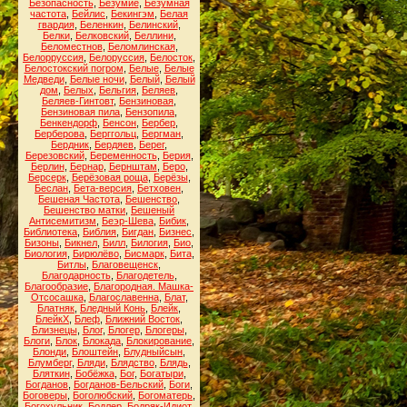
Безопасность
,
Безумие
,
Безумная
частота
,
Бейлис
,
Бекингэм
,
Белая
гвардия
,
Беленкин
,
Белинский
,
Белки
,
Белковский
,
Беллини
,
Беломестнов
,
Беломлинская
,
Белорруссия
,
Белоруссия
,
Белосток
,
Белостокский погром
,
Белые
,
Белые
Медведи
,
Белые ночи
,
Белый
,
Белый
дом
,
Белых
,
Бельгия
,
Беляев
,
Беляев-Гинтовт
,
Бензиновая
,
Бензиновая пила
,
Бензопила
,
Бенкендорф
,
Бенсон
,
Бербер
,
Берберова
,
Берггольц
,
Бергман
,
Бердник
,
Бердяев
,
Берег
,
Березовский
,
Беременность
,
Берия
,
Берлин
,
Бернар
,
Бернштам
,
Беро
,
Берсерк
,
Берёзовая роща
,
Берёзы
,
Беслан
,
Бета-версия
,
Бетховен
,
Бешеная Частота
,
Бешенство
,
Бешенство матки
,
Бешеный
Антисемитизм
,
Беэр-Шева
,
Бибик
,
Библиотека
,
Библия
,
Бигдан
,
Бизнес
,
Бизоны
,
Бикнел
,
Билл
,
Билогия
,
Био
,
Биология
,
Бирюлёво
,
Бисмарк
,
Бита
,
Битлы
,
Благовещенск
,
Благодарность
,
Благодетель
,
Благообразие
,
Благородная. Машка-
Отсосашка
,
Благославенна
,
Блат
,
Блатняк
,
Бледный Конь
,
Блейк
,
БлейкХ
,
Блеф
,
Ближний Восток
,
Близнецы
,
Блог
,
Блогер
,
Блогеры
,
Блоги
,
Блок
,
Блокада
,
Блокирование
,
Блонди
,
Блоштейн
,
Блудныйсын
,
Блумберг
,
Бляди
,
Блядство
,
Блядь
,
Бляткин
,
Бобёжка
,
Бог
,
Богатыри
,
Богданов
,
Богданов-Бельский
,
Боги
,
Боговеры
,
Боголюбский
,
Богоматерь
,
Богохульник
,
Бодлер
,
Бодряк-Идиот
,