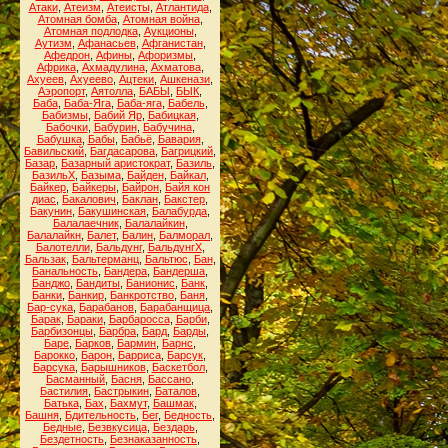
Атаки
,
Атеизм
,
Атеисты
,
Атлантида
,
Атомная бомба
,
Атомная война
,
Атомная подлодка
,
Аукционы
,
Аутизм
,
Афанасьев
,
Афганистан
,
Афедрон
,
Афины
,
Афоризмы
,
Африка
,
Ахмадулина
,
Ахматова
,
Ахуеев
,
Ахуеево
,
Ацтеки
,
Ашкенази
,
Аэропорт
,
Аятолла
,
БАБЫ
,
БЫК
,
Баба
,
Баба-Яга
,
Баба-яга
,
Бабель
,
Бабизмы
,
Бабий Яр
,
Бабицкая
,
Бабочки
,
Бабурин
,
Бабучина
,
Бабушка
,
Бабы
,
Бабьё
,
Бавария
,
Бавильский
,
Багдасарова
,
Багрицкий
,
Базар
,
Базарный аристократ
,
Базиль
,
БазильХ
,
Базыма
,
Байден
,
Байкал
,
Байкер
,
Байкеры
,
Байрон
,
Байя кон
диас
,
Бакалович
,
Баклан
,
Бакстер
,
Бакунин
,
Бакушинская
,
Балабурда
,
Балалаечник
,
Балалайкин
,
Балалайкн
,
Балет
,
Балин
,
Балморал
,
Балотелли
,
Бальдунг
,
БальдунгХ
,
Бальзак
,
Бальтерманц
,
Бальтюс
,
Бан
,
Банальность
,
Бандера
,
Бандерша
,
Банджо
,
Бандиты
,
Банионис
,
Банк
,
Банки
,
Банкир
,
Банкротство
,
Баня
,
Бар-сука
,
Барабанов
,
Барабанщица
,
Барак
,
Бараки
,
Барбаросса
,
Барби
,
Барбизонцы
,
Барбра
,
Бард
,
Барды
,
Баре
,
Барков
,
Бармин
,
Барнс
,
Барокко
,
Барон
,
Барриса
,
Барсук
,
Барсука
,
Барышников
,
Баскетбол
,
Басманный
,
Басня
,
Бассано
,
Бастилия
,
Бастрыкин
,
Баталов
,
Батька
,
Бах
,
Бахмут
,
Башмак
,
Башня
,
Бдительность
,
Бег
,
Бедность
,
Бедные
,
Безвкусица
,
Бездарь
,
Бездетность
,
Безнаказанность
,