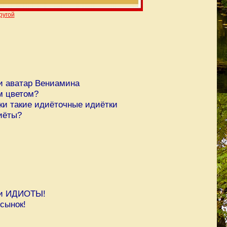
ругой
ли аватар Вениамина
м цветом?
ьки такие идиёточные идиётки
иёты?
 и ИДИОТЫ!
сынок!