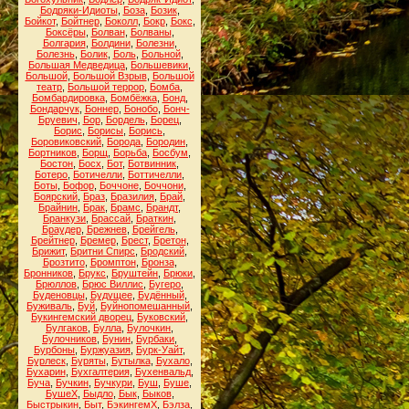
Бодряки-Идиоты
,
Боза
,
Бозик
,
Бойкот
,
Бойтнер
,
Боколл
,
Бокр
,
Бокс
,
Боксёры
,
Болван
,
Болваны
,
Болгария
,
Болдини
,
Болезни
,
Болезнь
,
Болик
,
Боль
,
Больной
,
Большая Медведица
,
Большевики
,
Большой
,
Большой Взрыв
,
Большой
театр
,
Большой террор
,
Бомба
,
Бомбардировка
,
Бомбёжка
,
Бонд
,
Бондарчук
,
Боннер
,
Бонобо
,
Бонч-
Бруевич
,
Бор
,
Бордель
,
Борец
,
Борис
,
Борисы
,
Борись
,
Боровиковский
,
Борода
,
Бородин
,
Бортников
,
Борщ
,
Борьба
,
Босбум
,
Бостон
,
Босх
,
Бот
,
Ботвинник
,
Ботеро
,
Ботичелли
,
Боттичелли
,
Боты
,
Бофор
,
Боччоне
,
Боччони
,
Боярский
,
Браз
,
Бразилия
,
Брай
,
Брайнин
,
Брак
,
Брамс
,
Брандт
,
Бранкузи
,
Брассай
,
Браткин
,
Браудер
,
Брежнев
,
Брейгель
,
Брейтнер
,
Бремер
,
Брест
,
Бретон
,
Брижит
,
Бритни Спирс
,
Бродский
,
Брозтито
,
Бромптон
,
Бронза
,
Бронников
,
Брукс
,
Бруштейн
,
Брюки
,
Брюллов
,
Брюс Виллис
,
Бугеро
,
Буденовцы
,
Будущее
,
Будённый
,
Буживаль
,
Буй
,
Буйнопомешанный
,
Букингемский дворец
,
Буковский
,
Булгаков
,
Булла
,
Булочкин
,
Булочников
,
Бунин
,
Бурбаки
,
Бурбоны
,
Буржуазия
,
Бурк-Уайт
,
Бурлеск
,
Буряты
,
Бутылка
,
Бухало
,
Бухарин
,
Бухгалтерия
,
Бухенвальд
,
Буча
,
Бучкин
,
Бучкури
,
Буш
,
Буше
,
БушеХ
,
Быдло
,
Бык
,
Быков
,
Быстрыкин
,
Быт
,
БэкингемХ
,
Бэлза
,