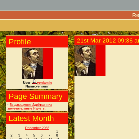
Re
Profile
21st-Mar-2012 09:36 
User:
veniamin
Name:
veniamin
Page Summary
·
Выдающиеся Идиётки и их
замечательные Идиёты.
Latest Month
December 2035
1
2
3
4
5
6
7
8