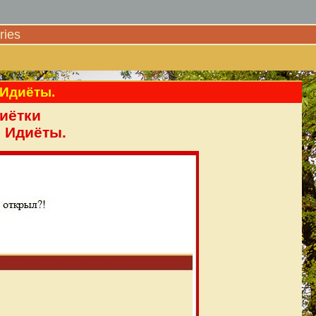
ies
 Идиёты.
иётки
 Идиёты.