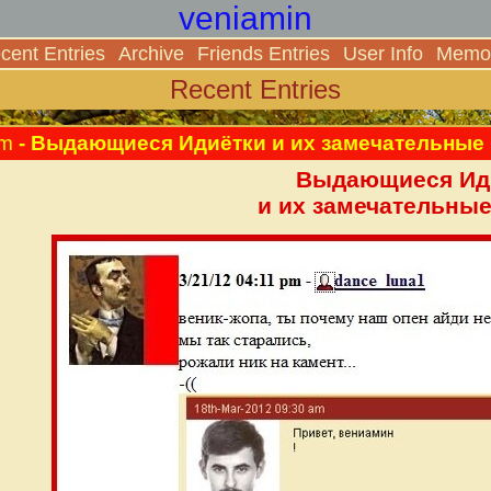
veniamin
cent Entries
Archive
Friends Entries
User Info
Memor
Recent Entries
am
- Выдающиеся Идиётки и их замечательные
Выдающиеся Ид
и их замечательные