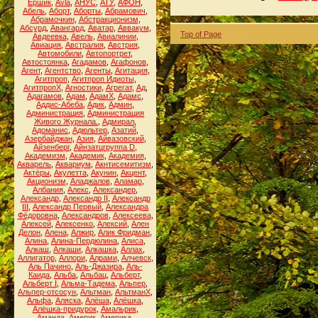
Ёршик
,
Аvla
,
АНУС
,
АТУ
,
АФОН
,
Абель
,
Аборт
,
Аборты
,
Абрамович
,
Абрамочкин
,
Абстракционизм
,
Абсурд
,
Авангард
,
Аватар
,
Аввакум
,
Top of Page
Авдеевка
,
Авель
,
Авиалинии
,
Авиация
,
Австралия
,
Австрия
,
Автомобили
,
Автопортрет
,
Автостоянка
,
Агадамов
,
Агафонов
,
Агент
,
Агентство
,
Агенты
,
Агитация
,
Агитпроп
,
Агитпроп Идиоты
,
АгитпропХ
,
Агностики
,
Агрегат
,
Ад
,
Адагамов
,
Адам
,
АдамХ
,
Адамс
,
Аддис-Абеба
,
Адик
,
Админ
,
Администрация
,
Администрация
Живого Журнала.
,
Адмирал
,
Адоманис
,
Адюльтер
,
Азатий
,
Азербайджан
,
Азия
,
Айвазовский
,
Айзенберг
,
Айнзатцгруппа D
,
Академизм
,
Академик
,
Академия
,
Акварель
,
Аквариум
,
Акнтисемитизм
,
Актёры
,
Акулетта
,
Акунин
,
Акцент
,
Акционизм
,
Аладжалов
,
Аламар
,
Албания
,
Алекс
,
Александер
,
Александр
,
Александр II
,
Александр
III
,
Александр Первый
,
Александра
Фёдоровна
,
Александров
,
Алексеева
,
Алексей
,
Алексенко
,
Алексий
,
Ален
Делон
,
Алена
,
Алжир
,
Алик Фридман
,
Алина
,
Алина-Пердюлина
,
Алиса
,
Алкаш
,
Алкаши
,
Алкашка
,
Аллах
,
Аллигатор
,
Аллори
,
Алрами
,
Алчевск
,
Аль Пачино
,
Аль-Джазира
,
Аль-
Каида
,
Альба
,
Альбац
,
Альберт
,
Альберт I
,
Альма-Тадема
,
Альпер
,
Альпер-отсосун
,
Альтман
,
АльтманХ
,
Альфа
,
Аляска
,
Алёша
,
Алёшка
,
Алёшка-придурок
,
Амальрик
,
Аманда
,
Америк
,
Америка
,