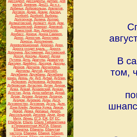
Диссидент
,
Диссиденты
,
Дитрих
,
Для
жалоб
,
Дневник
,
Дно21
,
До н.э.
,
Добиньи
,
Добровольцы
,
Довлатов
,
Договор
,
Додик
,
Дожди
,
Доклад
,
Долбоёб
,
Долбоёб. Выборы
,
Долгоруков
,
Долина
,
Доллар
,
Долматовский
,
Долматт
,
Доля
,
Дом
,
Сп
Домашевский
,
Домкрат
,
Домовой
,
Домострой
,
Дон
,
Донателло
,
Донбасс
,
Донецк
,
Донна Саммер
,
авгус
Донос
,
Доносчик
,
Доносчики
,
Доносы
,
Дополнение
,
Дореволюционная
,
Доренко
,
Дорн
,
Дорога уходит вдаль...
,
Дороги
,
Доронина
,
Достижение
,
Достоевский
,
Доход
,
Доходы
,
Доцент
,
Дочки
В са
Путина
,
Дочь
,
Драгуны
,
Драматург
,
Дрезден
,
Дрейфус
,
Дроздов
,
Дрозды
,
Дронов
,
Дрочила
,
Дрочиловка
,
том, 
Дрочилы
,
Другой
,
ДругойХ
,
Дружбанки
,
Дружбаны
,
Дружбаны
конец
,
Дрянь
,
Ду
,
Дуб
,
Дубай
,
Дублин
,
Дубровин
,
Дубровина
,
Дубровка
,
Дубровская
,
Дугаспер
,
Дугин
,
Дукрак
,
Дума
,
Думай
,
Дунаевский
,
Дункан
,
по
Дунстан
,
Дура
,
Дура набитая
,
Дурай
,
Дурак
,
Дураки
,
Дурачки
,
Дурачок
,
Дурдом
,
Дуремар
,
Дуры
,
Дуся
,
шнапс
Духовенство
,
Духовник
,
Дуэль
,
Дьяк
,
Дэни Клейн
,
Дюдяка-Хуяка
,
Дюков
,
Дюкрё
,
Дюма
,
Дюпакье
,
Дюрер
,
Дюссельдорф
,
Дягилев
,
Дядя
,
Дядя
Митя
,
Дёниц
,
ЕГЭ
,
ЕЖ
,
ЕР
,
ЕС
,
Ебабели
,
Ебало
,
Ебало Тифаретника
и Перманентная ЖОПА
,
Ебанат
,
Ебанатка
,
Ебанаты
,
Ебанутая
частота
,
Ебарики
,
Ебарня
,
Ебарня-
Шкабарня
,
Ебать-не-переебать
,