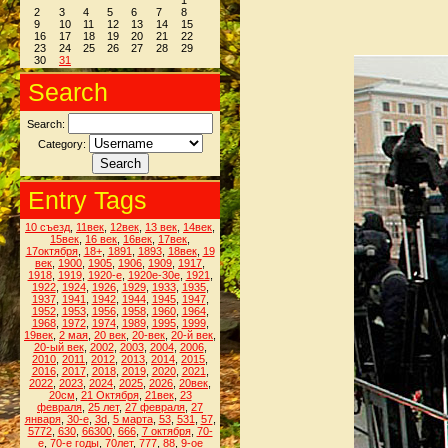
1
2
3
4
5
6
7
8
9
10
11
12
13
14
15
16
17
18
19
20
21
22
23
24
25
26
27
28
29
30
31
Search
Search:
Category:
Entry Tags
10 съезд
,
11век
,
12век
,
13 век
,
14век
,
15век
,
16 век
,
16век
,
17век
,
17октября
,
18+
,
1891
,
1893
,
18век
,
19
век
,
1900
,
1905
,
1906
,
1909
,
1917
,
1918
,
1919
,
1920-е
,
1920е-30е
,
1921
,
1922
,
1924
,
1926
,
1929
,
1933
,
1935
,
1937
,
1941
,
1942
,
1944
,
1945
,
1947
,
1952
,
1953
,
1956
,
1958
,
1960
,
1964
,
1968
,
1972
,
1974
,
1989
,
1995
,
1999
,
19век
,
2 мая
,
20 век
,
20-век
,
20-й век
,
20-ый век
,
2002
,
2003
,
2004
,
2006
,
2010
,
2011
,
2012
,
2013
,
2014
,
2015
,
2016
,
2017
,
2018
,
2019
,
2020
,
2021
,
2022
,
2023
,
2024
,
2025
,
2026
,
20век
,
20см
,
21 Октября
,
21век
,
23
февраля
,
25 лет
,
27 февраля
,
27
января
,
30-е
,
3d
,
5 марта
,
53
,
531
,
57
,
5772
,
630
,
66300
,
666
,
7 октября
,
70-
е
,
70-е годы
,
70лет
,
777
,
88
,
9-ое