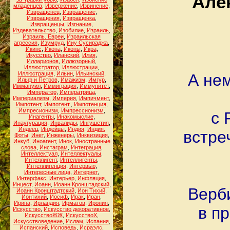
Але
младенцев
,
Извержение
,
Извинение
,
Извращенец
,
Извращение
,
Извращения
,
Извращенка
,
Извращенцы
,
Изгнание
,
Издевательство
,
Изобилие
,
Израиль
,
Израиль. Евреи
,
Израильская
агрессия
,
Изумруд
,
Ииу Сусираджа
,
Икинс
,
Икона
,
Иконы
,
Икра
,
Икусство
,
Иланский
,
Илия
,
Илларионов
,
Иллюзорный
,
Иллюстратор
,
Иллюстрации
,
Иллюстрация
,
Ильин
,
Ильинский
,
А нем
Ильф и Петров
,
Имажизм
,
Имгур
,
Иммануил
,
Иммиграция
,
Иммунитет
,
Император
,
Императрица
,
Империализм
,
Империя
,
Импичмент
,
Импотент
,
Импотент.
,
Импотенция
,
Импресионизм
,
Импрессионизм
,
с 
Инагенты
,
Инакомыслие
,
Инаугурация
,
Инвалиды
,
Ингушетия
,
Индеец
,
Индейцы
,
Индия
,
Индия.
встре
Фоты
,
Инет
,
Инженеры
,
Инквизиция
,
Инкуб
,
Иноагент
,
Инок
,
Иностранные
слова
,
Инстаграм
,
Интеграция
,
Интеллектуал
,
Интеллектуалы
,
Интеллигент
,
Интеллигенты
,
Интеллигенция
,
Интервью
,
Интересные лица
,
Интернет
,
Интерфакс
,
Интерьер
,
Инфляция
,
Инцест
,
Иоанн
,
Иоанн Кронштадский
,
Верб
Иоанн Кронштадтский
,
Ион Тихий
,
Ионтихий
,
Иосиф
,
Ирак
,
Иран
,
Ирина
,
Ирландия
,
Ирматов
,
Ирония
,
в п
Искусство
,
Искусство декоративное
,
ИскусствоЖЖ
,
ИскусствоХ
,
Искусствоведение
,
Ислам
,
Испания
,
Испанский
,
Исповедь
,
Исраэлс
,