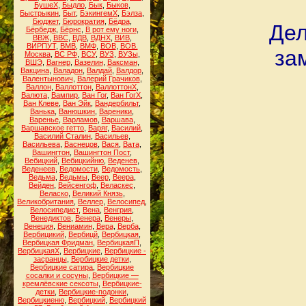
БушеХ
,
Быдло
,
Бык
,
Быков
,
Быстрыкин
,
Быт
,
БэкингемХ
,
Бэлза
,
Бюджет
,
Бюрократия
,
Бёдра
,
Дел
Бёрбедж
,
Бёрнс
,
В рот ему ноги
,
ВВЖ
,
ВВС
,
ВДВ
,
ВДНХ
,
ВИВ
,
ВИРПУТ
,
ВМВ
,
ВМФ
,
ВОВ
,
ВОВ.
за
Москва
,
ВС РФ
,
ВСУ
,
ВУЗ
,
ВУЗы
,
ВШЭ
,
Вагнер
,
Вазелин
,
Ваксман
,
Вакцина
,
Валадон
,
Валдай
,
Валдор
,
Валентынович
,
Валерий Грачиков
,
Валлон
,
Валлоттон
,
ВаллоттонХ
,
Валюта
,
Вампир
,
Ван Гог
,
Ван ГогХ
,
Ван Клеве
,
Ван Эйк
,
Вандербильт
,
Ванька
,
Ванюшкин
,
Вареники
,
Варенье
,
Варламов
,
Варшава
,
Варшавское гетто
,
Варяг
,
Василий
,
Василий Сталин
,
Васильев
,
Васильева
,
Васнецов
,
Вася
,
Вата
,
Вашингтон
,
Вашингтон Пост
,
Вебицкий
,
Вебицкийню
,
Веденев
,
Веденеев
,
Ведомости
,
Ведомость
,
Ведьма
,
Ведьмы
,
Веер
,
Веера
,
Вейден
,
Вейсенгоф
,
Веласкес
,
Веласко
,
Великий Князь
,
Великобритания
,
Веллер
,
Велосипед
,
Велосипедист
,
Вена
,
Венгрия
,
Венедиктов
,
Венера
,
Венеры
,
Венеция
,
Вениамин
,
Вера
,
Верба
,
Вербицикий
,
Вербицй
,
Вербицкая
,
Вербицкая Фридман
,
ВербицкаяП
,
ВербицкаяХ
,
Вербицкие
,
Вербицкие -
засранцы
,
Вербицкие детки
,
Вербицкие сатира
,
Вербицкие
сосалки и сосуны
,
Вербицкие —
кремлёвские сексоты
,
Вербицкие-
детки
,
Вербицкие-подонки
,
Вербицкиеню
,
Вербицкий
,
Вербицкий