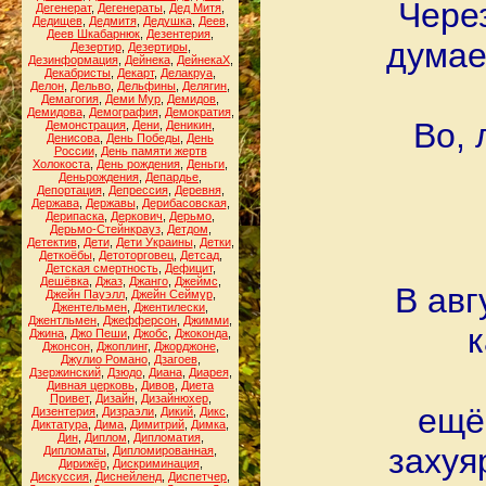
Через
Дегенерат
,
Дегенераты
,
Дед Митя
,
Дедищев
,
Дедмитя
,
Дедушка
,
Деев
,
Деев Шкабарнюк
,
Дезентерия
,
думае
Дезертир
,
Дезертиры
,
Дезинформация
,
Дейнека
,
ДейнекаХ
,
Декабристы
,
Декарт
,
Делакруа
,
Делон
,
Дельво
,
Дельфины
,
Делягин
,
Демагогия
,
Деми Мур
,
Демидов
,
Демидова
,
Демография
,
Демократия
,
Во,
Демонстрация
,
Дени
,
Деникин
,
Денисова
,
День Победы
,
День
России
,
День памяти жертв
Холокоста
,
День рождения
,
Деньги
,
Деньрождения
,
Депардье
,
Депортация
,
Депрессия
,
Деревня
,
Держава
,
Державы
,
Дерибасовская
,
Дерипаска
,
Деркович
,
Дерьмо
,
Дерьмо-Стейнкрауз
,
Детдом
,
Детектив
,
Дети
,
Дети Украины
,
Детки
,
Деткоёбы
,
Детоторговец
,
Детсад
,
Детская смертность
,
Дефицит
,
Дешёвка
,
Джаз
,
Джанго
,
Джеймс
,
В авг
Джейн Пауэлл
,
Джейн Сеймур
,
Джентельмен
,
Джентилески
,
Джентльмен
,
Джефферсон
,
Джимми
,
к
Джина
,
Джо Пеши
,
Джобс
,
Джоконда
,
Джонсон
,
Джоплинг
,
Джорджоне
,
Джулио Романо
,
Дзагоев
,
Дзержинский
,
Дзюдо
,
Диана
,
Диарея
,
Дивная церковь
,
Дивов
,
Диета
Привет
,
Дизайн
,
Дизайнюхер
,
ещё
Дизентерия
,
Дизраэли
,
Дикий
,
Дикс
,
Диктатура
,
Дима
,
Димитрий
,
Димка
,
Дин
,
Диплом
,
Дипломатия
,
захуя
Дипломаты
,
Дипломированная
,
Дирижёр
,
Дискриминация
,
Дискуссия
,
Диснейленд
,
Диспетчер
,