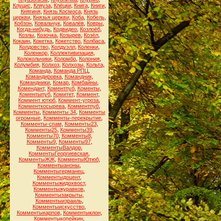
Клуцис
,
Кляуза
,
Клёцки
,
Книга
,
Книги
,
Княгиня
,
Князь Космоса
,
Князь
церкви
,
Князья церкви
,
Коба
,
Кобель
,
Кобзон
,
Ковальчук
,
Ковалёв
,
Ковры
,
Когда-нибудь
,
Кодвидео
,
Козлоёб
,
Козлы
,
Козочка
,
Козырев
,
Козёл
,
Кокаин
,
Кокетка
,
Кокетство
,
Колбаса
,
Колдовство
,
Колдуэлл
,
Коленки
,
Коленкор
,
Коллективизация
,
Колокольчики
,
Коломбо
,
Колония
,
Колумбия
,
Колхоз
,
Колхозы
,
Кольта
,
Команда
,
Команда РПЦ
,
Командировка
,
Командник
,
Командники
,
Комар
,
Комбайны
,
Комендант
,
Коментпуб
,
Коменты
,
Коментыпуб
,
Комитет
,
Коммент
,
Коммент ютюб
,
Коммент-угроза
,
Комменткосырева
,
Комментпуб
,
Комменты
,
Комменты 34
,
Комменты
огромные
,
Комменты-перекрытие
,
Комменты-спам
,
Комменты23
,
Комменты25
,
Комменты39
,
Комменты70
,
Комменты8
,
Комменты9
,
Комменты97
,
КомментыВалдор
,
КомментыГеоргиевская
,
КомментыЖЖ
,
КомментыЮтюб
,
Комментыаноны
,
Комментыгерманец
,
Комментыдоцент
,
Комментыжидохвост
,
Комментыжуравков
,
Комментызакрыты
,
Комментыизраиль
,
Комментыискусство
,
Комментыкарпов
,
Комментыклон
,
Комментыкопейкин
,