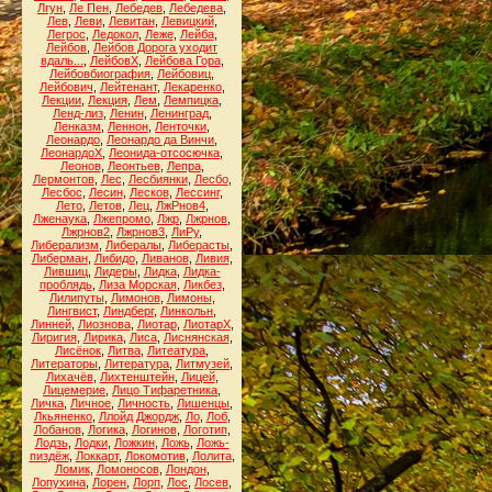
Лгун
,
Ле Пен
,
Лебедев
,
Лебедева
,
Лев
,
Леви
,
Левитан
,
Левицкий
,
Легрос
,
Ледокол
,
Леже
,
Лейба
,
Лейбов
,
Лейбов Дорога уходит
вдаль...
,
ЛейбовХ
,
Лейбова Гора
,
Лейбовбиография
,
Лейбовиц
,
Лейбович
,
Лейтенант
,
Лекаренко
,
Лекции
,
Лекция
,
Лем
,
Лемпицка
,
Ленд-лиз
,
Ленин
,
Ленинград
,
Ленказм
,
Леннон
,
Ленточки
,
Леонардо
,
Леонардо да Винчи
,
ЛеонардоХ
,
Леонида-отсосючка
,
Леонов
,
Леонтьев
,
Лепра
,
Лермонтов
,
Лес
,
Лесбиянки
,
Лесбо
,
Лесбос
,
Лесин
,
Лесков
,
Лессинг
,
Лето
,
Летов
,
Лец
,
ЛжРнов4
,
Лженаука
,
Лжепромо
,
Лжр
,
Лжрнов
,
Лжрнов2
,
Лжрнов3
,
ЛиРу
,
Либерализм
,
Либералы
,
Либерасты
,
Либерман
,
Либидо
,
Ливанов
,
Ливия
,
Лившиц
,
Лидеры
,
Лидка
,
Лидка-
проблядь
,
Лиза Морская
,
Ликбез
,
Лилипуты
,
Лимонов
,
Лимоны
,
Лингвист
,
Линдберг
,
Линкольн
,
Линней
,
Лиознова
,
Лиотар
,
ЛиотарХ
,
Лиригия
,
Лирика
,
Лиса
,
Лиснянская
,
Лисёнок
,
Литва
,
Литеатура
,
Литераторы
,
Литература
,
Литмузей
,
Лихачёв
,
Лихтенштейн
,
Лицей
,
Лицемерие
,
Лицо Тифаретника
,
Личка
,
Личное
,
Личность
,
Лишенцы
,
Лкьяненко
,
Ллойд Джордж
,
Ло
,
Лоб
,
Лобанов
,
Логика
,
Логинов
,
Логотип
,
Лодзь
,
Лодки
,
Ложкин
,
Ложь
,
Ложь-
пиздёж
,
Локкарт
,
Локомотив
,
Лолита
,
Ломик
,
Ломоносов
,
Лондон
,
Лопухина
,
Лорен
,
Лорп
,
Лос
,
Лосев
,