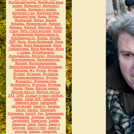
Жидовская морда
,
Жидовские алые
вожжи
,
Жидохвост
,
Жидохвост
Цезарь
,
Жидохвост можно
,
Жидохвост-кот
,
Жидохвостера
,
Жидохвостизм
,
Жиды
,
Жизнь
,
Жилинский
,
Жильё
,
Жираф
,
Жирафы
,
Жириновский
,
Жирная
,
Жирные
,
Жирный
,
Жиртрест
,
Жить
стало
,
Жить стало веселее
,
Жлоб
,
Жлобовидная Хромосомность
,
Жлобовидность
,
Жлобы
,
Жлобы.
ЛЖР
,
Жопа
,
Жопа Вербицкий
,
Жопа
Люляки
,
Жопа Маковецкий
,
Жопа
Тифаретника
,
Жопа Фридман
,
Жопа
с ушами
,
ЖопаФридман
,
Жоподавалец
,
Жополиз
,
Жополизы
,
Жопорожденцы
,
Жопофилософ
,
Жопоёб
,
Жоппозиционерка
,
Жоппозиционеры
,
Жоппоопозиция
,
Жопшник
,
Жу
,
Жуков
,
Жулик
,
Жулики
,
Жульман
,
Журавков
,
Журавковкомменты
,
Журнал
,
Журналист
,
Журналистика
,
Журналисты
,
Журналы
,
Журфак
,
Жыды
,
Жюри
,
Жёлтая дорога
,
Жёлтая пресса
,
Жёлтые листья
,
ЗАЗ
,
ЗИМ
,
За вашу и нашу свободу
,
Забан
,
Забан ЖЖ
,
ЗабанЖЖ
,
Забанить меня
,
Заблоцкий-
Десятовский
,
Зависть
,
Загадка
,
Заглот
,
Заглот.
,
Загорский
,
Заграница
,
Загреб
,
Зад
,
Задержание
,
Задержания
,
Задница
,
Задорнов
,
ЗадорновХ
,
Зажигалка
,
Зажим
,
Заказуха
,
Закат
,
Закон
,
Закон о
Цензуре
,
Закон о геях
,
Закон о
цензуре
,
Законы
,
Закрытие
,