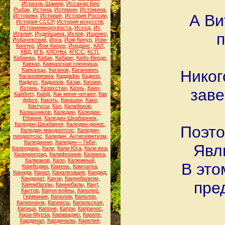
Исраэль Шамир
,
Иссахар Бер
Рыбак
,
Истина
,
Истомин
,
Истомина
,
А Ви
Историки
,
История
,
История России
,
История СССР
,
История искусств
,
Историяжидохвоста
,
Исход
,
Ит
,
п
Италия
,
Иудейщина
,
Ихлов
,
Ищенко
,
Йобачевский
,
Йога
,
Йом Кипур
,
Йом-
Киппур
,
Йом-Кипур
,
Йорданс
,
КАЛ
,
КВД
,
КГБ
,
КЛОНЫ
,
КПСС
,
КСП
,
Кабаева
,
Кабак
,
Кабаре
,
Кабо-Верде
,
Кавказ
,
Кавказская пленница
,
Кавказцы
,
Каганов
,
Каганович
,
Никог
Кагановмама
,
Каддафи
,
Кадило
,
Кадмус
,
Кадыров
,
Казак
,
Казаки
,
Казань
,
Казахстан
,
Казнь
,
Каин
,
заве
Кайботт
,
Кайф
,
Как меня читают
,
Как
ффсе
,
Какать
,
Какашки
,
Како
,
Кактусы
,
Кал
,
Калабеков
,
Калашников
,
Каледин
,
Каледин-
Ебарня
,
Каледин-Шкабарнюк
,
Каледин-Шкабарня
,
Каледин-донос
,
Поэто
Каледин-мандоотсос
,
Каледин-
пиздоотсос
,
Каледин. Антисемитизм
,
Калединню
,
Каледин— ГеБе
,
Явл
Календарь
,
Кали
,
Кали Юга
,
Кали юга
,
Калининград
,
Калифорния
,
Калиюга
,
Калмаков
,
Кало
,
Калюжный
,
В это
Камбоджа
,
Камень
,
Камчатка
,
Канада
,
Канал
,
Канализация
,
Кандид
,
Кандидат
,
Канзи
,
Каннибализм
,
пре
Каннибаллы
,
Каннибалы
,
Кант
,
Кантор
,
Канун войны
,
Канцлер.
Германия
,
Капелла
,
Капелло
,
Капернаум
,
Каперсы
,
Капильская
,
Капица
,
Капоне
,
Капри
,
Капричос
,
Кара-Мурза
,
Караваджо
,
Карате
,
Кардинал
,
Кардиналы
,
Карелия
,