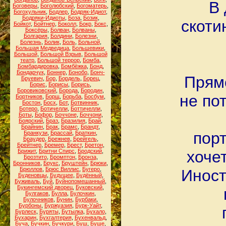
В 
Боговеры
,
Боголюбский
,
Богоматерь
,
Богохульник
,
Бодлер
,
Бодряк-Идиот
,
Бодряки-Идиоты
,
Боза
,
Бозик
,
скоти
Бойкот
,
Бойтнер
,
Боколл
,
Бокр
,
Бокс
,
Боксёры
,
Болван
,
Болваны
,
Болгария
,
Болдини
,
Болезни
,
Болезнь
,
Болик
,
Боль
,
Больной
,
Большая Медведица
,
Большевики
,
Большой
,
Большой Взрыв
,
Большой
театр
,
Большой террор
,
Бомба
,
Бомбардировка
,
Бомбёжка
,
Бонд
,
Бондарчук
,
Боннер
,
Бонобо
,
Бонч-
Прямо
Бруевич
,
Бор
,
Бордель
,
Борец
,
Борис
,
Борисы
,
Борись
,
Боровиковский
,
Борода
,
Бородин
,
не по
Бортников
,
Борщ
,
Борьба
,
Босбум
,
Бостон
,
Босх
,
Бот
,
Ботвинник
,
Ботеро
,
Ботичелли
,
Боттичелли
,
Боты
,
Бофор
,
Боччоне
,
Боччони
,
Боярский
,
Браз
,
Бразилия
,
Брай
,
Брайнин
,
Брак
,
Брамс
,
Брандт
,
порт
Бранкузи
,
Брассай
,
Браткин
,
Браудер
,
Брежнев
,
Брейгель
,
Брейтнер
,
Бремер
,
Брест
,
Бретон
,
Брижит
,
Бритни Спирс
,
Бродский
,
хоче
Брозтито
,
Бромптон
,
Бронза
,
Бронников
,
Брукс
,
Бруштейн
,
Брюки
,
Брюллов
,
Брюс Виллис
,
Бугеро
,
Иност
Буденовцы
,
Будущее
,
Будённый
,
Буживаль
,
Буй
,
Буйнопомешанный
,
Букингемский дворец
,
Буковский
,
Булгаков
,
Булла
,
Булочкин
,
Булочников
,
Бунин
,
Бурбаки
,
Бурбоны
,
Буржуазия
,
Бурк-Уайт
,
Бурлеск
,
Буряты
,
Бутылка
,
Бухало
,
Бухарин
,
Бухгалтерия
,
Бухенвальд
,
Буча
,
Бучкин
,
Бучкури
,
Буш
,
Буше
,