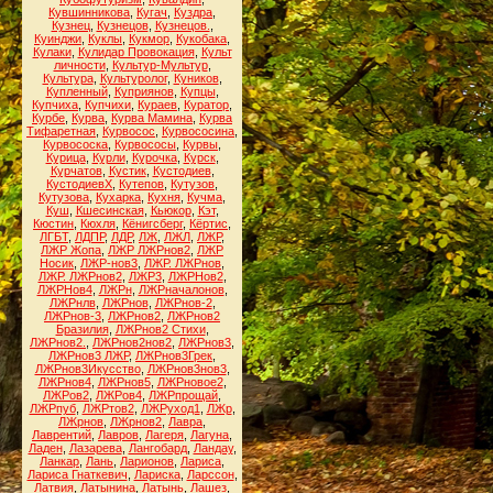
Кувшинникова
,
Кугач
,
Куздра
,
Кузнец
,
Кузнецов
,
Кузнецов.
,
Куинджи
,
Куклы
,
Кукмор
,
Кукобака
,
Кулаки
,
Кулидар Провокация
,
Культ
личности
,
Культур-Мультур
,
Культура
,
Культуролог
,
Куников
,
Купленный
,
Куприянов
,
Купцы
,
Купчиха
,
Купчихи
,
Кураев
,
Куратор
,
Курбе
,
Курва
,
Курва Мамина
,
Курва
Тифаретная
,
Курвосос
,
Курвососина
,
Курвососка
,
Курвососы
,
Курвы
,
Курица
,
Курли
,
Курочка
,
Курск
,
Курчатов
,
Кустик
,
Кустодиев
,
КустодиевХ
,
Кутепов
,
Кутузов
,
Кутузова
,
Кухарка
,
Кухня
,
Кучма
,
Куш
,
Кшесинская
,
Кьюкор
,
Кэт
,
Кюстин
,
Кюхля
,
Кёнигсберг
,
Кёртис
,
ЛГБТ
,
ЛДПР
,
ЛДР
,
ЛЖ
,
ЛЖЛ
,
ЛЖР
,
ЛЖР Жопа
,
ЛЖР ЛЖРнов2
,
ЛЖР
Носик
,
ЛЖР-нов3
,
ЛЖР. ЛЖРнов
,
ЛЖР. ЛЖРнов2
,
ЛЖР3
,
ЛЖРНов2
,
ЛЖРНов4
,
ЛЖРн
,
ЛЖРначалонов
,
ЛЖРнлв
,
ЛЖРнов
,
ЛЖРнов-2
,
ЛЖРнов-3
,
ЛЖРнов2
,
ЛЖРнов2
Бразилия
,
ЛЖРнов2 Стихи
,
ЛЖРнов2.
,
ЛЖРнов2нов2
,
ЛЖРнов3
,
ЛЖРнов3 ЛЖР
,
ЛЖРнов3Грек
,
ЛЖРнов3Икусство
,
ЛЖРнов3нов3
,
ЛЖРнов4
,
ЛЖРнов5
,
ЛЖРновое2
,
ЛЖРов2
,
ЛЖРов4
,
ЛЖРпрощай
,
ЛЖРпуб
,
ЛЖРтов2
,
ЛЖРуход1
,
ЛЖр
,
ЛЖрнов
,
ЛЖрнов2
,
Лавра
,
Лаврентий
,
Лавров
,
Лагеря
,
Лагуна
,
Ладен
,
Лазарева
,
Лангобард
,
Ландау
,
Ланкар
,
Лань
,
Ларионов
,
Лариса
,
Лариса Гнаткевич
,
Лариска
,
Ларссон
,
Латвия
,
Латынина
,
Латынь
,
Лашез
,