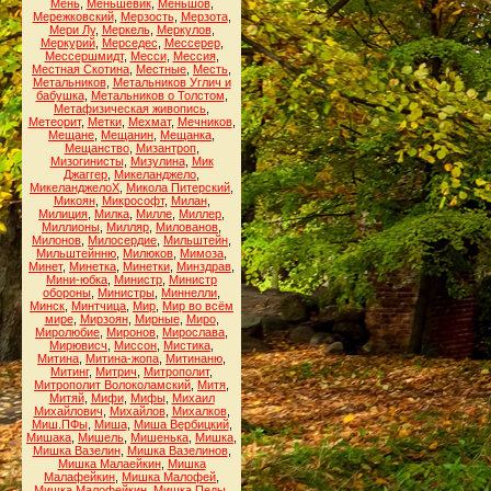
Мень
,
Меньшевик
,
Меньшов
,
Мережковский
,
Мерзость
,
Мерзота
,
Мери Лу
,
Меркель
,
Меркулов
,
Меркурий
,
Мерседес
,
Мессерер
,
Мессершмидт
,
Месси
,
Мессия
,
Местная Скотина
,
Местные
,
Месть
,
Метальников
,
Метальников Углич и
бабушка
,
Метальников о Толстом
,
Метафизическая живопись
,
Метеорит
,
Метки
,
Мехмат
,
Мечников
,
Мещане
,
Мещанин
,
Мещанка
,
Мещанство
,
Мизантроп
,
Мизогинисты
,
Мизулина
,
Мик
Джаггер
,
Микеланджело
,
МикеланджелоХ
,
Микола Питерский
,
Микоян
,
Микрософт
,
Милан
,
Милиция
,
Милка
,
Милле
,
Миллер
,
Миллионы
,
Милляр
,
Милованов
,
Милонов
,
Милосердие
,
Мильштейн
,
Мильштейнню
,
Милюков
,
Мимоза
,
Минет
,
Минетка
,
Минетки
,
Минздрав
,
Мини-юбка
,
Министр
,
Министр
обороны
,
Министры
,
Миннелли
,
Минск
,
Минтчица
,
Мир
,
Мир во всём
мире
,
Мирзоян
,
Мирные
,
Миро
,
Миролюбие
,
Миронов
,
Мирослава
,
Мирювисч
,
Миссон
,
Мистика
,
Митина
,
Митина-жопа
,
Митинаню
,
Митинг
,
Митрич
,
Митрополит
,
Митрополит Волоколамский
,
Митя
,
Митяй
,
Мифи
,
Мифы
,
Михаил
Михайлович
,
Михайлов
,
Михалков
,
Миш.ПФы
,
Миша
,
Миша Вербицкий
,
Мишака
,
Мишель
,
Мишенька
,
Мишка
,
Мишка Вазелин
,
Мишка Вазелинов
,
Мишка Малаейкин
,
Мишка
Малафейкин
,
Мишка Малофей
,
Мишка Малофейкин
,
Мишка Педы
,