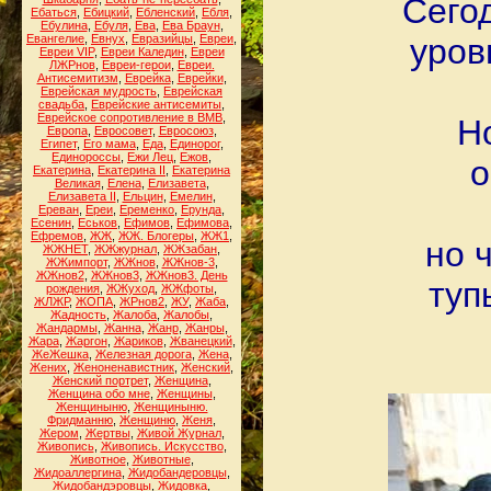
Сего
Ебаться
,
Ебицкий
,
Ебленский
,
Ебля
,
Ебулина
,
Ебуля
,
Ева
,
Ева Браун
,
Евангелие
,
Евнух
,
Евразийцы
,
Евреи
,
уров
Евреи VIP
,
Евреи Каледин
,
Евреи
ЛЖРнов
,
Евреи-герои
,
Евреи.
Антисемитизм
,
Еврейка
,
Еврейки
,
Еврейская мудрость
,
Еврейская
свадьба
,
Еврейские антисемиты
,
Еврейское сопротивление в ВМВ
,
Н
Европа
,
Евросовет
,
Евросоюз
,
Египет
,
Его мама
,
Еда
,
Единорог
,
Единороссы
,
Ежи Лец
,
Ежов
,
о
Екатерина
,
Екатерина II
,
Екатерина
Великая
,
Елена
,
Елизавета
,
Елизавета II
,
Ельцин
,
Емелин
,
Ереван
,
Ереи
,
Еременко
,
Ерунда
,
Есенин
,
Еськов
,
Ефимов
,
Ефимова
,
Ефремов
,
ЖЖ
,
ЖЖ. Блогеры
,
ЖЖ1
,
но 
ЖЖНЕТ
,
ЖЖжурнал
,
ЖЖзабан
,
ЖЖимпорт
,
ЖЖнов
,
ЖЖнов-3
,
ЖЖнов2
,
ЖЖнов3
,
ЖЖнов3. День
туп
рождения
,
ЖЖуход
,
ЖЖфоты
,
ЖЛЖР
,
ЖОПА
,
ЖРнов2
,
ЖУ
,
Жаба
,
Жадность
,
Жалоба
,
Жалобы
,
Жандармы
,
Жанна
,
Жанр
,
Жанры
,
Жара
,
Жаргон
,
Жариков
,
Жванецкий
,
ЖеЖешка
,
Железная дорога
,
Жена
,
Жених
,
Женоненавистник
,
Женский
,
Женский портрет
,
Женщина
,
Женщина обо мне
,
Женщины
,
Женщиныню
,
Женщиныню.
Фридманню
,
Женщиню
,
Женя
,
Жером
,
Жертвы
,
Живой Журнал
,
Живопись
,
Живопись. Искусство
,
Животное
,
Животные
,
Жидоаллергина
,
Жидобандеровцы
,
Жидобандэровцы
,
Жидовка
,