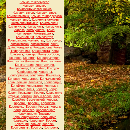
Комментыкосырева
,
Комментылукес
,
Комментыметальников
,
Комментымои
,
Комментынов
,
Комментыпанк
,
Комментыподдержка
,
Комментыпуб
,
Комментысексоты
,
Комментытатьяна
,
Коммменты
,
Коммунизм
,
Коммунист
,
Коммунист.
Зараза
,
Коммунисты
,
Комп
,
Компартия
,
Компграфика
,
Компиляция
,
Композитор
,
Композиция
,
Компьютер
,
Комсомол
,
Комсомолка
,
Комсомолки
,
Конан
Дойл
,
Кондопога
,
Кондрашова
,
Конец
Тифаретника
,
Конец света
,
Кони
,
Конквест
,
Конкурс
,
Конкурс-Эссе
,
Кононов
,
Конопля
,
Консерватория
,
Константин Долматов
,
Константинов
,
Констатация
,
Конституция
,
Контрабанда
,
Контрабас
,
Контуры
,
Конференции
,
Конфеты
,
Конформизм
,
Конфуций
,
Концевич
,
Концерт
,
Концлагерь
,
Кончаловский
,
Конь
,
Коньки
,
Конёнков
,
Кооперация
,
Копейкин
,
Копенгаген
,
Копипаст
,
Копирайт
,
Копы
,
Корветт
,
Корда
,
Корея
,
Коржавин
,
Коринт
,
Кормление
грудью
,
Кормон
,
Корни волос
,
Коро
,
Коробков-Землянский
,
Корова
,
Коровин
,
Коровы
,
Королева
,
Короленко
,
Короли
,
Король
,
Король
Карл
,
Королёв
,
Коронавирус
,
Коронавирус Плакатки
,
Коронавируснов2
,
Коронация
,
Корреджо
,
Коррупция
,
Корсет
,
Корупция
,
Корчак
,
Коселёк
,
Космонавты
,
Космос
,
Кострома
,