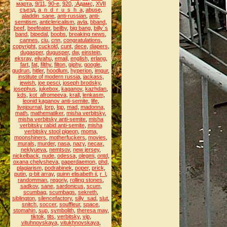
марта
,
9/11
,
90-е
,
920
,
:Адамс
,
XVII
съезд
,
a_n_d_r_u_s_h_a
,
abuse
,
aladdin_sane
,
anti-russian
,
anti-
semitism
,
anticlericalism
,
avla
,
bband
,
beef
,
beefeater
,
beilby
,
big bang
,
billy`s
band
,
bipedal
,
boobs
,
breaking news
,
cannes
,
ciu
,
cnn
,
congratulations
,
copyright
,
cuckold
,
cunt
,
dece
,
diapers
,
dugasper
,
dugusper
,
dw
,
einstein
,
eksray
,
eliyahu
,
email
,
english
,
erlang
,
fart
,
fat
,
filthy
,
filton
,
giphy
,
google
,
gudrun
,
hitler
,
hoodlum
,
hyperion
,
imgur
,
institute of modern russia
,
jackass
,
jewish
,
joe pesci
,
joseph brodsky
,
josephus
,
jukebox
,
kaganov
,
kazhdan
,
kds
,
kot_afromeeva
,
krall
,
lenkasm
,
leonid kaganov anti-semite
,
life
,
livejournal
,
lorp
,
lqp
,
mad
,
madonna
,
math
,
mathematiker
,
misha verbitsky
,
misha verbitsky anti-semite
,
misha
verbitsky rabid anti-semite
,
misha
verbitsky stool pigeon
,
moma
,
moonshiners
,
motherfuckers
,
movies
,
murals
,
murder
,
nasa
,
nazy
,
necax
,
neklyueva
,
nemtsov
,
new jersey
,
nickelback
,
nude
,
odessa
,
olegmi
,
ontd
,
oxana chelysheva
,
paperdaemon
,
phd
,
plagiarism
,
podrabinek
,
poper
,
prick
,
putin
,
q-bit array
,
quinn elisabeth ii
,
r_l
,
randomman
,
regoriy
,
rolling stones
,
sadkov
,
sane
,
sardonicus
,
scum
,
scumbag
,
scumbags
,
sekreth
,
siblington
,
silencefactory
,
silly_sad
,
slut
,
snitch
,
soccer
,
souffleur
,
space
,
stomahin
,
sup
,
symbolith
,
theresa may
,
tiktok
,
tits
,
verbitsky
,
vip
,
vituhnovskaya
,
vitukhnovskaya
,