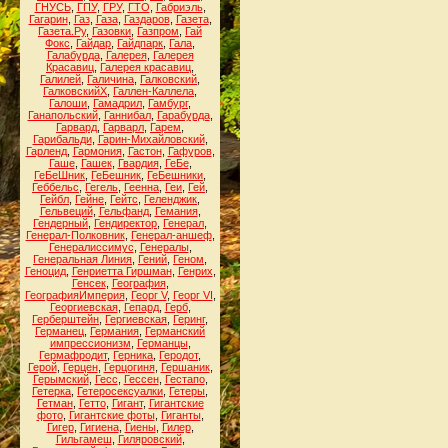
ГНУСЬ
,
ГПУ
,
ГРУ
,
ГТО
,
Габриэль
,
Гагарин
,
Газ
,
Газа
,
Газдаров
,
Газета
,
Газета.Ру
,
Газовки
,
Газпром
,
Гай
Фокс
,
Гайдар
,
Гайдпарк
,
Гала
,
Галабурда
,
Галерея
,
Галерея
Красавиц
,
Галерея красавиц
,
Галилей
,
Галичина
,
Галковский
,
ГалковскийХ
,
Галлен-Каллела
,
Галоши
,
Гамадрил
,
Гамбург
,
Ганапольский
,
Ганнибал
,
Гарабурда
,
Гарвард
,
Гарварл
,
Гарем
,
Гарибальди
,
Гарин-Михайловский
,
Гарленд
,
Гармония
,
Гастон
,
Гафуров
,
Гаше
,
Гашек
,
Гвардия
,
ГеБе
,
ГеБеШник
,
ГеБешник
,
ГеБешники
,
Геббельс
,
Гегель
,
Геенна
,
Геи
,
Гей
,
Гейбл
,
Гейне
,
Гейтс
,
Геленджик
,
Гельвеций
,
Гельфанд
,
Гемания
,
Гендерный
,
Гендиректор
,
Генерал
,
Генерал-Полковник
,
Генерал-аншеф
,
Генералиссимус
,
Генералы
,
Генеральная Линия
,
Гений
,
Геном
,
Геноцид
,
Генриетта Гиршман
,
Генрих
,
Генсек
,
География
,
ГеографияИмперия
,
Георг V
,
Георг VI
,
Георгиевская
,
Гепард
,
Герб
,
Герберштейн
,
Гергиевская
,
Геринг
,
Германец
,
Германия
,
Германский
импрессионизм
,
Германцы
,
Гермафродит
,
Герника
,
Геродот
,
Герой
,
Герцен
,
Герцогиня
,
Гершаник
,
Герымский
,
Гесс
,
Гессен
,
Гестапо
,
Гетерка
,
Гетеросексуалки
,
Гетеры
,
Гетман
,
Гетто
,
Гигант
,
Гигантские
фото
,
Гигантские фоты
,
Гиганты
,
Гигер
,
Гигиена
,
Гиены
,
Гилер
,
Гильгамеш
,
Гиляровский
,