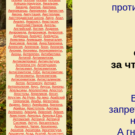
Алёшка-придурок
,
Амальрик
,
прот
Аманда
,
Америк
,
Америка
,
Американцы
,
Америкюки
,
Амнистия
,
Амона
,
Ампутация
,
Амстердам
,
Амстердамская школа
,
Амур
,
Анал
,
Анализ
,
Анархист
,
Анастасия
,
Анатолий Панков
,
Ангелы
,
Английский
,
Англия
,
Андреев
,
Андромеда
,
Андроников
,
Андропов
,
Андрюша
,
Анекдот
,
Анекдоты
,
Анжелика
,
Анимация
,
Анинаталия
,
Анисимов
,
Анклав
,
Анна Каренина
,
Аннексия
,
Анненков
,
Анон
,
Анонизм
,
Аноним
,
Анонимы
,
Анонкомменты
,
Аноны
,
Антверпен
,
Антибиотики
,
Антигей
,
Антиемитизм
,
за ч
Антикомпромат
,
Антикультура
,
Антилопа гну
,
Антипушкин
,
Антисемит
,
Антисемитизм
,
Антисемитизм. ГеБе
,
Антисемитим
,
Антисемиты
,
Антисемтизм
,
Антисенмитизм
,
Антисталинизм
,
Антон
,
Антонеску
,
Антракт
,
Антропология
,
Анус
,
Анусы
,
Аононы
,
Апельсины
,
Апологетика
,
Апостол
,
Апостолы
,
Апреликов
,
Апсит
,
Апухтин
,
Ар Нуво
,
Ар деко
,
Арабский
терроризм
,
Арабы
,
Аргентина
,
Ардеко
,
Арест
,
Арефьева
,
Аризона
,
запре
Арийцы
,
Аристотель
,
Арктика
,
Арлекино
,
Армада
,
Армения
,
Армия
,
Армстронг
,
Арнольд
,
Арнольд Ева
,
н
Артемизия
,
Артемуй
,
Артемуй
Сисярик
,
Артур
,
Архангельск
,
Архимед. Чапек
,
Архипенко
,
А г
Архипов
,
Архипова
,
Архитектура
,
Аршакуни
,
Асад
,
Асатий
,
Ассистент
,