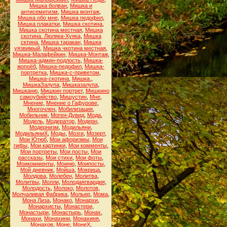
Мишка болван
,
Мишка и
антисемитизм
,
Мишка монтаж
,
Мишка обо мне
,
Мишка педофил
,
Мишка плакатки
,
Мишка скотина
,
Мишка скотина местная
,
Мишка
скотина. Люляка-Хуяка
,
Мишка
сктина
,
Мишка таракан
,
Мишка
уязвимый
,
Мишка чкотина местная
,
Мишка-Малафейкин
,
Мишка-Монтаж
,
Мишка-админ-подлость
,
Мишка-
жопоёб
,
Мишка-педофил
,
Мишка-
портретка
,
Мишка-с-приветом
,
Мишка-скотина
,
Мишка.
,
МишкаЗалупа
,
Мишказалупа
,
Мишканю
,
Мишкин портрет
,
Мишкино
самоубийство
,
Мишустин
,
Мне
,
Мнение
,
Мнение о Гафурове
,
Многочлен
,
Мобилизация
,
Мобильник
,
Моген-Дувид
,
Мода
,
Модель
,
Модератор
,
Модерн
,
Модернизм
,
Модильяни
,
МодильяниХ
,
Моды
,
Мозги
,
Мозерт
,
Мои Ютюб
,
Мои афоризмы
,
Мои
гифы
,
Мои картинки
,
Мои комменты
,
Мои портреты
,
Мои посты
,
Мои
рассказы
,
Мои стихи
,
Мои фоты
,
Моикомменты
,
Моиню
,
Моипосты
,
Мой дневник
,
Мойша
,
Мокрица
,
Молдова
,
Молебен
,
Молитва
,
Молитвы
,
Молли
,
Молодаягвардия
,
Молодость
,
Молоко
,
Молотов
,
Молчаливая Фабрика
,
Мольер
,
Мома
,
Мона Лиза
,
Монако
,
Монархи
,
Монархисты
,
Монастери
,
Монастыри
,
Монастырь
,
Монах
,
Монахи
,
Монахини
,
Монахиня
,
Монахов
,
Моне
,
МонеХ
,