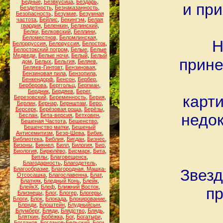
Бедные
,
Безвкусица
,
Бездарь
,
и при
Бездетность
,
Безнаказанность
,
Безопасность
,
Безумие
,
Безумная
частота
,
Бейлис
,
Бекингэм
,
Белая
гвардия
,
Беленкин
,
Белинский
,
Белки
,
Белковский
,
Беллини
,
Беломестнов
,
Беломлинская
,
Н
Белорруссия
,
Белоруссия
,
Белосток
,
Белостокский погром
,
Белые
,
Белые
Медведи
,
Белые ночи
,
Белый
,
Белый
прине
дом
,
Белых
,
Бельгия
,
Беляев
,
Беляев-Гинтовт
,
Бензиновая
,
Бензиновая пила
,
Бензопила
,
Бенкендорф
,
Бенсон
,
Бербер
,
Берберова
,
Берггольц
,
Бергман
,
Бердник
,
Бердяев
,
Берег
,
карти
Березовский
,
Беременность
,
Берия
,
Берлин
,
Бернар
,
Бернштам
,
Беро
,
Берсерк
,
Берёзовая роща
,
Берёзы
,
недок
Беслан
,
Бета-версия
,
Бетховен
,
Бешеная Частота
,
Бешенство
,
Бешенство матки
,
Бешеный
Антисемитизм
,
Беэр-Шева
,
Бибик
,
Библиотека
,
Библия
,
Бигдан
,
Бизнес
,
Бизоны
,
Бикнел
,
Билл
,
Билогия
,
Био
,
Биология
,
Бирюлёво
,
Бисмарк
,
Бита
,
Битлы
,
Благовещенск
,
Благодарность
,
Благодетель
,
Благообразие
,
Благородная. Машка-
Звезд
Отсосашка
,
Благославенна
,
Блат
,
Блатняк
,
Бледный Конь
,
Блейк
,
БлейкХ
,
Блеф
,
Ближний Восток
,
пр
Близнецы
,
Блог
,
Блогер
,
Блогеры
,
Блоги
,
Блок
,
Блокада
,
Блокирование
,
Блонди
,
Блоштейн
,
Блудныйсын
,
Блумберг
,
Бляди
,
Блядство
,
Блядь
,
Бляткин
,
Бобёжка
,
Бог
,
Богатыри
,
Богданов
,
Богданов-Бельский
,
Боги
,