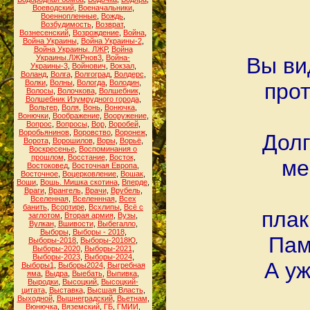
Воеводский
,
Военачальники
,
Военнопленные
,
Вождь
,
Возбудимость
,
Возврат
,
Вознесенский
,
Возрождение
,
Война
,
Война Украины
,
Война Украины-2
,
Война Украины. ЛЖР
,
Война
Украины.ЛЖРнов3
,
Война-
Вы ви
Украины-3
,
Войнович
,
Вокзал
,
Воланд
,
Волга
,
Волгоград
,
Волдерс
,
Волки
,
Волны
,
Вологда
,
Володин
,
про
Волосы
,
Волочкова
,
Волшебник
,
Волшебник Изумрудного города
,
Вольтер
,
Воля
,
Вонь
,
Вонючка
,
Вонючки
,
Воображение
,
Вооружение
,
Вопрос
,
Вопросы
,
Вор
,
Воробей
,
Воробьянинов
,
Воровство
,
Воронеж
,
Долг
Ворота
,
Ворошилов
,
Воры
,
Ворьё
,
Воскресенье
,
Воспоминания о
прошлом
,
Восстание
,
Восток
,
ме
Востоковед
,
Восточная Европа
,
Восточное
,
Воцерковление
,
Вошак
,
Воши
,
Вошь. Мишка скотина
,
Вперде
,
Враги
,
Врангель
,
Врачи
,
Врубель
,
Вселенная
,
Вселеннная
,
Всех
банить
,
Всортире
,
Всхлипы
,
Всё с
плак
заглотом
,
Вторая армия
,
Вузы
,
Вулкан
,
Вшивости
,
Выбегалло
,
Выборы
,
Выборы - 2018
,
Пам
Выборы-2018
,
Выборы-2018Ю
,
Выборы-2020
,
Выборы-2021
,
Выборы-2023
,
Выборы-2024
,
А у
Выборы1
,
Выборы2024
,
Выгребная
яма
,
Выдра
,
Выебать
,
Выпивка
,
Выродки
,
Высоцкий
,
Высоцкий-
цитата
,
Выставка
,
Высшая Власть
,
Выходной
,
Вышнеградский
,
Вьетнам
,
Вюнючка
,
Вяземский
,
ГБ
,
ГМИИ
,