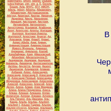
watermarks
,
whore
,
wieiner
,
youtube
,
yulya fridman
,
zim
,
zim_a
,
Ё
,
Ёксель
,
Ёршик
,
Аvla
,
АНУС
,
АТУ
,
АФОН
,
Абель
,
Аборт
,
Аборты
,
Абрамович
,
Абрамочкин
,
Абстракционизм
,
Абсурд
,
Авангард
,
Аватар
,
Аввакум
,
Авдеевка
,
Авель
,
Авиалинии
,
Авиация
,
Австралия
,
Австрия
,
Автомобили
,
Автопортрет
,
Автостоянка
,
Агадамов
,
Агафонов
,
Агент
,
Агентство
,
Агенты
,
Агитация
,
В
Агитпроп
,
Агитпроп Идиоты
,
АгитпропХ
,
Агностики
,
Агрегат
,
Ад
,
Адагамов
,
Адам
,
АдамХ
,
Адамс
,
Аддис-Абеба
,
Адик
,
Админ
,
Администрация
,
Администрация
Живого Журнала.
,
Адмирал
,
Адоманис
,
Адюльтер
,
Азатий
,
Азербайджан
,
Азия
,
Айвазовский
,
Айзенберг
,
Айнзатцгруппа D
,
Чер
Академизм
,
Академик
,
Академия
,
Акварель
,
Аквариум
,
Акнтисемитизм
,
Актёры
,
Акулетта
,
Акунин
,
Акцент
,
Акционизм
,
Аладжалов
,
Аламар
,
Албания
,
Алекс
,
Александер
,
Александр
,
Александр II
,
Александр
III
,
Александр Первый
,
Александра
Фёдоровна
,
Александров
,
Алексеева
,
Алексей
,
Алексенко
,
Алексий
,
Ален
Делон
,
Алена
,
Алжир
,
Алик Фридман
,
Алина
,
Алина-Пердюлина
,
Алиса
,
Алкаш
,
Алкаши
,
Алкашка
,
Аллах
,
антип
Аллигатор
,
Аллори
,
Алрами
,
Алчевск
,
Аль Пачино
,
Аль-Джазира
,
Аль-
Каида
,
Альба
,
Альбац
,
Альберт
,
Альберт I
,
Альма-Тадема
,
Альпер
,
Альпер-отсосун
,
Альтман
,
АльтманХ
,
Альфа
,
Аляска
,
Алёша
,
Алёшка
,