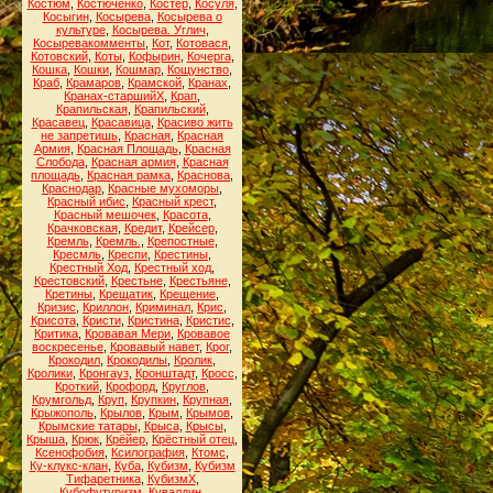
Костюм
,
Костюченко
,
Костёр
,
Косуля
,
Косыгин
,
Косырева
,
Косырева о
культуре
,
Косырева. Углич
,
Косыревакомменты
,
Кот
,
Котовася
,
Котовский
,
Коты
,
Кофырин
,
Кочерга
,
Кошка
,
Кошки
,
Кошмар
,
Кощунство
,
Краб
,
Крамаров
,
Крамской
,
Кранах
,
Кранах-старшийХ
,
Крап
,
Крапильская
,
Крапильский
,
Красавец
,
Красавица
,
Красиво жить
не запретишь
,
Красная
,
Красная
Армия
,
Красная Площадь
,
Красная
Слобода
,
Красная армия
,
Красная
площадь
,
Красная рамка
,
Краснова
,
Краснодар
,
Красные мухоморы
,
Красный ибис
,
Красный крест
,
Красный мешочек
,
Красота
,
Крачковская
,
Кредит
,
Крейсер
,
Кремль
,
Кремль.
,
Крепостные
,
Кресмль
,
Креспи
,
Крестины
,
Крестный Ход
,
Крестный ход
,
Крестовский
,
Крестьне
,
Крестьяне
,
Кретины
,
Крещатик
,
Крещение
,
Кризис
,
Криллон
,
Криминал
,
Крис
,
Крисота
,
Кристи
,
Кристина
,
Кристис
,
Критика
,
Кровавая Мери
,
Кровавое
воскресенье
,
Кровавый навет
,
Крог
,
Крокодил
,
Крокодилы
,
Кролик
,
Кролики
,
Кронгауз
,
Кронштадт
,
Кросс
,
Кроткий
,
Крофорд
,
Круглов
,
Крумгольд
,
Круп
,
Крупкин
,
Крупная
,
Крыжополь
,
Крылов
,
Крым
,
Крымов
,
Крымские татары
,
Крыса
,
Крысы
,
Крыша
,
Крюк
,
Крёйер
,
Крёстный отец
,
Ксенофобия
,
Ксилография
,
Ктомс
,
Ку-клукс-клан
,
Куба
,
Кубизм
,
Кубизм
Тифаретника
,
КубизмХ
,
Кубофутуризм
,
Кувалдин
,