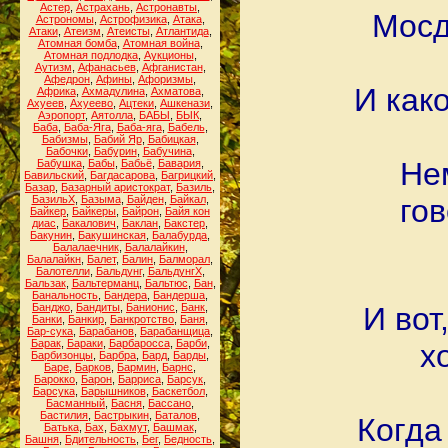
Астер
,
Астрахань
,
Астронавты
,
Мосд
Астрономы
,
Астрофизика
,
Атака
,
Атаки
,
Атеизм
,
Атеисты
,
Атлантида
,
Атомная бомба
,
Атомная война
,
Атомная подлодка
,
Аукционы
,
Аутизм
,
Афанасьев
,
Афганистан
,
Афедрон
,
Афины
,
Афоризмы
,
И как
Африка
,
Ахмадулина
,
Ахматова
,
Ахуеев
,
Ахуеево
,
Ацтеки
,
Ашкенази
,
Аэропорт
,
Аятолла
,
БАБЫ
,
БЫК
,
Баба
,
Баба-Яга
,
Баба-яга
,
Бабель
,
Бабизмы
,
Бабий Яр
,
Бабицкая
,
Бабочки
,
Бабурин
,
Бабучина
,
Не
Бабушка
,
Бабы
,
Бабьё
,
Бавария
,
Бавильский
,
Багдасарова
,
Багрицкий
,
Базар
,
Базарный аристократ
,
Базиль
,
БазильХ
,
Базыма
,
Байден
,
Байкал
,
гов
Байкер
,
Байкеры
,
Байрон
,
Байя кон
диас
,
Бакалович
,
Баклан
,
Бакстер
,
Бакунин
,
Бакушинская
,
Балабурда
,
Балалаечник
,
Балалайкин
,
Балалайкн
,
Балет
,
Балин
,
Балморал
,
Балотелли
,
Бальдунг
,
БальдунгХ
,
Бальзак
,
Бальтерманц
,
Бальтюс
,
Бан
,
Банальность
,
Бандера
,
Бандерша
,
Банджо
,
Бандиты
,
Банионис
,
Банк
,
И вот
Банки
,
Банкир
,
Банкротство
,
Баня
,
Бар-сука
,
Барабанов
,
Барабанщица
,
Барак
,
Бараки
,
Барбаросса
,
Барби
,
х
Барбизонцы
,
Барбра
,
Бард
,
Барды
,
Баре
,
Барков
,
Бармин
,
Барнс
,
Барокко
,
Барон
,
Барриса
,
Барсук
,
Барсука
,
Барышников
,
Баскетбол
,
Басманный
,
Басня
,
Бассано
,
Бастилия
,
Бастрыкин
,
Баталов
,
Когда
Батька
,
Бах
,
Бахмут
,
Башмак
,
Башня
,
Бдительность
,
Бег
,
Бедность
,