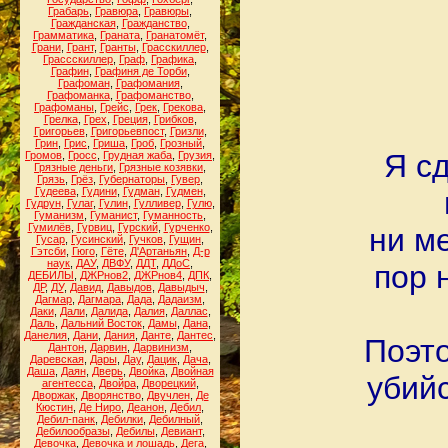
Грабарь
,
Гравюра
,
Гравюры
,
Гражданская
,
Гражданство
,
Грамматика
,
Граната
,
Гранатомёт
,
Грани
,
Грант
,
Гранты
,
Грасскиллер
,
Грассскиллер
,
Граф
,
Графика
,
Графин
,
Графиня де Торби
,
Графоман
,
Графомания
,
Графоманка
,
Графоманство
,
Графоманы
,
Грейс
,
Грек
,
Грекова
,
Грелка
,
Грех
,
Греция
,
Грибков
,
Григорьев
,
Григорьевпост
,
Гризли
,
Грин
,
Грис
,
Гриша
,
Гроб
,
Грозный
,
Я с
Громов
,
Гросс
,
Грудная жаба
,
Грузия
,
Грязные деньги
,
Грязные козявки
,
Грязь
,
Грёз
,
Губернаторы
,
Гувер
,
Гудеева
,
Гудини
,
Гудман
,
Гудмен
,
Гудрун
,
Гулаг
,
Гулин
,
Гулливер
,
Гулю
,
Гуманизм
,
Гуманист
,
Гуманность
,
Гумилёв
,
Гурвиц
,
Гурский
,
Гурченко
,
ни м
Гусар
,
Гусинский
,
Гучков
,
Гущин
,
Гэтсби
,
Гюго
,
Гёте
,
Д'Артаньян
,
Д-р
наук
,
ДАУ
,
ДВФУ
,
ДДТ
,
ДДоС
,
пор 
ДЕБИЛЫ
,
ДЖРнов2
,
ДЖРнов4
,
ДПК
,
ДР
,
ДУ
,
Давид
,
Давыдов
,
Давыдыч
,
Дагмар
,
Дагмара
,
Дада
,
Дадаизм
,
Даки
,
Дали
,
Далида
,
Далия
,
Даллас
,
Даль
,
Дальний Восток
,
Дамы
,
Дана
,
Данелия
,
Дани
,
Дания
,
Данте
,
Дантес
,
Поэто
Дантон
,
Дарвин
,
Дарвинизм
,
Даревская
,
Дары
,
Дау
,
Дацик
,
Дача
,
Даша
,
Даян
,
Дверь
,
Двойка
,
Двойная
убийс
агентесса
,
Двойра
,
Дворецкий
,
Дворжак
,
Дворянство
,
Двучлен
,
Де
Кюстин
,
Де Ниро
,
Деанон
,
Дебил
,
Дебил-панк
,
Дебилки
,
Дебилный
,
Дебилообразы
,
Дебилы
,
Девиант
,
Девочка
,
Девочка и лошадь
,
Дега
,