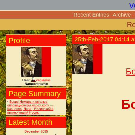
v
Recent Entries
Archive
Re
Profile
25th-Feb-2017 04:14 
Бо
User:
veniamin
Name:
veniamin
Page Summary
Б
·
Борис Немцов и смелые
оппозиционеры через жопу —
Касьянов, Яшин, Явлинский и
примкнувший Носик.
Latest Month
December 2035