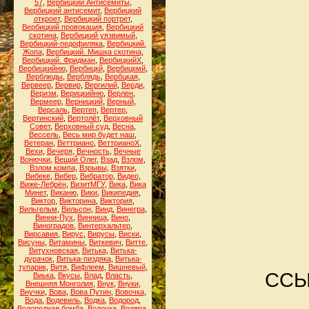
57
,
Вербицкий Антисемиты
,
Вербицкий антисемит
,
Вербицкий
откроет
,
Вербицкий портрет
,
Вербицкий провокация
,
Вербицкий
скотина
,
Вербицкий уязвимый
,
Вербицкий-педофиляка
,
Вербицкий.
Жопа
,
Вербицкий. Мишка скотина
,
Вербицкий. Фридман
,
ВербицкийХ
,
Вербицкийню
,
Вербицкй
,
Вербицкмй
,
Верблюды
,
Верблядь
,
Вербцкая
,
Вервеер
,
Вервир
,
Вергилий
,
Верди
,
Веризм
,
Верицкийню
,
Верлен
,
Вермеер
,
Верницкий
,
Верный
,
Версаль
,
Вертеп
,
Вертер
,
Вертинский
,
Вертолёт
,
Верховный
Совет
,
Верховный суд
,
Весна
,
Вессель
,
Весь мир будет наш
,
Ветеран
,
Веттриано
,
ВеттрианоХ
,
Вехи
,
Вечеря
,
Вечность
,
Вечные
Вонючки
,
Вещий Олег
,
Взад
,
Взлом
,
Взлом компа
,
Взрывы
,
Взятки
,
Вибеке
,
Вибер
,
Вибратор
,
Видео
,
Виже-Лебрён
,
ВизитМГУ
,
Вика
,
Вика
Минет
,
Виканю
,
Вики
,
Википедия
,
Виктор
,
Викторина
,
Виктория
,
Вильгельм
,
Вильсон
,
Винд
,
Винегра
,
Винни-Пух
,
Винница
,
Вино
,
Виноградов
,
Винтерхальтер
,
Вирсавия
,
Вирус
,
Вирусы
,
Виски
,
Висуны
,
Витамины
,
Виткевич
,
Витте
,
Витухновская
,
Витька
,
Витька-
дурачок
,
Витька-пиздяка
,
Витька-
тупарик
,
Витя
,
Вифлеем
,
Вишневый
,
ССЫЛ
Виька
,
Вкусы
,
Влад
,
Власть
,
Внешняя Монголия
,
Внук
,
Внуки
,
Внучки
,
Вова
,
Вова Путин
,
Вовочка
,
Вода
,
Водевиль
,
Водка
,
Водород
,
Водородная бомба
,
Водочка
,
Водяра
,