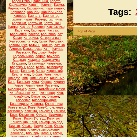
Карен Строн
,
Каренина
,
Карета
,
Карикатура
,
Карл III
,
Карлин
,
Карма
,
Кармазина
,
Карманник
,
Карманники
,
Tags:
Карнавал
,
Карнеги
,
Карнеги-холл
,
Карнеев
,
Карпаты
,
Карпентер
,
Карпов
,
Карпы
,
Картер
,
Картинка
,
Картинки
,
Карточки
,
Картошкин
,
Карты
,
Картье-Брессон
,
Картёжники
,
Касаткин
,
Каспаров
,
Кассат
,
Top of Page
Кассиопея
,
Кастро
,
Касьянов
,
Кат
,
Катар
,
Катерина
,
Катерина ван
Хемессен
,
Катков
,
Каток
,
Католики
,
Католицизм
,
Катынь
,
Катька
,
Катька
Америк
,
Катька-сука
,
Катя
,
Каунас
,
Каутский
,
Кауфман
,
Кафе
,
Кафельников
,
Кафка
,
Каховка
,
Квадрад
,
Квадрат
,
Квадратура
,
Квадрига
,
Квазимодо
,
Квартира
,
Квартиры
,
Квас
,
Келли
,
Кембридж
,
Кения
,
Кеннеди
,
Кепка
,
Керенский
,
Кет
,
Кетмар
,
Кибрик
,
Киев
,
Кики
,
Кикодзе
,
Ким
,
Ким Чен Ир
,
Кинешма
,
Кино
,
Кинозал
,
Кипа
,
Киреев
,
Кирилл
,
Киров
,
Кирпичёнок
,
Киселёв
,
Киссинджер
,
Китай
,
Китайские мозги
,
Китайскиеню
,
Китч
,
Китченер
,
Киш
,
Кладбище
,
Кларетта
,
Кларнет
,
Классика
,
Классификация
,
Классицизм
,
Клевета
,
Клеветники
,
Клеветница
,
Клее
,
КлееХ
,
Клезмеры
,
Клемансо
,
Клиента
,
Клиенты
,
Клизма
,
Клик
,
Клименко
,
Климов
,
Климова
,
Климт
,
Клинт Иствуд
,
Клинтон
,
Клинтонша
,
Клип
,
Клифф Ричард
,
Кличко
,
Клоака
,
Клодт
,
Клон
,
Клоны
,
Клоняра
,
Клоняра хитрожопая
,
Клоняра.
,
Клоняры
,
Клопы
,
Клоун
,
Клуазонизм
,
Клубничка
,
Клурмо
,