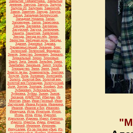
Закрытие Тифаретника.
,
Закрытый
дневник
,
Закуска
,
Закусь
,
Залупа
,
Залупа-20
,
Залупкин
,
Заменгоф
,
Замок
,
Замятин
,
Зануда
,
Заоупа
,
Запад
,
Западная Белоруссия
,
Западная Украина
,
Запах
,
Заповедник
,
Запор
,
Зарисовка
,
Засада
,
Засранка
,
Засранцы
,
Засурский
,
Засуха
,
Затворник
,
Защита
,
Защитник
,
Заявление
,
Звезда
,
Звезда во лбу
,
Звери
,
Зверства
,
Звёздная ночь
,
Звёзды
,
Здания
,
Здоровье
,
Здрава
,
Здравомыслящий
,
Зевание
,
Зевс
,
Зеленский
,
Зеленский. Фридман
,
Земля
,
Земство
,
Зенкевич
,
Зеркало
,
Зеркальный
,
Зерно
,
Зерновые
,
Зиалт
,
Зига
,
Зикоф
,
Зильбер
,
Зима
,
Зимбабве
,
Зиновьев
,
Зиялт
,
Злоба
,
Злорадство
,
Змеи
,
Змея
,
Змий
,
Знаете ли вы
,
Знаменатель
,
Знатоки
,
Зозуля
,
Зола
,
Золовкин
,
Золотарёв
,
Золото
,
Золотой Век
,
Золотой век
,
Золотой век Голландии
,
Золотусский
,
Золя
,
Зонтик
,
Зоопарк
,
Зоофил
,
Зоя
,
Зубаревич
,
Зубоскальство
,
Зубровка
,
Зубры
,
Зыкин
,
Зыков
,
Зюганов
,
ИДИЁТКИ
,
Ибигдан
,
Ив
Монтан
,
Иван
,
Иван Грозный
,
Иван
Засурский
,
Ивана Купала
,
Иванкина
,
Иванов
,
Иванов и Бог
,
Иваново
,
Иванушка
,
Игла
,
Игнатьев
,
Игнор
,
Игорь
,
Игра
,
Игры
,
Идеолог
,
"М
Идеология
,
Идиома
,
Идиот
,
Идиотка
,
Идиото
,
Идиоты
,
Идиш
,
Идиётки
,
Иерей
,
Иеремия
,
Иероним
,
Иерусалим
,
Из-за-тра вки-убью
,
Из-
за-травки-убью
,
Изабел
,
Избиение