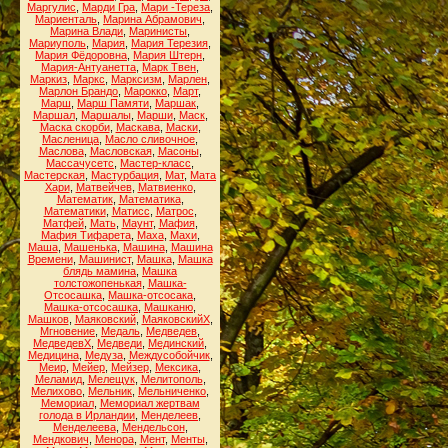
Маргулис
,
Марди Гра
,
Мари -Тереза
,
Мариенталь
,
Марина Абрамович
,
Марина Влади
,
Маринисты
,
Мариуполь
,
Мария
,
Мария Терезия
,
Мария Фёдоровна
,
Мария Штерн
,
Мария-Антуанетта
,
Марк Твен
,
Маркиз
,
Маркс
,
Марксизм
,
Марлен
,
Марлон Брандо
,
Марокко
,
Март
,
Марш
,
Марш Памяти
,
Маршак
,
Маршал
,
Маршалы
,
Марши
,
Маск
,
Маска скорби
,
Маскава
,
Маски
,
Масленица
,
Масло сливочное
,
Маслова
,
Масловская
,
Масоны
,
Массачусетс
,
Мастер-класс
,
Мастерская
,
Мастурбация
,
Мат
,
Мата
Хари
,
Матвейчев
,
Матвиенко
,
Математик
,
Математика
,
Математики
,
Матисс
,
Матрос
,
Матфей
,
Мать
,
Маунт
,
Мафия
,
Мафия Тифарета
,
Маха
,
Махи
,
Маша
,
Машенька
,
Машина
,
Машина
Времени
,
Машинист
,
Машка
,
Машка
блядь мамина
,
Машка
толстожопенькая
,
Машка-
Отсосашка
,
Машка-отсосака
,
Машка-отсосашка
,
Машканю
,
Машков
,
Маяковский
,
МаяковскийХ
,
Мгновение
,
Медаль
,
Медведев
,
МедведевХ
,
Медведи
,
Мединский
,
Медицина
,
Медуза
,
Междусобойчик
,
Меир
,
Мейер
,
Мейзер
,
Мексика
,
Меламид
,
Мелещук
,
Мелитополь
,
Мелихово
,
Мельник
,
Мельниченко
,
Мемориал
,
Мемориал жертвам
голода в Ирландии
,
Менделеев
,
Менделеева
,
Мендельсон
,
Мендкович
,
Менора
,
Мент
,
Менты
,