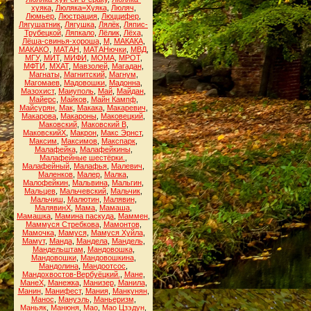
хуяка
,
Люляка=Хуяка
,
Люляч
,
Люмьер
,
Люстрация
,
Люццифер
,
Лягушатник
,
Лягушка
,
Лялёк
,
Ляпис-
Трубецкой
,
Ляпкало
,
Лёлик
,
Лёха
,
Лёша-свинья-хороша
,
М
,
МАКАКА
,
МАКАКО
,
МАТАН
,
МАТАНючки
,
МВД
,
МГУ
,
МИТ
,
МИФИ
,
МОМА
,
МРОТ
,
МФТИ
,
МХАТ
,
Мавзолей
,
Магадан
,
Магнаты
,
Магнитский
,
Магнум
,
Магомаев
,
Мадовошки
,
Мадонна
,
Мазохист
,
Маиуполь
,
Май
,
Майдан
,
Майерс
,
Майков
,
Майн Кампф
,
Майсурян
,
Мак
,
Макака
,
Макаревич
,
Макарова
,
Макароны
,
Маковецкий
,
Маковский
,
Маковский В
,
МаковскийХ
,
Макрон
,
Макс Эрнст
,
Максим
,
Максимов
,
Макспарк
,
Малафейка
,
Малафейкины
,
Малафейные шестёрки.
,
Малафейный
,
Малафья
,
Малевич
,
Маленков
,
Малер
,
Малка
,
Малофейкин
,
Мальвина
,
Мальгин
,
Мальцев
,
Мальчевский
,
Мальчик
,
Мальчиш
,
Малютин
,
Малявин
,
МалявинХ
,
Мама
,
Мамаша
,
Мамашка
,
Мамина паскуда
,
Маммен
,
Маммуся Стребкова
,
Мамонтов
,
Мамочка
,
Мамуся
,
Мамуся Хуйла
,
Мамут
,
Манда
,
Мандела
,
Мандель
,
Мандельштам
,
Мандовошка
,
Мандовошки
,
Мандовошкина
,
Мандолина
,
Мандоотсос
,
Мандохвостов-Вербуёцкий.
,
Мане
,
МанеХ
,
Манежка
,
Манизер
,
Манила
,
Манин
,
Манифест
,
Мания
,
Манкунян
,
Манос
,
Мануэль
,
Маньеризм
,
Маньяк
,
Манюня
,
Мао
,
Мао Цзэдун
,