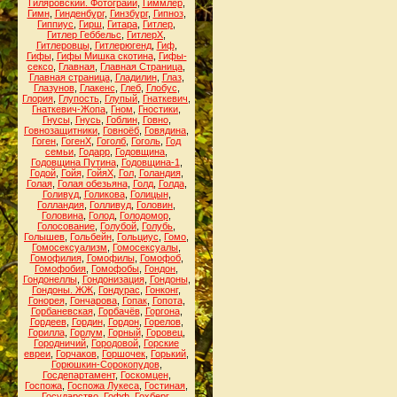
Гиляровский. Фотограии
,
Гиммлер
,
Гимн
,
Гинденбург
,
Гинзбург
,
Гипноз
,
Гиппиус
,
Гирш
,
Гитара
,
Гитлер
,
Гитлер Геббельс
,
ГитлерХ
,
Гитлеровцы
,
Гитлерюгенд
,
Гиф
,
Гифы
,
Гифы Мишка скотина
,
Гифы-
сексо
,
Главная
,
Главная Страница
,
Главная страница
,
Гладилин
,
Глаз
,
Глазунов
,
Глакенс
,
Глеб
,
Глобус
,
Глория
,
Глупость
,
Глупый
,
Гнаткевич
,
Гнаткевич-Жопа
,
Гном
,
Гностики
,
Гнусы
,
Гнусь
,
Гоблин
,
Говно
,
Говнозащитники
,
Говноёб
,
Говядина
,
Гоген
,
ГогенХ
,
Гоголб
,
Гоголь
,
Год
семьи
,
Годарр
,
Годовщина
,
Годовщина Путина
,
Годовщина-1
,
Годой
,
Гойя
,
ГойяХ
,
Гол
,
Голандия
,
Голая
,
Голая обезьяна
,
Голд
,
Голда
,
Голивуд
,
Голикова
,
Голицын
,
Голландия
,
Голливуд
,
Головин
,
Головина
,
Голод
,
Голодомор
,
Голосование
,
Голубой
,
Голубь
,
Голышев
,
Гольбейн
,
Гольциус
,
Гомо
,
Гомосексуализм
,
Гомосексуалы
,
Гомофилия
,
Гомофилы
,
Гомофоб
,
Гомофобия
,
Гомофобы
,
Гондон
,
Гондонеллы
,
Гондонизация
,
Гондоны
,
Гондоны. ЖЖ
,
Гондурас
,
Гонконг
,
Гонорея
,
Гончарова
,
Гопак
,
Гопота
,
Горбаневская
,
Горбачёв
,
Горгона
,
Гордеев
,
Гордин
,
Гордон
,
Горелов
,
Горилла
,
Горлум
,
Горный
,
Горовец
,
Городничий
,
Городовой
,
Горские
евреи
,
Горчаков
,
Горшочек
,
Горький
,
Горюшкин-Сорокопудов
,
Госдепартамент
,
Госкомцен
,
Госпожа
,
Госпожа Лукеса
,
Гостиная
,
Государство
,
Гофф
,
Гохберг
,