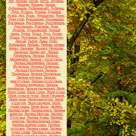
Лот
,
Лотман
,
Лотов
,
Лотта
,
Лоуренс
,
Лошади
,
Лошадь
,
Лошак
,
Лубенников
,
ЛубенниковХ
,
Лубянка
,
Лувр
,
Луганск
,
Лужков
,
Лужники
,
Лузер
,
Лук
,
Лукас
,
Лукашенко
,
Лукес
,
Луки-суки
,
Лукьяненко
,
Лукэимиша
,
Лукэмиша
,
Лукэтмиша
,
Лукэтмишка
,
Лукэтморон
,
Лумумба
,
Луна
,
Лунатик
,
Луначарский
,
Лунный
танец
,
Лурка
,
Лурье
,
Лутц
,
Луция
,
Лушка
,
Луэтмиша
,
Лыжи
,
Лысенко
,
Лысый
,
Львов
,
Львы
,
Лэйн
,
Любовники
,
Любовь
,
Любовь лёлика
Алекс
,
Людовик
,
Людоед
,
Людоеды
,
Люлечка
,
Люлин нос
,
Люльа-
Пердюлька
,
Люлька
,
Люлька -
Малафейка
,
Люлька - отсосулька
,
Люлька Малафейка
,
Люлька-
Мудюлька
,
Люлька-Педюлька
,
Люлька-Пердлька
,
Люлька-
Пердюлька
,
Люлька-Пиздюлька
,
Люлька-ебулька
,
Люлька-
красотулька
,
Люлька-отсосулька
,
Люлька-пердюлька
,
Люлька-
пидораска
,
Люлька-пиздюлька
,
Люля
,
Люля голая
,
Люля стихи
,
Люля сучка
,
Люля сучка-в-течке
,
Люля-Пердюля
,
Люля-дура
,
Люля-красотуля
,
Люля-
отсосуля
,
Люля-пиздюля
,
Люля-
тупая-срака
,
Люля-фоты
,
Люляка
,
Люляка голая
,
Люляка книга
,
Люляка
минетка
,
Люляка-Монтаж
,
Люляка-
Отсосака
,
Люляка-Хуяка
,
Люляка-
идиотка
,
Люляка-мокрая срака
,
Люляка-мокрая-срака
,
Люляка-
отсосака
,
Люляка-срака
,
Люляка-
тупая-срака
,
Люляка-хуесосака
,
Люляка-хуй-ей-в-сраку
,
Люляка-