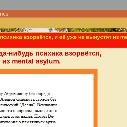
ies
психика взорвётся, и её уже не вынустят из me
да-нибудь психика взорвётся,
 из mental asylum.