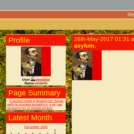
Re
Profile
26th-May-2017 01:31 
asylum.
User:
veniamin
Name:
veniamin
Page Summary
·
Стасюка снова в бешенстве. Когда-
нибудь психика взорвётся, и её уже
не вынустят из mental asylum.
Latest Month
December 2035
1