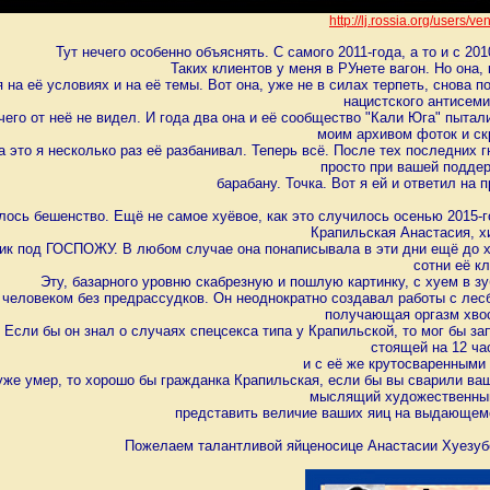
http://lj.rossia.org/users/v
Тут нечего особенно объяснять. С самого 2011-года, а то и с 20
Таких клиентов у меня в РУнете вагон. Но она,
 на её условиях и на её темы. Вот она, уже не в силах терпеть, снова п
нацистского антисеми
чего от неё не видел. И года два она и её сообщество "Кали Юга" пыта
моим архивом фоток и с
а это я несколько раз её разбанивал. Теперь всё. После тех последних
просто при вашей поддер
барабану. Точка. Вот я ей и ответил на 
лось бешенство. Ещё не самое хуёвое, как это случилось осенью 2015-г
Крапильская Анастасия, х
ик под ГОСПОЖУ. В любом случае она понаписывала в эти дни ещё до х
сотни её к
Эту, базарного уровню скабрезную и пошлую картинку, с хуем в зу
человеком без предрассудков. Он неоднократно создавал работы с лесб
получающая оргазм хвос
. Если бы он знал о случаях спецсекса типа у Крапильской, то мог бы 
стоящей на 12 ча
и с её же крутосваренными
 уже умер, то хорошо бы гражданка Крапильская, если бы вы сварили ваш
мыслящий художественный
представить величие ваших яиц на выдающемс
Пожелаем талантливой яйценосице Анастасии Хуезубо