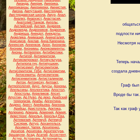
Аманда
,
Америк
,
Америка
,
Американцы
,
Америкюки
,
Амнистия
,
Амона
,
Ампутация
,
Амстердам
,
Амстердамская школа
,
Амур
,
Анал
,
Анализ
,
Анархист
,
Анастасия
,
Анатолий Панков
,
Ангелы
,
общаться
Английский
,
Англия
,
Андреев
,
Андромеда
,
Андроников
,
Андропов
,
подлости ни
Андрюша
,
Анекдот
,
Анекдоты
,
Анжелика
,
Анимация
,
Анинаталия
,
Анисимов
,
Анклав
,
Анна Каренина
,
Несмотря н
Аннексия
,
Анненков
,
Анон
,
Анонизм
,
Аноним
,
Анонимы
,
Анонкомменты
,
Аноны
,
Антверпен
,
Антибиотики
,
Антигей
,
Антиемитизм
,
Антикомпромат
,
Антикультура
,
Теперь нача
Антилопа гну
,
Антипушкин
,
Антисемит
,
Антисемитизм
,
создала дневн
Антисемитизм. ГеБе
,
Антисемитим
,
Антисемиты
,
Антисемтизм
,
Антисенмитизм
,
Антисталинизм
,
Антон
,
Антонеску
,
Антракт
,
Граф был 
Антропология
,
Анус
,
Анусы
,
Аононы
,
Апельсины
,
Апологетика
,
Апостол
,
Апостолы
,
Апреликов
,
Апсит
,
Вроде бы так
Апухтин
,
Ар Нуво
,
Ар деко
,
Арабский
терроризм
,
Арабы
,
Аргентина
,
Ардеко
,
Арест
,
Арефьева
,
Аризона
,
Так как граф
Арийцы
,
Аристотель
,
Арктика
,
Арлекино
,
Армада
,
Армения
,
Армия
,
Армстронг
,
Арнольд
,
Арнольд Ева
,
Артемизия
,
Артемуй
,
Артемуй
Сисярик
,
Артур
,
Архангельск
,
Архимед. Чапек
,
Архипенко
,
Архипов
,
Архипова
,
Архитектура
,
Аршакуни
,
Асад
,
Асатий
,
Ассистент
,
Астер
,
Астрахань
,
Астронавты
,