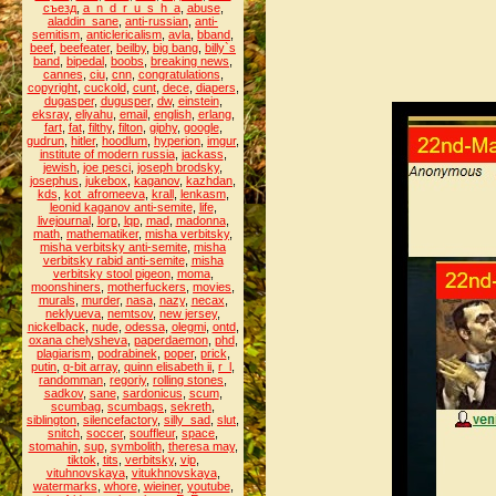
съезд
,
a_n_d_r_u_s_h_a
,
abuse
,
aladdin_sane
,
anti-russian
,
anti-
semitism
,
anticlericalism
,
avla
,
bband
,
beef
,
beefeater
,
beilby
,
big bang
,
billy`s
band
,
bipedal
,
boobs
,
breaking news
,
cannes
,
ciu
,
cnn
,
congratulations
,
copyright
,
cuckold
,
cunt
,
dece
,
diapers
,
dugasper
,
dugusper
,
dw
,
einstein
,
eksray
,
eliyahu
,
email
,
english
,
erlang
,
fart
,
fat
,
filthy
,
filton
,
giphy
,
google
,
gudrun
,
hitler
,
hoodlum
,
hyperion
,
imgur
,
institute of modern russia
,
jackass
,
jewish
,
joe pesci
,
joseph brodsky
,
josephus
,
jukebox
,
kaganov
,
kazhdan
,
kds
,
kot_afromeeva
,
krall
,
lenkasm
,
leonid kaganov anti-semite
,
life
,
livejournal
,
lorp
,
lqp
,
mad
,
madonna
,
math
,
mathematiker
,
misha verbitsky
,
misha verbitsky anti-semite
,
misha
verbitsky rabid anti-semite
,
misha
verbitsky stool pigeon
,
moma
,
moonshiners
,
motherfuckers
,
movies
,
murals
,
murder
,
nasa
,
nazy
,
necax
,
neklyueva
,
nemtsov
,
new jersey
,
nickelback
,
nude
,
odessa
,
olegmi
,
ontd
,
oxana chelysheva
,
paperdaemon
,
phd
,
plagiarism
,
podrabinek
,
poper
,
prick
,
putin
,
q-bit array
,
quinn elisabeth ii
,
r_l
,
randomman
,
regoriy
,
rolling stones
,
sadkov
,
sane
,
sardonicus
,
scum
,
scumbag
,
scumbags
,
sekreth
,
siblington
,
silencefactory
,
silly_sad
,
slut
,
snitch
,
soccer
,
souffleur
,
space
,
stomahin
,
sup
,
symbolith
,
theresa may
,
tiktok
,
tits
,
verbitsky
,
vip
,
vituhnovskaya
,
vitukhnovskaya
,
watermarks
,
whore
,
wieiner
,
youtube
,