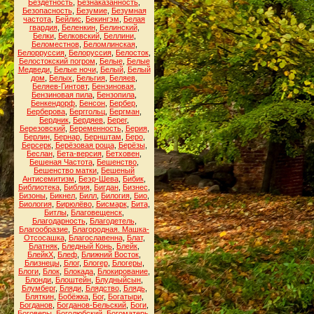
Бездетность
,
Безнаказанность
,
Безопасность
,
Безумие
,
Безумная
частота
,
Бейлис
,
Бекингэм
,
Белая
гвардия
,
Беленкин
,
Белинский
,
Белки
,
Белковский
,
Беллини
,
Беломестнов
,
Беломлинская
,
Белорруссия
,
Белоруссия
,
Белосток
,
Белостокский погром
,
Белые
,
Белые
Медведи
,
Белые ночи
,
Белый
,
Белый
дом
,
Белых
,
Бельгия
,
Беляев
,
Беляев-Гинтовт
,
Бензиновая
,
Бензиновая пила
,
Бензопила
,
Бенкендорф
,
Бенсон
,
Бербер
,
Берберова
,
Берггольц
,
Бергман
,
Бердник
,
Бердяев
,
Берег
,
Березовский
,
Беременность
,
Берия
,
Берлин
,
Бернар
,
Бернштам
,
Беро
,
Берсерк
,
Берёзовая роща
,
Берёзы
,
Беслан
,
Бета-версия
,
Бетховен
,
Бешеная Частота
,
Бешенство
,
Бешенство матки
,
Бешеный
Антисемитизм
,
Беэр-Шева
,
Бибик
,
Библиотека
,
Библия
,
Бигдан
,
Бизнес
,
Бизоны
,
Бикнел
,
Билл
,
Билогия
,
Био
,
Биология
,
Бирюлёво
,
Бисмарк
,
Бита
,
Битлы
,
Благовещенск
,
Благодарность
,
Благодетель
,
Благообразие
,
Благородная. Машка-
Отсосашка
,
Благославенна
,
Блат
,
Блатняк
,
Бледный Конь
,
Блейк
,
БлейкХ
,
Блеф
,
Ближний Восток
,
Близнецы
,
Блог
,
Блогер
,
Блогеры
,
Блоги
,
Блок
,
Блокада
,
Блокирование
,
Блонди
,
Блоштейн
,
Блудныйсын
,
Блумберг
,
Бляди
,
Блядство
,
Блядь
,
Бляткин
,
Бобёжка
,
Бог
,
Богатыри
,
Богданов
,
Богданов-Бельский
,
Боги
,
Боговеры
,
Боголюбский
,
Богоматерь
,