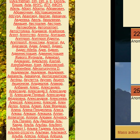
yulya fridman
,
zim
,
zim_a
,
Ё
,
Ёксель
,
Ёршик
,
Аvla
,
АНУС
,
АТУ
,
АФОН
,
Абель
,
Аборт
,
Аборты
,
Абрамович
,
Абрамочкин
,
Абстракционизм
,
Абсурд
,
Авангард
,
Аватар
,
Аввакум
,
Авдеевка
,
Авель
,
Авиалинии
,
Авиация
,
Австралия
,
Австрия
,
Автомобили
,
Автопортрет
,
Автостоянка
,
Агадамов
,
Агафонов
,
Агент
,
Агентство
,
Агенты
,
Агитация
,
Агитпроп
,
Агитпроп Идиоты
,
АгитпропХ
,
Агностики
,
Агрегат
,
Ад
,
Адагамов
,
Адам
,
АдамХ
,
Адамс
,
Аддис-Абеба
,
Адик
,
Админ
,
Администрация
,
Администрация
Живого Журнала.
,
Адмирал
,
Адоманис
,
Адюльтер
,
Азатий
,
Азербайджан
,
Азия
,
Айвазовский
,
Айзенберг
,
Айнзатцгруппа D
,
Академизм
,
Академик
,
Академия
,
Акварель
,
Аквариум
,
Акнтисемитизм
,
Актёры
,
Акулетта
,
Акунин
,
Акцент
,
Акционизм
,
Аладжалов
,
Аламар
,
Албания
,
Алекс
,
Александер
,
Александр
,
Александр II
,
Александр
III
,
Александр Первый
,
Александра
Фёдоровна
,
Александров
,
Алексеева
,
Алексей
,
Алексенко
,
Алексий
,
Ален
Делон
,
Алена
,
Алжир
,
Алик Фридман
,
Алина
,
Алина-Пердюлина
,
Алиса
,
Алкаш
,
Алкаши
,
Алкашка
,
Аллах
,
Аллигатор
,
Аллори
,
Алрами
,
Алчевск
,
Аль Пачино
,
Аль-Джазира
,
Аль-
Каида
,
Альба
,
Альбац
,
Альберт
,
Альберт I
,
Альма-Тадема
,
Альпер
,
Альпер-отсосун
,
Альтман
,
АльтманХ
,
Альфа
,
Аляска
,
Алёша
,
Алёшка
,
Алёшка-придурок
,
Амальрик
,