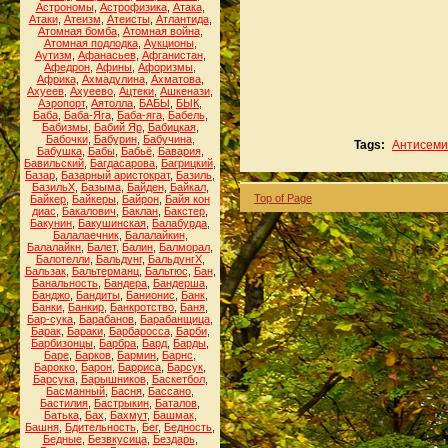
Астрономы
,
Астрофизика
,
Атака
,
Атаки
,
Атеизм
,
Атеисты
,
Атлантида
,
Атомная бомба
,
Атомная война
,
Атомная подлодка
,
Аукционы
,
Аутизм
,
Афанасьев
,
Афганистан
,
Афедрон
,
Афины
,
Афоризмы
,
Африка
,
Ахмадулина
,
Ахматова
,
Ахуеев
,
Ахуеево
,
Ацтеки
,
Ашкенази
,
Аэропорт
,
Аятолла
,
БАБЫ
,
БЫК
,
Баба
,
Баба-Яга
,
Баба-яга
,
Бабель
,
Бабизмы
,
Бабий Яр
,
Бабицкая
,
Бабочки
,
Бабурин
,
Бабучина
,
Tags:
Антисеми
Бабушка
,
Бабы
,
Бабьё
,
Бавария
,
Бавильский
,
Багдасарова
,
Багрицкий
,
Базар
,
Базарный аристократ
,
Базиль
,
БазильХ
,
Базыма
,
Байден
,
Байкал
,
Top of Page
Байкер
,
Байкеры
,
Байрон
,
Байя кон
диас
,
Бакалович
,
Баклан
,
Бакстер
,
Бакунин
,
Бакушинская
,
Балабурда
,
Балалаечник
,
Балалайкин
,
Балалайкн
,
Балет
,
Балин
,
Балморал
,
Балотелли
,
Бальдунг
,
БальдунгХ
,
Бальзак
,
Бальтерманц
,
Бальтюс
,
Бан
,
Банальность
,
Бандера
,
Бандерша
,
Банджо
,
Бандиты
,
Банионис
,
Банк
,
Банки
,
Банкир
,
Банкротство
,
Баня
,
Бар-сука
,
Барабанов
,
Барабанщица
,
Барак
,
Бараки
,
Барбаросса
,
Барби
,
Барбизонцы
,
Барбра
,
Бард
,
Барды
,
Баре
,
Барков
,
Бармин
,
Барнс
,
Барокко
,
Барон
,
Барриса
,
Барсук
,
Барсука
,
Барышников
,
Баскетбол
,
Басманный
,
Басня
,
Бассано
,
Бастилия
,
Бастрыкин
,
Баталов
,
Батька
,
Бах
,
Бахмут
,
Башмак
,
Башня
,
Бдительность
,
Бег
,
Бедность
,
Бедные
,
Безвкусица
,
Бездарь
,