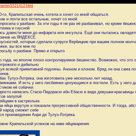
eniamin/152
1412.html
10-го, Крапильская очень хотела и хочет со мной общаться.
 как и почти все остальные, хочет со мной
опросила о разбане. За эти годы я не раз её разбанивал, но кроме бешено
тизма и гнусной
лись довести меня до инфаркта или инсульта. Ещё они пытались овладет
кринов на ЯНДЕКСЕ.
 гнусностей, которые сделали супруги Вербицкие при вашем полном молч
жке, вы все мне по
просьбу о разбане. Прямо и открыто
о года, но вполне плохо контролируемое бешенство. Возможно, что это о
итрожопо и дебильно
уя всякой примитивной подляны. Аноном и клоном. Вряд ли она сама по
лонов.
бах Тулуз-Лотрека, она изготовила уже несколько лет назад.
иянками. И есть у него лесбиянки целующиеся в постели. Есть у него д
тиком её собачки.
запросто написать Стасю-Пидорасю ибн Ебасю в виде девушки-красавицы 
сов залупой
 яйцами в кастрюльке.
и яйца вкрутую и показали прогрессивной общественности. И тогда, абс
 народ сможет себе
я произведении Анри де Тулуз-Лотрека.
вне Крапильской успехов на ниве яйцеварения.