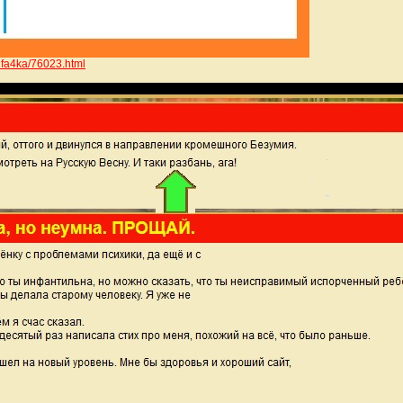
/fifa4ka/7602
3.html