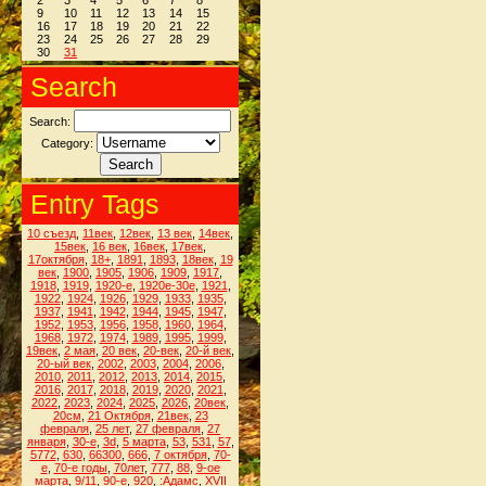
2
3
4
5
6
7
8
9
10
11
12
13
14
15
16
17
18
19
20
21
22
23
24
25
26
27
28
29
30
31
Search
Search:
Category:
Entry Tags
10 съезд
,
11век
,
12век
,
13 век
,
14век
,
15век
,
16 век
,
16век
,
17век
,
17октября
,
18+
,
1891
,
1893
,
18век
,
19
век
,
1900
,
1905
,
1906
,
1909
,
1917
,
1918
,
1919
,
1920-е
,
1920е-30е
,
1921
,
1922
,
1924
,
1926
,
1929
,
1933
,
1935
,
1937
,
1941
,
1942
,
1944
,
1945
,
1947
,
1952
,
1953
,
1956
,
1958
,
1960
,
1964
,
1968
,
1972
,
1974
,
1989
,
1995
,
1999
,
19век
,
2 мая
,
20 век
,
20-век
,
20-й век
,
20-ый век
,
2002
,
2003
,
2004
,
2006
,
2010
,
2011
,
2012
,
2013
,
2014
,
2015
,
2016
,
2017
,
2018
,
2019
,
2020
,
2021
,
2022
,
2023
,
2024
,
2025
,
2026
,
20век
,
20см
,
21 Октября
,
21век
,
23
февраля
,
25 лет
,
27 февраля
,
27
января
,
30-е
,
3d
,
5 марта
,
53
,
531
,
57
,
5772
,
630
,
66300
,
666
,
7 октября
,
70-
е
,
70-е годы
,
70лет
,
777
,
88
,
9-ое
марта
,
9/11
,
90-е
,
920
,
:Адамс
,
XVII