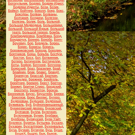
Богохульник
,
Бодлер
,
Бодряк-Идиот
,
Бодряки-Идиоты
,
Боза
,
Бозик
,
Бойкот
,
Бойтнер
,
Боколл
,
Бокр
,
Бокс
,
Боксёры
,
Болван
,
Болваны
,
Болгария
,
Болдини
,
Болезни
,
Болезнь
,
Болик
,
Боль
,
Больной
,
Большая Медведица
,
Большевики
,
Большой
,
Большой Взрыв
,
Большой
театр
,
Большой террор
,
Бомба
,
Бомбардировка
,
Бомбёжка
,
Бонд
,
Бондарчук
,
Боннер
,
Бонобо
,
Бонч-
Бруевич
,
Бор
,
Бордель
,
Борец
,
Борис
,
Борисы
,
Борись
,
Боровиковский
,
Борода
,
Бородин
,
Бортников
,
Борщ
,
Борьба
,
Босбум
,
Бостон
,
Босх
,
Бот
,
Ботвинник
,
Ботеро
,
Ботичелли
,
Боттичелли
,
Боты
,
Бофор
,
Боччоне
,
Боччони
,
Боярский
,
Браз
,
Бразилия
,
Брай
,
Брайнин
,
Брак
,
Брамс
,
Брандт
,
Бранкузи
,
Брассай
,
Браткин
,
Браудер
,
Брежнев
,
Брейгель
,
Брейтнер
,
Бремер
,
Брест
,
Бретон
,
Брижит
,
Бритни Спирс
,
Бродский
,
Брозтито
,
Бромптон
,
Бронза
,
Бронников
,
Брукс
,
Бруштейн
,
Брюки
,
Брюллов
,
Брюс Виллис
,
Бугеро
,
Буденовцы
,
Будущее
,
Будённый
,
Буживаль
,
Буй
,
Буйнопомешанный
,
Букингемский дворец
,
Буковский
,
Булгаков
,
Булла
,
Булочкин
,
Булочников
,
Бунин
,
Бурбаки
,
Бурбоны
,
Буржуазия
,
Бурк-Уайт
,
Бурлеск
,
Буряты
,
Бутылка
,
Бухало
,
Бухарин
,
Бухгалтерия
,
Бухенвальд
,
Буча
,
Бучкин
,
Бучкури
,
Буш
,
Буше
,
БушеХ
,
Быдло
,
Бык
,
Быков
,