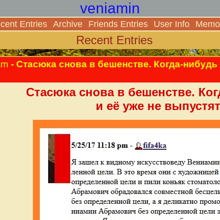
veniamin
cent Entries
Archive
Friends Entries
User Info
Memor
Recent Entries
am
- Стасюка снова в бешенстве. Когда-нибудь 
Стасюка снова в бешенстве. Ког
и её уже не выпустят