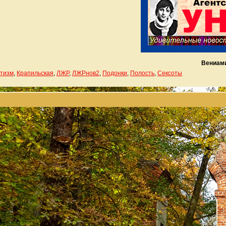
Вениам
тизм
,
Крапильская
,
ЛЖР
,
ЛЖРнов2
,
Подонки
,
Полость
,
Сексоты