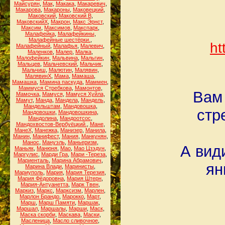
Майсурян
,
Мак
,
Макака
,
Макаревич
,
Макарова
,
Макароны
,
Маковецкий
,
Маковский
,
Маковский В
,
МаковскийХ
,
Макрон
,
Макс Эрнст
,
Максим
,
Максимов
,
Макспарк
,
Малафейка
,
Малафейкины
,
Малафейные шестёрки.
,
ht
Малафейный
,
Малафья
,
Малевич
,
Маленков
,
Малер
,
Малка
,
Малофейкин
,
Мальвина
,
Мальгин
,
Мальцев
,
Мальчевский
,
Мальчик
,
Мальчиш
,
Малютин
,
Малявин
,
МалявинХ
,
Мама
,
Мамаша
,
Мамашка
,
Мамина паскуда
,
Маммен
,
Маммуся Стребкова
,
Мамонтов
,
Вам
Мамочка
,
Мамуся
,
Мамуся Хуйла
,
Мамут
,
Манда
,
Мандела
,
Мандель
,
Мандельштам
,
Мандовошка
,
стр
Мандовошки
,
Мандовошкина
,
Мандолина
,
Мандоотсос
,
Мандохвостов-Вербуёцкий.
,
Мане
,
МанеХ
,
Манежка
,
Манизер
,
Манила
,
Манин
,
Манифест
,
Мания
,
Манкунян
,
Манос
,
Мануэль
,
Маньеризм
,
А вид
Маньяк
,
Манюня
,
Мао
,
Мао Цзэдун
,
Маргулис
,
Марди Гра
,
Мари -Тереза
,
Мариенталь
,
Марина Абрамович
,
ян
Марина Влади
,
Маринисты
,
Мариуполь
,
Мария
,
Мария Терезия
,
Мария Фёдоровна
,
Мария Штерн
,
Мария-Антуанетта
,
Марк Твен
,
Маркиз
,
Маркс
,
Марксизм
,
Марлен
,
Марлон Брандо
,
Марокко
,
Март
,
Марш
,
Марш Памяти
,
Маршак
,
Маршал
,
Маршалы
,
Марши
,
Маск
,
Маска скорби
,
Маскава
,
Маски
,
Масленица
,
Масло сливочное
,