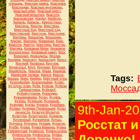
площадь
,
Красная рамка
,
Краснова
,
Краснодар
,
Красные мухоморы
,
Красный ибис
,
Красный крест
,
Красный мешочек
,
Красота
,
Крачковская
,
Кредит
,
Крейсер
,
Кремль
,
Кремль.
,
Крепостные
,
Кресмль
,
Креспи
,
Крестины
,
Крестный Ход
,
Крестный ход
,
Крестовский
,
Крестьне
,
Крестьяне
,
Кретины
,
Крещатик
,
Крещение
,
Кризис
,
Криллон
,
Криминал
,
Крис
,
Крисота
,
Кристи
,
Кристина
,
Кристис
,
Критика
,
Кровавая Мери
,
Кровавое
воскресенье
,
Кровавый навет
,
Крог
,
Крокодил
,
Крокодилы
,
Кролик
,
Кролики
,
Кронгауз
,
Кронштадт
,
Кросс
,
Кроткий
,
Крофорд
,
Круглов
,
Крумгольд
,
Круп
,
Крупкин
,
Крупная
,
Крыжополь
,
Крылов
,
Крым
,
Крымов
,
Крымские татары
,
Крыса
,
Крысы
,
Tags:
Крыша
,
Крюк
,
Крёйер
,
Крёстный отец
,
Ксенофобия
,
Ксилография
,
Ктомс
,
Мосса
Ку-клукс-клан
,
Куба
,
Кубизм
,
Кубизм
Тифаретника
,
КубизмХ
,
Кубофутуризм
,
Кувалдин
,
Кувшинникова
,
Кугач
,
Куздра
,
Кузнец
,
Кузнецов
,
Кузнецов.
,
Куинджи
,
Куклы
,
Кукмор
,
Кукобака
,
9th-Jan-2
Кулаки
,
Кулидар Провокация
,
Культ
личности
,
Культур-Мультур
,
Культура
,
Культуролог
,
Куников
,
Росстат и
Купленный
,
Куприянов
,
Купцы
,
Купчиха
,
Купчихи
,
Кураев
,
Куратор
,
Курбе
,
Курва
,
Курва Мамина
,
Курва
Тифаретная
,
Курвосос
,
Курвососина
,
Доренко!
Курвососка
,
Курвососы
,
Курвы
,
Курица
,
Курли
,
Курочка
,
Курск
,