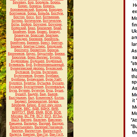
Бруевич
,
Бор
,
Бордель
,
Борец
,
Борис
,
Борисы
,
Борись
,
Боровиковский
,
Борода
,
Бородин
,
Бортников
,
Борщ
,
Борьба
,
Босбум
,
Бостон
,
Босх
,
Бот
,
Ботвинник
,
Ботеро
,
Ботичелли
,
Боттичелли
,
Боты
,
Бофор
,
Боччоне
,
Боччони
,
Боярский
,
Браз
,
Бразилия
,
Брай
,
Брайнин
,
Брак
,
Брамс
,
Брандт
,
Бранкузи
,
Брассай
,
Браткин
,
Браудер
,
Брежнев
,
Брейгель
,
Брейтнер
,
Бремер
,
Брест
,
Бретон
,
Брижит
,
Бритни Спирс
,
Бродский
,
Брозтито
,
Бромптон
,
Бронза
,
Бронников
,
Брукс
,
Бруштейн
,
Брюки
,
Брюллов
,
Брюс Виллис
,
Бугеро
,
Буденовцы
,
Будущее
,
Будённый
,
Буживаль
,
Буй
,
Буйнопомешанный
,
Букингемский дворец
,
Буковский
,
Булгаков
,
Булла
,
Булочкин
,
Булочников
,
Бунин
,
Бурбаки
,
Бурбоны
,
Буржуазия
,
Бурк-Уайт
,
Бурлеск
,
Буряты
,
Бутылка
,
Бухало
,
Бухарин
,
Бухгалтерия
,
Бухенвальд
,
Буча
,
Бучкин
,
Бучкури
,
Буш
,
Буше
,
БушеХ
,
Быдло
,
Бык
,
Быков
,
Быстрыкин
,
Быт
,
БэкингемХ
,
Бэлза
,
Бюджет
,
Бюрократия
,
Бёдра
,
Бёрбедж
,
Бёрнс
,
В рот ему ноги
,
ВВЖ
,
ВВС
,
ВДВ
,
ВДНХ
,
ВИВ
,
ВИРПУТ
,
ВМВ
,
ВМФ
,
ВОВ
,
ВОВ.
Москва
,
ВС РФ
,
ВСУ
,
ВУЗ
,
ВУЗы
,
ВШЭ
,
Вагнер
,
Вазелин
,
Ваксман
,
Вакцина
,
Валадон
,
Валдай
,
Валдор
,
Валентынович
,
Валерий Грачиков
,
Валлон
,
Валлоттон
,
ВаллоттонХ
,
Валюта
,
Вампир
,
Ван Гог
,
Ван ГогХ
,