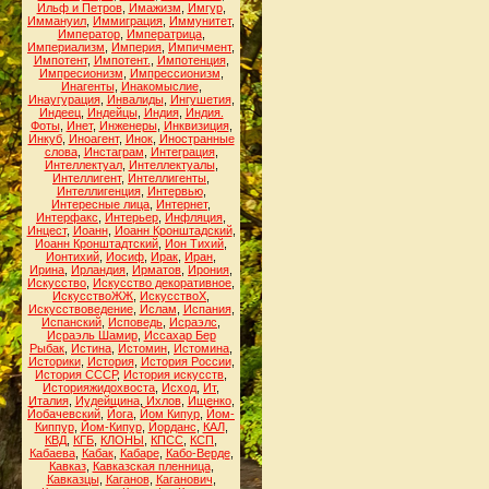
Ильф и Петров
,
Имажизм
,
Имгур
,
Иммануил
,
Иммиграция
,
Иммунитет
,
Император
,
Императрица
,
Империализм
,
Империя
,
Импичмент
,
Импотент
,
Импотент.
,
Импотенция
,
Импресионизм
,
Импрессионизм
,
Инагенты
,
Инакомыслие
,
Инаугурация
,
Инвалиды
,
Ингушетия
,
Индеец
,
Индейцы
,
Индия
,
Индия.
Фоты
,
Инет
,
Инженеры
,
Инквизиция
,
Инкуб
,
Иноагент
,
Инок
,
Иностранные
слова
,
Инстаграм
,
Интеграция
,
Интеллектуал
,
Интеллектуалы
,
Интеллигент
,
Интеллигенты
,
Интеллигенция
,
Интервью
,
Интересные лица
,
Интернет
,
Интерфакс
,
Интерьер
,
Инфляция
,
Инцест
,
Иоанн
,
Иоанн Кронштадский
,
Иоанн Кронштадтский
,
Ион Тихий
,
Ионтихий
,
Иосиф
,
Ирак
,
Иран
,
Ирина
,
Ирландия
,
Ирматов
,
Ирония
,
Искусство
,
Искусство декоративное
,
ИскусствоЖЖ
,
ИскусствоХ
,
Искусствоведение
,
Ислам
,
Испания
,
Испанский
,
Исповедь
,
Исраэлс
,
Исраэль Шамир
,
Иссахар Бер
Рыбак
,
Истина
,
Истомин
,
Истомина
,
Историки
,
История
,
История России
,
История СССР
,
История искусств
,
Историяжидохвоста
,
Исход
,
Ит
,
Италия
,
Иудейщина
,
Ихлов
,
Ищенко
,
Йобачевский
,
Йога
,
Йом Кипур
,
Йом-
Киппур
,
Йом-Кипур
,
Йорданс
,
КАЛ
,
КВД
,
КГБ
,
КЛОНЫ
,
КПСС
,
КСП
,
Кабаева
,
Кабак
,
Кабаре
,
Кабо-Верде
,
Кавказ
,
Кавказская пленница
,
Кавказцы
,
Каганов
,
Каганович
,