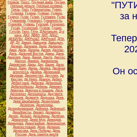
"ПУТ
Громов
,
Гросс
,
Грудная жаба
,
Грузия
,
Грязные деньги
,
Грязные козявки
,
Грязь
,
Грёз
,
Губернаторы
,
Гувер
,
за 
Гудеева
,
Гудини
,
Гудман
,
Гудмен
,
Гудрун
,
Гулаг
,
Гулин
,
Гулливер
,
Гулю
,
Гуманизм
,
Гуманист
,
Гуманность
,
Гумилёв
,
Гурвиц
,
Гурский
,
Гурченко
,
Гусар
,
Гусинский
,
Гучков
,
Гущин
,
Гэтсби
,
Гюго
,
Гёте
,
Д'Артаньян
,
Д-р
Тепер
наук
,
ДАУ
,
ДВФУ
,
ДДТ
,
ДДоС
,
ДЕБИЛЫ
,
ДЖРнов2
,
ДЖРнов4
,
ДПК
,
ДР
,
ДУ
,
Давид
,
Давыдов
,
Давыдыч
,
20
Дагмар
,
Дагмара
,
Дада
,
Дадаизм
,
Даки
,
Дали
,
Далида
,
Далия
,
Даллас
,
Даль
,
Дальний Восток
,
Дамы
,
Дана
,
Данелия
,
Дани
,
Дания
,
Данте
,
Дантес
,
Дантон
,
Дарвин
,
Дарвинизм
,
Даревская
,
Дары
,
Дау
,
Дацик
,
Дача
,
Он ос
Даша
,
Даян
,
Дверь
,
Двойка
,
Двойная
агентесса
,
Двойра
,
Дворецкий
,
Дворжак
,
Дворянство
,
Двучлен
,
Де
Кюстин
,
Де Ниро
,
Деанон
,
Дебил
,
Дебил-панк
,
Дебилки
,
Дебилный
,
Дебилообразы
,
Дебилы
,
Девиант
,
Девочка
,
Девочка и лошадь
,
Дега
,
Дегенерат
,
Дегенераты
,
Дед Митя
,
Дедищев
,
Дедмитя
,
Дедушка
,
Деев
,
Деев Шкабарнюк
,
Дезентерия
,
Дезертир
,
Дезертиры
,
Дезинформация
,
Дейнека
,
ДейнекаХ
,
Декабристы
,
Декарт
,
Делакруа
,
Делон
,
Дельво
,
Дельфины
,
Делягин
,
Демагогия
,
Деми Мур
,
Демидов
,
Демидова
,
Демография
,
Демократия
,
Демонстрация
,
Дени
,
Деникин
,
Денисова
,
День Победы
,
День
России
,
День памяти жертв