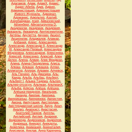
Адагамов
,
Адам
,
АдамХ
,
Адамс
,
Аддис-Абеба
,
Адик
,
Админ
,
Администрация
,
Администрация
Живого Журнала.
,
Адмирал
,
Адоманис
,
Адюльтер
,
Азатий
,
Азербайджан
,
Азия
,
Айвазовский
,
Айзенберг
,
Айнзатцгруппа D
,
Академизм
,
Академик
,
Академия
,
Акварель
,
Аквариум
,
Акнтисемитизм
,
Актёры
,
Акулетта
,
Акунин
,
Акцент
,
Акционизм
,
Аладжалов
,
Аламар
,
Албания
,
Алекс
,
Александер
,
Александр
,
Александр II
,
Александр
III
,
Александр Первый
,
Александра
Фёдоровна
,
Александров
,
Алексеева
,
Алексей
,
Алексенко
,
Алексий
,
Ален
Делон
,
Алена
,
Алжир
,
Алик Фридман
,
Алина
,
Алина-Пердюлина
,
Алиса
,
Алкаш
,
Алкаши
,
Алкашка
,
Аллах
,
Аллигатор
,
Аллори
,
Алрами
,
Алчевск
,
Аль Пачино
,
Аль-Джазира
,
Аль-
Каида
,
Альба
,
Альбац
,
Альберт
,
Альберт I
,
Альма-Тадема
,
Альпер
,
Альпер-отсосун
,
Альтман
,
АльтманХ
,
Альфа
,
Аляска
,
Алёша
,
Алёшка
,
Алёшка-придурок
,
Амальрик
,
Аманда
,
Америк
,
Америка
,
Американцы
,
Америкюки
,
Амнистия
,
Амона
,
Ампутация
,
Амстердам
,
Амстердамская школа
,
Амур
,
Анал
,
Анализ
,
Анархист
,
Анастасия
,
Анатолий Панков
,
Ангелы
,
Английский
,
Англия
,
Андреев
,
Андромеда
,
Андроников
,
Андропов
,
Андрюша
,
Анекдот
,
Анекдоты
,
Анжелика
,
Анимация
,
Анинаталия
,
Анисимов
,
Анклав
,
Анна Каренина
,