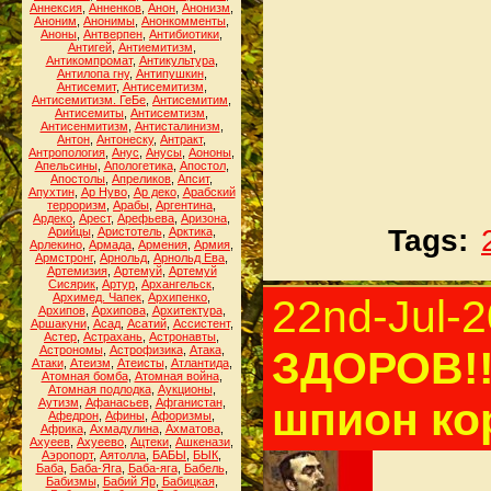
Аннексия
,
Анненков
,
Анон
,
Анонизм
,
Аноним
,
Анонимы
,
Анонкомменты
,
Аноны
,
Антверпен
,
Антибиотики
,
Антигей
,
Антиемитизм
,
Антикомпромат
,
Антикультура
,
Антилопа гну
,
Антипушкин
,
Антисемит
,
Антисемитизм
,
Антисемитизм. ГеБе
,
Антисемитим
,
Антисемиты
,
Антисемтизм
,
Антисенмитизм
,
Антисталинизм
,
Антон
,
Антонеску
,
Антракт
,
Антропология
,
Анус
,
Анусы
,
Аононы
,
Апельсины
,
Апологетика
,
Апостол
,
Апостолы
,
Апреликов
,
Апсит
,
Апухтин
,
Ар Нуво
,
Ар деко
,
Арабский
терроризм
,
Арабы
,
Аргентина
,
Ардеко
,
Арест
,
Арефьева
,
Аризона
,
Tags:
Арийцы
,
Аристотель
,
Арктика
,
Арлекино
,
Армада
,
Армения
,
Армия
,
Армстронг
,
Арнольд
,
Арнольд Ева
,
Артемизия
,
Артемуй
,
Артемуй
Сисярик
,
Артур
,
Архангельск
,
Архимед. Чапек
,
Архипенко
,
22nd-Jul-
Архипов
,
Архипова
,
Архитектура
,
Аршакуни
,
Асад
,
Асатий
,
Ассистент
,
Астер
,
Астрахань
,
Астронавты
,
Астрономы
,
Астрофизика
,
Атака
,
ЗДОРОВ!!
Атаки
,
Атеизм
,
Атеисты
,
Атлантида
,
Атомная бомба
,
Атомная война
,
Атомная подлодка
,
Аукционы
,
шпион ко
Аутизм
,
Афанасьев
,
Афганистан
,
Афедрон
,
Афины
,
Афоризмы
,
Африка
,
Ахмадулина
,
Ахматова
,
Ахуеев
,
Ахуеево
,
Ацтеки
,
Ашкенази
,
Аэропорт
,
Аятолла
,
БАБЫ
,
БЫК
,
Баба
,
Баба-Яга
,
Баба-яга
,
Бабель
,
Бабизмы
,
Бабий Яр
,
Бабицкая
,