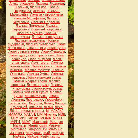
Алекс
,
Людовик
,
Людоед
,
Людоеды
,
Люлечка
,
Люлин нос
,
Люльа-
Пердюлька
,
Люлька
,
Люлька -
Малафейка
,
Люлька - отсосулька
,
Люлька Малафейка
,
Люлька-
Мудюлька
,
Люлька-Педюлька
,
Люлька-Пердлька
,
Люлька-
Пердюлька
,
Люлька-Пиздюлька
,
Люлька-ебулька
,
Люлька-
красотулька
,
Люлька-отсосулька
,
Люлька-пердюлька
,
Люлька-
пидораска
,
Люлька-пиздюлька
,
Люля
,
Люля голая
,
Люля стихи
,
Люля сучка
,
Люля сучка-в-течке
,
Люля-Пердюля
,
Люля-дура
,
Люля-красотуля
,
Люля-
отсосуля
,
Люля-пиздюля
,
Люля-
тупая-срака
,
Люля-фоты
,
Люляка
,
Люляка голая
,
Люляка книга
,
Люляка
минетка
,
Люляка-Монтаж
,
Люляка-
Отсосака
,
Люляка-Хуяка
,
Люляка-
идиотка
,
Люляка-мокрая срака
,
Люляка-мокрая-срака
,
Люляка-
отсосака
,
Люляка-срака
,
Люляка-
тупая-срака
,
Люляка-хуесосака
,
Люляка-хуй-ей-в-сраку
,
Люляка-
хуяка
,
Люляка=Хуяка
,
Люляч
,
Люмьер
,
Люстрация
,
Люццифер
,
Лягушатник
,
Лягушка
,
Лялёк
,
Ляпис-
Трубецкой
,
Ляпкало
,
Лёлик
,
Лёха
,
Лёша-свинья-хороша
,
М
,
МАКАКА
,
МАКАКО
,
МАТАН
,
МАТАНючки
,
МВД
,
МГУ
,
МИТ
,
МИФИ
,
МОМА
,
МРОТ
,
МФТИ
,
МХАТ
,
Мавзолей
,
Магадан
,
Магнаты
,
Магнитский
,
Магнум
,
Магомаев
,
Мадовошки
,
Мадонна
,
Мазохист
,
Маиуполь
,
Май
,
Майдан
,
Майерс
,
Майков
,
Майн Кампф
,