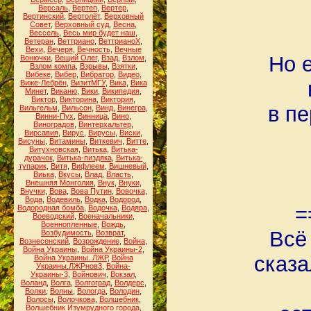
Версаль
,
Вертеп
,
Вертер
,
Вертинский
,
Вертолёт
,
Верховный
Совет
,
Верховный суд
,
Весна
,
Вессель
,
Весь мир будет наш
,
Ветеран
,
Веттриано
,
ВеттрианоХ
,
Вехи
,
Вечеря
,
Вечность
,
Вечные
Но 
Вонючки
,
Вещий Олег
,
Взад
,
Взлом
,
Взлом компа
,
Взрывы
,
Взятки
,
Вибеке
,
Вибер
,
Вибратор
,
Видео
,
Виже-Лебрён
,
ВизитМГУ
,
Вика
,
Вика
Минет
,
Виканю
,
Вики
,
Википедия
,
Виктор
,
Викторина
,
Виктория
,
в пе
Вильгельм
,
Вильсон
,
Винд
,
Винегра
,
Винни-Пух
,
Винница
,
Вино
,
Виноградов
,
Винтерхальтер
,
Вирсавия
,
Вирус
,
Вирусы
,
Виски
,
Висуны
,
Витамины
,
Виткевич
,
Витте
,
Витухновская
,
Витька
,
Витька-
дурачок
,
Витька-пиздяка
,
Витька-
тупарик
,
Витя
,
Вифлеем
,
Вишневый
,
Виька
,
Вкусы
,
Влад
,
Власть
,
Внешняя Монголия
,
Внук
,
Внуки
,
Внучки
,
Вова
,
Вова Путин
,
Вовочка
,
Вода
,
Водевиль
,
Водка
,
Водород
,
=
Водородная бомба
,
Водочка
,
Водяра
,
Воеводский
,
Военачальники
,
Военнопленные
,
Вождь
,
Всё
Возбудимость
,
Возврат
,
Вознесенский
,
Возрождение
,
Война
,
Война Украины
,
Война Украины-2
,
сказа
Война Украины. ЛЖР
,
Война
Украины.ЛЖРнов3
,
Война-
Украины-3
,
Войнович
,
Вокзал
,
Воланд
,
Волга
,
Волгоград
,
Волдерс
,
Волки
,
Волны
,
Вологда
,
Володин
,
Волосы
,
Волочкова
,
Волшебник
,
Волшебник Изумрудного города
,