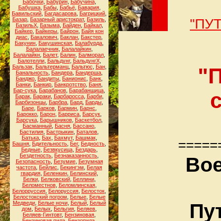
Бабочки
,
Бабурин
,
Бабучина
,
Бабушка
,
Бабы
,
Бабьё
,
Бавария
,
Бавильский
,
Багдасарова
,
Багрицкий
,
Базар
,
Базарный аристократ
,
Базиль
,
"ПУ
БазильХ
,
Базыма
,
Байден
,
Байкал
,
Байкер
,
Байкеры
,
Байрон
,
Байя кон
диас
,
Бакалович
,
Баклан
,
Бакстер
,
Бакунин
,
Бакушинская
,
Балабурда
,
Балалаечник
,
Балалайкин
,
Балалайкн
,
Балет
,
Балин
,
Балморал
,
Балотелли
,
Бальдунг
,
БальдунгХ
,
Бальзак
,
Бальтерманц
,
Бальтюс
,
Бан
,
"
Банальность
,
Бандера
,
Бандерша
,
Банджо
,
Бандиты
,
Банионис
,
Банк
,
Банки
,
Банкир
,
Банкротство
,
Баня
,
Бар-сука
,
Барабанов
,
Барабанщица
,
Барак
,
Бараки
,
Барбаросса
,
Барби
,
Барбизонцы
,
Барбра
,
Бард
,
Барды
,
Баре
,
Барков
,
Бармин
,
Барнс
,
Барокко
,
Барон
,
Барриса
,
Барсук
,
Барсука
,
Барышников
,
Баскетбол
,
Басманный
,
Басня
,
Бассано
,
Бастилия
,
Бастрыкин
,
Баталов
,
Батька
,
Бах
,
Бахмут
,
Башмак
,
=====
Башня
,
Бдительность
,
Бег
,
Бедность
,
Бедные
,
Безвкусица
,
Бездарь
,
Бездетность
,
Безнаказанность
,
Вое
Безопасность
,
Безумие
,
Безумная
частота
,
Бейлис
,
Бекингэм
,
Белая
гвардия
,
Беленкин
,
Белинский
,
Белки
,
Белковский
,
Беллини
,
Беломестнов
,
Беломлинская
,
Белорруссия
,
Белоруссия
,
Белосток
,
Белостокский погром
,
Белые
,
Белые
Медведи
,
Белые ночи
,
Белый
,
Белый
Пу
дом
,
Белых
,
Бельгия
,
Беляев
,
Беляев-Гинтовт
,
Бензиновая
,
Бензиновая пила
,
Бензопила
,