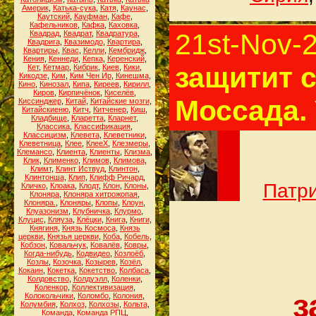
Америк
,
Катька-сука
,
Катя
,
Каунас
,
Каутский
,
Кауфман
,
Кафе
,
Кафельников
,
Кафка
,
Каховка
,
21st-Nov-
Квадрад
,
Квадрат
,
Квадратура
,
Квадрига
,
Квазимодо
,
Квартира
,
Квартиры
,
Квас
,
Келли
,
Кембридж
,
Кения
,
Кеннеди
,
Кепка
,
Керенский
,
защитит с
Кет
,
Кетмар
,
Кибрик
,
Киев
,
Кики
,
Кикодзе
,
Ким
,
Ким Чен Ир
,
Кинешма
,
Кино
,
Кинозал
,
Кипа
,
Киреев
,
Кирилл
,
Киров
,
Кирпичёнок
,
Киселёв
,
Моссада.
Киссинджер
,
Китай
,
Китайские мозги
,
Китайскиеню
,
Китч
,
Китченер
,
Киш
,
Кладбище
,
Кларетта
,
Кларнет
,
Классика
,
Классификация
,
Классицизм
,
Клевета
,
Клеветники
,
Клеветница
,
Клее
,
КлееХ
,
Клезмеры
,
Клемансо
,
Клиента
,
Клиенты
,
Клизма
,
Клик
,
Клименко
,
Климов
,
Климова
,
Климт
,
Клинт Иствуд
,
Клинтон
,
Клинтонша
,
Клип
,
Клифф Ричард
,
Патри
Кличко
,
Клоака
,
Клодт
,
Клон
,
Клоны
,
Клоняра
,
Клоняра хитрожопая
,
Клоняра.
,
Клоняры
,
Клопы
,
Клоун
,
Клуазонизм
,
Клубничка
,
Клурмо
,
Клуцис
,
Кляуза
,
Клёцки
,
Книга
,
Книги
,
Княгиня
,
Князь Космоса
,
Князь
церкви
,
Князья церкви
,
Коба
,
Кобель
,
Кобзон
,
Ковальчук
,
Ковалёв
,
Ковры
,
Когда-нибудь
,
Кодвидео
,
Козлоёб
,
Козлы
,
Козочка
,
Козырев
,
Козёл
,
Кокаин
,
Кокетка
,
Кокетство
,
Колбаса
,
Колдовство
,
Колдуэлл
,
Коленки
,
Коленкор
,
Коллективизация
,
з
Колокольчики
,
Коломбо
,
Колония
,
Колумбия
,
Колхоз
,
Колхозы
,
Кольта
,
Команда
,
Команда РПЦ
,