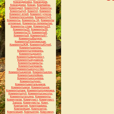
Командировка
,
Командник
,
Командники
,
Комар
,
Комбайны
,
Комендант
,
Коментпуб
,
Коменты
,
Коментыпуб
,
Комитет
,
Коммент
,
Коммент ютюб
,
Коммент-угроза
,
Комменткосырева
,
Комментпуб
,
Комменты
,
Комменты 34
,
Комменты
огромные
,
Комменты-перекрытие
,
Комменты-спам
,
Комменты23
,
Комменты25
,
Комменты39
,
Комменты70
,
Комменты8
,
Комменты9
,
Комменты97
,
КомментыВалдор
,
КомментыГеоргиевская
,
КомментыЖЖ
,
КомментыЮтюб
,
Комментыаноны
,
Комментыгерманец
,
Комментыдоцент
,
Комментыжидохвост
,
Комментыжуравков
,
Комментызакрыты
,
Комментыизраиль
,
Комментыискусство
,
Комментыкарпов
,
Комментыклон
,
Комментыкопейкин
,
Комментыкосырева
,
Комментылукес
,
Комментыметальников
,
Комментымои
,
Комментынов
,
Комментыпанк
,
Комментыподдержка
,
Комментыпуб
,
Комментысексоты
,
Комментытатьяна
,
Коммменты
,
Коммунизм
,
Коммунист
,
Коммунист.
Зараза
,
Коммунисты
,
Комп
,
Компартия
,
Компграфика
,
Компиляция
,
Композитор
,
Композиция
,
Компьютер
,
Комсомол
,