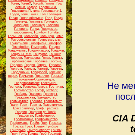
Гоген
,
ГогенХ
,
Гоголб
,
Гоголь
,
Год
семьи
,
Годарр
,
Годовщина
,
Годовщина Путина
,
Годовщина-1
,
Годой
,
Гойя
,
ГойяХ
,
Гол
,
Голандия
,
Голая
,
Голая обезьяна
,
Голд
,
Голда
,
Голивуд
,
Голикова
,
Голицын
,
Голландия
,
Голливуд
,
Головин
,
Головина
,
Голод
,
Голодомор
,
Голосование
,
Голубой
,
Голубь
,
Голышев
,
Гольбейн
,
Гольциус
,
Гомо
,
Гомосексуализм
,
Гомосексуалы
,
Гомофилия
,
Гомофилы
,
Гомофоб
,
Гомофобия
,
Гомофобы
,
Гондон
,
Гондонеллы
,
Гондонизация
,
Гондоны
,
Гондоны. ЖЖ
,
Гондурас
,
Гонконг
,
Гонорея
,
Гончарова
,
Гопак
,
Гопота
,
Горбаневская
,
Горбачёв
,
Горгона
,
Гордеев
,
Гордин
,
Гордон
,
Горелов
,
Горилла
,
Горлум
,
Горный
,
Горовец
,
Городничий
,
Городовой
,
Горские
евреи
,
Горчаков
,
Горшочек
,
Горький
,
Горюшкин-Сорокопудов
,
Не ме
Госдепартамент
,
Госкомцен
,
Госпожа
,
Госпожа Лукеса
,
Гостиная
,
Государство
,
Гофф
,
Гохберг
,
посл
Грабарь
,
Гравюра
,
Гравюры
,
Гражданская
,
Гражданство
,
Грамматика
,
Граната
,
Гранатомёт
,
Грани
,
Грант
,
Гранты
,
Грасскиллер
,
Грассскиллер
,
Граф
,
Графика
,
Графин
,
Графиня де Торби
,
CIA D
Графоман
,
Графомания
,
Графоманка
,
Графоманство
,
Графоманы
,
Грейс
,
Грек
,
Грекова
,
t
Грелка
,
Грех
,
Греция
,
Грибков
,
Григорьев
,
Григорьевпост
,
Гризли
,
Грин
,
Грис
,
Гриша
,
Гроб
,
Грозный
,