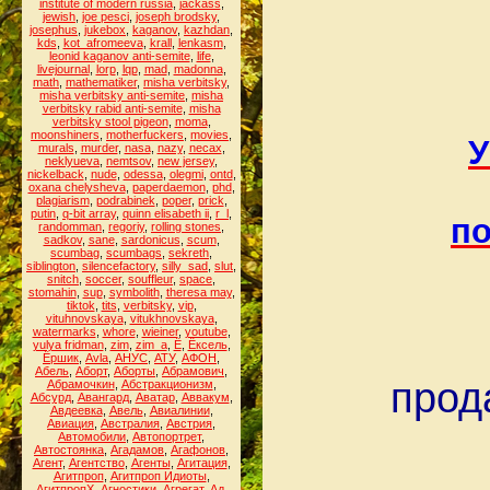
institute of modern russia
,
jackass
,
jewish
,
joe pesci
,
joseph brodsky
,
josephus
,
jukebox
,
kaganov
,
kazhdan
,
kds
,
kot_afromeeva
,
krall
,
lenkasm
,
leonid kaganov anti-semite
,
life
,
livejournal
,
lorp
,
lqp
,
mad
,
madonna
,
math
,
mathematiker
,
misha verbitsky
,
misha verbitsky anti-semite
,
misha
verbitsky rabid anti-semite
,
misha
verbitsky stool pigeon
,
moma
,
moonshiners
,
motherfuckers
,
movies
,
У
murals
,
murder
,
nasa
,
nazy
,
necax
,
neklyueva
,
nemtsov
,
new jersey
,
nickelback
,
nude
,
odessa
,
olegmi
,
ontd
,
oxana chelysheva
,
paperdaemon
,
phd
,
plagiarism
,
podrabinek
,
poper
,
prick
,
putin
,
q-bit array
,
quinn elisabeth ii
,
r_l
,
по
randomman
,
regoriy
,
rolling stones
,
sadkov
,
sane
,
sardonicus
,
scum
,
scumbag
,
scumbags
,
sekreth
,
siblington
,
silencefactory
,
silly_sad
,
slut
,
snitch
,
soccer
,
souffleur
,
space
,
stomahin
,
sup
,
symbolith
,
theresa may
,
tiktok
,
tits
,
verbitsky
,
vip
,
vituhnovskaya
,
vitukhnovskaya
,
watermarks
,
whore
,
wieiner
,
youtube
,
yulya fridman
,
zim
,
zim_a
,
Ё
,
Ёксель
,
Ёршик
,
Аvla
,
АНУС
,
АТУ
,
АФОН
,
Абель
,
Аборт
,
Аборты
,
Абрамович
,
прод
Абрамочкин
,
Абстракционизм
,
Абсурд
,
Авангард
,
Аватар
,
Аввакум
,
Авдеевка
,
Авель
,
Авиалинии
,
Авиация
,
Австралия
,
Австрия
,
Автомобили
,
Автопортрет
,
Автостоянка
,
Агадамов
,
Агафонов
,
Агент
,
Агентство
,
Агенты
,
Агитация
,
Агитпроп
,
Агитпроп Идиоты
,
АгитпропХ
,
Агностики
,
Агрегат
,
Ад
,