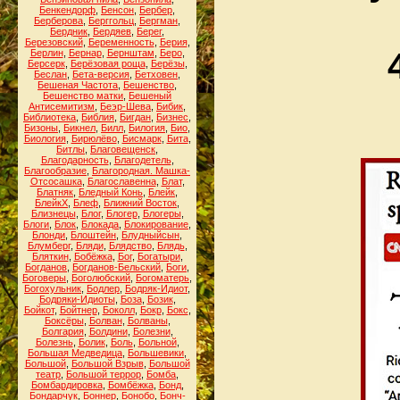
Бенкендорф
,
Бенсон
,
Бербер
,
Берберова
,
Берггольц
,
Бергман
,
Бердник
,
Бердяев
,
Берег
,
Березовский
,
Беременность
,
Берия
,
Берлин
,
Бернар
,
Бернштам
,
Беро
,
Берсерк
,
Берёзовая роща
,
Берёзы
,
Беслан
,
Бета-версия
,
Бетховен
,
Бешеная Частота
,
Бешенство
,
Бешенство матки
,
Бешеный
Антисемитизм
,
Беэр-Шева
,
Бибик
,
Библиотека
,
Библия
,
Бигдан
,
Бизнес
,
Бизоны
,
Бикнел
,
Билл
,
Билогия
,
Био
,
Биология
,
Бирюлёво
,
Бисмарк
,
Бита
,
Битлы
,
Благовещенск
,
Благодарность
,
Благодетель
,
Благообразие
,
Благородная. Машка-
Отсосашка
,
Благославенна
,
Блат
,
Блатняк
,
Бледный Конь
,
Блейк
,
БлейкХ
,
Блеф
,
Ближний Восток
,
Близнецы
,
Блог
,
Блогер
,
Блогеры
,
Блоги
,
Блок
,
Блокада
,
Блокирование
,
Блонди
,
Блоштейн
,
Блудныйсын
,
Блумберг
,
Бляди
,
Блядство
,
Блядь
,
Бляткин
,
Бобёжка
,
Бог
,
Богатыри
,
Богданов
,
Богданов-Бельский
,
Боги
,
Боговеры
,
Боголюбский
,
Богоматерь
,
Богохульник
,
Бодлер
,
Бодряк-Идиот
,
Бодряки-Идиоты
,
Боза
,
Бозик
,
Бойкот
,
Бойтнер
,
Боколл
,
Бокр
,
Бокс
,
Боксёры
,
Болван
,
Болваны
,
Болгария
,
Болдини
,
Болезни
,
Болезнь
,
Болик
,
Боль
,
Больной
,
Большая Медведица
,
Большевики
,
Большой
,
Большой Взрыв
,
Большой
театр
,
Большой террор
,
Бомба
,
Бомбардировка
,
Бомбёжка
,
Бонд
,
Бондарчук
,
Боннер
,
Бонобо
,
Бонч-