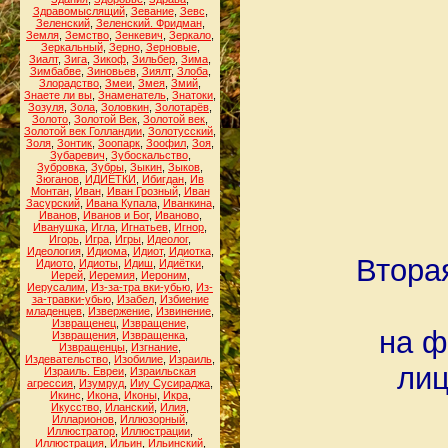
Здравомыслящий
,
Зевание
,
Зевс
,
Зеленский
,
Зеленский. Фридман
,
Земля
,
Земство
,
Зенкевич
,
Зеркало
,
Зеркальный
,
Зерно
,
Зерновые
,
Зиалт
,
Зига
,
Зикоф
,
Зильбер
,
Зима
,
Зимбабве
,
Зиновьев
,
Зиялт
,
Злоба
,
Злорадство
,
Змеи
,
Змея
,
Змий
,
Знаете ли вы
,
Знаменатель
,
Знатоки
,
Зозуля
,
Зола
,
Золовкин
,
Золотарёв
,
Золото
,
Золотой Век
,
Золотой век
,
Золотой век Голландии
,
Золотусский
,
Золя
,
Зонтик
,
Зоопарк
,
Зоофил
,
Зоя
,
Зубаревич
,
Зубоскальство
,
Зубровка
,
Зубры
,
Зыкин
,
Зыков
,
Зюганов
,
ИДИЁТКИ
,
Ибигдан
,
Ив
Монтан
,
Иван
,
Иван Грозный
,
Иван
Засурский
,
Ивана Купала
,
Иванкина
,
Иванов
,
Иванов и Бог
,
Иваново
,
Иванушка
,
Игла
,
Игнатьев
,
Игнор
,
Игорь
,
Игра
,
Игры
,
Идеолог
,
Идеология
,
Идиома
,
Идиот
,
Идиотка
,
Втора
Идиото
,
Идиоты
,
Идиш
,
Идиётки
,
Иерей
,
Иеремия
,
Иероним
,
Иерусалим
,
Из-за-тра вки-убью
,
Из-
за-травки-убью
,
Изабел
,
Избиение
младенцев
,
Извержение
,
Извинение
,
Извращенец
,
Извращение
,
на ф
Извращения
,
Извращенка
,
Извращенцы
,
Изгнание
,
Издевательство
,
Изобилие
,
Израиль
,
лиц
Израиль. Евреи
,
Израильская
агрессия
,
Изумруд
,
Ииу Сусираджа
,
Икинс
,
Икона
,
Иконы
,
Икра
,
Икусство
,
Иланский
,
Илия
,
Илларионов
,
Иллюзорный
,
Иллюстратор
,
Иллюстрации
,
Иллюстрация
,
Ильин
,
Ильинский
,