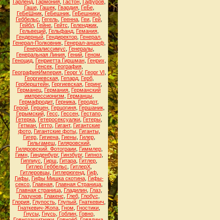
Гарленд
,
Гармония
,
Гастон
,
Гафуров
,
Гаше
,
Гашек
,
Гвардия
,
ГеБе
,
ГеБеШник
,
ГеБешник
,
ГеБешники
,
Геббельс
,
Гегель
,
Геенна
,
Геи
,
Гей
,
Гейбл
,
Гейне
,
Гейтс
,
Геленджик
,
Гельвеций
,
Гельфанд
,
Гемания
,
Гендерный
,
Гендиректор
,
Генерал
,
Генерал-Полковник
,
Генерал-аншеф
,
Генералиссимус
,
Генералы
,
Генеральная Линия
,
Гений
,
Геном
,
Геноцид
,
Генриетта Гиршман
,
Генрих
,
Генсек
,
География
,
ГеографияИмперия
,
Георг V
,
Георг VI
,
Георгиевская
,
Гепард
,
Герб
,
Герберштейн
,
Гергиевская
,
Геринг
,
Германец
,
Германия
,
Германский
импрессионизм
,
Германцы
,
Гермафродит
,
Герника
,
Геродот
,
Герой
,
Герцен
,
Герцогиня
,
Гершаник
,
Герымский
,
Гесс
,
Гессен
,
Гестапо
,
Гетерка
,
Гетеросексуалки
,
Гетеры
,
Гетман
,
Гетто
,
Гигант
,
Гигантские
фото
,
Гигантские фоты
,
Гиганты
,
Гигер
,
Гигиена
,
Гиены
,
Гилер
,
Гильгамеш
,
Гиляровский
,
Гиляровский. Фотограии
,
Гиммлер
,
Гимн
,
Гинденбург
,
Гинзбург
,
Гипноз
,
Гиппиус
,
Гирш
,
Гитара
,
Гитлер
,
Гитлер Геббельс
,
ГитлерХ
,
Гитлеровцы
,
Гитлерюгенд
,
Гиф
,
Гифы
,
Гифы Мишка скотина
,
Гифы-
сексо
,
Главная
,
Главная Страница
,
Главная страница
,
Гладилин
,
Глаз
,
Глазунов
,
Глакенс
,
Глеб
,
Глобус
,
Глория
,
Глупость
,
Глупый
,
Гнаткевич
,
Гнаткевич-Жопа
,
Гном
,
Гностики
,
Гнусы
,
Гнусь
,
Гоблин
,
Говно
,
Говнозащитники
,
Говноёб
,
Говядина
,