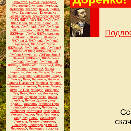
Курчатов
,
Кустик
,
Кустодиев
,
КустодиевХ
,
Кутепов
,
Кутузов
,
Кутузова
,
Кухарка
,
Кухня
,
Кучма
,
Куш
,
Кшесинская
,
Кьюкор
,
Кэт
,
Кюстин
,
Кюхля
,
Кёнигсберг
,
Кёртис
,
ЛГБТ
,
ЛДПР
,
ЛДР
,
ЛЖ
,
ЛЖЛ
,
ЛЖР
,
ЛЖР Жопа
,
ЛЖР ЛЖРнов2
,
ЛЖР
Носик
,
ЛЖР-нов3
,
ЛЖР. ЛЖРнов
,
Подлое
ЛЖР. ЛЖРнов2
,
ЛЖР3
,
ЛЖРНов2
,
ЛЖРНов4
,
ЛЖРн
,
ЛЖРначалонов
,
ЛЖРнлв
,
ЛЖРнов
,
ЛЖРнов-2
,
ЛЖРнов-3
,
ЛЖРнов2
,
ЛЖРнов2
Бразилия
,
ЛЖРнов2 Стихи
,
ЛЖРнов2.
,
ЛЖРнов2нов2
,
ЛЖРнов3
,
ЛЖРнов3 ЛЖР
,
ЛЖРнов3Грек
,
ЛЖРнов3Икусство
,
ЛЖРнов3нов3
,
ЛЖРнов4
,
ЛЖРнов5
,
ЛЖРновое2
,
ЛЖРов2
,
ЛЖРов4
,
ЛЖРпрощай
,
ЛЖРпуб
,
ЛЖРтов2
,
ЛЖРуход1
,
ЛЖр
,
ЛЖрнов
,
ЛЖрнов2
,
Лавра
,
Лаврентий
,
Лавров
,
Лагеря
,
Лагуна
,
Ладен
,
Лазарева
,
Лангобард
,
Ландау
,
Ланкар
,
Лань
,
Ларионов
,
Лариса
,
Лариса Гнаткевич
,
Лариска
,
Ларссон
,
Латвия
,
Латынина
,
Латынь
,
Лашез
,
Лгун
,
Ле Пен
,
Лебедев
,
Лебедева
,
Лев
,
Леви
,
Левитан
,
Левицкий
,
Легрос
,
Ледокол
,
Леже
,
Лейба
,
Лейбов
,
Лейбов Дорога уходит
вдаль...
,
ЛейбовХ
,
Лейбова Гора
,
Лейбовбиография
,
Лейбовиц
,
Сс
Лейбович
,
Лейтенант
,
Лекаренко
,
Лекции
,
Лекция
,
Лем
,
Лемпицка
,
Ленд-лиз
,
Ленин
,
Ленинград
,
скач
Ленказм
,
Леннон
,
Ленточки
,
Леонардо
,
Леонардо да Винчи
,
ЛеонардоХ
,
Леонида-отсосючка
,