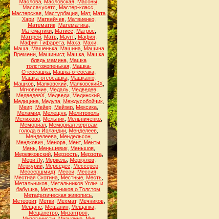
Маслова
,
Масловская
,
Масоны
,
Массачусетс
,
Мастер-класс
,
Мастерская
,
Мастурбация
,
Мат
,
Мата
Хари
,
Матвейчев
,
Матвиенко
,
Математик
,
Математика
,
Математики
,
Матисс
,
Матрос
,
Матфей
,
Мать
,
Маунт
,
Мафия
,
Мафия Тифарета
,
Маха
,
Махи
,
Маша
,
Машенька
,
Машина
,
Машина
Времени
,
Машинист
,
Машка
,
Машка
блядь мамина
,
Машка
толстожопенькая
,
Машка-
Отсосашка
,
Машка-отсосака
,
Машка-отсосашка
,
Машканю
,
Машков
,
Маяковский
,
МаяковскийХ
,
Мгновение
,
Медаль
,
Медведев
,
МедведевХ
,
Медведи
,
Мединский
,
Медицина
,
Медуза
,
Междусобойчик
,
Меир
,
Мейер
,
Мейзер
,
Мексика
,
Меламид
,
Мелещук
,
Мелитополь
,
Мелихово
,
Мельник
,
Мельниченко
,
Мемориал
,
Мемориал жертвам
голода в Ирландии
,
Менделеев
,
Менделеева
,
Мендельсон
,
Мендкович
,
Менора
,
Мент
,
Менты
,
Мень
,
Меньшевик
,
Меньшов
,
Мережковский
,
Мерзость
,
Мерзота
,
Мери Лу
,
Меркель
,
Меркулов
,
Меркурий
,
Мерседес
,
Мессерер
,
Мессершмидт
,
Месси
,
Мессия
,
Местная Скотина
,
Местные
,
Месть
,
Метальников
,
Метальников Углич и
бабушка
,
Метальников о Толстом
,
Метафизическая живопись
,
Метеорит
,
Метки
,
Мехмат
,
Мечников
,
Мещане
,
Мещанин
,
Мещанка
,
Мещанство
,
Мизантроп
,
Мизогинисты
,
Мизулина
,
Мик