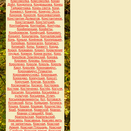
Комсомолка
,
Комсомолки
,
Конан
Дойл
,
Кондопога
,
Кондрашова
,
Конец
Тифаретника
,
Конец света
,
Кони
,
Конквест
,
Конкурс
,
Конкурс-Эссе
,
Кононов
,
Конопля
,
Консерватория
,
Константин Долматов
,
Константинов
,
Констатация
,
Конституция
,
Контрабанда
,
Контрабас
,
Контуры
,
Конференции
,
Конфеты
,
Конформизм
,
Конфуций
,
Концевич
,
Концерт
,
Концлагерь
,
Кончаловский
,
Конь
,
Коньки
,
Конёнков
,
Кооперация
,
Копейкин
,
Копенгаген
,
Копипаст
,
Копирайт
,
Копы
,
Корветт
,
Корда
,
Корея
,
Коржавин
,
Коринт
,
Кормление
грудью
,
Кормон
,
Корни волос
,
Коро
,
Коробков-Землянский
,
Корова
,
Коровин
,
Коровы
,
Королева
,
Короленко
,
Короли
,
Король
,
Король
Карл
,
Королёв
,
Коронавирус
,
Коронавирус Плакатки
,
Коронавируснов2
,
Коронация
,
Корреджо
,
Коррупция
,
Корсет
,
Корупция
,
Корчак
,
Коселёк
,
Космонавты
,
Космос
,
Кострома
,
Костюм
,
Костюченко
,
Костёр
,
Косуля
,
Косыгин
,
Косырева
,
Косырева о
культуре
,
Косырева. Углич
,
Косыревакомменты
,
Кот
,
Котовася
,
Котовский
,
Коты
,
Кофырин
,
Кочерга
,
Кошка
,
Кошки
,
Кошмар
,
Кощунство
,
Краб
,
Крамаров
,
Крамской
,
Кранах
,
Кранах-старшийХ
,
Крап
,
Крапильская
,
Крапильский
,
Красавец
,
Красавица
,
Красиво жить
не запретишь
,
Красная
,
Красная
Армия
,
Красная Площадь
,
Красная
Слобода
,
Красная армия
,
Красная