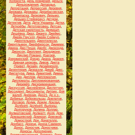
Холокоста
,
День рождения
,
Деньги
,
Деньрождения
,
Депардье
,
Депортация
,
Депрессия
,
Деревня
,
Держава
,
Державы
,
Дерибасовская
,
Дерипаска
,
Деркович
,
Дерьмо
,
Дерьмо-Стейнкрауз
,
Детдом
,
Детектив
,
Дети
,
Дети Украины
,
Детки
,
Деткоёбы
,
Детоторговец
,
Детсад
,
Детская смертность
,
Дефицит
,
Дешёвка
,
Джаз
,
Джанго
,
Джеймс
,
Джейн Пауэлл
,
Джейн Сеймур
,
Джентельмен
,
Джентилески
,
Джентльмен
,
Джефферсон
,
Джимми
,
Джина
,
Джо Пеши
,
Джобс
,
Джоконда
,
Джонсон
,
Джоплинг
,
Джорджоне
,
Джулио Романо
,
Дзагоев
,
Дзержинский
,
Дзюдо
,
Диана
,
Диарея
,
Дивная церковь
,
Дивов
,
Диета
Привет
,
Дизайн
,
Дизайнюхер
,
Дизентерия
,
Дизраэли
,
Дикий
,
Дикс
,
Диктатура
,
Дима
,
Димитрий
,
Димка
,
Дин
,
Диплом
,
Дипломатия
,
Дипломаты
,
Дипломированная
,
Дирижёр
,
Дискриминация
,
Дискуссия
,
Диснейленд
,
Диспетчер
,
Диссидент
,
Диссиденты
,
Дитрих
,
Для
жалоб
,
Дневник
,
Дно21
,
До н.э.
,
Добиньи
,
Добровольцы
,
Довлатов
,
Договор
,
Додик
,
Дожди
,
Доклад
,
Долбоёб
,
Долбоёб. Выборы
,
Долгоруков
,
Долина
,
Доллар
,
Долматовский
,
Долматт
,
Доля
,
Дом
,
Домашевский
,
Домкрат
,
Домовой
,
Домострой
,
Дон
,
Донателло
,
Донбасс
,
Донецк
,
Донна Саммер
,
Донос
,
Доносчик
,
Доносчики
,
Доносы
,
Дополнение
,
Дореволюционная
,
Доренко
,
Дорн
,