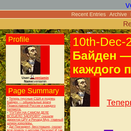
v
Recent Entries
Archive
Re
Profile
10th-Dec-
Байден —
каждого п
User:
veniamin
Name:
veniamin
Page Summary
·
Теперь гнусные США и подлец
Тепер
Байден — офциальные враги
Православной России и каждого
патриота.
·
"ПУТИН НА САМОМ ДЕЛЕ
ВСЕЦЕЛО ЗДОРОВ!!!" сказали
директор ЦРУ и Ричард Мур, главный
шпион королевы.
·
Да! Президент, бесстрашно, сказал
всю правду о негодяе Пескове! И так