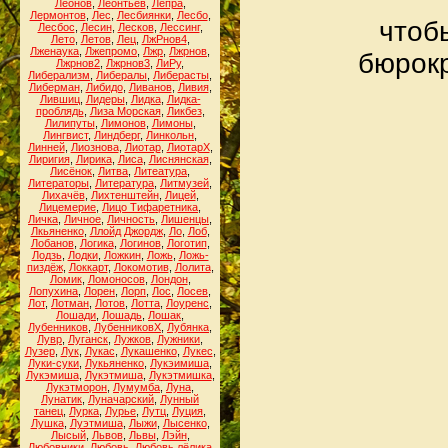
Леонов
,
Леонтьев
,
Лепра
,
Лермонтов
,
Лес
,
Лесбиянки
,
Лесбо
,
чтоб
Лесбос
,
Лесин
,
Лесков
,
Лессинг
,
Лето
,
Летов
,
Лец
,
ЛжРнов4
,
Лженаука
,
Лжепромо
,
Лжр
,
Лжрнов
,
бюрокр
Лжрнов2
,
Лжрнов3
,
ЛиРу
,
Либерализм
,
Либералы
,
Либерасты
,
Либерман
,
Либидо
,
Ливанов
,
Ливия
,
Лившиц
,
Лидеры
,
Лидка
,
Лидка-
проблядь
,
Лиза Морская
,
Ликбез
,
Лилипуты
,
Лимонов
,
Лимоны
,
Лингвист
,
Линдберг
,
Линкольн
,
Линней
,
Лиознова
,
Лиотар
,
ЛиотарХ
,
Лиригия
,
Лирика
,
Лиса
,
Лиснянская
,
Лисёнок
,
Литва
,
Литеатура
,
Литераторы
,
Литература
,
Литмузей
,
Лихачёв
,
Лихтенштейн
,
Лицей
,
Лицемерие
,
Лицо Тифаретника
,
Личка
,
Личное
,
Личность
,
Лишенцы
,
Лкьяненко
,
Ллойд Джордж
,
Ло
,
Лоб
,
Лобанов
,
Логика
,
Логинов
,
Логотип
,
Лодзь
,
Лодки
,
Ложкин
,
Ложь
,
Ложь-
пиздёж
,
Локкарт
,
Локомотив
,
Лолита
,
Ломик
,
Ломоносов
,
Лондон
,
Лопухина
,
Лорен
,
Лорп
,
Лос
,
Лосев
,
Лот
,
Лотман
,
Лотов
,
Лотта
,
Лоуренс
,
Лошади
,
Лошадь
,
Лошак
,
Лубенников
,
ЛубенниковХ
,
Лубянка
,
Лувр
,
Луганск
,
Лужков
,
Лужники
,
Лузер
,
Лук
,
Лукас
,
Лукашенко
,
Лукес
,
Луки-суки
,
Лукьяненко
,
Лукэимиша
,
Лукэмиша
,
Лукэтмиша
,
Лукэтмишка
,
Лукэтморон
,
Лумумба
,
Луна
,
Лунатик
,
Луначарский
,
Лунный
танец
,
Лурка
,
Лурье
,
Лутц
,
Луция
,
Лушка
,
Луэтмиша
,
Лыжи
,
Лысенко
,
Лысый
,
Львов
,
Львы
,
Лэйн
,
Любовники
,
Любовь
,
Любовь лёлика