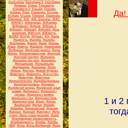
Екатерина
,
Екатерина II
,
Екатерина
Великая
,
Елена
,
Елизавета
,
Елизавета II
,
Ельцин
,
Емелин
,
Да!
Ереван
,
Ереи
,
Еременко
,
Ерунда
,
Есенин
,
Еськов
,
Ефимов
,
Ефимова
,
Ефремов
,
ЖЖ
,
ЖЖ. Блогеры
,
ЖЖ1
,
ЖЖНЕТ
,
ЖЖжурнал
,
ЖЖзабан
,
ЖЖимпорт
,
ЖЖнов
,
ЖЖнов-3
,
ЖЖнов2
,
ЖЖнов3
,
ЖЖнов3. День
рождения
,
ЖЖуход
,
ЖЖфоты
,
ЖЛЖР
,
ЖОПА
,
ЖРнов2
,
ЖУ
,
Жаба
,
Жадность
,
Жалоба
,
Жалобы
,
Жандармы
,
Жанна
,
Жанр
,
Жанры
,
Жара
,
Жаргон
,
Жариков
,
Жванецкий
,
ЖеЖешка
,
Железная дорога
,
Жена
,
Жених
,
Женоненавистник
,
Женский
,
Женский портрет
,
Женщина
,
Женщина обо мне
,
Женщины
,
Женщиныню
,
Женщиныню.
Фридманню
,
Женщиню
,
Женя
,
Жером
,
Жертвы
,
Живой Журнал
,
Живопись
,
Живопись. Искусство
,
Животное
,
Животные
,
Жидоаллергина
,
Жидобандеровцы
,
Жидобандэровцы
,
Жидовка
,
Жидовская морда
,
Жидовские алые
вожжи
,
Жидохвост
,
Жидохвост
Цезарь
,
Жидохвост можно
,
1 и 2
Жидохвост-кот
,
Жидохвостера
,
Жидохвостизм
,
Жиды
,
Жизнь
,
Жилинский
,
Жильё
,
Жираф
,
тогд
Жирафы
,
Жириновский
,
Жирная
,
Жирные
,
Жирный
,
Жиртрест
,
Жить
стало
,
Жить стало веселее
,
Жлоб
,
Жлобовидная Хромосомность
,
Жлобовидность
,
Жлобы
,
Жлобы.
ЛЖР
,
Жопа
,
Жопа Вербицкий
,
Жопа