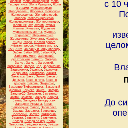
с 10 
Люляки
,
Жопа Маковецкий
,
Жопа
Тифаретника
,
Жопа Фридман
,
Жопа
с ушами
,
ЖопаФридман
,
П
Жоподавалец
,
Жополиз
,
Жополизы
,
Жопорожденцы
,
Жопофилософ
,
Жопоёб
,
Жоппозиционерка
,
Жоппозиционеры
,
Жоппоопозиция
,
Жопшник
,
Жу
,
Жуков
,
Жулик
,
Жулики
,
Жульман
,
Журавков
,
изв
Журавковкомменты
,
Журнал
,
Журналист
,
Журналистика
,
Журналисты
,
Журналы
,
Журфак
,
цело
Жыды
,
Жюри
,
Жёлтая дорога
,
Жёлтая пресса
,
Жёлтые листья
,
ЗАЗ
,
ЗИМ
,
За вашу и нашу свободу
,
Забан
,
Забан ЖЖ
,
ЗабанЖЖ
,
Забанить меня
,
Заблоцкий-
Десятовский
,
Зависть
,
Загадка
,
Заглот
,
Заглот.
,
Загорский
,
Вла
Заграница
,
Загреб
,
Зад
,
Задержание
,
Задержания
,
Задница
,
Задорнов
,
ЗадорновХ
,
Зажигалка
,
Зажим
,
Заказуха
,
Закат
,
Закон
,
Закон о
Цензуре
,
Закон о геях
,
Закон о
цензуре
,
Законы
,
Закрытие
,
Закрытие Тифаретника.
,
Закрытый
дневник
,
Закуска
,
Закусь
,
Залупа
,
Залупа-20
,
Залупкин
,
Заменгоф
,
Замок
,
Замятин
,
Зануда
,
Заоупа
,
До си
Запад
,
Западная Белоруссия
,
Западная Украина
,
Запах
,
Заповедник
,
Запор
,
Зарисовка
,
опе
Засада
,
Засранка
,
Засранцы
,
Засурский
,
Засуха
,
Затворник
,
Защита
,
Защитник
,
Заявление
,
Звезда
,
Звезда во лбу
,
Звери
,
Зверства
,
Звёздная ночь
,
Звёзды
,
Здания
,
Здоровье
,
Здрава
,