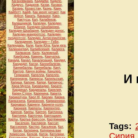
Кагановмама
,
Каддафи
,
Кадило
,
Кадмус
,
Кадыров
,
Казак
,
Казаки
,
Казань
,
Казахстан
,
Казнь
,
Каин
,
Кайботт
,
Кайф
,
Как меня читают
,
Как
ффсе
,
Какать
,
Какашки
,
Како
,
Кактусы
,
Кал
,
Калабеков
,
Калашников
,
Каледин
,
Каледин-
Ебарня
,
Каледин-Шкабарнюк
,
Каледин-Шкабарня
,
Каледин-донос
,
Каледин-мандоотсос
,
Каледин-
пиздоотсос
,
Каледин. Антисемитизм
,
Калединню
,
Каледин— ГеБе
,
Календарь
,
Кали
,
Кали Юга
,
Кали юга
,
Калининград
,
Калифорния
,
Калиюга
,
Калмаков
,
Кало
,
Калюжный
,
Камбоджа
,
Камень
,
Камчатка
,
Канада
,
Канал
,
Канализация
,
Кандид
,
Кандидат
,
Канзи
,
Каннибализм
,
Каннибаллы
,
Каннибалы
,
Кант
,
Кантор
,
Канун войны
,
Канцлер.
И 
Германия
,
Капелла
,
Капелло
,
Капернаум
,
Каперсы
,
Капильская
,
Капица
,
Капоне
,
Капри
,
Капричос
,
Кара-Мурза
,
Караваджо
,
Карате
,
Кардинал
,
Кардиналы
,
Карелия
,
Карен Строн
,
Каренина
,
Карета
,
Карикатура
,
Карл III
,
Карлин
,
Карма
,
Кармазина
,
Карманник
,
Карманники
,
Карнавал
,
Карнеги
,
Карнеги-холл
,
Карнеев
,
Карпаты
,
Карпентер
,
Карпов
,
Карпы
,
Картер
,
Картинка
,
Картинки
,
Карточки
,
Картошкин
,
Карты
,
Картье-Брессон
,
Картёжники
,
Касаткин
,
Каспаров
,
Кассат
,
Tags:
Кассиопея
,
Кастро
,
Касьянов
,
Кат
,
Катар
,
Катерина
,
Катерина ван
Сирия
Хемессен
,
Катков
,
Каток
,
Католики
,
Католицизм
,
Катынь
,
Катька
,
Катька