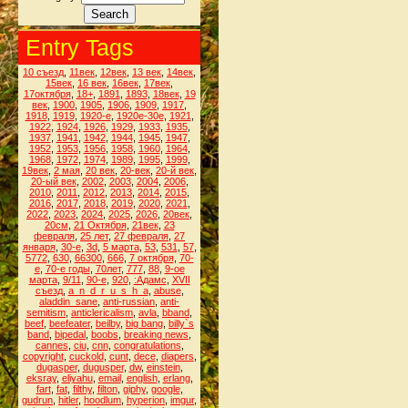
Entry Tags
10 съезд
,
11век
,
12век
,
13 век
,
14век
,
15век
,
16 век
,
16век
,
17век
,
17октября
,
18+
,
1891
,
1893
,
18век
,
19
век
,
1900
,
1905
,
1906
,
1909
,
1917
,
1918
,
1919
,
1920-е
,
1920е-30е
,
1921
,
1922
,
1924
,
1926
,
1929
,
1933
,
1935
,
1937
,
1941
,
1942
,
1944
,
1945
,
1947
,
1952
,
1953
,
1956
,
1958
,
1960
,
1964
,
1968
,
1972
,
1974
,
1989
,
1995
,
1999
,
19век
,
2 мая
,
20 век
,
20-век
,
20-й век
,
20-ый век
,
2002
,
2003
,
2004
,
2006
,
2010
,
2011
,
2012
,
2013
,
2014
,
2015
,
2016
,
2017
,
2018
,
2019
,
2020
,
2021
,
2022
,
2023
,
2024
,
2025
,
2026
,
20век
,
20см
,
21 Октября
,
21век
,
23
февраля
,
25 лет
,
27 февраля
,
27
января
,
30-е
,
3d
,
5 марта
,
53
,
531
,
57
,
5772
,
630
,
66300
,
666
,
7 октября
,
70-
е
,
70-е годы
,
70лет
,
777
,
88
,
9-ое
марта
,
9/11
,
90-е
,
920
,
:Адамс
,
XVII
съезд
,
a_n_d_r_u_s_h_a
,
abuse
,
aladdin_sane
,
anti-russian
,
anti-
semitism
,
anticlericalism
,
avla
,
bband
,
beef
,
beefeater
,
beilby
,
big bang
,
billy`s
band
,
bipedal
,
boobs
,
breaking news
,
cannes
,
ciu
,
cnn
,
congratulations
,
copyright
,
cuckold
,
cunt
,
dece
,
diapers
,
dugasper
,
dugusper
,
dw
,
einstein
,
eksray
,
eliyahu
,
email
,
english
,
erlang
,
fart
,
fat
,
filthy
,
filton
,
giphy
,
google
,
gudrun
,
hitler
,
hoodlum
,
hyperion
,
imgur
,