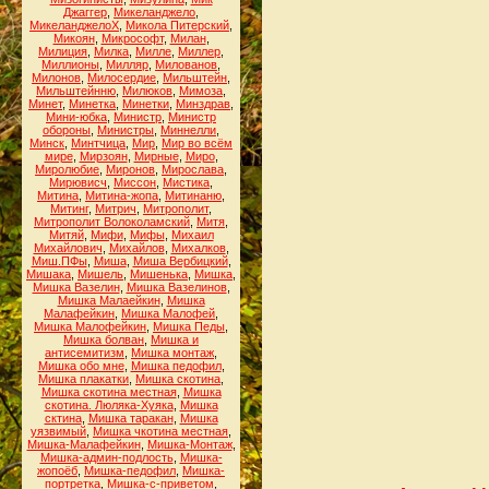
Джаггер
,
Микеланджело
,
МикеланджелоХ
,
Микола Питерский
,
Микоян
,
Микрософт
,
Милан
,
Милиция
,
Милка
,
Милле
,
Миллер
,
Миллионы
,
Милляр
,
Милованов
,
Милонов
,
Милосердие
,
Мильштейн
,
Мильштейнню
,
Милюков
,
Мимоза
,
Минет
,
Минетка
,
Минетки
,
Минздрав
,
Мини-юбка
,
Министр
,
Министр
обороны
,
Министры
,
Миннелли
,
Минск
,
Минтчица
,
Мир
,
Мир во всём
мире
,
Мирзоян
,
Мирные
,
Миро
,
Миролюбие
,
Миронов
,
Мирослава
,
Мирювисч
,
Миссон
,
Мистика
,
Митина
,
Митина-жопа
,
Митинаню
,
Митинг
,
Митрич
,
Митрополит
,
Митрополит Волоколамский
,
Митя
,
Митяй
,
Мифи
,
Мифы
,
Михаил
Михайлович
,
Михайлов
,
Михалков
,
Миш.ПФы
,
Миша
,
Миша Вербицкий
,
Мишака
,
Мишель
,
Мишенька
,
Мишка
,
Мишка Вазелин
,
Мишка Вазелинов
,
Мишка Малаейкин
,
Мишка
Малафейкин
,
Мишка Малофей
,
Мишка Малофейкин
,
Мишка Педы
,
Мишка болван
,
Мишка и
антисемитизм
,
Мишка монтаж
,
Мишка обо мне
,
Мишка педофил
,
Мишка плакатки
,
Мишка скотина
,
Мишка скотина местная
,
Мишка
скотина. Люляка-Хуяка
,
Мишка
сктина
,
Мишка таракан
,
Мишка
уязвимый
,
Мишка чкотина местная
,
Мишка-Малафейкин
,
Мишка-Монтаж
,
Мишка-админ-подлость
,
Мишка-
жопоёб
,
Мишка-педофил
,
Мишка-
портретка
,
Мишка-с-приветом
,