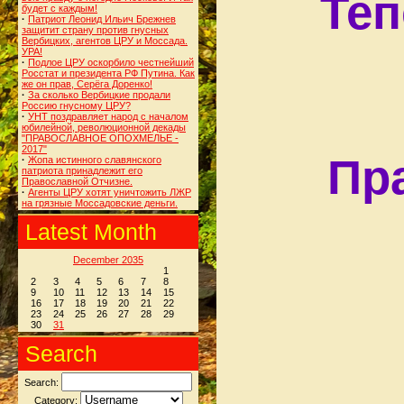
Теп
будет с каждым!
·
Патриот Леонид Ильич Брежнев
защитит страну против гнусных
Вербицких, агентов ЦРУ и Моссада.
УРА!
·
Подлое ЦРУ оскорбило честнейший
Росстат и президента РФ Путина. Как
же он прав, Серёга Доренко!
·
За сколько Вербицкие продали
Россию гнусному ЦРУ?
·
УНТ поздравляет народ с началом
юбилейной, революционной декады
"ПРАВОСЛАВНОЕ ОПОХМЕЛЬЕ -
2017"
Пр
·
Жопа истинного славянского
патриота принадлежит его
Православной Отчизне.
·
Агенты ЦРУ хотят уничтожить ЛЖР
на грязные Моссадовские деньги.
Latest Month
December 2035
1
2
3
4
5
6
7
8
9
10
11
12
13
14
15
16
17
18
19
20
21
22
23
24
25
26
27
28
29
30
31
Search
Search:
Category: