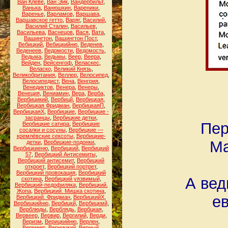
Ван Клеве
,
Ван Эйк
,
Вандербильт
,
Ванька
,
Ванюшкин
,
Вареники
,
Варенье
,
Варламов
,
Варшава
,
Варшавское гетто
,
Варяг
,
Василий
,
Василий Сталин
,
Васильев
,
Васильева
,
Васнецов
,
Вася
,
Вата
,
Вашингтон
,
Вашингтон Пост
,
Вебицкий
,
Вебицкийню
,
Веденев
,
Веденеев
,
Ведомости
,
Ведомость
,
Ведьма
,
Ведьмы
,
Веер
,
Веера
,
Вейден
,
Вейсенгоф
,
Веласкес
,
Веласко
,
Великий Князь
,
Великобритания
,
Веллер
,
Велосипед
,
Велосипедист
,
Вена
,
Венгрия
,
Венедиктов
,
Венера
,
Венеры
,
Венеция
,
Вениамин
,
Вера
,
Верба
,
Вербицикий
,
Вербицй
,
Вербицкая
,
Вербицкая Фридман
,
ВербицкаяП
,
ВербицкаяХ
,
Вербицкие
,
Вербицкие -
засранцы
,
Вербицкие детки
,
Пер
Вербицкие сатира
,
Вербицкие
сосалки и сосуны
,
Вербицкие —
кремлёвские сексоты
,
Вербицкие-
Ма
детки
,
Вербицкие-подонки
,
Вербицкиеню
,
Вербицкий
,
Вербицкий
57
,
Вербицкий Антисемиты
,
Вербицкий антисемит
,
Вербицкий
откроет
,
Вербицкий портрет
,
Вербицкий провокация
,
Вербицкий
А вед
скотина
,
Вербицкий уязвимый
,
Вербицкий-педофиляка
,
Вербицкий.
Жопа
,
Вербицкий. Мишка скотина
,
е
Вербицкий. Фридман
,
ВербицкийХ
,
Вербицкийню
,
Вербицкй
,
Вербицкмй
,
Верблюды
,
Верблядь
,
Вербцкая
,
Вервеер
,
Вервир
,
Вергилий
,
Верди
,
Веризм
,
Верицкийню
,
Верлен
,
Вермеер
,
Верницкий
,
Верный
,