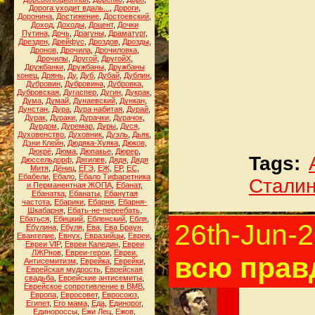
Дорога уходит вдаль...
,
Дороги
,
Доронина
,
Достижение
,
Достоевский
,
Доход
,
Доходы
,
Доцент
,
Дочки
Путина
,
Дочь
,
Драгуны
,
Драматург
,
Дрезден
,
Дрейфус
,
Дроздов
,
Дрозды
,
Дронов
,
Дрочила
,
Дрочиловка
,
Дрочилы
,
Другой
,
ДругойХ
,
Дружбанки
,
Дружбаны
,
Дружбаны
конец
,
Дрянь
,
Ду
,
Дуб
,
Дубай
,
Дублин
,
Дубровин
,
Дубровина
,
Дубровка
,
Дубровская
,
Дугаспер
,
Дугин
,
Дукрак
,
Дума
,
Думай
,
Дунаевский
,
Дункан
,
Дунстан
,
Дура
,
Дура набитая
,
Дурай
,
Дурак
,
Дураки
,
Дурачки
,
Дурачок
,
Дурдом
,
Дуремар
,
Дуры
,
Дуся
,
Духовенство
,
Духовник
,
Дуэль
,
Дьяк
,
Дэни Клейн
,
Дюдяка-Хуяка
,
Дюков
,
Дюкрё
,
Дюма
,
Дюпакье
,
Дюрер
,
Tags:
Дюссельдорф
,
Дягилев
,
Дядя
,
Дядя
Митя
,
Дёниц
,
ЕГЭ
,
ЕЖ
,
ЕР
,
ЕС
,
Ебабели
,
Ебало
,
Ебало Тифаретника
Стали
и Перманентная ЖОПА
,
Ебанат
,
Ебанатка
,
Ебанаты
,
Ебанутая
частота
,
Ебарики
,
Ебарня
,
Ебарня-
Шкабарня
,
Ебать-не-переебать
,
Ебаться
,
Ебицкий
,
Ебленский
,
Ебля
,
26th-Jun-
Ебулина
,
Ебуля
,
Ева
,
Ева Браун
,
Евангелие
,
Евнух
,
Евразийцы
,
Евреи
,
Евреи VIP
,
Евреи Каледин
,
Евреи
ЛЖРнов
,
Евреи-герои
,
Евреи.
всю правд
Антисемитизм
,
Еврейка
,
Еврейки
,
Еврейская мудрость
,
Еврейская
свадьба
,
Еврейские антисемиты
,
Еврейское сопротивление в ВМВ
,
Европа
,
Евросовет
,
Евросоюз
,
Египет
,
Его мама
,
Еда
,
Единорог
,
Единороссы
,
Ежи Лец
,
Ежов
,