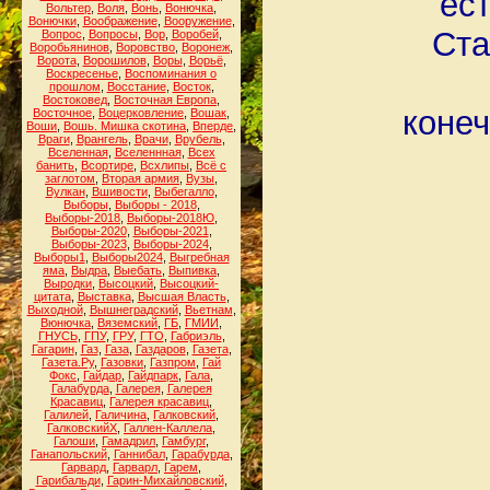
ест
Вольтер
,
Воля
,
Вонь
,
Вонючка
,
Вонючки
,
Воображение
,
Вооружение
,
Ста
Вопрос
,
Вопросы
,
Вор
,
Воробей
,
Воробьянинов
,
Воровство
,
Воронеж
,
Ворота
,
Ворошилов
,
Воры
,
Ворьё
,
Воскресенье
,
Воспоминания о
прошлом
,
Восстание
,
Восток
,
Востоковед
,
Восточная Европа
,
конеч
Восточное
,
Воцерковление
,
Вошак
,
Воши
,
Вошь. Мишка скотина
,
Вперде
,
Враги
,
Врангель
,
Врачи
,
Врубель
,
Вселенная
,
Вселеннная
,
Всех
банить
,
Всортире
,
Всхлипы
,
Всё с
заглотом
,
Вторая армия
,
Вузы
,
Вулкан
,
Вшивости
,
Выбегалло
,
Выборы
,
Выборы - 2018
,
Выборы-2018
,
Выборы-2018Ю
,
Выборы-2020
,
Выборы-2021
,
Выборы-2023
,
Выборы-2024
,
Выборы1
,
Выборы2024
,
Выгребная
яма
,
Выдра
,
Выебать
,
Выпивка
,
Выродки
,
Высоцкий
,
Высоцкий-
цитата
,
Выставка
,
Высшая Власть
,
Выходной
,
Вышнеградский
,
Вьетнам
,
Вюнючка
,
Вяземский
,
ГБ
,
ГМИИ
,
ГНУСЬ
,
ГПУ
,
ГРУ
,
ГТО
,
Габриэль
,
Гагарин
,
Газ
,
Газа
,
Газдаров
,
Газета
,
Газета.Ру
,
Газовки
,
Газпром
,
Гай
Фокс
,
Гайдар
,
Гайдпарк
,
Гала
,
Галабурда
,
Галерея
,
Галерея
Красавиц
,
Галерея красавиц
,
Галилей
,
Галичина
,
Галковский
,
ГалковскийХ
,
Галлен-Каллела
,
Галоши
,
Гамадрил
,
Гамбург
,
Ганапольский
,
Ганнибал
,
Гарабурда
,
Гарвард
,
Гарварл
,
Гарем
,
Гарибальди
,
Гарин-Михайловский
,