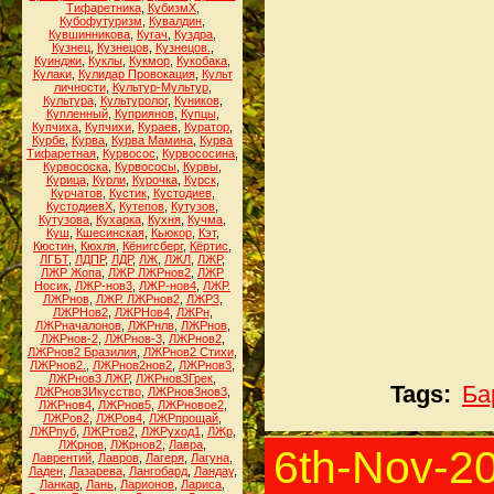
Тифаретника
,
КубизмХ
,
Кубофутуризм
,
Кувалдин
,
Кувшинникова
,
Кугач
,
Куздра
,
Кузнец
,
Кузнецов
,
Кузнецов.
,
Куинджи
,
Куклы
,
Кукмор
,
Кукобака
,
Кулаки
,
Кулидар Провокация
,
Культ
личности
,
Культур-Мультур
,
Культура
,
Культуролог
,
Куников
,
Купленный
,
Куприянов
,
Купцы
,
Купчиха
,
Купчихи
,
Кураев
,
Куратор
,
Курбе
,
Курва
,
Курва Мамина
,
Курва
Тифаретная
,
Курвосос
,
Курвососина
,
Курвососка
,
Курвососы
,
Курвы
,
Курица
,
Курли
,
Курочка
,
Курск
,
Курчатов
,
Кустик
,
Кустодиев
,
КустодиевХ
,
Кутепов
,
Кутузов
,
Кутузова
,
Кухарка
,
Кухня
,
Кучма
,
Куш
,
Кшесинская
,
Кьюкор
,
Кэт
,
Кюстин
,
Кюхля
,
Кёнигсберг
,
Кёртис
,
ЛГБТ
,
ЛДПР
,
ЛДР
,
ЛЖ
,
ЛЖЛ
,
ЛЖР
,
ЛЖР Жопа
,
ЛЖР ЛЖРнов2
,
ЛЖР
Носик
,
ЛЖР-нов3
,
ЛЖР-нов4
,
ЛЖР.
ЛЖРнов
,
ЛЖР. ЛЖРнов2
,
ЛЖР3
,
ЛЖРНов2
,
ЛЖРНов4
,
ЛЖРн
,
ЛЖРначалонов
,
ЛЖРнлв
,
ЛЖРнов
,
ЛЖРнов-2
,
ЛЖРнов-3
,
ЛЖРнов2
,
ЛЖРнов2 Бразилия
,
ЛЖРнов2 Стихи
,
ЛЖРнов2.
,
ЛЖРнов2нов2
,
ЛЖРнов3
,
ЛЖРнов3 ЛЖР
,
ЛЖРнов3Грек
,
Tags:
Ба
ЛЖРнов3Икусство
,
ЛЖРнов3нов3
,
ЛЖРнов4
,
ЛЖРнов5
,
ЛЖРновое2
,
ЛЖРов2
,
ЛЖРов4
,
ЛЖРпрощай
,
ЛЖРпуб
,
ЛЖРтов2
,
ЛЖРуход1
,
ЛЖр
,
ЛЖрнов
,
ЛЖрнов2
,
Лавра
,
6th-Nov-2
Лаврентий
,
Лавров
,
Лагеря
,
Лагуна
,
Ладен
,
Лазарева
,
Лангобард
,
Ландау
,
Ланкар
,
Лань
,
Ларионов
,
Лариса
,