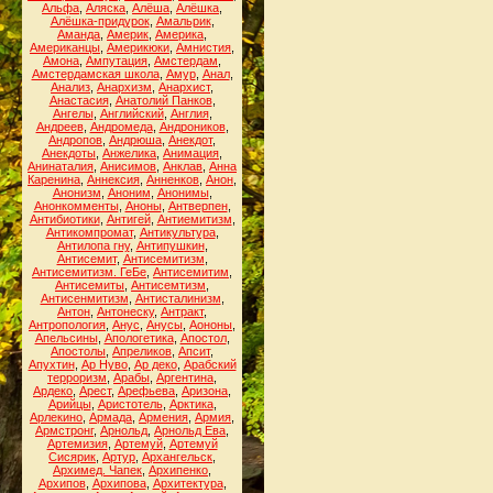
Альфа
,
Аляска
,
Алёша
,
Алёшка
,
Алёшка-придурок
,
Амальрик
,
Аманда
,
Америк
,
Америка
,
Американцы
,
Америкюки
,
Амнистия
,
Амона
,
Ампутация
,
Амстердам
,
Амстердамская школа
,
Амур
,
Анал
,
Анализ
,
Анархизм
,
Анархист
,
Анастасия
,
Анатолий Панков
,
Ангелы
,
Английский
,
Англия
,
Андреев
,
Андромеда
,
Андроников
,
Андропов
,
Андрюша
,
Анекдот
,
Анекдоты
,
Анжелика
,
Анимация
,
Анинаталия
,
Анисимов
,
Анклав
,
Анна
Каренина
,
Аннексия
,
Анненков
,
Анон
,
Анонизм
,
Аноним
,
Анонимы
,
Анонкомменты
,
Аноны
,
Антверпен
,
Антибиотики
,
Антигей
,
Антиемитизм
,
Антикомпромат
,
Антикультура
,
Антилопа гну
,
Антипушкин
,
Антисемит
,
Антисемитизм
,
Антисемитизм. ГеБе
,
Антисемитим
,
Антисемиты
,
Антисемтизм
,
Антисенмитизм
,
Антисталинизм
,
Антон
,
Антонеску
,
Антракт
,
Антропология
,
Анус
,
Анусы
,
Аононы
,
Апельсины
,
Апологетика
,
Апостол
,
Апостолы
,
Апреликов
,
Апсит
,
Апухтин
,
Ар Нуво
,
Ар деко
,
Арабский
терроризм
,
Арабы
,
Аргентина
,
Ардеко
,
Арест
,
Арефьева
,
Аризона
,
Арийцы
,
Аристотель
,
Арктика
,
Арлекино
,
Армада
,
Армения
,
Армия
,
Армстронг
,
Арнольд
,
Арнольд Ева
,
Артемизия
,
Артемуй
,
Артемуй
Сисярик
,
Артур
,
Архангельск
,
Архимед. Чапек
,
Архипенко
,
Архипов
,
Архипова
,
Архитектура
,