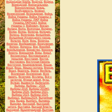
Водородная бомба
,
Водочка
,
Водяра
,
Воеводский
,
Военачальники
,
Военнопленные
,
Вождь
,
Возбудимость
,
Возврат
,
Вознесенский
,
Возрождение
,
Война
,
Война Украины
,
Война Украины-2
,
Война Украины. ЛЖР
,
Война
Украины.ЛЖРнов3
,
Война-
Украины-3
,
Войнович
,
Вокзал
,
Воланд
,
Волга
,
Волгоград
,
Волдерс
,
Волки
,
Волны
,
Вологда
,
Володин
,
Волосы
,
Волочкова
,
Волшебник
,
Волшебник Изумрудного города
,
Вольтер
,
Воля
,
Вонь
,
Вонючка
,
Вонючки
,
Воображение
,
Вооружение
,
Вопрос
,
Вопросы
,
Вор
,
Воробей
,
Воробьянинов
,
Воровство
,
Воронеж
,
Ворота
,
Ворошилов
,
Воры
,
Ворьё
,
Воскресенье
,
Воспоминания о
прошлом
,
Восстание
,
Восток
,
Востоковед
,
Восточная Европа
,
Восточное
,
Воцерковление
,
Вошак
,
Воши
,
Вошь. Мишка скотина
,
Вперде
,
Враги
,
Врангель
,
Врачи
,
Врубель
,
Вселенная
,
Вселеннная
,
Всех
банить
,
Всортире
,
Всхлипы
,
Всё с
заглотом
,
Вторая армия
,
Вузы
,
Вулкан
,
Вшивости
,
Выбегалло
,
Выборы
,
Выборы - 2018
,
Выборы-2018
,
Выборы-2018Ю
,
Выборы-2020
,
Выборы-2021
,
Выборы-2023
,
Выборы-2024
,
Выборы1
,
Выборы2024
,
Выгребная
яма
,
Выдра
,
Выебать
,
Выпивка
,
Выродки
,
Высоцкий
,
Высоцкий-
цитата
,
Выставка
,
Высшая Власть
,
Выходной
,
Вышнеградский
,
Вьетнам
,