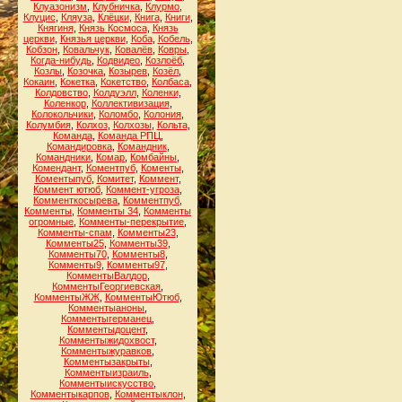
Клуазонизм
,
Клубничка
,
Клурмо
,
Клуцис
,
Кляуза
,
Клёцки
,
Книга
,
Книги
,
Княгиня
,
Князь Космоса
,
Князь
церкви
,
Князья церкви
,
Коба
,
Кобель
,
Кобзон
,
Ковальчук
,
Ковалёв
,
Ковры
,
Когда-нибудь
,
Кодвидео
,
Козлоёб
,
Козлы
,
Козочка
,
Козырев
,
Козёл
,
Кокаин
,
Кокетка
,
Кокетство
,
Колбаса
,
Колдовство
,
Колдуэлл
,
Коленки
,
Коленкор
,
Коллективизация
,
Колокольчики
,
Коломбо
,
Колония
,
Колумбия
,
Колхоз
,
Колхозы
,
Кольта
,
Команда
,
Команда РПЦ
,
Командировка
,
Командник
,
Командники
,
Комар
,
Комбайны
,
Комендант
,
Коментпуб
,
Коменты
,
Коментыпуб
,
Комитет
,
Коммент
,
Коммент ютюб
,
Коммент-угроза
,
Комменткосырева
,
Комментпуб
,
Комменты
,
Комменты 34
,
Комменты
огромные
,
Комменты-перекрытие
,
Комменты-спам
,
Комменты23
,
Комменты25
,
Комменты39
,
Комменты70
,
Комменты8
,
Комменты9
,
Комменты97
,
КомментыВалдор
,
КомментыГеоргиевская
,
КомментыЖЖ
,
КомментыЮтюб
,
Комментыаноны
,
Комментыгерманец
,
Комментыдоцент
,
Комментыжидохвост
,
Комментыжуравков
,
Комментызакрыты
,
Комментыизраиль
,
Комментыискусство
,
Комментыкарпов
,
Комментыклон
,