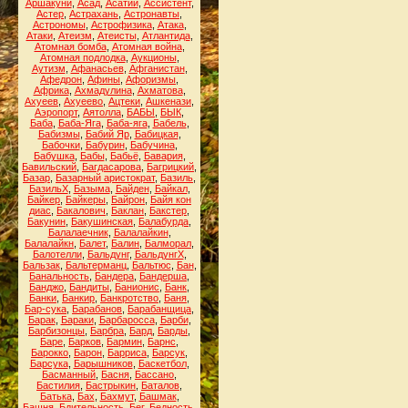
Аршакуни
,
Асад
,
Асатий
,
Ассистент
,
Астер
,
Астрахань
,
Астронавты
,
Астрономы
,
Астрофизика
,
Атака
,
Атаки
,
Атеизм
,
Атеисты
,
Атлантида
,
Атомная бомба
,
Атомная война
,
Атомная подлодка
,
Аукционы
,
Аутизм
,
Афанасьев
,
Афганистан
,
Афедрон
,
Афины
,
Афоризмы
,
Африка
,
Ахмадулина
,
Ахматова
,
Ахуеев
,
Ахуеево
,
Ацтеки
,
Ашкенази
,
Аэропорт
,
Аятолла
,
БАБЫ
,
БЫК
,
Баба
,
Баба-Яга
,
Баба-яга
,
Бабель
,
Бабизмы
,
Бабий Яр
,
Бабицкая
,
Бабочки
,
Бабурин
,
Бабучина
,
Бабушка
,
Бабы
,
Бабьё
,
Бавария
,
Бавильский
,
Багдасарова
,
Багрицкий
,
Базар
,
Базарный аристократ
,
Базиль
,
БазильХ
,
Базыма
,
Байден
,
Байкал
,
Байкер
,
Байкеры
,
Байрон
,
Байя кон
диас
,
Бакалович
,
Баклан
,
Бакстер
,
Бакунин
,
Бакушинская
,
Балабурда
,
Балалаечник
,
Балалайкин
,
Балалайкн
,
Балет
,
Балин
,
Балморал
,
Балотелли
,
Бальдунг
,
БальдунгХ
,
Бальзак
,
Бальтерманц
,
Бальтюс
,
Бан
,
Банальность
,
Бандера
,
Бандерша
,
Банджо
,
Бандиты
,
Банионис
,
Банк
,
Банки
,
Банкир
,
Банкротство
,
Баня
,
Бар-сука
,
Барабанов
,
Барабанщица
,
Барак
,
Бараки
,
Барбаросса
,
Барби
,
Барбизонцы
,
Барбра
,
Бард
,
Барды
,
Баре
,
Барков
,
Бармин
,
Барнс
,
Барокко
,
Барон
,
Барриса
,
Барсук
,
Барсука
,
Барышников
,
Баскетбол
,
Басманный
,
Басня
,
Бассано
,
Бастилия
,
Бастрыкин
,
Баталов
,
Батька
,
Бах
,
Бахмут
,
Башмак
,
Башня
,
Бдительность
,
Бег
,
Бедность
,