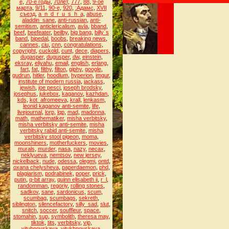
е
,
70-е годы
,
70лет
,
777
,
88
,
9-ое
марта
,
9/11
,
90-е
,
920
,
:Адамс
,
XVII
съезд
,
a_n_d_r_u_s_h_a
,
abuse
,
aladdin_sane
,
anti-russian
,
anti-
semitism
,
anticlericalism
,
avla
,
bband
,
beef
,
beefeater
,
beilby
,
big bang
,
billy`s
band
,
bipedal
,
boobs
,
breaking news
,
cannes
,
ciu
,
cnn
,
congratulations
,
copyright
,
cuckold
,
cunt
,
dece
,
diapers
,
dugasper
,
dugusper
,
dw
,
einstein
,
eksray
,
eliyahu
,
email
,
english
,
erlang
,
fart
,
fat
,
filthy
,
filton
,
giphy
,
google
,
gudrun
,
hitler
,
hoodlum
,
hyperion
,
imgur
,
institute of modern russia
,
jackass
,
jewish
,
joe pesci
,
joseph brodsky
,
josephus
,
jukebox
,
kaganov
,
kazhdan
,
kds
,
kot_afromeeva
,
krall
,
lenkasm
,
leonid kaganov anti-semite
,
life
,
livejournal
,
lorp
,
lqp
,
mad
,
madonna
,
math
,
mathematiker
,
misha verbitsky
,
misha verbitsky anti-semite
,
misha
verbitsky rabid anti-semite
,
misha
verbitsky stool pigeon
,
moma
,
moonshiners
,
motherfuckers
,
movies
,
murals
,
murder
,
nasa
,
nazy
,
necax
,
neklyueva
,
nemtsov
,
new jersey
,
nickelback
,
nude
,
odessa
,
olegmi
,
ontd
,
oxana chelysheva
,
paperdaemon
,
phd
,
plagiarism
,
podrabinek
,
poper
,
prick
,
putin
,
q-bit array
,
quinn elisabeth ii
,
r_l
,
randomman
,
regoriy
,
rolling stones
,
sadkov
,
sane
,
sardonicus
,
scum
,
scumbag
,
scumbags
,
sekreth
,
siblington
,
silencefactory
,
silly_sad
,
slut
,
snitch
,
soccer
,
souffleur
,
space
,
stomahin
,
sup
,
symbolith
,
theresa may
,
tiktok
,
tits
,
verbitsky
,
vip
,
vituhnovskaya
,
vitukhnovskaya
,