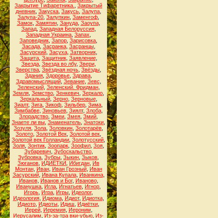
Закрытие Тифаретника.
,
Закрытый
дневник
,
Закуска
,
Закусь
,
Залупа
,
Залупа-20
,
Залупкин
,
Заменгоф
,
Замок
,
Замятин
,
Зануда
,
Заоупа
,
Запад
,
Западная Белоруссия
,
Западная Украина
,
Запах
,
Заповедник
,
Запор
,
Зарисовка
,
Засада
,
Засранка
,
Засранцы
,
Засурский
,
Засуха
,
Затворник
,
Защита
,
Защитник
,
Заявление
,
Звезда
,
Звезда во лбу
,
Звери
,
Зверства
,
Звёздная ночь
,
Звёзды
,
Здания
,
Здоровье
,
Здрава
,
Здравомыслящий
,
Зевание
,
Зевс
,
Зеленский
,
Зеленский. Фридман
,
Земля
,
Земство
,
Зенкевич
,
Зеркало
,
Зеркальный
,
Зерно
,
Зерновые
,
Зиалт
,
Зига
,
Зикоф
,
Зильбер
,
Зима
,
Зимбабве
,
Зиновьев
,
Зиялт
,
Злоба
,
Злорадство
,
Змеи
,
Змея
,
Змий
,
Знаете ли вы
,
Знаменатель
,
Знатоки
,
Зозуля
,
Зола
,
Золовкин
,
Золотарёв
,
Золото
,
Золотой Век
,
Золотой век
,
Золотой век Голландии
,
Золотусский
,
Золя
,
Зонтик
,
Зоопарк
,
Зоофил
,
Зоя
,
Зубаревич
,
Зубоскальство
,
Зубровка
,
Зубры
,
Зыкин
,
Зыков
,
Зюганов
,
ИДИЁТКИ
,
Ибигдан
,
Ив
Монтан
,
Иван
,
Иван Грозный
,
Иван
Засурский
,
Ивана Купала
,
Иванкина
,
Иванов
,
Иванов и Бог
,
Иваново
,
Иванушка
,
Игла
,
Игнатьев
,
Игнор
,
Игорь
,
Игра
,
Игры
,
Идеолог
,
Идеология
,
Идиома
,
Идиот
,
Идиотка
,
Идиото
,
Идиоты
,
Идиш
,
Идиётки
,
Иерей
,
Иеремия
,
Иероним
,
Иерусалим
,
Из-за-тра вки-убью
,
Из-