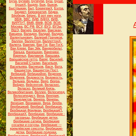
Буча
,
Бучкин
,
Бучкури
,
Буш
,
Буше
,
БушеХ
,
Быдло
,
Бык
,
Быков
,
Быстрыкин
,
Быт
,
БэкингемХ
,
Бэлза
,
Бюджет
,
Бюрократия
,
Бёдра
,
Бёрбедж
,
Бёрнс
,
В рот ему ноги
,
ВВЖ
,
ВВС
,
ВДВ
,
ВДНХ
,
ВИВ
,
ВИРПУТ
,
ВМВ
,
ВМФ
,
ВОВ
,
ВОВ.
Москва
,
ВС РФ
,
ВСУ
,
ВУЗ
,
ВУЗы
,
ВШЭ
,
Вагнер
,
Вазелин
,
Ваксман
,
Вакцина
,
Валадон
,
Валдай
,
Валдор
,
Валентынович
,
Валерий Грачиков
,
Валлон
,
Валлоттон
,
ВаллоттонХ
,
Валюта
,
Вампир
,
Ван Гог
,
Ван ГогХ
,
Ван Клеве
,
Ван Эйк
,
Вандербильт
,
Ванька
,
Ванюшкин
,
Вареники
,
Варенье
,
Варламов
,
Варшава
,
Варшавское гетто
,
Варяг
,
Василий
,
Василий Сталин
,
Васильев
,
Васильева
,
Васнецов
,
Вася
,
Вата
,
Вашингтон
,
Вашингтон Пост
,
Вебицкий
,
Вебицкийню
,
Веденев
,
Веденеев
,
Ведомости
,
Ведомость
,
Ведьма
,
Ведьмы
,
Веер
,
Веера
,
Вейден
,
Вейсенгоф
,
Веласкес
,
Веласко
,
Великий Князь
,
Великобритания
,
Веллер
,
Велосипед
,
Велосипедист
,
Вена
,
Венгрия
,
Венедиктов
,
Венера
,
Венеры
,
Венеция
,
Вениамин
,
Вера
,
Верба
,
Вербицикий
,
Вербицй
,
Вербицкая
,
Вербицкая Фридман
,
ВербицкаяП
,
ВербицкаяХ
,
Вербицкие
,
Вербицкие -
засранцы
,
Вербицкие детки
,
Вербицкие сатира
,
Вербицкие
сосалки и сосуны
,
Вербицкие —
кремлёвские сексоты
,
Вербицкие-
детки
,
Вербицкие-подонки
,
Вербицкиеню
,
Вербицкий
,
Вербицкий