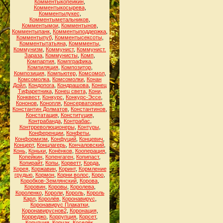
Комментыкопейкин
,
Комментыкосырева
,
Комментылукес
,
Комментыметальников
,
Комментымои
,
Комментынов
,
Комментыпанк
,
Комментыподдержка
,
Комментыпуб
,
Комментысексоты
,
Комментытатьяна
,
Коммменты
,
Коммунизм
,
Коммунист
,
Коммунист.
Зараза
,
Коммунисты
,
Комп
,
Компартия
,
Компграфика
,
Компиляция
,
Композитор
,
Композиция
,
Компьютер
,
Комсомол
,
Комсомолка
,
Комсомолки
,
Конан
Дойл
,
Кондопога
,
Кондрашова
,
Конец
Тифаретника
,
Конец света
,
Кони
,
Конквест
,
Конкурс
,
Конкурс-Эссе
,
Кононов
,
Конопля
,
Консерватория
,
Константин Долматов
,
Константинов
,
Констатация
,
Конституция
,
Контрабанда
,
Контрабас
,
Контрреволюционеры
,
Контуры
,
Конференции
,
Конфеты
,
Конформизм
,
Конфуций
,
Концевич
,
Концерт
,
Концлагерь
,
Кончаловский
,
Конь
,
Коньки
,
Конёнков
,
Кооперация
,
Копейкин
,
Копенгаген
,
Копипаст
,
Копирайт
,
Копы
,
Корветт
,
Корда
,
Корея
,
Коржавин
,
Коринт
,
Кормление
грудью
,
Кормон
,
Корни волос
,
Коро
,
Коробков-Землянский
,
Корова
,
Коровин
,
Коровы
,
Королева
,
Короленко
,
Короли
,
Король
,
Король
Карл
,
Королёв
,
Коронавирус
,
Коронавирус Плакатки
,
Коронавируснов2
,
Коронация
,
Корреджо
,
Коррупция
,
Корсет
,
Корупция
,
Корчак
,
Коселёк
,