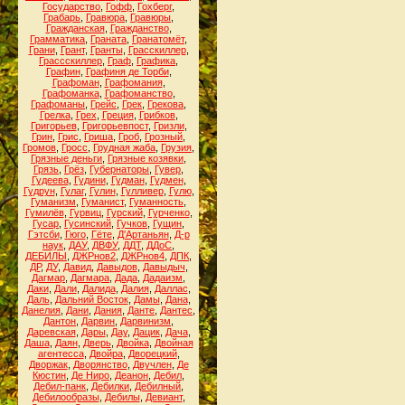
Государство
,
Гофф
,
Гохберг
,
Грабарь
,
Гравюра
,
Гравюры
,
Гражданская
,
Гражданство
,
Грамматика
,
Граната
,
Гранатомёт
,
Грани
,
Грант
,
Гранты
,
Грасскиллер
,
Грассскиллер
,
Граф
,
Графика
,
Графин
,
Графиня де Торби
,
Графоман
,
Графомания
,
Графоманка
,
Графоманство
,
Графоманы
,
Грейс
,
Грек
,
Грекова
,
Грелка
,
Грех
,
Греция
,
Грибков
,
Григорьев
,
Григорьевпост
,
Гризли
,
Грин
,
Грис
,
Гриша
,
Гроб
,
Грозный
,
Громов
,
Гросс
,
Грудная жаба
,
Грузия
,
Грязные деньги
,
Грязные козявки
,
Грязь
,
Грёз
,
Губернаторы
,
Гувер
,
Гудеева
,
Гудини
,
Гудман
,
Гудмен
,
Гудрун
,
Гулаг
,
Гулин
,
Гулливер
,
Гулю
,
Гуманизм
,
Гуманист
,
Гуманность
,
Гумилёв
,
Гурвиц
,
Гурский
,
Гурченко
,
Гусар
,
Гусинский
,
Гучков
,
Гущин
,
Гэтсби
,
Гюго
,
Гёте
,
Д'Артаньян
,
Д-р
наук
,
ДАУ
,
ДВФУ
,
ДДТ
,
ДДоС
,
ДЕБИЛЫ
,
ДЖРнов2
,
ДЖРнов4
,
ДПК
,
ДР
,
ДУ
,
Давид
,
Давыдов
,
Давыдыч
,
Дагмар
,
Дагмара
,
Дада
,
Дадаизм
,
Даки
,
Дали
,
Далида
,
Далия
,
Даллас
,
Даль
,
Дальний Восток
,
Дамы
,
Дана
,
Данелия
,
Дани
,
Дания
,
Данте
,
Дантес
,
Дантон
,
Дарвин
,
Дарвинизм
,
Даревская
,
Дары
,
Дау
,
Дацик
,
Дача
,
Даша
,
Даян
,
Дверь
,
Двойка
,
Двойная
агентесса
,
Двойра
,
Дворецкий
,
Дворжак
,
Дворянство
,
Двучлен
,
Де
Кюстин
,
Де Ниро
,
Деанон
,
Дебил
,
Дебил-панк
,
Дебилки
,
Дебилный
,
Дебилообразы
,
Дебилы
,
Девиант
,