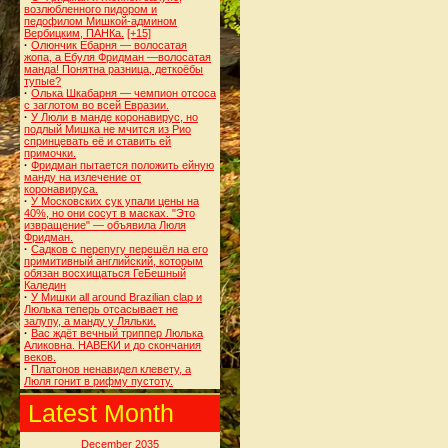
возлюбленного пидором и
педофилом Мишкой-админом
Вербицким, ПАНКа.
[+15]
·
Олюнчик Ебарня — волосатая
жопа, а Ебуля Фридман —волосатая
манда! Понятна разница, деткоёбы
тупые?
·
Олька Шкабарня — чемпион отсоса
с заглотом во всей Евразии.
·
У Люли в манде коронавирус, но
подлый Мишка не мчится из Рио
спринцевать её и ставить ей
примочки.
·
Фридман пытается положить ейную
манду на излечение от
коронавируса.
·
У Московских сук упали цены на
40%, но они сосут в масках. "Это
извращение" — объявила Люля
Фридман.
·
Садков с перепугу перешёл на его
примитивный английский, которым
обязан восхищаться ГеБешный
Каледин
·
У Мишки all around Brazilian clap и
Люлька теперь отсасывает не
залупу, а манду у Ляльки.
·
Вас ждёт вечный триппер Люлька
Аликовна. НАВЕКИ и до скончания
веков.
·
Платонов ненавидел клевету, а
Люля гонит в рифму пустоту.
Latest Month
December 2035