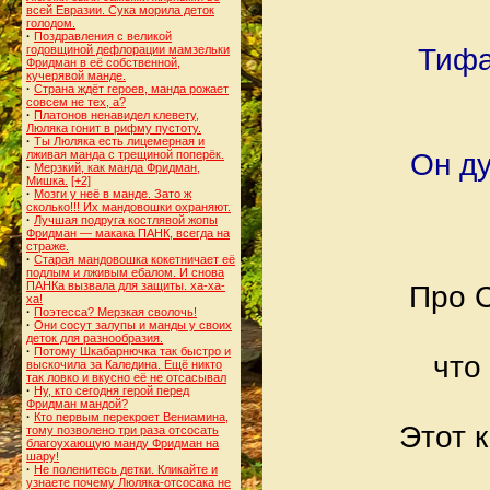
всей Евразии. Сука морила деток
голодом.
·
Поздравления с великой
годовщиной дефлорации мамзельки
Тифа
Фридман в её собственной,
кучерявой манде.
·
Страна ждёт героев, манда рожает
совсем не тех, а?
·
Платонов ненавидел клевету,
Люляка гонит в рифму пустоту.
·
Ты Люляка есть лицемерная и
лживая манда с трещиной поперёк.
Он ду
·
Мерзкий, как манда Фридман,
Мишка.
[+2]
·
Мозги у неё в манде. Зато ж
сколько!!! Их мандовошки охраняют.
·
Лучшая подруга костлявой жопы
Фридман — макака ПАНК, всегда на
страже.
·
Старая мандовошка кокетничает её
подлым и лживым ебалом. И снова
ПАНКа вызвала для защиты. ха-ха-
Про С
ха!
·
Поэтесса? Мерзкая сволочь!
·
Они сосут залупы и манды у своих
деток для разнообразия.
·
Потому Шкабарнючка так быстро и
что
выскочила за Каледина. Ещё никто
так ловко и вкусно её не отсасывал
·
Ну, кто сегодня герой перед
Фридман мандой?
·
Кто первым перекроет Вениамина,
Этот 
тому позволено три раза отсосать
благоухающую манду Фридман на
шару!
·
Не поленитесь детки. Кликайте и
узнаете почему Люляка-отсосака не