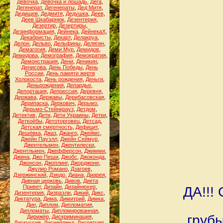
Девочка
,
Девочка и лошадь
,
Дега
,
Дегенерат
,
Дегенераты
,
Дед Митя
,
Дедищев
,
Дедмитя
,
Дедушка
,
Деев
,
Деев Шкабарнюк
,
Дезентерия
,
Дезертир
,
Дезертиры
,
Дезинформация
,
Дейнека
,
ДейнекаХ
,
Декабристы
,
Декарт
,
Делакруа
,
Делон
,
Дельво
,
Дельфины
,
Делягин
,
Демагогия
,
Деми Мур
,
Демидов
,
Демидова
,
Демография
,
Демократия
,
Демонстрация
,
Дени
,
Деникин
,
Денисова
,
День Победы
,
День
России
,
День памяти жертв
Холокоста
,
День рождения
,
Деньги
,
Деньрождения
,
Депардье
,
Депортация
,
Депрессия
,
Деревня
,
Держава
,
Державы
,
Дерибасовская
,
Дерипаска
,
Деркович
,
Дерьмо
,
Дерьмо-Стейнкрауз
,
Детдом
,
Детектив
,
Дети
,
Дети Украины
,
Детки
,
Деткоёбы
,
Детоторговец
,
Детсад
,
Детская смертность
,
Дефицит
,
Дешёвка
,
Джаз
,
Джанго
,
Джеймс
,
Джейн Пауэлл
,
Джейн Сеймур
,
Джентельмен
,
Джентилески
,
Джентльмен
,
Джефферсон
,
Джимми
,
Джина
,
Джо Пеши
,
Джобс
,
Джоконда
,
Джонсон
,
Джоплинг
,
Джорджоне
,
Джулио Романо
,
Дзагоев
,
Дзержинский
,
Дзюдо
,
Диана
,
Диарея
,
Дивная церковь
,
Дивов
,
Диета
Привет
,
Дизайн
,
Дизайнюхер
,
ДА!!!
Дизентерия
,
Дизраэли
,
Дикий
,
Дикс
,
Диктатура
,
Дима
,
Димитрий
,
Димка
,
Дин
,
Диплом
,
Дипломатия
,
Дипломаты
,
Дипломированная
,
груб
Дирижёр
,
Дискриминация
,
Дискуссия
,
Диснейленд
,
Диспетчер
,