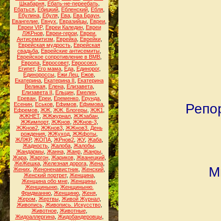
Шкабарня
,
Ебать-не-переебать
,
Ебаться
,
Ебицкий
,
Ебленский
,
Ебля
,
Ебулина
,
Ебуля
,
Ева
,
Ева Браун
,
Евангелие
,
Евнух
,
Евразийцы
,
Евреи
,
Евреи VIP
,
Евреи Каледин
,
Евреи
ЛЖРнов
,
Евреи-герои
,
Евреи.
Антисемитизм
,
Еврейка
,
Еврейки
,
Еврейская мудрость
,
Еврейская
свадьба
,
Еврейские антисемиты
,
Еврейское сопротивление в ВМВ
,
Европа
,
Евросовет
,
Евросоюз
,
Египет
,
Его мама
,
Еда
,
Единорог
,
Единороссы
,
Ежи Лец
,
Ежов
,
Екатерина
,
Екатерина II
,
Екатерина
Великая
,
Елена
,
Елизавета
,
Елизавета II
,
Ельцин
,
Емелин
,
Ереван
,
Ереи
,
Еременко
,
Ерунда
,
Есенин
,
Еськов
,
Ефимов
,
Ефимова
,
Репо
Ефремов
,
ЖЖ
,
ЖЖ. Блогеры
,
ЖЖ1
,
ЖЖНЕТ
,
ЖЖжурнал
,
ЖЖзабан
,
ЖЖимпорт
,
ЖЖнов
,
ЖЖнов-3
,
ЖЖнов2
,
ЖЖнов3
,
ЖЖнов3. День
рождения
,
ЖЖуход
,
ЖЖфоты
,
ЖЛЖР
,
ЖОПА
,
ЖРнов2
,
ЖУ
,
Жаба
,
Жадность
,
Жалоба
,
Жалобы
,
Жандармы
,
Жанна
,
Жанр
,
Жанры
,
Жара
,
Жаргон
,
Жариков
,
Жванецкий
,
ЖеЖешка
,
Железная дорога
,
Жена
,
М
Жених
,
Женоненавистник
,
Женский
,
Женский портрет
,
Женщина
,
Женщина обо мне
,
Женщины
,
Женщиныню
,
Женщиныню.
Фридманню
,
Женщиню
,
Женя
,
Жером
,
Жертвы
,
Живой Журнал
,
Живопись
,
Живопись. Искусство
,
Животное
,
Животные
,
Жидоаллергина
,
Жидобандеровцы
,