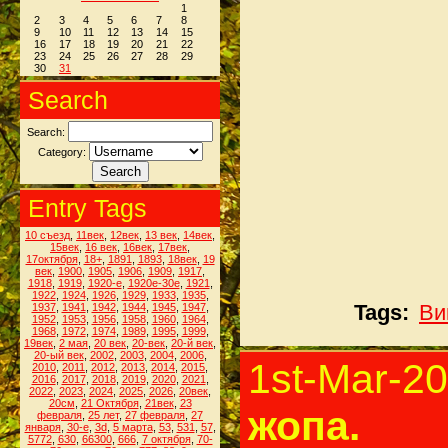
1
2
3
4
5
6
7
8
9
10
11
12
13
14
15
16
17
18
19
20
21
22
23
24
25
26
27
28
29
30
31
Search
Search:
Category:
Entry Tags
10 съезд
,
11век
,
12век
,
13 век
,
14век
,
15век
,
16 век
,
16век
,
17век
,
17октября
,
18+
,
1891
,
1893
,
18век
,
19
век
,
1900
,
1905
,
1906
,
1909
,
1917
,
1918
,
1919
,
1920-е
,
1920е-30е
,
1921
,
1922
,
1924
,
1926
,
1929
,
1933
,
1935
,
1937
,
1941
,
1942
,
1944
,
1945
,
1947
,
Tags:
Ви
1952
,
1953
,
1956
,
1958
,
1960
,
1964
,
1968
,
1972
,
1974
,
1989
,
1995
,
1999
,
19век
,
2 мая
,
20 век
,
20-век
,
20-й век
,
20-ый век
,
2002
,
2003
,
2004
,
2006
,
1st-Mar-2
2010
,
2011
,
2012
,
2013
,
2014
,
2015
,
2016
,
2017
,
2018
,
2019
,
2020
,
2021
,
2022
,
2023
,
2024
,
2025
,
2026
,
20век
,
20см
,
21 Октября
,
21век
,
23
жопа.
февраля
,
25 лет
,
27 февраля
,
27
января
,
30-е
,
3d
,
5 марта
,
53
,
531
,
57
,
5772
,
630
,
66300
,
666
,
7 октября
,
70-