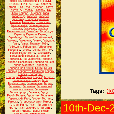
Вюнючка
,
Вяземский
,
ГБ
,
ГМИИ
,
ГНУСЬ
,
ГПУ
,
ГРУ
,
ГТО
,
Габриэль
,
Гагарин
,
Газ
,
Газа
,
Газдаров
,
Газета
,
Газета.Ру
,
Газовки
,
Газпром
,
Гай
Фокс
,
Гайдар
,
Гайдпарк
,
Гала
,
Галабурда
,
Галерея
,
Галерея
Красавиц
,
Галерея красавиц
,
Галилей
,
Галичина
,
Галковский
,
ГалковскийХ
,
Галлен-Каллела
,
Галоши
,
Гамадрил
,
Гамбург
,
Ганапольский
,
Ганнибал
,
Гарабурда
,
Гарвард
,
Гарварл
,
Гарем
,
Гарибальди
,
Гарин-Михайловский
,
Гарленд
,
Гармония
,
Гастон
,
Гафуров
,
Гаше
,
Гашек
,
Гвардия
,
ГеБе
,
ГеБеШник
,
ГеБешник
,
ГеБешники
,
Геббельс
,
Гегель
,
Геенна
,
Геи
,
Гей
,
Гейбл
,
Гейне
,
Гейтс
,
Геленджик
,
Гельвеций
,
Гельфанд
,
Гемания
,
Гендерный
,
Гендиректор
,
Генерал
,
Генерал-Полковник
,
Генерал-аншеф
,
Генералиссимус
,
Генералы
,
Генеральная Линия
,
Гений
,
Геном
,
Геноцид
,
Генриетта Гиршман
,
Генрих
,
Генсек
,
География
,
ГеографияИмперия
,
Георг V
,
Георг VI
,
Георгиевская
,
Гепард
,
Герб
,
Герберштейн
,
Гергиевская
,
Геринг
,
Германец
,
Германия
,
Германский
импрессионизм
,
Германцы
,
Tags:
Ж
Гермафродит
,
Герника
,
Геродот
,
Герой
,
Герцен
,
Герцогиня
,
Гершаник
,
Герымский
,
Гесс
,
Гессен
,
Гестапо
,
Гетерка
,
Гетеросексуалки
,
Гетеры
,
10th-Dec-
Гетман
,
Гетто
,
Гигант
,
Гигантские
фото
,
Гигантские фоты
,
Гиганты
,
Гигер
,
Гигиена
,
Гиены
,
Гилер
,
Гильгамеш
,
Гиляровский
,