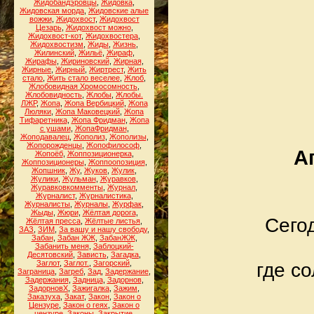
Жидобандэровцы
,
Жидовка
,
Жидовская морда
,
Жидовские алые
вожжи
,
Жидохвост
,
Жидохвост
Цезарь
,
Жидохвост можно
,
Жидохвост-кот
,
Жидохвостера
,
Жидохвостизм
,
Жиды
,
Жизнь
,
Жилинский
,
Жильё
,
Жираф
,
Жирафы
,
Жириновский
,
Жирная
,
Жирные
,
Жирный
,
Жиртрест
,
Жить
стало
,
Жить стало веселее
,
Жлоб
,
Жлобовидная Хромосомность
,
Жлобовидность
,
Жлобы
,
Жлобы.
ЛЖР
,
Жопа
,
Жопа Вербицкий
,
Жопа
Люляки
,
Жопа Маковецкий
,
Жопа
Тифаретника
,
Жопа Фридман
,
Жопа
с ушами
,
ЖопаФридман
,
Жоподавалец
,
Жополиз
,
Жополизы
,
Жопорожденцы
,
Жопофилософ
,
А
Жопоёб
,
Жоппозиционерка
,
Жоппозиционеры
,
Жоппоопозиция
,
Жопшник
,
Жу
,
Жуков
,
Жулик
,
Жулики
,
Жульман
,
Журавков
,
Журавковкомменты
,
Журнал
,
Журналист
,
Журналистика
,
Журналисты
,
Журналы
,
Журфак
,
Жыды
,
Жюри
,
Жёлтая дорога
,
Сего
Жёлтая пресса
,
Жёлтые листья
,
ЗАЗ
,
ЗИМ
,
За вашу и нашу свободу
,
Забан
,
Забан ЖЖ
,
ЗабанЖЖ
,
Забанить меня
,
Заблоцкий-
Десятовский
,
Зависть
,
Загадка
,
Заглот
,
Заглот.
,
Загорский
,
где с
Заграница
,
Загреб
,
Зад
,
Задержание
,
Задержания
,
Задница
,
Задорнов
,
ЗадорновХ
,
Зажигалка
,
Зажим
,
Заказуха
,
Закат
,
Закон
,
Закон о
Цензуре
,
Закон о геях
,
Закон о
цензуре
,
Законы
,
Закрытие
,