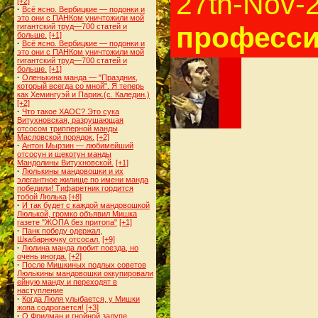
27th-Nov-
[+2]
·
Всё ясно. Вербицкие — подонки и
это они с ПАНКом уничтожили мой
професси
гигантский труд—700 статей и
больше.
[+1]
·
Всё ясно. Вербицкие — подонки и
это они с ПАНКом уничтожили мой
гигантский труд—700 статей и
больше.
[+1]
·
Оленькина манда — "Праздник,
который всегда со мной". Я теперь
как Хемингуэй и Париж.(с. Каледин.)
[+2]
·
Что такое ХАОС? Это сука
Витухновская, разрушающая
отсосом трипперной манды
Масловской порядок.
[+2]
·
Антон Мырзин — любимейший
отсосун и щекотун манды
Мандолины Витухновской.
[+1]
·
Люлькины мандовошки и их
элегантное жилище по имени манда
победили! Тифаретник гордится
тобой Люлька
[+8]
·
И так будет с каждой мандовошкой
Люлькой, громко объявил Мишка
газете "ЖОПА без притопа"
[+1]
·
Панк победу одержал,
Шкабарнючку отсосал.
[+9]
·
Люлина манда любит поезда, но
очень иногда.
[+2]
·
После Мишкиных подлых советов
Люлькины мандовошки оккупировали
ейную манду и переходят в
наступление
·
Когда Люля улыбается, у Мишки
жопа содрогается!
[+3]
·
О Фридман и гнойной залупе,