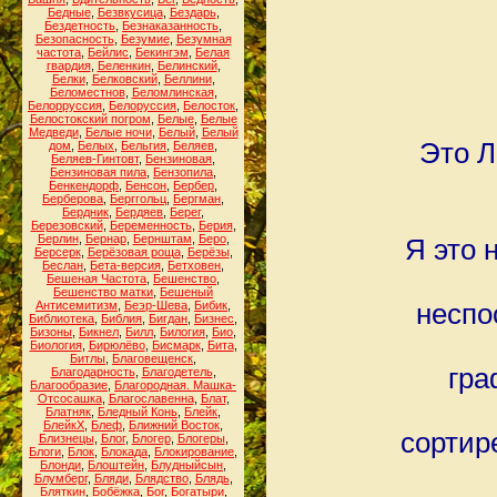
Бедные
,
Безвкусица
,
Бездарь
,
Бездетность
,
Безнаказанность
,
Безопасность
,
Безумие
,
Безумная
частота
,
Бейлис
,
Бекингэм
,
Белая
гвардия
,
Беленкин
,
Белинский
,
Белки
,
Белковский
,
Беллини
,
Беломестнов
,
Беломлинская
,
Белорруссия
,
Белоруссия
,
Белосток
,
Белостокский погром
,
Белые
,
Белые
Медведи
,
Белые ночи
,
Белый
,
Белый
Это Л
дом
,
Белых
,
Бельгия
,
Беляев
,
Беляев-Гинтовт
,
Бензиновая
,
Бензиновая пила
,
Бензопила
,
Бенкендорф
,
Бенсон
,
Бербер
,
Берберова
,
Берггольц
,
Бергман
,
Бердник
,
Бердяев
,
Берег
,
Березовский
,
Беременность
,
Берия
,
Берлин
,
Бернар
,
Бернштам
,
Беро
,
Я это 
Берсерк
,
Берёзовая роща
,
Берёзы
,
Беслан
,
Бета-версия
,
Бетховен
,
Бешеная Частота
,
Бешенство
,
Бешенство матки
,
Бешеный
Антисемитизм
,
Беэр-Шева
,
Бибик
,
неспо
Библиотека
,
Библия
,
Бигдан
,
Бизнес
,
Бизоны
,
Бикнел
,
Билл
,
Билогия
,
Био
,
Биология
,
Бирюлёво
,
Бисмарк
,
Бита
,
Битлы
,
Благовещенск
,
гра
Благодарность
,
Благодетель
,
Благообразие
,
Благородная. Машка-
Отсосашка
,
Благославенна
,
Блат
,
Блатняк
,
Бледный Конь
,
Блейк
,
БлейкХ
,
Блеф
,
Ближний Восток
,
сортир
Близнецы
,
Блог
,
Блогер
,
Блогеры
,
Блоги
,
Блок
,
Блокада
,
Блокирование
,
Блонди
,
Блоштейн
,
Блудныйсын
,
Блумберг
,
Бляди
,
Блядство
,
Блядь
,
Бляткин
,
Бобёжка
,
Бог
,
Богатыри
,