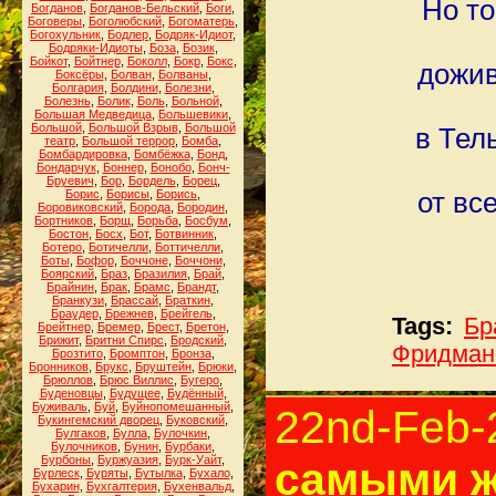
Но то
Богданов
,
Богданов-Бельский
,
Боги
,
Боговеры
,
Боголюбский
,
Богоматерь
,
Богохульник
,
Бодлер
,
Бодряк-Идиот
,
Бодряки-Идиоты
,
Боза
,
Бозик
,
Бойкот
,
Бойтнер
,
Боколл
,
Бокр
,
Бокс
,
дожив
Боксёры
,
Болван
,
Болваны
,
Болгария
,
Болдини
,
Болезни
,
Болезнь
,
Болик
,
Боль
,
Больной
,
Большая Медведица
,
Большевики
,
Большой
,
Большой Взрыв
,
Большой
в Тел
театр
,
Большой террор
,
Бомба
,
Бомбардировка
,
Бомбёжка
,
Бонд
,
Бондарчук
,
Боннер
,
Бонобо
,
Бонч-
Бруевич
,
Бор
,
Бордель
,
Борец
,
Борис
,
Борисы
,
Борись
,
от вс
Боровиковский
,
Борода
,
Бородин
,
Бортников
,
Борщ
,
Борьба
,
Босбум
,
Бостон
,
Босх
,
Бот
,
Ботвинник
,
Ботеро
,
Ботичелли
,
Боттичелли
,
Боты
,
Бофор
,
Боччоне
,
Боччони
,
Боярский
,
Браз
,
Бразилия
,
Брай
,
Брайнин
,
Брак
,
Брамс
,
Брандт
,
Бранкузи
,
Брассай
,
Браткин
,
Браудер
,
Брежнев
,
Брейгель
,
Tags:
Бр
Брейтнер
,
Бремер
,
Брест
,
Бретон
,
Брижит
,
Бритни Спирс
,
Бродский
,
Фридма
Брозтито
,
Бромптон
,
Бронза
,
Бронников
,
Брукс
,
Бруштейн
,
Брюки
,
Брюллов
,
Брюс Виллис
,
Бугеро
,
Буденовцы
,
Будущее
,
Будённый
,
Буживаль
,
Буй
,
Буйнопомешанный
,
22nd-Feb-
Букингемский дворец
,
Буковский
,
Булгаков
,
Булла
,
Булочкин
,
Булочников
,
Бунин
,
Бурбаки
,
Бурбоны
,
Буржуазия
,
Бурк-Уайт
,
самыми ж
Бурлеск
,
Буряты
,
Бутылка
,
Бухало
,
Бухарин
,
Бухгалтерия
,
Бухенвальд
,