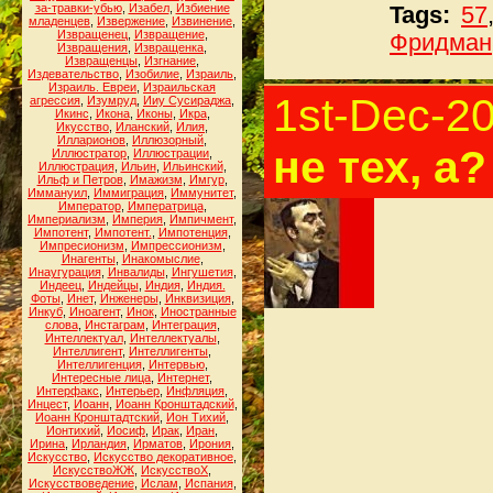
за-травки-убью
,
Изабел
,
Избиение
Tags:
57
младенцев
,
Извержение
,
Извинение
,
Извращенец
,
Извращение
,
Фридман
Извращения
,
Извращенка
,
Извращенцы
,
Изгнание
,
Издевательство
,
Изобилие
,
Израиль
,
Израиль. Евреи
,
Израильская
1st-Dec-2
агрессия
,
Изумруд
,
Ииу Сусираджа
,
Икинс
,
Икона
,
Иконы
,
Икра
,
Икусство
,
Иланский
,
Илия
,
Илларионов
,
Иллюзорный
,
не тех, а?
Иллюстратор
,
Иллюстрации
,
Иллюстрация
,
Ильин
,
Ильинский
,
Ильф и Петров
,
Имажизм
,
Имгур
,
Иммануил
,
Иммиграция
,
Иммунитет
,
Император
,
Императрица
,
Империализм
,
Империя
,
Импичмент
,
Импотент
,
Импотент.
,
Импотенция
,
Импресионизм
,
Импрессионизм
,
Инагенты
,
Инакомыслие
,
Инаугурация
,
Инвалиды
,
Ингушетия
,
Индеец
,
Индейцы
,
Индия
,
Индия.
Фоты
,
Инет
,
Инженеры
,
Инквизиция
,
Инкуб
,
Иноагент
,
Инок
,
Иностранные
слова
,
Инстаграм
,
Интеграция
,
Интеллектуал
,
Интеллектуалы
,
Интеллигент
,
Интеллигенты
,
Интеллигенция
,
Интервью
,
Интересные лица
,
Интернет
,
Интерфакс
,
Интерьер
,
Инфляция
,
Инцест
,
Иоанн
,
Иоанн Кронштадский
,
Иоанн Кронштадтский
,
Ион Тихий
,
Ионтихий
,
Иосиф
,
Ирак
,
Иран
,
Ирина
,
Ирландия
,
Ирматов
,
Ирония
,
Искусство
,
Искусство декоративное
,
ИскусствоЖЖ
,
ИскусствоХ
,
Искусствоведение
,
Ислам
,
Испания
,