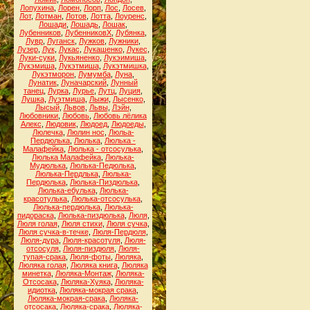
Лопухина
,
Лорен
,
Лорп
,
Лос
,
Лосев
,
Лот
,
Лотман
,
Лотов
,
Лотта
,
Лоуренс
,
Лошади
,
Лошадь
,
Лошак
,
Лубенников
,
ЛубенниковХ
,
Лубянка
,
Лувр
,
Луганск
,
Лужков
,
Лужники
,
Лузер
,
Лук
,
Лукас
,
Лукашенко
,
Лукес
,
Луки-суки
,
Лукьяненко
,
Лукэимиша
,
Лукэмиша
,
Лукэтмиша
,
Лукэтмишка
,
Лукэтморон
,
Лумумба
,
Луна
,
Лунатик
,
Луначарский
,
Лунный
танец
,
Лурка
,
Лурье
,
Лутц
,
Луция
,
Лушка
,
Луэтмиша
,
Лыжи
,
Лысенко
,
Лысый
,
Львов
,
Львы
,
Лэйн
,
Любовники
,
Любовь
,
Любовь лёлика
Алекс
,
Людовик
,
Людоед
,
Людоеды
,
Люлечка
,
Люлин нос
,
Люльа-
Пердюлька
,
Люлька
,
Люлька -
Малафейка
,
Люлька - отсосулька
,
Люлька Малафейка
,
Люлька-
Мудюлька
,
Люлька-Педюлька
,
Люлька-Пердлька
,
Люлька-
Пердюлька
,
Люлька-Пиздюлька
,
Люлька-ебулька
,
Люлька-
красотулька
,
Люлька-отсосулька
,
Люлька-пердюлька
,
Люлька-
пидораска
,
Люлька-пиздюлька
,
Люля
,
Люля голая
,
Люля стихи
,
Люля сучка
,
Люля сучка-в-течке
,
Люля-Пердюля
,
Люля-дура
,
Люля-красотуля
,
Люля-
отсосуля
,
Люля-пиздюля
,
Люля-
тупая-срака
,
Люля-фоты
,
Люляка
,
Люляка голая
,
Люляка книга
,
Люляка
минетка
,
Люляка-Монтаж
,
Люляка-
Отсосака
,
Люляка-Хуяка
,
Люляка-
идиотка
,
Люляка-мокрая срака
,
Люляка-мокрая-срака
,
Люляка-
отсосака
,
Люляка-срака
,
Люляка-