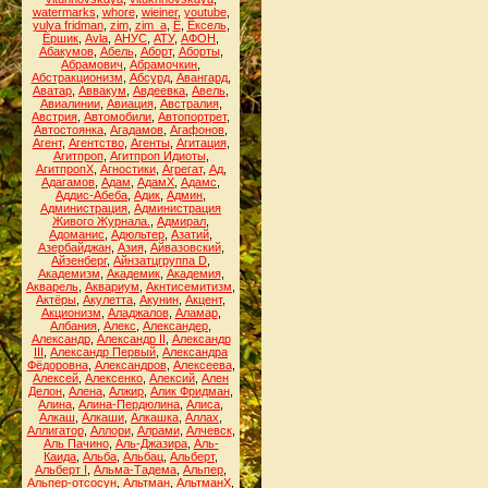
watermarks
,
whore
,
wieiner
,
youtube
,
yulya fridman
,
zim
,
zim_a
,
Ё
,
Ёксель
,
Ёршик
,
Аvla
,
АНУС
,
АТУ
,
АФОН
,
Абакумов
,
Абель
,
Аборт
,
Аборты
,
Абрамович
,
Абрамочкин
,
Абстракционизм
,
Абсурд
,
Авангард
,
Аватар
,
Аввакум
,
Авдеевка
,
Авель
,
Авиалинии
,
Авиация
,
Австралия
,
Австрия
,
Автомобили
,
Автопортрет
,
Автостоянка
,
Агадамов
,
Агафонов
,
Агент
,
Агентство
,
Агенты
,
Агитация
,
Агитпроп
,
Агитпроп Идиоты
,
АгитпропХ
,
Агностики
,
Агрегат
,
Ад
,
Адагамов
,
Адам
,
АдамХ
,
Адамс
,
Аддис-Абеба
,
Адик
,
Админ
,
Администрация
,
Администрация
Живого Журнала.
,
Адмирал
,
Адоманис
,
Адюльтер
,
Азатий
,
Азербайджан
,
Азия
,
Айвазовский
,
Айзенберг
,
Айнзатцгруппа D
,
Академизм
,
Академик
,
Академия
,
Акварель
,
Аквариум
,
Акнтисемитизм
,
Актёры
,
Акулетта
,
Акунин
,
Акцент
,
Акционизм
,
Аладжалов
,
Аламар
,
Албания
,
Алекс
,
Александер
,
Александр
,
Александр II
,
Александр
III
,
Александр Первый
,
Александра
Фёдоровна
,
Александров
,
Алексеева
,
Алексей
,
Алексенко
,
Алексий
,
Ален
Делон
,
Алена
,
Алжир
,
Алик Фридман
,
Алина
,
Алина-Пердюлина
,
Алиса
,
Алкаш
,
Алкаши
,
Алкашка
,
Аллах
,
Аллигатор
,
Аллори
,
Алрами
,
Алчевск
,
Аль Пачино
,
Аль-Джазира
,
Аль-
Каида
,
Альба
,
Альбац
,
Альберт
,
Альберт I
,
Альма-Тадема
,
Альпер
,
Альпер-отсосун
,
Альтман
,
АльтманХ
,