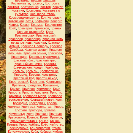
Космонавты
,
Космос
,
Кострома
,
Костюм
,
Костюченко
,
Костёр
,
Косуля
,
Косыгин
,
Косырева
,
Косырева о
культуре
,
Косырева. Углич
,
Косыревакомменты
,
Кот
,
Котовася
,
Котовский
,
Коты
,
Кофырин
,
Кочерга
,
Кошка
,
Кошки
,
Кошмар
,
Кощунство
,
Краб
,
Крамаров
,
Крамской
,
Кранах
,
Кранах-старшийХ
,
Крап
,
Крапильская
,
Крапильский
,
Красавец
,
Красавица
,
Красиво жить
не запретишь
,
Красная
,
Красная
Армия
,
Красная Площадь
,
Красная
Слобода
,
Красная армия
,
Красная
площадь
,
Красная рамка
,
Краснова
,
Краснодар
,
Красные мухоморы
,
Красный ибис
,
Красный крест
,
Красный мешочек
,
Красота
,
Крачковская
,
Кредит
,
Крейсер
,
Кремль
,
Кремль.
,
Крепостные
,
Кресмль
,
Креспи
,
Крестины
,
Крестный Ход
,
Крестный ход
,
Крестовский
,
Крестьне
,
Крестьяне
,
Кретины
,
Крещатик
,
Крещение
,
Кризис
,
Криллон
,
Криминал
,
Крис
,
Крисота
,
Кристи
,
Кристина
,
Кристис
,
Критика
,
Кровавая Мери
,
Кровавое
воскресенье
,
Кровавый навет
,
Крог
,
Крокодил
,
Крокодилы
,
Кролик
,
Кролики
,
Кронгауз
,
Кронштадт
,
Кросс
,
Кроткий
,
Крофорд
,
Круглов
,
Крумгольд
,
Круп
,
Крупкин
,
Крупная
,
Крыжополь
,
Крылов
,
Крым
,
Крымов
,
Крымские татары
,
Крыса
,
Крысы
,
Крыша
,
Крюк
,
Крёйер
,
Крёстный отец
,
Ксенофобия
,
Ксилография
,
Ктомс
,
Ку-клукс-клан
,
Куба
,
Кубизм
,
Кубизм