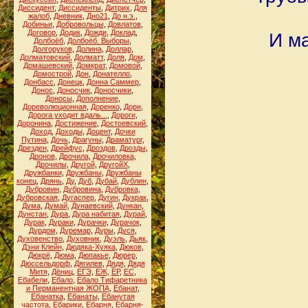
Диссидент
,
Диссиденты
,
Дитрих
,
Для
жалоб
,
Дневник
,
Дно21
,
До н.э.
,
Добиньи
,
Добровольцы
,
Довлатов
,
Договор
,
Додик
,
Дожди
,
Доклад
,
И ма
Долбоёб
,
Долбоёб. Выборы
,
Долгоруков
,
Долина
,
Доллар
,
Долматовский
,
Долматт
,
Доля
,
Дом
,
Домашевский
,
Домкрат
,
Домовой
,
Домострой
,
Дон
,
Донателло
,
Донбасс
,
Донецк
,
Донна Саммер
,
Донос
,
Доносчик
,
Доносчики
,
Доносы
,
Дополнение
,
Дореволюционная
,
Доренко
,
Дорн
,
Дорога уходит вдаль...
,
Дороги
,
Доронина
,
Достижение
,
Достоевский
,
Доход
,
Доходы
,
Доцент
,
Дочки
Путина
,
Дочь
,
Драгуны
,
Драматург
,
Дрезден
,
Дрейфус
,
Дроздов
,
Дрозды
,
Дронов
,
Дрочила
,
Дрочиловка
,
Дрочилы
,
Другой
,
ДругойХ
,
Дружбанки
,
Дружбаны
,
Дружбаны
конец
,
Дрянь
,
Ду
,
Дуб
,
Дубай
,
Дублин
,
Дубровин
,
Дубровина
,
Дубровка
,
Дубровская
,
Дугаспер
,
Дугин
,
Дукрак
,
Дума
,
Думай
,
Дунаевский
,
Дункан
,
Дунстан
,
Дура
,
Дура набитая
,
Дурай
,
Дурак
,
Дураки
,
Дурачки
,
Дурачок
,
Дурдом
,
Дуремар
,
Дуры
,
Дуся
,
Духовенство
,
Духовник
,
Дуэль
,
Дьяк
,
Дэни Клейн
,
Дюдяка-Хуяка
,
Дюков
,
Дюкрё
,
Дюма
,
Дюпакье
,
Дюрер
,
Дюссельдорф
,
Дягилев
,
Дядя
,
Дядя
Митя
,
Дёниц
,
ЕГЭ
,
ЕЖ
,
ЕР
,
ЕС
,
Ебабели
,
Ебало
,
Ебало Тифаретника
и Перманентная ЖОПА
,
Ебанат
,
Ебанатка
,
Ебанаты
,
Ебанутая
частота
,
Ебарики
,
Ебарня
,
Ебарня-