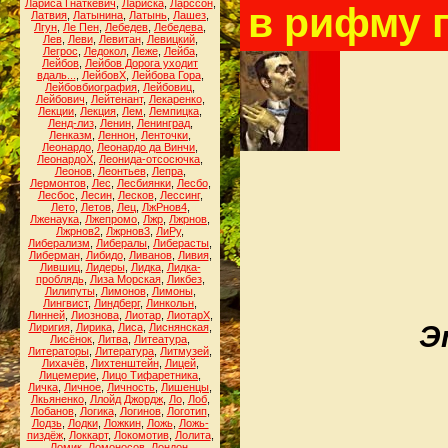
Лариса Гнаткевич
,
Лариска
,
Ларссон
,
в рифму п
Латвия
,
Латынина
,
Латынь
,
Лашез
,
Лгун
,
Ле Пен
,
Лебедев
,
Лебедева
,
Лев
,
Леви
,
Левитан
,
Левицкий
,
Легрос
,
Ледокол
,
Леже
,
Лейба
,
Лейбов
,
Лейбов Дорога уходит
вдаль...
,
ЛейбовХ
,
Лейбова Гора
,
Лейбовбиография
,
Лейбовиц
,
Лейбович
,
Лейтенант
,
Лекаренко
,
Лекции
,
Лекция
,
Лем
,
Лемпицка
,
Ленд-лиз
,
Ленин
,
Ленинград
,
Ленказм
,
Леннон
,
Ленточки
,
Леонардо
,
Леонардо да Винчи
,
ЛеонардоХ
,
Леонида-отсосючка
,
Леонов
,
Леонтьев
,
Лепра
,
Лермонтов
,
Лес
,
Лесбиянки
,
Лесбо
,
Лесбос
,
Лесин
,
Лесков
,
Лессинг
,
Лето
,
Летов
,
Лец
,
ЛжРнов4
,
Лженаука
,
Лжепромо
,
Лжр
,
Лжрнов
,
Лжрнов2
,
Лжрнов3
,
ЛиРу
,
Либерализм
,
Либералы
,
Либерасты
,
Либерман
,
Либидо
,
Ливанов
,
Ливия
,
Лившиц
,
Лидеры
,
Лидка
,
Лидка-
проблядь
,
Лиза Морская
,
Ликбез
,
Лилипуты
,
Лимонов
,
Лимоны
,
Лингвист
,
Линдберг
,
Линкольн
,
Линней
,
Лиознова
,
Лиотар
,
ЛиотарХ
,
Э
Лиригия
,
Лирика
,
Лиса
,
Лиснянская
,
Лисёнок
,
Литва
,
Литеатура
,
Литераторы
,
Литература
,
Литмузей
,
Лихачёв
,
Лихтенштейн
,
Лицей
,
Лицемерие
,
Лицо Тифаретника
,
Личка
,
Личное
,
Личность
,
Лишенцы
,
Лкьяненко
,
Ллойд Джордж
,
Ло
,
Лоб
,
Лобанов
,
Логика
,
Логинов
,
Логотип
,
Лодзь
,
Лодки
,
Ложкин
,
Ложь
,
Ложь-
пиздёж
,
Локкарт
,
Локомотив
,
Лолита
,
Ломик
,
Ломоносов
,
Лондон
,