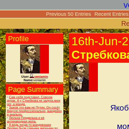
v
Previous 50 Entries
Recent Entries
Re
Profile
16th-Jun-
Стребкова
User:
veniamin
Name:
veniamin
Page Summary
·
Сам себя подставил. Совсем
дурак. А у Стребкова не залупа меж
ног, а манда.
Якоб
·
Зыков это вам не Путин. Он сосёт
Викусю профессионально, мандейно
и анально.
·
Люлька-Пердюлька и её
антинародная жопа.
мо
·
А ведь когда-то мандовошки
Люляки были самыми жирными во