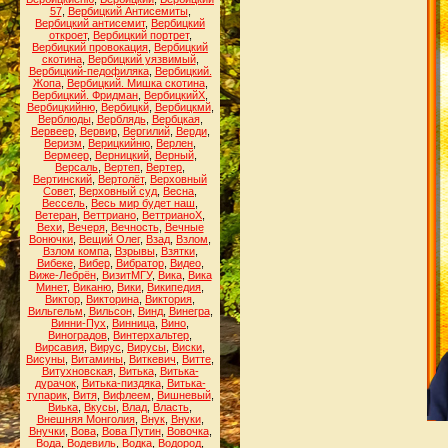
57
,
Вербицкий Антисемиты
,
Вербицкий антисемит
,
Вербицкий
откроет
,
Вербицкий портрет
,
Вербицкий провокация
,
Вербицкий
скотина
,
Вербицкий уязвимый
,
Вербицкий-педофиляка
,
Вербицкий.
Жопа
,
Вербицкий. Мишка скотина
,
Вербицкий. Фридман
,
ВербицкийХ
,
Вербицкийню
,
Вербицкй
,
Вербицкмй
,
Верблюды
,
Верблядь
,
Вербцкая
,
Вервеер
,
Вервир
,
Вергилий
,
Верди
,
Веризм
,
Верицкийню
,
Верлен
,
Вермеер
,
Верницкий
,
Верный
,
Версаль
,
Вертеп
,
Вертер
,
Вертинский
,
Вертолёт
,
Верховный
Совет
,
Верховный суд
,
Весна
,
Вессель
,
Весь мир будет наш
,
Ветеран
,
Веттриано
,
ВеттрианоХ
,
Вехи
,
Вечеря
,
Вечность
,
Вечные
Вонючки
,
Вещий Олег
,
Взад
,
Взлом
,
Взлом компа
,
Взрывы
,
Взятки
,
Вибеке
,
Вибер
,
Вибратор
,
Видео
,
Виже-Лебрён
,
ВизитМГУ
,
Вика
,
Вика
Минет
,
Виканю
,
Вики
,
Википедия
,
Виктор
,
Викторина
,
Виктория
,
Вильгельм
,
Вильсон
,
Винд
,
Винегра
,
Винни-Пух
,
Винница
,
Вино
,
Виноградов
,
Винтерхальтер
,
Вирсавия
,
Вирус
,
Вирусы
,
Виски
,
Висуны
,
Витамины
,
Виткевич
,
Витте
,
Витухновская
,
Витька
,
Витька-
дурачок
,
Витька-пиздяка
,
Витька-
тупарик
,
Витя
,
Вифлеем
,
Вишневый
,
Виька
,
Вкусы
,
Влад
,
Власть
,
Внешняя Монголия
,
Внук
,
Внуки
,
Внучки
,
Вова
,
Вова Путин
,
Вовочка
,
Вода
,
Водевиль
,
Водка
,
Водород
,