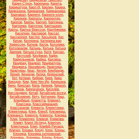
Карен Строн
,
Каренина
,
Карета
,
Карикатура
,
Карл III
,
Карлин
,
Карма
,
Кармазина
,
Карманник
,
Карманники
,
Карнавал
,
Карнеги
,
Карнеги-холл
,
Карнеев
,
Карпаты
,
Карпентер
,
Карпов
,
Карпы
,
Картер
,
Картинка
,
Картинки
,
Карточки
,
Картошкин
,
Карты
,
Картье-Брессон
,
Картёжники
,
Касаткин
,
Каспаров
,
Кассат
,
Кассиопея
,
Кастро
,
Касьянов
,
Кат
,
Катар
,
Катерина
,
Катерина ван
Хемессен
,
Катков
,
Каток
,
Католики
,
Католицизм
,
Катынь
,
Катька
,
Катька
Америк
,
Катька-сука
,
Катя
,
Каунас
,
Каутский
,
Кауфман
,
Кафе
,
Кафельников
,
Кафка
,
Каховка
,
Квадрад
,
Квадрат
,
Квадратура
,
Квадрига
,
Квазимодо
,
Квартира
,
Квартиры
,
Квас
,
Келли
,
Кембридж
,
Кения
,
Кеннеди
,
Кепка
,
Керенский
,
Кет
,
Кетмар
,
Кибрик
,
Киев
,
Кики
,
Кикодзе
,
Ким
,
Ким Чен Ир
,
Кинешма
,
Кино
,
Кинозал
,
Кипа
,
Киреев
,
Кирилл
,
Киров
,
Кирпичёнок
,
Киселёв
,
Киссинджер
,
Китай
,
Китайские мозги
,
Китайскиеню
,
Китч
,
Китченер
,
Киш
,
Кладбище
,
Кларетта
,
Кларнет
,
Классика
,
Классификация
,
Классицизм
,
Клевета
,
Клеветники
,
Клеветница
,
Клее
,
КлееХ
,
Клезмеры
,
Клемансо
,
Клиента
,
Клиенты
,
Клизма
,
Клик
,
Клименко
,
Климов
,
Климова
,
Климт
,
Клинт Иствуд
,
Клинтон
,
Клинтонша
,
Клип
,
Клифф Ричард
,
Кличко
,
Клоака
,
Клодт
,
Клон
,
Клоны
,
Клоняра
,
Клоняра хитрожопая
,
Клоняра.
,
Клоняры
,
Клопы
,
Клоун
,