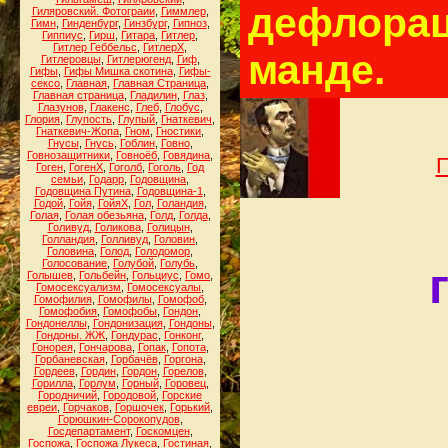
дефлорац
Гиляровский. Фотограии
,
Гиммлер
,
Гимн
,
Гинденбург
,
Гинзбург
,
Гипноз
,
Гиппиус
,
Гирш
,
Гитара
,
Гитлер
,
Гитлер Геббельс
,
ГитлерХ
,
манде.
Гитлеровцы
,
Гитлерюгенд
,
Гиф
,
Гифы
,
Гифы Мишка скотина
,
Гифы-
сексо
,
Главная
,
Главная Страница
,
Главная страница
,
Гладилин
,
Глаз
,
Глазунов
,
Глакенс
,
Глеб
,
Глобус
,
Глория
,
Глупость
,
Глупый
,
Гнаткевич
,
Гнаткевич-Жопа
,
Гном
,
Гностики
,
Гнусы
,
Гнусь
,
Гоблин
,
Говно
,
Говнозащитники
,
Говноёб
,
Говядина
,
П
Гоген
,
ГогенХ
,
Гоголб
,
Гоголь
,
Год
семьи
,
Годарр
,
Годовщина
,
Годовщина Путина
,
Годовщина-1
,
Годой
,
Гойя
,
ГойяХ
,
Гол
,
Голандия
,
Голая
,
Голая обезьяна
,
Голд
,
Голда
,
Голивуд
,
Голикова
,
Голицын
,
Голландия
,
Голливуд
,
Головин
,
Головина
,
Голод
,
Голодомор
,
Голосование
,
Голубой
,
Голубь
,
Голышев
,
Гольбейн
,
Гольциус
,
Гомо
,
Гомосексуализм
,
Гомосексуалы
,
Гомофилия
,
Гомофилы
,
Гомофоб
,
Гомофобия
,
Гомофобы
,
Гондон
,
Гондонеллы
,
Гондонизация
,
Гондоны
,
Гондоны. ЖЖ
,
Гондурас
,
Гонконг
,
Гонорея
,
Гончарова
,
Гопак
,
Гопота
,
Горбаневская
,
Горбачёв
,
Горгона
,
Гордеев
,
Гордин
,
Гордон
,
Горелов
,
Горилла
,
Горлум
,
Горный
,
Горовец
,
Городничий
,
Городовой
,
Горские
евреи
,
Горчаков
,
Горшочек
,
Горький
,
Горюшкин-Сорокопудов
,
Госдепартамент
,
Госкомцен
,
Госпожа
,
Госпожа Лукеса
,
Гостиная
,