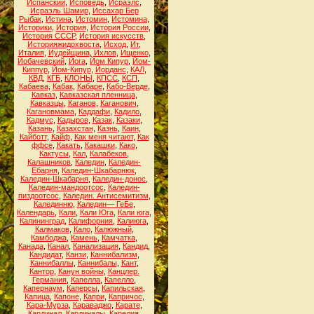
Испанский
,
Исповедь
,
Исраэлс
,
Исраэль Шамир
,
Иссахар Бер
Рыбак
,
Истина
,
Истомин
,
Истомина
,
Историки
,
История
,
История России
,
История СССР
,
История искусств
,
Историяжидохвоста
,
Исход
,
Ит
,
Италия
,
Иудейщина
,
Ихлов
,
Ищенко
,
Йобачевский
,
Йога
,
Йом Кипур
,
Йом-
Киппур
,
Йом-Кипур
,
Йорданс
,
КАЛ
,
КВД
,
КГБ
,
КЛОНЫ
,
КПСС
,
КСП
,
Кабаева
,
Кабак
,
Кабаре
,
Кабо-Верде
,
Кавказ
,
Кавказская пленница
,
Кавказцы
,
Каганов
,
Каганович
,
Кагановмама
,
Каддафи
,
Кадило
,
Кадмус
,
Кадыров
,
Казак
,
Казаки
,
Казань
,
Казахстан
,
Казнь
,
Каин
,
Кайботт
,
Кайф
,
Как меня читают
,
Как
ффсе
,
Какать
,
Какашки
,
Како
,
Кактусы
,
Кал
,
Калабеков
,
Калашников
,
Каледин
,
Каледин-
Ебарня
,
Каледин-Шкабарнюк
,
Каледин-Шкабарня
,
Каледин-донос
,
Каледин-мандоотсос
,
Каледин-
пиздоотсос
,
Каледин. Антисемитизм
,
Калединню
,
Каледин— ГеБе
,
Календарь
,
Кали
,
Кали Юга
,
Кали юга
,
Калининград
,
Калифорния
,
Калиюга
,
Калмаков
,
Кало
,
Калюжный
,
Камбоджа
,
Камень
,
Камчатка
,
Канада
,
Канал
,
Канализация
,
Кандид
,
Кандидат
,
Канзи
,
Каннибализм
,
Каннибаллы
,
Каннибалы
,
Кант
,
Кантор
,
Канун войны
,
Канцлер.
Германия
,
Капелла
,
Капелло
,
Капернаум
,
Каперсы
,
Капильская
,
Капица
,
Капоне
,
Капри
,
Капричос
,
Кара-Мурза
,
Караваджо
,
Карате
,
Кардинал
,
Кардиналы
,
Карелия
,