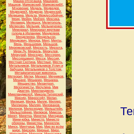
Машка-отсосашка
,
Машканю
,
Машков
,
Маяковский
,
МаяковскийХ
,
Мгновение
,
Медаль
,
Медведев
,
МедведевХ
,
Медведи
,
Мединский
,
Медицина
,
Медуза
,
Междусобойчик
,
Меир
,
Мейер
,
Мейзер
,
Мексика
,
Меламид
,
Мелещук
,
Мелитополь
,
Мелихово
,
Мельник
,
Мельниченко
,
Мемориал
,
Мемориал жертвам
голода в Ирландии
,
Менделеев
,
Менделеева
,
Мендельсон
,
Мендкович
,
Менора
,
Мент
,
Менты
,
Мень
,
Меньшевик
,
Меньшов
,
Мережковский
,
Мерзость
,
Мерзота
,
Мери Лу
,
Меркель
,
Меркулов
,
Меркурий
,
Мерседес
,
Мессерер
,
Мессершмидт
,
Месси
,
Мессия
,
Местная Скотина
,
Местные
,
Месть
,
Метальников
,
Метальников Углич и
бабушка
,
Метальников о Толстом
,
Метафизическая живопись
,
Метеорит
,
Метки
,
Мехмат
,
Мечников
,
Мещане
,
Мещанин
,
Мещанка
,
Мещанство
,
Мизантроп
,
Мизогинисты
,
Мизулина
,
Мик
Джаггер
,
Микеланджело
,
МикеланджелоХ
,
Микола Питерский
,
Микоян
,
Микрософт
,
Милан
,
Милиция
,
Милка
,
Милле
,
Миллер
,
Миллионы
,
Милляр
,
Милованов
,
Те
Милонов
,
Милосердие
,
Мильштейн
,
Мильштейнню
,
Милюков
,
Мимоза
,
Минет
,
Минетка
,
Минетки
,
Минздрав
,
Мини-юбка
,
Министр
,
Министр
обороны
,
Министры
,
Миннелли
,
Минск
,
Минтчица
,
Мир
,
Мир во всём
мире
,
Мирзоян
,
Мирные
,
Миро
,
Миролюбие
,
Миронов
,
Мирослава
,