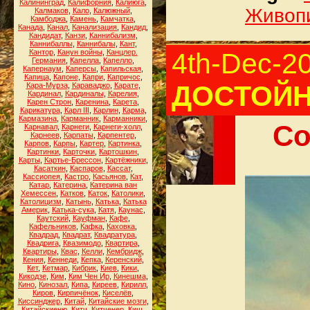
Калининград
,
Калифорния
,
Калиюга
,
Живоп
Калмаков
,
Кало
,
Калюжный
,
Камбоджа
,
Камень
,
Камчатка
,
Канада
,
Канал
,
Канализация
,
Кандид
,
Кандидат
,
Канзи
,
Каннибализм
,
Каннибаллы
,
Каннибалы
,
Кант
,
Кантор
,
Канун войны
,
Канцлер.
4th-Dec-2
Германия
,
Капелла
,
Капелло
,
Капернаум
,
Каперсы
,
Капильская
,
Капица
,
Капоне
,
Капри
,
Капричос
,
ДОСТОЙН
Кара-Мурза
,
Караваджо
,
Карате
,
Кардинал
,
Кардиналы
,
Карелия
,
Карен Строн
,
Каренина
,
Карета
,
Карикатура
,
Карл III
,
Карлин
,
Карма
,
Кармазина
,
Карманник
,
Карманники
,
Со
Карнавал
,
Карнеги
,
Карнеги-холл
,
Карнеев
,
Карпаты
,
Карпентер
,
Карпов
,
Карпы
,
Картер
,
Картинка
,
Картинки
,
Карточки
,
Картошкин
,
Карты
,
Картье-Брессон
,
Картёжники
,
Касаткин
,
Каспаров
,
Кассат
,
Кассиопея
,
Кастро
,
Касьянов
,
Кат
,
Катар
,
Катерина
,
Катерина ван
Хемессен
,
Катков
,
Каток
,
Католики
,
Католицизм
,
Катынь
,
Катька
,
Катька
Америк
,
Катька-сука
,
Катя
,
Каунас
,
Каутский
,
Кауфман
,
Кафе
,
Кафельников
,
Кафка
,
Каховка
,
Квадрад
,
Квадрат
,
Квадратура
,
Квадрига
,
Квазимодо
,
Квартира
,
Квартиры
,
Квас
,
Келли
,
Кембридж
,
Кения
,
Кеннеди
,
Кепка
,
Керенский
,
Кет
,
Кетмар
,
Кибрик
,
Киев
,
Кики
,
Кикодзе
,
Ким
,
Ким Чен Ир
,
Кинешма
,
Кино
,
Кинозал
,
Кипа
,
Киреев
,
Кирилл
,
Киров
,
Кирпичёнок
,
Киселёв
,
Киссинджер
,
Китай
,
Китайские мозги
,
Китайскиеню
,
Китч
,
Китченер
,
Киш
,