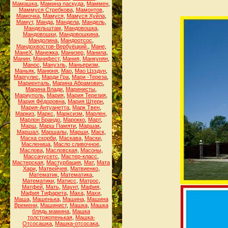
Мамашка
,
Мамина паскуда
,
Маммен
,
Маммуся Стребкова
,
Мамонтов
,
Мамочка
,
Мамуся
,
Мамуся Хуйла
,
Мамут
,
Манда
,
Мандела
,
Мандель
,
Мандельштам
,
Мандовошка
,
Мандовошки
,
Мандовошкина
,
Мандолина
,
Мандоотсос
,
Мандохвостов-Вербуёцкий.
,
Мане
,
МанеХ
,
Манежка
,
Манизер
,
Манила
,
Манин
,
Манифест
,
Мания
,
Манкунян
,
Манос
,
Мануэль
,
Маньеризм
,
Маньяк
,
Манюня
,
Мао
,
Мао Цзэдун
,
Маргулис
,
Марди Гра
,
Мари -Тереза
,
Мариенталь
,
Марина Абрамович
,
Марина Влади
,
Маринисты
,
Мариуполь
,
Мария
,
Мария Терезия
,
Мария Фёдоровна
,
Мария Штерн
,
Мария-Антуанетта
,
Марк Твен
,
Маркиз
,
Маркс
,
Марксизм
,
Марлен
,
Марлон Брандо
,
Марокко
,
Март
,
Марш
,
Марш Памяти
,
Маршак
,
Маршал
,
Маршалы
,
Марши
,
Маск
,
Маска скорби
,
Маскава
,
Маски
,
Масленица
,
Масло сливочное
,
Маслова
,
Масловская
,
Масоны
,
Массачусетс
,
Мастер-класс
,
Мастерская
,
Мастурбация
,
Мат
,
Мата
Хари
,
Матвейчев
,
Матвиенко
,
Математик
,
Математика
,
Математики
,
Матисс
,
Матрос
,
Матфей
,
Мать
,
Маунт
,
Мафия
,
Мафия Тифарета
,
Маха
,
Махи
,
Маша
,
Машенька
,
Машина
,
Машина
Времени
,
Машинист
,
Машка
,
Машка
блядь мамина
,
Машка
толстожопенькая
,
Машка-
Отсосашка
,
Машка-отсосака
,