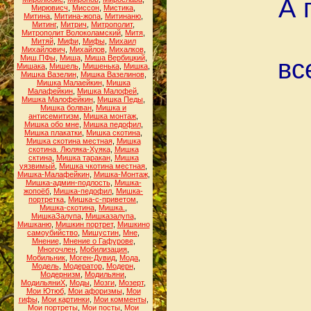
А 
Мирювисч
,
Миссон
,
Мистика
,
Митина
,
Митина-жопа
,
Митинаню
,
Митинг
,
Митрич
,
Митрополит
,
Митрополит Волоколамский
,
Митя
,
Митяй
,
Мифи
,
Мифы
,
Михаил
Михайлович
,
Михайлов
,
Михалков
,
Миш.ПФы
,
Миша
,
Миша Вербицкий
,
вс
Мишака
,
Мишель
,
Мишенька
,
Мишка
,
Мишка Вазелин
,
Мишка Вазелинов
,
Мишка Малаейкин
,
Мишка
Малафейкин
,
Мишка Малофей
,
Мишка Малофейкин
,
Мишка Педы
,
Мишка болван
,
Мишка и
антисемитизм
,
Мишка монтаж
,
Мишка обо мне
,
Мишка педофил
,
Мишка плакатки
,
Мишка скотина
,
Мишка скотина местная
,
Мишка
скотина. Люляка-Хуяка
,
Мишка
сктина
,
Мишка таракан
,
Мишка
уязвимый
,
Мишка чкотина местная
,
Мишка-Малафейкин
,
Мишка-Монтаж
,
Мишка-админ-подлость
,
Мишка-
жопоёб
,
Мишка-педофил
,
Мишка-
портретка
,
Мишка-с-приветом
,
Мишка-скотина
,
Мишка.
,
МишкаЗалупа
,
Мишказалупа
,
Мишканю
,
Мишкин портрет
,
Мишкино
самоубийство
,
Мишустин
,
Мне
,
Мнение
,
Мнение о Гафурове
,
Многочлен
,
Мобилизация
,
Мобильник
,
Моген-Дувид
,
Мода
,
Модель
,
Модератор
,
Модерн
,
Модернизм
,
Модильяни
,
МодильяниХ
,
Моды
,
Мозги
,
Мозерт
,
Мои Ютюб
,
Мои афоризмы
,
Мои
гифы
,
Мои картинки
,
Мои комменты
,
Мои портреты
,
Мои посты
,
Мои