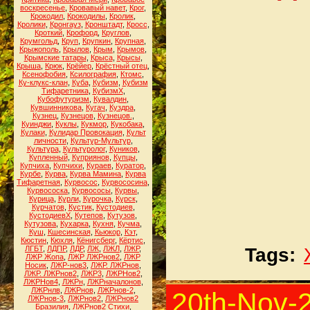
воскресенье
,
Кровавый навет
,
Крог
,
Крокодил
,
Крокодилы
,
Кролик
,
Кролики
,
Кронгауз
,
Кронштадт
,
Кросс
,
Кроткий
,
Крофорд
,
Круглов
,
Крумгольд
,
Круп
,
Крупкин
,
Крупная
,
Крыжополь
,
Крылов
,
Крым
,
Крымов
,
Крымские татары
,
Крыса
,
Крысы
,
Крыша
,
Крюк
,
Крёйер
,
Крёстный отец
,
Ксенофобия
,
Ксилография
,
Ктомс
,
Ку-клукс-клан
,
Куба
,
Кубизм
,
Кубизм
Тифаретника
,
КубизмХ
,
Кубофутуризм
,
Кувалдин
,
Кувшинникова
,
Кугач
,
Куздра
,
Кузнец
,
Кузнецов
,
Кузнецов.
,
Куинджи
,
Куклы
,
Кукмор
,
Кукобака
,
Кулаки
,
Кулидар Провокация
,
Культ
личности
,
Культур-Мультур
,
Культура
,
Культуролог
,
Куников
,
Купленный
,
Куприянов
,
Купцы
,
Купчиха
,
Купчихи
,
Кураев
,
Куратор
,
Курбе
,
Курва
,
Курва Мамина
,
Курва
Тифаретная
,
Курвосос
,
Курвососина
,
Курвососка
,
Курвососы
,
Курвы
,
Курица
,
Курли
,
Курочка
,
Курск
,
Курчатов
,
Кустик
,
Кустодиев
,
КустодиевХ
,
Кутепов
,
Кутузов
,
Кутузова
,
Кухарка
,
Кухня
,
Кучма
,
Куш
,
Кшесинская
,
Кьюкор
,
Кэт
,
Кюстин
,
Кюхля
,
Кёнигсберг
,
Кёртис
,
ЛГБТ
,
ЛДПР
,
ЛДР
,
ЛЖ
,
ЛЖЛ
,
ЛЖР
,
Tags:
ЛЖР Жопа
,
ЛЖР ЛЖРнов2
,
ЛЖР
Носик
,
ЛЖР-нов3
,
ЛЖР. ЛЖРнов
,
ЛЖР. ЛЖРнов2
,
ЛЖР3
,
ЛЖРНов2
,
ЛЖРНов4
,
ЛЖРн
,
ЛЖРначалонов
,
ЛЖРнлв
,
ЛЖРнов
,
ЛЖРнов-2
,
20th-Nov-
ЛЖРнов-3
,
ЛЖРнов2
,
ЛЖРнов2
Бразилия
,
ЛЖРнов2 Стихи
,