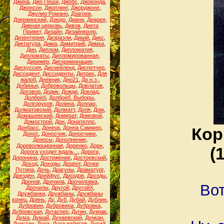
Джина
,
Джо Пеши
,
Джобс
,
Джоконда
,
Джонсон
,
Джоплинг
,
Джорджоне
,
Джулио Романо
,
Дзагоев
,
Дзержинский
,
Дзюдо
,
Диана
,
Диарея
,
Дивная церковь
,
Дивов
,
Диета
Привет
,
Дизайн
,
Дизайнюхер
,
Дизентерия
,
Дизраэли
,
Дикий
,
Дикс
,
Диктатура
,
Дима
,
Димитрий
,
Димка
,
Дин
,
Диплом
,
Дипломатия
,
Дипломаты
,
Дипломированная
,
Дирижёр
,
Дискриминация
,
Дискуссия
,
Диснейленд
,
Диспетчер
,
Диссидент
,
Диссиденты
,
Дитрих
,
Для
жалоб
,
Дневник
,
Дно21
,
До н.э.
,
Добиньи
,
Добровольцы
,
Довлатов
,
Договор
,
Додик
,
Дожди
,
Доклад
,
Долбоёб
,
Долбоёб. Выборы
,
Долгоруков
,
Долина
,
Доллар
,
Долматовский
,
Долматт
,
Доля
,
Дом
,
Домашевский
,
Домкрат
,
Домовой
,
Домострой
,
Дон
,
Донателло
,
Донбасс
,
Донецк
,
Донна Саммер
,
Кор
Донос
,
Доносчик
,
Доносчики
,
Доносы
,
Дополнение
,
Дореволюционная
,
Доренко
,
Дорн
,
(
Дорога уходит вдаль...
,
Дороги
,
Доронина
,
Достижение
,
Достоевский
,
Доход
,
Доходы
,
Доцент
,
Дочки
Путина
,
Дочь
,
Драгуны
,
Драматург
,
Дрезден
,
Дрейфус
,
Дроздов
,
Дрозды
,
Дронов
,
Дрочила
,
Дрочиловка
,
Вот
Дрочилы
,
Другой
,
ДругойХ
,
Дружбанки
,
Дружбаны
,
Дружбаны
конец
,
Дрянь
,
Ду
,
Дуб
,
Дубай
,
Дублин
,
Дубровин
,
Дубровина
,
Дубровка
,
Дубровская
,
Дугаспер
,
Дугин
,
Дукрак
,
Дума
,
Думай
,
Дунаевский
,
Дункан
,
Дунстан
,
Дура
,
Дура набитая
,
Дурай
,