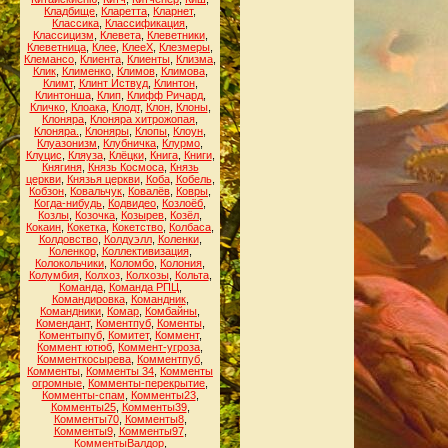
Кладбище
,
Кларетта
,
Кларнет
,
Классика
,
Классификация
,
Классицизм
,
Клевета
,
Клеветники
,
Клеветница
,
Клее
,
КлееХ
,
Клезмеры
,
Клемансо
,
Клиента
,
Клиенты
,
Клизма
,
Клик
,
Клименко
,
Климов
,
Климова
,
Климт
,
Клинт Иствуд
,
Клинтон
,
Клинтонша
,
Клип
,
Клифф Ричард
,
Кличко
,
Клоака
,
Клодт
,
Клон
,
Клоны
,
Клоняра
,
Клоняра хитрожопая
,
Клоняра.
,
Клоняры
,
Клопы
,
Клоун
,
Клуазонизм
,
Клубничка
,
Клурмо
,
Клуцис
,
Кляуза
,
Клёцки
,
Книга
,
Книги
,
Княгиня
,
Князь Космоса
,
Князь
церкви
,
Князья церкви
,
Коба
,
Кобель
,
Кобзон
,
Ковальчук
,
Ковалёв
,
Ковры
,
Когда-нибудь
,
Кодвидео
,
Козлоёб
,
Козлы
,
Козочка
,
Козырев
,
Козёл
,
Кокаин
,
Кокетка
,
Кокетство
,
Колбаса
,
Колдовство
,
Колдуэлл
,
Коленки
,
Коленкор
,
Коллективизация
,
Колокольчики
,
Коломбо
,
Колония
,
Колумбия
,
Колхоз
,
Колхозы
,
Кольта
,
Команда
,
Команда РПЦ
,
Командировка
,
Командник
,
Командники
,
Комар
,
Комбайны
,
Комендант
,
Коментпуб
,
Коменты
,
Коментыпуб
,
Комитет
,
Коммент
,
Коммент ютюб
,
Коммент-угроза
,
Комменткосырева
,
Комментпуб
,
Комменты
,
Комменты 34
,
Комменты
огромные
,
Комменты-перекрытие
,
Комменты-спам
,
Комменты23
,
Комменты25
,
Комменты39
,
Комменты70
,
Комменты8
,
Комменты9
,
Комменты97
,
КомментыВалдор
,