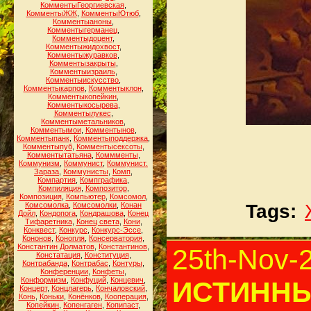
КомментыГеоргиевская
,
КомментыЖЖ
,
КомментыЮтюб
,
Комментыаноны
,
Комментыгерманец
,
Комментыдоцент
,
Комментыжидохвост
,
Комментыжуравков
,
Комментызакрыты
,
Комментыизраиль
,
Комментыискусство
,
Комментыкарпов
,
Комментыклон
,
Комментыкопейкин
,
Комментыкосырева
,
Комментылукес
,
Комментыметальников
,
Комментымои
,
Комментынов
,
Комментыпанк
,
Комментыподдержка
,
Комментыпуб
,
Комментысексоты
,
Комментытатьяна
,
Коммменты
,
Коммунизм
,
Коммунист
,
Коммунист.
Зараза
,
Коммунисты
,
Комп
,
Компартия
,
Компграфика
,
Компиляция
,
Композитор
,
Композиция
,
Компьютер
,
Комсомол
,
Комсомолка
,
Комсомолки
,
Конан
Tags:
Дойл
,
Кондопога
,
Кондрашова
,
Конец
Тифаретника
,
Конец света
,
Кони
,
Конквест
,
Конкурс
,
Конкурс-Эссе
,
Кононов
,
Конопля
,
Консерватория
,
Константин Долматов
,
Константинов
,
25th-Nov-
Констатация
,
Конституция
,
Контрабанда
,
Контрабас
,
Контуры
,
Конференции
,
Конфеты
,
Конформизм
,
Конфуций
,
Концевич
,
ИСТИННЫ
Концерт
,
Концлагерь
,
Кончаловский
,
Конь
,
Коньки
,
Конёнков
,
Кооперация
,
Копейкин
,
Копенгаген
,
Копипаст
,