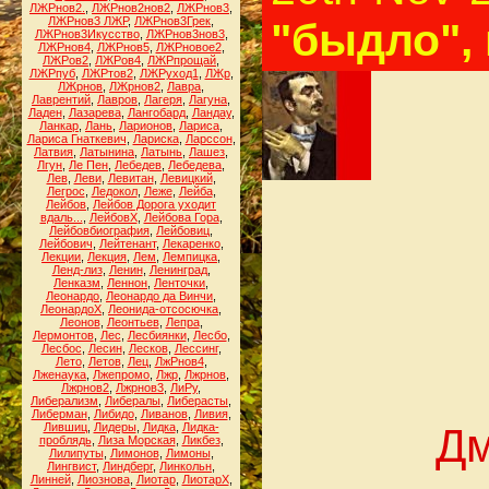
ЛЖРнов2.
,
ЛЖРнов2нов2
,
ЛЖРнов3
,
ЛЖРнов3 ЛЖР
,
ЛЖРнов3Грек
,
"быдло",
ЛЖРнов3Икусство
,
ЛЖРнов3нов3
,
ЛЖРнов4
,
ЛЖРнов5
,
ЛЖРновое2
,
ЛЖРов2
,
ЛЖРов4
,
ЛЖРпрощай
,
ЛЖРпуб
,
ЛЖРтов2
,
ЛЖРуход1
,
ЛЖр
,
ЛЖрнов
,
ЛЖрнов2
,
Лавра
,
Лаврентий
,
Лавров
,
Лагеря
,
Лагуна
,
Ладен
,
Лазарева
,
Лангобард
,
Ландау
,
Ланкар
,
Лань
,
Ларионов
,
Лариса
,
Лариса Гнаткевич
,
Лариска
,
Ларссон
,
Латвия
,
Латынина
,
Латынь
,
Лашез
,
Лгун
,
Ле Пен
,
Лебедев
,
Лебедева
,
Лев
,
Леви
,
Левитан
,
Левицкий
,
Легрос
,
Ледокол
,
Леже
,
Лейба
,
Лейбов
,
Лейбов Дорога уходит
вдаль...
,
ЛейбовХ
,
Лейбова Гора
,
Лейбовбиография
,
Лейбовиц
,
Лейбович
,
Лейтенант
,
Лекаренко
,
Лекции
,
Лекция
,
Лем
,
Лемпицка
,
Ленд-лиз
,
Ленин
,
Ленинград
,
Ленказм
,
Леннон
,
Ленточки
,
Леонардо
,
Леонардо да Винчи
,
ЛеонардоХ
,
Леонида-отсосючка
,
Леонов
,
Леонтьев
,
Лепра
,
Лермонтов
,
Лес
,
Лесбиянки
,
Лесбо
,
Лесбос
,
Лесин
,
Лесков
,
Лессинг
,
Лето
,
Летов
,
Лец
,
ЛжРнов4
,
Лженаука
,
Лжепромо
,
Лжр
,
Лжрнов
,
Лжрнов2
,
Лжрнов3
,
ЛиРу
,
Либерализм
,
Либералы
,
Либерасты
,
Либерман
,
Либидо
,
Ливанов
,
Ливия
,
Лившиц
,
Лидеры
,
Лидка
,
Лидка-
Дм
проблядь
,
Лиза Морская
,
Ликбез
,
Лилипуты
,
Лимонов
,
Лимоны
,
Лингвист
,
Линдберг
,
Линкольн
,
Линней
,
Лиознова
,
Лиотар
,
ЛиотарХ
,