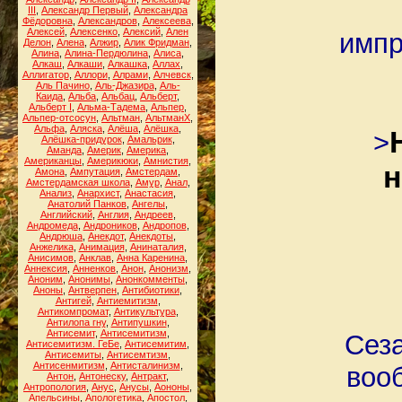
III
,
Александр Первый
,
Александра
Фёдоровна
,
Александров
,
Алексеева
,
Алексей
,
Алексенко
,
Алексий
,
Ален
импр
Делон
,
Алена
,
Алжир
,
Алик Фридман
,
Алина
,
Алина-Пердюлина
,
Алиса
,
Алкаш
,
Алкаши
,
Алкашка
,
Аллах
,
Аллигатор
,
Аллори
,
Алрами
,
Алчевск
,
Аль Пачино
,
Аль-Джазира
,
Аль-
Каида
,
Альба
,
Альбац
,
Альберт
,
Альберт I
,
Альма-Тадема
,
Альпер
,
Альпер-отсосун
,
Альтман
,
АльтманХ
,
Альфа
,
Аляска
,
Алёша
,
Алёшка
,
>
Алёшка-придурок
,
Амальрик
,
Аманда
,
Америк
,
Америка
,
Американцы
,
Америкюки
,
Амнистия
,
н
Амона
,
Ампутация
,
Амстердам
,
Амстердамская школа
,
Амур
,
Анал
,
Анализ
,
Анархист
,
Анастасия
,
Анатолий Панков
,
Ангелы
,
Английский
,
Англия
,
Андреев
,
Андромеда
,
Андроников
,
Андропов
,
Андрюша
,
Анекдот
,
Анекдоты
,
Анжелика
,
Анимация
,
Анинаталия
,
Анисимов
,
Анклав
,
Анна Каренина
,
Аннексия
,
Анненков
,
Анон
,
Анонизм
,
Аноним
,
Анонимы
,
Анонкомменты
,
Аноны
,
Антверпен
,
Антибиотики
,
Антигей
,
Антиемитизм
,
Антикомпромат
,
Антикультура
,
Антилопа гну
,
Антипушкин
,
Антисемит
,
Антисемитизм
,
Сеза
Антисемитизм. ГеБе
,
Антисемитим
,
Антисемиты
,
Антисемтизм
,
Антисенмитизм
,
Антисталинизм
,
воо
Антон
,
Антонеску
,
Антракт
,
Антропология
,
Анус
,
Анусы
,
Аононы
,
Апельсины
,
Апологетика
,
Апостол
,