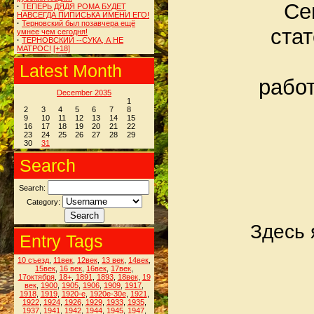
Се
·
ТЕПЕРЬ ДЯДЯ РОМА БУДЕТ
НАВСЕГДА ПИПИСЬКА ИМЕНИ ЕГО!
·
Терновский был позавчера ещё
ста
умнее чем сегодня!
·
ТЕРНОВСКИЙ --СУКА, А НЕ
МАТРОС!
[+18]
Latest Month
работ
December 2035
1
2
3
4
5
6
7
8
9
10
11
12
13
14
15
16
17
18
19
20
21
22
23
24
25
26
27
28
29
30
31
Search
Search:
Category:
Здесь 
Entry Tags
10 съезд
,
11век
,
12век
,
13 век
,
14век
,
15век
,
16 век
,
16век
,
17век
,
17октября
,
18+
,
1891
,
1893
,
18век
,
19
век
,
1900
,
1905
,
1906
,
1909
,
1917
,
1918
,
1919
,
1920-е
,
1920е-30е
,
1921
,
1922
,
1924
,
1926
,
1929
,
1933
,
1935
,
1937
,
1941
,
1942
,
1944
,
1945
,
1947
,