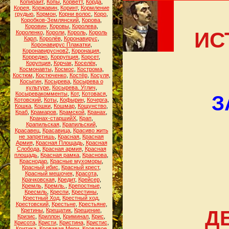
Копирайт
,
Копы
,
Корветт
,
Корда
,
Корея
,
Коржавин
,
Коринт
,
Кормление
грудью
,
Кормон
,
Корни волос
,
Коро
,
Коробков-Землянский
,
Корова
,
Коровин
,
Коровы
,
Королева
,
ИС
Короленко
,
Короли
,
Король
,
Король
Карл
,
Королёв
,
Коронавирус
,
Коронавирус Плакатки
,
Коронавируснов2
,
Коронация
,
Корреджо
,
Коррупция
,
Корсет
,
Корупция
,
Корчак
,
Коселёк
,
Космонавты
,
Космос
,
Кострома
,
Костюм
,
Костюченко
,
Костёр
,
Косуля
,
Косыгин
,
Косырева
,
Косырева о
культуре
,
Косырева. Углич
,
Косыревакомменты
,
Кот
,
Котовася
,
З
Котовский
,
Коты
,
Кофырин
,
Кочерга
,
Кошка
,
Кошки
,
Кошмар
,
Кощунство
,
Краб
,
Крамаров
,
Крамской
,
Кранах
,
Кранах-старшийХ
,
Крап
,
Крапильская
,
Крапильский
,
Красавец
,
Красавица
,
Красиво жить
не запретишь
,
Красная
,
Красная
Армия
,
Красная Площадь
,
Красная
Слобода
,
Красная армия
,
Красная
площадь
,
Красная рамка
,
Краснова
,
Краснодар
,
Красные мухоморы
,
Красный ибис
,
Красный крест
,
Красный мешочек
,
Красота
,
Крачковская
,
Кредит
,
Крейсер
,
Кремль
,
Кремль.
,
Крепостные
,
Кресмль
,
Креспи
,
Крестины
,
Крестный Ход
,
Крестный ход
,
Крестовский
,
Крестьне
,
Крестьяне
,
Кретины
,
Крещатик
,
Крещение
,
Д
Кризис
,
Криллон
,
Криминал
,
Крис
,
Крисота
,
Кристи
,
Кристина
,
Кристис
,
Критика
,
Кровавая Мери
,
Кровавое