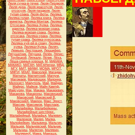
Люля сучка-в-течке
,
Люля-Пердюля
,
Люля-дура
,
Люля-красотуля
,
Люля-
отсосуля
,
Люля-пиздюля
,
Люля-
тупая-срака
,
Люля-фоты
,
Люляка
,
Люляка голая
,
Люляка книга
,
Люляка
минетка
,
Люляка-Монтаж
,
Люляка-
Отсосака
,
Люляка-Хуяка
,
Люляка-
идиотка
,
Люляка-мокрая срака
,
Люляка-мокрая-срака
,
Люляка-
отсосака
,
Люляка-срака
,
Люляка-
тупая-срака
,
Люляка-хуесосака
,
Люляка-хуй-ей-в-сраку
,
Люляка-
хуяка
,
Люляка=Хуяка
,
Люляч
,
Люмьер
,
Люстрация
,
Люццифер
,
Лягушатник
,
Лягушка
,
Лялёк
,
Ляпис-
Трубецкой
,
Ляпкало
,
Лёлик
,
Лёха
,
Лёша-свинья-хороша
,
М
,
МАКАКА
,
МАКАКО
,
МАТАН
,
МАТАНючки
,
МВД
,
МГУ
,
МИТ
,
МИФИ
,
МОМА
,
МРОТ
,
МФТИ
,
МХАТ
,
Мавзолей
,
Магадан
,
Магнаты
,
Магнитский
,
Магнум
,
Магомаев
,
Мадовошки
,
Мадонна
,
Мазохист
,
Маиуполь
,
Май
,
Майдан
,
Майерс
,
Майков
,
Майн Кампф
,
Майсурян
,
Мак
,
Макака
,
Макаревич
,
Макарова
,
Макароны
,
Маковецкий
,
Маковский
,
Маковский В
,
МаковскийХ
,
Макрон
,
Макс Эрнст
,
Максим
,
Максимов
,
Макспарк
,
Малафейка
,
Малафейкины
,
Малафейные шестёрки.
,
Малафейный
,
Малафья
,
Малевич
,
Маленков
,
Малер
,
Малка
,
Малофейкин
,
Мальвина
,
Мальгин
,
Мальцев
,
Мальчевский
,
Мальчик
,
Мальчиш
,
Малютин
,
Малявин
,
МалявинХ
,
Мама
,
Мамаша
,