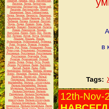
ум
Лиригия
,
Лирика
,
Лиса
,
Лиснянская
,
Лисёнок
,
Литва
,
Литеатура
,
Литераторы
,
Литература
,
Литмузей
,
Лихачёв
,
Лихтенштейн
,
Лицей
,
Лицемерие
,
Лицо Тифаретника
,
Личка
,
Личное
,
Личность
,
Лишенцы
,
Лкьяненко
,
Ллойд Джордж
,
Ло
,
Лоб
,
Лобанов
,
Логика
,
Логинов
,
Логотип
,
Лодзь
,
Лодки
,
Ложкин
,
Ложь
,
Ложь-
пиздёж
,
Локкарт
,
Локомотив
,
Лолита
,
А
Ломик
,
Ломоносов
,
Лондон
,
Лопухина
,
Лорен
,
Лорп
,
Лос
,
Лосев
,
Лот
,
Лотман
,
Лотов
,
Лотта
,
Лоуренс
,
Лошади
,
Лошадь
,
Лошак
,
Лубенников
,
ЛубенниковХ
,
Лубянка
,
Лувр
,
Луганск
,
Лужков
,
Лужники
,
в 
Лузер
,
Лук
,
Лукас
,
Лукашенко
,
Лукес
,
Луки-суки
,
Лукьяненко
,
Лукэимиша
,
Лукэмиша
,
Лукэтмиша
,
Лукэтмишка
,
Лукэтморон
,
Лумумба
,
Луна
,
Лунатик
,
Луначарский
,
Лунный
танец
,
Лурка
,
Лурье
,
Лутц
,
Луция
,
Лушка
,
Луэтмиша
,
Лыжи
,
Лысенко
,
Лысый
,
Львов
,
Львы
,
Лэйн
,
Любовники
,
Любовь
,
Любовь лёлика
Алекс
,
Людовик
,
Людоед
,
Людоеды
,
Люлечка
,
Люлин нос
,
Люльа-
Tags:
Пердюлька
,
Люлька
,
Люлька -
Малафейка
,
Люлька - отсосулька
,
Люлька Малафейка
,
Люлька-
Мудюлька
,
Люлька-Педюлька
,
Люлька-Пердлька
,
Люлька-
12th-Nov-
Пердюлька
,
Люлька-Пиздюлька
,
Люлька-ебулька
,
Люлька-
красотулька
,
Люлька-отсосулька
,
Люлька-пердюлька
,
Люлька-
НАВСЕГД
пидораска
,
Люлька-пиздюлька
,
Люля
,
Люля голая
,
Люля стихи
,
Люля сучка
,