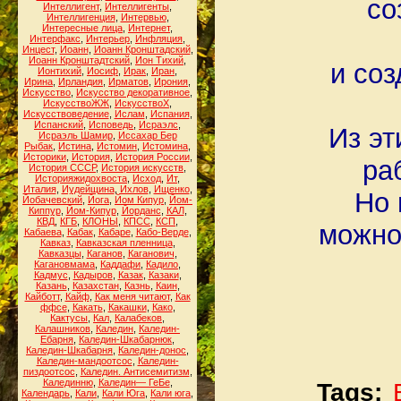
со
Интеллигент
,
Интеллигенты
,
Интеллигенция
,
Интервью
,
Интересные лица
,
Интернет
,
Интерфакс
,
Интерьер
,
Инфляция
,
Инцест
,
Иоанн
,
Иоанн Кронштадский
,
Иоанн Кронштадтский
,
Ион Тихий
,
и соз
Ионтихий
,
Иосиф
,
Ирак
,
Иран
,
Ирина
,
Ирландия
,
Ирматов
,
Ирония
,
Искусство
,
Искусство декоративное
,
ИскусствоЖЖ
,
ИскусствоХ
,
Искусствоведение
,
Ислам
,
Испания
,
Испанский
,
Исповедь
,
Исраэлс
,
Из эт
Исраэль Шамир
,
Иссахар Бер
Рыбак
,
Истина
,
Истомин
,
Истомина
,
Историки
,
История
,
История России
,
ра
История СССР
,
История искусств
,
Историяжидохвоста
,
Исход
,
Ит
,
Италия
,
Иудейщина
,
Ихлов
,
Ищенко
,
Но 
Йобачевский
,
Йога
,
Йом Кипур
,
Йом-
Киппур
,
Йом-Кипур
,
Йорданс
,
КАЛ
,
КВД
,
КГБ
,
КЛОНЫ
,
КПСС
,
КСП
,
можно
Кабаева
,
Кабак
,
Кабаре
,
Кабо-Верде
,
Кавказ
,
Кавказская пленница
,
Кавказцы
,
Каганов
,
Каганович
,
Кагановмама
,
Каддафи
,
Кадило
,
Кадмус
,
Кадыров
,
Казак
,
Казаки
,
Казань
,
Казахстан
,
Казнь
,
Каин
,
Кайботт
,
Кайф
,
Как меня читают
,
Как
ффсе
,
Какать
,
Какашки
,
Како
,
Кактусы
,
Кал
,
Калабеков
,
Калашников
,
Каледин
,
Каледин-
Ебарня
,
Каледин-Шкабарнюк
,
Каледин-Шкабарня
,
Каледин-донос
,
Каледин-мандоотсос
,
Каледин-
пиздоотсос
,
Каледин. Антисемитизм
,
Калединню
,
Каледин— ГеБе
,
Tags:
Календарь
,
Кали
,
Кали Юга
,
Кали юга
,