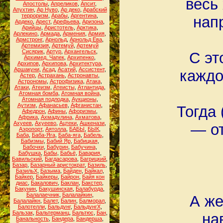
весь
Апостолы
,
Апреликов
,
Апсит
,
Апухтин
,
Ар Нуво
,
Ар деко
,
Арабский
терроризм
,
Арабы
,
Аргентина
,
нап
Ардеко
,
Арест
,
Арефьева
,
Аризона
,
Арийцы
,
Аристотель
,
Арктика
,
Арлекино
,
Армада
,
Армения
,
Армия
,
Армстронг
,
Арнольд
,
Арнольд Ева
,
Артемизия
,
Артемуй
,
Артемуй
Сисярик
,
Артур
,
Архангельск
,
С эт
Архимед. Чапек
,
Архипенко
,
Архипов
,
Архипова
,
Архитектура
,
Аршакуни
,
Асад
,
Асатий
,
Ассистент
,
каждо
Астер
,
Астрахань
,
Астронавты
,
Астрономы
,
Астрофизика
,
Атака
,
Атаки
,
Атеизм
,
Атеисты
,
Атлантида
,
Атомная бомба
,
Атомная война
,
Атомная подлодка
,
Аукционы
,
Аутизм
,
Афанасьев
,
Афганистан
,
Тогда 
Афедрон
,
Афины
,
Афоризмы
,
Африка
,
Ахмадулина
,
Ахматова
,
Ахуеев
,
Ахуеево
,
Ацтеки
,
Ашкенази
,
— от
Аэропорт
,
Аятолла
,
БАБЫ
,
БЫК
,
Баба
,
Баба-Яга
,
Баба-яга
,
Бабель
,
Бабизмы
,
Бабий Яр
,
Бабицкая
,
Бабочки
,
Бабурин
,
Бабучина
,
Бабушка
,
Бабы
,
Бабьё
,
Бавария
,
Бавильский
,
Багдасарова
,
Багрицкий
,
Базар
,
Базарный аристократ
,
Базиль
,
БазильХ
,
Базыма
,
Байден
,
Байкал
,
Байкер
,
Байкеры
,
Байрон
,
Байя кон
диас
,
Бакалович
,
Баклан
,
Бакстер
,
Бакунин
,
Бакушинская
,
Балабурда
,
Балалаечник
,
Балалайкин
,
А же
Балалайкн
,
Балет
,
Балин
,
Балморал
,
Балотелли
,
Бальдунг
,
БальдунгХ
,
Бальзак
,
Бальтерманц
,
Бальтюс
,
Бан
,
на
Банальность
,
Бандера
,
Бандерша
,