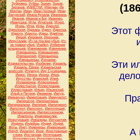
Зубровка
,
Зубры
,
Зыкин
,
Зыков
,
(18
Зюганов
,
ИДИЁТКИ
,
Ибигдан
,
Ив
Монтан
,
Иван
,
Иван Грозный
,
Иван
Засурский
,
Ивана Купала
,
Иванкина
,
Иванов
,
Иванов и Бог
,
Иваново
,
Иванушка
,
Игла
,
Игнатьев
,
Игнор
,
Игорь
,
Игра
,
Игры
,
Идеолог
,
Этот ф
Идеология
,
Идиома
,
Идиот
,
Идиотка
,
Идиото
,
Идиоты
,
Идиш
,
Идиётки
,
Иерей
,
Иеремия
,
Иероним
,
Иерусалим
,
Из-за-тра вки-убью
,
Из-
за-травки-убью
,
Изабел
,
Избиение
младенцев
,
Извержение
,
Извинение
,
Извращенец
,
Извращение
,
Извращения
,
Извращенка
,
Извращенцы
,
Изгнание
,
Эти и
Издевательство
,
Изобилие
,
Израиль
,
Израиль. Евреи
,
Израильская
агрессия
,
Изумруд
,
Ииу Сусираджа
,
дело
Икинс
,
Икона
,
Иконы
,
Икра
,
Икусство
,
Иланский
,
Илия
,
Илларионов
,
Иллюзорный
,
Иллюстратор
,
Иллюстрации
,
Иллюстрация
,
Ильин
,
Ильинский
,
Ильф и Петров
,
Имажизм
,
Имгур
,
Пра
Иммануил
,
Иммиграция
,
Иммунитет
,
Император
,
Императрица
,
Империализм
,
Империя
,
Импичмент
,
Импотент
,
Импотент.
,
Импотенция
,
Импресионизм
,
Импрессионизм
,
Инагенты
,
Инакомыслие
,
Инаугурация
,
Инвалиды
,
Ингушетия
,
Индеец
,
Индейцы
,
Индия
,
Индия.
Фоты
,
Инет
,
Инженеры
,
Инквизиция
,
А 
Инкуб
,
Иноагент
,
Инок
,
Иностранные
слова
,
Инстаграм
,
Интеграция
,
Интеллектуал
,
Интеллектуалы
,