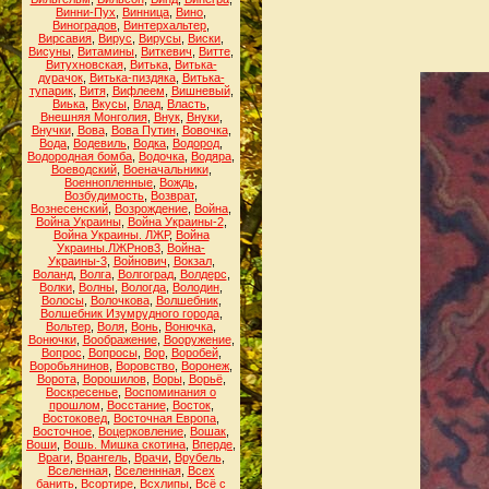
Винни-Пух
,
Винница
,
Вино
,
Виноградов
,
Винтерхальтер
,
Вирсавия
,
Вирус
,
Вирусы
,
Виски
,
Висуны
,
Витамины
,
Виткевич
,
Витте
,
Витухновская
,
Витька
,
Витька-
дурачок
,
Витька-пиздяка
,
Витька-
тупарик
,
Витя
,
Вифлеем
,
Вишневый
,
Виька
,
Вкусы
,
Влад
,
Власть
,
Внешняя Монголия
,
Внук
,
Внуки
,
Внучки
,
Вова
,
Вова Путин
,
Вовочка
,
Вода
,
Водевиль
,
Водка
,
Водород
,
Водородная бомба
,
Водочка
,
Водяра
,
Воеводский
,
Военачальники
,
Военнопленные
,
Вождь
,
Возбудимость
,
Возврат
,
Вознесенский
,
Возрождение
,
Война
,
Война Украины
,
Война Украины-2
,
Война Украины. ЛЖР
,
Война
Украины.ЛЖРнов3
,
Война-
Украины-3
,
Войнович
,
Вокзал
,
Воланд
,
Волга
,
Волгоград
,
Волдерс
,
Волки
,
Волны
,
Вологда
,
Володин
,
Волосы
,
Волочкова
,
Волшебник
,
Волшебник Изумрудного города
,
Вольтер
,
Воля
,
Вонь
,
Вонючка
,
Вонючки
,
Воображение
,
Вооружение
,
Вопрос
,
Вопросы
,
Вор
,
Воробей
,
Воробьянинов
,
Воровство
,
Воронеж
,
Ворота
,
Ворошилов
,
Воры
,
Ворьё
,
Воскресенье
,
Воспоминания о
прошлом
,
Восстание
,
Восток
,
Востоковед
,
Восточная Европа
,
Восточное
,
Воцерковление
,
Вошак
,
Воши
,
Вошь. Мишка скотина
,
Вперде
,
Враги
,
Врангель
,
Врачи
,
Врубель
,
Вселенная
,
Вселеннная
,
Всех
банить
,
Всортире
,
Всхлипы
,
Всё с