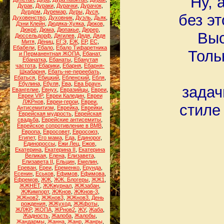
Ну, 
Дурак
,
Дураки
,
Дурачки
,
Дурачок
,
Дурдом
,
Дуремар
,
Дуры
,
Дуся
,
без э
Духовенство
,
Духовник
,
Дуэль
,
Дьяк
,
Дэни Клейн
,
Дюдяка-Хуяка
,
Дюков
,
Дюкрё
,
Дюма
,
Дюпакье
,
Дюрер
,
Выс
Дюссельдорф
,
Дягилев
,
Дядя
,
Дядя
Митя
,
Дёниц
,
ЕГЭ
,
ЕЖ
,
ЕР
,
ЕС
,
Ебабели
,
Ебало
,
Ебало Тифаретника
Толь
и Перманентная ЖОПА
,
Ебанат
,
Ебанатка
,
Ебанаты
,
Ебанутая
частота
,
Ебарики
,
Ебарня
,
Ебарня-
Шкабарня
,
Ебать-не-переебать
,
Ебаться
,
Ебицкий
,
Ебленский
,
Ебля
,
Ебулина
,
Ебуля
,
Ева
,
Ева Браун
,
задач
Евангелие
,
Евнух
,
Евразийцы
,
Евреи
,
Евреи VIP
,
Евреи Каледин
,
Евреи
ЛЖРнов
,
Евреи-герои
,
Евреи.
стиле
Антисемитизм
,
Еврейка
,
Еврейки
,
Еврейская мудрость
,
Еврейская
свадьба
,
Еврейские антисемиты
,
Еврейское сопротивление в ВМВ
,
Европа
,
Евросовет
,
Евросоюз
,
Египет
,
Его мама
,
Еда
,
Единорог
,
Единороссы
,
Ежи Лец
,
Ежов
,
Екатерина
,
Екатерина II
,
Екатерина
Великая
,
Елена
,
Елизавета
,
Елизавета II
,
Ельцин
,
Емелин
,
Ереван
,
Ереи
,
Еременко
,
Ерунда
,
Есенин
,
Еськов
,
Ефимов
,
Ефимова
,
Ефремов
,
ЖЖ
,
ЖЖ. Блогеры
,
ЖЖ1
,
ЖЖНЕТ
,
ЖЖжурнал
,
ЖЖзабан
,
ЖЖимпорт
,
ЖЖнов
,
ЖЖнов-3
,
ЖЖнов2
,
ЖЖнов3
,
ЖЖнов3. День
рождения
,
ЖЖуход
,
ЖЖфоты
,
ЖЛЖР
,
ЖОПА
,
ЖРнов2
,
ЖУ
,
Жаба
,
Жадность
,
Жалоба
,
Жалобы
,
Жандармы
,
Жанна
,
Жанр
,
Жанры
,