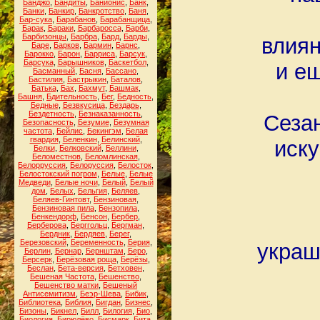
Банджо
,
Бандиты
,
Банионис
,
Банк
,
Банки
,
Банкир
,
Банкротство
,
Баня
,
Бар-сука
,
Барабанов
,
Барабанщица
,
Барак
,
Бараки
,
Барбаросса
,
Барби
,
Барбизонцы
,
Барбра
,
Бард
,
Барды
,
влиян
Баре
,
Барков
,
Бармин
,
Барнс
,
Барокко
,
Барон
,
Барриса
,
Барсук
,
Барсука
,
Барышников
,
Баскетбол
,
и ещ
Басманный
,
Басня
,
Бассано
,
Бастилия
,
Бастрыкин
,
Баталов
,
Батька
,
Бах
,
Бахмут
,
Башмак
,
Башня
,
Бдительность
,
Бег
,
Бедность
,
Бедные
,
Безвкусица
,
Бездарь
,
Бездетность
,
Безнаказанность
,
Сезан
Безопасность
,
Безумие
,
Безумная
частота
,
Бейлис
,
Бекингэм
,
Белая
гвардия
,
Беленкин
,
Белинский
,
иску
Белки
,
Белковский
,
Беллини
,
Беломестнов
,
Беломлинская
,
Белорруссия
,
Белоруссия
,
Белосток
,
Белостокский погром
,
Белые
,
Белые
Медведи
,
Белые ночи
,
Белый
,
Белый
дом
,
Белых
,
Бельгия
,
Беляев
,
Беляев-Гинтовт
,
Бензиновая
,
Бензиновая пила
,
Бензопила
,
Бенкендорф
,
Бенсон
,
Бербер
,
Берберова
,
Берггольц
,
Бергман
,
Бердник
,
Бердяев
,
Берег
,
Березовский
,
Беременность
,
Берия
,
украш
Берлин
,
Бернар
,
Бернштам
,
Беро
,
Берсерк
,
Берёзовая роща
,
Берёзы
,
Беслан
,
Бета-версия
,
Бетховен
,
Бешеная Частота
,
Бешенство
,
Бешенство матки
,
Бешеный
Антисемитизм
,
Беэр-Шева
,
Бибик
,
Библиотека
,
Библия
,
Бигдан
,
Бизнес
,
Бизоны
,
Бикнел
,
Билл
,
Билогия
,
Био
,
Биология
,
Бирюлёво
,
Бисмарк
,
Бита
,