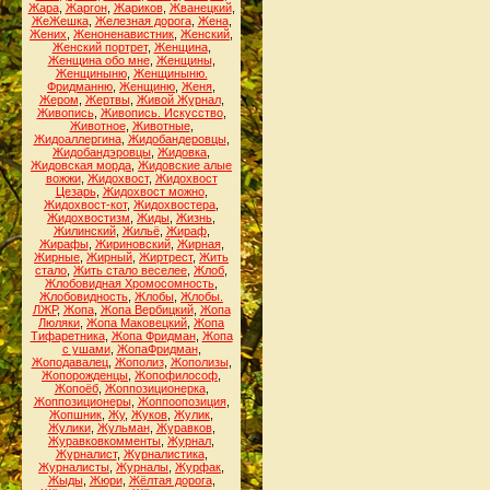
Жара
,
Жаргон
,
Жариков
,
Жванецкий
,
ЖеЖешка
,
Железная дорога
,
Жена
,
Жених
,
Женоненавистник
,
Женский
,
Женский портрет
,
Женщина
,
Женщина обо мне
,
Женщины
,
Женщиныню
,
Женщиныню.
Фридманню
,
Женщиню
,
Женя
,
Жером
,
Жертвы
,
Живой Журнал
,
Живопись
,
Живопись. Искусство
,
Животное
,
Животные
,
Жидоаллергина
,
Жидобандеровцы
,
Жидобандэровцы
,
Жидовка
,
Жидовская морда
,
Жидовские алые
вожжи
,
Жидохвост
,
Жидохвост
Цезарь
,
Жидохвост можно
,
Жидохвост-кот
,
Жидохвостера
,
Жидохвостизм
,
Жиды
,
Жизнь
,
Жилинский
,
Жильё
,
Жираф
,
Жирафы
,
Жириновский
,
Жирная
,
Жирные
,
Жирный
,
Жиртрест
,
Жить
стало
,
Жить стало веселее
,
Жлоб
,
Жлобовидная Хромосомность
,
Жлобовидность
,
Жлобы
,
Жлобы.
ЛЖР
,
Жопа
,
Жопа Вербицкий
,
Жопа
Люляки
,
Жопа Маковецкий
,
Жопа
Тифаретника
,
Жопа Фридман
,
Жопа
с ушами
,
ЖопаФридман
,
Жоподавалец
,
Жополиз
,
Жополизы
,
Жопорожденцы
,
Жопофилософ
,
Жопоёб
,
Жоппозиционерка
,
Жоппозиционеры
,
Жоппоопозиция
,
Жопшник
,
Жу
,
Жуков
,
Жулик
,
Жулики
,
Жульман
,
Журавков
,
Журавковкомменты
,
Журнал
,
Журналист
,
Журналистика
,
Журналисты
,
Журналы
,
Журфак
,
Жыды
,
Жюри
,
Жёлтая дорога
,