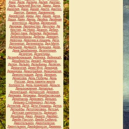
Даки
,
Дали
,
Далида
,
Далия
,
Даллас
,
Даль
,
Дальний Восток
,
Дамы
,
Дана
,
Данелия
,
Дани
,
Дания
,
Данте
,
Дантес
,
Дантон
,
Дарвин
,
Дарвинизм
,
Даревская
,
Дары
,
Дау
,
Дацик
,
Дача
,
Даша
,
Даян
,
Дверь
,
Двойка
,
Двойная
агентесса
,
Двойра
,
Дворецкий
,
Дворжак
,
Дворянство
,
Двучлен
,
Де
Кюстин
,
Де Ниро
,
Деанон
,
Дебил
,
Дебил-панк
,
Дебилки
,
Дебилный
,
Дебилообразы
,
Дебилы
,
Девиант
,
Девочка
,
Девочка и лошадь
,
Дега
,
Дегенерат
,
Дегенераты
,
Дед Митя
,
Дедищев
,
Дедмитя
,
Дедушка
,
Деев
,
Деев Шкабарнюк
,
Дезентерия
,
Дезертир
,
Дезертиры
,
Дезинформация
,
Дейнека
,
ДейнекаХ
,
Декабристы
,
Декарт
,
Делакруа
,
Делон
,
Дельво
,
Дельфины
,
Делягин
,
Демагогия
,
Деми Мур
,
Демидов
,
Демидова
,
Демография
,
Демократия
,
Демонстрация
,
Дени
,
Деникин
,
Денисова
,
День Победы
,
День
России
,
День памяти жертв
Холокоста
,
День рождения
,
Деньги
,
Деньрождения
,
Депардье
,
Депортация
,
Депрессия
,
Деревня
,
Держава
,
Державы
,
Дерибасовская
,
Дерипаска
,
Деркович
,
Дерьмо
,
Дерьмо-Стейнкрауз
,
Детдом
,
Детектив
,
Дети
,
Дети Украины
,
Детки
,
Деткоёбы
,
Детоторговец
,
Детсад
,
Детская смертность
,
Дефицит
,
Дешёвка
,
Джаз
,
Джанго
,
Джеймс
,
Джейн Пауэлл
,
Джейн Сеймур
,
Джентельмен
,
Джентилески
,
Джентльмен
,
Джефферсон
,
Джимми
,