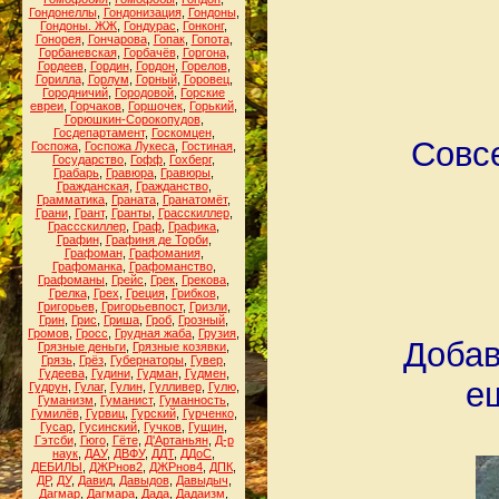
Гондонеллы
,
Гондонизация
,
Гондоны
,
Гондоны. ЖЖ
,
Гондурас
,
Гонконг
,
Гонорея
,
Гончарова
,
Гопак
,
Гопота
,
Горбаневская
,
Горбачёв
,
Горгона
,
Гордеев
,
Гордин
,
Гордон
,
Горелов
,
Горилла
,
Горлум
,
Горный
,
Горовец
,
Городничий
,
Городовой
,
Горские
евреи
,
Горчаков
,
Горшочек
,
Горький
,
Горюшкин-Сорокопудов
,
Госдепартамент
,
Госкомцен
,
Совсе
Госпожа
,
Госпожа Лукеса
,
Гостиная
,
Государство
,
Гофф
,
Гохберг
,
Грабарь
,
Гравюра
,
Гравюры
,
Гражданская
,
Гражданство
,
Грамматика
,
Граната
,
Гранатомёт
,
Грани
,
Грант
,
Гранты
,
Грасскиллер
,
Грассскиллер
,
Граф
,
Графика
,
Графин
,
Графиня де Торби
,
Графоман
,
Графомания
,
Графоманка
,
Графоманство
,
Графоманы
,
Грейс
,
Грек
,
Грекова
,
Грелка
,
Грех
,
Греция
,
Грибков
,
Григорьев
,
Григорьевпост
,
Гризли
,
Грин
,
Грис
,
Гриша
,
Гроб
,
Грозный
,
Громов
,
Гросс
,
Грудная жаба
,
Грузия
,
Добав
Грязные деньги
,
Грязные козявки
,
Грязь
,
Грёз
,
Губернаторы
,
Гувер
,
Гудеева
,
Гудини
,
Гудман
,
Гудмен
,
е
Гудрун
,
Гулаг
,
Гулин
,
Гулливер
,
Гулю
,
Гуманизм
,
Гуманист
,
Гуманность
,
Гумилёв
,
Гурвиц
,
Гурский
,
Гурченко
,
Гусар
,
Гусинский
,
Гучков
,
Гущин
,
Гэтсби
,
Гюго
,
Гёте
,
Д'Артаньян
,
Д-р
наук
,
ДАУ
,
ДВФУ
,
ДДТ
,
ДДоС
,
ДЕБИЛЫ
,
ДЖРнов2
,
ДЖРнов4
,
ДПК
,
ДР
,
ДУ
,
Давид
,
Давыдов
,
Давыдыч
,
Дагмар
,
Дагмара
,
Дада
,
Дадаизм
,