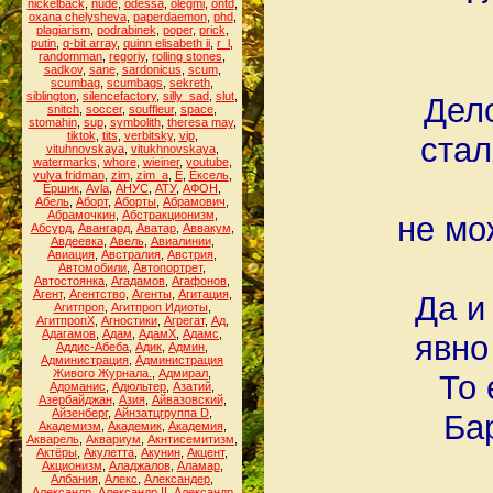
nickelback
,
nude
,
odessa
,
olegmi
,
ontd
,
oxana chelysheva
,
paperdaemon
,
phd
,
plagiarism
,
podrabinek
,
poper
,
prick
,
putin
,
q-bit array
,
quinn elisabeth ii
,
r_l
,
randomman
,
regoriy
,
rolling stones
,
sadkov
,
sane
,
sardonicus
,
scum
,
scumbag
,
scumbags
,
sekreth
,
siblington
,
silencefactory
,
silly_sad
,
slut
,
Дел
snitch
,
soccer
,
souffleur
,
space
,
stomahin
,
sup
,
symbolith
,
theresa may
,
tiktok
,
tits
,
verbitsky
,
vip
,
стал
vituhnovskaya
,
vitukhnovskaya
,
watermarks
,
whore
,
wieiner
,
youtube
,
yulya fridman
,
zim
,
zim_a
,
Ё
,
Ёксель
,
Ёршик
,
Аvla
,
АНУС
,
АТУ
,
АФОН
,
Абель
,
Аборт
,
Аборты
,
Абрамович
,
Абрамочкин
,
Абстракционизм
,
не мо
Абсурд
,
Авангард
,
Аватар
,
Аввакум
,
Авдеевка
,
Авель
,
Авиалинии
,
Авиация
,
Австралия
,
Австрия
,
Автомобили
,
Автопортрет
,
Автостоянка
,
Агадамов
,
Агафонов
,
Агент
,
Агентство
,
Агенты
,
Агитация
,
Да и
Агитпроп
,
Агитпроп Идиоты
,
АгитпропХ
,
Агностики
,
Агрегат
,
Ад
,
Адагамов
,
Адам
,
АдамХ
,
Адамс
,
явно
Аддис-Абеба
,
Адик
,
Админ
,
Администрация
,
Администрация
Живого Журнала.
,
Адмирал
,
То 
Адоманис
,
Адюльтер
,
Азатий
,
Азербайджан
,
Азия
,
Айвазовский
,
Айзенберг
,
Айнзатцгруппа D
,
Ба
Академизм
,
Академик
,
Академия
,
Акварель
,
Аквариум
,
Акнтисемитизм
,
Актёры
,
Акулетта
,
Акунин
,
Акцент
,
Акционизм
,
Аладжалов
,
Аламар
,
Албания
,
Алекс
,
Александер
,
Александр
,
Александр II
,
Александр