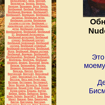
Велосипедист
,
Вена
,
Венгрия
,
Венедиктов
,
Венера
,
Венеры
,
Венеция
,
Вениамин
,
Вера
,
Верба
,
Вербицикий
,
Вербицй
,
Вербицкая
,
Вербицкая Фридман
,
ВербицкаяП
,
ВербицкаяХ
,
Вербицкие
,
Вербицкие -
засранцы
,
Вербицкие детки
,
Обн
Вербицкие сатира
,
Вербицкие
сосалки и сосуны
,
Вербицкие —
кремлёвские сексоты
,
Вербицкие-
Nude
детки
,
Вербицкие-подонки
,
Вербицкиеню
,
Вербицкий
,
Вербицкий
57
,
Вербицкий Антисемиты
,
Вербицкий антисемит
,
Вербицкий
откроет
,
Вербицкий портрет
,
Вербицкий провокация
,
Вербицкий
скотина
,
Вербицкий уязвимый
,
Вербицкий-педофиляка
,
Вербицкий.
Жопа
,
Вербицкий. Мишка скотина
,
Вербицкий. Фридман
,
ВербицкийХ
,
Это
Вербицкийню
,
Вербицкй
,
Вербицкмй
,
Верблюды
,
Верблядь
,
Вербцкая
,
Вервеер
,
Вервир
,
Вергилий
,
Верди
,
моему
Веризм
,
Верицкийню
,
Верлен
,
Вермеер
,
Верницкий
,
Верный
,
Версаль
,
Вертеп
,
Вертер
,
Вертинский
,
Вертолёт
,
Верховный
Совет
,
Верховный суд
,
Весна
,
Вессель
,
Весь мир будет наш
,
Де
Ветеран
,
Веттриано
,
ВеттрианоХ
,
Вехи
,
Вечеря
,
Вечность
,
Вечные
Вонючки
,
Вещий Олег
,
Взад
,
Взлом
,
Бисм
Взлом компа
,
Взрывы
,
Взятки
,
Вибеке
,
Вибер
,
Вибратор
,
Видео
,
Виже-Лебрён
,
ВизитМГУ
,
Вика
,
Вика
Минет
,
Виканю
,
Вики
,
Википедия
,
Виктор
,
Викторина
,
Виктория
,
Вильгельм
,
Вильсон
,
Винд
,
Винегра
,