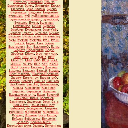
Брозтито
,
Бромптон
,
Бронза
,
Бронников
,
Брукс
,
Бруштейн
,
Брюки
,
Брюллов
,
Брюс Виллис
,
Бугеро
,
Буденовцы
,
Будущее
,
Будённый
,
Буживаль
,
Буй
,
Буйнопомешанный
,
Букингемский дворец
,
Буковский
,
Булгаков
,
Булла
,
Булочкин
,
Булочников
,
Бунин
,
Бурбаки
,
Бурбоны
,
Буржуазия
,
Бурк-Уайт
,
Бурлеск
,
Буряты
,
Бутылка
,
Бухало
,
Бухарин
,
Бухгалтерия
,
Бухенвальд
,
Буча
,
Бучкин
,
Бучкури
,
Буш
,
Буше
,
БушеХ
,
Быдло
,
Бык
,
Быков
,
Быстрыкин
,
Быт
,
БэкингемХ
,
Бэлза
,
Бюджет
,
Бюрократия
,
Бёдра
,
Бёрбедж
,
Бёрнс
,
В рот ему ноги
,
ВВЖ
,
ВВС
,
ВДВ
,
ВДНХ
,
ВИВ
,
ВИРПУТ
,
ВМВ
,
ВМФ
,
ВОВ
,
ВОВ.
Москва
,
ВС РФ
,
ВСУ
,
ВУЗ
,
ВУЗы
,
ВШЭ
,
Вагнер
,
Вазелин
,
Ваксман
,
Вакцина
,
Валадон
,
Валдай
,
Валдор
,
Валентынович
,
Валерий Грачиков
,
Валлон
,
Валлоттон
,
ВаллоттонХ
,
Валюта
,
Вампир
,
Ван Гог
,
Ван ГогХ
,
Ван Клеве
,
Ван Эйк
,
Вандербильт
,
Ванька
,
Ванюшкин
,
Вареники
,
Варенье
,
Варламов
,
Варшава
,
Варшавское гетто
,
Варяг
,
Василий
,
Василий Сталин
,
Васильев
,
Васильева
,
Васнецов
,
Вася
,
Вата
,
Вашингтон
,
Вашингтон Пост
,
Вебицкий
,
Вебицкийню
,
Веденев
,
Веденеев
,
Ведомости
,
Ведомость
,
Ведьма
,
Ведьмы
,
Веер
,
Веера
,
Вейден
,
Вейсенгоф
,
Веласкес
,
Веласко
,
Великий Князь
,
Великобритания
,
Веллер
,
Велосипед
,