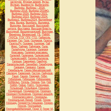
заглотом
,
Вторая армия
,
Вузы
,
Вулкан
,
Вшивости
,
Выбегалло
,
Выборы
,
Выборы - 2018
,
Выборы-2018
,
Выборы-2018Ю
,
Выборы-2020
,
Выборы-2021
,
Выборы-2023
,
Выборы-2024
,
Выборы1
,
Выборы2024
,
Выгребная
яма
,
Выдра
,
Выебать
,
Выпивка
,
Выродки
,
Высоцкий
,
Высоцкий-
цитата
,
Выставка
,
Высшая Власть
,
Выходной
,
Вышнеградский
,
Вьетнам
,
Вюнючка
,
Вяземский
,
ГБ
,
ГМИИ
,
ГНУСЬ
,
ГПУ
,
ГРУ
,
ГТО
,
Габриэль
,
Гагарин
,
Газ
,
Газа
,
Газдаров
,
Газета
,
Газета.Ру
,
Газовки
,
Газпром
,
Гай
Фокс
,
Гайдар
,
Гайдпарк
,
Гала
,
Галабурда
,
Галерея
,
Галерея
Красавиц
,
Галерея красавиц
,
Галилей
,
Галичина
,
Галковский
,
ГалковскийХ
,
Галлен-Каллела
,
Галоши
,
Гамадрил
,
Гамбург
,
Ганапольский
,
Ганнибал
,
Гарабурда
,
Гарвард
,
Гарварл
,
Гарем
,
Гарибальди
,
Гарин-Михайловский
,
Гарленд
,
Гармония
,
Гастон
,
Гафуров
,
Гаше
,
Гашек
,
Гвардия
,
ГеБе
,
ГеБеШник
,
ГеБешник
,
ГеБешники
,
Геббельс
,
Гегель
,
Геенна
,
Геи
,
Гей
,
Гейбл
,
Гейне
,
Гейтс
,
Геленджик
,
Гельвеций
,
Гельфанд
,
Гемания
,
Гендерный
,
Гендиректор
,
Генерал
,
Генерал-Полковник
,
Генерал-аншеф
,
Генералиссимус
,
Генералы
,
Генеральная Линия
,
Гений
,
Геном
,
Геноцид
,
Генриетта Гиршман
,
Генрих
,
Генсек
,
География
,
ГеографияИмперия
,
Георг V
,
Георг VI
,