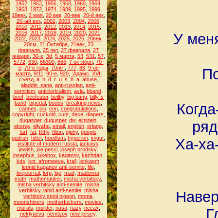
1952
,
1953
,
1956
,
1958
,
1960
,
1964
,
1968
,
1972
,
1974
,
1989
,
1995
,
1999
,
19век
,
2 мая
,
20 век
,
20-век
,
20-й век
,
20-ый век
,
2002
,
2003
,
2004
,
2006
,
2010
,
2011
,
2012
,
2013
,
2014
,
2015
,
2016
,
2017
,
2018
,
2019
,
2020
,
2021
,
У мен
2022
,
2023
,
2024
,
2025
,
2026
,
20век
,
20см
,
21 Октября
,
21век
,
23
февраля
,
25 лет
,
27 февраля
,
27
января
,
30-е
,
3d
,
5 марта
,
53
,
531
,
57
,
5772
,
630
,
66300
,
666
,
7 октября
,
70-
е
,
70-е годы
,
70лет
,
777
,
88
,
9-ое
По
марта
,
9/11
,
90-е
,
920
,
:Адамс
,
XVII
съезд
,
a_n_d_r_u_s_h_a
,
abuse
,
aladdin_sane
,
anti-russian
,
anti-
semitism
,
anticlericalism
,
avla
,
bband
,
beef
,
beefeater
,
beilby
,
big bang
,
billy`s
band
,
bipedal
,
boobs
,
breaking news
,
Когда
cannes
,
ciu
,
cnn
,
congratulations
,
copyright
,
cuckold
,
cunt
,
dece
,
diapers
,
dugasper
,
dugusper
,
dw
,
einstein
,
ряд
eksray
,
eliyahu
,
email
,
english
,
erlang
,
fart
,
fat
,
filthy
,
filton
,
giphy
,
google
,
gudrun
,
hitler
,
hoodlum
,
hyperion
,
imgur
,
Ха-ха
institute of modern russia
,
jackass
,
jewish
,
joe pesci
,
joseph brodsky
,
josephus
,
jukebox
,
kaganov
,
kazhdan
,
kds
,
kot_afromeeva
,
krall
,
lenkasm
,
leonid kaganov anti-semite
,
life
,
livejournal
,
lorp
,
lqp
,
mad
,
madonna
,
math
,
mathematiker
,
misha verbitsky
,
misha verbitsky anti-semite
,
misha
verbitsky rabid anti-semite
,
misha
Навер
verbitsky stool pigeon
,
moma
,
moonshiners
,
motherfuckers
,
movies
,
murals
,
murder
,
nasa
,
nazy
,
necax
,
Г
neklyueva
,
nemtsov
,
new jersey
,