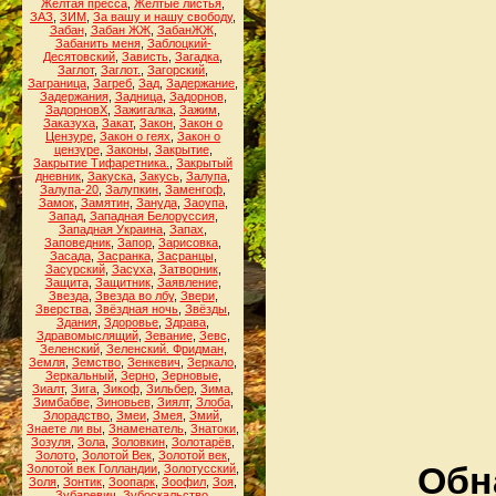
Жёлтая пресса
,
Жёлтые листья
,
ЗАЗ
,
ЗИМ
,
За вашу и нашу свободу
,
Забан
,
Забан ЖЖ
,
ЗабанЖЖ
,
Забанить меня
,
Заблоцкий-
Десятовский
,
Зависть
,
Загадка
,
Заглот
,
Заглот.
,
Загорский
,
Заграница
,
Загреб
,
Зад
,
Задержание
,
Задержания
,
Задница
,
Задорнов
,
ЗадорновХ
,
Зажигалка
,
Зажим
,
Заказуха
,
Закат
,
Закон
,
Закон о
Цензуре
,
Закон о геях
,
Закон о
цензуре
,
Законы
,
Закрытие
,
Закрытие Тифаретника.
,
Закрытый
дневник
,
Закуска
,
Закусь
,
Залупа
,
Залупа-20
,
Залупкин
,
Заменгоф
,
Замок
,
Замятин
,
Зануда
,
Заоупа
,
Запад
,
Западная Белоруссия
,
Западная Украина
,
Запах
,
Заповедник
,
Запор
,
Зарисовка
,
Засада
,
Засранка
,
Засранцы
,
Засурский
,
Засуха
,
Затворник
,
Защита
,
Защитник
,
Заявление
,
Звезда
,
Звезда во лбу
,
Звери
,
Зверства
,
Звёздная ночь
,
Звёзды
,
Здания
,
Здоровье
,
Здрава
,
Здравомыслящий
,
Зевание
,
Зевс
,
Зеленский
,
Зеленский. Фридман
,
Земля
,
Земство
,
Зенкевич
,
Зеркало
,
Зеркальный
,
Зерно
,
Зерновые
,
Зиалт
,
Зига
,
Зикоф
,
Зильбер
,
Зима
,
Зимбабве
,
Зиновьев
,
Зиялт
,
Злоба
,
Злорадство
,
Змеи
,
Змея
,
Змий
,
Знаете ли вы
,
Знаменатель
,
Знатоки
,
Зозуля
,
Зола
,
Золовкин
,
Золотарёв
,
Золото
,
Золотой Век
,
Золотой век
,
Обн
Золотой век Голландии
,
Золотусский
,
Золя
,
Зонтик
,
Зоопарк
,
Зоофил
,
Зоя
,
Зубаревич
,
Зубоскальство
,