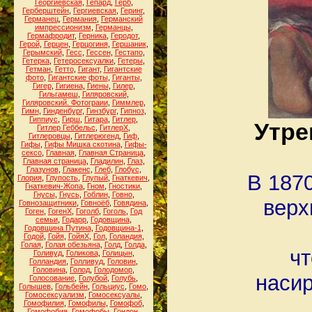
Георгиевская
,
Гепард
,
Герб
,
Герберштейн
,
Гергиевская
,
Геринг
,
Германец
,
Германия
,
Германский
импрессионизм
,
Германцы
,
Гермафродит
,
Герника
,
Геродот
,
Герой
,
Герцен
,
Герцогиня
,
Гершаник
,
Герымский
,
Гесс
,
Гессен
,
Гестапо
,
Гетерка
,
Гетеросексуалки
,
Гетеры
,
Гетман
,
Гетто
,
Гигант
,
Гигантские
фото
,
Гигантские фоты
,
Гиганты
,
Гигер
,
Гигиена
,
Гиены
,
Гилер
,
Гильгамеш
,
Гиляровский
,
Гиляровский. Фотограии
,
Гиммлер
,
Гимн
,
Гинденбург
,
Гинзбург
,
Гипноз
,
Гиппиус
,
Гирш
,
Гитара
,
Гитлер
,
Утре
Гитлер Геббельс
,
ГитлерХ
,
Гитлеровцы
,
Гитлерюгенд
,
Гиф
,
Гифы
,
Гифы Мишка скотина
,
Гифы-
сексо
,
Главная
,
Главная Страница
,
Главная страница
,
Гладилин
,
Глаз
,
Глазунов
,
Глакенс
,
Глеб
,
Глобус
,
В 1870
Глория
,
Глупость
,
Глупый
,
Гнаткевич
,
Гнаткевич-Жопа
,
Гном
,
Гностики
,
Гнусы
,
Гнусь
,
Гоблин
,
Говно
,
верх
Говнозащитники
,
Говноёб
,
Говядина
,
Гоген
,
ГогенХ
,
Гоголб
,
Гоголь
,
Год
семьи
,
Годарр
,
Годовщина
,
Годовщина Путина
,
Годовщина-1
,
Годой
,
Гойя
,
ГойяХ
,
Гол
,
Голандия
,
Голая
,
Голая обезьяна
,
Голд
,
Голда
,
чт
Голивуд
,
Голикова
,
Голицын
,
Голландия
,
Голливуд
,
Головин
,
Головина
,
Голод
,
Голодомор
,
насир
Голосование
,
Голубой
,
Голубь
,
Голышев
,
Гольбейн
,
Гольциус
,
Гомо
,
Гомосексуализм
,
Гомосексуалы
,
Гомофилия
,
Гомофилы
,
Гомофоб
,
Гомофобия
,
Гомофобы
,
Гондон
,