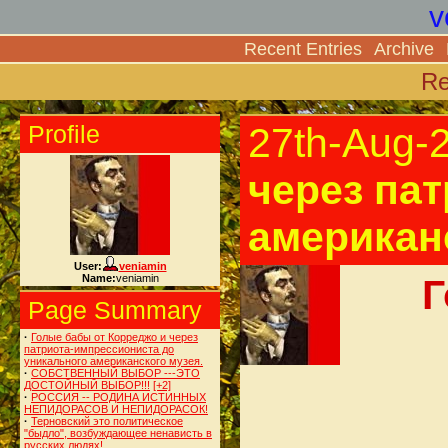
v
Recent Entries
Archive
Re
Profile
27th-Aug-
через па
американс
User:
veniamin
Г
Name:
veniamin
Page Summary
·
Голые бабы от Корреджо и через
патриота-импрессиониста до
уникального американского музея.
·
СОБСТВЕННЫЙ ВЫБОР ---ЭТО
ДОСТОЙНЫЙ ВЫБОР!!!
[+2]
·
РОССИЯ -- РОДИНА ИСТИННЫХ
НЕПИДОРАСОВ И НЕПИДОРАСОК!
·
Терновский это политическое
"быдло", возбуждающее ненависть в
русских людях!