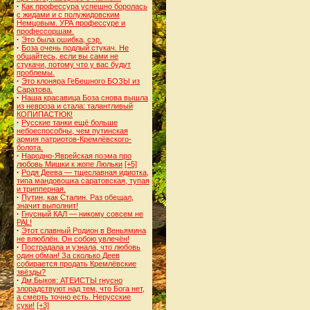
·
Как профессура успешно боролась
с жидами и с полужидовским
Немцовым. УРА профессуре и
профессоршам.
·
Это была ошибка, сэр.
·
Боза очень подлый стукач. Не
общайтесь, если вы сами не
стукачи, потому что у вас будут
проблемы.
·
Это клоняра ГеБешного БОЗЫ из
Саратова.
·
Наша красавица Боза снова вышла
из невроза и стала: талантливый
КОПИПАСТЮК!
·
Русские танки ещё больше
небоеспособны, чем путинская
армия патриотов-Кремлёвского-
болота.
·
Народно-Яврейская поэма про
любовь Мишки к жопе Люльки
[+5]
·
Родя Деева — тщеславная идиотка,
типа мандовошка саратовская, тупая
и трипперная.
·
Путин, как Сталин. Раз обещал,
значит выполнит!
·
Гнусный КАЛ — никому совсем не
PAL!
·
Этот славный Родион в Веньямина
не влюблён. Он собою увлечён!
·
Пострадала и узнала, что любовь
один обман! За сколько Деев
собирается продать Кремлёвские
звёзды?
·
Дм.Быков: АТЕИСТЫ гнусно
злорадствуют над тем, что Бога нет,
а смерть точно есть. Нерусские
суки!
[+3]