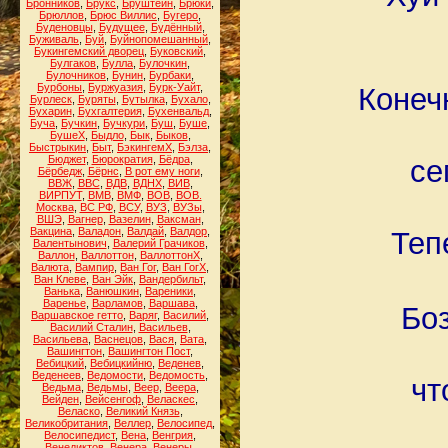
Бронников
,
Брукс
,
Бруштейн
,
Брюки
,
Брюллов
,
Брюс Виллис
,
Бугеро
,
Буденовцы
,
Будущее
,
Будённый
,
Буживаль
,
Буй
,
Буйнопомешанный
,
Букингемский дворец
,
Буковский
,
Булгаков
,
Булла
,
Булочкин
,
Булочников
,
Бунин
,
Бурбаки
,
Бурбоны
,
Буржуазия
,
Бурк-Уайт
,
Конеч
Бурлеск
,
Буряты
,
Бутылка
,
Бухало
,
Бухарин
,
Бухгалтерия
,
Бухенвальд
,
Буча
,
Бучкин
,
Бучкури
,
Буш
,
Буше
,
БушеХ
,
Быдло
,
Бык
,
Быков
,
Быстрыкин
,
Быт
,
БэкингемХ
,
Бэлза
,
Бюджет
,
Бюрократия
,
Бёдра
,
се
Бёрбедж
,
Бёрнс
,
В рот ему ноги
,
ВВЖ
,
ВВС
,
ВДВ
,
ВДНХ
,
ВИВ
,
ВИРПУТ
,
ВМВ
,
ВМФ
,
ВОВ
,
ВОВ.
Москва
,
ВС РФ
,
ВСУ
,
ВУЗ
,
ВУЗы
,
ВШЭ
,
Вагнер
,
Вазелин
,
Ваксман
,
Вакцина
,
Валадон
,
Валдай
,
Валдор
,
Теп
Валентынович
,
Валерий Грачиков
,
Валлон
,
Валлоттон
,
ВаллоттонХ
,
Валюта
,
Вампир
,
Ван Гог
,
Ван ГогХ
,
Ван Клеве
,
Ван Эйк
,
Вандербильт
,
Ванька
,
Ванюшкин
,
Вареники
,
Варенье
,
Варламов
,
Варшава
,
Боз
Варшавское гетто
,
Варяг
,
Василий
,
Василий Сталин
,
Васильев
,
Васильева
,
Васнецов
,
Вася
,
Вата
,
Вашингтон
,
Вашингтон Пост
,
Вебицкий
,
Вебицкийню
,
Веденев
,
Веденеев
,
Ведомости
,
Ведомость
,
чт
Ведьма
,
Ведьмы
,
Веер
,
Веера
,
Вейден
,
Вейсенгоф
,
Веласкес
,
Веласко
,
Великий Князь
,
Великобритания
,
Веллер
,
Велосипед
,
Велосипедист
,
Вена
,
Венгрия
,
Венедиктов
,
Венера
,
Венеры
,