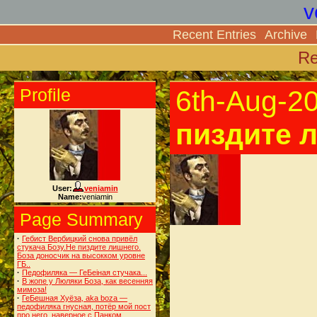
v
Recent Entries
Archive
Re
Profile
6th-Aug-2
пиздите л
User:
veniamin
Name:
veniamin
Page Summary
·
Гебист Вербицкий снова привёл
стукача Бозу.Не пиздите лишнего.
Боза доносчик на высокком уровне
ГБ..
·
Педофиляка — ГеБеiная стучака...
·
В жопе у Люляки Боза, как весенняя
мимоза!
·
ГеБешная Хуёза, aka boza —
педофиляка гнусная, потёр мой пост
про него, наверное с Панком.