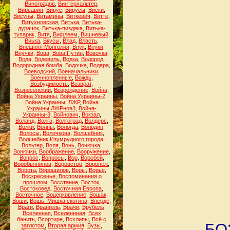
Виноградов
,
Винтерхальтер
,
Вирсавия
,
Вирус
,
Вирусы
,
Виски
,
Висуны
,
Витамины
,
Виткевич
,
Витте
,
Витухновская
,
Витька
,
Витька-
дурачок
,
Витька-пиздяка
,
Витька-
тупарик
,
Витя
,
Вифлеем
,
Вишневый
,
Виька
,
Вкусы
,
Влад
,
Власть
,
Внешняя Монголия
,
Внук
,
Внуки
,
Внучки
,
Вова
,
Вова Путин
,
Вовочка
,
Вода
,
Водевиль
,
Водка
,
Водород
,
Водородная бомба
,
Водочка
,
Водяра
,
Воеводский
,
Военачальники
,
Военнопленные
,
Вождь
,
Возбудимость
,
Возврат
,
Вознесенский
,
Возрождение
,
Война
,
Война Украины
,
Война Украины-2
,
Война Украины. ЛЖР
,
Война
Украины.ЛЖРнов3
,
Война-
Украины-3
,
Войнович
,
Вокзал
,
Воланд
,
Волга
,
Волгоград
,
Волдерс
,
Волки
,
Волны
,
Вологда
,
Володин
,
Волосы
,
Волочкова
,
Волшебник
,
Волшебник Изумрудного города
,
Вольтер
,
Воля
,
Вонь
,
Вонючка
,
Вонючки
,
Воображение
,
Вооружение
,
Вопрос
,
Вопросы
,
Вор
,
Воробей
,
Воробьянинов
,
Воровство
,
Воронеж
,
Ворота
,
Ворошилов
,
Воры
,
Ворьё
,
Воскресенье
,
Воспоминания о
прошлом
,
Восстание
,
Восток
,
Востоковед
,
Восточная Европа
,
Восточное
,
Воцерковление
,
Вошак
,
Воши
,
Вошь. Мишка скотина
,
Вперде
,
Враги
,
Врангель
,
Врачи
,
Врубель
,
Вселенная
,
Вселеннная
,
Всех
банить
,
Всортире
,
Всхлипы
,
Всё с
БОЗ
заглотом
,
Вторая армия
,
Вузы
,