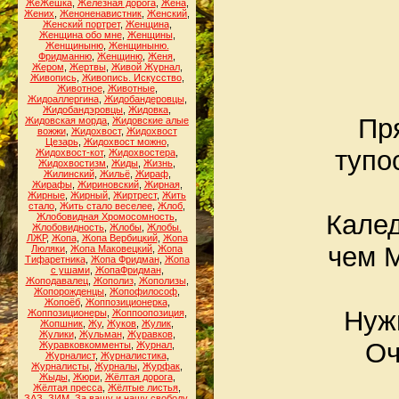
ЖеЖешка
,
Железная дорога
,
Жена
,
Жених
,
Женоненавистник
,
Женский
,
Женский портрет
,
Женщина
,
Женщина обо мне
,
Женщины
,
Женщиныню
,
Женщиныню.
Фридманню
,
Женщиню
,
Женя
,
Жером
,
Жертвы
,
Живой Журнал
,
Живопись
,
Живопись. Искусство
,
Животное
,
Животные
,
Жидоаллергина
,
Жидобандеровцы
,
Жидобандэровцы
,
Жидовка
,
Пря
Жидовская морда
,
Жидовские алые
вожжи
,
Жидохвост
,
Жидохвост
Цезарь
,
Жидохвост можно
,
тупо
Жидохвост-кот
,
Жидохвостера
,
Жидохвостизм
,
Жиды
,
Жизнь
,
Жилинский
,
Жильё
,
Жираф
,
Жирафы
,
Жириновский
,
Жирная
,
Жирные
,
Жирный
,
Жиртрест
,
Жить
стало
,
Жить стало веселее
,
Жлоб
,
Калед
Жлобовидная Хромосомность
,
Жлобовидность
,
Жлобы
,
Жлобы.
ЛЖР
,
Жопа
,
Жопа Вербицкий
,
Жопа
чем М
Люляки
,
Жопа Маковецкий
,
Жопа
Тифаретника
,
Жопа Фридман
,
Жопа
с ушами
,
ЖопаФридман
,
Жоподавалец
,
Жополиз
,
Жополизы
,
Жопорожденцы
,
Жопофилософ
,
Жопоёб
,
Жоппозиционерка
,
Нужн
Жоппозиционеры
,
Жоппоопозиция
,
Жопшник
,
Жу
,
Жуков
,
Жулик
,
Жулики
,
Жульман
,
Журавков
,
Оч
Журавковкомменты
,
Журнал
,
Журналист
,
Журналистика
,
Журналисты
,
Журналы
,
Журфак
,
Жыды
,
Жюри
,
Жёлтая дорога
,
Жёлтая пресса
,
Жёлтые листья
,
ЗАЗ
,
ЗИМ
,
За вашу и нашу свободу
,