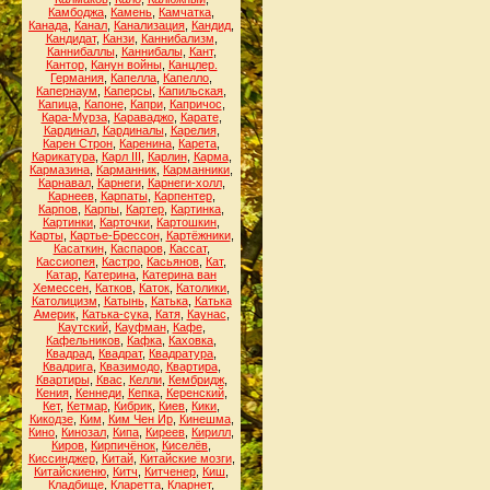
Камбоджа
,
Камень
,
Камчатка
,
Канада
,
Канал
,
Канализация
,
Кандид
,
Кандидат
,
Канзи
,
Каннибализм
,
Каннибаллы
,
Каннибалы
,
Кант
,
Кантор
,
Канун войны
,
Канцлер.
Германия
,
Капелла
,
Капелло
,
Капернаум
,
Каперсы
,
Капильская
,
Капица
,
Капоне
,
Капри
,
Капричос
,
Кара-Мурза
,
Караваджо
,
Карате
,
Кардинал
,
Кардиналы
,
Карелия
,
Карен Строн
,
Каренина
,
Карета
,
Карикатура
,
Карл III
,
Карлин
,
Карма
,
Кармазина
,
Карманник
,
Карманники
,
Карнавал
,
Карнеги
,
Карнеги-холл
,
Карнеев
,
Карпаты
,
Карпентер
,
Карпов
,
Карпы
,
Картер
,
Картинка
,
Картинки
,
Карточки
,
Картошкин
,
Карты
,
Картье-Брессон
,
Картёжники
,
Касаткин
,
Каспаров
,
Кассат
,
Кассиопея
,
Кастро
,
Касьянов
,
Кат
,
Катар
,
Катерина
,
Катерина ван
Хемессен
,
Катков
,
Каток
,
Католики
,
Католицизм
,
Катынь
,
Катька
,
Катька
Америк
,
Катька-сука
,
Катя
,
Каунас
,
Каутский
,
Кауфман
,
Кафе
,
Кафельников
,
Кафка
,
Каховка
,
Квадрад
,
Квадрат
,
Квадратура
,
Квадрига
,
Квазимодо
,
Квартира
,
Квартиры
,
Квас
,
Келли
,
Кембридж
,
Кения
,
Кеннеди
,
Кепка
,
Керенский
,
Кет
,
Кетмар
,
Кибрик
,
Киев
,
Кики
,
Кикодзе
,
Ким
,
Ким Чен Ир
,
Кинешма
,
Кино
,
Кинозал
,
Кипа
,
Киреев
,
Кирилл
,
Киров
,
Кирпичёнок
,
Киселёв
,
Киссинджер
,
Китай
,
Китайские мозги
,
Китайскиеню
,
Китч
,
Китченер
,
Киш
,
Кладбище
,
Кларетта
,
Кларнет
,