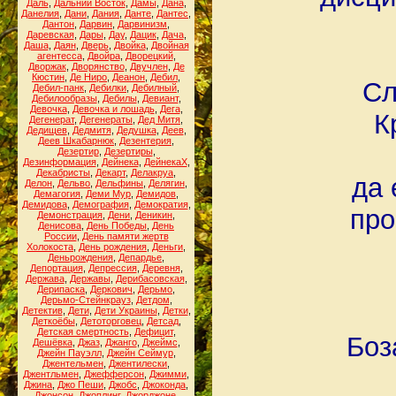
Даль
,
Дальний Восток
,
Дамы
,
Дана
,
Данелия
,
Дани
,
Дания
,
Данте
,
Дантес
,
Дантон
,
Дарвин
,
Дарвинизм
,
Даревская
,
Дары
,
Дау
,
Дацик
,
Дача
,
Даша
,
Даян
,
Дверь
,
Двойка
,
Двойная
агентесса
,
Двойра
,
Дворецкий
,
Дворжак
,
Дворянство
,
Двучлен
,
Де
Кюстин
,
Де Ниро
,
Деанон
,
Дебил
,
Сл
Дебил-панк
,
Дебилки
,
Дебилный
,
Дебилообразы
,
Дебилы
,
Девиант
,
Девочка
,
Девочка и лошадь
,
Дега
,
К
Дегенерат
,
Дегенераты
,
Дед Митя
,
Дедищев
,
Дедмитя
,
Дедушка
,
Деев
,
Деев Шкабарнюк
,
Дезентерия
,
Дезертир
,
Дезертиры
,
Дезинформация
,
Дейнека
,
ДейнекаХ
,
Декабристы
,
Декарт
,
Делакруа
,
да 
Делон
,
Дельво
,
Дельфины
,
Делягин
,
Демагогия
,
Деми Мур
,
Демидов
,
Демидова
,
Демография
,
Демократия
,
про
Демонстрация
,
Дени
,
Деникин
,
Денисова
,
День Победы
,
День
России
,
День памяти жертв
Холокоста
,
День рождения
,
Деньги
,
Деньрождения
,
Депардье
,
Депортация
,
Депрессия
,
Деревня
,
Держава
,
Державы
,
Дерибасовская
,
Дерипаска
,
Деркович
,
Дерьмо
,
Дерьмо-Стейнкрауз
,
Детдом
,
Детектив
,
Дети
,
Дети Украины
,
Детки
,
Деткоёбы
,
Детоторговец
,
Детсад
,
Детская смертность
,
Дефицит
,
Боз
Дешёвка
,
Джаз
,
Джанго
,
Джеймс
,
Джейн Пауэлл
,
Джейн Сеймур
,
Джентельмен
,
Джентилески
,
Джентльмен
,
Джефферсон
,
Джимми
,
Джина
,
Джо Пеши
,
Джобс
,
Джоконда
,
Джонсон
,
Джоплинг
,
Джорджоне
,