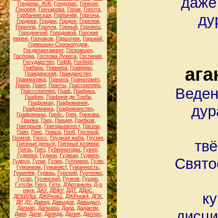
даже
Гондоны. ЖЖ
,
Гондурас
,
Гонконг
,
Гонорея
,
Гончарова
,
Гопак
,
Гопота
,
ду
Горбаневская
,
Горбачёв
,
Горгона
,
Гордеев
,
Гордин
,
Гордон
,
Горелов
,
Горилла
,
Горлум
,
Горный
,
Горовец
,
Городничий
,
Городовой
,
Горские
евреи
,
Горчаков
,
Горшочек
,
Горький
,
Горюшкин-Сорокопудов
,
Госдепартамент
,
Госкомцен
,
Госпожа
,
Госпожа Лукеса
,
Гостиная
,
Государство
,
Гофф
,
Гохберг
,
ага
Грабарь
,
Гравюра
,
Гравюры
,
Гражданская
,
Гражданство
,
Грамматика
,
Граната
,
Гранатомёт
,
Грани
,
Грант
,
Гранты
,
Грасскиллер
,
Веден
Грассскиллер
,
Граф
,
Графика
,
Графин
,
Графиня де Торби
,
Графоман
,
Графомания
,
дур
Графоманка
,
Графоманство
,
Графоманы
,
Грейс
,
Грек
,
Грекова
,
Грелка
,
Грех
,
Греция
,
Грибков
,
Григорьев
,
Григорьевпост
,
Гризли
,
Грин
,
Грис
,
Гриша
,
Гроб
,
Грозный
,
Громов
,
Гросс
,
Грудная жаба
,
Грузия
,
твё
Грязные деньги
,
Грязные козявки
,
Грязь
,
Грёз
,
Губернаторы
,
Гувер
,
Гудеева
,
Гудини
,
Гудман
,
Гудмен
,
Свято
Гудрун
,
Гулаг
,
Гулин
,
Гулливер
,
Гулю
,
Гуманизм
,
Гуманист
,
Гуманность
,
Гумилёв
,
Гурвиц
,
Гурский
,
Гурченко
,
Гусар
,
Гусинский
,
Гучков
,
Гущин
,
Гэтсби
,
Гюго
,
Гёте
,
Д'Артаньян
,
Д-р
наук
,
ДАУ
,
ДВФУ
,
ДДТ
,
ДДоС
,
ку
ДЕБИЛЫ
,
ДЖРнов2
,
ДЖРнов4
,
ДПК
,
ДР
,
ДУ
,
Давид
,
Давыдов
,
Давыдыч
,
Дагмар
,
Дагмара
,
Дада
,
Дадаизм
,
дисци
Даки
,
Дали
,
Далида
,
Далия
,
Даллас
,