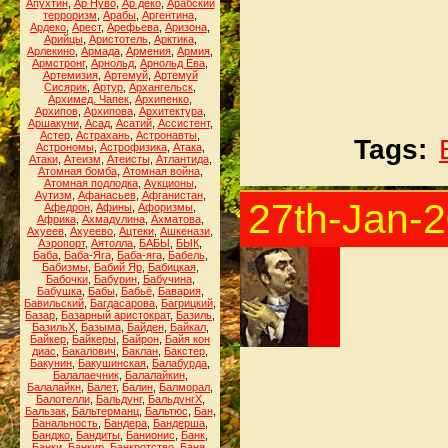
Апухтин
,
Ар Нуво
,
Ар деко
,
Арабский
терроризм
,
Арабы
,
Аргентина
,
Ардеко
,
Арест
,
Арефьева
,
Аризона
,
Арийцы
,
Аристотель
,
Арктика
,
Арлекино
,
Армада
,
Армения
,
Армия
,
Армстронг
,
Арнольд
,
Арнольд Ева
,
Артемизия
,
Артемуй
,
Артемуй
Сисярик
,
Артур
,
Архангельск
,
Архимед. Чапек
,
Архипенко
,
Архипов
,
Архипова
,
Архитектура
,
Аршакуни
,
Асад
,
Асатий
,
Ассистент
,
Астер
,
Астрахань
,
Астронавты
,
Tags:
Астрономы
,
Астрофизика
,
Атака
,
Атаки
,
Атеизм
,
Атеисты
,
Атлантида
,
Атомная бомба
,
Атомная война
,
Атомная подлодка
,
Аукционы
,
Аутизм
,
Афанасьев
,
Афганистан
,
27th-Jan-
Афедрон
,
Афины
,
Афоризмы
,
Африка
,
Ахмадулина
,
Ахматова
,
Ахуеев
,
Ахуеево
,
Ацтеки
,
Ашкенази
,
Аэропорт
,
Аятолла
,
БАБЫ
,
БЫК
,
Баба
,
Баба-Яга
,
Баба-яга
,
Бабель
,
Бабизмы
,
Бабий Яр
,
Бабицкая
,
Бабочки
,
Бабурин
,
Бабучина
,
Бабушка
,
Бабы
,
Бабьё
,
Бавария
,
Бавильский
,
Багдасарова
,
Багрицкий
,
Базар
,
Базарный аристократ
,
Базиль
,
БазильХ
,
Базыма
,
Байден
,
Байкал
,
Байкер
,
Байкеры
,
Байрон
,
Байя кон
диас
,
Бакалович
,
Баклан
,
Бакстер
,
Бакунин
,
Бакушинская
,
Балабурда
,
Балалаечник
,
Балалайкин
,
Балалайкн
,
Балет
,
Балин
,
Балморал
,
Балотелли
,
Бальдунг
,
БальдунгХ
,
Бальзак
,
Бальтерманц
,
Бальтюс
,
Бан
,
Банальность
,
Бандера
,
Бандерша
,
Банджо
,
Бандиты
,
Банионис
,
Банк
,
Банки
,
Банкир
,
Банкротство
,
Баня
,