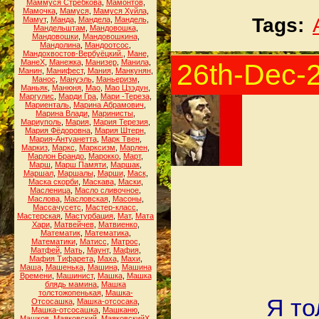
Маммуся Стребкова
,
Мамонтов
,
Мамочка
,
Мамуся
,
Мамуся Хуйла
,
Tags:
Мамут
,
Манда
,
Мандела
,
Мандель
,
Мандельштам
,
Мандовошка
,
Мандовошки
,
Мандовошкина
,
Мандолина
,
Мандоотсос
,
Мандохвостов-Вербуёцкий.
,
Мане
,
МанеХ
,
Манежка
,
Манизер
,
Манила
,
26th-Dec-
Манин
,
Манифест
,
Мания
,
Манкунян
,
Манос
,
Мануэль
,
Маньеризм
,
Маньяк
,
Манюня
,
Мао
,
Мао Цзэдун
,
Маргулис
,
Марди Гра
,
Мари -Тереза
,
Мариенталь
,
Марина Абрамович
,
Марина Влади
,
Маринисты
,
Мариуполь
,
Мария
,
Мария Терезия
,
Мария Фёдоровна
,
Мария Штерн
,
Мария-Антуанетта
,
Марк Твен
,
Маркиз
,
Маркс
,
Марксизм
,
Марлен
,
Марлон Брандо
,
Марокко
,
Март
,
Марш
,
Марш Памяти
,
Маршак
,
Маршал
,
Маршалы
,
Марши
,
Маск
,
Маска скорби
,
Маскава
,
Маски
,
Масленица
,
Масло сливочное
,
Маслова
,
Масловская
,
Масоны
,
Массачусетс
,
Мастер-класс
,
Мастерская
,
Мастурбация
,
Мат
,
Мата
Хари
,
Матвейчев
,
Матвиенко
,
Математик
,
Математика
,
Математики
,
Матисс
,
Матрос
,
Матфей
,
Мать
,
Маунт
,
Мафия
,
Мафия Тифарета
,
Маха
,
Махи
,
Маша
,
Машенька
,
Машина
,
Машина
Времени
,
Машинист
,
Машка
,
Машка
блядь мамина
,
Машка
толстожопенькая
,
Машка-
Я то
Отсосашка
,
Машка-отсосака
,
Машка-отсосашка
,
Машканю
,
Машков
,
Маяковский
,
МаяковскийХ
,