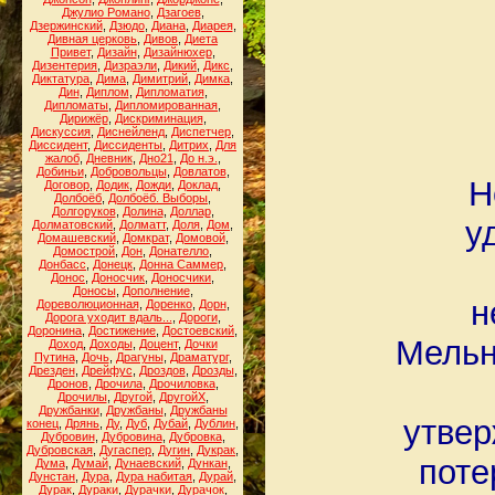
Джулио Романо
,
Дзагоев
,
Дзержинский
,
Дзюдо
,
Диана
,
Диарея
,
Дивная церковь
,
Дивов
,
Диета
Привет
,
Дизайн
,
Дизайнюхер
,
Дизентерия
,
Дизраэли
,
Дикий
,
Дикс
,
Диктатура
,
Дима
,
Димитрий
,
Димка
,
Дин
,
Диплом
,
Дипломатия
,
Дипломаты
,
Дипломированная
,
Дирижёр
,
Дискриминация
,
Дискуссия
,
Диснейленд
,
Диспетчер
,
Диссидент
,
Диссиденты
,
Дитрих
,
Для
жалоб
,
Дневник
,
Дно21
,
До н.э.
,
Добиньи
,
Добровольцы
,
Довлатов
,
Н
Договор
,
Додик
,
Дожди
,
Доклад
,
Долбоёб
,
Долбоёб. Выборы
,
Долгоруков
,
Долина
,
Доллар
,
у
Долматовский
,
Долматт
,
Доля
,
Дом
,
Домашевский
,
Домкрат
,
Домовой
,
Домострой
,
Дон
,
Донателло
,
Донбасс
,
Донецк
,
Донна Саммер
,
Донос
,
Доносчик
,
Доносчики
,
Доносы
,
Дополнение
,
н
Дореволюционная
,
Доренко
,
Дорн
,
Дорога уходит вдаль...
,
Дороги
,
Доронина
,
Достижение
,
Достоевский
,
Мельн
Доход
,
Доходы
,
Доцент
,
Дочки
Путина
,
Дочь
,
Драгуны
,
Драматург
,
Дрезден
,
Дрейфус
,
Дроздов
,
Дрозды
,
Дронов
,
Дрочила
,
Дрочиловка
,
Дрочилы
,
Другой
,
ДругойХ
,
Дружбанки
,
Дружбаны
,
Дружбаны
утве
конец
,
Дрянь
,
Ду
,
Дуб
,
Дубай
,
Дублин
,
Дубровин
,
Дубровина
,
Дубровка
,
Дубровская
,
Дугаспер
,
Дугин
,
Дукрак
,
поте
Дума
,
Думай
,
Дунаевский
,
Дункан
,
Дунстан
,
Дура
,
Дура набитая
,
Дурай
,
Дурак
,
Дураки
,
Дурачки
,
Дурачок
,