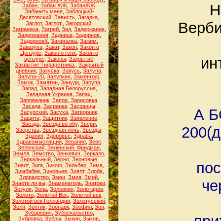
Н
Забан
,
Забан ЖЖ
,
ЗабанЖЖ
,
Забанить меня
,
Заблоцкий-
Десятовский
,
Зависть
,
Загадка
,
Верби
Заглот
,
Заглот.
,
Загорский
,
Заграница
,
Загреб
,
Зад
,
Задержание
,
Задержания
,
Задница
,
Задорнов
,
ЗадорновХ
,
Зажигалка
,
Зажим
,
Заказуха
,
Закат
,
Закон
,
Закон о
Цензуре
,
Закон о геях
,
Закон о
ин
цензуре
,
Законы
,
Закрытие
,
Закрытие Тифаретника.
,
Закрытый
дневник
,
Закуска
,
Закусь
,
Залупа
,
Залупа-20
,
Залупкин
,
Заменгоф
,
Замок
,
Замятин
,
Зануда
,
Заоупа
,
Запад
,
Западная Белоруссия
,
Западная Украина
,
Запах
,
Заповедник
,
Запор
,
Зарисовка
,
Засада
,
Засранка
,
Засранцы
,
А Б
Засурский
,
Засуха
,
Затворник
,
Защита
,
Защитник
,
Заявление
,
Звезда
,
Звезда во лбу
,
Звери
,
200(д
Зверства
,
Звёздная ночь
,
Звёзды
,
Здания
,
Здоровье
,
Здрава
,
Здравомыслящий
,
Зевание
,
Зевс
,
Зеленский
,
Зеленский. Фридман
,
Земля
,
Земство
,
Зенкевич
,
Зеркало
,
Зеркальный
,
Зерно
,
Зерновые
,
пос
Зиалт
,
Зига
,
Зикоф
,
Зильбер
,
Зима
,
Зимбабве
,
Зиновьев
,
Зиялт
,
Злоба
,
Злорадство
,
Змеи
,
Змея
,
Змий
,
че
Знаете ли вы
,
Знаменатель
,
Знатоки
,
Зозуля
,
Зола
,
Золовкин
,
Золотарёв
,
Золото
,
Золотой Век
,
Золотой век
,
Золотой век Голландии
,
Золотусский
,
Золя
,
Зонтик
,
Зоопарк
,
Зоофил
,
Зоя
,
Зубаревич
,
Зубоскальство
,
Зубровка
,
Зубры
,
Зыкин
,
Зыков
,