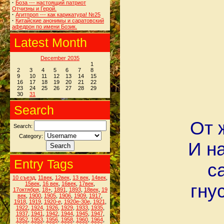
·
Боза --- настоящий патриот
Отчизны и Герой.
·
Агитпроп --- как карикатура! №25
·
Китайские анонимы и саратовский
афедрон по имени Бозик.
Latest Month
December 2035
1
2
3
4
5
6
7
8
9
10
11
12
13
14
15
16
17
18
19
20
21
22
23
24
25
26
27
28
29
30
31
Search
От 
Search:
Category:
И н
Entry Tags
с
10 съезд
,
11век
,
12век
,
13 век
,
14век
,
15век
,
16 век
,
16век
,
17век
,
гну
17октября
,
18+
,
1891
,
1893
,
18век
,
19
век
,
1900
,
1905
,
1906
,
1909
,
1917
,
1918
,
1919
,
1920-е
,
1920е-30е
,
1921
,
1922
,
1924
,
1926
,
1929
,
1933
,
1935
,
1937
,
1941
,
1942
,
1944
,
1945
,
1947
,
1952
,
1953
,
1956
,
1958
,
1960
,
1964
,