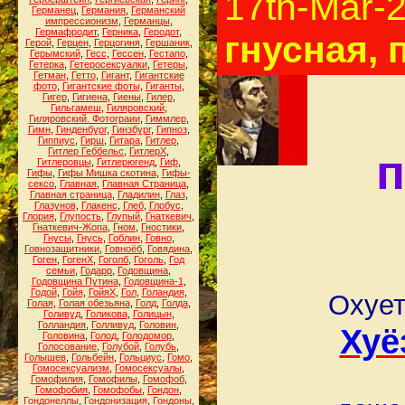
17th-Mar-
Германец
,
Германия
,
Германский
импрессионизм
,
Германцы
,
Гермафродит
,
Герника
,
Геродот
,
гнусная, 
Герой
,
Герцен
,
Герцогиня
,
Гершаник
,
Герымский
,
Гесс
,
Гессен
,
Гестапо
,
Гетерка
,
Гетеросексуалки
,
Гетеры
,
Гетман
,
Гетто
,
Гигант
,
Гигантские
фото
,
Гигантские фоты
,
Гиганты
,
Гигер
,
Гигиена
,
Гиены
,
Гилер
,
Гильгамеш
,
Гиляровский
,
Гиляровский. Фотограии
,
Гиммлер
,
Гимн
,
Гинденбург
,
Гинзбург
,
Гипноз
,
Гиппиус
,
Гирш
,
Гитара
,
Гитлер
,
Гитлер Геббельс
,
ГитлерХ
,
п
Гитлеровцы
,
Гитлерюгенд
,
Гиф
,
Гифы
,
Гифы Мишка скотина
,
Гифы-
сексо
,
Главная
,
Главная Страница
,
Главная страница
,
Гладилин
,
Глаз
,
Глазунов
,
Глакенс
,
Глеб
,
Глобус
,
Глория
,
Глупость
,
Глупый
,
Гнаткевич
,
Гнаткевич-Жопа
,
Гном
,
Гностики
,
Гнусы
,
Гнусь
,
Гоблин
,
Говно
,
Говнозащитники
,
Говноёб
,
Говядина
,
Гоген
,
ГогенХ
,
Гоголб
,
Гоголь
,
Год
семьи
,
Годарр
,
Годовщина
,
Годовщина Путина
,
Годовщина-1
,
Годой
,
Гойя
,
ГойяХ
,
Гол
,
Голандия
,
Охует
Голая
,
Голая обезьяна
,
Голд
,
Голда
,
Голивуд
,
Голикова
,
Голицын
,
Голландия
,
Голливуд
,
Головин
,
Хуё
Головина
,
Голод
,
Голодомор
,
Голосование
,
Голубой
,
Голубь
,
Голышев
,
Гольбейн
,
Гольциус
,
Гомо
,
Гомосексуализм
,
Гомосексуалы
,
Гомофилия
,
Гомофилы
,
Гомофоб
,
Гомофобия
,
Гомофобы
,
Гондон
,
Гондонеллы
,
Гондонизация
,
Гондоны
,