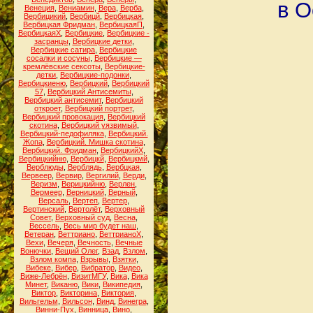
в О
Венеция
,
Вениамин
,
Вера
,
Верба
,
Вербицикий
,
Вербицй
,
Вербицкая
,
Вербицкая Фридман
,
ВербицкаяП
,
ВербицкаяХ
,
Вербицкие
,
Вербицкие -
засранцы
,
Вербицкие детки
,
Вербицкие сатира
,
Вербицкие
сосалки и сосуны
,
Вербицкие —
кремлёвские сексоты
,
Вербицкие-
детки
,
Вербицкие-подонки
,
Вербицкиеню
,
Вербицкий
,
Вербицкий
57
,
Вербицкий Антисемиты
,
Вербицкий антисемит
,
Вербицкий
откроет
,
Вербицкий портрет
,
Вербицкий провокация
,
Вербицкий
скотина
,
Вербицкий уязвимый
,
Вербицкий-педофиляка
,
Вербицкий.
Жопа
,
Вербицкий. Мишка скотина
,
Вербицкий. Фридман
,
ВербицкийХ
,
Вербицкийню
,
Вербицкй
,
Вербицкмй
,
Верблюды
,
Верблядь
,
Вербцкая
,
Вервеер
,
Вервир
,
Вергилий
,
Верди
,
Веризм
,
Верицкийню
,
Верлен
,
Вермеер
,
Верницкий
,
Верный
,
Версаль
,
Вертеп
,
Вертер
,
Вертинский
,
Вертолёт
,
Верховный
Совет
,
Верховный суд
,
Весна
,
Вессель
,
Весь мир будет наш
,
Ветеран
,
Веттриано
,
ВеттрианоХ
,
Вехи
,
Вечеря
,
Вечность
,
Вечные
Вонючки
,
Вещий Олег
,
Взад
,
Взлом
,
Взлом компа
,
Взрывы
,
Взятки
,
Вибеке
,
Вибер
,
Вибратор
,
Видео
,
Виже-Лебрён
,
ВизитМГУ
,
Вика
,
Вика
Минет
,
Виканю
,
Вики
,
Википедия
,
Виктор
,
Викторина
,
Виктория
,
Вильгельм
,
Вильсон
,
Винд
,
Винегра
,
Винни-Пух
,
Винница
,
Вино
,