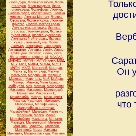
Тольк
Люля-дура
,
Люля-красотуля
,
Люля-
отсосуля
,
Люля-пиздюля
,
Люля-
тупая-срака
,
Люля-фоты
,
Люляка
,
дост
Люляка голая
,
Люляка книга
,
Люляка
минетка
,
Люляка-Монтаж
,
Люляка-
Отсосака
,
Люляка-Хуяка
,
Люляка-
идиотка
,
Люляка-мокрая срака
,
Люляка-мокрая-срака
,
Люляка-
отсосака
,
Люляка-срака
,
Люляка-
Верб
тупая-срака
,
Люляка-хуесосака
,
Люляка-хуй-ей-в-сраку
,
Люляка-
хуяка
,
Люляка=Хуяка
,
Люляч
,
Люмьер
,
Люстрация
,
Люццифер
,
Лягушатник
,
Лягушка
,
Лялёк
,
Ляпис-
Трубецкой
,
Ляпкало
,
Лёлик
,
Лёха
,
Лёша-свинья-хороша
,
М
,
МАКАКА
,
Сарат
МАКАКО
,
МАТАН
,
МАТАНючки
,
МВД
,
МГУ
,
МИТ
,
МИФИ
,
МОМА
,
МРОТ
,
МФТИ
,
МХАТ
,
Мавзолей
,
Магадан
,
Он у
Магнаты
,
Магнитский
,
Магнум
,
Магомаев
,
Мадовошки
,
Мадонна
,
Мазохист
,
Маиуполь
,
Май
,
Майдан
,
Майерс
,
Майков
,
Майн Кампф
,
Майсурян
,
Мак
,
Макака
,
Макаревич
,
Макарова
,
Макароны
,
Маковецкий
,
разг
Маковский
,
Маковский В
,
МаковскийХ
,
Макрон
,
Макс Эрнст
,
Максим
,
Максимов
,
Макспарк
,
что 
Малафейка
,
Малафейкины
,
Малафейные шестёрки.
,
Малафейный
,
Малафья
,
Малевич
,
Маленков
,
Малер
,
Малка
,
Малофейкин
,
Мальвина
,
Мальгин
,
Мальцев
,
Мальчевский
,
Мальчик
,
Мальчиш
,
Малютин
,
Малявин
,
МалявинХ
,
Мама
,
Мамаша
,
Мамашка
,
Мамина паскуда
,
Маммен
,