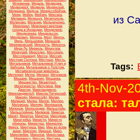
Мгновение
,
Медаль
,
Медведев
,
МедведевХ
,
Медведи
,
Мединский
,
Медицина
,
Медуза
,
Междусобойчик
,
Меир
,
Мейер
,
Мейзер
,
Мексика
,
из Са
Меламид
,
Мелещук
,
Мелитополь
,
Мелихово
,
Мельник
,
Мельниченко
,
Мемориал
,
Мемориал жертвам
голода в Ирландии
,
Менделеев
,
Менделеева
,
Мендельсон
,
Мендкович
,
Менора
,
Мент
,
Менты
,
Мень
,
Меньшевик
,
Меньшов
,
Мережковский
,
Мерзость
,
Мерзота
,
Мери Лу
,
Меркель
,
Меркулов
,
Меркурий
,
Мерседес
,
Мессерер
,
Мессершмидт
,
Месси
,
Мессия
,
Местная Скотина
,
Местные
,
Месть
,
Метальников
,
Метальников Углич и
Tags:
бабушка
,
Метальников о Толстом
,
Метафизическая живопись
,
Метеорит
,
Метки
,
Мехмат
,
Мечников
,
Мещане
,
Мещанин
,
Мещанка
,
Мещанство
,
Мизантроп
,
4th-Nov-2
Мизогинисты
,
Мизулина
,
Мик
Джаггер
,
Микеланджело
,
МикеланджелоХ
,
Микола Питерский
,
Микоян
,
Микрософт
,
Милан
,
стала: т
Милиция
,
Милка
,
Милле
,
Миллер
,
Миллионы
,
Милляр
,
Милованов
,
Милонов
,
Милосердие
,
Мильштейн
,
Мильштейнню
,
Милюков
,
Мимоза
,
Минет
,
Минетка
,
Минетки
,
Минздрав
,
Мини-юбка
,
Министр
,
Министр
обороны
,
Министры
,
Миннелли
,
Минск
,
Минтчица
,
Мир
,
Мир во всём
мире
,
Мирзоян
,
Мирные
,
Миро
,
Миролюбие
,
Миронов
,
Мирослава
,
Мирювисч
,
Миссон
,
Мистика
,