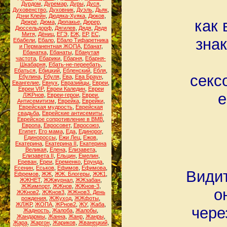
Дурдом
,
Дуремар
,
Дуры
,
Дуся
,
Духовенство
,
Духовник
,
Дуэль
,
Дьяк
,
Дэни Клейн
,
Дюдяка-Хуяка
,
Дюков
,
как 
Дюкрё
,
Дюма
,
Дюпакье
,
Дюрер
,
Дюссельдорф
,
Дягилев
,
Дядя
,
Дядя
Митя
,
Дёниц
,
ЕГЭ
,
ЕЖ
,
ЕР
,
ЕС
,
знак
Ебабели
,
Ебало
,
Ебало Тифаретника
и Перманентная ЖОПА
,
Ебанат
,
Ебанатка
,
Ебанаты
,
Ебанутая
частота
,
Ебарики
,
Ебарня
,
Ебарня-
Шкабарня
,
Ебать-не-переебать
,
Ебаться
,
Ебицкий
,
Ебленский
,
Ебля
,
секс
Ебулина
,
Ебуля
,
Ева
,
Ева Браун
,
Евангелие
,
Евнух
,
Евразийцы
,
Евреи
,
Евреи VIP
,
Евреи Каледин
,
Евреи
е
ЛЖРнов
,
Евреи-герои
,
Евреи.
Антисемитизм
,
Еврейка
,
Еврейки
,
Еврейская мудрость
,
Еврейская
свадьба
,
Еврейские антисемиты
,
Еврейское сопротивление в ВМВ
,
Европа
,
Евросовет
,
Евросоюз
,
Египет
,
Его мама
,
Еда
,
Единорог
,
Единороссы
,
Ежи Лец
,
Ежов
,
Екатерина
,
Екатерина II
,
Екатерина
Великая
,
Елена
,
Елизавета
,
Елизавета II
,
Ельцин
,
Емелин
,
Ереван
,
Ереи
,
Еременко
,
Ерунда
,
Есенин
,
Еськов
,
Ефимов
,
Ефимова
,
Видит
Ефремов
,
ЖЖ
,
ЖЖ. Блогеры
,
ЖЖ1
,
ЖЖНЕТ
,
ЖЖжурнал
,
ЖЖзабан
,
ЖЖимпорт
,
ЖЖнов
,
ЖЖнов-3
,
о
ЖЖнов2
,
ЖЖнов3
,
ЖЖнов3. День
рождения
,
ЖЖуход
,
ЖЖфоты
,
ЖЛЖР
,
ЖОПА
,
ЖРнов2
,
ЖУ
,
Жаба
,
чере
Жадность
,
Жалоба
,
Жалобы
,
Жандармы
,
Жанна
,
Жанр
,
Жанры
,
Жара
,
Жаргон
,
Жариков
,
Жванецкий
,