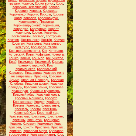
грудью
,
Кормон
,
Корни волос
,
Коро
,
Коробков-Землянский
,
Корова
,
Коровин
,
Коровы
,
Королева
,
Короленко
,
Короли
,
Король
,
Король
Карл
,
Королёв
,
Коронавирус
,
Коронавирус Плакатки
,
Коронавируснов2
,
Коронация
,
Корреджо
,
Коррупция
,
Корсет
,
Корупция
,
Корчак
,
Коселёк
,
Космонавты
,
Космос
,
Кострома
,
Костюм
,
Костюченко
,
Костёр
,
Косуля
,
Косыгин
,
Косырева
,
Косырева о
культуре
,
Косырева. Углич
,
Косыревакомменты
,
Кот
,
Котовася
,
Котовский
,
Коты
,
Кофырин
,
Кочерга
,
Кошка
,
Кошки
,
Кошмар
,
Кощунство
,
Краб
,
Крамаров
,
Крамской
,
Кранах
,
Кранах-старшийХ
,
Крап
,
Крапильская
,
Крапильский
,
Красавец
,
Красавица
,
Красиво жить
не запретишь
,
Красная
,
Красная
Армия
,
Красная Площадь
,
Красная
Слобода
,
Красная армия
,
Красная
площадь
,
Красная рамка
,
Краснова
,
Краснодар
,
Красные мухоморы
,
Красный ибис
,
Красный крест
,
Красный мешочек
,
Красота
,
Крачковская
,
Кредит
,
Крейсер
,
Кремль
,
Кремль.
,
Крепостные
,
Кресмль
,
Креспи
,
Крестины
,
Крестный Ход
,
Крестный ход
,
Крестовский
,
Крестьне
,
Крестьяне
,
Кретины
,
Крещатик
,
Крещение
,
Кризис
,
Криллон
,
Криминал
,
Крис
,
Крисота
,
Кристи
,
Кристина
,
Кристис
,
Критика
,
Кровавая Мери
,
Кровавое
воскресенье
,
Кровавый навет
,
Крог
,