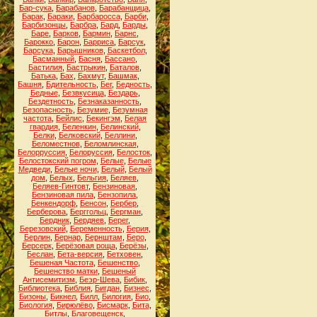
Бар-сука
,
Барабанов
,
Барабанщица
,
Барак
,
Бараки
,
Барбаросса
,
Барби
,
Барбизонцы
,
Барбра
,
Бард
,
Барды
,
Баре
,
Барков
,
Бармин
,
Барнс
,
Барокко
,
Барон
,
Барриса
,
Барсук
,
Барсука
,
Барышников
,
Баскетбол
,
Басманный
,
Басня
,
Бассано
,
Бастилия
,
Бастрыкин
,
Баталов
,
Батька
,
Бах
,
Бахмут
,
Башмак
,
Башня
,
Бдительность
,
Бег
,
Бедность
,
Бедные
,
Безвкусица
,
Бездарь
,
Бездетность
,
Безнаказанность
,
Безопасность
,
Безумие
,
Безумная
частота
,
Бейлис
,
Бекингэм
,
Белая
гвардия
,
Беленкин
,
Белинский
,
Белки
,
Белковский
,
Беллини
,
Беломестнов
,
Беломлинская
,
Белорруссия
,
Белоруссия
,
Белосток
,
Белостокский погром
,
Белые
,
Белые
Медведи
,
Белые ночи
,
Белый
,
Белый
дом
,
Белых
,
Бельгия
,
Беляев
,
Беляев-Гинтовт
,
Бензиновая
,
Бензиновая пила
,
Бензопила
,
Бенкендорф
,
Бенсон
,
Бербер
,
Берберова
,
Берггольц
,
Бергман
,
Бердник
,
Бердяев
,
Берег
,
Березовский
,
Беременность
,
Берия
,
Берлин
,
Бернар
,
Бернштам
,
Беро
,
Берсерк
,
Берёзовая роща
,
Берёзы
,
Беслан
,
Бета-версия
,
Бетховен
,
Бешеная Частота
,
Бешенство
,
Бешенство матки
,
Бешеный
Антисемитизм
,
Беэр-Шева
,
Бибик
,
Библиотека
,
Библия
,
Бигдан
,
Бизнес
,
Бизоны
,
Бикнел
,
Билл
,
Билогия
,
Био
,
Биология
,
Бирюлёво
,
Бисмарк
,
Бита
,
Битлы
,
Благовещенск
,