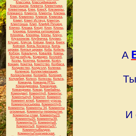
Классика
,
Классификация
,
Классицизм
,
Клевета
,
Клеветники
,
Клеветница
,
Клее
,
КлееХ
,
Клезмеры
,
Клемансо
,
Клиента
,
Клиенты
,
Клизма
,
Клик
,
Клименко
,
Климов
,
Климова
,
Климт
,
Клинт Иствуд
,
Клинтон
,
Клинтонша
,
Клип
,
Клифф Ричард
,
Кличко
,
Клоака
,
Клодт
,
Клон
,
Клоны
,
Клоняра
,
Клоняра хитрожопая
,
Клоняра.
,
Клоняры
,
Клопы
,
Клоун
,
Клуазонизм
,
Клубничка
,
Клурмо
,
Клуцис
,
Кляуза
,
Клёцки
,
Книга
,
Книги
,
Княгиня
,
Князь Космоса
,
Князь
церкви
,
Князья церкви
,
Коба
,
Кобель
,
А
Кобзон
,
Ковальчук
,
Ковалёв
,
Ковры
,
Когда-нибудь
,
Кодвидео
,
Козлоёб
,
Козлы
,
Козочка
,
Козырев
,
Козёл
,
Кокаин
,
Кокетка
,
Кокетство
,
Колбаса
,
Колдовство
,
Колдуэлл
,
Коленки
,
Коленкор
,
Коллективизация
,
Колокольчики
,
Коломбо
,
Колония
,
Ты
Колумбия
,
Колхоз
,
Колхозы
,
Кольта
,
Команда
,
Команда РПЦ
,
Командировка
,
Командник
,
Командники
,
Комар
,
Комбайны
,
Комендант
,
Коментпуб
,
Коменты
,
Коментыпуб
,
Комитет
,
Коммент
,
Коммент ютюб
,
Коммент-угроза
,
Комменткосырева
,
Комментпуб
,
Комменты
,
Комменты 34
,
Комменты
И 
огромные
,
Комменты-перекрытие
,
Комменты-спам
,
Комменты23
,
Комменты25
,
Комменты39
,
Комменты70
,
Комменты8
,
Комменты9
,
Комменты97
,
КомментыВалдор
,
КомментыГеоргиевская
,