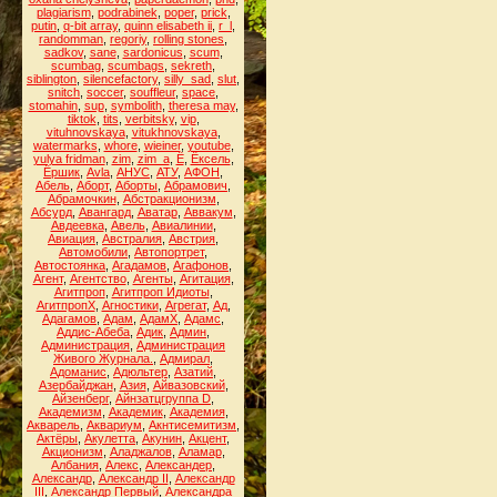
plagiarism
,
podrabinek
,
poper
,
prick
,
putin
,
q-bit array
,
quinn elisabeth ii
,
r_l
,
randomman
,
regoriy
,
rolling stones
,
sadkov
,
sane
,
sardonicus
,
scum
,
scumbag
,
scumbags
,
sekreth
,
siblington
,
silencefactory
,
silly_sad
,
slut
,
snitch
,
soccer
,
souffleur
,
space
,
stomahin
,
sup
,
symbolith
,
theresa may
,
tiktok
,
tits
,
verbitsky
,
vip
,
vituhnovskaya
,
vitukhnovskaya
,
watermarks
,
whore
,
wieiner
,
youtube
,
yulya fridman
,
zim
,
zim_a
,
Ё
,
Ёксель
,
Ёршик
,
Аvla
,
АНУС
,
АТУ
,
АФОН
,
Абель
,
Аборт
,
Аборты
,
Абрамович
,
Абрамочкин
,
Абстракционизм
,
Абсурд
,
Авангард
,
Аватар
,
Аввакум
,
Авдеевка
,
Авель
,
Авиалинии
,
Авиация
,
Австралия
,
Австрия
,
Автомобили
,
Автопортрет
,
Автостоянка
,
Агадамов
,
Агафонов
,
Агент
,
Агентство
,
Агенты
,
Агитация
,
Агитпроп
,
Агитпроп Идиоты
,
АгитпропХ
,
Агностики
,
Агрегат
,
Ад
,
Адагамов
,
Адам
,
АдамХ
,
Адамс
,
Аддис-Абеба
,
Адик
,
Админ
,
Администрация
,
Администрация
Живого Журнала.
,
Адмирал
,
Адоманис
,
Адюльтер
,
Азатий
,
Азербайджан
,
Азия
,
Айвазовский
,
Айзенберг
,
Айнзатцгруппа D
,
Академизм
,
Академик
,
Академия
,
Акварель
,
Аквариум
,
Акнтисемитизм
,
Актёры
,
Акулетта
,
Акунин
,
Акцент
,
Акционизм
,
Аладжалов
,
Аламар
,
Албания
,
Алекс
,
Александер
,
Александр
,
Александр II
,
Александр
III
,
Александр Первый
,
Александра