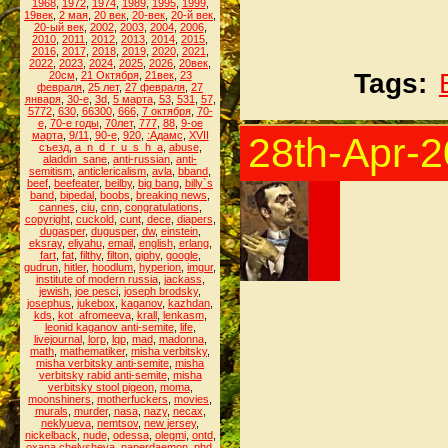
1968
,
1972
,
1974
,
1989
,
1995
,
1999
,
19век
,
2 мая
,
20 век
,
20-век
,
20-й век
,
20-ый век
,
2002
,
2003
,
2004
,
2006
,
2010
,
2011
,
2012
,
2013
,
2014
,
2015
,
2016
,
2017
,
2018
,
2019
,
2020
,
2021
,
2022
,
2023
,
2024
,
2025
,
2026
,
20век
,
Tags:
20см
,
21 Октября
,
21век
,
23
февраля
,
25 лет
,
27 февраля
,
27
января
,
30-е
,
3d
,
5 марта
,
53
,
531
,
57
,
5772
,
630
,
66300
,
666
,
7 октября
,
70-
е
,
70-е годы
,
70лет
,
777
,
88
,
9-ое
марта
,
9/11
,
90-е
,
920
,
:Адамс
,
XVII
28th-Apr-
съезд
,
a_n_d_r_u_s_h_a
,
abuse
,
aladdin_sane
,
anti-russian
,
anti-
semitism
,
anticlericalism
,
avla
,
bband
,
beef
,
beefeater
,
beilby
,
big bang
,
billy`s
band
,
bipedal
,
boobs
,
breaking news
,
cannes
,
ciu
,
cnn
,
congratulations
,
copyright
,
cuckold
,
cunt
,
dece
,
diapers
,
dugasper
,
dugusper
,
dw
,
einstein
,
eksray
,
eliyahu
,
email
,
english
,
erlang
,
fart
,
fat
,
filthy
,
filton
,
giphy
,
google
,
gudrun
,
hitler
,
hoodlum
,
hyperion
,
imgur
,
institute of modern russia
,
jackass
,
jewish
,
joe pesci
,
joseph brodsky
,
josephus
,
jukebox
,
kaganov
,
kazhdan
,
kds
,
kot_afromeeva
,
krall
,
lenkasm
,
leonid kaganov anti-semite
,
life
,
livejournal
,
lorp
,
lqp
,
mad
,
madonna
,
math
,
mathematiker
,
misha verbitsky
,
misha verbitsky anti-semite
,
misha
verbitsky rabid anti-semite
,
misha
verbitsky stool pigeon
,
moma
,
moonshiners
,
motherfuckers
,
movies
,
murals
,
murder
,
nasa
,
nazy
,
necax
,
neklyueva
,
nemtsov
,
new jersey
,
nickelback
,
nude
,
odessa
,
olegmi
,
ontd
,
oxana chelysheva
,
paperdaemon
,
phd
,