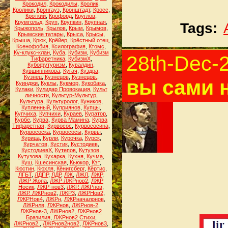
Крокодил
,
Крокодилы
,
Кролик
,
Кролики
,
Кронгауз
,
Кронштадт
,
Кросс
,
Кроткий
,
Крофорд
,
Круглов
,
Крумгольд
,
Круп
,
Крупкин
,
Крупная
,
Tags:
Крыжополь
,
Крылов
,
Крым
,
Крымов
,
Крымские татары
,
Крыса
,
Крысы
,
Крыша
,
Крюк
,
Крёйер
,
Крёстный отец
,
Ксенофобия
,
Ксилография
,
Ктомс
,
Ку-клукс-клан
,
Куба
,
Кубизм
,
Кубизм
28th-Dec-
Тифаретника
,
КубизмХ
,
Кубофутуризм
,
Кувалдин
,
Кувшинникова
,
Кугач
,
Куздра
,
Кузнец
,
Кузнецов
,
Кузнецов.
,
вы сами н
Куинджи
,
Куклы
,
Кукмор
,
Кукобака
,
Кулаки
,
Кулидар Провокация
,
Культ
личности
,
Культур-Мультур
,
Культура
,
Культуролог
,
Куников
,
Купленный
,
Куприянов
,
Купцы
,
Купчиха
,
Купчихи
,
Кураев
,
Куратор
,
Курбе
,
Курва
,
Курва Мамина
,
Курва
Тифаретная
,
Курвосос
,
Курвососина
,
Курвососка
,
Курвососы
,
Курвы
,
Курица
,
Курли
,
Курочка
,
Курск
,
Курчатов
,
Кустик
,
Кустодиев
,
КустодиевХ
,
Кутепов
,
Кутузов
,
Кутузова
,
Кухарка
,
Кухня
,
Кучма
,
Куш
,
Кшесинская
,
Кьюкор
,
Кэт
,
Кюстин
,
Кюхля
,
Кёнигсберг
,
Кёртис
,
ЛГБТ
,
ЛДПР
,
ЛДР
,
ЛЖ
,
ЛЖЛ
,
ЛЖР
,
ЛЖР Жопа
,
ЛЖР ЛЖРнов2
,
ЛЖР
Носик
,
ЛЖР-нов3
,
ЛЖР. ЛЖРнов
,
ЛЖР. ЛЖРнов2
,
ЛЖР3
,
ЛЖРНов2
,
ЛЖРНов4
,
ЛЖРн
,
ЛЖРначалонов
,
ЛЖРнлв
,
ЛЖРнов
,
ЛЖРнов-2
,
ЛЖРнов-3
,
ЛЖРнов2
,
ЛЖРнов2
Бразилия
,
ЛЖРнов2 Стихи
,
ЛЖРнов2.
,
ЛЖРнов2нов2
,
ЛЖРнов3
,