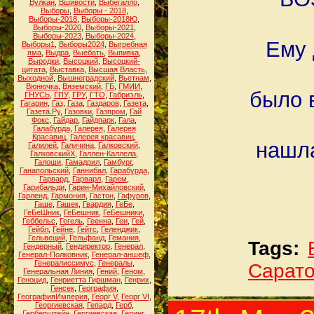
Вулкан
,
Вшивости
,
Выбегалло
,
Выборы
,
Выборы - 2018
,
Выборы-2018
,
Выборы-2018Ю
,
Выборы-2020
,
Выборы-2021
,
Выборы-2023
,
Выборы-2024
,
Ему 
Выборы1
,
Выборы2024
,
Выгребная
яма
,
Выдра
,
Выебать
,
Выпивка
,
Выродки
,
Высоцкий
,
Высоцкий-
цитата
,
Выставка
,
Высшая Власть
,
Выходной
,
Вышнеградский
,
Вьетнам
,
Вюнючка
,
Вяземский
,
ГБ
,
ГМИИ
,
было в
ГНУСЬ
,
ГПУ
,
ГРУ
,
ГТО
,
Габриэль
,
Гагарин
,
Газ
,
Газа
,
Газдаров
,
Газета
,
Газета.Ру
,
Газовки
,
Газпром
,
Гай
Фокс
,
Гайдар
,
Гайдпарк
,
Гала
,
Галабурда
,
Галерея
,
Галерея
Красавиц
,
Галерея красавиц
,
нашла
Галилей
,
Галичина
,
Галковский
,
ГалковскийХ
,
Галлен-Каллела
,
Галоши
,
Гамадрил
,
Гамбург
,
Ганапольский
,
Ганнибал
,
Гарабурда
,
Гарвард
,
Гарварл
,
Гарем
,
Гарибальди
,
Гарин-Михайловский
,
Гарленд
,
Гармония
,
Гастон
,
Гафуров
,
Гаше
,
Гашек
,
Гвардия
,
ГеБе
,
ГеБеШник
,
ГеБешник
,
ГеБешники
,
Геббельс
,
Гегель
,
Геенна
,
Геи
,
Гей
,
Гейбл
,
Гейне
,
Гейтс
,
Геленджик
,
Гельвеций
,
Гельфанд
,
Гемания
,
Tags:
Гендерный
,
Гендиректор
,
Генерал
,
Генерал-Полковник
,
Генерал-аншеф
,
Генералиссимус
,
Генералы
,
Сарат
Генеральная Линия
,
Гений
,
Геном
,
Геноцид
,
Генриетта Гиршман
,
Генрих
,
Генсек
,
География
,
ГеографияИмперия
,
Георг V
,
Георг VI
,
Георгиевская
,
Гепард
,
Герб
,
Герберштейн
,
Гергиевская
,
Геринг
,