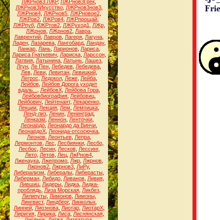
ЛЖРнов3 ЛЖР
,
ЛЖРнов3Грек
,
ЛЖРнов3Икусство
,
ЛЖРнов3нов3
,
ЛЖРнов4
,
ЛЖРнов5
,
ЛЖРновое2
,
ЛЖРов2
,
ЛЖРов4
,
ЛЖРпрощай
,
ЛЖРпуб
,
ЛЖРтов2
,
ЛЖРуход1
,
ЛЖр
,
ЛЖрнов
,
ЛЖрнов2
,
Лавра
,
Лаврентий
,
Лавров
,
Лагеря
,
Лагуна
,
Ладен
,
Лазарева
,
Лангобард
,
Ландау
,
Ланкар
,
Лань
,
Ларионов
,
Лариса
,
Лариса Гнаткевич
,
Лариска
,
Ларссон
,
Латвия
,
Латынина
,
Латынь
,
Лашез
,
Лгун
,
Ле Пен
,
Лебедев
,
Лебедева
,
Лев
,
Леви
,
Левитан
,
Левицкий
,
Легрос
,
Ледокол
,
Леже
,
Лейба
,
Лейбов
,
Лейбов Дорога уходит
вдаль...
,
ЛейбовХ
,
Лейбова Гора
,
Лейбовбиография
,
Лейбовиц
,
Лейбович
,
Лейтенант
,
Лекаренко
,
Лекции
,
Лекция
,
Лем
,
Лемпицка
,
Ленд-лиз
,
Ленин
,
Ленинград
,
Ленказм
,
Леннон
,
Ленточки
,
Леонардо
,
Леонардо да Винчи
,
ЛеонардоХ
,
Леонида-отсосючка
,
Леонов
,
Леонтьев
,
Лепра
,
Лермонтов
,
Лес
,
Лесбиянки
,
Лесбо
,
Лесбос
,
Лесин
,
Лесков
,
Лессинг
,
Лето
,
Летов
,
Лец
,
ЛжРнов4
,
Лженаука
,
Лжепромо
,
Лжр
,
Лжрнов
,
Лжрнов2
,
Лжрнов3
,
ЛиРу
,
Либерализм
,
Либералы
,
Либерасты
,
Либерман
,
Либидо
,
Ливанов
,
Ливия
,
Лившиц
,
Лидеры
,
Лидка
,
Лидка-
проблядь
,
Лиза Морская
,
Ликбез
,
Лилипуты
,
Лимонов
,
Лимоны
,
Лингвист
,
Линдберг
,
Линкольн
,
Линней
,
Лиознова
,
Лиотар
,
ЛиотарХ
,
Лиригия
,
Лирика
,
Лиса
,
Лиснянская
,
Лисёнок
,
Литва
,
Литеатура
,