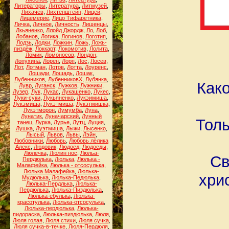
Литераторы
,
Литература
,
Литмузей
,
Лихачёв
,
Лихтенштейн
,
Лицей
,
Лицемерие
,
Лицо Тифаретника
,
Личка
,
Личное
,
Личность
,
Лишенцы
,
Лкьяненко
,
Ллойд Джордж
,
Ло
,
Лоб
,
Лобанов
,
Логика
,
Логинов
,
Логотип
,
Лодзь
,
Лодки
,
Ложкин
,
Ложь
,
Ложь-
пиздёж
,
Локкарт
,
Локомотив
,
Лолита
,
Ломик
,
Ломоносов
,
Лондон
,
Лопухина
,
Лорен
,
Лорп
,
Лос
,
Лосев
,
Лот
,
Лотман
,
Лотов
,
Лотта
,
Лоуренс
,
Лошади
,
Лошадь
,
Лошак
,
Лубенников
,
ЛубенниковХ
,
Лубянка
,
Како
Лувр
,
Луганск
,
Лужков
,
Лужники
,
Лузер
,
Лук
,
Лукас
,
Лукашенко
,
Лукес
,
Луки-суки
,
Лукьяненко
,
Лукэимиша
,
Лукэмиша
,
Лукэтмиша
,
Лукэтмишка
,
Лукэтморон
,
Лумумба
,
Луна
,
Лунатик
,
Луначарский
,
Лунный
Толь
танец
,
Лурка
,
Лурье
,
Лутц
,
Луция
,
Лушка
,
Луэтмиша
,
Лыжи
,
Лысенко
,
Лысый
,
Львов
,
Львы
,
Лэйн
,
Любовники
,
Любовь
,
Любовь лёлика
Алекс
,
Людовик
,
Людоед
,
Людоеды
,
Люлечка
,
Люлин нос
,
Люльа-
Св
Пердюлька
,
Люлька
,
Люлька -
Малафейка
,
Люлька - отсосулька
,
Люлька Малафейка
,
Люлька-
хри
Мудюлька
,
Люлька-Педюлька
,
Люлька-Пердлька
,
Люлька-
Пердюлька
,
Люлька-Пиздюлька
,
Люлька-ебулька
,
Люлька-
красотулька
,
Люлька-отсосулька
,
Люлька-пердюлька
,
Люлька-
пидораска
,
Люлька-пиздюлька
,
Люля
,
Люля голая
,
Люля стихи
,
Люля сучка
,
Люля сучка-в-течке
,
Люля-Пердюля
,