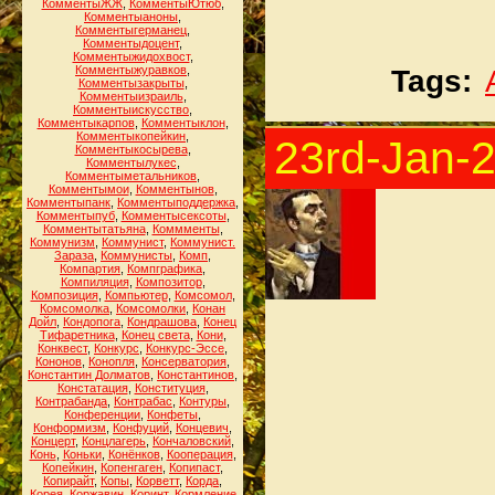
КомментыЖЖ
,
КомментыЮтюб
,
Комментыаноны
,
Комментыгерманец
,
Комментыдоцент
,
Комментыжидохвост
,
Комментыжуравков
,
Tags:
Комментызакрыты
,
Комментыизраиль
,
Комментыискусство
,
Комментыкарпов
,
Комментыклон
,
Комментыкопейкин
,
23rd-Jan-
Комментыкосырева
,
Комментылукес
,
Комментыметальников
,
Комментымои
,
Комментынов
,
Комментыпанк
,
Комментыподдержка
,
Комментыпуб
,
Комментысексоты
,
Комментытатьяна
,
Коммменты
,
Коммунизм
,
Коммунист
,
Коммунист.
Зараза
,
Коммунисты
,
Комп
,
Компартия
,
Компграфика
,
Компиляция
,
Композитор
,
Композиция
,
Компьютер
,
Комсомол
,
Комсомолка
,
Комсомолки
,
Конан
Дойл
,
Кондопога
,
Кондрашова
,
Конец
Тифаретника
,
Конец света
,
Кони
,
Конквест
,
Конкурс
,
Конкурс-Эссе
,
Кононов
,
Конопля
,
Консерватория
,
Константин Долматов
,
Константинов
,
Констатация
,
Конституция
,
Контрабанда
,
Контрабас
,
Контуры
,
Конференции
,
Конфеты
,
Конформизм
,
Конфуций
,
Концевич
,
Концерт
,
Концлагерь
,
Кончаловский
,
Конь
,
Коньки
,
Конёнков
,
Кооперация
,
Копейкин
,
Копенгаген
,
Копипаст
,
Копирайт
,
Копы
,
Корветт
,
Корда
,
Корея
,
Коржавин
,
Коринт
,
Кормление