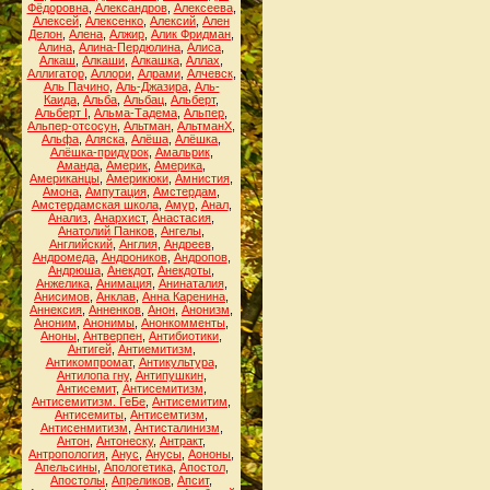
Фёдоровна
,
Александров
,
Алексеева
,
Алексей
,
Алексенко
,
Алексий
,
Ален
Делон
,
Алена
,
Алжир
,
Алик Фридман
,
Алина
,
Алина-Пердюлина
,
Алиса
,
Алкаш
,
Алкаши
,
Алкашка
,
Аллах
,
Аллигатор
,
Аллори
,
Алрами
,
Алчевск
,
Аль Пачино
,
Аль-Джазира
,
Аль-
Каида
,
Альба
,
Альбац
,
Альберт
,
Альберт I
,
Альма-Тадема
,
Альпер
,
Альпер-отсосун
,
Альтман
,
АльтманХ
,
Альфа
,
Аляска
,
Алёша
,
Алёшка
,
Алёшка-придурок
,
Амальрик
,
Аманда
,
Америк
,
Америка
,
Американцы
,
Америкюки
,
Амнистия
,
Амона
,
Ампутация
,
Амстердам
,
Амстердамская школа
,
Амур
,
Анал
,
Анализ
,
Анархист
,
Анастасия
,
Анатолий Панков
,
Ангелы
,
Английский
,
Англия
,
Андреев
,
Андромеда
,
Андроников
,
Андропов
,
Андрюша
,
Анекдот
,
Анекдоты
,
Анжелика
,
Анимация
,
Анинаталия
,
Анисимов
,
Анклав
,
Анна Каренина
,
Аннексия
,
Анненков
,
Анон
,
Анонизм
,
Аноним
,
Анонимы
,
Анонкомменты
,
Аноны
,
Антверпен
,
Антибиотики
,
Антигей
,
Антиемитизм
,
Антикомпромат
,
Антикультура
,
Антилопа гну
,
Антипушкин
,
Антисемит
,
Антисемитизм
,
Антисемитизм. ГеБе
,
Антисемитим
,
Антисемиты
,
Антисемтизм
,
Антисенмитизм
,
Антисталинизм
,
Антон
,
Антонеску
,
Антракт
,
Антропология
,
Анус
,
Анусы
,
Аононы
,
Апельсины
,
Апологетика
,
Апостол
,
Апостолы
,
Апреликов
,
Апсит
,