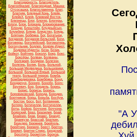
Благодарность
,
Благодетель
,
Благообразие
,
Благородная. Машка-
Сего
Отсосашка
,
Благославенна
,
Блат
,
Блатняк
,
Бледный Конь
,
Блейк
,
БлейкХ
,
Блеф
,
Ближний Восток
,
Близнецы
,
Блог
,
Блогер
,
Блогеры
,
Блоги
,
Блок
,
Блокада
,
Блокирование
,
Блонди
,
Блоштейн
,
Блудныйсын
,
Блумберг
,
Бляди
,
Блядство
,
Блядь
,
Бляткин
,
Бобёжка
,
Бог
,
Богатыри
,
Богданов
,
Богданов-Бельский
,
Боги
,
Боговеры
,
Боголюбский
,
Богоматерь
,
Хол
Богохульник
,
Бодлер
,
Бодряк-Идиот
,
Бодряки-Идиоты
,
Боза
,
Бозик
,
Бойкот
,
Бойтнер
,
Боколл
,
Бокр
,
Бокс
,
Боксёры
,
Болван
,
Болваны
,
Болгария
,
Болдини
,
Болезни
,
Болезнь
,
Болик
,
Боль
,
Больной
,
Пос
Большая Медведица
,
Большевики
,
Большой
,
Большой Взрыв
,
Большой
театр
,
Большой террор
,
Бомба
,
Бомбардировка
,
Бомбёжка
,
Бонд
,
Бондарчук
,
Боннер
,
Бонобо
,
Бонч-
Бруевич
,
Бор
,
Бордель
,
Борец
,
памят
Борис
,
Борисы
,
Борись
,
Боровиковский
,
Борода
,
Бородин
,
Бортников
,
Борщ
,
Борьба
,
Босбум
,
Бостон
,
Босх
,
Бот
,
Ботвинник
,
Ботеро
,
Ботичелли
,
Боттичелли
,
Боты
,
Бофор
,
Боччоне
,
Боччони
,
"А 
Боярский
,
Браз
,
Бразилия
,
Брай
,
Брайнин
,
Брак
,
Брамс
,
Брандт
,
Бранкузи
,
Брассай
,
Браткин
,
дебил
Браудер
,
Брежнев
,
Брейгель
,
Брейтнер
,
Бремер
,
Брест
,
Бретон
,
Брижит
,
Бритни Спирс
,
Бродский
,
Хуй 
Брозтито
,
Бромптон
,
Бронза
,