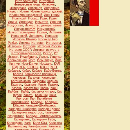
Интеллигенция
,
Интервью
,
Интересные лица
,
Интернет
,
Интерфакс
,
Интерьер
,
Инфляция
,
Инцест
,
Иоанн
,
Иоанн Кронштадский
,
Иоанн Кронштадтский
,
Ион Тихий
,
Ионтихий
,
Иосиф
,
Ирак
,
Иран
,
Ирина
,
Ирландия
,
Ирматов
,
Ирония
,
Искусство
,
Искусство декоративное
,
ИскусствоЖЖ
,
ИскусствоХ
,
Искусствоведение
,
Ислам
,
Испания
,
Испанский
,
Исповедь
,
Исраэлс
,
Исраэль Шамир
,
Иссахар Бер
Рыбак
,
Истина
,
Истомин
,
Истомина
,
Историки
,
История
,
История России
,
История СССР
,
История искусств
,
Историяжидохвоста
,
Исход
,
Ит
,
Италия
,
Иудейщина
,
Ихлов
,
Ищенко
,
Йобачевский
,
Йога
,
Йом Кипур
,
Йом-
Киппур
,
Йом-Кипур
,
Йорданс
,
КАЛ
,
КВД
,
КГБ
,
КЛОНЫ
,
КПСС
,
КСП
,
Кабаева
,
Кабак
,
Кабаре
,
Кабо-Верде
,
Кавказ
,
Кавказская пленница
,
Кавказцы
,
Каганов
,
Каганович
,
Кагановмама
,
Каддафи
,
Кадило
,
Кадмус
,
Кадыров
,
Казак
,
Казаки
,
Казань
,
Казахстан
,
Казнь
,
Каин
,
Кайботт
,
Кайф
,
Как меня читают
,
Как
ффсе
,
Какать
,
Какашки
,
Како
,
Кактусы
,
Кал
,
Калабеков
,
Калашников
,
Каледин
,
Каледин-
Ебарня
,
Каледин-Шкабарнюк
,
Каледин-Шкабарня
,
Каледин-донос
,
Каледин-мандоотсос
,
Каледин-
пиздоотсос
,
Каледин. Антисемитизм
,
Калединню
,
Каледин— ГеБе
,
Календарь
,
Кали
,
Кали Юга
,
Кали юга
,
Калининград
,
Калифорния
,
Калиюга
,
Калмаков
,
Кало
,
Калюжный
,