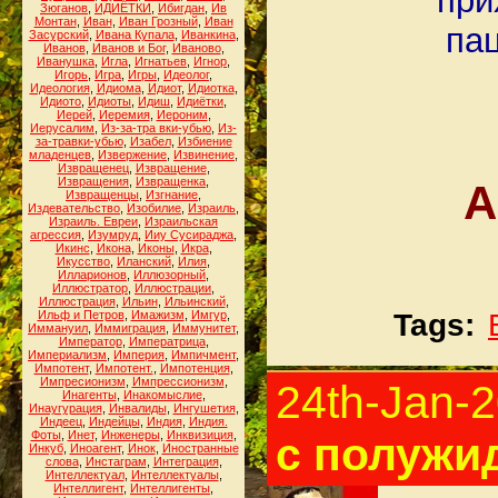
при
Зюганов
,
ИДИЁТКИ
,
Ибигдан
,
Ив
Монтан
,
Иван
,
Иван Грозный
,
Иван
пац
Засурский
,
Ивана Купала
,
Иванкина
,
Иванов
,
Иванов и Бог
,
Иваново
,
Иванушка
,
Игла
,
Игнатьев
,
Игнор
,
Игорь
,
Игра
,
Игры
,
Идеолог
,
Идеология
,
Идиома
,
Идиот
,
Идиотка
,
Идиото
,
Идиоты
,
Идиш
,
Идиётки
,
Иерей
,
Иеремия
,
Иероним
,
Иерусалим
,
Из-за-тра вки-убью
,
Из-
за-травки-убью
,
Изабел
,
Избиение
младенцев
,
Извержение
,
Извинение
,
Извращенец
,
Извращение
,
Извращения
,
Извращенка
,
А
Извращенцы
,
Изгнание
,
Издевательство
,
Изобилие
,
Израиль
,
Израиль. Евреи
,
Израильская
агрессия
,
Изумруд
,
Ииу Сусираджа
,
Икинс
,
Икона
,
Иконы
,
Икра
,
Икусство
,
Иланский
,
Илия
,
Илларионов
,
Иллюзорный
,
Иллюстратор
,
Иллюстрации
,
Иллюстрация
,
Ильин
,
Ильинский
,
Ильф и Петров
,
Имажизм
,
Имгур
,
Tags:
Иммануил
,
Иммиграция
,
Иммунитет
,
Император
,
Императрица
,
Империализм
,
Империя
,
Импичмент
,
Импотент
,
Импотент.
,
Импотенция
,
Импресионизм
,
Импрессионизм
,
24th-Jan-
Инагенты
,
Инакомыслие
,
Инаугурация
,
Инвалиды
,
Ингушетия
,
Индеец
,
Индейцы
,
Индия
,
Индия.
Фоты
,
Инет
,
Инженеры
,
Инквизиция
,
с полужи
Инкуб
,
Иноагент
,
Инок
,
Иностранные
слова
,
Инстаграм
,
Интеграция
,
Интеллектуал
,
Интеллектуалы
,
Интеллигент
,
Интеллигенты
,