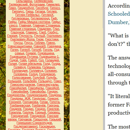
Гильгамеш
,
Гиляровский
,
Гиляровский. Фотограии
,
Гиммлер
,
Гимн
,
Гинденбург
,
Гинзбург
,
Гипноз
,
Гиппиус
,
Гирш
,
Гитара
,
Гитлер
,
Гитлер Геббельс
,
ГитлерХ
,
Гитлеровцы
,
Гитлерюгенд
,
Гиф
,
Гифы
,
Гифы Мишка скотина
,
Гифы-
сексо
,
Главная
,
Главная Страница
,
Главная страница
,
Гладилин
,
Глаз
,
Глазунов
,
Глакенс
,
Глеб
,
Глобус
,
Глория
,
Глупость
,
Глупый
,
Гнаткевич
,
Гнаткевич-Жопа
,
Гном
,
Гностики
,
Гнусы
,
Гнусь
,
Гоблин
,
Говно
,
Говнозащитники
,
Говноёб
,
Говядина
,
Гоген
,
ГогенХ
,
Гоголб
,
Гоголь
,
Год
семьи
,
Годарр
,
Годовщина
,
Годовщина Путина
,
Годовщина-1
,
Годой
,
Гойя
,
ГойяХ
,
Гол
,
Голандия
,
Голая
,
Голая обезьяна
,
Голд
,
Голда
,
Голивуд
,
Голикова
,
Голицын
,
Голландия
,
Голливуд
,
Головин
,
Головина
,
Голод
,
Голодомор
,
Голосование
,
Голубой
,
Голубь
,
Голышев
,
Гольбейн
,
Гольциус
,
Гомо
,
Гомосексуализм
,
Гомосексуалы
,
Гомофилия
,
Гомофилы
,
Гомофоб
,
Гомофобия
,
Гомофобы
,
Гондон
,
Гондонеллы
,
Гондонизация
,
Гондоны
,
Гондоны. ЖЖ
,
Гондурас
,
Гонконг
,
Гонорея
,
Гончарова
,
Гопак
,
Гопота
,
Горбаневская
,
Горбачёв
,
Горгона
,
Гордеев
,
Гордин
,
Гордон
,
Горелов
,
Горилла
,
Горлум
,
Горный
,
Горовец
,
Городничий
,
Городовой
,
Горские
евреи
,
Горчаков
,
Горшочек
,
Горький
,
Горюшкин-Сорокопудов
,
Госдепартамент
,
Госкомцен
,
Госпожа
,
Госпожа Лукеса
,
Гостиная
,