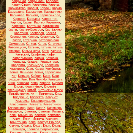
Кардинал
,
Кардиналы
,
Карелия
,
Карен Строн
,
Каренина
,
Карета
,
Карикатура
,
Карл III
,
Карлин
,
Карма
,
Кармазина
,
Карманник
,
Карманники
,
Карнавал
,
Карнеги
,
Карнеги-холл
,
Карнеев
,
Карпаты
,
Карпентер
,
Карпов
,
Карпы
,
Картер
,
Картинка
,
Картинки
,
Карточки
,
Картошкин
,
Карты
,
Картье-Брессон
,
Картёжники
,
Касаткин
,
Каспаров
,
Кассат
,
Кассиопея
,
Кастро
,
Касьянов
,
Кат
,
Катар
,
Катерина
,
Катерина ван
Хемессен
,
Катков
,
Каток
,
Католики
,
Католицизм
,
Катынь
,
Катька
,
Катька
Америк
,
Катька-сука
,
Катя
,
Каунас
,
Каутский
,
Кауфман
,
Кафе
,
Кафельников
,
Кафка
,
Каховка
,
Квадрад
,
Квадрат
,
Квадратура
,
Квадрига
,
Квазимодо
,
Квартира
,
Квартиры
,
Квас
,
Келли
,
Кембридж
,
Кения
,
Кеннеди
,
Кепка
,
Керенский
,
Кет
,
Кетмар
,
Кибрик
,
Киев
,
Кики
,
Кикодзе
,
Ким
,
Ким Чен Ир
,
Кинешма
,
Кино
,
Кинозал
,
Кипа
,
Киреев
,
Кирилл
,
Киров
,
Кирпичёнок
,
Киселёв
,
Киссинджер
,
Китай
,
Китайские мозги
,
Китайскиеню
,
Китч
,
Китченер
,
Киш
,
Кладбище
,
Кларетта
,
Кларнет
,
Классика
,
Классификация
,
Классицизм
,
Клевета
,
Клеветники
,
Клеветница
,
Клее
,
КлееХ
,
Клезмеры
,
Клемансо
,
Клиента
,
Клиенты
,
Клизма
,
Клик
,
Клименко
,
Климов
,
Климова
,
Климт
,
Клинт Иствуд
,
Клинтон
,
Клинтонша
,
Клип
,
Клифф Ричард
,
Кличко
,
Клоака
,
Клодт
,
Клон
,
Клоны
,
Клоняра
,
Клоняра хитрожопая
,
Клоняра.
,
Клоняры
,
Клопы
,
Клоун
,