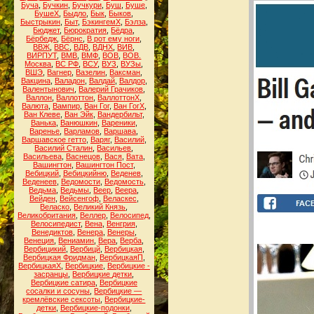
Буча
,
Бучкин
,
Бучкури
,
Буш
,
Буше
,
БушеХ
,
Быдло
,
Бык
,
Быков
,
Быстрыкин
,
Быт
,
БэкингемХ
,
Бэлза
,
Бюджет
,
Бюрократия
,
Бёдра
,
Бёрбедж
,
Бёрнс
,
В рот ему ноги
,
ВВЖ
,
ВВС
,
ВДВ
,
ВДНХ
,
ВИВ
,
ВИРПУТ
,
ВМВ
,
ВМФ
,
ВОВ
,
ВОВ.
Москва
,
ВС РФ
,
ВСУ
,
ВУЗ
,
ВУЗы
,
ВШЭ
,
Вагнер
,
Вазелин
,
Ваксман
,
Вакцина
,
Валадон
,
Валдай
,
Валдор
,
Валентынович
,
Валерий Грачиков
,
Валлон
,
Валлоттон
,
ВаллоттонХ
,
Валюта
,
Вампир
,
Ван Гог
,
Ван ГогХ
,
Ван Клеве
,
Ван Эйк
,
Вандербильт
,
Ванька
,
Ванюшкин
,
Вареники
,
Варенье
,
Варламов
,
Варшава
,
Варшавское гетто
,
Варяг
,
Василий
,
Василий Сталин
,
Васильев
,
Васильева
,
Васнецов
,
Вася
,
Вата
,
Вашингтон
,
Вашингтон Пост
,
Вебицкий
,
Вебицкийню
,
Веденев
,
Веденеев
,
Ведомости
,
Ведомость
,
Ведьма
,
Ведьмы
,
Веер
,
Веера
,
Вейден
,
Вейсенгоф
,
Веласкес
,
Веласко
,
Великий Князь
,
Великобритания
,
Веллер
,
Велосипед
,
Велосипедист
,
Вена
,
Венгрия
,
Венедиктов
,
Венера
,
Венеры
,
Венеция
,
Вениамин
,
Вера
,
Верба
,
Вербицикий
,
Вербицй
,
Вербицкая
,
Вербицкая Фридман
,
ВербицкаяП
,
ВербицкаяХ
,
Вербицкие
,
Вербицкие -
засранцы
,
Вербицкие детки
,
Вербицкие сатира
,
Вербицкие
сосалки и сосуны
,
Вербицкие —
кремлёвские сексоты
,
Вербицкие-
детки
,
Вербицкие-подонки
,