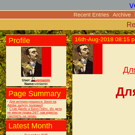
v
Recent Entries
Archive
Re
Profile
16th-Aug-2018 08:15 
Дл
User:
veniamin
Name:
veniamin
Дл
Page Summary
·
Для интересующихся. Билл на
Adobe залупу положил!
·
Стив Джобс и Билл Гейтс. Их дети
не имели права 24/7, как идиоты,
смотреть на экран.
Latest Month