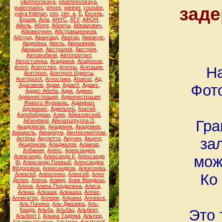
vituhnovskaya
,
vitukhnovskaya
,
заде
watermarks
,
whore
,
wieiner
,
youtube
,
yulya fridman
,
zim
,
zim_a
,
Ё
,
Ёксель
,
Ёршик
,
Аvla
,
АНУС
,
АТУ
,
АФОН
,
Абель
,
Аборт
,
Аборты
,
Абрамович
,
Абрамочкин
,
Абстракционизм
,
Абсурд
,
Авангард
,
Аватар
,
Аввакум
,
Авдеевка
,
Авель
,
Авиалинии
,
Авиация
,
Австралия
,
Австрия
,
Автомобили
,
Автопортрет
,
Автостоянка
,
Агадамов
,
Агафонов
,
Агент
,
Агентство
,
Агенты
,
Агитация
,
Н
Агитпроп
,
Агитпроп Идиоты
,
АгитпропХ
,
Агностики
,
Агрегат
,
Ад
,
Адагамов
,
Адам
,
АдамХ
,
Адамс
,
Фото
Аддис-Абеба
,
Адик
,
Админ
,
Администрация
,
Администрация
Живого Журнала.
,
Адмирал
,
Адоманис
,
Адюльтер
,
Азатий
,
Азербайджан
,
Азия
,
Айвазовский
,
Айзенберг
,
Айнзатцгруппа D
,
Гра
Академизм
,
Академик
,
Академия
,
Акварель
,
Аквариум
,
Акнтисемитизм
,
Актёры
,
Акулетта
,
Акунин
,
Акцент
,
зал
Акционизм
,
Аладжалов
,
Аламар
,
Албания
,
Алекс
,
Александер
,
Александр
,
Александр II
,
Александр
мож
III
,
Александр Первый
,
Александра
Фёдоровна
,
Александров
,
Алексеева
,
Алексей
,
Алексенко
,
Алексий
,
Ален
Ко
Делон
,
Алена
,
Алжир
,
Алик Фридман
,
Алина
,
Алина-Пердюлина
,
Алиса
,
Алкаш
,
Алкаши
,
Алкашка
,
Аллах
,
Аллигатор
,
Аллори
,
Алрами
,
Алчевск
,
Аль Пачино
,
Аль-Джазира
,
Аль-
Каида
,
Альба
,
Альбац
,
Альберт
,
Это 
Альберт I
,
Альма-Тадема
,
Альпер
,
Альпер-отсосун
,
Альтман
,
АльтманХ
,