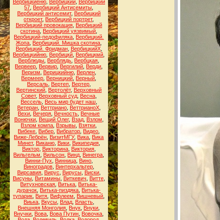
Вербицкиеню
,
Вербицкий
,
Вербицкий
57
,
Вербицкий Антисемиты
,
Вербицкий антисемит
,
Вербицкий
откроет
,
Вербицкий портрет
,
Вербицкий провокация
,
Вербицкий
скотина
,
Вербицкий уязвимый
,
Вербицкий-педофиляка
,
Вербицкий.
Жопа
,
Вербицкий. Мишка скотина
,
Вербицкий. Фридман
,
ВербицкийХ
,
Вербицкийню
,
Вербицкй
,
Вербицкмй
,
Верблюды
,
Верблядь
,
Вербцкая
,
Вервеер
,
Вервир
,
Вергилий
,
Верди
,
Веризм
,
Верицкийню
,
Верлен
,
Вермеер
,
Верницкий
,
Верный
,
Версаль
,
Вертеп
,
Вертер
,
Вертинский
,
Вертолёт
,
Верховный
Совет
,
Верховный суд
,
Весна
,
Вессель
,
Весь мир будет наш
,
Ветеран
,
Веттриано
,
ВеттрианоХ
,
Вехи
,
Вечеря
,
Вечность
,
Вечные
Вонючки
,
Вещий Олег
,
Взад
,
Взлом
,
Взлом компа
,
Взрывы
,
Взятки
,
Вибеке
,
Вибер
,
Вибратор
,
Видео
,
Виже-Лебрён
,
ВизитМГУ
,
Вика
,
Вика
Минет
,
Виканю
,
Вики
,
Википедия
,
Виктор
,
Викторина
,
Виктория
,
Вильгельм
,
Вильсон
,
Винд
,
Винегра
,
Винни-Пух
,
Винница
,
Вино
,
Виноградов
,
Винтерхальтер
,
Вирсавия
,
Вирус
,
Вирусы
,
Виски
,
Висуны
,
Витамины
,
Виткевич
,
Витте
,
Витухновская
,
Витька
,
Витька-
дурачок
,
Витька-пиздяка
,
Витька-
тупарик
,
Витя
,
Вифлеем
,
Вишневый
,
Виька
,
Вкусы
,
Влад
,
Власть
,
Внешняя Монголия
,
Внук
,
Внуки
,
Внучки
,
Вова
,
Вова Путин
,
Вовочка
,
Вода
,
Водевиль
,
Водка
,
Водород
,