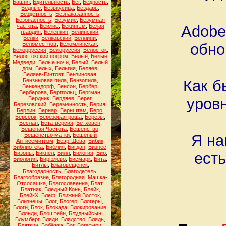
Башня
,
Бдительность
,
Бег
,
Бедность
,
Бедные
,
Безвкусица
,
Бездарь
,
Бездетность
,
Безнаказанность
,
Безопасность
,
Безумие
,
Безумная
частота
,
Бейлис
,
Бекингэм
,
Белая
Adobe
гвардия
,
Беленкин
,
Белинский
,
Белки
,
Белковский
,
Беллини
,
Беломестнов
,
Беломлинская
,
обно
Белорруссия
,
Белоруссия
,
Белосток
,
Белостокский погром
,
Белые
,
Белые
Медведи
,
Белые ночи
,
Белый
,
Белый
дом
,
Белых
,
Бельгия
,
Беляев
,
Беляев-Гинтовт
,
Бензиновая
,
Бензиновая пила
,
Бензопила
,
Как б
Бенкендорф
,
Бенсон
,
Бербер
,
Берберова
,
Берггольц
,
Бергман
,
Бердник
,
Бердяев
,
Берег
,
уров
Березовский
,
Беременность
,
Берия
,
Берлин
,
Бернар
,
Бернштам
,
Беро
,
Берсерк
,
Берёзовая роща
,
Берёзы
,
Беслан
,
Бета-версия
,
Бетховен
,
Бешеная Частота
,
Бешенство
,
Бешенство матки
,
Бешеный
Я на
Антисемитизм
,
Беэр-Шева
,
Бибик
,
Библиотека
,
Библия
,
Бигдан
,
Бизнес
,
Бизоны
,
Бикнел
,
Билл
,
Билогия
,
Био
,
есть
Биология
,
Бирюлёво
,
Бисмарк
,
Бита
,
Битлы
,
Благовещенск
,
Благодарность
,
Благодетель
,
Благообразие
,
Благородная. Машка-
Отсосашка
,
Благославенна
,
Блат
,
Блатняк
,
Бледный Конь
,
Блейк
,
БлейкХ
,
Блеф
,
Ближний Восток
,
Близнецы
,
Блог
,
Блогер
,
Блогеры
,
Блоги
,
Блок
,
Блокада
,
Блокирование
,
Блонди
,
Блоштейн
,
Блудныйсын
,
Блумберг
,
Бляди
,
Блядство
,
Блядь
,
Бляткин
,
Бобёжка
,
Бог
,
Богатыри
,