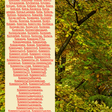
Клуазонизм
,
Клубничка
,
Клурмо
,
Клуцис
,
Кляуза
,
Клёцки
,
Книга
,
Книги
,
Княгиня
,
Князь Космоса
,
Князь
церкви
,
Князья церкви
,
Коба
,
Кобель
,
Кобзон
,
Ковальчук
,
Ковалёв
,
Ковры
,
Когда-нибудь
,
Кодвидео
,
Козлоёб
,
Козлы
,
Козочка
,
Козырев
,
Козёл
,
Кокаин
,
Кокетка
,
Кокетство
,
Колбаса
,
Колдовство
,
Колдуэлл
,
Коленки
,
Коленкор
,
Коллективизация
,
Колокольчики
,
Коломбо
,
Колония
,
Колумбия
,
Колхоз
,
Колхозы
,
Кольта
,
Команда
,
Команда РПЦ
,
Командировка
,
Командник
,
Командники
,
Комар
,
Комбайны
,
Комендант
,
Коментпуб
,
Коменты
,
Коментыпуб
,
Комитет
,
Коммент
,
Коммент ютюб
,
Коммент-угроза
,
Комменткосырева
,
Комментпуб
,
Комменты
,
Комменты 34
,
Комменты
огромные
,
Комменты-перекрытие
,
Комменты-спам
,
Комменты23
,
Комменты25
,
Комменты39
,
Комменты70
,
Комменты8
,
Комменты9
,
Комменты97
,
КомментыВалдор
,
КомментыГеоргиевская
,
КомментыЖЖ
,
КомментыЮтюб
,
Комментыаноны
,
Комментыгерманец
,
Комментыдоцент
,
Комментыжидохвост
,
Комментыжуравков
,
Комментызакрыты
,
Комментыизраиль
,
Комментыискусство
,
Комментыкарпов
,
Комментыклон
,