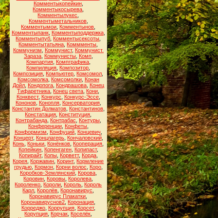
Комментыкопейкин
,
Комментыкосырева
,
Комментылукес
,
Комментыметальников
,
Комментымои
,
Комментынов
,
Комментыпанк
,
Комментыподдержка
,
Комментыпуб
,
Комментысексоты
,
Комментытатьяна
,
Коммменты
,
Коммунизм
,
Коммунист
,
Коммунист.
Зараза
,
Коммунисты
,
Комп
,
Компартия
,
Компграфика
,
Компиляция
,
Композитор
,
Композиция
,
Компьютер
,
Комсомол
,
Комсомолка
,
Комсомолки
,
Конан
Дойл
,
Кондопога
,
Кондрашова
,
Конец
Тифаретника
,
Конец света
,
Кони
,
Конквест
,
Конкурс
,
Конкурс-Эссе
,
Кононов
,
Конопля
,
Консерватория
,
Константин Долматов
,
Константинов
,
Констатация
,
Конституция
,
Контрабанда
,
Контрабас
,
Контуры
,
Конференции
,
Конфеты
,
Конформизм
,
Конфуций
,
Концевич
,
Концерт
,
Концлагерь
,
Кончаловский
,
Конь
,
Коньки
,
Конёнков
,
Кооперация
,
Копейкин
,
Копенгаген
,
Копипаст
,
Копирайт
,
Копы
,
Корветт
,
Корда
,
Корея
,
Коржавин
,
Коринт
,
Кормление
грудью
,
Кормон
,
Корни волос
,
Коро
,
Коробков-Землянский
,
Корова
,
Коровин
,
Коровы
,
Королева
,
Короленко
,
Короли
,
Король
,
Король
Карл
,
Королёв
,
Коронавирус
,
Коронавирус Плакатки
,
Коронавируснов2
,
Коронация
,
Корреджо
,
Коррупция
,
Корсет
,
Корупция
,
Корчак
,
Коселёк
,