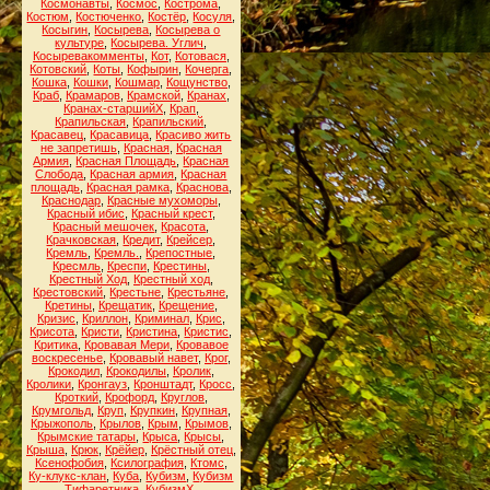
Космонавты
,
Космос
,
Кострома
,
Костюм
,
Костюченко
,
Костёр
,
Косуля
,
Косыгин
,
Косырева
,
Косырева о
культуре
,
Косырева. Углич
,
Косыревакомменты
,
Кот
,
Котовася
,
Котовский
,
Коты
,
Кофырин
,
Кочерга
,
Кошка
,
Кошки
,
Кошмар
,
Кощунство
,
Краб
,
Крамаров
,
Крамской
,
Кранах
,
Кранах-старшийХ
,
Крап
,
Крапильская
,
Крапильский
,
Красавец
,
Красавица
,
Красиво жить
не запретишь
,
Красная
,
Красная
Армия
,
Красная Площадь
,
Красная
Слобода
,
Красная армия
,
Красная
площадь
,
Красная рамка
,
Краснова
,
Краснодар
,
Красные мухоморы
,
Красный ибис
,
Красный крест
,
Красный мешочек
,
Красота
,
Крачковская
,
Кредит
,
Крейсер
,
Кремль
,
Кремль.
,
Крепостные
,
Кресмль
,
Креспи
,
Крестины
,
Крестный Ход
,
Крестный ход
,
Крестовский
,
Крестьне
,
Крестьяне
,
Кретины
,
Крещатик
,
Крещение
,
Кризис
,
Криллон
,
Криминал
,
Крис
,
Крисота
,
Кристи
,
Кристина
,
Кристис
,
Критика
,
Кровавая Мери
,
Кровавое
воскресенье
,
Кровавый навет
,
Крог
,
Крокодил
,
Крокодилы
,
Кролик
,
Кролики
,
Кронгауз
,
Кронштадт
,
Кросс
,
Кроткий
,
Крофорд
,
Круглов
,
Крумгольд
,
Круп
,
Крупкин
,
Крупная
,
Крыжополь
,
Крылов
,
Крым
,
Крымов
,
Крымские татары
,
Крыса
,
Крысы
,
Крыша
,
Крюк
,
Крёйер
,
Крёстный отец
,
Ксенофобия
,
Ксилография
,
Ктомс
,
Ку-клукс-клан
,
Куба
,
Кубизм
,
Кубизм
Тифаретника
,
КубизмХ
,