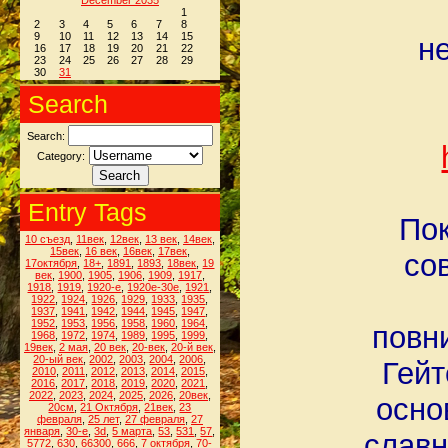
December 2035
1
2
3
4
5
6
7
8
9
10
11
12
13
14
15
н
16
17
18
19
20
21
22
23
24
25
26
27
28
29
30
31
Search
Search:
Category:
Entry Tags
Пок
10 съезд
,
11век
,
12век
,
13 век
,
14век
,
15век
,
16 век
,
16век
,
17век
,
со
17октября
,
18+
,
1891
,
1893
,
18век
,
19
век
,
1900
,
1905
,
1906
,
1909
,
1917
,
1918
,
1919
,
1920-е
,
1920е-30е
,
1921
,
1922
,
1924
,
1926
,
1929
,
1933
,
1935
,
1937
,
1941
,
1942
,
1944
,
1945
,
1947
,
1952
,
1953
,
1956
,
1958
,
1960
,
1964
,
повн
1968
,
1972
,
1974
,
1989
,
1995
,
1999
,
19век
,
2 мая
,
20 век
,
20-век
,
20-й век
,
20-ый век
,
2002
,
2003
,
2004
,
2006
,
Гейт
2010
,
2011
,
2012
,
2013
,
2014
,
2015
,
2016
,
2017
,
2018
,
2019
,
2020
,
2021
,
2022
,
2023
,
2024
,
2025
,
2026
,
20век
,
осно
20см
,
21 Октября
,
21век
,
23
февраля
,
25 лет
,
27 февраля
,
27
января
,
30-е
,
3d
,
5 марта
,
53
,
531
,
57
,
славн
5772
,
630
,
66300
,
666
,
7 октября
,
70-