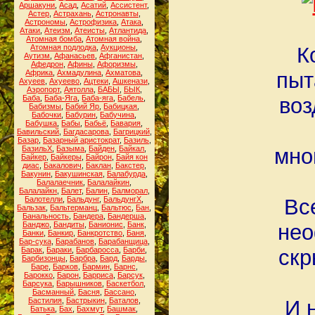
Аршакуни
,
Асад
,
Асатий
,
Ассистент
,
Астер
,
Астрахань
,
Астронавты
,
Астрономы
,
Астрофизика
,
Атака
,
Атаки
,
Атеизм
,
Атеисты
,
Атлантида
,
Атомная бомба
,
Атомная война
,
Атомная подлодка
,
Аукционы
,
К
Аутизм
,
Афанасьев
,
Афганистан
,
Афедрон
,
Афины
,
Афоризмы
,
Африка
,
Ахмадулина
,
Ахматова
,
пыт
Ахуеев
,
Ахуеево
,
Ацтеки
,
Ашкенази
,
Аэропорт
,
Аятолла
,
БАБЫ
,
БЫК
,
Баба
,
Баба-Яга
,
Баба-яга
,
Бабель
,
воз
Бабизмы
,
Бабий Яр
,
Бабицкая
,
Бабочки
,
Бабурин
,
Бабучина
,
Бабушка
,
Бабы
,
Бабьё
,
Бавария
,
Бавильский
,
Багдасарова
,
Багрицкий
,
Базар
,
Базарный аристократ
,
Базиль
,
БазильХ
,
Базыма
,
Байден
,
Байкал
,
мно
Байкер
,
Байкеры
,
Байрон
,
Байя кон
диас
,
Бакалович
,
Баклан
,
Бакстер
,
Бакунин
,
Бакушинская
,
Балабурда
,
Балалаечник
,
Балалайкин
,
Балалайкн
,
Балет
,
Балин
,
Балморал
,
Балотелли
,
Бальдунг
,
БальдунгХ
,
Вс
Бальзак
,
Бальтерманц
,
Бальтюс
,
Бан
,
Банальность
,
Бандера
,
Бандерша
,
Банджо
,
Бандиты
,
Банионис
,
Банк
,
нео
Банки
,
Банкир
,
Банкротство
,
Баня
,
Бар-сука
,
Барабанов
,
Барабанщица
,
Барак
,
Бараки
,
Барбаросса
,
Барби
,
скр
Барбизонцы
,
Барбра
,
Бард
,
Барды
,
Баре
,
Барков
,
Бармин
,
Барнс
,
Барокко
,
Барон
,
Барриса
,
Барсук
,
Барсука
,
Барышников
,
Баскетбол
,
Басманный
,
Басня
,
Бассано
,
Бастилия
,
Бастрыкин
,
Баталов
,
И 
Батька
,
Бах
,
Бахмут
,
Башмак
,