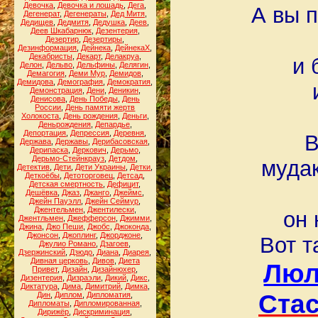
Девочка
,
Девочка и лошадь
,
Дега
,
А вы 
Дегенерат
,
Дегенераты
,
Дед Митя
,
Дедищев
,
Дедмитя
,
Дедушка
,
Деев
,
Деев Шкабарнюк
,
Дезентерия
,
Дезертир
,
Дезертиры
,
Дезинформация
,
Дейнека
,
ДейнекаХ
,
Декабристы
,
Декарт
,
Делакруа
,
и 
Делон
,
Дельво
,
Дельфины
,
Делягин
,
Демагогия
,
Деми Мур
,
Демидов
,
Демидова
,
Демография
,
Демократия
,
Демонстрация
,
Дени
,
Деникин
,
Денисова
,
День Победы
,
День
России
,
День памяти жертв
Холокоста
,
День рождения
,
Деньги
,
Деньрождения
,
Депардье
,
Депортация
,
Депрессия
,
Деревня
,
В
Держава
,
Державы
,
Дерибасовская
,
Дерипаска
,
Деркович
,
Дерьмо
,
Дерьмо-Стейнкрауз
,
Детдом
,
мудак
Детектив
,
Дети
,
Дети Украины
,
Детки
,
Деткоёбы
,
Детоторговец
,
Детсад
,
Детская смертность
,
Дефицит
,
Дешёвка
,
Джаз
,
Джанго
,
Джеймс
,
Джейн Пауэлл
,
Джейн Сеймур
,
Джентельмен
,
Джентилески
,
он 
Джентльмен
,
Джефферсон
,
Джимми
,
Джина
,
Джо Пеши
,
Джобс
,
Джоконда
,
Джонсон
,
Джоплинг
,
Джорджоне
,
Вот т
Джулио Романо
,
Дзагоев
,
Дзержинский
,
Дзюдо
,
Диана
,
Диарея
,
Дивная церковь
,
Дивов
,
Диета
Люл
Привет
,
Дизайн
,
Дизайнюхер
,
Дизентерия
,
Дизраэли
,
Дикий
,
Дикс
,
Диктатура
,
Дима
,
Димитрий
,
Димка
,
Ста
Дин
,
Диплом
,
Дипломатия
,
Дипломаты
,
Дипломированная
,
Дирижёр
,
Дискриминация
,