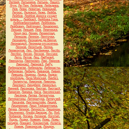
Латвия
,
Латынина
,
Латынь
,
Лашез
,
Лгун
,
Ле Пен
,
Лебедев
,
Лебедева
,
Лев
,
Леви
,
Левитан
,
Левицкий
,
Легрос
,
Ледокол
,
Леже
,
Лейба
,
Лейбов
,
Лейбов Дорога уходит
вдаль...
,
ЛейбовХ
,
Лейбова Гора
,
Лейбовбиография
,
Лейбовиц
,
Лейбович
,
Лейтенант
,
Лекаренко
,
Лекции
,
Лекция
,
Лем
,
Лемпицка
,
Ленд-лиз
,
Ленин
,
Ленинград
,
Ленказм
,
Леннон
,
Ленточки
,
Леонардо
,
Леонардо да Винчи
,
ЛеонардоХ
,
Леонида-отсосючка
,
Леонов
,
Леонтьев
,
Лепра
,
Лермонтов
,
Лес
,
Лесбиянки
,
Лесбо
,
Лесбос
,
Лесин
,
Лесков
,
Лессинг
,
Лето
,
Летов
,
Лец
,
ЛжРнов4
,
Лженаука
,
Лжепромо
,
Лжр
,
Лжрнов
,
Лжрнов2
,
Лжрнов3
,
ЛиРу
,
Либерализм
,
Либералы
,
Либерасты
,
Либерман
,
Либидо
,
Ливанов
,
Ливия
,
Лившиц
,
Лидеры
,
Лидка
,
Лидка-
проблядь
,
Лиза Морская
,
Ликбез
,
Лилипуты
,
Лимонов
,
Лимоны
,
Лингвист
,
Линдберг
,
Линкольн
,
Линней
,
Лиознова
,
Лиотар
,
ЛиотарХ
,
Лиригия
,
Лирика
,
Лиса
,
Лиснянская
,
Лисёнок
,
Литва
,
Литеатура
,
Литераторы
,
Литература
,
Литмузей
,
Лихачёв
,
Лихтенштейн
,
Лицей
,
Лицемерие
,
Лицо Тифаретника
,
Личка
,
Личное
,
Личность
,
Лишенцы
,
Лкьяненко
,
Ллойд Джордж
,
Ло
,
Лоб
,
Лобанов
,
Логика
,
Логинов
,
Логотип
,
Лодзь
,
Лодки
,
Ложкин
,
Ложь
,
Ложь-
пиздёж
,
Локкарт
,
Локомотив
,
Лолита
,
Ломик
,
Ломоносов
,
Лондон
,