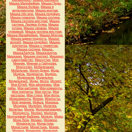
Мишка Малофейкин
,
Мишка Педы
,
Мишка болван
,
Мишка и
антисемитизм
,
Мишка монтаж
,
Мишка обо мне
,
Мишка педофил
,
Мишка плакатки
,
Мишка скотина
,
Мишка скотина местная
,
Мишка
скотина. Люляка-Хуяка
,
Мишка
сктина
,
Мишка таракан
,
Мишка
уязвимый
,
Мишка чкотина местная
,
Мишка-Малафейкин
,
Мишка-Монтаж
,
Мишка-админ-подлость
,
Мишка-
жопоёб
,
Мишка-педофил
,
Мишка-
портретка
,
Мишка-с-приветом
,
Мишка-скотина
,
Мишка.
,
МишкаЗалупа
,
Мишказалупа
,
Мишканю
,
Мишкин портрет
,
Мишкино
самоубийство
,
Мишустин
,
Мне
,
Мнение
,
Мнение о Гафурове
,
Многочлен
,
Мобилизация
,
Мобильник
,
Моген-Дувид
,
Мода
,
Модель
,
Модератор
,
Модерн
,
Модернизм
,
Модильяни
,
МодильяниХ
,
Моды
,
Мозги
,
Мозерт
,
Мои Ютюб
,
Мои афоризмы
,
Мои
гифы
,
Мои картинки
,
Мои комменты
,
Мои портреты
,
Мои посты
,
Мои
рассказы
,
Мои стихи
,
Мои фоты
,
Моикомменты
,
Моиню
,
Моипосты
,
Мой дневник
,
Мойша
,
Мокрица
,
Молдова
,
Молебен
,
Молитва
,
Молитвы
,
Молли
,
Молодаягвардия
,
Молодость
,
Молоко
,
Молотов
,
Молчаливая Фабрика
,
Мольер
,
Мома
,
Мона Лиза
,
Монако
,
Монархи
,
Монархисты
,
Монастери
,
Монастыри
,
Монастырь
,
Монах
,
Монахи
,
Монахини
,
Монахиня
,