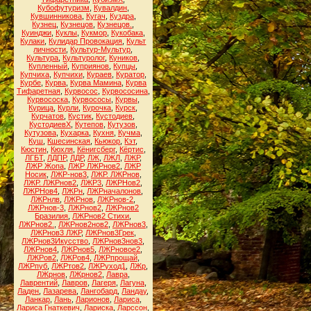
Кубофутуризм
,
Кувалдин
,
Кувшинникова
,
Кугач
,
Куздра
,
Кузнец
,
Кузнецов
,
Кузнецов.
,
Куинджи
,
Куклы
,
Кукмор
,
Кукобака
,
Кулаки
,
Кулидар Провокация
,
Культ
личности
,
Культур-Мультур
,
Культура
,
Культуролог
,
Куников
,
Купленный
,
Куприянов
,
Купцы
,
Купчиха
,
Купчихи
,
Кураев
,
Куратор
,
Курбе
,
Курва
,
Курва Мамина
,
Курва
Тифаретная
,
Курвосос
,
Курвососина
,
Курвососка
,
Курвососы
,
Курвы
,
Курица
,
Курли
,
Курочка
,
Курск
,
Курчатов
,
Кустик
,
Кустодиев
,
КустодиевХ
,
Кутепов
,
Кутузов
,
Кутузова
,
Кухарка
,
Кухня
,
Кучма
,
Куш
,
Кшесинская
,
Кьюкор
,
Кэт
,
Кюстин
,
Кюхля
,
Кёнигсберг
,
Кёртис
,
ЛГБТ
,
ЛДПР
,
ЛДР
,
ЛЖ
,
ЛЖЛ
,
ЛЖР
,
ЛЖР Жопа
,
ЛЖР ЛЖРнов2
,
ЛЖР
Носик
,
ЛЖР-нов3
,
ЛЖР. ЛЖРнов
,
ЛЖР. ЛЖРнов2
,
ЛЖР3
,
ЛЖРНов2
,
ЛЖРНов4
,
ЛЖРн
,
ЛЖРначалонов
,
ЛЖРнлв
,
ЛЖРнов
,
ЛЖРнов-2
,
ЛЖРнов-3
,
ЛЖРнов2
,
ЛЖРнов2
Бразилия
,
ЛЖРнов2 Стихи
,
ЛЖРнов2.
,
ЛЖРнов2нов2
,
ЛЖРнов3
,
ЛЖРнов3 ЛЖР
,
ЛЖРнов3Грек
,
ЛЖРнов3Икусство
,
ЛЖРнов3нов3
,
ЛЖРнов4
,
ЛЖРнов5
,
ЛЖРновое2
,
ЛЖРов2
,
ЛЖРов4
,
ЛЖРпрощай
,
ЛЖРпуб
,
ЛЖРтов2
,
ЛЖРуход1
,
ЛЖр
,
ЛЖрнов
,
ЛЖрнов2
,
Лавра
,
Лаврентий
,
Лавров
,
Лагеря
,
Лагуна
,
Ладен
,
Лазарева
,
Лангобард
,
Ландау
,
Ланкар
,
Лань
,
Ларионов
,
Лариса
,
Лариса Гнаткевич
,
Лариска
,
Ларссон
,