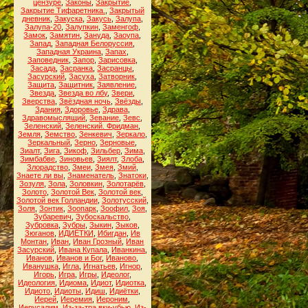
цензуре
,
Законы
,
Закрытие
,
Закрытие Тифаретника.
,
Закрытый
дневник
,
Закуска
,
Закусь
,
Залупа
,
Залупа-20
,
Залупкин
,
Заменгоф
,
Замок
,
Замятин
,
Зануда
,
Заоупа
,
Запад
,
Западная Белоруссия
,
Западная Украина
,
Запах
,
Заповедник
,
Запор
,
Зарисовка
,
Засада
,
Засранка
,
Засранцы
,
Засурский
,
Засуха
,
Затворник
,
Защита
,
Защитник
,
Заявление
,
Звезда
,
Звезда во лбу
,
Звери
,
Зверства
,
Звёздная ночь
,
Звёзды
,
Здания
,
Здоровье
,
Здрава
,
Здравомыслящий
,
Зевание
,
Зевс
,
Зеленский
,
Зеленский. Фридман
,
Земля
,
Земство
,
Зенкевич
,
Зеркало
,
Зеркальный
,
Зерно
,
Зерновые
,
Зиалт
,
Зига
,
Зикоф
,
Зильбер
,
Зима
,
Зимбабве
,
Зиновьев
,
Зиялт
,
Злоба
,
Злорадство
,
Змеи
,
Змея
,
Змий
,
Знаете ли вы
,
Знаменатель
,
Знатоки
,
Зозуля
,
Зола
,
Золовкин
,
Золотарёв
,
Золото
,
Золотой Век
,
Золотой век
,
Золотой век Голландии
,
Золотусский
,
Золя
,
Зонтик
,
Зоопарк
,
Зоофил
,
Зоя
,
Зубаревич
,
Зубоскальство
,
Зубровка
,
Зубры
,
Зыкин
,
Зыков
,
Зюганов
,
ИДИЁТКИ
,
Ибигдан
,
Ив
Монтан
,
Иван
,
Иван Грозный
,
Иван
Засурский
,
Ивана Купала
,
Иванкина
,
Иванов
,
Иванов и Бог
,
Иваново
,
Иванушка
,
Игла
,
Игнатьев
,
Игнор
,
Игорь
,
Игра
,
Игры
,
Идеолог
,
Идеология
,
Идиома
,
Идиот
,
Идиотка
,
Идиото
,
Идиоты
,
Идиш
,
Идиётки
,
Иерей
,
Иеремия
,
Иероним
,
Иерусалим
,
Из-за-тра вки-убью
,
Из-