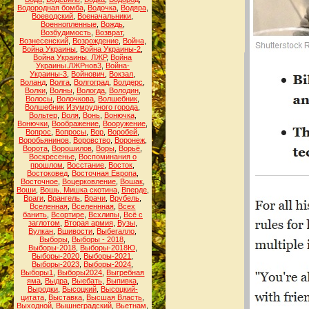
Водородная бомба
,
Водочка
,
Водяра
,
Воеводский
,
Военачальники
,
Военнопленные
,
Вождь
,
Возбудимость
,
Возврат
,
Вознесенский
,
Возрождение
,
Война
,
Война Украины
,
Война Украины-2
,
Война Украины. ЛЖР
,
Война
Украины.ЛЖРнов3
,
Война-
Украины-3
,
Войнович
,
Вокзал
,
Воланд
,
Волга
,
Волгоград
,
Волдерс
,
Волки
,
Волны
,
Вологда
,
Володин
,
Волосы
,
Волочкова
,
Волшебник
,
Волшебник Изумрудного города
,
Вольтер
,
Воля
,
Вонь
,
Вонючка
,
Вонючки
,
Воображение
,
Вооружение
,
Вопрос
,
Вопросы
,
Вор
,
Воробей
,
Воробьянинов
,
Воровство
,
Воронеж
,
Ворота
,
Ворошилов
,
Воры
,
Ворьё
,
Воскресенье
,
Воспоминания о
прошлом
,
Восстание
,
Восток
,
Востоковед
,
Восточная Европа
,
Восточное
,
Воцерковление
,
Вошак
,
Воши
,
Вошь. Мишка скотина
,
Вперде
,
Враги
,
Врангель
,
Врачи
,
Врубель
,
Вселенная
,
Вселеннная
,
Всех
банить
,
Всортире
,
Всхлипы
,
Всё с
заглотом
,
Вторая армия
,
Вузы
,
Вулкан
,
Вшивости
,
Выбегалло
,
Выборы
,
Выборы - 2018
,
Выборы-2018
,
Выборы-2018Ю
,
Выборы-2020
,
Выборы-2021
,
Выборы-2023
,
Выборы-2024
,
Выборы1
,
Выборы2024
,
Выгребная
яма
,
Выдра
,
Выебать
,
Выпивка
,
Выродки
,
Высоцкий
,
Высоцкий-
цитата
,
Выставка
,
Высшая Власть
,
Выходной
,
Вышнеградский
,
Вьетнам
,