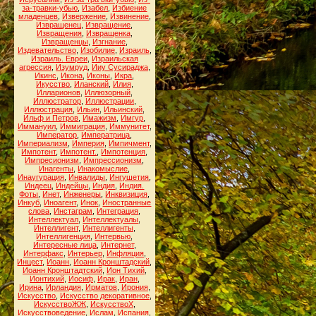
за-травки-убью
,
Изабел
,
Избиение
младенцев
,
Извержение
,
Извинение
,
Извращенец
,
Извращение
,
Извращения
,
Извращенка
,
Извращенцы
,
Изгнание
,
Издевательство
,
Изобилие
,
Израиль
,
Израиль. Евреи
,
Израильская
агрессия
,
Изумруд
,
Ииу Сусираджа
,
Икинс
,
Икона
,
Иконы
,
Икра
,
Икусство
,
Иланский
,
Илия
,
Илларионов
,
Иллюзорный
,
Иллюстратор
,
Иллюстрации
,
Иллюстрация
,
Ильин
,
Ильинский
,
Ильф и Петров
,
Имажизм
,
Имгур
,
Иммануил
,
Иммиграция
,
Иммунитет
,
Император
,
Императрица
,
Империализм
,
Империя
,
Импичмент
,
Импотент
,
Импотент.
,
Импотенция
,
Импресионизм
,
Импрессионизм
,
Инагенты
,
Инакомыслие
,
Инаугурация
,
Инвалиды
,
Ингушетия
,
Индеец
,
Индейцы
,
Индия
,
Индия.
Фоты
,
Инет
,
Инженеры
,
Инквизиция
,
Инкуб
,
Иноагент
,
Инок
,
Иностранные
слова
,
Инстаграм
,
Интеграция
,
Интеллектуал
,
Интеллектуалы
,
Интеллигент
,
Интеллигенты
,
Интеллигенция
,
Интервью
,
Интересные лица
,
Интернет
,
Интерфакс
,
Интерьер
,
Инфляция
,
Инцест
,
Иоанн
,
Иоанн Кронштадский
,
Иоанн Кронштадтский
,
Ион Тихий
,
Ионтихий
,
Иосиф
,
Ирак
,
Иран
,
Ирина
,
Ирландия
,
Ирматов
,
Ирония
,
Искусство
,
Искусство декоративное
,
ИскусствоЖЖ
,
ИскусствоХ
,
Искусствоведение
,
Ислам
,
Испания
,