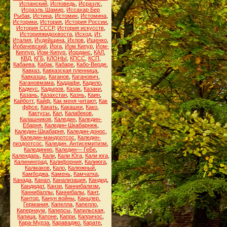
Испанский
,
Исповедь
,
Исраэлс
,
Исраэль Шамир
,
Иссахар Бер
Рыбак
,
Истина
,
Истомин
,
Истомина
,
Историки
,
История
,
История России
,
История СССР
,
История искусств
,
Историяжидохвоста
,
Исход
,
Ит
,
Италия
,
Иудейщина
,
Ихлов
,
Ищенко
,
Йобачевский
,
Йога
,
Йом Кипур
,
Йом-
Киппур
,
Йом-Кипур
,
Йорданс
,
КАЛ
,
КВД
,
КГБ
,
КЛОНЫ
,
КПСС
,
КСП
,
Кабаева
,
Кабак
,
Кабаре
,
Кабо-Верде
,
Кавказ
,
Кавказская пленница
,
Кавказцы
,
Каганов
,
Каганович
,
Кагановмама
,
Каддафи
,
Кадило
,
Кадмус
,
Кадыров
,
Казак
,
Казаки
,
Казань
,
Казахстан
,
Казнь
,
Каин
,
Кайботт
,
Кайф
,
Как меня читают
,
Как
ффсе
,
Какать
,
Какашки
,
Како
,
Кактусы
,
Кал
,
Калабеков
,
Калашников
,
Каледин
,
Каледин-
Ебарня
,
Каледин-Шкабарнюк
,
Каледин-Шкабарня
,
Каледин-донос
,
Каледин-мандоотсос
,
Каледин-
пиздоотсос
,
Каледин. Антисемитизм
,
Калединню
,
Каледин— ГеБе
,
Календарь
,
Кали
,
Кали Юга
,
Кали юга
,
Калининград
,
Калифорния
,
Калиюга
,
Калмаков
,
Кало
,
Калюжный
,
Камбоджа
,
Камень
,
Камчатка
,
Канада
,
Канал
,
Канализация
,
Кандид
,
Кандидат
,
Канзи
,
Каннибализм
,
Каннибаллы
,
Каннибалы
,
Кант
,
Кантор
,
Канун войны
,
Канцлер.
Германия
,
Капелла
,
Капелло
,
Капернаум
,
Каперсы
,
Капильская
,
Капица
,
Капоне
,
Капри
,
Капричос
,
Кара-Мурза
,
Караваджо
,
Карате
,