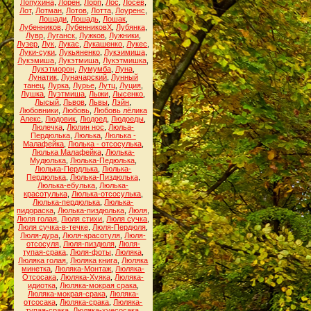
Лопухина
,
Лорен
,
Лорп
,
Лос
,
Лосев
,
Лот
,
Лотман
,
Лотов
,
Лотта
,
Лоуренс
,
Лошади
,
Лошадь
,
Лошак
,
Лубенников
,
ЛубенниковХ
,
Лубянка
,
Лувр
,
Луганск
,
Лужков
,
Лужники
,
Лузер
,
Лук
,
Лукас
,
Лукашенко
,
Лукес
,
Луки-суки
,
Лукьяненко
,
Лукэимиша
,
Лукэмиша
,
Лукэтмиша
,
Лукэтмишка
,
Лукэтморон
,
Лумумба
,
Луна
,
Лунатик
,
Луначарский
,
Лунный
танец
,
Лурка
,
Лурье
,
Лутц
,
Луция
,
Лушка
,
Луэтмиша
,
Лыжи
,
Лысенко
,
Лысый
,
Львов
,
Львы
,
Лэйн
,
Любовники
,
Любовь
,
Любовь лёлика
Алекс
,
Людовик
,
Людоед
,
Людоеды
,
Люлечка
,
Люлин нос
,
Люльа-
Пердюлька
,
Люлька
,
Люлька -
Малафейка
,
Люлька - отсосулька
,
Люлька Малафейка
,
Люлька-
Мудюлька
,
Люлька-Педюлька
,
Люлька-Пердлька
,
Люлька-
Пердюлька
,
Люлька-Пиздюлька
,
Люлька-ебулька
,
Люлька-
красотулька
,
Люлька-отсосулька
,
Люлька-пердюлька
,
Люлька-
пидораска
,
Люлька-пиздюлька
,
Люля
,
Люля голая
,
Люля стихи
,
Люля сучка
,
Люля сучка-в-течке
,
Люля-Пердюля
,
Люля-дура
,
Люля-красотуля
,
Люля-
отсосуля
,
Люля-пиздюля
,
Люля-
тупая-срака
,
Люля-фоты
,
Люляка
,
Люляка голая
,
Люляка книга
,
Люляка
минетка
,
Люляка-Монтаж
,
Люляка-
Отсосака
,
Люляка-Хуяка
,
Люляка-
идиотка
,
Люляка-мокрая срака
,
Люляка-мокрая-срака
,
Люляка-
отсосака
,
Люляка-срака
,
Люляка-
тупая-срака
,
Люляка-хуесосака
,