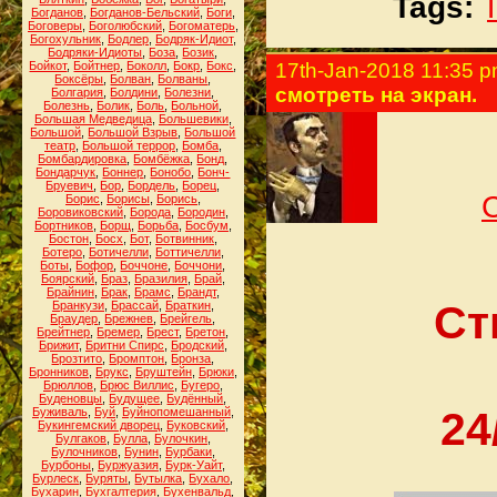
Tags:
Богданов
,
Богданов-Бельский
,
Боги
,
Боговеры
,
Боголюбский
,
Богоматерь
,
Богохульник
,
Бодлер
,
Бодряк-Идиот
,
Бодряки-Идиоты
,
Боза
,
Бозик
,
Бойкот
,
Бойтнер
,
Боколл
,
Бокр
,
Бокс
,
17th-Jan-2018 11:35 
Боксёры
,
Болван
,
Болваны
,
смотреть на экран.
Болгария
,
Болдини
,
Болезни
,
Болезнь
,
Болик
,
Боль
,
Больной
,
Большая Медведица
,
Большевики
,
Большой
,
Большой Взрыв
,
Большой
театр
,
Большой террор
,
Бомба
,
Бомбардировка
,
Бомбёжка
,
Бонд
,
Бондарчук
,
Боннер
,
Бонобо
,
Бонч-
Бруевич
,
Бор
,
Бордель
,
Борец
,
Борис
,
Борисы
,
Борись
,
Боровиковский
,
Борода
,
Бородин
,
Бортников
,
Борщ
,
Борьба
,
Босбум
,
Бостон
,
Босх
,
Бот
,
Ботвинник
,
Ботеро
,
Ботичелли
,
Боттичелли
,
Боты
,
Бофор
,
Боччоне
,
Боччони
,
Боярский
,
Браз
,
Бразилия
,
Брай
,
Брайнин
,
Брак
,
Брамс
,
Брандт
,
Ст
Бранкузи
,
Брассай
,
Браткин
,
Браудер
,
Брежнев
,
Брейгель
,
Брейтнер
,
Бремер
,
Брест
,
Бретон
,
Брижит
,
Бритни Спирс
,
Бродский
,
Брозтито
,
Бромптон
,
Бронза
,
Бронников
,
Брукс
,
Бруштейн
,
Брюки
,
Брюллов
,
Брюс Виллис
,
Бугеро
,
Буденовцы
,
Будущее
,
Будённый
,
24
Буживаль
,
Буй
,
Буйнопомешанный
,
Букингемский дворец
,
Буковский
,
Булгаков
,
Булла
,
Булочкин
,
Булочников
,
Бунин
,
Бурбаки
,
Бурбоны
,
Буржуазия
,
Бурк-Уайт
,
Бурлеск
,
Буряты
,
Бутылка
,
Бухало
,
Бухарин
,
Бухгалтерия
,
Бухенвальд
,