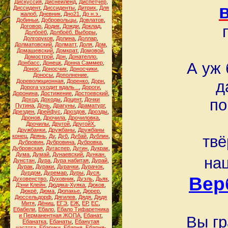
Дискуссия
,
Диснейленд
,
Диспетчер
,
Диссидент
,
Диссиденты
,
Дитрих
,
Для
жалоб
,
Дневник
,
Дно21
,
До н.э.
,
Добиньи
,
Добровольцы
,
Довлатов
,
Договор
,
Додик
,
Дожди
,
Доклад
,
Долбоёб
,
Долбоёб. Выборы
,
Долгоруков
,
Долина
,
Доллар
,
Долматовский
,
Долматт
,
Доля
,
Дом
,
Домашевский
,
Домкрат
,
Домовой
,
Домострой
,
Дон
,
Донателло
,
Донбасс
,
Донецк
,
Донна Саммер
,
А уж
Донос
,
Доносчик
,
Доносчики
,
Доносы
,
Дополнение
,
Дореволюционная
,
Доренко
,
Дорн
,
д
Дорога уходит вдаль...
,
Дороги
,
Доронина
,
Достижение
,
Достоевский
,
Доход
,
Доходы
,
Доцент
,
Дочки
по
Путина
,
Дочь
,
Драгуны
,
Драматург
,
Дрезден
,
Дрейфус
,
Дроздов
,
Дрозды
,
Дронов
,
Дрочила
,
Дрочиловка
,
Дрочилы
,
Другой
,
ДругойХ
,
Дружбанки
,
Дружбаны
,
Дружбаны
конец
,
Дрянь
,
Ду
,
Дуб
,
Дубай
,
Дублин
,
твё
Дубровин
,
Дубровина
,
Дубровка
,
Дубровская
,
Дугаспер
,
Дугин
,
Дукрак
,
Дума
,
Думай
,
Дунаевский
,
Дункан
,
на
Дунстан
,
Дура
,
Дура набитая
,
Дурай
,
Дурак
,
Дураки
,
Дурачки
,
Дурачок
,
Дурдом
,
Дуремар
,
Дуры
,
Дуся
,
Вер
Духовенство
,
Духовник
,
Дуэль
,
Дьяк
,
Дэни Клейн
,
Дюдяка-Хуяка
,
Дюков
,
Дюкрё
,
Дюма
,
Дюпакье
,
Дюрер
,
Дюссельдорф
,
Дягилев
,
Дядя
,
Дядя
Митя
,
Дёниц
,
ЕГЭ
,
ЕЖ
,
ЕР
,
ЕС
,
Ебабели
,
Ебало
,
Ебало Тифаретника
и Перманентная ЖОПА
,
Ебанат
,
Вы гр
Ебанатка
,
Ебанаты
,
Ебанутая
частота
,
Ебарики
,
Ебарня
,
Ебарня-