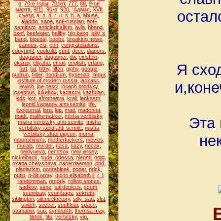
е
,
70-е годы
,
70лет
,
777
,
88
,
9-ое
марта
,
9/11
,
90-е
,
920
,
:Адамс
,
XVII
остал
съезд
,
a_n_d_r_u_s_h_a
,
abuse
,
aladdin_sane
,
anti-russian
,
anti-
semitism
,
anticlericalism
,
avla
,
bband
,
beef
,
beefeater
,
beilby
,
big bang
,
billy`s
band
,
bipedal
,
boobs
,
breaking news
,
cannes
,
ciu
,
cnn
,
congratulations
,
copyright
,
cuckold
,
cunt
,
dece
,
diapers
,
dugasper
,
dugusper
,
dw
,
einstein
,
eksray
,
eliyahu
,
email
,
english
,
erlang
,
Я схо
fart
,
fat
,
filthy
,
filton
,
giphy
,
google
,
gudrun
,
hitler
,
hoodlum
,
hyperion
,
imgur
,
institute of modern russia
,
jackass
,
и,коне
jewish
,
joe pesci
,
joseph brodsky
,
josephus
,
jukebox
,
kaganov
,
kazhdan
,
kds
,
kot_afromeeva
,
krall
,
lenkasm
,
leonid kaganov anti-semite
,
life
,
livejournal
,
lorp
,
lqp
,
mad
,
madonna
,
math
,
mathematiker
,
misha verbitsky
,
Эта 
misha verbitsky anti-semite
,
misha
verbitsky rabid anti-semite
,
misha
verbitsky stool pigeon
,
moma
,
не
moonshiners
,
motherfuckers
,
movies
,
murals
,
murder
,
nasa
,
nazy
,
necax
,
neklyueva
,
nemtsov
,
new jersey
,
nickelback
,
nude
,
odessa
,
olegmi
,
ontd
,
oxana chelysheva
,
paperdaemon
,
phd
,
plagiarism
,
podrabinek
,
poper
,
prick
,
putin
,
q-bit array
,
quinn elisabeth ii
,
r_l
,
randomman
,
regoriy
,
rolling stones
,
sadkov
,
sane
,
sardonicus
,
scum
,
scumbag
,
scumbags
,
sekreth
,
siblington
,
silencefactory
,
silly_sad
,
slut
,
snitch
,
soccer
,
souffleur
,
space
,
stomahin
,
sup
,
symbolith
,
theresa may
,
tiktok
,
tits
,
verbitsky
,
vip
,