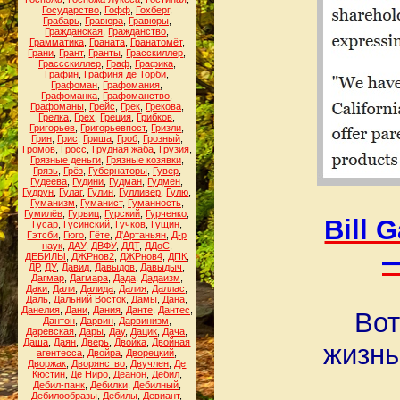
Государство
,
Гофф
,
Гохберг
,
Грабарь
,
Гравюра
,
Гравюры
,
Гражданская
,
Гражданство
,
Грамматика
,
Граната
,
Гранатомёт
,
Грани
,
Грант
,
Гранты
,
Грасскиллер
,
Грассскиллер
,
Граф
,
Графика
,
Графин
,
Графиня де Торби
,
Графоман
,
Графомания
,
Графоманка
,
Графоманство
,
Графоманы
,
Грейс
,
Грек
,
Грекова
,
Грелка
,
Грех
,
Греция
,
Грибков
,
Григорьев
,
Григорьевпост
,
Гризли
,
Грин
,
Грис
,
Гриша
,
Гроб
,
Грозный
,
Громов
,
Гросс
,
Грудная жаба
,
Грузия
,
Грязные деньги
,
Грязные козявки
,
Грязь
,
Грёз
,
Губернаторы
,
Гувер
,
Гудеева
,
Гудини
,
Гудман
,
Гудмен
,
Гудрун
,
Гулаг
,
Гулин
,
Гулливер
,
Гулю
,
Гуманизм
,
Гуманист
,
Гуманность
,
Гумилёв
,
Гурвиц
,
Гурский
,
Гурченко
,
Bill G
Гусар
,
Гусинский
,
Гучков
,
Гущин
,
Гэтсби
,
Гюго
,
Гёте
,
Д'Артаньян
,
Д-р
наук
,
ДАУ
,
ДВФУ
,
ДДТ
,
ДДоС
,
—
ДЕБИЛЫ
,
ДЖРнов2
,
ДЖРнов4
,
ДПК
,
ДР
,
ДУ
,
Давид
,
Давыдов
,
Давыдыч
,
Дагмар
,
Дагмара
,
Дада
,
Дадаизм
,
Даки
,
Дали
,
Далида
,
Далия
,
Даллас
,
Даль
,
Дальний Восток
,
Дамы
,
Дана
,
Данелия
,
Дани
,
Дания
,
Данте
,
Дантес
,
Вот
Дантон
,
Дарвин
,
Дарвинизм
,
Даревская
,
Дары
,
Дау
,
Дацик
,
Дача
,
Даша
,
Даян
,
Дверь
,
Двойка
,
Двойная
жизнь
агентесса
,
Двойра
,
Дворецкий
,
Дворжак
,
Дворянство
,
Двучлен
,
Де
Кюстин
,
Де Ниро
,
Деанон
,
Дебил
,
Дебил-панк
,
Дебилки
,
Дебилный
,
Дебилообразы
,
Дебилы
,
Девиант
,