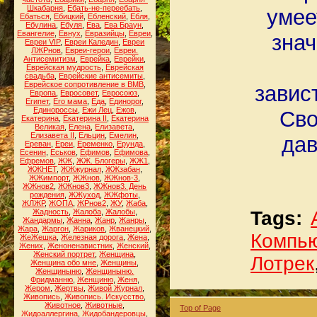
Шкабарня
,
Ебать-не-переебать
,
умее
Ебаться
,
Ебицкий
,
Ебленский
,
Ебля
,
Ебулина
,
Ебуля
,
Ева
,
Ева Браун
,
Евангелие
,
Евнух
,
Евразийцы
,
Евреи
,
знач
Евреи VIP
,
Евреи Каледин
,
Евреи
ЛЖРнов
,
Евреи-герои
,
Евреи.
Антисемитизм
,
Еврейка
,
Еврейки
,
Еврейская мудрость
,
Еврейская
свадьба
,
Еврейские антисемиты
,
Еврейское сопротивление в ВМВ
,
завис
Европа
,
Евросовет
,
Евросоюз
,
Египет
,
Его мама
,
Еда
,
Единорог
,
Единороссы
,
Ежи Лец
,
Ежов
,
Сво
Екатерина
,
Екатерина II
,
Екатерина
Великая
,
Елена
,
Елизавета
,
Елизавета II
,
Ельцин
,
Емелин
,
дав
Ереван
,
Ереи
,
Еременко
,
Ерунда
,
Есенин
,
Еськов
,
Ефимов
,
Ефимова
,
Ефремов
,
ЖЖ
,
ЖЖ. Блогеры
,
ЖЖ1
,
ЖЖНЕТ
,
ЖЖжурнал
,
ЖЖзабан
,
ЖЖимпорт
,
ЖЖнов
,
ЖЖнов-3
,
ЖЖнов2
,
ЖЖнов3
,
ЖЖнов3. День
рождения
,
ЖЖуход
,
ЖЖфоты
,
ЖЛЖР
,
ЖОПА
,
ЖРнов2
,
ЖУ
,
Жаба
,
Жадность
,
Жалоба
,
Жалобы
,
Tags:
Жандармы
,
Жанна
,
Жанр
,
Жанры
,
Жара
,
Жаргон
,
Жариков
,
Жванецкий
,
Компь
ЖеЖешка
,
Железная дорога
,
Жена
,
Жених
,
Женоненавистник
,
Женский
,
Женский портрет
,
Женщина
,
Лотрек
Женщина обо мне
,
Женщины
,
Женщиныню
,
Женщиныню.
Фридманню
,
Женщиню
,
Женя
,
Жером
,
Жертвы
,
Живой Журнал
,
Живопись
,
Живопись. Искусство
,
Животное
,
Животные
,
Top of Page
Жидоаллергина
,
Жидобандеровцы
,