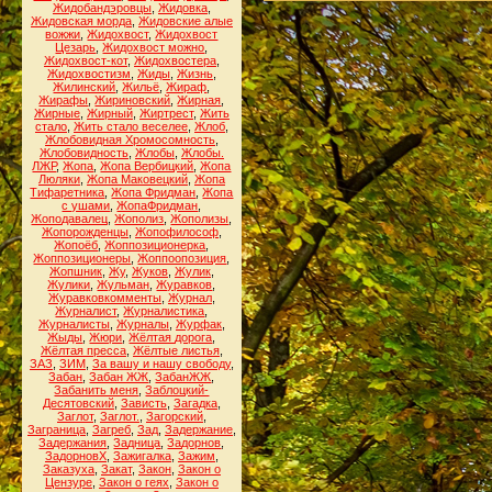
Жидобандэровцы
,
Жидовка
,
Жидовская морда
,
Жидовские алые
вожжи
,
Жидохвост
,
Жидохвост
Цезарь
,
Жидохвост можно
,
Жидохвост-кот
,
Жидохвостера
,
Жидохвостизм
,
Жиды
,
Жизнь
,
Жилинский
,
Жильё
,
Жираф
,
Жирафы
,
Жириновский
,
Жирная
,
Жирные
,
Жирный
,
Жиртрест
,
Жить
стало
,
Жить стало веселее
,
Жлоб
,
Жлобовидная Хромосомность
,
Жлобовидность
,
Жлобы
,
Жлобы.
ЛЖР
,
Жопа
,
Жопа Вербицкий
,
Жопа
Люляки
,
Жопа Маковецкий
,
Жопа
Тифаретника
,
Жопа Фридман
,
Жопа
с ушами
,
ЖопаФридман
,
Жоподавалец
,
Жополиз
,
Жополизы
,
Жопорожденцы
,
Жопофилософ
,
Жопоёб
,
Жоппозиционерка
,
Жоппозиционеры
,
Жоппоопозиция
,
Жопшник
,
Жу
,
Жуков
,
Жулик
,
Жулики
,
Жульман
,
Журавков
,
Журавковкомменты
,
Журнал
,
Журналист
,
Журналистика
,
Журналисты
,
Журналы
,
Журфак
,
Жыды
,
Жюри
,
Жёлтая дорога
,
Жёлтая пресса
,
Жёлтые листья
,
ЗАЗ
,
ЗИМ
,
За вашу и нашу свободу
,
Забан
,
Забан ЖЖ
,
ЗабанЖЖ
,
Забанить меня
,
Заблоцкий-
Десятовский
,
Зависть
,
Загадка
,
Заглот
,
Заглот.
,
Загорский
,
Заграница
,
Загреб
,
Зад
,
Задержание
,
Задержания
,
Задница
,
Задорнов
,
ЗадорновХ
,
Зажигалка
,
Зажим
,
Заказуха
,
Закат
,
Закон
,
Закон о
Цензуре
,
Закон о геях
,
Закон о