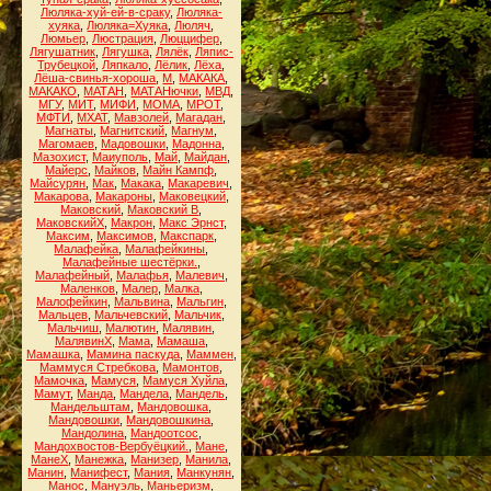
Люляка-хуй-ей-в-сраку
,
Люляка-
хуяка
,
Люляка=Хуяка
,
Люляч
,
Люмьер
,
Люстрация
,
Люццифер
,
Лягушатник
,
Лягушка
,
Лялёк
,
Ляпис-
Трубецкой
,
Ляпкало
,
Лёлик
,
Лёха
,
Лёша-свинья-хороша
,
М
,
МАКАКА
,
МАКАКО
,
МАТАН
,
МАТАНючки
,
МВД
,
МГУ
,
МИТ
,
МИФИ
,
МОМА
,
МРОТ
,
МФТИ
,
МХАТ
,
Мавзолей
,
Магадан
,
Магнаты
,
Магнитский
,
Магнум
,
Магомаев
,
Мадовошки
,
Мадонна
,
Мазохист
,
Маиуполь
,
Май
,
Майдан
,
Майерс
,
Майков
,
Майн Кампф
,
Майсурян
,
Мак
,
Макака
,
Макаревич
,
Макарова
,
Макароны
,
Маковецкий
,
Маковский
,
Маковский В
,
МаковскийХ
,
Макрон
,
Макс Эрнст
,
Максим
,
Максимов
,
Макспарк
,
Малафейка
,
Малафейкины
,
Малафейные шестёрки.
,
Малафейный
,
Малафья
,
Малевич
,
Маленков
,
Малер
,
Малка
,
Малофейкин
,
Мальвина
,
Мальгин
,
Мальцев
,
Мальчевский
,
Мальчик
,
Мальчиш
,
Малютин
,
Малявин
,
МалявинХ
,
Мама
,
Мамаша
,
Мамашка
,
Мамина паскуда
,
Маммен
,
Маммуся Стребкова
,
Мамонтов
,
Мамочка
,
Мамуся
,
Мамуся Хуйла
,
Мамут
,
Манда
,
Мандела
,
Мандель
,
Мандельштам
,
Мандовошка
,
Мандовошки
,
Мандовошкина
,
Мандолина
,
Мандоотсос
,
Мандохвостов-Вербуёцкий.
,
Мане
,
МанеХ
,
Манежка
,
Манизер
,
Манила
,
Манин
,
Манифест
,
Мания
,
Манкунян
,
Манос
,
Мануэль
,
Маньеризм
,