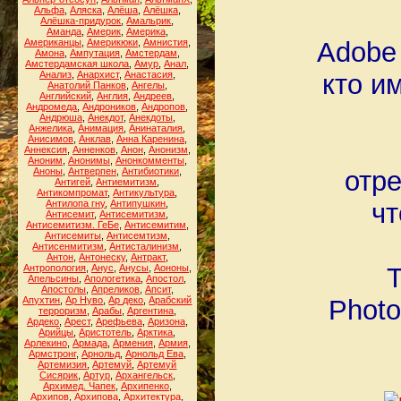
Альфа
,
Аляска
,
Алёша
,
Алёшка
,
Алёшка-придурок
,
Амальрик
,
Аманда
,
Америк
,
Америка
,
Американцы
,
Америкюки
,
Амнистия
,
Adobe
Амона
,
Ампутация
,
Амстердам
,
Амстердамская школа
,
Амур
,
Анал
,
Анализ
,
Анархист
,
Анастасия
,
кто и
Анатолий Панков
,
Ангелы
,
Английский
,
Англия
,
Андреев
,
Андромеда
,
Андроников
,
Андропов
,
Андрюша
,
Анекдот
,
Анекдоты
,
Анжелика
,
Анимация
,
Анинаталия
,
Анисимов
,
Анклав
,
Анна Каренина
,
Аннексия
,
Анненков
,
Анон
,
Анонизм
,
Аноним
,
Анонимы
,
Анонкомменты
,
Аноны
,
Антверпен
,
Антибиотики
,
отре
Антигей
,
Антиемитизм
,
Антикомпромат
,
Антикультура
,
Антилопа гну
,
Антипушкин
,
чт
Антисемит
,
Антисемитизм
,
Антисемитизм. ГеБе
,
Антисемитим
,
Антисемиты
,
Антисемтизм
,
Антисенмитизм
,
Антисталинизм
,
Антон
,
Антонеску
,
Антракт
,
Антропология
,
Анус
,
Анусы
,
Аононы
,
Т
Апельсины
,
Апологетика
,
Апостол
,
Апостолы
,
Апреликов
,
Апсит
,
Апухтин
,
Ар Нуво
,
Ар деко
,
Арабский
Photo
терроризм
,
Арабы
,
Аргентина
,
Ардеко
,
Арест
,
Арефьева
,
Аризона
,
Арийцы
,
Аристотель
,
Арктика
,
Арлекино
,
Армада
,
Армения
,
Армия
,
Армстронг
,
Арнольд
,
Арнольд Ева
,
Артемизия
,
Артемуй
,
Артемуй
Сисярик
,
Артур
,
Архангельск
,
Архимед. Чапек
,
Архипенко
,
Архипов
,
Архипова
,
Архитектура
,