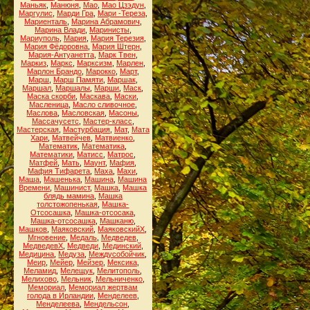
Маньяк
,
Манюня
,
Мао
,
Мао Цзэдун
,
Маргулис
,
Марди Гра
,
Мари -Тереза
,
Мариенталь
,
Марина Абрамович
,
Марина Влади
,
Маринисты
,
Мариуполь
,
Мария
,
Мария Терезия
,
Мария Фёдоровна
,
Мария Штерн
,
Мария-Антуанетта
,
Марк Твен
,
Маркиз
,
Маркс
,
Марксизм
,
Марлен
,
Марлон Брандо
,
Марокко
,
Март
,
Марш
,
Марш Памяти
,
Маршак
,
Маршал
,
Маршалы
,
Марши
,
Маск
,
Маска скорби
,
Маскава
,
Маски
,
Масленица
,
Масло сливочное
,
Маслова
,
Масловская
,
Масоны
,
Массачусетс
,
Мастер-класс
,
Мастерская
,
Мастурбация
,
Мат
,
Мата
Хари
,
Матвейчев
,
Матвиенко
,
Математик
,
Математика
,
Математики
,
Матисс
,
Матрос
,
Матфей
,
Мать
,
Маунт
,
Мафия
,
Мафия Тифарета
,
Маха
,
Махи
,
Маша
,
Машенька
,
Машина
,
Машина
Времени
,
Машинист
,
Машка
,
Машка
блядь мамина
,
Машка
толстожопенькая
,
Машка-
Отсосашка
,
Машка-отсосака
,
Машка-отсосашка
,
Машканю
,
Машков
,
Маяковский
,
МаяковскийХ
,
Мгновение
,
Медаль
,
Медведев
,
МедведевХ
,
Медведи
,
Мединский
,
Медицина
,
Медуза
,
Междусобойчик
,
Меир
,
Мейер
,
Мейзер
,
Мексика
,
Меламид
,
Мелещук
,
Мелитополь
,
Мелихово
,
Мельник
,
Мельниченко
,
Мемориал
,
Мемориал жертвам
голода в Ирландии
,
Менделеев
,
Менделеева
,
Мендельсон
,