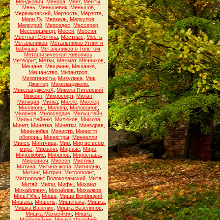
Мендкович
,
Менора
,
Мент
,
Менты
,
Мень
,
Меньшевик
,
Меньшов
,
Мережковский
,
Мерзость
,
Мерзота
,
Мери Лу
,
Меркель
,
Меркулов
,
Меркурий
,
Мерседес
,
Мессерер
,
Мессершмидт
,
Месси
,
Мессия
,
Местная Скотина
,
Местные
,
Месть
,
Метальников
,
Метальников Углич и
бабушка
,
Метальников о Толстом
,
Метафизическая живопись
,
Метеорит
,
Метки
,
Мехмат
,
Мечников
,
Мещане
,
Мещанин
,
Мещанка
,
Мещанство
,
Мизантроп
,
Мизогинисты
,
Мизулина
,
Мик
Джаггер
,
Микеланджело
,
МикеланджелоХ
,
Микола Питерский
,
Микоян
,
Микрософт
,
Милан
,
Милиция
,
Милка
,
Милле
,
Миллер
,
Миллионы
,
Милляр
,
Милованов
,
Милонов
,
Милосердие
,
Мильштейн
,
Мильштейнню
,
Милюков
,
Мимоза
,
Минет
,
Минетка
,
Минетки
,
Минздрав
,
Мини-юбка
,
Министр
,
Министр
обороны
,
Министры
,
Миннелли
,
Минск
,
Минтчица
,
Мир
,
Мир во всём
мире
,
Мирзоян
,
Мирные
,
Миро
,
Миролюбие
,
Миронов
,
Мирослава
,
Мирювисч
,
Миссон
,
Мистика
,
Митина
,
Митина-жопа
,
Митинаню
,
Митинг
,
Митрич
,
Митрополит
,
Митрополит Волоколамский
,
Митя
,
Митяй
,
Мифи
,
Мифы
,
Михаил
Михайлович
,
Михайлов
,
Михалков
,
Миш.ПФы
,
Миша
,
Миша Вербицкий
,
Мишака
,
Мишель
,
Мишенька
,
Мишка
,
Мишка Вазелин
,
Мишка Вазелинов
,
Мишка Малаейкин
,
Мишка
Малафейкин
,
Мишка Малофей
,