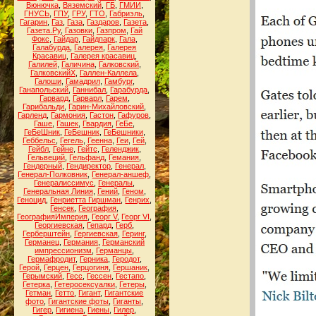
Вюнючка
,
Вяземский
,
ГБ
,
ГМИИ
,
ГНУСЬ
,
ГПУ
,
ГРУ
,
ГТО
,
Габриэль
,
Гагарин
,
Газ
,
Газа
,
Газдаров
,
Газета
,
Газета.Ру
,
Газовки
,
Газпром
,
Гай
Фокс
,
Гайдар
,
Гайдпарк
,
Гала
,
Галабурда
,
Галерея
,
Галерея
Красавиц
,
Галерея красавиц
,
Галилей
,
Галичина
,
Галковский
,
ГалковскийХ
,
Галлен-Каллела
,
Галоши
,
Гамадрил
,
Гамбург
,
Ганапольский
,
Ганнибал
,
Гарабурда
,
Гарвард
,
Гарварл
,
Гарем
,
Гарибальди
,
Гарин-Михайловский
,
Гарленд
,
Гармония
,
Гастон
,
Гафуров
,
Гаше
,
Гашек
,
Гвардия
,
ГеБе
,
ГеБеШник
,
ГеБешник
,
ГеБешники
,
Геббельс
,
Гегель
,
Геенна
,
Геи
,
Гей
,
Гейбл
,
Гейне
,
Гейтс
,
Геленджик
,
Гельвеций
,
Гельфанд
,
Гемания
,
Гендерный
,
Гендиректор
,
Генерал
,
Генерал-Полковник
,
Генерал-аншеф
,
Генералиссимус
,
Генералы
,
Генеральная Линия
,
Гений
,
Геном
,
Геноцид
,
Генриетта Гиршман
,
Генрих
,
Генсек
,
География
,
ГеографияИмперия
,
Георг V
,
Георг VI
,
Георгиевская
,
Гепард
,
Герб
,
Герберштейн
,
Гергиевская
,
Геринг
,
Германец
,
Германия
,
Германский
импрессионизм
,
Германцы
,
Гермафродит
,
Герника
,
Геродот
,
Герой
,
Герцен
,
Герцогиня
,
Гершаник
,
Герымский
,
Гесс
,
Гессен
,
Гестапо
,
Гетерка
,
Гетеросексуалки
,
Гетеры
,
Гетман
,
Гетто
,
Гигант
,
Гигантские
фото
,
Гигантские фоты
,
Гиганты
,
Гигер
,
Гигиена
,
Гиены
,
Гилер
,