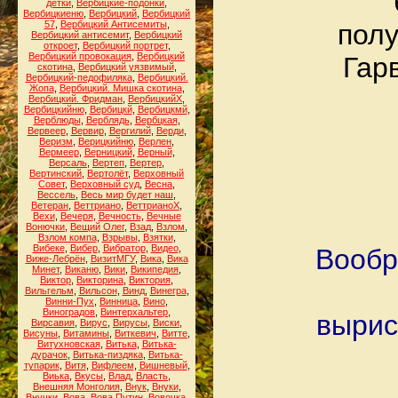
детки
,
Вербицкие-подонки
,
Вербицкиеню
,
Вербицкий
,
Вербицкий
57
,
Вербицкий Антисемиты
,
полу
Вербицкий антисемит
,
Вербицкий
откроет
,
Вербицкий портрет
,
Вербицкий провокация
,
Вербицкий
Гар
скотина
,
Вербицкий уязвимый
,
Вербицкий-педофиляка
,
Вербицкий.
Жопа
,
Вербицкий. Мишка скотина
,
Вербицкий. Фридман
,
ВербицкийХ
,
Вербицкийню
,
Вербицкй
,
Вербицкмй
,
Верблюды
,
Верблядь
,
Вербцкая
,
Вервеер
,
Вервир
,
Вергилий
,
Верди
,
Веризм
,
Верицкийню
,
Верлен
,
Вермеер
,
Верницкий
,
Верный
,
Версаль
,
Вертеп
,
Вертер
,
Вертинский
,
Вертолёт
,
Верховный
Совет
,
Верховный суд
,
Весна
,
Вессель
,
Весь мир будет наш
,
Ветеран
,
Веттриано
,
ВеттрианоХ
,
Вехи
,
Вечеря
,
Вечность
,
Вечные
Вонючки
,
Вещий Олег
,
Взад
,
Взлом
,
Взлом компа
,
Взрывы
,
Взятки
,
Вибеке
,
Вибер
,
Вибратор
,
Видео
,
Вообр
Виже-Лебрён
,
ВизитМГУ
,
Вика
,
Вика
Минет
,
Виканю
,
Вики
,
Википедия
,
Виктор
,
Викторина
,
Виктория
,
Вильгельм
,
Вильсон
,
Винд
,
Винегра
,
Винни-Пух
,
Винница
,
Вино
,
Виноградов
,
Винтерхальтер
,
вырис
Вирсавия
,
Вирус
,
Вирусы
,
Виски
,
Висуны
,
Витамины
,
Виткевич
,
Витте
,
Витухновская
,
Витька
,
Витька-
дурачок
,
Витька-пиздяка
,
Витька-
тупарик
,
Витя
,
Вифлеем
,
Вишневый
,
Виька
,
Вкусы
,
Влад
,
Власть
,
Внешняя Монголия
,
Внук
,
Внуки
,
Внучки
,
Вова
,
Вова Путин
,
Вовочка
,