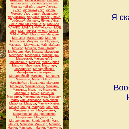
тупая-срака
,
Люляка-хуесосака
,
Люляка-хуй-ей-в-сраку
,
Люляка-
хуяка
,
Люляка=Хуяка
,
Люляч
,
Люмьер
,
Люстрация
,
Люццифер
,
Я ск
Лягушатник
,
Лягушка
,
Лялёк
,
Ляпис-
Трубецкой
,
Ляпкало
,
Лёлик
,
Лёха
,
Лёша-свинья-хороша
,
М
,
МАКАКА
,
МАКАКО
,
МАТАН
,
МАТАНючки
,
МВД
,
МГУ
,
МИТ
,
МИФИ
,
МОМА
,
МРОТ
,
МФТИ
,
МХАТ
,
Мавзолей
,
Магадан
,
Магнаты
,
Магнитский
,
Магнум
,
Магомаев
,
Мадовошки
,
Мадонна
,
Мазохист
,
Маиуполь
,
Май
,
Майдан
,
Майерс
,
Майков
,
Майн Кампф
,
Майсурян
,
Мак
,
Макака
,
Макаревич
,
Макарова
,
Макароны
,
Маковецкий
,
Маковский
,
Маковский В
,
МаковскийХ
,
Макрон
,
Макс Эрнст
,
Максим
,
Максимов
,
Макспарк
,
Малафейка
,
Малафейкины
,
Малафейные шестёрки.
,
Малафейный
,
Малафья
,
Малевич
,
Маленков
,
Малер
,
Малка
,
Малофейкин
,
Мальвина
,
Мальгин
,
Воо
Мальцев
,
Мальчевский
,
Мальчик
,
Мальчиш
,
Малютин
,
Малявин
,
МалявинХ
,
Мама
,
Мамаша
,
Мамашка
,
Мамина паскуда
,
Маммен
,
Маммуся Стребкова
,
Мамонтов
,
Мамочка
,
Мамуся
,
Мамуся Хуйла
,
Мамут
,
Манда
,
Мандела
,
Мандель
,
Мандельштам
,
Мандовошка
,
Мандовошки
,
Мандовошкина
,
Мандолина
,
Мандоотсос
,
Мандохвостов-Вербуёцкий.
,
Мане
,
МанеХ
,
Манежка
,
Манизер
,
Манила
,
Манин
,
Манифест
,
Мания
,
Манкунян
,