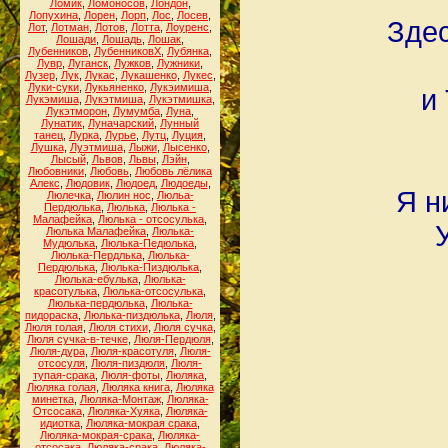
Ломик
,
Ломоносов
,
Лондон
,
Лопухина
,
Лорен
,
Лорп
,
Лос
,
Лосев
,
Здес
Лот
,
Лотман
,
Лотов
,
Лотта
,
Лоуренс
,
Лошади
,
Лошадь
,
Лошак
,
Лубенников
,
ЛубенниковХ
,
Лубянка
,
Лувр
,
Луганск
,
Лужков
,
Лужники
,
Лузер
,
Лук
,
Лукас
,
Лукашенко
,
Лукес
,
Луки-суки
,
Лукьяненко
,
Лукэимиша
,
и
Лукэмиша
,
Лукэтмиша
,
Лукэтмишка
,
Лукэтморон
,
Лумумба
,
Луна
,
Лунатик
,
Луначарский
,
Лунный
танец
,
Лурка
,
Лурье
,
Лутц
,
Луция
,
Лушка
,
Луэтмиша
,
Лыжи
,
Лысенко
,
Лысый
,
Львов
,
Львы
,
Лэйн
,
Любовники
,
Любовь
,
Любовь лёлика
Алекс
,
Людовик
,
Людоед
,
Людоеды
,
Я н
Люлечка
,
Люлин нос
,
Люльа-
Пердюлька
,
Люлька
,
Люлька -
Малафейка
,
Люлька - отсосулька
,
Люлька Малафейка
,
Люлька-
Мудюлька
,
Люлька-Педюлька
,
Люлька-Пердлька
,
Люлька-
Пердюлька
,
Люлька-Пиздюлька
,
Люлька-ебулька
,
Люлька-
красотулька
,
Люлька-отсосулька
,
Люлька-пердюлька
,
Люлька-
пидораска
,
Люлька-пиздюлька
,
Люля
,
Люля голая
,
Люля стихи
,
Люля сучка
,
Люля сучка-в-течке
,
Люля-Пердюля
,
Люля-дура
,
Люля-красотуля
,
Люля-
отсосуля
,
Люля-пиздюля
,
Люля-
тупая-срака
,
Люля-фоты
,
Люляка
,
Люляка голая
,
Люляка книга
,
Люляка
минетка
,
Люляка-Монтаж
,
Люляка-
Отсосака
,
Люляка-Хуяка
,
Люляка-
идиотка
,
Люляка-мокрая срака
,
Люляка-мокрая-срака
,
Люляка-
отсосака
,
Люляка-срака
,
Люляка-