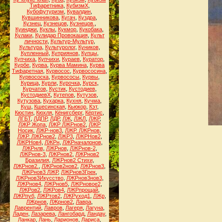
Тифаретника
,
КубизмХ
,
Кубофутуризм
,
Кувалдин
,
Кувшинникова
,
Кугач
,
Куздра
,
Кузнец
,
Кузнецов
,
Кузнецов.
,
Куинджи
,
Куклы
,
Кукмор
,
Кукобака
,
Кулаки
,
Кулидар Провокация
,
Культ
личности
,
Культур-Мультур
,
Культура
,
Культуролог
,
Куников
,
Купленный
,
Куприянов
,
Купцы
,
Купчиха
,
Купчихи
,
Кураев
,
Куратор
,
Курбе
,
Курва
,
Курва Мамина
,
Курва
Тифаретная
,
Курвосос
,
Курвососина
,
Курвососка
,
Курвососы
,
Курвы
,
Курица
,
Курли
,
Курочка
,
Курск
,
Курчатов
,
Кустик
,
Кустодиев
,
КустодиевХ
,
Кутепов
,
Кутузов
,
Кутузова
,
Кухарка
,
Кухня
,
Кучма
,
Куш
,
Кшесинская
,
Кьюкор
,
Кэт
,
Кюстин
,
Кюхля
,
Кёнигсберг
,
Кёртис
,
ЛГБТ
,
ЛДПР
,
ЛДР
,
ЛЖ
,
ЛЖЛ
,
ЛЖР
,
ЛЖР Жопа
,
ЛЖР ЛЖРнов2
,
ЛЖР
Носик
,
ЛЖР-нов3
,
ЛЖР. ЛЖРнов
,
ЛЖР. ЛЖРнов2
,
ЛЖР3
,
ЛЖРНов2
,
ЛЖРНов4
,
ЛЖРн
,
ЛЖРначалонов
,
ЛЖРнлв
,
ЛЖРнов
,
ЛЖРнов-2
,
ЛЖРнов-3
,
ЛЖРнов2
,
ЛЖРнов2
Бразилия
,
ЛЖРнов2 Стихи
,
ЛЖРнов2.
,
ЛЖРнов2нов2
,
ЛЖРнов3
,
ЛЖРнов3 ЛЖР
,
ЛЖРнов3Грек
,
 
ЛЖРнов3Икусство
,
ЛЖРнов3нов3
,
ЛЖРнов4
,
ЛЖРнов5
,
ЛЖРновое2
,
ЛЖРов2
,
ЛЖРов4
,
ЛЖРпрощай
,
ЛЖРпуб
,
ЛЖРтов2
,
ЛЖРуход1
,
ЛЖр
,
ЛЖрнов
,
ЛЖрнов2
,
Лавра
,
Лаврентий
,
Лавров
,
Лагеря
,
Лагуна
,
Ладен
,
Лазарева
,
Лангобард
,
Ландау
,
Ланкар
,
Лань
,
Ларионов
,
Лариса
,