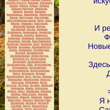
иску
Альпер-отсосун
,
Альтман
,
АльтманХ
,
Альфа
,
Аляска
,
Алёша
,
Алёшка
,
Алёшка-придурок
,
Амальрик
,
Аманда
,
Америк
,
Америка
,
Американцы
,
Америкюки
,
Амнистия
,
Амона
,
Ампутация
,
Амстердам
,
Амстердамская школа
,
Амур
,
Анал
,
Анализ
,
Анархист
,
Анастасия
,
И р
Анатолий Панков
,
Ангелы
,
Английский
,
Англия
,
Андреев
,
Андромеда
,
Андроников
,
Андропов
,
Ф
Андрюша
,
Анекдот
,
Анекдоты
,
Анжелика
,
Анимация
,
Анинаталия
,
Анисимов
,
Анклав
,
Анна Каренина
,
Новые
Аннексия
,
Анненков
,
Анон
,
Анонизм
,
Аноним
,
Анонимы
,
Анонкомменты
,
Аноны
,
Антверпен
,
Антибиотики
,
Антигей
,
Антиемитизм
,
Антикомпромат
,
Антикультура
,
Антилопа гну
,
Антипушкин
,
Здесь
Антисемит
,
Антисемитизм
,
Антисемитизм. ГеБе
,
Антисемитим
,
Антисемиты
,
Антисемтизм
,
Антисенмитизм
,
Антисталинизм
,
Антон
,
Антонеску
,
Антракт
,
Антропология
,
Анус
,
Анусы
,
Аононы
,
Апельсины
,
Апологетика
,
Апостол
,
Апостолы
,
Апреликов
,
Апсит
,
Апухтин
,
Ар Нуво
,
Ар деко
,
Арабский
терроризм
,
Арабы
,
Аргентина
,
Ардеко
,
Арест
,
Арефьева
,
Аризона
,
Арийцы
,
Аристотель
,
Арктика
,
Арлекино
,
Армада
,
Армения
,
Армия
,
Я 
Армстронг
,
Арнольд
,
Арнольд Ева
,
Артемизия
,
Артемуй
,
Артемуй
Сисярик
,
Артур
,
Архангельск
,
Са
Архимед. Чапек
,
Архипенко
,