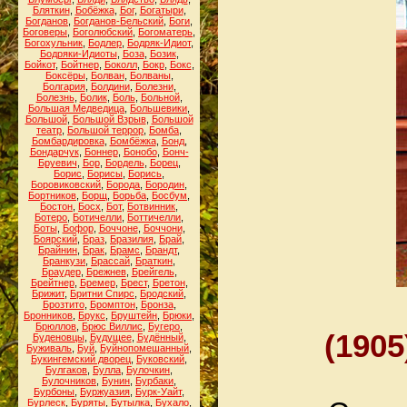
Бляткин
,
Бобёжка
,
Бог
,
Богатыри
,
Богданов
,
Богданов-Бельский
,
Боги
,
Боговеры
,
Боголюбский
,
Богоматерь
,
Богохульник
,
Бодлер
,
Бодряк-Идиот
,
Бодряки-Идиоты
,
Боза
,
Бозик
,
Бойкот
,
Бойтнер
,
Боколл
,
Бокр
,
Бокс
,
Боксёры
,
Болван
,
Болваны
,
Болгария
,
Болдини
,
Болезни
,
Болезнь
,
Болик
,
Боль
,
Больной
,
Большая Медведица
,
Большевики
,
Большой
,
Большой Взрыв
,
Большой
театр
,
Большой террор
,
Бомба
,
Бомбардировка
,
Бомбёжка
,
Бонд
,
Бондарчук
,
Боннер
,
Бонобо
,
Бонч-
Бруевич
,
Бор
,
Бордель
,
Борец
,
Борис
,
Борисы
,
Борись
,
Боровиковский
,
Борода
,
Бородин
,
Бортников
,
Борщ
,
Борьба
,
Босбум
,
Бостон
,
Босх
,
Бот
,
Ботвинник
,
Ботеро
,
Ботичелли
,
Боттичелли
,
Боты
,
Бофор
,
Боччоне
,
Боччони
,
Боярский
,
Браз
,
Бразилия
,
Брай
,
Брайнин
,
Брак
,
Брамс
,
Брандт
,
Бранкузи
,
Брассай
,
Браткин
,
Браудер
,
Брежнев
,
Брейгель
,
Брейтнер
,
Бремер
,
Брест
,
Бретон
,
Брижит
,
Бритни Спирс
,
Бродский
,
Брозтито
,
Бромптон
,
Бронза
,
Бронников
,
Брукс
,
Бруштейн
,
Брюки
,
Брюллов
,
Брюс Виллис
,
Бугеро
,
(1905
Буденовцы
,
Будущее
,
Будённый
,
Буживаль
,
Буй
,
Буйнопомешанный
,
Букингемский дворец
,
Буковский
,
Булгаков
,
Булла
,
Булочкин
,
Булочников
,
Бунин
,
Бурбаки
,
Бурбоны
,
Буржуазия
,
Бурк-Уайт
,
Бурлеск
,
Буряты
,
Бутылка
,
Бухало
,