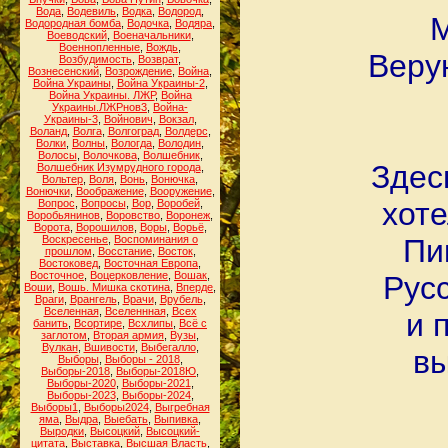
Вода
,
Водевиль
,
Водка
,
Водород
,
М
Водородная бомба
,
Водочка
,
Водяра
,
Воеводский
,
Военачальники
,
Военнопленные
,
Вождь
,
Веру
Возбудимость
,
Возврат
,
Вознесенский
,
Возрождение
,
Война
,
Война Украины
,
Война Украины-2
,
Война Украины. ЛЖР
,
Война
Украины.ЛЖРнов3
,
Война-
Украины-3
,
Войнович
,
Вокзал
,
Воланд
,
Волга
,
Волгоград
,
Волдерс
,
Волки
,
Волны
,
Вологда
,
Володин
,
Волосы
,
Волочкова
,
Волшебник
,
Здес
Волшебник Изумрудного города
,
Вольтер
,
Воля
,
Вонь
,
Вонючка
,
Вонючки
,
Воображение
,
Вооружение
,
хоте
Вопрос
,
Вопросы
,
Вор
,
Воробей
,
Воробьянинов
,
Воровство
,
Воронеж
,
Ворота
,
Ворошилов
,
Воры
,
Ворьё
,
Воскресенье
,
Воспоминания о
Пи
прошлом
,
Восстание
,
Восток
,
Востоковед
,
Восточная Европа
,
Восточное
,
Воцерковление
,
Вошак
,
Рус
Воши
,
Вошь. Мишка скотина
,
Вперде
,
Враги
,
Врангель
,
Врачи
,
Врубель
,
Вселенная
,
Вселеннная
,
Всех
и 
банить
,
Всортире
,
Всхлипы
,
Всё с
заглотом
,
Вторая армия
,
Вузы
,
Вулкан
,
Вшивости
,
Выбегалло
,
вы
Выборы
,
Выборы - 2018
,
Выборы-2018
,
Выборы-2018Ю
,
Выборы-2020
,
Выборы-2021
,
Выборы-2023
,
Выборы-2024
,
Выборы1
,
Выборы2024
,
Выгребная
яма
,
Выдра
,
Выебать
,
Выпивка
,
Выродки
,
Высоцкий
,
Высоцкий-
цитата
,
Выставка
,
Высшая Власть
,