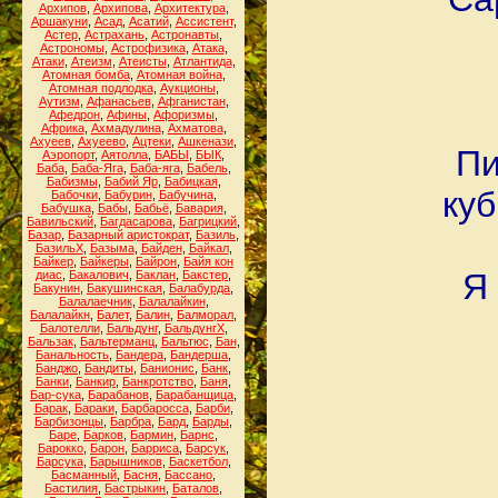
Архипов
,
Архипова
,
Архитектура
,
Аршакуни
,
Асад
,
Асатий
,
Ассистент
,
Астер
,
Астрахань
,
Астронавты
,
Астрономы
,
Астрофизика
,
Атака
,
Атаки
,
Атеизм
,
Атеисты
,
Атлантида
,
Атомная бомба
,
Атомная война
,
Атомная подлодка
,
Аукционы
,
Аутизм
,
Афанасьев
,
Афганистан
,
Афедрон
,
Афины
,
Афоризмы
,
Африка
,
Ахмадулина
,
Ахматова
,
Ахуеев
,
Ахуеево
,
Ацтеки
,
Ашкенази
,
Пи
Аэропорт
,
Аятолла
,
БАБЫ
,
БЫК
,
Баба
,
Баба-Яга
,
Баба-яга
,
Бабель
,
Бабизмы
,
Бабий Яр
,
Бабицкая
,
куб
Бабочки
,
Бабурин
,
Бабучина
,
Бабушка
,
Бабы
,
Бабьё
,
Бавария
,
Бавильский
,
Багдасарова
,
Багрицкий
,
Базар
,
Базарный аристократ
,
Базиль
,
БазильХ
,
Базыма
,
Байден
,
Байкал
,
Байкер
,
Байкеры
,
Байрон
,
Байя кон
Я
диас
,
Бакалович
,
Баклан
,
Бакстер
,
Бакунин
,
Бакушинская
,
Балабурда
,
Балалаечник
,
Балалайкин
,
Балалайкн
,
Балет
,
Балин
,
Балморал
,
Балотелли
,
Бальдунг
,
БальдунгХ
,
Бальзак
,
Бальтерманц
,
Бальтюс
,
Бан
,
Банальность
,
Бандера
,
Бандерша
,
Банджо
,
Бандиты
,
Банионис
,
Банк
,
Банки
,
Банкир
,
Банкротство
,
Баня
,
Бар-сука
,
Барабанов
,
Барабанщица
,
Барак
,
Бараки
,
Барбаросса
,
Барби
,
Барбизонцы
,
Барбра
,
Бард
,
Барды
,
Баре
,
Барков
,
Бармин
,
Барнс
,
Барокко
,
Барон
,
Барриса
,
Барсук
,
Барсука
,
Барышников
,
Баскетбол
,
Басманный
,
Басня
,
Бассано
,
Бастилия
,
Бастрыкин
,
Баталов
,