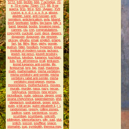
5772
,
630
,
66300
,
666
,
7 октября
,
70-
е
,
70-е годы
,
70лет
,
777
,
88
,
9-ое
марта
,
9/11
,
90-е
,
920
,
:Адамс
,
XVII
съезд
,
a_n_d_r_u_s_h_a
,
abuse
,
aladdin_sane
,
anti-russian
,
anti-
semitism
,
anticlericalism
,
avla
,
bband
,
beef
,
beefeater
,
beilby
,
big bang
,
billy`s
band
,
bipedal
,
boobs
,
breaking news
,
cannes
,
ciu
,
cnn
,
congratulations
,
copyright
,
cuckold
,
cunt
,
dece
,
diapers
,
dugasper
,
dugusper
,
dw
,
einstein
,
eksray
,
eliyahu
,
email
,
english
,
erlang
,
fart
,
fat
,
filthy
,
filton
,
giphy
,
google
,
gudrun
,
hitler
,
hoodlum
,
hyperion
,
imgur
,
institute of modern russia
,
jackass
,
jewish
,
joe pesci
,
joseph brodsky
,
josephus
,
jukebox
,
kaganov
,
kazhdan
,
kds
,
kot_afromeeva
,
krall
,
lenkasm
,
leonid kaganov anti-semite
,
life
,
livejournal
,
lorp
,
lqp
,
mad
,
madonna
,
math
,
mathematiker
,
misha verbitsky
,
misha verbitsky anti-semite
,
misha
verbitsky rabid anti-semite
,
misha
verbitsky stool pigeon
,
moma
,
moonshiners
,
motherfuckers
,
movies
,
murals
,
murder
,
nasa
,
nazy
,
necax
,
neklyueva
,
nemtsov
,
new jersey
,
nickelback
,
nude
,
odessa
,
olegmi
,
ontd
,
oxana chelysheva
,
paperdaemon
,
phd
,
plagiarism
,
podrabinek
,
poper
,
prick
,
putin
,
q-bit array
,
quinn elisabeth ii
,
r_l
,
randomman
,
regoriy
,
rolling stones
,
sadkov
,
sane
,
sardonicus
,
scum
,
scumbag
,
scumbags
,
sekreth
,
siblington
,
silencefactory
,
silly_sad
,
slut
,
snitch
,
soccer
,
souffleur
,
space
,
stomahin
,
sup
,
symbolith
,
theresa may
,