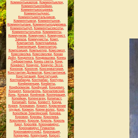
Комментыкарпов
,
Комментыклон
,
Комментыкопейкин
,
Комментыкосырева
,
Комментылукес
,
Комментыметальников
,
Комментымои
,
Комментынов
,
Комментыпанк
,
Комментыподдержка
,
Комментыпуб
,
Комментысексоты
,
Комментытатьяна
,
Коммменты
,
Коммунизм
,
Коммунист
,
Коммунист.
Зараза
,
Коммунисты
,
Комп
,
Компартия
,
Компграфика
,
Компиляция
,
Композитор
,
Композиция
,
Компьютер
,
Комсомол
,
Комсомолка
,
Комсомолки
,
Конан
Дойл
,
Кондопога
,
Кондрашова
,
Конец
Тифаретника
,
Конец света
,
Кони
,
Конквест
,
Конкурс
,
Конкурс-Эссе
,
Кононов
,
Конопля
,
Консерватория
,
Константин Долматов
,
Константинов
,
Констатация
,
Конституция
,
Контрабанда
,
Контрабас
,
Контуры
,
Конференции
,
Конфеты
,
Конформизм
,
Конфуций
,
Концевич
,
Концерт
,
Концлагерь
,
Кончаловский
,
Конь
,
Коньки
,
Конёнков
,
Кооперация
,
Копейкин
,
Копенгаген
,
Копипаст
,
Копирайт
,
Копы
,
Корветт
,
Корда
,
Корея
,
Коржавин
,
Коринт
,
Кормление
грудью
,
Кормон
,
Корни волос
,
Коро
,
Коробков-Землянский
,
Корова
,
Коровин
,
Коровы
,
Королева
,
Короленко
,
Короли
,
Король
,
Король
Карл
,
Королёв
,
Коронавирус
,
Коронавирус Плакатки
,
Коронавируснов2
,
Коронация
,
Корреджо
,
Коррупция
,
Корсет
,