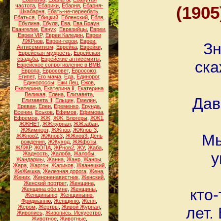
частота
,
Ебарики
,
Ебарня
,
Ебарня-
(1905
Шкабарня
,
Ебать-не-переебать
,
Ебаться
,
Ебицкий
,
Ебленский
,
Ебля
,
Ебулина
,
Ебуля
,
Ева
,
Ева Браун
,
Евангелие
,
Евнух
,
Евразийцы
,
Евреи
,
Евреи VIP
,
Евреи Каледин
,
Евреи
ЛЖРнов
,
Евреи-герои
,
Евреи.
Зн
Антисемитизм
,
Еврейка
,
Еврейки
,
Еврейская мудрость
,
Еврейская
свадьба
,
Еврейские антисемиты
,
ска
Еврейское сопротивление в ВМВ
,
Европа
,
Евросовет
,
Евросоюз
,
Египет
,
Его мама
,
Еда
,
Единорог
,
Единороссы
,
Ежи Лец
,
Ежов
,
Екатерина
,
Екатерина II
,
Екатерина
Великая
,
Елена
,
Елизавета
,
Дав
Елизавета II
,
Ельцин
,
Емелин
,
Ереван
,
Ереи
,
Еременко
,
Ерунда
,
Есенин
,
Еськов
,
Ефимов
,
Ефимова
,
Ефремов
,
ЖЖ
,
ЖЖ. Блогеры
,
ЖЖ1
,
ЖЖНЕТ
,
ЖЖжурнал
,
ЖЖзабан
,
ЖЖимпорт
,
ЖЖнов
,
ЖЖнов-3
,
Мы
ЖЖнов2
,
ЖЖнов3
,
ЖЖнов3. День
рождения
,
ЖЖуход
,
ЖЖфоты
,
ЖЛЖР
,
ЖОПА
,
ЖРнов2
,
ЖУ
,
Жаба
,
у
Жадность
,
Жалоба
,
Жалобы
,
Жандармы
,
Жанна
,
Жанр
,
Жанры
,
Жара
,
Жаргон
,
Жариков
,
Жванецкий
,
ЖеЖешка
,
Железная дорога
,
Жена
,
Жених
,
Женоненавистник
,
Женский
,
Женский портрет
,
Женщина
,
Женщина обо мне
,
Женщины
,
кто-
Женщиныню
,
Женщиныню.
Фридманню
,
Женщиню
,
Женя
,
Жером
,
Жертвы
,
Живой Журнал
,
лет.
Живопись
,
Живопись. Искусство
,
Животное
,
Животные
,