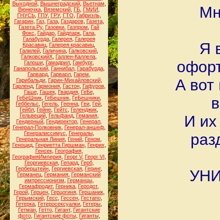
Выходной
,
Вышнеградский
,
Вьетнам
,
Мн
Вюнючка
,
Вяземский
,
ГБ
,
ГМИИ
,
ГНУСЬ
,
ГПУ
,
ГРУ
,
ГТО
,
Габриэль
,
Гагарин
,
Газ
,
Газа
,
Газдаров
,
Газета
,
Газета.Ру
,
Газовки
,
Газпром
,
Гай
Фокс
,
Гайдар
,
Гайдпарк
,
Гала
,
Галабурда
,
Галерея
,
Галерея
Я 
Красавиц
,
Галерея красавиц
,
Галилей
,
Галичина
,
Галковский
,
ГалковскийХ
,
Галлен-Каллела
,
офорт
Галоши
,
Гамадрил
,
Гамбург
,
Ганапольский
,
Ганнибал
,
Гарабурда
,
Гарвард
,
Гарварл
,
Гарем
,
А вот
Гарибальди
,
Гарин-Михайловский
,
Гарленд
,
Гармония
,
Гастон
,
Гафуров
,
Гаше
,
Гашек
,
Гвардия
,
ГеБе
,
в
ГеБеШник
,
ГеБешник
,
ГеБешники
,
Геббельс
,
Гегель
,
Геенна
,
Геи
,
Гей
,
Гейбл
,
Гейне
,
Гейтс
,
Геленджик
,
Гельвеций
,
Гельфанд
,
Гемания
,
И их
Гендерный
,
Гендиректор
,
Генерал
,
Генерал-Полковник
,
Генерал-аншеф
,
Генералиссимус
,
Генералы
,
раз
Генеральная Линия
,
Гений
,
Геном
,
Геноцид
,
Генриетта Гиршман
,
Генрих
,
Генсек
,
География
,
ГеографияИмперия
,
Георг V
,
Георг VI
,
Георгиевская
,
Гепард
,
Герб
,
Герберштейн
,
Гергиевская
,
Геринг
,
УНИ
Германец
,
Германия
,
Германский
импрессионизм
,
Германцы
,
Гермафродит
,
Герника
,
Геродот
,
Герой
,
Герцен
,
Герцогиня
,
Гершаник
,
Герымский
,
Гесс
,
Гессен
,
Гестапо
,
Гетерка
,
Гетеросексуалки
,
Гетеры
,
Гетман
,
Гетто
,
Гигант
,
Гигантские
фото
,
Гигантские фоты
,
Гиганты
,