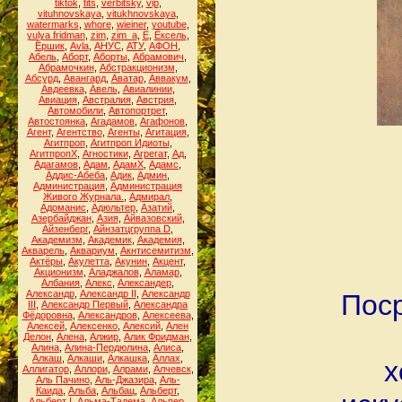
tiktok
,
tits
,
verbitsky
,
vip
,
vituhnovskaya
,
vitukhnovskaya
,
watermarks
,
whore
,
wieiner
,
youtube
,
yulya fridman
,
zim
,
zim_a
,
Ё
,
Ёксель
,
Ёршик
,
Аvla
,
АНУС
,
АТУ
,
АФОН
,
Абель
,
Аборт
,
Аборты
,
Абрамович
,
Абрамочкин
,
Абстракционизм
,
Абсурд
,
Авангард
,
Аватар
,
Аввакум
,
Авдеевка
,
Авель
,
Авиалинии
,
Авиация
,
Австралия
,
Австрия
,
Автомобили
,
Автопортрет
,
Автостоянка
,
Агадамов
,
Агафонов
,
Агент
,
Агентство
,
Агенты
,
Агитация
,
Агитпроп
,
Агитпроп Идиоты
,
АгитпропХ
,
Агностики
,
Агрегат
,
Ад
,
Адагамов
,
Адам
,
АдамХ
,
Адамс
,
Аддис-Абеба
,
Адик
,
Админ
,
Администрация
,
Администрация
Живого Журнала.
,
Адмирал
,
Адоманис
,
Адюльтер
,
Азатий
,
 
Азербайджан
,
Азия
,
Айвазовский
,
Айзенберг
,
Айнзатцгруппа D
,
Академизм
,
Академик
,
Академия
,
Акварель
,
Аквариум
,
Акнтисемитизм
,
Актёры
,
Акулетта
,
Акунин
,
Акцент
,
Акционизм
,
Аладжалов
,
Аламар
,
Албания
,
Алекс
,
Александер
,
Александр
,
Александр II
,
Александр
Поср
III
,
Александр Первый
,
Александра
Фёдоровна
,
Александров
,
Алексеева
,
Алексей
,
Алексенко
,
Алексий
,
Ален
Делон
,
Алена
,
Алжир
,
Алик Фридман
,
Алина
,
Алина-Пердюлина
,
Алиса
,
Алкаш
,
Алкаши
,
Алкашка
,
Аллах
,
х
Аллигатор
,
Аллори
,
Алрами
,
Алчевск
,
Аль Пачино
,
Аль-Джазира
,
Аль-
Каида
,
Альба
,
Альбац
,
Альберт
,
Альберт I
,
Альма-Тадема
,
Альпер
,