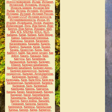
Искусствоведение
,
Ислам
,
Испания
,
Испанский
,
Исповедь
,
Исраэлс
,
Исраэль Шамир
,
Иссахар Бер
Рыбак
,
Истина
,
Истомин
,
Истомина
,
Историки
,
История
,
История России
,
История СССР
,
История искусств
,
Историяжидохвоста
,
Исход
,
Ит
,
Италия
,
Иудейщина
,
Ихлов
,
Ищенко
,
Йобачевский
,
Йога
,
Йом Кипур
,
Йом-
Киппур
,
Йом-Кипур
,
Йорданс
,
КАЛ
,
КВД
,
КГБ
,
КЛОНЫ
,
КПСС
,
КСП
,
Кабаева
,
Кабак
,
Кабаре
,
Кабо-Верде
,
Кавказ
,
Кавказская пленница
,
Кавказцы
,
Каганов
,
Каганович
,
Кагановмама
,
Каддафи
,
Кадило
,
Кадмус
,
Кадыров
,
Казак
,
Казаки
,
Казань
,
Казахстан
,
Казнь
,
Каин
,
Кайботт
,
Кайф
,
Как меня читают
,
Как
ффсе
,
Какать
,
Какашки
,
Како
,
Кактусы
,
Кал
,
Калабеков
,
Калашников
,
Каледин
,
Каледин-
Ебарня
,
Каледин-Шкабарнюк
,
Каледин-Шкабарня
,
Каледин-донос
,
Каледин-мандоотсос
,
Каледин-
пиздоотсос
,
Каледин. Антисемитизм
,
Калединню
,
Каледин— ГеБе
,
Календарь
,
Кали
,
Кали Юга
,
Кали юга
,
Калининград
,
Калифорния
,
Калиюга
,
Калмаков
,
Кало
,
Калюжный
,
Камбоджа
,
Камень
,
Камчатка
,
Канада
,
Канал
,
Канализация
,
Кандид
,
Кандидат
,
Канзи
,
Каннибализм
,
Каннибаллы
,
Каннибалы
,
Кант
,
Кантор
,
Канун войны
,
Канцлер.
Германия
,
Капелла
,
Капелло
,
Капернаум
,
Каперсы
,
Капильская
,
Капица
,
Капоне
,
Капри
,
Капричос
,