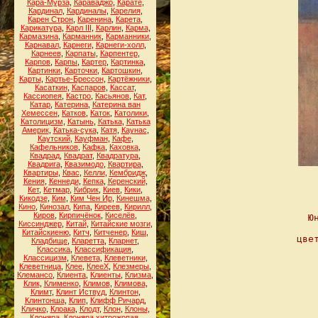
Кара-Мурза
,
Караваджо
,
Карате
,
Кардинал
,
Кардиналы
,
Карелия
,
Карен Строн
,
Каренина
,
Карета
,
Карикатура
,
Карл III
,
Карлин
,
Карма
,
Кармазина
,
Карманник
,
Карманники
,
Карнавал
,
Карнеги
,
Карнеги-холл
,
Карнеев
,
Карпаты
,
Карпентер
,
Карпов
,
Карпы
,
Картер
,
Картинка
,
Картинки
,
Карточки
,
Картошкин
,
Карты
,
Картье-Брессон
,
Картёжники
,
Касаткин
,
Каспаров
,
Кассат
,
Кассиопея
,
Кастро
,
Касьянов
,
Кат
,
Катар
,
Катерина
,
Катерина ван
Хемессен
,
Катков
,
Каток
,
Католики
,
Католицизм
,
Катынь
,
Катька
,
Катька
Америк
,
Катька-сука
,
Катя
,
Каунас
,
Каутский
,
Кауфман
,
Кафе
,
Кафельников
,
Кафка
,
Каховка
,
Квадрад
,
Квадрат
,
Квадратура
,
Квадрига
,
Квазимодо
,
Квартира
,
Квартиры
,
Квас
,
Келли
,
Кембридж
,
Кения
,
Кеннеди
,
Кепка
,
Керенский
,
Кет
,
Кетмар
,
Кибрик
,
Киев
,
Кики
,
Кикодзе
,
Ким
,
Ким Чен Ир
,
Кинешма
,
Кино
,
Кинозал
,
Кипа
,
Киреев
,
Кирилл
,
Киров
,
Кирпичёнок
,
Киселёв
,
 Ю
Киссинджер
,
Китай
,
Китайские мозги
,
Китайскиеню
,
Китч
,
Китченер
,
Киш
,
        цве
Кладбище
,
Кларетта
,
Кларнет
,
Классика
,
Классификация
,
Классицизм
,
Клевета
,
Клеветники
,
Клеветница
,
Клее
,
КлееХ
,
Клезмеры
,
Клемансо
,
Клиента
,
Клиенты
,
Клизма
,
Клик
,
Клименко
,
Климов
,
Климова
,
Климт
,
Клинт Иствуд
,
Клинтон
,
Клинтонша
,
Клип
,
Клифф Ричард
,
Кличко
,
Клоака
,
Клодт
,
Клон
,
Клоны
,
Клоняра
,
Клоняра хитрожопая
,