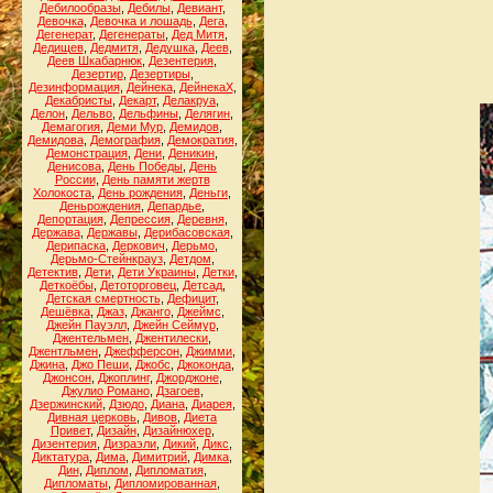
Дебилообразы
,
Дебилы
,
Девиант
,
Девочка
,
Девочка и лошадь
,
Дега
,
Дегенерат
,
Дегенераты
,
Дед Митя
,
Дедищев
,
Дедмитя
,
Дедушка
,
Деев
,
Деев Шкабарнюк
,
Дезентерия
,
Дезертир
,
Дезертиры
,
Дезинформация
,
Дейнека
,
ДейнекаХ
,
Декабристы
,
Декарт
,
Делакруа
,
Делон
,
Дельво
,
Дельфины
,
Делягин
,
Демагогия
,
Деми Мур
,
Демидов
,
Демидова
,
Демография
,
Демократия
,
Демонстрация
,
Дени
,
Деникин
,
Денисова
,
День Победы
,
День
России
,
День памяти жертв
Холокоста
,
День рождения
,
Деньги
,
Деньрождения
,
Депардье
,
Депортация
,
Депрессия
,
Деревня
,
Держава
,
Державы
,
Дерибасовская
,
Дерипаска
,
Деркович
,
Дерьмо
,
Дерьмо-Стейнкрауз
,
Детдом
,
Детектив
,
Дети
,
Дети Украины
,
Детки
,
Деткоёбы
,
Детоторговец
,
Детсад
,
Детская смертность
,
Дефицит
,
Дешёвка
,
Джаз
,
Джанго
,
Джеймс
,
Джейн Пауэлл
,
Джейн Сеймур
,
Джентельмен
,
Джентилески
,
Джентльмен
,
Джефферсон
,
Джимми
,
Джина
,
Джо Пеши
,
Джобс
,
Джоконда
,
Джонсон
,
Джоплинг
,
Джорджоне
,
Джулио Романо
,
Дзагоев
,
Дзержинский
,
Дзюдо
,
Диана
,
Диарея
,
Дивная церковь
,
Дивов
,
Диета
Привет
,
Дизайн
,
Дизайнюхер
,
Дизентерия
,
Дизраэли
,
Дикий
,
Дикс
,
Диктатура
,
Дима
,
Димитрий
,
Димка
,
Дин
,
Диплом
,
Дипломатия
,
Дипломаты
,
Дипломированная
,