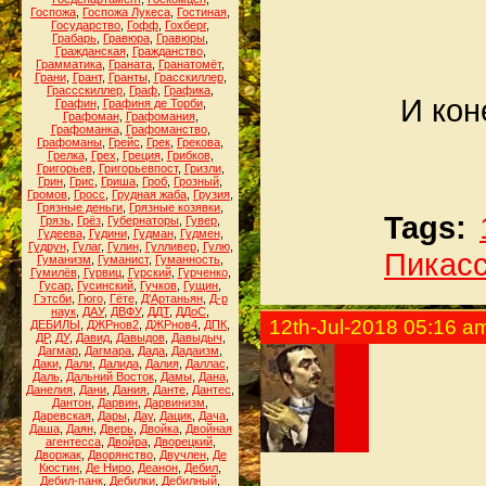
Госпожа
,
Госпожа Лукеса
,
Гостиная
,
Государство
,
Гофф
,
Гохберг
,
Грабарь
,
Гравюра
,
Гравюры
,
Гражданская
,
Гражданство
,
Грамматика
,
Граната
,
Гранатомёт
,
Грани
,
Грант
,
Гранты
,
Грасскиллер
,
Грассскиллер
,
Граф
,
Графика
,
И кон
Графин
,
Графиня де Торби
,
Графоман
,
Графомания
,
Графоманка
,
Графоманство
,
Графоманы
,
Грейс
,
Грек
,
Грекова
,
Грелка
,
Грех
,
Греция
,
Грибков
,
Григорьев
,
Григорьевпост
,
Гризли
,
Грин
,
Грис
,
Гриша
,
Гроб
,
Грозный
,
Громов
,
Гросс
,
Грудная жаба
,
Грузия
,
Грязные деньги
,
Грязные козявки
,
Tags:
Грязь
,
Грёз
,
Губернаторы
,
Гувер
,
Гудеева
,
Гудини
,
Гудман
,
Гудмен
,
Гудрун
,
Гулаг
,
Гулин
,
Гулливер
,
Гулю
,
Пикас
Гуманизм
,
Гуманист
,
Гуманность
,
Гумилёв
,
Гурвиц
,
Гурский
,
Гурченко
,
Гусар
,
Гусинский
,
Гучков
,
Гущин
,
Гэтсби
,
Гюго
,
Гёте
,
Д'Артаньян
,
Д-р
наук
,
ДАУ
,
ДВФУ
,
ДДТ
,
ДДоС
,
12th-Jul-2018 05:16 a
ДЕБИЛЫ
,
ДЖРнов2
,
ДЖРнов4
,
ДПК
,
ДР
,
ДУ
,
Давид
,
Давыдов
,
Давыдыч
,
Дагмар
,
Дагмара
,
Дада
,
Дадаизм
,
Даки
,
Дали
,
Далида
,
Далия
,
Даллас
,
Даль
,
Дальний Восток
,
Дамы
,
Дана
,
Данелия
,
Дани
,
Дания
,
Данте
,
Дантес
,
Дантон
,
Дарвин
,
Дарвинизм
,
Даревская
,
Дары
,
Дау
,
Дацик
,
Дача
,
Даша
,
Даян
,
Дверь
,
Двойка
,
Двойная
агентесса
,
Двойра
,
Дворецкий
,
Дворжак
,
Дворянство
,
Двучлен
,
Де
Кюстин
,
Де Ниро
,
Деанон
,
Дебил
,
Дебил-панк
,
Дебилки
,
Дебилный
,