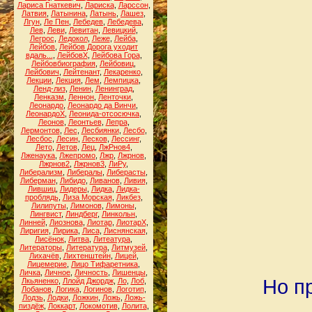
Лариса Гнаткевич
,
Лариска
,
Ларссон
,
Латвия
,
Латынина
,
Латынь
,
Лашез
,
Лгун
,
Ле Пен
,
Лебедев
,
Лебедева
,
Лев
,
Леви
,
Левитан
,
Левицкий
,
Легрос
,
Ледокол
,
Леже
,
Лейба
,
Лейбов
,
Лейбов Дорога уходит
вдаль...
,
ЛейбовХ
,
Лейбова Гора
,
Лейбовбиография
,
Лейбовиц
,
Лейбович
,
Лейтенант
,
Лекаренко
,
Лекции
,
Лекция
,
Лем
,
Лемпицка
,
Ленд-лиз
,
Ленин
,
Ленинград
,
Ленказм
,
Леннон
,
Ленточки
,
Леонардо
,
Леонардо да Винчи
,
ЛеонардоХ
,
Леонида-отсосючка
,
Леонов
,
Леонтьев
,
Лепра
,
Лермонтов
,
Лес
,
Лесбиянки
,
Лесбо
,
Лесбос
,
Лесин
,
Лесков
,
Лессинг
,
Лето
,
Летов
,
Лец
,
ЛжРнов4
,
Лженаука
,
Лжепромо
,
Лжр
,
Лжрнов
,
Лжрнов2
,
Лжрнов3
,
ЛиРу
,
Либерализм
,
Либералы
,
Либерасты
,
Либерман
,
Либидо
,
Ливанов
,
Ливия
,
Лившиц
,
Лидеры
,
Лидка
,
Лидка-
проблядь
,
Лиза Морская
,
Ликбез
,
Лилипуты
,
Лимонов
,
Лимоны
,
Лингвист
,
Линдберг
,
Линкольн
,
Линней
,
Лиознова
,
Лиотар
,
ЛиотарХ
,
Лиригия
,
Лирика
,
Лиса
,
Лиснянская
,
Лисёнок
,
Литва
,
Литеатура
,
Литераторы
,
Литература
,
Литмузей
,
Лихачёв
,
Лихтенштейн
,
Лицей
,
Лицемерие
,
Лицо Тифаретника
,
Личка
,
Личное
,
Личность
,
Лишенцы
,
Но п
Лкьяненко
,
Ллойд Джордж
,
Ло
,
Лоб
,
Лобанов
,
Логика
,
Логинов
,
Логотип
,
Лодзь
,
Лодки
,
Ложкин
,
Ложь
,
Ложь-
пиздёж
,
Локкарт
,
Локомотив
,
Лолита
,