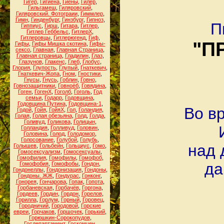
Гигер
,
Гигиена
,
Гиены
,
Гилер
,
Гильгамеш
,
Гиляровский
,
Гиляровский. Фотограии
,
Гиммлер
,
Гимн
,
Гинденбург
,
Гинзбург
,
Гипноз
,
П
Гиппиус
,
Гирш
,
Гитара
,
Гитлер
,
Гитлер Геббельс
,
ГитлерХ
,
Гитлеровцы
,
Гитлерюгенд
,
Гиф
,
"П
Гифы
,
Гифы Мишка скотина
,
Гифы-
сексо
,
Главная
,
Главная Страница
,
Главная страница
,
Гладилин
,
Глаз
,
Глазунов
,
Глакенс
,
Глеб
,
Глобус
,
Глория
,
Глупость
,
Глупый
,
Гнаткевич
,
Гнаткевич-Жопа
,
Гном
,
Гностики
,
Гнусы
,
Гнусь
,
Гоблин
,
Говно
,
Говнозащитники
,
Говноёб
,
Говядина
,
Гоген
,
ГогенХ
,
Гоголб
,
Гоголь
,
Год
семьи
,
Годарр
,
Годовщина
,
Годовщина Путина
,
Годовщина-1
,
Во в
Годой
,
Гойя
,
ГойяХ
,
Гол
,
Голандия
,
Голая
,
Голая обезьяна
,
Голд
,
Голда
,
Голивуд
,
Голикова
,
Голицын
,
Голландия
,
Голливуд
,
Головин
,
Головина
,
Голод
,
Голодомор
,
Голосование
,
Голубой
,
Голубь
,
над 
Голышев
,
Гольбейн
,
Гольциус
,
Гомо
,
Гомосексуализм
,
Гомосексуалы
,
Гомофилия
,
Гомофилы
,
Гомофоб
,
да
Гомофобия
,
Гомофобы
,
Гондон
,
Гондонеллы
,
Гондонизация
,
Гондоны
,
Гондоны. ЖЖ
,
Гондурас
,
Гонконг
,
Гонорея
,
Гончарова
,
Гопак
,
Гопота
,
Горбаневская
,
Горбачёв
,
Горгона
,
Гордеев
,
Гордин
,
Гордон
,
Горелов
,
Горилла
,
Горлум
,
Горный
,
Горовец
,
Городничий
,
Городовой
,
Горские
евреи
,
Горчаков
,
Горшочек
,
Горький
,
Горюшкин-Сорокопудов
,
Госдепартамент
,
Госкомцен
,