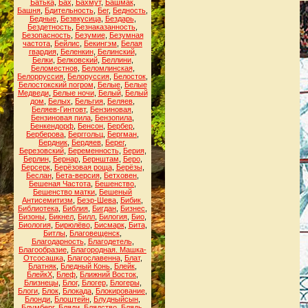
Батька
,
Бах
,
Бахмут
,
Башмак
,
Башня
,
Бдительность
,
Бег
,
Бедность
,
Бедные
,
Безвкусица
,
Бездарь
,
Бездетность
,
Безнаказанность
,
Безопасность
,
Безумие
,
Безумная
частота
,
Бейлис
,
Бекингэм
,
Белая
гвардия
,
Беленкин
,
Белинский
,
Белки
,
Белковский
,
Беллини
,
Беломестнов
,
Беломлинская
,
Белорруссия
,
Белоруссия
,
Белосток
,
Белостокский погром
,
Белые
,
Белые
Медведи
,
Белые ночи
,
Белый
,
Белый
дом
,
Белых
,
Бельгия
,
Беляев
,
Беляев-Гинтовт
,
Бензиновая
,
Бензиновая пила
,
Бензопила
,
Бенкендорф
,
Бенсон
,
Бербер
,
Берберова
,
Берггольц
,
Бергман
,
Бердник
,
Бердяев
,
Берег
,
Березовский
,
Беременность
,
Берия
,
Берлин
,
Бернар
,
Бернштам
,
Беро
,
Берсерк
,
Берёзовая роща
,
Берёзы
,
Беслан
,
Бета-версия
,
Бетховен
,
Бешеная Частота
,
Бешенство
,
Бешенство матки
,
Бешеный
Антисемитизм
,
Беэр-Шева
,
Бибик
,
Библиотека
,
Библия
,
Бигдан
,
Бизнес
,
Бизоны
,
Бикнел
,
Билл
,
Билогия
,
Био
,
Биология
,
Бирюлёво
,
Бисмарк
,
Бита
,
Битлы
,
Благовещенск
,
Благодарность
,
Благодетель
,
Благообразие
,
Благородная. Машка-
Отсосашка
,
Благославенна
,
Блат
,
Блатняк
,
Бледный Конь
,
Блейк
,
БлейкХ
,
Блеф
,
Ближний Восток
,
Близнецы
,
Блог
,
Блогер
,
Блогеры
,
Блоги
,
Блок
,
Блокада
,
Блокирование
,
Блонди
,
Блоштейн
,
Блудныйсын
,
Блумберг
,
Бляди
,
Блядство
,
Блядь
,