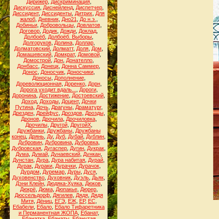
Дирижёр
,
Дискриминация
,
Дискуссия
,
Диснейленд
,
Диспетчер
,
Диссидент
,
Диссиденты
,
Дитрих
,
Для
жалоб
,
Дневник
,
Дно21
,
До н.э.
,
Добиньи
,
Добровольцы
,
Довлатов
,
Договор
,
Додик
,
Дожди
,
Доклад
,
Долбоёб
,
Долбоёб. Выборы
,
Долгоруков
,
Долина
,
Доллар
,
Долматовский
,
Долматт
,
Доля
,
Дом
,
Домашевский
,
Домкрат
,
Домовой
,
Домострой
,
Дон
,
Донателло
,
Донбасс
,
Донецк
,
Донна Саммер
,
Донос
,
Доносчик
,
Доносчики
,
Доносы
,
Дополнение
,
Дореволюционная
,
Доренко
,
Дорн
,
Дорога уходит вдаль...
,
Дороги
,
Доронина
,
Достижение
,
Достоевский
,
Доход
,
Доходы
,
Доцент
,
Дочки
Путина
,
Дочь
,
Драгуны
,
Драматург
,
Дрезден
,
Дрейфус
,
Дроздов
,
Дрозды
,
Дронов
,
Дрочила
,
Дрочиловка
,
Дрочилы
,
Другой
,
ДругойХ
,
Дружбанки
,
Дружбаны
,
Дружбаны
конец
,
Дрянь
,
Ду
,
Дуб
,
Дубай
,
Дублин
,
Дубровин
,
Дубровина
,
Дубровка
,
Дубровская
,
Дугаспер
,
Дугин
,
Дукрак
,
Дума
,
Думай
,
Дунаевский
,
Дункан
,
Дунстан
,
Дура
,
Дура набитая
,
Дурай
,
Дурак
,
Дураки
,
Дурачки
,
Дурачок
,
Дурдом
,
Дуремар
,
Дуры
,
Дуся
,
Духовенство
,
Духовник
,
Дуэль
,
Дьяк
,
Дэни Клейн
,
Дюдяка-Хуяка
,
Дюков
,
Дюкрё
,
Дюма
,
Дюпакье
,
Дюрер
,
Дюссельдорф
,
Дягилев
,
Дядя
,
Дядя
Митя
,
Дёниц
,
ЕГЭ
,
ЕЖ
,
ЕР
,
ЕС
,
Ебабели
,
Ебало
,
Ебало Тифаретника
и Перманентная ЖОПА
,
Ебанат
,
Ебанатка
,
Ебанаты
,
Ебанутая