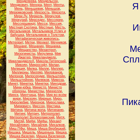
Менделеева
,
Мендельсон
,
Я
Мендкович
,
Менора
,
Мент
,
Менты
,
Мень
,
Меньшевик
,
Меньшов
,
Мережковский
,
Мерзость
,
Мерзота
,
Мери Лу
,
Меркель
,
Меркулов
,
Меркурий
,
Мерседес
,
Мессерер
,
Мессершмидт
,
Месси
,
Мессия
,
И
Местная Скотина
,
Местные
,
Месть
,
Метальников
,
Метальников Углич и
бабушка
,
Метальников о Толстом
,
Метафизическая живопись
,
Метеорит
,
Метки
,
Мехмат
,
Мечников
,
Ме
Мещане
,
Мещанин
,
Мещанка
,
Мещанство
,
Мизантроп
,
Мизогинисты
,
Мизулина
,
Мик
Спл
Джаггер
,
Микеланджело
,
МикеланджелоХ
,
Микола Питерский
,
Микоян
,
Микрософт
,
Милан
,
Милиция
,
Милка
,
Милле
,
Миллер
,
Миллионы
,
Милляр
,
Милованов
,
Милонов
,
Милосердие
,
Мильштейн
,
Мильштейнню
,
Милюков
,
Мимоза
,
Минет
,
Минетка
,
Минетки
,
Минздрав
,
Мини-юбка
,
Министр
,
Министр
обороны
,
Министры
,
Миннелли
,
Минск
,
Минтчица
,
Мир
,
Мир во всём
мире
,
Мирзоян
,
Мирные
,
Миро
,
Пика
Миролюбие
,
Миронов
,
Мирослава
,
Мирювисч
,
Миссон
,
Мистика
,
Митина
,
Митина-жопа
,
Митинаню
,
Митинг
,
Митрич
,
Митрополит
,
Митрополит Волоколамский
,
Митя
,
Митяй
,
Мифи
,
Мифы
,
Михаил
Михайлович
,
Михайлов
,
Михалков
,
Миш.ПФы
,
Миша
,
Миша Вербицкий
,
Мишака
,
Мишель
,
Мишенька
,
Мишка
,
Мишка Вазелин
,
Мишка Вазелинов
,
Мишка Малаейкин
,
Мишка