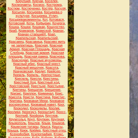
Корупция
,
Корчак
,
Коселёк
,
Космонавты
,
Космос
,
Кострома
,
Костюм
,
Костюченко
,
Костёр
,
Косуля
,
Косыгин
,
Косырева
,
Косырева о
культуре
,
Косырева. Углич
,
Косыревакомменты
,
Кот
,
Котовася
,
Котовский
,
Коты
,
Кофырин
,
Кочерга
,
Кошка
,
Кошки
,
Кошмар
,
Кощунство
,
Краб
,
Крамаров
,
Крамской
,
Кранах
,
Кранах-старшийХ
,
Крап
,
Крапильская
,
Крапильский
,
Красавец
,
Красавица
,
Красиво жить
не запретишь
,
Красная
,
Красная
Армия
,
Красная Площадь
,
Красная
Слобода
,
Красная армия
,
Красная
площадь
,
Красная рамка
,
Краснова
,
Краснодар
,
Красные мухоморы
,
Красный ибис
,
Красный крест
,
Красный мешочек
,
Красота
,
Крачковская
,
Кредит
,
Крейсер
,
Кремль
,
Кремль.
,
Крепостные
,
Кресмль
,
Креспи
,
Крестины
,
Крестный Ход
,
Крестный ход
,
Крестовский
,
Крестьне
,
Крестьяне
,
Кретины
,
Крещатик
,
Крещение
,
Кризис
,
Криллон
,
Криминал
,
Крис
,
Крисота
,
Кристи
,
Кристина
,
Кристис
,
Критика
,
Кровавая Мери
,
Кровавое
воскресенье
,
Кровавый навет
,
Крог
,
Крокодил
,
Крокодилы
,
Кролик
,
Кролики
,
Кронгауз
,
Кронштадт
,
Кросс
,
Кроткий
,
Крофорд
,
Круглов
,
Крумгольд
,
Круп
,
Крупкин
,
Крупная
,
Крыжополь
,
Крылов
,
Крым
,
Крымов
,
Крымские татары
,
Крыса
,
Крысы
,
Крыша
,
Крюк
,
Крёйер
,
Крёстный отец
,
Ксенофобия
,
Ксилография
,
Ктомс
,
Ку-клукс-клан
,
Куба
,
Кубизм
,
Кубизм