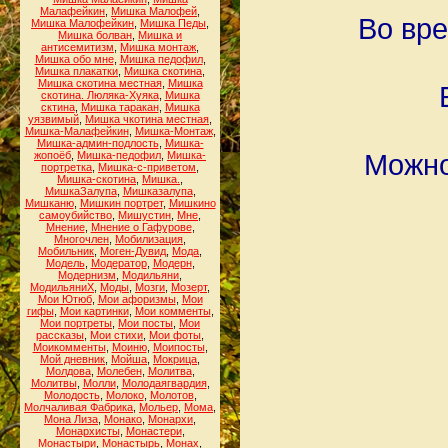
Малафейкин
,
Мишка Малофей
,
Во вре
Мишка Малофейкин
,
Мишка Педы
,
Мишка болван
,
Мишка и
антисемитизм
,
Мишка монтаж
,
Мишка обо мне
,
Мишка педофил
,
Мишка плакатки
,
Мишка скотина
,
Мишка скотина местная
,
Мишка
скотина. Люляка-Хуяка
,
Мишка
сктина
,
Мишка таракан
,
Мишка
уязвимый
,
Мишка чкотина местная
,
Мишка-Малафейкин
,
Мишка-Монтаж
,
Мишка-админ-подлость
,
Мишка-
Можно
жопоёб
,
Мишка-педофил
,
Мишка-
портретка
,
Мишка-с-приветом
,
Мишка-скотина
,
Мишка.
,
МишкаЗалупа
,
Мишказалупа
,
Мишканю
,
Мишкин портрет
,
Мишкино
самоубийство
,
Мишустин
,
Мне
,
Мнение
,
Мнение о Гафурове
,
Многочлен
,
Мобилизация
,
Мобильник
,
Моген-Дувид
,
Мода
,
Модель
,
Модератор
,
Модерн
,
Модернизм
,
Модильяни
,
МодильяниХ
,
Моды
,
Мозги
,
Мозерт
,
Мои Ютюб
,
Мои афоризмы
,
Мои
гифы
,
Мои картинки
,
Мои комменты
,
Мои портреты
,
Мои посты
,
Мои
рассказы
,
Мои стихи
,
Мои фоты
,
Моикомменты
,
Моиню
,
Моипосты
,
Мой дневник
,
Мойша
,
Мокрица
,
Молдова
,
Молебен
,
Молитва
,
Молитвы
,
Молли
,
Молодаягвардия
,
Молодость
,
Молоко
,
Молотов
,
Молчаливая Фабрика
,
Мольер
,
Мома
,
Мона Лиза
,
Монако
,
Монархи
,
Монархисты
,
Монастери
,
Монастыри
,
Монастырь
,
Монах
,