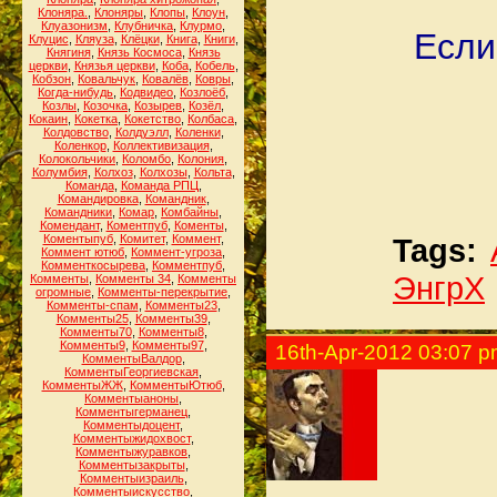
Клоняра.
,
Клоняры
,
Клопы
,
Клоун
,
Клуазонизм
,
Клубничка
,
Клурмо
,
Если
Клуцис
,
Кляуза
,
Клёцки
,
Книга
,
Книги
,
Княгиня
,
Князь Космоса
,
Князь
церкви
,
Князья церкви
,
Коба
,
Кобель
,
Кобзон
,
Ковальчук
,
Ковалёв
,
Ковры
,
Когда-нибудь
,
Кодвидео
,
Козлоёб
,
Козлы
,
Козочка
,
Козырев
,
Козёл
,
Кокаин
,
Кокетка
,
Кокетство
,
Колбаса
,
Колдовство
,
Колдуэлл
,
Коленки
,
Коленкор
,
Коллективизация
,
Колокольчики
,
Коломбо
,
Колония
,
Колумбия
,
Колхоз
,
Колхозы
,
Кольта
,
Команда
,
Команда РПЦ
,
Командировка
,
Командник
,
Командники
,
Комар
,
Комбайны
,
Комендант
,
Коментпуб
,
Коменты
,
Коментыпуб
,
Комитет
,
Коммент
,
Tags:
Коммент ютюб
,
Коммент-угроза
,
Комменткосырева
,
Комментпуб
,
ЭнгрХ
Комменты
,
Комменты 34
,
Комменты
огромные
,
Комменты-перекрытие
,
Комменты-спам
,
Комменты23
,
Комменты25
,
Комменты39
,
Комменты70
,
Комменты8
,
Комменты9
,
Комменты97
,
16th-Apr-2012 03:07 
КомментыВалдор
,
КомментыГеоргиевская
,
КомментыЖЖ
,
КомментыЮтюб
,
Комментыаноны
,
Комментыгерманец
,
Комментыдоцент
,
Комментыжидохвост
,
Комментыжуравков
,
Комментызакрыты
,
Комментыизраиль
,
Комментыискусство
,