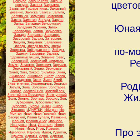
Цензуре
,
Закон о геях
,
Закон о
цвето
цензуре
,
Законы
,
Закрытие
,
Закрытие Тифаретника.
,
Закрытый
дневник
,
Закуска
,
Закусь
,
Залупа
,
Залупа-20
,
Залупкин
,
Заменгоф
,
Замок
,
Замятин
,
Зануда
,
Заоупа
,
Запад
,
Западная Белоруссия
,
Юная 
Западная Украина
,
Запах
,
Заповедник
,
Запор
,
Зарисовка
,
Засада
,
Засранка
,
Засранцы
,
Засурский
,
Засуха
,
Затворник
,
Защита
,
Защитник
,
Заявление
,
Звезда
,
Звезда во лбу
,
Звери
,
по-мо
Зверства
,
Звёздная ночь
,
Звёзды
,
Здания
,
Здоровье
,
Здрава
,
Здравомыслящий
,
Зевание
,
Зевс
,
Ре
Зеленский
,
Зеленский. Фридман
,
Земля
,
Земство
,
Зенкевич
,
Зеркало
,
Зеркальный
,
Зерно
,
Зерновые
,
Зиалт
,
Зига
,
Зикоф
,
Зильбер
,
Зима
,
Зимбабве
,
Зиновьев
,
Зиялт
,
Злоба
,
Злорадство
,
Змеи
,
Змея
,
Змий
,
Род
Знаете ли вы
,
Знаменатель
,
Знатоки
,
Зозуля
,
Зола
,
Золовкин
,
Золотарёв
,
Золото
,
Золотой Век
,
Золотой век
,
Жил
Золотой век Голландии
,
Золотусский
,
Золя
,
Зонтик
,
Зоопарк
,
Зоофил
,
Зоя
,
Зубаревич
,
Зубоскальство
,
Зубровка
,
Зубры
,
Зыкин
,
Зыков
,
Зюганов
,
ИДИЁТКИ
,
Ибигдан
,
Ив
Монтан
,
Иван
,
Иван Грозный
,
Иван
Засурский
,
Ивана Купала
,
Иванкина
,
Иванов
,
Иванов и Бог
,
Иваново
,
Иванушка
,
Игла
,
Игнатьев
,
Игнор
,
Игорь
,
Игра
,
Игры
,
Идеолог
,
Про 
Идеология
,
Идиома
,
Идиот
,
Идиотка
,
Идиото
,
Идиоты
,
Идиш
,
Идиётки
,
Иерей
,
Иеремия
,
Иероним
,