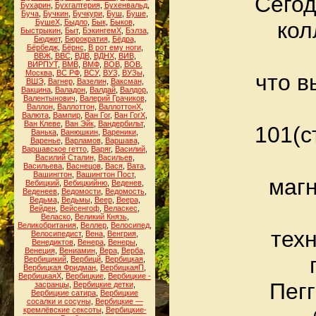
Сегод
Бухарин
,
Бухгалтерия
,
Бухенвальд
,
Буча
,
Бучкин
,
Бучкури
,
Буш
,
Буше
,
БушеХ
,
Быдло
,
Бык
,
Быков
,
кол
Быстрыкин
,
Быт
,
БэкингемХ
,
Бэлза
,
Бюджет
,
Бюрократия
,
Бёдра
,
Бёрбедж
,
Бёрнс
,
В рот ему ноги
,
ВВЖ
,
ВВС
,
ВДВ
,
ВДНХ
,
ВИВ
,
ВИРПУТ
,
ВМВ
,
ВМФ
,
ВОВ
,
ВОВ.
Москва
,
ВС РФ
,
ВСУ
,
ВУЗ
,
ВУЗы
,
что в
ВШЭ
,
Вагнер
,
Вазелин
,
Ваксман
,
Вакцина
,
Валадон
,
Валдай
,
Валдор
,
Валентынович
,
Валерий Грачиков
,
Валлон
,
Валлоттон
,
ВаллоттонХ
,
Валюта
,
Вампир
,
Ван Гог
,
Ван ГогХ
,
Ван Клеве
,
Ван Эйк
,
Вандербильт
,
101(с
Ванька
,
Ванюшкин
,
Вареники
,
Варенье
,
Варламов
,
Варшава
,
Варшавское гетто
,
Варяг
,
Василий
,
Василий Сталин
,
Васильев
,
Васильева
,
Васнецов
,
Вася
,
Вата
,
Вашингтон
,
Вашингтон Пост
,
магн
Вебицкий
,
Вебицкийню
,
Веденев
,
Веденеев
,
Ведомости
,
Ведомость
,
Ведьма
,
Ведьмы
,
Веер
,
Веера
,
Вейден
,
Вейсенгоф
,
Веласкес
,
Веласко
,
Великий Князь
,
Великобритания
,
Веллер
,
Велосипед
,
тех
Велосипедист
,
Вена
,
Венгрия
,
Венедиктов
,
Венера
,
Венеры
,
Венеция
,
Вениамин
,
Вера
,
Верба
,
Вербицикий
,
Вербицй
,
Вербицкая
,
Вербицкая Фридман
,
ВербицкаяП
,
ВербицкаяХ
,
Вербицкие
,
Вербицкие -
Пегг
засранцы
,
Вербицкие детки
,
Вербицкие сатира
,
Вербицкие
сосалки и сосуны
,
Вербицкие —
кремлёвские сексоты
,
Вербицкие-