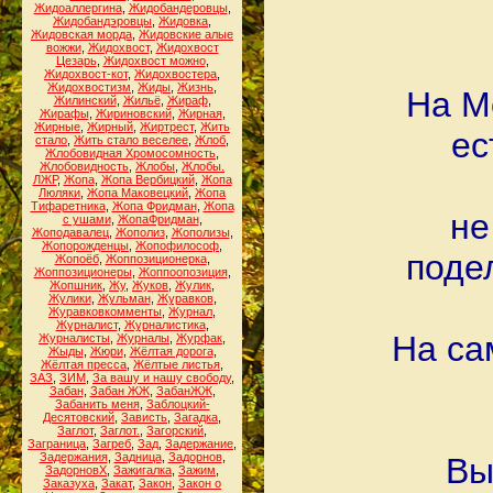
Жидоаллергина
,
Жидобандеровцы
,
Жидобандэровцы
,
Жидовка
,
Жидовская морда
,
Жидовские алые
вожжи
,
Жидохвост
,
Жидохвост
Цезарь
,
Жидохвост можно
,
Жидохвост-кот
,
Жидохвостера
,
Жидохвостизм
,
Жиды
,
Жизнь
,
На M
Жилинский
,
Жильё
,
Жираф
,
Жирафы
,
Жириновский
,
Жирная
,
Жирные
,
Жирный
,
Жиртрест
,
Жить
ес
стало
,
Жить стало веселее
,
Жлоб
,
Жлобовидная Хромосомность
,
Жлобовидность
,
Жлобы
,
Жлобы.
ЛЖР
,
Жопа
,
Жопа Вербицкий
,
Жопа
Люляки
,
Жопа Маковецкий
,
Жопа
Тифаретника
,
Жопа Фридман
,
Жопа
не
с ушами
,
ЖопаФридман
,
Жоподавалец
,
Жополиз
,
Жополизы
,
Жопорожденцы
,
Жопофилософ
,
поде
Жопоёб
,
Жоппозиционерка
,
Жоппозиционеры
,
Жоппоопозиция
,
Жопшник
,
Жу
,
Жуков
,
Жулик
,
Жулики
,
Жульман
,
Журавков
,
Журавковкомменты
,
Журнал
,
Журналист
,
Журналистика
,
На са
Журналисты
,
Журналы
,
Журфак
,
Жыды
,
Жюри
,
Жёлтая дорога
,
Жёлтая пресса
,
Жёлтые листья
,
ЗАЗ
,
ЗИМ
,
За вашу и нашу свободу
,
Забан
,
Забан ЖЖ
,
ЗабанЖЖ
,
Забанить меня
,
Заблоцкий-
Десятовский
,
Зависть
,
Загадка
,
Заглот
,
Заглот.
,
Загорский
,
Заграница
,
Загреб
,
Зад
,
Задержание
,
Задержания
,
Задница
,
Задорнов
,
Вы
ЗадорновХ
,
Зажигалка
,
Зажим
,
Заказуха
,
Закат
,
Закон
,
Закон о