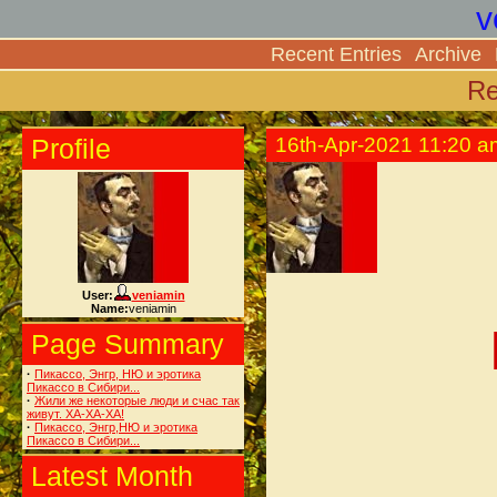
v
Recent Entries
Archive
Re
Profile
16th-Apr-2021 11:20 a
User:
veniamin
Name:
veniamin
Page Summary
·
Пикассо, Энгр, НЮ и эротика
Пикассо в Сибири...
·
Жили же некоторые люди и счас так
живут. ХА-ХА-ХА!
·
Пикассо, Энгр,НЮ и эротика
Пикассо в Сибири...
Latest Month