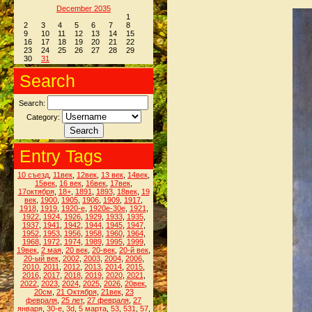
December 2035
1
2
3
4
5
6
7
8
9
10
11
12
13
14
15
16
17
18
19
20
21
22
23
24
25
26
27
28
29
30
31
Search
Search:
Category:
Entry Tags
10 съезд
,
11век
,
12век
,
13 век
,
14век
,
15век
,
16 век
,
16век
,
17век
,
17октября
,
18+
,
1891
,
1893
,
18век
,
19
век
,
1900
,
1905
,
1906
,
1909
,
1917
,
1918
,
1919
,
1920-е
,
1920е-30е
,
1921
,
1922
,
1924
,
1926
,
1929
,
1933
,
1935
,
1937
,
1941
,
1942
,
1944
,
1945
,
1947
,
1952
,
1953
,
1956
,
1958
,
1960
,
1964
,
1968
,
1972
,
1974
,
1989
,
1995
,
1999
,
19век
,
2 мая
,
20 век
,
20-век
,
20-й век
,
20-ый век
,
2002
,
2003
,
2004
,
2006
,
2010
,
2011
,
2012
,
2013
,
2014
,
2015
,
2016
,
2017
,
2018
,
2019
,
2020
,
2021
,
2022
,
2023
,
2024
,
2025
,
2026
,
20век
,
20см
,
21 Октября
,
21век
,
23
февраля
,
25 лет
,
27 февраля
,
27
января
,
30-е
,
3d
,
5 марта
,
53
,
531
,
57
,