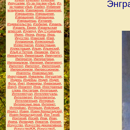
Энгра
Иерусалим
,
Из-за-тра вки-убью
,
Из-
за-травки-убью
,
Изабел
,
Избиение
младенцев
,
Извержение
,
Извинение
,
Извращенец
,
Извращение
,
Извращения
,
Извращенка
,
Извращенцы
,
Изгнание
,
Издевательство
,
Изобилие
,
Израиль
,
Израиль. Евреи
,
Израильская
агрессия
,
Изумруд
,
Ииу Сусираджа
,
Икинс
,
Икона
,
Иконы
,
Икра
,
Икусство
,
Иланский
,
Илия
,
Илларионов
,
Иллюзорный
,
Иллюстратор
,
Иллюстрации
,
Иллюстрация
,
Ильин
,
Ильинский
,
Ильф и Петров
,
Имажизм
,
Имгур
,
Иммануил
,
Иммиграция
,
Иммунитет
,
Император
,
Императрица
,
Империализм
,
Империя
,
Импичмент
,
Импотент
,
Импотент.
,
Импотенция
,
Импресионизм
,
Импрессионизм
,
Инагенты
,
Инакомыслие
,
Инаугурация
,
Инвалиды
,
Ингушетия
,
Индеец
,
Индейцы
,
Индия
,
Индия.
Фоты
,
Инет
,
Инженеры
,
Инквизиция
,
Инкуб
,
Иноагент
,
Инок
,
Иностранные
слова
,
Инстаграм
,
Интеграция
,
Интеллектуал
,
Интеллектуалы
,
Интеллигент
,
Интеллигенты
,
Интеллигенция
,
Интервью
,
Интересные лица
,
Интернет
,
Интерфакс
,
Интерьер
,
Инфляция
,
Инцест
,
Иоанн
,
Иоанн Кронштадский
,
Иоанн Кронштадтский
,
Ион Тихий
,
Ионтихий
,
Иосиф
,
Ирак
,
Иран
,
Ирина
,
Ирландия
,
Ирматов
,
Ирония
,
Искусство
,
Искусство декоративное
,
ИскусствоЖЖ
,
ИскусствоХ
,