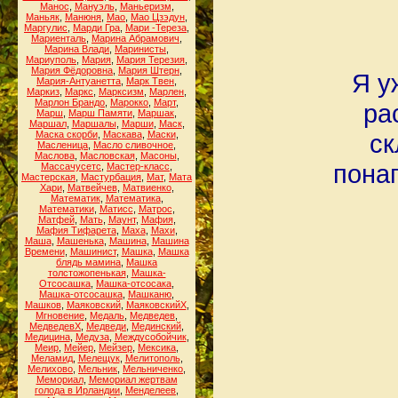
Манос
,
Мануэль
,
Маньеризм
,
Маньяк
,
Манюня
,
Мао
,
Мао Цзэдун
,
Маргулис
,
Марди Гра
,
Мари -Тереза
,
Мариенталь
,
Марина Абрамович
,
Марина Влади
,
Маринисты
,
Мариуполь
,
Мария
,
Мария Терезия
,
Мария Фёдоровна
,
Мария Штерн
,
Я у
Мария-Антуанетта
,
Марк Твен
,
Маркиз
,
Маркс
,
Марксизм
,
Марлен
,
Марлон Брандо
,
Марокко
,
Март
,
ра
Марш
,
Марш Памяти
,
Маршак
,
Маршал
,
Маршалы
,
Марши
,
Маск
,
Маска скорби
,
Маскава
,
Маски
,
ск
Масленица
,
Масло сливочное
,
Маслова
,
Масловская
,
Масоны
,
понап
Массачусетс
,
Мастер-класс
,
Мастерская
,
Мастурбация
,
Мат
,
Мата
Хари
,
Матвейчев
,
Матвиенко
,
Математик
,
Математика
,
Математики
,
Матисс
,
Матрос
,
Матфей
,
Мать
,
Маунт
,
Мафия
,
Мафия Тифарета
,
Маха
,
Махи
,
Маша
,
Машенька
,
Машина
,
Машина
Времени
,
Машинист
,
Машка
,
Машка
блядь мамина
,
Машка
толстожопенькая
,
Машка-
Отсосашка
,
Машка-отсосака
,
Машка-отсосашка
,
Машканю
,
Машков
,
Маяковский
,
МаяковскийХ
,
Мгновение
,
Медаль
,
Медведев
,
МедведевХ
,
Медведи
,
Мединский
,
Медицина
,
Медуза
,
Междусобойчик
,
Меир
,
Мейер
,
Мейзер
,
Мексика
,
Меламид
,
Мелещук
,
Мелитополь
,
Мелихово
,
Мельник
,
Мельниченко
,
Мемориал
,
Мемориал жертвам
голода в Ирландии
,
Менделеев
,