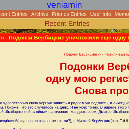
veniamin
cent Entries
Archive
Friends Entries
User Info
Memor
Recent Entries
am
- Подонки Вербицкие уничтожили ещё одну 
Подонки Вербицкие уничтожили ещё од
Подонки Вер
одну мою регис
Снова про
то удовлетворил свою чёрную зависть и радостную подлость, и ликвиди
м. Похоже, что это случилось на днях. Я не усёк точно. В апреле этог
ой Шкабарнючкой, с ейным партизаном, мандоотсосом, Дмитро Шкабарнюк
"Sh
издю́лией(охуенно поэтично, не так ли?), с Мишкой Вербицким(aka,