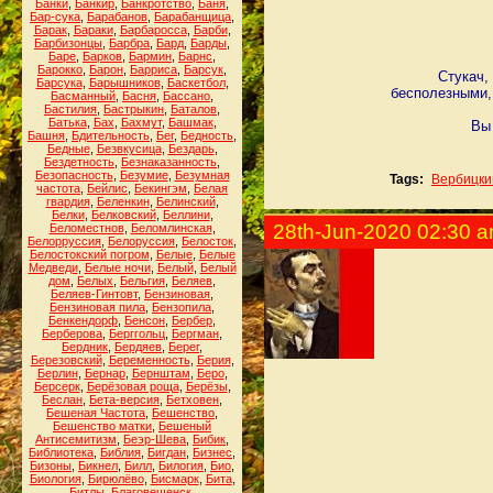
Банки
,
Банкир
,
Банкротство
,
Баня
,
Бар-сука
,
Барабанов
,
Барабанщица
,
Барак
,
Бараки
,
Барбаросса
,
Барби
,
Барбизонцы
,
Барбра
,
Бард
,
Барды
,
Баре
,
Барков
,
Бармин
,
Барнс
,
Барокко
,
Барон
,
Барриса
,
Барсук
,
Стукач,
Барсука
,
Барышников
,
Баскетбол
,
бесполезными, 
Басманный
,
Басня
,
Бассано
,
Бастилия
,
Бастрыкин
,
Баталов
,
Батька
,
Бах
,
Бахмут
,
Башмак
,
Вы 
Башня
,
Бдительность
,
Бег
,
Бедность
,
Бедные
,
Безвкусица
,
Бездарь
,
Бездетность
,
Безнаказанность
,
Безопасность
,
Безумие
,
Безумная
Tags:
Вербицки
частота
,
Бейлис
,
Бекингэм
,
Белая
гвардия
,
Беленкин
,
Белинский
,
Белки
,
Белковский
,
Беллини
,
28th-Jun-2020 02:30 
Беломестнов
,
Беломлинская
,
Белорруссия
,
Белоруссия
,
Белосток
,
Белостокский погром
,
Белые
,
Белые
Медведи
,
Белые ночи
,
Белый
,
Белый
дом
,
Белых
,
Бельгия
,
Беляев
,
Беляев-Гинтовт
,
Бензиновая
,
Бензиновая пила
,
Бензопила
,
Бенкендорф
,
Бенсон
,
Бербер
,
Берберова
,
Берггольц
,
Бергман
,
Бердник
,
Бердяев
,
Берег
,
Березовский
,
Беременность
,
Берия
,
Берлин
,
Бернар
,
Бернштам
,
Беро
,
Берсерк
,
Берёзовая роща
,
Берёзы
,
Беслан
,
Бета-версия
,
Бетховен
,
Бешеная Частота
,
Бешенство
,
Бешенство матки
,
Бешеный
Антисемитизм
,
Беэр-Шева
,
Бибик
,
Библиотека
,
Библия
,
Бигдан
,
Бизнес
,
Бизоны
,
Бикнел
,
Билл
,
Билогия
,
Био
,
Биология
,
Бирюлёво
,
Бисмарк
,
Бита
,
Битлы
,
Благовещенск
,