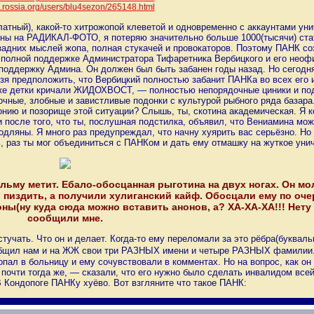
/lj.rossia.org/users/blu4sezon/26
5148.html
платный), какой-то хитрожопой клеветой и одновременно с аккаунтами у
рины на РАДИКАЛ-ФОТО, я потеряю значительно больше 1000(тысячи) ста
т задних мыслей жопа, полная стукачей и провокаторов. Поэтому ПАНК 
 полной поддержке Администратора Тифаретника Вербицкого и его неоф
 поддержку Админа. Он должен был быть забанен годы назад. Но сегодн
льзя предположить, что Вербицкий полностью забанит ПАНКа во всех его
даже детки кричали ЖИДОХВОСТ, — полностью непорядочные циники и по
дочные, злобные и завистливые подонки с культурой рыбного ряда базара
ию и позорище этой ситуации? Слышь, ты, скотина академическая. Я ког
после того, что ты, послушная подстилка, объявил, что Вениамина мож
дляны. Я много раз предупреждал, что начну хуярить вас серьёзно. Но
ь, раз ты мог объединиться с ПАНКом и дать ему отмашку на жуткое унич
му метит. Ебало-обосцанная рыготина на двух ногах. Он молч
о пиздить, а получили хулиганский кайф. Обосцали ему по оче
оны(ну куда сюда можно вставить анонов, а? ХА-ХА-ХА!!! Нету
сообщили мне.
учать. Что он и делает. Когда-то ему переломали за это рёбра(буквальн
сообщил нам и на ЖЖ свои три РАЗНЫХ имени и четыре РАЗНЫХ фамилии.
попал в больницу и ему сочувствовали в комментах. Но на вопрос, как он
почти тогда же, — сказали, что его нужно было сделать инвалидом всей
 Кондопоге ПАНКу хуёво. Вот взгляните что такое ПАНК: