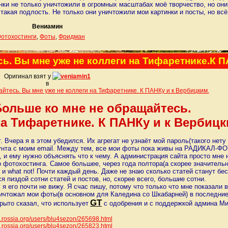
ки не только уничтожили в огромных масштабах моё творчество, но они
 такая подлость. Не только они уничтожили мои картинки и посты, но вс
Вениамин
отохостинги
,
Фоты
,
Фридман
ь. Вы мне уже не коллеги на Тифаретнике.К П
Оригинал взят у
veniamin1
в
йтесь. Вы мне уже не коллеги на Тифаретнике. К ПАНКу и к Вербицким.
ольше ко мне не обращайтесь.
на Тифаретнике. К ПАНКу и к Вербицк
чера я в этом убедился. Их агрегат не узнаёт мой пароль(такого нету
нта с моим email. Между тем, все мои фоты пока живы на РАДИКАЛ-ФОТ
о, и ему нужно объяснять что к чему. А администрация сайта просто мне 
о фотохостинга. Самое большее, через года полтора(а скорее значитель
 и what not! Почти каждый день. Даже не знаю сколько статей станут б
 пиздой сотни статей и постов, но, скорее всего, большие сотни.
 я его почти не вижу. Я счас пишу, потому что только что мне показали
н уничтожал мои фоты(в основном для Каледина со Шкабарней) в последн
GT
рыто сказал, что использует
с одобрения и с поддержкой админа Ми
/lj.rossia.org/users/blu4sezon/26
5698.html
/lj.rossia.org/users/blu4sezon/26
5823.html