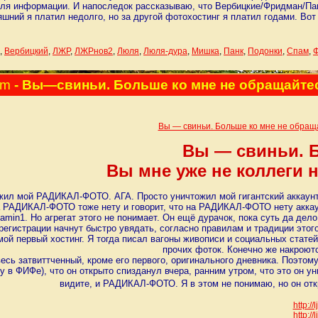
для информации. И напоследок рассказываю, что Вербицкие/Фридман/Пан
яшний я платил недолго, но за другой фотохостинг я платил годами. Вот
,
Вербицкий
,
ЛЖР
,
ЛЖРнов2
,
Люля
,
Люля-дура
,
Мишка
,
Панк
,
Подонки
,
Спам
,
Ф
am
- Вы—свиньи. Больше ко мне не обращайтес
Вы — свиньи. Больше ко мне не обраща
Вы — свиньи. Б
Вы мне уже не коллеги 
ил мой РАДИКАЛ-ФОТО. АГА. Просто уничтожил мой гигантский аккаунт. В
а РАДИКАЛ-ФОТО тоже нету и говорит, что на РАДИКАЛ-ФОТО нету аккау
iamin1. Но агрегат этого не понимает. Он ещё дурачок, пока суть да дел
егистрации начнут быстро увядать, согласно правилам и традиции этог
й первый хостинг. Я тогда писал вагоны живописи и социальных статей
прочих фоток. Конечно же накроются
есь затвиттченный, кроме его первого, оригинального дневника. Поэтому
жу в ФИФе), что он открыто спизданул вчера, ранним утром, что это о
видите, и РАДИКАЛ-ФОТО. Я в этом не понимаю, но он отк
http:/
http:/