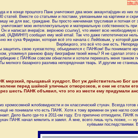
http:/
ода и в конце прошлого Панк уничтожил два моих аккаунта(один из них 
00 статей. Вместе со статьями и постами, увязанными на картинки и ск
пишу не для вас, граждане. Вы просто никчемная трусливая и потная о
уничтожает мою интеллектуальную и материальную собственность при
. Он и написал вчера(см. верхнюю ссылку), что имеет всю необходимую
кий, (АДМИН!!!) сообщил ему мой email. Так что даже гипотетически не
чно же сука Фридман, которая всё это начала с Лейбовым, у которой 
Вербицкого, это всё что они есть. Непоря
ы защитить свою хуезаглотку, объединился с ПАНКом! Вы понимаете ирон
ком, упомянул раннюю фазу биографии твоей жены? Я не сделал этого и 
рбицкие с ПАНКом совсем обнаглели и хотели переехать меня танком по
 Ты мелкого базарного разлива непорядочная тварь. И другим не станеш
К мерзкий, прыщавый хуедрот. Вот уж действительно Бог шель
а колени перед шайкой уличных отморозков, и они не стали ег
через шесть ПАНК объявил, что это из мести ему придумали ан
з хромосомной жлобовидности и он классический стукач. Всегда готов ст
а ещё не понимали что есть ПАНК. Хотя к тому времени он уже нагло 
знает. Дело было где-то в 2011-ом году. Его прилично отпиздили, ПАНК 
укач ПАНК начал мямлить и замял. А мне, всего лишь чуть позже, — ну 
хуёвыми последствиями. В