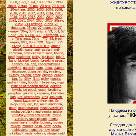
1968
,
1972
,
1974
,
1989
,
1995
,
1999
,
ЖИДОХВОСТа. 
19век
,
2 мая
,
20 век
,
20-век
,
20-й век
,
что означа
20-ый век
,
2002
,
2003
,
2004
,
2006
,
2010
,
2011
,
2012
,
2013
,
2014
,
2015
,
2016
,
2017
,
2018
,
2019
,
2020
,
2021
,
2022
,
2023
,
2024
,
2025
,
2026
,
20век
,
20см
,
21 Октября
,
21век
,
23
февраля
,
25 лет
,
27 февраля
,
27
января
,
30-е
,
3d
,
5 марта
,
53
,
531
,
57
,
5772
,
630
,
66300
,
666
,
7 октября
,
70-
е
,
70-е годы
,
70лет
,
777
,
88
,
9-ое
марта
,
9/11
,
90-е
,
920
,
:Адамс
,
XVII
съезд
,
a_n_d_r_u_s_h_a
,
abuse
,
aladdin_sane
,
anti-russian
,
anti-
semitism
,
anticlericalism
,
avla
,
bband
,
beef
,
beefeater
,
beilby
,
big bang
,
billy`s
band
,
bipedal
,
boobs
,
breaking news
,
cannes
,
ciu
,
cnn
,
congratulations
,
copyright
,
cuckold
,
cunt
,
dece
,
diapers
,
dugasper
,
dugusper
,
dw
,
einstein
,
eksray
,
eliyahu
,
email
,
english
,
erlang
,
fart
,
fat
,
filthy
,
filton
,
giphy
,
google
,
gudrun
,
hitler
,
hoodlum
,
hyperion
,
imgur
,
institute of modern russia
,
jackass
,
jewish
,
joe pesci
,
joseph brodsky
,
josephus
,
jukebox
,
kaganov
,
kazhdan
,
kds
,
kot_afromeeva
,
krall
,
lenkasm
,
leonid kaganov anti-semite
,
life
,
livejournal
,
lorp
,
lqp
,
mad
,
madonna
,
math
,
mathematiker
,
misha verbitsky
,
На одном из 
misha verbitsky anti-semite
,
misha
"Ж
verbitsky rabid anti-semite
,
misha
участник:
verbitsky stool pigeon
,
moma
,
moonshiners
,
motherfuckers
,
movies
,
Сегодня даже 
murals
,
murder
,
nasa
,
nazy
,
necax
,
другом сайте 
neklyueva
,
nemtsov
,
new jersey
,
nickelback
,
nude
,
odessa
,
olegmi
,
ontd
,
Мишка Вербиц