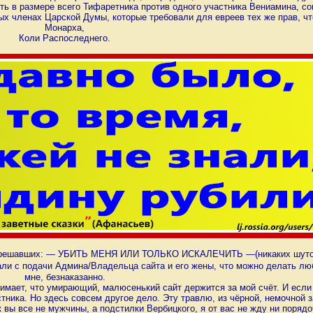
ь в размере всего Тифаретника против одного участника Вениамина, сов
 членах Царской Думы, которые требовали для евреев тех же прав, чт
Монарха,
Коли Распоследнего.
а), решавших: — УБИТЬ МЕНЯ ИЛИ ТОЛЬКО ИСКАЛЕЧИТЬ —(никаких шуток!
знали с подачи Админа/Владельца сайта и его жены, что можно делать л
мне, безнаказанно.
имает, что умирающий, малюсенький сайт держится за мой счёт. И если 
ика. Но здесь совсем другое дело. Эту травлю, из чёрной, немочной з
вы все не мужчины, а подстилки Вербицкого, я от вас не жду ни поряд