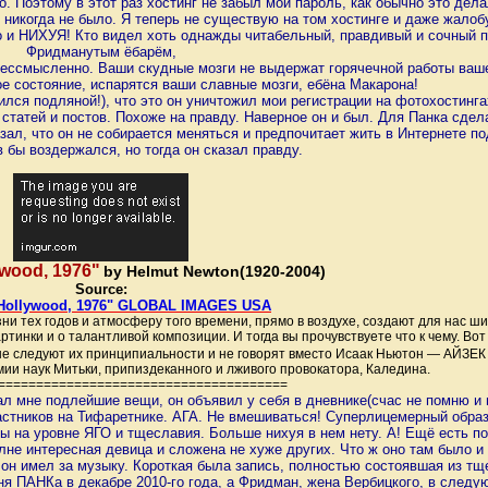
ло. Поэтому в этот раз хостинг не забыл мой пароль, как обычно это де
 и никогда не было. Я теперь не существую на том хостинге и даже жалоб
о и НИХУЯ! Кто видел хоть однажды читабельный, правдивый и сочный 
Фридманутым ёбарём,
ессмысленно. Ваши скудные мозги не выдержат горячечной работы ваше
ое состояние, испарятся ваши славные мозги, ебёна Макарона!
ился подляной!), что это он уничтожил мои регистрации на фотохостинга
х статей и постов. Похоже на правду. Наверное он и был. Для Панка сде
азал, что он не собирается меняться и предпочитает жить в Интернете п
 бы воздержался, но тогда он сказал правду.
ywood, 1976"
by Helmut Newton(1920-2004)
Source:
c Hollywood, 1976" GLOBAL IMAGES USA
ни тех годов и атмосферу того времени, прямо в воздухе, создают для нас ши
ртинки и о талантливой композиции. И тогда вы прочувствуете что к чему. В
ты не следуют их принципиальности и не говорят вместо Исаак Ньютон — АЙ
ии наук Митьки, припиздеканного и лживого провокатора, Каледина.
=============================
=========
 мне подлейшие вещи, он объявил у себя в дневнике(счас не помню и не
частников на Тифаретнике. АГА. Не вмешиваться! Суперлицемерный обра
еты на уровне ЯГО и тщеславия. Больше нихуя в нем нету. А! Ещё есть 
лне интересная девица и сложена не хуже других. Что ж оно там было и
й он имел за музыку. Короткая была запись, полностью состоявшая из т
ня ПАНКа в декабре 2010-го года, а Фридман, жена Вербицкого, в след