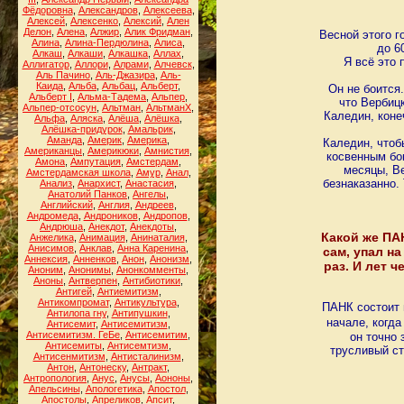
Фёдоровна
,
Александров
,
Алексеева
,
Алексей
,
Алексенко
,
Алексий
,
Ален
Делон
,
Алена
,
Алжир
,
Алик Фридман
,
Весной этого г
Алина
,
Алина-Пердюлина
,
Алиса
,
до 6
Алкаш
,
Алкаши
,
Алкашка
,
Аллах
,
Я всё это 
Аллигатор
,
Аллори
,
Алрами
,
Алчевск
,
Аль Пачино
,
Аль-Джазира
,
Аль-
Каида
,
Альба
,
Альбац
,
Альберт
,
Он не боится
Альберт I
,
Альма-Тадема
,
Альпер
,
что Вербиц
Альпер-отсосун
,
Альтман
,
АльтманХ
,
Каледин, коне
Альфа
,
Аляска
,
Алёша
,
Алёшка
,
Алёшка-придурок
,
Амальрик
,
Аманда
,
Америк
,
Америка
,
Каледин, чтоб
Американцы
,
Америкюки
,
Амнистия
,
косвенным бо
Амона
,
Ампутация
,
Амстердам
,
месяцы, Ве
Амстердамская школа
,
Амур
,
Анал
,
безнаказанно.
Анализ
,
Анархист
,
Анастасия
,
Анатолий Панков
,
Ангелы
,
Английский
,
Англия
,
Андреев
,
Андромеда
,
Андроников
,
Андропов
,
Андрюша
,
Анекдот
,
Анекдоты
,
Какой же ПАН
Анжелика
,
Анимация
,
Анинаталия
,
Анисимов
,
Анклав
,
Анна Каренина
,
сам, упал н
Аннексия
,
Анненков
,
Анон
,
Анонизм
,
раз. И лет 
Аноним
,
Анонимы
,
Анонкомменты
,
Аноны
,
Антверпен
,
Антибиотики
,
Антигей
,
Антиемитизм
,
Антикомпромат
,
Антикультура
,
ПАНК состоит и
Антилопа гну
,
Антипушкин
,
начале, когд
Антисемит
,
Антисемитизм
,
Антисемитизм. ГеБе
,
Антисемитим
,
он точно 
Антисемиты
,
Антисемтизм
,
трусливый ст
Антисенмитизм
,
Антисталинизм
,
Антон
,
Антонеску
,
Антракт
,
Антропология
,
Анус
,
Анусы
,
Аононы
,
Апельсины
,
Апологетика
,
Апостол
,
Апостолы
,
Апреликов
,
Апсит
,