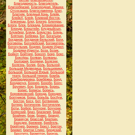
Благодарность
,
Благодетель
,
Благообразие
,
Благородная. Машка-
Отсосашка
,
Благославенна
,
Блат
,
Блатняк
,
Бледный Конь
,
Блейк
,
БлейкХ
,
Блеф
,
Ближний Восток
,
Близнецы
,
Блог
,
Блогер
,
Блогеры
,
Блоги
,
Блок
,
Блокада
,
Блокирование
,
Блонди
,
Блоштейн
,
Блудныйсын
,
Блумберг
,
Бляди
,
Блядство
,
Блядь
,
Бляткин
,
Бобёжка
,
Бог
,
Богатыри
,
Богданов
,
Богданов-Бельский
,
Боги
,
Боговеры
,
Боголюбский
,
Богоматерь
,
Богохульник
,
Бодлер
,
Бодряк-Идиот
,
Бодряки-Идиоты
,
Боза
,
Бозик
,
Бойкот
,
Бойтнер
,
Боколл
,
Бокр
,
Бокс
,
Боксёры
,
Болван
,
Болваны
,
Болгария
,
Болдини
,
Болезни
,
Болезнь
,
Болик
,
Боль
,
Больной
,
Большая Медведица
,
Большевики
,
Большой
,
Большой Взрыв
,
Большой
театр
,
Большой террор
,
Бомба
,
Бомбардировка
,
Бомбёжка
,
Бонд
,
Бондарчук
,
Боннер
,
Бонобо
,
Бонч-
Бруевич
,
Бор
,
Бордель
,
Борец
,
Борис
,
Борисы
,
Борись
,
Боровиковский
,
Борода
,
Бородин
,
Бортников
,
Борщ
,
Борьба
,
Босбум
,
Бостон
,
Босх
,
Бот
,
Ботвинник
,
Ботеро
,
Ботичелли
,
Боттичелли
,
Боты
,
Бофор
,
Боччоне
,
Боччони
,
Боярский
,
Браз
,
Бразилия
,
Брай
,
Брайнин
,
Брак
,
Брамс
,
Брандт
,
Бранкузи
,
Брассай
,
Браткин
,
Браудер
,
Брежнев
,
Брейгель
,
Брейтнер
,
Бремер
,
Брест
,
Бретон
,
Брижит
,
Бритни Спирс
,
Бродский
,
Брозтито
,
Бромптон
,
Бронза
,