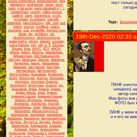
oxana chelysheva
,
paperdaemon
,
phd
,
пост только 
plagiarism
,
podrabinek
,
poper
,
prick
,
сегодн
putin
,
q-bit array
,
quinn elisabeth ii
,
r_l
,
randomman
,
regoriy
,
rolling stones
,
sadkov
,
sane
,
sardonicus
,
scum
,
scumbag
,
scumbags
,
sekreth
,
Tags:
Бразилия
siblington
,
silencefactory
,
silly_sad
,
slut
,
snitch
,
soccer
,
souffleur
,
space
,
stomahin
,
sup
,
symbolith
,
theresa may
,
tiktok
,
tits
,
verbitsky
,
vip
,
19th-Dec-2020 02:30 
vituhnovskaya
,
vitukhnovskaya
,
watermarks
,
whore
,
wieiner
,
youtube
,
yulya fridman
,
zim
,
zim_a
,
Ё
,
Ёксель
,
Ёршик
,
Аvla
,
АНУС
,
АТУ
,
АФОН
,
Абель
,
Аборт
,
Аборты
,
Абрамович
,
Абрамочкин
,
Абстракционизм
,
Абсурд
,
Авангард
,
Аватар
,
Аввакум
,
Авдеевка
,
Авель
,
Авиалинии
,
Авиация
,
Австралия
,
Австрия
,
Автомобили
,
Автопортрет
,
Автостоянка
,
Агадамов
,
Агафонов
,
Агент
,
Агентство
,
Агенты
,
Агитация
,
Агитпроп
,
Агитпроп Идиоты
,
ПАНК уничтож
АгитпропХ
,
Агностики
,
Агрегат
,
Ад
,
veniamin1 н
Адагамов
,
Адам
,
АдамХ
,
Адамс
,
Аддис-Абеба
,
Адик
,
Админ
,
автор ven
Администрация
,
Администрация
Мои фоты вне р
Живого Журнала.
,
Адмирал
,
ФОТО был мо
Адоманис
,
Адюльтер
,
Азатий
,
Азербайджан
,
Азия
,
Айвазовский
,
Айзенберг
,
Айнзатцгруппа D
,
ПАНК у меня в
Академизм
,
Академик
,
Академия
,
и я его не ви
Акварель
,
Аквариум
,
Акнтисемитизм
,
Актёры
,
Акулетта
,
Акунин
,
Акцент
,
Акционизм
,
Аладжалов
,
Аламар
,
Албания
,
Алекс
,
Александер
,
Александр
,
Александр II
,
Александр
III
,
Александр Первый
,
Александра