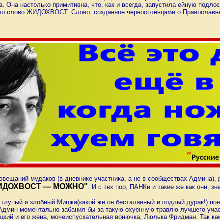
Она настолько примитивна, что, как и всегда, запустила ейную подлост
ло слово ЖИДОХВОСТ. Слово, созданное черносотенцами о Православных
совещаний мудаков (в дневнике участника, а не в сообществах Админ
ИДОХВОСТ — МОЖНО"
. И с тех пор, ПАНКи и такие же как они, 
глупый и злобный Мишка(какой же он бесталанный и подлый дурак!) пон
Админ моментально забанил бы за такую охуенную травлю лучшего участн
кий и его жена, мочеиспускательная вонючка, Люлька Фридман. Так как 