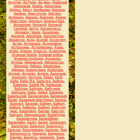
Апухтин
,
Ар Нуво
,
Ар деко
,
Арабский
терроризм
,
Арабы
,
Аргентина
,
Ардеко
,
Арест
,
Арефьева
,
Аризона
,
Арийцы
,
Аристотель
,
Арктика
,
Арлекино
,
Армада
,
Армения
,
Армия
,
Армстронг
,
Арнольд
,
Арнольд Ева
,
Артемизия
,
Артемуй
,
Артемуй
Сисярик
,
Артур
,
Архангельск
,
Архимед. Чапек
,
Архипенко
,
Архипов
,
Архипова
,
Архитектура
,
Аршакуни
,
Асад
,
Асатий
,
Ассистент
,
Астер
,
Астрахань
,
Астронавты
,
Астрономы
,
Астрофизика
,
Атака
,
Атаки
,
Атеизм
,
Атеисты
,
Атлантида
,
Атомная бомба
,
Атомная война
,
Атомная подлодка
,
Аукционы
,
Аутизм
,
Афанасьев
,
Афганистан
,
Афедрон
,
Афины
,
Афоризмы
,
Африка
,
Ахмадулина
,
Ахматова
,
Ахуеев
,
Ахуеево
,
Ацтеки
,
Ашкенази
,
Аэропорт
,
Аятолла
,
БАБЫ
,
БЫК
,
Баба
,
Баба-Яга
,
Баба-яга
,
Бабель
,
Бабизмы
,
Бабий Яр
,
Бабицкая
,
Бабочки
,
Бабурин
,
Бабучина
,
Бабушка
,
Бабы
,
Бабьё
,
Бавария
,
Бавильский
,
Багдасарова
,
Багрицкий
,
Базар
,
Базарный аристократ
,
Базиль
,
БазильХ
,
Базыма
,
Байден
,
Байкал
,
Байкер
,
Байкеры
,
Байрон
,
Байя кон
диас
,
Бакалович
,
Баклан
,
Бакстер
,
Бакунин
,
Бакушинская
,
Балабурда
,
Балалаечник
,
Балалайкин
,
Балалайкн
,
Балет
,
Балин
,
Балморал
,
Балотелли
,
Бальдунг
,
БальдунгХ
,
Бальзак
,
Бальтерманц
,
Бальтюс
,
Бан
,
Банальность
,
Бандера
,
Бандерша
,
Банджо
,
Бандиты
,
Банионис
,
Банк
,