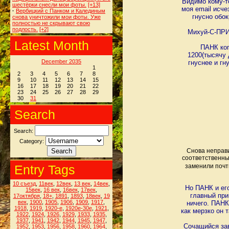
Видимо кому-то
шестёрки снесли мои фоты.
[+13]
моя email исче
·
Вербицкий с Панком и Калединым
гнусно обо
снова уничтожили мои фоты. Уже
полностью не скрывают свою
подлость.
[+2]
Михуй-С-ПРИ
Latest Month
ПАНК ког
1200(тысячу 
December 2035
гнуснее и гн
1
2
3
4
5
6
7
8
9
10
11
12
13
14
15
16
17
18
19
20
21
22
23
24
25
26
27
28
29
30
31
Search
Search:
Category:
Снова неправи
соответственным
Entry Tags
заменили почт
10 съезд
,
11век
,
12век
,
13 век
,
14век
,
Но ПАНК и его
15век
,
16 век
,
16век
,
17век
,
главный при
17октября
,
18+
,
1891
,
1893
,
18век
,
19
век
,
1900
,
1905
,
1906
,
1909
,
1917
,
ничего. ПАНК
1918
,
1919
,
1920-е
,
1920е-30е
,
1921
,
как мерзко он 
1922
,
1924
,
1926
,
1929
,
1933
,
1935
,
1937
,
1941
,
1942
,
1944
,
1945
,
1947
,
Сочащийся зав
1952
,
1953
,
1956
,
1958
,
1960
,
1964
,