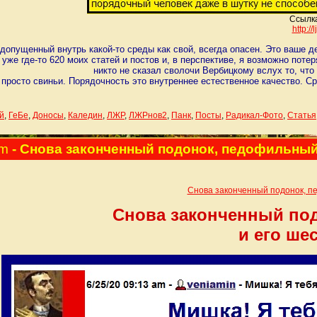
Ссылка
http:/
 допущенный внутрь какой-то среды как свой, всегда опасен. Это ваше д
уже где-то 620 моих статей и постов и, в перспективе, я возможно пот
никто не сказал сволочи Вербицкому вслух то, чт
просто свиньи. Порядочность это внутреннее естественное качество. С
й
,
ГеБе
,
Доносы
,
Каледин
,
ЛЖР
,
ЛЖРнов2
,
Панк
,
Посты
,
Радикал-Фото
,
Статья
am
- Снова законченный подонок, педофильный
Снова законченный подонок, п
Снова законченный по
и его ше