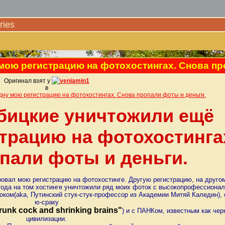
ies
мою регистрацию на фотохостингах. Снова пр
Оригинал взят у
veniamin1
в
ну мою регистрацию на фотохостингах. Снова пропали фоты и деньги.
бицкие уничтожили ещё
трацию на фотохостинга
пали фоты и деньги.
ровал мою регистрацию на фотохостинге. Другую регистрацию, на друго
о года на том хостинге уничтожили ряд моих фоток с высокопрофессионал
ом(aka, Путинский стук-стук-профессор из Академии Митяй Каледин), 
ю-сраку
runk cock and shrinking brains"
) и с ПАНКом, известным как че
цивилизации.