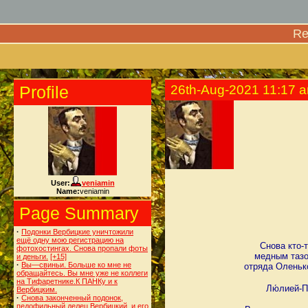
Re
Profile
26th-Aug-2021 11:17 
User:
veniamin
Name:
veniamin
Page Summary
·
Подонки Вербицкие уничтожили
ещё одну мою регистрацию на
Снова кто-
фотохостингах. Снова пропали фоты
медным тазо
и деньги.
[+15]
·
Вы—свиньи. Больше ко мне не
отряда Оленьк
обращайтесь. Вы мне уже не коллеги
на Тифаретнике.К ПАНКу и к
Лю́лией-П
Вербицким.
·
Снова законченный подонок,
педофильный делец Вербицкий, и его