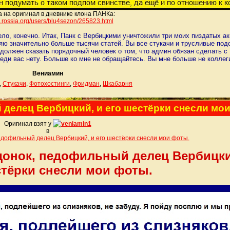
 на оригинал в дневнике клона ПАНКа:
/lj.rossia.org/users/blu4sezon/26
5823.html
ело, конечно. Итак, Панк с Вербицкими уничтожили три моих пиздатых а
еряю значительно больше тысячи статей. Вы все стукачи и трусливые под
о должен сказать порядочный человек о том, что админ обязан сделать 
реди вас нету. Больше ко мне не обращайтесь. Вы мне больше не коллег
Вениамин
,
Стукачи
,
Фотохостинги
,
Фридман
,
Шкабарня
 делец Вербицкий, и его шестёрки снесли мо
Оригинал взят у
veniamin1
в
едофильный делец Вербицкий, и его шестёрки снесли мои фоты.
донок, педофильный делец Вербицки
стёрки снесли мои фоты.