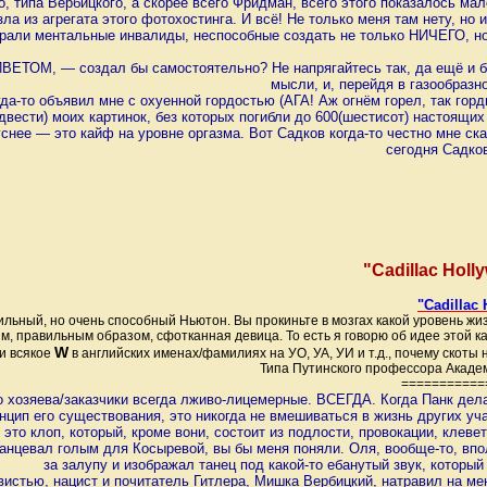
, типа Вербицкого, а скорее всего Фридман, всего этого показалось ма
зла из агрегата этого фотохостинга. И всё! Не только меня там нету, но
крали ментальные инвалиды, неспособные создать не только НИЧЕГО, н
ВЕТОМ, — создал бы самостоятельно? Не напрягайтесь так, да ещё и б
мысли, и, перейдя в газообразн
да-то объявил мне с охуенной гордостью (АГА! Аж огнём горел, так горд
двести) моих картинок, без которых погибли до 600(шестисот) настоящи
уснее — это кайф на уровне оргазма. Вот Садков когда-то честно мне ск
сегодня Садков
"Cadillac Holl
"Cadilla
льный, но очень способный Ньютон. Вы прокиньте в мозгах какой уровень жиз
, правильным образом, сфотканная девица. То есть я говорю об идее этой ка
W
и всякое
в английских именах/фамилиях на УО, УА, УИ и т.д., почему ско
Типа Путинского профессора Академ
===========
 хозяева/заказчики всегда лживо-лицемерные. ВСЕГДА. Когда Панк делал
нцип его существования, это никогда не вмешиваться в жизнь других у
 это клоп, который, кроме вони, состоит из подлости, провокации, клев
танцевал голым для Косыревой, вы бы меня поняли. Оля, вообще-то, впо
за залупу и изображал танец под какой-то ебанутый звук, которы
истью, нацист и почитатель Гитлера, Мишка Вербицкий, натравил на ме