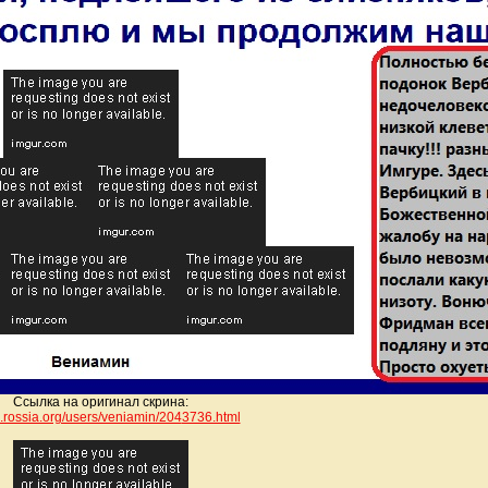
Ссылка на оригинал скрина:
/lj.rossia.org/users/veniamin/204
3736.html