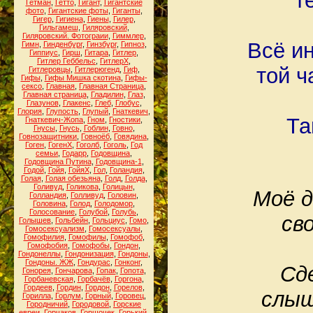
т
Гетман
,
Гетто
,
Гигант
,
Гигантские
фото
,
Гигантские фоты
,
Гиганты
,
Гигер
,
Гигиена
,
Гиены
,
Гилер
,
Гильгамеш
,
Гиляровский
,
Гиляровский. Фотограии
,
Гиммлер
,
Всё ин
Гимн
,
Гинденбург
,
Гинзбург
,
Гипноз
,
Гиппиус
,
Гирш
,
Гитара
,
Гитлер
,
Гитлер Геббельс
,
ГитлерХ
,
той ч
Гитлеровцы
,
Гитлерюгенд
,
Гиф
,
Гифы
,
Гифы Мишка скотина
,
Гифы-
сексо
,
Главная
,
Главная Страница
,
Главная страница
,
Гладилин
,
Глаз
,
Глазунов
,
Глакенс
,
Глеб
,
Глобус
,
Глория
,
Глупость
,
Глупый
,
Гнаткевич
,
Та
Гнаткевич-Жопа
,
Гном
,
Гностики
,
Гнусы
,
Гнусь
,
Гоблин
,
Говно
,
Говнозащитники
,
Говноёб
,
Говядина
,
Гоген
,
ГогенХ
,
Гоголб
,
Гоголь
,
Год
семьи
,
Годарр
,
Годовщина
,
Годовщина Путина
,
Годовщина-1
,
Годой
,
Гойя
,
ГойяХ
,
Гол
,
Голандия
,
Голая
,
Голая обезьяна
,
Голд
,
Голда
,
Голивуд
,
Голикова
,
Голицын
,
Моё д
Голландия
,
Голливуд
,
Головин
,
Головина
,
Голод
,
Голодомор
,
Голосование
,
Голубой
,
Голубь
,
св
Голышев
,
Гольбейн
,
Гольциус
,
Гомо
,
Гомосексуализм
,
Гомосексуалы
,
Гомофилия
,
Гомофилы
,
Гомофоб
,
Гомофобия
,
Гомофобы
,
Гондон
,
Гондонеллы
,
Гондонизация
,
Гондоны
,
Гондоны. ЖЖ
,
Гондурас
,
Гонконг
,
Сд
Гонорея
,
Гончарова
,
Гопак
,
Гопота
,
Горбаневская
,
Горбачёв
,
Горгона
,
Гордеев
,
Гордин
,
Гордон
,
Горелов
,
слыш
Горилла
,
Горлум
,
Горный
,
Горовец
,
Городничий
,
Городовой
,
Горские
евреи
,
Горчаков
,
Горшочек
,
Горький
,