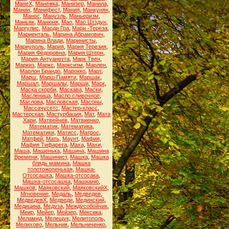
МанеХ
,
Манежка
,
Манизер
,
Манила
,
Манин
,
Манифест
,
Мания
,
Манкунян
,
Манос
,
Мануэль
,
Маньеризм
,
Маньяк
,
Манюня
,
Мао
,
Мао Цзэдун
,
Маргулис
,
Марди Гра
,
Мари -Тереза
,
Мариенталь
,
Марина Абрамович
,
Марина Влади
,
Маринисты
,
Мариуполь
,
Мария
,
Мария Терезия
,
Мария Фёдоровна
,
Мария Штерн
,
Мария-Антуанетта
,
Марк Твен
,
Маркиз
,
Маркс
,
Марксизм
,
Марлен
,
Марлон Брандо
,
Марокко
,
Март
,
Марш
,
Марш Памяти
,
Маршак
,
Маршал
,
Маршалы
,
Марши
,
Маск
,
Маска скорби
,
Маскава
,
Маски
,
Масленица
,
Масло сливочное
,
Маслова
,
Масловская
,
Масоны
,
Массачусетс
,
Мастер-класс
,
Мастерская
,
Мастурбация
,
Мат
,
Мата
Хари
,
Матвейчев
,
Матвиенко
,
Математик
,
Математика
,
Математики
,
Матисс
,
Матрос
,
Матфей
,
Мать
,
Маунт
,
Мафия
,
Мафия Тифарета
,
Маха
,
Махи
,
Маша
,
Машенька
,
Машина
,
Машина
Времени
,
Машинист
,
Машка
,
Машка
блядь мамина
,
Машка
толстожопенькая
,
Машка-
Отсосашка
,
Машка-отсосака
,
Машка-отсосашка
,
Машканю
,
Машков
,
Маяковский
,
МаяковскийХ
,
Мгновение
,
Медаль
,
Медведев
,
МедведевХ
,
Медведи
,
Мединский
,
Медицина
,
Медуза
,
Междусобойчик
,
Меир
,
Мейер
,
Мейзер
,
Мексика
,
Меламид
,
Мелещук
,
Мелитополь
,
Мелихово
,
Мельник
,
Мельниченко
,