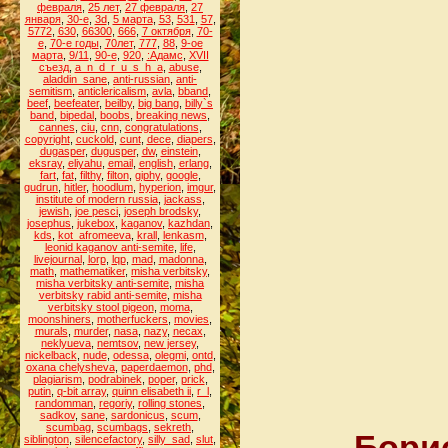
февраля
,
25 лет
,
27 февраля
,
27
января
,
30-е
,
3d
,
5 марта
,
53
,
531
,
57
,
5772
,
630
,
66300
,
666
,
7 октября
,
70-
е
,
70-е годы
,
70лет
,
777
,
88
,
9-ое
марта
,
9/11
,
90-е
,
920
,
:Адамс
,
XVII
съезд
,
a_n_d_r_u_s_h_a
,
abuse
,
aladdin_sane
,
anti-russian
,
anti-
semitism
,
anticlericalism
,
avla
,
bband
,
beef
,
beefeater
,
beilby
,
big bang
,
billy`s
band
,
bipedal
,
boobs
,
breaking news
,
cannes
,
ciu
,
cnn
,
congratulations
,
copyright
,
cuckold
,
cunt
,
dece
,
diapers
,
dugasper
,
dugusper
,
dw
,
einstein
,
eksray
,
eliyahu
,
email
,
english
,
erlang
,
fart
,
fat
,
filthy
,
filton
,
giphy
,
google
,
gudrun
,
hitler
,
hoodlum
,
hyperion
,
imgur
,
institute of modern russia
,
jackass
,
jewish
,
joe pesci
,
joseph brodsky
,
josephus
,
jukebox
,
kaganov
,
kazhdan
,
kds
,
kot_afromeeva
,
krall
,
lenkasm
,
leonid kaganov anti-semite
,
life
,
livejournal
,
lorp
,
lqp
,
mad
,
madonna
,
math
,
mathematiker
,
misha verbitsky
,
misha verbitsky anti-semite
,
misha
verbitsky rabid anti-semite
,
misha
verbitsky stool pigeon
,
moma
,
moonshiners
,
motherfuckers
,
movies
,
murals
,
murder
,
nasa
,
nazy
,
necax
,
neklyueva
,
nemtsov
,
new jersey
,
nickelback
,
nude
,
odessa
,
olegmi
,
ontd
,
oxana chelysheva
,
paperdaemon
,
phd
,
plagiarism
,
podrabinek
,
poper
,
prick
,
putin
,
q-bit array
,
quinn elisabeth ii
,
r_l
,
randomman
,
regoriy
,
rolling stones
,
sadkov
,
sane
,
sardonicus
,
scum
,
scumbag
,
scumbags
,
sekreth
,
Борис
siblington
,
silencefactory
,
silly_sad
,
slut
,