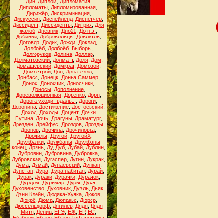
Дин
,
Диплом
,
Дипломатия
,
Дипломаты
,
Дипломированная
,
Дирижёр
,
Дискриминация
,
Дискуссия
,
Диснейленд
,
Диспетчер
,
Диссидент
,
Диссиденты
,
Дитрих
,
Для
жалоб
,
Дневник
,
Дно21
,
До н.э.
,
Добиньи
,
Добровольцы
,
Довлатов
,
Договор
,
Додик
,
Дожди
,
Доклад
,
Долбоёб
,
Долбоёб. Выборы
,
Долгоруков
,
Долина
,
Доллар
,
Долматовский
,
Долматт
,
Доля
,
Дом
,
Домашевский
,
Домкрат
,
Домовой
,
Домострой
,
Дон
,
Донателло
,
Донбасс
,
Донецк
,
Донна Саммер
,
Донос
,
Доносчик
,
Доносчики
,
Доносы
,
Дополнение
,
Дореволюционная
,
Доренко
,
Дорн
,
Дорога уходит вдаль...
,
Дороги
,
Доронина
,
Достижение
,
Достоевский
,
Доход
,
Доходы
,
Доцент
,
Дочки
Путина
,
Дочь
,
Драгуны
,
Драматург
,
Дрезден
,
Дрейфус
,
Дроздов
,
Дрозды
,
Дронов
,
Дрочила
,
Дрочиловка
,
Дрочилы
,
Другой
,
ДругойХ
,
Дружбанки
,
Дружбаны
,
Дружбаны
конец
,
Дрянь
,
Ду
,
Дуб
,
Дубай
,
Дублин
,
Дубровин
,
Дубровина
,
Дубровка
,
Дубровская
,
Дугаспер
,
Дугин
,
Дукрак
,
Дума
,
Думай
,
Дунаевский
,
Дункан
,
Дунстан
,
Дура
,
Дура набитая
,
Дурай
,
Дурак
,
Дураки
,
Дурачки
,
Дурачок
,
Дурдом
,
Дуремар
,
Дуры
,
Дуся
,
Духовенство
,
Духовник
,
Дуэль
,
Дьяк
,
Дэни Клейн
,
Дюдяка-Хуяка
,
Дюков
,
Дюкрё
,
Дюма
,
Дюпакье
,
Дюрер
,
Дюссельдорф
,
Дягилев
,
Дядя
,
Дядя
Митя
,
Дёниц
,
ЕГЭ
,
ЕЖ
,
ЕР
,
ЕС
,
Ебабели
,
Ебало
,
Ебало Тифаретника