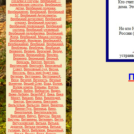
сосалки и сосуны
,
Вербицкие —
кремлёвские сексоты
,
Вербицкие-
детки
,
Вербицкие-подонки
,
Вербицкиеню
,
Вербицкий
,
Вербицкий
57
,
Вербицкий Антисемиты
,
Вербицкий антисемит
,
Вербицкий
откроет
,
Вербицкий портрет
,
Вербицкий провокация
,
Вербицкий
скотина
,
Вербицкий уязвимый
,
Вербицкий-педофиляка
,
Вербицкий.
Жопа
,
Вербицкий. Мишка скотина
,
Вербицкий. Фридман
,
ВербицкийХ
,
Вербицкийню
,
Вербицкй
,
Вербицкмй
,
Верблюды
,
Верблядь
,
Вербцкая
,
Вервеер
,
Вервир
,
Вергилий
,
Верди
,
Веризм
,
Верицкийню
,
Верлен
,
Вермеер
,
Верницкий
,
Верный
,
Версаль
,
Вертеп
,
Вертер
,
Вертинский
,
Вертолёт
,
Верховный
Совет
,
Верховный суд
,
Весна
,
Вессель
,
Весь мир будет наш
,
П
Ветеран
,
Веттриано
,
ВеттрианоХ
,
Вехи
,
Вечеря
,
Вечность
,
Вечные
Вонючки
,
Вещий Олег
,
Взад
,
Взлом
,
Взлом компа
,
Взрывы
,
Взятки
,
Вибеке
,
Вибер
,
Вибратор
,
Видео
,
Виже-Лебрён
,
ВизитМГУ
,
Вика
,
Вика
Минет
,
Виканю
,
Вики
,
Википедия
,
Виктор
,
Викторина
,
Виктория
,
Вильгельм
,
Вильсон
,
Винд
,
Винегра
,
Винни-Пух
,
Винница
,
Вино
,
Виноградов
,
Винтерхальтер
,
Вирсавия
,
Вирус
,
Вирусы
,
Виски
,
Висуны
,
Витамины
,
Виткевич
,
Витте
,
Витухновская
,
Витька
,
Витька-
дурачок
,
Витька-пиздяка
,
Витька-
тупарик
,
Витя
,
Вифлеем
,
Вишневый
,
Виька
,
Вкусы
,
Влад
,
Власть
,