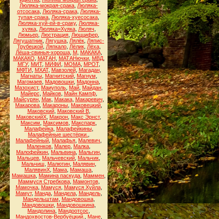
Люляка-мокрая-срака
,
Люляка-
отсосака
,
Люляка-срака
,
Люляка-
тупая-срака
,
Люляка-хуесосака
,
Люляка-хуй-ей-в-сраку
,
Люляка-
хуяка
,
Люляка=Хуяка
,
Люляч
,
Люмьер
,
Люстрация
,
Люццифер
,
Лягушатник
,
Лягушка
,
Лялёк
,
Ляпис-
Трубецкой
,
Ляпкало
,
Лёлик
,
Лёха
,
Лёша-свинья-хороша
,
М
,
МАКАКА
,
МАКАКО
,
МАТАН
,
МАТАНючки
,
МВД
,
МГУ
,
МИТ
,
МИФИ
,
МОМА
,
МРОТ
,
МФТИ
,
МХАТ
,
Мавзолей
,
Магадан
,
Магнаты
,
Магнитский
,
Магнум
,
Магомаев
,
Мадовошки
,
Мадонна
,
Мазохист
,
Маиуполь
,
Май
,
Майдан
,
Майерс
,
Майков
,
Майн Кампф
,
Майсурян
,
Мак
,
Макака
,
Макаревич
,
Макарова
,
Макароны
,
Маковецкий
,
Маковский
,
Маковский В
,
МаковскийХ
,
Макрон
,
Макс Эрнст
,
Максим
,
Максимов
,
Макспарк
,
Малафейка
,
Малафейкины
,
Малафейные шестёрки.
,
Малафейный
,
Малафья
,
Малевич
,
Маленков
,
Малер
,
Малка
,
Малофейкин
,
Мальвина
,
Мальгин
,
Мальцев
,
Мальчевский
,
Мальчик
,
Мальчиш
,
Малютин
,
Малявин
,
МалявинХ
,
Мама
,
Мамаша
,
Мамашка
,
Мамина паскуда
,
Маммен
,
Маммуся Стребкова
,
Мамонтов
,
Мамочка
,
Мамуся
,
Мамуся Хуйла
,
Мамут
,
Манда
,
Мандела
,
Мандель
,
Мандельштам
,
Мандовошка
,
Мандовошки
,
Мандовошкина
,
Мандолина
,
Мандоотсос
,
Мандохвостов-Вербуёцкий.
,
Мане
,