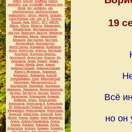
snitch
,
soccer
,
souffleur
,
space
,
stomahin
,
sup
,
symbolith
,
theresa may
,
tiktok
,
tits
,
verbitsky
,
vip
,
vituhnovskaya
,
vitukhnovskaya
,
watermarks
,
whore
,
wieiner
,
youtube
,
yulya fridman
,
zim
,
zim_a
,
Ё
,
Ёксель
,
19 с
Ёршик
,
Аvla
,
АНУС
,
АТУ
,
АФОН
,
Абель
,
Аборт
,
Аборты
,
Абрамович
,
Абрамочкин
,
Абстракционизм
,
Абсурд
,
Авангард
,
Аватар
,
Аввакум
,
Авдеевка
,
Авель
,
Авиалинии
,
Авиация
,
Австралия
,
Австрия
,
Автомобили
,
Автопортрет
,
Автостоянка
,
Агадамов
,
Агафонов
,
Агент
,
Агентство
,
Агенты
,
Агитация
,
Агитпроп
,
Агитпроп Идиоты
,
АгитпропХ
,
Агностики
,
Агрегат
,
Ад
,
Адагамов
,
Адам
,
АдамХ
,
Адамс
,
Аддис-Абеба
,
Адик
,
Админ
,
Администрация
,
Администрация
Живого Журнала.
,
Адмирал
,
Не
Адоманис
,
Адюльтер
,
Азатий
,
Азербайджан
,
Азия
,
Айвазовский
,
Айзенберг
,
Айнзатцгруппа D
,
Академизм
,
Академик
,
Академия
,
Акварель
,
Аквариум
,
Акнтисемитизм
,
Актёры
,
Акулетта
,
Акунин
,
Акцент
,
Всё ин
Акционизм
,
Аладжалов
,
Аламар
,
Албания
,
Алекс
,
Александер
,
Александр
,
Александр II
,
Александр
III
,
Александр Первый
,
Александра
Фёдоровна
,
Александров
,
Алексеева
,
Алексей
,
Алексенко
,
Алексий
,
Ален
но он
Делон
,
Алена
,
Алжир
,
Алик Фридман
,
Алина
,
Алина-Пердюлина
,
Алиса
,
Алкаш
,
Алкаши
,
Алкашка
,
Аллах
,
Аллигатор
,
Аллори
,
Алрами
,
Алчевск
,
Аль Пачино
,
Аль-Джазира
,
Аль-