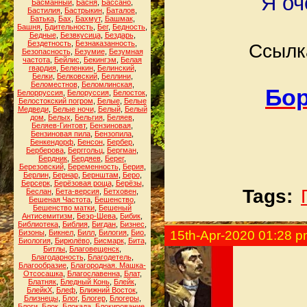
Я оч
Басманный
,
Басня
,
Бассано
,
Бастилия
,
Бастрыкин
,
Баталов
,
Батька
,
Бах
,
Бахмут
,
Башмак
,
Башня
,
Бдительность
,
Бег
,
Бедность
,
Бедные
,
Безвкусица
,
Бездарь
,
Бездетность
,
Безнаказанность
,
Ссылк
Безопасность
,
Безумие
,
Безумная
частота
,
Бейлис
,
Бекингэм
,
Белая
гвардия
,
Беленкин
,
Белинский
,
Белки
,
Белковский
,
Беллини
,
Беломестнов
,
Беломлинская
,
Бор
Белорруссия
,
Белоруссия
,
Белосток
,
Белостокский погром
,
Белые
,
Белые
Медведи
,
Белые ночи
,
Белый
,
Белый
дом
,
Белых
,
Бельгия
,
Беляев
,
Беляев-Гинтовт
,
Бензиновая
,
Бензиновая пила
,
Бензопила
,
Бенкендорф
,
Бенсон
,
Бербер
,
Берберова
,
Берггольц
,
Бергман
,
Бердник
,
Бердяев
,
Берег
,
Березовский
,
Беременность
,
Берия
,
Берлин
,
Бернар
,
Бернштам
,
Беро
,
Берсерк
,
Берёзовая роща
,
Берёзы
,
Tags:
Беслан
,
Бета-версия
,
Бетховен
,
Бешеная Частота
,
Бешенство
,
Бешенство матки
,
Бешеный
Антисемитизм
,
Беэр-Шева
,
Бибик
,
Библиотека
,
Библия
,
Бигдан
,
Бизнес
,
Бизоны
,
Бикнел
,
Билл
,
Билогия
,
Био
,
15th-Apr-2020 01:28 
Биология
,
Бирюлёво
,
Бисмарк
,
Бита
,
Битлы
,
Благовещенск
,
Благодарность
,
Благодетель
,
Благообразие
,
Благородная. Машка-
Отсосашка
,
Благославенна
,
Блат
,
Блатняк
,
Бледный Конь
,
Блейк
,
БлейкХ
,
Блеф
,
Ближний Восток
,
Близнецы
,
Блог
,
Блогер
,
Блогеры
,
Блоги
,
Блок
,
Блокада
,
Блокирование
,