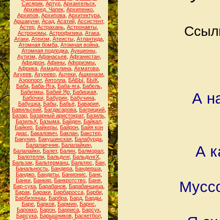
Сисярик
,
Артур
,
Архангельск
,
Архимед. Чапек
,
Архипенко
,
Архипов
,
Архипова
,
Архитектура
,
Аршакуни
,
Асад
,
Асатий
,
Ассистент
,
Ссылк
Астер
,
Астрахань
,
Астронавты
,
Астрономы
,
Астрофизика
,
Атака
,
Атаки
,
Атеизм
,
Атеисты
,
Атлантида
,
Атомная бомба
,
Атомная война
,
Атомная подлодка
,
Аукционы
,
Аутизм
,
Афанасьев
,
Афганистан
,
Афедрон
,
Афины
,
Афоризмы
,
Африка
,
Ахмадулина
,
Ахматова
,
Ахуеев
,
Ахуеево
,
Ацтеки
,
Ашкенази
,
Аэропорт
,
Аятолла
,
БАБЫ
,
БЫК
,
Баба
,
Баба-Яга
,
Баба-яга
,
Бабель
,
Бабизмы
,
Бабий Яр
,
Бабицкая
,
А н
Бабочки
,
Бабурин
,
Бабучина
,
Бабушка
,
Бабы
,
Бабьё
,
Бавария
,
Бавильский
,
Багдасарова
,
Багрицкий
,
Базар
,
Базарный аристократ
,
Базиль
,
БазильХ
,
Базыма
,
Байден
,
Байкал
,
Байкер
,
Байкеры
,
Байрон
,
Байя кон
диас
,
Бакалович
,
Баклан
,
Бакстер
,
Бакунин
,
Бакушинская
,
Балабурда
,
Балалаечник
,
Балалайкин
,
А к
Балалайкн
,
Балет
,
Балин
,
Балморал
,
Балотелли
,
Бальдунг
,
БальдунгХ
,
Бальзак
,
Бальтерманц
,
Бальтюс
,
Бан
,
Банальность
,
Бандера
,
Бандерша
,
Банджо
,
Бандиты
,
Банионис
,
Банк
,
Банки
,
Банкир
,
Банкротство
,
Баня
,
Муссо
Бар-сука
,
Барабанов
,
Барабанщица
,
Барак
,
Бараки
,
Барбаросса
,
Барби
,
Барбизонцы
,
Барбра
,
Бард
,
Барды
,
Баре
,
Барков
,
Бармин
,
Барнс
,
Барокко
,
Барон
,
Барриса
,
Барсук
,
Барсука
,
Барышников
,
Баскетбол
,