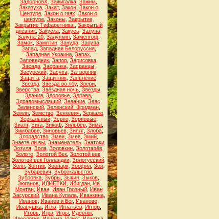
ЗадорновХ
,
Зажигалка
,
Зажим
,
Заказуха
,
Закат
,
Закон
,
Закон о
Цензуре
,
Закон о геях
,
Закон о
цензуре
,
Законы
,
Закрытие
,
Закрытие Тифаретника.
,
Закрытый
дневник
,
Закуска
,
Закусь
,
Залупа
,
Залупа-20
,
Залупкин
,
Заменгоф
,
Замок
,
Замятин
,
Зануда
,
Заоупа
,
Запад
,
Западная Белоруссия
,
Западная Украина
,
Запах
,
Заповедник
,
Запор
,
Зарисовка
,
Засада
,
Засранка
,
Засранцы
,
Засурский
,
Засуха
,
Затворник
,
Защита
,
Защитник
,
Заявление
,
Звезда
,
Звезда во лбу
,
Звери
,
Зверства
,
Звёздная ночь
,
Звёзды
,
Здания
,
Здоровье
,
Здрава
,
Здравомыслящий
,
Зевание
,
Зевс
,
Зеленский
,
Зеленский. Фридман
,
Земля
,
Земство
,
Зенкевич
,
Зеркало
,
Зеркальный
,
Зерно
,
Зерновые
,
Зиалт
,
Зига
,
Зикоф
,
Зильбер
,
Зима
,
Зимбабве
,
Зиновьев
,
Зиялт
,
Злоба
,
Злорадство
,
Змеи
,
Змея
,
Змий
,
Знаете ли вы
,
Знаменатель
,
Знатоки
,
Зозуля
,
Зола
,
Золовкин
,
Золотарёв
,
Золото
,
Золотой Век
,
Золотой век
,
Золотой век Голландии
,
Золотусский
,
Золя
,
Зонтик
,
Зоопарк
,
Зоофил
,
Зоя
,
Зубаревич
,
Зубоскальство
,
Зубровка
,
Зубры
,
Зыкин
,
Зыков
,
Зюганов
,
ИДИЁТКИ
,
Ибигдан
,
Ив
Монтан
,
Иван
,
Иван Грозный
,
Иван
Засурский
,
Ивана Купала
,
Иванкина
,
Иванов
,
Иванов и Бог
,
Иваново
,
Иванушка
,
Игла
,
Игнатьев
,
Игнор
,
Игорь
,
Игра
,
Игры
,
Идеолог
,
Идеология
,
Идиома
,
Идиот
,
Идиотка
,