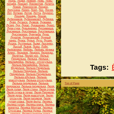
Лодзь
,
Лодки
,
Ложкин
,
Ложь
,
Ложь-
пиздёж
,
Локкарт
,
Локомотив
,
Лолита
,
Ломик
,
Ломоносов
,
Лондон
,
Лопухина
,
Лорен
,
Лорп
,
Лос
,
Лосев
,
Лот
,
Лотман
,
Лотов
,
Лотта
,
Лоуренс
,
Лошади
,
Лошадь
,
Лошак
,
Лубенников
,
ЛубенниковХ
,
Лубянка
,
Лувр
,
Луганск
,
Лужков
,
Лужники
,
Лузер
,
Лук
,
Лукас
,
Лукашенко
,
Лукес
,
Луки-суки
,
Лукьяненко
,
Лукэимиша
,
Лукэмиша
,
Лукэтмиша
,
Лукэтмишка
,
Лукэтморон
,
Лумумба
,
Луна
,
Лунатик
,
Луначарский
,
Лунный
танец
,
Лурка
,
Лурье
,
Лутц
,
Луция
,
Лушка
,
Луэтмиша
,
Лыжи
,
Лысенко
,
Лысый
,
Львов
,
Львы
,
Лэйн
,
Любовники
,
Любовь
,
Любовь лёлика
Алекс
,
Людовик
,
Людоед
,
Людоеды
,
Люлечка
,
Люлин нос
,
Люльа-
Пердюлька
,
Люлька
,
Люлька -
Малафейка
,
Люлька - отсосулька
,
Люлька Малафейка
,
Люлька-
Tags:
Мудюлька
,
Люлька-Педюлька
,
Люлька-Пердлька
,
Люлька-
Пердюлька
,
Люлька-Пиздюлька
,
Люлька-ебулька
,
Люлька-
красотулька
,
Люлька-отсосулька
,
Люлька-пердюлька
,
Люлька-
Top of Page
пидораска
,
Люлька-пиздюлька
,
Люля
,
Люля голая
,
Люля стихи
,
Люля сучка
,
Люля сучка-в-течке
,
Люля-Пердюля
,
Люля-дура
,
Люля-красотуля
,
Люля-
отсосуля
,
Люля-пиздюля
,
Люля-
тупая-срака
,
Люля-фоты
,
Люляка
,
Люляка голая
,
Люляка книга
,
Люляка
минетка
,
Люляка-Монтаж
,
Люляка-
Отсосака
,
Люляка-Хуяка
,
Люляка-
идиотка
,
Люляка-мокрая срака
,