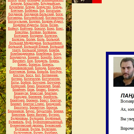
Блонди
,
Блоштейн
,
Блудныйсын
,
Блумберг
,
Бляди
,
Блядство
,
Блядь
,
Бляткин
,
Бобёжка
,
Бог
,
Богатыри
,
Богданов
,
Богданов-Бельский
,
Боги
,
Боговеры
,
Боголюбский
,
Богоматерь
,
Богохульник
,
Бодлер
,
Бодряк-Идиот
,
Бодряки-Идиоты
,
Боза
,
Бозик
,
Бойкот
,
Бойтнер
,
Боколл
,
Бокр
,
Бокс
,
Боксёры
,
Болван
,
Болваны
,
Болгария
,
Болдини
,
Болезни
,
Болезнь
,
Болик
,
Боль
,
Больной
,
Большая Медведица
,
Большевики
,
Большой
,
Большой Взрыв
,
Большой
театр
,
Большой террор
,
Бомба
,
Бомбардировка
,
Бомбёжка
,
Бонд
,
Бондарчук
,
Боннер
,
Бонобо
,
Бонч-
Бруевич
,
Бор
,
Бордель
,
Борец
,
Борис
,
Борисы
,
Борись
,
Боровиковский
,
Борода
,
Бородин
,
Бортников
,
Борщ
,
Борьба
,
Босбум
,
Бостон
,
Босх
,
Бот
,
Ботвинник
,
Ботеро
,
Ботичелли
,
Боттичелли
,
Боты
,
Бофор
,
Боччоне
,
Боччони
,
Боярский
,
Браз
,
Бразилия
,
Брай
,
Брайнин
,
Брак
,
Брамс
,
Брандт
,
Бранкузи
,
Брассай
,
Браткин
,
Браудер
,
Брежнев
,
Брейгель
,
Брейтнер
,
Бремер
,
Брест
,
Бретон
,
Брижит
,
Бритни Спирс
,
Бродский
,
Брозтито
,
Бромптон
,
Бронза
,
Бронников
,
Брукс
,
Бруштейн
,
Брюки
,
Брюллов
,
Брюс Виллис
,
Бугеро
,
Буденовцы
,
Будущее
,
Будённый
,
Буживаль
,
Буй
,
Буйнопомешанный
,
Букингемский дворец
,
Буковский
,
Булгаков
,
Булла
,
Булочкин
,
Булочников
,
Бунин
,
Бурбаки
,