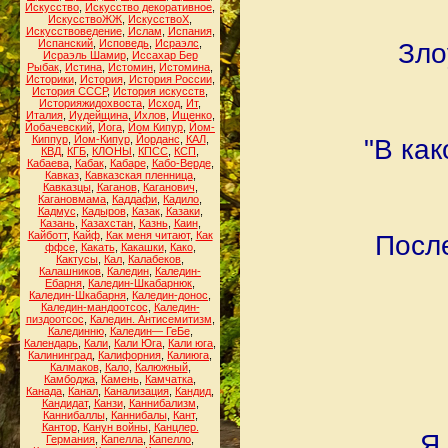
Искусство
,
Искусство декоративное
,
ИскусствоЖЖ
,
ИскусствоХ
,
Искусствоведение
,
Ислам
,
Испания
,
Испанский
,
Исповедь
,
Исраэлс
,
Зло
Исраэль Шамир
,
Иссахар Бер
Рыбак
,
Истина
,
Истомин
,
Истомина
,
Историки
,
История
,
История России
,
История СССР
,
История искусств
,
Историяжидохвоста
,
Исход
,
Ит
,
Италия
,
Иудейщина
,
Ихлов
,
Ищенко
,
Йобачевский
,
Йога
,
Йом Кипур
,
Йом-
Киппур
,
Йом-Кипур
,
Йорданс
,
КАЛ
,
"В как
КВД
,
КГБ
,
КЛОНЫ
,
КПСС
,
КСП
,
Кабаева
,
Кабак
,
Кабаре
,
Кабо-Верде
,
Кавказ
,
Кавказская пленница
,
Кавказцы
,
Каганов
,
Каганович
,
Кагановмама
,
Каддафи
,
Кадило
,
Кадмус
,
Кадыров
,
Казак
,
Казаки
,
Казань
,
Казахстан
,
Казнь
,
Каин
,
Кайботт
,
Кайф
,
Как меня читают
,
Как
После
ффсе
,
Какать
,
Какашки
,
Како
,
Кактусы
,
Кал
,
Калабеков
,
Калашников
,
Каледин
,
Каледин-
Ебарня
,
Каледин-Шкабарнюк
,
Каледин-Шкабарня
,
Каледин-донос
,
Каледин-мандоотсос
,
Каледин-
пиздоотсос
,
Каледин. Антисемитизм
,
Калединню
,
Каледин— ГеБе
,
Календарь
,
Кали
,
Кали Юга
,
Кали юга
,
Калининград
,
Калифорния
,
Калиюга
,
Калмаков
,
Кало
,
Калюжный
,
Камбоджа
,
Камень
,
Камчатка
,
Канада
,
Канал
,
Канализация
,
Кандид
,
Кандидат
,
Канзи
,
Каннибализм
,
Каннибаллы
,
Каннибалы
,
Кант
,
Кантор
,
Канун войны
,
Канцлер.
Я 
Германия
,
Капелла
,
Капелло
,