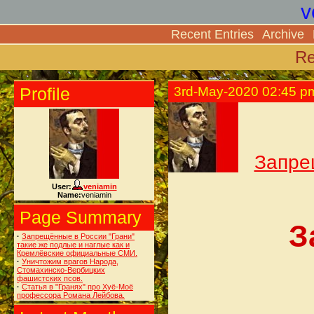
v
Recent Entries
Archive
Re
Profile
3rd-May-2020 02:45 p
Запре
User:
veniamin
Name:
veniamin
Page Summary
З
·
Запрещённые в России "Грани"
такие же подлые и наглые как и
Кремлёвские официальные СМИ.
·
Уничтожим врагов Народа,
Стомахинско-Вербицких
фашистских псов.
·
Статья в "Гранях" про Хуё-Моё
профессора Романа Лейбова.