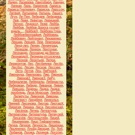
Ладен
,
Лазарева
,
Лангобард
,
Ландау
,
Ланкар
,
Лань
,
Ларионов
,
Лариса
,
Лариса Гнаткевич
,
Лариска
,
Ларссон
,
Латвия
,
Латынина
,
Латынь
,
Лашез
,
Лгун
,
Ле Пен
,
Лебедев
,
Лебедева
,
Лев
,
Леви
,
Левитан
,
Левицкий
,
Легрос
,
Ледокол
,
Леже
,
Лейба
,
Лейбов
,
Лейбов Дорога уходит
вдаль...
,
ЛейбовХ
,
Лейбова Гора
,
Лейбовбиография
,
Лейбовиц
,
Лейбович
,
Лейтенант
,
Лекаренко
,
Лекции
,
Лекция
,
Лем
,
Лемпицка
,
Ленд-лиз
,
Ленин
,
Ленинград
,
Ленказм
,
Леннон
,
Ленточки
,
Леонардо
,
Леонардо да Винчи
,
ЛеонардоХ
,
Леонида-отсосючка
,
Леонов
,
Леонтьев
,
Лепра
,
Лермонтов
,
Лес
,
Лесбиянки
,
Лесбо
,
Лесбос
,
Лесин
,
Лесков
,
Лессинг
,
Лето
,
Летов
,
Лец
,
ЛжРнов4
,
Лженаука
,
Лжепромо
,
Лжр
,
Лжрнов
,
Лжрнов2
,
Лжрнов3
,
ЛиРу
,
Либерализм
,
Либералы
,
Либерасты
,
Либерман
,
Либидо
,
Ливанов
,
Ливия
,
Лившиц
,
Лидеры
,
Лидка
,
Лидка-
проблядь
,
Лиза Морская
,
Ликбез
,
Лилипуты
,
Лимонов
,
Лимоны
,
Лингвист
,
Линдберг
,
Линкольн
,
Линней
,
Лиознова
,
Лиотар
,
ЛиотарХ
,
Лиригия
,
Лирика
,
Лиса
,
Лиснянская
,
Лисёнок
,
Литва
,
Литеатура
,
Литераторы
,
Литература
,
Литмузей
,
Лихачёв
,
Лихтенштейн
,
Лицей
,
Лицемерие
,
Лицо Тифаретника
,
Личка
,
Личное
,
Личность
,
Лишенцы
,
Лкьяненко
,
Ллойд Джордж
,
Ло
,
Лоб
,
Лобанов
,
Логика
,
Логинов
,
Логотип
,