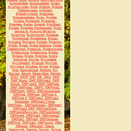
Ксенофобия
,
Ксилография
,
Ктомс
,
Ку-клукс-клан
,
Куба
,
Кубизм
,
Кубизм
Тифаретника
,
КубизмХ
,
Кубофутуризм
,
Кувалдин
,
Кувшинникова
,
Кугач
,
Куздра
,
Кузнец
,
Кузнецов
,
Кузнецов.
,
Куинджи
,
Куклы
,
Кукмор
,
Кукобака
,
Кулаки
,
Кулидар Провокация
,
Культ
личности
,
Культур-Мультур
,
Культура
,
Культуролог
,
Куников
,
Купленный
,
Куприянов
,
Купцы
,
Купчиха
,
Купчихи
,
Кураев
,
Куратор
,
Курбе
,
Курва
,
Курва Мамина
,
Курва
Тифаретная
,
Курвосос
,
Курвососина
,
Курвососка
,
Курвососы
,
Курвы
,
Курица
,
Курли
,
Курочка
,
Курск
,
Курчатов
,
Кустик
,
Кустодиев
,
КустодиевХ
,
Кутепов
,
Кутузов
,
Кутузова
,
Кухарка
,
Кухня
,
Кучма
,
Куш
,
Кшесинская
,
Кьюкор
,
Кэт
,
Кюстин
,
Кюхля
,
Кёнигсберг
,
Кёртис
,
ЛГБТ
,
ЛДПР
,
ЛДР
,
ЛЖ
,
ЛЖЛ
,
ЛЖР
,
ЛЖР Жопа
,
ЛЖР ЛЖРнов2
,
ЛЖР
Носик
,
ЛЖР-нов3
,
ЛЖР. ЛЖРнов
,
ЛЖР. ЛЖРнов2
,
ЛЖР3
,
ЛЖРНов2
,
ЛЖРНов4
,
ЛЖРн
,
ЛЖРначалонов
,
ЛЖРнлв
,
ЛЖРнов
,
ЛЖРнов-2
,
ЛЖРнов-3
,
ЛЖРнов2
,
ЛЖРнов2
Бразилия
,
ЛЖРнов2 Стихи
,
ЛЖРнов2.
,
ЛЖРнов2нов2
,
ЛЖРнов3
,
ЛЖРнов3 ЛЖР
,
ЛЖРнов3Грек
,
ЛЖРнов3Икусство
,
ЛЖРнов3нов3
,
ЛЖРнов4
,
ЛЖРнов5
,
ЛЖРновое2
,
ЛЖРов2
,
ЛЖРов4
,
ЛЖРпрощай
,
ЛЖРпуб
,
ЛЖРтов2
,
ЛЖРуход1
,
ЛЖр
,
ЛЖрнов
,
ЛЖрнов2
,
Лавра
,
Лаврентий
,
Лавров
,
Лагеря
,
Лагуна
,