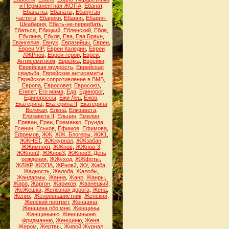
и Перманентная ЖОПА
,
Ебанат
,
Ебанатка
,
Ебанаты
,
Ебанутая
частота
,
Ебарики
,
Ебарня
,
Ебарня-
Шкабарня
,
Ебать-не-переебать
,
Ебаться
,
Ебицкий
,
Ебленский
,
Ебля
,
Ебулина
,
Ебуля
,
Ева
,
Ева Браун
,
Евангелие
,
Евнух
,
Евразийцы
,
Евреи
,
Евреи VIP
,
Евреи Каледин
,
Евреи
ЛЖРнов
,
Евреи-герои
,
Евреи.
Антисемитизм
,
Еврейка
,
Еврейки
,
Еврейская мудрость
,
Еврейская
свадьба
,
Еврейские антисемиты
,
Еврейское сопротивление в ВМВ
,
Европа
,
Евросовет
,
Евросоюз
,
Египет
,
Его мама
,
Еда
,
Единорог
,
Единороссы
,
Ежи Лец
,
Ежов
,
Екатерина
,
Екатерина II
,
Екатерина
Великая
,
Елена
,
Елизавета
,
Елизавета II
,
Ельцин
,
Емелин
,
Ереван
,
Ереи
,
Еременко
,
Ерунда
,
Есенин
,
Еськов
,
Ефимов
,
Ефимова
,
Ефремов
,
ЖЖ
,
ЖЖ. Блогеры
,
ЖЖ1
,
ЖЖНЕТ
,
ЖЖжурнал
,
ЖЖзабан
,
ЖЖимпорт
,
ЖЖнов
,
ЖЖнов-3
,
ЖЖнов2
,
ЖЖнов3
,
ЖЖнов3. День
рождения
,
ЖЖуход
,
ЖЖфоты
,
ЖЛЖР
,
ЖОПА
,
ЖРнов2
,
ЖУ
,
Жаба
,
Жадность
,
Жалоба
,
Жалобы
,
Жандармы
,
Жанна
,
Жанр
,
Жанры
,
Жара
,
Жаргон
,
Жариков
,
Жванецкий
,
ЖеЖешка
,
Железная дорога
,
Жена
,
Жених
,
Женоненавистник
,
Женский
,
Женский портрет
,
Женщина
,
Женщина обо мне
,
Женщины
,
Женщиныню
,
Женщиныню.
Фридманню
,
Женщиню
,
Женя
,
Жером
,
Жертвы
,
Живой Журнал
,