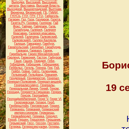
Выродки
,
Высоцкий
,
Высоцкий-
цитата
,
Выставка
,
Высшая Власть
,
Выходной
,
Вышнеградский
,
Вьетнам
,
Вюнючка
,
Вяземский
,
ГБ
,
ГМИИ
,
ГНУСЬ
,
ГПУ
,
ГРУ
,
ГТО
,
Габриэль
,
Гагарин
,
Газ
,
Газа
,
Газдаров
,
Газета
,
Газета.Ру
,
Газовки
,
Газпром
,
Гай
Фокс
,
Гайдар
,
Гайдпарк
,
Гала
,
Галабурда
,
Галерея
,
Галерея
Красавиц
,
Галерея красавиц
,
Галилей
,
Галичина
,
Галковский
,
ГалковскийХ
,
Галлен-Каллела
,
Галоши
,
Гамадрил
,
Гамбург
,
Ганапольский
,
Ганнибал
,
Гарабурда
,
Гарвард
,
Гарварл
,
Гарем
,
Гарибальди
,
Гарин-Михайловский
,
Гарленд
,
Гармония
,
Гастон
,
Гафуров
,
Гаше
,
Гашек
,
Гвардия
,
ГеБе
,
Борис
ГеБеШник
,
ГеБешник
,
ГеБешники
,
Геббельс
,
Гегель
,
Геенна
,
Геи
,
Гей
,
Гейбл
,
Гейне
,
Гейтс
,
Геленджик
,
Гельвеций
,
Гельфанд
,
Гемания
,
Гендерный
,
Гендиректор
,
Генерал
,
Генерал-Полковник
,
Генерал-аншеф
,
19 с
Генералиссимус
,
Генералы
,
Генеральная Линия
,
Гений
,
Геном
,
Геноцид
,
Генриетта Гиршман
,
Генрих
,
Генсек
,
География
,
ГеографияИмперия
,
Георг V
,
Георг VI
,
Георгиевская
,
Гепард
,
Герб
,
Герберштейн
,
Гергиевская
,
Геринг
,
Германец
,
Германия
,
Германский
импрессионизм
,
Германцы
,
Гермафродит
,
Герника
,
Геродот
,
Герой
,
Герцен
,
Герцогиня
,
Гершаник
,
Герымский
,
Гесс
,
Гессен
,
Гестапо
,
Гетерка
,
Гетеросексуалки
,
Гетеры
,