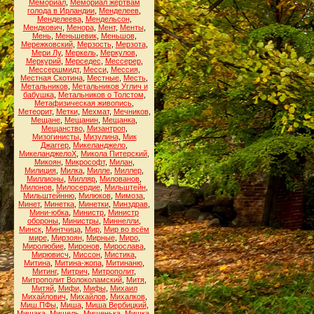
Мемориал
,
Мемориал жертвам
голода в Ирландии
,
Менделеев
,
Менделеева
,
Мендельсон
,
Мендкович
,
Менора
,
Мент
,
Менты
,
Мень
,
Меньшевик
,
Меньшов
,
Мережковский
,
Мерзость
,
Мерзота
,
Мери Лу
,
Меркель
,
Меркулов
,
Меркурий
,
Мерседес
,
Мессерер
,
Мессершмидт
,
Месси
,
Мессия
,
Местная Скотина
,
Местные
,
Месть
,
Метальников
,
Метальников Углич и
бабушка
,
Метальников о Толстом
,
Метафизическая живопись
,
Метеорит
,
Метки
,
Мехмат
,
Мечников
,
Мещане
,
Мещанин
,
Мещанка
,
Мещанство
,
Мизантроп
,
Мизогинисты
,
Мизулина
,
Мик
Джаггер
,
Микеланджело
,
МикеланджелоХ
,
Микола Питерский
,
Микоян
,
Микрософт
,
Милан
,
Милиция
,
Милка
,
Милле
,
Миллер
,
Миллионы
,
Милляр
,
Милованов
,
Милонов
,
Милосердие
,
Мильштейн
,
Мильштейнню
,
Милюков
,
Мимоза
,
Минет
,
Минетка
,
Минетки
,
Минздрав
,
Мини-юбка
,
Министр
,
Министр
обороны
,
Министры
,
Миннелли
,
Минск
,
Минтчица
,
Мир
,
Мир во всём
мире
,
Мирзоян
,
Мирные
,
Миро
,
Миролюбие
,
Миронов
,
Мирослава
,
Мирювисч
,
Миссон
,
Мистика
,
Митина
,
Митина-жопа
,
Митинаню
,
Митинг
,
Митрич
,
Митрополит
,
Митрополит Волоколамский
,
Митя
,
Митяй
,
Мифи
,
Мифы
,
Михаил
Михайлович
,
Михайлов
,
Михалков
,
Миш.ПФы
,
Миша
,
Миша Вербицкий
,
Мишака
,
Мишель
,
Мишенька
,
Мишка
,