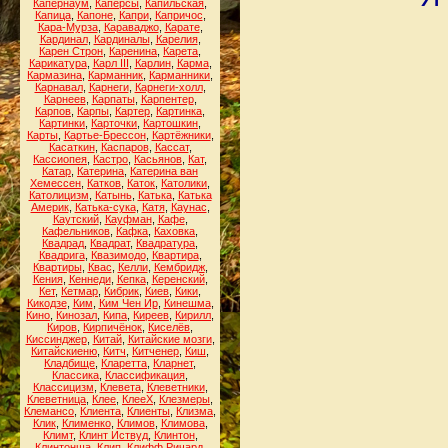
Капернаум
,
Каперсы
,
Капильская
,
Капица
,
Капоне
,
Капри
,
Капричос
,
Кара-Мурза
,
Караваджо
,
Карате
,
Кардинал
,
Кардиналы
,
Карелия
,
Карен Строн
,
Каренина
,
Карета
,
Карикатура
,
Карл III
,
Карлин
,
Карма
,
Кармазина
,
Карманник
,
Карманники
,
Карнавал
,
Карнеги
,
Карнеги-холл
,
Карнеев
,
Карпаты
,
Карпентер
,
Карпов
,
Карпы
,
Картер
,
Картинка
,
Картинки
,
Карточки
,
Картошкин
,
Карты
,
Картье-Брессон
,
Картёжники
,
Касаткин
,
Каспаров
,
Кассат
,
Кассиопея
,
Кастро
,
Касьянов
,
Кат
,
Катар
,
Катерина
,
Катерина ван
Хемессен
,
Катков
,
Каток
,
Католики
,
Католицизм
,
Катынь
,
Катька
,
Катька
Америк
,
Катька-сука
,
Катя
,
Каунас
,
Каутский
,
Кауфман
,
Кафе
,
Кафельников
,
Кафка
,
Каховка
,
Квадрад
,
Квадрат
,
Квадратура
,
Квадрига
,
Квазимодо
,
Квартира
,
Квартиры
,
Квас
,
Келли
,
Кембридж
,
Кения
,
Кеннеди
,
Кепка
,
Керенский
,
Кет
,
Кетмар
,
Кибрик
,
Киев
,
Кики
,
Кикодзе
,
Ким
,
Ким Чен Ир
,
Кинешма
,
Кино
,
Кинозал
,
Кипа
,
Киреев
,
Кирилл
,
Киров
,
Кирпичёнок
,
Киселёв
,
Киссинджер
,
Китай
,
Китайские мозги
,
Китайскиеню
,
Китч
,
Китченер
,
Киш
,
Кладбище
,
Кларетта
,
Кларнет
,
Классика
,
Классификация
,
Классицизм
,
Клевета
,
Клеветники
,
Клеветница
,
Клее
,
КлееХ
,
Клезмеры
,
Клемансо
,
Клиента
,
Клиенты
,
Клизма
,
Клик
,
Клименко
,
Климов
,
Климова
,
Климт
,
Клинт Иствуд
,
Клинтон
,
Клинтонша
,
Клип
,
Клифф Ричард
,