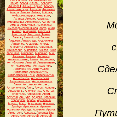
Каида
,
Альба
,
Альбац
,
Альберт
,
Альберт I
,
Альма-Тадема
,
Альпер
,
Альпер-отсосун
,
Альтман
,
АльтманХ
,
Альфа
,
Аляска
,
Алёша
,
Алёшка
,
Алёшка-придурок
,
Амальрик
,
Аманда
,
Америк
,
Америка
,
Мо
Американцы
,
Америкюки
,
Амнистия
,
Амона
,
Ампутация
,
Амстердам
,
Амстердамская школа
,
Амур
,
Анал
,
Анализ
,
Анархизм
,
Анархист
,
Анастасия
,
Анатолий Панков
,
Ангелы
,
Английский
,
Англия
,
Андреев
,
Андромеда
,
Андроников
,
с
Андропов
,
Андрюша
,
Анекдот
,
Анекдоты
,
Анжелика
,
Анимация
,
Анинаталия
,
Анисимов
,
Анклав
,
Анна
Каренина
,
Аннексия
,
Анненков
,
Анон
,
Анонизм
,
Аноним
,
Анонимы
,
Анонкомменты
,
Аноны
,
Антверпен
,
Антибиотики
,
Антигей
,
Антиемитизм
,
Сде
Антикомпромат
,
Антикультура
,
Антилопа гну
,
Антипушкин
,
Антисемит
,
Антисемитизм
,
Антисемитизм. ГеБе
,
Антисемитим
,
Антисемиты
,
Антисемтизм
,
Антисенмитизм
,
Антисталинизм
,
Антон
,
Антонеску
,
Антракт
,
С
Антропология
,
Анус
,
Анусы
,
Аононы
,
Апельсины
,
Апологетика
,
Апостол
,
Апостолы
,
Апреликов
,
Апсит
,
Апухтин
,
Ар Нуво
,
Ар деко
,
Арабский
терроризм
,
Арабы
,
Аргентина
,
Ардеко
,
Арест
,
Арефьева
,
Аризона
,
Арийцы
,
Аристотель
,
Арктика
,
Пути
Арлекино
,
Армада
,
Армения
,
Армия
,
Армстронг
,
Арнольд
,
Арнольд Ева
,
Артемизия
,
Артемуй
,
Артемуй