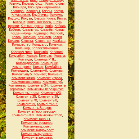
Кличко
,
Клоака
,
Клодт
,
Клон
,
Клоны
,
Клоняра
,
Клоняра хитрожопая
,
Клоняра.
,
Клоняры
,
Клопы
,
Клоун
,
Клуазонизм
,
Клубничка
,
Клурмо
,
Клуцис
,
Кляуза
,
Клёцки
,
Книга
,
Книги
,
Княгиня
,
Князь Космоса
,
Князь
церкви
,
Князья церкви
,
Коба
,
Кобель
,
Кобзон
,
Ковальчук
,
Ковалёв
,
Ковры
,
Когда-нибудь
,
Кодвидео
,
Козлоёб
,
Козлы
,
Козочка
,
Козырев
,
Козёл
,
Кокаин
,
Кокетка
,
Кокетство
,
Колбаса
,
Колдовство
,
Колдуэлл
,
Коленки
,
Коленкор
,
Коллективизация
,
Колокольчики
,
Коломбо
,
Колония
,
Колумбия
,
Колхоз
,
Колхозы
,
Кольта
,
Команда
,
Команда РПЦ
,
Командировка
,
Командник
,
Командники
,
Комар
,
Комбайны
,
Комендант
,
Коментпуб
,
Коменты
,
Коментыпуб
,
Комитет
,
Коммент
,
Коммент ютюб
,
Коммент-угроза
,
Комменткосырева
,
Комментпуб
,
Комменты
,
Комменты 34
,
Комменты
огромные
,
Комменты-перекрытие
,
Комменты-спам
,
Комменты23
,
Комменты25
,
Комменты39
,
Комменты70
,
Комменты8
,
Комменты9
,
Комменты97
,
КомментыВалдор
,
КомментыГеоргиевская
,
КомментыЖЖ
,
КомментыЮтюб
,
Комментыаноны
,
Комментыгерманец
,
Комментыдоцент
,
Комментыжидохвост
,
Комментыжуравков
,
Комментызакрыты
,