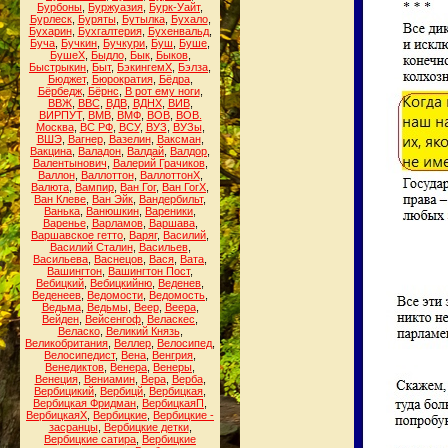
Бурбоны
,
Буржуазия
,
Бурк-Уайт
,
Бурлеск
,
Буряты
,
Бутылка
,
Бухало
,
Бухарин
,
Бухгалтерия
,
Бухенвальд
,
Буча
,
Бучкин
,
Бучкури
,
Буш
,
Буше
,
БушеХ
,
Быдло
,
Бык
,
Быков
,
Быстрыкин
,
Быт
,
БэкингемХ
,
Бэлза
,
Бюджет
,
Бюрократия
,
Бёдра
,
Бёрбедж
,
Бёрнс
,
В рот ему ноги
,
ВВЖ
,
ВВС
,
ВДВ
,
ВДНХ
,
ВИВ
,
ВИРПУТ
,
ВМВ
,
ВМФ
,
ВОВ
,
ВОВ.
Москва
,
ВС РФ
,
ВСУ
,
ВУЗ
,
ВУЗы
,
ВШЭ
,
Вагнер
,
Вазелин
,
Ваксман
,
Вакцина
,
Валадон
,
Валдай
,
Валдор
,
Валентынович
,
Валерий Грачиков
,
Валлон
,
Валлоттон
,
ВаллоттонХ
,
Валюта
,
Вампир
,
Ван Гог
,
Ван ГогХ
,
Ван Клеве
,
Ван Эйк
,
Вандербильт
,
Ванька
,
Ванюшкин
,
Вареники
,
Варенье
,
Варламов
,
Варшава
,
Варшавское гетто
,
Варяг
,
Василий
,
Василий Сталин
,
Васильев
,
Васильева
,
Васнецов
,
Вася
,
Вата
,
Вашингтон
,
Вашингтон Пост
,
Вебицкий
,
Вебицкийню
,
Веденев
,
Веденеев
,
Ведомости
,
Ведомость
,
Ведьма
,
Ведьмы
,
Веер
,
Веера
,
Вейден
,
Вейсенгоф
,
Веласкес
,
Веласко
,
Великий Князь
,
Великобритания
,
Веллер
,
Велосипед
,
Велосипедист
,
Вена
,
Венгрия
,
Венедиктов
,
Венера
,
Венеры
,
Венеция
,
Вениамин
,
Вера
,
Верба
,
Вербицикий
,
Вербицй
,
Вербицкая
,
Вербицкая Фридман
,
ВербицкаяП
,
ВербицкаяХ
,
Вербицкие
,
Вербицкие -
засранцы
,
Вербицкие детки
,
Вербицкие сатира
,
Вербицкие