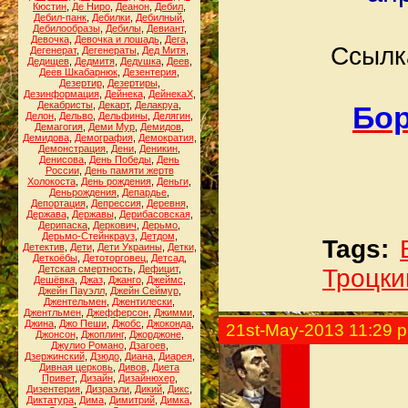
Кюстин
,
Де Ниро
,
Деанон
,
Дебил
,
Дебил-панк
,
Дебилки
,
Дебилный
,
Дебилообразы
,
Дебилы
,
Девиант
,
Девочка
,
Девочка и лошадь
,
Дега
,
Ссылк
Дегенерат
,
Дегенераты
,
Дед Митя
,
Дедищев
,
Дедмитя
,
Дедушка
,
Деев
,
Деев Шкабарнюк
,
Дезентерия
,
Дезертир
,
Дезертиры
,
Дезинформация
,
Дейнека
,
ДейнекаХ
,
Декабристы
,
Декарт
,
Делакруа
,
Бор
Делон
,
Дельво
,
Дельфины
,
Делягин
,
Демагогия
,
Деми Мур
,
Демидов
,
Демидова
,
Демография
,
Демократия
,
Демонстрация
,
Дени
,
Деникин
,
Денисова
,
День Победы
,
День
России
,
День памяти жертв
Холокоста
,
День рождения
,
Деньги
,
Деньрождения
,
Депардье
,
Депортация
,
Депрессия
,
Деревня
,
Держава
,
Державы
,
Дерибасовская
,
Дерипаска
,
Деркович
,
Дерьмо
,
Дерьмо-Стейнкрауз
,
Детдом
,
Tags:
Детектив
,
Дети
,
Дети Украины
,
Детки
,
Деткоёбы
,
Детоторговец
,
Детсад
,
Детская смертность
,
Дефицит
,
Троцки
Дешёвка
,
Джаз
,
Джанго
,
Джеймс
,
Джейн Пауэлл
,
Джейн Сеймур
,
Джентельмен
,
Джентилески
,
Джентльмен
,
Джефферсон
,
Джимми
,
Джина
,
Джо Пеши
,
Джобс
,
Джоконда
,
21st-May-2013 11:29 
Джонсон
,
Джоплинг
,
Джорджоне
,
Джулио Романо
,
Дзагоев
,
Дзержинский
,
Дзюдо
,
Диана
,
Диарея
,
Дивная церковь
,
Дивов
,
Диета
Привет
,
Дизайн
,
Дизайнюхер
,
Дизентерия
,
Дизраэли
,
Дикий
,
Дикс
,
Диктатура
,
Дима
,
Димитрий
,
Димка
,