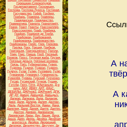
Горюшкин-Сорокопудов
,
Госдепартамент
,
Госкомцен
,
Госпожа
,
Госпожа Лукеса
,
Гостиная
,
Государство
,
Гофф
,
Гохберг
,
Грабарь
,
Гравюра
,
Гравюры
,
Гражданская
,
Гражданство
,
Ссылк
Грамматика
,
Граната
,
Гранатомёт
,
Грани
,
Грант
,
Гранты
,
Грасскиллер
,
Грассскиллер
,
Граф
,
Графика
,
Графин
,
Графиня де Торби
,
Графоман
,
Графомания
,
Графоманка
,
Графоманство
,
Графоманы
,
Грейс
,
Грек
,
Грекова
,
Грелка
,
Грех
,
Греция
,
Грибков
,
Григорьев
,
Григорьевпост
,
Гризли
,
Грин
,
Грис
,
Гриша
,
Гроб
,
Грозный
,
Громов
,
Гросс
,
Грудная жаба
,
Грузия
,
А н
Грязные деньги
,
Грязные козявки
,
Грязь
,
Грёз
,
Губернаторы
,
Гувер
,
Гудеева
,
Гудини
,
Гудман
,
Гудмен
,
твёр
Гудрун
,
Гулаг
,
Гулин
,
Гулливер
,
Гулю
,
Гуманизм
,
Гуманист
,
Гуманность
,
Гумилёв
,
Гурвиц
,
Гурский
,
Гурченко
,
Гусар
,
Гусинский
,
Гучков
,
Гущин
,
Гэтсби
,
Гюго
,
Гёте
,
Д'Артаньян
,
Д-р
наук
,
ДАУ
,
ДВФУ
,
ДДТ
,
ДДоС
,
А к
ДЕБИЛЫ
,
ДЖРнов2
,
ДЖРнов4
,
ДПК
,
ДР
,
ДУ
,
Давид
,
Давыдов
,
Давыдыч
,
Дагмар
,
Дагмара
,
Дада
,
Дадаизм
,
ни
Даки
,
Дали
,
Далида
,
Далия
,
Даллас
,
Даль
,
Дальний Восток
,
Дамы
,
Дана
,
Данелия
,
Дани
,
Дания
,
Данте
,
Дантес
,
Дантон
,
Дарвин
,
Дарвинизм
,
Даревская
,
Дары
,
Дау
,
Дацик
,
Дача
,
Даша
,
Даян
,
Дверь
,
Двойка
,
Двойная
апр
агентесса
,
Двойра
,
Дворецкий
,
Дворжак
,
Дворянство
,
Двучлен
,
Де