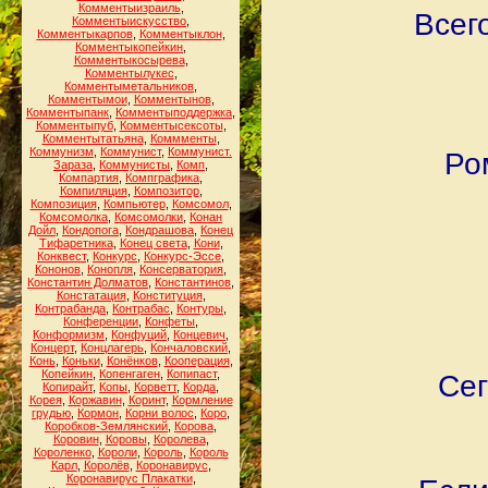
Комментыизраиль
,
Всег
Комментыискусство
,
Комментыкарпов
,
Комментыклон
,
Комментыкопейкин
,
Комментыкосырева
,
Комментылукес
,
Комментыметальников
,
Комментымои
,
Комментынов
,
Комментыпанк
,
Комментыподдержка
,
Комментыпуб
,
Комментысексоты
,
Комментытатьяна
,
Коммменты
,
Коммунизм
,
Коммунист
,
Коммунист.
Ро
Зараза
,
Коммунисты
,
Комп
,
Компартия
,
Компграфика
,
Компиляция
,
Композитор
,
Композиция
,
Компьютер
,
Комсомол
,
Комсомолка
,
Комсомолки
,
Конан
Дойл
,
Кондопога
,
Кондрашова
,
Конец
Тифаретника
,
Конец света
,
Кони
,
Конквест
,
Конкурс
,
Конкурс-Эссе
,
Кононов
,
Конопля
,
Консерватория
,
Константин Долматов
,
Константинов
,
Констатация
,
Конституция
,
Контрабанда
,
Контрабас
,
Контуры
,
Конференции
,
Конфеты
,
Конформизм
,
Конфуций
,
Концевич
,
Концерт
,
Концлагерь
,
Кончаловский
,
Конь
,
Коньки
,
Конёнков
,
Кооперация
,
Копейкин
,
Копенгаген
,
Копипаст
,
Сег
Копирайт
,
Копы
,
Корветт
,
Корда
,
Корея
,
Коржавин
,
Коринт
,
Кормление
грудью
,
Кормон
,
Корни волос
,
Коро
,
Коробков-Землянский
,
Корова
,
Коровин
,
Коровы
,
Королева
,
Короленко
,
Короли
,
Король
,
Король
Карл
,
Королёв
,
Коронавирус
,
Коронавирус Плакатки
,