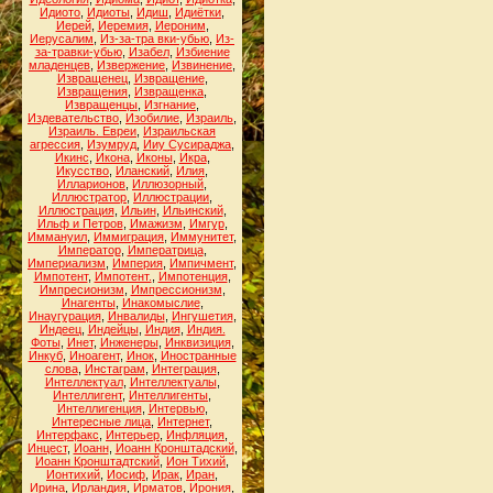
Идиото
,
Идиоты
,
Идиш
,
Идиётки
,
Иерей
,
Иеремия
,
Иероним
,
Иерусалим
,
Из-за-тра вки-убью
,
Из-
за-травки-убью
,
Изабел
,
Избиение
младенцев
,
Извержение
,
Извинение
,
Извращенец
,
Извращение
,
Извращения
,
Извращенка
,
Извращенцы
,
Изгнание
,
Издевательство
,
Изобилие
,
Израиль
,
Израиль. Евреи
,
Израильская
агрессия
,
Изумруд
,
Ииу Сусираджа
,
Икинс
,
Икона
,
Иконы
,
Икра
,
Икусство
,
Иланский
,
Илия
,
Илларионов
,
Иллюзорный
,
Иллюстратор
,
Иллюстрации
,
Иллюстрация
,
Ильин
,
Ильинский
,
Ильф и Петров
,
Имажизм
,
Имгур
,
Иммануил
,
Иммиграция
,
Иммунитет
,
Император
,
Императрица
,
Империализм
,
Империя
,
Импичмент
,
Импотент
,
Импотент.
,
Импотенция
,
Импресионизм
,
Импрессионизм
,
Инагенты
,
Инакомыслие
,
Инаугурация
,
Инвалиды
,
Ингушетия
,
Индеец
,
Индейцы
,
Индия
,
Индия.
Фоты
,
Инет
,
Инженеры
,
Инквизиция
,
Инкуб
,
Иноагент
,
Инок
,
Иностранные
слова
,
Инстаграм
,
Интеграция
,
Интеллектуал
,
Интеллектуалы
,
Интеллигент
,
Интеллигенты
,
Интеллигенция
,
Интервью
,
Интересные лица
,
Интернет
,
Интерфакс
,
Интерьер
,
Инфляция
,
Инцест
,
Иоанн
,
Иоанн Кронштадский
,
Иоанн Кронштадтский
,
Ион Тихий
,
Ионтихий
,
Иосиф
,
Ирак
,
Иран
,
Ирина
,
Ирландия
,
Ирматов
,
Ирония
,