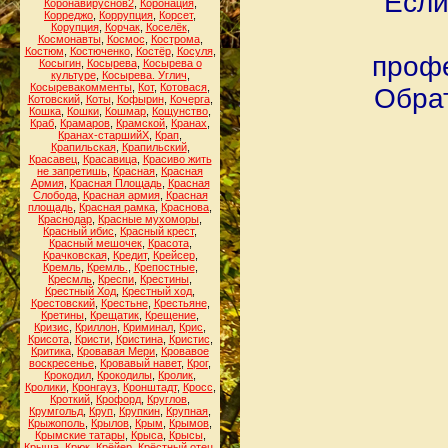
Если
Коронавируснов2
,
Коронация
,
Корреджо
,
Коррупция
,
Корсет
,
Корупция
,
Корчак
,
Коселёк
,
Космонавты
,
Космос
,
Кострома
,
Костюм
,
Костюченко
,
Костёр
,
Косуля
,
профе
Косыгин
,
Косырева
,
Косырева о
культуре
,
Косырева. Углич
,
Косыревакомменты
,
Кот
,
Котовася
,
Обрат
Котовский
,
Коты
,
Кофырин
,
Кочерга
,
Кошка
,
Кошки
,
Кошмар
,
Кощунство
,
Краб
,
Крамаров
,
Крамской
,
Кранах
,
Кранах-старшийХ
,
Крап
,
Крапильская
,
Крапильский
,
Красавец
,
Красавица
,
Красиво жить
не запретишь
,
Красная
,
Красная
Армия
,
Красная Площадь
,
Красная
Слобода
,
Красная армия
,
Красная
площадь
,
Красная рамка
,
Краснова
,
Краснодар
,
Красные мухоморы
,
Красный ибис
,
Красный крест
,
Красный мешочек
,
Красота
,
Крачковская
,
Кредит
,
Крейсер
,
Кремль
,
Кремль.
,
Крепостные
,
Кресмль
,
Креспи
,
Крестины
,
Крестный Ход
,
Крестный ход
,
Крестовский
,
Крестьне
,
Крестьяне
,
Кретины
,
Крещатик
,
Крещение
,
Кризис
,
Криллон
,
Криминал
,
Крис
,
Крисота
,
Кристи
,
Кристина
,
Кристис
,
Критика
,
Кровавая Мери
,
Кровавое
воскресенье
,
Кровавый навет
,
Крог
,
Крокодил
,
Крокодилы
,
Кролик
,
Кролики
,
Кронгауз
,
Кронштадт
,
Кросс
,
Кроткий
,
Крофорд
,
Круглов
,
Крумгольд
,
Круп
,
Крупкин
,
Крупная
,
Крыжополь
,
Крылов
,
Крым
,
Крымов
,
Крымские татары
,
Крыса
,
Крысы
,
Крыша
,
Крюк
,
Крёйер
,
Крёстный отец
,