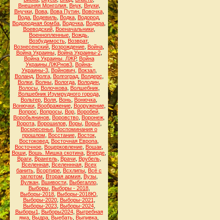
Внешняя Монголия
,
Внук
,
Внуки
,
Внучки
,
Вова
,
Вова Путин
,
Вовочка
,
Вода
,
Водевиль
,
Водка
,
Водород
,
Водородная бомба
,
Водочка
,
Водяра
,
Воеводский
,
Военачальники
,
Военнопленные
,
Вождь
,
Возбудимость
,
Возврат
,
Вознесенский
,
Возрождение
,
Война
,
Война Украины
,
Война Украины-2
,
Война Украины. ЛЖР
,
Война
Украины.ЛЖРнов3
,
Война-
Украины-3
,
Войнович
,
Вокзал
,
Воланд
,
Волга
,
Волгоград
,
Волдерс
,
Волки
,
Волны
,
Вологда
,
Володин
,
Волосы
,
Волочкова
,
Волшебник
,
Волшебник Изумрудного города
,
Вольтер
,
Воля
,
Вонь
,
Вонючка
,
Вонючки
,
Воображение
,
Вооружение
,
Вопрос
,
Вопросы
,
Вор
,
Воробей
,
Воробьянинов
,
Воровство
,
Воронеж
,
Ворота
,
Ворошилов
,
Воры
,
Ворьё
,
Воскресенье
,
Воспоминания о
прошлом
,
Восстание
,
Восток
,
Востоковед
,
Восточная Европа
,
Восточное
,
Воцерковление
,
Вошак
,
Воши
,
Вошь. Мишка скотина
,
Вперде
,
Враги
,
Врангель
,
Врачи
,
Врубель
,
Вселенная
,
Вселеннная
,
Всех
банить
,
Всортире
,
Всхлипы
,
Всё с
заглотом
,
Вторая армия
,
Вузы
,
Вулкан
,
Вшивости
,
Выбегалло
,
Выборы
,
Выборы - 2018
,
Выборы-2018
,
Выборы-2018Ю
,
Выборы-2020
,
Выборы-2021
,
Выборы-2023
,
Выборы-2024
,
Выборы1
,
Выборы2024
,
Выгребная
яма
,
Выдра
,
Выебать
,
Выпивка
,