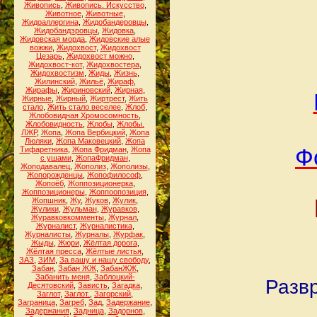
Живопись
,
Живопись. Искусство
,
Животное
,
Животные
,
Жидоаллергина
,
Жидобандеровцы
,
Жидобандэровцы
,
Жидовка
,
Жидовская морда
,
Жидовские алые
вожжи
,
Жидохвост
,
Жидохвост
Цезарь
,
Жидохвост можно
,
Жидохвост-кот
,
Жидохвостера
,
Жидохвостизм
,
Жиды
,
Жизнь
,
Жилинский
,
Жильё
,
Жираф
,
Жирафы
,
Жириновский
,
Жирная
,
Жирные
,
Жирный
,
Жиртрест
,
Жить
стало
,
Жить стало веселее
,
Жлоб
,
Жлобовидная Хромосомность
,
Жлобовидность
,
Жлобы
,
Жлобы.
ЛЖР
,
Жопа
,
Жопа Вербицкий
,
Жопа
Люляки
,
Жопа Маковецкий
,
Жопа
Ф
Тифаретника
,
Жопа Фридман
,
Жопа
с ушами
,
ЖопаФридман
,
Жоподавалец
,
Жополиз
,
Жополизы
,
Жопорожденцы
,
Жопофилософ
,
Жопоёб
,
Жоппозиционерка
,
Жоппозиционеры
,
Жоппоопозиция
,
Жопшник
,
Жу
,
Жуков
,
Жулик
,
Жулики
,
Жульман
,
Журавков
,
Журавковкомменты
,
Журнал
,
Журналист
,
Журналистика
,
Журналисты
,
Журналы
,
Журфак
,
Жыды
,
Жюри
,
Жёлтая дорога
,
Жёлтая пресса
,
Жёлтые листья
,
ЗАЗ
,
ЗИМ
,
За вашу и нашу свободу
,
Забан
,
Забан ЖЖ
,
ЗабанЖЖ
,
Забанить меня
,
Заблоцкий-
Развр
Десятовский
,
Зависть
,
Загадка
,
Заглот
,
Заглот.
,
Загорский
,
Заграница
,
Загреб
,
Зад
,
Задержание
,
Задержания
,
Задница
,
Задорнов
,