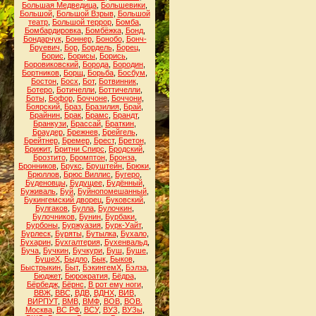
Большая Медведица
,
Большевики
,
Большой
,
Большой Взрыв
,
Большой
театр
,
Большой террор
,
Бомба
,
Бомбардировка
,
Бомбёжка
,
Бонд
,
Бондарчук
,
Боннер
,
Бонобо
,
Бонч-
Бруевич
,
Бор
,
Бордель
,
Борец
,
Борис
,
Борисы
,
Борись
,
Боровиковский
,
Борода
,
Бородин
,
Бортников
,
Борщ
,
Борьба
,
Босбум
,
Бостон
,
Босх
,
Бот
,
Ботвинник
,
Ботеро
,
Ботичелли
,
Боттичелли
,
Боты
,
Бофор
,
Боччоне
,
Боччони
,
Боярский
,
Браз
,
Бразилия
,
Брай
,
Брайнин
,
Брак
,
Брамс
,
Брандт
,
Бранкузи
,
Брассай
,
Браткин
,
Браудер
,
Брежнев
,
Брейгель
,
Брейтнер
,
Бремер
,
Брест
,
Бретон
,
Брижит
,
Бритни Спирс
,
Бродский
,
Брозтито
,
Бромптон
,
Бронза
,
Бронников
,
Брукс
,
Бруштейн
,
Брюки
,
Брюллов
,
Брюс Виллис
,
Бугеро
,
Буденовцы
,
Будущее
,
Будённый
,
Буживаль
,
Буй
,
Буйнопомешанный
,
Букингемский дворец
,
Буковский
,
Булгаков
,
Булла
,
Булочкин
,
Булочников
,
Бунин
,
Бурбаки
,
Бурбоны
,
Буржуазия
,
Бурк-Уайт
,
Бурлеск
,
Буряты
,
Бутылка
,
Бухало
,
Бухарин
,
Бухгалтерия
,
Бухенвальд
,
Буча
,
Бучкин
,
Бучкури
,
Буш
,
Буше
,
БушеХ
,
Быдло
,
Бык
,
Быков
,
Быстрыкин
,
Быт
,
БэкингемХ
,
Бэлза
,
Бюджет
,
Бюрократия
,
Бёдра
,
Бёрбедж
,
Бёрнс
,
В рот ему ноги
,
ВВЖ
,
ВВС
,
ВДВ
,
ВДНХ
,
ВИВ
,
ВИРПУТ
,
ВМВ
,
ВМФ
,
ВОВ
,
ВОВ.
Москва
,
ВС РФ
,
ВСУ
,
ВУЗ
,
ВУЗы
,