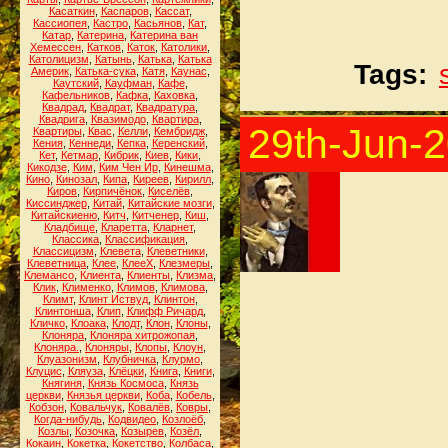
Касаткин
,
Каспаров
,
Кассат
,
Кассиопея
,
Кастро
,
Касьянов
,
Кат
,
Катар
,
Катерина
,
Катерина ван
Хемессен
,
Катков
,
Каток
,
Католики
,
Католицизм
,
Катынь
,
Катька
,
Катька
Tags:
Америк
,
Катька-сука
,
Катя
,
Каунас
,
Каутский
,
Кауфман
,
Кафе
,
Кафельников
,
Кафка
,
Каховка
,
Квадрад
,
Квадрат
,
Квадратура
,
Квадрига
,
Квазимодо
,
Квартира
,
29th-Jun-
Квартиры
,
Квас
,
Келли
,
Кембридж
,
Кения
,
Кеннеди
,
Кепка
,
Керенский
,
Кет
,
Кетмар
,
Кибрик
,
Киев
,
Кики
,
Кикодзе
,
Ким
,
Ким Чен Ир
,
Кинешма
,
Кино
,
Кинозал
,
Кипа
,
Киреев
,
Кирилл
,
Киров
,
Кирпичёнок
,
Киселёв
,
Киссинджер
,
Китай
,
Китайские мозги
,
Китайскиеню
,
Китч
,
Китченер
,
Киш
,
Кладбище
,
Кларетта
,
Кларнет
,
Классика
,
Классификация
,
Классицизм
,
Клевета
,
Клеветники
,
Клеветница
,
Клее
,
КлееХ
,
Клезмеры
,
Клемансо
,
Клиента
,
Клиенты
,
Клизма
,
Клик
,
Клименко
,
Климов
,
Климова
,
Климт
,
Клинт Иствуд
,
Клинтон
,
Клинтонша
,
Клип
,
Клифф Ричард
,
Кличко
,
Клоака
,
Клодт
,
Клон
,
Клоны
,
Клоняра
,
Клоняра хитрожопая
,
Клоняра.
,
Клоняры
,
Клопы
,
Клоун
,
Клуазонизм
,
Клубничка
,
Клурмо
,
Клуцис
,
Кляуза
,
Клёцки
,
Книга
,
Книги
,
Княгиня
,
Князь Космоса
,
Князь
церкви
,
Князья церкви
,
Коба
,
Кобель
,
Кобзон
,
Ковальчук
,
Ковалёв
,
Ковры
,
Когда-нибудь
,
Кодвидео
,
Козлоёб
,
Козлы
,
Козочка
,
Козырев
,
Козёл
,
Кокаин
,
Кокетка
,
Кокетство
,
Колбаса
,