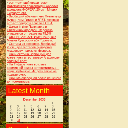
·
oort —лучший среди гомо-
математиков сракоблюд и жополиз
афедрона ФЮРЕРА 20 см., Мишки
Тифаретного.
·
Вербицкий объявил, что Путин куда
лучше, чем Гитлер и ЛГБТ, которые
вот-вот придут к власти в США.
·
Цалуя in time Патриарха в
Святейший афедрон, Веденяка
очищается от грехов на 75,5%.
·
ФЮРЕР 20 САНТИМЕТРОВ, aka
Мишка Хуесоскин ибн Торелли.
·
Скотина из фюреров, Вербицкий
20см., дал гестаповцу-подонку
Агафонову приказ от фюрера.
·
Наци-скотина Вербицкий дал
клеветнику и гестаповцу Агафонову
зелёный свет.
·
На Тифаретнике во главе
всемирной волны антисемитизма—
наци Вербицкие. Их дети такие же
подлые суки.
·
Пришла очередная волна бешеного
антисемитизма.
Latest Month
December 2035
1
2
3
4
5
6
7
8
9
10
11
12
13
14
15
16
17
18
19
20
21
22
23
24
25
26
27
28
29
30
31