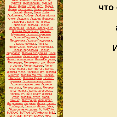
Лунатик
,
Луначарский
,
Лунный
что
танец
,
Лурка
,
Лурье
,
Лутц
,
Луция
,
Лушка
,
Луэтмиша
,
Лыжи
,
Лысенко
,
Лысый
,
Львов
,
Львы
,
Лэйн
,
Любовники
,
Любовь
,
Любовь лёлика
Алекс
,
Людовик
,
Людоед
,
Людоеды
,
Люлечка
,
Люлин нос
,
Люльа-
Пердюлька
,
Люлька
,
Люлька -
Малафейка
,
Люлька - отсосулька
,
Люлька Малафейка
,
Люлька-
Мудюлька
,
Люлька-Педюлька
,
Люлька-Пердлька
,
Люлька-
Пердюлька
,
Люлька-Пиздюлька
,
Люлька-ебулька
,
Люлька-
красотулька
,
Люлька-отсосулька
,
Люлька-пердюлька
,
Люлька-
пидораска
,
Люлька-пиздюлька
,
Люля
,
Люля голая
,
Люля стихи
,
Люля сучка
,
Люля сучка-в-течке
,
Люля-Пердюля
,
Люля-дура
,
Люля-красотуля
,
Люля-
отсосуля
,
Люля-пиздюля
,
Люля-
тупая-срака
,
Люля-фоты
,
Люляка
,
Люляка голая
,
Люляка книга
,
Люляка
минетка
,
Люляка-Монтаж
,
Люляка-
Отсосака
,
Люляка-Хуяка
,
Люляка-
идиотка
,
Люляка-мокрая срака
,
Люляка-мокрая-срака
,
Люляка-
отсосака
,
Люляка-срака
,
Люляка-
тупая-срака
,
Люляка-хуесосака
,
Люляка-хуй-ей-в-сраку
,
Люляка-
хуяка
,
Люляка=Хуяка
,
Люляч
,
Люмьер
,
Люстрация
,
Люццифер
,
Лягушатник
,
Лягушка
,
Лялёк
,
Ляпис-
Трубецкой
,
Ляпкало
,
Лёлик
,
Лёха
,
Лёша-свинья-хороша
,
М
,
МАКАКА
,
МАКАКО
,
МАТАН
,
МАТАНючки
,
МВД
,
МГУ
,
МИТ
,
МИФИ
,
МОМА
,
МРОТ
,