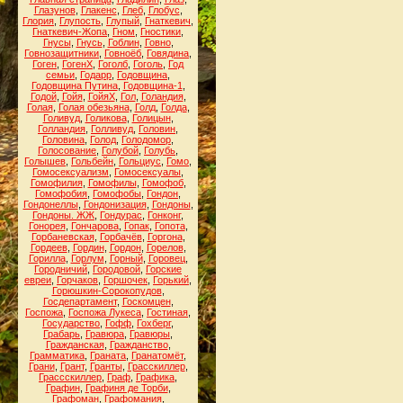
Глазунов
,
Глакенс
,
Глеб
,
Глобус
,
Глория
,
Глупость
,
Глупый
,
Гнаткевич
,
Гнаткевич-Жопа
,
Гном
,
Гностики
,
Гнусы
,
Гнусь
,
Гоблин
,
Говно
,
Говнозащитники
,
Говноёб
,
Говядина
,
Гоген
,
ГогенХ
,
Гоголб
,
Гоголь
,
Год
семьи
,
Годарр
,
Годовщина
,
Годовщина Путина
,
Годовщина-1
,
Годой
,
Гойя
,
ГойяХ
,
Гол
,
Голандия
,
Голая
,
Голая обезьяна
,
Голд
,
Голда
,
Голивуд
,
Голикова
,
Голицын
,
Голландия
,
Голливуд
,
Головин
,
Головина
,
Голод
,
Голодомор
,
Голосование
,
Голубой
,
Голубь
,
Голышев
,
Гольбейн
,
Гольциус
,
Гомо
,
Гомосексуализм
,
Гомосексуалы
,
Гомофилия
,
Гомофилы
,
Гомофоб
,
Гомофобия
,
Гомофобы
,
Гондон
,
Гондонеллы
,
Гондонизация
,
Гондоны
,
Гондоны. ЖЖ
,
Гондурас
,
Гонконг
,
Гонорея
,
Гончарова
,
Гопак
,
Гопота
,
Горбаневская
,
Горбачёв
,
Горгона
,
Гордеев
,
Гордин
,
Гордон
,
Горелов
,
Горилла
,
Горлум
,
Горный
,
Горовец
,
Городничий
,
Городовой
,
Горские
евреи
,
Горчаков
,
Горшочек
,
Горький
,
Горюшкин-Сорокопудов
,
Госдепартамент
,
Госкомцен
,
Госпожа
,
Госпожа Лукеса
,
Гостиная
,
Государство
,
Гофф
,
Гохберг
,
Грабарь
,
Гравюра
,
Гравюры
,
Гражданская
,
Гражданство
,
Грамматика
,
Граната
,
Гранатомёт
,
Грани
,
Грант
,
Гранты
,
Грасскиллер
,
Грассскиллер
,
Граф
,
Графика
,
Графин
,
Графиня де Торби
,
Графоман
,
Графомания
,