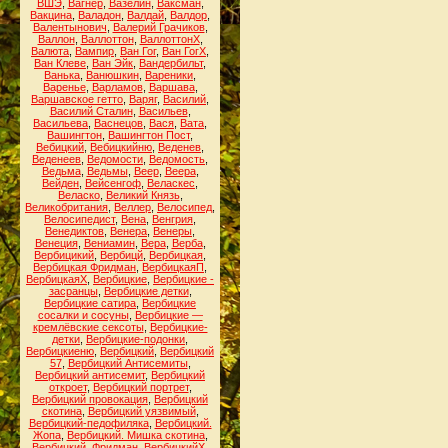
ВШЭ
,
Вагнер
,
Вазелин
,
Ваксман
,
Вакцина
,
Валадон
,
Валдай
,
Валдор
,
Валентынович
,
Валерий Грачиков
,
Валлон
,
Валлоттон
,
ВаллоттонХ
,
Валюта
,
Вампир
,
Ван Гог
,
Ван ГогХ
,
Ван Клеве
,
Ван Эйк
,
Вандербильт
,
Ванька
,
Ванюшкин
,
Вареники
,
Варенье
,
Варламов
,
Варшава
,
Варшавское гетто
,
Варяг
,
Василий
,
Василий Сталин
,
Васильев
,
Васильева
,
Васнецов
,
Вася
,
Вата
,
Вашингтон
,
Вашингтон Пост
,
Вебицкий
,
Вебицкийню
,
Веденев
,
Веденеев
,
Ведомости
,
Ведомость
,
Ведьма
,
Ведьмы
,
Веер
,
Веера
,
Вейден
,
Вейсенгоф
,
Веласкес
,
Веласко
,
Великий Князь
,
Великобритания
,
Веллер
,
Велосипед
,
Велосипедист
,
Вена
,
Венгрия
,
Венедиктов
,
Венера
,
Венеры
,
Венеция
,
Вениамин
,
Вера
,
Верба
,
Вербицикий
,
Вербицй
,
Вербицкая
,
Вербицкая Фридман
,
ВербицкаяП
,
ВербицкаяХ
,
Вербицкие
,
Вербицкие -
засранцы
,
Вербицкие детки
,
Вербицкие сатира
,
Вербицкие
сосалки и сосуны
,
Вербицкие —
кремлёвские сексоты
,
Вербицкие-
детки
,
Вербицкие-подонки
,
Вербицкиеню
,
Вербицкий
,
Вербицкий
57
,
Вербицкий Антисемиты
,
Вербицкий антисемит
,
Вербицкий
откроет
,
Вербицкий портрет
,
Вербицкий провокация
,
Вербицкий
скотина
,
Вербицкий уязвимый
,
Вербицкий-педофиляка
,
Вербицкий.
Жопа
,
Вербицкий. Мишка скотина
,
Вербицкий. Фридман
,
ВербицкийХ
,