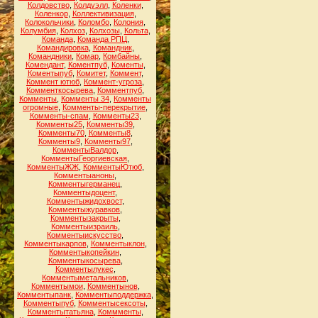
Колдовство
,
Колдуэлл
,
Коленки
,
Коленкор
,
Коллективизация
,
Колокольчики
,
Коломбо
,
Колония
,
Колумбия
,
Колхоз
,
Колхозы
,
Кольта
,
Команда
,
Команда РПЦ
,
Командировка
,
Командник
,
Командники
,
Комар
,
Комбайны
,
Комендант
,
Коментпуб
,
Коменты
,
Коментыпуб
,
Комитет
,
Коммент
,
Коммент ютюб
,
Коммент-угроза
,
Комменткосырева
,
Комментпуб
,
Комменты
,
Комменты 34
,
Комменты
огромные
,
Комменты-перекрытие
,
Комменты-спам
,
Комменты23
,
Комменты25
,
Комменты39
,
Комменты70
,
Комменты8
,
Комменты9
,
Комменты97
,
КомментыВалдор
,
КомментыГеоргиевская
,
КомментыЖЖ
,
КомментыЮтюб
,
Комментыаноны
,
Комментыгерманец
,
Комментыдоцент
,
Комментыжидохвост
,
Комментыжуравков
,
Комментызакрыты
,
Комментыизраиль
,
Комментыискусство
,
Комментыкарпов
,
Комментыклон
,
Комментыкопейкин
,
Комментыкосырева
,
Комментылукес
,
Комментыметальников
,
Комментымои
,
Комментынов
,
Комментыпанк
,
Комментыподдержка
,
Комментыпуб
,
Комментысексоты
,
Комментытатьяна
,
Коммменты
,