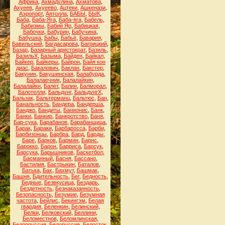
Африка
,
Ахмадулина
,
Ахматова
,
Ахуеев
,
Ахуеево
,
Ацтеки
,
Ашкенази
,
Аэропорт
,
Аятолла
,
БАБЫ
,
БЫК
,
Баба
,
Баба-Яга
,
Баба-яга
,
Бабель
,
Бабизмы
,
Бабий Яр
,
Бабицкая
,
Бабочки
,
Бабурин
,
Бабучина
,
Бабушка
,
Бабы
,
Бабьё
,
Бавария
,
Бавильский
,
Багдасарова
,
Багрицкий
,
Базар
,
Базарный аристократ
,
Базиль
,
БазильХ
,
Базыма
,
Байден
,
Байкал
,
Байкер
,
Байкеры
,
Байрон
,
Байя кон
диас
,
Бакалович
,
Баклан
,
Бакстер
,
Бакунин
,
Бакушинская
,
Балабурда
,
Балалаечник
,
Балалайкин
,
Балалайкн
,
Балет
,
Балин
,
Балморал
,
Балотелли
,
Бальдунг
,
БальдунгХ
,
Бальзак
,
Бальтерманц
,
Бальтюс
,
Бан
,
Банальность
,
Бандера
,
Бандерша
,
Банджо
,
Бандиты
,
Банионис
,
Банк
,
Банки
,
Банкир
,
Банкротство
,
Баня
,
Бар-сука
,
Барабанов
,
Барабанщица
,
Барак
,
Бараки
,
Барбаросса
,
Барби
,
Барбизонцы
,
Барбра
,
Бард
,
Барды
,
Баре
,
Барков
,
Бармин
,
Барнс
,
Барокко
,
Барон
,
Барриса
,
Барсук
,
Барсука
,
Барышников
,
Баскетбол
,
Басманный
,
Басня
,
Бассано
,
Бастилия
,
Бастрыкин
,
Баталов
,
Батька
,
Бах
,
Бахмут
,
Башмак
,
Башня
,
Бдительность
,
Бег
,
Бедность
,
Бедные
,
Безвкусица
,
Бездарь
,
Бездетность
,
Безнаказанность
,
Безопасность
,
Безумие
,
Безумная
частота
,
Бейлис
,
Бекингэм
,
Белая
гвардия
,
Беленкин
,
Белинский
,
Белки
,
Белковский
,
Беллини
,
Беломестнов
,
Беломлинская
,
Белорруссия
,
Белоруссия
,
Белосток
,