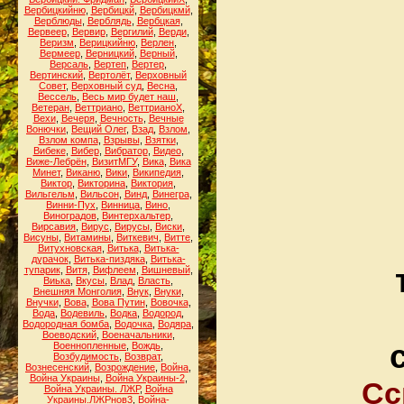
Вербицкийню
,
Вербицкй
,
Вербицкмй
,
Верблюды
,
Верблядь
,
Вербцкая
,
Вервеер
,
Вервир
,
Вергилий
,
Верди
,
Веризм
,
Верицкийню
,
Верлен
,
Вермеер
,
Верницкий
,
Верный
,
Версаль
,
Вертеп
,
Вертер
,
Вертинский
,
Вертолёт
,
Верховный
Совет
,
Верховный суд
,
Весна
,
Вессель
,
Весь мир будет наш
,
Ветеран
,
Веттриано
,
ВеттрианоХ
,
Вехи
,
Вечеря
,
Вечность
,
Вечные
Вонючки
,
Вещий Олег
,
Взад
,
Взлом
,
Взлом компа
,
Взрывы
,
Взятки
,
Вибеке
,
Вибер
,
Вибратор
,
Видео
,
Виже-Лебрён
,
ВизитМГУ
,
Вика
,
Вика
Минет
,
Виканю
,
Вики
,
Википедия
,
Виктор
,
Викторина
,
Виктория
,
Вильгельм
,
Вильсон
,
Винд
,
Винегра
,
Винни-Пух
,
Винница
,
Вино
,
Виноградов
,
Винтерхальтер
,
Вирсавия
,
Вирус
,
Вирусы
,
Виски
,
Висуны
,
Витамины
,
Виткевич
,
Витте
,
Витухновская
,
Витька
,
Витька-
дурачок
,
Витька-пиздяка
,
Витька-
тупарик
,
Витя
,
Вифлеем
,
Вишневый
,
Виька
,
Вкусы
,
Влад
,
Власть
,
Внешняя Монголия
,
Внук
,
Внуки
,
Внучки
,
Вова
,
Вова Путин
,
Вовочка
,
Вода
,
Водевиль
,
Водка
,
Водород
,
Водородная бомба
,
Водочка
,
Водяра
,
Воеводский
,
Военачальники
,
Военнопленные
,
Вождь
,
Возбудимость
,
Возврат
,
Вознесенский
,
Возрождение
,
Война
,
Война Украины
,
Война Украины-2
,
Сс
Война Украины. ЛЖР
,
Война
Украины.ЛЖРнов3
,
Война-