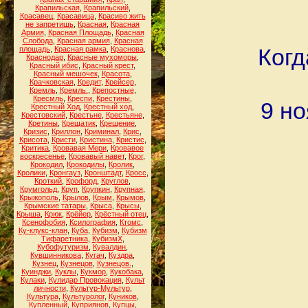
Крапильская
,
Крапильский
,
Красавец
,
Красавица
,
Красиво жить
не запретишь
,
Красная
,
Красная
Армия
,
Красная Площадь
,
Красная
Слобода
,
Красная армия
,
Красная
Когд
площадь
,
Красная рамка
,
Краснова
,
Краснодар
,
Красные мухоморы
,
Красный ибис
,
Красный крест
,
Красный мешочек
,
Красота
,
Крачковская
,
Кредит
,
Крейсер
,
Кремль
,
Кремль.
,
Крепостные
,
Кресмль
,
Креспи
,
Крестины
,
9 но
Крестный Ход
,
Крестный ход
,
Крестовский
,
Крестьне
,
Крестьяне
,
Кретины
,
Крещатик
,
Крещение
,
Кризис
,
Криллон
,
Криминал
,
Крис
,
Крисота
,
Кристи
,
Кристина
,
Кристис
,
Критика
,
Кровавая Мери
,
Кровавое
воскресенье
,
Кровавый навет
,
Крог
,
Крокодил
,
Крокодилы
,
Кролик
,
Кролики
,
Кронгауз
,
Кронштадт
,
Кросс
,
Кроткий
,
Крофорд
,
Круглов
,
Крумгольд
,
Круп
,
Крупкин
,
Крупная
,
Крыжополь
,
Крылов
,
Крым
,
Крымов
,
Крымские татары
,
Крыса
,
Крысы
,
Крыша
,
Крюк
,
Крёйер
,
Крёстный отец
,
Ксенофобия
,
Ксилография
,
Ктомс
,
Ку-клукс-клан
,
Куба
,
Кубизм
,
Кубизм
Тифаретника
,
КубизмХ
,
Кубофутуризм
,
Кувалдин
,
Кувшинникова
,
Кугач
,
Куздра
,
Кузнец
,
Кузнецов
,
Кузнецов.
,
Куинджи
,
Куклы
,
Кукмор
,
Кукобака
,
Кулаки
,
Кулидар Провокация
,
Культ
личности
,
Культур-Мультур
,
Культура
,
Культуролог
,
Куников
,
Купленный
,
Куприянов
,
Купцы
,