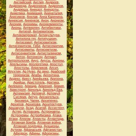
Английский
,
Англия
,
Андреев
,
Андромеда
,
Андроников
,
Андропов
,
Андрюша
,
Анекдот
,
Анекдоты
,
Анжелика
,
Анимация
,
Анинаталия
,
Анисимов
,
Анклав
,
Анна Каренина
,
Аннексия
,
Анненков
,
Анон
,
Анонизм
,
Аноним
,
Анонимы
,
Анонкомменты
,
Аноны
,
Антверпен
,
Антибиотики
,
Антигей
,
Антиемитизм
,
Антикомпромат
,
Антикультура
,
Антилопа гну
,
Антипушкин
,
Антисемит
,
Антисемитизм
,
Антисемитизм. ГеБе
,
Антисемитим
,
Антисемиты
,
Антисемтизм
,
Антисенмитизм
,
Антисталинизм
,
Антон
,
Антонеску
,
Антракт
,
Антропология
,
Анус
,
Анусы
,
Аононы
,
Апельсины
,
Апологетика
,
Апостол
,
Апостолы
,
Апреликов
,
Апсит
,
Апухтин
,
Ар Нуво
,
Ар деко
,
Арабский
терроризм
,
Арабы
,
Аргентина
,
Ардеко
,
Арест
,
Арефьева
,
Аризона
,
Арийцы
,
Аристотель
,
Арктика
,
Арлекино
,
Армада
,
Армения
,
Армия
,
Армстронг
,
Арнольд
,
Арнольд Ева
,
Артемизия
,
Артемуй
,
Артемуй
Сисярик
,
Артур
,
Архангельск
,
Архимед. Чапек
,
Архипенко
,
Архипов
,
Архипова
,
Архитектура
,
Аршакуни
,
Асад
,
Асатий
,
Ассистент
,
Астер
,
Астрахань
,
Астронавты
,
Астрономы
,
Астрофизика
,
Атака
,
Атаки
,
Атеизм
,
Атеисты
,
Атлантида
,
Атомная бомба
,
Атомная война
,
Атомная подлодка
,
Аукционы
,
Аутизм
,
Афанасьев
,
Афганистан
,
Афедрон
,
Афины
,
Афоризмы
,