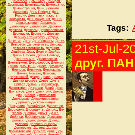
Демагогия
,
Деми Мур
,
Демидов
,
Демидова
,
Демография
,
Демократия
,
Демонстрация
,
Дени
,
Деникин
,
Денисова
,
День Победы
,
День
России
,
День памяти жертв
Холокоста
,
День рождения
,
Деньги
,
Деньрождения
,
Депардье
,
Tags:
Депортация
,
Депрессия
,
Деревня
,
Держава
,
Державы
,
Дерибасовская
,
Дерипаска
,
Деркович
,
Дерьмо
,
Дерьмо-Стейнкрауз
,
Детдом
,
Детектив
,
Дети
,
Дети Украины
,
Детки
,
21st-Jul-2
Деткоёбы
,
Детоторговец
,
Детсад
,
Детская смертность
,
Дефицит
,
Дешёвка
,
Джаз
,
Джанго
,
Джеймс
,
Джейн Пауэлл
,
Джейн Сеймур
,
друг. ПАН
Джентельмен
,
Джентилески
,
Джентльмен
,
Джефферсон
,
Джимми
,
Джина
,
Джо Пеши
,
Джобс
,
Джоконда
,
Джонсон
,
Джоплинг
,
Джорджоне
,
Джулио Романо
,
Дзагоев
,
Дзержинский
,
Дзюдо
,
Диана
,
Диарея
,
Дивная церковь
,
Дивов
,
Диета
Привет
,
Дизайн
,
Дизайнюхер
,
Дизентерия
,
Дизраэли
,
Дикий
,
Дикс
,
Диктатура
,
Дима
,
Димитрий
,
Димка
,
Дин
,
Диплом
,
Дипломатия
,
Дипломаты
,
Дипломированная
,
Дирижёр
,
Дискриминация
,
Дискуссия
,
Диснейленд
,
Диспетчер
,
Диссидент
,
Диссиденты
,
Дитрих
,
Для
жалоб
,
Дневник
,
Дно21
,
До н.э.
,
Добиньи
,
Добровольцы
,
Довлатов
,
Договор
,
Додик
,
Дожди
,
Доклад
,
Долбоёб
,
Долбоёб. Выборы
,
Долгоруков
,
Долина
,
Доллар
,
Долматовский
,
Долматт
,
Доля
,
Дом
,
Домашевский
,
Домкрат
,
Домовой
,