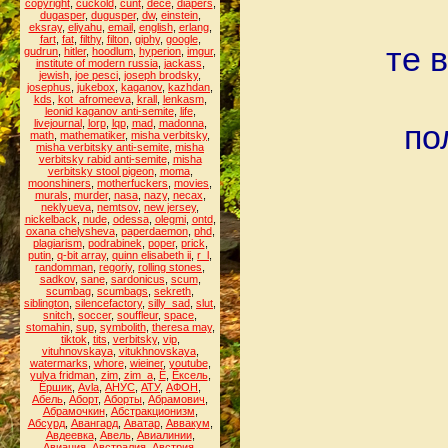
copyright
,
cuckold
,
cunt
,
dece
,
diapers
,
dugasper
,
dugusper
,
dw
,
einstein
,
eksray
,
eliyahu
,
email
,
english
,
erlang
,
fart
,
fat
,
filthy
,
filton
,
giphy
,
google
,
те 
gudrun
,
hitler
,
hoodlum
,
hyperion
,
imgur
,
institute of modern russia
,
jackass
,
jewish
,
joe pesci
,
joseph brodsky
,
josephus
,
jukebox
,
kaganov
,
kazhdan
,
kds
,
kot_afromeeva
,
krall
,
lenkasm
,
leonid kaganov anti-semite
,
life
,
livejournal
,
lorp
,
lqp
,
mad
,
madonna
,
по
math
,
mathematiker
,
misha verbitsky
,
misha verbitsky anti-semite
,
misha
verbitsky rabid anti-semite
,
misha
verbitsky stool pigeon
,
moma
,
moonshiners
,
motherfuckers
,
movies
,
murals
,
murder
,
nasa
,
nazy
,
necax
,
neklyueva
,
nemtsov
,
new jersey
,
nickelback
,
nude
,
odessa
,
olegmi
,
ontd
,
oxana chelysheva
,
paperdaemon
,
phd
,
plagiarism
,
podrabinek
,
poper
,
prick
,
putin
,
q-bit array
,
quinn elisabeth ii
,
r_l
,
randomman
,
regoriy
,
rolling stones
,
sadkov
,
sane
,
sardonicus
,
scum
,
scumbag
,
scumbags
,
sekreth
,
siblington
,
silencefactory
,
silly_sad
,
slut
,
snitch
,
soccer
,
souffleur
,
space
,
stomahin
,
sup
,
symbolith
,
theresa may
,
tiktok
,
tits
,
verbitsky
,
vip
,
vituhnovskaya
,
vitukhnovskaya
,
watermarks
,
whore
,
wieiner
,
youtube
,
yulya fridman
,
zim
,
zim_a
,
Ё
,
Ёксель
,
Ёршик
,
Аvla
,
АНУС
,
АТУ
,
АФОН
,
Абель
,
Аборт
,
Аборты
,
Абрамович
,
Абрамочкин
,
Абстракционизм
,
Абсурд
,
Авангард
,
Аватар
,
Аввакум
,
Авдеевка
,
Авель
,
Авиалинии
,
Авиация
,
Австралия
,
Австрия
,