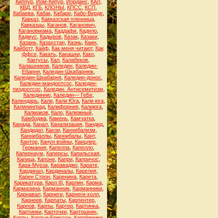
Киппур
,
Йом-Кипур
,
Йорданс
,
КАЛ
,
КВД
,
КГБ
,
КЛОНЫ
,
КПСС
,
КСП
,
Кабаева
,
Кабак
,
Кабаре
,
Кабо-Верде
,
Кавказ
,
Кавказская пленница
,
Кавказцы
,
Каганов
,
Каганович
,
Кагановмама
,
Каддафи
,
Кадило
,
Кадмус
,
Кадыров
,
Казак
,
Казаки
,
Казань
,
Казахстан
,
Казнь
,
Каин
,
Кайботт
,
Кайф
,
Как меня читают
,
Как
ффсе
,
Какать
,
Какашки
,
Како
,
Кактусы
,
Кал
,
Калабеков
,
Калашников
,
Каледин
,
Каледин-
Ебарня
,
Каледин-Шкабарнюк
,
Каледин-Шкабарня
,
Каледин-донос
,
Каледин-мандоотсос
,
Каледин-
пиздоотсос
,
Каледин. Антисемитизм
,
Калединню
,
Каледин— ГеБе
,
Календарь
,
Кали
,
Кали Юга
,
Кали юга
,
Калининград
,
Калифорния
,
Калиюга
,
Калмаков
,
Кало
,
Калюжный
,
Камбоджа
,
Камень
,
Камчатка
,
Канада
,
Канал
,
Канализация
,
Кандид
,
Кандидат
,
Канзи
,
Каннибализм
,
Каннибаллы
,
Каннибалы
,
Кант
,
Кантор
,
Канун войны
,
Канцлер.
Германия
,
Капелла
,
Капелло
,
Капернаум
,
Каперсы
,
Капильская
,
Капица
,
Капоне
,
Капри
,
Капричос
,
Кара-Мурза
,
Караваджо
,
Карате
,
Кардинал
,
Кардиналы
,
Карелия
,
Карен Строн
,
Каренина
,
Карета
,
Карикатура
,
Карл III
,
Карлин
,
Карма
,
Кармазина
,
Карманник
,
Карманники
,
Карнавал
,
Карнеги
,
Карнеги-холл
,
Карнеев
,
Карпаты
,
Карпентер
,
Карпов
,
Карпы
,
Картер
,
Картинка
,
Картинки
,
Карточки
,
Картошкин
,
Карты
,
Картье-Брессон
,
Картёжники
,