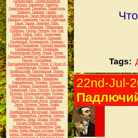
ГалковскийХ
,
Галлен-Каллела
,
Галоши
,
Гамадрил
,
Гамбург
,
Ганапольский
,
Ганнибал
,
Гарабурда
,
Что
Гарвард
,
Гарварл
,
Гарем
,
Гарибальди
,
Гарин-Михайловский
,
Гарленд
,
Гармония
,
Гастон
,
Гафуров
,
Гаше
,
Гашек
,
Гвардия
,
ГеБе
,
ГеБеШник
,
ГеБешник
,
ГеБешники
,
Геббельс
,
Гегель
,
Геенна
,
Геи
,
Гей
,
Гейбл
,
Гейне
,
Гейтс
,
Геленджик
,
Гельвеций
,
Гельфанд
,
Гемания
,
Гендерный
,
Гендиректор
,
Генерал
,
Генерал-Полковник
,
Генерал-аншеф
,
Генералиссимус
,
Генералы
,
Генеральная Линия
,
Гений
,
Геном
,
Геноцид
,
Генриетта Гиршман
,
Генрих
,
Tags:
Генсек
,
География
,
ГеографияИмперия
,
Георг V
,
Георг VI
,
Георгиевская
,
Гепард
,
Герб
,
Герберштейн
,
Гергиевская
,
Геринг
,
Германец
,
Германия
,
Германский
22nd-Jul-
импрессионизм
,
Германцы
,
Гермафродит
,
Герника
,
Геродот
,
Герой
,
Герцен
,
Герцогиня
,
Гершаник
,
Герымский
,
Гесс
,
Гессен
,
Гестапо
,
Падлючий
Гетерка
,
Гетеросексуалки
,
Гетеры
,
Гетман
,
Гетто
,
Гигант
,
Гигантские
фото
,
Гигантские фоты
,
Гиганты
,
Гигер
,
Гигиена
,
Гиены
,
Гилер
,
Гильгамеш
,
Гиляровский
,
Гиляровский. Фотограии
,
Гиммлер
,
Гимн
,
Гинденбург
,
Гинзбург
,
Гипноз
,
Гиппиус
,
Гирш
,
Гитара
,
Гитлер
,
Гитлер Геббельс
,
ГитлерХ
,
Гитлеровцы
,
Гитлерюгенд
,
Гиф
,
Гифы
,
Гифы Мишка скотина
,
Гифы-
сексо
,
Главная
,
Главная Страница
,
Главная страница
,
Гладилин
,
Глаз
,