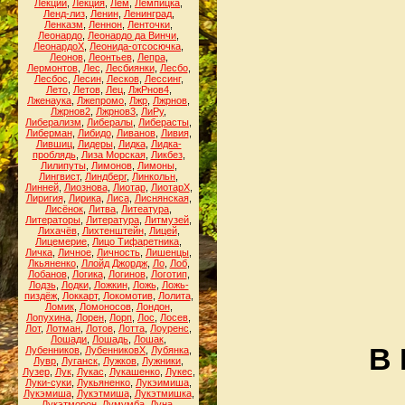
Лекции
,
Лекция
,
Лем
,
Лемпицка
,
Ленд-лиз
,
Ленин
,
Ленинград
,
Ленказм
,
Леннон
,
Ленточки
,
Леонардо
,
Леонардо да Винчи
,
ЛеонардоХ
,
Леонида-отсосючка
,
Леонов
,
Леонтьев
,
Лепра
,
Лермонтов
,
Лес
,
Лесбиянки
,
Лесбо
,
Лесбос
,
Лесин
,
Лесков
,
Лессинг
,
Лето
,
Летов
,
Лец
,
ЛжРнов4
,
Лженаука
,
Лжепромо
,
Лжр
,
Лжрнов
,
Лжрнов2
,
Лжрнов3
,
ЛиРу
,
Либерализм
,
Либералы
,
Либерасты
,
Либерман
,
Либидо
,
Ливанов
,
Ливия
,
Лившиц
,
Лидеры
,
Лидка
,
Лидка-
проблядь
,
Лиза Морская
,
Ликбез
,
Лилипуты
,
Лимонов
,
Лимоны
,
Лингвист
,
Линдберг
,
Линкольн
,
Линней
,
Лиознова
,
Лиотар
,
ЛиотарХ
,
Лиригия
,
Лирика
,
Лиса
,
Лиснянская
,
Лисёнок
,
Литва
,
Литеатура
,
Литераторы
,
Литература
,
Литмузей
,
Лихачёв
,
Лихтенштейн
,
Лицей
,
Лицемерие
,
Лицо Тифаретника
,
Личка
,
Личное
,
Личность
,
Лишенцы
,
Лкьяненко
,
Ллойд Джордж
,
Ло
,
Лоб
,
Лобанов
,
Логика
,
Логинов
,
Логотип
,
Лодзь
,
Лодки
,
Ложкин
,
Ложь
,
Ложь-
пиздёж
,
Локкарт
,
Локомотив
,
Лолита
,
Ломик
,
Ломоносов
,
Лондон
,
Лопухина
,
Лорен
,
Лорп
,
Лос
,
Лосев
,
Лот
,
Лотман
,
Лотов
,
Лотта
,
Лоуренс
,
Лошади
,
Лошадь
,
Лошак
,
В 
Лубенников
,
ЛубенниковХ
,
Лубянка
,
Лувр
,
Луганск
,
Лужков
,
Лужники
,
Лузер
,
Лук
,
Лукас
,
Лукашенко
,
Лукес
,
Луки-суки
,
Лукьяненко
,
Лукэимиша
,
Лукэмиша
,
Лукэтмиша
,
Лукэтмишка
,
Лукэтморон
,
Лумумба
,
Луна
,