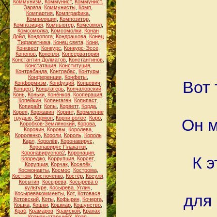
Коммунизм
,
Коммунист
,
Коммунист.
Зараза
,
Коммунисты
,
Комп
,
Компартия
,
Компграфика
,
Компиляция
,
Композитор
,
Композиция
,
Компьютер
,
Комсомол
,
Комсомолка
,
Комсомолки
,
Конан
Дойл
,
Кондопога
,
Кондрашова
,
Конец
Тифаретника
,
Конец света
,
Кони
,
Конквест
,
Конкурс
,
Конкурс-Эссе
,
Кононов
,
Конопля
,
Консерватория
,
Константин Долматов
,
Константинов
,
Констатация
,
Конституция
,
Контрабанда
,
Контрабас
,
Контуры
,
Конференции
,
Конфеты
,
Вот 
Конформизм
,
Конфуций
,
Концевич
,
Концерт
,
Концлагерь
,
Кончаловский
,
Конь
,
Коньки
,
Конёнков
,
Кооперация
,
Копейкин
,
Копенгаген
,
Копипаст
,
Копирайт
,
Копы
,
Корветт
,
Корда
,
Корея
,
Коржавин
,
Коринт
,
Кормление
грудью
,
Кормон
,
Корни волос
,
Коро
,
Он м
Коробков-Землянский
,
Корова
,
Коровин
,
Коровы
,
Королева
,
Короленко
,
Короли
,
Король
,
Король
Карл
,
Королёв
,
Коронавирус
,
Коронавирус Плакатки
,
Коронавируснов2
,
Коронация
,
К э
Корреджо
,
Коррупция
,
Корсет
,
Корупция
,
Корчак
,
Коселёк
,
Космонавты
,
Космос
,
Кострома
,
Костюм
,
Костюченко
,
Костёр
,
Косуля
,
Косыгин
,
Косырева
,
Косырева о
культуре
,
Косырева. Углич
,
Косыревакомменты
,
Кот
,
Котовася
,
для 
Котовский
,
Коты
,
Кофырин
,
Кочерга
,
Кошка
,
Кошки
,
Кошмар
,
Кощунство
,
Краб
,
Крамаров
,
Крамской
,
Кранах
,
Кранах-старшийХ
,
Крап
,