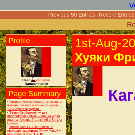
v
Previous 50 Entries
Recent Entries
Re
Profile
1st-Aug-2
Хуяки Фр
User:
veniamin
Name:
veniamin
Каг
Page Summary
·
Каганов уже не волосатая жопа, а
потная, грязная и вонючая срака,
типа Хуяки Фридман..
·
Твари Вербицкие, — две
проститутки,Симка и Машка и два
идиота, Алёшка Падлючий и Витька
Ебучий.
·
Кроме жопы ПАНКа никто не
приходит защищать Хуяку. Какой у
неё верный друг. ПАНК!!!