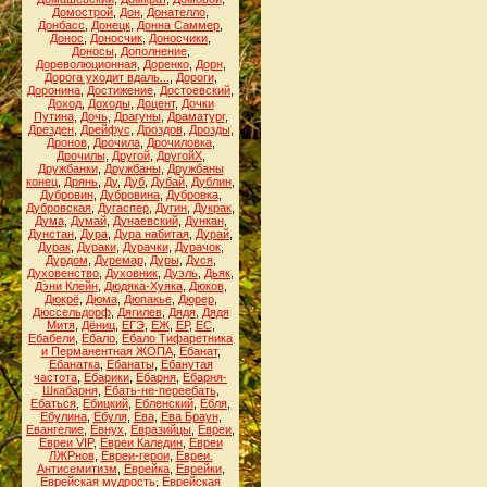
Домострой
,
Дон
,
Донателло
,
Донбасс
,
Донецк
,
Донна Саммер
,
Донос
,
Доносчик
,
Доносчики
,
Доносы
,
Дополнение
,
Дореволюционная
,
Доренко
,
Дорн
,
Дорога уходит вдаль...
,
Дороги
,
Доронина
,
Достижение
,
Достоевский
,
Доход
,
Доходы
,
Доцент
,
Дочки
Путина
,
Дочь
,
Драгуны
,
Драматург
,
Дрезден
,
Дрейфус
,
Дроздов
,
Дрозды
,
Дронов
,
Дрочила
,
Дрочиловка
,
Дрочилы
,
Другой
,
ДругойХ
,
Дружбанки
,
Дружбаны
,
Дружбаны
конец
,
Дрянь
,
Ду
,
Дуб
,
Дубай
,
Дублин
,
Дубровин
,
Дубровина
,
Дубровка
,
Дубровская
,
Дугаспер
,
Дугин
,
Дукрак
,
Дума
,
Думай
,
Дунаевский
,
Дункан
,
Дунстан
,
Дура
,
Дура набитая
,
Дурай
,
Дурак
,
Дураки
,
Дурачки
,
Дурачок
,
Дурдом
,
Дуремар
,
Дуры
,
Дуся
,
Духовенство
,
Духовник
,
Дуэль
,
Дьяк
,
Дэни Клейн
,
Дюдяка-Хуяка
,
Дюков
,
Дюкрё
,
Дюма
,
Дюпакье
,
Дюрер
,
Дюссельдорф
,
Дягилев
,
Дядя
,
Дядя
Митя
,
Дёниц
,
ЕГЭ
,
ЕЖ
,
ЕР
,
ЕС
,
Ебабели
,
Ебало
,
Ебало Тифаретника
и Перманентная ЖОПА
,
Ебанат
,
Ебанатка
,
Ебанаты
,
Ебанутая
частота
,
Ебарики
,
Ебарня
,
Ебарня-
Шкабарня
,
Ебать-не-переебать
,
Ебаться
,
Ебицкий
,
Ебленский
,
Ебля
,
Ебулина
,
Ебуля
,
Ева
,
Ева Браун
,
Евангелие
,
Евнух
,
Евразийцы
,
Евреи
,
Евреи VIP
,
Евреи Каледин
,
Евреи
ЛЖРнов
,
Евреи-герои
,
Евреи.
Антисемитизм
,
Еврейка
,
Еврейки
,
Еврейская мудрость
,
Еврейская