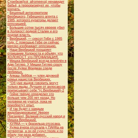
Стребков(kot_afromeeva) ненавидит
бабьё, а терроризирует их, чтобы
кончать.
·
Бешеный антисемитизм
Вербицкого, ГеБешного агента с
1985, которого кураторы делают
оппозицией.
·
Большие сотни тысяч евреев убил
в Холокост родной Сталин и его
подлая власть.
·
Вербицкий, — сексот ГеБе с 1985
году. С помощью ГеБе он сейчас
мерзко изображает оппозицию.
·
Наци Вербицкий поощряет
отрицание Холокоста и объяву, что
ХОЛОКОСТ это ПРОФАНАЦИЯ.
·
Мишка Вербицкий всегда влюблён в
Адю Гитлер. У Мишки Гитлер сразу
после Хуяки Фридман среди
любимых.
·
Алкаш Лейбов — член дружной
семьи нацистов Вербицких.
·
"Об уме жыдов говорить могут
только жыды. Лучшее от анлосаксов
приписывают себе."(с.Вербицкий)-2
·
Гейне твёрдо определил это
больше чем 200 лет назад. Но
человеки не учатся, пока не
приобретут опыт.
·
И так будет с каждым
жидобандеровцем! Уверен
Президент, Великий русский народ и
Мишка Вербицкий.
·
ХУЯКА — у бразильца отсосака.
·
Хуяка вчера отсосала у ПАНКа на
четвертак, а он ей сунул трояк и по
ебалу три раза добавил..