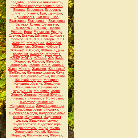
свадьба
,
Еврейские антисемиты
,
Еврейское сопротивление в ВМВ
,
Европа
,
Евросовет
,
Евросоюз
,
Египет
,
Его мама
,
Еда
,
Единорог
,
Единороссы
,
Ежи Лец
,
Ежов
,
Екатерина
,
Екатерина II
,
Екатерина
Великая
,
Елена
,
Елизавета
,
Елизавета II
,
Ельцин
,
Емелин
,
Ереван
,
Ереи
,
Еременко
,
Ерунда
,
Есенин
,
Еськов
,
Ефимов
,
Ефимова
,
Ефремов
,
ЖЖ
,
ЖЖ. Блогеры
,
ЖЖ1
,
ЖЖНЕТ
,
ЖЖжурнал
,
ЖЖзабан
,
ЖЖимпорт
,
ЖЖнов
,
ЖЖнов-3
,
ЖЖнов2
,
ЖЖнов3
,
ЖЖнов3. День
рождения
,
ЖЖуход
,
ЖЖфоты
,
ЖЛЖР
,
ЖОПА
,
ЖРнов2
,
ЖУ
,
Жаба
,
Жадность
,
Жалоба
,
Жалобы
,
Жандармы
,
Жанна
,
Жанр
,
Жанры
,
Жара
,
Жаргон
,
Жариков
,
Жванецкий
,
ЖеЖешка
,
Железная дорога
,
Жена
,
Жених
,
Женоненавистник
,
Женский
,
Женский портрет
,
Женщина
,
Женщина обо мне
,
Женщины
,
Женщиныню
,
Женщиныню.
Фридманню
,
Женщиню
,
Женя
,
Жером
,
Жертвы
,
Живой Журнал
,
Живопись
,
Живопись. Искусство
,
Животное
,
Животные
,
Жидоаллергина
,
Жидобандеровцы
,
Жидобандэровцы
,
Жидовка
,
Жидовская морда
,
Жидовские алые
вожжи
,
Жидохвост
,
Жидохвост
Цезарь
,
Жидохвост можно
,
Жидохвост-кот
,
Жидохвостера
,
Жидохвостизм
,
Жиды
,
Жизнь
,
Жилинский
,
Жильё
,
Жираф
,
Жирафы
,
Жириновский
,
Жирная
,