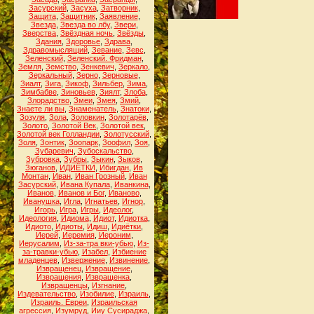
Засурский
,
Засуха
,
Затворник
,
Защита
,
Защитник
,
Заявление
,
Звезда
,
Звезда во лбу
,
Звери
,
Зверства
,
Звёздная ночь
,
Звёзды
,
Здания
,
Здоровье
,
Здрава
,
Здравомыслящий
,
Зевание
,
Зевс
,
Зеленский
,
Зеленский. Фридман
,
Земля
,
Земство
,
Зенкевич
,
Зеркало
,
Зеркальный
,
Зерно
,
Зерновые
,
Зиалт
,
Зига
,
Зикоф
,
Зильбер
,
Зима
,
Зимбабве
,
Зиновьев
,
Зиялт
,
Злоба
,
Злорадство
,
Змеи
,
Змея
,
Змий
,
Знаете ли вы
,
Знаменатель
,
Знатоки
,
Зозуля
,
Зола
,
Золовкин
,
Золотарёв
,
Золото
,
Золотой Век
,
Золотой век
,
Золотой век Голландии
,
Золотусский
,
Золя
,
Зонтик
,
Зоопарк
,
Зоофил
,
Зоя
,
Зубаревич
,
Зубоскальство
,
Зубровка
,
Зубры
,
Зыкин
,
Зыков
,
Зюганов
,
ИДИЁТКИ
,
Ибигдан
,
Ив
Монтан
,
Иван
,
Иван Грозный
,
Иван
Засурский
,
Ивана Купала
,
Иванкина
,
Иванов
,
Иванов и Бог
,
Иваново
,
Иванушка
,
Игла
,
Игнатьев
,
Игнор
,
Игорь
,
Игра
,
Игры
,
Идеолог
,
Идеология
,
Идиома
,
Идиот
,
Идиотка
,
Идиото
,
Идиоты
,
Идиш
,
Идиётки
,
Иерей
,
Иеремия
,
Иероним
,
Иерусалим
,
Из-за-тра вки-убью
,
Из-
за-травки-убью
,
Изабел
,
Избиение
младенцев
,
Извержение
,
Извинение
,
Извращенец
,
Извращение
,
Извращения
,
Извращенка
,
Извращенцы
,
Изгнание
,
Издевательство
,
Изобилие
,
Израиль
,
Израиль. Евреи
,
Израильская
агрессия
,
Изумруд
,
Ииу Сусираджа
,