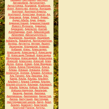
Автомобили
,
Автопортрет
,
Автостоянка
,
Агадамов
,
Агафонов
,
Агент
,
Агентство
,
Агенты
,
Агитация
,
Агитпроп
,
Агитпроп Идиоты
,
АгитпропХ
,
Агностики
,
Агрегат
,
Ад
,
Адагамов
,
Адам
,
АдамХ
,
Адамс
,
Аддис-Абеба
,
Адик
,
Админ
,
Администрация
,
Администрация
Живого Журнала.
,
Адмирал
,
Адоманис
,
Адюльтер
,
Азатий
,
Азербайджан
,
Азия
,
Айвазовский
,
Айзенберг
,
Айнзатцгруппа D
,
Академизм
,
Академик
,
Академия
,
Акварель
,
Аквариум
,
Акнтисемитизм
,
Актёры
,
Акулетта
,
Акунин
,
Акцент
,
Акционизм
,
Аладжалов
,
Аламар
,
Албания
,
Алекс
,
Александер
,
Александр
,
Александр II
,
Александр
III
,
Александр Первый
,
Александра
Фёдоровна
,
Александров
,
Алексеева
,
Алексей
,
Алексенко
,
Алексий
,
Ален
Делон
,
Алена
,
Алжир
,
Алик Фридман
,
Алина
,
Алина-Пердюлина
,
Алиса
,
Алкаш
,
Алкаши
,
Алкашка
,
Аллах
,
Аллигатор
,
Аллори
,
Алрами
,
Алчевск
,
Аль Пачино
,
Аль-Джазира
,
Аль-
Каида
,
Альба
,
Альбац
,
Альберт
,
Альберт I
,
Альма-Тадема
,
Альпер
,
Альпер-отсосун
,
Альтман
,
АльтманХ
,
Альфа
,
Аляска
,
Алёша
,
Алёшка
,
Алёшка-придурок
,
Амальрик
,
Аманда
,
Америк
,
Америка
,
Американцы
,
Америкюки
,
Амнистия
,
Амона
,
Ампутация
,
Амстердам
,
Амстердамская школа
,
Амур
,
Анал
,
Анализ
,
Анархист
,
Анастасия
,
Анатолий Панков
,
Ангелы
,