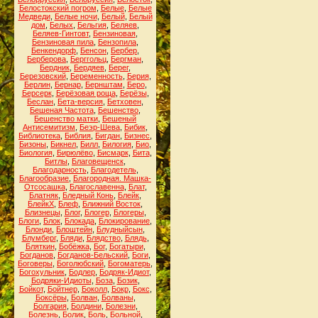
Белостокский погром
,
Белые
,
Белые
Медведи
,
Белые ночи
,
Белый
,
Белый
дом
,
Белых
,
Бельгия
,
Беляев
,
Беляев-Гинтовт
,
Бензиновая
,
Бензиновая пила
,
Бензопила
,
Бенкендорф
,
Бенсон
,
Бербер
,
Берберова
,
Берггольц
,
Бергман
,
Бердник
,
Бердяев
,
Берег
,
Березовский
,
Беременность
,
Берия
,
Берлин
,
Бернар
,
Бернштам
,
Беро
,
Берсерк
,
Берёзовая роща
,
Берёзы
,
Беслан
,
Бета-версия
,
Бетховен
,
Бешеная Частота
,
Бешенство
,
Бешенство матки
,
Бешеный
Антисемитизм
,
Беэр-Шева
,
Бибик
,
Библиотека
,
Библия
,
Бигдан
,
Бизнес
,
Бизоны
,
Бикнел
,
Билл
,
Билогия
,
Био
,
Биология
,
Бирюлёво
,
Бисмарк
,
Бита
,
Битлы
,
Благовещенск
,
Благодарность
,
Благодетель
,
Благообразие
,
Благородная. Машка-
Отсосашка
,
Благославенна
,
Блат
,
Блатняк
,
Бледный Конь
,
Блейк
,
БлейкХ
,
Блеф
,
Ближний Восток
,
Близнецы
,
Блог
,
Блогер
,
Блогеры
,
Блоги
,
Блок
,
Блокада
,
Блокирование
,
Блонди
,
Блоштейн
,
Блудныйсын
,
Блумберг
,
Бляди
,
Блядство
,
Блядь
,
Бляткин
,
Бобёжка
,
Бог
,
Богатыри
,
Богданов
,
Богданов-Бельский
,
Боги
,
Боговеры
,
Боголюбский
,
Богоматерь
,
Богохульник
,
Бодлер
,
Бодряк-Идиот
,
Бодряки-Идиоты
,
Боза
,
Бозик
,
Бойкот
,
Бойтнер
,
Боколл
,
Бокр
,
Бокс
,
Боксёры
,
Болван
,
Болваны
,
Болгария
,
Болдини
,
Болезни
,
Болезнь
,
Болик
,
Боль
,
Больной
,