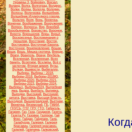
Украины-3
,
Войнович
,
Вокзал
,
Воланд
,
Волга
,
Волгоград
,
Волдерс
,
Волки
,
Волны
,
Вологда
,
Володин
,
Волосы
,
Волочкова
,
Волшебник
,
Волшебник Изумрудного города
,
Вольтер
,
Воля
,
Вонь
,
Вонючка
,
Вонючки
,
Воображение
,
Вооружение
,
Вопрос
,
Вопросы
,
Вор
,
Воробей
,
Воробьянинов
,
Воровство
,
Воронеж
,
Ворота
,
Ворошилов
,
Воры
,
Ворьё
,
Воскресенье
,
Воспоминания о
прошлом
,
Восстание
,
Восток
,
Востоковед
,
Восточная Европа
,
Восточное
,
Воцерковление
,
Вошак
,
Воши
,
Вошь. Мишка скотина
,
Вперде
,
Враги
,
Врангель
,
Врачи
,
Врубель
,
Вселенная
,
Вселеннная
,
Всех
банить
,
Всортире
,
Всхлипы
,
Всё с
заглотом
,
Вторая армия
,
Вузы
,
Вулкан
,
Вшивости
,
Выбегалло
,
Выборы
,
Выборы - 2018
,
Выборы-2018
,
Выборы-2018Ю
,
Выборы-2020
,
Выборы-2021
,
Выборы-2023
,
Выборы-2024
,
Выборы1
,
Выборы2024
,
Выгребная
яма
,
Выдра
,
Выебать
,
Выпивка
,
Выродки
,
Высоцкий
,
Высоцкий-
цитата
,
Выставка
,
Высшая Власть
,
Выходной
,
Вышнеградский
,
Вьетнам
,
Вюнючка
,
Вяземский
,
ГБ
,
ГМИИ
,
ГНУСЬ
,
ГПУ
,
ГРУ
,
ГТО
,
Габриэль
,
Гагарин
,
Газ
,
Газа
,
Газдаров
,
Газета
,
Газета.Ру
,
Газовки
,
Газпром
,
Гай
Когд
Фокс
,
Гайдар
,
Гайдпарк
,
Гала
,
Галабурда
,
Галерея
,
Галерея
Красавиц
,
Галерея красавиц
,
Галилей
,
Галичина
,
Галковский
,