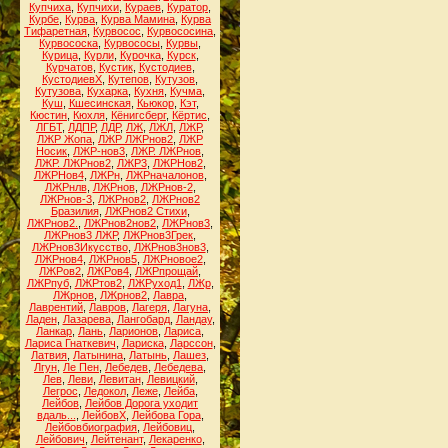
Купчиха
,
Купчихи
,
Кураев
,
Куратор
,
Курбе
,
Курва
,
Курва Мамина
,
Курва
Тифаретная
,
Курвосос
,
Курвососина
,
Курвососка
,
Курвососы
,
Курвы
,
Курица
,
Курли
,
Курочка
,
Курск
,
Курчатов
,
Кустик
,
Кустодиев
,
КустодиевХ
,
Кутепов
,
Кутузов
,
Кутузова
,
Кухарка
,
Кухня
,
Кучма
,
Куш
,
Кшесинская
,
Кьюкор
,
Кэт
,
Кюстин
,
Кюхля
,
Кёнигсберг
,
Кёртис
,
ЛГБТ
,
ЛДПР
,
ЛДР
,
ЛЖ
,
ЛЖЛ
,
ЛЖР
,
ЛЖР Жопа
,
ЛЖР ЛЖРнов2
,
ЛЖР
Носик
,
ЛЖР-нов3
,
ЛЖР. ЛЖРнов
,
ЛЖР. ЛЖРнов2
,
ЛЖР3
,
ЛЖРНов2
,
ЛЖРНов4
,
ЛЖРн
,
ЛЖРначалонов
,
ЛЖРнлв
,
ЛЖРнов
,
ЛЖРнов-2
,
ЛЖРнов-3
,
ЛЖРнов2
,
ЛЖРнов2
Бразилия
,
ЛЖРнов2 Стихи
,
ЛЖРнов2.
,
ЛЖРнов2нов2
,
ЛЖРнов3
,
ЛЖРнов3 ЛЖР
,
ЛЖРнов3Грек
,
ЛЖРнов3Икусство
,
ЛЖРнов3нов3
,
ЛЖРнов4
,
ЛЖРнов5
,
ЛЖРновое2
,
ЛЖРов2
,
ЛЖРов4
,
ЛЖРпрощай
,
ЛЖРпуб
,
ЛЖРтов2
,
ЛЖРуход1
,
ЛЖр
,
ЛЖрнов
,
ЛЖрнов2
,
Лавра
,
Лаврентий
,
Лавров
,
Лагеря
,
Лагуна
,
Ладен
,
Лазарева
,
Лангобард
,
Ландау
,
Ланкар
,
Лань
,
Ларионов
,
Лариса
,
Лариса Гнаткевич
,
Лариска
,
Ларссон
,
Латвия
,
Латынина
,
Латынь
,
Лашез
,
Лгун
,
Ле Пен
,
Лебедев
,
Лебедева
,
Лев
,
Леви
,
Левитан
,
Левицкий
,
Легрос
,
Ледокол
,
Леже
,
Лейба
,
Лейбов
,
Лейбов Дорога уходит
вдаль...
,
ЛейбовХ
,
Лейбова Гора
,
Лейбовбиография
,
Лейбовиц
,
Лейбович
,
Лейтенант
,
Лекаренко
,