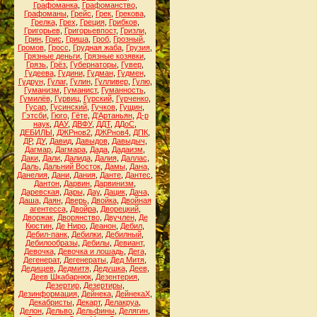
Графоманка
,
Графоманство
,
Графоманы
,
Грейс
,
Грек
,
Грекова
,
Грелка
,
Грех
,
Греция
,
Грибков
,
Григорьев
,
Григорьевпост
,
Гризли
,
Грин
,
Грис
,
Гриша
,
Гроб
,
Грозный
,
Громов
,
Гросс
,
Грудная жаба
,
Грузия
,
Грязные деньги
,
Грязные козявки
,
Грязь
,
Грёз
,
Губернаторы
,
Гувер
,
Гудеева
,
Гудини
,
Гудман
,
Гудмен
,
Гудрун
,
Гулаг
,
Гулин
,
Гулливер
,
Гулю
,
Гуманизм
,
Гуманист
,
Гуманность
,
Гумилёв
,
Гурвиц
,
Гурский
,
Гурченко
,
Гусар
,
Гусинский
,
Гучков
,
Гущин
,
Гэтсби
,
Гюго
,
Гёте
,
Д'Артаньян
,
Д-р
наук
,
ДАУ
,
ДВФУ
,
ДДТ
,
ДДоС
,
ДЕБИЛЫ
,
ДЖРнов2
,
ДЖРнов4
,
ДПК
,
ДР
,
ДУ
,
Давид
,
Давыдов
,
Давыдыч
,
Дагмар
,
Дагмара
,
Дада
,
Дадаизм
,
Даки
,
Дали
,
Далида
,
Далия
,
Даллас
,
Даль
,
Дальний Восток
,
Дамы
,
Дана
,
Данелия
,
Дани
,
Дания
,
Данте
,
Дантес
,
Дантон
,
Дарвин
,
Дарвинизм
,
Даревская
,
Дары
,
Дау
,
Дацик
,
Дача
,
Даша
,
Даян
,
Дверь
,
Двойка
,
Двойная
агентесса
,
Двойра
,
Дворецкий
,
Дворжак
,
Дворянство
,
Двучлен
,
Де
Кюстин
,
Де Ниро
,
Деанон
,
Дебил
,
Дебил-панк
,
Дебилки
,
Дебилный
,
Дебилообразы
,
Дебилы
,
Девиант
,
Девочка
,
Девочка и лошадь
,
Дега
,
Дегенерат
,
Дегенераты
,
Дед Митя
,
Дедищев
,
Дедмитя
,
Дедушка
,
Деев
,
Деев Шкабарнюк
,
Дезентерия
,
Дезертир
,
Дезертиры
,
Дезинформация
,
Дейнека
,
ДейнекаХ
,
Декабристы
,
Декарт
,
Делакруа
,
Делон
,
Дельво
,
Дельфины
,
Делягин
,