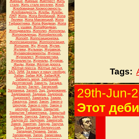
Жирные
,
Жирный
,
Жиртрест
,
Жить
стало
,
Жить стало веселее
,
Жлоб
,
Жлобовидная Хромосомность
,
Жлобовидность
,
Жлобы
,
Жлобы.
ЛЖР
,
Жопа
,
Жопа Вербицкий
,
Жопа
Люляки
,
Жопа Маковецкий
,
Жопа
Тифаретника
,
Жопа Фридман
,
Жопа
с ушами
,
ЖопаФридман
,
Жоподавалец
,
Жополиз
,
Жополизы
,
Жопорожденцы
,
Жопофилософ
,
Жопоёб
,
Жоппозиционерка
,
Жоппозиционеры
,
Жоппоопозиция
,
Жопшник
,
Жу
,
Жуков
,
Жулик
,
Жулики
,
Жульман
,
Журавков
,
Журавковкомменты
,
Журнал
,
Журналист
,
Журналистика
,
Журналисты
,
Журналы
,
Журфак
,
Жыды
,
Жюри
,
Жёлтая дорога
,
Жёлтая пресса
,
Жёлтые листья
,
Tags:
ЗАЗ
,
ЗИМ
,
За вашу и нашу свободу
,
Забан
,
Забан ЖЖ
,
ЗабанЖЖ
,
Забанить меня
,
Заблоцкий-
Десятовский
,
Зависть
,
Загадка
,
Заглот
,
Заглот.
,
Загорский
,
29th-Jun-
Заграница
,
Загреб
,
Зад
,
Задержание
,
Задержания
,
Задница
,
Задорнов
,
ЗадорновХ
,
Зажигалка
,
Зажим
,
Заказуха
,
Закат
,
Закон
,
Закон о
Этот деб
Цензуре
,
Закон о геях
,
Закон о
цензуре
,
Законы
,
Закрытие
,
Закрытие Тифаретника.
,
Закрытый
дневник
,
Закуска
,
Закусь
,
Залупа
,
Залупа-20
,
Залупкин
,
Заменгоф
,
Замок
,
Замятин
,
Зануда
,
Заоупа
,
Запад
,
Западная Белоруссия
,
Западная Украина
,
Запах
,
Заповедник
,
Запор
,
Зарисовка
,
Засада
,
Засранка
,
Засранцы
,