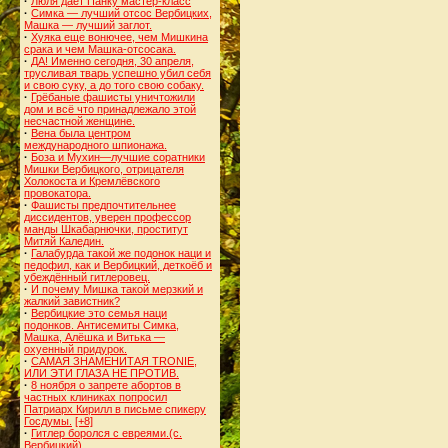
·
Люля даёт Панку мастер-класс
·
Симка — лучший отсос Вербицких,
Машка — лучший заглот.
·
Хуяка еще вонючее, чем Мишкина
срака и чем Машка-отсосака.
·
ДА! Именно сегодня, 30 апреля,
трусливая тварь успешно убил себя
и свою суку, а до того свою собаку.
·
Грёбаные фашисты уничтожили
дом и всё что принадлежало этой
несчастной женщине.
·
Вена была центром
международного шпионажа.
·
Боза и Мухин—лучшие соратники
Мишки Вербицкого, отрицателя
Холокоста и Кремлёвского
провокатора.
·
Фашисты предпочтительнее
диссидентов, уверен профессор
манды Шкабарнючки, проститут
Митяй Каледин.
·
Галабурда такой же подонок наци и
педофил, как и Вербицкий, деткоёб и
убеждённый гитлеровец.
·
И почему Мишка такой мерзкий и
жалкий завистник?
·
Вербицкие это семья наци
подонков. Антисемиты Симка,
Машка, Алёшка и Витька —
охуенный придурок.
·
САМАЯ ЗНАМЕНИТАЯ TRONIE,
ИЛИ ЭТИ ГЛАЗА НЕ ПРОТИВ.
·
8 ноября о запрете абортов в
частных клиниках попросил
Патриарх Кирилл в письме спикеру
Госдумы.
[+8]
·
Гитлер боролся с евреями.(с.
Вербицкий)