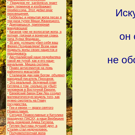
·
Придурок mr_sardonicus знает
пару терминов и изображает
Иск
профессора. Этот дебил враг
просвещения.
·
Геббельс и немытая жопа necax в
три раза тупее Миши Жванецкого.
·
Доиграешься, трипперная
мандовошка!
·
Каганов уже не волосатая жопа, а
он
потная, грязная и вонючая срака,
типа Хуяки Фридман..
·
30 апр. успешно убил себя ваш
Фюрер.Поздравляем! Всем наци
подмыть жопы своих нацисток и
праздновать
не об
·
Австралийский наци-педофиляка
такой же тупой, как и его наци-
начальник, Мишка скотина.
·
Право антисемитов на ложь
районного масштаба
·
Сталинизм дан нам Богом, объявил
народный писатель Проханов.
·
Это реальный, безумный план
Гитлера о том, сколько он убьёт
человеков в Восточной Европе.
·
Еврейский барон Ежи Лец создал
математическую модель того, как
нужно смотреть на Главу
государства.
·
Геи и евреи — враги святого
Православия.
·
Сегодня Православные и Католики
празднуют ПАСХУ, а наци Вербицкие
день рождения Адика Гитлера.
·
Гитлер был наш лучший друг, а
Сталин стал недочеловек.
·
Полуимпотентная жопа