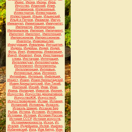
Икинс
,
Икона
,
Иконы
,
Икра
,
Икусство
,
Иланский
,
Илия
,
Илларионов
,
Иллюзорный
,
Иллюстратор
,
Иллюстрации
,
Иллюстрация
,
Ильин
,
Ильинский
,
Ильф и Петров
,
Имажизм
,
Имгур
,
Иммануил
,
Иммиграция
,
Иммунитет
,
Император
,
Императрица
,
Империализм
,
Империя
,
Импичмент
,
Импотент
,
Импотент.
,
Импотенция
,
Импресионизм
,
Импрессионизм
,
Инагенты
,
Инакомыслие
,
Инаугурация
,
Инвалиды
,
Ингушетия
,
Индеец
,
Индейцы
,
Индия
,
Индия.
Фоты
,
Инет
,
Инженеры
,
Инквизиция
,
Инкуб
,
Иноагент
,
Инок
,
Иностранные
слова
,
Инстаграм
,
Интеграция
,
Интеллектуал
,
Интеллектуалы
,
Интеллигент
,
Интеллигенты
,
Интеллигенция
,
Интервью
,
Интересные лица
,
Интернет
,
Интерфакс
,
Интерьер
,
Инфляция
,
Инцест
,
Иоанн
,
Иоанн Кронштадский
,
Иоанн Кронштадтский
,
Ион Тихий
,
Ионтихий
,
Иосиф
,
Ирак
,
Иран
,
Ирина
,
Ирландия
,
Ирматов
,
Ирония
,
Искусство
,
Искусство декоративное
,
ИскусствоЖЖ
,
ИскусствоХ
,
Искусствоведение
,
Ислам
,
Испания
,
Испанский
,
Исповедь
,
Исраэлс
,
Исраэль Шамир
,
Иссахар Бер
Рыбак
,
Истина
,
Истомин
,
Истомина
,
Историки
,
История
,
История России
,
История СССР
,
История искусств
,
Историяжидохвоста
,
Исход
,
Ит
,
Италия
,
Иудейщина
,
Ихлов
,
Ищенко
,
Йобачевский
,
Йога
,
Йом Кипур
,
Йом-