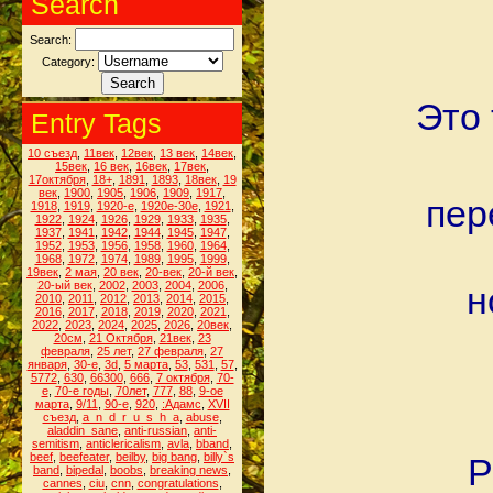
Search
Search:
Category:
Это 
Entry Tags
10 съезд
,
11век
,
12век
,
13 век
,
14век
,
15век
,
16 век
,
16век
,
17век
,
17октября
,
18+
,
1891
,
1893
,
18век
,
19
век
,
1900
,
1905
,
1906
,
1909
,
1917
,
пер
1918
,
1919
,
1920-е
,
1920е-30е
,
1921
,
1922
,
1924
,
1926
,
1929
,
1933
,
1935
,
1937
,
1941
,
1942
,
1944
,
1945
,
1947
,
1952
,
1953
,
1956
,
1958
,
1960
,
1964
,
1968
,
1972
,
1974
,
1989
,
1995
,
1999
,
19век
,
2 мая
,
20 век
,
20-век
,
20-й век
,
20-ый век
,
2002
,
2003
,
2004
,
2006
,
н
2010
,
2011
,
2012
,
2013
,
2014
,
2015
,
2016
,
2017
,
2018
,
2019
,
2020
,
2021
,
2022
,
2023
,
2024
,
2025
,
2026
,
20век
,
20см
,
21 Октября
,
21век
,
23
февраля
,
25 лет
,
27 февраля
,
27
января
,
30-е
,
3d
,
5 марта
,
53
,
531
,
57
,
5772
,
630
,
66300
,
666
,
7 октября
,
70-
е
,
70-е годы
,
70лет
,
777
,
88
,
9-ое
марта
,
9/11
,
90-е
,
920
,
:Адамс
,
XVII
съезд
,
a_n_d_r_u_s_h_a
,
abuse
,
aladdin_sane
,
anti-russian
,
anti-
semitism
,
anticlericalism
,
avla
,
bband
,
beef
,
beefeater
,
beilby
,
big bang
,
billy`s
Р
band
,
bipedal
,
boobs
,
breaking news
,
cannes
,
ciu
,
cnn
,
congratulations
,