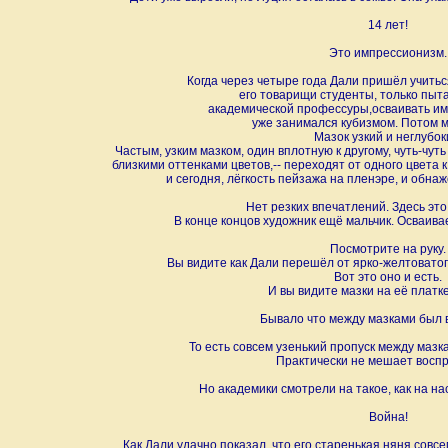
14 лет!
Это импрессионизм.
Когда через четыре года Дали пришёл учитьс
его товарищи студенты, только пыта
академической профессуры,осваивать им
уже занимался кубизмом. Потом 
Мазок узкий и неглубок
Частым, узким мазком, один вплотную к другому, чуть-чуть
близкими оттенками цветов,-- переходят от одного цвета 
и сегодня, лёгкость пейзажа на пленэре, и обнаж
Нет резких впечатлений. Здесь это 
В конце концов художник ещё мальчик. Осваива
Посмотрите на руку.
Вы видите как Дали перешёл от ярко-желтоватого
Вот это оно и есть.
И вы видите мазки на её платк
Бывало что между мазками был в
То есть совсем узенький пропуск между мазк
Практически не мешает восп
Но академики смотрели на такое, как на н
Война!
Как Дали удачно показал, что его старенькая няня совс