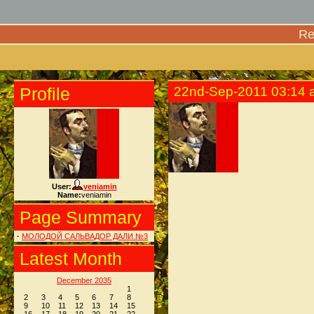
Re
Profile
22nd-Sep-2011 03:14 
User:
veniamin
Name:
veniamin
Page Summary
·
МОЛОДОЙ САЛЬВАДОР ДАЛИ.№3
Latest Month
December 2035
1
2
3
4
5
6
7
8
9
10
11
12
13
14
15