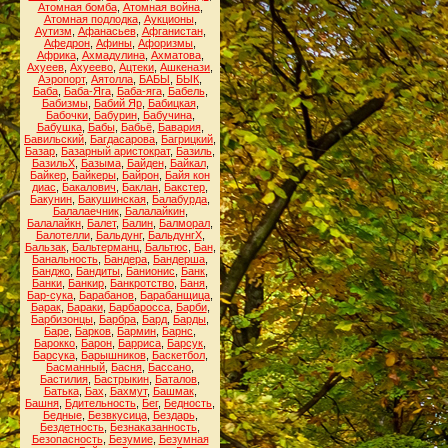
Атомная бомба
,
Атомная война
,
Атомная подлодка
,
Аукционы
,
Аутизм
,
Афанасьев
,
Афганистан
,
Афедрон
,
Афины
,
Афоризмы
,
Африка
,
Ахмадулина
,
Ахматова
,
Ахуеев
,
Ахуеево
,
Ацтеки
,
Ашкенази
,
Аэропорт
,
Аятолла
,
БАБЫ
,
БЫК
,
Баба
,
Баба-Яга
,
Баба-яга
,
Бабель
,
Бабизмы
,
Бабий Яр
,
Бабицкая
,
Бабочки
,
Бабурин
,
Бабучина
,
Бабушка
,
Бабы
,
Бабьё
,
Бавария
,
Бавильский
,
Багдасарова
,
Багрицкий
,
Базар
,
Базарный аристократ
,
Базиль
,
БазильХ
,
Базыма
,
Байден
,
Байкал
,
Байкер
,
Байкеры
,
Байрон
,
Байя кон
диас
,
Бакалович
,
Баклан
,
Бакстер
,
Бакунин
,
Бакушинская
,
Балабурда
,
Балалаечник
,
Балалайкин
,
Балалайкн
,
Балет
,
Балин
,
Балморал
,
Балотелли
,
Бальдунг
,
БальдунгХ
,
Бальзак
,
Бальтерманц
,
Бальтюс
,
Бан
,
Банальность
,
Бандера
,
Бандерша
,
Банджо
,
Бандиты
,
Банионис
,
Банк
,
Банки
,
Банкир
,
Банкротство
,
Баня
,
Бар-сука
,
Барабанов
,
Барабанщица
,
Барак
,
Бараки
,
Барбаросса
,
Барби
,
Барбизонцы
,
Барбра
,
Бард
,
Барды
,
Баре
,
Барков
,
Бармин
,
Барнс
,
Барокко
,
Барон
,
Барриса
,
Барсук
,
Барсука
,
Барышников
,
Баскетбол
,
Басманный
,
Басня
,
Бассано
,
Бастилия
,
Бастрыкин
,
Баталов
,
Батька
,
Бах
,
Бахмут
,
Башмак
,
Башня
,
Бдительность
,
Бег
,
Бедность
,
Бедные
,
Безвкусица
,
Бездарь
,
Бездетность
,
Безнаказанность
,
Безопасность
,
Безумие
,
Безумная