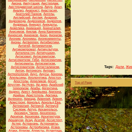
Амона
,
Ампутация
,
Амстердам
,
Амстердамская школа
,
Амур
,
Анал
,
Анализ
,
Анархист
,
Анастасия
,
Анатолий Панков
,
Ангелы
,
Английский
,
Англия
,
Андреев
,
Андромеда
,
Андроников
,
Андропов
,
Андрюша
,
Анекдот
,
Анекдоты
,
Анжелика
,
Анимация
,
Анинаталия
,
Анисимов
,
Анклав
,
Анна Каренина
,
Аннексия
,
Анненков
,
Анон
,
Анонизм
,
Аноним
,
Анонимы
,
Анонкомменты
,
Аноны
,
Антверпен
,
Антибиотики
,
Антигей
,
Антиемитизм
,
Антикомпромат
,
Антикультура
,
Антилопа гну
,
Антипушкин
,
Антисемит
,
Антисемитизм
,
Антисемитизм. ГеБе
,
Антисемитим
,
Антисемиты
,
Антисемтизм
,
Tags:
Дали
,
Жи
Антисенмитизм
,
Антисталинизм
,
Антон
,
Антонеску
,
Антракт
,
Антропология
,
Анус
,
Анусы
,
Аононы
,
Апельсины
,
Апологетика
,
Апостол
,
Апостолы
,
Апреликов
,
Апсит
,
Top of Page
Апухтин
,
Ар Нуво
,
Ар деко
,
Арабский
терроризм
,
Арабы
,
Аргентина
,
Ардеко
,
Арест
,
Арефьева
,
Аризона
,
Арийцы
,
Аристотель
,
Арктика
,
Арлекино
,
Армада
,
Армения
,
Армия
,
Армстронг
,
Арнольд
,
Арнольд Ева
,
Артемизия
,
Артемуй
,
Артемуй
Сисярик
,
Артур
,
Архангельск
,
Архимед. Чапек
,
Архипенко
,
Архипов
,
Архипова
,
Архитектура
,
Аршакуни
,
Асад
,
Асатий
,
Ассистент
,
Астер
,
Астрахань
,
Астронавты
,
Астрономы
,
Астрофизика
,
Атака
,
Атаки
,
Атеизм
,
Атеисты
,
Атлантида
,