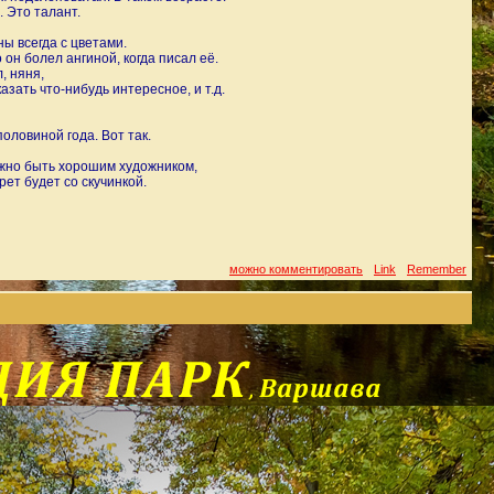
. Это талант.
ны всегда с цветами.
он болел ангиной, когда писал её.
, няня,
азать что-нибудь интересное, и т.д.
оловиной года. Вот так.
жно быть хорошим художником,
рет будет со скучинкой.
можно комментировать
Link
Remember