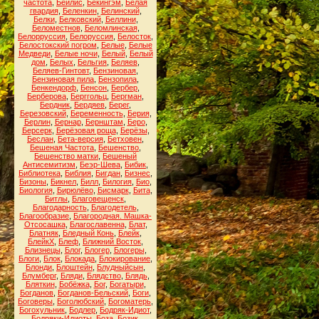
частота
,
Бейлис
,
Бекингэм
,
Белая
гвардия
,
Беленкин
,
Белинский
,
Белки
,
Белковский
,
Беллини
,
Беломестнов
,
Беломлинская
,
Белорруссия
,
Белоруссия
,
Белосток
,
Белостокский погром
,
Белые
,
Белые
Медведи
,
Белые ночи
,
Белый
,
Белый
дом
,
Белых
,
Бельгия
,
Беляев
,
Беляев-Гинтовт
,
Бензиновая
,
Бензиновая пила
,
Бензопила
,
Бенкендорф
,
Бенсон
,
Бербер
,
Берберова
,
Берггольц
,
Бергман
,
Бердник
,
Бердяев
,
Берег
,
Березовский
,
Беременность
,
Берия
,
Берлин
,
Бернар
,
Бернштам
,
Беро
,
Берсерк
,
Берёзовая роща
,
Берёзы
,
Беслан
,
Бета-версия
,
Бетховен
,
Бешеная Частота
,
Бешенство
,
Бешенство матки
,
Бешеный
Антисемитизм
,
Беэр-Шева
,
Бибик
,
Библиотека
,
Библия
,
Бигдан
,
Бизнес
,
Бизоны
,
Бикнел
,
Билл
,
Билогия
,
Био
,
Биология
,
Бирюлёво
,
Бисмарк
,
Бита
,
Битлы
,
Благовещенск
,
Благодарность
,
Благодетель
,
Благообразие
,
Благородная. Машка-
Отсосашка
,
Благославенна
,
Блат
,
Блатняк
,
Бледный Конь
,
Блейк
,
БлейкХ
,
Блеф
,
Ближний Восток
,
Близнецы
,
Блог
,
Блогер
,
Блогеры
,
Блоги
,
Блок
,
Блокада
,
Блокирование
,
Блонди
,
Блоштейн
,
Блудныйсын
,
Блумберг
,
Бляди
,
Блядство
,
Блядь
,
Бляткин
,
Бобёжка
,
Бог
,
Богатыри
,
Богданов
,
Богданов-Бельский
,
Боги
,
Боговеры
,
Боголюбский
,
Богоматерь
,
Богохульник
,
Бодлер
,
Бодряк-Идиот
,
Бодряки-Идиоты
,
Боза
,
Бозик
,