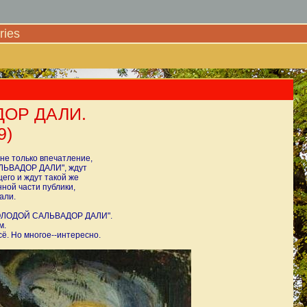
ies
ОР ДАЛИ.
9)
не только впечатление,
АЛЬВАДОР ДАЛИ", ждут
щего и ждут такой же
нной части публики,
али.
"МОЛОДОЙ САЛЬВАДОР ДАЛИ".
м.
ё. Но многое--интересно.