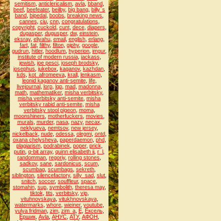
semitism
,
anticlericalism
,
avla
,
bband
,
beef
,
beefeater
,
beilby
,
big bang
,
billy`s
band
,
bipedal
,
boobs
,
breaking news
,
cannes
,
ciu
,
cnn
,
congratulations
,
copyright
,
cuckold
,
cunt
,
dece
,
diapers
,
dugasper
,
dugusper
,
dw
,
einstein
,
eksray
,
eliyahu
,
email
,
english
,
erlang
,
fart
,
fat
,
filthy
,
filton
,
giphy
,
google
,
gudrun
,
hitler
,
hoodlum
,
hyperion
,
imgur
,
institute of modern russia
,
jackass
,
jewish
,
joe pesci
,
joseph brodsky
,
josephus
,
jukebox
,
kaganov
,
kazhdan
,
kds
,
kot_afromeeva
,
krall
,
lenkasm
,
leonid kaganov anti-semite
,
life
,
livejournal
,
lorp
,
lqp
,
mad
,
madonna
,
math
,
mathematiker
,
misha verbitsky
,
misha verbitsky anti-semite
,
misha
verbitsky rabid anti-semite
,
misha
verbitsky stool pigeon
,
moma
,
moonshiners
,
motherfuckers
,
movies
,
murals
,
murder
,
nasa
,
nazy
,
necax
,
neklyueva
,
nemtsov
,
new jersey
,
nickelback
,
nude
,
odessa
,
olegmi
,
ontd
,
oxana chelysheva
,
paperdaemon
,
phd
,
plagiarism
,
podrabinek
,
poper
,
prick
,
putin
,
q-bit array
,
quinn elisabeth ii
,
r_l
,
randomman
,
regoriy
,
rolling stones
,
sadkov
,
sane
,
sardonicus
,
scum
,
scumbag
,
scumbags
,
sekreth
,
siblington
,
silencefactory
,
silly_sad
,
slut
,
snitch
,
soccer
,
souffleur
,
space
,
stomahin
,
sup
,
symbolith
,
theresa may
,
tiktok
,
tits
,
verbitsky
,
vip
,
vituhnovskaya
,
vitukhnovskaya
,
watermarks
,
whore
,
wieiner
,
youtube
,
yulya fridman
,
zim
,
zim_a
,
Ё
,
Ёксель
,
Ёршик
,
Аvla
,
АНУС
,
АТУ
,
АФОН
,