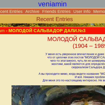
veniamin
cent Entries
Archive
Friends Entries
User Info
Memor
Recent Entries
am
- МОЛОДОЙ САЛЬВАДОР ДАЛИ.№3
МОЛОДОЙ САЛЬВАД
(1904 – 198
У меня есть уверенное впечатление и даже 
что от цепочки этих постов "МОЛОДОЙ С
чего-то эпатажного, чуть ли не шокирую
экзотики, какой является для определё
сюрреализм Сальдора Д
А вы проходите мимо, когда видите название 
И всё. Никаких пробле
Для меня это по-настоящему интересно. Не вс