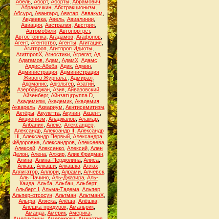
Абель
,
Аборт
,
Аборты
,
Абрамович
,
Абрамочкин
,
Абстракционизм
,
Абсурд
,
Авангард
,
Аватар
,
Аввакум
,
Авдеевка
,
Авель
,
Авиалинии
,
Авиация
,
Австралия
,
Австрия
,
Автомобили
,
Автопортрет
,
Автостоянка
,
Агадамов
,
Агафонов
,
Агент
,
Агентство
,
Агенты
,
Агитация
,
Агитпроп
,
Агитпроп Идиоты
,
АгитпропХ
,
Агностики
,
Агрегат
,
Ад
,
Адагамов
,
Адам
,
АдамХ
,
Адамс
,
Аддис-Абеба
,
Адик
,
Админ
,
Администрация
,
Администрация
Живого Журнала.
,
Адмирал
,
Адоманис
,
Адюльтер
,
Азатий
,
Азербайджан
,
Азия
,
Айвазовский
,
Айзенберг
,
Айнзатцгруппа D
,
Академизм
,
Академик
,
Академия
,
Акварель
,
Аквариум
,
Акнтисемитизм
,
Актёры
,
Акулетта
,
Акунин
,
Акцент
,
Акционизм
,
Аладжалов
,
Аламар
,
Албания
,
Алекс
,
Александер
,
Александр
,
Александр II
,
Александр
III
,
Александр Первый
,
Александра
Фёдоровна
,
Александров
,
Алексеева
,
Алексей
,
Алексенко
,
Алексий
,
Ален
Делон
,
Алена
,
Алжир
,
Алик Фридман
,
Алина
,
Алина-Пердюлина
,
Алиса
,
Алкаш
,
Алкаши
,
Алкашка
,
Аллах
,
Аллигатор
,
Аллори
,
Алрами
,
Алчевск
,
Аль Пачино
,
Аль-Джазира
,
Аль-
Каида
,
Альба
,
Альбац
,
Альберт
,
Альберт I
,
Альма-Тадема
,
Альпер
,
Альпер-отсосун
,
Альтман
,
АльтманХ
,
Альфа
,
Аляска
,
Алёша
,
Алёшка
,
Алёшка-придурок
,
Амальрик
,
Аманда
,
Америк
,
Америка
,
Американцы
,
Америкюки
,
Амнистия
,