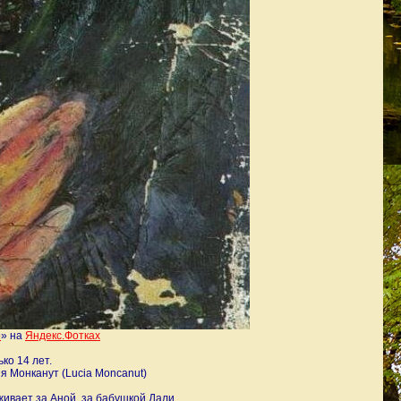
р
» на
Яндекс.Фотках
ко 14 лет.
я Монканут (Lucia Moncanut)
живает за Аной, за бабушкой Дали.