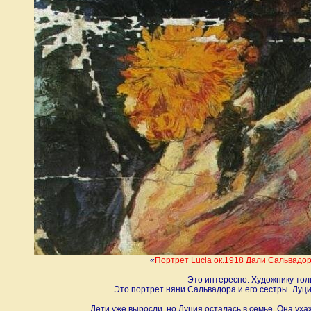
«
Портрет Lucia ок.1918 Дали Сальвадо
Это интересно. Художнику толь
Это портрет няни Сальвадора и его сестры. Луци
Дети уже выросли, но Луция осталась в семье. Она уха