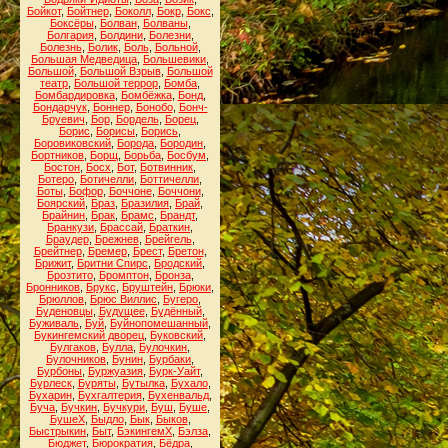
Бойкот
,
Бойтнер
,
Боколл
,
Бокр
,
Бокс
,
Боксёры
,
Болван
,
Болваны
,
Болгария
,
Болдини
,
Болезни
,
Болезнь
,
Болик
,
Боль
,
Больной
,
Большая Медведица
,
Большевики
,
Большой
,
Большой Взрыв
,
Большой
театр
,
Большой террор
,
Бомба
,
Бомбардировка
,
Бомбёжка
,
Бонд
,
Бондарчук
,
Боннер
,
Бонобо
,
Бонч-
Бруевич
,
Бор
,
Бордель
,
Борец
,
Борис
,
Борисы
,
Борись
,
Боровиковский
,
Борода
,
Бородин
,
Бортников
,
Борщ
,
Борьба
,
Босбум
,
Бостон
,
Босх
,
Бот
,
Ботвинник
,
Ботеро
,
Ботичелли
,
Боттичелли
,
Боты
,
Бофор
,
Боччоне
,
Боччони
,
Боярский
,
Браз
,
Бразилия
,
Брай
,
Брайнин
,
Брак
,
Брамс
,
Брандт
,
Бранкузи
,
Брассай
,
Браткин
,
Браудер
,
Брежнев
,
Брейгель
,
Брейтнер
,
Бремер
,
Брест
,
Бретон
,
Брижит
,
Бритни Спирс
,
Бродский
,
Брозтито
,
Бромптон
,
Бронза
,
Бронников
,
Брукс
,
Бруштейн
,
Брюки
,
Брюллов
,
Брюс Виллис
,
Бугеро
,
Буденовцы
,
Будущее
,
Будённый
,
Буживаль
,
Буй
,
Буйнопомешанный
,
Букингемский дворец
,
Буковский
,
Булгаков
,
Булла
,
Булочкин
,
Булочников
,
Бунин
,
Бурбаки
,
Бурбоны
,
Буржуазия
,
Бурк-Уайт
,
Бурлеск
,
Буряты
,
Бутылка
,
Бухало
,
Бухарин
,
Бухгалтерия
,
Бухенвальд
,
Буча
,
Бучкин
,
Бучкури
,
Буш
,
Буше
,
БушеХ
,
Быдло
,
Бык
,
Быков
,
Быстрыкин
,
Быт
,
БэкингемХ
,
Бэлза
,
Бюджет
,
Бюрократия
,
Бёдра
,