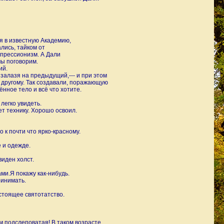
я в известную Академию,
лись, тайком от
прессионизм. А Дали
мы поговорим.
ий.
 залазя на предыдущий,--- и при этом
к другому. Так создавали, поражающую
ённое тело и всё что хотите.
легко увидеть.
ет технику. Хорошо освоил.
 к почти что ярко-красному.
е и одежде.
иден холст.
ами.Я покажу как-нибудь.
ринимать.
астоящее святотатство.
ем подслеповатая! В таком возрасте.