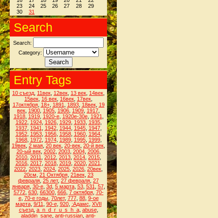
16
17
18
19
20
21
22
23
24
25
26
27
28
29
30
31
Search
Search:
Category:
Entry Tags
10 съезд
,
11век
,
12век
,
13 век
,
14век
,
15век
,
16 век
,
16век
,
17век
,
17октября
,
18+
,
1891
,
1893
,
18век
,
19
век
,
1900
,
1905
,
1906
,
1909
,
1917
,
1918
,
1919
,
1920-е
,
1920е-30е
,
1921
,
1922
,
1924
,
1926
,
1929
,
1933
,
1935
,
1937
,
1941
,
1942
,
1944
,
1945
,
1947
,
1952
,
1953
,
1956
,
1958
,
1960
,
1964
,
1968
,
1972
,
1974
,
1989
,
1995
,
1999
,
19век
,
2 мая
,
20 век
,
20-век
,
20-й век
,
20-ый век
,
2002
,
2003
,
2004
,
2006
,
2010
,
2011
,
2012
,
2013
,
2014
,
2015
,
2016
,
2017
,
2018
,
2019
,
2020
,
2021
,
2022
,
2023
,
2024
,
2025
,
2026
,
20век
,
20см
,
21 Октября
,
21век
,
23
февраля
,
25 лет
,
27 февраля
,
27
января
,
30-е
,
3d
,
5 марта
,
53
,
531
,
57
,
5772
,
630
,
66300
,
666
,
7 октября
,
70-
е
,
70-е годы
,
70лет
,
777
,
88
,
9-ое
марта
,
9/11
,
90-е
,
920
,
:Адамс
,
XVII
съезд
,
a_n_d_r_u_s_h_a
,
abuse
,
aladdin_sane
,
anti-russian
,
anti-