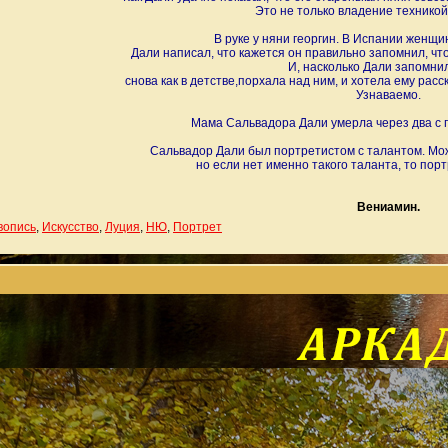
Это не только владение техникой
В руке у няни георгин. В Испании женщи
Дали написал, что кажется он правильно запомнил, что 
И, насколько Дали запомнил
снова как в детстве,порхала над ним, и хотела ему расск
Узнаваемо.
Мама Сальвадора Дали умерла через два с п
Сальвадор Дали был портретистом с талантом. Мо
но если нет именно такого таланта, то порт
Вениамин.
вопись
,
Искусство
,
Луция
,
НЮ
,
Портрет