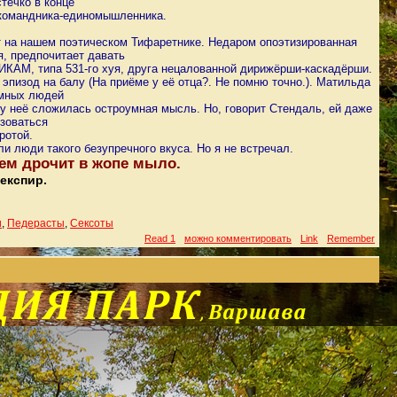
стечко в конце
 командника-единомышленника.
ят на нашем поэтическом Тифаретнике. Недаром опоэтизированная
, предпочитает давать
АМ, типа 531-го хуя, друга нецалованной дирижёрши-каскадёрши.
 эпизод на балу (На приёме у её отца?. Не помню точно.). Матильда
умных людей
 у неё сложилась остроумная мысль. Но, говорит Стендаль, ей даже
ьзоваться
ротой.
и люди такого безупречного вкуса. Но я не встречал.
ем дрочит в жопе мыло.
експир.
и
,
Педерасты
,
Сексоты
Read 1
можно комментировать
Link
Remember