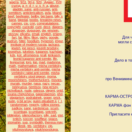
марта
,
9/11
,
90-е
,
920
,
:Адамс
,
XVII
съезд
,
a_n_d_r_u_s_h_a
,
abuse
,
aladdin_sane
,
anti-russian
,
anti-
semitism
,
anticlericalism
,
avla
,
bband
,
beef
,
beefeater
,
beilby
,
big bang
,
billy`s
band
,
bipedal
,
boobs
,
breaking news
,
cannes
,
ciu
,
cnn
,
congratulations
,
copyright
,
cuckold
,
cunt
,
dece
,
diapers
,
dugasper
,
dugusper
,
dw
,
einstein
,
eksray
,
eliyahu
,
email
,
english
,
erlang
,
Для ч
fart
,
fat
,
filthy
,
filton
,
giphy
,
google
,
gudrun
,
hitler
,
hoodlum
,
hyperion
,
imgur
,
могли с
institute of modern russia
,
jackass
,
jewish
,
joe pesci
,
joseph brodsky
,
josephus
,
jukebox
,
kaganov
,
kazhdan
,
kds
,
kot_afromeeva
,
krall
,
lenkasm
,
leonid kaganov anti-semite
,
life
,
Дело в то
livejournal
,
lorp
,
lqp
,
mad
,
madonna
,
math
,
mathematiker
,
misha verbitsky
,
misha verbitsky anti-semite
,
misha
verbitsky rabid anti-semite
,
misha
verbitsky stool pigeon
,
moma
,
про Вениамина
moonshiners
,
motherfuckers
,
movies
,
murals
,
murder
,
nasa
,
nazy
,
necax
,
neklyueva
,
nemtsov
,
new jersey
,
nickelback
,
nude
,
odessa
,
olegmi
,
ontd
,
oxana chelysheva
,
paperdaemon
,
phd
,
КАРМА-ОСТРОУМ
plagiarism
,
podrabinek
,
poper
,
prick
,
putin
,
q-bit array
,
quinn elisabeth ii
,
r_l
,
randomman
,
regoriy
,
rolling stones
,
КАРМА фон 
sadkov
,
sane
,
sardonicus
,
scum
,
scumbag
,
scumbags
,
sekreth
,
Пригласите 
siblington
,
silencefactory
,
silly_sad
,
slut
,
snitch
,
soccer
,
souffleur
,
space
,
stomahin
,
sup
,
symbolith
,
theresa may
,
tiktok
,
tits
,
verbitsky
,
vip
,
vituhnovskaya
,
vitukhnovskaya
,