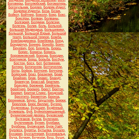
Боговеры
,
Боголюбский
,
Богоматерь
,
Богохульник
,
Бодлер
,
Бодряк-Идиот
,
Бодряки-Идиоты
,
Боза
,
Бозик
,
Бойкот
,
Бойтнер
,
Боколл
,
Бокр
,
Бокс
,
Боксёры
,
Болван
,
Болваны
,
Болгария
,
Болдини
,
Болезни
,
Болезнь
,
Болик
,
Боль
,
Больной
,
Большая Медведица
,
Большевики
,
Большой
,
Большой Взрыв
,
Большой
театр
,
Большой террор
,
Бомба
,
Бомбардировка
,
Бомбёжка
,
Бонд
,
Бондарчук
,
Боннер
,
Бонобо
,
Бонч-
Бруевич
,
Бор
,
Бордель
,
Борец
,
Борис
,
Борисы
,
Борись
,
Боровиковский
,
Борода
,
Бородин
,
Бортников
,
Борщ
,
Борьба
,
Босбум
,
Бостон
,
Босх
,
Бот
,
Ботвинник
,
Ботеро
,
Ботичелли
,
Боттичелли
,
Боты
,
Бофор
,
Боччоне
,
Боччони
,
Боярский
,
Браз
,
Бразилия
,
Брай
,
Брайнин
,
Брак
,
Брамс
,
Брандт
,
Бранкузи
,
Брассай
,
Браткин
,
Браудер
,
Брежнев
,
Брейгель
,
Брейтнер
,
Бремер
,
Брест
,
Бретон
,
Брижит
,
Бритни Спирс
,
Бродский
,
Брозтито
,
Бромптон
,
Бронза
,
Бронников
,
Брукс
,
Бруштейн
,
Брюки
,
Брюллов
,
Брюс Виллис
,
Бугеро
,
Буденовцы
,
Будущее
,
Будённый
,
Буживаль
,
Буй
,
Буйнопомешанный
,
Букингемский дворец
,
Буковский
,
Булгаков
,
Булла
,
Булочкин
,
Булочников
,
Бунин
,
Бурбаки
,
Бурбоны
,
Буржуазия
,
Бурк-Уайт
,
Бурлеск
,
Буряты
,
Бутылка
,
Бухало
,
Бухарин
,
Бухгалтерия
,
Бухенвальд
,
Буча
,
Бучкин
,
Бучкури
,
Буш
,
Буше
,