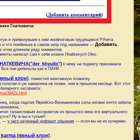
нике Гнаткевича:
ретуи и примкнувшие к ним иноблоговые трудящиеся РУнета
Добавить
ов и что поебенька в самом низу под названием —
в этом длинном ряду комментов.
менты написал сам к себе козаче Hnatkevych Oles.
НАТКЕВИЧА("der_khyuilo")
к нему на подмогу прискакала
Все они дебильны как и ПАНК.
вный клон)
, поместил монтажную плакатку
столетии и уж наверняка не позже, чем в прошлом месяце. Вот этот
базарного экспромта:
rm
a/39421.html
ец, когда подлая Яврейско-Вениаминова сила ногами почти забила
наткевича,
 талантливым экспромтом из прошлого века его виртуального
утся? Ну ж вы и тупые!!
т, —
у него охуенный дефицит общения
— если вы не из кучеряво-
.
_karma (явный клон)
.