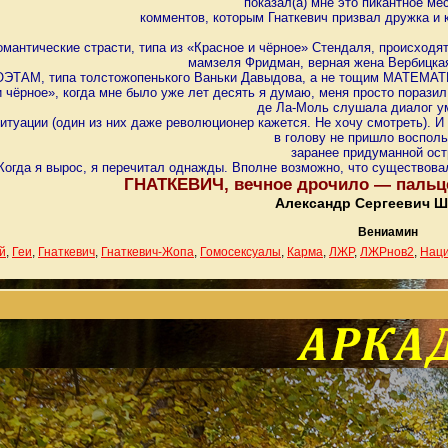
показал(а) мне это пикантное ме
комментов, которым Гнаткевич призвал дружка и
омантические страсти, типа из «Красное и чёрное» Стендаля, происход
мамзеля Фридман, верная жена Вербицкая
ЭТАМ, типа толстожопенького Ваньки Давыдова, а не тощим МАТЕМАТИК
и чёрное», когда мне было уже лет десять я думаю, меня просто поразил
де Ла-Моль слушала диалог 
ситуации (один из них даже революционер кажется. Не хочу смотреть). И
в голову не пришло воспол
заранее придуманной ост
Когда я вырос, я перечитал однажды. Вполне возможно, что существовал
ГНАТКЕВИЧ, вечное дрочило — пальц
Александр Сергеевич Ш
Вениамин
й
,
Геи
,
Гнаткевич
,
Гнаткевич-Жопа
,
Гомосексуалы
,
Карма
,
ЛЖР
,
ЛЖРнов2
,
Нац