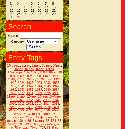
1
2
3
4
5
6
7
8
9
10
11
12
13
14
15
16
17
18
19
20
21
22
23
24
25
26
27
28
29
30
31
Search
Search:
Category:
Entry Tags
10 съезд
,
11век
,
12век
,
13 век
,
14век
,
15век
,
16 век
,
16век
,
17век
,
17октября
,
18+
,
1891
,
1893
,
18век
,
19
век
,
1900
,
1905
,
1906
,
1909
,
1917
,
1918
,
1919
,
1920-е
,
1920е-30е
,
1921
,
1922
,
1924
,
1926
,
1929
,
1933
,
1935
,
1937
,
1941
,
1942
,
1944
,
1945
,
1947
,
1952
,
1953
,
1956
,
1958
,
1960
,
1964
,
1968
,
1972
,
1974
,
1989
,
1995
,
1999
,
19век
,
2 мая
,
20 век
,
20-век
,
20-й век
,
20-ый век
,
2002
,
2003
,
2004
,
2006
,
2010
,
2011
,
2012
,
2013
,
2014
,
2015
,
2016
,
2017
,
2018
,
2019
,
2020
,
2021
,
2022
,
2023
,
2024
,
2025
,
2026
,
20век
,
20см
,
21 Октября
,
21век
,
23
февраля
,
25 лет
,
27 февраля
,
27
января
,
30-е
,
3d
,
5 марта
,
53
,
531
,
57
,
5772
,
630
,
66300
,
666
,
7 октября
,
70-
е
,
70-е годы
,
70лет
,
777
,
88
,
9-ое