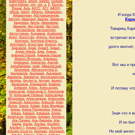
watermarks
,
whore
,
wieiner
,
youtube
,
yulya fridman
,
zim
,
zim_a
,
Ё
,
Ёксель
,
Ёршик
,
Аvla
,
АНУС
,
АТУ
,
АФОН
,
Абель
,
Аборт
,
Аборты
,
Абрамович
,
И когда 
Абрамочкин
,
Абстракционизм
,
Карм
Абсурд
,
Авангард
,
Аватар
,
Аввакум
,
Авдеевка
,
Авель
,
Авиалинии
,
Авиация
,
Австралия
,
Австрия
,
Товарищ Карм
Автомобили
,
Автопортрет
,
Автостоянка
,
Агадамов
,
Агафонов
,
Агент
,
Агентство
,
Агенты
,
Агитация
,
встречал все
Агитпроп
,
Агитпроп Идиоты
,
АгитпропХ
,
Агностики
,
Агрегат
,
Ад
,
долго молчит,
Адагамов
,
Адам
,
АдамХ
,
Адамс
,
Аддис-Абеба
,
Адик
,
Админ
,
Администрация
,
Администрация
Живого Журнала.
,
Адмирал
,
Адоманис
,
Адюльтер
,
Азатий
,
Вот мы и пр
Азербайджан
,
Азия
,
Айвазовский
,
Айзенберг
,
Айнзатцгруппа D
,
Академизм
,
Академик
,
Академия
,
к
Акварель
,
Аквариум
,
Акнтисемитизм
,
Актёры
,
Акулетта
,
Акунин
,
Акцент
,
Акционизм
,
Аладжалов
,
Аламар
,
Албания
,
Алекс
,
Александер
,
И потому чт
Александр
,
Александр II
,
Александр
III
,
Александр Первый
,
Александра
Фёдоровна
,
Александров
,
Алексеева
,
Алексей
,
Алексенко
,
Алексий
,
Ален
Делон
,
Алена
,
Алжир
,
Алик Фридман
,
Алина
,
Алина-Пердюлина
,
Алиса
,
Зная что я 
Алкаш
,
Алкаши
,
Алкашка
,
Аллах
,
Аллигатор
,
Аллори
,
Алрами
,
Алчевск
,
Аль Пачино
,
Аль-Джазира
,
Аль-
И он был
Каида
,
Альба
,
Альбац
,
Альберт
,
Альберт I
,
Альма-Тадема
,
Альпер
,
Но мой ангел-
Альпер-отсосун
,
Альтман
,
АльтманХ
,
Альфа
,
Аляска
,
Алёша
,
Алёшка
,