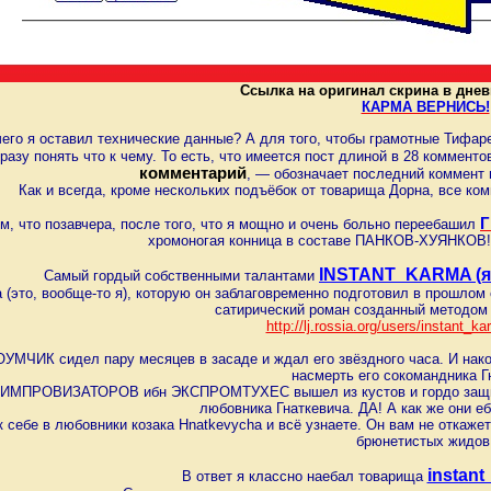
Ссылка на оригинал скрина в днев
КАРМА ВЕРНИСЬ!
его я оставил технические данные? А для того, чтобы грамотные Тифа
разу понять что к чему. То есть, что имеется пост длиной в 28 коммент
комментарий
, — обозначает последний коммент 
Как и всегда, кроме нескольких подъёбок от товарища Дорна, все ком
Г
м, что позавчера, после того, что я мощно и очень больно переебашил
хромоногая конница в составе ПАНКОВ-ХУЯНКОВ! 
INSTANT_KARMA (я
Самый гордый собственными талантами
 (это, вообще-то я), которую он заблаговременно подготовил в прошлом 
сатирический роман созданный методом 
http://lj.rossia.org/users/instant_ka
ЧИК сидел пару месяцев в засаде и ждал его звёздного часа. И након
насмерть его сокомандника Г
ИМПРОВИЗАТОРОВ ибн ЭКСПРОМТУХЕС вышел из кустов и гордо защитил
любовника Гнаткевича. ДА! А как же они еб
к себе в любовники козака Hnatkevycha и всё узнаете. Он вам не откаже
брюнетистых жидов
instant
В ответ я классно наебал товарища