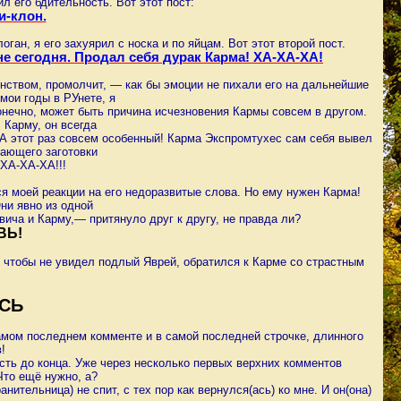
 его бдительность. Вот этот пост:
и-клон.
ган, я его захуярил с носка и по яйцам. Вот этот второй пост.
не сегодня. Продал себя дурак Карма! ХА-ХА-ХА!
нством, промолчит, — как бы эмоции не пихали его на дальнейшие
 мои годы в РУнете, я
онечно, может быть причина исчезновения Кармы совсем в другом.
л Карму, он всегда
. А этот раз совсем особенный! Карма Экспромтухес сам себя вывел
дающего заготовки
 ХА-ХА-ХА!!!
ся моей реакции на его недоразвитые слова. Но ему нужен Карма!
и явно из одной
евича и Карму,— притянуло друг к другу, не правда ли?
ВЬ!
, чтобы не увидел подлый Яврей, обратился к Карме со страстным
СЬ
амом последнем комменте и в самой последней строчке, длинного
!
есть до конца. Уже через несколько первых верхних комментов
Что ещё нужно, а?
нительница) не спит, с тех пор как вернулся(ась) ко мне. И он(она)