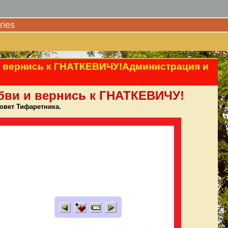
ies
 вернись к ГНАТКЕВИЧУ!Администрация и
ви и вернись к ГНАТКЕВИЧУ!
овет Тифаретника.