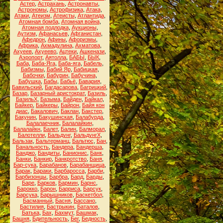
Астер
,
Астрахань
,
Астронавты
,
Астрономы
,
Астрофизика
,
Атака
,
Атаки
,
Атеизм
,
Атеисты
,
Атлантида
,
Атомная бомба
,
Атомная война
,
Атомная подлодка
,
Аукционы
,
Аутизм
,
Афанасьев
,
Афганистан
,
Афедрон
,
Афины
,
Афоризмы
,
Африка
,
Ахмадулина
,
Ахматова
,
Ахуеев
,
Ахуеево
,
Ацтеки
,
Ашкенази
,
Аэропорт
,
Аятолла
,
БАБЫ
,
БЫК
,
Баба
,
Баба-Яга
,
Баба-яга
,
Бабель
,
Бабизмы
,
Бабий Яр
,
Бабицкая
,
Бабочки
,
Бабурин
,
Бабучина
,
Бабушка
,
Бабы
,
Бабьё
,
Бавария
,
Бавильский
,
Багдасарова
,
Багрицкий
,
Базар
,
Базарный аристократ
,
Базиль
,
БазильХ
,
Базыма
,
Байден
,
Байкал
,
Байкер
,
Байкеры
,
Байрон
,
Байя кон
диас
,
Бакалович
,
Баклан
,
Бакстер
,
Бакунин
,
Бакушинская
,
Балабурда
,
Балалаечник
,
Балалайкин
,
Балалайкн
,
Балет
,
Балин
,
Балморал
,
Балотелли
,
Бальдунг
,
БальдунгХ
,
Бальзак
,
Бальтерманц
,
Бальтюс
,
Бан
,
Банальность
,
Бандера
,
Бандерша
,
Банджо
,
Бандиты
,
Банионис
,
Банк
,
Банки
,
Банкир
,
Банкротство
,
Баня
,
Бар-сука
,
Барабанов
,
Барабанщица
,
Барак
,
Бараки
,
Барбаросса
,
Барби
,
Барбизонцы
,
Барбра
,
Бард
,
Барды
,
Баре
,
Барков
,
Бармин
,
Барнс
,
Барокко
,
Барон
,
Барриса
,
Барсук
,
Барсука
,
Барышников
,
Баскетбол
,
Басманный
,
Басня
,
Бассано
,
Бастилия
,
Бастрыкин
,
Баталов
,
Батька
,
Бах
,
Бахмут
,
Башмак
,
Башня
,
Бдительность
,
Бег
,
Бедность
,