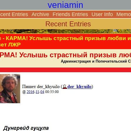
veniamin
cent Entries
Archive
Friends Entries
User Info
Memor
Recent Entries
m
- КАРМА! Услышь страстный призыв любви и
вет ЛЖР
РМА! Услышь страстный призыв люб
Администрация и Попечительский С