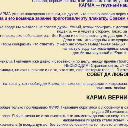
Сначала, первым постом, я хитрожопым текстом усыпил
КАРМА — гнусный нац
КАРМА уже не подозревал ни сном, ни духом, что я всё вычислил через ло
а и его команда заранее приготовили эту плакатку. Совсем 
а вроде бы оказался не совсем дурак. Умный, чтобы проиграть с достои
подвиги, — и уйдёт в сторону. Таких, за
го несколько небольших раз. Вот Карма и не появляется уже два дня. К
Дело в том, что когда бы я не хуяри
 чтобы сообразить что ответить. У него несколько замедленная реакция
на чистую воду как командника, соз
для битвы за урожай в РУнете.
иехали. Гнаткевич уже давно и серьёзно (и по делу, между прочим) боит
НЕОБХОДИМ! Странная связь, а? Он
оманды, но очень похоже и на то, что этих, ещё нестарых геев, — Гнатк
СОВЕТ ДА ЛЮБО
о Гнаткевичу так необходим Карма, он наконец не выдержал и хитрожопо
призывом любви:
КАРМА ВЕРНИ
вообще только проглядываю ФИФУ, Гнаткевич обратился к любовнику в с
ряда в 28 комментов
 прав. Я бы в жизни не стал смотреть эти комменты до самого низу, то 
направление пиздежа стало ясным. 
хранитель (я всегда думаю, без всяких оснований на то, что это ангел-хра