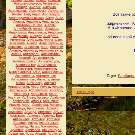
Алёшка-придурок
,
Амальрик
,
Аманда
,
Америк
,
Америка
,
Американцы
,
Америкюки
,
Амнистия
,
Вот такие р
Амона
,
Ампутация
,
Амстердам
,
Амстердамская школа
,
Амур
,
Анал
,
Анализ
,
Анархист
,
Анастасия
,
жирненьким ПО
Анатолий Панков
,
Ангелы
,
А в «Красное 
Английский
,
Англия
,
Андреев
,
Андромеда
,
Андроников
,
Андропов
,
Андрюша
,
Анекдот
,
Анекдоты
,
об испанской 
Анжелика
,
Анимация
,
Анинаталия
,
Анисимов
,
Анклав
,
Анна Каренина
,
Аннексия
,
Анненков
,
Анон
,
Анонизм
,
Аноним
,
Анонимы
,
Анонкомменты
,
Аноны
,
Антверпен
,
Антибиотики
,
Антигей
,
Антиемитизм
,
Антикомпромат
,
Антикультура
,
Антилопа гну
,
Антипушкин
,
Антисемит
,
Антисемитизм
,
Антисемитизм. ГеБе
,
Антисемитим
,
Антисемиты
,
Антисемтизм
,
Tags:
Вербицки
Антисенмитизм
,
Антисталинизм
,
Антон
,
Антонеску
,
Антракт
,
Антропология
,
Анус
,
Анусы
,
Аононы
,
Апельсины
,
Апологетика
,
Апостол
,
Top of Page
Апостолы
,
Апреликов
,
Апсит
,
Апухтин
,
Ар Нуво
,
Ар деко
,
Арабский
терроризм
,
Арабы
,
Аргентина
,
Ардеко
,
Арест
,
Арефьева
,
Аризона
,
Арийцы
,
Аристотель
,
Арктика
,
Арлекино
,
Армада
,
Армения
,
Армия
,
Армстронг
,
Арнольд
,
Арнольд Ева
,
Артемизия
,
Артемуй
,
Артемуй
Сисярик
,
Артур
,
Архангельск
,
Архимед. Чапек
,
Архипенко
,
Архипов
,
Архипова
,
Архитектура
,
Аршакуни
,
Асад
,
Асатий
,
Ассистент
,