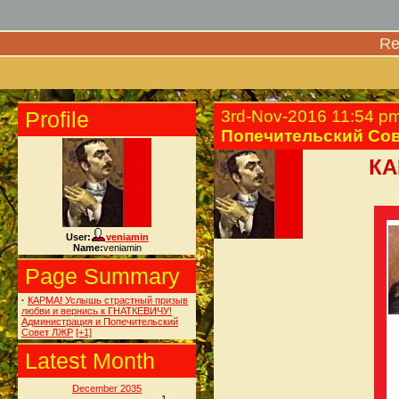
Re
Profile
3rd-Nov-2016 11:54 p
Попечительский Со
КА
User:
veniamin
Name:
veniamin
Page Summary
·
КАРМА! Услышь страстный призыв
любви и вернись к ГНАТКЕВИЧУ!
Администрация и Попечительский
Совет ЛЖР
[+1]
Latest Month
December 2035