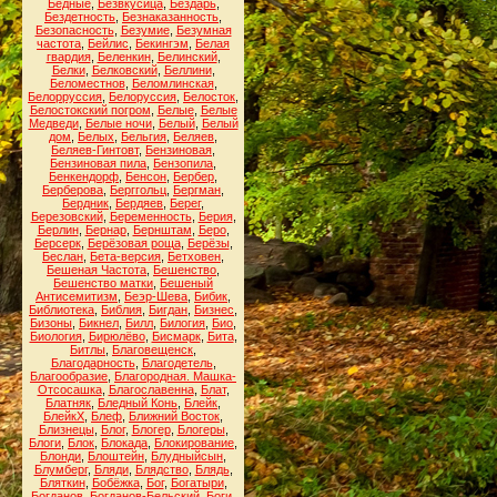
Бедные
,
Безвкусица
,
Бездарь
,
Бездетность
,
Безнаказанность
,
Безопасность
,
Безумие
,
Безумная
частота
,
Бейлис
,
Бекингэм
,
Белая
гвардия
,
Беленкин
,
Белинский
,
Белки
,
Белковский
,
Беллини
,
Беломестнов
,
Беломлинская
,
Белорруссия
,
Белоруссия
,
Белосток
,
Белостокский погром
,
Белые
,
Белые
Медведи
,
Белые ночи
,
Белый
,
Белый
дом
,
Белых
,
Бельгия
,
Беляев
,
Беляев-Гинтовт
,
Бензиновая
,
Бензиновая пила
,
Бензопила
,
Бенкендорф
,
Бенсон
,
Бербер
,
Берберова
,
Берггольц
,
Бергман
,
Бердник
,
Бердяев
,
Берег
,
Березовский
,
Беременность
,
Берия
,
Берлин
,
Бернар
,
Бернштам
,
Беро
,
Берсерк
,
Берёзовая роща
,
Берёзы
,
Беслан
,
Бета-версия
,
Бетховен
,
Бешеная Частота
,
Бешенство
,
Бешенство матки
,
Бешеный
Антисемитизм
,
Беэр-Шева
,
Бибик
,
Библиотека
,
Библия
,
Бигдан
,
Бизнес
,
Бизоны
,
Бикнел
,
Билл
,
Билогия
,
Био
,
Биология
,
Бирюлёво
,
Бисмарк
,
Бита
,
Битлы
,
Благовещенск
,
Благодарность
,
Благодетель
,
Благообразие
,
Благородная. Машка-
Отсосашка
,
Благославенна
,
Блат
,
Блатняк
,
Бледный Конь
,
Блейк
,
БлейкХ
,
Блеф
,
Ближний Восток
,
Близнецы
,
Блог
,
Блогер
,
Блогеры
,
Блоги
,
Блок
,
Блокада
,
Блокирование
,
Блонди
,
Блоштейн
,
Блудныйсын
,
Блумберг
,
Бляди
,
Блядство
,
Блядь
,
Бляткин
,
Бобёжка
,
Бог
,
Богатыри
,
Богданов
,
Богданов-Бельский
,
Боги
,