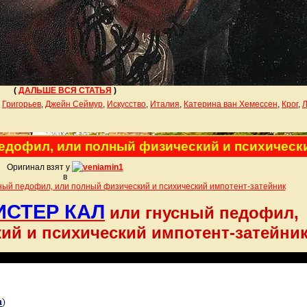
(
ДАЛЬШЕ ВСЯ СТАТЬЯ
)
,
Григорьев
,
Джейн Сеймур
,
Искусство
,
Италия
,
Катерина ван Хемессен
,
Крог
,
едофил, или полный физический и психически
Оригинал взят у
veniamin1
в
ый педофил, или полный физический и психический импотент-затейник
ИСТЕР КАЛ
или гнусный педофил,
ий и психический импотент-затейник