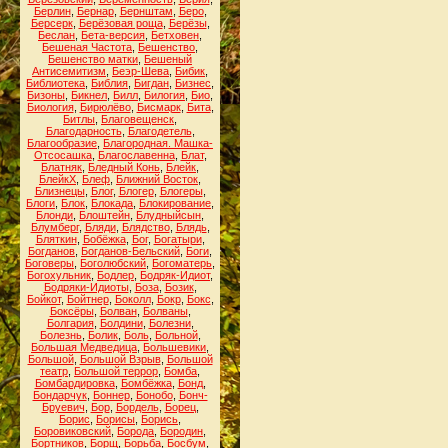
Берлин
,
Бернар
,
Бернштам
,
Беро
,
Берсерк
,
Берёзовая роща
,
Берёзы
,
Беслан
,
Бета-версия
,
Бетховен
,
Бешеная Частота
,
Бешенство
,
Бешенство матки
,
Бешеный
Антисемитизм
,
Беэр-Шева
,
Бибик
,
Библиотека
,
Библия
,
Бигдан
,
Бизнес
,
Бизоны
,
Бикнел
,
Билл
,
Билогия
,
Био
,
Биология
,
Бирюлёво
,
Бисмарк
,
Бита
,
Битлы
,
Благовещенск
,
Благодарность
,
Благодетель
,
Благообразие
,
Благородная. Машка-
Отсосашка
,
Благославенна
,
Блат
,
Блатняк
,
Бледный Конь
,
Блейк
,
БлейкХ
,
Блеф
,
Ближний Восток
,
Близнецы
,
Блог
,
Блогер
,
Блогеры
,
Блоги
,
Блок
,
Блокада
,
Блокирование
,
Блонди
,
Блоштейн
,
Блудныйсын
,
Блумберг
,
Бляди
,
Блядство
,
Блядь
,
Бляткин
,
Бобёжка
,
Бог
,
Богатыри
,
Богданов
,
Богданов-Бельский
,
Боги
,
Боговеры
,
Боголюбский
,
Богоматерь
,
Богохульник
,
Бодлер
,
Бодряк-Идиот
,
Бодряки-Идиоты
,
Боза
,
Бозик
,
Бойкот
,
Бойтнер
,
Боколл
,
Бокр
,
Бокс
,
Боксёры
,
Болван
,
Болваны
,
Болгария
,
Болдини
,
Болезни
,
Болезнь
,
Болик
,
Боль
,
Больной
,
Большая Медведица
,
Большевики
,
Большой
,
Большой Взрыв
,
Большой
театр
,
Большой террор
,
Бомба
,
Бомбардировка
,
Бомбёжка
,
Бонд
,
Бондарчук
,
Боннер
,
Бонобо
,
Бонч-
Бруевич
,
Бор
,
Бордель
,
Борец
,
Борис
,
Борисы
,
Борись
,
Боровиковский
,
Борода
,
Бородин
,
Бортников
,
Борщ
,
Борьба
,
Босбум
,