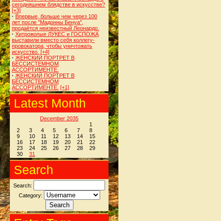
сегодняшнем блядстве в искусстве?
[+3]
·
Впервые, больше чем через 100
лет после "Мадонны Бенуа",
продаётся неизвестный Леонардо.
·
Хитрожопые ЛУКЕС и ГОСПОЖА
выставили вместо себя коллегу-
провокатора, чтобы уничтожать
искусство.
[+4]
·
ЖЕНСКИЙ ПОРТРЕТ В
БЕССИСТЕМНОМ
АССОРТИМЕНТЕ.
·
ЖЕНСКИЙ ПОРТРЕТ В
БЕССИСТЕМНОМ
АССОРТИМЕНТЕ.
[+1]
Latest Month
December 2035
1
2
3
4
5
6
7
8
9
10
11
12
13
14
15
16
17
18
19
20
21
22
23
24
25
26
27
28
29
30
31
Search
Search:
Category: