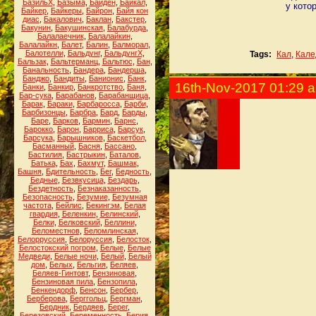
БазильХ
,
Базыма
,
Байден
,
Байкал
,
у кото
Байкер
,
Байкеры
,
Байрон
,
Байя кон
диас
,
Бакалович
,
Баклан
,
Бакстер
,
Бакунин
,
Бакушинская
,
Балабурда
,
Балалаечник
,
Балалайкин
,
Балалайкн
,
Балет
,
Балин
,
Балморал
,
Балотелли
,
Бальдунг
,
БальдунгХ
,
Tags:
Кал
,
Кале
Бальзак
,
Бальтерманц
,
Бальтюс
,
Бан
,
Банальность
,
Бандера
,
Бандерша
,
Банджо
,
Бандиты
,
Банионис
,
Банк
,
16th-Nov-2017 01:29 
Банки
,
Банкир
,
Банкротство
,
Баня
,
Бар-сука
,
Барабанов
,
Барабанщица
,
Барак
,
Бараки
,
Барбаросса
,
Барби
,
Барбизонцы
,
Барбра
,
Бард
,
Барды
,
Баре
,
Барков
,
Бармин
,
Барнс
,
Барокко
,
Барон
,
Барриса
,
Барсук
,
Барсука
,
Барышников
,
Баскетбол
,
Басманный
,
Басня
,
Бассано
,
Бастилия
,
Бастрыкин
,
Баталов
,
Батька
,
Бах
,
Бахмут
,
Башмак
,
Башня
,
Бдительность
,
Бег
,
Бедность
,
Бедные
,
Безвкусица
,
Бездарь
,
Бездетность
,
Безнаказанность
,
Безопасность
,
Безумие
,
Безумная
частота
,
Бейлис
,
Бекингэм
,
Белая
гвардия
,
Беленкин
,
Белинский
,
Белки
,
Белковский
,
Беллини
,
Беломестнов
,
Беломлинская
,
Белорруссия
,
Белоруссия
,
Белосток
,
Белостокский погром
,
Белые
,
Белые
Медведи
,
Белые ночи
,
Белый
,
Белый
дом
,
Белых
,
Бельгия
,
Беляев
,
Беляев-Гинтовт
,
Бензиновая
,
Бензиновая пила
,
Бензопила
,
Бенкендорф
,
Бенсон
,
Бербер
,
Берберова
,
Берггольц
,
Бергман
,
Бердник
,
Бердяев
,
Берег
,
Березовский
,
Беременность
,
Берия
,