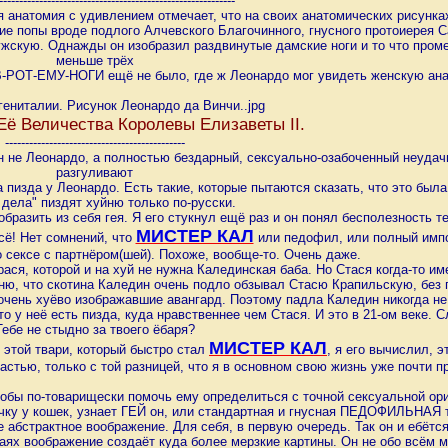
-----------------------------
------------------------------
 анатомия с удивлением отмечает, что на своих анатомических рисунка
ие попы вроде подлого Алчевского Благочинного, гнусного протоиерея 
ужскую. Однажды он изобразил раздвинутые дамские ноги и то что пром
меньше трёх
В-РОТ-ЕМУ-НОГИ ещё не было, где ж Леонардо мог увидеть женскую ан
Её Величества Королевы Елизаветы II.
----------------------------------------
-----
 не Леонардо, а полностью бездарный, сексуально-озабоченный неудач
разгуливают
та пизда у Леонардо. Есть такие, которые пытаются сказать, что это был
дела" пиздят хуйню только по-русски.
бразить из себя гея. Я его стукнул ещё раз и он понял бесполезность те
МИСТЕР КАЛ
сё! Нет сомнений, что
или педофил, или полный импот
о сексе с партнёром(шей). Похоже, вообще-то. Очень даже.
ася, которой и на хуй не нужна Калединская баба. Но Стася когда-то им
ю, что скотина Каледин очень подло обзывал Стасю Крапильскую, без 
очень хуёво изображавшие авангард. Поэтому падла Каледин никогда не 
то у неё есть пизда, куда нравственнее чем Стася. И это в 21-ом веке. 
Тебе не стыдно за твоего ёбаря?
МИСТЕР КАЛ
 этой твари, который быстро стал
, я его вычислил, 
стью, только с той разницей, что я в основном свою жизнь уже почти п
обы по-товарищески помочь ему определиться с точной сексуальной орие
чку у кошек, узнает ГЕЙ он, или стандартная и гнусная ПЕДОФИЛЬНАЯ т
е абстрактное воображение. Для себя, в первую очередь. Так он и ебётс
аях воображение создаёт куда более мерзкие картины. Он не обо всём м