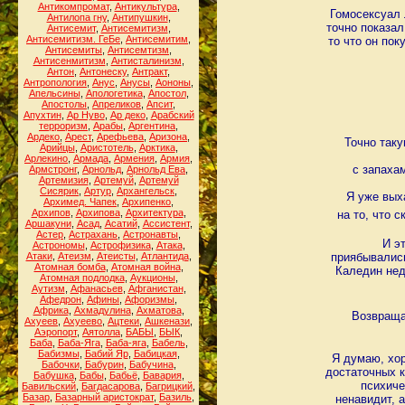
Антикомпромат
,
Антикультура
,
Гомосексуал 
Антилопа гну
,
Антипушкин
,
точно показал
Антисемит
,
Антисемитизм
,
Антисемитизм. ГеБе
,
Антисемитим
,
то что он по
Антисемиты
,
Антисемтизм
,
Антисенмитизм
,
Антисталинизм
,
Антон
,
Антонеску
,
Антракт
,
Антропология
,
Анус
,
Анусы
,
Аононы
,
Апельсины
,
Апологетика
,
Апостол
,
Апостолы
,
Апреликов
,
Апсит
,
Апухтин
,
Ар Нуво
,
Ар деко
,
Арабский
терроризм
,
Арабы
,
Аргентина
,
Ардеко
,
Арест
,
Арефьева
,
Аризона
,
Точно таку
Арийцы
,
Аристотель
,
Арктика
,
Арлекино
,
Армада
,
Армения
,
Армия
,
с запахам
Армстронг
,
Арнольд
,
Арнольд Ева
,
Артемизия
,
Артемуй
,
Артемуй
Сисярик
,
Артур
,
Архангельск
,
Я уже выха
Архимед. Чапек
,
Архипенко
,
Архипов
,
Архипова
,
Архитектура
,
на то, что 
Аршакуни
,
Асад
,
Асатий
,
Ассистент
,
Астер
,
Астрахань
,
Астронавты
,
И э
Астрономы
,
Астрофизика
,
Атака
,
Атаки
,
Атеизм
,
Атеисты
,
Атлантида
,
приябывались
Атомная бомба
,
Атомная война
,
Каледин нед
Атомная подлодка
,
Аукционы
,
Аутизм
,
Афанасьев
,
Афганистан
,
Афедрон
,
Афины
,
Афоризмы
,
Африка
,
Ахмадулина
,
Ахматова
,
Возвраща
Ахуеев
,
Ахуеево
,
Ацтеки
,
Ашкенази
,
Аэропорт
,
Аятолла
,
БАБЫ
,
БЫК
,
Баба
,
Баба-Яга
,
Баба-яга
,
Бабель
,
Бабизмы
,
Бабий Яр
,
Бабицкая
,
Я думаю, хор
Бабочки
,
Бабурин
,
Бабучина
,
достаточных к
Бабушка
,
Бабы
,
Бабьё
,
Бавария
,
психиче
Бавильский
,
Багдасарова
,
Багрицкий
,
Базар
,
Базарный аристократ
,
Базиль
,
ненавидит, 