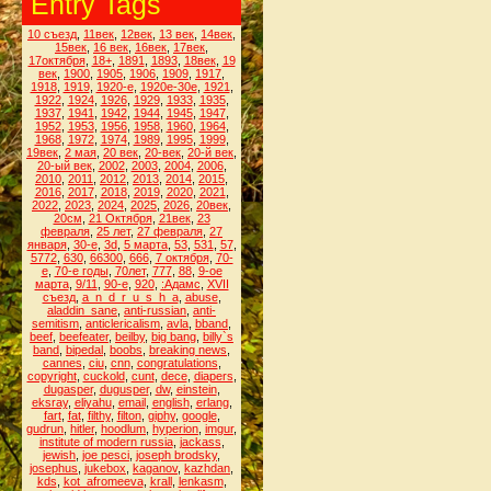
Entry Tags
10 съезд
,
11век
,
12век
,
13 век
,
14век
,
15век
,
16 век
,
16век
,
17век
,
17октября
,
18+
,
1891
,
1893
,
18век
,
19
век
,
1900
,
1905
,
1906
,
1909
,
1917
,
1918
,
1919
,
1920-е
,
1920е-30е
,
1921
,
1922
,
1924
,
1926
,
1929
,
1933
,
1935
,
1937
,
1941
,
1942
,
1944
,
1945
,
1947
,
1952
,
1953
,
1956
,
1958
,
1960
,
1964
,
1968
,
1972
,
1974
,
1989
,
1995
,
1999
,
19век
,
2 мая
,
20 век
,
20-век
,
20-й век
,
20-ый век
,
2002
,
2003
,
2004
,
2006
,
2010
,
2011
,
2012
,
2013
,
2014
,
2015
,
2016
,
2017
,
2018
,
2019
,
2020
,
2021
,
2022
,
2023
,
2024
,
2025
,
2026
,
20век
,
20см
,
21 Октября
,
21век
,
23
февраля
,
25 лет
,
27 февраля
,
27
января
,
30-е
,
3d
,
5 марта
,
53
,
531
,
57
,
5772
,
630
,
66300
,
666
,
7 октября
,
70-
е
,
70-е годы
,
70лет
,
777
,
88
,
9-ое
марта
,
9/11
,
90-е
,
920
,
:Адамс
,
XVII
съезд
,
a_n_d_r_u_s_h_a
,
abuse
,
aladdin_sane
,
anti-russian
,
anti-
semitism
,
anticlericalism
,
avla
,
bband
,
beef
,
beefeater
,
beilby
,
big bang
,
billy`s
band
,
bipedal
,
boobs
,
breaking news
,
cannes
,
ciu
,
cnn
,
congratulations
,
copyright
,
cuckold
,
cunt
,
dece
,
diapers
,
dugasper
,
dugusper
,
dw
,
einstein
,
eksray
,
eliyahu
,
email
,
english
,
erlang
,
fart
,
fat
,
filthy
,
filton
,
giphy
,
google
,
gudrun
,
hitler
,
hoodlum
,
hyperion
,
imgur
,
institute of modern russia
,
jackass
,
jewish
,
joe pesci
,
joseph brodsky
,
josephus
,
jukebox
,
kaganov
,
kazhdan
,
kds
,
kot_afromeeva
,
krall
,
lenkasm
,