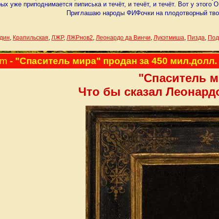
рых уже приподнимается пиписька и течёт, и течёт, и течёт. Вот у этого
Приглашаю народы ФИФочки на плодотворный твор
дин
,
Крапильская
,
ЛЖР
,
ЛЖРнов2
,
Леонардо да Винчи
,
Лукэтмиша
,
Пизда
,
Под
am
- "Спаситель мира" продан за 450 мил.долл
"Спаситель м
Что бы сказал Леонард