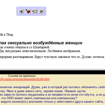
Ссылка на оригинал:
://lj.rossia.org/users/kaloedin/918
9.html
 вонючих инкарнаций. Дурак, уже в который раз пытаясь обозначить себ
чку. Явно в доме никого нету, окромя кошек. Никаких шуток.
 зависти полного неудачника и из ненависти ко всем кто ебутся, а не 
 что ОНО может иметь компаньона или компаньонку?
 видело ихнюю(sic) анатомию только у заботливого друга нашего сайта,