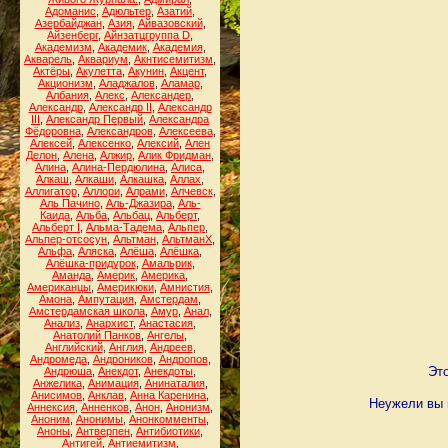
Адоманис
,
Адюльтер
,
Азатий
,
Азербайджан
,
Азия
,
Айвазовский
,
Айзенберг
,
Айнзатцгруппа D
,
Академизм
,
Академик
,
Академия
,
Акварель
,
Аквариум
,
Акнтисемитизм
,
Актёры
,
Акулетта
,
Акунин
,
Акцент
,
Акционизм
,
Аладжалов
,
Аламар
,
Албания
,
Алекс
,
Александер
,
Александр
,
Александр II
,
Александр
III
,
Александр Первый
,
Александра
Фёдоровна
,
Александров
,
Алексеева
,
Алексей
,
Алексенко
,
Алексий
,
Ален
Делон
,
Алена
,
Алжир
,
Алик Фридман
,
Алина
,
Алина-Пердюлина
,
Алиса
,
Алкаш
,
Алкаши
,
Алкашка
,
Аллах
,
Аллигатор
,
Аллори
,
Алрами
,
Алчевск
,
Аль Пачино
,
Аль-Джазира
,
Аль-
Каида
,
Альба
,
Альбац
,
Альберт
,
Альберт I
,
Альма-Тадема
,
Альпер
,
Альпер-отсосун
,
Альтман
,
АльтманХ
,
Альфа
,
Аляска
,
Алёша
,
Алёшка
,
Алёшка-придурок
,
Амальрик
,
Аманда
,
Америк
,
Америка
,
Американцы
,
Америкюки
,
Амнистия
,
Амона
,
Ампутация
,
Амстердам
,
Амстердамская школа
,
Амур
,
Анал
,
Анализ
,
Анархист
,
Анастасия
,
Анатолий Панков
,
Ангелы
,
Английский
,
Англия
,
Андреев
,
Андромеда
,
Андроников
,
Андропов
,
Эт
Андрюша
,
Анекдот
,
Анекдоты
,
Анжелика
,
Анимация
,
Анинаталия
,
Анисимов
,
Анклав
,
Анна Каренина
,
Неужели вы 
Аннексия
,
Анненков
,
Анон
,
Анонизм
,
Аноним
,
Анонимы
,
Анонкомменты
,
Аноны
,
Антверпен
,
Антибиотики
,
Антигей
,
Антиемитизм
,