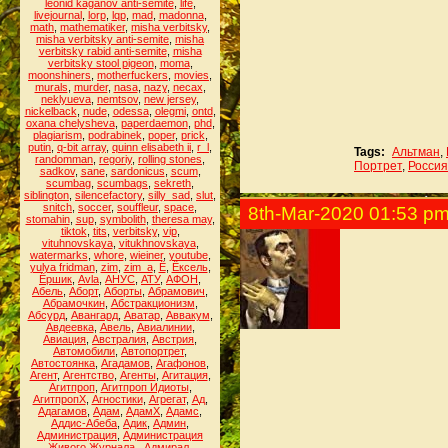
leonid kaganov anti-semite
,
life
,
livejournal
,
lorp
,
lqp
,
mad
,
madonna
,
math
,
mathematiker
,
misha verbitsky
,
misha verbitsky anti-semite
,
misha
verbitsky rabid anti-semite
,
misha
verbitsky stool pigeon
,
moma
,
moonshiners
,
motherfuckers
,
movies
,
murals
,
murder
,
nasa
,
nazy
,
necax
,
neklyueva
,
nemtsov
,
new jersey
,
nickelback
,
nude
,
odessa
,
olegmi
,
ontd
,
oxana chelysheva
,
paperdaemon
,
phd
,
plagiarism
,
podrabinek
,
poper
,
prick
,
putin
,
q-bit array
,
quinn elisabeth ii
,
r_l
,
Tags:
Альтман
,
randomman
,
regoriy
,
rolling stones
,
Портрет
,
Россия
sadkov
,
sane
,
sardonicus
,
scum
,
scumbag
,
scumbags
,
sekreth
,
siblington
,
silencefactory
,
silly_sad
,
slut
,
snitch
,
soccer
,
souffleur
,
space
,
8th-Mar-2020 01:53 p
stomahin
,
sup
,
symbolith
,
theresa may
,
tiktok
,
tits
,
verbitsky
,
vip
,
vituhnovskaya
,
vitukhnovskaya
,
watermarks
,
whore
,
wieiner
,
youtube
,
yulya fridman
,
zim
,
zim_a
,
Ё
,
Ёксель
,
Ёршик
,
Аvla
,
АНУС
,
АТУ
,
АФОН
,
Абель
,
Аборт
,
Аборты
,
Абрамович
,
Абрамочкин
,
Абстракционизм
,
Абсурд
,
Авангард
,
Аватар
,
Аввакум
,
Авдеевка
,
Авель
,
Авиалинии
,
Авиация
,
Австралия
,
Австрия
,
Автомобили
,
Автопортрет
,
Автостоянка
,
Агадамов
,
Агафонов
,
Агент
,
Агентство
,
Агенты
,
Агитация
,
Агитпроп
,
Агитпроп Идиоты
,
АгитпропХ
,
Агностики
,
Агрегат
,
Ад
,
Адагамов
,
Адам
,
АдамХ
,
Адамс
,
Аддис-Абеба
,
Адик
,
Админ
,
Администрация
,
Администрация
Живого Журнала.
,
Адмирал
,