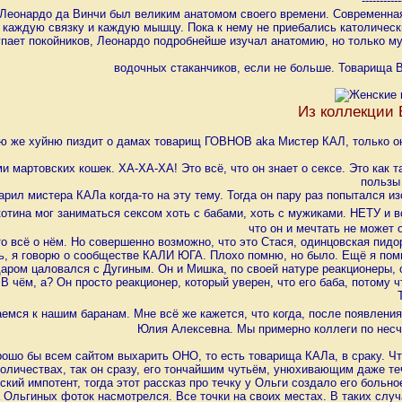
-----------
Леонардо да Винчи был великим анатомом своего времени. Современная
 каждую связку и каждую мышцу. Пока к нему не приебались католическ
купает покойников, Леонардо подробнейше изучал анатомию, но только м
водочных стаканчиков, если не больше. Товарища 
Из коллекции 
ю же хуйню пиздит о дамах товарищ ГОВНОВ aka Мистер КАЛ, только он
и мартовских кошек. ХА-ХА-ХА! Это всё, что он знает о сексе. Это как 
пользы 
рил мистера КАЛа когда-то на эту тему. Тогда он пару раз попытался изо
скотина мог заниматься сексом хоть с бабами, хоть с мужиками. НЕТУ и в
что он и мечтать не может 
то всё о нём. Но совершенно возможно, что это Стася, одинцовская пидор
, я говорю о сообществе КАЛИ ЮГА. Плохо помню, но было. Ещё я помн
аром цаловался с Дугиным. Он и Мишка, по своей натуре реакционеры, 
В чём, а? Он просто реакционер, который уверен, что его баба, потому ч
емся к нашим баранам. Мне всё же кажется, что когда, после появления
Юлия Алексевна. Мы примерно коллеги по несча
ошо бы всем сайтом выхарить ОНО, то есть товарища КАЛа, в сраку. Чт
оличествах, так он сразу, его тончайшим чутьём, унюхивающим даже те
ский импотент, тогда этот рассказ про течку у Ольги создало его больно
а Ольгиных фоток насмотрелся. Все точки на своих местах. В таких случ