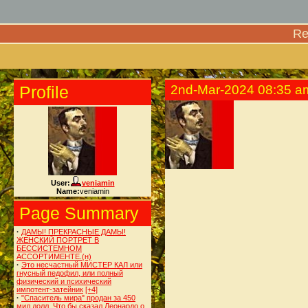
Re
Profile
2nd-Mar-2024 08:35 a
User:
veniamin
Name:
veniamin
Page Summary
·
ДАМЫ! ПРЕКРАСНЫЕ ДАМЫ!
ЖЕНСКИЙ ПОРТРЕТ В
БЕССИСТЕМНОМ
АССОРТИМЕНТЕ.(н)
·
Это несчастный МИСТЕР КАЛ или
гнусный педофил, или полный
физический и психический
импотент-затейник
[+4]
·
"Спаситель мира" продан за 450
мил.долл. Что бы сказал Леонардо о