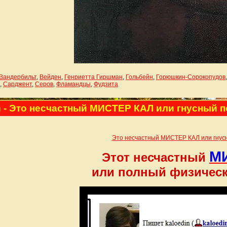
Вандербильт
,
Вейден
,
Генриетта Гиршман
,
Гольбейн
,
Горюшкин-Сорокопудов
,
Сарджент
,
Серов
,
Фламандцы
,
Фудзита
m
- Это несчастный МИСТЕР КАЛ или гнусный п
Это несчастный МИСТЕР КАЛ или гнусн
М
Этот несчастный
или полный физическ