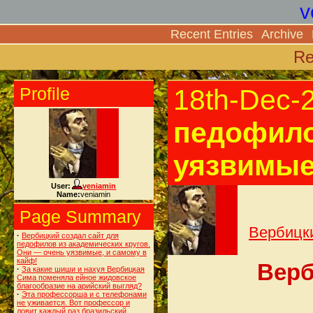
v
Recent Entries
Archive
Re
Profile
18th-Dec-
педофило
уязвимые
User:
veniamin
Name:
veniamin
Page Summary
Вербицки
·
Вербицкий создал сайт для
педофилов из академических кругов.
Они — очень уязвимые, и самому в
кайф!
Верб
·
За какие шиши и нахуя Вербицкая
Сима поменяла ейное жидовское
благообразие на арийский выгляд?
·
Эта профессорша и с телефонами
не уживается. Вот профессор и
ловит каждый раз бразильский