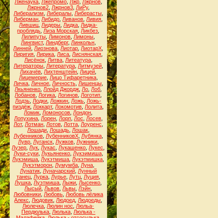
Лженаука
,
Лжепромо
,
Лжр
,
Лжрнов
,
Лжрнов2
,
Лжрнов3
,
ЛиРу
,
Либерализм
,
Либералы
,
Либерасты
,
Либерман
,
Либидо
,
Ливанов
,
Ливия
,
Лившиц
,
Лидеры
,
Лидка
,
Лидка-
проблядь
,
Лиза Морская
,
Ликбез
,
Лилипуты
,
Лимонов
,
Лимоны
,
Лингвист
,
Линдберг
,
Линкольн
,
Линней
,
Лиознова
,
Лиотар
,
ЛиотарХ
,
Лиригия
,
Лирика
,
Лиса
,
Лиснянская
,
Лисёнок
,
Литва
,
Литеатура
,
Литераторы
,
Литература
,
Литмузей
,
Лихачёв
,
Лихтенштейн
,
Лицей
,
Лицемерие
,
Лицо Тифаретника
,
Личка
,
Личное
,
Личность
,
Лишенцы
,
Лкьяненко
,
Ллойд Джордж
,
Ло
,
Лоб
,
Лобанов
,
Логика
,
Логинов
,
Логотип
,
Лодзь
,
Лодки
,
Ложкин
,
Ложь
,
Ложь-
пиздёж
,
Локкарт
,
Локомотив
,
Лолита
,
Ломик
,
Ломоносов
,
Лондон
,
Лопухина
,
Лорен
,
Лорп
,
Лос
,
Лосев
,
Лот
,
Лотман
,
Лотов
,
Лотта
,
Лоуренс
,
Лошади
,
Лошадь
,
Лошак
,
Лубенников
,
ЛубенниковХ
,
Лубянка
,
Лувр
,
Луганск
,
Лужков
,
Лужники
,
Лузер
,
Лук
,
Лукас
,
Лукашенко
,
Лукес
,
Луки-суки
,
Лукьяненко
,
Лукэимиша
,
Лукэмиша
,
Лукэтмиша
,
Лукэтмишка
,
Лукэтморон
,
Лумумба
,
Луна
,
Лунатик
,
Луначарский
,
Лунный
танец
,
Лурка
,
Лурье
,
Лутц
,
Луция
,
Лушка
,
Луэтмиша
,
Лыжи
,
Лысенко
,
Лысый
,
Львов
,
Львы
,
Лэйн
,
Любовники
,
Любовь
,
Любовь лёлика
Алекс
,
Людовик
,
Людоед
,
Людоеды
,
Люлечка
,
Люлин нос
,
Люльа-
Пердюлька
,
Люлька
,
Люлька -
Малафейка
,
Люлька - отсосулька
,