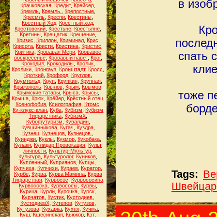
в изоб
Крачковская
,
Кредит
,
Крейсер
,
Кремль
,
Кремль.
,
Крепостные
,
Кресмль
,
Креспи
,
Крестины
,
Крестный Ход
,
Крестный ход
,
Кро
Крестовский
,
Крестьне
,
Крестьяне
,
Кретины
,
Крещатик
,
Крещение
,
последн
Кризис
,
Криллон
,
Криминал
,
Крис
,
Крисота
,
Кристи
,
Кристина
,
Кристис
,
Критика
,
Кровавая Мери
,
Кровавое
спать 
воскресенье
,
Кровавый навет
,
Крог
,
Крокодил
,
Крокодилы
,
Кролик
,
клие
Кролики
,
Кронгауз
,
Кронштадт
,
Кросс
,
Кроткий
,
Крофорд
,
Круглов
,
Крумгольд
,
Круп
,
Крупкин
,
Крупная
,
Крыжополь
,
Крылов
,
Крым
,
Крымов
,
тоже п
Крымские татары
,
Крыса
,
Крысы
,
Крыша
,
Крюк
,
Крёйер
,
Крёстный отец
,
Ксенофобия
,
Ксилография
,
Ктомс
,
борде
Ку-клукс-клан
,
Куба
,
Кубизм
,
Кубизм
Тифаретника
,
КубизмХ
,
Кубофутуризм
,
Кувалдин
,
Кувшинникова
,
Кугач
,
Куздра
,
Кузнец
,
Кузнецов
,
Кузнецов.
,
Куинджи
,
Куклы
,
Кукмор
,
Кукобака
,
Кулаки
,
Кулидар Провокация
,
Культ
личности
,
Культур-Мультур
,
Культура
,
Культуролог
,
Куников
,
Купленный
,
Куприянов
,
Купцы
,
Купчиха
,
Купчихи
,
Кураев
,
Куратор
,
Tags:
Ве
Курбе
,
Курва
,
Курва Мамина
,
Курва
Тифаретная
,
Курвосос
,
Курвососина
,
Швейцар
Курвососка
,
Курвососы
,
Курвы
,
Курица
,
Курли
,
Курочка
,
Курск
,
Курчатов
,
Кустик
,
Кустодиев
,
КустодиевХ
,
Кутепов
,
Кутузов
,
Кутузова
,
Кухарка
,
Кухня
,
Кучма
,
Куш
,
Кшесинская
,
Кьюкор
,
Кэт
,