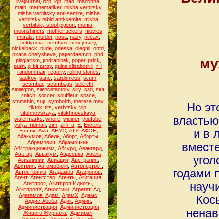
livejournal
,
lorp
,
lqp
,
mad
,
madonna
,
math
,
mathematiker
,
misha verbitsky
,
misha verbitsky anti-semite
,
misha
verbitsky rabid anti-semite
,
misha
verbitsky stool pigeon
,
moma
,
moonshiners
,
motherfuckers
,
movies
,
murals
,
murder
,
nasa
,
nazy
,
necax
,
neklyueva
,
nemtsov
,
new jersey
,
nickelback
,
nude
,
odessa
,
olegmi
,
ontd
,
oxana chelysheva
,
paperdaemon
,
phd
,
му
plagiarism
,
podrabinek
,
poper
,
prick
,
putin
,
q-bit array
,
quinn elisabeth ii
,
r_l
,
randomman
,
regoriy
,
rolling stones
,
sadkov
,
sane
,
sardonicus
,
scum
,
scumbag
,
scumbags
,
sekreth
,
siblington
,
silencefactory
,
silly_sad
,
slut
,
snitch
,
soccer
,
souffleur
,
space
,
stomahin
,
sup
,
symbolith
,
theresa may
,
Но эт
tiktok
,
tits
,
verbitsky
,
vip
,
vituhnovskaya
,
vitukhnovskaya
,
властью
watermarks
,
whore
,
wieiner
,
youtube
,
yulya fridman
,
zim
,
zim_a
,
Ё
,
Ёксель
,
Ёршик
,
Аvla
,
АНУС
,
АТУ
,
АФОН
,
и в 
Абакумов
,
Абель
,
Аборт
,
Аборты
,
Абрамович
,
Абрамочкин
,
вместе
Абстракционизм
,
Абсурд
,
Авангард
,
Аватар
,
Аввакум
,
Авдеевка
,
Авель
,
угол
Авиалинии
,
Авиация
,
Австралия
,
Австрия
,
Автомобили
,
Автопортрет
,
годами 
Автостоянка
,
Агадамов
,
Агафонов
,
Агент
,
Агентство
,
Агенты
,
Агитация
,
Агитпроп
,
Агитпроп Идиоты
,
научи
АгитпропХ
,
Агностики
,
Агрегат
,
Ад
,
Адагамов
,
Адам
,
АдамХ
,
Адамс
,
Косы
Аддис-Абеба
,
Адик
,
Админ
,
Администрация
,
Администрация
ненав
Живого Журнала.
,
Адмирал
,
Адоманис
,
Адюльтер
,
Азатий
,