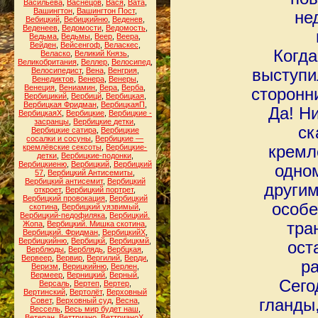
Васильева
,
Васнецов
,
Вася
,
Вата
,
Вашингтон
,
Вашингтон Пост
,
не
Вебицкий
,
Вебицкийню
,
Веденев
,
Веденеев
,
Ведомости
,
Ведомость
,
Ведьма
,
Ведьмы
,
Веер
,
Веера
,
Вейден
,
Вейсенгоф
,
Веласкес
,
Когда
Веласко
,
Великий Князь
,
Великобритания
,
Веллер
,
Велосипед
,
Велосипедист
,
Вена
,
Венгрия
,
выступи
Венедиктов
,
Венера
,
Венеры
,
Венеция
,
Вениамин
,
Вера
,
Верба
,
сторонн
Вербицикий
,
Вербицй
,
Вербицкая
,
Вербицкая Фридман
,
ВербицкаяП
,
Да! Н
ВербицкаяХ
,
Вербицкие
,
Вербицкие -
засранцы
,
Вербицкие детки
,
ск
Вербицкие сатира
,
Вербицкие
сосалки и сосуны
,
Вербицкие —
кремлёвские сексоты
,
Вербицкие-
кремл
детки
,
Вербицкие-подонки
,
Вербицкиеню
,
Вербицкий
,
Вербицкий
одно
57
,
Вербицкий Антисемиты
,
Вербицкий антисемит
,
Вербицкий
другим
откроет
,
Вербицкий портрет
,
Вербицкий провокация
,
Вербицкий
особе
скотина
,
Вербицкий уязвимый
,
Вербицкий-педофиляка
,
Вербицкий.
Жопа
,
Вербицкий. Мишка скотина
,
тра
Вербицкий. Фридман
,
ВербицкийХ
,
Вербицкийню
,
Вербицкй
,
Вербицкмй
,
ост
Верблюды
,
Верблядь
,
Вербцкая
,
Вервеер
,
Вервир
,
Вергилий
,
Верди
,
р
Веризм
,
Верицкийню
,
Верлен
,
Вермеер
,
Верницкий
,
Верный
,
Сего
Версаль
,
Вертеп
,
Вертер
,
Вертинский
,
Вертолёт
,
Верховный
Совет
,
Верховный суд
,
Весна
,
гланды
Вессель
,
Весь мир будет наш
,
Ветеран
,
Веттриано
,
ВеттрианоХ
,