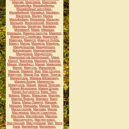
Максим
,
Максимов
,
Макспарк
,
Малафейка
,
Малафейкины
,
Малафейные шестёрки.
,
Малафейный
,
Малафья
,
Малевич
,
Маленков
,
Малер
,
Малка
,
Малофейкин
,
Мальвина
,
Мальгин
,
Мальцев
,
Мальчевский
,
Мальчик
,
Мальчиш
,
Малютин
,
Малявин
,
МалявинХ
,
Мама
,
Мамаша
,
Мамашка
,
Мамина паскуда
,
Маммен
,
Маммуся Стребкова
,
Мамонтов
,
Мамочка
,
Мамуся
,
Мамуся Хуйла
,
Мамут
,
Манда
,
Мандела
,
Мандель
,
Мандельштам
,
Мандовошка
,
Мандовошки
,
Мандовошкина
,
Мандолина
,
Мандоотсос
,
Мандохвостов-Вербуёцкий.
,
Мане
,
МанеХ
,
Манежка
,
Манизер
,
Манила
,
Манин
,
Манифест
,
Мания
,
Манкунян
,
Манос
,
Мануэль
,
Маньеризм
,
Маньяк
,
Манюня
,
Мао
,
Мао Цзэдун
,
Маргулис
,
Марди Гра
,
Мари -Тереза
,
Мариенталь
,
Марина Абрамович
,
Марина Влади
,
Маринисты
,
Мариуполь
,
Мария
,
Мария Терезия
,
Мария Фёдоровна
,
Мария Штерн
,
Мария-Антуанетта
,
Марк Твен
,
Маркиз
,
Маркс
,
Марксизм
,
Марлен
,
Марлон Брандо
,
Марокко
,
Март
,
Марш
,
Марш Памяти
,
Маршак
,
Маршал
,
Маршалы
,
Марши
,
Маск
,
Маска скорби
,
Маскава
,
Маски
,
Масленица
,
Масло сливочное
,
Маслова
,
Масловская
,
Масоны
,
Массачусетс
,
Мастер-класс
,
Мастерская
,
Мастурбация
,
Мат
,
Мата
Хари
,
Матвейчев
,
Матвиенко
,