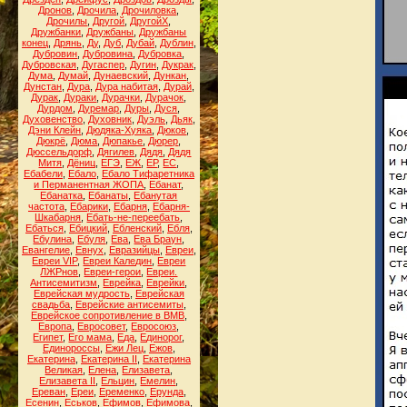
Дронов
,
Дрочила
,
Дрочиловка
,
Дрочилы
,
Другой
,
ДругойХ
,
Дружбанки
,
Дружбаны
,
Дружбаны
конец
,
Дрянь
,
Ду
,
Дуб
,
Дубай
,
Дублин
,
Дубровин
,
Дубровина
,
Дубровка
,
Дубровская
,
Дугаспер
,
Дугин
,
Дукрак
,
Дума
,
Думай
,
Дунаевский
,
Дункан
,
Дунстан
,
Дура
,
Дура набитая
,
Дурай
,
Дурак
,
Дураки
,
Дурачки
,
Дурачок
,
Дурдом
,
Дуремар
,
Дуры
,
Дуся
,
Духовенство
,
Духовник
,
Дуэль
,
Дьяк
,
Дэни Клейн
,
Дюдяка-Хуяка
,
Дюков
,
Дюкрё
,
Дюма
,
Дюпакье
,
Дюрер
,
Дюссельдорф
,
Дягилев
,
Дядя
,
Дядя
Митя
,
Дёниц
,
ЕГЭ
,
ЕЖ
,
ЕР
,
ЕС
,
Ебабели
,
Ебало
,
Ебало Тифаретника
и Перманентная ЖОПА
,
Ебанат
,
Ебанатка
,
Ебанаты
,
Ебанутая
частота
,
Ебарики
,
Ебарня
,
Ебарня-
Шкабарня
,
Ебать-не-переебать
,
Ебаться
,
Ебицкий
,
Ебленский
,
Ебля
,
Ебулина
,
Ебуля
,
Ева
,
Ева Браун
,
Евангелие
,
Евнух
,
Евразийцы
,
Евреи
,
Евреи VIP
,
Евреи Каледин
,
Евреи
ЛЖРнов
,
Евреи-герои
,
Евреи.
Антисемитизм
,
Еврейка
,
Еврейки
,
Еврейская мудрость
,
Еврейская
свадьба
,
Еврейские антисемиты
,
Еврейское сопротивление в ВМВ
,
Европа
,
Евросовет
,
Евросоюз
,
Египет
,
Его мама
,
Еда
,
Единорог
,
Единороссы
,
Ежи Лец
,
Ежов
,
Екатерина
,
Екатерина II
,
Екатерина
Великая
,
Елена
,
Елизавета
,
Елизавета II
,
Ельцин
,
Емелин
,
Ереван
,
Ереи
,
Еременко
,
Ерунда
,
Есенин
,
Еськов
,
Ефимов
,
Ефимова
,