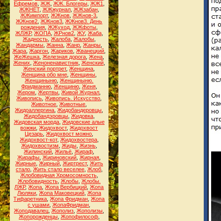
Ефремов
,
ЖЖ
,
ЖЖ. Блогеры
,
ЖЖ1
,
ЖЖНЕТ
,
ЖЖжурнал
,
ЖЖзабан
,
ЖЖимпорт
,
ЖЖнов
,
ЖЖнов-3
,
ЖЖнов2
,
ЖЖнов3
,
ЖЖнов3. День
рождения
,
ЖЖуход
,
ЖЖфоты
,
ЖЛЖР
,
ЖОПА
,
ЖРнов2
,
ЖУ
,
Жаба
,
Жадность
,
Жалоба
,
Жалобы
,
Жандармы
,
Жанна
,
Жанр
,
Жанры
,
Жара
,
Жаргон
,
Жариков
,
Жванецкий
,
ЖеЖешка
,
Железная дорога
,
Жена
,
Жених
,
Женоненавистник
,
Женский
,
Женский портрет
,
Женщина
,
Женщина обо мне
,
Женщины
,
Женщиныню
,
Женщиныню.
Фридманню
,
Женщиню
,
Женя
,
Жером
,
Жертвы
,
Живой Журнал
,
Живопись
,
Живопись. Искусство
,
Животное
,
Животные
,
Жидоаллергина
,
Жидобандеровцы
,
Жидобандэровцы
,
Жидовка
,
Жидовская морда
,
Жидовские алые
вожжи
,
Жидохвост
,
Жидохвост
Цезарь
,
Жидохвост можно
,
Жидохвост-кот
,
Жидохвостера
,
Жидохвостизм
,
Жиды
,
Жизнь
,
Жилинский
,
Жильё
,
Жираф
,
Жирафы
,
Жириновский
,
Жирная
,
Жирные
,
Жирный
,
Жиртрест
,
Жить
стало
,
Жить стало веселее
,
Жлоб
,
Жлобовидная Хромосомность
,
Жлобовидность
,
Жлобы
,
Жлобы.
ЛЖР
,
Жопа
,
Жопа Вербицкий
,
Жопа
Люляки
,
Жопа Маковецкий
,
Жопа
Тифаретника
,
Жопа Фридман
,
Жопа
с ушами
,
ЖопаФридман
,
Жоподавалец
,
Жополиз
,
Жополизы
,
Жопорожденцы
,
Жопофилософ
,