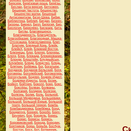
Берсерк
,
Берёзовая роща
,
Берёзы
,
Беслан
,
Бета-версия
,
Бетховен
,
Бешеная Частота
,
Бешенство
,
Бешенство матки
,
Бешеный
Антисемитизм
,
Беэр-Шева
,
Бибик
,
Библиотека
,
Библия
,
Бигдан
,
Бизнес
,
Бизоны
,
Бикнел
,
Билл
,
Билогия
,
Био
,
Биология
,
Бирюлёво
,
Бисмарк
,
Бита
,
Битлы
,
Благовещенск
,
Благодарность
,
Благодетель
,
Благообразие
,
Благородная. Машка-
Отсосашка
,
Благославенна
,
Блат
,
Блатняк
,
Бледный Конь
,
Блейк
,
БлейкХ
,
Блеф
,
Ближний Восток
,
Близнецы
,
Блог
,
Блогер
,
Блогеры
,
Блоги
,
Блок
,
Блокада
,
Блокирование
,
Блонди
,
Блоштейн
,
Блудныйсын
,
Блумберг
,
Бляди
,
Блядство
,
Блядь
,
Бляткин
,
Бобёжка
,
Бог
,
Богатыри
,
Богданов
,
Богданов-Бельский
,
Боги
,
Боговеры
,
Боголюбский
,
Богоматерь
,
Богохульник
,
Бодлер
,
Бодряк-Идиот
,
Бодряки-Идиоты
,
Боза
,
Бозик
,
Бойкот
,
Бойтнер
,
Боколл
,
Бокр
,
Бокс
,
Боксёры
,
Болван
,
Болваны
,
Болгария
,
Болдини
,
Болезни
,
Болезнь
,
Болик
,
Боль
,
Больной
,
Большая Медведица
,
Большевики
,
Большой
,
Большой Взрыв
,
Большой
театр
,
Большой террор
,
Бомба
,
Бомбардировка
,
Бомбёжка
,
Бонд
,
Бондарчук
,
Боннер
,
Бонобо
,
Бонч-
Бруевич
,
Бор
,
Бордель
,
Борец
,
Борис
,
Борисы
,
Борись
,
Боровиковский
,
Борода
,
Бородин
,
Бортников
,
Борщ
,
Борьба
,
Босбум
,
С
Бостон
,
Босх
,
Бот
,
Ботвинник
,