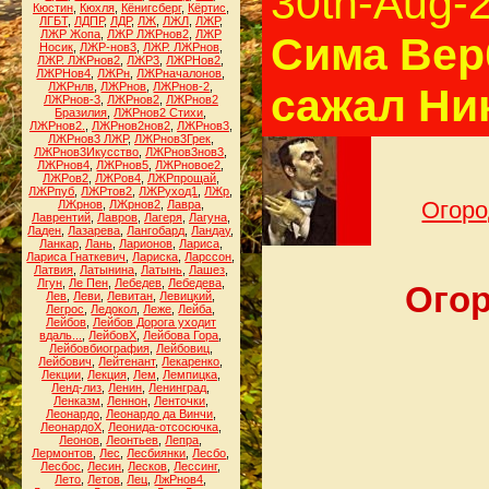
30th-Aug-
Кюстин
,
Кюхля
,
Кёнигсберг
,
Кёртис
,
ЛГБТ
,
ЛДПР
,
ЛДР
,
ЛЖ
,
ЛЖЛ
,
ЛЖР
,
ЛЖР Жопа
,
ЛЖР ЛЖРнов2
,
ЛЖР
Сима Верб
Носик
,
ЛЖР-нов3
,
ЛЖР. ЛЖРнов
,
ЛЖР. ЛЖРнов2
,
ЛЖР3
,
ЛЖРНов2
,
ЛЖРНов4
,
ЛЖРн
,
ЛЖРначалонов
,
ЛЖРнлв
,
ЛЖРнов
,
ЛЖРнов-2
,
сажал Ни
ЛЖРнов-3
,
ЛЖРнов2
,
ЛЖРнов2
Бразилия
,
ЛЖРнов2 Стихи
,
ЛЖРнов2.
,
ЛЖРнов2нов2
,
ЛЖРнов3
,
ЛЖРнов3 ЛЖР
,
ЛЖРнов3Грек
,
ЛЖРнов3Икусство
,
ЛЖРнов3нов3
,
ЛЖРнов4
,
ЛЖРнов5
,
ЛЖРновое2
,
ЛЖРов2
,
ЛЖРов4
,
ЛЖРпрощай
,
ЛЖРпуб
,
ЛЖРтов2
,
ЛЖРуход1
,
ЛЖр
,
ЛЖрнов
,
ЛЖрнов2
,
Лавра
,
Огоро
Лаврентий
,
Лавров
,
Лагеря
,
Лагуна
,
Ладен
,
Лазарева
,
Лангобард
,
Ландау
,
Ланкар
,
Лань
,
Ларионов
,
Лариса
,
Лариса Гнаткевич
,
Лариска
,
Ларссон
,
Латвия
,
Латынина
,
Латынь
,
Лашез
,
Лгун
,
Ле Пен
,
Лебедев
,
Лебедева
,
Огор
Лев
,
Леви
,
Левитан
,
Левицкий
,
Легрос
,
Ледокол
,
Леже
,
Лейба
,
Лейбов
,
Лейбов Дорога уходит
вдаль...
,
ЛейбовХ
,
Лейбова Гора
,
Лейбовбиография
,
Лейбовиц
,
Лейбович
,
Лейтенант
,
Лекаренко
,
Лекции
,
Лекция
,
Лем
,
Лемпицка
,
Ленд-лиз
,
Ленин
,
Ленинград
,
Ленказм
,
Леннон
,
Ленточки
,
Леонардо
,
Леонардо да Винчи
,
ЛеонардоХ
,
Леонида-отсосючка
,
Леонов
,
Леонтьев
,
Лепра
,
Лермонтов
,
Лес
,
Лесбиянки
,
Лесбо
,
Лесбос
,
Лесин
,
Лесков
,
Лессинг
,
Лето
,
Летов
,
Лец
,
ЛжРнов4
,