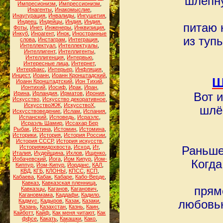
шлёпну
Импресионизм
,
Импрессионизм
,
Инагенты
,
Инакомыслие
,
Инаугурация
,
Инвалиды
,
Ингушетия
,
Индеец
,
Индейцы
,
Индия
,
Индия.
питаю 
Фоты
,
Инет
,
Инженеры
,
Инквизиция
,
Инкуб
,
Иноагент
,
Инок
,
Иностранные
из туп
слова
,
Инстаграм
,
Интеграция
,
Интеллектуал
,
Интеллектуалы
,
Интеллигент
,
Интеллигенты
,
Интеллигенция
,
Интервью
,
Интересные лица
,
Интернет
,
Интерфакс
,
Интерьер
,
Инфляция
,
Инцест
,
Иоанн
,
Иоанн Кронштадский
,
Ш
Иоанн Кронштадтский
,
Ион Тихий
,
Ионтихий
,
Иосиф
,
Ирак
,
Иран
,
Ирина
,
Ирландия
,
Ирматов
,
Ирония
,
Вот 
Искусство
,
Искусство декоративное
,
ИскусствоЖЖ
,
ИскусствоХ
,
шлё
Искусствоведение
,
Ислам
,
Испания
,
Испанский
,
Исповедь
,
Исраэлс
,
Исраэль Шамир
,
Иссахар Бер
Рыбак
,
Истина
,
Истомин
,
Истомина
,
Историки
,
История
,
История России
,
История СССР
,
История искусств
,
Историяжидохвоста
,
Исход
,
Ит
,
Раньше
Италия
,
Иудейщина
,
Ихлов
,
Ищенко
,
Йобачевский
,
Йога
,
Йом Кипур
,
Йом-
Когда
Киппур
,
Йом-Кипур
,
Йорданс
,
КАЛ
,
КВД
,
КГБ
,
КЛОНЫ
,
КПСС
,
КСП
,
Кабаева
,
Кабак
,
Кабаре
,
Кабо-Верде
,
Кавказ
,
Кавказская пленница
,
прям
Кавказцы
,
Каганов
,
Каганович
,
Кагановмама
,
Каддафи
,
Кадило
,
Кадмус
,
Кадыров
,
Казак
,
Казаки
,
любовью
Казань
,
Казахстан
,
Казнь
,
Каин
,
Кайботт
,
Кайф
,
Как меня читают
,
Как
ффсе
,
Какать
,
Какашки
,
Како
,