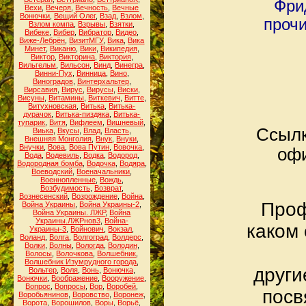
Фри
Вехи
,
Вечеря
,
Вечность
,
Вечные
Вонючки
,
Вещий Олег
,
Взад
,
Взлом
,
прочи
Взлом компа
,
Взрывы
,
Взятки
,
Вибеке
,
Вибер
,
Вибратор
,
Видео
,
Виже-Лебрён
,
ВизитМГУ
,
Вика
,
Вика
Минет
,
Виканю
,
Вики
,
Википедия
,
Виктор
,
Викторина
,
Виктория
,
Вильгельм
,
Вильсон
,
Винд
,
Винегра
,
Винни-Пух
,
Винница
,
Вино
,
Виноградов
,
Винтерхальтер
,
Вирсавия
,
Вирус
,
Вирусы
,
Виски
,
Висуны
,
Витамины
,
Виткевич
,
Витте
,
Витухновская
,
Витька
,
Витька-
дурачок
,
Витька-пиздяка
,
Витька-
тупарик
,
Витя
,
Вифлеем
,
Вишневый
,
Ссылк
Виька
,
Вкусы
,
Влад
,
Власть
,
Внешняя Монголия
,
Внук
,
Внуки
,
Внучки
,
Вова
,
Вова Путин
,
Вовочка
,
офи
Вода
,
Водевиль
,
Водка
,
Водород
,
Водородная бомба
,
Водочка
,
Водяра
,
Воеводский
,
Военачальники
,
Военнопленные
,
Вождь
,
Возбудимость
,
Возврат
,
Вознесенский
,
Возрождение
,
Война
,
Проф
Война Украины
,
Война Украины-2
,
Война Украины. ЛЖР
,
Война
Украины.ЛЖРнов3
,
Война-
каком 
Украины-3
,
Войнович
,
Вокзал
,
Воланд
,
Волга
,
Волгоград
,
Волдерс
,
Волки
,
Волны
,
Вологда
,
Володин
,
Волосы
,
Волочкова
,
Волшебник
,
Волшебник Изумрудного города
,
други
Вольтер
,
Воля
,
Вонь
,
Вонючка
,
Вонючки
,
Воображение
,
Вооружение
,
Вопрос
,
Вопросы
,
Вор
,
Воробей
,
посв
Воробьянинов
,
Воровство
,
Воронеж
,
Ворота
,
Ворошилов
,
Воры
,
Ворьё
,