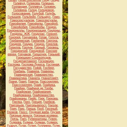
Голивуд
,
Голикова
,
Голицын
,
Голландия
,
Голливуд
,
Головин
,
Головина
,
Голод
,
Голодомор
,
Голосование
,
Голубой
,
Голубь
,
Голышев
,
Гольбейн
,
Гольциус
,
Гомо
,
Гомосексуализм
,
Гомосексуалы
,
Гомофилия
,
Гомофилы
,
Гомофоб
,
Гомофобия
,
Гомофобы
,
Гондон
,
Гондонеллы
,
Гондонизация
,
Гондоны
,
Гондоны. ЖЖ
,
Гондурас
,
Гонконг
,
Гонорея
,
Гончарова
,
Гопак
,
Гопота
,
Горбаневская
,
Горбачёв
,
Горгона
,
Гордеев
,
Гордин
,
Гордон
,
Горелов
,
Горилла
,
Горлум
,
Горный
,
Горовец
,
Городничий
,
Городовой
,
Горские
евреи
,
Горчаков
,
Горшочек
,
Горький
,
Горюшкин-Сорокопудов
,
Госдепартамент
,
Госкомцен
,
Госпожа
,
Госпожа Лукеса
,
Гостиная
,
Государство
,
Гофф
,
Гохберг
,
Грабарь
,
Гравюра
,
Гравюры
,
Гражданская
,
Гражданство
,
Грамматика
,
Граната
,
Гранатомёт
,
Грани
,
Грант
,
Гранты
,
Грасскиллер
,
Грассскиллер
,
Граф
,
Графика
,
Графин
,
Графиня де Торби
,
Графоман
,
Графомания
,
Графоманка
,
Графоманство
,
Графоманы
,
Грейс
,
Грек
,
Грекова
,
Грелка
,
Грех
,
Греция
,
Грибков
,
Григорьев
,
Григорьевпост
,
Гризли
,
Грин
,
Грис
,
Гриша
,
Гроб
,
Грозный
,
Громов
,
Гросс
,
Грудная жаба
,
Грузия
,
Грязные деньги
,
Грязные козявки
,
Грязь
,
Грёз
,
Губернаторы
,
Гувер
,
Гудеева
,
Гудини
,
Гудман
,
Гудмен
,
Гудрун
,
Гулаг
,
Гулин
,
Гулливер
,
Гулю
,