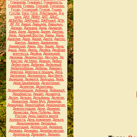
Гуманизм
,
Гуманист
,
Гуманность
,
Гумилёв
,
Гурвиц
,
Гурский
,
Гурченко
,
Гусар
,
Гусинский
,
Гучков
,
Гущин
,
Гэтсби
,
Гюго
,
Гёте
,
Д'Артаньян
,
Д-р
наук
,
ДАУ
,
ДВФУ
,
ДДТ
,
ДДоС
,
ДЕБИЛЫ
,
ДЖРнов2
,
ДЖРнов4
,
ДПК
,
ДР
,
ДУ
,
Давид
,
Давыдов
,
Давыдыч
,
Дагмар
,
Дагмара
,
Дада
,
Дадаизм
,
Даки
,
Дали
,
Далида
,
Далия
,
Даллас
,
Даль
,
Дальний Восток
,
Дамы
,
Дана
,
Данелия
,
Дани
,
Дания
,
Данте
,
Дантес
,
Дантон
,
Дарвин
,
Дарвинизм
,
Даревская
,
Дары
,
Дау
,
Дацик
,
Дача
,
Даша
,
Даян
,
Дверь
,
Двойка
,
Двойная
агентесса
,
Двойра
,
Дворецкий
,
Дворжак
,
Дворянство
,
Двучлен
,
Де
Кюстин
,
Де Ниро
,
Деанон
,
Дебил
,
Дебил-панк
,
Дебилки
,
Дебилный
,
Дебилообразы
,
Дебилы
,
Девиант
,
Девочка
,
Девочка и лошадь
,
Дега
,
Дегенерат
,
Дегенераты
,
Дед Митя
,
Дедищев
,
Дедмитя
,
Дедушка
,
Деев
,
Деев Шкабарнюк
,
Дезентерия
,
Дезертир
,
Дезертиры
,
Дезинформация
,
Дейнека
,
ДейнекаХ
,
Декабристы
,
Декарт
,
Делакруа
,
Делон
,
Дельво
,
Дельфины
,
Делягин
,
Демагогия
,
Деми Мур
,
Демидов
,
Демидова
,
Демография
,
Демократия
,
Демонстрация
,
Дени
,
Деникин
,
Денисова
,
День Победы
,
День
России
,
День памяти жертв
Холокоста
,
День рождения
,
Деньги
,
Деньрождения
,
Депардье
,
Депортация
,
Депрессия
,
Деревня
,
Держава
,
Державы
,
Дерибасовская
,
Дерипаска
,
Деркович
,
Дерьмо
,