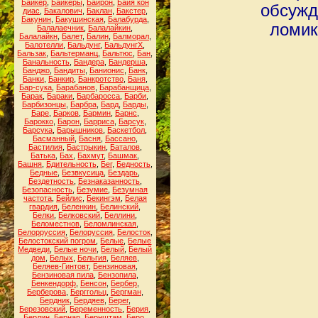
Байкер
,
Байкеры
,
Байрон
,
Байя кон
обсужд
диас
,
Бакалович
,
Баклан
,
Бакстер
,
Бакунин
,
Бакушинская
,
Балабурда
,
ломик
Балалаечник
,
Балалайкин
,
Балалайкн
,
Балет
,
Балин
,
Балморал
,
Балотелли
,
Бальдунг
,
БальдунгХ
,
Бальзак
,
Бальтерманц
,
Бальтюс
,
Бан
,
Банальность
,
Бандера
,
Бандерша
,
Банджо
,
Бандиты
,
Банионис
,
Банк
,
Банки
,
Банкир
,
Банкротство
,
Баня
,
Бар-сука
,
Барабанов
,
Барабанщица
,
Барак
,
Бараки
,
Барбаросса
,
Барби
,
Барбизонцы
,
Барбра
,
Бард
,
Барды
,
Баре
,
Барков
,
Бармин
,
Барнс
,
Барокко
,
Барон
,
Барриса
,
Барсук
,
Барсука
,
Барышников
,
Баскетбол
,
Басманный
,
Басня
,
Бассано
,
Бастилия
,
Бастрыкин
,
Баталов
,
Батька
,
Бах
,
Бахмут
,
Башмак
,
Башня
,
Бдительность
,
Бег
,
Бедность
,
Бедные
,
Безвкусица
,
Бездарь
,
Бездетность
,
Безнаказанность
,
Безопасность
,
Безумие
,
Безумная
частота
,
Бейлис
,
Бекингэм
,
Белая
гвардия
,
Беленкин
,
Белинский
,
Белки
,
Белковский
,
Беллини
,
Беломестнов
,
Беломлинская
,
Белорруссия
,
Белоруссия
,
Белосток
,
Белостокский погром
,
Белые
,
Белые
Медведи
,
Белые ночи
,
Белый
,
Белый
дом
,
Белых
,
Бельгия
,
Беляев
,
Беляев-Гинтовт
,
Бензиновая
,
Бензиновая пила
,
Бензопила
,
Бенкендорф
,
Бенсон
,
Бербер
,
Берберова
,
Берггольц
,
Бергман
,
Бердник
,
Бердяев
,
Берег
,
Березовский
,
Беременность
,
Берия
,
Берлин
,
Бернар
,
Бернштам
,
Беро
,