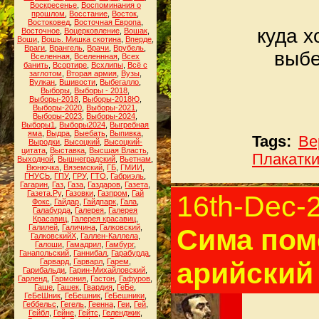
Воскресенье
,
Воспоминания о
прошлом
,
Восстание
,
Восток
,
Востоковед
,
Восточная Европа
,
куда х
Восточное
,
Воцерковление
,
Вошак
,
Воши
,
Вошь. Мишка скотина
,
Вперде
,
Враги
,
Врангель
,
Врачи
,
Врубель
,
выбе
Вселенная
,
Вселеннная
,
Всех
банить
,
Всортире
,
Всхлипы
,
Всё с
заглотом
,
Вторая армия
,
Вузы
,
Вулкан
,
Вшивости
,
Выбегалло
,
Выборы
,
Выборы - 2018
,
Выборы-2018
,
Выборы-2018Ю
,
Выборы-2020
,
Выборы-2021
,
Выборы-2023
,
Выборы-2024
,
Выборы1
,
Выборы2024
,
Выгребная
яма
,
Выдра
,
Выебать
,
Выпивка
,
Tags:
Ве
Выродки
,
Высоцкий
,
Высоцкий-
цитата
,
Выставка
,
Высшая Власть
,
Плакатк
Выходной
,
Вышнеградский
,
Вьетнам
,
Вюнючка
,
Вяземский
,
ГБ
,
ГМИИ
,
ГНУСЬ
,
ГПУ
,
ГРУ
,
ГТО
,
Габриэль
,
Гагарин
,
Газ
,
Газа
,
Газдаров
,
Газета
,
Газета.Ру
,
Газовки
,
Газпром
,
Гай
16th-Dec-
Фокс
,
Гайдар
,
Гайдпарк
,
Гала
,
Галабурда
,
Галерея
,
Галерея
Красавиц
,
Галерея красавиц
,
Галилей
,
Галичина
,
Галковский
,
Сима пом
ГалковскийХ
,
Галлен-Каллела
,
Галоши
,
Гамадрил
,
Гамбург
,
Ганапольский
,
Ганнибал
,
Гарабурда
,
Гарвард
,
Гарварл
,
Гарем
,
арийский
Гарибальди
,
Гарин-Михайловский
,
Гарленд
,
Гармония
,
Гастон
,
Гафуров
,
Гаше
,
Гашек
,
Гвардия
,
ГеБе
,
ГеБеШник
,
ГеБешник
,
ГеБешники
,
Геббельс
,
Гегель
,
Геенна
,
Геи
,
Гей
,
Гейбл
,
Гейне
,
Гейтс
,
Геленджик
,