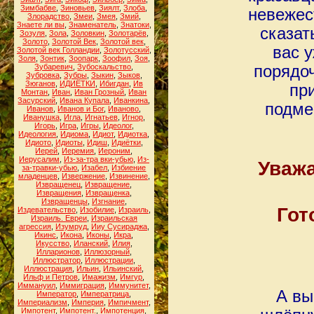
Зимбабве
,
Зиновьев
,
Зиялт
,
Злоба
,
невежес
Злорадство
,
Змеи
,
Змея
,
Змий
,
Знаете ли вы
,
Знаменатель
,
Знатоки
,
сказат
Зозуля
,
Зола
,
Золовкин
,
Золотарёв
,
Золото
,
Золотой Век
,
Золотой век
,
вас у
Золотой век Голландии
,
Золотусский
,
Золя
,
Зонтик
,
Зоопарк
,
Зоофил
,
Зоя
,
Зубаревич
,
Зубоскальство
,
порядо
Зубровка
,
Зубры
,
Зыкин
,
Зыков
,
Зюганов
,
ИДИЁТКИ
,
Ибигдан
,
Ив
пр
Монтан
,
Иван
,
Иван Грозный
,
Иван
Засурский
,
Ивана Купала
,
Иванкина
,
подме
Иванов
,
Иванов и Бог
,
Иваново
,
Иванушка
,
Игла
,
Игнатьев
,
Игнор
,
Игорь
,
Игра
,
Игры
,
Идеолог
,
Идеология
,
Идиома
,
Идиот
,
Идиотка
,
Идиото
,
Идиоты
,
Идиш
,
Идиётки
,
Иерей
,
Иеремия
,
Иероним
,
Иерусалим
,
Из-за-тра вки-убью
,
Из-
Уважа
за-травки-убью
,
Изабел
,
Избиение
младенцев
,
Извержение
,
Извинение
,
Извращенец
,
Извращение
,
Извращения
,
Извращенка
,
Извращенцы
,
Изгнание
,
Гот
Издевательство
,
Изобилие
,
Израиль
,
Израиль. Евреи
,
Израильская
агрессия
,
Изумруд
,
Ииу Сусираджа
,
Икинс
,
Икона
,
Иконы
,
Икра
,
Икусство
,
Иланский
,
Илия
,
Илларионов
,
Иллюзорный
,
Иллюстратор
,
Иллюстрации
,
Иллюстрация
,
Ильин
,
Ильинский
,
Ильф и Петров
,
Имажизм
,
Имгур
,
Иммануил
,
Иммиграция
,
Иммунитет
,
А вы
Император
,
Императрица
,
Империализм
,
Империя
,
Импичмент
,
Импотент
,
Импотент.
,
Импотенция
,