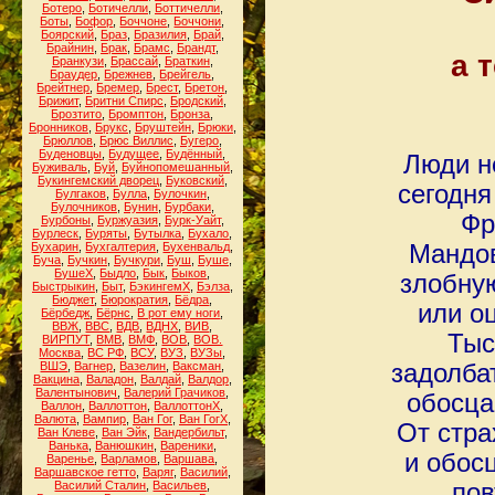
Ботеро
,
Ботичелли
,
Боттичелли
,
Боты
,
Бофор
,
Боччоне
,
Боччони
,
Боярский
,
Браз
,
Бразилия
,
Брай
,
Брайнин
,
Брак
,
Брамс
,
Брандт
,
а 
Бранкузи
,
Брассай
,
Браткин
,
Браудер
,
Брежнев
,
Брейгель
,
Брейтнер
,
Бремер
,
Брест
,
Бретон
,
Брижит
,
Бритни Спирс
,
Бродский
,
Брозтито
,
Бромптон
,
Бронза
,
Бронников
,
Брукс
,
Бруштейн
,
Брюки
,
Брюллов
,
Брюс Виллис
,
Бугеро
,
Буденовцы
,
Будущее
,
Будённый
,
Люди н
Буживаль
,
Буй
,
Буйнопомешанный
,
Букингемский дворец
,
Буковский
,
сегодня
Булгаков
,
Булла
,
Булочкин
,
Булочников
,
Бунин
,
Бурбаки
,
Фр
Бурбоны
,
Буржуазия
,
Бурк-Уайт
,
Бурлеск
,
Буряты
,
Бутылка
,
Бухало
,
Бухарин
,
Бухгалтерия
,
Бухенвальд
,
Мандов
Буча
,
Бучкин
,
Бучкури
,
Буш
,
Буше
,
БушеХ
,
Быдло
,
Бык
,
Быков
,
злобную
Быстрыкин
,
Быт
,
БэкингемХ
,
Бэлза
,
Бюджет
,
Бюрократия
,
Бёдра
,
или о
Бёрбедж
,
Бёрнс
,
В рот ему ноги
,
ВВЖ
,
ВВС
,
ВДВ
,
ВДНХ
,
ВИВ
,
Тыс
ВИРПУТ
,
ВМВ
,
ВМФ
,
ВОВ
,
ВОВ.
Москва
,
ВС РФ
,
ВСУ
,
ВУЗ
,
ВУЗы
,
ВШЭ
,
Вагнер
,
Вазелин
,
Ваксман
,
задолба
Вакцина
,
Валадон
,
Валдай
,
Валдор
,
Валентынович
,
Валерий Грачиков
,
обосца
Валлон
,
Валлоттон
,
ВаллоттонХ
,
Валюта
,
Вампир
,
Ван Гог
,
Ван ГогХ
,
От стра
Ван Клеве
,
Ван Эйк
,
Вандербильт
,
Ванька
,
Ванюшкин
,
Вареники
,
и обос
Варенье
,
Варламов
,
Варшава
,
Варшавское гетто
,
Варяг
,
Василий
,
Василий Сталин
,
Васильев
,
пов