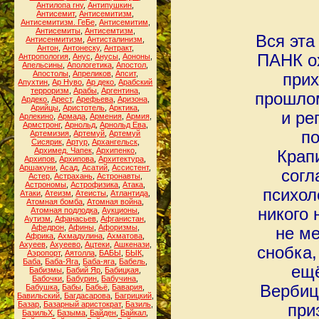
Антилопа гну
,
Антипушкин
,
Антисемит
,
Антисемитизм
,
Антисемитизм. ГеБе
,
Антисемитим
,
Антисемиты
,
Антисемтизм
,
Вся эта
Антисенмитизм
,
Антисталинизм
,
Антон
,
Антонеску
,
Антракт
,
ПАНК о
Антропология
,
Анус
,
Анусы
,
Аононы
,
Апельсины
,
Апологетика
,
Апостол
,
Апостолы
,
Апреликов
,
Апсит
,
прих
Апухтин
,
Ар Нуво
,
Ар деко
,
Арабский
терроризм
,
Арабы
,
Аргентина
,
прошлом
Ардеко
,
Арест
,
Арефьева
,
Аризона
,
Арийцы
,
Аристотель
,
Арктика
,
и ре
Арлекино
,
Армада
,
Армения
,
Армия
,
Армстронг
,
Арнольд
,
Арнольд Ева
,
по
Артемизия
,
Артемуй
,
Артемуй
Сисярик
,
Артур
,
Архангельск
,
Архимед. Чапек
,
Архипенко
,
Крап
Архипов
,
Архипова
,
Архитектура
,
Аршакуни
,
Асад
,
Асатий
,
Ассистент
,
согл
Астер
,
Астрахань
,
Астронавты
,
Астрономы
,
Астрофизика
,
Атака
,
психол
Атаки
,
Атеизм
,
Атеисты
,
Атлантида
,
Атомная бомба
,
Атомная война
,
никого 
Атомная подлодка
,
Аукционы
,
Аутизм
,
Афанасьев
,
Афганистан
,
Афедрон
,
Афины
,
Афоризмы
,
не м
Африка
,
Ахмадулина
,
Ахматова
,
Ахуеев
,
Ахуеево
,
Ацтеки
,
Ашкенази
,
снобка,
Аэропорт
,
Аятолла
,
БАБЫ
,
БЫК
,
Баба
,
Баба-Яга
,
Баба-яга
,
Бабель
,
ещё
Бабизмы
,
Бабий Яр
,
Бабицкая
,
Бабочки
,
Бабурин
,
Бабучина
,
Вербиц
Бабушка
,
Бабы
,
Бабьё
,
Бавария
,
Бавильский
,
Багдасарова
,
Багрицкий
,
Базар
,
Базарный аристократ
,
Базиль
,
при
БазильХ
,
Базыма
,
Байден
,
Байкал
,