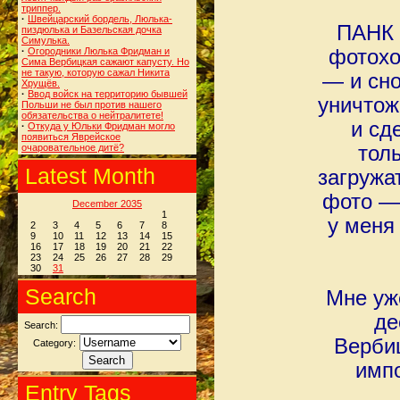
триппер.
·
Швейцарский бордель, Люлька-
ПАНК 
пиздюлька и Базельская дочка
Симулька.
·
Огородники Люлька Фридман и
фотохо
Сима Вербицкая сажают капусту. Но
не такую, которую сажал Никита
— и сно
Хрущёв.
·
Ввод войск на территорию бывшей
уничтож
Польши не был против нашего
обязательства о нейтралитете!
и сд
·
Откуда у Юльки Фридман могло
появиться Яврейское
очаровательное дитё?
тол
Latest Month
загружа
фото —
December 2035
1
у меня
2
3
4
5
6
7
8
9
10
11
12
13
14
15
16
17
18
19
20
21
22
23
24
25
26
27
28
29
30
31
Search
Мне уж
де
Search:
Вербиц
Category:
импо
Entry Tags