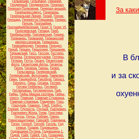
Гельвеций
,
Гельфанд
,
Гемания
,
Гендерный
,
Гендиректор
,
Генерал
,
За как
Генерал-Полковник
,
Генерал-аншеф
,
Генералиссимус
,
Генералы
,
Генеральная Линия
,
Гений
,
Геном
,
Геноцид
,
Генриетта Гиршман
,
Генрих
,
Генсек
,
География
,
ГеографияИмперия
,
Георг V
,
Георг VI
,
Георгиевская
,
Гепард
,
Герб
,
Герберштейн
,
Гергиевская
,
Геринг
,
Германец
,
Германия
,
Германский
импрессионизм
,
Германцы
,
Гермафродит
,
Герника
,
Геродот
,
Герой
,
Герцен
,
Герцогиня
,
Гершаник
,
Герымский
,
Гесс
,
Гессен
,
Гестапо
,
В б
Гетерка
,
Гетеросексуалки
,
Гетеры
,
Гетман
,
Гетто
,
Гигант
,
Гигантские
фото
,
Гигантские фоты
,
Гиганты
,
Гигер
,
Гигиена
,
Гиены
,
Гилер
,
Гильгамеш
,
Гиляровский
,
и за с
Гиляровский. Фотограии
,
Гиммлер
,
Гимн
,
Гинденбург
,
Гинзбург
,
Гипноз
,
Гиппиус
,
Гирш
,
Гитара
,
Гитлер
,
Гитлер Геббельс
,
ГитлерХ
,
Гитлеровцы
,
Гитлерюгенд
,
Гиф
,
охуен
Гифы
,
Гифы Мишка скотина
,
Гифы-
сексо
,
Главная
,
Главная Страница
,
Главная страница
,
Гладилин
,
Глаз
,
Глазунов
,
Глакенс
,
Глеб
,
Глобус
,
Глория
,
Глупость
,
Глупый
,
Гнаткевич
,
Гнаткевич-Жопа
,
Гном
,
Гностики
,
Гнусы
,
Гнусь
,
Гоблин
,
Говно
,
Говнозащитники
,
Говноёб
,
Говядина
,
Гоген
,
ГогенХ
,
Гоголб
,
Гоголь
,
Год
семьи
,
Годарр
,
Годовщина
,
Годовщина Путина
,
Годовщина-1
,
Годой
,
Гойя
,
ГойяХ
,
Гол
,
Голандия
,
Голая
,
Голая обезьяна
,
Голд
,
Голда
,