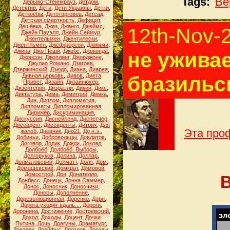
Tags:
Ве
Дерьмо-Стейнкрауз
,
Детдом
,
Детектив
,
Дети
,
Дети Украины
,
Детки
,
Деткоёбы
,
Детоторговец
,
Детсад
,
Детская смертность
,
Дефицит
,
Дешёвка
,
Джаз
,
Джанго
,
Джеймс
,
12th-Nov-
Джейн Пауэлл
,
Джейн Сеймур
,
Джентельмен
,
Джентилески
,
Джентльмен
,
Джефферсон
,
Джимми
,
Джина
,
Джо Пеши
,
Джобс
,
Джоконда
,
не уживае
Джонсон
,
Джоплинг
,
Джорджоне
,
Джулио Романо
,
Дзагоев
,
Дзержинский
,
Дзюдо
,
Диана
,
Диарея
,
Дивная церковь
,
Дивов
,
Диета
бразильс
Привет
,
Дизайн
,
Дизайнюхер
,
Дизентерия
,
Дизраэли
,
Дикий
,
Дикс
,
Диктатура
,
Дима
,
Димитрий
,
Димка
,
Дин
,
Диплом
,
Дипломатия
,
Дипломаты
,
Дипломированная
,
Дирижёр
,
Дискриминация
,
Дискуссия
,
Диснейленд
,
Диспетчер
,
Диссидент
,
Диссиденты
,
Дитрих
,
Для
Эта проф
жалоб
,
Дневник
,
Дно21
,
До н.э.
,
Добиньи
,
Добровольцы
,
Довлатов
,
Договор
,
Додик
,
Дожди
,
Доклад
,
Долбоёб
,
Долбоёб. Выборы
,
Долгоруков
,
Долина
,
Доллар
,
Долматовский
,
Долматт
,
Доля
,
Дом
,
Домашевский
,
Домкрат
,
Домовой
,
Домострой
,
Дон
,
Донателло
,
В
Донбасс
,
Донецк
,
Донна Саммер
,
Донос
,
Доносчик
,
Доносчики
,
Доносы
,
Дополнение
,
Дореволюционная
,
Доренко
,
Дорн
,
Дорога уходит вдаль...
,
Дороги
,
Доронина
,
Достижение
,
Достоевский
,
Доход
,
Доходы
,
Доцент
,
Дочки
Путина
,
Дочь
,
Драгуны
,
Драматург
,
Дрезден
,
Дрейфус
,
Дроздов
,
Дрозды
,