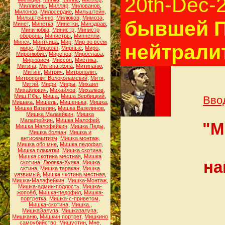
20th-Dec-
Миллионы
,
Милляр
,
Милованов
,
Милонов
,
Милосердие
,
Мильштейн
,
Мильштейнню
,
Милюков
,
Мимоза
,
бывшей П
Минет
,
Минетка
,
Минетки
,
Минздрав
,
Мини-юбка
,
Министр
,
Министр
обороны
,
Министры
,
Миннелли
,
Минск
,
Минтчица
,
Мир
,
Мир во всём
нейтрали
мире
,
Мирзоян
,
Мирные
,
Миро
,
Миролюбие
,
Миронов
,
Мирослава
,
Мирювисч
,
Миссон
,
Мистика
,
Митина
,
Митина-жопа
,
Митинаню
,
Митинг
,
Митрич
,
Митрополит
,
Митрополит Волоколамский
,
Митя
,
Митяй
,
Мифи
,
Мифы
,
Михаил
Михайлович
,
Михайлов
,
Михалков
,
Миш.ПФы
,
Миша
,
Миша Вербицкий
,
Вво
Мишака
,
Мишель
,
Мишенька
,
Мишка
,
Мишка Вазелин
,
Мишка Вазелинов
,
Мишка Малаейкин
,
Мишка
Малафейкин
,
Мишка Малофей
,
"М
Мишка Малофейкин
,
Мишка Педы
,
Мишка болван
,
Мишка и
антисемитизм
,
Мишка монтаж
,
Мишка обо мне
,
Мишка педофил
,
Мишка плакатки
,
Мишка скотина
,
Мишка скотина местная
,
Мишка
на
скотина. Люляка-Хуяка
,
Мишка
сктина
,
Мишка таракан
,
Мишка
уязвимый
,
Мишка чкотина местная
,
Мишка-Малафейкин
,
Мишка-Монтаж
,
Мишка-админ-подлость
,
Мишка-
жопоёб
,
Мишка-педофил
,
Мишка-
портретка
,
Мишка-с-приветом
,
Мишка-скотина
,
Мишка.
,
МишкаЗалупа
,
Мишказалупа
,
Мишканю
,
Мишкин портрет
,
Мишкино
самоубийство
,
Мишустин
,
Мне
,