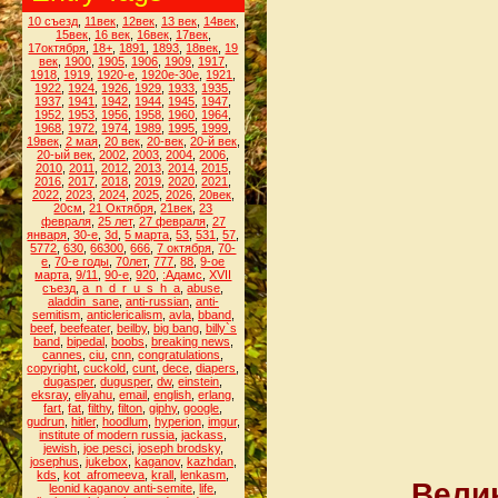
10 съезд
,
11век
,
12век
,
13 век
,
14век
,
15век
,
16 век
,
16век
,
17век
,
17октября
,
18+
,
1891
,
1893
,
18век
,
19
век
,
1900
,
1905
,
1906
,
1909
,
1917
,
1918
,
1919
,
1920-е
,
1920е-30е
,
1921
,
1922
,
1924
,
1926
,
1929
,
1933
,
1935
,
1937
,
1941
,
1942
,
1944
,
1945
,
1947
,
1952
,
1953
,
1956
,
1958
,
1960
,
1964
,
1968
,
1972
,
1974
,
1989
,
1995
,
1999
,
19век
,
2 мая
,
20 век
,
20-век
,
20-й век
,
20-ый век
,
2002
,
2003
,
2004
,
2006
,
2010
,
2011
,
2012
,
2013
,
2014
,
2015
,
2016
,
2017
,
2018
,
2019
,
2020
,
2021
,
2022
,
2023
,
2024
,
2025
,
2026
,
20век
,
20см
,
21 Октября
,
21век
,
23
февраля
,
25 лет
,
27 февраля
,
27
января
,
30-е
,
3d
,
5 марта
,
53
,
531
,
57
,
5772
,
630
,
66300
,
666
,
7 октября
,
70-
е
,
70-е годы
,
70лет
,
777
,
88
,
9-ое
марта
,
9/11
,
90-е
,
920
,
:Адамс
,
XVII
съезд
,
a_n_d_r_u_s_h_a
,
abuse
,
aladdin_sane
,
anti-russian
,
anti-
semitism
,
anticlericalism
,
avla
,
bband
,
beef
,
beefeater
,
beilby
,
big bang
,
billy`s
band
,
bipedal
,
boobs
,
breaking news
,
cannes
,
ciu
,
cnn
,
congratulations
,
copyright
,
cuckold
,
cunt
,
dece
,
diapers
,
dugasper
,
dugusper
,
dw
,
einstein
,
eksray
,
eliyahu
,
email
,
english
,
erlang
,
fart
,
fat
,
filthy
,
filton
,
giphy
,
google
,
gudrun
,
hitler
,
hoodlum
,
hyperion
,
imgur
,
institute of modern russia
,
jackass
,
jewish
,
joe pesci
,
joseph brodsky
,
josephus
,
jukebox
,
kaganov
,
kazhdan
,
kds
,
kot_afromeeva
,
krall
,
lenkasm
,
Вели
leonid kaganov anti-semite
,
life
,