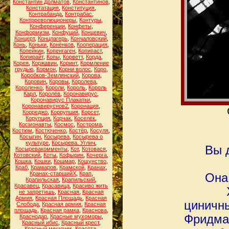
Константин Долматов
,
Константинов
,
Констатация
,
Конституция
,
Контрабанда
,
Контрабас
,
Контрреволюционеры
,
Контуры
,
Конференции
,
Конфеты
,
Конформизм
,
Конфуций
,
Концевич
,
Концерт
,
Концлагерь
,
Кончаловский
,
Конь
,
Коньки
,
Конёнков
,
Кооперация
,
Копейкин
,
Копенгаген
,
Копипаст
,
Копирайт
,
Копы
,
Корветт
,
Корда
,
Корея
,
Коржавин
,
Коринт
,
Кормление
грудью
,
Кормон
,
Корни волос
,
Коро
,
Коробков-Землянский
,
Корова
,
Коровин
,
Коровы
,
Королева
,
Короленко
,
Короли
,
Король
,
Король
Карл
,
Королёв
,
Коронавирус
,
Коронавирус Плакатки
,
Коронавируснов2
,
Коронация
,
Корреджо
,
Коррупция
,
Корсет
,
Корупция
,
Корчак
,
Коселёк
,
Космонавты
,
Космос
,
Кострома
,
Костюм
,
Костюченко
,
Костёр
,
Косуля
,
Косыгин
,
Косырева
,
Косырева о
культуре
,
Косырева. Углич
,
Вы 
Косыревакомменты
,
Кот
,
Котовася
,
Котовский
,
Коты
,
Кофырин
,
Кочерга
,
Кошка
,
Кошки
,
Кошмар
,
Кощунство
,
Краб
,
Крамаров
,
Крамской
,
Кранах
,
Кранах-старшийХ
,
Крап
,
Она
Крапильская
,
Крапильский
,
Красавец
,
Красавица
,
Красиво жить
не запретишь
,
Красная
,
Красная
Армия
,
Красная Площадь
,
Красная
циничны
Слобода
,
Красная армия
,
Красная
площадь
,
Красная рамка
,
Краснова
,
Фридман
Краснодар
,
Красные мухоморы
,
Красный ибис
,
Красный крест
,
Красный мешочек
,
Красота
,