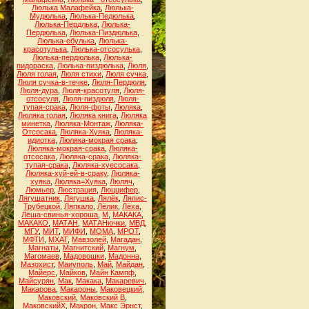
Люлька Малафейка
,
Люлька-
Мудюлька
,
Люлька-Педюлька
,
Люлька-Пердлька
,
Люлька-
Пердюлька
,
Люлька-Пиздюлька
,
Люлька-ебулька
,
Люлька-
красотулька
,
Люлька-отсосулька
,
Люлька-пердюлька
,
Люлька-
пидораска
,
Люлька-пиздюлька
,
Люля
,
Люля голая
,
Люля стихи
,
Люля сучка
,
Люля сучка-в-течке
,
Люля-Пердюля
,
Люля-дура
,
Люля-красотуля
,
Люля-
отсосуля
,
Люля-пиздюля
,
Люля-
тупая-срака
,
Люля-фоты
,
Люляка
,
Люляка голая
,
Люляка книга
,
Люляка
минетка
,
Люляка-Монтаж
,
Люляка-
Отсосака
,
Люляка-Хуяка
,
Люляка-
идиотка
,
Люляка-мокрая срака
,
Люляка-мокрая-срака
,
Люляка-
отсосака
,
Люляка-срака
,
Люляка-
тупая-срака
,
Люляка-хуесосака
,
Люляка-хуй-ей-в-сраку
,
Люляка-
хуяка
,
Люляка=Хуяка
,
Люляч
,
Люмьер
,
Люстрация
,
Люццифер
,
Лягушатник
,
Лягушка
,
Лялёк
,
Ляпис-
Трубецкой
,
Ляпкало
,
Лёлик
,
Лёха
,
Лёша-свинья-хороша
,
М
,
МАКАКА
,
МАКАКО
,
МАТАН
,
МАТАНючки
,
МВД
,
МГУ
,
МИТ
,
МИФИ
,
МОМА
,
МРОТ
,
МФТИ
,
МХАТ
,
Мавзолей
,
Магадан
,
Магнаты
,
Магнитский
,
Магнум
,
Магомаев
,
Мадовошки
,
Мадонна
,
Мазохист
,
Маиуполь
,
Май
,
Майдан
,
Майерс
,
Майков
,
Майн Кампф
,
Майсурян
,
Мак
,
Макака
,
Макаревич
,
Макарова
,
Макароны
,
Маковецкий
,
Маковский
,
Маковский В
,
МаковскийХ
,
Макрон
,
Макс Эрнст
,