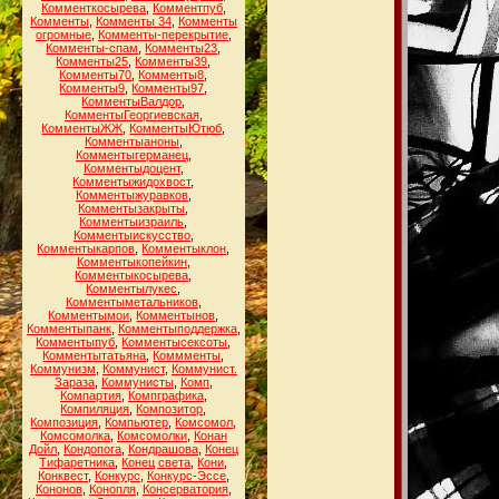
Комменткосырева
,
Комментпуб
,
Комменты
,
Комменты 34
,
Комменты
огромные
,
Комменты-перекрытие
,
Комменты-спам
,
Комменты23
,
Комменты25
,
Комменты39
,
Комменты70
,
Комменты8
,
Комменты9
,
Комменты97
,
КомментыВалдор
,
КомментыГеоргиевская
,
КомментыЖЖ
,
КомментыЮтюб
,
Комментыаноны
,
Комментыгерманец
,
Комментыдоцент
,
Комментыжидохвост
,
Комментыжуравков
,
Комментызакрыты
,
Комментыизраиль
,
Комментыискусство
,
Комментыкарпов
,
Комментыклон
,
Комментыкопейкин
,
Комментыкосырева
,
Комментылукес
,
Комментыметальников
,
Комментымои
,
Комментынов
,
Комментыпанк
,
Комментыподдержка
,
Комментыпуб
,
Комментысексоты
,
Комментытатьяна
,
Коммменты
,
Коммунизм
,
Коммунист
,
Коммунист.
Зараза
,
Коммунисты
,
Комп
,
Компартия
,
Компграфика
,
Компиляция
,
Композитор
,
Композиция
,
Компьютер
,
Комсомол
,
Комсомолка
,
Комсомолки
,
Конан
Дойл
,
Кондопога
,
Кондрашова
,
Конец
Тифаретника
,
Конец света
,
Кони
,
Конквест
,
Конкурс
,
Конкурс-Эссе
,
Кононов
,
Конопля
,
Консерватория
,