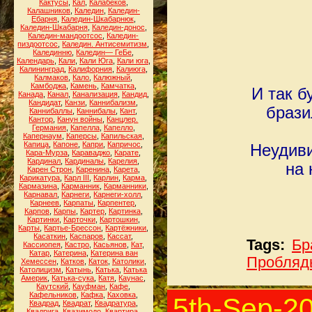
Кактусы
,
Кал
,
Калабеков
,
Калашников
,
Каледин
,
Каледин-
Ебарня
,
Каледин-Шкабарнюк
,
Каледин-Шкабарня
,
Каледин-донос
,
Каледин-мандоотсос
,
Каледин-
пиздоотсос
,
Каледин. Антисемитизм
,
Калединню
,
Каледин— ГеБе
,
Календарь
,
Кали
,
Кали Юга
,
Кали юга
,
Калининград
,
Калифорния
,
Калиюга
,
Калмаков
,
Кало
,
Калюжный
,
Камбоджа
,
Камень
,
Камчатка
,
И так 
Канада
,
Канал
,
Канализация
,
Кандид
,
Кандидат
,
Канзи
,
Каннибализм
,
брази
Каннибаллы
,
Каннибалы
,
Кант
,
Кантор
,
Канун войны
,
Канцлер.
Германия
,
Капелла
,
Капелло
,
Капернаум
,
Каперсы
,
Капильская
,
Капица
,
Капоне
,
Капри
,
Капричос
,
Неудиви
Кара-Мурза
,
Караваджо
,
Карате
,
Кардинал
,
Кардиналы
,
Карелия
,
на 
Карен Строн
,
Каренина
,
Карета
,
Карикатура
,
Карл III
,
Карлин
,
Карма
,
Кармазина
,
Карманник
,
Карманники
,
Карнавал
,
Карнеги
,
Карнеги-холл
,
Карнеев
,
Карпаты
,
Карпентер
,
Карпов
,
Карпы
,
Картер
,
Картинка
,
Картинки
,
Карточки
,
Картошкин
,
Карты
,
Картье-Брессон
,
Картёжники
,
Касаткин
,
Каспаров
,
Кассат
,
Tags:
Бр
Кассиопея
,
Кастро
,
Касьянов
,
Кат
,
Катар
,
Катерина
,
Катерина ван
Пробляд
Хемессен
,
Катков
,
Каток
,
Католики
,
Католицизм
,
Катынь
,
Катька
,
Катька
Америк
,
Катька-сука
,
Катя
,
Каунас
,
Каутский
,
Кауфман
,
Кафе
,
Кафельников
,
Кафка
,
Каховка
,
5th-Sep-2
Квадрад
,
Квадрат
,
Квадратура
,
Квадрига
,
Квазимодо
,
Квартира
,