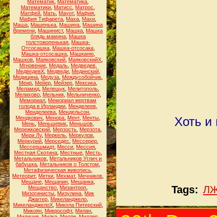
Математик
,
Математика
,
Математики
,
Матисс
,
Матрос
,
Матфей
,
Мать
,
Маунт
,
Мафия
,
Мафия Тифарета
,
Маха
,
Махи
,
Маша
,
Машенька
,
Машина
,
Машина
Времени
,
Машинист
,
Машка
,
Машка
блядь мамина
,
Машка
толстожопенькая
,
Машка-
Отсосашка
,
Машка-отсосака
,
Машка-отсосашка
,
Машканю
,
Машков
,
Маяковский
,
МаяковскийХ
,
Мгновение
,
Медаль
,
Медведев
,
МедведевХ
,
Медведи
,
Мединский
,
Медицина
,
Медуза
,
Междусобойчик
,
Меир
,
Мейер
,
Мейзер
,
Мексика
,
Меламид
,
Мелещук
,
Мелитополь
,
Мелихово
,
Мельник
,
Мельниченко
,
Мемориал
,
Мемориал жертвам
голода в Ирландии
,
Менделеев
,
Менделеева
,
Мендельсон
,
Мендкович
,
Менора
,
Мент
,
Менты
,
Хоть и
Мень
,
Меньшевик
,
Меньшов
,
Мережковский
,
Мерзость
,
Мерзота
,
Мери Лу
,
Меркель
,
Меркулов
,
Меркурий
,
Мерседес
,
Мессерер
,
Мессершмидт
,
Месси
,
Мессия
,
Местная Скотина
,
Местные
,
Месть
,
Метальников
,
Метальников Углич и
бабушка
,
Метальников о Толстом
,
Метафизическая живопись
,
Метеорит
,
Метки
,
Мехмат
,
Мечников
,
Мещане
,
Мещанин
,
Мещанка
,
Tags:
Л
Мещанство
,
Мизантроп
,
Мизогинисты
,
Мизулина
,
Мик
Джаггер
,
Микеланджело
,
МикеланджелоХ
,
Микола Питерский
,
Микоян
,
Микрософт
,
Милан
,
Милиция
,
Милка
,
Милле
,
Миллер
,