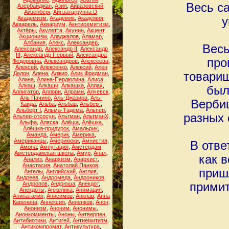
Весь са
Азербайджан
,
Азия
,
Айвазовский
,
Айзенберг
,
Айнзатцгруппа D
,
Академизм
,
Академик
,
Академия
,
у
Акварель
,
Аквариум
,
Акнтисемитизм
,
Актёры
,
Акулетта
,
Акунин
,
Акцент
,
Акционизм
,
Аладжалов
,
Аламар
,
Албания
,
Алекс
,
Александер
,
Весь
Александр
,
Александр II
,
Александр
III
,
Александр Первый
,
Александра
про
Фёдоровна
,
Александров
,
Алексеева
,
Алексей
,
Алексенко
,
Алексий
,
Ален
Делон
,
Алена
,
Алжир
,
Алик Фридман
,
товарищ
Алина
,
Алина-Пердюлина
,
Алиса
,
Алкаш
,
Алкаши
,
Алкашка
,
Аллах
,
был
Аллигатор
,
Аллори
,
Алрами
,
Алчевск
,
Аль Пачино
,
Аль-Джазира
,
Аль-
Вербиц
Каида
,
Альба
,
Альбац
,
Альберт
,
Альберт I
,
Альма-Тадема
,
Альпер
,
разных 
Альпер-отсосун
,
Альтман
,
АльтманХ
,
Альфа
,
Аляска
,
Алёша
,
Алёшка
,
Алёшка-придурок
,
Амальрик
,
Аманда
,
Америк
,
Америка
,
Американцы
,
Америкюки
,
Амнистия
,
В отве
Амона
,
Ампутация
,
Амстердам
,
Амстердамская школа
,
Амур
,
Анал
,
как в
Анализ
,
Анархизм
,
Анархист
,
Анастасия
,
Анатолий Панков
,
приш
Ангелы
,
Английский
,
Англия
,
Андреев
,
Андромеда
,
Андроников
,
Андропов
,
Андрюша
,
Анекдот
,
примит
Анекдоты
,
Анжелика
,
Анимация
,
Анинаталия
,
Анисимов
,
Анклав
,
Анна
Каренина
,
Аннексия
,
Анненков
,
Анон
,
Анонизм
,
Аноним
,
Анонимы
,
Анонкомменты
,
Аноны
,
Антверпен
,
Антибиотики
,
Антигей
,
Антиемитизм
,
Антикомпромат
,
Антикультура
,