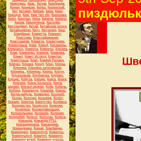
Квартиры
,
Квас
,
Келли
,
Кембридж
,
Кения
,
Кеннеди
,
Кепка
,
Керенский
,
пиздюльк
Кет
,
Кетмар
,
Кибрик
,
Киев
,
Кики
,
Кикодзе
,
Ким
,
Ким Чен Ир
,
Кинешма
,
Кино
,
Кинозал
,
Кипа
,
Киреев
,
Кирилл
,
Киров
,
Кирпичёнок
,
Киселёв
,
Киссинджер
,
Китай
,
Китайские мозги
,
Китайскиеню
,
Китч
,
Китченер
,
Киш
,
Кладбище
,
Кларетта
,
Кларнет
,
Классика
,
Классификация
,
Классицизм
,
Клевета
,
Клеветники
,
Клеветница
,
Клее
,
КлееХ
,
Клезмеры
,
Клемансо
,
Клиента
,
Клиенты
,
Клизма
,
Клик
,
Клименко
,
Климов
,
Климова
,
Климт
,
Клинт Иствуд
,
Клинтон
,
Шве
Клинтонша
,
Клип
,
Клифф Ричард
,
Кличко
,
Клоака
,
Клодт
,
Клон
,
Клоны
,
Клоняра
,
Клоняра хитрожопая
,
Клоняра.
,
Клоняры
,
Клопы
,
Клоун
,
Клуазонизм
,
Клубничка
,
Клурмо
,
Клуцис
,
Кляуза
,
Клёцки
,
Книга
,
Книги
,
Княгиня
,
Князь Космоса
,
Князь
церкви
,
Князья церкви
,
Коба
,
Кобель
,
Кобзон
,
Ковальчук
,
Ковалёв
,
Ковры
,
Когда-нибудь
,
Кодвидео
,
Козлоёб
,
Козлы
,
Козочка
,
Козырев
,
Козёл
,
Кокаин
,
Кокетка
,
Кокетство
,
Колбаса
,
Колдовство
,
Колдуэлл
,
Коленки
,
Коленкор
,
Коллективизация
,
Колокольчики
,
Коломбо
,
Колония
,
Колумбия
,
Колхоз
,
Колхозы
,
Кольта
,
Команда
,
Команда РПЦ
,
Командировка
,
Командник
,
Командники
,
Комар
,
Комбайны
,
Комендант
,
Коментпуб
,
Коменты
,
Коментыпуб
,
Комитет
,
Коммент
,
Коммент ютюб
,
Коммент-угроза
,