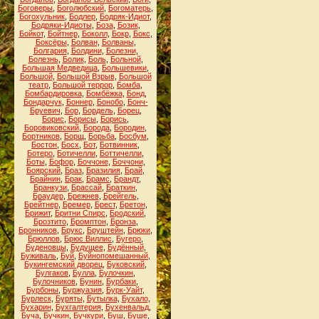
Боговеры
,
Боголюбский
,
Богоматерь
,
Богохульник
,
Бодлер
,
Бодряк-Идиот
,
Бодряки-Идиоты
,
Боза
,
Бозик
,
Бойкот
,
Бойтнер
,
Боколл
,
Бокр
,
Бокс
,
Боксёры
,
Болван
,
Болваны
,
Болгария
,
Болдини
,
Болезни
,
Болезнь
,
Болик
,
Боль
,
Больной
,
Большая Медведица
,
Большевики
,
Большой
,
Большой Взрыв
,
Большой
театр
,
Большой террор
,
Бомба
,
Бомбардировка
,
Бомбёжка
,
Бонд
,
Бондарчук
,
Боннер
,
Бонобо
,
Бонч-
Бруевич
,
Бор
,
Бордель
,
Борец
,
Борис
,
Борисы
,
Борись
,
Боровиковский
,
Борода
,
Бородин
,
Бортников
,
Борщ
,
Борьба
,
Босбум
,
Бостон
,
Босх
,
Бот
,
Ботвинник
,
Ботеро
,
Ботичелли
,
Боттичелли
,
Боты
,
Бофор
,
Боччоне
,
Боччони
,
Боярский
,
Браз
,
Бразилия
,
Брай
,
Брайнин
,
Брак
,
Брамс
,
Брандт
,
Бранкузи
,
Брассай
,
Браткин
,
Браудер
,
Брежнев
,
Брейгель
,
Брейтнер
,
Бремер
,
Брест
,
Бретон
,
Брижит
,
Бритни Спирс
,
Бродский
,
Брозтито
,
Бромптон
,
Бронза
,
Бронников
,
Брукс
,
Бруштейн
,
Брюки
,
Брюллов
,
Брюс Виллис
,
Бугеро
,
Буденовцы
,
Будущее
,
Будённый
,
Буживаль
,
Буй
,
Буйнопомешанный
,
Букингемский дворец
,
Буковский
,
Булгаков
,
Булла
,
Булочкин
,
Булочников
,
Бунин
,
Бурбаки
,
Бурбоны
,
Буржуазия
,
Бурк-Уайт
,
Бурлеск
,
Буряты
,
Бутылка
,
Бухало
,
Бухарин
,
Бухгалтерия
,
Бухенвальд
,
Буча
,
Бучкин
,
Бучкури
,
Буш
,
Буше
,