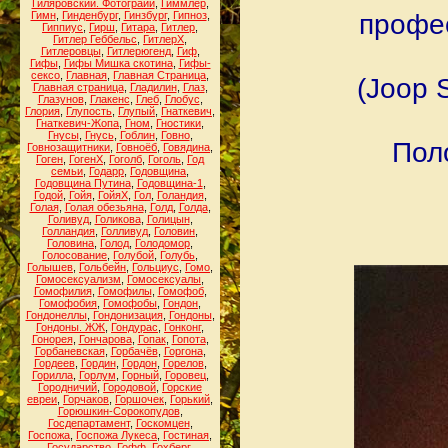
Гиляровский. Фотограии
,
Гиммлер
,
Гимн
,
Гинденбург
,
Гинзбург
,
Гипноз
,
профес
Гиппиус
,
Гирш
,
Гитара
,
Гитлер
,
Гитлер Геббельс
,
ГитлерХ
,
Гитлеровцы
,
Гитлерюгенд
,
Гиф
,
Гифы
,
Гифы Мишка скотина
,
Гифы-
сексо
,
Главная
,
Главная Страница
,
(Joop 
Главная страница
,
Гладилин
,
Глаз
,
Глазунов
,
Глакенс
,
Глеб
,
Глобус
,
Глория
,
Глупость
,
Глупый
,
Гнаткевич
,
Гнаткевич-Жопа
,
Гном
,
Гностики
,
Гнусы
,
Гнусь
,
Гоблин
,
Говно
,
Пол
Говнозащитники
,
Говноёб
,
Говядина
,
Гоген
,
ГогенХ
,
Гоголб
,
Гоголь
,
Год
семьи
,
Годарр
,
Годовщина
,
Годовщина Путина
,
Годовщина-1
,
Годой
,
Гойя
,
ГойяХ
,
Гол
,
Голандия
,
Голая
,
Голая обезьяна
,
Голд
,
Голда
,
Голивуд
,
Голикова
,
Голицын
,
Голландия
,
Голливуд
,
Головин
,
Головина
,
Голод
,
Голодомор
,
Голосование
,
Голубой
,
Голубь
,
Голышев
,
Гольбейн
,
Гольциус
,
Гомо
,
Гомосексуализм
,
Гомосексуалы
,
Гомофилия
,
Гомофилы
,
Гомофоб
,
Гомофобия
,
Гомофобы
,
Гондон
,
Гондонеллы
,
Гондонизация
,
Гондоны
,
Гондоны. ЖЖ
,
Гондурас
,
Гонконг
,
Гонорея
,
Гончарова
,
Гопак
,
Гопота
,
Горбаневская
,
Горбачёв
,
Горгона
,
Гордеев
,
Гордин
,
Гордон
,
Горелов
,
Горилла
,
Горлум
,
Горный
,
Горовец
,
Городничий
,
Городовой
,
Горские
евреи
,
Горчаков
,
Горшочек
,
Горький
,
Горюшкин-Сорокопудов
,
Госдепартамент
,
Госкомцен
,
Госпожа
,
Госпожа Лукеса
,
Гостиная
,
Государство
,
Гофф
,
Гохберг
,