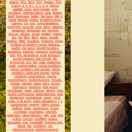
марта
,
9/11
,
90-е
,
920
,
:Адамс
,
XVII
съезд
,
a_n_d_r_u_s_h_a
,
abuse
,
aladdin_sane
,
anti-russian
,
anti-
semitism
,
anticlericalism
,
avla
,
bband
,
beef
,
beefeater
,
beilby
,
big bang
,
billy`s
band
,
bipedal
,
boobs
,
breaking news
,
cannes
,
ciu
,
cnn
,
congratulations
,
copyright
,
cuckold
,
cunt
,
dece
,
diapers
,
dugasper
,
dugusper
,
dw
,
einstein
,
eksray
,
eliyahu
,
email
,
english
,
erlang
,
fart
,
fat
,
filthy
,
filton
,
giphy
,
google
,
gudrun
,
hitler
,
hoodlum
,
hyperion
,
imgur
,
institute of modern russia
,
jackass
,
jewish
,
joe pesci
,
joseph brodsky
,
josephus
,
jukebox
,
kaganov
,
kazhdan
,
kds
,
kot_afromeeva
,
krall
,
lenkasm
,
leonid kaganov anti-semite
,
life
,
livejournal
,
lorp
,
lqp
,
mad
,
madonna
,
math
,
mathematiker
,
misha verbitsky
,
misha verbitsky anti-semite
,
misha
verbitsky rabid anti-semite
,
misha
verbitsky stool pigeon
,
moma
,
moonshiners
,
motherfuckers
,
movies
,
murals
,
murder
,
nasa
,
nazy
,
necax
,
neklyueva
,
nemtsov
,
new jersey
,
nickelback
,
nude
,
odessa
,
olegmi
,
ontd
,
oxana chelysheva
,
paperdaemon
,
phd
,
plagiarism
,
podrabinek
,
poper
,
prick
,
putin
,
q-bit array
,
quinn elisabeth ii
,
r_l
,
randomman
,
regoriy
,
rolling stones
,
sadkov
,
sane
,
sardonicus
,
scum
,
scumbag
,
scumbags
,
sekreth
,
siblington
,
silencefactory
,
silly_sad
,
slut
,
snitch
,
soccer
,
souffleur
,
space
,
stomahin
,
sup
,
symbolith
,
theresa may
,
tiktok
,
tits
,
verbitsky
,
vip
,
vituhnovskaya
,
vitukhnovskaya
,