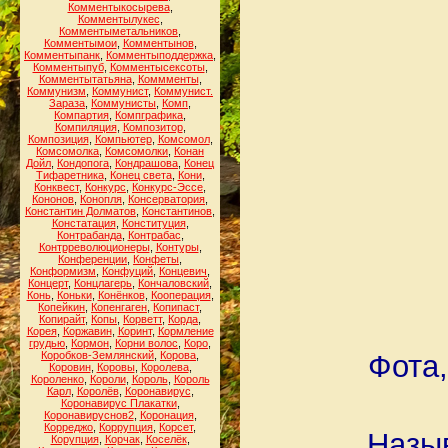
Комментыкосырева
,
Комментылукес
,
Комментыметальников
,
Комментымои
,
Комментынов
,
Комментыпанк
,
Комментыподдержка
,
Комментыпуб
,
Комментысексоты
,
Комментытатьяна
,
Коммменты
,
Коммунизм
,
Коммунист
,
Коммунист.
Зараза
,
Коммунисты
,
Комп
,
Компартия
,
Компграфика
,
Компиляция
,
Композитор
,
Композиция
,
Компьютер
,
Комсомол
,
Комсомолка
,
Комсомолки
,
Конан
Дойл
,
Кондопога
,
Кондрашова
,
Конец
Тифаретника
,
Конец света
,
Кони
,
Конквест
,
Конкурс
,
Конкурс-Эссе
,
Кононов
,
Конопля
,
Консерватория
,
Константин Долматов
,
Константинов
,
Констатация
,
Конституция
,
Контрабанда
,
Контрабас
,
Контрреволюционеры
,
Контуры
,
Конференции
,
Конфеты
,
Конформизм
,
Конфуций
,
Концевич
,
Концерт
,
Концлагерь
,
Кончаловский
,
Конь
,
Коньки
,
Конёнков
,
Кооперация
,
Копейкин
,
Копенгаген
,
Копипаст
,
Копирайт
,
Копы
,
Корветт
,
Корда
,
Корея
,
Коржавин
,
Коринт
,
Кормление
грудью
,
Кормон
,
Корни волос
,
Коро
,
Коробков-Землянский
,
Корова
,
Фота,
Коровин
,
Коровы
,
Королева
,
Короленко
,
Короли
,
Король
,
Король
Карл
,
Королёв
,
Коронавирус
,
Коронавирус Плакатки
,
Коронавируснов2
,
Коронация
,
Корреджо
,
Коррупция
,
Корсет
,
Назы
Корупция
,
Корчак
,
Коселёк
,