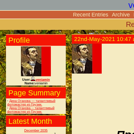
v
Recent Entries
Archive
Re
Profile
22nd-May-2021 10:47
User:
veniamin
Name:
veniamin
Page Summary
·
Дина Оганова — талантливый
фотомастер из Грузии.
·
Дина Оганова -- талантливый
фотомастер из Грузии.
Latest Month
December 2035