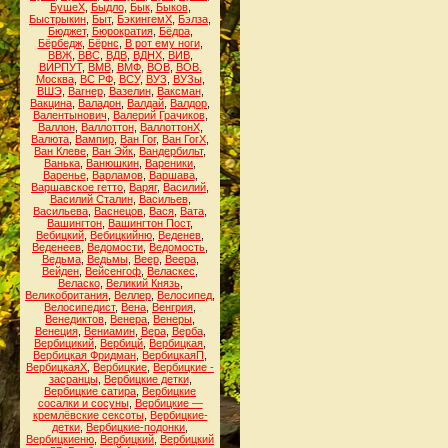
БушеХ
,
Быдло
,
Бык
,
Быков
,
Быстрыкин
,
Быт
,
БэкингемХ
,
Бэлза
,
Бюджет
,
Бюрократия
,
Бёдра
,
Бёрбедж
,
Бёрнс
,
В рот ему ноги
,
ВВЖ
,
ВВС
,
ВДВ
,
ВДНХ
,
ВИВ
,
ВИРПУТ
,
ВМВ
,
ВМФ
,
ВОВ
,
ВОВ.
Москва
,
ВС РФ
,
ВСУ
,
ВУЗ
,
ВУЗы
,
ВШЭ
,
Вагнер
,
Вазелин
,
Ваксман
,
Вакцина
,
Валадон
,
Валдай
,
Валдор
,
Валентынович
,
Валерий Грачиков
,
Валлон
,
Валлоттон
,
ВаллоттонХ
,
Валюта
,
Вампир
,
Ван Гог
,
Ван ГогХ
,
Ван Клеве
,
Ван Эйк
,
Вандербильт
,
Ванька
,
Ванюшкин
,
Вареники
,
Варенье
,
Варламов
,
Варшава
,
Варшавское гетто
,
Варяг
,
Василий
,
Василий Сталин
,
Васильев
,
Васильева
,
Васнецов
,
Вася
,
Вата
,
Вашингтон
,
Вашингтон Пост
,
Вебицкий
,
Вебицкийню
,
Веденев
,
Веденеев
,
Ведомости
,
Ведомость
,
Ведьма
,
Ведьмы
,
Веер
,
Веера
,
Вейден
,
Вейсенгоф
,
Веласкес
,
Веласко
,
Великий Князь
,
Великобритания
,
Веллер
,
Велосипед
,
Велосипедист
,
Вена
,
Венгрия
,
Венедиктов
,
Венера
,
Венеры
,
Венеция
,
Вениамин
,
Вера
,
Верба
,
Вербицикий
,
Вербицй
,
Вербицкая
,
Вербицкая Фридман
,
ВербицкаяП
,
ВербицкаяХ
,
Вербицкие
,
Вербицкие -
засранцы
,
Вербицкие детки
,
Вербицкие сатира
,
Вербицкие
сосалки и сосуны
,
Вербицкие —
кремлёвские сексоты
,
Вербицкие-
детки
,
Вербицкие-подонки
,
Вербицкиеню
,
Вербицкий
,
Вербицкий