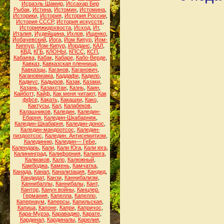
Исраэль Шамир
,
Иссахар Бер
Рыбак
,
Истина
,
Истомин
,
Истомина
,
Историки
,
История
,
История России
,
История СССР
,
История искусств
,
Историяжидохвоста
,
Исход
,
Ит
,
Италия
,
Иудейщина
,
Ихлов
,
Ищенко
,
Йобачевский
,
Йога
,
Йом Кипур
,
Йом-
Киппур
,
Йом-Кипур
,
Йорданс
,
КАЛ
,
КВД
,
КГБ
,
КЛОНЫ
,
КПСС
,
КСП
,
Кабаева
,
Кабак
,
Кабаре
,
Кабо-Верде
,
Кавказ
,
Кавказская пленница
,
Кавказцы
,
Каганов
,
Каганович
,
Кагановмама
,
Каддафи
,
Кадило
,
Кадмус
,
Кадыров
,
Казак
,
Казаки
,
Казань
,
Казахстан
,
Казнь
,
Каин
,
Кайботт
,
Кайф
,
Как меня читают
,
Как
ффсе
,
Какать
,
Какашки
,
Како
,
Кактусы
,
Кал
,
Калабеков
,
Калашников
,
Каледин
,
Каледин-
Ебарня
,
Каледин-Шкабарнюк
,
Каледин-Шкабарня
,
Каледин-донос
,
Каледин-мандоотсос
,
Каледин-
пиздоотсос
,
Каледин. Антисемитизм
,
Калединню
,
Каледин— ГеБе
,
Календарь
,
Кали
,
Кали Юга
,
Кали юга
,
Калининград
,
Калифорния
,
Калиюга
,
Калмаков
,
Кало
,
Калюжный
,
Камбоджа
,
Камень
,
Камчатка
,
Канада
,
Канал
,
Канализация
,
Кандид
,
Кандидат
,
Канзи
,
Каннибализм
,
Каннибаллы
,
Каннибалы
,
Кант
,
Кантор
,
Канун войны
,
Канцлер.
Германия
,
Капелла
,
Капелло
,
Капернаум
,
Каперсы
,
Капильская
,
Капица
,
Капоне
,
Капри
,
Капричос
,
Кара-Мурза
,
Караваджо
,
Карате
,
Кардинал
,
Кардиналы
,
Карелия
,