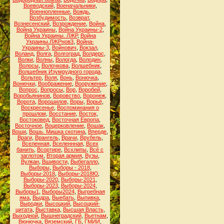
Воеводский
,
Военачальники
,
Военнопленные
,
Вождь
,
Возбудимость
,
Возврат
,
Вознесенский
,
Возрождение
,
Война
,
Война Украины
,
Война Украины-2
,
Война Украины. ЛЖР
,
Война
Украины.ЛЖРнов3
,
Война-
Украины-3
,
Войнович
,
Вокзал
,
Воланд
,
Волга
,
Волгоград
,
Волдерс
,
Волки
,
Волны
,
Вологда
,
Володин
,
Волосы
,
Волочкова
,
Волшебник
,
Волшебник Изумрудного города
,
Вольтер
,
Воля
,
Вонь
,
Вонючка
,
Вонючки
,
Воображение
,
Вооружение
,
Вопрос
,
Вопросы
,
Вор
,
Воробей
,
Воробьянинов
,
Воровство
,
Воронеж
,
Ворота
,
Ворошилов
,
Воры
,
Ворьё
,
Воскресенье
,
Воспоминания о
прошлом
,
Восстание
,
Восток
,
Востоковед
,
Восточная Европа
,
Восточное
,
Воцерковление
,
Вошак
,
Воши
,
Вошь. Мишка скотина
,
Вперде
,
Враги
,
Врангель
,
Врачи
,
Врубель
,
Вселенная
,
Вселеннная
,
Всех
банить
,
Всортире
,
Всхлипы
,
Всё с
заглотом
,
Вторая армия
,
Вузы
,
Вулкан
,
Вшивости
,
Выбегалло
,
Выборы
,
Выборы - 2018
,
Выборы-2018
,
Выборы-2018Ю
,
Выборы-2020
,
Выборы-2021
,
Выборы-2023
,
Выборы-2024
,
Выборы1
,
Выборы2024
,
Выгребная
яма
,
Выдра
,
Выебать
,
Выпивка
,
Выродки
,
Высоцкий
,
Высоцкий-
цитата
,
Выставка
,
Высшая Власть
,
Выходной
,
Вышнеградский
,
Вьетнам
,
Вюнючка
,
Вяземский
,
ГБ
,
ГМИИ
,