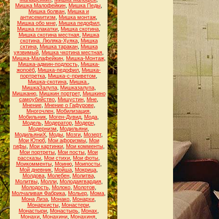
Мишка Малофейкин
,
Мишка Педы
,
Мишка болван
,
Мишка и
антисемитизм
,
Мишка монтаж
,
Мишка обо мне
,
Мишка педофил
,
Мишка плакатки
,
Мишка скотина
,
Мишка скотина местная
,
Мишка
скотина. Люляка-Хуяка
,
Мишка
сктина
,
Мишка таракан
,
Мишка
уязвимый
,
Мишка чкотина местная
,
Мишка-Малафейкин
,
Мишка-Монтаж
,
Мишка-админ-подлость
,
Мишка-
жопоёб
,
Мишка-педофил
,
Мишка-
портретка
,
Мишка-с-приветом
,
Мишка-скотина
,
Мишка.
,
МишкаЗалупа
,
Мишказалупа
,
Мишканю
,
Мишкин портрет
,
Мишкино
самоубийство
,
Мишустин
,
Мне
,
Мнение
,
Мнение о Гафурове
,
Многочлен
,
Мобилизация
,
Мобильник
,
Моген-Дувид
,
Мода
,
Модель
,
Модератор
,
Модерн
,
Модернизм
,
Модильяни
,
МодильяниХ
,
Моды
,
Мозги
,
Мозерт
,
Мои Ютюб
,
Мои афоризмы
,
Мои
гифы
,
Мои картинки
,
Мои комменты
,
Мои портреты
,
Мои посты
,
Мои
рассказы
,
Мои стихи
,
Мои фоты
,
Моикомменты
,
Моиню
,
Моипосты
,
Мой дневник
,
Мойша
,
Мокрица
,
Молдова
,
Молебен
,
Молитва
,
Молитвы
,
Молли
,
Молодаягвардия
,
Молодость
,
Молоко
,
Молотов
,
Молчаливая Фабрика
,
Мольер
,
Мома
,
Мона Лиза
,
Монако
,
Монархи
,
Монархисты
,
Монастери
,
Монастыри
,
Монастырь
,
Монах
,
Монахи
,
Монахини
,
Монахиня
,