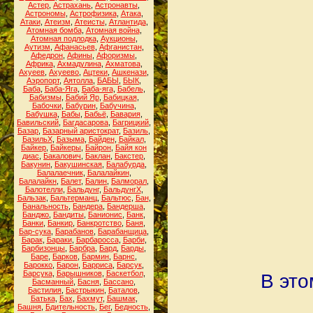
Астер
,
Астрахань
,
Астронавты
,
Астрономы
,
Астрофизика
,
Атака
,
Атаки
,
Атеизм
,
Атеисты
,
Атлантида
,
Атомная бомба
,
Атомная война
,
Атомная подлодка
,
Аукционы
,
Аутизм
,
Афанасьев
,
Афганистан
,
Афедрон
,
Афины
,
Афоризмы
,
Африка
,
Ахмадулина
,
Ахматова
,
Ахуеев
,
Ахуеево
,
Ацтеки
,
Ашкенази
,
Аэропорт
,
Аятолла
,
БАБЫ
,
БЫК
,
Баба
,
Баба-Яга
,
Баба-яга
,
Бабель
,
Бабизмы
,
Бабий Яр
,
Бабицкая
,
Бабочки
,
Бабурин
,
Бабучина
,
Бабушка
,
Бабы
,
Бабьё
,
Бавария
,
Бавильский
,
Багдасарова
,
Багрицкий
,
Базар
,
Базарный аристократ
,
Базиль
,
БазильХ
,
Базыма
,
Байден
,
Байкал
,
Байкер
,
Байкеры
,
Байрон
,
Байя кон
диас
,
Бакалович
,
Баклан
,
Бакстер
,
Бакунин
,
Бакушинская
,
Балабурда
,
Балалаечник
,
Балалайкин
,
Балалайкн
,
Балет
,
Балин
,
Балморал
,
Балотелли
,
Бальдунг
,
БальдунгХ
,
Бальзак
,
Бальтерманц
,
Бальтюс
,
Бан
,
Банальность
,
Бандера
,
Бандерша
,
Банджо
,
Бандиты
,
Банионис
,
Банк
,
Банки
,
Банкир
,
Банкротство
,
Баня
,
Бар-сука
,
Барабанов
,
Барабанщица
,
Барак
,
Бараки
,
Барбаросса
,
Барби
,
Барбизонцы
,
Барбра
,
Бард
,
Барды
,
Баре
,
Барков
,
Бармин
,
Барнс
,
Барокко
,
Барон
,
Барриса
,
Барсук
,
Барсука
,
Барышников
,
Баскетбол
,
В это
Басманный
,
Басня
,
Бассано
,
Бастилия
,
Бастрыкин
,
Баталов
,
Батька
,
Бах
,
Бахмут
,
Башмак
,
Башня
,
Бдительность
,
Бег
,
Бедность
,