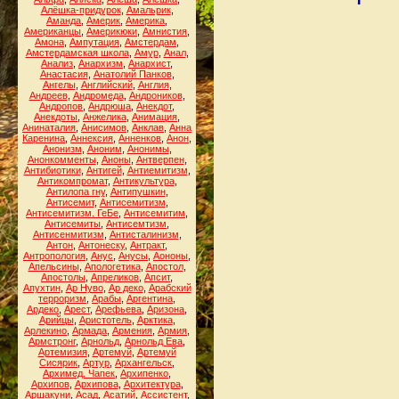
Алёшка-придурок
,
Амальрик
,
Аманда
,
Америк
,
Америка
,
Американцы
,
Америкюки
,
Амнистия
,
Амона
,
Ампутация
,
Амстердам
,
Амстердамская школа
,
Амур
,
Анал
,
Анализ
,
Анархизм
,
Анархист
,
Анастасия
,
Анатолий Панков
,
Ангелы
,
Английский
,
Англия
,
Андреев
,
Андромеда
,
Андроников
,
Андропов
,
Андрюша
,
Анекдот
,
Анекдоты
,
Анжелика
,
Анимация
,
Анинаталия
,
Анисимов
,
Анклав
,
Анна
Каренина
,
Аннексия
,
Анненков
,
Анон
,
Анонизм
,
Аноним
,
Анонимы
,
Анонкомменты
,
Аноны
,
Антверпен
,
Антибиотики
,
Антигей
,
Антиемитизм
,
Антикомпромат
,
Антикультура
,
Антилопа гну
,
Антипушкин
,
Антисемит
,
Антисемитизм
,
Антисемитизм. ГеБе
,
Антисемитим
,
Антисемиты
,
Антисемтизм
,
Антисенмитизм
,
Антисталинизм
,
Антон
,
Антонеску
,
Антракт
,
Антропология
,
Анус
,
Анусы
,
Аононы
,
Апельсины
,
Апологетика
,
Апостол
,
Апостолы
,
Апреликов
,
Апсит
,
Апухтин
,
Ар Нуво
,
Ар деко
,
Арабский
терроризм
,
Арабы
,
Аргентина
,
Ардеко
,
Арест
,
Арефьева
,
Аризона
,
Арийцы
,
Аристотель
,
Арктика
,
Арлекино
,
Армада
,
Армения
,
Армия
,
Армстронг
,
Арнольд
,
Арнольд Ева
,
Артемизия
,
Артемуй
,
Артемуй
Сисярик
,
Артур
,
Архангельск
,
Архимед. Чапек
,
Архипенко
,
Архипов
,
Архипова
,
Архитектура
,
Аршакуни
,
Асад
,
Асатий
,
Ассистент
,