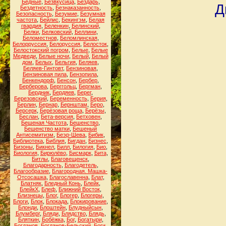
Бедные
,
Безвкусица
,
Бездарь
,
Д
Бездетность
,
Безнаказанность
,
Безопасность
,
Безумие
,
Безумная
частота
,
Бейлис
,
Бекингэм
,
Белая
гвардия
,
Беленкин
,
Белинский
,
Белки
,
Белковский
,
Беллини
,
Беломестнов
,
Беломлинская
,
Белорруссия
,
Белоруссия
,
Белосток
,
Белостокский погром
,
Белые
,
Белые
Медведи
,
Белые ночи
,
Белый
,
Белый
дом
,
Белых
,
Бельгия
,
Беляев
,
Беляев-Гинтовт
,
Бензиновая
,
Бензиновая пила
,
Бензопила
,
Бенкендорф
,
Бенсон
,
Бербер
,
Берберова
,
Берггольц
,
Бергман
,
Бердник
,
Бердяев
,
Берег
,
Березовский
,
Беременность
,
Берия
,
Берлин
,
Бернар
,
Бернштам
,
Беро
,
Берсерк
,
Берёзовая роща
,
Берёзы
,
Беслан
,
Бета-версия
,
Бетховен
,
Бешеная Частота
,
Бешенство
,
Бешенство матки
,
Бешеный
Антисемитизм
,
Беэр-Шева
,
Бибик
,
Библиотека
,
Библия
,
Бигдан
,
Бизнес
,
Бизоны
,
Бикнел
,
Билл
,
Билогия
,
Био
,
Биология
,
Бирюлёво
,
Бисмарк
,
Бита
,
Битлы
,
Благовещенск
,
Благодарность
,
Благодетель
,
Благообразие
,
Благородная. Машка-
Отсосашка
,
Благославенна
,
Блат
,
Блатняк
,
Бледный Конь
,
Блейк
,
БлейкХ
,
Блеф
,
Ближний Восток
,
Близнецы
,
Блог
,
Блогер
,
Блогеры
,
Блоги
,
Блок
,
Блокада
,
Блокирование
,
Блонди
,
Блоштейн
,
Блудныйсын
,
Блумберг
,
Бляди
,
Блядство
,
Блядь
,
Бляткин
,
Бобёжка
,
Бог
,
Богатыри
,
Богданов
,
Богданов-Бельский
,
Боги
,