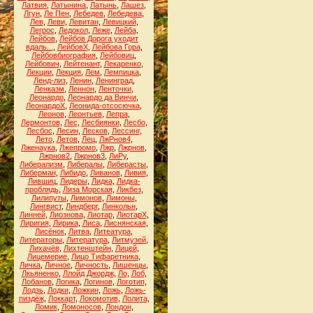
Латвия
,
Латынина
,
Латынь
,
Лашез
,
Лгун
,
Ле Пен
,
Лебедев
,
Лебедева
,
Лев
,
Леви
,
Левитан
,
Левицкий
,
Легрос
,
Ледокол
,
Леже
,
Лейба
,
Лейбов
,
Лейбов Дорога уходит
вдаль...
,
ЛейбовХ
,
Лейбова Гора
,
Лейбовбиография
,
Лейбовиц
,
Лейбович
,
Лейтенант
,
Лекаренко
,
Лекции
,
Лекция
,
Лем
,
Лемпицка
,
Ленд-лиз
,
Ленин
,
Ленинград
,
Ленказм
,
Леннон
,
Ленточки
,
Леонардо
,
Леонардо да Винчи
,
ЛеонардоХ
,
Леонида-отсосючка
,
Леонов
,
Леонтьев
,
Лепра
,
Лермонтов
,
Лес
,
Лесбиянки
,
Лесбо
,
Лесбос
,
Лесин
,
Лесков
,
Лессинг
,
Лето
,
Летов
,
Лец
,
ЛжРнов4
,
Лженаука
,
Лжепромо
,
Лжр
,
Лжрнов
,
Лжрнов2
,
Лжрнов3
,
ЛиРу
,
Либерализм
,
Либералы
,
Либерасты
,
Либерман
,
Либидо
,
Ливанов
,
Ливия
,
Лившиц
,
Лидеры
,
Лидка
,
Лидка-
проблядь
,
Лиза Морская
,
Ликбез
,
Лилипуты
,
Лимонов
,
Лимоны
,
Лингвист
,
Линдберг
,
Линкольн
,
Линней
,
Лиознова
,
Лиотар
,
ЛиотарХ
,
Лиригия
,
Лирика
,
Лиса
,
Лиснянская
,
Лисёнок
,
Литва
,
Литеатура
,
Литераторы
,
Литература
,
Литмузей
,
Лихачёв
,
Лихтенштейн
,
Лицей
,
Лицемерие
,
Лицо Тифаретника
,
Личка
,
Личное
,
Личность
,
Лишенцы
,
Лкьяненко
,
Ллойд Джордж
,
Ло
,
Лоб
,
Лобанов
,
Логика
,
Логинов
,
Логотип
,
Лодзь
,
Лодки
,
Ложкин
,
Ложь
,
Ложь-
пиздёж
,
Локкарт
,
Локомотив
,
Лолита
,
Ломик
,
Ломоносов
,
Лондон
,