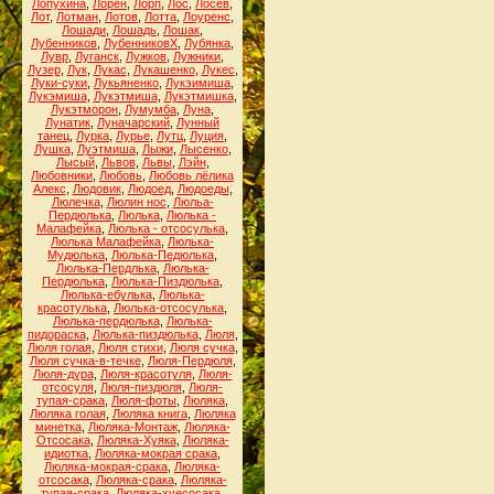
Лопухина
,
Лорен
,
Лорп
,
Лос
,
Лосев
,
Лот
,
Лотман
,
Лотов
,
Лотта
,
Лоуренс
,
Лошади
,
Лошадь
,
Лошак
,
Лубенников
,
ЛубенниковХ
,
Лубянка
,
Лувр
,
Луганск
,
Лужков
,
Лужники
,
Лузер
,
Лук
,
Лукас
,
Лукашенко
,
Лукес
,
Луки-суки
,
Лукьяненко
,
Лукэимиша
,
Лукэмиша
,
Лукэтмиша
,
Лукэтмишка
,
Лукэтморон
,
Лумумба
,
Луна
,
Лунатик
,
Луначарский
,
Лунный
танец
,
Лурка
,
Лурье
,
Лутц
,
Луция
,
Лушка
,
Луэтмиша
,
Лыжи
,
Лысенко
,
Лысый
,
Львов
,
Львы
,
Лэйн
,
Любовники
,
Любовь
,
Любовь лёлика
Алекс
,
Людовик
,
Людоед
,
Людоеды
,
Люлечка
,
Люлин нос
,
Люльа-
Пердюлька
,
Люлька
,
Люлька -
Малафейка
,
Люлька - отсосулька
,
Люлька Малафейка
,
Люлька-
Мудюлька
,
Люлька-Педюлька
,
Люлька-Пердлька
,
Люлька-
Пердюлька
,
Люлька-Пиздюлька
,
Люлька-ебулька
,
Люлька-
красотулька
,
Люлька-отсосулька
,
Люлька-пердюлька
,
Люлька-
пидораска
,
Люлька-пиздюлька
,
Люля
,
Люля голая
,
Люля стихи
,
Люля сучка
,
Люля сучка-в-течке
,
Люля-Пердюля
,
Люля-дура
,
Люля-красотуля
,
Люля-
отсосуля
,
Люля-пиздюля
,
Люля-
тупая-срака
,
Люля-фоты
,
Люляка
,
Люляка голая
,
Люляка книга
,
Люляка
минетка
,
Люляка-Монтаж
,
Люляка-
Отсосака
,
Люляка-Хуяка
,
Люляка-
идиотка
,
Люляка-мокрая срака
,
Люляка-мокрая-срака
,
Люляка-
отсосака
,
Люляка-срака
,
Люляка-
тупая-срака
,
Люляка-хуесосака
,