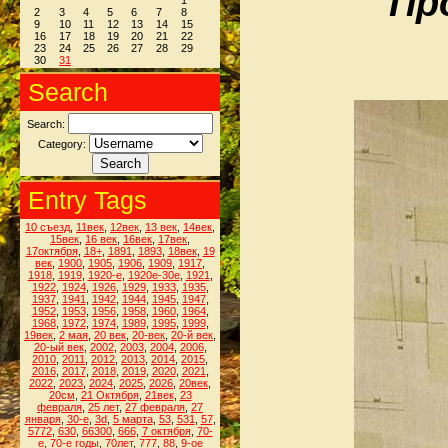
Пр
1
2
3
4
5
6
7
8
9
10
11
12
13
14
15
16
17
18
19
20
21
22
23
24
25
26
27
28
29
30
31
Search
Search:
Category:
Entry Tags
10 съезд
,
11век
,
12век
,
13 век
,
14век
,
15век
,
16 век
,
16век
,
17век
,
17октября
,
18+
,
1891
,
1893
,
18век
,
19
век
,
1900
,
1905
,
1906
,
1909
,
1917
,
1918
,
1919
,
1920-е
,
1920е-30е
,
1921
,
1922
,
1924
,
1926
,
1929
,
1933
,
1935
,
1937
,
1941
,
1942
,
1944
,
1945
,
1947
,
1952
,
1953
,
1956
,
1958
,
1960
,
1964
,
1968
,
1972
,
1974
,
1989
,
1995
,
1999
,
19век
,
2 мая
,
20 век
,
20-век
,
20-й век
,
20-ый век
,
2002
,
2003
,
2004
,
2006
,
2010
,
2011
,
2012
,
2013
,
2014
,
2015
,
2016
,
2017
,
2018
,
2019
,
2020
,
2021
,
2022
,
2023
,
2024
,
2025
,
2026
,
20век
,
20см
,
21 Октября
,
21век
,
23
февраля
,
25 лет
,
27 февраля
,
27
января
,
30-е
,
3d
,
5 марта
,
53
,
531
,
57
,
5772
,
630
,
66300
,
666
,
7 октября
,
70-
е
,
70-е годы
,
70лет
,
777
,
88
,
9-ое