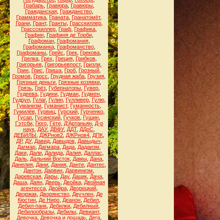
Грабарь
,
Гравюра
,
Гравюры
,
Гражданская
,
Гражданство
,
Грамматика
,
Граната
,
Гранатомёт
,
Грани
,
Грант
,
Гранты
,
Грасскиллер
,
Грассскиллер
,
Граф
,
Графика
,
Графин
,
Графиня де Торби
,
Графоман
,
Графомания
,
Графоманка
,
Графоманство
,
Графоманы
,
Грейс
,
Грек
,
Грекова
,
Грелка
,
Грех
,
Греция
,
Грибков
,
Григорьев
,
Григорьевпост
,
Гризли
,
Грин
,
Грис
,
Гриша
,
Гроб
,
Грозный
,
Громов
,
Гросс
,
Грудная жаба
,
Грузия
,
Грязные деньги
,
Грязные козявки
,
Грязь
,
Грёз
,
Губернаторы
,
Гувер
,
Гудеева
,
Гудини
,
Гудман
,
Гудмен
,
Гудрун
,
Гулаг
,
Гулин
,
Гулливер
,
Гулю
,
Гуманизм
,
Гуманист
,
Гуманность
,
Гумилёв
,
Гурвиц
,
Гурский
,
Гурченко
,
Гусар
,
Гусинский
,
Гучков
,
Гущин
,
Гэтсби
,
Гюго
,
Гёте
,
Д'Артаньян
,
Д-р
наук
,
ДАУ
,
ДВФУ
,
ДДТ
,
ДДоС
,
ДЕБИЛЫ
,
ДЖРнов2
,
ДЖРнов4
,
ДПК
,
ДР
,
ДУ
,
Давид
,
Давыдов
,
Давыдыч
,
Дагмар
,
Дагмара
,
Дада
,
Дадаизм
,
Даки
,
Дали
,
Далида
,
Далия
,
Даллас
,
Даль
,
Дальний Восток
,
Дамы
,
Дана
,
Данелия
,
Дани
,
Дания
,
Данте
,
Дантес
,
Дантон
,
Дарвин
,
Дарвинизм
,
Даревская
,
Дары
,
Дау
,
Дацик
,
Дача
,
Даша
,
Даян
,
Дверь
,
Двойка
,
Двойная
агентесса
,
Двойра
,
Дворецкий
,
Дворжак
,
Дворянство
,
Двучлен
,
Де
Кюстин
,
Де Ниро
,
Деанон
,
Дебил
,
Дебил-панк
,
Дебилки
,
Дебилный
,
Дебилообразы
,
Дебилы
,
Девиант
,
Девочка
,
Девочка и лошадь
,
Дега
,