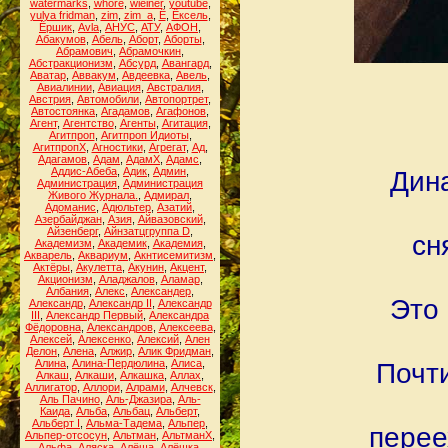
watermarks
,
whore
,
wieiner
,
youtube
,
yulya fridman
,
zim
,
zim_a
,
Ё
,
Ёксель
,
Ёршик
,
Аvla
,
АНУС
,
АТУ
,
АФОН
,
Абакумов
,
Абель
,
Аборт
,
Аборты
,
Абрамович
,
Абрамочкин
,
Абстракционизм
,
Абсурд
,
Авангард
,
Аватар
,
Аввакум
,
Авдеевка
,
Авель
,
Авиалинии
,
Авиация
,
Австралия
,
Австрия
,
Автомобили
,
Автопортрет
,
Автостоянка
,
Агадамов
,
Агафонов
,
Агент
,
Агентство
,
Агенты
,
Агитация
,
Агитпроп
,
Агитпроп Идиоты
,
АгитпропХ
,
Агностики
,
Агрегат
,
Ад
,
Адагамов
,
Адам
,
АдамХ
,
Адамс
,
Аддис-Абеба
,
Адик
,
Админ
,
Дина
Администрация
,
Администрация
Живого Журнала.
,
Адмирал
,
Адоманис
,
Адюльтер
,
Азатий
,
Азербайджан
,
Азия
,
Айвазовский
,
Айзенберг
,
Айнзатцгруппа D
,
сн
Академизм
,
Академик
,
Академия
,
Акварель
,
Аквариум
,
Акнтисемитизм
,
Актёры
,
Акулетта
,
Акунин
,
Акцент
,
Акционизм
,
Аладжалов
,
Аламар
,
Албания
,
Алекс
,
Александер
,
Это 
Александр
,
Александр II
,
Александр
III
,
Александр Первый
,
Александра
Фёдоровна
,
Александров
,
Алексеева
,
Алексей
,
Алексенко
,
Алексий
,
Ален
Делон
,
Алена
,
Алжир
,
Алик Фридман
,
Алина
,
Алина-Пердюлина
,
Алиса
,
Почти
Алкаш
,
Алкаши
,
Алкашка
,
Аллах
,
Аллигатор
,
Аллори
,
Алрами
,
Алчевск
,
Аль Пачино
,
Аль-Джазира
,
Аль-
Каида
,
Альба
,
Альбац
,
Альберт
,
Альберт I
,
Альма-Тадема
,
Альпер
,
перее
Альпер-отсосун
,
Альтман
,
АльтманХ
,
Альфа
,
Аляска
,
Алёша
,
Алёшка
,