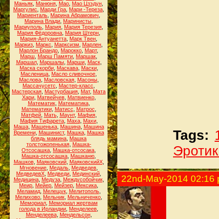
Маньяк
,
Манюня
,
Мао
,
Мао Цзэдун
,
Маргулис
,
Марди Гра
,
Мари -Тереза
,
Мариенталь
,
Марина Абрамович
,
Марина Влади
,
Маринисты
,
Мариуполь
,
Мария
,
Мария Терезия
,
Мария Фёдоровна
,
Мария Штерн
,
Мария-Антуанетта
,
Марк Твен
,
Маркиз
,
Маркс
,
Марксизм
,
Марлен
,
Марлон Брандо
,
Марокко
,
Март
,
Марш
,
Марш Памяти
,
Маршак
,
Маршал
,
Маршалы
,
Марши
,
Маск
,
Маска скорби
,
Маскава
,
Маски
,
Масленица
,
Масло сливочное
,
Маслова
,
Масловская
,
Масоны
,
Массачусетс
,
Мастер-класс
,
Мастерская
,
Мастурбация
,
Мат
,
Мата
Хари
,
Матвейчев
,
Матвиенко
,
Математик
,
Математика
,
Математики
,
Матисс
,
Матрос
,
Матфей
,
Мать
,
Маунт
,
Мафия
,
Мафия Тифарета
,
Маха
,
Махи
,
Маша
,
Машенька
,
Машина
,
Машина
Tags:
Времени
,
Машинист
,
Машка
,
Машка
блядь мамина
,
Машка
толстожопенькая
,
Машка-
Эротик
Отсосашка
,
Машка-отсосака
,
Машка-отсосашка
,
Машканю
,
Машков
,
Маяковский
,
МаяковскийХ
,
Мгновение
,
Медаль
,
Медведев
,
МедведевХ
,
Медведи
,
Мединский
,
22nd-May-2014 02:16
Медицина
,
Медуза
,
Междусобойчик
,
Меир
,
Мейер
,
Мейзер
,
Мексика
,
Меламид
,
Мелещук
,
Мелитополь
,
Мелихово
,
Мельник
,
Мельниченко
,
Мемориал
,
Мемориал жертвам
голода в Ирландии
,
Менделеев
,
Менделеева
,
Мендельсон
,