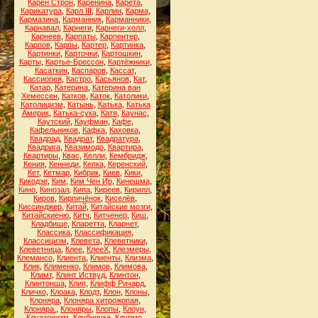
Карен Строн
,
Каренина
,
Карета
,
Карикатура
,
Карл III
,
Карлин
,
Карма
,
Кармазина
,
Карманник
,
Карманники
,
Карнавал
,
Карнеги
,
Карнеги-холл
,
Карнеев
,
Карпаты
,
Карпентер
,
Карпов
,
Карпы
,
Картер
,
Картинка
,
Картинки
,
Карточки
,
Картошкин
,
Карты
,
Картье-Брессон
,
Картёжники
,
Касаткин
,
Каспаров
,
Кассат
,
Кассиопея
,
Кастро
,
Касьянов
,
Кат
,
Катар
,
Катерина
,
Катерина ван
Хемессен
,
Катков
,
Каток
,
Католики
,
Католицизм
,
Катынь
,
Катька
,
Катька
Америк
,
Катька-сука
,
Катя
,
Каунас
,
Каутский
,
Кауфман
,
Кафе
,
Кафельников
,
Кафка
,
Каховка
,
Квадрад
,
Квадрат
,
Квадратура
,
Квадрига
,
Квазимодо
,
Квартира
,
Квартиры
,
Квас
,
Келли
,
Кембридж
,
Кения
,
Кеннеди
,
Кепка
,
Керенский
,
Кет
,
Кетмар
,
Кибрик
,
Киев
,
Кики
,
Кикодзе
,
Ким
,
Ким Чен Ир
,
Кинешма
,
Кино
,
Кинозал
,
Кипа
,
Киреев
,
Кирилл
,
Киров
,
Кирпичёнок
,
Киселёв
,
Киссинджер
,
Китай
,
Китайские мозги
,
Китайскиеню
,
Китч
,
Китченер
,
Киш
,
Кладбище
,
Кларетта
,
Кларнет
,
Классика
,
Классификация
,
Классицизм
,
Клевета
,
Клеветники
,
Клеветница
,
Клее
,
КлееХ
,
Клезмеры
,
Клемансо
,
Клиента
,
Клиенты
,
Клизма
,
Клик
,
Клименко
,
Климов
,
Климова
,
Климт
,
Клинт Иствуд
,
Клинтон
,
Клинтонша
,
Клип
,
Клифф Ричард
,
Кличко
,
Клоака
,
Клодт
,
Клон
,
Клоны
,
Клоняра
,
Клоняра хитрожопая
,
Клоняра.
,
Клоняры
,
Клопы
,
Клоун
,
Клуазонизм
,
Клубничка
,
Клурмо
,