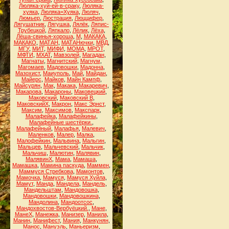
Люляка-хуй-ей-в-сраку
,
Люляка-
хуяка
,
Люляка=Хуяка
,
Люляч
,
Люмьер
,
Люстрация
,
Люццифер
,
Лягушатник
,
Лягушка
,
Лялёк
,
Ляпис-
Трубецкой
,
Ляпкало
,
Лёлик
,
Лёха
,
Лёша-свинья-хороша
,
М
,
МАКАКА
,
МАКАКО
,
МАТАН
,
МАТАНючки
,
МВД
,
МГУ
,
МИТ
,
МИФИ
,
МОМА
,
МРОТ
,
МФТИ
,
МХАТ
,
Мавзолей
,
Магадан
,
Магнаты
,
Магнитский
,
Магнум
,
Магомаев
,
Мадовошки
,
Мадонна
,
Мазохист
,
Маиуполь
,
Май
,
Майдан
,
Майерс
,
Майков
,
Майн Кампф
,
Майсурян
,
Мак
,
Макака
,
Макаревич
,
Макарова
,
Макароны
,
Маковецкий
,
Маковский
,
Маковский В
,
МаковскийХ
,
Макрон
,
Макс Эрнст
,
Максим
,
Максимов
,
Макспарк
,
Малафейка
,
Малафейкины
,
Малафейные шестёрки.
,
Малафейный
,
Малафья
,
Малевич
,
Маленков
,
Малер
,
Малка
,
Малофейкин
,
Мальвина
,
Мальгин
,
Мальцев
,
Мальчевский
,
Мальчик
,
Мальчиш
,
Малютин
,
Малявин
,
МалявинХ
,
Мама
,
Мамаша
,
Мамашка
,
Мамина паскуда
,
Маммен
,
Маммуся Стребкова
,
Мамонтов
,
Мамочка
,
Мамуся
,
Мамуся Хуйла
,
Мамут
,
Манда
,
Мандела
,
Мандель
,
Мандельштам
,
Мандовошка
,
Мандовошки
,
Мандовошкина
,
Мандолина
,
Мандоотсос
,
Мандохвостов-Вербуёцкий.
,
Мане
,
МанеХ
,
Манежка
,
Манизер
,
Манила
,
Манин
,
Манифест
,
Мания
,
Манкунян
,
Манос
,
Мануэль
,
Маньеризм
,