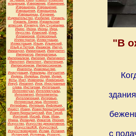
младенцев
,
Извержение
,
Извинение
,
Извращенец
,
Извращение
,
Извращения
,
Извращенка
,
Извращенцы
,
Изгнание
,
Издевательство
,
Изобилие
,
Израиль
,
Израиль. Евреи
,
Израильская
агрессия
,
Изумруд
,
Ииу Сусираджа
,
Икинс
,
Икона
,
Иконы
,
Икра
,
Икусство
,
Иланский
,
Илия
,
Илларионов
,
Иллюзорный
,
"В о
Иллюстратор
,
Иллюстрации
,
Иллюстрация
,
Ильин
,
Ильинский
,
Ильф и Петров
,
Имажизм
,
Имгур
,
Иммануил
,
Иммиграция
,
Иммунитет
,
Император
,
Императрица
,
Империализм
,
Империя
,
Импичмент
,
Импотент
,
Импотент.
,
Импотенция
,
Импресионизм
,
Импрессионизм
,
Инагенты
,
Инакомыслие
,
Ког
Инаугурация
,
Инвалиды
,
Ингушетия
,
Индеец
,
Индейцы
,
Индия
,
Индия.
Фоты
,
Инет
,
Инженеры
,
Инквизиция
,
Инкуб
,
Иноагент
,
Инок
,
Иностранные
слова
,
Инстаграм
,
Интеграция
,
Интеллектуал
,
Интеллектуалы
,
здания
Интеллигент
,
Интеллигенты
,
Интеллигенция
,
Интервью
,
Интересные лица
,
Интернет
,
Интерфакс
,
Интерьер
,
Инфляция
,
Инцест
,
Иоанн
,
Иоанн Кронштадский
,
беженц
Иоанн Кронштадтский
,
Ион Тихий
,
Ионтихий
,
Иосиф
,
Ирак
,
Иран
,
Ирина
,
Ирландия
,
Ирматов
,
Ирония
,
Искусство
,
Искусство декоративное
,
ИскусствоЖЖ
,
ИскусствоХ
,
с пода
Искусствоведение
,
Ислам
,
Испания
,
Испанский
,
Исповедь
,
Исраэлс
,