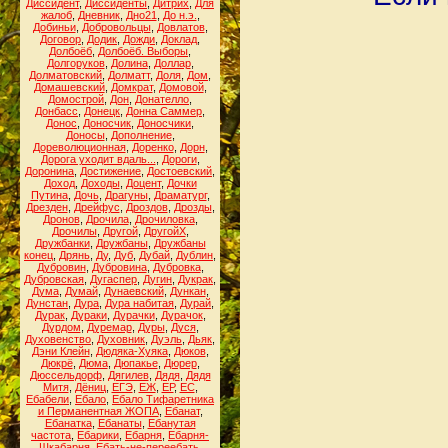
Диссидент
,
Диссиденты
,
Дитрих
,
Для
жалоб
,
Дневник
,
Дно21
,
До н.э.
,
Добиньи
,
Добровольцы
,
Довлатов
,
Договор
,
Додик
,
Дожди
,
Доклад
,
Долбоёб
,
Долбоёб. Выборы
,
Долгоруков
,
Долина
,
Доллар
,
Долматовский
,
Долматт
,
Доля
,
Дом
,
Домашевский
,
Домкрат
,
Домовой
,
Домострой
,
Дон
,
Донателло
,
Донбасс
,
Донецк
,
Донна Саммер
,
Донос
,
Доносчик
,
Доносчики
,
Доносы
,
Дополнение
,
Дореволюционная
,
Доренко
,
Дорн
,
Дорога уходит вдаль...
,
Дороги
,
Доронина
,
Достижение
,
Достоевский
,
Доход
,
Доходы
,
Доцент
,
Дочки
Путина
,
Дочь
,
Драгуны
,
Драматург
,
Дрезден
,
Дрейфус
,
Дроздов
,
Дрозды
,
Дронов
,
Дрочила
,
Дрочиловка
,
Дрочилы
,
Другой
,
ДругойХ
,
Дружбанки
,
Дружбаны
,
Дружбаны
конец
,
Дрянь
,
Ду
,
Дуб
,
Дубай
,
Дублин
,
Дубровин
,
Дубровина
,
Дубровка
,
Дубровская
,
Дугаспер
,
Дугин
,
Дукрак
,
Дума
,
Думай
,
Дунаевский
,
Дункан
,
Дунстан
,
Дура
,
Дура набитая
,
Дурай
,
Дурак
,
Дураки
,
Дурачки
,
Дурачок
,
Дурдом
,
Дуремар
,
Дуры
,
Дуся
,
Духовенство
,
Духовник
,
Дуэль
,
Дьяк
,
Дэни Клейн
,
Дюдяка-Хуяка
,
Дюков
,
Дюкрё
,
Дюма
,
Дюпакье
,
Дюрер
,
Дюссельдорф
,
Дягилев
,
Дядя
,
Дядя
Митя
,
Дёниц
,
ЕГЭ
,
ЕЖ
,
ЕР
,
ЕС
,
Ебабели
,
Ебало
,
Ебало Тифаретника
и Перманентная ЖОПА
,
Ебанат
,
Ебанатка
,
Ебанаты
,
Ебанутая
частота
,
Ебарики
,
Ебарня
,
Ебарня-
Шкабарня
,
Ебать-не-переебать
,