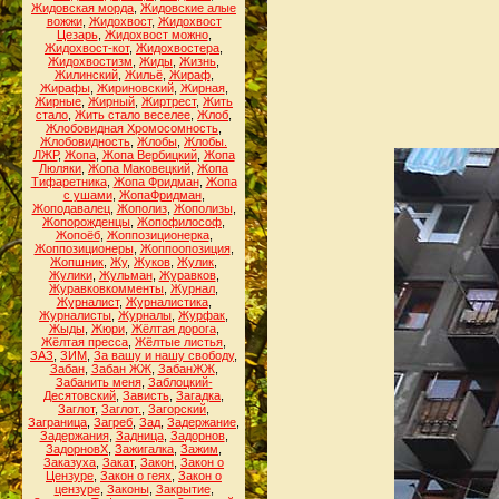
Жидовская морда
,
Жидовские алые
вожжи
,
Жидохвост
,
Жидохвост
Цезарь
,
Жидохвост можно
,
Жидохвост-кот
,
Жидохвостера
,
Жидохвостизм
,
Жиды
,
Жизнь
,
Жилинский
,
Жильё
,
Жираф
,
Жирафы
,
Жириновский
,
Жирная
,
Жирные
,
Жирный
,
Жиртрест
,
Жить
стало
,
Жить стало веселее
,
Жлоб
,
Жлобовидная Хромосомность
,
Жлобовидность
,
Жлобы
,
Жлобы.
ЛЖР
,
Жопа
,
Жопа Вербицкий
,
Жопа
Люляки
,
Жопа Маковецкий
,
Жопа
Тифаретника
,
Жопа Фридман
,
Жопа
с ушами
,
ЖопаФридман
,
Жоподавалец
,
Жополиз
,
Жополизы
,
Жопорожденцы
,
Жопофилософ
,
Жопоёб
,
Жоппозиционерка
,
Жоппозиционеры
,
Жоппоопозиция
,
Жопшник
,
Жу
,
Жуков
,
Жулик
,
Жулики
,
Жульман
,
Журавков
,
Журавковкомменты
,
Журнал
,
Журналист
,
Журналистика
,
Журналисты
,
Журналы
,
Журфак
,
Жыды
,
Жюри
,
Жёлтая дорога
,
Жёлтая пресса
,
Жёлтые листья
,
ЗАЗ
,
ЗИМ
,
За вашу и нашу свободу
,
Забан
,
Забан ЖЖ
,
ЗабанЖЖ
,
Забанить меня
,
Заблоцкий-
Десятовский
,
Зависть
,
Загадка
,
Заглот
,
Заглот.
,
Загорский
,
Заграница
,
Загреб
,
Зад
,
Задержание
,
Задержания
,
Задница
,
Задорнов
,
ЗадорновХ
,
Зажигалка
,
Зажим
,
Заказуха
,
Закат
,
Закон
,
Закон о
Цензуре
,
Закон о геях
,
Закон о
цензуре
,
Законы
,
Закрытие
,