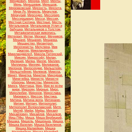
Мендкович
,
Менора
,
Мент
,
Менты
,
Мень
,
Меньшевик
,
Меньшов
,
Мережковский
,
Мерзость
,
Мерзота
,
Мери Лу
,
Меркель
,
Меркулов
,
Меркурий
,
Мерседес
,
Мессерер
,
Мессершмидт
,
Месси
,
Мессия
,
Местная Скотина
,
Местные
,
Месть
,
Метальников
,
Метальников Углич и
бабушка
,
Метальников о Толстом
,
Метафизическая живопись
,
Метеорит
,
Метки
,
Мехмат
,
Мечников
,
Мещане
,
Мещанин
,
Мещанка
,
Мещанство
,
Мизантроп
,
Мизогинисты
,
Мизулина
,
Мик
Джаггер
,
Микеланджело
,
МикеланджелоХ
,
Микола Питерский
,
Микоян
,
Микрософт
,
Милан
,
Милиция
,
Милка
,
Милле
,
Миллер
,
Миллионы
,
Милляр
,
Милованов
,
Милонов
,
Милосердие
,
Мильштейн
,
Мильштейнню
,
Милюков
,
Мимоза
,
Минет
,
Минетка
,
Минетки
,
Минздрав
,
Мини-юбка
,
Министр
,
Министр
обороны
,
Министры
,
Миннелли
,
Минск
,
Минтчица
,
Мир
,
Мир во всём
мире
,
Мирзоян
,
Мирные
,
Миро
,
Миролюбие
,
Миронов
,
Мирослава
,
Мирювисч
,
Миссон
,
Мистика
,
Митина
,
Митина-жопа
,
Митинаню
,
Митинг
,
Митрич
,
Митрополит
,
Митрополит Волоколамский
,
Митя
,
Митяй
,
Мифи
,
Мифы
,
Михаил
Михайлович
,
Михайлов
,
Михалков
,
Миш.ПФы
,
Миша
,
Миша Вербицкий
,
Мишака
,
Мишель
,
Мишенька
,
Мишка
,
Мишка Вазелин
,
Мишка Вазелинов
,
Мишка Малаейкин
,
Мишка
Малафейкин
,
Мишка Малофей
,