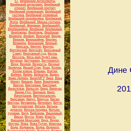
57
,
Вербицкий Антисемиты
,
Вербицкий антисемит
,
Вербицкий
откроет
,
Вербицкий портрет
,
Вербицкий провокация
,
Вербицкий
скотина
,
Вербицкий уязвимый
,
Вербицкий-педофиляка
,
Вербицкий.
Жопа
,
Вербицкий. Мишка скотина
,
Вербицкий. Фридман
,
ВербицкийХ
,
Вербицкийню
,
Вербицкй
,
Вербицкмй
,
Верблюды
,
Верблядь
,
Вербцкая
,
Вервеер
,
Вервир
,
Вергилий
,
Верди
,
Веризм
,
Верицкийню
,
Верлен
,
Вермеер
,
Верницкий
,
Верный
,
Версаль
,
Вертеп
,
Вертер
,
Вертинский
,
Вертолёт
,
Верховный
Совет
,
Верховный суд
,
Весна
,
Вессель
,
Весь мир будет наш
,
Ветеран
,
Веттриано
,
ВеттрианоХ
,
Вехи
,
Вечеря
,
Вечность
,
Вечные
Дине 
Вонючки
,
Вещий Олег
,
Взад
,
Взлом
,
Взлом компа
,
Взрывы
,
Взятки
,
Вибеке
,
Вибер
,
Вибратор
,
Видео
,
Виже-Лебрён
,
ВизитМГУ
,
Вика
,
Вика
Минет
,
Виканю
,
Вики
,
Википедия
,
Виктор
,
Викторина
,
Виктория
,
201
Вильгельм
,
Вильсон
,
Винд
,
Винегра
,
Винни-Пух
,
Винница
,
Вино
,
Виноградов
,
Винтерхальтер
,
Вирсавия
,
Вирус
,
Вирусы
,
Виски
,
Висуны
,
Витамины
,
Виткевич
,
Витте
,
Витухновская
,
Витька
,
Витька-
дурачок
,
Витька-пиздяка
,
Витька-
тупарик
,
Витя
,
Вифлеем
,
Вишневый
,
Виька
,
Вкусы
,
Влад
,
Власть
,
Внешняя Монголия
,
Внук
,
Внуки
,
Внучки
,
Вова
,
Вова Путин
,
Вовочка
,
Вода
,
Водевиль
,
Водка
,
Водород
,
Водородная бомба
,
Водочка
,
Водяра
,