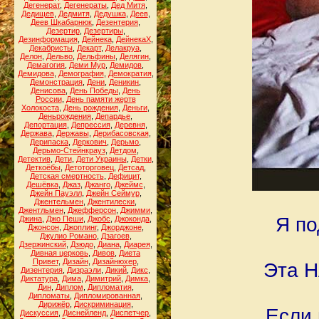
Дегенерат
,
Дегенераты
,
Дед Митя
,
Дедищев
,
Дедмитя
,
Дедушка
,
Деев
,
Деев Шкабарнюк
,
Дезентерия
,
Дезертир
,
Дезертиры
,
Дезинформация
,
Дейнека
,
ДейнекаХ
,
Декабристы
,
Декарт
,
Делакруа
,
Делон
,
Дельво
,
Дельфины
,
Делягин
,
Демагогия
,
Деми Мур
,
Демидов
,
Демидова
,
Демография
,
Демократия
,
Демонстрация
,
Дени
,
Деникин
,
Денисова
,
День Победы
,
День
России
,
День памяти жертв
Холокоста
,
День рождения
,
Деньги
,
Деньрождения
,
Депардье
,
Депортация
,
Депрессия
,
Деревня
,
Держава
,
Державы
,
Дерибасовская
,
Дерипаска
,
Деркович
,
Дерьмо
,
Дерьмо-Стейнкрауз
,
Детдом
,
Детектив
,
Дети
,
Дети Украины
,
Детки
,
Деткоёбы
,
Детоторговец
,
Детсад
,
Детская смертность
,
Дефицит
,
Дешёвка
,
Джаз
,
Джанго
,
Джеймс
,
Джейн Пауэлл
,
Джейн Сеймур
,
Джентельмен
,
Джентилески
,
Джентльмен
,
Джефферсон
,
Джимми
,
Я по
Джина
,
Джо Пеши
,
Джобс
,
Джоконда
,
Джонсон
,
Джоплинг
,
Джорджоне
,
Джулио Романо
,
Дзагоев
,
Дзержинский
,
Дзюдо
,
Диана
,
Диарея
,
Дивная церковь
,
Дивов
,
Диета
Привет
,
Дизайн
,
Дизайнюхер
,
Эта Н
Дизентерия
,
Дизраэли
,
Дикий
,
Дикс
,
Диктатура
,
Дима
,
Димитрий
,
Димка
,
Дин
,
Диплом
,
Дипломатия
,
Дипломаты
,
Дипломированная
,
Дирижёр
,
Дискриминация
,
Если 
Дискуссия
,
Диснейленд
,
Диспетчер
,