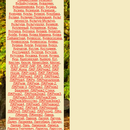
Кубофутуризм
,
Кувалдин
,
Кувшинникова
,
Кугач
,
Куздра
,
Кузнец
,
Кузнецов
,
Кузнецов.
,
Куинджи
,
Куклы
,
Кукмор
,
Кукобака
,
Кулаки
,
Кулидар Провокация
,
Культ
личности
,
Культур-Мультур
,
Культура
,
Культуролог
,
Куников
,
Купленный
,
Куприянов
,
Купцы
,
Купчиха
,
Купчихи
,
Кураев
,
Куратор
,
Курбе
,
Курва
,
Курва Мамина
,
Курва
Тифаретная
,
Курвосос
,
Курвососина
,
Курвососка
,
Курвососы
,
Курвы
,
Курица
,
Курли
,
Курочка
,
Курск
,
Курчатов
,
Кустик
,
Кустодиев
,
КустодиевХ
,
Кутепов
,
Кутузов
,
Кутузова
,
Кухарка
,
Кухня
,
Кучма
,
Куш
,
Кшесинская
,
Кьюкор
,
Кэт
,
Кюстин
,
Кюхля
,
Кёнигсберг
,
Кёртис
,
ЛГБТ
,
ЛДПР
,
ЛДР
,
ЛЖ
,
ЛЖЛ
,
ЛЖР
,
ЛЖР Жопа
,
ЛЖР ЛЖРнов2
,
ЛЖР
Носик
,
ЛЖР-нов3
,
ЛЖР. ЛЖРнов
,
ЛЖР. ЛЖРнов2
,
ЛЖР3
,
ЛЖРНов2
,
ЛЖРНов4
,
ЛЖРн
,
ЛЖРначалонов
,
ЛЖРнлв
,
ЛЖРнов
,
ЛЖРнов-2
,
ЛЖРнов-3
,
ЛЖРнов2
,
ЛЖРнов2
Бразилия
,
ЛЖРнов2 Стихи
,
ЛЖРнов2.
,
ЛЖРнов2нов2
,
ЛЖРнов3
,
ЛЖРнов3 ЛЖР
,
ЛЖРнов3Грек
,
ЛЖРнов3Икусство
,
ЛЖРнов3нов3
,
ЛЖРнов4
,
ЛЖРнов5
,
ЛЖРновое2
,
ЛЖРов2
,
ЛЖРов4
,
ЛЖРпрощай
,
ЛЖРпуб
,
ЛЖРтов2
,
ЛЖРуход1
,
ЛЖр
,
ЛЖрнов
,
ЛЖрнов2
,
Лавра
,
Лаврентий
,
Лавров
,
Лагеря
,
Лагуна
,
Ладен
,
Лазарева
,
Лангобард
,
Ландау
,
Ланкар
,
Лань
,
Ларионов
,
Лариса
,
Лариса Гнаткевич
,
Лариска
,
Ларссон
,