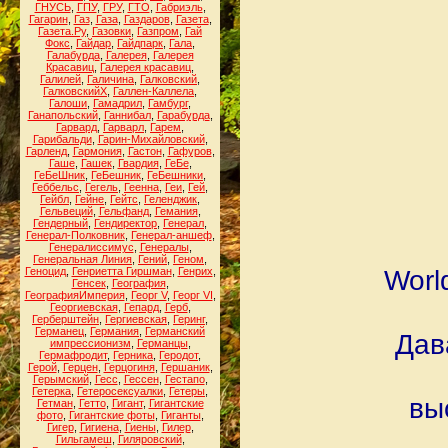
ГНУСЬ
,
ГПУ
,
ГРУ
,
ГТО
,
Габриэль
,
Гагарин
,
Газ
,
Газа
,
Газдаров
,
Газета
,
Газета.Ру
,
Газовки
,
Газпром
,
Гай
Фокс
,
Гайдар
,
Гайдпарк
,
Гала
,
Галабурда
,
Галерея
,
Галерея
Красавиц
,
Галерея красавиц
,
Галилей
,
Галичина
,
Галковский
,
ГалковскийХ
,
Галлен-Каллела
,
Галоши
,
Гамадрил
,
Гамбург
,
Ганапольский
,
Ганнибал
,
Гарабурда
,
Гарвард
,
Гарварл
,
Гарем
,
Гарибальди
,
Гарин-Михайловский
,
Гарленд
,
Гармония
,
Гастон
,
Гафуров
,
Гаше
,
Гашек
,
Гвардия
,
ГеБе
,
ГеБеШник
,
ГеБешник
,
ГеБешники
,
Геббельс
,
Гегель
,
Геенна
,
Геи
,
Гей
,
Гейбл
,
Гейне
,
Гейтс
,
Геленджик
,
Гельвеций
,
Гельфанд
,
Гемания
,
Гендерный
,
Гендиректор
,
Генерал
,
Генерал-Полковник
,
Генерал-аншеф
,
Генералиссимус
,
Генералы
,
Генеральная Линия
,
Гений
,
Геном
,
Геноцид
,
Генриетта Гиршман
,
Генрих
,
Worl
Генсек
,
География
,
ГеографияИмперия
,
Георг V
,
Георг VI
,
Георгиевская
,
Гепард
,
Герб
,
Герберштейн
,
Гергиевская
,
Геринг
,
Германец
,
Германия
,
Германский
Дав
импрессионизм
,
Германцы
,
Гермафродит
,
Герника
,
Геродот
,
Герой
,
Герцен
,
Герцогиня
,
Гершаник
,
Герымский
,
Гесс
,
Гессен
,
Гестапо
,
Гетерка
,
Гетеросексуалки
,
Гетеры
,
вы
Гетман
,
Гетто
,
Гигант
,
Гигантские
фото
,
Гигантские фоты
,
Гиганты
,
Гигер
,
Гигиена
,
Гиены
,
Гилер
,
Гильгамеш
,
Гиляровский
,