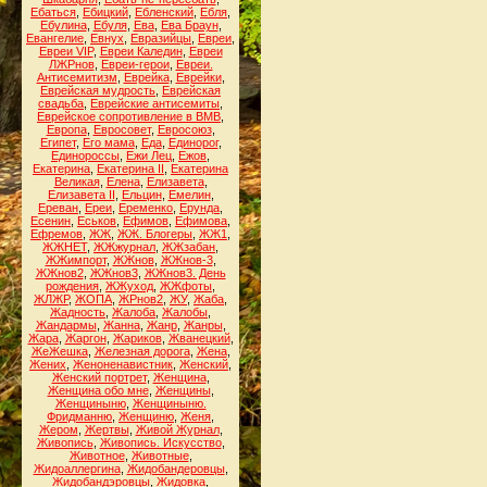
Ебаться
,
Ебицкий
,
Ебленский
,
Ебля
,
Ебулина
,
Ебуля
,
Ева
,
Ева Браун
,
Евангелие
,
Евнух
,
Евразийцы
,
Евреи
,
Евреи VIP
,
Евреи Каледин
,
Евреи
ЛЖРнов
,
Евреи-герои
,
Евреи.
Антисемитизм
,
Еврейка
,
Еврейки
,
Еврейская мудрость
,
Еврейская
свадьба
,
Еврейские антисемиты
,
Еврейское сопротивление в ВМВ
,
Европа
,
Евросовет
,
Евросоюз
,
Египет
,
Его мама
,
Еда
,
Единорог
,
Единороссы
,
Ежи Лец
,
Ежов
,
Екатерина
,
Екатерина II
,
Екатерина
Великая
,
Елена
,
Елизавета
,
Елизавета II
,
Ельцин
,
Емелин
,
Ереван
,
Ереи
,
Еременко
,
Ерунда
,
Есенин
,
Еськов
,
Ефимов
,
Ефимова
,
Ефремов
,
ЖЖ
,
ЖЖ. Блогеры
,
ЖЖ1
,
ЖЖНЕТ
,
ЖЖжурнал
,
ЖЖзабан
,
ЖЖимпорт
,
ЖЖнов
,
ЖЖнов-3
,
ЖЖнов2
,
ЖЖнов3
,
ЖЖнов3. День
рождения
,
ЖЖуход
,
ЖЖфоты
,
ЖЛЖР
,
ЖОПА
,
ЖРнов2
,
ЖУ
,
Жаба
,
Жадность
,
Жалоба
,
Жалобы
,
Жандармы
,
Жанна
,
Жанр
,
Жанры
,
Жара
,
Жаргон
,
Жариков
,
Жванецкий
,
ЖеЖешка
,
Железная дорога
,
Жена
,
Жених
,
Женоненавистник
,
Женский
,
Женский портрет
,
Женщина
,
Женщина обо мне
,
Женщины
,
Женщиныню
,
Женщиныню.
Фридманню
,
Женщиню
,
Женя
,
Жером
,
Жертвы
,
Живой Журнал
,
Живопись
,
Живопись. Искусство
,
Животное
,
Животные
,
Жидоаллергина
,
Жидобандеровцы
,
Жидобандэровцы
,
Жидовка
,