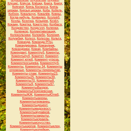
Клуцис
,
Кляуза
,
Клёцки
,
Книга
,
Книги
,
Княгиня
,
Князь Космоса
,
Князь
церкви
,
Князья церкви
,
Коба
,
Кобель
,
Кобзон
,
Ковальчук
,
Ковалёв
,
Ковры
,
Когда-нибудь
,
Кодвидео
,
Козлоёб
,
Козлы
,
Козочка
,
Козырев
,
Козёл
,
Кокаин
,
Кокетка
,
Кокетство
,
Колбаса
,
Колдовство
,
Колдуэлл
,
Коленки
,
Коленкор
,
Коллективизация
,
Колокольчики
,
Коломбо
,
Колония
,
Колумбия
,
Колхоз
,
Колхозы
,
Кольта
,
Команда
,
Команда РПЦ
,
Командировка
,
Командник
,
Командники
,
Комар
,
Комбайны
,
Комендант
,
Коментпуб
,
Коменты
,
Коментыпуб
,
Комитет
,
Коммент
,
Коммент ютюб
,
Коммент-угроза
,
Комменткосырева
,
Комментпуб
,
Комменты
,
Комменты 34
,
Комменты
огромные
,
Комменты-перекрытие
,
Комменты-спам
,
Комменты23
,
Комменты25
,
Комменты39
,
Комменты70
,
Комменты8
,
Комменты9
,
Комменты97
,
КомментыВалдор
,
КомментыГеоргиевская
,
КомментыЖЖ
,
КомментыЮтюб
,
Комментыаноны
,
Комментыгерманец
,
Комментыдоцент
,
Комментыжидохвост
,
Комментыжуравков
,
Комментызакрыты
,
Комментыизраиль
,
Комментыискусство
,
Комментыкарпов
,
Комментыклон
,
Комментыкопейкин
,