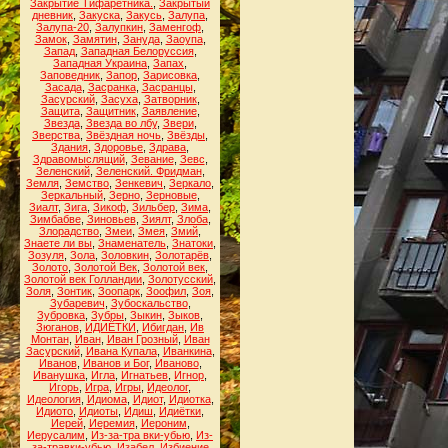
Закрытие Тифаретника.
,
Закрытый
дневник
,
Закуска
,
Закусь
,
Залупа
,
Залупа-20
,
Залупкин
,
Заменгоф
,
Замок
,
Замятин
,
Зануда
,
Заоупа
,
Запад
,
Западная Белоруссия
,
Западная Украина
,
Запах
,
Заповедник
,
Запор
,
Зарисовка
,
Засада
,
Засранка
,
Засранцы
,
Засурский
,
Засуха
,
Затворник
,
Защита
,
Защитник
,
Заявление
,
Звезда
,
Звезда во лбу
,
Звери
,
Зверства
,
Звёздная ночь
,
Звёзды
,
Здания
,
Здоровье
,
Здрава
,
Здравомыслящий
,
Зевание
,
Зевс
,
Зеленский
,
Зеленский. Фридман
,
Земля
,
Земство
,
Зенкевич
,
Зеркало
,
Зеркальный
,
Зерно
,
Зерновые
,
Зиалт
,
Зига
,
Зикоф
,
Зильбер
,
Зима
,
Зимбабве
,
Зиновьев
,
Зиялт
,
Злоба
,
Злорадство
,
Змеи
,
Змея
,
Змий
,
Знаете ли вы
,
Знаменатель
,
Знатоки
,
Зозуля
,
Зола
,
Золовкин
,
Золотарёв
,
Золото
,
Золотой Век
,
Золотой век
,
Золотой век Голландии
,
Золотусский
,
Золя
,
Зонтик
,
Зоопарк
,
Зоофил
,
Зоя
,
Зубаревич
,
Зубоскальство
,
Зубровка
,
Зубры
,
Зыкин
,
Зыков
,
Зюганов
,
ИДИЁТКИ
,
Ибигдан
,
Ив
Монтан
,
Иван
,
Иван Грозный
,
Иван
Засурский
,
Ивана Купала
,
Иванкина
,
Иванов
,
Иванов и Бог
,
Иваново
,
Иванушка
,
Игла
,
Игнатьев
,
Игнор
,
Игорь
,
Игра
,
Игры
,
Идеолог
,
Идеология
,
Идиома
,
Идиот
,
Идиотка
,
Идиото
,
Идиоты
,
Идиш
,
Идиётки
,
Иерей
,
Иеремия
,
Иероним
,
Иерусалим
,
Из-за-тра вки-убью
,
Из-
за-травки-убью
,
Изабел
,
Избиение