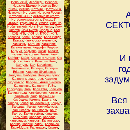
Испанский
,
Исповедь
,
Исраэлс
,
Исраэль Шамир
,
Иссахар Бер
Рыбак
,
Истина
,
Истомин
,
Истомина
,
Историки
,
История
,
История России
,
История СССР
,
История искусств
,
Историяжидохвоста
,
Исход
,
Ит
,
СЕКТО
Италия
,
Иудейщина
,
Ихлов
,
Ищенко
,
Йобачевский
,
Йога
,
Йом Кипур
,
Йом-
Киппур
,
Йом-Кипур
,
Йорданс
,
КАЛ
,
КВД
,
КГБ
,
КЛОНЫ
,
КПСС
,
КСП
,
Кабаева
,
Кабак
,
Кабаре
,
Кабо-Верде
,
Кавказ
,
Кавказская пленница
,
Кавказцы
,
Каганов
,
Каганович
,
Кагановмама
,
Каддафи
,
Кадило
,
Кадмус
,
Кадыров
,
Казак
,
Казаки
,
Казань
,
Казахстан
,
Казнь
,
Каин
,
И 
Кайботт
,
Кайф
,
Как меня читают
,
Как
ффсе
,
Какать
,
Какашки
,
Како
,
Кактусы
,
Кал
,
Калабеков
,
го
Калашников
,
Каледин
,
Каледин-
Ебарня
,
Каледин-Шкабарнюк
,
Каледин-Шкабарня
,
Каледин-донос
,
задум
Каледин-мандоотсос
,
Каледин-
пиздоотсос
,
Каледин. Антисемитизм
,
Калединню
,
Каледин— ГеБе
,
Календарь
,
Кали
,
Кали Юга
,
Кали юга
,
Калининград
,
Калифорния
,
Калиюга
,
Калмаков
,
Кало
,
Калюжный
,
Вся 
Камбоджа
,
Камень
,
Камчатка
,
Канада
,
Канал
,
Канализация
,
Кандид
,
Кандидат
,
Канзи
,
Каннибализм
,
захва
Каннибаллы
,
Каннибалы
,
Кант
,
Кантор
,
Канун войны
,
Канцлер.
Германия
,
Капелла
,
Капелло
,
Капернаум
,
Каперсы
,
Капильская
,
Капица
,
Капоне
,
Капри
,
Капричос
,
Кара-Мурза
,
Караваджо
,
Карате
,