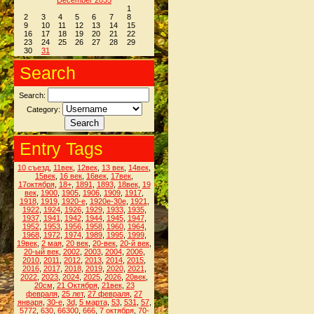
December 2035
1
2
3
4
5
6
7
8
9
10
11
12
13
14
15
16
17
18
19
20
21
22
23
24
25
26
27
28
29
30
31
Search
Search:
Category:
Entry Tags
10 съезд
,
11век
,
12век
,
13 век
,
14век
,
15век
,
16 век
,
16век
,
17век
,
17октября
,
18+
,
1891
,
1893
,
18век
,
19
век
,
1900
,
1905
,
1906
,
1909
,
1917
,
1918
,
1919
,
1920-е
,
1920е-30е
,
1921
,
1922
,
1924
,
1926
,
1929
,
1933
,
1935
,
1937
,
1941
,
1942
,
1944
,
1945
,
1947
,
1952
,
1953
,
1956
,
1958
,
1960
,
1964
,
1968
,
1972
,
1974
,
1989
,
1995
,
1999
,
19век
,
2 мая
,
20 век
,
20-век
,
20-й век
,
20-ый век
,
2002
,
2003
,
2004
,
2006
,
2010
,
2011
,
2012
,
2013
,
2014
,
2015
,
2016
,
2017
,
2018
,
2019
,
2020
,
2021
,
2022
,
2023
,
2024
,
2025
,
2026
,
20век
,
20см
,
21 Октября
,
21век
,
23
февраля
,
25 лет
,
27 февраля
,
27
января
,
30-е
,
3d
,
5 марта
,
53
,
531
,
57
,
5772
,
630
,
66300
,
666
,
7 октября
,
70-