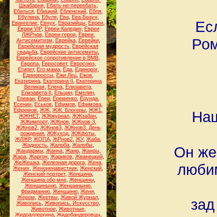
Шкабарня
,
Ебать-не-переебать
,
Ебаться
,
Ебицкий
,
Ебленский
,
Ебля
,
Ебулина
,
Ебуля
,
Ева
,
Ева Браун
,
Ес
Евангелие
,
Евнух
,
Евразийцы
,
Евреи
,
Евреи VIP
,
Евреи Каледин
,
Евреи
ЛЖРнов
,
Евреи-герои
,
Евреи.
Ром
Антисемитизм
,
Еврейка
,
Еврейки
,
Еврейская мудрость
,
Еврейская
свадьба
,
Еврейские антисемиты
,
Еврейское сопротивление в ВМВ
,
Европа
,
Евросовет
,
Евросоюз
,
Египет
,
Его мама
,
Еда
,
Единорог
,
Единороссы
,
Ежи Лец
,
Ежов
,
Екатерина
,
Екатерина II
,
Екатерина
Великая
,
Елена
,
Елизавета
,
Елизавета II
,
Ельцин
,
Емелин
,
Ереван
,
Ереи
,
Еременко
,
Ерунда
,
Есенин
,
Еськов
,
Ефимов
,
Ефимова
,
Ефремов
,
ЖЖ
,
ЖЖ. Блогеры
,
ЖЖ1
,
Наш
ЖЖНЕТ
,
ЖЖжурнал
,
ЖЖзабан
,
ЖЖимпорт
,
ЖЖнов
,
ЖЖнов-3
,
ЖЖнов2
,
ЖЖнов3
,
ЖЖнов3. День
рождения
,
ЖЖуход
,
ЖЖфоты
,
ЖЛЖР
,
ЖОПА
,
ЖРнов2
,
ЖУ
,
Жаба
,
Жадность
,
Жалоба
,
Жалобы
,
Он же
Жандармы
,
Жанна
,
Жанр
,
Жанры
,
Жара
,
Жаргон
,
Жариков
,
Жванецкий
,
ЖеЖешка
,
Железная дорога
,
Жена
,
любим
Жених
,
Женоненавистник
,
Женский
,
Женский портрет
,
Женщина
,
Женщина обо мне
,
Женщины
,
Женщиныню
,
Женщиныню.
Фридманню
,
Женщиню
,
Женя
,
Жером
,
Жертвы
,
Живой Журнал
,
зад
Живопись
,
Живопись. Искусство
,
Животное
,
Животные
,
Жидоаллергина
,
Жидобандеровцы
,