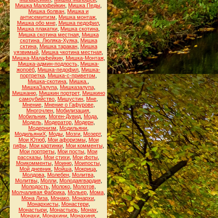
Мишка Малофейкин
,
Мишка Педы
,
Мишка болван
,
Мишка и
антисемитизм
,
Мишка монтаж
,
Мишка обо мне
,
Мишка педофил
,
Мишка плакатки
,
Мишка скотина
,
Мишка скотина местная
,
Мишка
скотина. Люляка-Хуяка
,
Мишка
сктина
,
Мишка таракан
,
Мишка
уязвимый
,
Мишка чкотина местная
,
Мишка-Малафейкин
,
Мишка-Монтаж
,
Мишка-админ-подлость
,
Мишка-
жопоёб
,
Мишка-педофил
,
Мишка-
портретка
,
Мишка-с-приветом
,
Мишка-скотина
,
Мишка.
,
МишкаЗалупа
,
Мишказалупа
,
Мишканю
,
Мишкин портрет
,
Мишкино
самоубийство
,
Мишустин
,
Мне
,
Мнение
,
Мнение о Гафурове
,
Многочлен
,
Мобилизация
,
Мобильник
,
Моген-Дувид
,
Мода
,
Модель
,
Модератор
,
Модерн
,
Модернизм
,
Модильяни
,
МодильяниХ
,
Моды
,
Мозги
,
Мозерт
,
Мои Ютюб
,
Мои афоризмы
,
Мои
гифы
,
Мои картинки
,
Мои комменты
,
Мои портреты
,
Мои посты
,
Мои
рассказы
,
Мои стихи
,
Мои фоты
,
Моикомменты
,
Моиню
,
Моипосты
,
Мой дневник
,
Мойша
,
Мокрица
,
Молдова
,
Молебен
,
Молитва
,
Молитвы
,
Молли
,
Молодаягвардия
,
Молодость
,
Молоко
,
Молотов
,
Молчаливая Фабрика
,
Мольер
,
Мома
,
Мона Лиза
,
Монако
,
Монархи
,
Монархисты
,
Монастери
,
Монастыри
,
Монастырь
,
Монах
,
Монахи
,
Монахини
,
Монахиня
,