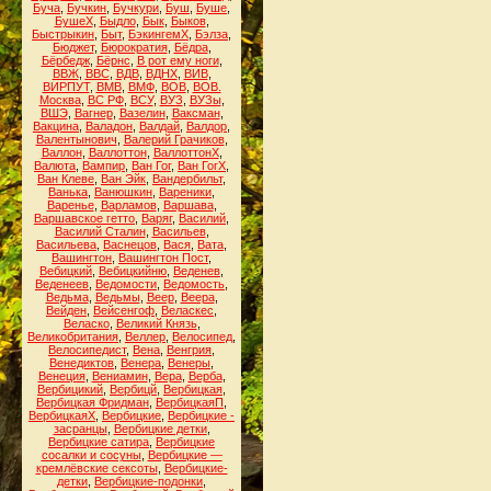
Буча
,
Бучкин
,
Бучкури
,
Буш
,
Буше
,
БушеХ
,
Быдло
,
Бык
,
Быков
,
Быстрыкин
,
Быт
,
БэкингемХ
,
Бэлза
,
Бюджет
,
Бюрократия
,
Бёдра
,
Бёрбедж
,
Бёрнс
,
В рот ему ноги
,
ВВЖ
,
ВВС
,
ВДВ
,
ВДНХ
,
ВИВ
,
ВИРПУТ
,
ВМВ
,
ВМФ
,
ВОВ
,
ВОВ.
Москва
,
ВС РФ
,
ВСУ
,
ВУЗ
,
ВУЗы
,
ВШЭ
,
Вагнер
,
Вазелин
,
Ваксман
,
Вакцина
,
Валадон
,
Валдай
,
Валдор
,
Валентынович
,
Валерий Грачиков
,
Валлон
,
Валлоттон
,
ВаллоттонХ
,
Валюта
,
Вампир
,
Ван Гог
,
Ван ГогХ
,
Ван Клеве
,
Ван Эйк
,
Вандербильт
,
Ванька
,
Ванюшкин
,
Вареники
,
Варенье
,
Варламов
,
Варшава
,
Варшавское гетто
,
Варяг
,
Василий
,
Василий Сталин
,
Васильев
,
Васильева
,
Васнецов
,
Вася
,
Вата
,
Вашингтон
,
Вашингтон Пост
,
Вебицкий
,
Вебицкийню
,
Веденев
,
Веденеев
,
Ведомости
,
Ведомость
,
Ведьма
,
Ведьмы
,
Веер
,
Веера
,
Вейден
,
Вейсенгоф
,
Веласкес
,
Веласко
,
Великий Князь
,
Великобритания
,
Веллер
,
Велосипед
,
Велосипедист
,
Вена
,
Венгрия
,
Венедиктов
,
Венера
,
Венеры
,
Венеция
,
Вениамин
,
Вера
,
Верба
,
Вербицикий
,
Вербицй
,
Вербицкая
,
Вербицкая Фридман
,
ВербицкаяП
,
ВербицкаяХ
,
Вербицкие
,
Вербицкие -
засранцы
,
Вербицкие детки
,
Вербицкие сатира
,
Вербицкие
сосалки и сосуны
,
Вербицкие —
кремлёвские сексоты
,
Вербицкие-
детки
,
Вербицкие-подонки
,