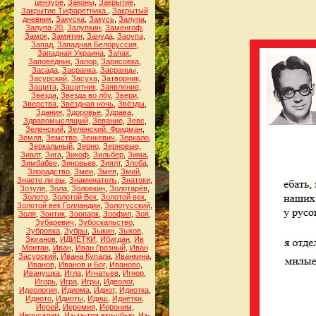
цензуре
,
Законы
,
Закрытие
,
Закрытие Тифаретника.
,
Закрытый
дневник
,
Закуска
,
Закусь
,
Залупа
,
Залупа-20
,
Залупкин
,
Заменгоф
,
Замок
,
Замятин
,
Зануда
,
Заоупа
,
Запад
,
Западная Белоруссия
,
Западная Украина
,
Запах
,
Заповедник
,
Запор
,
Зарисовка
,
Засада
,
Засранка
,
Засранцы
,
Засурский
,
Засуха
,
Затворник
,
Защита
,
Защитник
,
Заявление
,
Звезда
,
Звезда во лбу
,
Звери
,
Зверства
,
Звёздная ночь
,
Звёзды
,
Здания
,
Здоровье
,
Здрава
,
Здравомыслящий
,
Зевание
,
Зевс
,
Зеленский
,
Зеленский. Фридман
,
Земля
,
Земство
,
Зенкевич
,
Зеркало
,
Зеркальный
,
Зерно
,
Зерновые
,
Зиалт
,
Зига
,
Зикоф
,
Зильбер
,
Зима
,
Зимбабве
,
Зиновьев
,
Зиялт
,
Злоба
,
Злорадство
,
Змеи
,
Змея
,
Змий
,
Знаете ли вы
,
Знаменатель
,
Знатоки
,
Зозуля
,
Зола
,
Золовкин
,
Золотарёв
,
Золото
,
Золотой Век
,
Золотой век
,
Золотой век Голландии
,
Золотусский
,
Золя
,
Зонтик
,
Зоопарк
,
Зоофил
,
Зоя
,
Зубаревич
,
Зубоскальство
,
Зубровка
,
Зубры
,
Зыкин
,
Зыков
,
Зюганов
,
ИДИЁТКИ
,
Ибигдан
,
Ив
Монтан
,
Иван
,
Иван Грозный
,
Иван
Засурский
,
Ивана Купала
,
Иванкина
,
Иванов
,
Иванов и Бог
,
Иваново
,
Иванушка
,
Игла
,
Игнатьев
,
Игнор
,
Игорь
,
Игра
,
Игры
,
Идеолог
,
Идеология
,
Идиома
,
Идиот
,
Идиотка
,
Идиото
,
Идиоты
,
Идиш
,
Идиётки
,
Иерей
,
Иеремия
,
Иероним
,
Иерусалим
,
Из-за-тра вки-убью
,
Из-