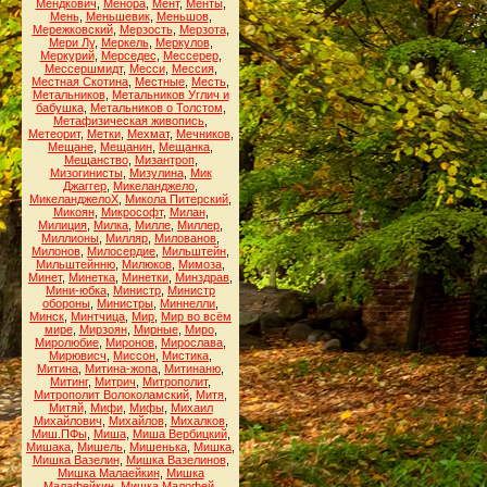
Мендкович
,
Менора
,
Мент
,
Менты
,
Мень
,
Меньшевик
,
Меньшов
,
Мережковский
,
Мерзость
,
Мерзота
,
Мери Лу
,
Меркель
,
Меркулов
,
Меркурий
,
Мерседес
,
Мессерер
,
Мессершмидт
,
Месси
,
Мессия
,
Местная Скотина
,
Местные
,
Месть
,
Метальников
,
Метальников Углич и
бабушка
,
Метальников о Толстом
,
Метафизическая живопись
,
Метеорит
,
Метки
,
Мехмат
,
Мечников
,
Мещане
,
Мещанин
,
Мещанка
,
Мещанство
,
Мизантроп
,
Мизогинисты
,
Мизулина
,
Мик
Джаггер
,
Микеланджело
,
МикеланджелоХ
,
Микола Питерский
,
Микоян
,
Микрософт
,
Милан
,
Милиция
,
Милка
,
Милле
,
Миллер
,
Миллионы
,
Милляр
,
Милованов
,
Милонов
,
Милосердие
,
Мильштейн
,
Мильштейнню
,
Милюков
,
Мимоза
,
Минет
,
Минетка
,
Минетки
,
Минздрав
,
Мини-юбка
,
Министр
,
Министр
обороны
,
Министры
,
Миннелли
,
Минск
,
Минтчица
,
Мир
,
Мир во всём
мире
,
Мирзоян
,
Мирные
,
Миро
,
Миролюбие
,
Миронов
,
Мирослава
,
Мирювисч
,
Миссон
,
Мистика
,
Митина
,
Митина-жопа
,
Митинаню
,
Митинг
,
Митрич
,
Митрополит
,
Митрополит Волоколамский
,
Митя
,
Митяй
,
Мифи
,
Мифы
,
Михаил
Михайлович
,
Михайлов
,
Михалков
,
Миш.ПФы
,
Миша
,
Миша Вербицкий
,
Мишака
,
Мишель
,
Мишенька
,
Мишка
,
Мишка Вазелин
,
Мишка Вазелинов
,
Мишка Малаейкин
,
Мишка
Малафейкин
,
Мишка Малофей
,