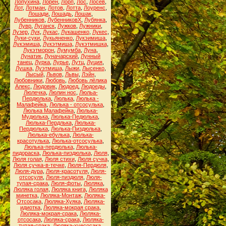
Лопухина
,
Лорен
,
Лорп
,
Лос
,
Лосев
,
Лот
,
Лотман
,
Лотов
,
Лотта
,
Лоуренс
,
Лошади
,
Лошадь
,
Лошак
,
Лубенников
,
ЛубенниковХ
,
Лубянка
,
Лувр
,
Луганск
,
Лужков
,
Лужники
,
Лузер
,
Лук
,
Лукас
,
Лукашенко
,
Лукес
,
Луки-суки
,
Лукьяненко
,
Лукэимиша
,
Лукэмиша
,
Лукэтмиша
,
Лукэтмишка
,
Лукэтморон
,
Лумумба
,
Луна
,
Лунатик
,
Луначарский
,
Лунный
танец
,
Лурка
,
Лурье
,
Лутц
,
Луция
,
Лушка
,
Луэтмиша
,
Лыжи
,
Лысенко
,
Лысый
,
Львов
,
Львы
,
Лэйн
,
Любовники
,
Любовь
,
Любовь лёлика
Алекс
,
Людовик
,
Людоед
,
Людоеды
,
Люлечка
,
Люлин нос
,
Люльа-
Пердюлька
,
Люлька
,
Люлька -
Малафейка
,
Люлька - отсосулька
,
Люлька Малафейка
,
Люлька-
Мудюлька
,
Люлька-Педюлька
,
Люлька-Пердлька
,
Люлька-
Пердюлька
,
Люлька-Пиздюлька
,
Люлька-ебулька
,
Люлька-
красотулька
,
Люлька-отсосулька
,
Люлька-пердюлька
,
Люлька-
пидораска
,
Люлька-пиздюлька
,
Люля
,
Люля голая
,
Люля стихи
,
Люля сучка
,
Люля сучка-в-течке
,
Люля-Пердюля
,
Люля-дура
,
Люля-красотуля
,
Люля-
отсосуля
,
Люля-пиздюля
,
Люля-
тупая-срака
,
Люля-фоты
,
Люляка
,
Люляка голая
,
Люляка книга
,
Люляка
минетка
,
Люляка-Монтаж
,
Люляка-
Отсосака
,
Люляка-Хуяка
,
Люляка-
идиотка
,
Люляка-мокрая срака
,
Люляка-мокрая-срака
,
Люляка-
отсосака
,
Люляка-срака
,
Люляка-
тупая-срака
,
Люляка-хуесосака
,