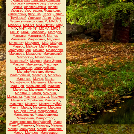
Люляка-хуй-ей-в-сраку
,
Люляка-
хуяка
,
Люляка=Хуяка
,
Люляч
,
Люмьер
,
Люстрация
,
Люццифер
,
Лягушатник
,
Лягушка
,
Лялёк
,
Ляпис-
Трубецкой
,
Ляпкало
,
Лёлик
,
Лёха
,
Лёша-свинья-хороша
,
М
,
МАКАКА
,
МАКАКО
,
МАТАН
,
МАТАНючки
,
МВД
,
МГУ
,
МИТ
,
МИФИ
,
МОМА
,
МРОТ
,
МФТИ
,
МХАТ
,
Мавзолей
,
Магадан
,
Магнаты
,
Магнитский
,
Магнум
,
Магомаев
,
Мадовошки
,
Мадонна
,
Мазохист
,
Маиуполь
,
Май
,
Майдан
,
Майерс
,
Майков
,
Майн Кампф
,
Майсурян
,
Мак
,
Макака
,
Макаревич
,
Макарова
,
Макароны
,
Маковецкий
,
Маковский
,
Маковский В
,
МаковскийХ
,
Макрон
,
Макс Эрнст
,
Максим
,
Максимов
,
Макспарк
,
Малафейка
,
Малафейкины
,
Малафейные шестёрки.
,
Малафейный
,
Малафья
,
Малевич
,
Маленков
,
Малер
,
Малка
,
Малофейкин
,
Мальвина
,
Мальгин
,
Мальцев
,
Мальчевский
,
Мальчик
,
Мальчиш
,
Малютин
,
Малявин
,
МалявинХ
,
Мама
,
Мамаша
,
Мамашка
,
Мамина паскуда
,
Маммен
,
Маммуся Стребкова
,
Мамонтов
,
Мамочка
,
Мамуся
,
Мамуся Хуйла
,
Мамут
,
Манда
,
Мандела
,
Мандель
,
Мандельштам
,
Мандовошка
,
Мандовошки
,
Мандовошкина
,
Мандолина
,
Мандоотсос
,
Мандохвостов-Вербуёцкий.
,
Мане
,
МанеХ
,
Манежка
,
Манизер
,
Манила
,
Манин
,
Манифест
,
Мания
,
Манкунян
,
Манос
,
Мануэль
,
Маньеризм
,