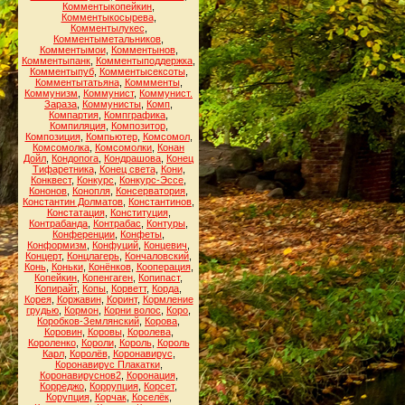
Комментыкопейкин
,
Комментыкосырева
,
Комментылукес
,
Комментыметальников
,
Комментымои
,
Комментынов
,
Комментыпанк
,
Комментыподдержка
,
Комментыпуб
,
Комментысексоты
,
Комментытатьяна
,
Коммменты
,
Коммунизм
,
Коммунист
,
Коммунист.
Зараза
,
Коммунисты
,
Комп
,
Компартия
,
Компграфика
,
Компиляция
,
Композитор
,
Композиция
,
Компьютер
,
Комсомол
,
Комсомолка
,
Комсомолки
,
Конан
Дойл
,
Кондопога
,
Кондрашова
,
Конец
Тифаретника
,
Конец света
,
Кони
,
Конквест
,
Конкурс
,
Конкурс-Эссе
,
Кононов
,
Конопля
,
Консерватория
,
Константин Долматов
,
Константинов
,
Констатация
,
Конституция
,
Контрабанда
,
Контрабас
,
Контуры
,
Конференции
,
Конфеты
,
Конформизм
,
Конфуций
,
Концевич
,
Концерт
,
Концлагерь
,
Кончаловский
,
Конь
,
Коньки
,
Конёнков
,
Кооперация
,
Копейкин
,
Копенгаген
,
Копипаст
,
Копирайт
,
Копы
,
Корветт
,
Корда
,
Корея
,
Коржавин
,
Коринт
,
Кормление
грудью
,
Кормон
,
Корни волос
,
Коро
,
Коробков-Землянский
,
Корова
,
Коровин
,
Коровы
,
Королева
,
Короленко
,
Короли
,
Король
,
Король
Карл
,
Королёв
,
Коронавирус
,
Коронавирус Плакатки
,
Коронавируснов2
,
Коронация
,
Корреджо
,
Коррупция
,
Корсет
,
Корупция
,
Корчак
,
Коселёк
,