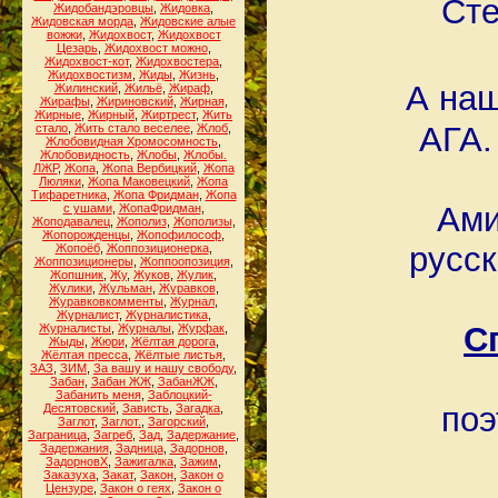
Сте
Жидобандэровцы
,
Жидовка
,
Жидовская морда
,
Жидовские алые
вожжи
,
Жидохвост
,
Жидохвост
Цезарь
,
Жидохвост можно
,
Жидохвост-кот
,
Жидохвостера
,
Жидохвостизм
,
Жиды
,
Жизнь
,
А на
Жилинский
,
Жильё
,
Жираф
,
Жирафы
,
Жириновский
,
Жирная
,
Жирные
,
Жирный
,
Жиртрест
,
Жить
АГА.
стало
,
Жить стало веселее
,
Жлоб
,
Жлобовидная Хромосомность
,
Жлобовидность
,
Жлобы
,
Жлобы.
ЛЖР
,
Жопа
,
Жопа Вербицкий
,
Жопа
Люляки
,
Жопа Маковецкий
,
Жопа
Тифаретника
,
Жопа Фридман
,
Жопа
Ами
с ушами
,
ЖопаФридман
,
Жоподавалец
,
Жополиз
,
Жополизы
,
Жопорожденцы
,
Жопофилософ
,
русск
Жопоёб
,
Жоппозиционерка
,
Жоппозиционеры
,
Жоппоопозиция
,
Жопшник
,
Жу
,
Жуков
,
Жулик
,
Жулики
,
Жульман
,
Журавков
,
Журавковкомменты
,
Журнал
,
Журналист
,
Журналистика
,
С
Журналисты
,
Журналы
,
Журфак
,
Жыды
,
Жюри
,
Жёлтая дорога
,
Жёлтая пресса
,
Жёлтые листья
,
ЗАЗ
,
ЗИМ
,
За вашу и нашу свободу
,
Забан
,
Забан ЖЖ
,
ЗабанЖЖ
,
Забанить меня
,
Заблоцкий-
поэ
Десятовский
,
Зависть
,
Загадка
,
Заглот
,
Заглот.
,
Загорский
,
Заграница
,
Загреб
,
Зад
,
Задержание
,
Задержания
,
Задница
,
Задорнов
,
ЗадорновХ
,
Зажигалка
,
Зажим
,
Заказуха
,
Закат
,
Закон
,
Закон о
Цензуре
,
Закон о геях
,
Закон о