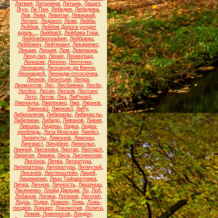
Латвия
,
Латынина
,
Латынь
,
Лашез
,
Лгун
,
Ле Пен
,
Лебедев
,
Лебедева
,
Лев
,
Леви
,
Левитан
,
Левицкий
,
Легрос
,
Ледокол
,
Леже
,
Лейба
,
Лейбов
,
Лейбов Дорога уходит
вдаль...
,
ЛейбовХ
,
Лейбова Гора
,
Лейбовбиография
,
Лейбовиц
,
Лейбович
,
Лейтенант
,
Лекаренко
,
Лекции
,
Лекция
,
Лем
,
Лемпицка
,
Ленд-лиз
,
Ленин
,
Ленинград
,
Ленказм
,
Леннон
,
Ленточки
,
Леонардо
,
Леонардо да Винчи
,
ЛеонардоХ
,
Леонида-отсосючка
,
Леонов
,
Леонтьев
,
Лепра
,
Лермонтов
,
Лес
,
Лесбиянки
,
Лесбо
,
Лесбос
,
Лесин
,
Лесков
,
Лессинг
,
Лето
,
Летов
,
Лец
,
ЛжРнов4
,
Лженаука
,
Лжепромо
,
Лжр
,
Лжрнов
,
Лжрнов2
,
Лжрнов3
,
ЛиРу
,
Либерализм
,
Либералы
,
Либерасты
,
Либерман
,
Либидо
,
Ливанов
,
Ливия
,
Лившиц
,
Лидеры
,
Лидка
,
Лидка-
проблядь
,
Лиза Морская
,
Ликбез
,
Лилипуты
,
Лимонов
,
Лимоны
,
Лингвист
,
Линдберг
,
Линкольн
,
Линней
,
Лиознова
,
Лиотар
,
ЛиотарХ
,
Лиригия
,
Лирика
,
Лиса
,
Лиснянская
,
Лисёнок
,
Литва
,
Литеатура
,
Литераторы
,
Литература
,
Литмузей
,
Лихачёв
,
Лихтенштейн
,
Лицей
,
Лицемерие
,
Лицо Тифаретника
,
Личка
,
Личное
,
Личность
,
Лишенцы
,
Лкьяненко
,
Ллойд Джордж
,
Ло
,
Лоб
,
Лобанов
,
Логика
,
Логинов
,
Логотип
,
Лодзь
,
Лодки
,
Ложкин
,
Ложь
,
Ложь-
пиздёж
,
Локкарт
,
Локомотив
,
Лолита
,
Ломик
,
Ломоносов
,
Лондон
,