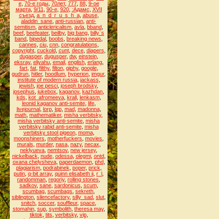
е
,
70-е годы
,
70лет
,
777
,
88
,
9-ое
марта
,
9/11
,
90-е
,
920
,
:Адамс
,
XVII
съезд
,
a_n_d_r_u_s_h_a
,
abuse
,
aladdin_sane
,
anti-russian
,
anti-
semitism
,
anticlericalism
,
avla
,
bband
,
beef
,
beefeater
,
beilby
,
big bang
,
billy`s
band
,
bipedal
,
boobs
,
breaking news
,
cannes
,
ciu
,
cnn
,
congratulations
,
copyright
,
cuckold
,
cunt
,
dece
,
diapers
,
dugasper
,
dugusper
,
dw
,
einstein
,
eksray
,
eliyahu
,
email
,
english
,
erlang
,
fart
,
fat
,
filthy
,
filton
,
giphy
,
google
,
gudrun
,
hitler
,
hoodlum
,
hyperion
,
imgur
,
institute of modern russia
,
jackass
,
jewish
,
joe pesci
,
joseph brodsky
,
josephus
,
jukebox
,
kaganov
,
kazhdan
,
kds
,
kot_afromeeva
,
krall
,
lenkasm
,
leonid kaganov anti-semite
,
life
,
livejournal
,
lorp
,
lqp
,
mad
,
madonna
,
math
,
mathematiker
,
misha verbitsky
,
misha verbitsky anti-semite
,
misha
verbitsky rabid anti-semite
,
misha
verbitsky stool pigeon
,
moma
,
moonshiners
,
motherfuckers
,
movies
,
murals
,
murder
,
nasa
,
nazy
,
necax
,
neklyueva
,
nemtsov
,
new jersey
,
nickelback
,
nude
,
odessa
,
olegmi
,
ontd
,
oxana chelysheva
,
paperdaemon
,
phd
,
plagiarism
,
podrabinek
,
poper
,
prick
,
putin
,
q-bit array
,
quinn elisabeth ii
,
r_l
,
randomman
,
regoriy
,
rolling stones
,
sadkov
,
sane
,
sardonicus
,
scum
,
scumbag
,
scumbags
,
sekreth
,
siblington
,
silencefactory
,
silly_sad
,
slut
,
snitch
,
soccer
,
souffleur
,
space
,
stomahin
,
sup
,
symbolith
,
theresa may
,
tiktok
,
tits
,
verbitsky
,
vip
,