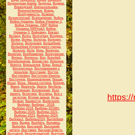
Водородная бомба
,
Водочка
,
Водяра
,
Воеводский
,
Военачальники
,
Военнопленные
,
Вождь
,
Возбудимость
,
Возврат
,
Вознесенский
,
Возрождение
,
Война
,
Война Украины
,
Война Украины-2
,
Война Украины. ЛЖР
,
Война
Украины.ЛЖРнов3
,
Война-
Украины-3
,
Войнович
,
Вокзал
,
Воланд
,
Волга
,
Волгоград
,
Волдерс
,
Волки
,
Волны
,
Вологда
,
Володин
,
Волосы
,
Волочкова
,
Волшебник
,
Волшебник Изумрудного города
,
Вольтер
,
Воля
,
Вонь
,
Вонючка
,
Вонючки
,
Воображение
,
Вооружение
,
Вопрос
,
Вопросы
,
Вор
,
Воробей
,
Воробьянинов
,
Воровство
,
Воронеж
,
Ворота
,
Ворошилов
,
Воры
,
Ворьё
,
Воскресенье
,
Воспоминания о
прошлом
,
Восстание
,
Восток
,
Востоковед
,
Восточная Европа
,
Восточное
,
Воцерковление
,
Вошак
,
Воши
,
Вошь. Мишка скотина
,
Вперде
,
Враги
,
Врангель
,
Врачи
,
Врубель
,
Вселенная
,
Вселеннная
,
Всех
банить
,
Всортире
,
Всхлипы
,
Всё с
https:/
заглотом
,
Вторая армия
,
Вузы
,
Вулкан
,
Вшивости
,
Выбегалло
,
Выборы
,
Выборы - 2018
,
Выборы-2018
,
Выборы-2018Ю
,
Выборы-2020
,
Выборы-2021
,
Выборы-2023
,
Выборы-2024
,
Выборы1
,
Выборы2024
,
Выгребная
яма
,
Выдра
,
Выебать
,
Выпивка
,
Выродки
,
Высоцкий
,
Высоцкий-
цитата
,
Выставка
,
Высшая Власть
,
Выходной
,
Вышнеградский
,
Вьетнам
,