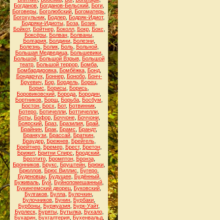
Богданов
,
Богданов-Бельский
,
Боги
,
Боговеры
,
Боголюбский
,
Богоматерь
,
Богохульник
,
Бодлер
,
Бодряк-Идиот
,
Бодряки-Идиоты
,
Боза
,
Бозик
,
Бойкот
,
Бойтнер
,
Боколл
,
Бокр
,
Бокс
,
Боксёры
,
Болван
,
Болваны
,
Болгария
,
Болдини
,
Болезни
,
Болезнь
,
Болик
,
Боль
,
Больной
,
Большая Медведица
,
Большевики
,
Большой
,
Большой Взрыв
,
Большой
театр
,
Большой террор
,
Бомба
,
Бомбардировка
,
Бомбёжка
,
Бонд
,
Бондарчук
,
Боннер
,
Бонобо
,
Бонч-
Бруевич
,
Бор
,
Бордель
,
Борец
,
Борис
,
Борисы
,
Борись
,
Боровиковский
,
Борода
,
Бородин
,
Бортников
,
Борщ
,
Борьба
,
Босбум
,
Бостон
,
Босх
,
Бот
,
Ботвинник
,
Ботеро
,
Ботичелли
,
Боттичелли
,
Боты
,
Бофор
,
Боччоне
,
Боччони
,
Боярский
,
Браз
,
Бразилия
,
Брай
,
Брайнин
,
Брак
,
Брамс
,
Брандт
,
Бранкузи
,
Брассай
,
Браткин
,
Браудер
,
Брежнев
,
Брейгель
,
Брейтнер
,
Бремер
,
Брест
,
Бретон
,
Брижит
,
Бритни Спирс
,
Бродский
,
Брозтито
,
Бромптон
,
Бронза
,
Бронников
,
Брукс
,
Бруштейн
,
Брюки
,
Брюллов
,
Брюс Виллис
,
Бугеро
,
Буденовцы
,
Будущее
,
Будённый
,
Буживаль
,
Буй
,
Буйнопомешанный
,
Букингемский дворец
,
Буковский
,
Булгаков
,
Булла
,
Булочкин
,
Булочников
,
Бунин
,
Бурбаки
,
Бурбоны
,
Буржуазия
,
Бурк-Уайт
,
Бурлеск
,
Буряты
,
Бутылка
,
Бухало
,
Бухарин
,
Бухгалтерия
,
Бухенвальд
,