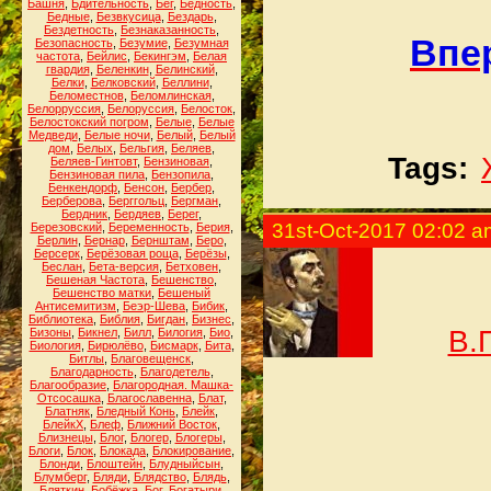
Башня
,
Бдительность
,
Бег
,
Бедность
,
Бедные
,
Безвкусица
,
Бездарь
,
Бездетность
,
Безнаказанность
,
Впер
Безопасность
,
Безумие
,
Безумная
частота
,
Бейлис
,
Бекингэм
,
Белая
гвардия
,
Беленкин
,
Белинский
,
Белки
,
Белковский
,
Беллини
,
Беломестнов
,
Беломлинская
,
Белорруссия
,
Белоруссия
,
Белосток
,
Белостокский погром
,
Белые
,
Белые
Медведи
,
Белые ночи
,
Белый
,
Белый
дом
,
Белых
,
Бельгия
,
Беляев
,
Tags:
Беляев-Гинтовт
,
Бензиновая
,
Бензиновая пила
,
Бензопила
,
Бенкендорф
,
Бенсон
,
Бербер
,
Берберова
,
Берггольц
,
Бергман
,
Бердник
,
Бердяев
,
Берег
,
31st-Oct-2017 02:02 a
Березовский
,
Беременность
,
Берия
,
Берлин
,
Бернар
,
Бернштам
,
Беро
,
Берсерк
,
Берёзовая роща
,
Берёзы
,
Беслан
,
Бета-версия
,
Бетховен
,
Бешеная Частота
,
Бешенство
,
Бешенство матки
,
Бешеный
Антисемитизм
,
Беэр-Шева
,
Бибик
,
Библиотека
,
Библия
,
Бигдан
,
Бизнес
,
В.
Бизоны
,
Бикнел
,
Билл
,
Билогия
,
Био
,
Биология
,
Бирюлёво
,
Бисмарк
,
Бита
,
Битлы
,
Благовещенск
,
Благодарность
,
Благодетель
,
Благообразие
,
Благородная. Машка-
Отсосашка
,
Благославенна
,
Блат
,
Блатняк
,
Бледный Конь
,
Блейк
,
БлейкХ
,
Блеф
,
Ближний Восток
,
Близнецы
,
Блог
,
Блогер
,
Блогеры
,
Блоги
,
Блок
,
Блокада
,
Блокирование
,
Блонди
,
Блоштейн
,
Блудныйсын
,
Блумберг
,
Бляди
,
Блядство
,
Блядь
,
Бляткин
,
Бобёжка
,
Бог
,
Богатыри
,