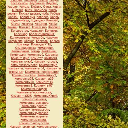
Клуазонизм
,
Клубничка
,
Клурмо
,
Клуцис
,
Кляуза
,
Клёцки
,
Книга
,
Книги
,
Княгиня
,
Князь Космоса
,
Князь
церкви
,
Князья церкви
,
Коба
,
Кобель
,
Кобзон
,
Ковальчук
,
Ковалёв
,
Ковры
,
Когда-нибудь
,
Кодвидео
,
Козлоёб
,
Козлы
,
Козочка
,
Козырев
,
Козёл
,
Кокаин
,
Кокетка
,
Кокетство
,
Колбаса
,
Колдовство
,
Колдуэлл
,
Коленки
,
Коленкор
,
Коллективизация
,
Колокольчики
,
Коломбо
,
Колония
,
Колумбия
,
Колхоз
,
Колхозы
,
Кольта
,
Команда
,
Команда РПЦ
,
Командировка
,
Командник
,
Командники
,
Комар
,
Комбайны
,
Комендант
,
Коментпуб
,
Коменты
,
Коментыпуб
,
Комитет
,
Коммент
,
Коммент ютюб
,
Коммент-угроза
,
Комменткосырева
,
Комментпуб
,
Комменты
,
Комменты 34
,
Комменты
огромные
,
Комменты-перекрытие
,
Комменты-спам
,
Комменты23
,
Комменты25
,
Комменты39
,
Комменты70
,
Комменты8
,
Комменты9
,
Комменты97
,
КомментыВалдор
,
КомментыГеоргиевская
,
КомментыЖЖ
,
КомментыЮтюб
,
Комментыаноны
,
Комментыгерманец
,
Комментыдоцент
,
Комментыжидохвост
,
Комментыжуравков
,
Комментызакрыты
,
Комментыизраиль
,
Комментыискусство
,
Комментыкарпов
,
Комментыклон
,