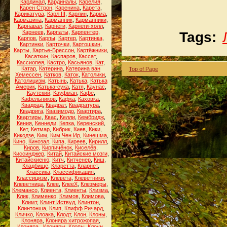
Кардинал
,
Кардиналы
,
Карелия
,
Карен Строн
,
Каренина
,
Карета
,
Карикатура
,
Карл III
,
Карлин
,
Карма
,
Кармазина
,
Карманник
,
Карманники
,
Карнавал
,
Карнеги
,
Карнеги-холл
,
Карнеев
,
Карпаты
,
Карпентер
,
Tags:
Карпов
,
Карпы
,
Картер
,
Картинка
,
Картинки
,
Карточки
,
Картошкин
,
Карты
,
Картье-Брессон
,
Картёжники
,
Касаткин
,
Каспаров
,
Кассат
,
Кассиопея
,
Кастро
,
Касьянов
,
Кат
,
Катар
,
Катерина
,
Катерина ван
Top of Page
Хемессен
,
Катков
,
Каток
,
Католики
,
Католицизм
,
Катынь
,
Катька
,
Катька
Америк
,
Катька-сука
,
Катя
,
Каунас
,
Каутский
,
Кауфман
,
Кафе
,
Кафельников
,
Кафка
,
Каховка
,
Квадрад
,
Квадрат
,
Квадратура
,
Квадрига
,
Квазимодо
,
Квартира
,
Квартиры
,
Квас
,
Келли
,
Кембридж
,
Кения
,
Кеннеди
,
Кепка
,
Керенский
,
Кет
,
Кетмар
,
Кибрик
,
Киев
,
Кики
,
Кикодзе
,
Ким
,
Ким Чен Ир
,
Кинешма
,
Кино
,
Кинозал
,
Кипа
,
Киреев
,
Кирилл
,
Киров
,
Кирпичёнок
,
Киселёв
,
Киссинджер
,
Китай
,
Китайские мозги
,
Китайскиеню
,
Китч
,
Китченер
,
Киш
,
Кладбище
,
Кларетта
,
Кларнет
,
Классика
,
Классификация
,
Классицизм
,
Клевета
,
Клеветники
,
Клеветница
,
Клее
,
КлееХ
,
Клезмеры
,
Клемансо
,
Клиента
,
Клиенты
,
Клизма
,
Клик
,
Клименко
,
Климов
,
Климова
,
Климт
,
Клинт Иствуд
,
Клинтон
,
Клинтонша
,
Клип
,
Клифф Ричард
,
Кличко
,
Клоака
,
Клодт
,
Клон
,
Клоны
,
Клоняра
,
Клоняра хитрожопая
,
Клоняра.
,
Клоняры
,
Клопы
,
Клоун
,