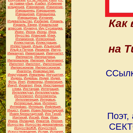
за-травки-убью
,
Изабел
,
Избиение
младенцев
,
Извержение
,
Извинение
,
Извращенец
,
Извращение
,
Извращения
,
Извращенка
,
Извращенцы
,
Изгнание
,
Как
Издевательство
,
Изобилие
,
Израиль
,
Израиль. Евреи
,
Израильская
агрессия
,
Изумруд
,
Ииу Сусираджа
,
Икинс
,
Икона
,
Иконы
,
Икра
,
Икусство
,
Иланский
,
Илия
,
Илларионов
,
Иллюзорный
,
Иллюстратор
,
Иллюстрации
,
на Т
Иллюстрация
,
Ильин
,
Ильинский
,
Ильф и Петров
,
Имажизм
,
Имгур
,
Иммануил
,
Иммиграция
,
Иммунитет
,
Император
,
Императрица
,
Империализм
,
Империя
,
Импичмент
,
Импотент
,
Импотент.
,
Импотенция
,
Импресионизм
,
Импрессионизм
,
ССылк
Инагенты
,
Инакомыслие
,
Инаугурация
,
Инвалиды
,
Ингушетия
,
Индеец
,
Индейцы
,
Индия
,
Индия.
Фоты
,
Инет
,
Инженеры
,
Инквизиция
,
Инкуб
,
Иноагент
,
Инок
,
Иностранные
слова
,
Инстаграм
,
Интеграция
,
Интеллектуал
,
Интеллектуалы
,
Интеллигент
,
Интеллигенты
,
Интеллигенция
,
Интервью
,
Интересные лица
,
Интернет
,
Интерфакс
,
Интерьер
,
Инфляция
,
Инцест
,
Иоанн
,
Иоанн Кронштадский
,
Поэт,
Иоанн Кронштадтский
,
Ион Тихий
,
Ионтихий
,
Иосиф
,
Ирак
,
Иран
,
Ирина
,
Ирландия
,
Ирматов
,
Ирония
,
СЕКТ
Искусство
,
Искусство декоративное
,
ИскусствоЖЖ
,
ИскусствоХ
,
Искусствоведение
,
Ислам
,
Испания
,