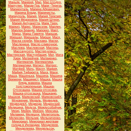
Маньяк
,
Манюня
,
Мао
,
Мао Цзэдун
,
Маргулис
,
Марди Гра
,
Мари -Тереза
,
Мариенталь
,
Марина Абрамович
,
Марина Влади
,
Маринисты
,
Мариуполь
,
Мария
,
Мария Терезия
,
Мария Фёдоровна
,
Мария Штерн
,
Мария-Антуанетта
,
Марк Твен
,
Маркиз
,
Маркс
,
Марксизм
,
Марлен
,
Марлон Брандо
,
Марокко
,
Март
,
Марш
,
Марш Памяти
,
Маршак
,
Маршал
,
Маршалы
,
Марши
,
Маск
,
Маска скорби
,
Маскава
,
Маски
,
Масленица
,
Масло сливочное
,
Маслова
,
Масловская
,
Масоны
,
Массачусетс
,
Мастер-класс
,
Мастерская
,
Мастурбация
,
Мат
,
Мата
Хари
,
Матвейчев
,
Матвиенко
,
Математик
,
Математика
,
Математики
,
Матисс
,
Матрос
,
Матфей
,
Мать
,
Маунт
,
Мафия
,
Мафия Тифарета
,
Маха
,
Махи
,
Маша
,
Машенька
,
Машина
,
Машина
Времени
,
Машинист
,
Машка
,
Машка
блядь мамина
,
Машка
толстожопенькая
,
Машка-
Отсосашка
,
Машка-отсосака
,
Машка-отсосашка
,
Машканю
,
Машков
,
Маяковский
,
МаяковскийХ
,
Мгновение
,
Медаль
,
Медведев
,
МедведевХ
,
Медведи
,
Мединский
,
Медицина
,
Медуза
,
Междусобойчик
,
Меир
,
Мейер
,
Мейзер
,
Мексика
,
Меламид
,
Мелещук
,
Мелитополь
,
Мелихово
,
Мельник
,
Мельниченко
,
Мемориал
,
Мемориал жертвам
голода в Ирландии
,
Менделеев
,
Менделеева
,
Мендельсон
,