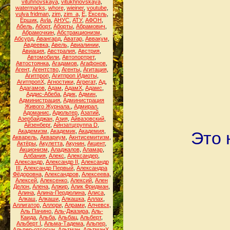
vituhnovskaya
,
vitukhnovskaya
,
watermarks
,
whore
,
wieiner
,
youtube
,
yulya fridman
,
zim
,
zim_a
,
Ё
,
Ёксель
,
Ёршик
,
Аvla
,
АНУС
,
АТУ
,
АФОН
,
Абель
,
Аборт
,
Аборты
,
Абрамович
,
Абрамочкин
,
Абстракционизм
,
Абсурд
,
Авангард
,
Аватар
,
Аввакум
,
Авдеевка
,
Авель
,
Авиалинии
,
Авиация
,
Австралия
,
Австрия
,
Автомобили
,
Автопортрет
,
Автостоянка
,
Агадамов
,
Агафонов
,
Агент
,
Агентство
,
Агенты
,
Агитация
,
Агитпроп
,
Агитпроп Идиоты
,
АгитпропХ
,
Агностики
,
Агрегат
,
Ад
,
Адагамов
,
Адам
,
АдамХ
,
Адамс
,
Аддис-Абеба
,
Адик
,
Админ
,
Администрация
,
Администрация
Живого Журнала.
,
Адмирал
,
Адоманис
,
Адюльтер
,
Азатий
,
Азербайджан
,
Азия
,
Айвазовский
,
Айзенберг
,
Айнзатцгруппа D
,
Академизм
,
Академик
,
Академия
,
Это 
Акварель
,
Аквариум
,
Акнтисемитизм
,
Актёры
,
Акулетта
,
Акунин
,
Акцент
,
Акционизм
,
Аладжалов
,
Аламар
,
Албания
,
Алекс
,
Александер
,
Александр
,
Александр II
,
Александр
III
,
Александр Первый
,
Александра
Фёдоровна
,
Александров
,
Алексеева
,
Алексей
,
Алексенко
,
Алексий
,
Ален
Делон
,
Алена
,
Алжир
,
Алик Фридман
,
Алина
,
Алина-Пердюлина
,
Алиса
,
Алкаш
,
Алкаши
,
Алкашка
,
Аллах
,
Аллигатор
,
Аллори
,
Алрами
,
Алчевск
,
Аль Пачино
,
Аль-Джазира
,
Аль-
Каида
,
Альба
,
Альбац
,
Альберт
,
Альберт I
,
Альма-Тадема
,
Альпер
,
Альпер-отсосун
,
Альтман
,
АльтманХ
,