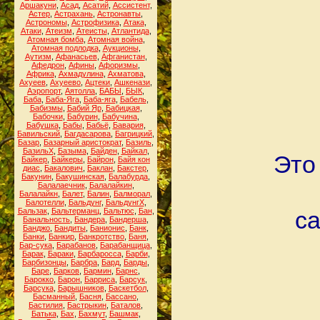
Аршакуни
,
Асад
,
Асатий
,
Ассистент
,
Астер
,
Астрахань
,
Астронавты
,
Астрономы
,
Астрофизика
,
Атака
,
Атаки
,
Атеизм
,
Атеисты
,
Атлантида
,
Атомная бомба
,
Атомная война
,
Атомная подлодка
,
Аукционы
,
Аутизм
,
Афанасьев
,
Афганистан
,
Афедрон
,
Афины
,
Афоризмы
,
Африка
,
Ахмадулина
,
Ахматова
,
Ахуеев
,
Ахуеево
,
Ацтеки
,
Ашкенази
,
Аэропорт
,
Аятолла
,
БАБЫ
,
БЫК
,
Баба
,
Баба-Яга
,
Баба-яга
,
Бабель
,
Бабизмы
,
Бабий Яр
,
Бабицкая
,
Бабочки
,
Бабурин
,
Бабучина
,
Бабушка
,
Бабы
,
Бабьё
,
Бавария
,
Бавильский
,
Багдасарова
,
Багрицкий
,
Базар
,
Базарный аристократ
,
Базиль
,
БазильХ
,
Базыма
,
Байден
,
Байкал
,
Это
Байкер
,
Байкеры
,
Байрон
,
Байя кон
диас
,
Бакалович
,
Баклан
,
Бакстер
,
Бакунин
,
Бакушинская
,
Балабурда
,
Балалаечник
,
Балалайкин
,
Балалайкн
,
Балет
,
Балин
,
Балморал
,
Балотелли
,
Бальдунг
,
БальдунгХ
,
Бальзак
,
Бальтерманц
,
Бальтюс
,
Бан
,
с
Банальность
,
Бандера
,
Бандерша
,
Банджо
,
Бандиты
,
Банионис
,
Банк
,
Банки
,
Банкир
,
Банкротство
,
Баня
,
Бар-сука
,
Барабанов
,
Барабанщица
,
Барак
,
Бараки
,
Барбаросса
,
Барби
,
Барбизонцы
,
Барбра
,
Бард
,
Барды
,
Баре
,
Барков
,
Бармин
,
Барнс
,
Барокко
,
Барон
,
Барриса
,
Барсук
,
Барсука
,
Барышников
,
Баскетбол
,
Басманный
,
Басня
,
Бассано
,
Бастилия
,
Бастрыкин
,
Баталов
,
Батька
,
Бах
,
Бахмут
,
Башмак
,