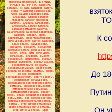
Вюнючка
,
Вяземский
,
ГБ
,
ГМИИ
,
ГНУСЬ
,
ГПУ
,
ГРУ
,
ГТО
,
Габриэль
,
Гагарин
,
Газ
,
Газа
,
Газдаров
,
Газета
,
взято
Газета.Ру
,
Газовки
,
Газпром
,
Гай
Фокс
,
Гайдар
,
Гайдпарк
,
Гала
,
Галабурда
,
Галерея
,
Галерея
ТО
Красавиц
,
Галерея красавиц
,
Галилей
,
Галичина
,
Галковский
,
ГалковскийХ
,
Галлен-Каллела
,
Галоши
,
Гамадрил
,
Гамбург
,
Ганапольский
,
Ганнибал
,
Гарабурда
,
Гарвард
,
Гарварл
,
Гарем
,
К с
Гарибальди
,
Гарин-Михайловский
,
Гарленд
,
Гармония
,
Гастон
,
Гафуров
,
Гаше
,
Гашек
,
Гвардия
,
ГеБе
,
ГеБеШник
,
ГеБешник
,
ГеБешники
,
Геббельс
,
Гегель
,
Геенна
,
Геи
,
Гей
,
Гейбл
,
Гейне
,
Гейтс
,
Геленджик
,
http
Гельвеций
,
Гельфанд
,
Гемания
,
Гендерный
,
Гендиректор
,
Генерал
,
Генерал-Полковник
,
Генерал-аншеф
,
Генералиссимус
,
Генералы
,
Генеральная Линия
,
Гений
,
Геном
,
Геноцид
,
Генриетта Гиршман
,
Генрих
,
До 18
Генсек
,
География
,
ГеографияИмперия
,
Георг V
,
Георг VI
,
Георгиевская
,
Гепард
,
Герб
,
Герберштейн
,
Гергиевская
,
Геринг
,
Германец
,
Германия
,
Германский
импрессионизм
,
Германцы
,
Путин
Гермафродит
,
Герника
,
Геродот
,
Герой
,
Герцен
,
Герцогиня
,
Гершаник
,
Герымский
,
Гесс
,
Гессен
,
Гестапо
,
Гетерка
,
Гетеросексуалки
,
Гетеры
,
Гетман
,
Гетто
,
Гигант
,
Гигантские
фото
,
Гигантские фоты
,
Гиганты
,
Он у
Гигер
,
Гигиена
,
Гиены
,
Гилер
,