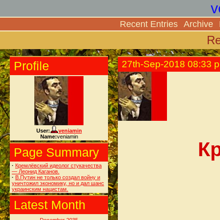
v
Recent Entries
Archive
Re
Profile
27th-Sep-2018 08:33 
User:
veniamin
Name:
veniamin
Кр
Page Summary
·
Кремлёвский идеолог стукачества
— Леонид Каганов.
·
В.Путин не только создал войну и
уничтожил экономику, но и дал шанс
украинским нацистам.
Latest Month