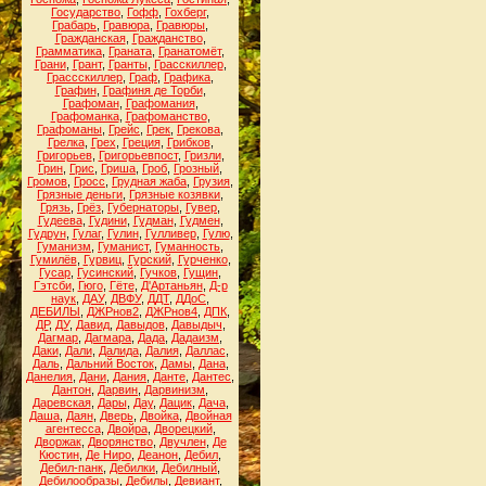
Государство
,
Гофф
,
Гохберг
,
Грабарь
,
Гравюра
,
Гравюры
,
Гражданская
,
Гражданство
,
Грамматика
,
Граната
,
Гранатомёт
,
Грани
,
Грант
,
Гранты
,
Грасскиллер
,
Грассскиллер
,
Граф
,
Графика
,
Графин
,
Графиня де Торби
,
Графоман
,
Графомания
,
Графоманка
,
Графоманство
,
Графоманы
,
Грейс
,
Грек
,
Грекова
,
Грелка
,
Грех
,
Греция
,
Грибков
,
Григорьев
,
Григорьевпост
,
Гризли
,
Грин
,
Грис
,
Гриша
,
Гроб
,
Грозный
,
Громов
,
Гросс
,
Грудная жаба
,
Грузия
,
Грязные деньги
,
Грязные козявки
,
Грязь
,
Грёз
,
Губернаторы
,
Гувер
,
Гудеева
,
Гудини
,
Гудман
,
Гудмен
,
Гудрун
,
Гулаг
,
Гулин
,
Гулливер
,
Гулю
,
Гуманизм
,
Гуманист
,
Гуманность
,
Гумилёв
,
Гурвиц
,
Гурский
,
Гурченко
,
Гусар
,
Гусинский
,
Гучков
,
Гущин
,
Гэтсби
,
Гюго
,
Гёте
,
Д'Артаньян
,
Д-р
наук
,
ДАУ
,
ДВФУ
,
ДДТ
,
ДДоС
,
ДЕБИЛЫ
,
ДЖРнов2
,
ДЖРнов4
,
ДПК
,
ДР
,
ДУ
,
Давид
,
Давыдов
,
Давыдыч
,
Дагмар
,
Дагмара
,
Дада
,
Дадаизм
,
Даки
,
Дали
,
Далида
,
Далия
,
Даллас
,
Даль
,
Дальний Восток
,
Дамы
,
Дана
,
Данелия
,
Дани
,
Дания
,
Данте
,
Дантес
,
Дантон
,
Дарвин
,
Дарвинизм
,
Даревская
,
Дары
,
Дау
,
Дацик
,
Дача
,
Даша
,
Даян
,
Дверь
,
Двойка
,
Двойная
агентесса
,
Двойра
,
Дворецкий
,
Дворжак
,
Дворянство
,
Двучлен
,
Де
Кюстин
,
Де Ниро
,
Деанон
,
Дебил
,
Дебил-панк
,
Дебилки
,
Дебилный
,
Дебилообразы
,
Дебилы
,
Девиант
,