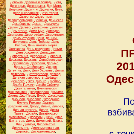
Девочка
,
Девочка и лошадь
,
Дега
,
Дегенерат
,
Дегенераты
,
Дед Митя
,
Дедищев
,
Дедмитя
,
Дедушка
,
Деев
,
Деев Шкабарнюк
,
Дезентерия
,
Дезертир
,
Дезертиры
,
Дезинформация
,
Дейнека
,
ДейнекаХ
,
Декабристы
,
Декарт
,
Делакруа
,
Делон
,
Дельво
,
Дельфины
,
Делягин
,
Демагогия
,
Деми Мур
,
Демидов
,
Демидова
,
Демография
,
Демократия
,
Демонстрация
,
Дени
,
Деникин
,
Денисова
,
День Победы
,
День
России
,
День памяти жертв
Холокоста
,
День рождения
,
Деньги
,
ПР
Деньрождения
,
Депардье
,
Депортация
,
Депрессия
,
Деревня
,
Держава
,
Державы
,
Дерибасовская
,
20
Дерипаска
,
Деркович
,
Дерьмо
,
Дерьмо-Стейнкрауз
,
Детдом
,
Детектив
,
Дети
,
Дети Украины
,
Детки
,
Деткоёбы
,
Детоторговец
,
Детсад
,
Одес
Детская смертность
,
Дефицит
,
Дешёвка
,
Джаз
,
Джанго
,
Джеймс
,
Джейн Пауэлл
,
Джейн Сеймур
,
Джентельмен
,
Джентилески
,
Джентльмен
,
Джефферсон
,
Джимми
,
Джина
,
Джо Пеши
,
Джобс
,
Джоконда
,
По
Джонсон
,
Джоплинг
,
Джорджоне
,
Джулио Романо
,
Дзагоев
,
Дзержинский
,
Дзюдо
,
Диана
,
Диарея
,
взбив
Дивная церковь
,
Дивов
,
Диета
Привет
,
Дизайн
,
Дизайнюхер
,
Дизентерия
,
Дизраэли
,
Дикий
,
Дикс
,
Диктатура
,
Дима
,
Димитрий
,
Димка
,
Дин
,
Диплом
,
Дипломатия
,
Дипломаты
,
Дипломированная
,
с точ
Дирижёр
,
Дискриминация
,