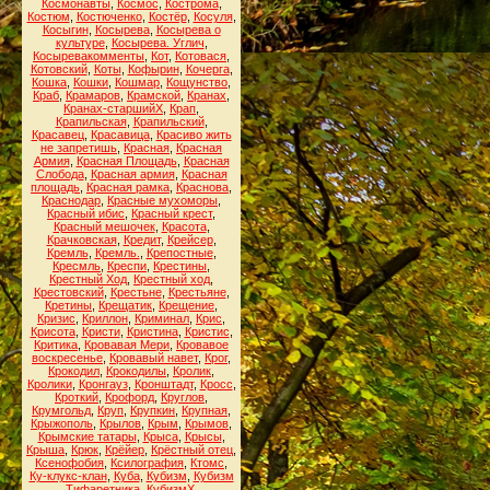
Космонавты
,
Космос
,
Кострома
,
Костюм
,
Костюченко
,
Костёр
,
Косуля
,
Косыгин
,
Косырева
,
Косырева о
культуре
,
Косырева. Углич
,
Косыревакомменты
,
Кот
,
Котовася
,
Котовский
,
Коты
,
Кофырин
,
Кочерга
,
Кошка
,
Кошки
,
Кошмар
,
Кощунство
,
Краб
,
Крамаров
,
Крамской
,
Кранах
,
Кранах-старшийХ
,
Крап
,
Крапильская
,
Крапильский
,
Красавец
,
Красавица
,
Красиво жить
не запретишь
,
Красная
,
Красная
Армия
,
Красная Площадь
,
Красная
Слобода
,
Красная армия
,
Красная
площадь
,
Красная рамка
,
Краснова
,
Краснодар
,
Красные мухоморы
,
Красный ибис
,
Красный крест
,
Красный мешочек
,
Красота
,
Крачковская
,
Кредит
,
Крейсер
,
Кремль
,
Кремль.
,
Крепостные
,
Кресмль
,
Креспи
,
Крестины
,
Крестный Ход
,
Крестный ход
,
Крестовский
,
Крестьне
,
Крестьяне
,
Кретины
,
Крещатик
,
Крещение
,
Кризис
,
Криллон
,
Криминал
,
Крис
,
Крисота
,
Кристи
,
Кристина
,
Кристис
,
Критика
,
Кровавая Мери
,
Кровавое
воскресенье
,
Кровавый навет
,
Крог
,
Крокодил
,
Крокодилы
,
Кролик
,
Кролики
,
Кронгауз
,
Кронштадт
,
Кросс
,
Кроткий
,
Крофорд
,
Круглов
,
Крумгольд
,
Круп
,
Крупкин
,
Крупная
,
Крыжополь
,
Крылов
,
Крым
,
Крымов
,
Крымские татары
,
Крыса
,
Крысы
,
Крыша
,
Крюк
,
Крёйер
,
Крёстный отец
,
Ксенофобия
,
Ксилография
,
Ктомс
,
Ку-клукс-клан
,
Куба
,
Кубизм
,
Кубизм
Тифаретника
,
КубизмХ
,