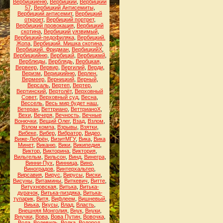
Вербицкиеню
,
Вербицкий
,
Вербицкий
57
,
Вербицкий Антисемиты
,
Вербицкий антисемит
,
Вербицкий
откроет
,
Вербицкий портрет
,
Вербицкий провокация
,
Вербицкий
скотина
,
Вербицкий уязвимый
,
Вербицкий-педофиляка
,
Вербицкий.
Жопа
,
Вербицкий. Мишка скотина
,
Вербицкий. Фридман
,
ВербицкийХ
,
Вербицкийню
,
Вербицкй
,
Вербицкмй
,
Верблюды
,
Верблядь
,
Вербцкая
,
Вервеер
,
Вервир
,
Вергилий
,
Верди
,
Веризм
,
Верицкийню
,
Верлен
,
Вермеер
,
Верницкий
,
Верный
,
Версаль
,
Вертеп
,
Вертер
,
Вертинский
,
Вертолёт
,
Верховный
Совет
,
Верховный суд
,
Весна
,
Вессель
,
Весь мир будет наш
,
Ветеран
,
Веттриано
,
ВеттрианоХ
,
Вехи
,
Вечеря
,
Вечность
,
Вечные
Вонючки
,
Вещий Олег
,
Взад
,
Взлом
,
Взлом компа
,
Взрывы
,
Взятки
,
Вибеке
,
Вибер
,
Вибратор
,
Видео
,
Виже-Лебрён
,
ВизитМГУ
,
Вика
,
Вика
Минет
,
Виканю
,
Вики
,
Википедия
,
Виктор
,
Викторина
,
Виктория
,
Вильгельм
,
Вильсон
,
Винд
,
Винегра
,
Винни-Пух
,
Винница
,
Вино
,
Виноградов
,
Винтерхальтер
,
Вирсавия
,
Вирус
,
Вирусы
,
Виски
,
Висуны
,
Витамины
,
Виткевич
,
Витте
,
Витухновская
,
Витька
,
Витька-
дурачок
,
Витька-пиздяка
,
Витька-
тупарик
,
Витя
,
Вифлеем
,
Вишневый
,
Виька
,
Вкусы
,
Влад
,
Власть
,
Внешняя Монголия
,
Внук
,
Внуки
,
Внучки
,
Вова
,
Вова Путин
,
Вовочка
,
Вода
,
Водевиль
,
Водка
,
Водород
,