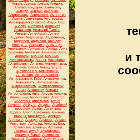
Альфа
,
Аляска
,
Алёша
,
Алёшка
,
Алёшка-придурок
,
Амальрик
,
Аманда
,
Америк
,
Америка
,
Американцы
,
Америкюки
,
Амнистия
,
Амона
,
Ампутация
,
Амстердам
,
Амстердамская школа
,
Амур
,
Анал
,
Анализ
,
Анархизм
,
Анархист
,
те
Анастасия
,
Анатолий Панков
,
Ангелы
,
Английский
,
Англия
,
Андреев
,
Андромеда
,
Андроников
,
Андропов
,
Андрюша
,
Анекдот
,
Анекдоты
,
Анжелика
,
Анимация
,
Анинаталия
,
Анисимов
,
Анклав
,
Анна
Каренина
,
Аннексия
,
Анненков
,
Анон
,
и 
Анонизм
,
Аноним
,
Анонимы
,
Анонкомменты
,
Аноны
,
Антверпен
,
Антибиотики
,
Антигей
,
Антиемитизм
,
соо
Антикомпромат
,
Антикультура
,
Антилопа гну
,
Антипушкин
,
Антисемит
,
Антисемитизм
,
Антисемитизм. ГеБе
,
Антисемитим
,
Антисемиты
,
Антисемтизм
,
Антисенмитизм
,
Антисталинизм
,
Антон
,
Антонеску
,
Антракт
,
Антропология
,
Анус
,
Анусы
,
Аононы
,
Апельсины
,
Апологетика
,
Апостол
,
Апостолы
,
Апреликов
,
Апсит
,
Апухтин
,
Ар Нуво
,
Ар деко
,
Арабский
терроризм
,
Арабы
,
Аргентина
,
Ардеко
,
Арест
,
Арефьева
,
Аризона
,
Арийцы
,
Аристотель
,
Арктика
,
Арлекино
,
Армада
,
Армения
,
Армия
,
Армстронг
,
Арнольд
,
Арнольд Ева
,
Артемизия
,
Артемуй
,
Артемуй
Сисярик
,
Артур
,
Архангельск
,
Архимед. Чапек
,
Архипенко
,
Архипов
,
Архипова
,
Архитектура
,