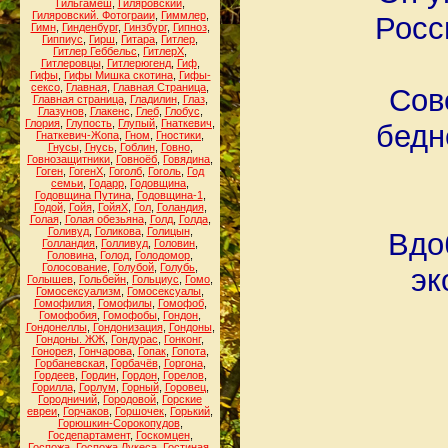
Гильгамеш
,
Гиляровский
,
Гиляровский. Фотограии
,
Гиммлер
,
Росс
Гимн
,
Гинденбург
,
Гинзбург
,
Гипноз
,
Гиппиус
,
Гирш
,
Гитара
,
Гитлер
,
Гитлер Геббельс
,
ГитлерХ
,
Гитлеровцы
,
Гитлерюгенд
,
Гиф
,
Гифы
,
Гифы Мишка скотина
,
Гифы-
сексо
,
Главная
,
Главная Страница
,
Сов
Главная страница
,
Гладилин
,
Глаз
,
Глазунов
,
Глакенс
,
Глеб
,
Глобус
,
Глория
,
Глупость
,
Глупый
,
Гнаткевич
,
бедн
Гнаткевич-Жопа
,
Гном
,
Гностики
,
Гнусы
,
Гнусь
,
Гоблин
,
Говно
,
Говнозащитники
,
Говноёб
,
Говядина
,
Гоген
,
ГогенХ
,
Гоголб
,
Гоголь
,
Год
семьи
,
Годарр
,
Годовщина
,
Годовщина Путина
,
Годовщина-1
,
Годой
,
Гойя
,
ГойяХ
,
Гол
,
Голандия
,
Голая
,
Голая обезьяна
,
Голд
,
Голда
,
Голивуд
,
Голикова
,
Голицын
,
Вдоб
Голландия
,
Голливуд
,
Головин
,
Головина
,
Голод
,
Голодомор
,
Голосование
,
Голубой
,
Голубь
,
эк
Голышев
,
Гольбейн
,
Гольциус
,
Гомо
,
Гомосексуализм
,
Гомосексуалы
,
Гомофилия
,
Гомофилы
,
Гомофоб
,
Гомофобия
,
Гомофобы
,
Гондон
,
Гондонеллы
,
Гондонизация
,
Гондоны
,
Гондоны. ЖЖ
,
Гондурас
,
Гонконг
,
Гонорея
,
Гончарова
,
Гопак
,
Гопота
,
Горбаневская
,
Горбачёв
,
Горгона
,
Гордеев
,
Гордин
,
Гордон
,
Горелов
,
Горилла
,
Горлум
,
Горный
,
Горовец
,
Городничий
,
Городовой
,
Горские
евреи
,
Горчаков
,
Горшочек
,
Горький
,
Горюшкин-Сорокопудов
,
Госдепартамент
,
Госкомцен
,
Госпожа
,
Госпожа Лукеса
,
Гостиная
,