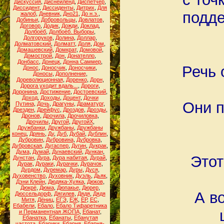
Дискуссия
,
Диснейленд
,
Диспетчер
,
Диссидент
,
Диссиденты
,
Дитрих
,
Для
подде
жалоб
,
Дневник
,
Дно21
,
До н.э.
,
Добиньи
,
Добровольцы
,
Довлатов
,
Договор
,
Додик
,
Дожди
,
Доклад
,
Долбоёб
,
Долбоёб. Выборы
,
Долгоруков
,
Долина
,
Доллар
,
Долматовский
,
Долматт
,
Доля
,
Дом
,
Домашевский
,
Домкрат
,
Домовой
,
Домострой
,
Дон
,
Донателло
,
Донбасс
,
Донецк
,
Донна Саммер
,
Речь 
Донос
,
Доносчик
,
Доносчики
,
Доносы
,
Дополнение
,
Дореволюционная
,
Доренко
,
Дорн
,
Дорога уходит вдаль...
,
Дороги
,
Доронина
,
Достижение
,
Достоевский
,
Доход
,
Доходы
,
Доцент
,
Дочки
Они п
Путина
,
Дочь
,
Драгуны
,
Драматург
,
Дрезден
,
Дрейфус
,
Дроздов
,
Дрозды
,
Дронов
,
Дрочила
,
Дрочиловка
,
Дрочилы
,
Другой
,
ДругойХ
,
Дружбанки
,
Дружбаны
,
Дружбаны
конец
,
Дрянь
,
Ду
,
Дуб
,
Дубай
,
Дублин
,
Дубровин
,
Дубровина
,
Дубровка
,
Дубровская
,
Дугаспер
,
Дугин
,
Дукрак
,
Дума
,
Думай
,
Дунаевский
,
Дункан
,
Этот
Дунстан
,
Дура
,
Дура набитая
,
Дурай
,
Дурак
,
Дураки
,
Дурачки
,
Дурачок
,
Дурдом
,
Дуремар
,
Дуры
,
Дуся
,
Духовенство
,
Духовник
,
Дуэль
,
Дьяк
,
Дэни Клейн
,
Дюдяка-Хуяка
,
Дюков
,
Дюкрё
,
Дюма
,
Дюпакье
,
Дюрер
,
А в
Дюссельдорф
,
Дягилев
,
Дядя
,
Дядя
Митя
,
Дёниц
,
ЕГЭ
,
ЕЖ
,
ЕР
,
ЕС
,
Ебабели
,
Ебало
,
Ебало Тифаретника
и Перманентная ЖОПА
,
Ебанат
,
Ебанатка
,
Ебанаты
,
Ебанутая
частота
,
Ебарики
,
Ебарня
,
Ебарня-