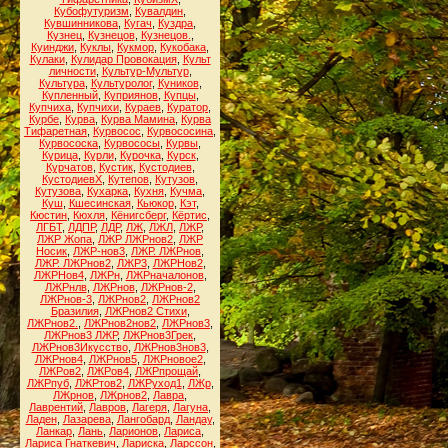
Кубофутуризм
,
Кувалдин
,
Кувшинникова
,
Кугач
,
Куздра
,
Кузнец
,
Кузнецов
,
Кузнецов.
,
Куинджи
,
Куклы
,
Кукмор
,
Кукобака
,
Кулаки
,
Кулидар Провокация
,
Культ
личности
,
Культур-Мультур
,
Культура
,
Культуролог
,
Куников
,
Купленный
,
Куприянов
,
Купцы
,
Купчиха
,
Купчихи
,
Кураев
,
Куратор
,
Курбе
,
Курва
,
Курва Мамина
,
Курва
Тифаретная
,
Курвосос
,
Курвососина
,
Курвососка
,
Курвососы
,
Курвы
,
Курица
,
Курли
,
Курочка
,
Курск
,
Курчатов
,
Кустик
,
Кустодиев
,
КустодиевХ
,
Кутепов
,
Кутузов
,
Кутузова
,
Кухарка
,
Кухня
,
Кучма
,
Куш
,
Кшесинская
,
Кьюкор
,
Кэт
,
Кюстин
,
Кюхля
,
Кёнигсберг
,
Кёртис
,
ЛГБТ
,
ЛДПР
,
ЛДР
,
ЛЖ
,
ЛЖЛ
,
ЛЖР
,
ЛЖР Жопа
,
ЛЖР ЛЖРнов2
,
ЛЖР
Носик
,
ЛЖР-нов3
,
ЛЖР. ЛЖРнов
,
ЛЖР. ЛЖРнов2
,
ЛЖР3
,
ЛЖРНов2
,
ЛЖРНов4
,
ЛЖРн
,
ЛЖРначалонов
,
ЛЖРнлв
,
ЛЖРнов
,
ЛЖРнов-2
,
ЛЖРнов-3
,
ЛЖРнов2
,
ЛЖРнов2
Бразилия
,
ЛЖРнов2 Стихи
,
ЛЖРнов2.
,
ЛЖРнов2нов2
,
ЛЖРнов3
,
ЛЖРнов3 ЛЖР
,
ЛЖРнов3Грек
,
ЛЖРнов3Икусство
,
ЛЖРнов3нов3
,
ЛЖРнов4
,
ЛЖРнов5
,
ЛЖРновое2
,
ЛЖРов2
,
ЛЖРов4
,
ЛЖРпрощай
,
ЛЖРпуб
,
ЛЖРтов2
,
ЛЖРуход1
,
ЛЖр
,
ЛЖрнов
,
ЛЖрнов2
,
Лавра
,
Лаврентий
,
Лавров
,
Лагеря
,
Лагуна
,
Ладен
,
Лазарева
,
Лангобард
,
Ландау
,
Ланкар
,
Лань
,
Ларионов
,
Лариса
,
Лариса Гнаткевич
,
Лариска
,
Ларссон
,