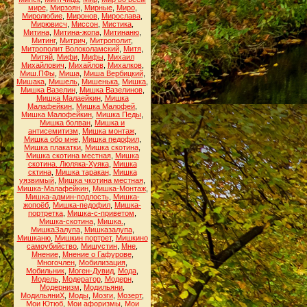
мире
,
Мирзоян
,
Мирные
,
Миро
,
Миролюбие
,
Миронов
,
Мирослава
,
Мирювисч
,
Миссон
,
Мистика
,
Митина
,
Митина-жопа
,
Митинаню
,
Митинг
,
Митрич
,
Митрополит
,
Митрополит Волоколамский
,
Митя
,
Митяй
,
Мифи
,
Мифы
,
Михаил
Михайлович
,
Михайлов
,
Михалков
,
Миш.ПФы
,
Миша
,
Миша Вербицкий
,
Мишака
,
Мишель
,
Мишенька
,
Мишка
,
Мишка Вазелин
,
Мишка Вазелинов
,
Мишка Малаейкин
,
Мишка
Малафейкин
,
Мишка Малофей
,
Мишка Малофейкин
,
Мишка Педы
,
Мишка болван
,
Мишка и
антисемитизм
,
Мишка монтаж
,
Мишка обо мне
,
Мишка педофил
,
Мишка плакатки
,
Мишка скотина
,
Мишка скотина местная
,
Мишка
скотина. Люляка-Хуяка
,
Мишка
сктина
,
Мишка таракан
,
Мишка
уязвимый
,
Мишка чкотина местная
,
Мишка-Малафейкин
,
Мишка-Монтаж
,
Мишка-админ-подлость
,
Мишка-
жопоёб
,
Мишка-педофил
,
Мишка-
портретка
,
Мишка-с-приветом
,
Мишка-скотина
,
Мишка.
,
МишкаЗалупа
,
Мишказалупа
,
Мишканю
,
Мишкин портрет
,
Мишкино
самоубийство
,
Мишустин
,
Мне
,
Мнение
,
Мнение о Гафурове
,
Многочлен
,
Мобилизация
,
Мобильник
,
Моген-Дувид
,
Мода
,
Модель
,
Модератор
,
Модерн
,
Модернизм
,
Модильяни
,
МодильяниХ
,
Моды
,
Мозги
,
Мозерт
,
Мои Ютюб
,
Мои афоризмы
,
Мои