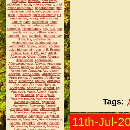
neklyueva
,
nemtsov
,
new jersey
,
nickelback
,
nude
,
odessa
,
olegmi
,
ontd
,
oxana chelysheva
,
paperdaemon
,
phd
,
plagiarism
,
podrabinek
,
poper
,
prick
,
putin
,
q-bit array
,
quinn elisabeth ii
,
r_l
,
randomman
,
regoriy
,
rolling stones
,
sadkov
,
sane
,
sardonicus
,
scum
,
scumbag
,
scumbags
,
sekreth
,
siblington
,
silencefactory
,
silly_sad
,
slut
,
snitch
,
soccer
,
souffleur
,
space
,
stomahin
,
sup
,
symbolith
,
theresa may
,
tiktok
,
tits
,
verbitsky
,
vip
,
vituhnovskaya
,
vitukhnovskaya
,
watermarks
,
whore
,
wieiner
,
youtube
,
yulya fridman
,
zim
,
zim_a
,
Ё
,
Ёксель
,
Ёршик
,
Аvla
,
АНУС
,
АТУ
,
АФОН
,
Абакумов
,
Абель
,
Аборт
,
Аборты
,
Абрамович
,
Абрамочкин
,
Абстракционизм
,
Абсурд
,
Авангард
,
Аватар
,
Аввакум
,
Авдеевка
,
Авель
,
Авиалинии
,
Авиация
,
Австралия
,
Австрия
,
Автомобили
,
Автопортрет
,
Автостоянка
,
Агадамов
,
Агафонов
,
Агент
,
Агентство
,
Агенты
,
Агитация
,
Агитпроп
,
Агитпроп Идиоты
,
АгитпропХ
,
Агностики
,
Агрегат
,
Ад
,
Адагамов
,
Адам
,
АдамХ
,
Адамс
,
Аддис-Абеба
,
Адик
,
Админ
,
Администрация
,
Администрация
Tags:
Живого Журнала.
,
Адмирал
,
Адоманис
,
Адюльтер
,
Азатий
,
Азербайджан
,
Азия
,
Айвазовский
,
Айзенберг
,
Айнзатцгруппа D
,
Академизм
,
Академик
,
Академия
,
11th-Jul-2
Акварель
,
Аквариум
,
Акнтисемитизм
,
Актёры
,
Акулетта
,
Акунин
,
Акцент
,
Акционизм
,
Аладжалов
,
Аламар
,
Албания
,
Алекс
,
Александер
,