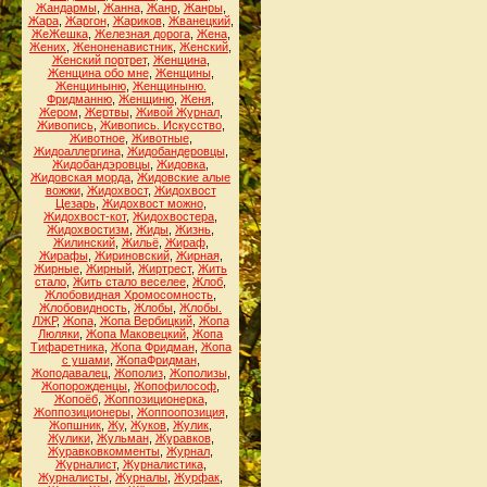
Жандармы
,
Жанна
,
Жанр
,
Жанры
,
Жара
,
Жаргон
,
Жариков
,
Жванецкий
,
ЖеЖешка
,
Железная дорога
,
Жена
,
Жених
,
Женоненавистник
,
Женский
,
Женский портрет
,
Женщина
,
Женщина обо мне
,
Женщины
,
Женщиныню
,
Женщиныню.
Фридманню
,
Женщиню
,
Женя
,
Жером
,
Жертвы
,
Живой Журнал
,
Живопись
,
Живопись. Искусство
,
Животное
,
Животные
,
Жидоаллергина
,
Жидобандеровцы
,
Жидобандэровцы
,
Жидовка
,
Жидовская морда
,
Жидовские алые
вожжи
,
Жидохвост
,
Жидохвост
Цезарь
,
Жидохвост можно
,
Жидохвост-кот
,
Жидохвостера
,
Жидохвостизм
,
Жиды
,
Жизнь
,
Жилинский
,
Жильё
,
Жираф
,
Жирафы
,
Жириновский
,
Жирная
,
Жирные
,
Жирный
,
Жиртрест
,
Жить
стало
,
Жить стало веселее
,
Жлоб
,
Жлобовидная Хромосомность
,
Жлобовидность
,
Жлобы
,
Жлобы.
ЛЖР
,
Жопа
,
Жопа Вербицкий
,
Жопа
Люляки
,
Жопа Маковецкий
,
Жопа
Тифаретника
,
Жопа Фридман
,
Жопа
с ушами
,
ЖопаФридман
,
Жоподавалец
,
Жополиз
,
Жополизы
,
Жопорожденцы
,
Жопофилософ
,
Жопоёб
,
Жоппозиционерка
,
Жоппозиционеры
,
Жоппоопозиция
,
Жопшник
,
Жу
,
Жуков
,
Жулик
,
Жулики
,
Жульман
,
Журавков
,
Журавковкомменты
,
Журнал
,
Журналист
,
Журналистика
,
Журналисты
,
Журналы
,
Журфак
,