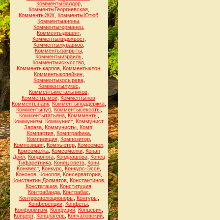
КомментыВалдор
,
КомментыГеоргиевская
,
КомментыЖЖ
,
КомментыЮтюб
,
Комментыаноны
,
Комментыгерманец
,
Комментыдоцент
,
Комментыжидохвост
,
Комментыжуравков
,
Комментызакрыты
,
Комментыизраиль
,
Комментыискусство
,
Комментыкарпов
,
Комментыклон
,
Комментыкопейкин
,
Комментыкосырева
,
Комментылукес
,
Комментыметальников
,
Комментымои
,
Комментынов
,
Комментыпанк
,
Комментыподдержка
,
Комментыпуб
,
Комментысексоты
,
Комментытатьяна
,
Коммменты
,
Коммунизм
,
Коммунист
,
Коммунист.
Зараза
,
Коммунисты
,
Комп
,
Компартия
,
Компграфика
,
Компиляция
,
Композитор
,
Композиция
,
Компьютер
,
Комсомол
,
Комсомолка
,
Комсомолки
,
Конан
Дойл
,
Кондопога
,
Кондрашова
,
Конец
Тифаретника
,
Конец света
,
Кони
,
Конквест
,
Конкурс
,
Конкурс-Эссе
,
Кононов
,
Конопля
,
Консерватория
,
Константин Долматов
,
Константинов
,
Констатация
,
Конституция
,
Контрабанда
,
Контрабас
,
Контрреволюционеры
,
Контуры
,
Конференции
,
Конфеты
,
Конформизм
,
Конфуций
,
Концевич
,
Концерт
,
Концлагерь
,
Кончаловский
,