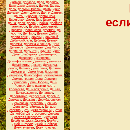
Дагмар
,
Дагмара
,
Дада
,
Дадаизм
,
Даки
,
Дали
,
Далида
,
Далия
,
Даллас
,
Даль
,
Дальний Восток
,
Дамы
,
Дана
,
Данелия
,
Дани
,
Дания
,
Данте
,
Дантес
,
Дантон
,
Дарвин
,
Дарвинизм
,
есл
Даревская
,
Дары
,
Дау
,
Дацик
,
Дача
,
Даша
,
Даян
,
Дверь
,
Двойка
,
Двойная
агентесса
,
Двойра
,
Дворецкий
,
Дворжак
,
Дворянство
,
Двучлен
,
Де
Кюстин
,
Де Ниро
,
Деанон
,
Дебил
,
Дебил-панк
,
Дебилки
,
Дебилный
,
Дебилообразы
,
Дебилы
,
Девиант
,
Девочка
,
Девочка и лошадь
,
Дега
,
Дегенерат
,
Дегенераты
,
Дед Митя
,
Дедищев
,
Дедмитя
,
Дедушка
,
Деев
,
Деев Шкабарнюк
,
Дезентерия
,
Дезертир
,
Дезертиры
,
Дезинформация
,
Дейнека
,
ДейнекаХ
,
Декабристы
,
Декарт
,
Делакруа
,
Делон
,
Дельво
,
Дельфины
,
Делягин
,
Демагогия
,
Деми Мур
,
Демидов
,
Демидова
,
Демография
,
Демократия
,
Демонстрация
,
Дени
,
Деникин
,
Денисова
,
День Победы
,
День
России
,
День памяти жертв
Холокоста
,
День рождения
,
Деньги
,
Деньрождения
,
Депардье
,
Депортация
,
Депрессия
,
Деревня
,
Держава
,
Державы
,
Дерибасовская
,
Дерипаска
,
Деркович
,
Дерьмо
,
Дерьмо-Стейнкрауз
,
Детдом
,
Детектив
,
Дети
,
Дети Украины
,
Детки
,
Деткоёбы
,
Детоторговец
,
Детсад
,
Детская смертность
,
Дефицит
,
Дешёвка
,
Джаз
,
Джанго
,
Джеймс
,
Джейн Пауэлл
,
Джейн Сеймур
,
Джентельмен
,
Джентилески
,