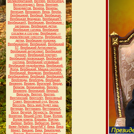
Великобритания
,
Веллер
,
Велосипед
,
Велосипедист
,
Вена
,
Венгрия
,
Венедиктов
,
Венера
,
Венеры
,
Венеция
,
Вениамин
,
Вера
,
Верба
,
Вербицикий
,
Вербицй
,
Вербицкая
,
Вербицкая Фридман
,
ВербицкаяП
,
ВербицкаяХ
,
Вербицкие
,
Вербицкие -
засранцы
,
Вербицкие детки
,
Вербицкие сатира
,
Вербицкие
сосалки и сосуны
,
Вербицкие —
кремлёвские сексоты
,
Вербицкие-
детки
,
Вербицкие-подонки
,
Вербицкиеню
,
Вербицкий
,
Вербицкий
57
,
Вербицкий Антисемиты
,
Вербицкий антисемит
,
Вербицкий
откроет
,
Вербицкий портрет
,
Вербицкий провокация
,
Вербицкий
скотина
,
Вербицкий уязвимый
,
Вербицкий-педофиляка
,
Вербицкий.
Жопа
,
Вербицкий. Мишка скотина
,
Вербицкий. Фридман
,
ВербицкийХ
,
Вербицкийню
,
Вербицкй
,
Вербицкмй
,
Верблюды
,
Верблядь
,
Вербцкая
,
Вервеер
,
Вервир
,
Вергилий
,
Верди
,
Веризм
,
Верицкийню
,
Верлен
,
Вермеер
,
Верницкий
,
Верный
,
Версаль
,
Вертеп
,
Вертер
,
Вертинский
,
Вертолёт
,
Верховный
Совет
,
Верховный суд
,
Весна
,
Вессель
,
Весь мир будет наш
,
Ветеран
,
Веттриано
,
ВеттрианоХ
,
Вехи
,
Вечеря
,
Вечность
,
Вечные
Вонючки
,
Вещий Олег
,
Взад
,
Взлом
,
Взлом компа
,
Взрывы
,
Взятки
,
Вибеке
,
Вибер
,
Вибратор
,
Видео
,
Виже-Лебрён
,
ВизитМГУ
,
Вика
,
Вика
Минет
,
Виканю
,
Вики
,
Википедия
,
Виктор
,
Викторина
,
Виктория
,