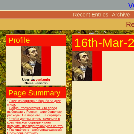
v
Recent Entries
Archive
Re
Profile
16th-Mar-
User:
veniamin
Name:
veniamin
Page Summary
·
Люля из сортира в борьбе за дело
мира.
·
Байден торжествует, что перед
выборами у России такие бешеные
расходы! Не пора его ... в сортире?
·
Чтоб с достоинством замочили в
кремлёвском сортире нужно
получить президентский указ на это.
·
Где ещё есть такой справедливый
Президент-патриот?