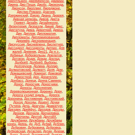
Джентльмен
,
Джефферсон
,
Джимми
,
Джина
,
Джо Пеши
,
Джобс
,
Джоконда
,
Джонсон
,
Джоплинг
,
Джорджоне
,
Джулио Романо
,
Дзагоев
,
Дзержинский
,
Дзюдо
,
Диана
,
Диарея
,
Дивная церковь
,
Дивов
,
Диета
Привет
,
Дизайн
,
Дизайнюхер
,
Дизентерия
,
Дизраэли
,
Дикий
,
Дикс
,
Диктатура
,
Дима
,
Димитрий
,
Димка
,
Дин
,
Диплом
,
Дипломатия
,
Дипломаты
,
Дипломированная
,
Дирижёр
,
Дискриминация
,
Дискуссия
,
Диснейленд
,
Диспетчер
,
Диссидент
,
Диссиденты
,
Дитрих
,
Для
жалоб
,
Дневник
,
Дно21
,
До н.э.
,
Добиньи
,
Добровольцы
,
Довлатов
,
Договор
,
Додик
,
Дожди
,
Доклад
,
Долбоёб
,
Долбоёб. Выборы
,
Долгоруков
,
Долина
,
Доллар
,
Долматовский
,
Долматт
,
Доля
,
Дом
,
Домашевский
,
Домкрат
,
Домовой
,
Домострой
,
Дон
,
Донателло
,
Донбасс
,
Донецк
,
Донна Саммер
,
Донос
,
Доносчик
,
Доносчики
,
Доносы
,
Дополнение
,
Дореволюционная
,
Доренко
,
Дорн
,
Дорога уходит вдаль...
,
Дороги
,
Доронина
,
Достижение
,
Достоевский
,
Доход
,
Доходы
,
Доцент
,
Дочки
Путина
,
Дочь
,
Драгуны
,
Драматург
,
Дрезден
,
Дрейфус
,
Дроздов
,
Дрозды
,
Дронов
,
Дрочила
,
Дрочиловка
,
Дрочилы
,
Другой
,
ДругойХ
,
Дружбанки
,
Дружбаны
,
Дружбаны
конец
,
Дрянь
,
Ду
,
Дуб
,
Дубай
,
Дублин
,
Дубровин
,
Дубровина
,
Дубровка
,
Дубровская
,
Дугаспер
,
Дугин
,
Дукрак
,
Дума
,
Думай
,
Дунаевский
,
Дункан
,