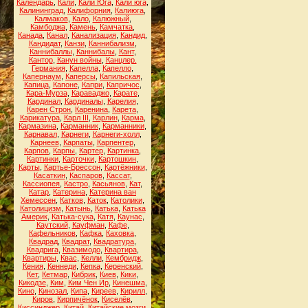
Календарь
,
Кали
,
Кали Юга
,
Кали юга
,
Калининград
,
Калифорния
,
Калиюга
,
Калмаков
,
Кало
,
Калюжный
,
Камбоджа
,
Камень
,
Камчатка
,
Канада
,
Канал
,
Канализация
,
Кандид
,
Кандидат
,
Канзи
,
Каннибализм
,
Каннибаллы
,
Каннибалы
,
Кант
,
Кантор
,
Канун войны
,
Канцлер.
Германия
,
Капелла
,
Капелло
,
Капернаум
,
Каперсы
,
Капильская
,
Капица
,
Капоне
,
Капри
,
Капричос
,
Кара-Мурза
,
Караваджо
,
Карате
,
Кардинал
,
Кардиналы
,
Карелия
,
Карен Строн
,
Каренина
,
Карета
,
Карикатура
,
Карл III
,
Карлин
,
Карма
,
Кармазина
,
Карманник
,
Карманники
,
Карнавал
,
Карнеги
,
Карнеги-холл
,
Карнеев
,
Карпаты
,
Карпентер
,
Карпов
,
Карпы
,
Картер
,
Картинка
,
Картинки
,
Карточки
,
Картошкин
,
Карты
,
Картье-Брессон
,
Картёжники
,
Касаткин
,
Каспаров
,
Кассат
,
Кассиопея
,
Кастро
,
Касьянов
,
Кат
,
Катар
,
Катерина
,
Катерина ван
Хемессен
,
Катков
,
Каток
,
Католики
,
Католицизм
,
Катынь
,
Катька
,
Катька
Америк
,
Катька-сука
,
Катя
,
Каунас
,
Каутский
,
Кауфман
,
Кафе
,
Кафельников
,
Кафка
,
Каховка
,
Квадрад
,
Квадрат
,
Квадратура
,
Квадрига
,
Квазимодо
,
Квартира
,
Квартиры
,
Квас
,
Келли
,
Кембридж
,
Кения
,
Кеннеди
,
Кепка
,
Керенский
,
Кет
,
Кетмар
,
Кибрик
,
Киев
,
Кики
,
Кикодзе
,
Ким
,
Ким Чен Ир
,
Кинешма
,
Кино
,
Кинозал
,
Кипа
,
Киреев
,
Кирилл
,
Киров
,
Кирпичёнок
,
Киселёв
,
Киссинджер
,
Китай
,
Китайские мозги
,