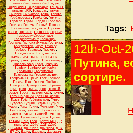
Гомофобия
,
Гомофобы
,
Гондон
,
Гондонеллы
,
Гондонизация
,
Гондоны
,
Гондоны. ЖЖ
,
Гондурас
,
Гонконг
,
Гонорея
,
Гончарова
,
Гопак
,
Гопота
,
Горбаневская
,
Горбачёв
,
Горгона
,
Гордеев
,
Гордин
,
Гордон
,
Горелов
,
Горилла
,
Горлум
,
Горный
,
Горовец
,
Tags:
Городничий
,
Городовой
,
Горские
евреи
,
Горчаков
,
Горшочек
,
Горький
,
Горюшкин-Сорокопудов
,
Госдепартамент
,
Госкомцен
,
Госпожа
,
Госпожа Лукеса
,
Гостиная
,
12th-Oct-
Государство
,
Гофф
,
Гохберг
,
Грабарь
,
Гравюра
,
Гравюры
,
Гражданская
,
Гражданство
,
Грамматика
,
Граната
,
Гранатомёт
,
Путина, е
Грани
,
Грант
,
Гранты
,
Грасскиллер
,
Грассскиллер
,
Граф
,
Графика
,
Графин
,
Графиня де Торби
,
Графоман
,
Графомания
,
сортире.
Графоманка
,
Графоманство
,
Графоманы
,
Грейс
,
Грек
,
Грекова
,
Грелка
,
Грех
,
Греция
,
Грибков
,
Григорьев
,
Григорьевпост
,
Гризли
,
Грин
,
Грис
,
Гриша
,
Гроб
,
Грозный
,
Громов
,
Гросс
,
Грудная жаба
,
Грузия
,
Грязные деньги
,
Грязные козявки
,
Грязь
,
Грёз
,
Губернаторы
,
Гувер
,
Гудеева
,
Гудини
,
Гудман
,
Гудмен
,
Гудрун
,
Гулаг
,
Гулин
,
Гулливер
,
Гулю
,
Н
Гуманизм
,
Гуманист
,
Гуманность
,
Гумилёв
,
Гурвиц
,
Гурский
,
Гурченко
,
Гусар
,
Гусинский
,
Гучков
,
Гущин
,
Гэтсби
,
Гюго
,
Гёте
,
Д'Артаньян
,
Д-р
наук
,
ДАУ
,
ДВФУ
,
ДДТ
,
ДДоС
,
ДЕБИЛЫ
,
ДЖРнов2
,
ДЖРнов4
,
ДПК
,
ДР
,
ДУ
,
Давид
,
Давыдов
,
Давыдыч
,