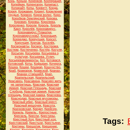
Конь
,
Коньки
,
Конёнков
,
Кооперация
,
Копейкин
,
Копенгаген
,
Копипаст
,
Копирайт
,
Копы
,
Корветт
,
Корда
,
Корея
,
Коржавин
,
Коринт
,
Кормление
грудью
,
Кормон
,
Корни волос
,
Коро
,
Коробков-Землянский
,
Корова
,
Коровин
,
Коровы
,
Королева
,
Короленко
,
Короли
,
Король
,
Король
Карл
,
Королёв
,
Коронавирус
,
Коронавирус Плакатки
,
Коронавируснов2
,
Коронация
,
Корреджо
,
Коррупция
,
Корсет
,
Корупция
,
Корчак
,
Коселёк
,
Космонавты
,
Космос
,
Кострома
,
Костюм
,
Костюченко
,
Костёр
,
Косуля
,
Косыгин
,
Косырева
,
Косырева о
культуре
,
Косырева. Углич
,
Косыревакомменты
,
Кот
,
Котовася
,
Котовский
,
Коты
,
Кофырин
,
Кочерга
,
Кошка
,
Кошки
,
Кошмар
,
Кощунство
,
Краб
,
Крамаров
,
Крамской
,
Кранах
,
Кранах-старшийХ
,
Крап
,
Крапильская
,
Крапильский
,
Красавец
,
Красавица
,
Красиво жить
не запретишь
,
Красная
,
Красная
Армия
,
Красная Площадь
,
Красная
Слобода
,
Красная армия
,
Красная
площадь
,
Красная рамка
,
Краснова
,
Краснодар
,
Красные мухоморы
,
Красный ибис
,
Красный крест
,
Красный мешочек
,
Красота
,
Крачковская
,
Кредит
,
Крейсер
,
Кремль
,
Кремль.
,
Крепостные
,
Кресмль
,
Креспи
,
Крестины
,
Tags:
Крестный Ход
,
Крестный ход
,
Крестовский
,
Крестьне
,
Крестьяне
,
Кретины
,
Крещатик
,
Крещение
,
Кризис
,
Криллон
,
Криминал
,
Крис
,