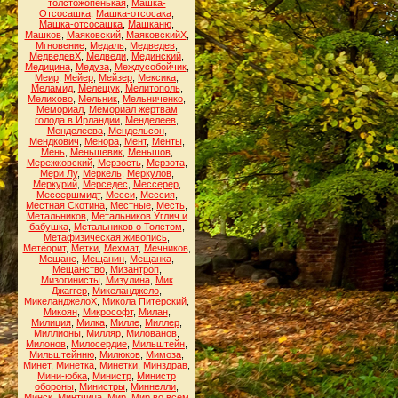
толстожопенькая
,
Машка-
Отсосашка
,
Машка-отсосака
,
Машка-отсосашка
,
Машканю
,
Машков
,
Маяковский
,
МаяковскийХ
,
Мгновение
,
Медаль
,
Медведев
,
МедведевХ
,
Медведи
,
Мединский
,
Медицина
,
Медуза
,
Междусобойчик
,
Меир
,
Мейер
,
Мейзер
,
Мексика
,
Меламид
,
Мелещук
,
Мелитополь
,
Мелихово
,
Мельник
,
Мельниченко
,
Мемориал
,
Мемориал жертвам
голода в Ирландии
,
Менделеев
,
Менделеева
,
Мендельсон
,
Мендкович
,
Менора
,
Мент
,
Менты
,
Мень
,
Меньшевик
,
Меньшов
,
Мережковский
,
Мерзость
,
Мерзота
,
Мери Лу
,
Меркель
,
Меркулов
,
Меркурий
,
Мерседес
,
Мессерер
,
Мессершмидт
,
Месси
,
Мессия
,
Местная Скотина
,
Местные
,
Месть
,
Метальников
,
Метальников Углич и
бабушка
,
Метальников о Толстом
,
Метафизическая живопись
,
Метеорит
,
Метки
,
Мехмат
,
Мечников
,
Мещане
,
Мещанин
,
Мещанка
,
Мещанство
,
Мизантроп
,
Мизогинисты
,
Мизулина
,
Мик
Джаггер
,
Микеланджело
,
МикеланджелоХ
,
Микола Питерский
,
Микоян
,
Микрософт
,
Милан
,
Милиция
,
Милка
,
Милле
,
Миллер
,
Миллионы
,
Милляр
,
Милованов
,
Милонов
,
Милосердие
,
Мильштейн
,
Мильштейнню
,
Милюков
,
Мимоза
,
Минет
,
Минетка
,
Минетки
,
Минздрав
,
Мини-юбка
,
Министр
,
Министр
обороны
,
Министры
,
Миннелли
,
Минск
,
Минтчица
,
Мир
,
Мир во всём