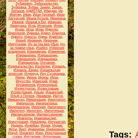
Зубаревич
,
Зубоскальство
,
Зубровка
,
Зубры
,
Зыкин
,
Зыков
,
Зюганов
,
ИДИЁТКИ
,
Ибигдан
,
Ив
Монтан
,
Иван
,
Иван Грозный
,
Иван
Засурский
,
Ивана Купала
,
Иванкина
,
Иванов
,
Иванов и Бог
,
Иваново
,
Иванушка
,
Игла
,
Игнатьев
,
Игнор
,
Игорь
,
Игра
,
Игры
,
Идеолог
,
Идеология
,
Идиома
,
Идиот
,
Идиотка
,
Идиото
,
Идиоты
,
Идиш
,
Идиётки
,
Иерей
,
Иеремия
,
Иероним
,
Иерусалим
,
Из-за-тра вки-убью
,
Из-
за-травки-убью
,
Изабел
,
Избиение
младенцев
,
Извержение
,
Извинение
,
Извращенец
,
Извращение
,
Извращения
,
Извращенка
,
Извращенцы
,
Изгнание
,
Издевательство
,
Изобилие
,
Израиль
,
Израиль. Евреи
,
Израильская
агрессия
,
Изумруд
,
Ииу Сусираджа
,
Икинс
,
Икона
,
Иконы
,
Икра
,
Икусство
,
Иланский
,
Илия
,
Илларионов
,
Иллюзорный
,
Иллюстратор
,
Иллюстрации
,
Иллюстрация
,
Ильин
,
Ильинский
,
Ильф и Петров
,
Имажизм
,
Имгур
,
Иммануил
,
Иммиграция
,
Иммунитет
,
Император
,
Императрица
,
Империализм
,
Империя
,
Импичмент
,
Импотент
,
Импотент.
,
Импотенция
,
Импресионизм
,
Импрессионизм
,
Инагенты
,
Инакомыслие
,
Инаугурация
,
Инвалиды
,
Ингушетия
,
Индеец
,
Индейцы
,
Индия
,
Индия.
Фоты
,
Инет
,
Инженеры
,
Инквизиция
,
Tags:
Инкуб
,
Иноагент
,
Инок
,
Иностранные
слова
,
Инстаграм
,
Интеграция
,