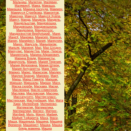
Мальчиш
,
Малютин
,
Малявин
,
МалявинХ
,
Мама
,
Мамаша
,
Мамашка
,
Мамина паскуда
,
Маммен
,
Маммуся Стребкова
,
Мамонтов
,
Мамочка
,
Мамуся
,
Мамуся Хуйла
,
Мамут
,
Манда
,
Мандела
,
Мандель
,
Мандельштам
,
Мандовошка
,
Мандовошки
,
Мандовошкина
,
Мандолина
,
Мандоотсос
,
Мандохвостов-Вербуёцкий.
,
Мане
,
МанеХ
,
Манежка
,
Манизер
,
Манила
,
Манин
,
Манифест
,
Мания
,
Манкунян
,
Манос
,
Мануэль
,
Маньеризм
,
Маньяк
,
Манюня
,
Мао
,
Мао Цзэдун
,
Маргулис
,
Марди Гра
,
Мари -Тереза
,
Мариенталь
,
Марина Абрамович
,
Марина Влади
,
Маринисты
,
Мариуполь
,
Мария
,
Мария Терезия
,
Мария Фёдоровна
,
Мария Штерн
,
Мария-Антуанетта
,
Марк Твен
,
Маркиз
,
Маркс
,
Марксизм
,
Марлен
,
Марлон Брандо
,
Марокко
,
Март
,
Марш
,
Марш Памяти
,
Маршак
,
Маршал
,
Маршалы
,
Марши
,
Маск
,
Маска скорби
,
Маскава
,
Маски
,
Масленица
,
Масло сливочное
,
Маслова
,
Масловская
,
Масоны
,
Массачусетс
,
Мастер-класс
,
Мастерская
,
Мастурбация
,
Мат
,
Мата
Хари
,
Матвейчев
,
Матвиенко
,
Математик
,
Математика
,
Математики
,
Матисс
,
Матрос
,
Матфей
,
Мать
,
Маунт
,
Мафия
,
Мафия Тифарета
,
Маха
,
Махи
,
Маша
,
Машенька
,
Машина
,
Машина
Времени
,
Машинист
,
Машка
,
Машка
блядь мамина
,
Машка