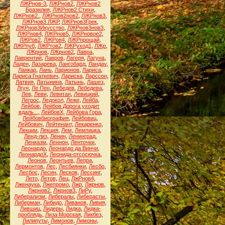
ЛЖРнов-3
,
ЛЖРнов2
,
ЛЖРнов2
Бразилия
,
ЛЖРнов2 Стихи
,
ЛЖРнов2.
,
ЛЖРнов2нов2
,
ЛЖРнов3
,
ЛЖРнов3 ЛЖР
,
ЛЖРнов3Грек
,
ЛЖРнов3Икусство
,
ЛЖРнов3нов3
,
ЛЖРнов4
,
ЛЖРнов5
,
ЛЖРновое2
,
ЛЖРов2
,
ЛЖРов4
,
ЛЖРпрощай
,
ЛЖРпуб
,
ЛЖРтов2
,
ЛЖРуход1
,
ЛЖр
,
ЛЖрнов
,
ЛЖрнов2
,
Лавра
,
Лаврентий
,
Лавров
,
Лагеря
,
Лагуна
,
Ладен
,
Лазарева
,
Лангобард
,
Ландау
,
Ланкар
,
Лань
,
Ларионов
,
Лариса
,
Лариса Гнаткевич
,
Лариска
,
Ларссон
,
Латвия
,
Латынина
,
Латынь
,
Лашез
,
Лгун
,
Ле Пен
,
Лебедев
,
Лебедева
,
Лев
,
Леви
,
Левитан
,
Левицкий
,
Легрос
,
Ледокол
,
Леже
,
Лейба
,
Лейбов
,
Лейбов Дорога уходит
вдаль...
,
ЛейбовХ
,
Лейбова Гора
,
Лейбовбиография
,
Лейбовиц
,
Лейбович
,
Лейтенант
,
Лекаренко
,
Лекции
,
Лекция
,
Лем
,
Лемпицка
,
Ленд-лиз
,
Ленин
,
Ленинград
,
Ленказм
,
Леннон
,
Ленточки
,
Леонардо
,
Леонардо да Винчи
,
ЛеонардоХ
,
Леонида-отсосючка
,
Леонов
,
Леонтьев
,
Лепра
,
Лермонтов
,
Лес
,
Лесбиянки
,
Лесбо
,
Лесбос
,
Лесин
,
Лесков
,
Лессинг
,
Лето
,
Летов
,
Лец
,
ЛжРнов4
,
Лженаука
,
Лжепромо
,
Лжр
,
Лжрнов
,
Лжрнов2
,
Лжрнов3
,
ЛиРу
,
Либерализм
,
Либералы
,
Либерасты
,
Либерман
,
Либидо
,
Ливанов
,
Ливия
,
Лившиц
,
Лидеры
,
Лидка
,
Лидка-
проблядь
,
Лиза Морская
,
Ликбез
,
Лилипуты
,
Лимонов
,
Лимоны
,