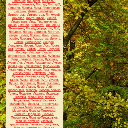
Лингвист
,
Линдберг
,
Линкольн
,
Линней
,
Лиознова
,
Лиотар
,
ЛиотарХ
,
Лиригия
,
Лирика
,
Лиса
,
Лиснянская
,
Лисёнок
,
Литва
,
Литеатура
,
Литераторы
,
Литература
,
Литмузей
,
Лихачёв
,
Лихтенштейн
,
Лицей
,
Лицемерие
,
Лицо Тифаретника
,
Личка
,
Личное
,
Личность
,
Лишенцы
,
Лкьяненко
,
Ллойд Джордж
,
Ло
,
Лоб
,
Лобанов
,
Логика
,
Логинов
,
Логотип
,
Лодзь
,
Лодки
,
Ложкин
,
Ложь
,
Ложь-
пиздёж
,
Локкарт
,
Локомотив
,
Лолита
,
Ломик
,
Ломоносов
,
Лондон
,
Лопухина
,
Лорен
,
Лорп
,
Лос
,
Лосев
,
Лот
,
Лотман
,
Лотов
,
Лотта
,
Лоуренс
,
Лошади
,
Лошадь
,
Лошак
,
Лубенников
,
ЛубенниковХ
,
Лубянка
,
Лувр
,
Луганск
,
Лужков
,
Лужники
,
Лузер
,
Лук
,
Лукас
,
Лукашенко
,
Лукес
,
Луки-суки
,
Лукьяненко
,
Лукэимиша
,
Лукэмиша
,
Лукэтмиша
,
Лукэтмишка
,
Лукэтморон
,
Лумумба
,
Луна
,
Лунатик
,
Луначарский
,
Лунный
танец
,
Лурка
,
Лурье
,
Лутц
,
Луция
,
Лушка
,
Луэтмиша
,
Лыжи
,
Лысенко
,
Лысый
,
Львов
,
Львы
,
Лэйн
,
Любовники
,
Любовь
,
Любовь лёлика
Алекс
,
Людовик
,
Людоед
,
Людоеды
,
Люлечка
,
Люлин нос
,
Люльа-
Пердюлька
,
Люлька
,
Люлька -
Малафейка
,
Люлька - отсосулька
,
Люлька Малафейка
,
Люлька-
Мудюлька
,
Люлька-Педюлька
,
Люлька-Пердлька
,
Люлька-
Пердюлька
,
Люлька-Пиздюлька
,
Люлька-ебулька
,
Люлька-
красотулька
,
Люлька-отсосулька
,
Люлька-пердюлька
,
Люлька-