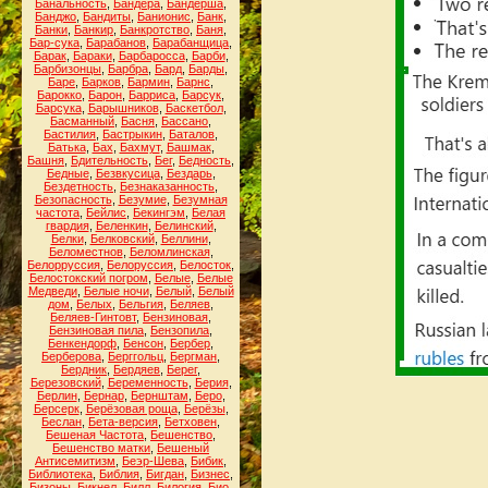
Банальность
,
Бандера
,
Бандерша
,
Банджо
,
Бандиты
,
Банионис
,
Банк
,
Банки
,
Банкир
,
Банкротство
,
Баня
,
Бар-сука
,
Барабанов
,
Барабанщица
,
Барак
,
Бараки
,
Барбаросса
,
Барби
,
Барбизонцы
,
Барбра
,
Бард
,
Барды
,
Баре
,
Барков
,
Бармин
,
Барнс
,
Барокко
,
Барон
,
Барриса
,
Барсук
,
Барсука
,
Барышников
,
Баскетбол
,
Басманный
,
Басня
,
Бассано
,
Бастилия
,
Бастрыкин
,
Баталов
,
Батька
,
Бах
,
Бахмут
,
Башмак
,
Башня
,
Бдительность
,
Бег
,
Бедность
,
Бедные
,
Безвкусица
,
Бездарь
,
Бездетность
,
Безнаказанность
,
Безопасность
,
Безумие
,
Безумная
частота
,
Бейлис
,
Бекингэм
,
Белая
гвардия
,
Беленкин
,
Белинский
,
Белки
,
Белковский
,
Беллини
,
Беломестнов
,
Беломлинская
,
Белорруссия
,
Белоруссия
,
Белосток
,
Белостокский погром
,
Белые
,
Белые
Медведи
,
Белые ночи
,
Белый
,
Белый
дом
,
Белых
,
Бельгия
,
Беляев
,
Беляев-Гинтовт
,
Бензиновая
,
Бензиновая пила
,
Бензопила
,
Бенкендорф
,
Бенсон
,
Бербер
,
Берберова
,
Берггольц
,
Бергман
,
Бердник
,
Бердяев
,
Берег
,
Березовский
,
Беременность
,
Берия
,
Берлин
,
Бернар
,
Бернштам
,
Беро
,
Берсерк
,
Берёзовая роща
,
Берёзы
,
Беслан
,
Бета-версия
,
Бетховен
,
Бешеная Частота
,
Бешенство
,
Бешенство матки
,
Бешеный
Антисемитизм
,
Беэр-Шева
,
Бибик
,
Библиотека
,
Библия
,
Бигдан
,
Бизнес
,
Бизоны
,
Бикнел
,
Билл
,
Билогия
,
Био
,