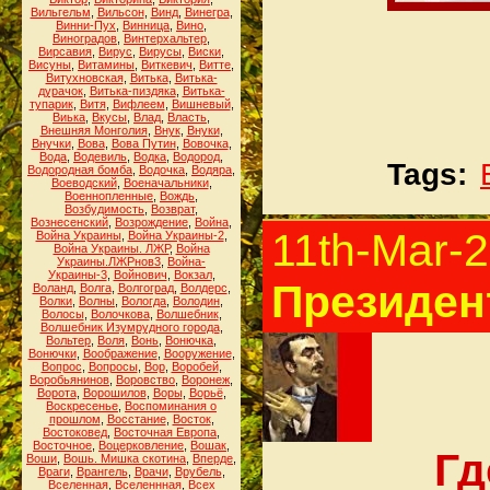
Вильгельм
,
Вильсон
,
Винд
,
Винегра
,
Винни-Пух
,
Винница
,
Вино
,
Виноградов
,
Винтерхальтер
,
Вирсавия
,
Вирус
,
Вирусы
,
Виски
,
Висуны
,
Витамины
,
Виткевич
,
Витте
,
Витухновская
,
Витька
,
Витька-
дурачок
,
Витька-пиздяка
,
Витька-
тупарик
,
Витя
,
Вифлеем
,
Вишневый
,
Виька
,
Вкусы
,
Влад
,
Власть
,
Внешняя Монголия
,
Внук
,
Внуки
,
Внучки
,
Вова
,
Вова Путин
,
Вовочка
,
Вода
,
Водевиль
,
Водка
,
Водород
,
Tags:
Водородная бомба
,
Водочка
,
Водяра
,
Воеводский
,
Военачальники
,
Военнопленные
,
Вождь
,
Возбудимость
,
Возврат
,
Вознесенский
,
Возрождение
,
Война
,
11th-Mar-
Война Украины
,
Война Украины-2
,
Война Украины. ЛЖР
,
Война
Украины.ЛЖРнов3
,
Война-
Украины-3
,
Войнович
,
Вокзал
,
Президен
Воланд
,
Волга
,
Волгоград
,
Волдерс
,
Волки
,
Волны
,
Вологда
,
Володин
,
Волосы
,
Волочкова
,
Волшебник
,
Волшебник Изумрудного города
,
Вольтер
,
Воля
,
Вонь
,
Вонючка
,
Вонючки
,
Воображение
,
Вооружение
,
Вопрос
,
Вопросы
,
Вор
,
Воробей
,
Воробьянинов
,
Воровство
,
Воронеж
,
Ворота
,
Ворошилов
,
Воры
,
Ворьё
,
Воскресенье
,
Воспоминания о
прошлом
,
Восстание
,
Восток
,
Востоковед
,
Восточная Европа
,
Восточное
,
Воцерковление
,
Вошак
,
Гд
Воши
,
Вошь. Мишка скотина
,
Вперде
,
Враги
,
Врангель
,
Врачи
,
Врубель
,
Вселенная
,
Вселеннная
,
Всех