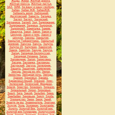
Жыды
,
Жюри
,
Жёлтая дорога
,
Жёлтая пресса
,
Жёлтые листья
,
ЗАЗ
,
ЗИМ
,
За вашу и нашу свободу
,
Забан
,
Забан ЖЖ
,
ЗабанЖЖ
,
Забанить меня
,
Заблоцкий-
Десятовский
,
Зависть
,
Загадка
,
Заглот
,
Заглот.
,
Загорский
,
Заграница
,
Загреб
,
Зад
,
Задержание
,
Задержания
,
Задница
,
Задорнов
,
ЗадорновХ
,
Зажигалка
,
Зажим
,
Заказуха
,
Закат
,
Закон
,
Закон о
Цензуре
,
Закон о геях
,
Закон о
цензуре
,
Законы
,
Закрытие
,
Закрытие Тифаретника.
,
Закрытый
дневник
,
Закуска
,
Закусь
,
Залупа
,
Залупа-20
,
Залупкин
,
Заменгоф
,
Замок
,
Замятин
,
Зануда
,
Заоупа
,
Запад
,
Западная Белоруссия
,
Западная Украина
,
Запах
,
Заповедник
,
Запор
,
Зарисовка
,
Засада
,
Засранка
,
Засранцы
,
Засурский
,
Засуха
,
Затворник
,
Защита
,
Защитник
,
Заявление
,
Звезда
,
Звезда во лбу
,
Звери
,
Зверства
,
Звёздная ночь
,
Звёзды
,
Здания
,
Здоровье
,
Здрава
,
Здравомыслящий
,
Зевание
,
Зевс
,
Зеленский
,
Зеленский. Фридман
,
Земля
,
Земство
,
Зенкевич
,
Зеркало
,
Зеркальный
,
Зерно
,
Зерновые
,
Зиалт
,
Зига
,
Зикоф
,
Зильбер
,
Зима
,
Зимбабве
,
Зиновьев
,
Зиялт
,
Злоба
,
Злорадство
,
Змеи
,
Змея
,
Змий
,
Знаете ли вы
,
Знаменатель
,
Знатоки
,
Зозуля
,
Зола
,
Золовкин
,
Золотарёв
,
Золото
,
Золотой Век
,
Золотой век
,
Золотой век Голландии
,
Золотусский
,
Золя
,
Зонтик
,
Зоопарк
,
Зоофил
,
Зоя
,