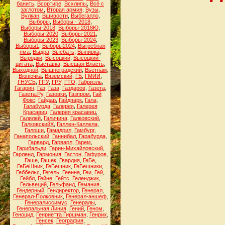
банить
,
Всортире
,
Всхлипы
,
Всё с
заглотом
,
Вторая армия
,
Вузы
,
Вулкан
,
Вшивости
,
Выбегалло
,
Выборы
,
Выборы - 2018
,
Выборы-2018
,
Выборы-2018Ю
,
Выборы-2020
,
Выборы-2021
,
Выборы-2023
,
Выборы-2024
,
Выборы1
,
Выборы2024
,
Выгребная
яма
,
Выдра
,
Выебать
,
Выпивка
,
Выродки
,
Высоцкий
,
Высоцкий-
цитата
,
Выставка
,
Высшая Власть
,
Выходной
,
Вышнеградский
,
Вьетнам
,
Вюнючка
,
Вяземский
,
ГБ
,
ГМИИ
,
ГНУСЬ
,
ГПУ
,
ГРУ
,
ГТО
,
Габриэль
,
Гагарин
,
Газ
,
Газа
,
Газдаров
,
Газета
,
Газета.Ру
,
Газовки
,
Газпром
,
Гай
Фокс
,
Гайдар
,
Гайдпарк
,
Гала
,
Галабурда
,
Галерея
,
Галерея
Красавиц
,
Галерея красавиц
,
Галилей
,
Галичина
,
Галковский
,
ГалковскийХ
,
Галлен-Каллела
,
Галоши
,
Гамадрил
,
Гамбург
,
Ганапольский
,
Ганнибал
,
Гарабурда
,
Гарвард
,
Гарварл
,
Гарем
,
Гарибальди
,
Гарин-Михайловский
,
Гарленд
,
Гармония
,
Гастон
,
Гафуров
,
Гаше
,
Гашек
,
Гвардия
,
ГеБе
,
ГеБеШник
,
ГеБешник
,
ГеБешники
,
Геббельс
,
Гегель
,
Геенна
,
Геи
,
Гей
,
Гейбл
,
Гейне
,
Гейтс
,
Геленджик
,
Гельвеций
,
Гельфанд
,
Гемания
,
Гендерный
,
Гендиректор
,
Генерал
,
Генерал-Полковник
,
Генерал-аншеф
,
Генералиссимус
,
Генералы
,
Генеральная Линия
,
Гений
,
Геном
,
Геноцид
,
Генриетта Гиршман
,
Генрих
,
Генсек
,
География
,