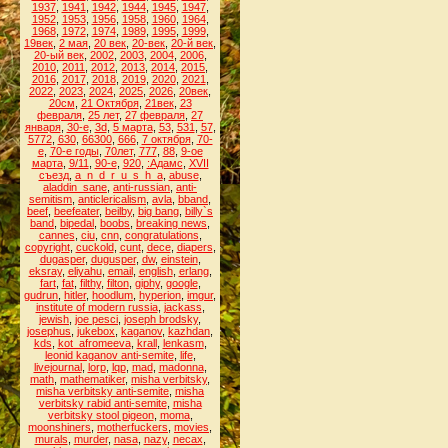
1937
,
1941
,
1942
,
1944
,
1945
,
1947
,
1952
,
1953
,
1956
,
1958
,
1960
,
1964
,
1968
,
1972
,
1974
,
1989
,
1995
,
1999
,
19век
,
2 мая
,
20 век
,
20-век
,
20-й век
,
20-ый век
,
2002
,
2003
,
2004
,
2006
,
2010
,
2011
,
2012
,
2013
,
2014
,
2015
,
2016
,
2017
,
2018
,
2019
,
2020
,
2021
,
2022
,
2023
,
2024
,
2025
,
2026
,
20век
,
20см
,
21 Октября
,
21век
,
23
февраля
,
25 лет
,
27 февраля
,
27
января
,
30-е
,
3d
,
5 марта
,
53
,
531
,
57
,
5772
,
630
,
66300
,
666
,
7 октября
,
70-
е
,
70-е годы
,
70лет
,
777
,
88
,
9-ое
марта
,
9/11
,
90-е
,
920
,
:Адамс
,
XVII
съезд
,
a_n_d_r_u_s_h_a
,
abuse
,
aladdin_sane
,
anti-russian
,
anti-
semitism
,
anticlericalism
,
avla
,
bband
,
beef
,
beefeater
,
beilby
,
big bang
,
billy`s
band
,
bipedal
,
boobs
,
breaking news
,
cannes
,
ciu
,
cnn
,
congratulations
,
copyright
,
cuckold
,
cunt
,
dece
,
diapers
,
dugasper
,
dugusper
,
dw
,
einstein
,
eksray
,
eliyahu
,
email
,
english
,
erlang
,
fart
,
fat
,
filthy
,
filton
,
giphy
,
google
,
gudrun
,
hitler
,
hoodlum
,
hyperion
,
imgur
,
institute of modern russia
,
jackass
,
jewish
,
joe pesci
,
joseph brodsky
,
josephus
,
jukebox
,
kaganov
,
kazhdan
,
kds
,
kot_afromeeva
,
krall
,
lenkasm
,
leonid kaganov anti-semite
,
life
,
livejournal
,
lorp
,
lqp
,
mad
,
madonna
,
math
,
mathematiker
,
misha verbitsky
,
misha verbitsky anti-semite
,
misha
verbitsky rabid anti-semite
,
misha
verbitsky stool pigeon
,
moma
,
moonshiners
,
motherfuckers
,
movies
,
murals
,
murder
,
nasa
,
nazy
,
necax
,