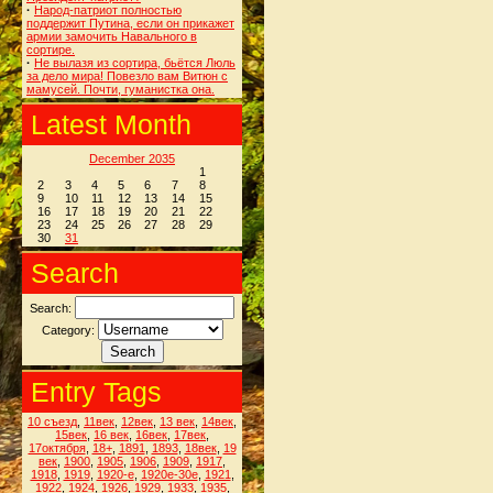
·
Народ-патриот полностью
поддержит Путина, если он прикажет
армии замочить Навального в
сортире.
·
Не вылазя из сортира, бьётся Люль
за дело мира! Повезло вам Витюн с
мамусей. Почти, гуманистка она.
Latest Month
December 2035
1
2
3
4
5
6
7
8
9
10
11
12
13
14
15
16
17
18
19
20
21
22
23
24
25
26
27
28
29
30
31
Search
Search:
Category:
Entry Tags
10 съезд
,
11век
,
12век
,
13 век
,
14век
,
15век
,
16 век
,
16век
,
17век
,
17октября
,
18+
,
1891
,
1893
,
18век
,
19
век
,
1900
,
1905
,
1906
,
1909
,
1917
,
1918
,
1919
,
1920-е
,
1920е-30е
,
1921
,
1922
,
1924
,
1926
,
1929
,
1933
,
1935
,