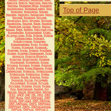
Крисота
,
Кристи
,
Кристина
,
Кристис
,
Критика
,
Кровавая Мери
,
Кровавое
Top of Page
воскресенье
,
Кровавый навет
,
Крог
,
Крокодил
,
Крокодилы
,
Кролик
,
Кролики
,
Кронгауз
,
Кронштадт
,
Кросс
,
Кроткий
,
Крофорд
,
Круглов
,
Крумгольд
,
Круп
,
Крупкин
,
Крупная
,
Крыжополь
,
Крылов
,
Крым
,
Крымов
,
Крымские татары
,
Крыса
,
Крысы
,
Крыша
,
Крюк
,
Крёйер
,
Крёстный отец
,
Ксенофобия
,
Ксилография
,
Ктомс
,
Ку-клукс-клан
,
Куба
,
Кубизм
,
Кубизм
Тифаретника
,
КубизмХ
,
Кубофутуризм
,
Кувалдин
,
Кувшинникова
,
Кугач
,
Куздра
,
Кузнец
,
Кузнецов
,
Кузнецов.
,
Куинджи
,
Куклы
,
Кукмор
,
Кукобака
,
Кулаки
,
Кулидар Провокация
,
Культ
личности
,
Культур-Мультур
,
Культура
,
Культуролог
,
Куников
,
Купленный
,
Куприянов
,
Купцы
,
Купчиха
,
Купчихи
,
Кураев
,
Куратор
,
Курбе
,
Курва
,
Курва Мамина
,
Курва
Тифаретная
,
Курвосос
,
Курвососина
,
Курвососка
,
Курвососы
,
Курвы
,
Курица
,
Курли
,
Курочка
,
Курск
,
Курчатов
,
Кустик
,
Кустодиев
,
КустодиевХ
,
Кутепов
,
Кутузов
,
Кутузова
,
Кухарка
,
Кухня
,
Кучма
,
Куш
,
Кшесинская
,
Кьюкор
,
Кэт
,
Кюстин
,
Кюхля
,
Кёнигсберг
,
Кёртис
,
ЛГБТ
,
ЛДПР
,
ЛДР
,
ЛЖ
,
ЛЖЛ
,
ЛЖР
,
ЛЖР Жопа
,
ЛЖР ЛЖРнов2
,
ЛЖР
Носик
,
ЛЖР-нов3
,
ЛЖР. ЛЖРнов
,
ЛЖР. ЛЖРнов2
,
ЛЖР3
,
ЛЖРНов2
,
ЛЖРНов4
,
ЛЖРн
,
ЛЖРначалонов
,
ЛЖРнлв
,
ЛЖРнов
,
ЛЖРнов-2
,