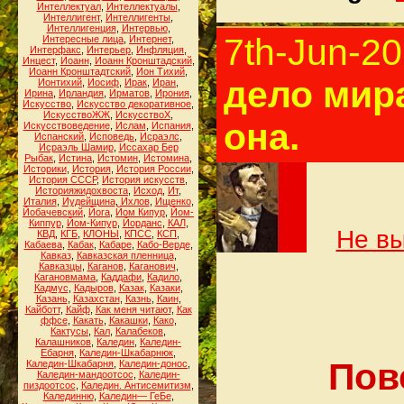
Интеллектуал
,
Интеллектуалы
,
Интеллигент
,
Интеллигенты
,
Интеллигенция
,
Интервью
,
7th-Jun-2
Интересные лица
,
Интернет
,
Интерфакс
,
Интерьер
,
Инфляция
,
Инцест
,
Иоанн
,
Иоанн Кронштадский
,
Иоанн Кронштадтский
,
Ион Тихий
,
дело мира
Ионтихий
,
Иосиф
,
Ирак
,
Иран
,
Ирина
,
Ирландия
,
Ирматов
,
Ирония
,
Искусство
,
Искусство декоративное
,
ИскусствоЖЖ
,
ИскусствоХ
,
она.
Искусствоведение
,
Ислам
,
Испания
,
Испанский
,
Исповедь
,
Исраэлс
,
Исраэль Шамир
,
Иссахар Бер
Рыбак
,
Истина
,
Истомин
,
Истомина
,
Историки
,
История
,
История России
,
История СССР
,
История искусств
,
Историяжидохвоста
,
Исход
,
Ит
,
Италия
,
Иудейщина
,
Ихлов
,
Ищенко
,
Йобачевский
,
Йога
,
Йом Кипур
,
Йом-
Киппур
,
Йом-Кипур
,
Йорданс
,
КАЛ
,
Не вы
КВД
,
КГБ
,
КЛОНЫ
,
КПСС
,
КСП
,
Кабаева
,
Кабак
,
Кабаре
,
Кабо-Верде
,
Кавказ
,
Кавказская пленница
,
Кавказцы
,
Каганов
,
Каганович
,
Кагановмама
,
Каддафи
,
Кадило
,
Кадмус
,
Кадыров
,
Казак
,
Казаки
,
Казань
,
Казахстан
,
Казнь
,
Каин
,
Кайботт
,
Кайф
,
Как меня читают
,
Как
ффсе
,
Какать
,
Какашки
,
Како
,
Кактусы
,
Кал
,
Калабеков
,
Калашников
,
Каледин
,
Каледин-
Ебарня
,
Каледин-Шкабарнюк
,
Пов
Каледин-Шкабарня
,
Каледин-донос
,
Каледин-мандоотсос
,
Каледин-
пиздоотсос
,
Каледин. Антисемитизм
,
Калединню
,
Каледин— ГеБе
,