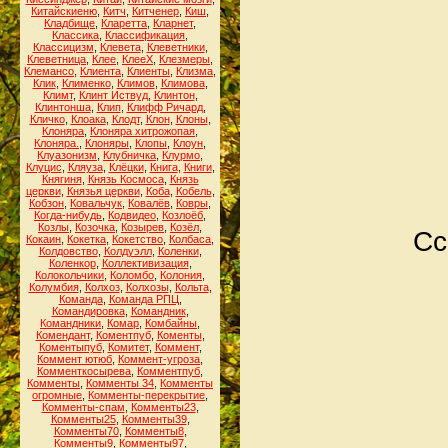
Китайскиеню
,
Китч
,
Китченер
,
Киш
,
Кладбище
,
Кларетта
,
Кларнет
,
Классика
,
Классификация
,
Классицизм
,
Клевета
,
Клеветники
,
Клеветница
,
Клее
,
КлееХ
,
Клезмеры
,
Клемансо
,
Клиента
,
Клиенты
,
Клизма
,
Клик
,
Клименко
,
Климов
,
Климова
,
Климт
,
Клинт Иствуд
,
Клинтон
,
Клинтонша
,
Клип
,
Клифф Ричард
,
Кличко
,
Клоака
,
Клодт
,
Клон
,
Клоны
,
Клоняра
,
Клоняра хитрожопая
,
Клоняра.
,
Клоняры
,
Клопы
,
Клоун
,
Клуазонизм
,
Клубничка
,
Клурмо
,
Клуцис
,
Кляуза
,
Клёцки
,
Книга
,
Книги
,
Княгиня
,
Князь Космоса
,
Князь
церкви
,
Князья церкви
,
Коба
,
Кобель
,
Кобзон
,
Ковальчук
,
Ковалёв
,
Ковры
,
Когда-нибудь
,
Кодвидео
,
Козлоёб
,
Козлы
,
Козочка
,
Козырев
,
Козёл
,
Сс
Кокаин
,
Кокетка
,
Кокетство
,
Колбаса
,
Колдовство
,
Колдуэлл
,
Коленки
,
Коленкор
,
Коллективизация
,
Колокольчики
,
Коломбо
,
Колония
,
Колумбия
,
Колхоз
,
Колхозы
,
Кольта
,
Команда
,
Команда РПЦ
,
Командировка
,
Командник
,
Командники
,
Комар
,
Комбайны
,
Комендант
,
Коментпуб
,
Коменты
,
Коментыпуб
,
Комитет
,
Коммент
,
Коммент ютюб
,
Коммент-угроза
,
Комменткосырева
,
Комментпуб
,
Комменты
,
Комменты 34
,
Комменты
огромные
,
Комменты-перекрытие
,
Комменты-спам
,
Комменты23
,
Комменты25
,
Комменты39
,
Комменты70
,
Комменты8
,
Комменты9
,
Комменты97
,