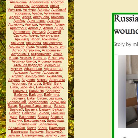
Апельсины
,
Апологетика
,
Апостол
,
Апостолы
,
Апреликов
,
Апсит
,
Апухтин
,
Ар Нуво
,
Ар деко
,
Арабский
терроризм
,
Арабы
,
Аргентина
,
Ардеко
,
Арест
,
Арефьева
,
Аризона
,
Арийцы
,
Аристотель
,
Арктика
,
Арлекино
,
Армада
,
Армения
,
Армия
,
Армстронг
,
Арнольд
,
Арнольд Ева
,
Артемизия
,
Артемуй
,
Артемуй
Сисярик
,
Артур
,
Архангельск
,
Архимед. Чапек
,
Архипенко
,
Архипов
,
Архипова
,
Архитектура
,
Аршакуни
,
Асад
,
Асатий
,
Ассистент
,
Астер
,
Астрахань
,
Астронавты
,
Астрономы
,
Астрофизика
,
Атака
,
Атаки
,
Атеизм
,
Атеисты
,
Атлантида
,
Атомная бомба
,
Атомная война
,
Атомная подлодка
,
Аукционы
,
Аутизм
,
Афанасьев
,
Афганистан
,
Афедрон
,
Афины
,
Афоризмы
,
Африка
,
Ахмадулина
,
Ахматова
,
Ахуеев
,
Ахуеево
,
Ацтеки
,
Ашкенази
,
Аэропорт
,
Аятолла
,
БАБЫ
,
БЫК
,
Баба
,
Баба-Яга
,
Баба-яга
,
Бабель
,
Бабизмы
,
Бабий Яр
,
Бабицкая
,
Бабочки
,
Бабурин
,
Бабучина
,
Бабушка
,
Бабы
,
Бабьё
,
Бавария
,
Бавильский
,
Багдасарова
,
Багрицкий
,
Базар
,
Базарный аристократ
,
Базиль
,
БазильХ
,
Базыма
,
Байден
,
Байкал
,
Байкер
,
Байкеры
,
Байрон
,
Байя кон
диас
,
Бакалович
,
Баклан
,
Бакстер
,
Бакунин
,
Бакушинская
,
Балабурда
,
Балалаечник
,
Балалайкин
,
Балалайкн
,
Балет
,
Балин
,
Балморал
,
Балотелли
,
Бальдунг
,
БальдунгХ
,
Бальзак
,
Бальтерманц
,
Бальтюс
,
Бан
,