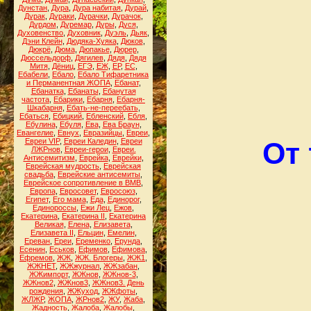
Дунстан
,
Дура
,
Дура набитая
,
Дурай
,
Дурак
,
Дураки
,
Дурачки
,
Дурачок
,
Дурдом
,
Дуремар
,
Дуры
,
Дуся
,
Духовенство
,
Духовник
,
Дуэль
,
Дьяк
,
Дэни Клейн
,
Дюдяка-Хуяка
,
Дюков
,
Дюкрё
,
Дюма
,
Дюпакье
,
Дюрер
,
Дюссельдорф
,
Дягилев
,
Дядя
,
Дядя
Митя
,
Дёниц
,
ЕГЭ
,
ЕЖ
,
ЕР
,
ЕС
,
Ебабели
,
Ебало
,
Ебало Тифаретника
и Перманентная ЖОПА
,
Ебанат
,
Ебанатка
,
Ебанаты
,
Ебанутая
частота
,
Ебарики
,
Ебарня
,
Ебарня-
Шкабарня
,
Ебать-не-переебать
,
Ебаться
,
Ебицкий
,
Ебленский
,
Ебля
,
Ебулина
,
Ебуля
,
Ева
,
Ева Браун
,
Евангелие
,
Евнух
,
Евразийцы
,
Евреи
,
Евреи VIP
,
Евреи Каледин
,
Евреи
От
ЛЖРнов
,
Евреи-герои
,
Евреи.
Антисемитизм
,
Еврейка
,
Еврейки
,
Еврейская мудрость
,
Еврейская
свадьба
,
Еврейские антисемиты
,
Еврейское сопротивление в ВМВ
,
Европа
,
Евросовет
,
Евросоюз
,
Египет
,
Его мама
,
Еда
,
Единорог
,
Единороссы
,
Ежи Лец
,
Ежов
,
Екатерина
,
Екатерина II
,
Екатерина
Великая
,
Елена
,
Елизавета
,
Елизавета II
,
Ельцин
,
Емелин
,
Ереван
,
Ереи
,
Еременко
,
Ерунда
,
Есенин
,
Еськов
,
Ефимов
,
Ефимова
,
Ефремов
,
ЖЖ
,
ЖЖ. Блогеры
,
ЖЖ1
,
ЖЖНЕТ
,
ЖЖжурнал
,
ЖЖзабан
,
ЖЖимпорт
,
ЖЖнов
,
ЖЖнов-3
,
ЖЖнов2
,
ЖЖнов3
,
ЖЖнов3. День
рождения
,
ЖЖуход
,
ЖЖфоты
,
ЖЛЖР
,
ЖОПА
,
ЖРнов2
,
ЖУ
,
Жаба
,
Жадность
,
Жалоба
,
Жалобы
,