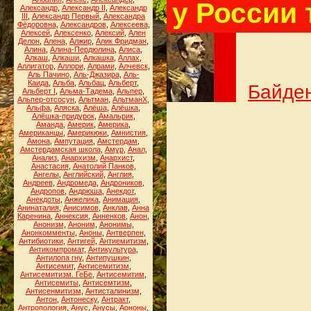
у России 
Александр
,
Александр II
,
Александр
III
,
Александр Первый
,
Александра
Фёдоровна
,
Александров
,
Алексеева
,
Алексей
,
Алексенко
,
Алексий
,
Ален
Делон
,
Алена
,
Алжир
,
Алик Фридман
,
Алина
,
Алина-Пердюлина
,
Алиса
,
Алкаш
,
Алкаши
,
Алкашка
,
Аллах
,
Аллигатор
,
Аллори
,
Алрами
,
Алчевск
,
Аль Пачино
,
Аль-Джазира
,
Аль-
Каида
,
Альба
,
Альбац
,
Альберт
,
Байден
Альберт I
,
Альма-Тадема
,
Альпер
,
Альпер-отсосун
,
Альтман
,
АльтманХ
,
Альфа
,
Аляска
,
Алёша
,
Алёшка
,
Алёшка-придурок
,
Амальрик
,
Аманда
,
Америк
,
Америка
,
Американцы
,
Америкюки
,
Амнистия
,
Амона
,
Ампутация
,
Амстердам
,
Амстердамская школа
,
Амур
,
Анал
,
Анализ
,
Анархизм
,
Анархист
,
Анастасия
,
Анатолий Панков
,
Ангелы
,
Английский
,
Англия
,
Андреев
,
Андромеда
,
Андроников
,
Андропов
,
Андрюша
,
Анекдот
,
Анекдоты
,
Анжелика
,
Анимация
,
Анинаталия
,
Анисимов
,
Анклав
,
Анна
Каренина
,
Аннексия
,
Анненков
,
Анон
,
Анонизм
,
Аноним
,
Анонимы
,
Анонкомменты
,
Аноны
,
Антверпен
,
Антибиотики
,
Антигей
,
Антиемитизм
,
Антикомпромат
,
Антикультура
,
Антилопа гну
,
Антипушкин
,
Антисемит
,
Антисемитизм
,
Антисемитизм. ГеБе
,
Антисемитим
,
Антисемиты
,
Антисемтизм
,
Антисенмитизм
,
Антисталинизм
,
Антон
,
Антонеску
,
Антракт
,
Антропология
,
Анус
,
Анусы
,
Аононы
,