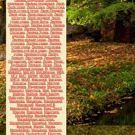
пидораска
,
Люлька-пиздюлька
,
Люля
,
Люля голая
,
Люля стихи
,
Люля сучка
,
Люля сучка-в-течке
,
Люля-Пердюля
,
Люля-дура
,
Люля-красотуля
,
Люля-
отсосуля
,
Люля-пиздюля
,
Люля-
тупая-срака
,
Люля-фоты
,
Люляка
,
Люляка голая
,
Люляка книга
,
Люляка
минетка
,
Люляка-Монтаж
,
Люляка-
Отсосака
,
Люляка-Хуяка
,
Люляка-
идиотка
,
Люляка-мокрая срака
,
Люляка-мокрая-срака
,
Люляка-
отсосака
,
Люляка-срака
,
Люляка-
тупая-срака
,
Люляка-хуесосака
,
Люляка-хуй-ей-в-сраку
,
Люляка-
хуяка
,
Люляка=Хуяка
,
Люляч
,
Люмьер
,
Люстрация
,
Люццифер
,
Лягушатник
,
Лягушка
,
Лялёк
,
Ляпис-
Трубецкой
,
Ляпкало
,
Лёлик
,
Лёха
,
Лёша-свинья-хороша
,
М
,
МАКАКА
,
МАКАКО
,
МАТАН
,
МАТАНючки
,
МВД
,
МГУ
,
МИТ
,
МИФИ
,
МОМА
,
МРОТ
,
МФТИ
,
МХАТ
,
Мавзолей
,
Магадан
,
Магнаты
,
Магнитский
,
Магнум
,
Магомаев
,
Мадовошки
,
Мадонна
,
Мазохист
,
Маиуполь
,
Май
,
Майдан
,
Майерс
,
Майков
,
Майн Кампф
,
Майсурян
,
Мак
,
Макака
,
Макаревич
,
Макарова
,
Макароны
,
Маковецкий
,
Маковский
,
Маковский В
,
МаковскийХ
,
Макрон
,
Макс Эрнст
,
Максим
,
Максимов
,
Макспарк
,
Малафейка
,
Малафейкины
,
Малафейные шестёрки.
,
Малафейный
,
Малафья
,
Малевич
,
Маленков
,
Малер
,
Малка
,
Малофейкин
,
Мальвина
,
Мальгин
,
Мальцев
,
Мальчевский
,
Мальчик
,