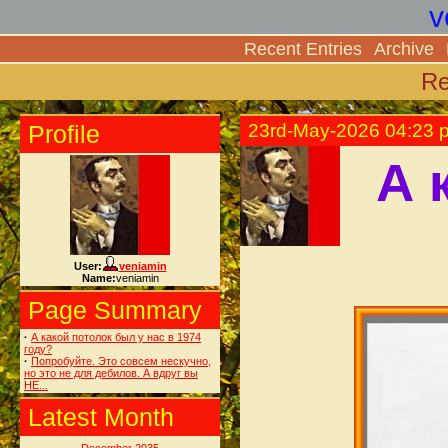
v
Recent Entries
Archive
Re
Profile
23rd-May-2026 04:23 
А 
User:
veniamin
Name:
veniamin
Page Summary
·
А какой потолок был у нас в 1974
году?
·
Попробуйте. Это совсем нескучно,
но это не для дебилов. А вдруг вы
НЕ...
Latest Month