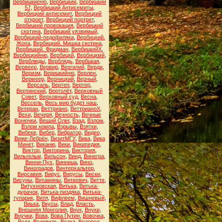
Вербицкиеню
,
Вербицкий
,
Вербицкий
57
,
Вербицкий Антисемиты
,
Вербицкий антисемит
,
Вербицкий
откроет
,
Вербицкий портрет
,
Вербицкий провокация
,
Вербицкий
скотина
,
Вербицкий уязвимый
,
Вербицкий-педофиляка
,
Вербицкий.
Жопа
,
Вербицкий. Мишка скотина
,
Вербицкий. Фридман
,
ВербицкийХ
,
Вербицкийню
,
Вербицкй
,
Вербицкмй
,
Верблюды
,
Верблядь
,
Вербцкая
,
Вервеер
,
Вервир
,
Вергилий
,
Верди
,
Веризм
,
Верицкийню
,
Верлен
,
Вермеер
,
Верницкий
,
Верный
,
Версаль
,
Вертеп
,
Вертер
,
Вертинский
,
Вертолёт
,
Верховный
Совет
,
Верховный суд
,
Весна
,
Вессель
,
Весь мир будет наш
,
Ветеран
,
Веттриано
,
ВеттрианоХ
,
Вехи
,
Вечеря
,
Вечность
,
Вечные
Вонючки
,
Вещий Олег
,
Взад
,
Взлом
,
Взлом компа
,
Взрывы
,
Взятки
,
Вибеке
,
Вибер
,
Вибратор
,
Видео
,
Виже-Лебрён
,
ВизитМГУ
,
Вика
,
Вика
Минет
,
Виканю
,
Вики
,
Википедия
,
Виктор
,
Викторина
,
Виктория
,
Вильгельм
,
Вильсон
,
Винд
,
Винегра
,
Винни-Пух
,
Винница
,
Вино
,
Виноградов
,
Винтерхальтер
,
Вирсавия
,
Вирус
,
Вирусы
,
Виски
,
Висуны
,
Витамины
,
Виткевич
,
Витте
,
Витухновская
,
Витька
,
Витька-
дурачок
,
Витька-пиздяка
,
Витька-
тупарик
,
Витя
,
Вифлеем
,
Вишневый
,
Виька
,
Вкусы
,
Влад
,
Власть
,
Внешняя Монголия
,
Внук
,
Внуки
,
Внучки
,
Вова
,
Вова Путин
,
Вовочка
,
Вода
,
Водевиль
,
Водка
,
Водород
,