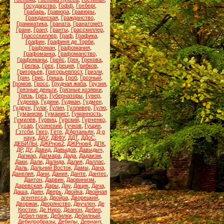
Государство
,
Гофф
,
Гохберг
,
Грабарь
,
Гравюра
,
Гравюры
,
Гражданская
,
Гражданство
,
Грамматика
,
Граната
,
Гранатомёт
,
Грани
,
Грант
,
Гранты
,
Грасскиллер
,
Грассскиллер
,
Граф
,
Графика
,
Графин
,
Графиня де Торби
,
Графоман
,
Графомания
,
Графоманка
,
Графоманство
,
Графоманы
,
Грейс
,
Грек
,
Грекова
,
Грелка
,
Грех
,
Греция
,
Грибков
,
Григорьев
,
Григорьевпост
,
Гризли
,
Грин
,
Грис
,
Гриша
,
Гроб
,
Грозный
,
Громов
,
Гросс
,
Грудная жаба
,
Грузия
,
Грязные деньги
,
Грязные козявки
,
Грязь
,
Грёз
,
Губернаторы
,
Гувер
,
Гудеева
,
Гудини
,
Гудман
,
Гудмен
,
Гудрун
,
Гулаг
,
Гулин
,
Гулливер
,
Гулю
,
Гуманизм
,
Гуманист
,
Гуманность
,
Гумилёв
,
Гурвиц
,
Гурский
,
Гурченко
,
Гусар
,
Гусинский
,
Гучков
,
Гущин
,
Гэтсби
,
Гюго
,
Гёте
,
Д'Артаньян
,
Д-р
наук
,
ДАУ
,
ДВФУ
,
ДДТ
,
ДДоС
,
ДЕБИЛЫ
,
ДЖРнов2
,
ДЖРнов4
,
ДПК
,
ДР
,
ДУ
,
Давид
,
Давыдов
,
Давыдыч
,
Дагмар
,
Дагмара
,
Дада
,
Дадаизм
,
Даки
,
Дали
,
Далида
,
Далия
,
Даллас
,
Даль
,
Дальний Восток
,
Дамы
,
Дана
,
Данелия
,
Дани
,
Дания
,
Данте
,
Дантес
,
Дантон
,
Дарвин
,
Дарвинизм
,
Даревская
,
Дары
,
Дау
,
Дацик
,
Дача
,
Даша
,
Даян
,
Дверь
,
Двойка
,
Двойная
агентесса
,
Двойра
,
Дворецкий
,
Дворжак
,
Дворянство
,
Двучлен
,
Де
Кюстин
,
Де Ниро
,
Деанон
,
Дебил
,
Дебил-панк
,
Дебилки
,
Дебилный
,
Дебилообразы
,
Дебилы
,
Девиант
,