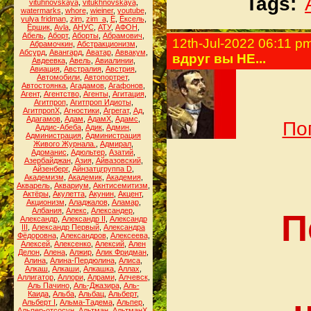
Tags:
vituhnovskaya
,
vitukhnovskaya
,
watermarks
,
whore
,
wieiner
,
youtube
,
yulya fridman
,
zim
,
zim_a
,
Ё
,
Ёксель
,
Ёршик
,
Аvla
,
АНУС
,
АТУ
,
АФОН
,
Абель
,
Аборт
,
Аборты
,
Абрамович
,
12th-Jul-2022 06:11 p
Абрамочкин
,
Абстракционизм
,
Абсурд
,
Авангард
,
Аватар
,
Аввакум
,
вдруг вы НЕ...
Авдеевка
,
Авель
,
Авиалинии
,
Авиация
,
Австралия
,
Австрия
,
Автомобили
,
Автопортрет
,
Автостоянка
,
Агадамов
,
Агафонов
,
Агент
,
Агентство
,
Агенты
,
Агитация
,
Агитпроп
,
Агитпроп Идиоты
,
АгитпропХ
,
Агностики
,
Агрегат
,
Ад
,
Адагамов
,
Адам
,
АдамХ
,
Адамс
,
По
Аддис-Абеба
,
Адик
,
Админ
,
Администрация
,
Администрация
Живого Журнала.
,
Адмирал
,
Адоманис
,
Адюльтер
,
Азатий
,
Азербайджан
,
Азия
,
Айвазовский
,
Айзенберг
,
Айнзатцгруппа D
,
Академизм
,
Академик
,
Академия
,
Акварель
,
Аквариум
,
Акнтисемитизм
,
Актёры
,
Акулетта
,
Акунин
,
Акцент
,
Акционизм
,
Аладжалов
,
Аламар
,
Албания
,
Алекс
,
Александер
,
П
Александр
,
Александр II
,
Александр
III
,
Александр Первый
,
Александра
Фёдоровна
,
Александров
,
Алексеева
,
Алексей
,
Алексенко
,
Алексий
,
Ален
Делон
,
Алена
,
Алжир
,
Алик Фридман
,
Алина
,
Алина-Пердюлина
,
Алиса
,
Алкаш
,
Алкаши
,
Алкашка
,
Аллах
,
Аллигатор
,
Аллори
,
Алрами
,
Алчевск
,
Аль Пачино
,
Аль-Джазира
,
Аль-
Каида
,
Альба
,
Альбац
,
Альберт
,
Альберт I
,
Альма-Тадема
,
Альпер
,
Альпер-отсосун
,
Альтман
,
АльтманХ
,