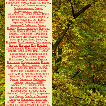
Водородная бомба
,
Водочка
,
Водяра
,
Воеводский
,
Военачальники
,
Военнопленные
,
Вождь
,
Возбудимость
,
Возврат
,
Вознесенский
,
Возрождение
,
Война
,
Война Украины
,
Война Украины-2
,
Война Украины. ЛЖР
,
Война
Украины.ЛЖРнов3
,
Война-
Украины-3
,
Войнович
,
Вокзал
,
Воланд
,
Волга
,
Волгоград
,
Волдерс
,
Волки
,
Волны
,
Вологда
,
Володин
,
Волосы
,
Волочкова
,
Волшебник
,
Волшебник Изумрудного города
,
Вольтер
,
Воля
,
Вонь
,
Вонючка
,
Вонючки
,
Воображение
,
Вооружение
,
Вопрос
,
Вопросы
,
Вор
,
Воробей
,
Воробьянинов
,
Воровство
,
Воронеж
,
Ворота
,
Ворошилов
,
Воры
,
Ворьё
,
Воскресенье
,
Воспоминания о
прошлом
,
Восстание
,
Восток
,
Востоковед
,
Восточная Европа
,
Восточное
,
Воцерковление
,
Вошак
,
Воши
,
Вошь. Мишка скотина
,
Вперде
,
Враги
,
Врангель
,
Врачи
,
Врубель
,
Вселенная
,
Вселеннная
,
Всех
банить
,
Всортире
,
Всхлипы
,
Всё с
заглотом
,
Вторая армия
,
Вузы
,
Вулкан
,
Вшивости
,
Выбегалло
,
Выборы
,
Выборы - 2018
,
Выборы-2018
,
Выборы-2018Ю
,
Выборы-2020
,
Выборы-2021
,
Выборы-2023
,
Выборы-2024
,
Выборы1
,
Выборы2024
,
Выгребная
яма
,
Выдра
,
Выебать
,
Выпивка
,
Выродки
,
Высоцкий
,
Высоцкий-
цитата
,
Выставка
,
Высшая Власть
,
Выходной
,
Вышнеградский
,
Вьетнам
,