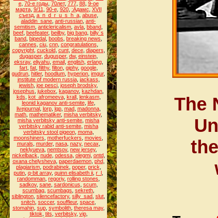
е
,
70-е годы
,
70лет
,
777
,
88
,
9-ое
марта
,
9/11
,
90-е
,
920
,
:Адамс
,
XVII
съезд
,
a_n_d_r_u_s_h_a
,
abuse
,
aladdin_sane
,
anti-russian
,
anti-
semitism
,
anticlericalism
,
avla
,
bband
,
beef
,
beefeater
,
beilby
,
big bang
,
billy`s
band
,
bipedal
,
boobs
,
breaking news
,
cannes
,
ciu
,
cnn
,
congratulations
,
copyright
,
cuckold
,
cunt
,
dece
,
diapers
,
dugasper
,
dugusper
,
dw
,
einstein
,
eksray
,
eliyahu
,
email
,
english
,
erlang
,
fart
,
fat
,
filthy
,
filton
,
giphy
,
google
,
gudrun
,
hitler
,
hoodlum
,
hyperion
,
imgur
,
institute of modern russia
,
jackass
,
jewish
,
joe pesci
,
joseph brodsky
,
josephus
,
jukebox
,
kaganov
,
kazhdan
,
The 
kds
,
kot_afromeeva
,
krall
,
lenkasm
,
leonid kaganov anti-semite
,
life
,
livejournal
,
lorp
,
lqp
,
mad
,
madonna
,
math
,
mathematiker
,
misha verbitsky
,
Un
misha verbitsky anti-semite
,
misha
verbitsky rabid anti-semite
,
misha
verbitsky stool pigeon
,
moma
,
moonshiners
,
motherfuckers
,
movies
,
the
murals
,
murder
,
nasa
,
nazy
,
necax
,
neklyueva
,
nemtsov
,
new jersey
,
nickelback
,
nude
,
odessa
,
olegmi
,
ontd
,
oxana chelysheva
,
paperdaemon
,
phd
,
plagiarism
,
podrabinek
,
poper
,
prick
,
putin
,
q-bit array
,
quinn elisabeth ii
,
r_l
,
randomman
,
regoriy
,
rolling stones
,
sadkov
,
sane
,
sardonicus
,
scum
,
scumbag
,
scumbags
,
sekreth
,
siblington
,
silencefactory
,
silly_sad
,
slut
,
snitch
,
soccer
,
souffleur
,
space
,
stomahin
,
sup
,
symbolith
,
theresa may
,
tiktok
,
tits
,
verbitsky
,
vip
,