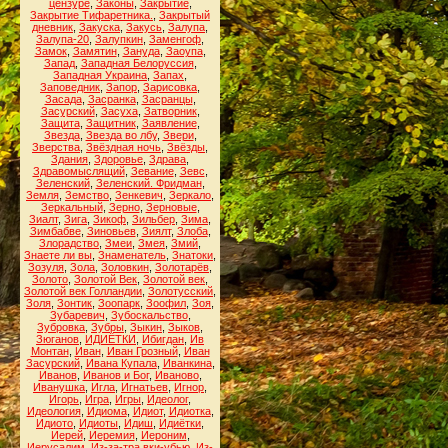
цензуре
,
Законы
,
Закрытие
,
Закрытие Тифаретника.
,
Закрытый
дневник
,
Закуска
,
Закусь
,
Залупа
,
Залупа-20
,
Залупкин
,
Заменгоф
,
Замок
,
Замятин
,
Зануда
,
Заоупа
,
Запад
,
Западная Белоруссия
,
Западная Украина
,
Запах
,
Заповедник
,
Запор
,
Зарисовка
,
Засада
,
Засранка
,
Засранцы
,
Засурский
,
Засуха
,
Затворник
,
Защита
,
Защитник
,
Заявление
,
Звезда
,
Звезда во лбу
,
Звери
,
Зверства
,
Звёздная ночь
,
Звёзды
,
Здания
,
Здоровье
,
Здрава
,
Здравомыслящий
,
Зевание
,
Зевс
,
Зеленский
,
Зеленский. Фридман
,
Земля
,
Земство
,
Зенкевич
,
Зеркало
,
Зеркальный
,
Зерно
,
Зерновые
,
Зиалт
,
Зига
,
Зикоф
,
Зильбер
,
Зима
,
Зимбабве
,
Зиновьев
,
Зиялт
,
Злоба
,
Злорадство
,
Змеи
,
Змея
,
Змий
,
Знаете ли вы
,
Знаменатель
,
Знатоки
,
Зозуля
,
Зола
,
Золовкин
,
Золотарёв
,
Золото
,
Золотой Век
,
Золотой век
,
Золотой век Голландии
,
Золотусский
,
Золя
,
Зонтик
,
Зоопарк
,
Зоофил
,
Зоя
,
Зубаревич
,
Зубоскальство
,
Зубровка
,
Зубры
,
Зыкин
,
Зыков
,
Зюганов
,
ИДИЁТКИ
,
Ибигдан
,
Ив
Монтан
,
Иван
,
Иван Грозный
,
Иван
Засурский
,
Ивана Купала
,
Иванкина
,
Иванов
,
Иванов и Бог
,
Иваново
,
Иванушка
,
Игла
,
Игнатьев
,
Игнор
,
Игорь
,
Игра
,
Игры
,
Идеолог
,
Идеология
,
Идиома
,
Идиот
,
Идиотка
,
Идиото
,
Идиоты
,
Идиш
,
Идиётки
,
Иерей
,
Иеремия
,
Иероним
,
Иерусалим
,
Из-за-тра вки-убью
,
Из-