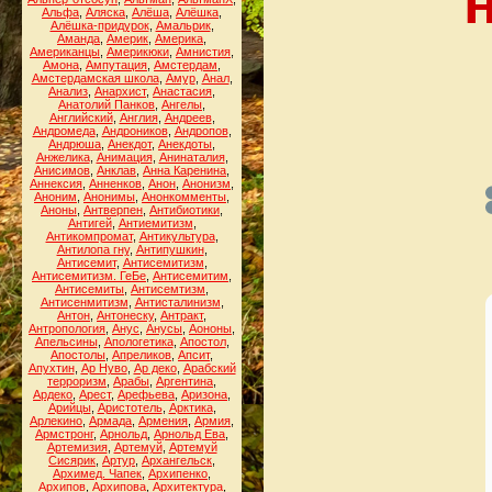
Альфа
,
Аляска
,
Алёша
,
Алёшка
,
Алёшка-придурок
,
Амальрик
,
Аманда
,
Америк
,
Америка
,
Американцы
,
Америкюки
,
Амнистия
,
Амона
,
Ампутация
,
Амстердам
,
Амстердамская школа
,
Амур
,
Анал
,
Анализ
,
Анархист
,
Анастасия
,
Анатолий Панков
,
Ангелы
,
Английский
,
Англия
,
Андреев
,
Андромеда
,
Андроников
,
Андропов
,
Андрюша
,
Анекдот
,
Анекдоты
,
Анжелика
,
Анимация
,
Анинаталия
,
Анисимов
,
Анклав
,
Анна Каренина
,
Аннексия
,
Анненков
,
Анон
,
Анонизм
,
Аноним
,
Анонимы
,
Анонкомменты
,
Аноны
,
Антверпен
,
Антибиотики
,
Антигей
,
Антиемитизм
,
Антикомпромат
,
Антикультура
,
Антилопа гну
,
Антипушкин
,
Антисемит
,
Антисемитизм
,
Антисемитизм. ГеБе
,
Антисемитим
,
Антисемиты
,
Антисемтизм
,
Антисенмитизм
,
Антисталинизм
,
Антон
,
Антонеску
,
Антракт
,
Антропология
,
Анус
,
Анусы
,
Аононы
,
Апельсины
,
Апологетика
,
Апостол
,
Апостолы
,
Апреликов
,
Апсит
,
Апухтин
,
Ар Нуво
,
Ар деко
,
Арабский
терроризм
,
Арабы
,
Аргентина
,
Ардеко
,
Арест
,
Арефьева
,
Аризона
,
Арийцы
,
Аристотель
,
Арктика
,
Арлекино
,
Армада
,
Армения
,
Армия
,
Армстронг
,
Арнольд
,
Арнольд Ева
,
Артемизия
,
Артемуй
,
Артемуй
Сисярик
,
Артур
,
Архангельск
,
Архимед. Чапек
,
Архипенко
,
Архипов
,
Архипова
,
Архитектура
,