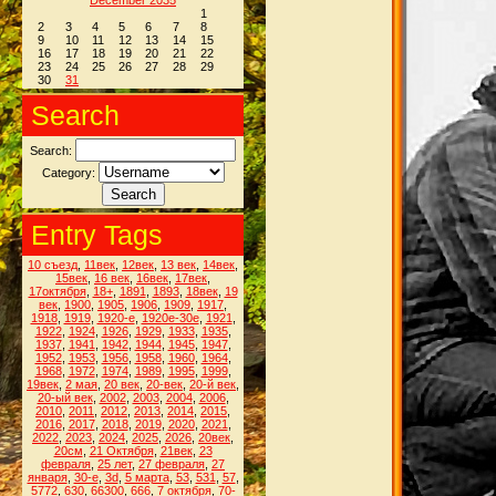
December 2035
1
2
3
4
5
6
7
8
9
10
11
12
13
14
15
16
17
18
19
20
21
22
23
24
25
26
27
28
29
30
31
Search
Search:
Category:
Entry Tags
10 съезд
,
11век
,
12век
,
13 век
,
14век
,
15век
,
16 век
,
16век
,
17век
,
17октября
,
18+
,
1891
,
1893
,
18век
,
19
век
,
1900
,
1905
,
1906
,
1909
,
1917
,
1918
,
1919
,
1920-е
,
1920е-30е
,
1921
,
1922
,
1924
,
1926
,
1929
,
1933
,
1935
,
1937
,
1941
,
1942
,
1944
,
1945
,
1947
,
1952
,
1953
,
1956
,
1958
,
1960
,
1964
,
1968
,
1972
,
1974
,
1989
,
1995
,
1999
,
19век
,
2 мая
,
20 век
,
20-век
,
20-й век
,
20-ый век
,
2002
,
2003
,
2004
,
2006
,
2010
,
2011
,
2012
,
2013
,
2014
,
2015
,
2016
,
2017
,
2018
,
2019
,
2020
,
2021
,
2022
,
2023
,
2024
,
2025
,
2026
,
20век
,
20см
,
21 Октября
,
21век
,
23
февраля
,
25 лет
,
27 февраля
,
27
января
,
30-е
,
3d
,
5 марта
,
53
,
531
,
57
,
5772
,
630
,
66300
,
666
,
7 октября
,
70-