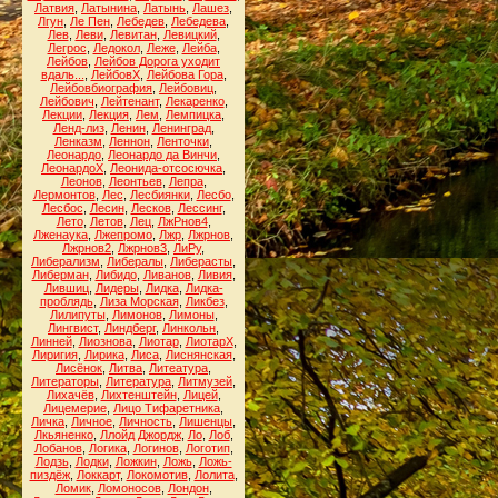
Латвия
,
Латынина
,
Латынь
,
Лашез
,
Лгун
,
Ле Пен
,
Лебедев
,
Лебедева
,
Лев
,
Леви
,
Левитан
,
Левицкий
,
Легрос
,
Ледокол
,
Леже
,
Лейба
,
Лейбов
,
Лейбов Дорога уходит
вдаль...
,
ЛейбовХ
,
Лейбова Гора
,
Лейбовбиография
,
Лейбовиц
,
Лейбович
,
Лейтенант
,
Лекаренко
,
Лекции
,
Лекция
,
Лем
,
Лемпицка
,
Ленд-лиз
,
Ленин
,
Ленинград
,
Ленказм
,
Леннон
,
Ленточки
,
Леонардо
,
Леонардо да Винчи
,
ЛеонардоХ
,
Леонида-отсосючка
,
Леонов
,
Леонтьев
,
Лепра
,
Лермонтов
,
Лес
,
Лесбиянки
,
Лесбо
,
Лесбос
,
Лесин
,
Лесков
,
Лессинг
,
Лето
,
Летов
,
Лец
,
ЛжРнов4
,
Лженаука
,
Лжепромо
,
Лжр
,
Лжрнов
,
Лжрнов2
,
Лжрнов3
,
ЛиРу
,
Либерализм
,
Либералы
,
Либерасты
,
Либерман
,
Либидо
,
Ливанов
,
Ливия
,
Лившиц
,
Лидеры
,
Лидка
,
Лидка-
проблядь
,
Лиза Морская
,
Ликбез
,
Лилипуты
,
Лимонов
,
Лимоны
,
Лингвист
,
Линдберг
,
Линкольн
,
Линней
,
Лиознова
,
Лиотар
,
ЛиотарХ
,
Лиригия
,
Лирика
,
Лиса
,
Лиснянская
,
Лисёнок
,
Литва
,
Литеатура
,
Литераторы
,
Литература
,
Литмузей
,
Лихачёв
,
Лихтенштейн
,
Лицей
,
Лицемерие
,
Лицо Тифаретника
,
Личка
,
Личное
,
Личность
,
Лишенцы
,
Лкьяненко
,
Ллойд Джордж
,
Ло
,
Лоб
,
Лобанов
,
Логика
,
Логинов
,
Логотип
,
Лодзь
,
Лодки
,
Ложкин
,
Ложь
,
Ложь-
пиздёж
,
Локкарт
,
Локомотив
,
Лолита
,
Ломик
,
Ломоносов
,
Лондон
,