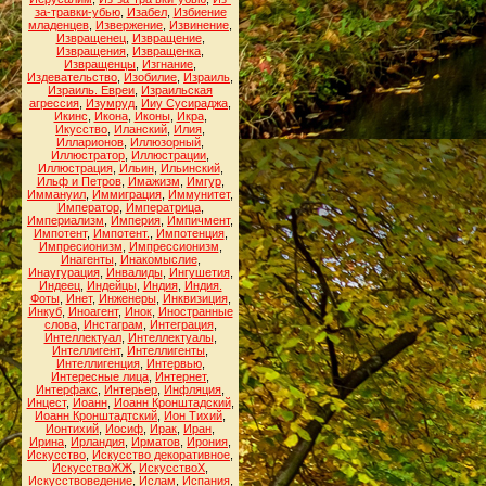
за-травки-убью
,
Изабел
,
Избиение
младенцев
,
Извержение
,
Извинение
,
Извращенец
,
Извращение
,
Извращения
,
Извращенка
,
Извращенцы
,
Изгнание
,
Издевательство
,
Изобилие
,
Израиль
,
Израиль. Евреи
,
Израильская
агрессия
,
Изумруд
,
Ииу Сусираджа
,
Икинс
,
Икона
,
Иконы
,
Икра
,
Икусство
,
Иланский
,
Илия
,
Илларионов
,
Иллюзорный
,
Иллюстратор
,
Иллюстрации
,
Иллюстрация
,
Ильин
,
Ильинский
,
Ильф и Петров
,
Имажизм
,
Имгур
,
Иммануил
,
Иммиграция
,
Иммунитет
,
Император
,
Императрица
,
Империализм
,
Империя
,
Импичмент
,
Импотент
,
Импотент.
,
Импотенция
,
Импресионизм
,
Импрессионизм
,
Инагенты
,
Инакомыслие
,
Инаугурация
,
Инвалиды
,
Ингушетия
,
Индеец
,
Индейцы
,
Индия
,
Индия.
Фоты
,
Инет
,
Инженеры
,
Инквизиция
,
Инкуб
,
Иноагент
,
Инок
,
Иностранные
слова
,
Инстаграм
,
Интеграция
,
Интеллектуал
,
Интеллектуалы
,
Интеллигент
,
Интеллигенты
,
Интеллигенция
,
Интервью
,
Интересные лица
,
Интернет
,
Интерфакс
,
Интерьер
,
Инфляция
,
Инцест
,
Иоанн
,
Иоанн Кронштадский
,
Иоанн Кронштадтский
,
Ион Тихий
,
Ионтихий
,
Иосиф
,
Ирак
,
Иран
,
Ирина
,
Ирландия
,
Ирматов
,
Ирония
,
Искусство
,
Искусство декоративное
,
ИскусствоЖЖ
,
ИскусствоХ
,
Искусствоведение
,
Ислам
,
Испания
,