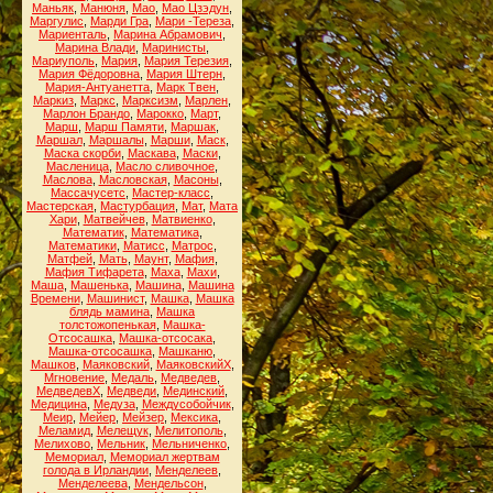
Маньяк
,
Манюня
,
Мао
,
Мао Цзэдун
,
Маргулис
,
Марди Гра
,
Мари -Тереза
,
Мариенталь
,
Марина Абрамович
,
Марина Влади
,
Маринисты
,
Мариуполь
,
Мария
,
Мария Терезия
,
Мария Фёдоровна
,
Мария Штерн
,
Мария-Антуанетта
,
Марк Твен
,
Маркиз
,
Маркс
,
Марксизм
,
Марлен
,
Марлон Брандо
,
Марокко
,
Март
,
Марш
,
Марш Памяти
,
Маршак
,
Маршал
,
Маршалы
,
Марши
,
Маск
,
Маска скорби
,
Маскава
,
Маски
,
Масленица
,
Масло сливочное
,
Маслова
,
Масловская
,
Масоны
,
Массачусетс
,
Мастер-класс
,
Мастерская
,
Мастурбация
,
Мат
,
Мата
Хари
,
Матвейчев
,
Матвиенко
,
Математик
,
Математика
,
Математики
,
Матисс
,
Матрос
,
Матфей
,
Мать
,
Маунт
,
Мафия
,
Мафия Тифарета
,
Маха
,
Махи
,
Маша
,
Машенька
,
Машина
,
Машина
Времени
,
Машинист
,
Машка
,
Машка
блядь мамина
,
Машка
толстожопенькая
,
Машка-
Отсосашка
,
Машка-отсосака
,
Машка-отсосашка
,
Машканю
,
Машков
,
Маяковский
,
МаяковскийХ
,
Мгновение
,
Медаль
,
Медведев
,
МедведевХ
,
Медведи
,
Мединский
,
Медицина
,
Медуза
,
Междусобойчик
,
Меир
,
Мейер
,
Мейзер
,
Мексика
,
Меламид
,
Мелещук
,
Мелитополь
,
Мелихово
,
Мельник
,
Мельниченко
,
Мемориал
,
Мемориал жертвам
голода в Ирландии
,
Менделеев
,
Менделеева
,
Мендельсон
,