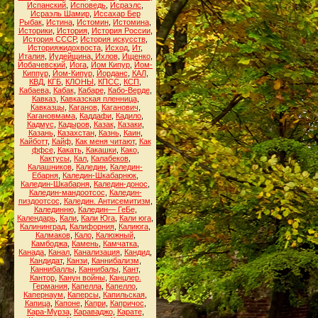
Испанский
,
Исповедь
,
Исраэлс
,
Исраэль Шамир
,
Иссахар Бер
Рыбак
,
Истина
,
Истомин
,
Истомина
,
Историки
,
История
,
История России
,
История СССР
,
История искусств
,
Историяжидохвоста
,
Исход
,
Ит
,
Италия
,
Иудейщина
,
Ихлов
,
Ищенко
,
Йобачевский
,
Йога
,
Йом Кипур
,
Йом-
Киппур
,
Йом-Кипур
,
Йорданс
,
КАЛ
,
КВД
,
КГБ
,
КЛОНЫ
,
КПСС
,
КСП
,
Кабаева
,
Кабак
,
Кабаре
,
Кабо-Верде
,
Кавказ
,
Кавказская пленница
,
Кавказцы
,
Каганов
,
Каганович
,
Кагановмама
,
Каддафи
,
Кадило
,
Кадмус
,
Кадыров
,
Казак
,
Казаки
,
Казань
,
Казахстан
,
Казнь
,
Каин
,
Кайботт
,
Кайф
,
Как меня читают
,
Как
ффсе
,
Какать
,
Какашки
,
Како
,
Кактусы
,
Кал
,
Калабеков
,
Калашников
,
Каледин
,
Каледин-
Ебарня
,
Каледин-Шкабарнюк
,
Каледин-Шкабарня
,
Каледин-донос
,
Каледин-мандоотсос
,
Каледин-
пиздоотсос
,
Каледин. Антисемитизм
,
Калединню
,
Каледин— ГеБе
,
Календарь
,
Кали
,
Кали Юга
,
Кали юга
,
Калининград
,
Калифорния
,
Калиюга
,
Калмаков
,
Кало
,
Калюжный
,
Камбоджа
,
Камень
,
Камчатка
,
Канада
,
Канал
,
Канализация
,
Кандид
,
Кандидат
,
Канзи
,
Каннибализм
,
Каннибаллы
,
Каннибалы
,
Кант
,
Кантор
,
Канун войны
,
Канцлер.
Германия
,
Капелла
,
Капелло
,
Капернаум
,
Каперсы
,
Капильская
,
Капица
,
Капоне
,
Капри
,
Капричос
,
Кара-Мурза
,
Караваджо
,
Карате
,