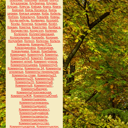
Клуазонизм
,
Клубничка
,
Клурмо
,
Клуцис
,
Кляуза
,
Клёцки
,
Книга
,
Книги
,
Княгиня
,
Князь Космоса
,
Князь
церкви
,
Князья церкви
,
Коба
,
Кобель
,
Кобзон
,
Ковальчук
,
Ковалёв
,
Ковры
,
Когда-нибудь
,
Кодвидео
,
Козлоёб
,
Козлы
,
Козочка
,
Козырев
,
Козёл
,
Кокаин
,
Кокетка
,
Кокетство
,
Колбаса
,
Колдовство
,
Колдуэлл
,
Коленки
,
Коленкор
,
Коллективизация
,
Колокольчики
,
Коломбо
,
Колония
,
Колумбия
,
Колхоз
,
Колхозы
,
Кольта
,
Команда
,
Команда РПЦ
,
Командировка
,
Командник
,
Командники
,
Комар
,
Комбайны
,
Комендант
,
Коментпуб
,
Коменты
,
Коментыпуб
,
Комитет
,
Коммент
,
Коммент ютюб
,
Коммент-угроза
,
Комменткосырева
,
Комментпуб
,
Комменты
,
Комменты 34
,
Комменты
огромные
,
Комменты-перекрытие
,
Комменты-спам
,
Комменты23
,
Комменты25
,
Комменты39
,
Комменты70
,
Комменты8
,
Комменты9
,
Комменты97
,
КомментыВалдор
,
КомментыГеоргиевская
,
КомментыЖЖ
,
КомментыЮтюб
,
Комментыаноны
,
Комментыгерманец
,
Комментыдоцент
,
Комментыжидохвост
,
Комментыжуравков
,
Комментызакрыты
,
Комментыизраиль
,
Комментыискусство
,
Комментыкарпов
,
Комментыклон
,