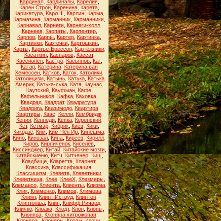
Кардинал
,
Кардиналы
,
Карелия
,
Карен Строн
,
Каренина
,
Карета
,
Карикатура
,
Карл III
,
Карлин
,
Карма
,
Кармазина
,
Карманник
,
Карманники
,
Карнавал
,
Карнеги
,
Карнеги-холл
,
Карнеев
,
Карпаты
,
Карпентер
,
Карпов
,
Карпы
,
Картер
,
Картинка
,
Картинки
,
Карточки
,
Картошкин
,
Карты
,
Картье-Брессон
,
Картёжники
,
Касаткин
,
Каспаров
,
Кассат
,
Кассиопея
,
Кастро
,
Касьянов
,
Кат
,
Катар
,
Катерина
,
Катерина ван
Хемессен
,
Катков
,
Каток
,
Католики
,
Католицизм
,
Катынь
,
Катька
,
Катька
Америк
,
Катька-сука
,
Катя
,
Каунас
,
Каутский
,
Кауфман
,
Кафе
,
Кафельников
,
Кафка
,
Каховка
,
Квадрад
,
Квадрат
,
Квадратура
,
Квадрига
,
Квазимодо
,
Квартира
,
Квартиры
,
Квас
,
Келли
,
Кембридж
,
Кения
,
Кеннеди
,
Кепка
,
Керенский
,
Кет
,
Кетмар
,
Кибрик
,
Киев
,
Кики
,
Кикодзе
,
Ким
,
Ким Чен Ир
,
Кинешма
,
Кино
,
Кинозал
,
Кипа
,
Киреев
,
Кирилл
,
Киров
,
Кирпичёнок
,
Киселёв
,
Киссинджер
,
Китай
,
Китайские мозги
,
Китайскиеню
,
Китч
,
Китченер
,
Киш
,
Кладбище
,
Кларетта
,
Кларнет
,
Классика
,
Классификация
,
Классицизм
,
Клевета
,
Клеветники
,
Клеветница
,
Клее
,
КлееХ
,
Клезмеры
,
Клемансо
,
Клиента
,
Клиенты
,
Клизма
,
Клик
,
Клименко
,
Климов
,
Климова
,
Климт
,
Клинт Иствуд
,
Клинтон
,
Клинтонша
,
Клип
,
Клифф Ричард
,
Кличко
,
Клоака
,
Клодт
,
Клон
,
Клоны
,
Клоняра
,
Клоняра хитрожопая
,
Клоняра.
,
Клоняры
,
Клопы
,
Клоун
,