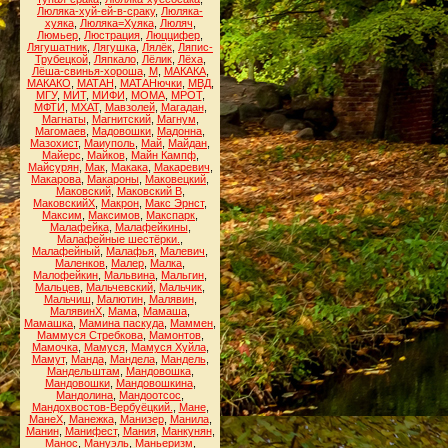
Люляка-хуй-ей-в-сраку
,
Люляка-
хуяка
,
Люляка=Хуяка
,
Люляч
,
Люмьер
,
Люстрация
,
Люццифер
,
Лягушатник
,
Лягушка
,
Лялёк
,
Ляпис-
Трубецкой
,
Ляпкало
,
Лёлик
,
Лёха
,
Лёша-свинья-хороша
,
М
,
МАКАКА
,
МАКАКО
,
МАТАН
,
МАТАНючки
,
МВД
,
МГУ
,
МИТ
,
МИФИ
,
МОМА
,
МРОТ
,
МФТИ
,
МХАТ
,
Мавзолей
,
Магадан
,
Магнаты
,
Магнитский
,
Магнум
,
Магомаев
,
Мадовошки
,
Мадонна
,
Мазохист
,
Маиуполь
,
Май
,
Майдан
,
Майерс
,
Майков
,
Майн Кампф
,
Майсурян
,
Мак
,
Макака
,
Макаревич
,
Макарова
,
Макароны
,
Маковецкий
,
Маковский
,
Маковский В
,
МаковскийХ
,
Макрон
,
Макс Эрнст
,
Максим
,
Максимов
,
Макспарк
,
Малафейка
,
Малафейкины
,
Малафейные шестёрки.
,
Малафейный
,
Малафья
,
Малевич
,
Маленков
,
Малер
,
Малка
,
Малофейкин
,
Мальвина
,
Мальгин
,
Мальцев
,
Мальчевский
,
Мальчик
,
Мальчиш
,
Малютин
,
Малявин
,
МалявинХ
,
Мама
,
Мамаша
,
Мамашка
,
Мамина паскуда
,
Маммен
,
Маммуся Стребкова
,
Мамонтов
,
Мамочка
,
Мамуся
,
Мамуся Хуйла
,
Мамут
,
Манда
,
Мандела
,
Мандель
,
Мандельштам
,
Мандовошка
,
Мандовошки
,
Мандовошкина
,
Мандолина
,
Мандоотсос
,
Мандохвостов-Вербуёцкий.
,
Мане
,
МанеХ
,
Манежка
,
Манизер
,
Манила
,
Манин
,
Манифест
,
Мания
,
Манкунян
,
Манос
,
Мануэль
,
Маньеризм
,