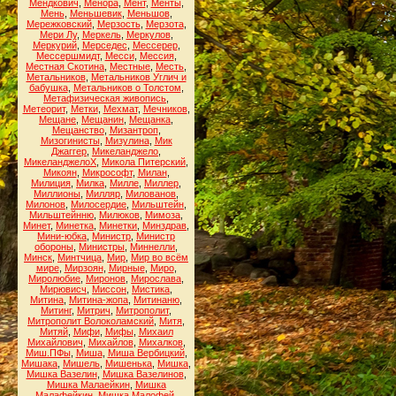
Мендкович
,
Менора
,
Мент
,
Менты
,
Мень
,
Меньшевик
,
Меньшов
,
Мережковский
,
Мерзость
,
Мерзота
,
Мери Лу
,
Меркель
,
Меркулов
,
Меркурий
,
Мерседес
,
Мессерер
,
Мессершмидт
,
Месси
,
Мессия
,
Местная Скотина
,
Местные
,
Месть
,
Метальников
,
Метальников Углич и
бабушка
,
Метальников о Толстом
,
Метафизическая живопись
,
Метеорит
,
Метки
,
Мехмат
,
Мечников
,
Мещане
,
Мещанин
,
Мещанка
,
Мещанство
,
Мизантроп
,
Мизогинисты
,
Мизулина
,
Мик
Джаггер
,
Микеланджело
,
МикеланджелоХ
,
Микола Питерский
,
Микоян
,
Микрософт
,
Милан
,
Милиция
,
Милка
,
Милле
,
Миллер
,
Миллионы
,
Милляр
,
Милованов
,
Милонов
,
Милосердие
,
Мильштейн
,
Мильштейнню
,
Милюков
,
Мимоза
,
Минет
,
Минетка
,
Минетки
,
Минздрав
,
Мини-юбка
,
Министр
,
Министр
обороны
,
Министры
,
Миннелли
,
Минск
,
Минтчица
,
Мир
,
Мир во всём
мире
,
Мирзоян
,
Мирные
,
Миро
,
Миролюбие
,
Миронов
,
Мирослава
,
Мирювисч
,
Миссон
,
Мистика
,
Митина
,
Митина-жопа
,
Митинаню
,
Митинг
,
Митрич
,
Митрополит
,
Митрополит Волоколамский
,
Митя
,
Митяй
,
Мифи
,
Мифы
,
Михаил
Михайлович
,
Михайлов
,
Михалков
,
Миш.ПФы
,
Миша
,
Миша Вербицкий
,
Мишака
,
Мишель
,
Мишенька
,
Мишка
,
Мишка Вазелин
,
Мишка Вазелинов
,
Мишка Малаейкин
,
Мишка
Малафейкин
,
Мишка Малофей
,