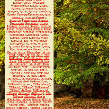
Кубофутуризм
,
Кувалдин
,
Кувшинникова
,
Кугач
,
Куздра
,
Кузнец
,
Кузнецов
,
Кузнецов.
,
Куинджи
,
Куклы
,
Кукмор
,
Кукобака
,
Кулаки
,
Кулидар Провокация
,
Культ
личности
,
Культур-Мультур
,
Культура
,
Культуролог
,
Куников
,
Купленный
,
Куприянов
,
Купцы
,
Купчиха
,
Купчихи
,
Кураев
,
Куратор
,
Курбе
,
Курва
,
Курва Мамина
,
Курва
Тифаретная
,
Курвосос
,
Курвососина
,
Курвососка
,
Курвососы
,
Курвы
,
Курица
,
Курли
,
Курочка
,
Курск
,
Курчатов
,
Кустик
,
Кустодиев
,
КустодиевХ
,
Кутепов
,
Кутузов
,
Кутузова
,
Кухарка
,
Кухня
,
Кучма
,
Куш
,
Кшесинская
,
Кьюкор
,
Кэт
,
Кюстин
,
Кюхля
,
Кёнигсберг
,
Кёртис
,
ЛГБТ
,
ЛДПР
,
ЛДР
,
ЛЖ
,
ЛЖЛ
,
ЛЖР
,
ЛЖР Жопа
,
ЛЖР ЛЖРнов2
,
ЛЖР
Носик
,
ЛЖР-нов3
,
ЛЖР. ЛЖРнов
,
ЛЖР. ЛЖРнов2
,
ЛЖР3
,
ЛЖРНов2
,
ЛЖРНов4
,
ЛЖРн
,
ЛЖРначалонов
,
ЛЖРнлв
,
ЛЖРнов
,
ЛЖРнов-2
,
ЛЖРнов-3
,
ЛЖРнов2
,
ЛЖРнов2
Бразилия
,
ЛЖРнов2 Стихи
,
ЛЖРнов2.
,
ЛЖРнов2нов2
,
ЛЖРнов3
,
ЛЖРнов3 ЛЖР
,
ЛЖРнов3Грек
,
ЛЖРнов3Икусство
,
ЛЖРнов3нов3
,
ЛЖРнов4
,
ЛЖРнов5
,
ЛЖРновое2
,
ЛЖРов2
,
ЛЖРов4
,
ЛЖРпрощай
,
ЛЖРпуб
,
ЛЖРтов2
,
ЛЖРуход1
,
ЛЖр
,
ЛЖрнов
,
ЛЖрнов2
,
Лавра
,
Лаврентий
,
Лавров
,
Лагеря
,
Лагуна
,
Ладен
,
Лазарева
,
Лангобард
,
Ландау
,
Ланкар
,
Лань
,
Ларионов
,
Лариса
,
Лариса Гнаткевич
,
Лариска
,
Ларссон
,