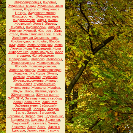
Жидобандэровцы
,
Жидовка
,
Жидовская морда
,
Жидовские алые
вожжи
,
Жидохвост
,
Жидохвост
Цезарь
,
Жидохвост можно
,
Жидохвост-кот
,
Жидохвостера
,
Жидохвостизм
,
Жиды
,
Жизнь
,
Жилинский
,
Жильё
,
Жираф
,
Жирафы
,
Жириновский
,
Жирная
,
Жирные
,
Жирный
,
Жиртрест
,
Жить
стало
,
Жить стало веселее
,
Жлоб
,
Жлобовидная Хромосомность
,
Жлобовидность
,
Жлобы
,
Жлобы.
ЛЖР
,
Жопа
,
Жопа Вербицкий
,
Жопа
Люляки
,
Жопа Маковецкий
,
Жопа
Тифаретника
,
Жопа Фридман
,
Жопа
с ушами
,
ЖопаФридман
,
Жоподавалец
,
Жополиз
,
Жополизы
,
Жопорожденцы
,
Жопофилософ
,
Жопоёб
,
Жоппозиционерка
,
Жоппозиционеры
,
Жоппоопозиция
,
Жопшник
,
Жу
,
Жуков
,
Жулик
,
Жулики
,
Жульман
,
Журавков
,
Журавковкомменты
,
Журнал
,
Журналист
,
Журналистика
,
Журналисты
,
Журналы
,
Журфак
,
Жыды
,
Жюри
,
Жёлтая дорога
,
Жёлтая пресса
,
Жёлтые листья
,
ЗАЗ
,
ЗИМ
,
За вашу и нашу свободу
,
Забан
,
Забан ЖЖ
,
ЗабанЖЖ
,
Забанить меня
,
Заблоцкий-
Десятовский
,
Зависть
,
Загадка
,
Заглот
,
Заглот.
,
Загорский
,
Заграница
,
Загреб
,
Зад
,
Задержание
,
Задержания
,
Задница
,
Задорнов
,
ЗадорновХ
,
Зажигалка
,
Зажим
,
Заказуха
,
Закат
,
Закон
,
Закон о
Цензуре
,
Закон о геях
,
Закон о