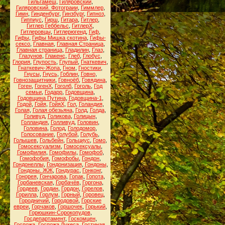
Гильгамеш
,
Гиляровский
,
Гиляровский. Фотограии
,
Гиммлер
,
Гимн
,
Гинденбург
,
Гинзбург
,
Гипноз
,
Гиппиус
,
Гирш
,
Гитара
,
Гитлер
,
Гитлер Геббельс
,
ГитлерХ
,
Гитлеровцы
,
Гитлерюгенд
,
Гиф
,
Гифы
,
Гифы Мишка скотина
,
Гифы-
сексо
,
Главная
,
Главная Страница
,
Главная страница
,
Гладилин
,
Глаз
,
Глазунов
,
Глакенс
,
Глеб
,
Глобус
,
Глория
,
Глупость
,
Глупый
,
Гнаткевич
,
Гнаткевич-Жопа
,
Гном
,
Гностики
,
Гнусы
,
Гнусь
,
Гоблин
,
Говно
,
Говнозащитники
,
Говноёб
,
Говядина
,
Гоген
,
ГогенХ
,
Гоголб
,
Гоголь
,
Год
семьи
,
Годарр
,
Годовщина
,
Годовщина Путина
,
Годовщина-1
,
Годой
,
Гойя
,
ГойяХ
,
Гол
,
Голандия
,
Голая
,
Голая обезьяна
,
Голд
,
Голда
,
Голивуд
,
Голикова
,
Голицын
,
Голландия
,
Голливуд
,
Головин
,
Головина
,
Голод
,
Голодомор
,
Голосование
,
Голубой
,
Голубь
,
Голышев
,
Гольбейн
,
Гольциус
,
Гомо
,
Гомосексуализм
,
Гомосексуалы
,
Гомофилия
,
Гомофилы
,
Гомофоб
,
Гомофобия
,
Гомофобы
,
Гондон
,
Гондонеллы
,
Гондонизация
,
Гондоны
,
Гондоны. ЖЖ
,
Гондурас
,
Гонконг
,
Гонорея
,
Гончарова
,
Гопак
,
Гопота
,
Горбаневская
,
Горбачёв
,
Горгона
,
Гордеев
,
Гордин
,
Гордон
,
Горелов
,
Горилла
,
Горлум
,
Горный
,
Горовец
,
Городничий
,
Городовой
,
Горские
евреи
,
Горчаков
,
Горшочек
,
Горький
,
Горюшкин-Сорокопудов
,
Госдепартамент
,
Госкомцен
,
Госпожа
,
Госпожа Лукеса
,
Гостиная
,