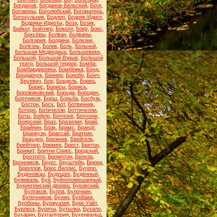
Богданов
,
Богданов-Бельский
,
Боги
,
Боговеры
,
Боголюбский
,
Богоматерь
,
Богохульник
,
Бодлер
,
Бодряк-Идиот
,
Бодряки-Идиоты
,
Боза
,
Бозик
,
Бойкот
,
Бойтнер
,
Боколл
,
Бокр
,
Бокс
,
Боксёры
,
Болван
,
Болваны
,
Болгария
,
Болдини
,
Болезни
,
Болезнь
,
Болик
,
Боль
,
Больной
,
Большая Медведица
,
Большевики
,
Большой
,
Большой Взрыв
,
Большой
театр
,
Большой террор
,
Бомба
,
Бомбардировка
,
Бомбёжка
,
Бонд
,
Бондарчук
,
Боннер
,
Бонобо
,
Бонч-
Бруевич
,
Бор
,
Бордель
,
Борец
,
Борис
,
Борисы
,
Борись
,
Боровиковский
,
Борода
,
Бородин
,
Бортников
,
Борщ
,
Борьба
,
Босбум
,
Бостон
,
Босх
,
Бот
,
Ботвинник
,
Ботеро
,
Ботичелли
,
Боттичелли
,
Боты
,
Бофор
,
Боччоне
,
Боччони
,
Боярский
,
Браз
,
Бразилия
,
Брай
,
Брайнин
,
Брак
,
Брамс
,
Брандт
,
Бранкузи
,
Брассай
,
Браткин
,
Браудер
,
Брежнев
,
Брейгель
,
Брейтнер
,
Бремер
,
Брест
,
Бретон
,
Брижит
,
Бритни Спирс
,
Бродский
,
Брозтито
,
Бромптон
,
Бронза
,
Бронников
,
Брукс
,
Бруштейн
,
Брюки
,
Брюллов
,
Брюс Виллис
,
Бугеро
,
Буденовцы
,
Будущее
,
Будённый
,
Буживаль
,
Буй
,
Буйнопомешанный
,
Букингемский дворец
,
Буковский
,
Булгаков
,
Булла
,
Булочкин
,
Булочников
,
Бунин
,
Бурбаки
,
Бурбоны
,
Буржуазия
,
Бурк-Уайт
,
Бурлеск
,
Буряты
,
Бутылка
,
Бухало
,
Бухарин
,
Бухгалтерия
,
Бухенвальд
,