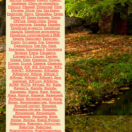
Шкабарня
,
Ебать-не-переебать
,
Ебаться
,
Ебицкий
,
Ебленский
,
Ебля
,
Ебулина
,
Ебуля
,
Ева
,
Ева Браун
,
Евангелие
,
Евнух
,
Евразийцы
,
Евреи
,
Евреи VIP
,
Евреи Каледин
,
Евреи
ЛЖРнов
,
Евреи-герои
,
Евреи.
Антисемитизм
,
Еврейка
,
Еврейки
,
Еврейская мудрость
,
Еврейская
свадьба
,
Еврейские антисемиты
,
Еврейское сопротивление в ВМВ
,
Европа
,
Евросовет
,
Евросоюз
,
Египет
,
Его мама
,
Еда
,
Единорог
,
Единороссы
,
Ежи Лец
,
Ежов
,
Екатерина
,
Екатерина II
,
Екатерина
Великая
,
Елена
,
Елизавета
,
Елизавета II
,
Ельцин
,
Емелин
,
Ереван
,
Ереи
,
Еременко
,
Ерунда
,
Есенин
,
Еськов
,
Ефимов
,
Ефимова
,
Ефремов
,
ЖЖ
,
ЖЖ. Блогеры
,
ЖЖ1
,
ЖЖНЕТ
,
ЖЖжурнал
,
ЖЖзабан
,
ЖЖимпорт
,
ЖЖнов
,
ЖЖнов-3
,
ЖЖнов2
,
ЖЖнов3
,
ЖЖнов3. День
рождения
,
ЖЖуход
,
ЖЖфоты
,
ЖЛЖР
,
ЖОПА
,
ЖРнов2
,
ЖУ
,
Жаба
,
Жадность
,
Жалоба
,
Жалобы
,
Жандармы
,
Жанна
,
Жанр
,
Жанры
,
Жара
,
Жаргон
,
Жариков
,
Жванецкий
,
ЖеЖешка
,
Железная дорога
,
Жена
,
Жених
,
Женоненавистник
,
Женский
,
Женский портрет
,
Женщина
,
Женщина обо мне
,
Женщины
,
Женщиныню
,
Женщиныню.
Фридманню
,
Женщиню
,
Женя
,
Жером
,
Жертвы
,
Живой Журнал
,
Живопись
,
Живопись. Искусство
,
Животное
,
Животные
,
Жидоаллергина
,
Жидобандеровцы
,