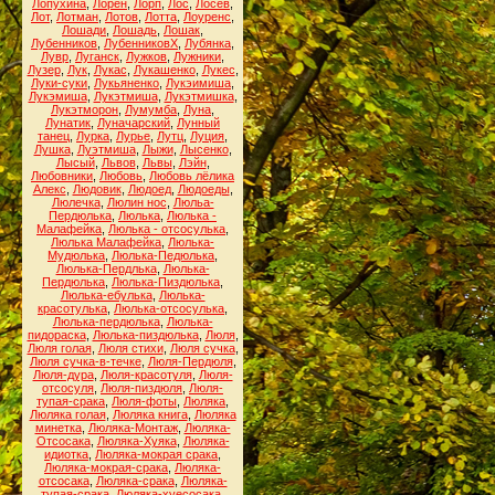
Лопухина
,
Лорен
,
Лорп
,
Лос
,
Лосев
,
Лот
,
Лотман
,
Лотов
,
Лотта
,
Лоуренс
,
Лошади
,
Лошадь
,
Лошак
,
Лубенников
,
ЛубенниковХ
,
Лубянка
,
Лувр
,
Луганск
,
Лужков
,
Лужники
,
Лузер
,
Лук
,
Лукас
,
Лукашенко
,
Лукес
,
Луки-суки
,
Лукьяненко
,
Лукэимиша
,
Лукэмиша
,
Лукэтмиша
,
Лукэтмишка
,
Лукэтморон
,
Лумумба
,
Луна
,
Лунатик
,
Луначарский
,
Лунный
танец
,
Лурка
,
Лурье
,
Лутц
,
Луция
,
Лушка
,
Луэтмиша
,
Лыжи
,
Лысенко
,
Лысый
,
Львов
,
Львы
,
Лэйн
,
Любовники
,
Любовь
,
Любовь лёлика
Алекс
,
Людовик
,
Людоед
,
Людоеды
,
Люлечка
,
Люлин нос
,
Люльа-
Пердюлька
,
Люлька
,
Люлька -
Малафейка
,
Люлька - отсосулька
,
Люлька Малафейка
,
Люлька-
Мудюлька
,
Люлька-Педюлька
,
Люлька-Пердлька
,
Люлька-
Пердюлька
,
Люлька-Пиздюлька
,
Люлька-ебулька
,
Люлька-
красотулька
,
Люлька-отсосулька
,
Люлька-пердюлька
,
Люлька-
пидораска
,
Люлька-пиздюлька
,
Люля
,
Люля голая
,
Люля стихи
,
Люля сучка
,
Люля сучка-в-течке
,
Люля-Пердюля
,
Люля-дура
,
Люля-красотуля
,
Люля-
отсосуля
,
Люля-пиздюля
,
Люля-
тупая-срака
,
Люля-фоты
,
Люляка
,
Люляка голая
,
Люляка книга
,
Люляка
минетка
,
Люляка-Монтаж
,
Люляка-
Отсосака
,
Люляка-Хуяка
,
Люляка-
идиотка
,
Люляка-мокрая срака
,
Люляка-мокрая-срака
,
Люляка-
отсосака
,
Люляка-срака
,
Люляка-
тупая-срака
,
Люляка-хуесосака
,