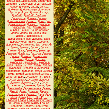
Дискуссия
,
Диснейленд
,
Диспетчер
,
Диссидент
,
Диссиденты
,
Дитрих
,
Для
жалоб
,
Дневник
,
Дно21
,
До н.э.
,
Добиньи
,
Добровольцы
,
Довлатов
,
Договор
,
Додик
,
Дожди
,
Доклад
,
Долбоёб
,
Долбоёб. Выборы
,
Долгоруков
,
Долина
,
Доллар
,
Долматовский
,
Долматт
,
Доля
,
Дом
,
Домашевский
,
Домкрат
,
Домовой
,
Домострой
,
Дон
,
Донателло
,
Донбасс
,
Донецк
,
Донна Саммер
,
Донос
,
Доносчик
,
Доносчики
,
Доносы
,
Дополнение
,
Дореволюционная
,
Доренко
,
Дорн
,
Дорога уходит вдаль...
,
Дороги
,
Доронина
,
Достижение
,
Достоевский
,
Доход
,
Доходы
,
Доцент
,
Дочки
Путина
,
Дочь
,
Драгуны
,
Драматург
,
Дрезден
,
Дрейфус
,
Дроздов
,
Дрозды
,
Дронов
,
Дрочила
,
Дрочиловка
,
Дрочилы
,
Другой
,
ДругойХ
,
Дружбанки
,
Дружбаны
,
Дружбаны
конец
,
Дрянь
,
Ду
,
Дуб
,
Дубай
,
Дублин
,
Дубровин
,
Дубровина
,
Дубровка
,
Дубровская
,
Дугаспер
,
Дугин
,
Дукрак
,
Дума
,
Думай
,
Дунаевский
,
Дункан
,
Дунстан
,
Дура
,
Дура набитая
,
Дурай
,
Дурак
,
Дураки
,
Дурачки
,
Дурачок
,
Дурдом
,
Дуремар
,
Дуры
,
Дуся
,
Духовенство
,
Духовник
,
Дуэль
,
Дьяк
,
Дэни Клейн
,
Дюдяка-Хуяка
,
Дюков
,
Дюкрё
,
Дюма
,
Дюпакье
,
Дюрер
,
Дюссельдорф
,
Дягилев
,
Дядя
,
Дядя
Митя
,
Дёниц
,
ЕГЭ
,
ЕЖ
,
ЕР
,
ЕС
,
Ебабели
,
Ебало
,
Ебало Тифаретника
и Перманентная ЖОПА
,
Ебанат
,
Ебанатка
,
Ебанаты
,
Ебанутая
частота
,
Ебарики
,
Ебарня
,
Ебарня-