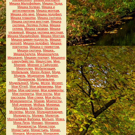
Мишка Малофейкин
,
Мишка Педы
,
Мишка болван
,
Мишка и
антисемитизм
,
Мишка монтаж
,
Мишка обо мне
,
Мишка педофил
,
Мишка плакатки
,
Мишка скотина
,
Мишка скотина местная
,
Мишка
скотина. Люляка-Хуяка
,
Мишка
сктина
,
Мишка таракан
,
Мишка
уязвимый
,
Мишка чкотина местная
,
Мишка-Малафейкин
,
Мишка-Монтаж
,
Мишка-админ-подлость
,
Мишка-
жопоёб
,
Мишка-педофил
,
Мишка-
портретка
,
Мишка-с-приветом
,
Мишка-скотина
,
Мишка.
,
МишкаЗалупа
,
Мишказалупа
,
Мишканю
,
Мишкин портрет
,
Мишкино
самоубийство
,
Мишустин
,
Мне
,
Мнение
,
Мнение о Гафурове
,
Многочлен
,
Мобилизация
,
Мобильник
,
Моген-Дувид
,
Мода
,
Модель
,
Модератор
,
Модерн
,
Модернизм
,
Модильяни
,
МодильяниХ
,
Моды
,
Мозги
,
Мозерт
,
Мои Ютюб
,
Мои афоризмы
,
Мои
гифы
,
Мои картинки
,
Мои комменты
,
Мои портреты
,
Мои посты
,
Мои
рассказы
,
Мои стихи
,
Мои фоты
,
Моикомменты
,
Моиню
,
Моипосты
,
Мой дневник
,
Мойша
,
Мокрица
,
Молдова
,
Молебен
,
Молитва
,
Молитвы
,
Молли
,
Молодаягвардия
,
Молодость
,
Молоко
,
Молотов
,
Молчаливая Фабрика
,
Мольер
,
Мома
,
Мона Лиза
,
Монако
,
Монархи
,
Монархисты
,
Монастери
,
Монастыри
,
Монастырь
,
Монах
,
Монахи
,
Монахини
,
Монахиня
,