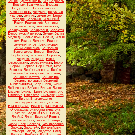
Башня
,
Бдительность
,
Бег
,
Бедность
,
Бедные
,
Безвкусица
,
Бездарь
,
Бездетность
,
Безнаказанность
,
Безопасность
,
Безумие
,
Безумная
частота
,
Бейлис
,
Бекингэм
,
Белая
гвардия
,
Беленкин
,
Белинский
,
Белки
,
Белковский
,
Беллини
,
Беломестнов
,
Беломлинская
,
Белорруссия
,
Белоруссия
,
Белосток
,
Белостокский погром
,
Белые
,
Белые
Медведи
,
Белые ночи
,
Белый
,
Белый
дом
,
Белых
,
Бельгия
,
Беляев
,
Беляев-Гинтовт
,
Бензиновая
,
Бензиновая пила
,
Бензопила
,
Бенкендорф
,
Бенсон
,
Бербер
,
Берберова
,
Берггольц
,
Бергман
,
Бердник
,
Бердяев
,
Берег
,
Березовский
,
Беременность
,
Берия
,
Берлин
,
Бернар
,
Бернштам
,
Беро
,
Берсерк
,
Берёзовая роща
,
Берёзы
,
Беслан
,
Бета-версия
,
Бетховен
,
Бешеная Частота
,
Бешенство
,
Бешенство матки
,
Бешеный
Антисемитизм
,
Беэр-Шева
,
Бибик
,
Библиотека
,
Библия
,
Бигдан
,
Бизнес
,
Бизоны
,
Бикнел
,
Билл
,
Билогия
,
Био
,
Биология
,
Бирюлёво
,
Бисмарк
,
Бита
,
Битлы
,
Благовещенск
,
Благодарность
,
Благодетель
,
Благообразие
,
Благородная. Машка-
Отсосашка
,
Благославенна
,
Блат
,
Блатняк
,
Бледный Конь
,
Блейк
,
БлейкХ
,
Блеф
,
Ближний Восток
,
Близнецы
,
Блог
,
Блогер
,
Блогеры
,
Блоги
,
Блок
,
Блокада
,
Блокирование
,
Блонди
,
Блоштейн
,
Блудныйсын
,
Блумберг
,
Бляди
,
Блядство
,
Блядь
,
Бляткин
,
Бобёжка
,
Бог
,
Богатыри
,