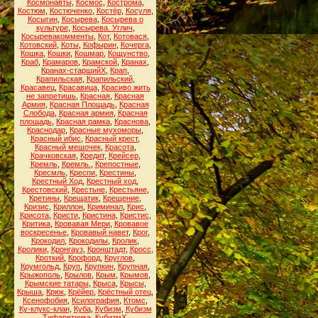
Космонавты
,
Космос
,
Кострома
,
Костюм
,
Костюченко
,
Костёр
,
Косуля
,
Косыгин
,
Косырева
,
Косырева о
культуре
,
Косырева. Углич
,
Косыревакомменты
,
Кот
,
Котовася
,
Котовский
,
Коты
,
Кофырин
,
Кочерга
,
Кошка
,
Кошки
,
Кошмар
,
Кощунство
,
Краб
,
Крамаров
,
Крамской
,
Кранах
,
Кранах-старшийХ
,
Крап
,
Крапильская
,
Крапильский
,
Красавец
,
Красавица
,
Красиво жить
не запретишь
,
Красная
,
Красная
Армия
,
Красная Площадь
,
Красная
Слобода
,
Красная армия
,
Красная
площадь
,
Красная рамка
,
Краснова
,
Краснодар
,
Красные мухоморы
,
Красный ибис
,
Красный крест
,
Красный мешочек
,
Красота
,
Крачковская
,
Кредит
,
Крейсер
,
Кремль
,
Кремль.
,
Крепостные
,
Кресмль
,
Креспи
,
Крестины
,
Крестный Ход
,
Крестный ход
,
Крестовский
,
Крестьне
,
Крестьяне
,
Кретины
,
Крещатик
,
Крещение
,
Кризис
,
Криллон
,
Криминал
,
Крис
,
Крисота
,
Кристи
,
Кристина
,
Кристис
,
Критика
,
Кровавая Мери
,
Кровавое
воскресенье
,
Кровавый навет
,
Крог
,
Крокодил
,
Крокодилы
,
Кролик
,
Кролики
,
Кронгауз
,
Кронштадт
,
Кросс
,
Кроткий
,
Крофорд
,
Круглов
,
Крумгольд
,
Круп
,
Крупкин
,
Крупная
,
Крыжополь
,
Крылов
,
Крым
,
Крымов
,
Крымские татары
,
Крыса
,
Крысы
,
Крыша
,
Крюк
,
Крёйер
,
Крёстный отец
,
Ксенофобия
,
Ксилография
,
Ктомс
,
Ку-клукс-клан
,
Куба
,
Кубизм
,
Кубизм
Тифаретника
,
КубизмХ
,