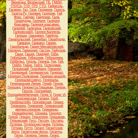
Вюнючка
,
Вяземский
,
ГБ
,
ГМИИ
,
ГНУСЬ
,
ГПУ
,
ГРУ
,
ГТО
,
Габриэль
,
Гагарин
,
Газ
,
Газа
,
Газдаров
,
Газета
,
Газета.Ру
,
Газовки
,
Газпром
,
Гай
Фокс
,
Гайдар
,
Гайдпарк
,
Гала
,
Галабурда
,
Галерея
,
Галерея
Красавиц
,
Галерея красавиц
,
Галилей
,
Галичина
,
Галковский
,
ГалковскийХ
,
Галлен-Каллела
,
Галоши
,
Гамадрил
,
Гамбург
,
Ганапольский
,
Ганнибал
,
Гарабурда
,
Гарвард
,
Гарварл
,
Гарем
,
Гарибальди
,
Гарин-Михайловский
,
Гарленд
,
Гармония
,
Гастон
,
Гафуров
,
Гаше
,
Гашек
,
Гвардия
,
ГеБе
,
ГеБеШник
,
ГеБешник
,
ГеБешники
,
Геббельс
,
Гегель
,
Геенна
,
Геи
,
Гей
,
Гейбл
,
Гейне
,
Гейтс
,
Геленджик
,
Гельвеций
,
Гельфанд
,
Гемания
,
Гендерный
,
Гендиректор
,
Генерал
,
Генерал-Полковник
,
Генерал-аншеф
,
Генералиссимус
,
Генералы
,
Генеральная Линия
,
Гений
,
Геном
,
Геноцид
,
Генриетта Гиршман
,
Генрих
,
Генсек
,
География
,
ГеографияИмперия
,
Георг V
,
Георг VI
,
Георгиевская
,
Гепард
,
Герб
,
Герберштейн
,
Гергиевская
,
Геринг
,
Германец
,
Германия
,
Германский
импрессионизм
,
Германцы
,
Гермафродит
,
Герника
,
Геродот
,
Герой
,
Герцен
,
Герцогиня
,
Гершаник
,
Герымский
,
Гесс
,
Гессен
,
Гестапо
,
Гетерка
,
Гетеросексуалки
,
Гетеры
,
Гетман
,
Гетто
,
Гигант
,
Гигантские
фото
,
Гигантские фоты
,
Гиганты
,
Гигер
,
Гигиена
,
Гиены
,
Гилер
,