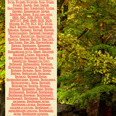
Буча
,
Бучкин
,
Бучкури
,
Буш
,
Буше
,
БушеХ
,
Быдло
,
Бык
,
Быков
,
Быстрыкин
,
Быт
,
БэкингемХ
,
Бэлза
,
Бюджет
,
Бюрократия
,
Бёдра
,
Бёрбедж
,
Бёрнс
,
В рот ему ноги
,
ВВЖ
,
ВВС
,
ВДВ
,
ВДНХ
,
ВИВ
,
ВИРПУТ
,
ВМВ
,
ВМФ
,
ВОВ
,
ВОВ.
Москва
,
ВС РФ
,
ВСУ
,
ВУЗ
,
ВУЗы
,
ВШЭ
,
Вагнер
,
Вазелин
,
Ваксман
,
Вакцина
,
Валадон
,
Валдай
,
Валдор
,
Валентынович
,
Валерий Грачиков
,
Валлон
,
Валлоттон
,
ВаллоттонХ
,
Валюта
,
Вампир
,
Ван Гог
,
Ван ГогХ
,
Ван Клеве
,
Ван Эйк
,
Вандербильт
,
Ванька
,
Ванюшкин
,
Вареники
,
Варенье
,
Варламов
,
Варшава
,
Варшавское гетто
,
Варяг
,
Василий
,
Василий Сталин
,
Васильев
,
Васильева
,
Васнецов
,
Вася
,
Вата
,
Вашингтон
,
Вашингтон Пост
,
Вебицкий
,
Вебицкийню
,
Веденев
,
Веденеев
,
Ведомости
,
Ведомость
,
Ведьма
,
Ведьмы
,
Веер
,
Веера
,
Вейден
,
Вейсенгоф
,
Веласкес
,
Веласко
,
Великий Князь
,
Великобритания
,
Веллер
,
Велосипед
,
Велосипедист
,
Вена
,
Венгрия
,
Венедиктов
,
Венера
,
Венеры
,
Венеция
,
Вениамин
,
Вера
,
Верба
,
Вербицикий
,
Вербицй
,
Вербицкая
,
Вербицкая Фридман
,
ВербицкаяП
,
ВербицкаяХ
,
Вербицкие
,
Вербицкие -
засранцы
,
Вербицкие детки
,
Вербицкие сатира
,
Вербицкие
сосалки и сосуны
,
Вербицкие —
кремлёвские сексоты
,
Вербицкие-
детки
,
Вербицкие-подонки
,