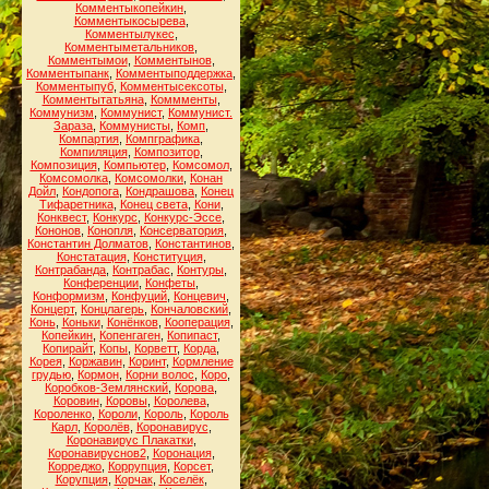
Комментыкопейкин
,
Комментыкосырева
,
Комментылукес
,
Комментыметальников
,
Комментымои
,
Комментынов
,
Комментыпанк
,
Комментыподдержка
,
Комментыпуб
,
Комментысексоты
,
Комментытатьяна
,
Коммменты
,
Коммунизм
,
Коммунист
,
Коммунист.
Зараза
,
Коммунисты
,
Комп
,
Компартия
,
Компграфика
,
Компиляция
,
Композитор
,
Композиция
,
Компьютер
,
Комсомол
,
Комсомолка
,
Комсомолки
,
Конан
Дойл
,
Кондопога
,
Кондрашова
,
Конец
Тифаретника
,
Конец света
,
Кони
,
Конквест
,
Конкурс
,
Конкурс-Эссе
,
Кононов
,
Конопля
,
Консерватория
,
Константин Долматов
,
Константинов
,
Констатация
,
Конституция
,
Контрабанда
,
Контрабас
,
Контуры
,
Конференции
,
Конфеты
,
Конформизм
,
Конфуций
,
Концевич
,
Концерт
,
Концлагерь
,
Кончаловский
,
Конь
,
Коньки
,
Конёнков
,
Кооперация
,
Копейкин
,
Копенгаген
,
Копипаст
,
Копирайт
,
Копы
,
Корветт
,
Корда
,
Корея
,
Коржавин
,
Коринт
,
Кормление
грудью
,
Кормон
,
Корни волос
,
Коро
,
Коробков-Землянский
,
Корова
,
Коровин
,
Коровы
,
Королева
,
Короленко
,
Короли
,
Король
,
Король
Карл
,
Королёв
,
Коронавирус
,
Коронавирус Плакатки
,
Коронавируснов2
,
Коронация
,
Корреджо
,
Коррупция
,
Корсет
,
Корупция
,
Корчак
,
Коселёк
,