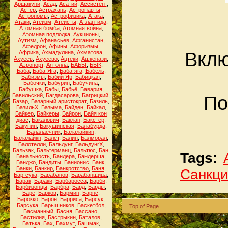
Аршакуни
,
Асад
,
Асатий
,
Ассистент
,
Астер
,
Астрахань
,
Астронавты
,
Астрономы
,
Астрофизика
,
Атака
,
Атаки
,
Атеизм
,
Атеисты
,
Атлантида
,
Атомная бомба
,
Атомная война
,
Атомная подлодка
,
Аукционы
,
Аутизм
,
Афанасьев
,
Афганистан
,
Афедрон
,
Афины
,
Афоризмы
,
Вклю
Африка
,
Ахмадулина
,
Ахматова
,
Ахуеев
,
Ахуеево
,
Ацтеки
,
Ашкенази
,
Аэропорт
,
Аятолла
,
БАБЫ
,
БЫК
,
Баба
,
Баба-Яга
,
Баба-яга
,
Бабель
,
Бабизмы
,
Бабий Яр
,
Бабицкая
,
Бабочки
,
Бабурин
,
Бабучина
,
Бабушка
,
Бабы
,
Бабьё
,
Бавария
,
Бавильский
,
Багдасарова
,
Багрицкий
,
По
Базар
,
Базарный аристократ
,
Базиль
,
БазильХ
,
Базыма
,
Байден
,
Байкал
,
Байкер
,
Байкеры
,
Байрон
,
Байя кон
диас
,
Бакалович
,
Баклан
,
Бакстер
,
Бакунин
,
Бакушинская
,
Балабурда
,
Балалаечник
,
Балалайкин
,
Балалайкн
,
Балет
,
Балин
,
Балморал
,
Балотелли
,
Бальдунг
,
БальдунгХ
,
Бальзак
,
Бальтерманц
,
Бальтюс
,
Бан
,
Tags:
Банальность
,
Бандера
,
Бандерша
,
Банджо
,
Бандиты
,
Банионис
,
Банк
,
Банки
,
Банкир
,
Банкротство
,
Баня
,
Санкц
Бар-сука
,
Барабанов
,
Барабанщица
,
Барак
,
Бараки
,
Барбаросса
,
Барби
,
Барбизонцы
,
Барбра
,
Бард
,
Барды
,
Баре
,
Барков
,
Бармин
,
Барнс
,
Барокко
,
Барон
,
Барриса
,
Барсук
,
Барсука
,
Барышников
,
Баскетбол
,
Top of Page
Басманный
,
Басня
,
Бассано
,
Бастилия
,
Бастрыкин
,
Баталов
,
Батька
,
Бах
,
Бахмут
,
Башмак
,