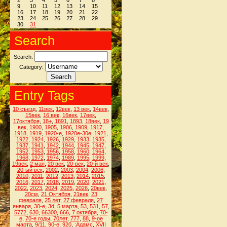
2
3
4
5
6
7
8
9
10
11
12
13
14
15
16
17
18
19
20
21
22
23
24
25
26
27
28
29
30
31
Search
Search:
Category:
Entry Tags
10 съезд
,
11век
,
12век
,
13 век
,
14век
,
15век
,
16 век
,
16век
,
17век
,
17октября
,
18+
,
1891
,
1893
,
18век
,
19
век
,
1900
,
1905
,
1906
,
1909
,
1917
,
1918
,
1919
,
1920-е
,
1920е-30е
,
1921
,
1922
,
1924
,
1926
,
1929
,
1933
,
1935
,
1937
,
1941
,
1942
,
1944
,
1945
,
1947
,
1952
,
1953
,
1956
,
1958
,
1960
,
1964
,
1968
,
1972
,
1974
,
1989
,
1995
,
1999
,
19век
,
2 мая
,
20 век
,
20-век
,
20-й век
,
20-ый век
,
2002
,
2003
,
2004
,
2006
,
2010
,
2011
,
2012
,
2013
,
2014
,
2015
,
2016
,
2017
,
2018
,
2019
,
2020
,
2021
,
2022
,
2023
,
2024
,
2025
,
2026
,
20век
,
20см
,
21 Октября
,
21век
,
23
февраля
,
25 лет
,
27 февраля
,
27
января
,
30-е
,
3d
,
5 марта
,
53
,
531
,
57
,
5772
,
630
,
66300
,
666
,
7 октября
,
70-
е
,
70-е годы
,
70лет
,
777
,
88
,
9-ое
марта
,
9/11
,
90-е
,
920
,
:Адамс
,
XVII