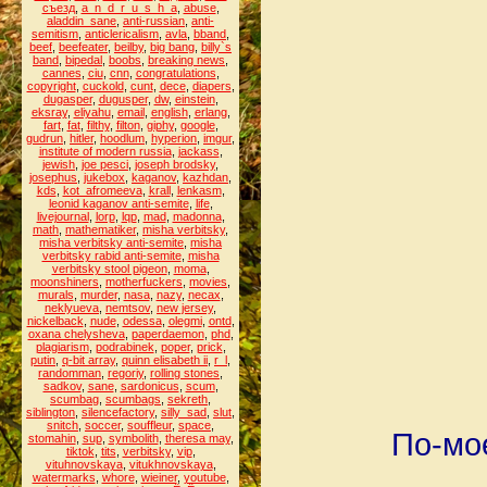
съезд
,
a_n_d_r_u_s_h_a
,
abuse
,
aladdin_sane
,
anti-russian
,
anti-
semitism
,
anticlericalism
,
avla
,
bband
,
beef
,
beefeater
,
beilby
,
big bang
,
billy`s
band
,
bipedal
,
boobs
,
breaking news
,
cannes
,
ciu
,
cnn
,
congratulations
,
copyright
,
cuckold
,
cunt
,
dece
,
diapers
,
dugasper
,
dugusper
,
dw
,
einstein
,
eksray
,
eliyahu
,
email
,
english
,
erlang
,
fart
,
fat
,
filthy
,
filton
,
giphy
,
google
,
gudrun
,
hitler
,
hoodlum
,
hyperion
,
imgur
,
institute of modern russia
,
jackass
,
jewish
,
joe pesci
,
joseph brodsky
,
josephus
,
jukebox
,
kaganov
,
kazhdan
,
kds
,
kot_afromeeva
,
krall
,
lenkasm
,
leonid kaganov anti-semite
,
life
,
livejournal
,
lorp
,
lqp
,
mad
,
madonna
,
math
,
mathematiker
,
misha verbitsky
,
misha verbitsky anti-semite
,
misha
verbitsky rabid anti-semite
,
misha
verbitsky stool pigeon
,
moma
,
moonshiners
,
motherfuckers
,
movies
,
murals
,
murder
,
nasa
,
nazy
,
necax
,
neklyueva
,
nemtsov
,
new jersey
,
nickelback
,
nude
,
odessa
,
olegmi
,
ontd
,
oxana chelysheva
,
paperdaemon
,
phd
,
plagiarism
,
podrabinek
,
poper
,
prick
,
putin
,
q-bit array
,
quinn elisabeth ii
,
r_l
,
randomman
,
regoriy
,
rolling stones
,
sadkov
,
sane
,
sardonicus
,
scum
,
scumbag
,
scumbags
,
sekreth
,
siblington
,
silencefactory
,
silly_sad
,
slut
,
snitch
,
soccer
,
souffleur
,
space
,
По-мо
stomahin
,
sup
,
symbolith
,
theresa may
,
tiktok
,
tits
,
verbitsky
,
vip
,
vituhnovskaya
,
vitukhnovskaya
,
watermarks
,
whore
,
wieiner
,
youtube
,