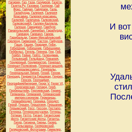
Гагарин
,
Газ
,
Газа
,
Газдаров
,
Газета
,
ме
Газета.Ру
,
Газовки
,
Газпром
,
Гай
Фокс
,
Гайдар
,
Гайдпарк
,
Гала
,
Галабурда
,
Галерея
,
Галерея
Красавиц
,
Галерея красавиц
,
Галилей
,
Галичина
,
Галковский
,
ГалковскийХ
,
Галлен-Каллела
,
И вот
Галоши
,
Гамадрил
,
Гамбург
,
Ганапольский
,
Ганнибал
,
Гарабурда
,
вис
Гарвард
,
Гарварл
,
Гарем
,
Гарибальди
,
Гарин-Михайловский
,
Гарленд
,
Гармония
,
Гастон
,
Гафуров
,
Гаше
,
Гашек
,
Гвардия
,
ГеБе
,
ГеБеШник
,
ГеБешник
,
ГеБешники
,
Геббельс
,
Гегель
,
Геенна
,
Геи
,
Гей
,
Гейбл
,
Гейне
,
Гейтс
,
Геленджик
,
Гельвеций
,
Гельфанд
,
Гемания
,
Гендерный
,
Гендиректор
,
Генерал
,
Генерал-Полковник
,
Генерал-аншеф
,
Генералиссимус
,
Генералы
,
Генеральная Линия
,
Гений
,
Геном
,
Удаль
Геноцид
,
Генриетта Гиршман
,
Генрих
,
Генсек
,
География
,
ГеографияИмперия
,
Георг V
,
Георг VI
,
стил
Георгиевская
,
Гепард
,
Герб
,
Герберштейн
,
Гергиевская
,
Геринг
,
Посл
Германец
,
Германия
,
Германский
импрессионизм
,
Германцы
,
Гермафродит
,
Герника
,
Геродот
,
Герой
,
Герцен
,
Герцогиня
,
Гершаник
,
Герымский
,
Гесс
,
Гессен
,
Гестапо
,
Гетерка
,
Гетеросексуалки
,
Гетеры
,
Гетман
,
Гетто
,
Гигант
,
Гигантские
фото
,
Гигантские фоты
,
Гиганты
,
Гигер
,
Гигиена
,
Гиены
,
Гилер
,
Гильгамеш
,
Гиляровский
,
Гиляровский. Фотограии
,
Гиммлер
,