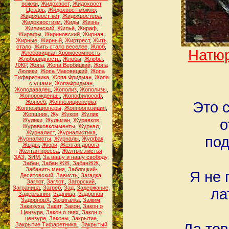
вожжи
,
Жидохвост
,
Жидохвост
Цезарь
,
Жидохвост можно
,
Жидохвост-кот
,
Жидохвостера
,
Жидохвостизм
,
Жиды
,
Жизнь
,
Жилинский
,
Жильё
,
Жираф
,
Жирафы
,
Жириновский
,
Жирная
,
Жирные
,
Жирный
,
Жиртрест
,
Жить
стало
,
Жить стало веселее
,
Жлоб
,
Натюр
Жлобовидная Хромосомность
,
Жлобовидность
,
Жлобы
,
Жлобы.
ЛЖР
,
Жопа
,
Жопа Вербицкий
,
Жопа
Люляки
,
Жопа Маковецкий
,
Жопа
Тифаретника
,
Жопа Фридман
,
Жопа
с ушами
,
ЖопаФридман
,
Жоподавалец
,
Жополиз
,
Жополизы
,
Жопорожденцы
,
Жопофилософ
,
Жопоёб
,
Жоппозиционерка
,
Это 
Жоппозиционеры
,
Жоппоопозиция
,
Жопшник
,
Жу
,
Жуков
,
Жулик
,
о
Жулики
,
Жульман
,
Журавков
,
Журавковкомменты
,
Журнал
,
Журналист
,
Журналистика
,
под
Журналисты
,
Журналы
,
Журфак
,
Жыды
,
Жюри
,
Жёлтая дорога
,
Жёлтая пресса
,
Жёлтые листья
,
ЗАЗ
,
ЗИМ
,
За вашу и нашу свободу
,
Забан
,
Забан ЖЖ
,
ЗабанЖЖ
,
Забанить меня
,
Заблоцкий-
Я не 
Десятовский
,
Зависть
,
Загадка
,
Заглот
,
Заглот.
,
Загорский
,
Заграница
,
Загреб
,
Зад
,
Задержание
,
ла
Задержания
,
Задница
,
Задорнов
,
ЗадорновХ
,
Зажигалка
,
Зажим
,
Заказуха
,
Закат
,
Закон
,
Закон о
Цензуре
,
Закон о геях
,
Закон о
цензуре
,
Законы
,
Закрытие
,
Да тов
Закрытие Тифаретника.
,
Закрытый