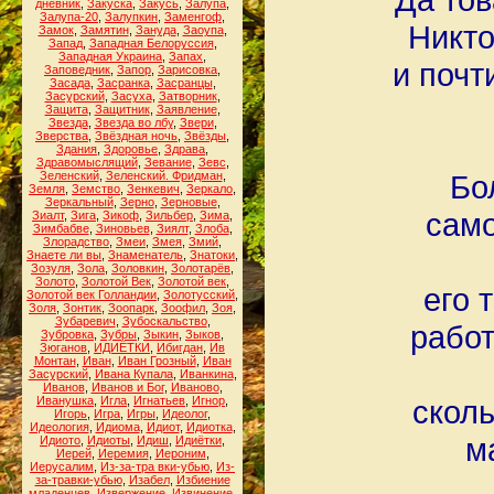
дневник
,
Закуска
,
Закусь
,
Залупа
,
Залупа-20
,
Залупкин
,
Заменгоф
,
Никто
Замок
,
Замятин
,
Зануда
,
Заоупа
,
Запад
,
Западная Белоруссия
,
Западная Украина
,
Запах
,
и почт
Заповедник
,
Запор
,
Зарисовка
,
Засада
,
Засранка
,
Засранцы
,
Засурский
,
Засуха
,
Затворник
,
Защита
,
Защитник
,
Заявление
,
Звезда
,
Звезда во лбу
,
Звери
,
Зверства
,
Звёздная ночь
,
Звёзды
,
Здания
,
Здоровье
,
Здрава
,
Здравомыслящий
,
Зевание
,
Зевс
,
Зеленский
,
Зеленский. Фридман
,
Бо
Земля
,
Земство
,
Зенкевич
,
Зеркало
,
Зеркальный
,
Зерно
,
Зерновые
,
само
Зиалт
,
Зига
,
Зикоф
,
Зильбер
,
Зима
,
Зимбабве
,
Зиновьев
,
Зиялт
,
Злоба
,
Злорадство
,
Змеи
,
Змея
,
Змий
,
Знаете ли вы
,
Знаменатель
,
Знатоки
,
Зозуля
,
Зола
,
Золовкин
,
Золотарёв
,
Золото
,
Золотой Век
,
Золотой век
,
его 
Золотой век Голландии
,
Золотусский
,
Золя
,
Зонтик
,
Зоопарк
,
Зоофил
,
Зоя
,
Зубаревич
,
Зубоскальство
,
работ
Зубровка
,
Зубры
,
Зыкин
,
Зыков
,
Зюганов
,
ИДИЁТКИ
,
Ибигдан
,
Ив
Монтан
,
Иван
,
Иван Грозный
,
Иван
Засурский
,
Ивана Купала
,
Иванкина
,
Иванов
,
Иванов и Бог
,
Иваново
,
Иванушка
,
Игла
,
Игнатьев
,
Игнор
,
сколь
Игорь
,
Игра
,
Игры
,
Идеолог
,
Идеология
,
Идиома
,
Идиот
,
Идиотка
,
м
Идиото
,
Идиоты
,
Идиш
,
Идиётки
,
Иерей
,
Иеремия
,
Иероним
,
Иерусалим
,
Из-за-тра вки-убью
,
Из-
за-травки-убью
,
Изабел
,
Избиение
младенцев
,
Извержение
,
Извинение
,