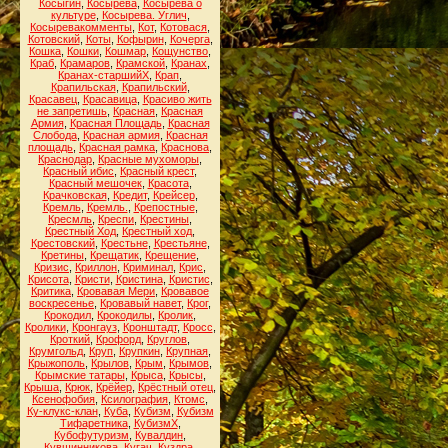
Косыгин
,
Косырева
,
Косырева о
культуре
,
Косырева. Углич
,
Косыревакомменты
,
Кот
,
Котовася
,
Котовский
,
Коты
,
Кофырин
,
Кочерга
,
Кошка
,
Кошки
,
Кошмар
,
Кощунство
,
Краб
,
Крамаров
,
Крамской
,
Кранах
,
Кранах-старшийХ
,
Крап
,
Крапильская
,
Крапильский
,
Красавец
,
Красавица
,
Красиво жить
не запретишь
,
Красная
,
Красная
Армия
,
Красная Площадь
,
Красная
Слобода
,
Красная армия
,
Красная
площадь
,
Красная рамка
,
Краснова
,
Краснодар
,
Красные мухоморы
,
Красный ибис
,
Красный крест
,
Красный мешочек
,
Красота
,
Крачковская
,
Кредит
,
Крейсер
,
Кремль
,
Кремль.
,
Крепостные
,
Кресмль
,
Креспи
,
Крестины
,
Крестный Ход
,
Крестный ход
,
Крестовский
,
Крестьне
,
Крестьяне
,
Кретины
,
Крещатик
,
Крещение
,
Кризис
,
Криллон
,
Криминал
,
Крис
,
Крисота
,
Кристи
,
Кристина
,
Кристис
,
Критика
,
Кровавая Мери
,
Кровавое
воскресенье
,
Кровавый навет
,
Крог
,
Крокодил
,
Крокодилы
,
Кролик
,
Кролики
,
Кронгауз
,
Кронштадт
,
Кросс
,
Кроткий
,
Крофорд
,
Круглов
,
Крумгольд
,
Круп
,
Крупкин
,
Крупная
,
Крыжополь
,
Крылов
,
Крым
,
Крымов
,
Крымские татары
,
Крыса
,
Крысы
,
Крыша
,
Крюк
,
Крёйер
,
Крёстный отец
,
Ксенофобия
,
Ксилография
,
Ктомс
,
Ку-клукс-клан
,
Куба
,
Кубизм
,
Кубизм
Тифаретника
,
КубизмХ
,
Кубофутуризм
,
Кувалдин
,
Кувшинникова
,
Кугач
,
Куздра
,