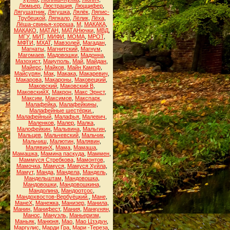
Люмьер
,
Люстрация
,
Люццифер
,
Лягушатник
,
Лягушка
,
Лялёк
,
Ляпис-
Трубецкой
,
Ляпкало
,
Лёлик
,
Лёха
,
Лёша-свинья-хороша
,
М
,
МАКАКА
,
МАКАКО
,
МАТАН
,
МАТАНючки
,
МВД
,
МГУ
,
МИТ
,
МИФИ
,
МОМА
,
МРОТ
,
МФТИ
,
МХАТ
,
Мавзолей
,
Магадан
,
Магнаты
,
Магнитский
,
Магнум
,
Магомаев
,
Мадовошки
,
Мадонна
,
Мазохист
,
Маиуполь
,
Май
,
Майдан
,
Майерс
,
Майков
,
Майн Кампф
,
Майсурян
,
Мак
,
Макака
,
Макаревич
,
Макарова
,
Макароны
,
Маковецкий
,
Маковский
,
Маковский В
,
МаковскийХ
,
Макрон
,
Макс Эрнст
,
Максим
,
Максимов
,
Макспарк
,
Малафейка
,
Малафейкины
,
Малафейные шестёрки.
,
Малафейный
,
Малафья
,
Малевич
,
Маленков
,
Малер
,
Малка
,
Малофейкин
,
Мальвина
,
Мальгин
,
Мальцев
,
Мальчевский
,
Мальчик
,
Мальчиш
,
Малютин
,
Малявин
,
МалявинХ
,
Мама
,
Мамаша
,
Мамашка
,
Мамина паскуда
,
Маммен
,
Маммуся Стребкова
,
Мамонтов
,
Мамочка
,
Мамуся
,
Мамуся Хуйла
,
Мамут
,
Манда
,
Мандела
,
Мандель
,
Мандельштам
,
Мандовошка
,
Мандовошки
,
Мандовошкина
,
Мандолина
,
Мандоотсос
,
Мандохвостов-Вербуёцкий.
,
Мане
,
МанеХ
,
Манежка
,
Манизер
,
Манила
,
Манин
,
Манифест
,
Мания
,
Манкунян
,
Манос
,
Мануэль
,
Маньеризм
,
Маньяк
,
Манюня
,
Мао
,
Мао Цзэдун
,
Маргулис
,
Марди Гра
,
Мари -Тереза
,