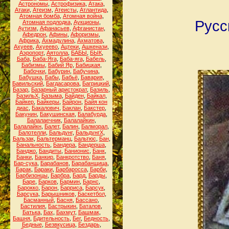
Астрономы
,
Астрофизика
,
Атака
,
Атаки
,
Атеизм
,
Атеисты
,
Атлантида
,
Атомная бомба
,
Атомная война
,
Русс
Атомная подлодка
,
Аукционы
,
Аутизм
,
Афанасьев
,
Афганистан
,
Афедрон
,
Афины
,
Афоризмы
,
Африка
,
Ахмадулина
,
Ахматова
,
Ахуеев
,
Ахуеево
,
Ацтеки
,
Ашкенази
,
Аэропорт
,
Аятолла
,
БАБЫ
,
БЫК
,
Баба
,
Баба-Яга
,
Баба-яга
,
Бабель
,
Бабизмы
,
Бабий Яр
,
Бабицкая
,
Бабочки
,
Бабурин
,
Бабучина
,
Бабушка
,
Бабы
,
Бабьё
,
Бавария
,
Бавильский
,
Багдасарова
,
Багрицкий
,
Базар
,
Базарный аристократ
,
Базиль
,
БазильХ
,
Базыма
,
Байден
,
Байкал
,
Байкер
,
Байкеры
,
Байрон
,
Байя кон
диас
,
Бакалович
,
Баклан
,
Бакстер
,
Бакунин
,
Бакушинская
,
Балабурда
,
Балалаечник
,
Балалайкин
,
Балалайкн
,
Балет
,
Балин
,
Балморал
,
Балотелли
,
Бальдунг
,
БальдунгХ
,
Бальзак
,
Бальтерманц
,
Бальтюс
,
Бан
,
Банальность
,
Бандера
,
Бандерша
,
Банджо
,
Бандиты
,
Банионис
,
Банк
,
Банки
,
Банкир
,
Банкротство
,
Баня
,
Бар-сука
,
Барабанов
,
Барабанщица
,
Барак
,
Бараки
,
Барбаросса
,
Барби
,
Барбизонцы
,
Барбра
,
Бард
,
Барды
,
Баре
,
Барков
,
Бармин
,
Барнс
,
Барокко
,
Барон
,
Барриса
,
Барсук
,
Барсука
,
Барышников
,
Баскетбол
,
Басманный
,
Басня
,
Бассано
,
Бастилия
,
Бастрыкин
,
Баталов
,
Батька
,
Бах
,
Бахмут
,
Башмак
,
Башня
,
Бдительность
,
Бег
,
Бедность
,
Бедные
,
Безвкусица
,
Бездарь
,