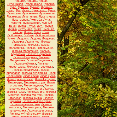
Лошади
,
Лошадь
,
Лошак
,
Лубенников
,
ЛубенниковХ
,
Лубянка
,
Лувр
,
Луганск
,
Лужков
,
Лужники
,
Лузер
,
Лук
,
Лукас
,
Лукашенко
,
Лукес
,
Луки-суки
,
Лукьяненко
,
Лукэимиша
,
Лукэмиша
,
Лукэтмиша
,
Лукэтмишка
,
Лукэтморон
,
Лумумба
,
Луна
,
Лунатик
,
Луначарский
,
Лунный
танец
,
Лурка
,
Лурье
,
Лутц
,
Луция
,
Лушка
,
Луэтмиша
,
Лыжи
,
Лысенко
,
Лысый
,
Львов
,
Львы
,
Лэйн
,
Любовники
,
Любовь
,
Любовь лёлика
Алекс
,
Людовик
,
Людоед
,
Людоеды
,
Люлечка
,
Люлин нос
,
Люльа-
Пердюлька
,
Люлька
,
Люлька -
Малафейка
,
Люлька - отсосулька
,
Люлька Малафейка
,
Люлька-
Мудюлька
,
Люлька-Педюлька
,
Люлька-Пердлька
,
Люлька-
Пердюлька
,
Люлька-Пиздюлька
,
Люлька-ебулька
,
Люлька-
красотулька
,
Люлька-отсосулька
,
Люлька-пердюлька
,
Люлька-
пидораска
,
Люлька-пиздюлька
,
Люля
,
Люля голая
,
Люля стихи
,
Люля сучка
,
Люля сучка-в-течке
,
Люля-Пердюля
,
Люля-дура
,
Люля-красотуля
,
Люля-
отсосуля
,
Люля-пиздюля
,
Люля-
тупая-срака
,
Люля-фоты
,
Люляка
,
Люляка голая
,
Люляка книга
,
Люляка
минетка
,
Люляка-Монтаж
,
Люляка-
Отсосака
,
Люляка-Хуяка
,
Люляка-
идиотка
,
Люляка-мокрая срака
,
Люляка-мокрая-срака
,
Люляка-
отсосака
,
Люляка-срака
,
Люляка-
тупая-срака
,
Люляка-хуесосака
,
Люляка-хуй-ей-в-сраку
,
Люляка-
хуяка
,
Люляка=Хуяка
,
Люляч
,