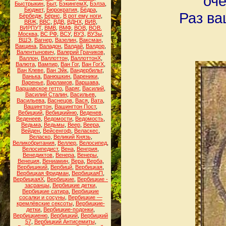
оче
Быстрыкин
,
Быт
,
БэкингемХ
,
Бэлза
,
Бюджет
,
Бюрократия
,
Бёдра
,
Раз ва
Бёрбедж
,
Бёрнс
,
В рот ему ноги
,
ВВЖ
,
ВВС
,
ВДВ
,
ВДНХ
,
ВИВ
,
ВИРПУТ
,
ВМВ
,
ВМФ
,
ВОВ
,
ВОВ.
Москва
,
ВС РФ
,
ВСУ
,
ВУЗ
,
ВУЗы
,
ВШЭ
,
Вагнер
,
Вазелин
,
Ваксман
,
Вакцина
,
Валадон
,
Валдай
,
Валдор
,
Валентынович
,
Валерий Грачиков
,
Валлон
,
Валлоттон
,
ВаллоттонХ
,
Валюта
,
Вампир
,
Ван Гог
,
Ван ГогХ
,
Ван Клеве
,
Ван Эйк
,
Вандербильт
,
Ванька
,
Ванюшкин
,
Вареники
,
Варенье
,
Варламов
,
Варшава
,
Варшавское гетто
,
Варяг
,
Василий
,
Василий Сталин
,
Васильев
,
Васильева
,
Васнецов
,
Вася
,
Вата
,
Вашингтон
,
Вашингтон Пост
,
Вебицкий
,
Вебицкийню
,
Веденев
,
Веденеев
,
Ведомости
,
Ведомость
,
Ведьма
,
Ведьмы
,
Веер
,
Веера
,
Вейден
,
Вейсенгоф
,
Веласкес
,
Веласко
,
Великий Князь
,
Великобритания
,
Веллер
,
Велосипед
,
Велосипедист
,
Вена
,
Венгрия
,
Венедиктов
,
Венера
,
Венеры
,
Венеция
,
Вениамин
,
Вера
,
Верба
,
Вербицикий
,
Вербицй
,
Вербицкая
,
Вербицкая Фридман
,
ВербицкаяП
,
ВербицкаяХ
,
Вербицкие
,
Вербицкие -
засранцы
,
Вербицкие детки
,
Вербицкие сатира
,
Вербицкие
сосалки и сосуны
,
Вербицкие —
кремлёвские сексоты
,
Вербицкие-
детки
,
Вербицкие-подонки
,
Вербицкиеню
,
Вербицкий
,
Вербицкий
57
,
Вербицкий Антисемиты
,