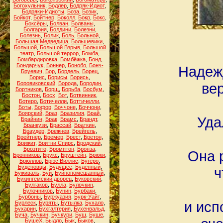
Богохульник
,
Бодлер
,
Бодряк-Идиот
,
Бодряки-Идиоты
,
Боза
,
Бозик
,
Бойкот
,
Бойтнер
,
Боколл
,
Бокр
,
Бокс
,
Боксёры
,
Болван
,
Болваны
,
Болгария
,
Болдини
,
Болезни
,
Болезнь
,
Болик
,
Боль
,
Больной
,
Большая Медведица
,
Большевики
,
Большой
,
Большой Взрыв
,
Большой
театр
,
Большой террор
,
Бомба
,
Бомбардировка
,
Бомбёжка
,
Бонд
,
Бондарчук
,
Боннер
,
Бонобо
,
Бонч-
Надеж
Бруевич
,
Бор
,
Бордель
,
Борец
,
Борис
,
Борисы
,
Борись
,
Боровиковский
,
Борода
,
Бородин
,
ве
Бортников
,
Борщ
,
Борьба
,
Босбум
,
Бостон
,
Босх
,
Бот
,
Ботвинник
,
Ботеро
,
Ботичелли
,
Боттичелли
,
Боты
,
Бофор
,
Боччоне
,
Боччони
,
Боярский
,
Браз
,
Бразилия
,
Брай
,
Уда
Брайнин
,
Брак
,
Брамс
,
Брандт
,
Бранкузи
,
Брассай
,
Браткин
,
Браудер
,
Брежнев
,
Брейгель
,
Брейтнер
,
Бремер
,
Брест
,
Бретон
,
Брижит
,
Бритни Спирс
,
Бродский
,
Брозтито
,
Бромптон
,
Бронза
,
Она 
Бронников
,
Брукс
,
Бруштейн
,
Брюки
,
Брюллов
,
Брюс Виллис
,
Бугеро
,
Буденовцы
,
Будущее
,
Будённый
,
ч
Буживаль
,
Буй
,
Буйнопомешанный
,
Букингемский дворец
,
Буковский
,
Булгаков
,
Булла
,
Булочкин
,
Булочников
,
Бунин
,
Бурбаки
,
Бурбоны
,
Буржуазия
,
Бурк-Уайт
,
и исп
Бурлеск
,
Буряты
,
Бутылка
,
Бухало
,
Бухарин
,
Бухгалтерия
,
Бухенвальд
,
Буча
,
Бучкин
,
Бучкури
,
Буш
,
Буше
,
БушеХ
,
Быдло
,
Бык
,
Быков
,