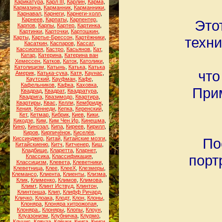
Карикатура
,
Карл III
,
Карлин
,
Карма
,
Кармазина
,
Карманник
,
Карманники
,
Карнавал
,
Карнеги
,
Карнеги-холл
,
Карнеев
,
Карпаты
,
Карпентер
,
Это
Карпов
,
Карпы
,
Картер
,
Картинка
,
Картинки
,
Карточки
,
Картошкин
,
Карты
,
Картье-Брессон
,
Картёжники
,
техни
Касаткин
,
Каспаров
,
Кассат
,
Кассиопея
,
Кастро
,
Касьянов
,
Кат
,
Катар
,
Катерина
,
Катерина ван
Хемессен
,
Катков
,
Каток
,
Католики
,
Католицизм
,
Катынь
,
Катька
,
Катька
что
Америк
,
Катька-сука
,
Катя
,
Каунас
,
Каутский
,
Кауфман
,
Кафе
,
Кафельников
,
Кафка
,
Каховка
,
Прим
Квадрад
,
Квадрат
,
Квадратура
,
Квадрига
,
Квазимодо
,
Квартира
,
Квартиры
,
Квас
,
Келли
,
Кембридж
,
Кения
,
Кеннеди
,
Кепка
,
Керенский
,
Кет
,
Кетмар
,
Кибрик
,
Киев
,
Кики
,
Кикодзе
,
Ким
,
Ким Чен Ир
,
Кинешма
,
Кино
,
Кинозал
,
Кипа
,
Киреев
,
Кирилл
,
Киров
,
Кирпичёнок
,
Киселёв
,
Киссинджер
,
Китай
,
Китайские мозги
,
По
Китайскиеню
,
Китч
,
Китченер
,
Киш
,
Кладбище
,
Кларетта
,
Кларнет
,
порт
Классика
,
Классификация
,
Классицизм
,
Клевета
,
Клеветники
,
Клеветница
,
Клее
,
КлееХ
,
Клезмеры
,
Клемансо
,
Клиента
,
Клиенты
,
Клизма
,
Клик
,
Клименко
,
Климов
,
Климова
,
Климт
,
Клинт Иствуд
,
Клинтон
,
Клинтонша
,
Клип
,
Клифф Ричард
,
Кличко
,
Клоака
,
Клодт
,
Клон
,
Клоны
,
Клоняра
,
Клоняра хитрожопая
,
Клоняра.
,
Клоняры
,
Клопы
,
Клоун
,
Клуазонизм
,
Клубничка
,
Клурмо
,
Клуцис
,
Кляуза
,
Клёцки
,
Книга
,
Книги
,