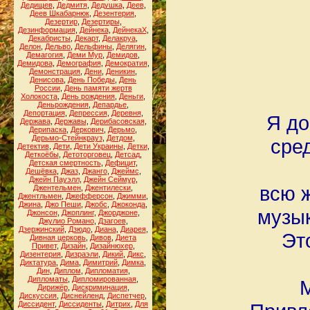
Дедищев
,
Дедмитя
,
Дедушка
,
Деев
,
Деев Шкабарнюк
,
Дезентерия
,
Дезертир
,
Дезертиры
,
Дезинформация
,
Дейнека
,
ДейнекаХ
,
Декабристы
,
Декарт
,
Делакруа
,
Делон
,
Дельво
,
Дельфины
,
Делягин
,
Демагогия
,
Деми Мур
,
Демидов
,
Демидова
,
Демография
,
Демократия
,
Демонстрация
,
Дени
,
Деникин
,
Денисова
,
День Победы
,
День
России
,
День памяти жертв
Холокоста
,
День рождения
,
Деньги
,
Деньрождения
,
Депардье
,
Депортация
,
Депрессия
,
Деревня
,
Я до
Держава
,
Державы
,
Дерибасовская
,
Дерипаска
,
Деркович
,
Дерьмо
,
Дерьмо-Стейнкрауз
,
Детдом
,
сре
Детектив
,
Дети
,
Дети Украины
,
Детки
,
Деткоёбы
,
Детоторговец
,
Детсад
,
Детская смертность
,
Дефицит
,
Дешёвка
,
Джаз
,
Джанго
,
Джеймс
,
Джейн Пауэлл
,
Джейн Сеймур
,
всю ж
Джентельмен
,
Джентилески
,
Джентльмен
,
Джефферсон
,
Джимми
,
Джина
,
Джо Пеши
,
Джобс
,
Джоконда
,
музык
Джонсон
,
Джоплинг
,
Джорджоне
,
Джулио Романо
,
Дзагоев
,
Дзержинский
,
Дзюдо
,
Диана
,
Диарея
,
Эт
Дивная церковь
,
Дивов
,
Диета
Привет
,
Дизайн
,
Дизайнюхер
,
Дизентерия
,
Дизраэли
,
Дикий
,
Дикс
,
Диктатура
,
Дима
,
Димитрий
,
Димка
,
Дин
,
Диплом
,
Дипломатия
,
Дипломаты
,
Дипломированная
,
М
Дирижёр
,
Дискриминация
,
Дискуссия
,
Диснейленд
,
Диспетчер
,
Диссидент
,
Диссиденты
,
Дитрих
,
Для