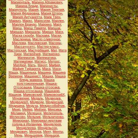
Мариенталь
,
Марина Абрамович
,
Марина Влади
,
Маринисты
,
Мариуполь
,
Мария
,
Мария Терезия
,
Мария Фёдоровна
,
Мария Штерн
,
Мария-Антуанетта
,
Марк Твен
,
Маркиз
,
Маркс
,
Марксизм
,
Марлен
,
Марлон Брандо
,
Марокко
,
Март
,
Марш
,
Марш Памяти
,
Маршак
,
Маршал
,
Маршалы
,
Марши
,
Маск
,
Маска скорби
,
Маскава
,
Маски
,
Масленица
,
Масло сливочное
,
Маслова
,
Масловская
,
Масоны
,
Массачусетс
,
Мастер-класс
,
Мастерская
,
Мастурбация
,
Мат
,
Мата
Хари
,
Матвейчев
,
Матвиенко
,
Математик
,
Математика
,
Математики
,
Матисс
,
Матрос
,
Матфей
,
Мать
,
Маунт
,
Мафия
,
Мафия Тифарета
,
Маха
,
Махи
,
Маша
,
Машенька
,
Машина
,
Машина
Времени
,
Машинист
,
Машка
,
Машка
блядь мамина
,
Машка
толстожопенькая
,
Машка-
Отсосашка
,
Машка-отсосака
,
Машка-отсосашка
,
Машканю
,
Машков
,
Маяковский
,
МаяковскийХ
,
Мгновение
,
Медаль
,
Медведев
,
МедведевХ
,
Медведи
,
Мединский
,
Медицина
,
Медуза
,
Междусобойчик
,
Меир
,
Мейер
,
Мейзер
,
Мексика
,
Меламид
,
Мелещук
,
Мелитополь
,
Мелихово
,
Мельник
,
Мельниченко
,
Мемориал
,
Мемориал жертвам
голода в Ирландии
,
Менделеев
,
Менделеева
,
Мендельсон
,
Мендкович
,
Менора
,
Мент
,
Менты
,
Мень
,
Меньшевик
,
Меньшов
,