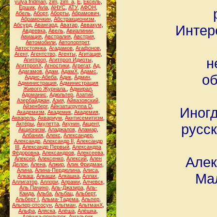
yulya fridman
,
zim
,
zim_a
,
Ё
,
Ёксель
,
Ёршик
,
Аvla
,
АНУС
,
АТУ
,
АФОН
,
Абель
,
Аборт
,
Аборты
,
Абрамович
,
Абрамочкин
,
Абстракционизм
,
Абсурд
,
Авангард
,
Аватар
,
Аввакум
,
Интер
Авдеевка
,
Авель
,
Авиалинии
,
Авиация
,
Австралия
,
Австрия
,
Автомобили
,
Автопортрет
,
Автостоянка
,
Агадамов
,
Агафонов
,
Агент
,
Агентство
,
Агенты
,
Агитация
,
н
Агитпроп
,
Агитпроп Идиоты
,
АгитпропХ
,
Агностики
,
Агрегат
,
Ад
,
Адагамов
,
Адам
,
АдамХ
,
Адамс
,
об
Аддис-Абеба
,
Адик
,
Админ
,
Администрация
,
Администрация
Живого Журнала.
,
Адмирал
,
Адоманис
,
Адюльтер
,
Азатий
,
Азербайджан
,
Азия
,
Айвазовский
,
Айзенберг
,
Айнзатцгруппа D
,
Иногд
Академизм
,
Академик
,
Академия
,
Акварель
,
Аквариум
,
Акнтисемитизм
,
Актёры
,
Акулетта
,
Акунин
,
Акцент
,
русс
Акционизм
,
Аладжалов
,
Аламар
,
Албания
,
Алекс
,
Александер
,
Александр
,
Александр II
,
Александр
III
,
Александр Первый
,
Александра
Фёдоровна
,
Александров
,
Алексеева
,
Алек
Алексей
,
Алексенко
,
Алексий
,
Ален
Делон
,
Алена
,
Алжир
,
Алик Фридман
,
Алина
,
Алина-Пердюлина
,
Алиса
,
Мал
Алкаш
,
Алкаши
,
Алкашка
,
Аллах
,
Аллигатор
,
Аллори
,
Алрами
,
Алчевск
,
Аль Пачино
,
Аль-Джазира
,
Аль-
Каида
,
Альба
,
Альбац
,
Альберт
,
Альберт I
,
Альма-Тадема
,
Альпер
,
Альпер-отсосун
,
Альтман
,
АльтманХ
,
Альфа
,
Аляска
,
Алёша
,
Алёшка
,
Алёшка-придурок
,
Амальрик
,