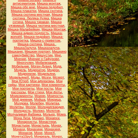
антисемитизм
,
Мишка монтаж
,
Мишка обо мне
,
Мишка педофил
,
Мишка плакатки
,
Мишка скотина
,
Мишка скотина местная
,
Мишка
скотина. Люляка-Хуяка
,
Мишка
сктина
,
Мишка таракан
,
Мишка
уязвимый
,
Мишка чкотина местная
,
Мишка-Малафейкин
,
Мишка-Монтаж
,
Мишка-админ-подлость
,
Мишка-
жопоёб
,
Мишка-педофил
,
Мишка-
портретка
,
Мишка-с-приветом
,
Мишка-скотина
,
Мишка.
,
МишкаЗалупа
,
Мишказалупа
,
Мишканю
,
Мишкин портрет
,
Мишкино
самоубийство
,
Мишустин
,
Мне
,
Мнение
,
Мнение о Гафурове
,
Многочлен
,
Мобилизация
,
Мобильник
,
Моген-Дувид
,
Мода
,
Модель
,
Модератор
,
Модерн
,
Модернизм
,
Модильяни
,
МодильяниХ
,
Моды
,
Мозги
,
Мозерт
,
Мои Ютюб
,
Мои афоризмы
,
Мои
гифы
,
Мои картинки
,
Мои комменты
,
Мои портреты
,
Мои посты
,
Мои
рассказы
,
Мои стихи
,
Мои фоты
,
Моикомменты
,
Моиню
,
Моипосты
,
Мой дневник
,
Мойша
,
Мокрица
,
Молдова
,
Молебен
,
Молитва
,
Молитвы
,
Молли
,
Молодаягвардия
,
Молодость
,
Молоко
,
Молотов
,
Молчаливая Фабрика
,
Мольер
,
Мома
,
Мона Лиза
,
Монако
,
Монархи
,
Монархисты
,
Монастери
,
Монастыри
,
Монастырь
,
Монах
,
Монахи
,
Монахини
,
Монахиня
,
Монахов
,
Моне
,
МонеХ
,
Монета10руб
,
Монреаль
,
Монро
,