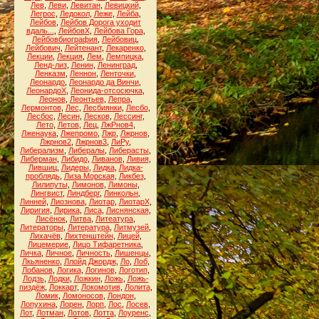
Лев
,
Леви
,
Левитан
,
Левицкий
,
Легрос
,
Ледокол
,
Леже
,
Лейба
,
Лейбов
,
Лейбов Дорога уходит
вдаль...
,
ЛейбовХ
,
Лейбова Гора
,
Лейбовбиография
,
Лейбовиц
,
Лейбович
,
Лейтенант
,
Лекаренко
,
Лекции
,
Лекция
,
Лем
,
Лемпицка
,
Ленд-лиз
,
Ленин
,
Ленинград
,
Ленказм
,
Леннон
,
Ленточки
,
Леонардо
,
Леонардо да Винчи
,
ЛеонардоХ
,
Леонида-отсосючка
,
Леонов
,
Леонтьев
,
Лепра
,
Лермонтов
,
Лес
,
Лесбиянки
,
Лесбо
,
Лесбос
,
Лесин
,
Лесков
,
Лессинг
,
Лето
,
Летов
,
Лец
,
ЛжРнов4
,
Лженаука
,
Лжепромо
,
Лжр
,
Лжрнов
,
Лжрнов2
,
Лжрнов3
,
ЛиРу
,
Либерализм
,
Либералы
,
Либерасты
,
Либерман
,
Либидо
,
Ливанов
,
Ливия
,
Лившиц
,
Лидеры
,
Лидка
,
Лидка-
проблядь
,
Лиза Морская
,
Ликбез
,
Лилипуты
,
Лимонов
,
Лимоны
,
Лингвист
,
Линдберг
,
Линкольн
,
Линней
,
Лиознова
,
Лиотар
,
ЛиотарХ
,
Лиригия
,
Лирика
,
Лиса
,
Лиснянская
,
Лисёнок
,
Литва
,
Литеатура
,
Литераторы
,
Литература
,
Литмузей
,
Лихачёв
,
Лихтенштейн
,
Лицей
,
Лицемерие
,
Лицо Тифаретника
,
Личка
,
Личное
,
Личность
,
Лишенцы
,
Лкьяненко
,
Ллойд Джордж
,
Ло
,
Лоб
,
Лобанов
,
Логика
,
Логинов
,
Логотип
,
Лодзь
,
Лодки
,
Ложкин
,
Ложь
,
Ложь-
пиздёж
,
Локкарт
,
Локомотив
,
Лолита
,
Ломик
,
Ломоносов
,
Лондон
,
Лопухина
,
Лорен
,
Лорп
,
Лос
,
Лосев
,
Лот
,
Лотман
,
Лотов
,
Лотта
,
Лоуренс
,