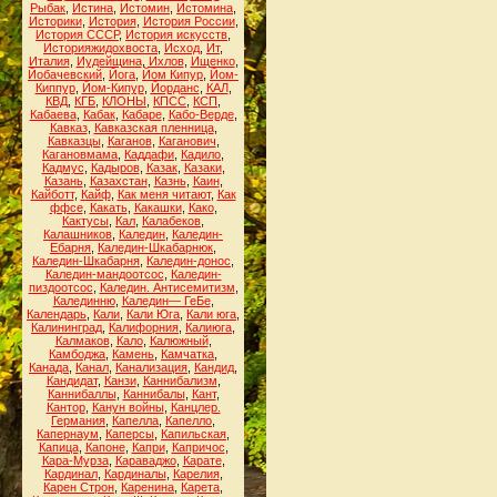
Рыбак
,
Истина
,
Истомин
,
Истомина
,
Историки
,
История
,
История России
,
История СССР
,
История искусств
,
Историяжидохвоста
,
Исход
,
Ит
,
Италия
,
Иудейщина
,
Ихлов
,
Ищенко
,
Йобачевский
,
Йога
,
Йом Кипур
,
Йом-
Киппур
,
Йом-Кипур
,
Йорданс
,
КАЛ
,
КВД
,
КГБ
,
КЛОНЫ
,
КПСС
,
КСП
,
Кабаева
,
Кабак
,
Кабаре
,
Кабо-Верде
,
Кавказ
,
Кавказская пленница
,
Кавказцы
,
Каганов
,
Каганович
,
Кагановмама
,
Каддафи
,
Кадило
,
Кадмус
,
Кадыров
,
Казак
,
Казаки
,
Казань
,
Казахстан
,
Казнь
,
Каин
,
Кайботт
,
Кайф
,
Как меня читают
,
Как
ффсе
,
Какать
,
Какашки
,
Како
,
Кактусы
,
Кал
,
Калабеков
,
Калашников
,
Каледин
,
Каледин-
Ебарня
,
Каледин-Шкабарнюк
,
Каледин-Шкабарня
,
Каледин-донос
,
Каледин-мандоотсос
,
Каледин-
пиздоотсос
,
Каледин. Антисемитизм
,
Калединню
,
Каледин— ГеБе
,
Календарь
,
Кали
,
Кали Юга
,
Кали юга
,
Калининград
,
Калифорния
,
Калиюга
,
Калмаков
,
Кало
,
Калюжный
,
Камбоджа
,
Камень
,
Камчатка
,
Канада
,
Канал
,
Канализация
,
Кандид
,
Кандидат
,
Канзи
,
Каннибализм
,
Каннибаллы
,
Каннибалы
,
Кант
,
Кантор
,
Канун войны
,
Канцлер.
Германия
,
Капелла
,
Капелло
,
Капернаум
,
Каперсы
,
Капильская
,
Капица
,
Капоне
,
Капри
,
Капричос
,
Кара-Мурза
,
Караваджо
,
Карате
,
Кардинал
,
Кардиналы
,
Карелия
,
Карен Строн
,
Каренина
,
Карета
,