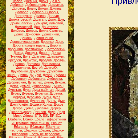
Привле
жалоб
,
Дневник
,
Дно21
,
До н.э.
,
Добиньи
,
Добровольцы
,
Довлатов
,
Договор
,
Додик
,
Дожди
,
Доклад
,
Долбоёб
,
Долбоёб. Выборы
,
Долгоруков
,
Долина
,
Доллар
,
Долматовский
,
Долматт
,
Доля
,
Дом
,
Домашевский
,
Домкрат
,
Домовой
,
Домострой
,
Дон
,
Донателло
,
Донбасс
,
Донецк
,
Донна Саммер
,
Донос
,
Доносчик
,
Доносчики
,
Доносы
,
Дополнение
,
Дореволюционная
,
Доренко
,
Дорн
,
Дорога уходит вдаль...
,
Дороги
,
Доронина
,
Достижение
,
Достоевский
,
Доход
,
Доходы
,
Доцент
,
Дочки
Путина
,
Дочь
,
Драгуны
,
Драматург
,
Дрезден
,
Дрейфус
,
Дроздов
,
Дрозды
,
Дронов
,
Дрочила
,
Дрочиловка
,
Дрочилы
,
Другой
,
ДругойХ
,
Дружбанки
,
Дружбаны
,
Дружбаны
конец
,
Дрянь
,
Ду
,
Дуб
,
Дубай
,
Дублин
,
Дубровин
,
Дубровина
,
Дубровка
,
Дубровская
,
Дугаспер
,
Дугин
,
Дукрак
,
Дума
,
Думай
,
Дунаевский
,
Дункан
,
Дунстан
,
Дура
,
Дура набитая
,
Дурай
,
Дурак
,
Дураки
,
Дурачки
,
Дурачок
,
Дурдом
,
Дуремар
,
Дуры
,
Дуся
,
Духовенство
,
Духовник
,
Дуэль
,
Дьяк
,
Дэни Клейн
,
Дюдяка-Хуяка
,
Дюков
,
Дюкрё
,
Дюма
,
Дюпакье
,
Дюрер
,
Дюссельдорф
,
Дягилев
,
Дядя
,
Дядя
Митя
,
Дёниц
,
ЕГЭ
,
ЕЖ
,
ЕР
,
ЕС
,
Ебабели
,
Ебало
,
Ебало Тифаретника
и Перманентная ЖОПА
,
Ебанат
,
Ебанатка
,
Ебанаты
,
Ебанутая
частота
,
Ебарики
,
Ебарня
,
Ебарня-
Шкабарня
,
Ебать-не-переебать
,
Ебаться
,
Ебицкий
,
Ебленский
,
Ебля
,