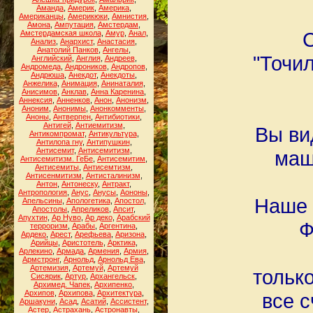
Аманда
,
Америк
,
Америка
,
Американцы
,
Америкюки
,
Амнистия
,
Амона
,
Ампутация
,
Амстердам
,
С
Амстердамская школа
,
Амур
,
Анал
,
Анализ
,
Анархист
,
Анастасия
,
Анатолий Панков
,
Ангелы
,
"Точил
Английский
,
Англия
,
Андреев
,
Андромеда
,
Андроников
,
Андропов
,
Андрюша
,
Анекдот
,
Анекдоты
,
Анжелика
,
Анимация
,
Анинаталия
,
Анисимов
,
Анклав
,
Анна Каренина
,
Аннексия
,
Анненков
,
Анон
,
Анонизм
,
Аноним
,
Анонимы
,
Анонкомменты
,
Аноны
,
Антверпен
,
Антибиотики
,
Антигей
,
Антиемитизм
,
Вы ви
Антикомпромат
,
Антикультура
,
Антилопа гну
,
Антипушкин
,
Антисемит
,
Антисемитизм
,
маш
Антисемитизм. ГеБе
,
Антисемитим
,
Антисемиты
,
Антисемтизм
,
Антисенмитизм
,
Антисталинизм
,
Антон
,
Антонеску
,
Антракт
,
Антропология
,
Анус
,
Анусы
,
Аононы
,
Наше 
Апельсины
,
Апологетика
,
Апостол
,
Апостолы
,
Апреликов
,
Апсит
,
Апухтин
,
Ар Нуво
,
Ар деко
,
Арабский
Ф
терроризм
,
Арабы
,
Аргентина
,
Ардеко
,
Арест
,
Арефьева
,
Аризона
,
Арийцы
,
Аристотель
,
Арктика
,
Арлекино
,
Армада
,
Армения
,
Армия
,
Армстронг
,
Арнольд
,
Арнольд Ева
,
Артемизия
,
Артемуй
,
Артемуй
тольк
Сисярик
,
Артур
,
Архангельск
,
Архимед. Чапек
,
Архипенко
,
Архипов
,
Архипова
,
Архитектура
,
все с
Аршакуни
,
Асад
,
Асатий
,
Ассистент
,
Астер
,
Астрахань
,
Астронавты
,