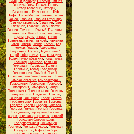
Гимн
,
Гинденбург
,
Гинзбург
,
Гипноз
,
Гиппиус
,
Гирш
,
Гитара
,
Гитлер
,
Гитлер Геббельс
,
ГитлерХ
,
Гитлеровцы
,
Гитлерюгенд
,
Гиф
,
Гифы
,
Гифы Мишка скотина
,
Гифы-
сексо
,
Главная
,
Главная Страница
,
Главная страница
,
Гладилин
,
Глаз
,
Глазунов
,
Глакенс
,
Глеб
,
Глобус
,
Глория
,
Глупость
,
Глупый
,
Гнаткевич
,
Гнаткевич-Жопа
,
Гном
,
Гностики
,
Гнусы
,
Гнусь
,
Гоблин
,
Говно
,
Говнозащитники
,
Говноёб
,
Говядина
,
Гоген
,
ГогенХ
,
Гоголб
,
Гоголь
,
Год
семьи
,
Годарр
,
Годовщина
,
Годовщина Путина
,
Годовщина-1
,
Годой
,
Гойя
,
ГойяХ
,
Гол
,
Голандия
,
Голая
,
Голая обезьяна
,
Голд
,
Голда
,
Голивуд
,
Голикова
,
Голицын
,
Голландия
,
Голливуд
,
Головин
,
Головина
,
Голод
,
Голодомор
,
Голосование
,
Голубой
,
Голубь
,
Голышев
,
Гольбейн
,
Гольциус
,
Гомо
,
Гомосексуализм
,
Гомосексуалы
,
Гомофилия
,
Гомофилы
,
Гомофоб
,
Гомофобия
,
Гомофобы
,
Гондон
,
Гондонеллы
,
Гондонизация
,
Гондоны
,
Гондоны. ЖЖ
,
Гондурас
,
Гонконг
,
Гонорея
,
Гончарова
,
Гопак
,
Гопота
,
Горбаневская
,
Горбачёв
,
Горгона
,
Гордеев
,
Гордин
,
Гордон
,
Горелов
,
Горилла
,
Горлум
,
Горный
,
Горовец
,
Городничий
,
Городовой
,
Горские
евреи
,
Горчаков
,
Горшочек
,
Горький
,
Горюшкин-Сорокопудов
,
Госдепартамент
,
Госкомцен
,
Госпожа
,
Госпожа Лукеса
,
Гостиная
,
Государство
,
Гофф
,
Гохберг
,
Грабарь
,
Гравюра
,
Гравюры
,