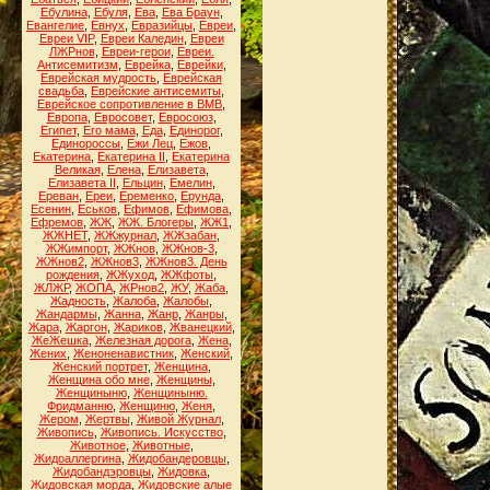
Ебулина
,
Ебуля
,
Ева
,
Ева Браун
,
Евангелие
,
Евнух
,
Евразийцы
,
Евреи
,
Евреи VIP
,
Евреи Каледин
,
Евреи
ЛЖРнов
,
Евреи-герои
,
Евреи.
Антисемитизм
,
Еврейка
,
Еврейки
,
Еврейская мудрость
,
Еврейская
свадьба
,
Еврейские антисемиты
,
Еврейское сопротивление в ВМВ
,
Европа
,
Евросовет
,
Евросоюз
,
Египет
,
Его мама
,
Еда
,
Единорог
,
Единороссы
,
Ежи Лец
,
Ежов
,
Екатерина
,
Екатерина II
,
Екатерина
Великая
,
Елена
,
Елизавета
,
Елизавета II
,
Ельцин
,
Емелин
,
Ереван
,
Ереи
,
Еременко
,
Ерунда
,
Есенин
,
Еськов
,
Ефимов
,
Ефимова
,
Ефремов
,
ЖЖ
,
ЖЖ. Блогеры
,
ЖЖ1
,
ЖЖНЕТ
,
ЖЖжурнал
,
ЖЖзабан
,
ЖЖимпорт
,
ЖЖнов
,
ЖЖнов-3
,
ЖЖнов2
,
ЖЖнов3
,
ЖЖнов3. День
рождения
,
ЖЖуход
,
ЖЖфоты
,
ЖЛЖР
,
ЖОПА
,
ЖРнов2
,
ЖУ
,
Жаба
,
Жадность
,
Жалоба
,
Жалобы
,
Жандармы
,
Жанна
,
Жанр
,
Жанры
,
Жара
,
Жаргон
,
Жариков
,
Жванецкий
,
ЖеЖешка
,
Железная дорога
,
Жена
,
Жених
,
Женоненавистник
,
Женский
,
Женский портрет
,
Женщина
,
Женщина обо мне
,
Женщины
,
Женщиныню
,
Женщиныню.
Фридманню
,
Женщиню
,
Женя
,
Жером
,
Жертвы
,
Живой Журнал
,
Живопись
,
Живопись. Искусство
,
Животное
,
Животные
,
Жидоаллергина
,
Жидобандеровцы
,
Жидобандэровцы
,
Жидовка
,
Жидовская морда
,
Жидовские алые