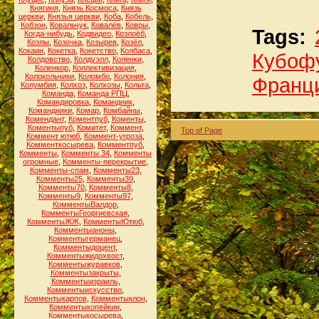
Княгиня
,
Князь Космоса
,
Князь
церкви
,
Князья церкви
,
Коба
,
Кобель
,
Кобзон
,
Ковальчук
,
Ковалёв
,
Ковры
,
Tags:
Когда-нибудь
,
Кодвидео
,
Козлоёб
,
Козлы
,
Козочка
,
Козырев
,
Козёл
,
Кокаин
,
Кокетка
,
Кокетство
,
Колбаса
,
Кубоф
Колдовство
,
Колдуэлл
,
Коленки
,
Коленкор
,
Коллективизация
,
Колокольчики
,
Коломбо
,
Колония
,
Франц
Колумбия
,
Колхоз
,
Колхозы
,
Кольта
,
Команда
,
Команда РПЦ
,
Командировка
,
Командник
,
Командники
,
Комар
,
Комбайны
,
Комендант
,
Коментпуб
,
Коменты
,
Коментыпуб
,
Комитет
,
Коммент
,
Top of Page
Коммент ютюб
,
Коммент-угроза
,
Комменткосырева
,
Комментпуб
,
Комменты
,
Комменты 34
,
Комменты
огромные
,
Комменты-перекрытие
,
Комменты-спам
,
Комменты23
,
Комменты25
,
Комменты39
,
Комменты70
,
Комменты8
,
Комменты9
,
Комменты97
,
КомментыВалдор
,
КомментыГеоргиевская
,
КомментыЖЖ
,
КомментыЮтюб
,
Комментыаноны
,
Комментыгерманец
,
Комментыдоцент
,
Комментыжидохвост
,
Комментыжуравков
,
Комментызакрыты
,
Комментыизраиль
,
Комментыискусство
,
Комментыкарпов
,
Комментыклон
,
Комментыкопейкин
,
Комментыкосырева
,