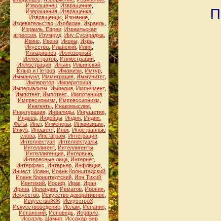
Извращенец
,
Извращение
,
П
Извращения
,
Извращенка
,
Извращенцы
,
Изгнание
,
Издевательство
,
Изобилие
,
Израиль
,
Израиль. Евреи
,
Израильская
агрессия
,
Изумруд
,
Ииу Сусираджа
,
Икинс
,
Икона
,
Иконы
,
Икра
,
Икусство
,
Иланский
,
Илия
,
Илларионов
,
Иллюзорный
,
Иллюстратор
,
Иллюстрации
,
Иллюстрация
,
Ильин
,
Ильинский
,
Ильф и Петров
,
Имажизм
,
Имгур
,
Иммануил
,
Иммиграция
,
Иммунитет
,
Император
,
Императрица
,
Империализм
,
Империя
,
Импичмент
,
Импотент
,
Импотент.
,
Импотенция
,
Импресионизм
,
Импрессионизм
,
Инагенты
,
Инакомыслие
,
Инаугурация
,
Инвалиды
,
Ингушетия
,
Индеец
,
Индейцы
,
Индия
,
Индия.
Фоты
,
Инет
,
Инженеры
,
Инквизиция
,
Инкуб
,
Иноагент
,
Инок
,
Иностранные
слова
,
Инстаграм
,
Интеграция
,
Интеллектуал
,
Интеллектуалы
,
Интеллигент
,
Интеллигенты
,
Интеллигенция
,
Интервью
,
Интересные лица
,
Интернет
,
Интерфакс
,
Интерьер
,
Инфляция
,
Инцест
,
Иоанн
,
Иоанн Кронштадский
,
Иоанн Кронштадтский
,
Ион Тихий
,
Ионтихий
,
Иосиф
,
Ирак
,
Иран
,
Ирина
,
Ирландия
,
Ирматов
,
Ирония
,
Искусство
,
Искусство декоративное
,
ИскусствоЖЖ
,
ИскусствоХ
,
Искусствоведение
,
Ислам
,
Испания
,
Испанский
,
Исповедь
,
Исраэлс
,
Исраэль Шамир
,
Иссахар Бер