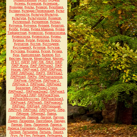
Кузнец
,
Кузнецов
,
Кузнецов.
,
Куинджи
,
Куклы
,
Кукмор
,
Кукобака
,
Кулаки
,
Кулидар Провокация
,
Культ
личности
,
Культур-Мультур
,
Культура
,
Культуролог
,
Куников
,
Купленный
,
Куприянов
,
Купцы
,
Купчиха
,
Купчихи
,
Кураев
,
Куратор
,
Курбе
,
Курва
,
Курва Мамина
,
Курва
Тифаретная
,
Курвосос
,
Курвососина
,
Курвососка
,
Курвососы
,
Курвы
,
Курица
,
Курли
,
Курочка
,
Курск
,
Курчатов
,
Кустик
,
Кустодиев
,
КустодиевХ
,
Кутепов
,
Кутузов
,
Кутузова
,
Кухарка
,
Кухня
,
Кучма
,
Куш
,
Кшесинская
,
Кьюкор
,
Кэт
,
Кюстин
,
Кюхля
,
Кёнигсберг
,
Кёртис
,
ЛГБТ
,
ЛДПР
,
ЛДР
,
ЛЖ
,
ЛЖЛ
,
ЛЖР
,
ЛЖР Жопа
,
ЛЖР ЛЖРнов2
,
ЛЖР
Носик
,
ЛЖР-нов3
,
ЛЖР. ЛЖРнов
,
ЛЖР. ЛЖРнов2
,
ЛЖР3
,
ЛЖРНов2
,
ЛЖРНов4
,
ЛЖРн
,
ЛЖРначалонов
,
ЛЖРнлв
,
ЛЖРнов
,
ЛЖРнов-2
,
ЛЖРнов-3
,
ЛЖРнов2
,
ЛЖРнов2
Бразилия
,
ЛЖРнов2 Стихи
,
ЛЖРнов2.
,
ЛЖРнов2нов2
,
ЛЖРнов3
,
ЛЖРнов3 ЛЖР
,
ЛЖРнов3Грек
,
ЛЖРнов3Икусство
,
ЛЖРнов3нов3
,
ЛЖРнов4
,
ЛЖРнов5
,
ЛЖРновое2
,
ЛЖРов2
,
ЛЖРов4
,
ЛЖРпрощай
,
ЛЖРпуб
,
ЛЖРтов2
,
ЛЖРуход1
,
ЛЖр
,
ЛЖрнов
,
ЛЖрнов2
,
Лавра
,
Лаврентий
,
Лавров
,
Лагеря
,
Лагуна
,
Ладен
,
Лазарева
,
Лангобард
,
Ландау
,
Ланкар
,
Лань
,
Ларионов
,
Лариса
,
Лариса Гнаткевич
,
Лариска
,
Ларссон
,
Латвия
,
Латынина
,
Латынь
,
Лашез
,
Лгун
,
Ле Пен
,
Лебедев
,
Лебедева
,