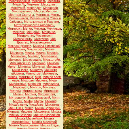
Мережковский
,
Мерзость
,
Мерзота
,
Мери Лу
,
Меркель
,
Меркулов
,
Меркурий
,
Мерседес
,
Мессерер
,
Мессершмидт
,
Месси
,
Мессия
,
Местная Скотина
,
Местные
,
Месть
,
Метальников
,
Метальников Углич и
бабушка
,
Метальников о Толстом
,
Метафизическая живопись
,
Метеорит
,
Метки
,
Мехмат
,
Мечников
,
Мещане
,
Мещанин
,
Мещанка
,
Мещанство
,
Мизантроп
,
Мизогинисты
,
Мизулина
,
Мик
Джаггер
,
Микеланджело
,
МикеланджелоХ
,
Микола Питерский
,
Микоян
,
Микрософт
,
Милан
,
Милиция
,
Милка
,
Милле
,
Миллер
,
Миллионы
,
Милляр
,
Милованов
,
Милонов
,
Милосердие
,
Мильштейн
,
Мильштейнню
,
Милюков
,
Мимоза
,
Минет
,
Минетка
,
Минетки
,
Минздрав
,
Мини-юбка
,
Министр
,
Министр
обороны
,
Министры
,
Миннелли
,
Минск
,
Минтчица
,
Мир
,
Мир во всём
мире
,
Мирзоян
,
Мирные
,
Миро
,
Миролюбие
,
Миронов
,
Мирослава
,
Мирювисч
,
Миссон
,
Мистика
,
Митина
,
Митина-жопа
,
Митинаню
,
Митинг
,
Митрич
,
Митрополит
,
Митрополит Волоколамский
,
Митя
,
Митяй
,
Мифи
,
Мифы
,
Михаил
Михайлович
,
Михайлов
,
Михалков
,
Миш.ПФы
,
Миша
,
Миша Вербицкий
,
Мишака
,
Мишель
,
Мишенька
,
Мишка
,
Мишка Вазелин
,
Мишка Вазелинов
,
Мишка Малаейкин
,
Мишка
Малафейкин
,
Мишка Малофей
,
Мишка Малофейкин
,
Мишка Педы
,
Мишка болван
,
Мишка и