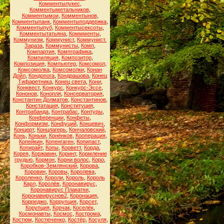
Комментылукес
,
Комментыметальников
,
Комментымои
,
Комментынов
,
Комментыпанк
,
Комментыподдержка
,
Комментыпуб
,
Комментысексоты
,
Комментытатьяна
,
Коммменты
,
Коммунизм
,
Коммунист
,
Коммунист.
Зараза
,
Коммунисты
,
Комп
,
Компартия
,
Компграфика
,
Компиляция
,
Композитор
,
Композиция
,
Компьютер
,
Комсомол
,
Комсомолка
,
Комсомолки
,
Конан
Дойл
,
Кондопога
,
Кондрашова
,
Конец
Тифаретника
,
Конец света
,
Кони
,
Конквест
,
Конкурс
,
Конкурс-Эссе
,
Кононов
,
Конопля
,
Консерватория
,
Константин Долматов
,
Константинов
,
Констатация
,
Конституция
,
Контрабанда
,
Контрабас
,
Контуры
,
Конференции
,
Конфеты
,
Конформизм
,
Конфуций
,
Концевич
,
Концерт
,
Концлагерь
,
Кончаловский
,
Конь
,
Коньки
,
Конёнков
,
Кооперация
,
Копейкин
,
Копенгаген
,
Копипаст
,
Копирайт
,
Копы
,
Корветт
,
Корда
,
Корея
,
Коржавин
,
Коринт
,
Кормление
грудью
,
Кормон
,
Корни волос
,
Коро
,
Коробков-Землянский
,
Корова
,
Коровин
,
Коровы
,
Королева
,
Короленко
,
Короли
,
Король
,
Король
Карл
,
Королёв
,
Коронавирус
,
Коронавирус Плакатки
,
Коронавируснов2
,
Коронация
,
Корреджо
,
Коррупция
,
Корсет
,
Корупция
,
Корчак
,
Коселёк
,
Космонавты
,
Космос
,
Кострома
,
Костюм
,
Костюченко
,
Костёр
,
Косуля
,