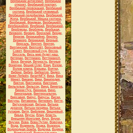
Вербицкий антисемит
,
Вербицкий
откроет
,
Вербицкий портрет
,
Вербицкий провокация
,
Вербицкий
скотина
,
Вербицкий уязвимый
,
Вербицкий-педофиляка
,
Вербицкий.
Жопа
,
Вербицкий. Мишка скотина
,
Вербицкий. Фридман
,
ВербицкийХ
,
Вербицкийню
,
Вербицкй
,
Вербицкмй
,
Верблюды
,
Верблядь
,
Вербцкая
,
Вервеер
,
Вервир
,
Вергилий
,
Верди
,
Веризм
,
Верицкийню
,
Верлен
,
Вермеер
,
Верницкий
,
Верный
,
Версаль
,
Вертеп
,
Вертер
,
Вертинский
,
Вертолёт
,
Верховный
Совет
,
Верховный суд
,
Весна
,
Вессель
,
Весь мир будет наш
,
Ветеран
,
Веттриано
,
ВеттрианоХ
,
Вехи
,
Вечеря
,
Вечность
,
Вечные
Вонючки
,
Вещий Олег
,
Взад
,
Взлом
,
Взлом компа
,
Взрывы
,
Взятки
,
Вибеке
,
Вибер
,
Вибратор
,
Видео
,
Виже-Лебрён
,
ВизитМГУ
,
Вика
,
Вика
Минет
,
Виканю
,
Вики
,
Википедия
,
Виктор
,
Викторина
,
Виктория
,
Вильгельм
,
Вильсон
,
Винд
,
Винегра
,
Винни-Пух
,
Винница
,
Вино
,
Виноградов
,
Винтерхальтер
,
Вирсавия
,
Вирус
,
Вирусы
,
Виски
,
Висуны
,
Витамины
,
Виткевич
,
Витте
,
Витухновская
,
Витька
,
Витька-
дурачок
,
Витька-пиздяка
,
Витька-
тупарик
,
Витя
,
Вифлеем
,
Вишневый
,
Виька
,
Вкусы
,
Влад
,
Власть
,
Внешняя Монголия
,
Внук
,
Внуки
,
Внучки
,
Вова
,
Вова Путин
,
Вовочка
,
Вода
,
Водевиль
,
Водка
,
Водород
,
Водородная бомба
,
Водочка
,
Водяра
,
Воеводский
,
Военачальники
,