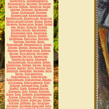
Бездетность
,
Безнаказанность
,
Безопасность
,
Безумие
,
Безумная
частота
,
Бейлис
,
Бекингэм
,
Белая
гвардия
,
Беленкин
,
Белинский
,
Белки
,
Белковский
,
Беллини
,
Беломестнов
,
Беломлинская
,
Белорруссия
,
Белоруссия
,
Белосток
,
Белостокский погром
,
Белые
,
Белые
Медведи
,
Белые ночи
,
Белый
,
Белый
дом
,
Белых
,
Бельгия
,
Беляев
,
Беляев-Гинтовт
,
Бензиновая
,
Бензиновая пила
,
Бензопила
,
Бенкендорф
,
Бенсон
,
Бербер
,
Берберова
,
Берггольц
,
Бергман
,
Бердник
,
Бердяев
,
Берег
,
Березовский
,
Беременность
,
Берия
,
Берлин
,
Бернар
,
Бернштам
,
Беро
,
Берсерк
,
Берёзовая роща
,
Берёзы
,
Беслан
,
Бета-версия
,
Бетховен
,
Бешеная Частота
,
Бешенство
,
Бешенство матки
,
Бешеный
Антисемитизм
,
Беэр-Шева
,
Бибик
,
Библиотека
,
Библия
,
Бигдан
,
Бизнес
,
Бизоны
,
Бикнел
,
Билл
,
Билогия
,
Био
,
Биология
,
Бирюлёво
,
Бисмарк
,
Бита
,
Битлы
,
Благовещенск
,
Благодарность
,
Благодетель
,
Благообразие
,
Благородная. Машка-
Отсосашка
,
Благославенна
,
Блат
,
Блатняк
,
Бледный Конь
,
Блейк
,
БлейкХ
,
Блеф
,
Ближний Восток
,
Близнецы
,
Блог
,
Блогер
,
Блогеры
,
Блоги
,
Блок
,
Блокада
,
Блокирование
,
Блонди
,
Блоштейн
,
Блудныйсын
,
Блумберг
,
Бляди
,
Блядство
,
Блядь
,
Бляткин
,
Бобёжка
,
Бог
,
Богатыри
,
Богданов
,
Богданов-Бельский
,
Боги
,
Боговеры
,
Боголюбский
,
Богоматерь
,