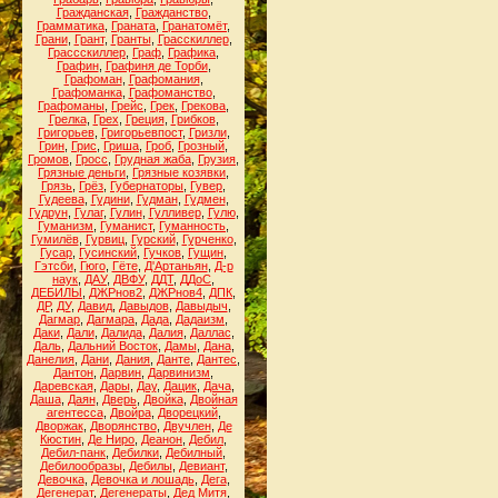
Гражданская
,
Гражданство
,
Грамматика
,
Граната
,
Гранатомёт
,
Грани
,
Грант
,
Гранты
,
Грасскиллер
,
Грассскиллер
,
Граф
,
Графика
,
Графин
,
Графиня де Торби
,
Графоман
,
Графомания
,
Графоманка
,
Графоманство
,
Графоманы
,
Грейс
,
Грек
,
Грекова
,
Грелка
,
Грех
,
Греция
,
Грибков
,
Григорьев
,
Григорьевпост
,
Гризли
,
Грин
,
Грис
,
Гриша
,
Гроб
,
Грозный
,
Громов
,
Гросс
,
Грудная жаба
,
Грузия
,
Грязные деньги
,
Грязные козявки
,
Грязь
,
Грёз
,
Губернаторы
,
Гувер
,
Гудеева
,
Гудини
,
Гудман
,
Гудмен
,
Гудрун
,
Гулаг
,
Гулин
,
Гулливер
,
Гулю
,
Гуманизм
,
Гуманист
,
Гуманность
,
Гумилёв
,
Гурвиц
,
Гурский
,
Гурченко
,
Гусар
,
Гусинский
,
Гучков
,
Гущин
,
Гэтсби
,
Гюго
,
Гёте
,
Д'Артаньян
,
Д-р
наук
,
ДАУ
,
ДВФУ
,
ДДТ
,
ДДоС
,
ДЕБИЛЫ
,
ДЖРнов2
,
ДЖРнов4
,
ДПК
,
ДР
,
ДУ
,
Давид
,
Давыдов
,
Давыдыч
,
Дагмар
,
Дагмара
,
Дада
,
Дадаизм
,
Даки
,
Дали
,
Далида
,
Далия
,
Даллас
,
Даль
,
Дальний Восток
,
Дамы
,
Дана
,
Данелия
,
Дани
,
Дания
,
Данте
,
Дантес
,
Дантон
,
Дарвин
,
Дарвинизм
,
Даревская
,
Дары
,
Дау
,
Дацик
,
Дача
,
Даша
,
Даян
,
Дверь
,
Двойка
,
Двойная
агентесса
,
Двойра
,
Дворецкий
,
Дворжак
,
Дворянство
,
Двучлен
,
Де
Кюстин
,
Де Ниро
,
Деанон
,
Дебил
,
Дебил-панк
,
Дебилки
,
Дебилный
,
Дебилообразы
,
Дебилы
,
Девиант
,
Девочка
,
Девочка и лошадь
,
Дега
,
Дегенерат
,
Дегенераты
,
Дед Митя
,