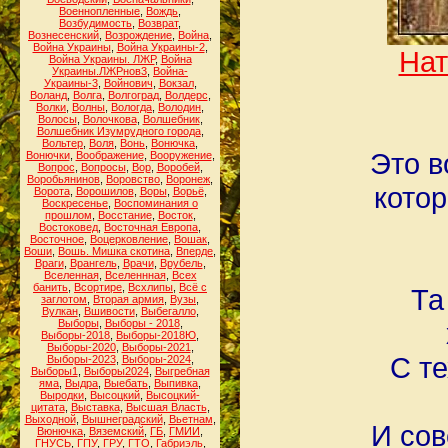
Военнопленные
,
Вождь
,
Возбудимость
,
Возврат
,
Вознесенский
,
Возрождение
,
Война
,
Война Украины
,
Война Украины-2
,
Нат
Война Украины. ЛЖР
,
Война
Украины.ЛЖРнов3
,
Война-
Украины-3
,
Войнович
,
Вокзал
,
Воланд
,
Волга
,
Волгоград
,
Волдерс
,
Волки
,
Волны
,
Вологда
,
Володин
,
Волосы
,
Волочкова
,
Волшебник
,
Волшебник Изумрудного города
,
Вольтер
,
Воля
,
Вонь
,
Вонючка
,
Это в
Вонючки
,
Воображение
,
Вооружение
,
Вопрос
,
Вопросы
,
Вор
,
Воробей
,
Воробьянинов
,
Воровство
,
Воронеж
,
котор
Ворота
,
Ворошилов
,
Воры
,
Ворьё
,
Воскресенье
,
Воспоминания о
прошлом
,
Восстание
,
Восток
,
Востоковед
,
Восточная Европа
,
Восточное
,
Воцерковление
,
Вошак
,
Воши
,
Вошь. Мишка скотина
,
Вперде
,
Враги
,
Врангель
,
Врачи
,
Врубель
,
Вселенная
,
Вселеннная
,
Всех
банить
,
Всортире
,
Всхлипы
,
Всё с
Та
заглотом
,
Вторая армия
,
Вузы
,
Вулкан
,
Вшивости
,
Выбегалло
,
Выборы
,
Выборы - 2018
,
Выборы-2018
,
Выборы-2018Ю
,
Выборы-2020
,
Выборы-2021
,
С т
Выборы-2023
,
Выборы-2024
,
Выборы1
,
Выборы2024
,
Выгребная
яма
,
Выдра
,
Выебать
,
Выпивка
,
Выродки
,
Высоцкий
,
Высоцкий-
цитата
,
Выставка
,
Высшая Власть
,
Выходной
,
Вышнеградский
,
Вьетнам
,
И сов
Вюнючка
,
Вяземский
,
ГБ
,
ГМИИ
,
ГНУСЬ
,
ГПУ
,
ГРУ
,
ГТО
,
Габриэль
,