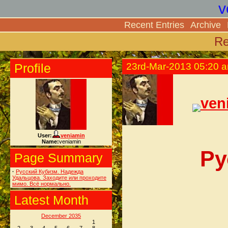
v
Recent Entries
Archive
Re
Profile
23rd-Mar-2013 05:20 
ven
User:
veniamin
Name:
veniamin
Ру
Page Summary
·
Русский Кубизм. Надежда
Удальцова. Заходите или проходите
мимо. Всё нормально.
Latest Month
December 2035
1