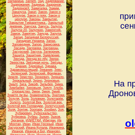
Заграница
,
Загреб
,
Зад
,
Задержание
,
Задержания
,
Задница
,
Задорнов
,
ЗадорновХ
,
Зажигалка
,
Зажим
,
Заказуха
,
Закат
,
Закон
,
Закон о
при
Цензуре
,
Закон о геях
,
Закон о
цензуре
,
Законы
,
Закрытие
,
Закрытие Тифаретника.
,
Закрытый
сен
дневник
,
Закуска
,
Закусь
,
Залупа
,
Залупа-20
,
Залупкин
,
Заменгоф
,
Замок
,
Замятин
,
Зануда
,
Заоупа
,
Запад
,
Западная Белоруссия
,
Западная Украина
,
Запах
,
Заповедник
,
Запор
,
Зарисовка
,
Засада
,
Засранка
,
Засранцы
,
Засурский
,
Засуха
,
Затворник
,
Защита
,
Защитник
,
Заявление
,
Звезда
,
Звезда во лбу
,
Звери
,
Зверства
,
Звёздная ночь
,
Звёзды
,
Здания
,
Здоровье
,
Здрава
,
Здравомыслящий
,
Зевание
,
Зевс
,
Зеленский
,
Зеленский. Фридман
,
Земля
,
Земство
,
Зенкевич
,
Зеркало
,
Зеркальный
,
Зерно
,
Зерновые
,
На п
Зиалт
,
Зига
,
Зикоф
,
Зильбер
,
Зима
,
Зимбабве
,
Зиновьев
,
Зиялт
,
Злоба
,
Дроно
Злорадство
,
Змеи
,
Змея
,
Змий
,
Знаете ли вы
,
Знаменатель
,
Знатоки
,
Зозуля
,
Зола
,
Золовкин
,
Золотарёв
,
Золото
,
Золотой Век
,
Золотой век
,
Золотой век Голландии
,
Золотусский
,
Золя
,
Зонтик
,
Зоопарк
,
Зоофил
,
Зоя
,
Зубаревич
,
Зубоскальство
,
Зубровка
,
Зубры
,
Зыкин
,
Зыков
,
o
Зюганов
,
ИДИЁТКИ
,
Ибигдан
,
Ив
Монтан
,
Иван
,
Иван Грозный
,
Иван
Засурский
,
Ивана Купала
,
Иванкина
,
Иванов
,
Иванов и Бог
,
Иваново
,
Иванушка
,
Игла
,
Игнатьев
,
Игнор
,