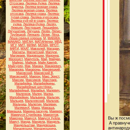
Отсосака
,
Люляка-Хуяка
,
Люляка-
идиотка
,
Люляка-мокрая срака
,
Люляка-мокрая-срака
,
Люляка-
отсосака
,
Люляка-срака
,
Люляка-
тупая-срака
,
Люляка-хуесосака
,
Люляка-хуй-ей-в-сраку
,
Люляка-
хуяка
,
Люляка=Хуяка
,
Люляч
,
Люмьер
,
Люстрация
,
Люццифер
,
Лягушатник
,
Лягушка
,
Лялёк
,
Ляпис-
Трубецкой
,
Ляпкало
,
Лёлик
,
Лёха
,
Лёша-свинья-хороша
,
М
,
МАКАКА
,
МАКАКО
,
МАТАН
,
МАТАНючки
,
МВД
,
МГУ
,
МИТ
,
МИФИ
,
МОМА
,
МРОТ
,
МФТИ
,
МХАТ
,
Мавзолей
,
Магадан
,
Магнаты
,
Магнитский
,
Магнум
,
Магомаев
,
Мадовошки
,
Мадонна
,
Мазохист
,
Маиуполь
,
Май
,
Майдан
,
Майерс
,
Майков
,
Майн Кампф
,
Майсурян
,
Мак
,
Макака
,
Макаревич
,
Макарова
,
Макароны
,
Маковецкий
,
Маковский
,
Маковский В
,
МаковскийХ
,
Макрон
,
Макс Эрнст
,
Максим
,
Максимов
,
Макспарк
,
Малафейка
,
Малафейкины
,
Малафейные шестёрки.
,
Малафейный
,
Малафья
,
Малевич
,
Маленков
,
Малер
,
Малка
,
Малофейкин
,
Мальвина
,
Мальгин
,
Мальцев
,
Мальчевский
,
Мальчик
,
Мальчиш
,
Малютин
,
Малявин
,
МалявинХ
,
Мама
,
Мамаша
,
Мамашка
,
Мамина паскуда
,
Маммен
,
Маммуся Стребкова
,
Мамонтов
,
Мамочка
,
Мамуся
,
Мамуся Хуйла
,
Мамут
,
Манда
,
Мандела
,
Мандель
,
Мандельштам
,
Мандовошка
,
Мандовошки
,
Мандовошкина
,