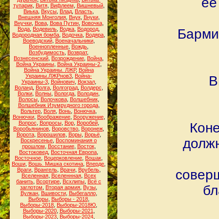
её
тупарик
,
Витя
,
Вифлеем
,
Вишневый
,
Виька
,
Вкусы
,
Влад
,
Власть
,
Внешняя Монголия
,
Внук
,
Внуки
,
Внучки
,
Вова
,
Вова Путин
,
Вовочка
,
Вода
,
Водевиль
,
Водка
,
Водород
,
Бармин
Водородная бомба
,
Водочка
,
Водяра
,
Воеводский
,
Военачальники
,
Военнопленные
,
Вождь
,
Возбудимость
,
Возврат
,
Вознесенский
,
Возрождение
,
Война
,
Война Украины
,
Война Украины-2
,
Война Украины. ЛЖР
,
Война
Украины.ЛЖРнов3
,
Война-
В
Украины-3
,
Войнович
,
Вокзал
,
Воланд
,
Волга
,
Волгоград
,
Волдерс
,
Волки
,
Волны
,
Вологда
,
Володин
,
Волосы
,
Волочкова
,
Волшебник
,
Волшебник Изумрудного города
,
Вольтер
,
Воля
,
Вонь
,
Вонючка
,
Вонючки
,
Воображение
,
Вооружение
,
Вопрос
,
Вопросы
,
Вор
,
Воробей
,
Коне
Воробьянинов
,
Воровство
,
Воронеж
,
Ворота
,
Ворошилов
,
Воры
,
Ворьё
,
должн
Воскресенье
,
Воспоминания о
прошлом
,
Восстание
,
Восток
,
Востоковед
,
Восточная Европа
,
Восточное
,
Воцерковление
,
Вошак
,
Воши
,
Вошь. Мишка скотина
,
Вперде
,
Враги
,
Врангель
,
Врачи
,
Врубель
,
соверш
Вселенная
,
Вселеннная
,
Всех
банить
,
Всортире
,
Всхлипы
,
Всё с
бл
заглотом
,
Вторая армия
,
Вузы
,
Вулкан
,
Вшивости
,
Выбегалло
,
Выборы
,
Выборы - 2018
,
Выборы-2018
,
Выборы-2018Ю
,
Выборы-2020
,
Выборы-2021
,
Выборы-2023
,
Выборы-2024
,