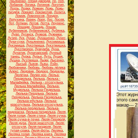
Лкьяненко
,
Ллойд Джордж
,
Ло
,
Лоб
,
Лобанов
,
Логика
,
Логинов
,
Логотип
,
Лодзь
,
Лодки
,
Ложкин
,
Ложь
,
Ложь-
пиздёж
,
Локкарт
,
Локомотив
,
Лолита
,
Ломик
,
Ломоносов
,
Лондон
,
Лопухина
,
Лорен
,
Лорп
,
Лос
,
Лосев
,
Лот
,
Лотман
,
Лотов
,
Лотта
,
Лоуренс
,
Лошади
,
Лошадь
,
Лошак
,
Лубенников
,
ЛубенниковХ
,
Лубянка
,
Лувр
,
Луганск
,
Лужков
,
Лужники
,
Лузер
,
Лук
,
Лукас
,
Лукашенко
,
Лукес
,
Луки-суки
,
Лукьяненко
,
Лукэимиша
,
Лукэмиша
,
Лукэтмиша
,
Лукэтмишка
,
Лукэтморон
,
Лумумба
,
Луна
,
Лунатик
,
Луначарский
,
Лунный
танец
,
Лурка
,
Лурье
,
Лутц
,
Луция
,
Лушка
,
Луэтмиша
,
Лыжи
,
Лысенко
,
Лысый
,
Львов
,
Львы
,
Лэйн
,
Любовники
,
Любовь
,
Любовь лёлика
Алекс
,
Людовик
,
Людоед
,
Людоеды
,
Люлечка
,
Люлин нос
,
Люльа-
Пердюлька
,
Люлька
,
Люлька -
Малафейка
,
Люлька - отсосулька
,
Люлька Малафейка
,
Люлька-
Мудюлька
,
Люлька-Педюлька
,
Люлька-Пердлька
,
Люлька-
Пердюлька
,
Люлька-Пиздюлька
,
Люлька-ебулька
,
Люлька-
красотулька
,
Люлька-отсосулька
,
Люлька-пердюлька
,
Люлька-
пидораска
,
Люлька-пиздюлька
,
Люля
,
Люля голая
,
Люля стихи
,
Люля сучка
,
Люля сучка-в-течке
,
Люля-Пердюля
,
Люля-дура
,
Люля-красотуля
,
Люля-
отсосуля
,
Люля-пиздюля
,
Люля-
тупая-срака
,
Люля-фоты
,
Люляка
,
Люляка голая
,
Люляка книга
,
Люляка
минетка
,
Люляка-Монтаж
,
Люляка-