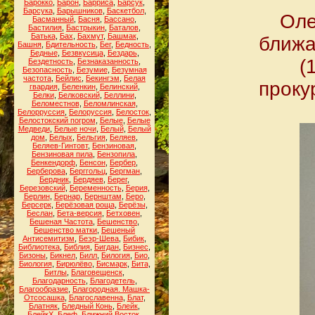
Барокко
,
Барон
,
Барриса
,
Барсук
,
Барсука
,
Барышников
,
Баскетбол
,
Оле
Басманный
,
Басня
,
Бассано
,
Бастилия
,
Бастрыкин
,
Баталов
,
Батька
,
Бах
,
Бахмут
,
Башмак
,
ближа
Башня
,
Бдительность
,
Бег
,
Бедность
,
Бедные
,
Безвкусица
,
Бездарь
,
(
Бездетность
,
Безнаказанность
,
Безопасность
,
Безумие
,
Безумная
частота
,
Бейлис
,
Бекингэм
,
Белая
проку
гвардия
,
Беленкин
,
Белинский
,
Белки
,
Белковский
,
Беллини
,
Беломестнов
,
Беломлинская
,
Белорруссия
,
Белоруссия
,
Белосток
,
Белостокский погром
,
Белые
,
Белые
Медведи
,
Белые ночи
,
Белый
,
Белый
дом
,
Белых
,
Бельгия
,
Беляев
,
Беляев-Гинтовт
,
Бензиновая
,
Бензиновая пила
,
Бензопила
,
Бенкендорф
,
Бенсон
,
Бербер
,
Берберова
,
Берггольц
,
Бергман
,
Бердник
,
Бердяев
,
Берег
,
Березовский
,
Беременность
,
Берия
,
Берлин
,
Бернар
,
Бернштам
,
Беро
,
Берсерк
,
Берёзовая роща
,
Берёзы
,
Беслан
,
Бета-версия
,
Бетховен
,
Бешеная Частота
,
Бешенство
,
Бешенство матки
,
Бешеный
Антисемитизм
,
Беэр-Шева
,
Бибик
,
Библиотека
,
Библия
,
Бигдан
,
Бизнес
,
Бизоны
,
Бикнел
,
Билл
,
Билогия
,
Био
,
Биология
,
Бирюлёво
,
Бисмарк
,
Бита
,
Битлы
,
Благовещенск
,
Благодарность
,
Благодетель
,
Благообразие
,
Благородная. Машка-
Отсосашка
,
Благославенна
,
Блат
,
Блатняк
,
Бледный Конь
,
Блейк
,
БлейкХ
,
Блеф
,
Ближний Восток
,