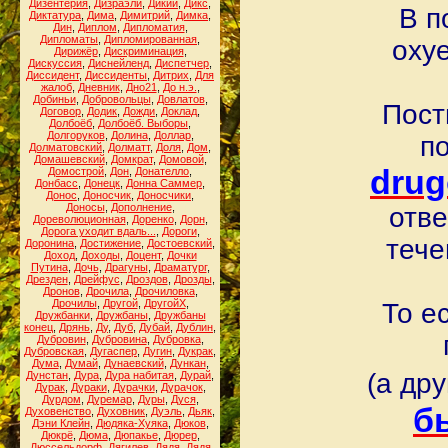
Дизентерия
,
Дизраэли
,
Дикий
,
Дикс
,
В п
Диктатура
,
Дима
,
Димитрий
,
Димка
,
Дин
,
Диплом
,
Дипломатия
,
Дипломаты
,
Дипломированная
,
оху
Дирижёр
,
Дискриминация
,
Дискуссия
,
Диснейленд
,
Диспетчер
,
Диссидент
,
Диссиденты
,
Дитрих
,
Для
жалоб
,
Дневник
,
Дно21
,
До н.э.
,
Добиньи
,
Добровольцы
,
Довлатов
,
Пост
Договор
,
Додик
,
Дожди
,
Доклад
,
Долбоёб
,
Долбоёб. Выборы
,
Долгоруков
,
Долина
,
Доллар
,
по
Долматовский
,
Долматт
,
Доля
,
Дом
,
Домашевский
,
Домкрат
,
Домовой
,
drug
Домострой
,
Дон
,
Донателло
,
Донбасс
,
Донецк
,
Донна Саммер
,
Донос
,
Доносчик
,
Доносчики
,
Доносы
,
Дополнение
,
отве
Дореволюционная
,
Доренко
,
Дорн
,
Дорога уходит вдаль...
,
Дороги
,
тече
Доронина
,
Достижение
,
Достоевский
,
Доход
,
Доходы
,
Доцент
,
Дочки
Путина
,
Дочь
,
Драгуны
,
Драматург
,
Дрезден
,
Дрейфус
,
Дроздов
,
Дрозды
,
Дронов
,
Дрочила
,
Дрочиловка
,
Дрочилы
,
Другой
,
ДругойХ
,
То е
Дружбанки
,
Дружбаны
,
Дружбаны
конец
,
Дрянь
,
Ду
,
Дуб
,
Дубай
,
Дублин
,
Дубровин
,
Дубровина
,
Дубровка
,
Дубровская
,
Дугаспер
,
Дугин
,
Дукрак
,
Дума
,
Думай
,
Дунаевский
,
Дункан
,
(а др
Дунстан
,
Дура
,
Дура набитая
,
Дурай
,
Дурак
,
Дураки
,
Дурачки
,
Дурачок
,
Дурдом
,
Дуремар
,
Дуры
,
Дуся
,
б
Духовенство
,
Духовник
,
Дуэль
,
Дьяк
,
Дэни Клейн
,
Дюдяка-Хуяка
,
Дюков
,
Дюкрё
,
Дюма
,
Дюпакье
,
Дюрер
,
Дюссельдорф
,
Дягилев
,
Дядя
,
Дядя