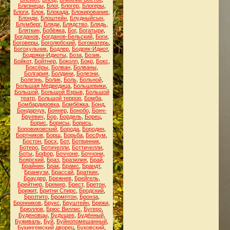
Близнецы
,
Блог
,
Блогер
,
Блогеры
,
Блоги
,
Блок
,
Блокада
,
Блокирование
,
Блонди
,
Блоштейн
,
Блудныйсын
,
Блумберг
,
Бляди
,
Блядство
,
Блядь
,
Бляткин
,
Бобёжка
,
Бог
,
Богатыри
,
Богданов
,
Богданов-Бельский
,
Боги
,
Боговеры
,
Боголюбский
,
Богоматерь
,
Богохульник
,
Бодлер
,
Бодряк-Идиот
,
Бодряки-Идиоты
,
Боза
,
Бозик
,
Бойкот
,
Бойтнер
,
Боколл
,
Бокр
,
Бокс
,
Боксёры
,
Болван
,
Болваны
,
Болгария
,
Болдини
,
Болезни
,
Болезнь
,
Болик
,
Боль
,
Больной
,
Большая Медведица
,
Большевики
,
Большой
,
Большой Взрыв
,
Большой
театр
,
Большой террор
,
Бомба
,
Бомбардировка
,
Бомбёжка
,
Бонд
,
Бондарчук
,
Боннер
,
Бонобо
,
Бонч-
Бруевич
,
Бор
,
Бордель
,
Борец
,
Борис
,
Борисы
,
Борись
,
Боровиковский
,
Борода
,
Бородин
,
Бортников
,
Борщ
,
Борьба
,
Босбум
,
Бостон
,
Босх
,
Бот
,
Ботвинник
,
Ботеро
,
Ботичелли
,
Боттичелли
,
Боты
,
Бофор
,
Боччоне
,
Боччони
,
Боярский
,
Браз
,
Бразилия
,
Брай
,
Брайнин
,
Брак
,
Брамс
,
Брандт
,
Бранкузи
,
Брассай
,
Браткин
,
Браудер
,
Брежнев
,
Брейгель
,
Брейтнер
,
Бремер
,
Брест
,
Бретон
,
Брижит
,
Бритни Спирс
,
Бродский
,
Брозтито
,
Бромптон
,
Бронза
,
Бронников
,
Брукс
,
Бруштейн
,
Брюки
,
Брюллов
,
Брюс Виллис
,
Бугеро
,
Буденовцы
,
Будущее
,
Будённый
,
Буживаль
,
Буй
,
Буйнопомешанный
,
Букингемский дворец
,
Буковский
,