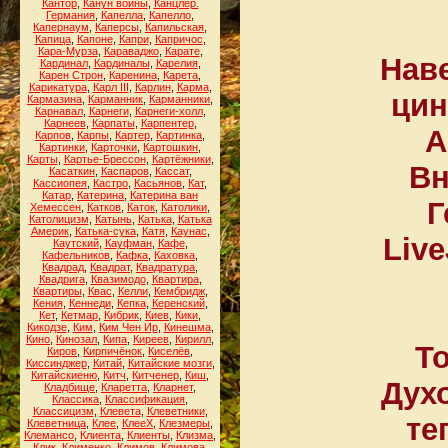
Кантор
,
Канун войны
,
Канцлер.
Германия
,
Капелла
,
Капелло
,
Капернаум
,
Каперсы
,
Капильская
,
Капица
,
Капоне
,
Капри
,
Капричос
,
Кара-Мурза
,
Караваджо
,
Карате
,
Наве
Кардинал
,
Кардиналы
,
Карелия
,
Карен Строн
,
Каренина
,
Карета
,
Карикатура
,
Карл III
,
Карлин
,
Карма
,
цин
Кармазина
,
Карманник
,
Карманники
,
Карнавал
,
Карнеги
,
Карнеги-холл
,
Карнеев
,
Карпаты
,
Карпентер
,
А
Карпов
,
Карпы
,
Картер
,
Картинка
,
Картинки
,
Карточки
,
Картошкин
,
Карты
,
Картье-Брессон
,
Картёжники
,
Вн
Касаткин
,
Каспаров
,
Кассат
,
Кассиопея
,
Кастро
,
Касьянов
,
Кат
,
Катар
,
Катерина
,
Катерина ван
Г
Хемессен
,
Катков
,
Каток
,
Католики
,
Католицизм
,
Катынь
,
Катька
,
Катька
Америк
,
Катька-сука
,
Катя
,
Каунас
,
Liv
Каутский
,
Кауфман
,
Кафе
,
Кафельников
,
Кафка
,
Каховка
,
Квадрад
,
Квадрат
,
Квадратура
,
Квадрига
,
Квазимодо
,
Квартира
,
Квартиры
,
Квас
,
Келли
,
Кембридж
,
Кения
,
Кеннеди
,
Кепка
,
Керенский
,
Кет
,
Кетмар
,
Кибрик
,
Киев
,
Кики
,
Кикодзе
,
Ким
,
Ким Чен Ир
,
Кинешма
,
Кино
,
Кинозал
,
Кипа
,
Киреев
,
Кирилл
,
Т
Киров
,
Кирпичёнок
,
Киселёв
,
Киссинджер
,
Китай
,
Китайские мозги
,
Китайскиеню
,
Китч
,
Китченер
,
Киш
,
Дух
Кладбище
,
Кларетта
,
Кларнет
,
Классика
,
Классификация
,
Классицизм
,
Клевета
,
Клеветники
,
те
Клеветница
,
Клее
,
КлееХ
,
Клезмеры
,
Клемансо
,
Клиента
,
Клиенты
,
Клизма
,
Клик
,
Клименко
,
Климов
,
Климова
,