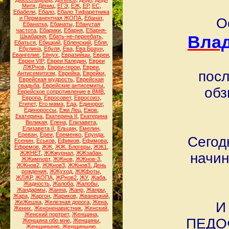
Митя
,
Дёниц
,
ЕГЭ
,
ЕЖ
,
ЕР
,
ЕС
,
Ебабели
,
Ебало
,
Ебало Тифаретника
и Перманентная ЖОПА
,
Ебанат
,
О
Ебанатка
,
Ебанаты
,
Ебанутая
частота
,
Ебарики
,
Ебарня
,
Ебарня-
Вла
Шкабарня
,
Ебать-не-переебать
,
Ебаться
,
Ебицкий
,
Ебленский
,
Ебля
,
Ебулина
,
Ебуля
,
Ева
,
Ева Браун
,
Евангелие
,
Евнух
,
Евразийцы
,
Евреи
,
Евреи VIP
,
Евреи Каледин
,
Евреи
ЛЖРнов
,
Евреи-герои
,
Евреи.
посл
Антисемитизм
,
Еврейка
,
Еврейки
,
Еврейская мудрость
,
Еврейская
свадьба
,
Еврейские антисемиты
,
обз
Еврейское сопротивление в ВМВ
,
Европа
,
Евросовет
,
Евросоюз
,
Египет
,
Его мама
,
Еда
,
Единорог
,
Единороссы
,
Ежи Лец
,
Ежов
,
Екатерина
,
Екатерина II
,
Екатерина
Великая
,
Елена
,
Елизавета
,
Елизавета II
,
Ельцин
,
Емелин
,
Ереван
,
Ереи
,
Еременко
,
Ерунда
,
Сегод
Есенин
,
Еськов
,
Ефимов
,
Ефимова
,
Ефремов
,
ЖЖ
,
ЖЖ. Блогеры
,
ЖЖ1
,
ЖЖНЕТ
,
ЖЖжурнал
,
ЖЖзабан
,
начин
ЖЖимпорт
,
ЖЖнов
,
ЖЖнов-3
,
ЖЖнов2
,
ЖЖнов3
,
ЖЖнов3. День
рождения
,
ЖЖуход
,
ЖЖфоты
,
ЖЛЖР
,
ЖОПА
,
ЖРнов2
,
ЖУ
,
Жаба
,
Жадность
,
Жалоба
,
Жалобы
,
Жандармы
,
Жанна
,
Жанр
,
Жанры
,
Жара
,
Жаргон
,
Жариков
,
Жванецкий
,
ЖеЖешка
,
Железная дорога
,
Жена
,
И
Жених
,
Женоненавистник
,
Женский
,
Женский портрет
,
Женщина
,
ПЕДОФ
Женщина обо мне
,
Женщины
,
Женщиныню
,
Женщиныню.