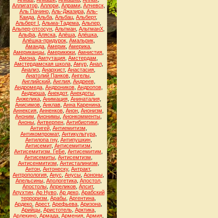
Аллигатор
,
Аллори
,
Алрами
,
Алчевск
,
Аль Пачино
,
Аль-Джазира
,
Аль-
Каида
,
Альба
,
Альбац
,
Альберт
,
Альберт I
,
Альма-Тадема
,
Альпер
,
Альпер-отсосун
,
Альтман
,
АльтманХ
,
Альфа
,
Аляска
,
Алёша
,
Алёшка
,
Алёшка-придурок
,
Амальрик
,
Аманда
,
Америк
,
Америка
,
Американцы
,
Америкюки
,
Амнистия
,
Амона
,
Ампутация
,
Амстердам
,
Амстердамская школа
,
Амур
,
Анал
,
Анализ
,
Анархист
,
Анастасия
,
Анатолий Панков
,
Ангелы
,
Английский
,
Англия
,
Андреев
,
Андромеда
,
Андроников
,
Андропов
,
Андрюша
,
Анекдот
,
Анекдоты
,
Анжелика
,
Анимация
,
Анинаталия
,
Анисимов
,
Анклав
,
Анна Каренина
,
Аннексия
,
Анненков
,
Анон
,
Анонизм
,
Аноним
,
Анонимы
,
Анонкомменты
,
Аноны
,
Антверпен
,
Антибиотики
,
Антигей
,
Антиемитизм
,
Антикомпромат
,
Антикультура
,
Антилопа гну
,
Антипушкин
,
Антисемит
,
Антисемитизм
,
Антисемитизм. ГеБе
,
Антисемитим
,
Антисемиты
,
Антисемтизм
,
Антисенмитизм
,
Антисталинизм
,
Антон
,
Антонеску
,
Антракт
,
Антропология
,
Анус
,
Анусы
,
Аононы
,
Апельсины
,
Апологетика
,
Апостол
,
Апостолы
,
Апреликов
,
Апсит
,
Апухтин
,
Ар Нуво
,
Ар деко
,
Арабский
терроризм
,
Арабы
,
Аргентина
,
Ардеко
,
Арест
,
Арефьева
,
Аризона
,
Арийцы
,
Аристотель
,
Арктика
,
Арлекино
,
Армада
,
Армения
,
Армия
,