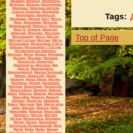
Меламид
,
Мелещук
,
Мелитополь
,
Мелихово
,
Мельник
,
Мельниченко
,
Мемориал
,
Мемориал жертвам
голода в Ирландии
,
Менделеев
,
Tags:
Менделеева
,
Мендельсон
,
Мендкович
,
Менора
,
Мент
,
Менты
,
Мень
,
Меньшевик
,
Меньшов
,
Мережковский
,
Мерзость
,
Мерзота
,
Мери Лу
,
Меркель
,
Меркулов
,
Меркурий
,
Мерседес
,
Мессерер
,
Top of Page
Мессершмидт
,
Месси
,
Мессия
,
Местная Скотина
,
Местные
,
Месть
,
Метальников
,
Метальников Углич и
бабушка
,
Метальников о Толстом
,
Метафизическая живопись
,
Метеорит
,
Метки
,
Мехмат
,
Мечников
,
Мещане
,
Мещанин
,
Мещанка
,
Мещанство
,
Мизантроп
,
Мизогинисты
,
Мизулина
,
Мик
Джаггер
,
Микеланджело
,
МикеланджелоХ
,
Микола Питерский
,
Микоян
,
Микрософт
,
Милан
,
Милиция
,
Милка
,
Милле
,
Миллер
,
Миллионы
,
Милляр
,
Милованов
,
Милонов
,
Милосердие
,
Мильштейн
,
Мильштейнню
,
Милюков
,
Мимоза
,
Минет
,
Минетка
,
Минетки
,
Минздрав
,
Мини-юбка
,
Министр
,
Министр
обороны
,
Министры
,
Миннелли
,
Минск
,
Минтчица
,
Мир
,
Мир во всём
мире
,
Мирзоян
,
Мирные
,
Миро
,
Миролюбие
,
Миронов
,
Мирослава
,
Мирювисч
,
Миссон
,
Мистика
,
Митина
,
Митина-жопа
,
Митинаню
,
Митинг
,
Митрич
,
Митрополит
,
Митрополит Волоколамский
,
Митя
,
Митяй
,
Мифи
,
Мифы
,
Михаил
Михайлович
,
Михайлов
,
Михалков
,