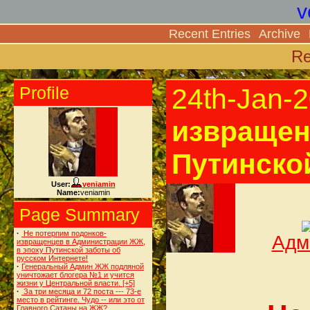
v
Recent Entries
Archive
Re
Profile
24th-Jan-
извращен
Путинско
User:
veniamin
Name:
veniamin
Page Summary
·
Не потерпим подонков-
Адм
извращенцев в Администрации ЖЖ,
в эпоху Путинской заботы об
русском Интернете!
·
Генеральный Админ ЖЖ подляной
уничтожает блогера №1 и учится
жизни у Центральной власти.
[+5]
·
За три месяца и 72 поста --- 73-е
место в рейтинге. Чудо -- или это от
Главного Сатаны на ЖЖ?