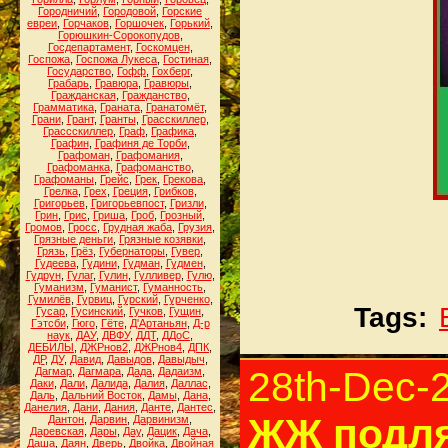
Городничий
,
Городовой
,
Горские
евреи
,
Горчаков
,
Горшочек
,
Горький
,
Горюшкин-Сорокопудов
,
Госдепартамент
,
Госкомцен
,
Госпожа
,
Госпожа Лукеса
,
Гостиная
,
Государство
,
Гофф
,
Гохберг
,
Грабарь
,
Гравюра
,
Гравюры
,
Гражданская
,
Гражданство
,
Грамматика
,
Граната
,
Гранатомёт
,
Грани
,
Грант
,
Гранты
,
Грасскиллер
,
Грассскиллер
,
Граф
,
Графика
,
Графин
,
Графиня де Торби
,
Графоман
,
Графомания
,
Графоманка
,
Графоманство
,
Графоманы
,
Грейс
,
Грек
,
Грекова
,
Грелка
,
Грех
,
Греция
,
Грибков
,
Григорьев
,
Григорьевпост
,
Гризли
,
Грин
,
Грис
,
Гриша
,
Гроб
,
Грозный
,
Громов
,
Гросс
,
Грудная жаба
,
Грузия
,
Грязные деньги
,
Грязные козявки
,
Грязь
,
Грёз
,
Губернаторы
,
Гувер
,
Гудеева
,
Гудини
,
Гудман
,
Гудмен
,
Гудрун
,
Гулаг
,
Гулин
,
Гулливер
,
Гулю
,
Гуманизм
,
Гуманист
,
Гуманность
,
Гумилёв
,
Гурвиц
,
Гурский
,
Гурченко
,
Tags:
Гусар
,
Гусинский
,
Гучков
,
Гущин
,
Гэтсби
,
Гюго
,
Гёте
,
Д'Артаньян
,
Д-р
наук
,
ДАУ
,
ДВФУ
,
ДДТ
,
ДДоС
,
ДЕБИЛЫ
,
ДЖРнов2
,
ДЖРнов4
,
ДПК
,
ДР
,
ДУ
,
Давид
,
Давыдов
,
Давыдыч
,
28th-Dec-
Дагмар
,
Дагмара
,
Дада
,
Дадаизм
,
Даки
,
Дали
,
Далида
,
Далия
,
Даллас
,
Даль
,
Дальний Восток
,
Дамы
,
Дана
,
Данелия
,
Дани
,
Дания
,
Данте
,
Дантес
,
ЖЖ подля
Дантон
,
Дарвин
,
Дарвинизм
,
Даревская
,
Дары
,
Дау
,
Дацик
,
Дача
,
Даша
,
Даян
,
Дверь
,
Двойка
,
Двойная