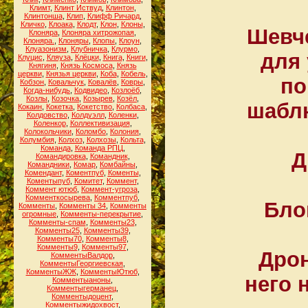
Климт
,
Клинт Иствуд
,
Клинтон
,
Клинтонша
,
Клип
,
Клифф Ричард
,
Кличко
,
Клоака
,
Клодт
,
Клон
,
Клоны
,
Шевче
Клоняра
,
Клоняра хитрожопая
,
Клоняра.
,
Клоняры
,
Клопы
,
Клоун
,
Клуазонизм
,
Клубничка
,
Клурмо
,
для 
Клуцис
,
Кляуза
,
Клёцки
,
Книга
,
Книги
,
Княгиня
,
Князь Космоса
,
Князь
церкви
,
Князья церкви
,
Коба
,
Кобель
,
по
Кобзон
,
Ковальчук
,
Ковалёв
,
Ковры
,
Когда-нибудь
,
Кодвидео
,
Козлоёб
,
Козлы
,
Козочка
,
Козырев
,
Козёл
,
шаблю
Кокаин
,
Кокетка
,
Кокетство
,
Колбаса
,
Колдовство
,
Колдуэлл
,
Коленки
,
Коленкор
,
Коллективизация
,
Колокольчики
,
Коломбо
,
Колония
,
Колумбия
,
Колхоз
,
Колхозы
,
Кольта
,
Команда
,
Команда РПЦ
,
Д
Командировка
,
Командник
,
Командники
,
Комар
,
Комбайны
,
Комендант
,
Коментпуб
,
Коменты
,
Коментыпуб
,
Комитет
,
Коммент
,
Коммент ютюб
,
Коммент-угроза
,
Комменткосырева
,
Комментпуб
,
Бло
Комменты
,
Комменты 34
,
Комменты
огромные
,
Комменты-перекрытие
,
Комменты-спам
,
Комменты23
,
Комменты25
,
Комменты39
,
Комменты70
,
Комменты8
,
Комменты9
,
Комменты97
,
Дрон
КомментыВалдор
,
КомментыГеоргиевская
,
КомментыЖЖ
,
КомментыЮтюб
,
него 
Комментыаноны
,
Комментыгерманец
,
Комментыдоцент
,
Комментыжидохвост
,