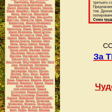
Мандолина
,
Мандоотсос
,
Мандохвостов-Вербуёцкий.
,
Мане
,
МанеХ
,
Манежка
,
Манизер
,
Манила
,
Манин
,
Манифест
,
Мания
,
Манкунян
,
Манос
,
Мануэль
,
Маньеризм
,
Маньяк
,
Манюня
,
Мао
,
Мао Цзэдун
,
Маргулис
,
Марди Гра
,
Мари -Тереза
,
Мариенталь
,
Марина Абрамович
,
Марина Влади
,
Маринисты
,
Мариуполь
,
Мария
,
Мария Терезия
,
Мария Фёдоровна
,
Мария Штерн
,
Мария-Антуанетта
,
Марк Твен
,
Маркиз
,
Маркс
,
Марксизм
,
Марлен
,
Марлон Брандо
,
Марокко
,
Март
,
СС
Марш
,
Марш Памяти
,
Маршак
,
Маршал
,
Маршалы
,
Марши
,
Маск
,
Маска скорби
,
Маскава
,
Маски
,
Масленица
,
Масло сливочное
,
За 
Маслова
,
Масловская
,
Масоны
,
Массачусетс
,
Мастер-класс
,
Мастерская
,
Мастурбация
,
Мат
,
Мата
Хари
,
Матвейчев
,
Матвиенко
,
Математик
,
Математика
,
Математики
,
Матисс
,
Матрос
,
Матфей
,
Мать
,
Маунт
,
Мафия
,
Мафия Тифарета
,
Маха
,
Махи
,
Маша
,
Машенька
,
Машина
,
Машина
Времени
,
Машинист
,
Машка
,
Машка
Чуд
блядь мамина
,
Машка
толстожопенькая
,
Машка-
Отсосашка
,
Машка-отсосака
,
Машка-отсосашка
,
Машканю
,
Машков
,
Маяковский
,
МаяковскийХ
,
Мгновение
,
Медаль
,
Медведев
,
МедведевХ
,
Медведи
,
Мединский
,
Медицина
,
Медуза
,
Междусобойчик
,
Меир
,
Мейер
,
Мейзер
,
Мексика
,