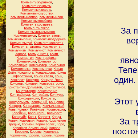
Комментыжуравков
,
Комментызакрыты
,
Комментыизраиль
,
Комментыискусство
,
Комментыкарпов
,
Комментыклон
,
Комментыкопейкин
,
Комментыкосырева
,
За п
Комментылукес
,
Комментыметальников
,
Комментымои
,
Комментынов
,
ве
Комментыпанк
,
Комментыподдержка
,
Комментыпуб
,
Комментысексоты
,
Комментытатьяна
,
Коммменты
,
Коммунизм
,
Коммунист
,
Коммунист.
Зараза
,
Коммунисты
,
Комп
,
явно
Компартия
,
Компграфика
,
Компиляция
,
Композитор
,
Композиция
,
Компьютер
,
Комсомол
,
Тепе
Комсомолка
,
Комсомолки
,
Конан
Дойл
,
Кондопога
,
Кондрашова
,
Конец
Тифаретника
,
Конец света
,
Кони
,
один.
Конквест
,
Конкурс
,
Конкурс-Эссе
,
Кононов
,
Конопля
,
Консерватория
,
Константин Долматов
,
Константинов
,
Констатация
,
Конституция
,
Контрабанда
,
Контрабас
,
Контуры
,
Конференции
,
Конфеты
,
Этот 
Конформизм
,
Конфуций
,
Концевич
,
Концерт
,
Концлагерь
,
Кончаловский
,
Конь
,
Коньки
,
Конёнков
,
Кооперация
,
Копейкин
,
Копенгаген
,
Копипаст
,
Копирайт
,
Копы
,
Корветт
,
Корда
,
За т
Корея
,
Коржавин
,
Коринт
,
Кормление
грудью
,
Кормон
,
Корни волос
,
Коро
,
Коробков-Землянский
,
Корова
,
постов
Коровин
,
Коровы
,
Королева
,
Короленко
,
Короли
,
Король
,
Король