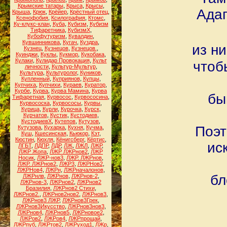
Крымские татары
,
Крыса
,
Крысы
,
Адаг
Крыша
,
Крюк
,
Крёйер
,
Крёстный отец
,
Ксенофобия
,
Ксилография
,
Ктомс
,
Ку-клукс-клан
,
Куба
,
Кубизм
,
Кубизм
Тифаретника
,
КубизмХ
,
Кубофутуризм
,
Кувалдин
,
Кувшинникова
,
Кугач
,
Куздра
,
из н
Кузнец
,
Кузнецов
,
Кузнецов.
,
Куинджи
,
Куклы
,
Кукмор
,
Кукобака
,
Кулаки
,
Кулидар Провокация
,
Культ
чтоб
личности
,
Культур-Мультур
,
Культура
,
Культуролог
,
Куников
,
Купленный
,
Куприянов
,
Купцы
,
Купчиха
,
Купчихи
,
Кураев
,
Куратор
,
Курбе
,
Курва
,
Курва Мамина
,
Курва
бы
Тифаретная
,
Курвосос
,
Курвососина
,
Курвососка
,
Курвососы
,
Курвы
,
Курица
,
Курли
,
Курочка
,
Курск
,
Курчатов
,
Кустик
,
Кустодиев
,
КустодиевХ
,
Кутепов
,
Кутузов
,
Поэт
Кутузова
,
Кухарка
,
Кухня
,
Кучма
,
Куш
,
Кшесинская
,
Кьюкор
,
Кэт
,
Кюстин
,
Кюхля
,
Кёнигсберг
,
Кёртис
,
ис
ЛГБТ
,
ЛДПР
,
ЛДР
,
ЛЖ
,
ЛЖЛ
,
ЛЖР
,
ЛЖР Жопа
,
ЛЖР ЛЖРнов2
,
ЛЖР
Носик
,
ЛЖР-нов3
,
ЛЖР. ЛЖРнов
,
ЛЖР. ЛЖРнов2
,
ЛЖР3
,
ЛЖРНов2
,
ЛЖРНов4
,
ЛЖРн
,
ЛЖРначалонов
,
бл
ЛЖРнлв
,
ЛЖРнов
,
ЛЖРнов-2
,
ЛЖРнов-3
,
ЛЖРнов2
,
ЛЖРнов2
Бразилия
,
ЛЖРнов2 Стихи
,
ЛЖРнов2.
,
ЛЖРнов2нов2
,
ЛЖРнов3
,
ЛЖРнов3 ЛЖР
,
ЛЖРнов3Грек
,
ЛЖРнов3Икусство
,
ЛЖРнов3нов3
,
ЛЖРнов4
,
ЛЖРнов5
,
ЛЖРновое2
,
ЛЖРов2
,
ЛЖРов4
,
ЛЖРпрощай
,
ЛЖРпуб
,
ЛЖРтов2
,
ЛЖРуход1
,
ЛЖр
,