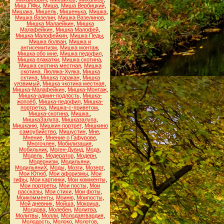
Миш.ПФы
,
Миша
,
Миша Вербицкий
,
Мишака
,
Мишель
,
Мишенька
,
Мишка
,
Мишка Вазелин
,
Мишка Вазелинов
,
Мишка Малаейкин
,
Мишка
Малафейкин
,
Мишка Малофей
,
Мишка Малофейкин
,
Мишка Педы
,
Мишка болван
,
Мишка и
антисемитизм
,
Мишка монтаж
,
Мишка обо мне
,
Мишка педофил
,
Мишка плакатки
,
Мишка скотина
,
Мишка скотина местная
,
Мишка
скотина. Люляка-Хуяка
,
Мишка
сктина
,
Мишка таракан
,
Мишка
уязвимый
,
Мишка чкотина местная
,
Мишка-Малафейкин
,
Мишка-Монтаж
,
Мишка-админ-подлость
,
Мишка-
жопоёб
,
Мишка-педофил
,
Мишка-
портретка
,
Мишка-с-приветом
,
Мишка-скотина
,
Мишка.
,
МишкаЗалупа
,
Мишказалупа
,
Мишканю
,
Мишкин портрет
,
Мишкино
самоубийство
,
Мишустин
,
Мне
,
Мнение
,
Мнение о Гафурове
,
Многочлен
,
Мобилизация
,
Мобильник
,
Моген-Дувид
,
Мода
,
Модель
,
Модератор
,
Модерн
,
Модернизм
,
Модильяни
,
МодильяниХ
,
Моды
,
Мозги
,
Мозерт
,
Мои Ютюб
,
Мои афоризмы
,
Мои
гифы
,
Мои картинки
,
Мои комменты
,
Мои портреты
,
Мои посты
,
Мои
рассказы
,
Мои стихи
,
Мои фоты
,
Моикомменты
,
Моиню
,
Моипосты
,
Мой дневник
,
Мойша
,
Мокрица
,
Молдова
,
Молебен
,
Молитва
,
Молитвы
,
Молли
,
Молодаягвардия
,
Молодость
,
Молоко
,
Молотов
,