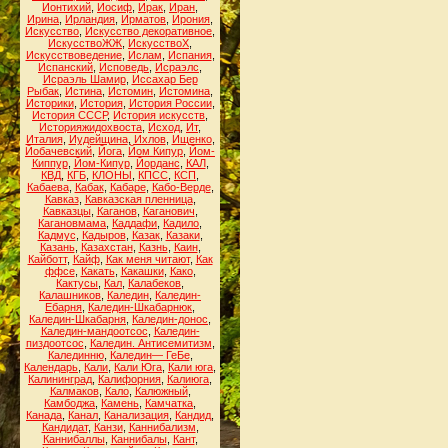
Ионтихий
,
Иосиф
,
Ирак
,
Иран
,
Ирина
,
Ирландия
,
Ирматов
,
Ирония
,
Искусство
,
Искусство декоративное
,
ИскусствоЖЖ
,
ИскусствоХ
,
Искусствоведение
,
Ислам
,
Испания
,
Испанский
,
Исповедь
,
Исраэлс
,
Исраэль Шамир
,
Иссахар Бер
Рыбак
,
Истина
,
Истомин
,
Истомина
,
Историки
,
История
,
История России
,
История СССР
,
История искусств
,
Историяжидохвоста
,
Исход
,
Ит
,
Италия
,
Иудейщина
,
Ихлов
,
Ищенко
,
Йобачевский
,
Йога
,
Йом Кипур
,
Йом-
Киппур
,
Йом-Кипур
,
Йорданс
,
КАЛ
,
КВД
,
КГБ
,
КЛОНЫ
,
КПСС
,
КСП
,
Кабаева
,
Кабак
,
Кабаре
,
Кабо-Верде
,
Кавказ
,
Кавказская пленница
,
Кавказцы
,
Каганов
,
Каганович
,
Кагановмама
,
Каддафи
,
Кадило
,
Кадмус
,
Кадыров
,
Казак
,
Казаки
,
Казань
,
Казахстан
,
Казнь
,
Каин
,
Кайботт
,
Кайф
,
Как меня читают
,
Как
ффсе
,
Какать
,
Какашки
,
Како
,
Кактусы
,
Кал
,
Калабеков
,
Калашников
,
Каледин
,
Каледин-
Ебарня
,
Каледин-Шкабарнюк
,
Каледин-Шкабарня
,
Каледин-донос
,
Каледин-мандоотсос
,
Каледин-
пиздоотсос
,
Каледин. Антисемитизм
,
Калединню
,
Каледин— ГеБе
,
Календарь
,
Кали
,
Кали Юга
,
Кали юга
,
Калининград
,
Калифорния
,
Калиюга
,
Калмаков
,
Кало
,
Калюжный
,
Камбоджа
,
Камень
,
Камчатка
,
Канада
,
Канал
,
Канализация
,
Кандид
,
Кандидат
,
Канзи
,
Каннибализм
,
Каннибаллы
,
Каннибалы
,
Кант
,