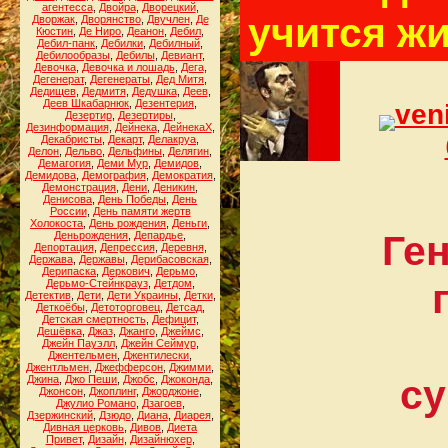
агентесса
,
Двойра
,
Дворецкий
,
учится жи
Дворжак
,
Дворянство
,
Двучлен
,
Де
Кюстин
,
Де Ниро
,
Деанон
,
Дебил
,
Дебил-панк
,
Дебилки
,
Дебилный
,
Дебилообразы
,
Дебилы
,
Девиант
,
Девочка
,
Девочка и лошадь
,
Дега
,
Дегенерат
,
Дегенераты
,
Дед Митя
,
Дедищев
,
Дедмитя
,
Дедушка
,
Деев
,
Деев Шкабарнюк
,
Дезентерия
,
ven
Дезертир
,
Дезертиры
,
Дезинформация
,
Дейнека
,
ДейнекаХ
,
Декабристы
,
Декарт
,
Делакруа
,
Делон
,
Дельво
,
Дельфины
,
Делягин
,
Демагогия
,
Деми Мур
,
Демидов
,
Демидова
,
Демография
,
Демократия
,
Демонстрация
,
Дени
,
Деникин
,
Денисова
,
День Победы
,
День
России
,
День памяти жертв
Холокоста
,
День рождения
,
Деньги
,
Ге
Деньрождения
,
Депардье
,
Депортация
,
Депрессия
,
Деревня
,
Держава
,
Державы
,
Дерибасовская
,
Дерипаска
,
Деркович
,
Дерьмо
,
Дерьмо-Стейнкрауз
,
Детдом
,
Детектив
,
Дети
,
Дети Украины
,
Детки
,
Деткоёбы
,
Детоторговец
,
Детсад
,
Детская смертность
,
Дефицит
,
Дешёвка
,
Джаз
,
Джанго
,
Джеймс
,
Джейн Пауэлл
,
Джейн Сеймур
,
Джентельмен
,
Джентилески
,
Джентльмен
,
Джефферсон
,
Джимми
,
су
Джина
,
Джо Пеши
,
Джобс
,
Джоконда
,
Джонсон
,
Джоплинг
,
Джорджоне
,
Джулио Романо
,
Дзагоев
,
Дзержинский
,
Дзюдо
,
Диана
,
Диарея
,
Дивная церковь
,
Дивов
,
Диета
Привет
,
Дизайн
,
Дизайнюхер
,