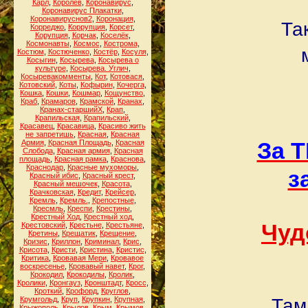
Карл
,
Королёв
,
Коронавирус
,
Коронавирус Плакатки
,
Коронавируснов2
,
Коронация
,
Та
Корреджо
,
Коррупция
,
Корсет
,
Корупция
,
Корчак
,
Коселёк
,
Космонавты
,
Космос
,
Кострома
,
Костюм
,
Костюченко
,
Костёр
,
Косуля
,
Косыгин
,
Косырева
,
Косырева о
культуре
,
Косырева. Углич
,
Косыревакомменты
,
Кот
,
Котовася
,
Котовский
,
Коты
,
Кофырин
,
Кочерга
,
Кошка
,
Кошки
,
Кошмар
,
Кощунство
,
Краб
,
Крамаров
,
Крамской
,
Кранах
,
Кранах-старшийХ
,
Крап
,
Крапильская
,
Крапильский
,
Красавец
,
Красавица
,
Красиво жить
не запретишь
,
Красная
,
Красная
За 
Армия
,
Красная Площадь
,
Красная
Слобода
,
Красная армия
,
Красная
площадь
,
Красная рамка
,
Краснова
,
Краснодар
,
Красные мухоморы
,
з
Красный ибис
,
Красный крест
,
Красный мешочек
,
Красота
,
Крачковская
,
Кредит
,
Крейсер
,
Кремль
,
Кремль.
,
Крепостные
,
Кресмль
,
Креспи
,
Крестины
,
Крестный Ход
,
Крестный ход
,
Чуд
Крестовский
,
Крестьне
,
Крестьяне
,
Кретины
,
Крещатик
,
Крещение
,
Кризис
,
Криллон
,
Криминал
,
Крис
,
Крисота
,
Кристи
,
Кристина
,
Кристис
,
Критика
,
Кровавая Мери
,
Кровавое
воскресенье
,
Кровавый навет
,
Крог
,
Крокодил
,
Крокодилы
,
Кролик
,
Кролики
,
Кронгауз
,
Кронштадт
,
Кросс
,
Кроткий
,
Крофорд
,
Круглов
,
Крумгольд
,
Круп
,
Крупкин
,
Крупная
,
Там
Крыжополь
,
Крылов
,
Крым
,
Крымов
,