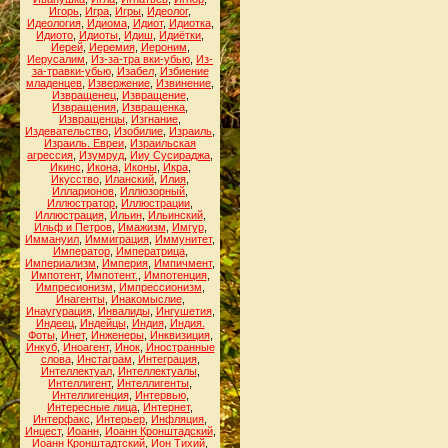
Игорь
,
Игра
,
Игры
,
Идеолог
,
Идеология
,
Идиома
,
Идиот
,
Идиотка
,
Идиото
,
Идиоты
,
Идиш
,
Идиётки
,
Иерей
,
Иеремия
,
Иероним
,
Иерусалим
,
Из-за-тра вки-убью
,
Из-
за-травки-убью
,
Изабел
,
Избиение
младенцев
,
Извержение
,
Извинение
,
Извращенец
,
Извращение
,
Извращения
,
Извращенка
,
Извращенцы
,
Изгнание
,
Издевательство
,
Изобилие
,
Израиль
,
Израиль. Евреи
,
Израильская
агрессия
,
Изумруд
,
Ииу Сусираджа
,
Икинс
,
Икона
,
Иконы
,
Икра
,
Икусство
,
Иланский
,
Илия
,
Илларионов
,
Иллюзорный
,
Иллюстратор
,
Иллюстрации
,
Иллюстрация
,
Ильин
,
Ильинский
,
Ильф и Петров
,
Имажизм
,
Имгур
,
Иммануил
,
Иммиграция
,
Иммунитет
,
Император
,
Императрица
,
Империализм
,
Империя
,
Импичмент
,
Импотент
,
Импотент.
,
Импотенция
,
Импресионизм
,
Импрессионизм
,
Инагенты
,
Инакомыслие
,
Инаугурация
,
Инвалиды
,
Ингушетия
,
Индеец
,
Индейцы
,
Индия
,
Индия.
Фоты
,
Инет
,
Инженеры
,
Инквизиция
,
Инкуб
,
Иноагент
,
Инок
,
Иностранные
слова
,
Инстаграм
,
Интеграция
,
Интеллектуал
,
Интеллектуалы
,
Интеллигент
,
Интеллигенты
,
Интеллигенция
,
Интервью
,
Интересные лица
,
Интернет
,
Интерфакс
,
Интерьер
,
Инфляция
,
Инцест
,
Иоанн
,
Иоанн Кронштадский
,
Иоанн Кронштадтский
,
Ион Тихий
,