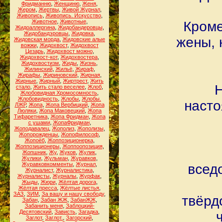
Фридманню
,
Женщиню
,
Женя
,
Жером
,
Жертвы
,
Живой Журнал
,
Живопись
,
Живопись. Искусство
,
Животное
,
Животные
,
Кроме
Жидоаллергина
,
Жидобандеровцы
,
Жидобандэровцы
,
Жидовка
,
жены, 
Жидовская морда
,
Жидовские алые
вожжи
,
Жидохвост
,
Жидохвост
Цезарь
,
Жидохвост можно
,
Жидохвост-кот
,
Жидохвостера
,
Жидохвостизм
,
Жиды
,
Жизнь
,
Жилинский
,
Жильё
,
Жираф
,
Жирафы
,
Жириновский
,
Жирная
,
Жирные
,
Жирный
,
Жиртрест
,
Жить
Н
стало
,
Жить стало веселее
,
Жлоб
,
Жлобовидная Хромосомность
,
Жлобовидность
,
Жлобы
,
Жлобы.
насто
ЛЖР
,
Жопа
,
Жопа Вербицкий
,
Жопа
Люляки
,
Жопа Маковецкий
,
Жопа
Тифаретника
,
Жопа Фридман
,
Жопа
с ушами
,
ЖопаФридман
,
Жоподавалец
,
Жополиз
,
Жополизы
,
Жопорожденцы
,
Жопофилософ
,
Жопоёб
,
Жоппозиционерка
,
Жоппозиционеры
,
Жоппоопозиция
,
Жопшник
,
Жу
,
Жуков
,
Жулик
,
Жулики
,
Жульман
,
Журавков
,
Журавковкомменты
,
Журнал
,
всед
Журналист
,
Журналистика
,
Журналисты
,
Журналы
,
Журфак
,
Жыды
,
Жюри
,
Жёлтая дорога
,
Жёлтая пресса
,
Жёлтые листья
,
ЗАЗ
,
ЗИМ
,
За вашу и нашу свободу
,
твёрд
Забан
,
Забан ЖЖ
,
ЗабанЖЖ
,
Забанить меня
,
Заблоцкий-
Десятовский
,
Зависть
,
Загадка
,
Заглот
,
Заглот.
,
Загорский
,