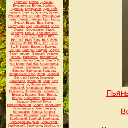
Булгаков
,
Булла
,
Булочкин
,
Булочников
,
Бунин
,
Бурбаки
,
Бурбоны
,
Буржуазия
,
Бурк-Уайт
,
Бурлеск
,
Буряты
,
Бутылка
,
Бухало
,
Бухарин
,
Бухгалтерия
,
Бухенвальд
,
Буча
,
Бучкин
,
Бучкури
,
Буш
,
Буше
,
БушеХ
,
Быдло
,
Бык
,
Быков
,
Быстрыкин
,
Быт
,
БэкингемХ
,
Бэлза
,
Бюджет
,
Бюрократия
,
Бёдра
,
Бёрбедж
,
Бёрнс
,
В рот ему ноги
,
ВВЖ
,
ВВС
,
ВДВ
,
ВДНХ
,
ВИВ
,
ВИРПУТ
,
ВМВ
,
ВМФ
,
ВОВ
,
ВОВ.
Москва
,
ВС РФ
,
ВСУ
,
ВУЗ
,
ВУЗы
,
ВШЭ
,
Вагнер
,
Вазелин
,
Ваксман
,
Вакцина
,
Валадон
,
Валдай
,
Валдор
,
Валентынович
,
Валерий Грачиков
,
Валлон
,
Валлоттон
,
ВаллоттонХ
,
Валюта
,
Вампир
,
Ван Гог
,
Ван ГогХ
,
Ван Клеве
,
Ван Эйк
,
Вандербильт
,
Ванька
,
Ванюшкин
,
Вареники
,
Варенье
,
Варламов
,
Варшава
,
Варшавское гетто
,
Варяг
,
Василий
,
Василий Сталин
,
Васильев
,
Васильева
,
Васнецов
,
Вася
,
Вата
,
Вашингтон
,
Вашингтон Пост
,
Вебицкий
,
Вебицкийню
,
Веденев
,
Пьяны
Веденеев
,
Ведомости
,
Ведомость
,
Ведьма
,
Ведьмы
,
Веер
,
Веера
,
Вейден
,
Вейсенгоф
,
Веласкес
,
Веласко
,
Великий Князь
,
Великобритания
,
Веллер
,
Велосипед
,
Велосипедист
,
Вена
,
Венгрия
,
В
Венедиктов
,
Венера
,
Венеры
,
Венеция
,
Вениамин
,
Вера
,
Верба
,
Вербицикий
,
Вербицй
,
Вербицкая
,
Вербицкая Фридман
,
ВербицкаяП
,
ВербицкаяХ
,
Вербицкие
,
Вербицкие -