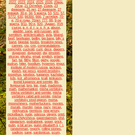
2022
,
2023
,
2024
,
2025
,
2026
,
20век
,
20см
,
21 Октября
,
21век
,
23
февраля
,
25 лет
,
27 февраля
,
27
января
,
30-е
,
3d
,
5 марта
,
53
,
531
,
57
,
5772
,
630
,
66300
,
666
,
7 октября
,
70-
е
,
70-е годы
,
70лет
,
777
,
88
,
9-ое
марта
,
9/11
,
90-е
,
920
,
:Адамс
,
XVII
съезд
,
a_n_d_r_u_s_h_a
,
abuse
,
aladdin_sane
,
anti-russian
,
anti-
semitism
,
anticlericalism
,
avla
,
bband
,
beef
,
beefeater
,
beilby
,
big bang
,
billy`s
band
,
bipedal
,
boobs
,
breaking news
,
cannes
,
ciu
,
cnn
,
congratulations
,
copyright
,
cuckold
,
cunt
,
dece
,
diapers
,
dugasper
,
dugusper
,
dw
,
einstein
,
eksray
,
eliyahu
,
email
,
english
,
erlang
,
fart
,
fat
,
filthy
,
filton
,
giphy
,
google
,
gudrun
,
hitler
,
hoodlum
,
hyperion
,
imgur
,
institute of modern russia
,
jackass
,
jewish
,
joe pesci
,
joseph brodsky
,
josephus
,
jukebox
,
kaganov
,
kazhdan
,
kds
,
kot_afromeeva
,
krall
,
lenkasm
,
leonid kaganov anti-semite
,
life
,
livejournal
,
lorp
,
lqp
,
mad
,
madonna
,
math
,
mathematiker
,
misha verbitsky
,
misha verbitsky anti-semite
,
misha
verbitsky rabid anti-semite
,
misha
verbitsky stool pigeon
,
moma
,
moonshiners
,
motherfuckers
,
movies
,
murals
,
murder
,
nasa
,
nazy
,
necax
,
neklyueva
,
nemtsov
,
new jersey
,
nickelback
,
nude
,
odessa
,
olegmi
,
ontd
,
oxana chelysheva
,
paperdaemon
,
phd
,
plagiarism
,
podrabinek
,
poper
,
prick
,
putin
,
q-bit array
,
quinn elisabeth ii
,
r_l
,
randomman
,
regoriy
,
rolling stones
,
sadkov
,
sane
,
sardonicus
,
scum
,