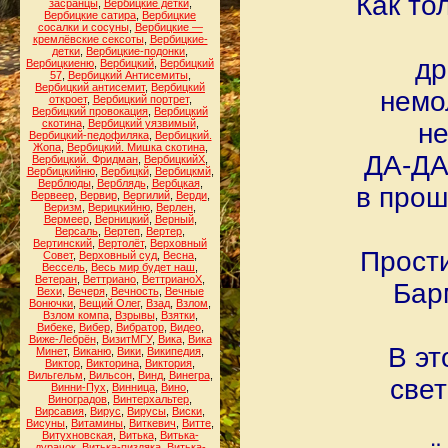
Как то
засранцы
,
Вербицкие детки
,
Вербицкие сатира
,
Вербицкие
сосалки и сосуны
,
Вербицкие —
кремлёвские сексоты
,
Вербицкие-
детки
,
Вербицкие-подонки
,
др
Вербицкиеню
,
Вербицкий
,
Вербицкий
57
,
Вербицкий Антисемиты
,
Вербицкий антисемит
,
Вербицкий
немо
откроет
,
Вербицкий портрет
,
Вербицкий провокация
,
Вербицкий
скотина
,
Вербицкий уязвимый
,
не
Вербицкий-педофиляка
,
Вербицкий.
Жопа
,
Вербицкий. Мишка скотина
,
ДА-ДА
Вербицкий. Фридман
,
ВербицкийХ
,
Вербицкийню
,
Вербицкй
,
Вербицкмй
,
Верблюды
,
Верблядь
,
Вербцкая
,
в прош
Вервеер
,
Вервир
,
Вергилий
,
Верди
,
Веризм
,
Верицкийню
,
Верлен
,
Вермеер
,
Верницкий
,
Верный
,
Версаль
,
Вертеп
,
Вертер
,
Вертинский
,
Вертолёт
,
Верховный
Прости
Совет
,
Верховный суд
,
Весна
,
Вессель
,
Весь мир будет наш
,
Ветеран
,
Веттриано
,
ВеттрианоХ
,
Бар
Вехи
,
Вечеря
,
Вечность
,
Вечные
Вонючки
,
Вещий Олег
,
Взад
,
Взлом
,
Взлом компа
,
Взрывы
,
Взятки
,
Вибеке
,
Вибер
,
Вибратор
,
Видео
,
Виже-Лебрён
,
ВизитМГУ
,
Вика
,
Вика
В эт
Минет
,
Виканю
,
Вики
,
Википедия
,
Виктор
,
Викторина
,
Виктория
,
Вильгельм
,
Вильсон
,
Винд
,
Винегра
,
свет
Винни-Пух
,
Винница
,
Вино
,
Виноградов
,
Винтерхальтер
,
Вирсавия
,
Вирус
,
Вирусы
,
Виски
,
Висуны
,
Витамины
,
Виткевич
,
Витте
,
Витухновская
,
Витька
,
Витька-
дурачок
,
Витька-пиздяка
,
Витька-