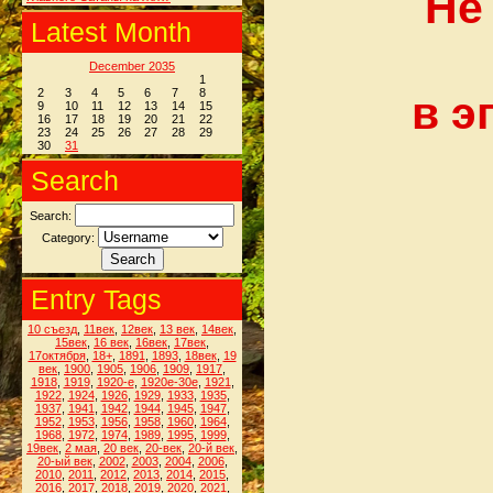
Не
Latest Month
December 2035
1
2
3
4
5
6
7
8
в э
9
10
11
12
13
14
15
16
17
18
19
20
21
22
23
24
25
26
27
28
29
30
31
Search
Search:
Category:
Entry Tags
10 съезд
,
11век
,
12век
,
13 век
,
14век
,
15век
,
16 век
,
16век
,
17век
,
17октября
,
18+
,
1891
,
1893
,
18век
,
19
век
,
1900
,
1905
,
1906
,
1909
,
1917
,
1918
,
1919
,
1920-е
,
1920е-30е
,
1921
,
1922
,
1924
,
1926
,
1929
,
1933
,
1935
,
1937
,
1941
,
1942
,
1944
,
1945
,
1947
,
1952
,
1953
,
1956
,
1958
,
1960
,
1964
,
1968
,
1972
,
1974
,
1989
,
1995
,
1999
,
19век
,
2 мая
,
20 век
,
20-век
,
20-й век
,
20-ый век
,
2002
,
2003
,
2004
,
2006
,
2010
,
2011
,
2012
,
2013
,
2014
,
2015
,
2016
,
2017
,
2018
,
2019
,
2020
,
2021
,