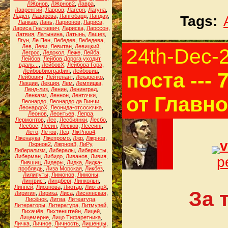
ЛЖрнов
,
ЛЖрнов2
,
Лавра
,
Лаврентий
,
Лавров
,
Лагеря
,
Лагуна
,
Ладен
,
Лазарева
,
Лангобард
,
Ландау
,
Tags:
Ланкар
,
Лань
,
Ларионов
,
Лариса
,
Лариса Гнаткевич
,
Лариска
,
Ларссон
,
Латвия
,
Латынина
,
Латынь
,
Лашез
,
Лгун
,
Ле Пен
,
Лебедев
,
Лебедева
,
Лев
,
Леви
,
Левитан
,
Левицкий
,
24th-Dec-
Легрос
,
Ледокол
,
Леже
,
Лейба
,
Лейбов
,
Лейбов Дорога уходит
вдаль...
,
ЛейбовХ
,
Лейбова Гора
,
Лейбовбиография
,
Лейбовиц
,
поста --- 
Лейбович
,
Лейтенант
,
Лекаренко
,
Лекции
,
Лекция
,
Лем
,
Лемпицка
,
Ленд-лиз
,
Ленин
,
Ленинград
,
Ленказм
,
Леннон
,
Ленточки
,
от Главн
Леонардо
,
Леонардо да Винчи
,
ЛеонардоХ
,
Леонида-отсосючка
,
Леонов
,
Леонтьев
,
Лепра
,
Лермонтов
,
Лес
,
Лесбиянки
,
Лесбо
,
Лесбос
,
Лесин
,
Лесков
,
Лессинг
,
Лето
,
Летов
,
Лец
,
ЛжРнов4
,
Лженаука
,
Лжепромо
,
Лжр
,
Лжрнов
,
v
Лжрнов2
,
Лжрнов3
,
ЛиРу
,
Либерализм
,
Либералы
,
Либерасты
,
Либерман
,
Либидо
,
Ливанов
,
Ливия
,
р
Лившиц
,
Лидеры
,
Лидка
,
Лидка-
проблядь
,
Лиза Морская
,
Ликбез
,
Лилипуты
,
Лимонов
,
Лимоны
,
Лингвист
,
Линдберг
,
Линкольн
,
Линней
,
Лиознова
,
Лиотар
,
ЛиотарХ
,
За 
Лиригия
,
Лирика
,
Лиса
,
Лиснянская
,
Лисёнок
,
Литва
,
Литеатура
,
Литераторы
,
Литература
,
Литмузей
,
Лихачёв
,
Лихтенштейн
,
Лицей
,
Лицемерие
,
Лицо Тифаретника
,
Личка
,
Личное
,
Личность
,
Лишенцы
,