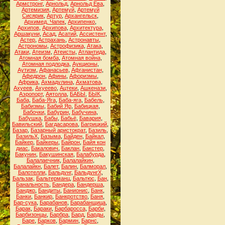
Армстронг
,
Арнольд
,
Арнольд Ева
,
Артемизия
,
Артемуй
,
Артемуй
Сисярик
,
Артур
,
Архангельск
,
Архимед. Чапек
,
Архипенко
,
Архипов
,
Архипова
,
Архитектура
,
Аршакуни
,
Асад
,
Асатий
,
Ассистент
,
Астер
,
Астрахань
,
Астронавты
,
Астрономы
,
Астрофизика
,
Атака
,
Атаки
,
Атеизм
,
Атеисты
,
Атлантида
,
Атомная бомба
,
Атомная война
,
Атомная подлодка
,
Аукционы
,
Аутизм
,
Афанасьев
,
Афганистан
,
Афедрон
,
Афины
,
Афоризмы
,
Африка
,
Ахмадулина
,
Ахматова
,
Ахуеев
,
Ахуеево
,
Ацтеки
,
Ашкенази
,
Аэропорт
,
Аятолла
,
БАБЫ
,
БЫК
,
Баба
,
Баба-Яга
,
Баба-яга
,
Бабель
,
Бабизмы
,
Бабий Яр
,
Бабицкая
,
Бабочки
,
Бабурин
,
Бабучина
,
Бабушка
,
Бабы
,
Бабьё
,
Бавария
,
Бавильский
,
Багдасарова
,
Багрицкий
,
Базар
,
Базарный аристократ
,
Базиль
,
БазильХ
,
Базыма
,
Байден
,
Байкал
,
Байкер
,
Байкеры
,
Байрон
,
Байя кон
диас
,
Бакалович
,
Баклан
,
Бакстер
,
Бакунин
,
Бакушинская
,
Балабурда
,
Балалаечник
,
Балалайкин
,
Балалайкн
,
Балет
,
Балин
,
Балморал
,
Балотелли
,
Бальдунг
,
БальдунгХ
,
Бальзак
,
Бальтерманц
,
Бальтюс
,
Бан
,
Банальность
,
Бандера
,
Бандерша
,
Банджо
,
Бандиты
,
Банионис
,
Банк
,
Банки
,
Банкир
,
Банкротство
,
Баня
,
Бар-сука
,
Барабанов
,
Барабанщица
,
Барак
,
Бараки
,
Барбаросса
,
Барби
,
Барбизонцы
,
Барбра
,
Бард
,
Барды
,
Баре
,
Барков
,
Бармин
,
Барнс
,