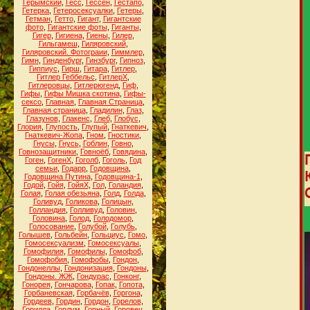
Герымский
,
Гесс
,
Гессен
,
Гестапо
,
Гетерка
,
Гетеросексуалки
,
Гетеры
,
Гетман
,
Гетто
,
Гигант
,
Гигантские
фото
,
Гигантские фоты
,
Гиганты
,
Гигер
,
Гигиена
,
Гиены
,
Гилер
,
Гильгамеш
,
Гиляровский
,
Гиляровский. Фотограии
,
Гиммлер
,
Гимн
,
Гинденбург
,
Гинзбург
,
Гипноз
,
Гиппиус
,
Гирш
,
Гитара
,
Гитлер
,
Гитлер Геббельс
,
ГитлерХ
,
Гитлеровцы
,
Гитлерюгенд
,
Гиф
,
Гифы
,
Гифы Мишка скотина
,
Гифы-
сексо
,
Главная
,
Главная Страница
,
Главная страница
,
Гладилин
,
Глаз
,
Глазунов
,
Глакенс
,
Глеб
,
Глобус
,
Глория
,
Глупость
,
Глупый
,
Гнаткевич
,
Гнаткевич-Жопа
,
Гном
,
Гностики
,
Гнусы
,
Гнусь
,
Гоблин
,
Говно
,
Говнозащитники
,
Говноёб
,
Говядина
,
Гоген
,
ГогенХ
,
Гоголб
,
Гоголь
,
Год
семьи
,
Годарр
,
Годовщина
,
Годовщина Путина
,
Годовщина-1
,
Годой
,
Гойя
,
ГойяХ
,
Гол
,
Голандия
,
Голая
,
Голая обезьяна
,
Голд
,
Голда
,
Голивуд
,
Голикова
,
Голицын
,
Голландия
,
Голливуд
,
Головин
,
Головина
,
Голод
,
Голодомор
,
Голосование
,
Голубой
,
Голубь
,
Голышев
,
Гольбейн
,
Гольциус
,
Гомо
,
Гомосексуализм
,
Гомосексуалы
,
Гомофилия
,
Гомофилы
,
Гомофоб
,
Гомофобия
,
Гомофобы
,
Гондон
,
Гондонеллы
,
Гондонизация
,
Гондоны
,
Гондоны. ЖЖ
,
Гондурас
,
Гонконг
,
Гонорея
,
Гончарова
,
Гопак
,
Гопота
,
Горбаневская
,
Горбачёв
,
Горгона
,
Гордеев
,
Гордин
,
Гордон
,
Горелов
,
Горилла
,
Горлум
,
Горный
,
Горовец
,