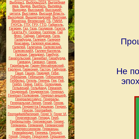
Выборы1
,
Выборы2024
,
Выгребная
яма
,
Выдра
,
Выебать
,
Выпивка
,
Выродки
,
Высоцкий
,
Высоцкий-
цитата
,
Выставка
,
Высшая Власть
,
Выходной
,
Вышнеградский
,
Вьетнам
,
Вюнючка
,
Вяземский
,
ГБ
,
ГМИИ
,
ГНУСЬ
,
ГПУ
,
ГРУ
,
ГТО
,
Габриэль
,
Гагарин
,
Газ
,
Газа
,
Газдаров
,
Газета
,
Газета.Ру
,
Газовки
,
Газпром
,
Гай
Фокс
,
Гайдар
,
Гайдпарк
,
Гала
,
Прош
Галабурда
,
Галерея
,
Галерея
Красавиц
,
Галерея красавиц
,
Галилей
,
Галичина
,
Галковский
,
ГалковскийХ
,
Галлен-Каллела
,
Галоши
,
Гамадрил
,
Гамбург
,
Ганапольский
,
Ганнибал
,
Гарабурда
,
Гарвард
,
Гарварл
,
Гарем
,
Гарибальди
,
Гарин-Михайловский
,
Не п
Гарленд
,
Гармония
,
Гастон
,
Гафуров
,
Гаше
,
Гашек
,
Гвардия
,
ГеБе
,
ГеБеШник
,
ГеБешник
,
ГеБешники
,
эпох
Геббельс
,
Гегель
,
Геенна
,
Геи
,
Гей
,
Гейбл
,
Гейне
,
Гейтс
,
Геленджик
,
Гельвеций
,
Гельфанд
,
Гемания
,
Гендерный
,
Гендиректор
,
Генерал
,
Генерал-Полковник
,
Генерал-аншеф
,
Генералиссимус
,
Генералы
,
Генеральная Линия
,
Гений
,
Геном
,
Геноцид
,
Генриетта Гиршман
,
Генрих
,
Генсек
,
География
,
ГеографияИмперия
,
Георг V
,
Георг VI
,
Георгиевская
,
Гепард
,
Герб
,
Герберштейн
,
Гергиевская
,
Геринг
,
Германец
,
Германия
,
Германский
импрессионизм
,
Германцы
,
Гермафродит
,
Герника
,
Геродот
,
Герой
,
Герцен
,
Герцогиня
,
Гершаник
,