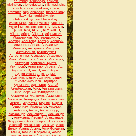
scumbag
,
scumbags
,
sekreth
,
siblington
,
silencefactory
,
silly_sad
,
slut
,
snitch
,
soccer
,
souffleur
,
space
,
stomahin
,
sup
,
symbolith
,
theresa may
,
tiktok
,
tits
,
verbitsky
,
vip
,
vituhnovskaya
,
vitukhnovskaya
,
watermarks
,
whore
,
wieiner
,
youtube
,
yulya fridman
,
zim
,
zim_a
,
Ё
,
Ёксель
,
Ёршик
,
Аvla
,
АНУС
,
АТУ
,
АФОН
,
Абель
,
Аборт
,
Аборты
,
Абрамович
,
Абрамочкин
,
Абстракционизм
,
Абсурд
,
Авангард
,
Аватар
,
Аввакум
,
Авдеевка
,
Авель
,
Авиалинии
,
Авиация
,
Австралия
,
Австрия
,
Автомобили
,
Автопортрет
,
Автостоянка
,
Агадамов
,
Агафонов
,
Агент
,
Агентство
,
Агенты
,
Агитация
,
Агитпроп
,
Агитпроп Идиоты
,
АгитпропХ
,
Агностики
,
Агрегат
,
Ад
,
Адагамов
,
Адам
,
АдамХ
,
Адамс
,
Аддис-Абеба
,
Адик
,
Админ
,
Администрация
,
Администрация
Живого Журнала.
,
Адмирал
,
Адоманис
,
Адюльтер
,
Азатий
,
Азербайджан
,
Азия
,
Айвазовский
,
Айзенберг
,
Айнзатцгруппа D
,
Академизм
,
Академик
,
Академия
,
Акварель
,
Аквариум
,
Акнтисемитизм
,
Актёры
,
Акулетта
,
Акунин
,
Акцент
,
Акционизм
,
Аладжалов
,
Аламар
,
Албания
,
Алекс
,
Александер
,
Александр
,
Александр II
,
Александр
III
,
Александр Первый
,
Александра
Фёдоровна
,
Александров
,
Алексеева
,
Алексей
,
Алексенко
,
Алексий
,
Ален
Делон
,
Алена
,
Алжир
,
Алик Фридман
,
Алина
,
Алина-Пердюлина
,
Алиса
,
Алкаш
,
Алкаши
,
Алкашка
,
Аллах
,