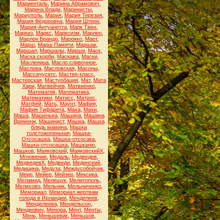
Мариенталь
,
Марина Абрамович
,
Марина Влади
,
Маринисты
,
Мариуполь
,
Мария
,
Мария Терезия
,
Мария Фёдоровна
,
Мария Штерн
,
Мария-Антуанетта
,
Марк Твен
,
Маркиз
,
Маркс
,
Марксизм
,
Марлен
,
Марлон Брандо
,
Марокко
,
Март
,
Марш
,
Марш Памяти
,
Маршак
,
Маршал
,
Маршалы
,
Марши
,
Маск
,
Маска скорби
,
Маскава
,
Маски
,
Масленица
,
Масло сливочное
,
Маслова
,
Масловская
,
Масоны
,
Массачусетс
,
Мастер-класс
,
Мастерская
,
Мастурбация
,
Мат
,
Мата
Хари
,
Матвейчев
,
Матвиенко
,
Математик
,
Математика
,
Математики
,
Матисс
,
Матрос
,
Матфей
,
Мать
,
Маунт
,
Мафия
,
Мафия Тифарета
,
Маха
,
Махи
,
Маша
,
Машенька
,
Машина
,
Машина
Времени
,
Машинист
,
Машка
,
Машка
блядь мамина
,
Машка
толстожопенькая
,
Машка-
Отсосашка
,
Машка-отсосака
,
Машка-отсосашка
,
Машканю
,
Машков
,
Маяковский
,
МаяковскийХ
,
Мгновение
,
Медаль
,
Медведев
,
МедведевХ
,
Медведи
,
Мединский
,
Медицина
,
Медуза
,
Междусобойчик
,
Меир
,
Мейер
,
Мейзер
,
Мексика
,
Меламид
,
Мелещук
,
Мелитополь
,
Мелихово
,
Мельник
,
Мельниченко
,
Мемориал
,
Мемориал жертвам
голода в Ирландии
,
Менделеев
,
Менделеева
,
Мендельсон
,
Мендкович
,
Менора
,
Мент
,
Менты
,
Мень
,
Меньшевик
,
Меньшов
,