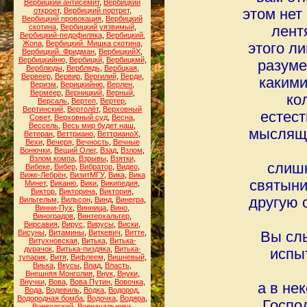
Вербицкий антисемит
,
Вербицкий
откроет
,
Вербицкий портрет
,
этом нет
Вербицкий провокация
,
Вербицкий
скотина
,
Вербицкий уязвимый
,
лент
Вербицкий-педофиляка
,
Вербицкий.
Жопа
,
Вербицкий. Мишка скотина
,
этого ли
Вербицкий. Фридман
,
ВербицкийХ
,
Вербицкийню
,
Вербицкй
,
Вербицкмй
,
разуме
Верблюды
,
Верблядь
,
Вербцкая
,
Вервеер
,
Вервир
,
Вергилий
,
Верди
,
какими
Веризм
,
Верицкийню
,
Верлен
,
Вермеер
,
Верницкий
,
Верный
,
ко
Версаль
,
Вертеп
,
Вертер
,
Вертинский
,
Вертолёт
,
Верховный
естест
Совет
,
Верховный суд
,
Весна
,
Вессель
,
Весь мир будет наш
,
мысляще
Ветеран
,
Веттриано
,
ВеттрианоХ
,
Вехи
,
Вечеря
,
Вечность
,
Вечные
Вонючки
,
Вещий Олег
,
Взад
,
Взлом
,
Взлом компа
,
Взрывы
,
Взятки
,
слишк
Вибеке
,
Вибер
,
Вибратор
,
Видео
,
Виже-Лебрён
,
ВизитМГУ
,
Вика
,
Вика
святыни
Минет
,
Виканю
,
Вики
,
Википедия
,
Виктор
,
Викторина
,
Виктория
,
другую 
Вильгельм
,
Вильсон
,
Винд
,
Винегра
,
Винни-Пух
,
Винница
,
Вино
,
Виноградов
,
Винтерхальтер
,
Вирсавия
,
Вирус
,
Вирусы
,
Виски
,
Висуны
,
Витамины
,
Виткевич
,
Витте
,
Вы слы
Витухновская
,
Витька
,
Витька-
дурачок
,
Витька-пиздяка
,
Витька-
испы
тупарик
,
Витя
,
Вифлеем
,
Вишневый
,
Виька
,
Вкусы
,
Влад
,
Власть
,
Внешняя Монголия
,
Внук
,
Внуки
,
Внучки
,
Вова
,
Вова Путин
,
Вовочка
,
а в не
Вода
,
Водевиль
,
Водка
,
Водород
,
Водородная бомба
,
Водочка
,
Водяра
,
Госпо
Воеводский
,
Военачальники
,