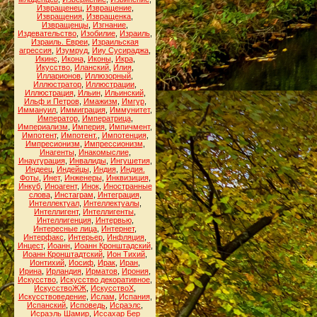
Извращенец
,
Извращение
,
Извращения
,
Извращенка
,
Извращенцы
,
Изгнание
,
Издевательство
,
Изобилие
,
Израиль
,
Израиль. Евреи
,
Израильская
агрессия
,
Изумруд
,
Ииу Сусираджа
,
Икинс
,
Икона
,
Иконы
,
Икра
,
Икусство
,
Иланский
,
Илия
,
Илларионов
,
Иллюзорный
,
Иллюстратор
,
Иллюстрации
,
Иллюстрация
,
Ильин
,
Ильинский
,
Ильф и Петров
,
Имажизм
,
Имгур
,
Иммануил
,
Иммиграция
,
Иммунитет
,
Император
,
Императрица
,
Империализм
,
Империя
,
Импичмент
,
Импотент
,
Импотент.
,
Импотенция
,
Импресионизм
,
Импрессионизм
,
Инагенты
,
Инакомыслие
,
Инаугурация
,
Инвалиды
,
Ингушетия
,
Индеец
,
Индейцы
,
Индия
,
Индия.
Фоты
,
Инет
,
Инженеры
,
Инквизиция
,
Инкуб
,
Иноагент
,
Инок
,
Иностранные
слова
,
Инстаграм
,
Интеграция
,
Интеллектуал
,
Интеллектуалы
,
Интеллигент
,
Интеллигенты
,
Интеллигенция
,
Интервью
,
Интересные лица
,
Интернет
,
Интерфакс
,
Интерьер
,
Инфляция
,
Инцест
,
Иоанн
,
Иоанн Кронштадский
,
Иоанн Кронштадтский
,
Ион Тихий
,
Ионтихий
,
Иосиф
,
Ирак
,
Иран
,
Ирина
,
Ирландия
,
Ирматов
,
Ирония
,
Искусство
,
Искусство декоративное
,
ИскусствоЖЖ
,
ИскусствоХ
,
Искусствоведение
,
Ислам
,
Испания
,
Испанский
,
Исповедь
,
Исраэлс
,
Исраэль Шамир
,
Иссахар Бер