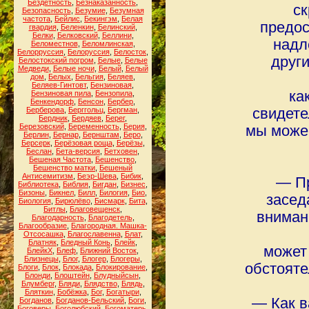
Бездетность
,
Безнаказанность
,
ск
Безопасность
,
Безумие
,
Безумная
частота
,
Бейлис
,
Бекингэм
,
Белая
предос
гвардия
,
Беленкин
,
Белинский
,
Белки
,
Белковский
,
Беллини
,
надл
Беломестнов
,
Беломлинская
,
Белорруссия
,
Белоруссия
,
Белосток
,
друг
Белостокский погром
,
Белые
,
Белые
Медведи
,
Белые ночи
,
Белый
,
Белый
дом
,
Белых
,
Бельгия
,
Беляев
,
Беляев-Гинтовт
,
Бензиновая
,
ка
Бензиновая пила
,
Бензопила
,
Бенкендорф
,
Бенсон
,
Бербер
,
Берберова
,
Берггольц
,
Бергман
,
свидете
Бердник
,
Бердяев
,
Берег
,
Березовский
,
Беременность
,
Берия
,
мы може
Берлин
,
Бернар
,
Бернштам
,
Беро
,
Берсерк
,
Берёзовая роща
,
Берёзы
,
Беслан
,
Бета-версия
,
Бетховен
,
Бешеная Частота
,
Бешенство
,
Бешенство матки
,
Бешеный
Антисемитизм
,
Беэр-Шева
,
Бибик
,
― Пр
Библиотека
,
Библия
,
Бигдан
,
Бизнес
,
Бизоны
,
Бикнел
,
Билл
,
Билогия
,
Био
,
засед
Биология
,
Бирюлёво
,
Бисмарк
,
Бита
,
Битлы
,
Благовещенск
,
вниман
Благодарность
,
Благодетель
,
Благообразие
,
Благородная. Машка-
Отсосашка
,
Благославенна
,
Блат
,
Блатняк
,
Бледный Конь
,
Блейк
,
может
БлейкХ
,
Блеф
,
Ближний Восток
,
Близнецы
,
Блог
,
Блогер
,
Блогеры
,
обстояте
Блоги
,
Блок
,
Блокада
,
Блокирование
,
Блонди
,
Блоштейн
,
Блудныйсын
,
Блумберг
,
Бляди
,
Блядство
,
Блядь
,
Бляткин
,
Бобёжка
,
Бог
,
Богатыри
,
― Как в
Богданов
,
Богданов-Бельский
,
Боги
,
Боговеры
,
Боголюбский
,
Богоматерь
,