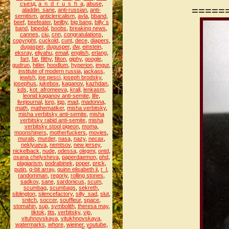
съезд
,
a_n_d_r_u_s_h_a
,
abuse
,
=====
aladdin_sane
,
anti-russian
,
anti-
semitism
,
anticlericalism
,
avla
,
bband
,
beef
,
beefeater
,
beilby
,
big bang
,
billy`s
band
,
bipedal
,
boobs
,
breaking news
,
cannes
,
ciu
,
cnn
,
congratulations
,
copyright
,
cuckold
,
cunt
,
dece
,
diapers
,
dugasper
,
dugusper
,
dw
,
einstein
,
eksray
,
eliyahu
,
email
,
english
,
erlang
,
fart
,
fat
,
filthy
,
filton
,
giphy
,
google
,
gudrun
,
hitler
,
hoodlum
,
hyperion
,
imgur
,
institute of modern russia
,
jackass
,
jewish
,
joe pesci
,
joseph brodsky
,
josephus
,
jukebox
,
kaganov
,
kazhdan
,
kds
,
kot_afromeeva
,
krall
,
lenkasm
,
leonid kaganov anti-semite
,
life
,
livejournal
,
lorp
,
lqp
,
mad
,
madonna
,
math
,
mathematiker
,
misha verbitsky
,
misha verbitsky anti-semite
,
misha
verbitsky rabid anti-semite
,
misha
verbitsky stool pigeon
,
moma
,
moonshiners
,
motherfuckers
,
movies
,
murals
,
murder
,
nasa
,
nazy
,
necax
,
neklyueva
,
nemtsov
,
new jersey
,
nickelback
,
nude
,
odessa
,
olegmi
,
ontd
,
oxana chelysheva
,
paperdaemon
,
phd
,
plagiarism
,
podrabinek
,
poper
,
prick
,
putin
,
q-bit array
,
quinn elisabeth ii
,
r_l
,
randomman
,
regoriy
,
rolling stones
,
sadkov
,
sane
,
sardonicus
,
scum
,
scumbag
,
scumbags
,
sekreth
,
siblington
,
silencefactory
,
silly_sad
,
slut
,
snitch
,
soccer
,
souffleur
,
space
,
stomahin
,
sup
,
symbolith
,
theresa may
,
tiktok
,
tits
,
verbitsky
,
vip
,
vituhnovskaya
,
vitukhnovskaya
,
watermarks
,
whore
,
wieiner
,
youtube
,