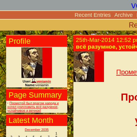
v
Recent Entries
Archive
Re
Profile
25th-Mar-2014 12:52 
всё разумное, устой
Промет
User:
veniamin
Name:
veniamin
Page Summary
Пр
·
Прометей был врагом народа и
хотел уничтожить всё разумное,
устойчивое и вечное!
Latest Month
December 2035
1