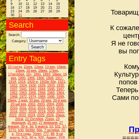
2
3
4
5
6
7
8
9
10
11
12
13
14
15
16
17
18
19
20
21
22
Товарищ
23
24
25
26
27
28
29
30
31
Search
К сожале
цент
Search:
Category:
Я не гов
вы по
Entry Tags
Кому
10 съезд
,
11век
,
12век
,
13 век
,
14век
,
15век
,
16 век
,
16век
,
17век
,
Культур
17октября
,
18+
,
1891
,
1893
,
18век
,
19
век
,
1900
,
1905
,
1906
,
1909
,
1917
,
попов 
1918
,
1919
,
1920-е
,
1920е-30е
,
1921
,
1922
,
1924
,
1926
,
1929
,
1933
,
1935
,
Теперь
1937
,
1941
,
1942
,
1944
,
1945
,
1947
,
1952
,
1953
,
1956
,
1958
,
1960
,
1964
,
Сами по
1968
,
1972
,
1974
,
1989
,
1995
,
1999
,
19век
,
2 мая
,
20 век
,
20-век
,
20-й век
,
20-ый век
,
2002
,
2003
,
2004
,
2006
,
2010
,
2011
,
2012
,
2013
,
2014
,
2015
,
2016
,
2017
,
2018
,
2019
,
2020
,
2021
,
2022
,
2023
,
2024
,
2025
,
2026
,
20век
,
20см
,
21 Октября
,
21век
,
23
февраля
,
25 лет
,
27 февраля
,
27
января
,
30-е
,
3d
,
5 марта
,
53
,
531
,
57
,
Пр
5772
,
630
,
66300
,
666
,
7 октября
,
70-
е
,
70-е годы
,
70лет
,
777
,
88
,
9-ое
====
марта
,
9/11
,
90-е
,
920
,
:Адамс
,
XVII