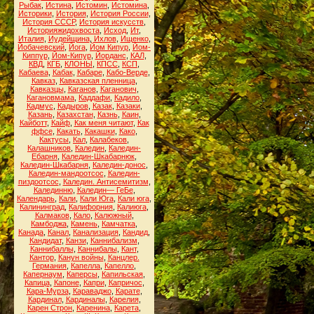
Рыбак
,
Истина
,
Истомин
,
Истомина
,
Историки
,
История
,
История России
,
История СССР
,
История искусств
,
Историяжидохвоста
,
Исход
,
Ит
,
Италия
,
Иудейщина
,
Ихлов
,
Ищенко
,
Йобачевский
,
Йога
,
Йом Кипур
,
Йом-
Киппур
,
Йом-Кипур
,
Йорданс
,
КАЛ
,
КВД
,
КГБ
,
КЛОНЫ
,
КПСС
,
КСП
,
Кабаева
,
Кабак
,
Кабаре
,
Кабо-Верде
,
Кавказ
,
Кавказская пленница
,
Кавказцы
,
Каганов
,
Каганович
,
Кагановмама
,
Каддафи
,
Кадило
,
Кадмус
,
Кадыров
,
Казак
,
Казаки
,
Казань
,
Казахстан
,
Казнь
,
Каин
,
Кайботт
,
Кайф
,
Как меня читают
,
Как
ффсе
,
Какать
,
Какашки
,
Како
,
Кактусы
,
Кал
,
Калабеков
,
Калашников
,
Каледин
,
Каледин-
Ебарня
,
Каледин-Шкабарнюк
,
Каледин-Шкабарня
,
Каледин-донос
,
Каледин-мандоотсос
,
Каледин-
пиздоотсос
,
Каледин. Антисемитизм
,
Калединню
,
Каледин— ГеБе
,
Календарь
,
Кали
,
Кали Юга
,
Кали юга
,
Калининград
,
Калифорния
,
Калиюга
,
Калмаков
,
Кало
,
Калюжный
,
Камбоджа
,
Камень
,
Камчатка
,
Канада
,
Канал
,
Канализация
,
Кандид
,
Кандидат
,
Канзи
,
Каннибализм
,
Каннибаллы
,
Каннибалы
,
Кант
,
Кантор
,
Канун войны
,
Канцлер.
Германия
,
Капелла
,
Капелло
,
Капернаум
,
Каперсы
,
Капильская
,
Капица
,
Капоне
,
Капри
,
Капричос
,
Кара-Мурза
,
Караваджо
,
Карате
,
Кардинал
,
Кардиналы
,
Карелия
,
Карен Строн
,
Каренина
,
Карета
,