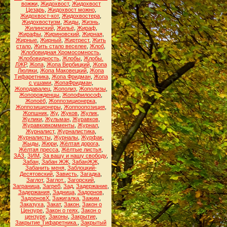
вожжи
,
Жидохвост
,
Жидохвост
Цезарь
,
Жидохвост можно
,
Жидохвост-кот
,
Жидохвостера
,
Жидохвостизм
,
Жиды
,
Жизнь
,
Жилинский
,
Жильё
,
Жираф
,
Жирафы
,
Жириновский
,
Жирная
,
Жирные
,
Жирный
,
Жиртрест
,
Жить
стало
,
Жить стало веселее
,
Жлоб
,
Жлобовидная Хромосомность
,
Жлобовидность
,
Жлобы
,
Жлобы.
ЛЖР
,
Жопа
,
Жопа Вербицкий
,
Жопа
Люляки
,
Жопа Маковецкий
,
Жопа
Тифаретника
,
Жопа Фридман
,
Жопа
с ушами
,
ЖопаФридман
,
Жоподавалец
,
Жополиз
,
Жополизы
,
Жопорожденцы
,
Жопофилософ
,
Жопоёб
,
Жоппозиционерка
,
Жоппозиционеры
,
Жоппоопозиция
,
Жопшник
,
Жу
,
Жуков
,
Жулик
,
Жулики
,
Жульман
,
Журавков
,
Журавковкомменты
,
Журнал
,
Журналист
,
Журналистика
,
Журналисты
,
Журналы
,
Журфак
,
Жыды
,
Жюри
,
Жёлтая дорога
,
Жёлтая пресса
,
Жёлтые листья
,
ЗАЗ
,
ЗИМ
,
За вашу и нашу свободу
,
Забан
,
Забан ЖЖ
,
ЗабанЖЖ
,
Забанить меня
,
Заблоцкий-
Десятовский
,
Зависть
,
Загадка
,
Заглот
,
Заглот.
,
Загорский
,
Заграница
,
Загреб
,
Зад
,
Задержание
,
Задержания
,
Задница
,
Задорнов
,
ЗадорновХ
,
Зажигалка
,
Зажим
,
Заказуха
,
Закат
,
Закон
,
Закон о
Цензуре
,
Закон о геях
,
Закон о
цензуре
,
Законы
,
Закрытие
,
Закрытие Тифаретника.
,
Закрытый