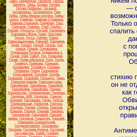
никем п
Гимн
,
Гинденбург
,
Гинзбург
,
Гипноз
,
Гиппиус
,
Гирш
,
Гитара
,
Гитлер
,
― о
Гитлер Геббельс
,
ГитлерХ
,
Гитлеровцы
,
Гитлерюгенд
,
Гиф
,
возможн
Гифы
,
Гифы Мишка скотина
,
Гифы-
сексо
,
Главная
,
Главная Страница
,
Только 
Главная страница
,
Гладилин
,
Глаз
,
Глазунов
,
Глакенс
,
Глеб
,
Глобус
,
спалить 
Глория
,
Глупость
,
Глупый
,
Гнаткевич
,
Гнаткевич-Жопа
,
Гном
,
Гностики
,
да
Гнусы
,
Гнусь
,
Гоблин
,
Говно
,
Говнозащитники
,
Говноёб
,
Говядина
,
с п
Гоген
,
ГогенХ
,
Гоголб
,
Гоголь
,
Год
семьи
,
Годарр
,
Годовщина
,
Годовщина Путина
,
Годовщина-1
,
прош
Годой
,
Гойя
,
ГойяХ
,
Гол
,
Голандия
,
Голая
,
Голая обезьяна
,
Голд
,
Голда
,
Об
Голивуд
,
Голикова
,
Голицын
,
Голландия
,
Голливуд
,
Головин
,
Головина
,
Голод
,
Голодомор
,
Голосование
,
Голубой
,
Голубь
,
стихию п
Голышев
,
Гольбейн
,
Гольциус
,
Гомо
,
Гомосексуализм
,
Гомосексуалы
,
он не о
Гомофилия
,
Гомофилы
,
Гомофоб
,
Гомофобия
,
Гомофобы
,
Гондон
,
как 
Гондонеллы
,
Гондонизация
,
Гондоны
,
Гондоны. ЖЖ
,
Гондурас
,
Гонконг
,
Обви
Гонорея
,
Гончарова
,
Гопак
,
Гопота
,
Горбаневская
,
Горбачёв
,
Горгона
,
откры
Гордеев
,
Гордин
,
Гордон
,
Горелов
,
Горилла
,
Горлум
,
Горный
,
Горовец
,
прав
Городничий
,
Городовой
,
Горские
евреи
,
Горчаков
,
Горшочек
,
Горький
,
Горюшкин-Сорокопудов
,
Госдепартамент
,
Госкомцен
,
Антимет
Госпожа
,
Госпожа Лукеса
,
Гостиная
,
Государство
,
Гофф
,
Гохберг
,
Грабарь
,
Гравюра
,
Гравюры
,