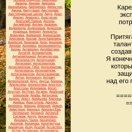
Аманда
,
Америк
,
Америка
,
Каре
Американцы
,
Америкюки
,
Амнистия
,
Амона
,
Ампутация
,
Амстердам
,
экс
Амстердамская школа
,
Амур
,
Анал
,
Анализ
,
Анархист
,
Анастасия
,
потр
Анатолий Панков
,
Ангелы
,
Английский
,
Англия
,
Андреев
,
Андромеда
,
Андроников
,
Андропов
,
Андрюша
,
Анекдот
,
Анекдоты
,
Анжелика
,
Анимация
,
Анинаталия
,
Притяг
Анисимов
,
Анклав
,
Анна Каренина
,
Аннексия
,
Анненков
,
Анон
,
Анонизм
,
талан
Аноним
,
Анонимы
,
Анонкомменты
,
Аноны
,
Антверпен
,
Антибиотики
,
созда
Антигей
,
Антиемитизм
,
Антикомпромат
,
Антикультура
,
Я конечн
Антилопа гну
,
Антипушкин
,
Антисемит
,
Антисемитизм
,
которы
Антисемитизм. ГеБе
,
Антисемитим
,
Антисемиты
,
Антисемтизм
,
защи
Антисенмитизм
,
Антисталинизм
,
Антон
,
Антонеску
,
Антракт
,
над его
Антропология
,
Анус
,
Анусы
,
Аононы
,
Апельсины
,
Апологетика
,
Апостол
,
Апостолы
,
Апреликов
,
Апсит
,
Апухтин
,
Ар Нуво
,
Ар деко
,
Арабский
====
терроризм
,
Арабы
,
Аргентина
,
Ардеко
,
Арест
,
Арефьева
,
Аризона
,
=
Арийцы
,
Аристотель
,
Арктика
,
Арлекино
,
Армада
,
Армения
,
Армия
,
Армстронг
,
Арнольд
,
Арнольд Ева
,
Артемизия
,
Артемуй
,
Артемуй
Сисярик
,
Артур
,
Архангельск
,
Архимед. Чапек
,
Архипенко
,
Архипов
,
Архипова
,
Архитектура
,
Аршакуни
,
Асад
,
Асатий
,
Ассистент
,
Астер
,
Астрахань
,
Астронавты
,