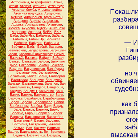
Астрономы
,
Астрофизика
,
Атака
,
Атаки
,
Атеизм
,
Атеисты
,
Атлантида
,
Атомная бомба
,
Атомная война
,
Покашлив
Атомная подлодка
,
Аукционы
,
Аутизм
,
Афанасьев
,
Афганистан
,
разбира
Афедрон
,
Афины
,
Афоризмы
,
Африка
,
Ахмадулина
,
Ахматова
,
совещ
Ахуеев
,
Ахуеево
,
Ацтеки
,
Ашкенази
,
Аэропорт
,
Аятолла
,
БАБЫ
,
БЫК
,
Баба
,
Баба-Яга
,
Баба-яга
,
Бабель
,
Бабизмы
,
Бабий Яр
,
Бабицкая
,
― И
Бабочки
,
Бабурин
,
Бабучина
,
Бабушка
,
Бабы
,
Бабьё
,
Бавария
,
Гип
Бавильский
,
Багдасарова
,
Багрицкий
,
Базар
,
Базарный аристократ
,
Базиль
,
разби
БазильХ
,
Базыма
,
Байден
,
Байкал
,
Байкер
,
Байкеры
,
Байрон
,
Байя кон
диас
,
Бакалович
,
Баклан
,
Бакстер
,
Бакунин
,
Бакушинская
,
Балабурда
,
но 
Балалаечник
,
Балалайкин
,
Балалайкн
,
Балет
,
Балин
,
Балморал
,
обвиняе
Балотелли
,
Бальдунг
,
БальдунгХ
,
Бальзак
,
Бальтерманц
,
Бальтюс
,
Бан
,
судебно
Банальность
,
Бандера
,
Бандерша
,
Банджо
,
Бандиты
,
Банионис
,
Банк
,
Банки
,
Банкир
,
Банкротство
,
Баня
,
Бар-сука
,
Барабанов
,
Барабанщица
,
Барак
,
Бараки
,
Барбаросса
,
Барби
,
как б
Барбизонцы
,
Барбра
,
Бард
,
Барды
,
Баре
,
Барков
,
Бармин
,
Барнс
,
призналс
Барокко
,
Барон
,
Барриса
,
Барсук
,
Барсука
,
Барышников
,
Баскетбол
,
ого
Басманный
,
Басня
,
Бассано
,
Бастилия
,
Бастрыкин
,
Баталов
,
заб
Батька
,
Бах
,
Бахмут
,
Башмак
,
Башня
,
Бдительность
,
Бег
,
Бедность
,
высекани
Бедные
,
Безвкусица
,
Бездарь
,