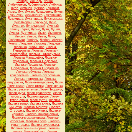
Лошади
,
Лошадь
,
Лошак
,
Лубенников
,
ЛубенниковХ
,
Лубянка
,
Лувр
,
Луганск
,
Лужков
,
Лужники
,
Лузер
,
Лук
,
Лукас
,
Лукашенко
,
Лукес
,
Луки-суки
,
Лукьяненко
,
Лукэимиша
,
Лукэмиша
,
Лукэтмиша
,
Лукэтмишка
,
Лукэтморон
,
Лумумба
,
Луна
,
Лунатик
,
Луначарский
,
Лунный
танец
,
Лурка
,
Лурье
,
Лутц
,
Луция
,
Лушка
,
Луэтмиша
,
Лыжи
,
Лысенко
,
Лысый
,
Львов
,
Львы
,
Лэйн
,
Любовники
,
Любовь
,
Любовь лёлика
Алекс
,
Людовик
,
Людоед
,
Людоеды
,
Люлечка
,
Люлин нос
,
Люльа-
Пердюлька
,
Люлька
,
Люлька -
Малафейка
,
Люлька - отсосулька
,
Люлька Малафейка
,
Люлька-
Мудюлька
,
Люлька-Педюлька
,
Люлька-Пердлька
,
Люлька-
Пердюлька
,
Люлька-Пиздюлька
,
Люлька-ебулька
,
Люлька-
красотулька
,
Люлька-отсосулька
,
Люлька-пердюлька
,
Люлька-
пидораска
,
Люлька-пиздюлька
,
Люля
,
Люля голая
,
Люля стихи
,
Люля сучка
,
Люля сучка-в-течке
,
Люля-Пердюля
,
Люля-дура
,
Люля-красотуля
,
Люля-
отсосуля
,
Люля-пиздюля
,
Люля-
тупая-срака
,
Люля-фоты
,
Люляка
,
Люляка голая
,
Люляка книга
,
Люляка
минетка
,
Люляка-Монтаж
,
Люляка-
Отсосака
,
Люляка-Хуяка
,
Люляка-
идиотка
,
Люляка-мокрая срака
,
Люляка-мокрая-срака
,
Люляка-
отсосака
,
Люляка-срака
,
Люляка-
тупая-срака
,
Люляка-хуесосака
,
Люляка-хуй-ей-в-сраку
,
Люляка-
хуяка
,
Люляка=Хуяка
,
Люляч
,