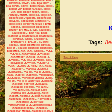
Ебулина
,
Ебуля
,
Ева
,
Ева Браун
,
Евангелие
,
Евнух
,
Евразийцы
,
Евреи
,
Евреи VIP
,
Евреи Каледин
,
Евреи
ЛЖРнов
,
Евреи-герои
,
Евреи.
Антисемитизм
,
Еврейка
,
Еврейки
,
Еврейская мудрость
,
Еврейская
свадьба
,
Еврейские антисемиты
,
Еврейское сопротивление в ВМВ
,
Европа
,
Евросовет
,
Евросоюз
,
Египет
,
Его мама
,
Еда
,
Единорог
,
Единороссы
,
Ежи Лец
,
Ежов
,
Екатерина
,
Екатерина II
,
Екатерина
Великая
,
Елена
,
Елизавета
,
Tags:
Ле
Елизавета II
,
Ельцин
,
Емелин
,
Ереван
,
Ереи
,
Еременко
,
Ерунда
,
Есенин
,
Еськов
,
Ефимов
,
Ефимова
,
Ефремов
,
ЖЖ
,
ЖЖ. Блогеры
,
ЖЖ1
,
ЖЖНЕТ
,
ЖЖжурнал
,
ЖЖзабан
,
ЖЖимпорт
,
ЖЖнов
,
ЖЖнов-3
,
Top of Page
ЖЖнов2
,
ЖЖнов3
,
ЖЖнов3. День
рождения
,
ЖЖуход
,
ЖЖфоты
,
ЖЛЖР
,
ЖОПА
,
ЖРнов2
,
ЖУ
,
Жаба
,
Жадность
,
Жалоба
,
Жалобы
,
Жандармы
,
Жанна
,
Жанр
,
Жанры
,
Жара
,
Жаргон
,
Жариков
,
Жванецкий
,
ЖеЖешка
,
Железная дорога
,
Жена
,
Жених
,
Женоненавистник
,
Женский
,
Женский портрет
,
Женщина
,
Женщина обо мне
,
Женщины
,
Женщиныню
,
Женщиныню.
Фридманню
,
Женщиню
,
Женя
,
Жером
,
Жертвы
,
Живой Журнал
,
Живопись
,
Живопись. Искусство
,
Животное
,
Животные
,
Жидоаллергина
,
Жидобандеровцы
,
Жидобандэровцы
,
Жидовка
,
Жидовская морда
,
Жидовские алые