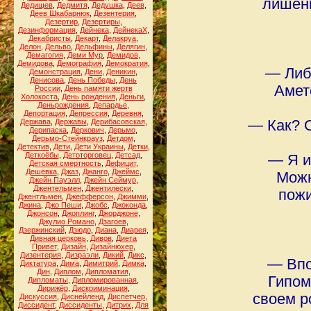
лишени
Дедищев
,
Дедмитя
,
Дедушка
,
Деев
,
Деев Шкабарнюк
,
Дезентерия
,
Дезертир
,
Дезертиры
,
Дезинформация
,
Дейнека
,
ДейнекаХ
,
Декабристы
,
Декарт
,
Делакруа
,
Делон
,
Дельво
,
Дельфины
,
Делягин
,
Демагогия
,
Деми Мур
,
Демидов
,
Демидова
,
Демография
,
Демократия
,
― Либ
Демонстрация
,
Дени
,
Деникин
,
Денисова
,
День Победы
,
День
Амет
России
,
День памяти жертв
Холокоста
,
День рождения
,
Деньги
,
Деньрождения
,
Депардье
,
Депортация
,
Депрессия
,
Деревня
,
Держава
,
Державы
,
Дерибасовская
,
― Как? 
Дерипаска
,
Деркович
,
Дерьмо
,
Дерьмо-Стейнкрауз
,
Детдом
,
Детектив
,
Дети
,
Дети Украины
,
Детки
,
Деткоёбы
,
Детоторговец
,
Детсад
,
― Я и
Детская смертность
,
Дефицит
,
Дешёвка
,
Джаз
,
Джанго
,
Джеймс
,
Можн
Джейн Пауэлл
,
Джейн Сеймур
,
Джентельмен
,
Джентилески
,
пожи
Джентльмен
,
Джефферсон
,
Джимми
,
Джина
,
Джо Пеши
,
Джобс
,
Джоконда
,
Джонсон
,
Джоплинг
,
Джорджоне
,
Джулио Романо
,
Дзагоев
,
Дзержинский
,
Дзюдо
,
Диана
,
Диарея
,
Дивная церковь
,
Дивов
,
Диета
Привет
,
Дизайн
,
Дизайнюхер
,
Дизентерия
,
Дизраэли
,
Дикий
,
Дикс
,
― Впо
Диктатура
,
Дима
,
Димитрий
,
Димка
,
Дин
,
Диплом
,
Дипломатия
,
Гипом
Дипломаты
,
Дипломированная
,
Дирижёр
,
Дискриминация
,
своем ро
Дискуссия
,
Диснейленд
,
Диспетчер
,
Диссидент
,
Диссиденты
,
Дитрих
,
Для