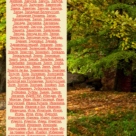
дневник
,
Закуска
,
Закусь
,
Залупа
,
Залупа-20
,
Залупкин
,
Заменгоф
,
Замок
,
Замятин
,
Зануда
,
Заоупа
,
Запад
,
Западная Белоруссия
,
Западная Украина
,
Запах
,
Заповедник
,
Запор
,
Зарисовка
,
Засада
,
Засранка
,
Засранцы
,
Засурский
,
Засуха
,
Затворник
,
Защита
,
Защитник
,
Заявление
,
Звезда
,
Звезда во лбу
,
Звери
,
Зверства
,
Звёздная ночь
,
Звёзды
,
Здания
,
Здоровье
,
Здрава
,
Здравомыслящий
,
Зевание
,
Зевс
,
Зеленский
,
Зеленский. Фридман
,
Земля
,
Земство
,
Зенкевич
,
Зеркало
,
Зеркальный
,
Зерно
,
Зерновые
,
Зиалт
,
Зига
,
Зикоф
,
Зильбер
,
Зима
,
Зимбабве
,
Зиновьев
,
Зиялт
,
Злоба
,
Злорадство
,
Змеи
,
Змея
,
Змий
,
Знаете ли вы
,
Знаменатель
,
Знатоки
,
Зозуля
,
Зола
,
Золовкин
,
Золотарёв
,
Золото
,
Золотой Век
,
Золотой век
,
Золотой век Голландии
,
Золотусский
,
Золя
,
Зонтик
,
Зоопарк
,
Зоофил
,
Зоя
,
Зубаревич
,
Зубоскальство
,
Зубровка
,
Зубры
,
Зыкин
,
Зыков
,
Зюганов
,
ИДИЁТКИ
,
Ибигдан
,
Ив
Монтан
,
Иван
,
Иван Грозный
,
Иван
Засурский
,
Ивана Купала
,
Иванкина
,
Иванов
,
Иванов и Бог
,
Иваново
,
Иванушка
,
Игла
,
Игнатьев
,
Игнор
,
Игорь
,
Игра
,
Игры
,
Идеолог
,
Идеология
,
Идиома
,
Идиот
,
Идиотка
,
Идиото
,
Идиоты
,
Идиш
,
Идиётки
,
Иерей
,
Иеремия
,
Иероним
,
Иерусалим
,
Из-за-тра вки-убью
,
Из-
за-травки-убью
,
Изабел
,
Избиение
младенцев
,
Извержение
,
Извинение
,