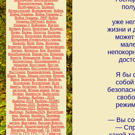
Военнопленные
,
Вождь
,
полу
Возбудимость
,
Возврат
,
Вознесенский
,
Возрождение
,
Война
,
Война Украины
,
Война Украины-2
,
Война Украины. ЛЖР
,
Война
уже нел
Украины.ЛЖРнов3
,
Война-
Украины-3
,
Войнович
,
Вокзал
,
жизни и 
Воланд
,
Волга
,
Волгоград
,
Волдерс
,
Волки
,
Волны
,
Вологда
,
Володин
,
может
Волосы
,
Волочкова
,
Волшебник
,
Волшебник Изумрудного города
,
мале
Вольтер
,
Воля
,
Вонь
,
Вонючка
,
Вонючки
,
Воображение
,
Вооружение
,
Вопрос
,
Вопросы
,
Вор
,
Воробей
,
непокорн
Воробьянинов
,
Воровство
,
Воронеж
,
Ворота
,
Ворошилов
,
Воры
,
Ворьё
,
дост
Воскресенье
,
Воспоминания о
прошлом
,
Восстание
,
Восток
,
Востоковед
,
Восточная Европа
,
Восточное
,
Воцерковление
,
Вошак
,
Я бы 
Воши
,
Вошь. Мишка скотина
,
Вперде
,
Враги
,
Врангель
,
Врачи
,
Врубель
,
собой
Вселенная
,
Вселеннная
,
Всех
банить
,
Всортире
,
Всхлипы
,
Всё с
безопасн
заглотом
,
Вторая армия
,
Вузы
,
Вулкан
,
Вшивости
,
Выбегалло
,
свобо
Выборы
,
Выборы - 2018
,
Выборы-2018
,
Выборы-2018Ю
,
режим
Выборы-2020
,
Выборы-2021
,
Выборы-2023
,
Выборы-2024
,
Выборы1
,
Выборы2024
,
Выгребная
яма
,
Выдра
,
Выебать
,
Выпивка
,
― Вы со
Выродки
,
Высоцкий
,
Высоцкий-
цитата
,
Выставка
,
Высшая Власть
,
― Спр
Выходной
,
Вышнеградский
,
Вьетнам
,
Вюнючка
,
Вяземский
,
ГБ
,
ГМИИ
,
ГНУСЬ
,
ГПУ
,
ГРУ
,
ГТО
,
Габриэль
,