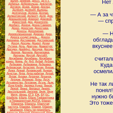
Нет 
жалоб
,
Дневник
,
Дно21
,
До н.э.
,
Добиньи
,
Добровольцы
,
Довлатов
,
Договор
,
Додик
,
Дожди
,
Доклад
,
Долбоёб
,
Долбоёб. Выборы
,
Долгоруков
,
Долина
,
Доллар
,
― А за ч
Долматовский
,
Долматт
,
Доля
,
Дом
,
Домашевский
,
Домкрат
,
Домовой
,
― спр
Домострой
,
Дон
,
Донателло
,
Донбасс
,
Донецк
,
Донна Саммер
,
Донос
,
Доносчик
,
Доносчики
,
Доносы
,
Дополнение
,
― Н
Дореволюционная
,
Доренко
,
Дорн
,
Дорога уходит вдаль...
,
Дороги
,
обглад
Доронина
,
Достижение
,
Достоевский
,
Доход
,
Доходы
,
Доцент
,
Дочки
вкуснее
Путина
,
Дочь
,
Драгуны
,
Драматург
,
Дрезден
,
Дрейфус
,
Дроздов
,
Дрозды
,
Дронов
,
Дрочила
,
Дрочиловка
,
Дрочилы
,
Другой
,
ДругойХ
,
считал
Дружбанки
,
Дружбаны
,
Дружбаны
конец
,
Дрянь
,
Ду
,
Дуб
,
Дубай
,
Дублин
,
Куда
Дубровин
,
Дубровина
,
Дубровка
,
Дубровская
,
Дугаспер
,
Дугин
,
Дукрак
,
осмели
Дума
,
Думай
,
Дунаевский
,
Дункан
,
Дунстан
,
Дура
,
Дура набитая
,
Дурай
,
Дурак
,
Дураки
,
Дурачки
,
Дурачок
,
Дурдом
,
Дуремар
,
Дуры
,
Дуся
,
Духовенство
,
Духовник
,
Дуэль
,
Дьяк
,
Не так л
Дэни Клейн
,
Дюдяка-Хуяка
,
Дюков
,
Дюкрё
,
Дюма
,
Дюпакье
,
Дюрер
,
понял
Дюссельдорф
,
Дягилев
,
Дядя
,
Дядя
Митя
,
Дёниц
,
ЕГЭ
,
ЕЖ
,
ЕР
,
ЕС
,
нужно б
Ебабели
,
Ебало
,
Ебало Тифаретника
и Перманентная ЖОПА
,
Ебанат
,
Это тоже
Ебанатка
,
Ебанаты
,
Ебанутая
частота
,
Ебарики
,
Ебарня
,
Ебарня-
Шкабарня
,
Ебать-не-переебать
,
Ебаться
,
Ебицкий
,
Ебленский
,
Ебля
,