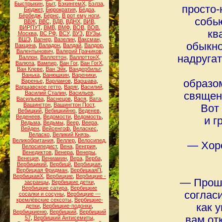
Быстрыкин
,
Быт
,
БэкингемХ
,
Бэлза
,
просто-
Бюджет
,
Бюрократия
,
Бёдра
,
Бёрбедж
,
Бёрнс
,
В рот ему ноги
,
собью
ВВЖ
,
ВВС
,
ВДВ
,
ВДНХ
,
ВИВ
,
ВИРПУТ
,
ВМВ
,
ВМФ
,
ВОВ
,
ВОВ.
кв
Москва
,
ВС РФ
,
ВСУ
,
ВУЗ
,
ВУЗы
,
ВШЭ
,
Вагнер
,
Вазелин
,
Ваксман
,
обыкно
Вакцина
,
Валадон
,
Валдай
,
Валдор
,
Валентынович
,
Валерий Грачиков
,
надругат
Валлон
,
Валлоттон
,
ВаллоттонХ
,
Валюта
,
Вампир
,
Ван Гог
,
Ван ГогХ
,
Ван Клеве
,
Ван Эйк
,
Вандербильт
,
Ванька
,
Ванюшкин
,
Вареники
,
Варенье
,
Варламов
,
Варшава
,
образо
Варшавское гетто
,
Варяг
,
Василий
,
Василий Сталин
,
Васильев
,
священ
Васильева
,
Васнецов
,
Вася
,
Вата
,
Вашингтон
,
Вашингтон Пост
,
Вот 
Вебицкий
,
Вебицкийню
,
Веденев
,
Веденеев
,
Ведомости
,
Ведомость
,
и г
Ведьма
,
Ведьмы
,
Веер
,
Веера
,
Вейден
,
Вейсенгоф
,
Веласкес
,
Веласко
,
Великий Князь
,
Великобритания
,
Веллер
,
Велосипед
,
― Хоро
Велосипедист
,
Вена
,
Венгрия
,
Венедиктов
,
Венера
,
Венеры
,
Венеция
,
Вениамин
,
Вера
,
Верба
,
Вербицикий
,
Вербицй
,
Вербицкая
,
Вербицкая Фридман
,
ВербицкаяП
,
ВербицкаяХ
,
Вербицкие
,
Вербицкие -
― Прошу
засранцы
,
Вербицкие детки
,
Вербицкие сатира
,
Вербицкие
соглас
сосалки и сосуны
,
Вербицкие —
кремлёвские сексоты
,
Вербицкие-
как 
детки
,
Вербицкие-подонки
,
Вербицкиеню
,
Вербицкий
,
Вербицкий
вам от
57
,
Вербицкий Антисемиты
,