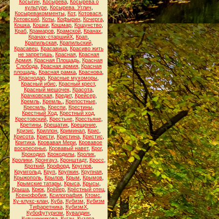
Косыгин
,
Косырева
,
Косырева о
культуре
,
Косырева. Углич
,
Косыревакомменты
,
Кот
,
Котовася
,
Котовский
,
Коты
,
Кофырин
,
Кочерга
,
Кошка
,
Кошки
,
Кошмар
,
Кощунство
,
Краб
,
Крамаров
,
Крамской
,
Кранах
,
Кранах-старшийХ
,
Крап
,
Крапильская
,
Крапильский
,
Красавец
,
Красавица
,
Красиво жить
не запретишь
,
Красная
,
Красная
Армия
,
Красная Площадь
,
Красная
Слобода
,
Красная армия
,
Красная
площадь
,
Красная рамка
,
Краснова
,
Краснодар
,
Красные мухоморы
,
Красный ибис
,
Красный крест
,
Красный мешочек
,
Красота
,
Крачковская
,
Кредит
,
Крейсер
,
Кремль
,
Кремль.
,
Крепостные
,
Кресмль
,
Креспи
,
Крестины
,
Крестный Ход
,
Крестный ход
,
Крестовский
,
Крестьне
,
Крестьяне
,
Кретины
,
Крещатик
,
Крещение
,
Кризис
,
Криллон
,
Криминал
,
Крис
,
Крисота
,
Кристи
,
Кристина
,
Кристис
,
Критика
,
Кровавая Мери
,
Кровавое
воскресенье
,
Кровавый навет
,
Крог
,
Крокодил
,
Крокодилы
,
Кролик
,
Кролики
,
Кронгауз
,
Кронштадт
,
Кросс
,
Кроткий
,
Крофорд
,
Круглов
,
Крумгольд
,
Круп
,
Крупкин
,
Крупная
,
Крыжополь
,
Крылов
,
Крым
,
Крымов
,
Крымские татары
,
Крыса
,
Крысы
,
Крыша
,
Крюк
,
Крёйер
,
Крёстный отец
,
Ксенофобия
,
Ксилография
,
Ктомс
,
Ку-клукс-клан
,
Куба
,
Кубизм
,
Кубизм
Тифаретника
,
КубизмХ
,
Кубофутуризм
,
Кувалдин
,
Кувшинникова
,
Кугач
,
Куздра
,