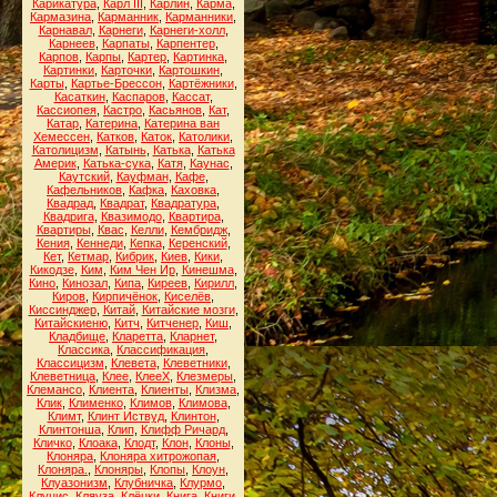
Карикатура
,
Карл III
,
Карлин
,
Карма
,
Кармазина
,
Карманник
,
Карманники
,
Карнавал
,
Карнеги
,
Карнеги-холл
,
Карнеев
,
Карпаты
,
Карпентер
,
Карпов
,
Карпы
,
Картер
,
Картинка
,
Картинки
,
Карточки
,
Картошкин
,
Карты
,
Картье-Брессон
,
Картёжники
,
Касаткин
,
Каспаров
,
Кассат
,
Кассиопея
,
Кастро
,
Касьянов
,
Кат
,
Катар
,
Катерина
,
Катерина ван
Хемессен
,
Катков
,
Каток
,
Католики
,
Католицизм
,
Катынь
,
Катька
,
Катька
Америк
,
Катька-сука
,
Катя
,
Каунас
,
Каутский
,
Кауфман
,
Кафе
,
Кафельников
,
Кафка
,
Каховка
,
Квадрад
,
Квадрат
,
Квадратура
,
Квадрига
,
Квазимодо
,
Квартира
,
Квартиры
,
Квас
,
Келли
,
Кембридж
,
Кения
,
Кеннеди
,
Кепка
,
Керенский
,
Кет
,
Кетмар
,
Кибрик
,
Киев
,
Кики
,
Кикодзе
,
Ким
,
Ким Чен Ир
,
Кинешма
,
Кино
,
Кинозал
,
Кипа
,
Киреев
,
Кирилл
,
Киров
,
Кирпичёнок
,
Киселёв
,
Киссинджер
,
Китай
,
Китайские мозги
,
Китайскиеню
,
Китч
,
Китченер
,
Киш
,
Кладбище
,
Кларетта
,
Кларнет
,
Классика
,
Классификация
,
Классицизм
,
Клевета
,
Клеветники
,
Клеветница
,
Клее
,
КлееХ
,
Клезмеры
,
Клемансо
,
Клиента
,
Клиенты
,
Клизма
,
Клик
,
Клименко
,
Климов
,
Климова
,
Климт
,
Клинт Иствуд
,
Клинтон
,
Клинтонша
,
Клип
,
Клифф Ричард
,
Кличко
,
Клоака
,
Клодт
,
Клон
,
Клоны
,
Клоняра
,
Клоняра хитрожопая
,
Клоняра.
,
Клоняры
,
Клопы
,
Клоун
,
Клуазонизм
,
Клубничка
,
Клурмо
,
Клуцис
,
Кляуза
,
Клёцки
,
Книга
,
Книги
,