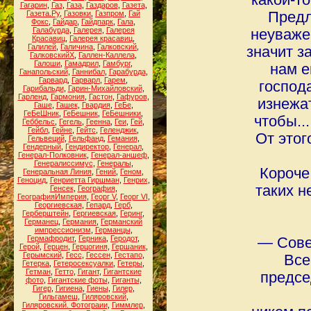
какой-т
Гагарин
,
Газ
,
Газа
,
Газдаров
,
Газета
,
Газета.Ру
,
Газовки
,
Газпром
,
Гай
Предл
Фокс
,
Гайдар
,
Гайдпарк
,
Гала
,
Галабурда
,
Галерея
,
Галерея
неуважен
Красавиц
,
Галерея красавиц
,
Галилей
,
Галичина
,
Галковский
,
значит з
ГалковскийХ
,
Галлен-Каллела
,
Галоши
,
Гамадрил
,
Гамбург
,
нам е
Ганапольский
,
Ганнибал
,
Гарабурда
,
Гарвард
,
Гарварл
,
Гарем
,
господ
Гарибальди
,
Гарин-Михайловский
,
Гарленд
,
Гармония
,
Гастон
,
Гафуров
,
изнежат
Гаше
,
Гашек
,
Гвардия
,
ГеБе
,
ГеБеШник
,
ГеБешник
,
ГеБешники
,
чтобы..
Геббельс
,
Гегель
,
Геенна
,
Геи
,
Гей
,
Гейбл
,
Гейне
,
Гейтс
,
Геленджик
,
От этог
Гельвеций
,
Гельфанд
,
Гемания
,
Гендерный
,
Гендиректор
,
Генерал
,
Генерал-Полковник
,
Генерал-аншеф
,
Генералиссимус
,
Генералы
,
Короче
Генеральная Линия
,
Гений
,
Геном
,
Геноцид
,
Генриетта Гиршман
,
Генрих
,
таких н
Генсек
,
География
,
ГеографияИмперия
,
Георг V
,
Георг VI
,
Георгиевская
,
Гепард
,
Герб
,
Герберштейн
,
Гергиевская
,
Геринг
,
Германец
,
Германия
,
Германский
импрессионизм
,
Германцы
,
Гермафродит
,
Герника
,
Геродот
,
― Сове
Герой
,
Герцен
,
Герцогиня
,
Гершаник
,
Герымский
,
Гесс
,
Гессен
,
Гестапо
,
Все
Гетерка
,
Гетеросексуалки
,
Гетеры
,
Гетман
,
Гетто
,
Гигант
,
Гигантские
предсе
фото
,
Гигантские фоты
,
Гиганты
,
Гигер
,
Гигиена
,
Гиены
,
Гилер
,
Гильгамеш
,
Гиляровский
,
Гиляровский. Фотограии
,
Гиммлер
,