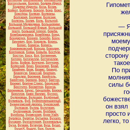
Богохульник
,
Бодлер
,
Бодряк-Идиот
,
Гипомет
Бодряки-Идиоты
,
Боза
,
Бозик
,
Бойкот
,
Бойтнер
,
Боколл
,
Бокр
,
Бокс
,
же
Боксёры
,
Болван
,
Болваны
,
Болгария
,
Болдини
,
Болезни
,
Болезнь
,
Болик
,
Боль
,
Больной
,
Большая Медведица
,
Большевики
,
― Я
Большой
,
Большой Взрыв
,
Большой
театр
,
Большой террор
,
Бомба
,
присяжны
Бомбардировка
,
Бомбёжка
,
Бонд
,
Бондарчук
,
Боннер
,
Бонобо
,
Бонч-
моему
Бруевич
,
Бор
,
Бордель
,
Борец
,
Борис
,
Борисы
,
Борись
,
подчер
Боровиковский
,
Борода
,
Бородин
,
Бортников
,
Борщ
,
Борьба
,
Босбум
,
сторону
Бостон
,
Босх
,
Бот
,
Ботвинник
,
Ботеро
,
Ботичелли
,
Боттичелли
,
такое
Боты
,
Бофор
,
Боччоне
,
Боччони
,
Боярский
,
Браз
,
Бразилия
,
Брай
,
По пр
Брайнин
,
Брак
,
Брамс
,
Брандт
,
Бранкузи
,
Брассай
,
Браткин
,
молния
Браудер
,
Брежнев
,
Брейгель
,
Брейтнер
,
Бремер
,
Брест
,
Бретон
,
силы б
Брижит
,
Бритни Спирс
,
Бродский
,
Брозтито
,
Бромптон
,
Бронза
,
Бронников
,
Брукс
,
Бруштейн
,
Брюки
,
го
Брюллов
,
Брюс Виллис
,
Бугеро
,
Буденовцы
,
Будущее
,
Будённый
,
божестве
Буживаль
,
Буй
,
Буйнопомешанный
,
Букингемский дворец
,
Буковский
,
он взял
Булгаков
,
Булла
,
Булочкин
,
Булочников
,
Бунин
,
Бурбаки
,
просто 
Бурбоны
,
Буржуазия
,
Бурк-Уайт
,
Бурлеск
,
Буряты
,
Бутылка
,
Бухало
,
легко, т
Бухарин
,
Бухгалтерия
,
Бухенвальд
,
Буча
,
Бучкин
,
Бучкури
,
Буш
,
Буше
,
БушеХ
,
Быдло
,
Бык
,
Быков
,