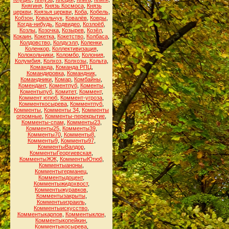
Княгиня
,
Князь Космоса
,
Князь
церкви
,
Князья церкви
,
Коба
,
Кобель
,
Кобзон
,
Ковальчук
,
Ковалёв
,
Ковры
,
Когда-нибудь
,
Кодвидео
,
Козлоёб
,
Козлы
,
Козочка
,
Козырев
,
Козёл
,
Кокаин
,
Кокетка
,
Кокетство
,
Колбаса
,
Колдовство
,
Колдуэлл
,
Коленки
,
Коленкор
,
Коллективизация
,
Колокольчики
,
Коломбо
,
Колония
,
Колумбия
,
Колхоз
,
Колхозы
,
Кольта
,
Команда
,
Команда РПЦ
,
Командировка
,
Командник
,
Командники
,
Комар
,
Комбайны
,
Комендант
,
Коментпуб
,
Коменты
,
Коментыпуб
,
Комитет
,
Коммент
,
Коммент ютюб
,
Коммент-угроза
,
Комменткосырева
,
Комментпуб
,
Комменты
,
Комменты 34
,
Комменты
огромные
,
Комменты-перекрытие
,
Комменты-спам
,
Комменты23
,
Комменты25
,
Комменты39
,
Комменты70
,
Комменты8
,
Комменты9
,
Комменты97
,
КомментыВалдор
,
КомментыГеоргиевская
,
КомментыЖЖ
,
КомментыЮтюб
,
Комментыаноны
,
Комментыгерманец
,
Комментыдоцент
,
Комментыжидохвост
,
Комментыжуравков
,
Комментызакрыты
,
Комментыизраиль
,
Комментыискусство
,
Комментыкарпов
,
Комментыклон
,
Комментыкопейкин
,
Комментыкосырева
,