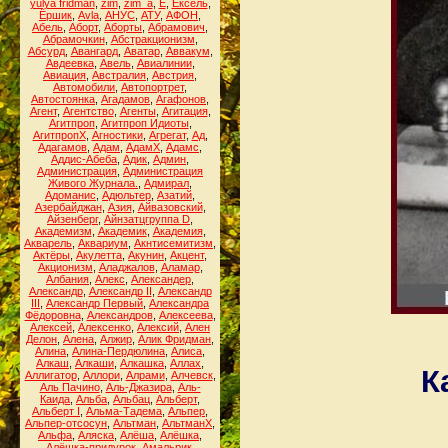
yulya fridman
,
zim
,
zim_a
,
Ё
,
Ёксель
,
Ёршик
,
Аvla
,
АНУС
,
АТУ
,
АФОН
,
Абель
,
Аборт
,
Аборты
,
Абрамович
,
Абрамочкин
,
Абстракционизм
,
Абсурд
,
Авангард
,
Аватар
,
Аввакум
,
Авдеевка
,
Авель
,
Авиалинии
,
Авиация
,
Австралия
,
Австрия
,
Автомобили
,
Автопортрет
,
Автостоянка
,
Агадамов
,
Агафонов
,
Агент
,
Агентство
,
Агенты
,
Агитация
,
Агитпроп
,
Агитпроп Идиоты
,
АгитпропХ
,
Агностики
,
Агрегат
,
Ад
,
Адагамов
,
Адам
,
АдамХ
,
Адамс
,
Аддис-Абеба
,
Адик
,
Админ
,
Администрация
,
Администрация
Живого Журнала.
,
Адмирал
,
Адоманис
,
Адюльтер
,
Азатий
,
Азербайджан
,
Азия
,
Айвазовский
,
Айзенберг
,
Айнзатцгруппа D
,
Академизм
,
Академик
,
Академия
,
Акварель
,
Аквариум
,
Акнтисемитизм
,
Актёры
,
Акулетта
,
Акунин
,
Акцент
,
Акционизм
,
Аладжалов
,
Аламар
,
Албания
,
Алекс
,
Александер
,
Александр
,
Александр II
,
Александр
III
,
Александр Первый
,
Александра
Фёдоровна
,
Александров
,
Алексеева
,
Алексей
,
Алексенко
,
Алексий
,
Ален
Делон
,
Алена
,
Алжир
,
Алик Фридман
,
Алина
,
Алина-Пердюлина
,
Алиса
,
Алкаш
,
Алкаши
,
Алкашка
,
Аллах
,
К
Аллигатор
,
Аллори
,
Алрами
,
Алчевск
,
Аль Пачино
,
Аль-Джазира
,
Аль-
Каида
,
Альба
,
Альбац
,
Альберт
,
Альберт I
,
Альма-Тадема
,
Альпер
,
Альпер-отсосун
,
Альтман
,
АльтманХ
,
Альфа
,
Аляска
,
Алёша
,
Алёшка
,
Алёшка-придурок
,
Амальрик
,