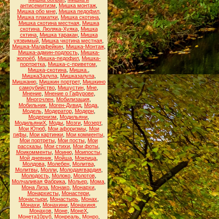
антисемитизм
,
Мишка монтаж
,
Мишка обо мне
,
Мишка педофил
,
Мишка плакатки
,
Мишка скотина
,
Мишка скотина местная
,
Мишка
скотина. Люляка-Хуяка
,
Мишка
сктина
,
Мишка таракан
,
Мишка
уязвимый
,
Мишка чкотина местная
,
Мишка-Малафейкин
,
Мишка-Монтаж
,
Мишка-админ-подлость
,
Мишка-
жопоёб
,
Мишка-педофил
,
Мишка-
портретка
,
Мишка-с-приветом
,
Мишка-скотина
,
Мишка.
,
МишкаЗалупа
,
Мишказалупа
,
Мишканю
,
Мишкин портрет
,
Мишкино
самоубийство
,
Мишустин
,
Мне
,
Мнение
,
Мнение о Гафурове
,
Многочлен
,
Мобилизация
,
Мобильник
,
Моген-Дувид
,
Мода
,
Модель
,
Модератор
,
Модерн
,
Модернизм
,
Модильяни
,
МодильяниХ
,
Моды
,
Мозги
,
Мозерт
,
Мои Ютюб
,
Мои афоризмы
,
Мои
гифы
,
Мои картинки
,
Мои комменты
,
Мои портреты
,
Мои посты
,
Мои
рассказы
,
Мои стихи
,
Мои фоты
,
Моикомменты
,
Моиню
,
Моипосты
,
Мой дневник
,
Мойша
,
Мокрица
,
Молдова
,
Молебен
,
Молитва
,
Молитвы
,
Молли
,
Молодаягвардия
,
Молодость
,
Молоко
,
Молотов
,
Молчаливая Фабрика
,
Мольер
,
Мома
,
Мона Лиза
,
Монако
,
Монархи
,
Монархисты
,
Монастери
,
Монастыри
,
Монастырь
,
Монах
,
Монахи
,
Монахини
,
Монахиня
,
Монахов
,
Моне
,
МонеХ
,
Монета10руб
,
Монреаль
,
Монро
,