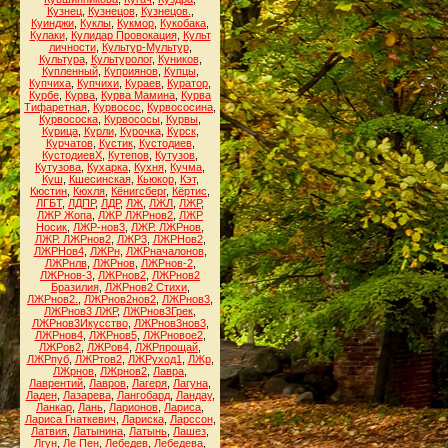
Кузнец
,
Кузнецов
,
Кузнецов.
,
Куинджи
,
Куклы
,
Кукмор
,
Кукобака
,
Кулаки
,
Кулидар Провокация
,
Культ
личности
,
Культур-Мультур
,
Культура
,
Культуролог
,
Куников
,
Купленный
,
Куприянов
,
Купцы
,
Купчиха
,
Купчихи
,
Кураев
,
Куратор
,
Курбе
,
Курва
,
Курва Мамина
,
Курва
Тифаретная
,
Курвосос
,
Курвососина
,
Курвососка
,
Курвососы
,
Курвы
,
Курица
,
Курли
,
Курочка
,
Курск
,
Курчатов
,
Кустик
,
Кустодиев
,
КустодиевХ
,
Кутепов
,
Кутузов
,
Кутузова
,
Кухарка
,
Кухня
,
Кучма
,
Куш
,
Кшесинская
,
Кьюкор
,
Кэт
,
Кюстин
,
Кюхля
,
Кёнигсберг
,
Кёртис
,
ЛГБТ
,
ЛДПР
,
ЛДР
,
ЛЖ
,
ЛЖЛ
,
ЛЖР
,
ЛЖР Жопа
,
ЛЖР ЛЖРнов2
,
ЛЖР
Носик
,
ЛЖР-нов3
,
ЛЖР. ЛЖРнов
,
ЛЖР. ЛЖРнов2
,
ЛЖР3
,
ЛЖРНов2
,
ЛЖРНов4
,
ЛЖРн
,
ЛЖРначалонов
,
ЛЖРнлв
,
ЛЖРнов
,
ЛЖРнов-2
,
ЛЖРнов-3
,
ЛЖРнов2
,
ЛЖРнов2
Бразилия
,
ЛЖРнов2 Стихи
,
ЛЖРнов2.
,
ЛЖРнов2нов2
,
ЛЖРнов3
,
ЛЖРнов3 ЛЖР
,
ЛЖРнов3Грек
,
ЛЖРнов3Икусство
,
ЛЖРнов3нов3
,
ЛЖРнов4
,
ЛЖРнов5
,
ЛЖРновое2
,
ЛЖРов2
,
ЛЖРов4
,
ЛЖРпрощай
,
ЛЖРпуб
,
ЛЖРтов2
,
ЛЖРуход1
,
ЛЖр
,
ЛЖрнов
,
ЛЖрнов2
,
Лавра
,
Лаврентий
,
Лавров
,
Лагеря
,
Лагуна
,
Ладен
,
Лазарева
,
Лангобард
,
Ландау
,
Ланкар
,
Лань
,
Ларионов
,
Лариса
,
Лариса Гнаткевич
,
Лариска
,
Ларссон
,
Латвия
,
Латынина
,
Латынь
,
Лашез
,
Лгун
,
Ле Пен
,
Лебедев
,
Лебедева
,