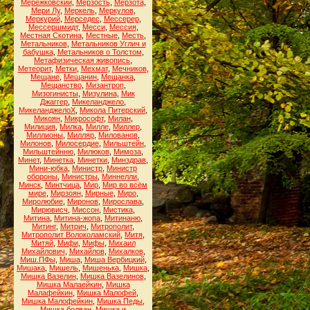
Мережковский
,
Мерзость
,
Мерзота
,
Мери Лу
,
Меркель
,
Меркулов
,
Меркурий
,
Мерседес
,
Мессерер
,
Мессершмидт
,
Месси
,
Мессия
,
Местная Скотина
,
Местные
,
Месть
,
Метальников
,
Метальников Углич и
бабушка
,
Метальников о Толстом
,
Метафизическая живопись
,
Метеорит
,
Метки
,
Мехмат
,
Мечников
,
Мещане
,
Мещанин
,
Мещанка
,
Мещанство
,
Мизантроп
,
Мизогинисты
,
Мизулина
,
Мик
Джаггер
,
Микеланджело
,
МикеланджелоХ
,
Микола Питерский
,
Микоян
,
Микрософт
,
Милан
,
Милиция
,
Милка
,
Милле
,
Миллер
,
Миллионы
,
Милляр
,
Милованов
,
Милонов
,
Милосердие
,
Мильштейн
,
Мильштейнню
,
Милюков
,
Мимоза
,
Минет
,
Минетка
,
Минетки
,
Минздрав
,
Мини-юбка
,
Министр
,
Министр
обороны
,
Министры
,
Миннелли
,
Минск
,
Минтчица
,
Мир
,
Мир во всём
мире
,
Мирзоян
,
Мирные
,
Миро
,
Миролюбие
,
Миронов
,
Мирослава
,
Мирювисч
,
Миссон
,
Мистика
,
Митина
,
Митина-жопа
,
Митинаню
,
Митинг
,
Митрич
,
Митрополит
,
Митрополит Волоколамский
,
Митя
,
Митяй
,
Мифи
,
Мифы
,
Михаил
Михайлович
,
Михайлов
,
Михалков
,
Миш.ПФы
,
Миша
,
Миша Вербицкий
,
Мишака
,
Мишель
,
Мишенька
,
Мишка
,
Мишка Вазелин
,
Мишка Вазелинов
,
Мишка Малаейкин
,
Мишка
Малафейкин
,
Мишка Малофей
,
Мишка Малофейкин
,
Мишка Педы
,
Мишка болван
,
Мишка и