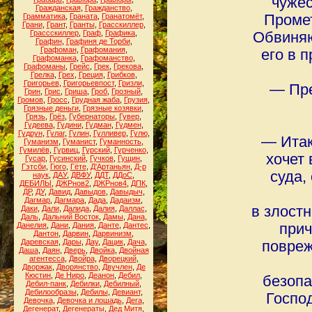
чужес
Гражданская
,
Гражданство
,
Грамматика
,
Граната
,
Гранатомёт
,
Промет
Грани
,
Грант
,
Гранты
,
Грасскиллер
,
Грассскиллер
,
Граф
,
Графика
,
Обвиняю
Графин
,
Графиня де Торби
,
Графоман
,
Графомания
,
его в 
Графоманка
,
Графоманство
,
Графоманы
,
Грейс
,
Грек
,
Грекова
,
Грелка
,
Грех
,
Греция
,
Грибков
,
Григорьев
,
Григорьевпост
,
Гризли
,
― Пре
Грин
,
Грис
,
Гриша
,
Гроб
,
Грозный
,
Громов
,
Гросс
,
Грудная жаба
,
Грузия
,
Грязные деньги
,
Грязные козявки
,
Грязь
,
Грёз
,
Губернаторы
,
Гувер
,
Гудеева
,
Гудини
,
Гудман
,
Гудмен
,
Гудрун
,
Гулаг
,
Гулин
,
Гулливер
,
Гулю
,
― Итак
Гуманизм
,
Гуманист
,
Гуманность
,
Гумилёв
,
Гурвиц
,
Гурский
,
Гурченко
,
хочет 
Гусар
,
Гусинский
,
Гучков
,
Гущин
,
Гэтсби
,
Гюго
,
Гёте
,
Д'Артаньян
,
Д-р
суда,
наук
,
ДАУ
,
ДВФУ
,
ДДТ
,
ДДоС
,
ДЕБИЛЫ
,
ДЖРнов2
,
ДЖРнов4
,
ДПК
,
ДР
,
ДУ
,
Давид
,
Давыдов
,
Давыдыч
,
Дагмар
,
Дагмара
,
Дада
,
Дадаизм
,
в злостн
Даки
,
Дали
,
Далида
,
Далия
,
Даллас
,
Даль
,
Дальний Восток
,
Дамы
,
Дана
,
Данелия
,
Дани
,
Дания
,
Данте
,
Дантес
,
прич
Дантон
,
Дарвин
,
Дарвинизм
,
Даревская
,
Дары
,
Дау
,
Дацик
,
Дача
,
повреж
Даша
,
Даян
,
Дверь
,
Двойка
,
Двойная
агентесса
,
Двойра
,
Дворецкий
,
Дворжак
,
Дворянство
,
Двучлен
,
Де
Кюстин
,
Де Ниро
,
Деанон
,
Дебил
,
безопа
Дебил-панк
,
Дебилки
,
Дебилный
,
Дебилообразы
,
Дебилы
,
Девиант
,
Госпо
Девочка
,
Девочка и лошадь
,
Дега
,
Дегенерат
,
Дегенераты
,
Дед Митя
,