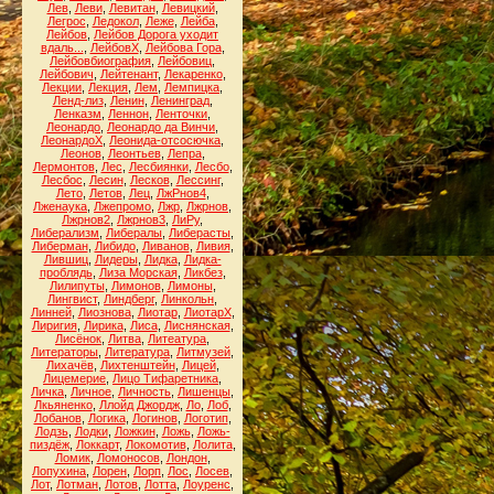
Лев
,
Леви
,
Левитан
,
Левицкий
,
Легрос
,
Ледокол
,
Леже
,
Лейба
,
Лейбов
,
Лейбов Дорога уходит
вдаль...
,
ЛейбовХ
,
Лейбова Гора
,
Лейбовбиография
,
Лейбовиц
,
Лейбович
,
Лейтенант
,
Лекаренко
,
Лекции
,
Лекция
,
Лем
,
Лемпицка
,
Ленд-лиз
,
Ленин
,
Ленинград
,
Ленказм
,
Леннон
,
Ленточки
,
Леонардо
,
Леонардо да Винчи
,
ЛеонардоХ
,
Леонида-отсосючка
,
Леонов
,
Леонтьев
,
Лепра
,
Лермонтов
,
Лес
,
Лесбиянки
,
Лесбо
,
Лесбос
,
Лесин
,
Лесков
,
Лессинг
,
Лето
,
Летов
,
Лец
,
ЛжРнов4
,
Лженаука
,
Лжепромо
,
Лжр
,
Лжрнов
,
Лжрнов2
,
Лжрнов3
,
ЛиРу
,
Либерализм
,
Либералы
,
Либерасты
,
Либерман
,
Либидо
,
Ливанов
,
Ливия
,
Лившиц
,
Лидеры
,
Лидка
,
Лидка-
проблядь
,
Лиза Морская
,
Ликбез
,
Лилипуты
,
Лимонов
,
Лимоны
,
Лингвист
,
Линдберг
,
Линкольн
,
Линней
,
Лиознова
,
Лиотар
,
ЛиотарХ
,
Лиригия
,
Лирика
,
Лиса
,
Лиснянская
,
Лисёнок
,
Литва
,
Литеатура
,
Литераторы
,
Литература
,
Литмузей
,
Лихачёв
,
Лихтенштейн
,
Лицей
,
Лицемерие
,
Лицо Тифаретника
,
Личка
,
Личное
,
Личность
,
Лишенцы
,
Лкьяненко
,
Ллойд Джордж
,
Ло
,
Лоб
,
Лобанов
,
Логика
,
Логинов
,
Логотип
,
Лодзь
,
Лодки
,
Ложкин
,
Ложь
,
Ложь-
пиздёж
,
Локкарт
,
Локомотив
,
Лолита
,
Ломик
,
Ломоносов
,
Лондон
,
Лопухина
,
Лорен
,
Лорп
,
Лос
,
Лосев
,
Лот
,
Лотман
,
Лотов
,
Лотта
,
Лоуренс
,