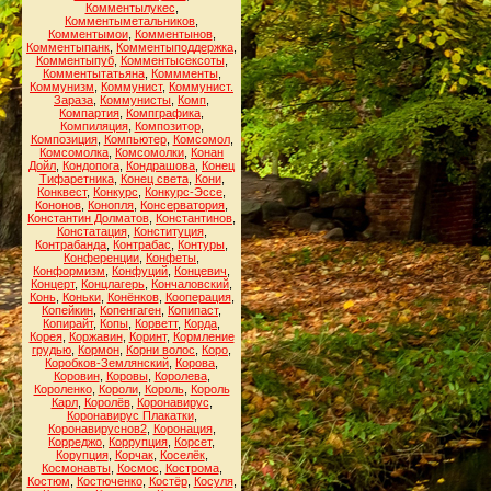
Комментылукес
,
Комментыметальников
,
Комментымои
,
Комментынов
,
Комментыпанк
,
Комментыподдержка
,
Комментыпуб
,
Комментысексоты
,
Комментытатьяна
,
Коммменты
,
Коммунизм
,
Коммунист
,
Коммунист.
Зараза
,
Коммунисты
,
Комп
,
Компартия
,
Компграфика
,
Компиляция
,
Композитор
,
Композиция
,
Компьютер
,
Комсомол
,
Комсомолка
,
Комсомолки
,
Конан
Дойл
,
Кондопога
,
Кондрашова
,
Конец
Тифаретника
,
Конец света
,
Кони
,
Конквест
,
Конкурс
,
Конкурс-Эссе
,
Кононов
,
Конопля
,
Консерватория
,
Константин Долматов
,
Константинов
,
Констатация
,
Конституция
,
Контрабанда
,
Контрабас
,
Контуры
,
Конференции
,
Конфеты
,
Конформизм
,
Конфуций
,
Концевич
,
Концерт
,
Концлагерь
,
Кончаловский
,
Конь
,
Коньки
,
Конёнков
,
Кооперация
,
Копейкин
,
Копенгаген
,
Копипаст
,
Копирайт
,
Копы
,
Корветт
,
Корда
,
Корея
,
Коржавин
,
Коринт
,
Кормление
грудью
,
Кормон
,
Корни волос
,
Коро
,
Коробков-Землянский
,
Корова
,
Коровин
,
Коровы
,
Королева
,
Короленко
,
Короли
,
Король
,
Король
Карл
,
Королёв
,
Коронавирус
,
Коронавирус Плакатки
,
Коронавируснов2
,
Коронация
,
Корреджо
,
Коррупция
,
Корсет
,
Корупция
,
Корчак
,
Коселёк
,
Космонавты
,
Космос
,
Кострома
,
Костюм
,
Костюченко
,
Костёр
,
Косуля
,