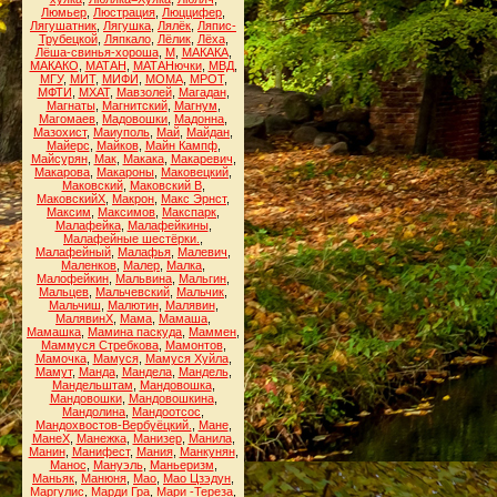
Люмьер
,
Люстрация
,
Люццифер
,
Лягушатник
,
Лягушка
,
Лялёк
,
Ляпис-
Трубецкой
,
Ляпкало
,
Лёлик
,
Лёха
,
Лёша-свинья-хороша
,
М
,
МАКАКА
,
МАКАКО
,
МАТАН
,
МАТАНючки
,
МВД
,
МГУ
,
МИТ
,
МИФИ
,
МОМА
,
МРОТ
,
МФТИ
,
МХАТ
,
Мавзолей
,
Магадан
,
Магнаты
,
Магнитский
,
Магнум
,
Магомаев
,
Мадовошки
,
Мадонна
,
Мазохист
,
Маиуполь
,
Май
,
Майдан
,
Майерс
,
Майков
,
Майн Кампф
,
Майсурян
,
Мак
,
Макака
,
Макаревич
,
Макарова
,
Макароны
,
Маковецкий
,
Маковский
,
Маковский В
,
МаковскийХ
,
Макрон
,
Макс Эрнст
,
Максим
,
Максимов
,
Макспарк
,
Малафейка
,
Малафейкины
,
Малафейные шестёрки.
,
Малафейный
,
Малафья
,
Малевич
,
Маленков
,
Малер
,
Малка
,
Малофейкин
,
Мальвина
,
Мальгин
,
Мальцев
,
Мальчевский
,
Мальчик
,
Мальчиш
,
Малютин
,
Малявин
,
МалявинХ
,
Мама
,
Мамаша
,
Мамашка
,
Мамина паскуда
,
Маммен
,
Маммуся Стребкова
,
Мамонтов
,
Мамочка
,
Мамуся
,
Мамуся Хуйла
,
Мамут
,
Манда
,
Мандела
,
Мандель
,
Мандельштам
,
Мандовошка
,
Мандовошки
,
Мандовошкина
,
Мандолина
,
Мандоотсос
,
Мандохвостов-Вербуёцкий.
,
Мане
,
МанеХ
,
Манежка
,
Манизер
,
Манила
,
Манин
,
Манифест
,
Мания
,
Манкунян
,
Манос
,
Мануэль
,
Маньеризм
,
Маньяк
,
Манюня
,
Мао
,
Мао Цзэдун
,
Маргулис
,
Марди Гра
,
Мари -Тереза
,