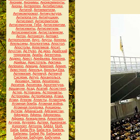
Аноним
,
Анонимы
,
Анонкомменты
,
Аноны
,
Антверпен
,
Антибиотики
,
Антигей
,
Антиемитизм
,
Антикомпромат
,
Антикультура
,
Антилопа гну
,
Антипушкин
,
Антисемит
,
Антисемитизм
,
Антисемитизм. ГеБе
,
Антисемитим
,
Антисемиты
,
Антисемтизм
,
Антисенмитизм
,
Антисталинизм
,
Антон
,
Антонеску
,
Антракт
,
Антропология
,
Анус
,
Анусы
,
Аононы
,
Апельсины
,
Апологетика
,
Апостол
,
Апостолы
,
Апреликов
,
Апсит
,
Апухтин
,
Ар Нуво
,
Ар деко
,
Арабский
терроризм
,
Арабы
,
Аргентина
,
Ардеко
,
Арест
,
Арефьева
,
Аризона
,
Арийцы
,
Аристотель
,
Арктика
,
Арлекино
,
Армада
,
Армения
,
Армия
,
Армстронг
,
Арнольд
,
Арнольд Ева
,
Артемизия
,
Артемуй
,
Артемуй
Сисярик
,
Артур
,
Архангельск
,
Архимед. Чапек
,
Архипенко
,
Архипов
,
Архипова
,
Архитектура
,
Аршакуни
,
Асад
,
Асатий
,
Ассистент
,
Астер
,
Астрахань
,
Астронавты
,
Астрономы
,
Астрофизика
,
Атака
,
Атаки
,
Атеизм
,
Атеисты
,
Атлантида
,
Атомная бомба
,
Атомная война
,
Атомная подлодка
,
Аукционы
,
Аутизм
,
Афанасьев
,
Афганистан
,
Афедрон
,
Афины
,
Афоризмы
,
Африка
,
Ахмадулина
,
Ахматова
,
Ахуеев
,
Ахуеево
,
Ацтеки
,
Ашкенази
,
Аэропорт
,
Аятолла
,
БАБЫ
,
БЫК
,
Баба
,
Баба-Яга
,
Баба-яга
,
Бабель
,
Бабизмы
,
Бабий Яр
,
Бабицкая
,
Бабочки
,
Бабурин
,
Бабучина
,