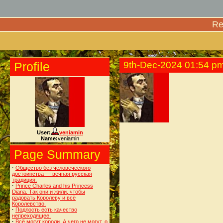
Re
Profile
9th-Dec-2024 01:54 p
User:
veniamin
Name:
veniamin
Page Summary
·
Общество без человеческого
достоинства — вечная русская
традиция.
·
Prince Charles and his Princess
Diana. Так они и жили, чтобы
радовать Королеву и всё
Королевство.
·
Подлость есть качество
непреходящее.
·
Всё могут короли. А чего не могут, о