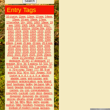
Entry Tags
10 съезд
,
11век
,
12век
,
13 век
,
14век
,
15век
,
16 век
,
16век
,
17век
,
17октября
,
18+
,
1891
,
1893
,
18век
,
19
век
,
1900
,
1905
,
1906
,
1909
,
1917
,
1918
,
1919
,
1920-е
,
1920е-30е
,
1921
,
1922
,
1924
,
1926
,
1929
,
1933
,
1935
,
1937
,
1941
,
1942
,
1944
,
1945
,
1947
,
1952
,
1953
,
1956
,
1958
,
1960
,
1964
,
1968
,
1972
,
1974
,
1989
,
1995
,
1999
,
19век
,
2 мая
,
20 век
,
20-век
,
20-й век
,
20-ый век
,
2002
,
2003
,
2004
,
2006
,
2010
,
2011
,
2012
,
2013
,
2014
,
2015
,
2016
,
2017
,
2018
,
2019
,
2020
,
2021
,
2022
,
2023
,
2024
,
2025
,
2026
,
20век
,
20см
,
21 Октября
,
21век
,
23
февраля
,
25 лет
,
27 февраля
,
27
января
,
30-е
,
3d
,
5 марта
,
53
,
531
,
57
,
5772
,
630
,
66300
,
666
,
7 октября
,
70-
е
,
70-е годы
,
70лет
,
777
,
88
,
9-ое
марта
,
9/11
,
90-е
,
920
,
:Адамс
,
XVII
съезд
,
a_n_d_r_u_s_h_a
,
abuse
,
aladdin_sane
,
anti-russian
,
anti-
semitism
,
anticlericalism
,
avla
,
bband
,
beef
,
beefeater
,
beilby
,
big bang
,
billy`s
band
,
bipedal
,
boobs
,
breaking news
,
cannes
,
ciu
,
cnn
,
congratulations
,
copyright
,
cuckold
,
cunt
,
dece
,
diapers
,
dugasper
,
dugusper
,
dw
,
einstein
,
eksray
,
eliyahu
,
email
,
english
,
erlang
,
fart
,
fat
,
filthy
,
filton
,
giphy
,
google
,
gudrun
,
hitler
,
hoodlum
,
hyperion
,
imgur
,
institute of modern russia
,
jackass
,