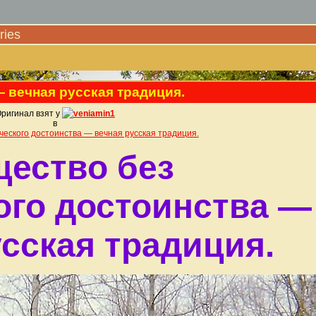
ies
 вечная русская традиция.
ригинал взят у
veniamin1
в
еского достоинства — вечная русская традиция.
ество без
ого достоинства —
усская традиция.