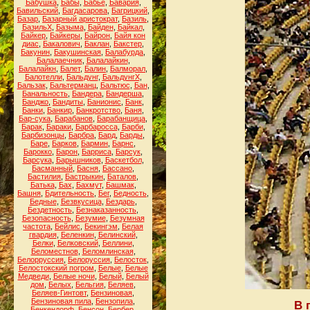
Бабушка
,
Бабы
,
Бабьё
,
Бавария
,
Бавильский
,
Багдасарова
,
Багрицкий
,
Базар
,
Базарный аристократ
,
Базиль
,
БазильХ
,
Базыма
,
Байден
,
Байкал
,
Байкер
,
Байкеры
,
Байрон
,
Байя кон
диас
,
Бакалович
,
Баклан
,
Бакстер
,
Бакунин
,
Бакушинская
,
Балабурда
,
Балалаечник
,
Балалайкин
,
Балалайкн
,
Балет
,
Балин
,
Балморал
,
Балотелли
,
Бальдунг
,
БальдунгХ
,
Бальзак
,
Бальтерманц
,
Бальтюс
,
Бан
,
Банальность
,
Бандера
,
Бандерша
,
Банджо
,
Бандиты
,
Банионис
,
Банк
,
Банки
,
Банкир
,
Банкротство
,
Баня
,
Бар-сука
,
Барабанов
,
Барабанщица
,
Барак
,
Бараки
,
Барбаросса
,
Барби
,
Барбизонцы
,
Барбра
,
Бард
,
Барды
,
Баре
,
Барков
,
Бармин
,
Барнс
,
Барокко
,
Барон
,
Барриса
,
Барсук
,
Барсука
,
Барышников
,
Баскетбол
,
Басманный
,
Басня
,
Бассано
,
Бастилия
,
Бастрыкин
,
Баталов
,
Батька
,
Бах
,
Бахмут
,
Башмак
,
Башня
,
Бдительность
,
Бег
,
Бедность
,
Бедные
,
Безвкусица
,
Бездарь
,
Бездетность
,
Безнаказанность
,
Безопасность
,
Безумие
,
Безумная
частота
,
Бейлис
,
Бекингэм
,
Белая
гвардия
,
Беленкин
,
Белинский
,
Белки
,
Белковский
,
Беллини
,
Беломестнов
,
Беломлинская
,
Белорруссия
,
Белоруссия
,
Белосток
,
Белостокский погром
,
Белые
,
Белые
Медведи
,
Белые ночи
,
Белый
,
Белый
дом
,
Белых
,
Бельгия
,
Беляев
,
Беляев-Гинтовт
,
Бензиновая
,
Бензиновая пила
,
Бензопила
,
В 
Бенкендорф
,
Бенсон
,
Бербер
,