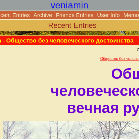
veniamin
cent Entries
Archive
Friends Entries
User Info
Memor
Recent Entries
m
- Общество без человеческого достоинства —
О
Общество без человеч
Общ
человеческ
вечная р