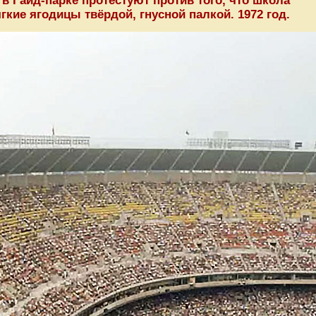
в Гайд-парке протестуют против того, что школа
гкие ягодицы твёрдой, гнусной палкой. 1972 год.