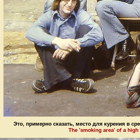
Это, примерно сказать, место для курения в с
The 'smoking area' of a high