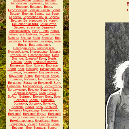
В
Берберова
,
Берггольц
,
Бергман
,
Бердник
,
Бердяев
,
Берег
,
т
Березовский
,
Беременность
,
Берия
,
Берлин
,
Бернар
,
Бернштам
,
Беро
,
Берсерк
,
Берёзовая роща
,
Берёзы
,
Беслан
,
Бета-версия
,
Бетховен
,
Бешеная Частота
,
Бешенство
,
Бешенство матки
,
Бешеный
Антисемитизм
,
Беэр-Шева
,
Бибик
,
Библиотека
,
Библия
,
Бигдан
,
Бизнес
,
Бизоны
,
Бикнел
,
Билл
,
Билогия
,
Био
,
Биология
,
Бирюлёво
,
Бисмарк
,
Бита
,
Битлы
,
Благовещенск
,
Благодарность
,
Благодетель
,
Благообразие
,
Благородная. Машка-
Отсосашка
,
Благославенна
,
Блат
,
Блатняк
,
Бледный Конь
,
Блейк
,
БлейкХ
,
Блеф
,
Ближний Восток
,
Близнецы
,
Блог
,
Блогер
,
Блогеры
,
Блоги
,
Блок
,
Блокада
,
Блокирование
,
Блонди
,
Блоштейн
,
Блудныйсын
,
Блумберг
,
Бляди
,
Блядство
,
Блядь
,
Бляткин
,
Бобёжка
,
Бог
,
Богатыри
,
Богданов
,
Богданов-Бельский
,
Боги
,
Боговеры
,
Боголюбский
,
Богоматерь
,
Богохульник
,
Бодлер
,
Бодряк-Идиот
,
Бодряки-Идиоты
,
Боза
,
Бозик
,
Бойкот
,
Бойтнер
,
Боколл
,
Бокр
,
Бокс
,
Боксёры
,
Болван
,
Болваны
,
Болгария
,
Болдини
,
Болезни
,
Болезнь
,
Болик
,
Боль
,
Больной
,
Большая Медведица
,
Большевики
,
Большой
,
Большой Взрыв
,
Большой
театр
,
Большой террор
,
Бомба
,
Бомбардировка
,
Бомбёжка
,
Бонд
,
Бондарчук
,
Боннер
,
Бонобо
,
Бонч-
Бруевич
,
Бор
,
Бордель
,
Борец
,