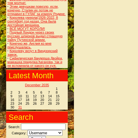
том молчат.
·
Этим девушкам повезло, если,
конечно, Сталин их потом не
отправил в ГУЛАГ за измену Родине.
·
Королева умерла(1926-2022, 8
сентября) год назад. Она была
достойная женщина.
·
ВСЁ МОГУТ КОРОЛИ!
·
Подлый Лондон через своих
русских шпионов выдал страшную
тайну Путинской армии.
·
Конечно же, Англия ко мне
прислушалась.
·
Королеву везут в Виндзорский
замок.
·
Сифилическая бандерша Двойра,
мамашка придурка Каганова, так и
не вспомнила от какого он хуя.
Latest Month
December 2035
1
2
3
4
5
6
7
8
9
10
11
12
13
14
15
16
17
18
19
20
21
22
23
24
25
26
27
28
29
30
31
Search
Search:
Category: