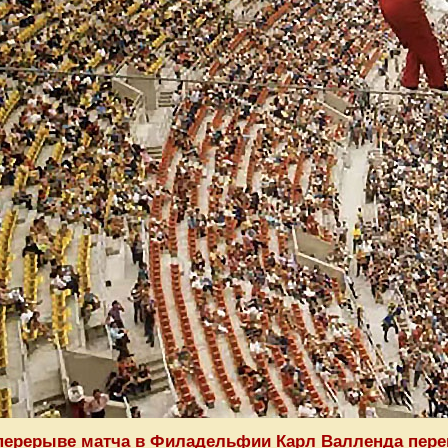
перерыве матча в Филадельфии Карл Валленда перейдё