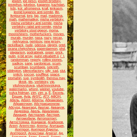
jewish
,
joe pesci
,
joseph brodsky
,
josephus
,
jukebox
,
kaganov
,
kazhdan
,
kds
,
kot_afromeeva
,
krall
,
lenkasm
,
leonid kaganov anti-semite
,
life
,
livejournal
,
lorp
,
lqp
,
mad
,
madonna
,
math
,
mathematiker
,
misha verbitsky
,
misha verbitsky anti-semite
,
misha
verbitsky rabid anti-semite
,
misha
verbitsky stool pigeon
,
moma
,
moonshiners
,
motherfuckers
,
movies
,
murals
,
murder
,
nasa
,
nazy
,
necax
,
neklyueva
,
nemtsov
,
new jersey
,
nickelback
,
nude
,
odessa
,
olegmi
,
ontd
,
oxana chelysheva
,
paperdaemon
,
phd
,
plagiarism
,
podrabinek
,
poper
,
prick
,
putin
,
q-bit array
,
quinn elisabeth ii
,
r_l
,
randomman
,
regoriy
,
rolling stones
,
sadkov
,
sane
,
sardonicus
,
scum
,
scumbag
,
scumbags
,
sekreth
,
siblington
,
silencefactory
,
silly_sad
,
slut
,
snitch
,
soccer
,
souffleur
,
space
,
stomahin
,
sup
,
symbolith
,
theresa may
,
tiktok
,
tits
,
verbitsky
,
vip
,
vituhnovskaya
,
vitukhnovskaya
,
watermarks
,
whore
,
wieiner
,
youtube
,
yulya fridman
,
zim
,
zim_a
,
Ё
,
Ёксель
,
Ёршик
,
Аvla
,
АНУС
,
АТУ
,
АФОН
,
Абель
,
Аборт
,
Аборты
,
Абрамович
,
Абрамочкин
,
Абстракционизм
,
Абсурд
,
Авангард
,
Аватар
,
Аввакум
,
Авдеевка
,
Авель
,
Авиалинии
,
Авиация
,
Австралия
,
Австрия
,
Автомобили
,
Автопортрет
,
Автостоянка
,
Агадамов
,
Агафонов
,
Агент
,
Агентство
,
Агенты
,
Агитация
,
Агитпроп
,
Агитпроп Идиоты
,
АгитпропХ
,
Агностики
,
Агрегат
,
Ад
,
Адагамов
,
Адам
,
АдамХ
,
Адамс
,