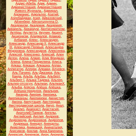
Аддис-Абеба
,
Адик
,
Админ
,
Администрация
,
Администрация
Живого Журнала.
,
Адмирал
,
Адоманис
,
Адюльтер
,
Азатий
,
Азербайджан
,
Азия
,
Айвазовский
,
Айзенберг
,
Айнзатцгруппа D
,
Академизм
,
Академик
,
Академия
,
Акварель
,
Аквариум
,
Акнтисемитизм
,
Актёры
,
Акулетта
,
Акунин
,
Акцент
,
Акционизм
,
Аладжалов
,
Аламар
,
Албания
,
Алекс
,
Александер
,
Александр
,
Александр II
,
Александр
III
,
Александр Первый
,
Александра
Фёдоровна
,
Александров
,
Алексеева
,
Алексей
,
Алексенко
,
Алексий
,
Ален
Делон
,
Алена
,
Алжир
,
Алик Фридман
,
Алина
,
Алина-Пердюлина
,
Алиса
,
Алкаш
,
Алкаши
,
Алкашка
,
Аллах
,
Аллигатор
,
Аллори
,
Алрами
,
Алчевск
,
Аль Пачино
,
Аль-Джазира
,
Аль-
Каида
,
Альба
,
Альбац
,
Альберт
,
Альберт I
,
Альма-Тадема
,
Альпер
,
Альпер-отсосун
,
Альтман
,
АльтманХ
,
Альфа
,
Аляска
,
Алёша
,
Алёшка
,
Алёшка-придурок
,
Амальрик
,
Аманда
,
Америк
,
Америка
,
Американцы
,
Америкюки
,
Амнистия
,
Амона
,
Ампутация
,
Амстердам
,
Амстердамская школа
,
Амур
,
Анал
,
Анализ
,
Анархист
,
Анастасия
,
Анатолий Панков
,
Ангелы
,
Английский
,
Англия
,
Андреев
,
Андромеда
,
Андроников
,
Андропов
,
Андрюша
,
Анекдот
,
Анекдоты
,
Анжелика
,
Анимация
,
Анинаталия
,
Анисимов
,
Анклав
,
Анна Каренина
,
Аннексия
,
Анненков
,
Анон
,
Анонизм
,