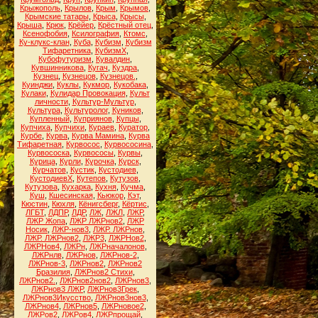
Крыжополь
,
Крылов
,
Крым
,
Крымов
,
Крымские татары
,
Крыса
,
Крысы
,
Крыша
,
Крюк
,
Крёйер
,
Крёстный отец
,
Ксенофобия
,
Ксилография
,
Ктомс
,
Ку-клукс-клан
,
Куба
,
Кубизм
,
Кубизм
Тифаретника
,
КубизмХ
,
Кубофутуризм
,
Кувалдин
,
Кувшинникова
,
Кугач
,
Куздра
,
Кузнец
,
Кузнецов
,
Кузнецов.
,
Куинджи
,
Куклы
,
Кукмор
,
Кукобака
,
Кулаки
,
Кулидар Провокация
,
Культ
личности
,
Культур-Мультур
,
Культура
,
Культуролог
,
Куников
,
Купленный
,
Куприянов
,
Купцы
,
Купчиха
,
Купчихи
,
Кураев
,
Куратор
,
Курбе
,
Курва
,
Курва Мамина
,
Курва
Тифаретная
,
Курвосос
,
Курвососина
,
Курвососка
,
Курвососы
,
Курвы
,
Курица
,
Курли
,
Курочка
,
Курск
,
Курчатов
,
Кустик
,
Кустодиев
,
КустодиевХ
,
Кутепов
,
Кутузов
,
Кутузова
,
Кухарка
,
Кухня
,
Кучма
,
Куш
,
Кшесинская
,
Кьюкор
,
Кэт
,
Кюстин
,
Кюхля
,
Кёнигсберг
,
Кёртис
,
ЛГБТ
,
ЛДПР
,
ЛДР
,
ЛЖ
,
ЛЖЛ
,
ЛЖР
,
ЛЖР Жопа
,
ЛЖР ЛЖРнов2
,
ЛЖР
Носик
,
ЛЖР-нов3
,
ЛЖР. ЛЖРнов
,
ЛЖР. ЛЖРнов2
,
ЛЖР3
,
ЛЖРНов2
,
ЛЖРНов4
,
ЛЖРн
,
ЛЖРначалонов
,
ЛЖРнлв
,
ЛЖРнов
,
ЛЖРнов-2
,
ЛЖРнов-3
,
ЛЖРнов2
,
ЛЖРнов2
Бразилия
,
ЛЖРнов2 Стихи
,
ЛЖРнов2.
,
ЛЖРнов2нов2
,
ЛЖРнов3
,
ЛЖРнов3 ЛЖР
,
ЛЖРнов3Грек
,
ЛЖРнов3Икусство
,
ЛЖРнов3нов3
,
ЛЖРнов4
,
ЛЖРнов5
,
ЛЖРновое2
,
ЛЖРов2
,
ЛЖРов4
,
ЛЖРпрощай
,