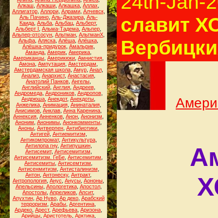
24th-Jan-
Алкаш
,
Алкаши
,
Алкашка
,
Аллах
,
Аллигатор
,
Аллори
,
Алрами
,
Алчевск
,
славит Х
Аль Пачино
,
Аль-Джазира
,
Аль-
Каида
,
Альба
,
Альбац
,
Альберт
,
Альберт I
,
Альма-Тадема
,
Альпер
,
Альпер-отсосун
,
Альтман
,
АльтманХ
,
Вербицких
Альфа
,
Аляска
,
Алёша
,
Алёшка
,
Алёшка-придурок
,
Амальрик
,
Аманда
,
Америк
,
Америка
,
Американцы
,
Америкюки
,
Амнистия
,
Амона
,
Ампутация
,
Амстердам
,
Амстердамская школа
,
Амур
,
Анал
,
Анализ
,
Анархист
,
Анастасия
,
Анатолий Панков
,
Ангелы
,
Английский
,
Англия
,
Андреев
,
Андромеда
,
Андроников
,
Андропов
,
Амери
Андрюша
,
Анекдот
,
Анекдоты
,
Анжелика
,
Анимация
,
Анинаталия
,
Анисимов
,
Анклав
,
Анна Каренина
,
Аннексия
,
Анненков
,
Анон
,
Анонизм
,
Аноним
,
Анонимы
,
Анонкомменты
,
Аноны
,
Антверпен
,
Антибиотики
,
Антигей
,
Антиемитизм
,
Антикомпромат
,
Антикультура
,
Антилопа гну
,
Антипушкин
,
А
Антисемит
,
Антисемитизм
,
Антисемитизм. ГеБе
,
Антисемитим
,
Антисемиты
,
Антисемтизм
,
Антисенмитизм
,
Антисталинизм
,
Антон
,
Антонеску
,
Антракт
,
Х
Антропология
,
Анус
,
Анусы
,
Аононы
,
Апельсины
,
Апологетика
,
Апостол
,
Апостолы
,
Апреликов
,
Апсит
,
Апухтин
,
Ар Нуво
,
Ар деко
,
Арабский
терроризм
,
Арабы
,
Аргентина
,
Ардеко
,
Арест
,
Арефьева
,
Аризона
,
Арийцы
,
Аристотель
,
Арктика
,