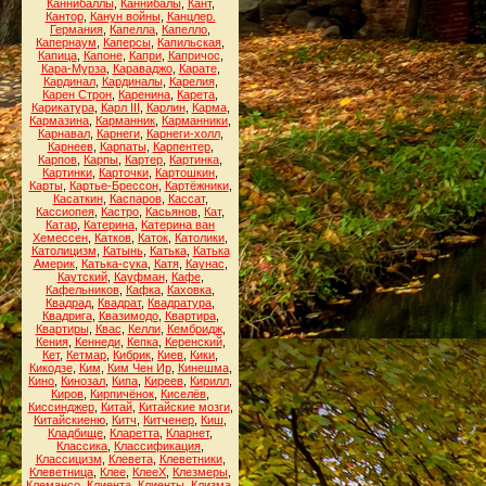
Каннибаллы
,
Каннибалы
,
Кант
,
Кантор
,
Канун войны
,
Канцлер.
Германия
,
Капелла
,
Капелло
,
Капернаум
,
Каперсы
,
Капильская
,
Капица
,
Капоне
,
Капри
,
Капричос
,
Кара-Мурза
,
Караваджо
,
Карате
,
Кардинал
,
Кардиналы
,
Карелия
,
Карен Строн
,
Каренина
,
Карета
,
Карикатура
,
Карл III
,
Карлин
,
Карма
,
Кармазина
,
Карманник
,
Карманники
,
Карнавал
,
Карнеги
,
Карнеги-холл
,
Карнеев
,
Карпаты
,
Карпентер
,
Карпов
,
Карпы
,
Картер
,
Картинка
,
Картинки
,
Карточки
,
Картошкин
,
Карты
,
Картье-Брессон
,
Картёжники
,
Касаткин
,
Каспаров
,
Кассат
,
Кассиопея
,
Кастро
,
Касьянов
,
Кат
,
Катар
,
Катерина
,
Катерина ван
Хемессен
,
Катков
,
Каток
,
Католики
,
Католицизм
,
Катынь
,
Катька
,
Катька
Америк
,
Катька-сука
,
Катя
,
Каунас
,
Каутский
,
Кауфман
,
Кафе
,
Кафельников
,
Кафка
,
Каховка
,
Квадрад
,
Квадрат
,
Квадратура
,
Квадрига
,
Квазимодо
,
Квартира
,
Квартиры
,
Квас
,
Келли
,
Кембридж
,
Кения
,
Кеннеди
,
Кепка
,
Керенский
,
Кет
,
Кетмар
,
Кибрик
,
Киев
,
Кики
,
Кикодзе
,
Ким
,
Ким Чен Ир
,
Кинешма
,
Кино
,
Кинозал
,
Кипа
,
Киреев
,
Кирилл
,
Киров
,
Кирпичёнок
,
Киселёв
,
Киссинджер
,
Китай
,
Китайские мозги
,
Китайскиеню
,
Китч
,
Китченер
,
Киш
,
Кладбище
,
Кларетта
,
Кларнет
,
Классика
,
Классификация
,
Классицизм
,
Клевета
,
Клеветники
,
Клеветница
,
Клее
,
КлееХ
,
Клезмеры
,
Клемансо
,
Клиента
,
Клиенты
,
Клизма
,