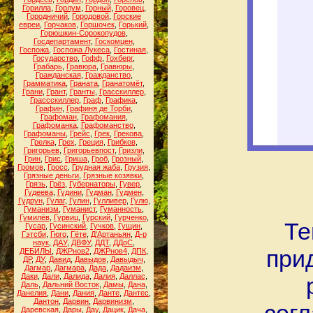
Горилла
,
Горлум
,
Горный
,
Горовец
,
Городничий
,
Городовой
,
Горские
евреи
,
Горчаков
,
Горшочек
,
Горький
,
Горюшкин-Сорокопудов
,
Госдепартамент
,
Госкомцен
,
Госпожа
,
Госпожа Лукеса
,
Гостиная
,
Государство
,
Гофф
,
Гохберг
,
Грабарь
,
Гравюра
,
Гравюры
,
Гражданская
,
Гражданство
,
Грамматика
,
Граната
,
Гранатомёт
,
Грани
,
Грант
,
Гранты
,
Грасскиллер
,
Грассскиллер
,
Граф
,
Графика
,
Графин
,
Графиня де Торби
,
Графоман
,
Графомания
,
Графоманка
,
Графоманство
,
Графоманы
,
Грейс
,
Грек
,
Грекова
,
Грелка
,
Грех
,
Греция
,
Грибков
,
Григорьев
,
Григорьевпост
,
Гризли
,
Грин
,
Грис
,
Гриша
,
Гроб
,
Грозный
,
Громов
,
Гросс
,
Грудная жаба
,
Грузия
,
Грязные деньги
,
Грязные козявки
,
Грязь
,
Грёз
,
Губернаторы
,
Гувер
,
Гудеева
,
Гудини
,
Гудман
,
Гудмен
,
Гудрун
,
Гулаг
,
Гулин
,
Гулливер
,
Гулю
,
Гуманизм
,
Гуманист
,
Гуманность
,
Гумилёв
,
Гурвиц
,
Гурский
,
Гурченко
,
Те
Гусар
,
Гусинский
,
Гучков
,
Гущин
,
Гэтсби
,
Гюго
,
Гёте
,
Д'Артаньян
,
Д-р
наук
,
ДАУ
,
ДВФУ
,
ДДТ
,
ДДоС
,
при
ДЕБИЛЫ
,
ДЖРнов2
,
ДЖРнов4
,
ДПК
,
ДР
,
ДУ
,
Давид
,
Давыдов
,
Давыдыч
,
Дагмар
,
Дагмара
,
Дада
,
Дадаизм
,
Даки
,
Дали
,
Далида
,
Далия
,
Даллас
,
Даль
,
Дальний Восток
,
Дамы
,
Дана
,
Данелия
,
Дани
,
Дания
,
Данте
,
Дантес
,
Дантон
,
Дарвин
,
Дарвинизм
,
Даревская
,
Дары
,
Дау
,
Дацик
,
Дача
,