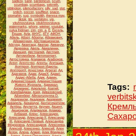
sadkov
,
sane
,
sardonicus
,
scum
,
scumbag
,
scumbags
,
sekreth
,
siblington
,
silencefactory
,
silly_sad
,
slut
,
snitch
,
soccer
,
souffleur
,
space
,
stomahin
,
sup
,
symbolith
,
theresa may
,
tiktok
,
tits
,
verbitsky
,
vip
,
vituhnovskaya
,
vitukhnovskaya
,
watermarks
,
whore
,
wieiner
,
youtube
,
yulya fridman
,
zim
,
zim_a
,
Ё
,
Ёксель
,
Ёршик
,
Аvla
,
АНУС
,
АТУ
,
АФОН
,
Абель
,
Аборт
,
Аборты
,
Абрамович
,
Абрамочкин
,
Абстракционизм
,
Абсурд
,
Авангард
,
Аватар
,
Аввакум
,
Авдеевка
,
Авель
,
Авиалинии
,
Авиация
,
Австралия
,
Австрия
,
Автомобили
,
Автопортрет
,
Автостоянка
,
Агадамов
,
Агафонов
,
Агент
,
Агентство
,
Агенты
,
Агитация
,
Агитпроп
,
Агитпроп Идиоты
,
АгитпропХ
,
Агностики
,
Агрегат
,
Ад
,
Адагамов
,
Адам
,
АдамХ
,
Адамс
,
Аддис-Абеба
,
Адик
,
Админ
,
Администрация
,
Администрация
Tags:
Живого Журнала.
,
Адмирал
,
Адоманис
,
Адюльтер
,
Азатий
,
Азербайджан
,
Азия
,
Айвазовский
,
verbits
Айзенберг
,
Айнзатцгруппа D
,
Академизм
,
Академик
,
Академия
,
Акварель
,
Аквариум
,
Акнтисемитизм
,
Кремл
Актёры
,
Акулетта
,
Акунин
,
Акцент
,
Акционизм
,
Аладжалов
,
Аламар
,
Сахар
Албания
,
Алекс
,
Александер
,
Александр
,
Александр II
,
Александр
III
,
Александр Первый
,
Александра
Фёдоровна
,
Александров
,
Алексеева
,
Алексей
,
Алексенко
,
Алексий
,
Ален
Делон
,
Алена
,
Алжир
,
Алик Фридман
,
Алина
,
Алина-Пердюлина
,
Алиса
,