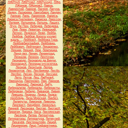
ЛЖРпуб
,
ЛЖРтов2
,
ЛЖРуход1
,
ЛЖр
,
ЛЖрнов
,
ЛЖрнов2
,
Лавра
,
Лаврентий
,
Лавров
,
Лагеря
,
Лагуна
,
Ладен
,
Лазарева
,
Лангобард
,
Ландау
,
Ланкар
,
Лань
,
Ларионов
,
Лариса
,
Лариса Гнаткевич
,
Лариска
,
Ларссон
,
Латвия
,
Латынина
,
Латынь
,
Лашез
,
Лгун
,
Ле Пен
,
Лебедев
,
Лебедева
,
Лев
,
Леви
,
Левитан
,
Левицкий
,
Легрос
,
Ледокол
,
Леже
,
Лейба
,
Лейбов
,
Лейбов Дорога уходит
вдаль...
,
ЛейбовХ
,
Лейбова Гора
,
Лейбовбиография
,
Лейбовиц
,
Лейбович
,
Лейтенант
,
Лекаренко
,
Лекции
,
Лекция
,
Лем
,
Лемпицка
,
Ленд-лиз
,
Ленин
,
Ленинград
,
Ленказм
,
Леннон
,
Ленточки
,
Леонардо
,
Леонардо да Винчи
,
ЛеонардоХ
,
Леонида-отсосючка
,
Леонов
,
Леонтьев
,
Лепра
,
Лермонтов
,
Лес
,
Лесбиянки
,
Лесбо
,
Лесбос
,
Лесин
,
Лесков
,
Лессинг
,
Лето
,
Летов
,
Лец
,
ЛжРнов4
,
Лженаука
,
Лжепромо
,
Лжр
,
Лжрнов
,
Лжрнов2
,
Лжрнов3
,
ЛиРу
,
Либерализм
,
Либералы
,
Либерасты
,
Либерман
,
Либидо
,
Ливанов
,
Ливия
,
Лившиц
,
Лидеры
,
Лидка
,
Лидка-
проблядь
,
Лиза Морская
,
Ликбез
,
Лилипуты
,
Лимонов
,
Лимоны
,
Лингвист
,
Линдберг
,
Линкольн
,
Линней
,
Лиознова
,
Лиотар
,
ЛиотарХ
,
Лиригия
,
Лирика
,
Лиса
,
Лиснянская
,
Лисёнок
,
Литва
,
Литеатура
,
Литераторы
,
Литература
,
Литмузей
,
Лихачёв
,
Лихтенштейн
,
Лицей
,
Лицемерие
,
Лицо Тифаретника
,