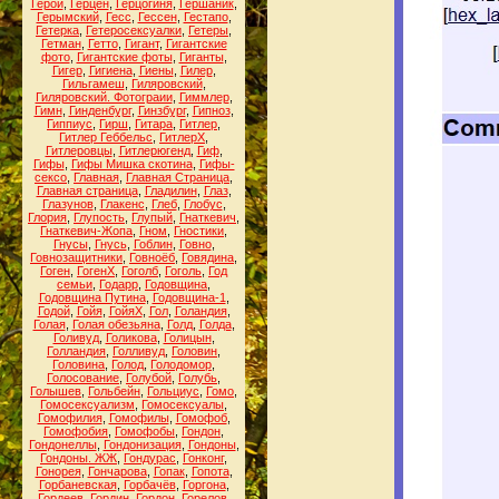
Герой
,
Герцен
,
Герцогиня
,
Гершаник
,
Герымский
,
Гесс
,
Гессен
,
Гестапо
,
Гетерка
,
Гетеросексуалки
,
Гетеры
,
Гетман
,
Гетто
,
Гигант
,
Гигантские
фото
,
Гигантские фоты
,
Гиганты
,
Гигер
,
Гигиена
,
Гиены
,
Гилер
,
Гильгамеш
,
Гиляровский
,
Гиляровский. Фотограии
,
Гиммлер
,
Гимн
,
Гинденбург
,
Гинзбург
,
Гипноз
,
Гиппиус
,
Гирш
,
Гитара
,
Гитлер
,
Гитлер Геббельс
,
ГитлерХ
,
Гитлеровцы
,
Гитлерюгенд
,
Гиф
,
Гифы
,
Гифы Мишка скотина
,
Гифы-
сексо
,
Главная
,
Главная Страница
,
Главная страница
,
Гладилин
,
Глаз
,
Глазунов
,
Глакенс
,
Глеб
,
Глобус
,
Глория
,
Глупость
,
Глупый
,
Гнаткевич
,
Гнаткевич-Жопа
,
Гном
,
Гностики
,
Гнусы
,
Гнусь
,
Гоблин
,
Говно
,
Говнозащитники
,
Говноёб
,
Говядина
,
Гоген
,
ГогенХ
,
Гоголб
,
Гоголь
,
Год
семьи
,
Годарр
,
Годовщина
,
Годовщина Путина
,
Годовщина-1
,
Годой
,
Гойя
,
ГойяХ
,
Гол
,
Голандия
,
Голая
,
Голая обезьяна
,
Голд
,
Голда
,
Голивуд
,
Голикова
,
Голицын
,
Голландия
,
Голливуд
,
Головин
,
Головина
,
Голод
,
Голодомор
,
Голосование
,
Голубой
,
Голубь
,
Голышев
,
Гольбейн
,
Гольциус
,
Гомо
,
Гомосексуализм
,
Гомосексуалы
,
Гомофилия
,
Гомофилы
,
Гомофоб
,
Гомофобия
,
Гомофобы
,
Гондон
,
Гондонеллы
,
Гондонизация
,
Гондоны
,
Гондоны. ЖЖ
,
Гондурас
,
Гонконг
,
Гонорея
,
Гончарова
,
Гопак
,
Гопота
,
Горбаневская
,
Горбачёв
,
Горгона
,
Гордеев
,
Гордин
,
Гордон
,
Горелов
,