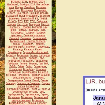
Выборы-2023
,
Выборы-2024
,
Выборы1
,
Выборы2024
,
Выгребная
яма
,
Выдра
,
Выебать
,
Выпивка
,
Выродки
,
Высоцкий
,
Высоцкий-
цитата
,
Выставка
,
Высшая Власть
,
Выходной
,
Вышнеградский
,
Вьетнам
,
Вюнючка
,
Вяземский
,
ГБ
,
ГМИИ
,
ГНУСЬ
,
ГПУ
,
ГРУ
,
ГТО
,
Габриэль
,
Гагарин
,
Газ
,
Газа
,
Газдаров
,
Газета
,
Газета.Ру
,
Газовки
,
Газпром
,
Гай
Фокс
,
Гайдар
,
Гайдпарк
,
Гала
,
Галабурда
,
Галерея
,
Галерея
Красавиц
,
Галерея красавиц
,
Галилей
,
Галичина
,
Галковский
,
ГалковскийХ
,
Галлен-Каллела
,
Галоши
,
Гамадрил
,
Гамбург
,
Ганапольский
,
Ганнибал
,
Гарабурда
,
Гарвард
,
Гарварл
,
Гарем
,
Гарибальди
,
Гарин-Михайловский
,
Гарленд
,
Гармония
,
Гастон
,
Гафуров
,
Гаше
,
Гашек
,
Гвардия
,
ГеБе
,
ГеБеШник
,
ГеБешник
,
ГеБешники
,
Геббельс
,
Гегель
,
Геенна
,
Геи
,
Гей
,
Гейбл
,
Гейне
,
Гейтс
,
Геленджик
,
Гельвеций
,
Гельфанд
,
Гемания
,
Гендерный
,
Гендиректор
,
Генерал
,
Генерал-Полковник
,
Генерал-аншеф
,
Генералиссимус
,
Генералы
,
Генеральная Линия
,
Гений
,
Геном
,
Геноцид
,
Генриетта Гиршман
,
Генрих
,
Генсек
,
География
,
ГеографияИмперия
,
Георг V
,
Георг VI
,
Георгиевская
,
Гепард
,
Герб
,
Герберштейн
,
Гергиевская
,
Геринг
,
Германец
,
Германия
,
Германский
импрессионизм
,
Германцы
,
Гермафродит
,
Герника
,
Геродот
,