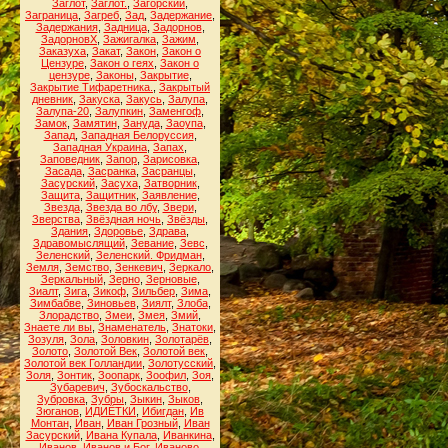
Заглот
,
Заглот.
,
Загорский
,
Заграница
,
Загреб
,
Зад
,
Задержание
,
Задержания
,
Задница
,
Задорнов
,
ЗадорновХ
,
Зажигалка
,
Зажим
,
Заказуха
,
Закат
,
Закон
,
Закон о
Цензуре
,
Закон о геях
,
Закон о
цензуре
,
Законы
,
Закрытие
,
Закрытие Тифаретника.
,
Закрытый
дневник
,
Закуска
,
Закусь
,
Залупа
,
Залупа-20
,
Залупкин
,
Заменгоф
,
Замок
,
Замятин
,
Зануда
,
Заоупа
,
Запад
,
Западная Белоруссия
,
Западная Украина
,
Запах
,
Заповедник
,
Запор
,
Зарисовка
,
Засада
,
Засранка
,
Засранцы
,
Засурский
,
Засуха
,
Затворник
,
Защита
,
Защитник
,
Заявление
,
Звезда
,
Звезда во лбу
,
Звери
,
Зверства
,
Звёздная ночь
,
Звёзды
,
Здания
,
Здоровье
,
Здрава
,
Здравомыслящий
,
Зевание
,
Зевс
,
Зеленский
,
Зеленский. Фридман
,
Земля
,
Земство
,
Зенкевич
,
Зеркало
,
Зеркальный
,
Зерно
,
Зерновые
,
Зиалт
,
Зига
,
Зикоф
,
Зильбер
,
Зима
,
Зимбабве
,
Зиновьев
,
Зиялт
,
Злоба
,
Злорадство
,
Змеи
,
Змея
,
Змий
,
Знаете ли вы
,
Знаменатель
,
Знатоки
,
Зозуля
,
Зола
,
Золовкин
,
Золотарёв
,
Золото
,
Золотой Век
,
Золотой век
,
Золотой век Голландии
,
Золотусский
,
Золя
,
Зонтик
,
Зоопарк
,
Зоофил
,
Зоя
,
Зубаревич
,
Зубоскальство
,
Зубровка
,
Зубры
,
Зыкин
,
Зыков
,
Зюганов
,
ИДИЁТКИ
,
Ибигдан
,
Ив
Монтан
,
Иван
,
Иван Грозный
,
Иван
Засурский
,
Ивана Купала
,
Иванкина
,
Иванов
,
Иванов и Бог
,
Иваново
,