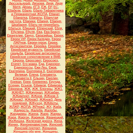
Дюссельдорф
,
Дягилев
,
Дядя
,
Дядя
Митя
,
Дёниц
,
ЕГЭ
,
ЕЖ
,
ЕР
,
ЕС
,
Ебабели
,
Ебало
,
Ебало Тифаретника
и Перманентная ЖОПА
,
Ебанат
,
Ебанатка
,
Ебанаты
,
Ебанутая
частота
,
Ебарики
,
Ебарня
,
Ебарня-
Шкабарня
,
Ебать-не-переебать
,
Ебаться
,
Ебицкий
,
Ебленский
,
Ебля
,
Ебулина
,
Ебуля
,
Ева
,
Ева Браун
,
Евангелие
,
Евнух
,
Евразийцы
,
Евреи
,
Евреи VIP
,
Евреи Каледин
,
Евреи
ЛЖРнов
,
Евреи-герои
,
Евреи.
Антисемитизм
,
Еврейка
,
Еврейки
,
Еврейская мудрость
,
Еврейская
свадьба
,
Еврейские антисемиты
,
Еврейское сопротивление в ВМВ
,
Европа
,
Евросовет
,
Евросоюз
,
Египет
,
Его мама
,
Еда
,
Единорог
,
Единороссы
,
Ежи Лец
,
Ежов
,
Екатерина
,
Екатерина II
,
Екатерина
Великая
,
Елена
,
Елизавета
,
Елизавета II
,
Ельцин
,
Емелин
,
Ереван
,
Ереи
,
Еременко
,
Ерунда
,
Есенин
,
Еськов
,
Ефимов
,
Ефимова
,
Ефремов
,
ЖЖ
,
ЖЖ. Блогеры
,
ЖЖ1
,
ЖЖНЕТ
,
ЖЖжурнал
,
ЖЖзабан
,
ЖЖимпорт
,
ЖЖнов
,
ЖЖнов-3
,
ЖЖнов2
,
ЖЖнов3
,
ЖЖнов3. День
рождения
,
ЖЖуход
,
ЖЖфоты
,
ЖЛЖР
,
ЖОПА
,
ЖРнов2
,
ЖУ
,
Жаба
,
Жадность
,
Жалоба
,
Жалобы
,
Жандармы
,
Жанна
,
Жанр
,
Жанры
,
Жара
,
Жаргон
,
Жариков
,
Жванецкий
,
ЖеЖешка
,
Железная дорога
,
Жена
,
Жених
,
Женоненавистник
,
Женский
,
Женский портрет
,
Женщина
,
Женщина обо мне
,
Женщины
,