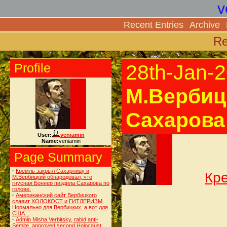
v
Recent Entries
Archive
Re
Profile
28th-Jan-
М.Вербиц
Сахарова 
User:
veniamin
Name:
veniamin
Page Summary
·
Кремль закрыл Сахарницу и
Кре
М.Вербицкий обнародовал, что
гнусная Боннер пиздила Сахарова по
голове.
·
Американский сайт Вербицкого
славит ХОЛОКОСТ и ГИТЛЕРИЗМ.
Нормально для Вербицких, а вот для
США...
·
Admin Misha Verbitsky, rabid anti-
Semite, approved second Holocaust.