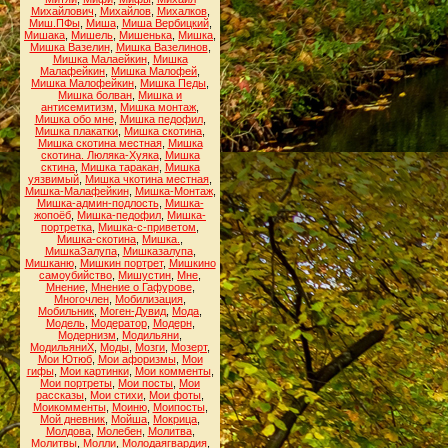
Михайлович
,
Михайлов
,
Михалков
,
Миш.ПФы
,
Миша
,
Миша Вербицкий
,
Мишака
,
Мишель
,
Мишенька
,
Мишка
,
Мишка Вазелин
,
Мишка Вазелинов
,
Мишка Малаейкин
,
Мишка
Малафейкин
,
Мишка Малофей
,
Мишка Малофейкин
,
Мишка Педы
,
Мишка болван
,
Мишка и
антисемитизм
,
Мишка монтаж
,
Мишка обо мне
,
Мишка педофил
,
Мишка плакатки
,
Мишка скотина
,
Мишка скотина местная
,
Мишка
скотина. Люляка-Хуяка
,
Мишка
сктина
,
Мишка таракан
,
Мишка
уязвимый
,
Мишка чкотина местная
,
Мишка-Малафейкин
,
Мишка-Монтаж
,
Мишка-админ-подлость
,
Мишка-
жопоёб
,
Мишка-педофил
,
Мишка-
портретка
,
Мишка-с-приветом
,
Мишка-скотина
,
Мишка.
,
МишкаЗалупа
,
Мишказалупа
,
Мишканю
,
Мишкин портрет
,
Мишкино
самоубийство
,
Мишустин
,
Мне
,
Мнение
,
Мнение о Гафурове
,
Многочлен
,
Мобилизация
,
Мобильник
,
Моген-Дувид
,
Мода
,
Модель
,
Модератор
,
Модерн
,
Модернизм
,
Модильяни
,
МодильяниХ
,
Моды
,
Мозги
,
Мозерт
,
Мои Ютюб
,
Мои афоризмы
,
Мои
гифы
,
Мои картинки
,
Мои комменты
,
Мои портреты
,
Мои посты
,
Мои
рассказы
,
Мои стихи
,
Мои фоты
,
Моикомменты
,
Моиню
,
Моипосты
,
Мой дневник
,
Мойша
,
Мокрица
,
Молдова
,
Молебен
,
Молитва
,
Молитвы
,
Молли
,
Молодаягвардия
,