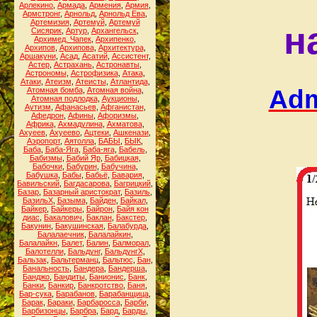
Арлекино
,
Армада
,
Армения
,
Армия
,
Армстронг
,
Арнольд
,
Арнольд Ева
,
Артемизия
,
Артемуй
,
Артемуй
н
Сисярик
,
Артур
,
Архангельск
,
Архимед. Чапек
,
Архипенко
,
Архипов
,
Архипова
,
Архитектура
,
Аршакуни
,
Асад
,
Асатий
,
Ассистент
,
Астер
,
Астрахань
,
Астронавты
,
Астрономы
,
Астрофизика
,
Атака
,
Атаки
,
Атеизм
,
Атеисты
,
Атлантида
,
Adm
Атомная бомба
,
Атомная война
,
Атомная подлодка
,
Аукционы
,
Аутизм
,
Афанасьев
,
Афганистан
,
Афедрон
,
Афины
,
Афоризмы
,
Африка
,
Ахмадулина
,
Ахматова
,
Ахуеев
,
Ахуеево
,
Ацтеки
,
Ашкенази
,
Аэропорт
,
Аятолла
,
БАБЫ
,
БЫК
,
Баба
,
Баба-Яга
,
Баба-яга
,
Бабель
,
Бабизмы
,
Бабий Яр
,
Бабицкая
,
Бабочки
,
Бабурин
,
Бабучина
,
Бабушка
,
Бабы
,
Бабьё
,
Бавария
,
Бавильский
,
Багдасарова
,
Багрицкий
,
Базар
,
Базарный аристократ
,
Базиль
,
БазильХ
,
Базыма
,
Байден
,
Байкал
,
Байкер
,
Байкеры
,
Байрон
,
Байя кон
диас
,
Бакалович
,
Баклан
,
Бакстер
,
Бакунин
,
Бакушинская
,
Балабурда
,
Балалаечник
,
Балалайкин
,
Балалайкн
,
Балет
,
Балин
,
Балморал
,
Балотелли
,
Бальдунг
,
БальдунгХ
,
Бальзак
,
Бальтерманц
,
Бальтюс
,
Бан
,
Банальность
,
Бандера
,
Бандерша
,
Банджо
,
Бандиты
,
Банионис
,
Банк
,
Банки
,
Банкир
,
Банкротство
,
Баня
,
Бар-сука
,
Барабанов
,
Барабанщица
,
Барак
,
Бараки
,
Барбаросса
,
Барби
,
Барбизонцы
,
Барбра
,
Бард
,
Барды
,