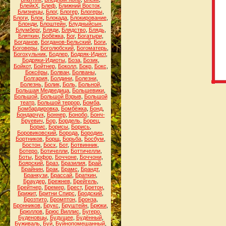
БлейкХ
,
Блеф
,
Ближний Восток
,
Близнецы
,
Блог
,
Блогер
,
Блогеры
,
Блоги
,
Блок
,
Блокада
,
Блокирование
,
Блонди
,
Блоштейн
,
Блудныйсын
,
Блумберг
,
Бляди
,
Блядство
,
Блядь
,
Бляткин
,
Бобёжка
,
Бог
,
Богатыри
,
Богданов
,
Богданов-Бельский
,
Боги
,
Боговеры
,
Боголюбский
,
Богоматерь
,
Богохульник
,
Бодлер
,
Бодряк-Идиот
,
Бодряки-Идиоты
,
Боза
,
Бозик
,
Бойкот
,
Бойтнер
,
Боколл
,
Бокр
,
Бокс
,
Боксёры
,
Болван
,
Болваны
,
Болгария
,
Болдини
,
Болезни
,
Болезнь
,
Болик
,
Боль
,
Больной
,
Большая Медведица
,
Большевики
,
Большой
,
Большой Взрыв
,
Большой
театр
,
Большой террор
,
Бомба
,
Бомбардировка
,
Бомбёжка
,
Бонд
,
Бондарчук
,
Боннер
,
Бонобо
,
Бонч-
Бруевич
,
Бор
,
Бордель
,
Борец
,
Борис
,
Борисы
,
Борись
,
Боровиковский
,
Борода
,
Бородин
,
Бортников
,
Борщ
,
Борьба
,
Босбум
,
Бостон
,
Босх
,
Бот
,
Ботвинник
,
Ботеро
,
Ботичелли
,
Боттичелли
,
Боты
,
Бофор
,
Боччоне
,
Боччони
,
Боярский
,
Браз
,
Бразилия
,
Брай
,
Брайнин
,
Брак
,
Брамс
,
Брандт
,
Бранкузи
,
Брассай
,
Браткин
,
Браудер
,
Брежнев
,
Брейгель
,
Брейтнер
,
Бремер
,
Брест
,
Бретон
,
Брижит
,
Бритни Спирс
,
Бродский
,
Брозтито
,
Бромптон
,
Бронза
,
Бронников
,
Брукс
,
Бруштейн
,
Брюки
,
Брюллов
,
Брюс Виллис
,
Бугеро
,
Буденовцы
,
Будущее
,
Будённый
,
Буживаль
,
Буй
,
Буйнопомешанный
,