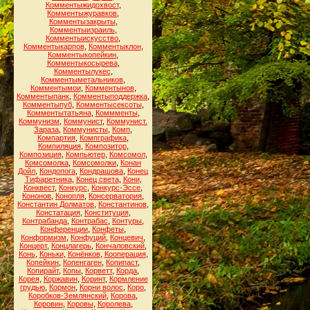
Комментыжидохвост
,
Комментыжуравков
,
Комментызакрыты
,
Комментыизраиль
,
Комментыискусство
,
Комментыкарпов
,
Комментыклон
,
Комментыкопейкин
,
Комментыкосырева
,
Комментылукес
,
Комментыметальников
,
Комментымои
,
Комментынов
,
Комментыпанк
,
Комментыподдержка
,
Комментыпуб
,
Комментысексоты
,
Комментытатьяна
,
Коммменты
,
Коммунизм
,
Коммунист
,
Коммунист.
Зараза
,
Коммунисты
,
Комп
,
Компартия
,
Компграфика
,
Компиляция
,
Композитор
,
Композиция
,
Компьютер
,
Комсомол
,
Комсомолка
,
Комсомолки
,
Конан
Дойл
,
Кондопога
,
Кондрашова
,
Конец
Тифаретника
,
Конец света
,
Кони
,
Конквест
,
Конкурс
,
Конкурс-Эссе
,
Кононов
,
Конопля
,
Консерватория
,
Константин Долматов
,
Константинов
,
Констатация
,
Конституция
,
Контрабанда
,
Контрабас
,
Контуры
,
Конференции
,
Конфеты
,
Конформизм
,
Конфуций
,
Концевич
,
Концерт
,
Концлагерь
,
Кончаловский
,
Конь
,
Коньки
,
Конёнков
,
Кооперация
,
Копейкин
,
Копенгаген
,
Копипаст
,
Копирайт
,
Копы
,
Корветт
,
Корда
,
Корея
,
Коржавин
,
Коринт
,
Кормление
грудью
,
Кормон
,
Корни волос
,
Коро
,
Коробков-Землянский
,
Корова
,
Коровин
,
Коровы
,
Королева
,