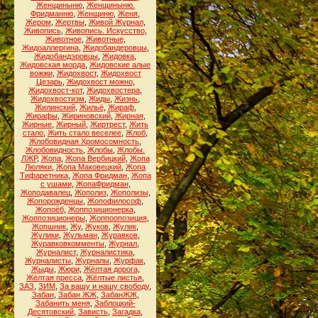
Женщиныню
,
Женщиныню.
Фридманню
,
Женщиню
,
Женя
,
Жером
,
Жертвы
,
Живой Журнал
,
Живопись
,
Живопись. Искусство
,
Животное
,
Животные
,
Жидоаллергина
,
Жидобандеровцы
,
Жидобандэровцы
,
Жидовка
,
Жидовская морда
,
Жидовские алые
вожжи
,
Жидохвост
,
Жидохвост
Цезарь
,
Жидохвост можно
,
Жидохвост-кот
,
Жидохвостера
,
Жидохвостизм
,
Жиды
,
Жизнь
,
Жилинский
,
Жильё
,
Жираф
,
Жирафы
,
Жириновский
,
Жирная
,
Жирные
,
Жирный
,
Жиртрест
,
Жить
стало
,
Жить стало веселее
,
Жлоб
,
Жлобовидная Хромосомность
,
Жлобовидность
,
Жлобы
,
Жлобы.
ЛЖР
,
Жопа
,
Жопа Вербицкий
,
Жопа
Люляки
,
Жопа Маковецкий
,
Жопа
Тифаретника
,
Жопа Фридман
,
Жопа
с ушами
,
ЖопаФридман
,
Жоподавалец
,
Жополиз
,
Жополизы
,
Жопорожденцы
,
Жопофилософ
,
Жопоёб
,
Жоппозиционерка
,
Жоппозиционеры
,
Жоппоопозиция
,
Жопшник
,
Жу
,
Жуков
,
Жулик
,
Жулики
,
Жульман
,
Журавков
,
Журавковкомменты
,
Журнал
,
Журналист
,
Журналистика
,
Журналисты
,
Журналы
,
Журфак
,
Жыды
,
Жюри
,
Жёлтая дорога
,
Жёлтая пресса
,
Жёлтые листья
,
ЗАЗ
,
ЗИМ
,
За вашу и нашу свободу
,
Забан
,
Забан ЖЖ
,
ЗабанЖЖ
,
Забанить меня
,
Заблоцкий-
Десятовский
,
Зависть
,
Загадка
,