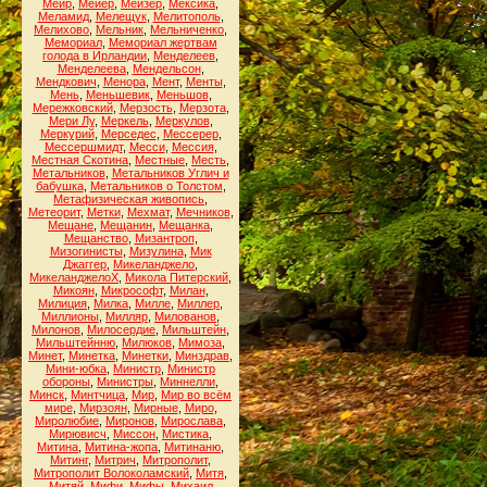
Меир
,
Мейер
,
Мейзер
,
Мексика
,
Меламид
,
Мелещук
,
Мелитополь
,
Мелихово
,
Мельник
,
Мельниченко
,
Мемориал
,
Мемориал жертвам
голода в Ирландии
,
Менделеев
,
Менделеева
,
Мендельсон
,
Мендкович
,
Менора
,
Мент
,
Менты
,
Мень
,
Меньшевик
,
Меньшов
,
Мережковский
,
Мерзость
,
Мерзота
,
Мери Лу
,
Меркель
,
Меркулов
,
Меркурий
,
Мерседес
,
Мессерер
,
Мессершмидт
,
Месси
,
Мессия
,
Местная Скотина
,
Местные
,
Месть
,
Метальников
,
Метальников Углич и
бабушка
,
Метальников о Толстом
,
Метафизическая живопись
,
Метеорит
,
Метки
,
Мехмат
,
Мечников
,
Мещане
,
Мещанин
,
Мещанка
,
Мещанство
,
Мизантроп
,
Мизогинисты
,
Мизулина
,
Мик
Джаггер
,
Микеланджело
,
МикеланджелоХ
,
Микола Питерский
,
Микоян
,
Микрософт
,
Милан
,
Милиция
,
Милка
,
Милле
,
Миллер
,
Миллионы
,
Милляр
,
Милованов
,
Милонов
,
Милосердие
,
Мильштейн
,
Мильштейнню
,
Милюков
,
Мимоза
,
Минет
,
Минетка
,
Минетки
,
Минздрав
,
Мини-юбка
,
Министр
,
Министр
обороны
,
Министры
,
Миннелли
,
Минск
,
Минтчица
,
Мир
,
Мир во всём
мире
,
Мирзоян
,
Мирные
,
Миро
,
Миролюбие
,
Миронов
,
Мирослава
,
Мирювисч
,
Миссон
,
Мистика
,
Митина
,
Митина-жопа
,
Митинаню
,
Митинг
,
Митрич
,
Митрополит
,
Митрополит Волоколамский
,
Митя
,
Митяй
,
Мифи
,
Мифы
,
Михаил