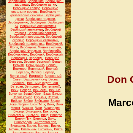
ВербицкаяХ
,
Вербицкие
,
Вербицкие -
засранцы
,
Вербицкие детки
,
Вербицкие сатира
,
Вербицкие
сосалки и сосуны
,
Вербицкие —
кремлёвские сексоты
,
Вербицкие-
детки
,
Вербицкие-подонки
,
Вербицкиеню
,
Вербицкий
,
Вербицкий
57
,
Вербицкий Антисемиты
,
Вербицкий антисемит
,
Вербицкий
откроет
,
Вербицкий портрет
,
Вербицкий провокация
,
Вербицкий
скотина
,
Вербицкий уязвимый
,
Вербицкий-педофиляка
,
Вербицкий.
Жопа
,
Вербицкий. Мишка скотина
,
Вербицкий. Фридман
,
ВербицкийХ
,
Вербицкийню
,
Вербицкй
,
Вербицкмй
,
Верблюды
,
Верблядь
,
Вербцкая
,
Вервеер
,
Вервир
,
Вергилий
,
Верди
,
Веризм
,
Верицкийню
,
Верлен
,
Вермеер
,
Верницкий
,
Верный
,
Версаль
,
Вертеп
,
Вертер
,
Don Q
Вертинский
,
Вертолёт
,
Верховный
Совет
,
Верховный суд
,
Весна
,
Вессель
,
Весь мир будет наш
,
Ветеран
,
Веттриано
,
ВеттрианоХ
,
Вехи
,
Вечеря
,
Вечность
,
Вечные
Вонючки
,
Вещий Олег
,
Взад
,
Взлом
,
Взлом компа
,
Взрывы
,
Взятки
,
Marce
Вибеке
,
Вибер
,
Вибратор
,
Видео
,
Виже-Лебрён
,
ВизитМГУ
,
Вика
,
Вика
Минет
,
Виканю
,
Вики
,
Википедия
,
Виктор
,
Викторина
,
Виктория
,
Вильгельм
,
Вильсон
,
Винд
,
Винегра
,
Винни-Пух
,
Винница
,
Вино
,
Виноградов
,
Винтерхальтер
,
Вирсавия
,
Вирус
,
Вирусы
,
Виски
,
Висуны
,
Витамины
,
Виткевич
,
Витте
,
Витухновская
,
Витька
,
Витька-