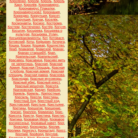
Короленко
,
Короли
,
Король
,
Король
Карл
,
Королёв
,
Коронавирус
,
Коронавирус Плакатки
,
Коронавируснов2
,
Коронация
,
Корреджо
,
Коррупция
,
Корсет
,
Корупция
,
Корчак
,
Коселёк
,
Космонавты
,
Космос
,
Кострома
,
Костюм
,
Костюченко
,
Костёр
,
Косуля
,
Косыгин
,
Косырева
,
Косырева о
культуре
,
Косырева. Углич
,
Косыревакомменты
,
Кот
,
Котовася
,
Котовский
,
Коты
,
Кофырин
,
Кочерга
,
Кошка
,
Кошки
,
Кошмар
,
Кощунство
,
Краб
,
Крамаров
,
Крамской
,
Кранах
,
Кранах-старшийХ
,
Крап
,
Крапильская
,
Крапильский
,
Красавец
,
Красавица
,
Красиво жить
не запретишь
,
Красная
,
Красная
Армия
,
Красная Площадь
,
Красная
Слобода
,
Красная армия
,
Красная
площадь
,
Красная рамка
,
Краснова
,
Краснодар
,
Красные мухоморы
,
Красный ибис
,
Красный крест
,
Красный мешочек
,
Красота
,
Крачковская
,
Кредит
,
Крейсер
,
Кремль
,
Кремль.
,
Крепостные
,
Кресмль
,
Креспи
,
Крестины
,
Крестный Ход
,
Крестный ход
,
Крестовский
,
Крестьне
,
Крестьяне
,
Кретины
,
Крещатик
,
Крещение
,
Кризис
,
Криллон
,
Криминал
,
Крис
,
Крисота
,
Кристи
,
Кристина
,
Кристис
,
Критика
,
Кровавая Мери
,
Кровавое
воскресенье
,
Кровавый навет
,
Крог
,
Крокодил
,
Крокодилы
,
Кролик
,
Кролики
,
Кронгауз
,
Кронштадт
,
Кросс
,
Кроткий
,
Крофорд
,
Круглов
,
Крумгольд
,
Круп
,
Крупкин
,
Крупная
,