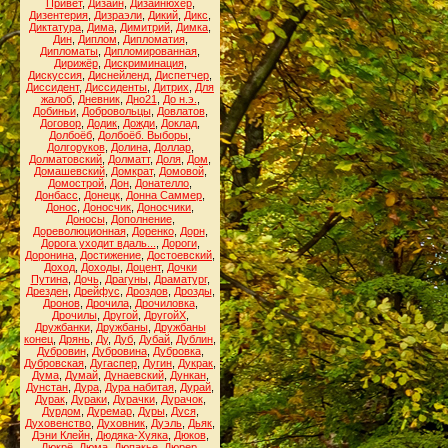
Привет
,
Дизайн
,
Дизайнюхер
,
Дизентерия
,
Дизраэли
,
Дикий
,
Дикс
,
Диктатура
,
Дима
,
Димитрий
,
Димка
,
Дин
,
Диплом
,
Дипломатия
,
Дипломаты
,
Дипломированная
,
Дирижёр
,
Дискриминация
,
Дискуссия
,
Диснейленд
,
Диспетчер
,
Диссидент
,
Диссиденты
,
Дитрих
,
Для
жалоб
,
Дневник
,
Дно21
,
До н.э.
,
Добиньи
,
Добровольцы
,
Довлатов
,
Договор
,
Додик
,
Дожди
,
Доклад
,
Долбоёб
,
Долбоёб. Выборы
,
Долгоруков
,
Долина
,
Доллар
,
Долматовский
,
Долматт
,
Доля
,
Дом
,
Домашевский
,
Домкрат
,
Домовой
,
Домострой
,
Дон
,
Донателло
,
Донбасс
,
Донецк
,
Донна Саммер
,
Донос
,
Доносчик
,
Доносчики
,
Доносы
,
Дополнение
,
Дореволюционная
,
Доренко
,
Дорн
,
Дорога уходит вдаль...
,
Дороги
,
Доронина
,
Достижение
,
Достоевский
,
Доход
,
Доходы
,
Доцент
,
Дочки
Путина
,
Дочь
,
Драгуны
,
Драматург
,
Дрезден
,
Дрейфус
,
Дроздов
,
Дрозды
,
Дронов
,
Дрочила
,
Дрочиловка
,
Дрочилы
,
Другой
,
ДругойХ
,
Дружбанки
,
Дружбаны
,
Дружбаны
конец
,
Дрянь
,
Ду
,
Дуб
,
Дубай
,
Дублин
,
Дубровин
,
Дубровина
,
Дубровка
,
Дубровская
,
Дугаспер
,
Дугин
,
Дукрак
,
Дума
,
Думай
,
Дунаевский
,
Дункан
,
Дунстан
,
Дура
,
Дура набитая
,
Дурай
,
Дурак
,
Дураки
,
Дурачки
,
Дурачок
,
Дурдом
,
Дуремар
,
Дуры
,
Дуся
,
Духовенство
,
Духовник
,
Дуэль
,
Дьяк
,
Дэни Клейн
,
Дюдяка-Хуяка
,
Дюков
,
Дюкрё
,
Дюма
,
Дюпакье
,
Дюрер
,