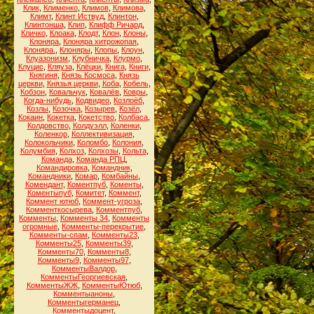
Клик
,
Клименко
,
Климов
,
Климова
,
Климт
,
Клинт Иствуд
,
Клинтон
,
Клинтонша
,
Клип
,
Клифф Ричард
,
Кличко
,
Клоака
,
Клодт
,
Клон
,
Клоны
,
Клоняра
,
Клоняра хитрожопая
,
Клоняра.
,
Клоняры
,
Клопы
,
Клоун
,
Клуазонизм
,
Клубничка
,
Клурмо
,
Клуцис
,
Кляуза
,
Клёцки
,
Книга
,
Книги
,
Княгиня
,
Князь Космоса
,
Князь
церкви
,
Князья церкви
,
Коба
,
Кобель
,
Кобзон
,
Ковальчук
,
Ковалёв
,
Ковры
,
Когда-нибудь
,
Кодвидео
,
Козлоёб
,
Козлы
,
Козочка
,
Козырев
,
Козёл
,
Кокаин
,
Кокетка
,
Кокетство
,
Колбаса
,
Колдовство
,
Колдуэлл
,
Коленки
,
Коленкор
,
Коллективизация
,
Колокольчики
,
Коломбо
,
Колония
,
Колумбия
,
Колхоз
,
Колхозы
,
Кольта
,
Команда
,
Команда РПЦ
,
Командировка
,
Командник
,
Командники
,
Комар
,
Комбайны
,
Комендант
,
Коментпуб
,
Коменты
,
Коментыпуб
,
Комитет
,
Коммент
,
Коммент ютюб
,
Коммент-угроза
,
Комменткосырева
,
Комментпуб
,
Комменты
,
Комменты 34
,
Комменты
огромные
,
Комменты-перекрытие
,
Комменты-спам
,
Комменты23
,
Комменты25
,
Комменты39
,
Комменты70
,
Комменты8
,
Комменты9
,
Комменты97
,
КомментыВалдор
,
КомментыГеоргиевская
,
КомментыЖЖ
,
КомментыЮтюб
,
Комментыаноны
,
Комментыгерманец
,
Комментыдоцент
,