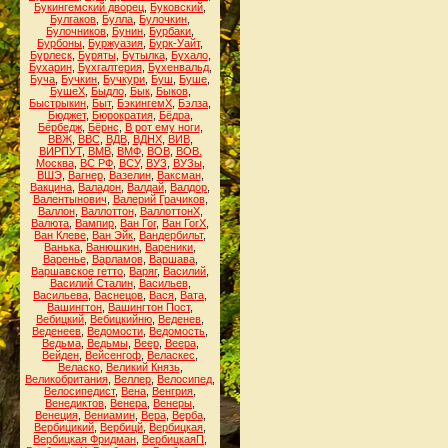
Букингемский дворец
,
Буковский
,
Булгаков
,
Булла
,
Булочкин
,
Булочников
,
Бунин
,
Бурбаки
,
Бурбоны
,
Буржуазия
,
Бурк-Уайт
,
Бурлеск
,
Буряты
,
Бутылка
,
Бухало
,
Бухарин
,
Бухгалтерия
,
Бухенвальд
,
Буча
,
Бучкин
,
Бучкури
,
Буш
,
Буше
,
БушеХ
,
Быдло
,
Бык
,
Быков
,
Быстрыкин
,
Быт
,
БэкингемХ
,
Бэлза
,
Бюджет
,
Бюрократия
,
Бёдра
,
Бёрбедж
,
Бёрнс
,
В рот ему ноги
,
ВВЖ
,
ВВС
,
ВДВ
,
ВДНХ
,
ВИВ
,
ВИРПУТ
,
ВМВ
,
ВМФ
,
ВОВ
,
ВОВ.
Москва
,
ВС РФ
,
ВСУ
,
ВУЗ
,
ВУЗы
,
ВШЭ
,
Вагнер
,
Вазелин
,
Ваксман
,
Вакцина
,
Валадон
,
Валдай
,
Валдор
,
Валентынович
,
Валерий Грачиков
,
Валлон
,
Валлоттон
,
ВаллоттонХ
,
Валюта
,
Вампир
,
Ван Гог
,
Ван ГогХ
,
Ван Клеве
,
Ван Эйк
,
Вандербильт
,
Ванька
,
Ванюшкин
,
Вареники
,
Варенье
,
Варламов
,
Варшава
,
Варшавское гетто
,
Варяг
,
Василий
,
Василий Сталин
,
Васильев
,
Васильева
,
Васнецов
,
Вася
,
Вата
,
Вашингтон
,
Вашингтон Пост
,
Вебицкий
,
Вебицкийню
,
Веденев
,
Веденеев
,
Ведомости
,
Ведомость
,
Ведьма
,
Ведьмы
,
Веер
,
Веера
,
Вейден
,
Вейсенгоф
,
Веласкес
,
Веласко
,
Великий Князь
,
Великобритания
,
Веллер
,
Велосипед
,
Велосипедист
,
Вена
,
Венгрия
,
Венедиктов
,
Венера
,
Венеры
,
Венеция
,
Вениамин
,
Вера
,
Верба
,
Вербицикий
,
Вербицй
,
Вербицкая
,
Вербицкая Фридман
,
ВербицкаяП
,