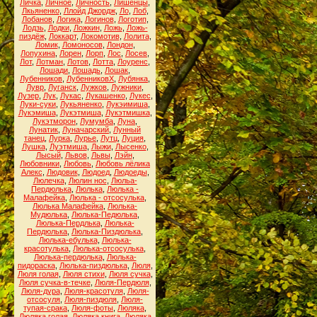
Личка
,
Личное
,
Личность
,
Лишенцы
,
Лкьяненко
,
Ллойд Джордж
,
Ло
,
Лоб
,
Лобанов
,
Логика
,
Логинов
,
Логотип
,
Лодзь
,
Лодки
,
Ложкин
,
Ложь
,
Ложь-
пиздёж
,
Локкарт
,
Локомотив
,
Лолита
,
Ломик
,
Ломоносов
,
Лондон
,
Лопухина
,
Лорен
,
Лорп
,
Лос
,
Лосев
,
Лот
,
Лотман
,
Лотов
,
Лотта
,
Лоуренс
,
Лошади
,
Лошадь
,
Лошак
,
Лубенников
,
ЛубенниковХ
,
Лубянка
,
Лувр
,
Луганск
,
Лужков
,
Лужники
,
Лузер
,
Лук
,
Лукас
,
Лукашенко
,
Лукес
,
Луки-суки
,
Лукьяненко
,
Лукэимиша
,
Лукэмиша
,
Лукэтмиша
,
Лукэтмишка
,
Лукэтморон
,
Лумумба
,
Луна
,
Лунатик
,
Луначарский
,
Лунный
танец
,
Лурка
,
Лурье
,
Лутц
,
Луция
,
Лушка
,
Луэтмиша
,
Лыжи
,
Лысенко
,
Лысый
,
Львов
,
Львы
,
Лэйн
,
Любовники
,
Любовь
,
Любовь лёлика
Алекс
,
Людовик
,
Людоед
,
Людоеды
,
Люлечка
,
Люлин нос
,
Люльа-
Пердюлька
,
Люлька
,
Люлька -
Малафейка
,
Люлька - отсосулька
,
Люлька Малафейка
,
Люлька-
Мудюлька
,
Люлька-Педюлька
,
Люлька-Пердлька
,
Люлька-
Пердюлька
,
Люлька-Пиздюлька
,
Люлька-ебулька
,
Люлька-
красотулька
,
Люлька-отсосулька
,
Люлька-пердюлька
,
Люлька-
пидораска
,
Люлька-пиздюлька
,
Люля
,
Люля голая
,
Люля стихи
,
Люля сучка
,
Люля сучка-в-течке
,
Люля-Пердюля
,
Люля-дура
,
Люля-красотуля
,
Люля-
отсосуля
,
Люля-пиздюля
,
Люля-
тупая-срака
,
Люля-фоты
,
Люляка
,
Люляка голая
,
Люляка книга
,
Люляка