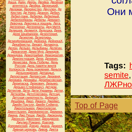
согл
Даша
,
Даян
,
Дверь
,
Двойка
,
Двойная
агентесса
,
Двойра
,
Дворецкий
,
Они 
Дворжак
,
Дворянство
,
Двучлен
,
Де
Кюстин
,
Де Ниро
,
Деанон
,
Дебил
,
Дебил-панк
,
Дебилки
,
Дебилный
,
Дебилообразы
,
Дебилы
,
Девиант
,
Девочка
,
Девочка и лошадь
,
Дега
,
Дегенерат
,
Дегенераты
,
Дед Митя
,
Дедищев
,
Дедмитя
,
Дедушка
,
Деев
,
Деев Шкабарнюк
,
Дезентерия
,
Дезертир
,
Дезертиры
,
Дезинформация
,
Дейнека
,
ДейнекаХ
,
Декабристы
,
Декарт
,
Делакруа
,
Делон
,
Дельво
,
Дельфины
,
Делягин
,
Демагогия
,
Деми Мур
,
Демидов
,
Демидова
,
Демография
,
Демократия
,
Демонстрация
,
Дени
,
Деникин
,
Денисова
,
День Победы
,
День
Tags:
России
,
День памяти жертв
Холокоста
,
День рождения
,
Деньги
,
semite
Деньрождения
,
Депардье
,
Депортация
,
Депрессия
,
Деревня
,
Держава
,
Державы
,
Дерибасовская
,
ЛЖРно
Дерипаска
,
Деркович
,
Дерьмо
,
Дерьмо-Стейнкрауз
,
Детдом
,
Детектив
,
Дети
,
Дети Украины
,
Детки
,
Деткоёбы
,
Детоторговец
,
Детсад
,
Детская смертность
,
Дефицит
,
Дешёвка
,
Джаз
,
Джанго
,
Джеймс
,
Top of Page
Джейн Пауэлл
,
Джейн Сеймур
,
Джентельмен
,
Джентилески
,
Джентльмен
,
Джефферсон
,
Джимми
,
Джина
,
Джо Пеши
,
Джобс
,
Джоконда
,
Джонсон
,
Джоплинг
,
Джорджоне
,
Джулио Романо
,
Дзагоев
,
Дзержинский
,
Дзюдо
,
Диана
,
Диарея
,
Дивная церковь
,
Дивов
,
Диета