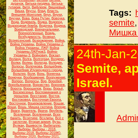
дурачок
,
Витька-пиздяка
,
Витька-
тупарик
,
Витя
,
Вифлеем
,
Вишневый
,
Tags:
Виька
,
Вкусы
,
Влад
,
Власть
,
Внешняя Монголия
,
Внук
,
Внуки
,
Внучки
,
Вова
,
Вова Путин
,
Вовочка
,
semite
Вода
,
Водевиль
,
Водка
,
Водород
,
Водородная бомба
,
Водочка
,
Водяра
,
Воеводский
,
Военачальники
,
Мишка
Военнопленные
,
Вождь
,
Возбудимость
,
Возврат
,
Вознесенский
,
Возрождение
,
Война
,
Война Украины
,
Война Украины-2
,
Война Украины. ЛЖР
,
Война
24th-Jan-
Украины.ЛЖРнов3
,
Война-
Украины-3
,
Войнович
,
Вокзал
,
Воланд
,
Волга
,
Волгоград
,
Волдерс
,
Волки
,
Волны
,
Вологда
,
Володин
,
Semite, a
Волосы
,
Волочкова
,
Волшебник
,
Волшебник Изумрудного города
,
Вольтер
,
Воля
,
Вонь
,
Вонючка
,
Вонючки
,
Воображение
,
Вооружение
,
Israel.
Вопрос
,
Вопросы
,
Вор
,
Воробей
,
Воробьянинов
,
Воровство
,
Воронеж
,
Ворота
,
Ворошилов
,
Воры
,
Ворьё
,
Воскресенье
,
Воспоминания о
прошлом
,
Восстание
,
Восток
,
Востоковед
,
Восточная Европа
,
Восточное
,
Воцерковление
,
Вошак
,
Воши
,
Вошь. Мишка скотина
,
Вперде
,
Враги
,
Врангель
,
Врачи
,
Врубель
,
Вселенная
,
Вселеннная
,
Всех
Admin
банить
,
Всортире
,
Всхлипы
,
Всё с
заглотом
,
Вторая армия
,
Вузы
,
Вулкан
,
Вшивости
,
Выбегалло
,
Выборы
,
Выборы - 2018
,
Выборы-2018
,
Выборы-2018Ю
,
Выборы-2020
,
Выборы-2021
,