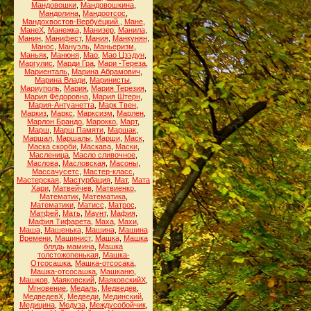
Мандовошки
,
Мандовошкина
,
Мандолина
,
Мандоотсос
,
Мандохвостов-Вербуёцкий.
,
Мане
,
МанеХ
,
Манежка
,
Манизер
,
Манила
,
Манин
,
Манифест
,
Мания
,
Манкунян
,
Манос
,
Мануэль
,
Маньеризм
,
Маньяк
,
Манюня
,
Мао
,
Мао Цзэдун
,
Маргулис
,
Марди Гра
,
Мари -Тереза
,
Мариенталь
,
Марина Абрамович
,
Марина Влади
,
Маринисты
,
Мариуполь
,
Мария
,
Мария Терезия
,
Мария Фёдоровна
,
Мария Штерн
,
Мария-Антуанетта
,
Марк Твен
,
Маркиз
,
Маркс
,
Марксизм
,
Марлен
,
Марлон Брандо
,
Марокко
,
Март
,
Марш
,
Марш Памяти
,
Маршак
,
Маршал
,
Маршалы
,
Марши
,
Маск
,
Маска скорби
,
Маскава
,
Маски
,
Масленица
,
Масло сливочное
,
Маслова
,
Масловская
,
Масоны
,
Массачусетс
,
Мастер-класс
,
Мастерская
,
Мастурбация
,
Мат
,
Мата
Хари
,
Матвейчев
,
Матвиенко
,
Математик
,
Математика
,
Математики
,
Матисс
,
Матрос
,
Матфей
,
Мать
,
Маунт
,
Мафия
,
Мафия Тифарета
,
Маха
,
Махи
,
Маша
,
Машенька
,
Машина
,
Машина
Времени
,
Машинист
,
Машка
,
Машка
блядь мамина
,
Машка
толстожопенькая
,
Машка-
Отсосашка
,
Машка-отсосака
,
Машка-отсосашка
,
Машканю
,
Машков
,
Маяковский
,
МаяковскийХ
,
Мгновение
,
Медаль
,
Медведев
,
МедведевХ
,
Медведи
,
Мединский
,
Медицина
,
Медуза
,
Междусобойчик
,