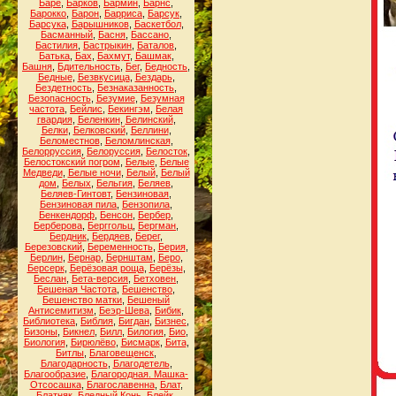
Баре
,
Барков
,
Бармин
,
Барнс
,
Барокко
,
Барон
,
Барриса
,
Барсук
,
Барсука
,
Барышников
,
Баскетбол
,
Басманный
,
Басня
,
Бассано
,
Бастилия
,
Бастрыкин
,
Баталов
,
Батька
,
Бах
,
Бахмут
,
Башмак
,
Башня
,
Бдительность
,
Бег
,
Бедность
,
Бедные
,
Безвкусица
,
Бездарь
,
Бездетность
,
Безнаказанность
,
Безопасность
,
Безумие
,
Безумная
частота
,
Бейлис
,
Бекингэм
,
Белая
гвардия
,
Беленкин
,
Белинский
,
Белки
,
Белковский
,
Беллини
,
Беломестнов
,
Беломлинская
,
Белорруссия
,
Белоруссия
,
Белосток
,
Белостокский погром
,
Белые
,
Белые
Медведи
,
Белые ночи
,
Белый
,
Белый
дом
,
Белых
,
Бельгия
,
Беляев
,
Беляев-Гинтовт
,
Бензиновая
,
Бензиновая пила
,
Бензопила
,
Бенкендорф
,
Бенсон
,
Бербер
,
Берберова
,
Берггольц
,
Бергман
,
Бердник
,
Бердяев
,
Берег
,
Березовский
,
Беременность
,
Берия
,
Берлин
,
Бернар
,
Бернштам
,
Беро
,
Берсерк
,
Берёзовая роща
,
Берёзы
,
Беслан
,
Бета-версия
,
Бетховен
,
Бешеная Частота
,
Бешенство
,
Бешенство матки
,
Бешеный
Антисемитизм
,
Беэр-Шева
,
Бибик
,
Библиотека
,
Библия
,
Бигдан
,
Бизнес
,
Бизоны
,
Бикнел
,
Билл
,
Билогия
,
Био
,
Биология
,
Бирюлёво
,
Бисмарк
,
Бита
,
Битлы
,
Благовещенск
,
Благодарность
,
Благодетель
,
Благообразие
,
Благородная. Машка-
Отсосашка
,
Благославенна
,
Блат
,
Блатняк
,
Бледный Конь
,
Блейк
,