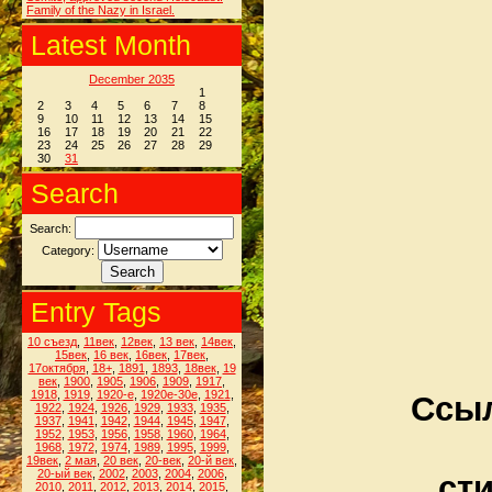
Family of the Nazy in Israel.
Latest Month
December 2035
1
2
3
4
5
6
7
8
9
10
11
12
13
14
15
16
17
18
19
20
21
22
23
24
25
26
27
28
29
30
31
Search
Search:
Category:
Entry Tags
10 съезд
,
11век
,
12век
,
13 век
,
14век
,
15век
,
16 век
,
16век
,
17век
,
17октября
,
18+
,
1891
,
1893
,
18век
,
19
век
,
1900
,
1905
,
1906
,
1909
,
1917
,
1918
,
1919
,
1920-е
,
1920е-30е
,
1921
,
Ссыл
1922
,
1924
,
1926
,
1929
,
1933
,
1935
,
1937
,
1941
,
1942
,
1944
,
1945
,
1947
,
1952
,
1953
,
1956
,
1958
,
1960
,
1964
,
1968
,
1972
,
1974
,
1989
,
1995
,
1999
,
19век
,
2 мая
,
20 век
,
20-век
,
20-й век
,
20-ый век
,
2002
,
2003
,
2004
,
2006
,
ст
2010
,
2011
,
2012
,
2013
,
2014
,
2015
,