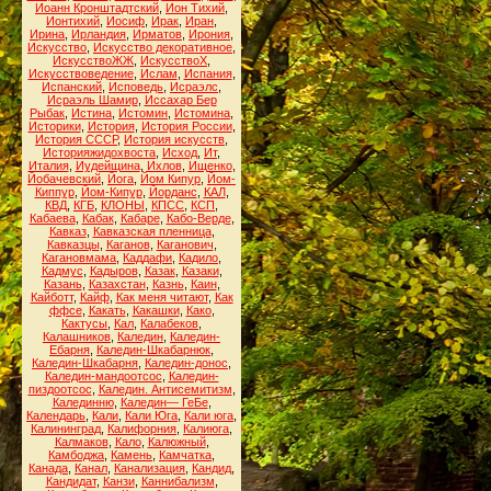
Иоанн Кронштадтский
,
Ион Тихий
,
Ионтихий
,
Иосиф
,
Ирак
,
Иран
,
Ирина
,
Ирландия
,
Ирматов
,
Ирония
,
Искусство
,
Искусство декоративное
,
ИскусствоЖЖ
,
ИскусствоХ
,
Искусствоведение
,
Ислам
,
Испания
,
Испанский
,
Исповедь
,
Исраэлс
,
Исраэль Шамир
,
Иссахар Бер
Рыбак
,
Истина
,
Истомин
,
Истомина
,
Историки
,
История
,
История России
,
История СССР
,
История искусств
,
Историяжидохвоста
,
Исход
,
Ит
,
Италия
,
Иудейщина
,
Ихлов
,
Ищенко
,
Йобачевский
,
Йога
,
Йом Кипур
,
Йом-
Киппур
,
Йом-Кипур
,
Йорданс
,
КАЛ
,
КВД
,
КГБ
,
КЛОНЫ
,
КПСС
,
КСП
,
Кабаева
,
Кабак
,
Кабаре
,
Кабо-Верде
,
Кавказ
,
Кавказская пленница
,
Кавказцы
,
Каганов
,
Каганович
,
Кагановмама
,
Каддафи
,
Кадило
,
Кадмус
,
Кадыров
,
Казак
,
Казаки
,
Казань
,
Казахстан
,
Казнь
,
Каин
,
Кайботт
,
Кайф
,
Как меня читают
,
Как
ффсе
,
Какать
,
Какашки
,
Како
,
Кактусы
,
Кал
,
Калабеков
,
Калашников
,
Каледин
,
Каледин-
Ебарня
,
Каледин-Шкабарнюк
,
Каледин-Шкабарня
,
Каледин-донос
,
Каледин-мандоотсос
,
Каледин-
пиздоотсос
,
Каледин. Антисемитизм
,
Калединню
,
Каледин— ГеБе
,
Календарь
,
Кали
,
Кали Юга
,
Кали юга
,
Калининград
,
Калифорния
,
Калиюга
,
Калмаков
,
Кало
,
Калюжный
,
Камбоджа
,
Камень
,
Камчатка
,
Канада
,
Канал
,
Канализация
,
Кандид
,
Кандидат
,
Канзи
,
Каннибализм
,