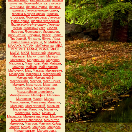
минетка
,
Люляка-Монтаж
,
Люляка-
Отсосака
,
Люляка-Хуяка
,
Люляка-
идиотка
,
Люляка-мокрая срака
,
Люляка-мокрая-срака
,
Люляка-
отсосака
,
Люляка-срака
,
Люляка-
тупая-срака
,
Люляка-хуесосака
,
Люляка-хуй-ей-в-сраку
,
Люляка-
хуяка
,
Люляка=Хуяка
,
Люляч
,
Люмьер
,
Люстрация
,
Люццифер
,
Лягушатник
,
Лягушка
,
Лялёк
,
Ляпис-
Трубецкой
,
Ляпкало
,
Лёлик
,
Лёха
,
Лёша-свинья-хороша
,
М
,
МАКАКА
,
МАКАКО
,
МАТАН
,
МАТАНючки
,
МВД
,
МГУ
,
МИТ
,
МИФИ
,
МОМА
,
МРОТ
,
МФТИ
,
МХАТ
,
Мавзолей
,
Магадан
,
Магнаты
,
Магнитский
,
Магнум
,
Магомаев
,
Мадовошки
,
Мадонна
,
Мазохист
,
Маиуполь
,
Май
,
Майдан
,
Майерс
,
Майков
,
Майн Кампф
,
Майсурян
,
Мак
,
Макака
,
Макаревич
,
Макарова
,
Макароны
,
Маковецкий
,
Маковский
,
Маковский В
,
МаковскийХ
,
Макрон
,
Макс Эрнст
,
Максим
,
Максимов
,
Макспарк
,
Малафейка
,
Малафейкины
,
Малафейные шестёрки.
,
Малафейный
,
Малафья
,
Малевич
,
Маленков
,
Малер
,
Малка
,
Малофейкин
,
Мальвина
,
Мальгин
,
Мальцев
,
Мальчевский
,
Мальчик
,
Мальчиш
,
Малютин
,
Малявин
,
МалявинХ
,
Мама
,
Мамаша
,
Мамашка
,
Мамина паскуда
,
Маммен
,
Маммуся Стребкова
,
Мамонтов
,
Мамочка
,
Мамуся
,
Мамуся Хуйла
,
Мамут
,
Манда
,
Мандела
,
Мандель
,
Мандельштам
,
Мандовошка
,