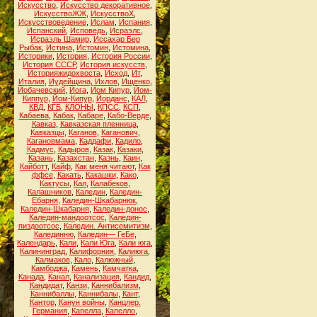
Искусство
,
Искусство декоративное
,
ИскусствоЖЖ
,
ИскусствоХ
,
Искусствоведение
,
Ислам
,
Испания
,
Испанский
,
Исповедь
,
Исраэлс
,
Исраэль Шамир
,
Иссахар Бер
Рыбак
,
Истина
,
Истомин
,
Истомина
,
Историки
,
История
,
История России
,
История СССР
,
История искусств
,
Историяжидохвоста
,
Исход
,
Ит
,
Италия
,
Иудейщина
,
Ихлов
,
Ищенко
,
Йобачевский
,
Йога
,
Йом Кипур
,
Йом-
Киппур
,
Йом-Кипур
,
Йорданс
,
КАЛ
,
КВД
,
КГБ
,
КЛОНЫ
,
КПСС
,
КСП
,
Кабаева
,
Кабак
,
Кабаре
,
Кабо-Верде
,
Кавказ
,
Кавказская пленница
,
Кавказцы
,
Каганов
,
Каганович
,
Кагановмама
,
Каддафи
,
Кадило
,
Кадмус
,
Кадыров
,
Казак
,
Казаки
,
Казань
,
Казахстан
,
Казнь
,
Каин
,
Кайботт
,
Кайф
,
Как меня читают
,
Как
ффсе
,
Какать
,
Какашки
,
Како
,
Кактусы
,
Кал
,
Калабеков
,
Калашников
,
Каледин
,
Каледин-
Ебарня
,
Каледин-Шкабарнюк
,
Каледин-Шкабарня
,
Каледин-донос
,
Каледин-мандоотсос
,
Каледин-
пиздоотсос
,
Каледин. Антисемитизм
,
Калединню
,
Каледин— ГеБе
,
Календарь
,
Кали
,
Кали Юга
,
Кали юга
,
Калининград
,
Калифорния
,
Калиюга
,
Калмаков
,
Кало
,
Калюжный
,
Камбоджа
,
Камень
,
Камчатка
,
Канада
,
Канал
,
Канализация
,
Кандид
,
Кандидат
,
Канзи
,
Каннибализм
,
Каннибаллы
,
Каннибалы
,
Кант
,
Кантор
,
Канун войны
,
Канцлер.
Германия
,
Капелла
,
Капелло
,