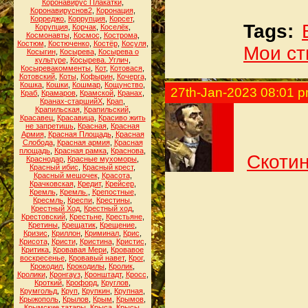
Коронавирус Плакатки
,
Коронавируснов2
,
Коронация
,
Корреджо
,
Коррупция
,
Корсет
,
Tags:
Корупция
,
Корчак
,
Коселёк
,
Космонавты
,
Космос
,
Кострома
,
Костюм
,
Костюченко
,
Костёр
,
Косуля
,
Мои ст
Косыгин
,
Косырева
,
Косырева о
культуре
,
Косырева. Углич
,
Косыревакомменты
,
Кот
,
Котовася
,
Котовский
,
Коты
,
Кофырин
,
Кочерга
,
Кошка
,
Кошки
,
Кошмар
,
Кощунство
,
27th-Jan-2023 08:01 
Краб
,
Крамаров
,
Крамской
,
Кранах
,
Кранах-старшийХ
,
Крап
,
Крапильская
,
Крапильский
,
Красавец
,
Красавица
,
Красиво жить
не запретишь
,
Красная
,
Красная
Армия
,
Красная Площадь
,
Красная
Слобода
,
Красная армия
,
Красная
площадь
,
Красная рамка
,
Краснова
,
Скотин
Краснодар
,
Красные мухоморы
,
Красный ибис
,
Красный крест
,
Красный мешочек
,
Красота
,
Крачковская
,
Кредит
,
Крейсер
,
Кремль
,
Кремль.
,
Крепостные
,
Кресмль
,
Креспи
,
Крестины
,
Крестный Ход
,
Крестный ход
,
Крестовский
,
Крестьне
,
Крестьяне
,
Кретины
,
Крещатик
,
Крещение
,
Кризис
,
Криллон
,
Криминал
,
Крис
,
Крисота
,
Кристи
,
Кристина
,
Кристис
,
Критика
,
Кровавая Мери
,
Кровавое
воскресенье
,
Кровавый навет
,
Крог
,
Крокодил
,
Крокодилы
,
Кролик
,
Кролики
,
Кронгауз
,
Кронштадт
,
Кросс
,
Кроткий
,
Крофорд
,
Круглов
,
Крумгольд
,
Круп
,
Крупкин
,
Крупная
,
Крыжополь
,
Крылов
,
Крым
,
Крымов
,
Крымские татары
,
Крыса
,
Крысы
,