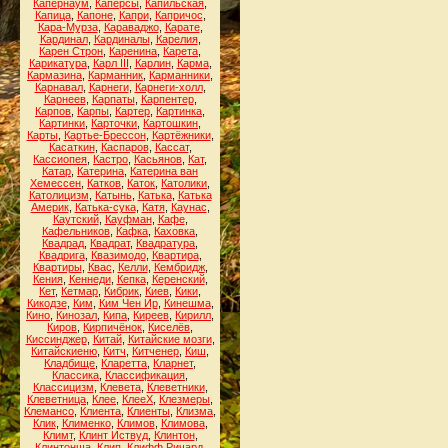
Капернаум
,
Каперсы
,
Капильская
,
Капица
,
Капоне
,
Капри
,
Капричос
,
Кара-Мурза
,
Караваджо
,
Карате
,
Кардинал
,
Кардиналы
,
Карелия
,
Карен Строн
,
Каренина
,
Карета
,
Карикатура
,
Карл III
,
Карлин
,
Карма
,
Кармазина
,
Карманник
,
Карманники
,
Карнавал
,
Карнеги
,
Карнеги-холл
,
Карнеев
,
Карпаты
,
Карпентер
,
Карпов
,
Карпы
,
Картер
,
Картинка
,
Картинки
,
Карточки
,
Картошкин
,
Карты
,
Картье-Брессон
,
Картёжники
,
Касаткин
,
Каспаров
,
Кассат
,
Кассиопея
,
Кастро
,
Касьянов
,
Кат
,
Катар
,
Катерина
,
Катерина ван
Хемессен
,
Катков
,
Каток
,
Католики
,
Католицизм
,
Катынь
,
Катька
,
Катька
Америк
,
Катька-сука
,
Катя
,
Каунас
,
Каутский
,
Кауфман
,
Кафе
,
Кафельников
,
Кафка
,
Каховка
,
Квадрад
,
Квадрат
,
Квадратура
,
Квадрига
,
Квазимодо
,
Квартира
,
Квартиры
,
Квас
,
Келли
,
Кембридж
,
Кения
,
Кеннеди
,
Кепка
,
Керенский
,
Кет
,
Кетмар
,
Кибрик
,
Киев
,
Кики
,
Кикодзе
,
Ким
,
Ким Чен Ир
,
Кинешма
,
Кино
,
Кинозал
,
Кипа
,
Киреев
,
Кирилл
,
Киров
,
Кирпичёнок
,
Киселёв
,
Киссинджер
,
Китай
,
Китайские мозги
,
Китайскиеню
,
Китч
,
Китченер
,
Киш
,
Кладбище
,
Кларетта
,
Кларнет
,
Классика
,
Классификация
,
Классицизм
,
Клевета
,
Клеветники
,
Клеветница
,
Клее
,
КлееХ
,
Клезмеры
,
Клемансо
,
Клиента
,
Клиенты
,
Клизма
,
Клик
,
Клименко
,
Климов
,
Климова
,
Климт
,
Клинт Иствуд
,
Клинтон
,
Клинтонша
,
Клип
,
Клифф Ричард
,