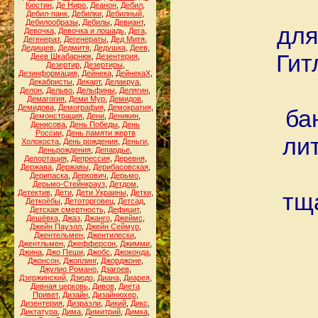
Кюстин
,
Де Ниро
,
Деанон
,
Дебил
,
Дебил-панк
,
Дебилки
,
Дебилный
,
Дебилообразы
,
Дебилы
,
Девиант
,
для
Девочка
,
Девочка и лошадь
,
Дега
,
Дегенерат
,
Дегенераты
,
Дед Митя
,
Дедищев
,
Дедмитя
,
Дедушка
,
Деев
,
Гит
Деев Шкабарнюк
,
Дезентерия
,
Дезертир
,
Дезертиры
,
Дезинформация
,
Дейнека
,
ДейнекаХ
,
Декабристы
,
Декарт
,
Делакруа
,
Делон
,
Дельво
,
Дельфины
,
Делягин
,
Демагогия
,
Деми Мур
,
Демидов
,
Демидова
,
Демография
,
Демократия
,
ба
Демонстрация
,
Дени
,
Деникин
,
Денисова
,
День Победы
,
День
России
,
День памяти жертв
ли
Холокоста
,
День рождения
,
Деньги
,
Деньрождения
,
Депардье
,
Депортация
,
Депрессия
,
Деревня
,
Держава
,
Державы
,
Дерибасовская
,
Дерипаска
,
Деркович
,
Дерьмо
,
Дерьмо-Стейнкрауз
,
Детдом
,
Детектив
,
Дети
,
Дети Украины
,
Детки
,
тщ
Деткоёбы
,
Детоторговец
,
Детсад
,
Детская смертность
,
Дефицит
,
Дешёвка
,
Джаз
,
Джанго
,
Джеймс
,
Джейн Пауэлл
,
Джейн Сеймур
,
Джентельмен
,
Джентилески
,
Джентльмен
,
Джефферсон
,
Джимми
,
Джина
,
Джо Пеши
,
Джобс
,
Джоконда
,
Джонсон
,
Джоплинг
,
Джорджоне
,
Джулио Романо
,
Дзагоев
,
Дзержинский
,
Дзюдо
,
Диана
,
Диарея
,
Дивная церковь
,
Дивов
,
Диета
Привет
,
Дизайн
,
Дизайнюхер
,
Дизентерия
,
Дизраэли
,
Дикий
,
Дикс
,
Диктатура
,
Дима
,
Димитрий
,
Димка
,