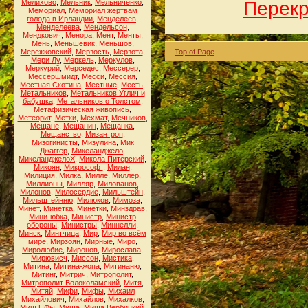
Мелихово
,
Мельник
,
Мельниченко
,
Перек
Мемориал
,
Мемориал жертвам
голода в Ирландии
,
Менделеев
,
Менделеева
,
Мендельсон
,
Мендкович
,
Менора
,
Мент
,
Менты
,
Мень
,
Меньшевик
,
Меньшов
,
Мережковский
,
Мерзость
,
Мерзота
,
Top of Page
Мери Лу
,
Меркель
,
Меркулов
,
Меркурий
,
Мерседес
,
Мессерер
,
Мессершмидт
,
Месси
,
Мессия
,
Местная Скотина
,
Местные
,
Месть
,
Метальников
,
Метальников Углич и
бабушка
,
Метальников о Толстом
,
Метафизическая живопись
,
Метеорит
,
Метки
,
Мехмат
,
Мечников
,
Мещане
,
Мещанин
,
Мещанка
,
Мещанство
,
Мизантроп
,
Мизогинисты
,
Мизулина
,
Мик
Джаггер
,
Микеланджело
,
МикеланджелоХ
,
Микола Питерский
,
Микоян
,
Микрософт
,
Милан
,
Милиция
,
Милка
,
Милле
,
Миллер
,
Миллионы
,
Милляр
,
Милованов
,
Милонов
,
Милосердие
,
Мильштейн
,
Мильштейнню
,
Милюков
,
Мимоза
,
Минет
,
Минетка
,
Минетки
,
Минздрав
,
Мини-юбка
,
Министр
,
Министр
обороны
,
Министры
,
Миннелли
,
Минск
,
Минтчица
,
Мир
,
Мир во всём
мире
,
Мирзоян
,
Мирные
,
Миро
,
Миролюбие
,
Миронов
,
Мирослава
,
Мирювисч
,
Миссон
,
Мистика
,
Митина
,
Митина-жопа
,
Митинаню
,
Митинг
,
Митрич
,
Митрополит
,
Митрополит Волоколамский
,
Митя
,
Митяй
,
Мифи
,
Мифы
,
Михаил
Михайлович
,
Михайлов
,
Михалков
,
Миш.ПФы
,
Миша
,
Миша Вербицкий
,