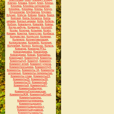
Кличко
,
Клоака
,
Клодт
,
Клон
,
Клоны
,
Клоняра
,
Клоняра хитрожопая
,
Клоняра.
,
Клоняры
,
Клопы
,
Клоун
,
Клуазонизм
,
Клубничка
,
Клурмо
,
Клуцис
,
Кляуза
,
Клёцки
,
Книга
,
Книги
,
Княгиня
,
Князь Космоса
,
Князь
церкви
,
Князья церкви
,
Коба
,
Кобель
,
Кобзон
,
Ковальчук
,
Ковалёв
,
Ковры
,
Когда-нибудь
,
Кодвидео
,
Козлоёб
,
Козлы
,
Козочка
,
Козырев
,
Козёл
,
Кокаин
,
Кокетка
,
Кокетство
,
Колбаса
,
Колдовство
,
Колдуэлл
,
Коленки
,
Коленкор
,
Коллективизация
,
Колокольчики
,
Коломбо
,
Колония
,
Колумбия
,
Колхоз
,
Колхозы
,
Кольта
,
Команда
,
Команда РПЦ
,
Командировка
,
Командник
,
Командники
,
Комар
,
Комбайны
,
Комендант
,
Коментпуб
,
Коменты
,
Коментыпуб
,
Комитет
,
Коммент
,
Коммент ютюб
,
Коммент-угроза
,
Комменткосырева
,
Комментпуб
,
Комменты
,
Комменты 34
,
Комменты
огромные
,
Комменты-перекрытие
,
Комменты-спам
,
Комменты23
,
Комменты25
,
Комменты39
,
Комменты70
,
Комменты8
,
Комменты9
,
Комменты97
,
КомментыВалдор
,
КомментыГеоргиевская
,
КомментыЖЖ
,
КомментыЮтюб
,
Комментыаноны
,
Комментыгерманец
,
Комментыдоцент
,
Комментыжидохвост
,
Комментыжуравков
,
Комментызакрыты
,