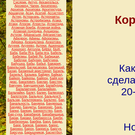
Сисярик
,
Артур
,
Архангельск
,
Архимед. Чапек
,
Архипенко
,
Архипов
,
Архипова
,
Архитектура
,
Аршакуни
,
Асад
,
Асатий
,
Ассистент
,
Кор
Астер
,
Астрахань
,
Астронавты
,
Астрономы
,
Астрофизика
,
Атака
,
Атаки
,
Атеизм
,
Атеисты
,
Атлантида
,
Атомная бомба
,
Атомная война
,
Атомная подлодка
,
Аукционы
,
Аутизм
,
Афанасьев
,
Афганистан
,
Афедрон
,
Афины
,
Афоризмы
,
Африка
,
Ахмадулина
,
Ахматова
,
Ахуеев
,
Ахуеево
,
Ацтеки
,
Ашкенази
,
Аэропорт
,
Аятолла
,
БАБЫ
,
БЫК
,
Баба
,
Баба-Яга
,
Баба-яга
,
Бабель
,
Бабизмы
,
Бабий Яр
,
Бабицкая
,
Бабочки
,
Бабурин
,
Бабучина
,
Бабушка
,
Бабы
,
Бабьё
,
Бавария
,
Как
Бавильский
,
Багдасарова
,
Багрицкий
,
Базар
,
Базарный аристократ
,
Базиль
,
БазильХ
,
Базыма
,
Байден
,
Байкал
,
сдела
Байкер
,
Байкеры
,
Байрон
,
Байя кон
диас
,
Бакалович
,
Баклан
,
Бакстер
,
Бакунин
,
Бакушинская
,
Балабурда
,
20
Балалаечник
,
Балалайкин
,
Балалайкн
,
Балет
,
Балин
,
Балморал
,
Балотелли
,
Бальдунг
,
БальдунгХ
,
Бальзак
,
Бальтерманц
,
Бальтюс
,
Бан
,
Банальность
,
Бандера
,
Бандерша
,
Банджо
,
Бандиты
,
Банионис
,
Банк
,
Банки
,
Банкир
,
Банкротство
,
Баня
,
Бар-сука
,
Барабанов
,
Барабанщица
,
Барак
,
Бараки
,
Барбаросса
,
Барби
,
Барбизонцы
,
Барбра
,
Бард
,
Барды
,
Но
Баре
,
Барков
,
Бармин
,
Барнс
,
Барокко
,
Барон
,
Барриса
,
Барсук
,
Барсука
,
Барышников
,
Баскетбол
,