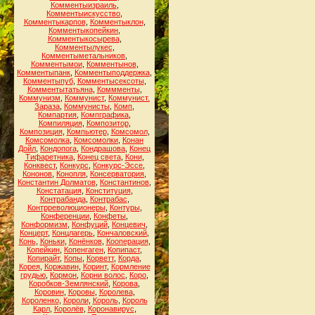
Комментыизраиль
,
Комментыискусство
,
Комментыкарпов
,
Комментыклон
,
Комментыкопейкин
,
Комментыкосырева
,
Комментылукес
,
Комментыметальников
,
Комментымои
,
Комментынов
,
Комментыпанк
,
Комментыподдержка
,
Комментыпуб
,
Комментысексоты
,
Комментытатьяна
,
Коммменты
,
Коммунизм
,
Коммунист
,
Коммунист.
Зараза
,
Коммунисты
,
Комп
,
Компартия
,
Компграфика
,
Компиляция
,
Композитор
,
Композиция
,
Компьютер
,
Комсомол
,
Комсомолка
,
Комсомолки
,
Конан
Дойл
,
Кондопога
,
Кондрашова
,
Конец
Тифаретника
,
Конец света
,
Кони
,
Конквест
,
Конкурс
,
Конкурс-Эссе
,
Кононов
,
Конопля
,
Консерватория
,
Константин Долматов
,
Константинов
,
Констатация
,
Конституция
,
Контрабанда
,
Контрабас
,
Контрреволюционеры
,
Контуры
,
Конференции
,
Конфеты
,
Конформизм
,
Конфуций
,
Концевич
,
Концерт
,
Концлагерь
,
Кончаловский
,
Конь
,
Коньки
,
Конёнков
,
Кооперация
,
Копейкин
,
Копенгаген
,
Копипаст
,
Копирайт
,
Копы
,
Корветт
,
Корда
,
Корея
,
Коржавин
,
Коринт
,
Кормление
грудью
,
Кормон
,
Корни волос
,
Коро
,
Коробков-Землянский
,
Корова
,
Коровин
,
Коровы
,
Королева
,
Короленко
,
Короли
,
Король
,
Король
Карл
,
Королёв
,
Коронавирус
,