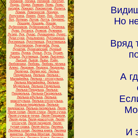
Лобанов
,
Логика
,
Логинов
,
Логотип
,
Лодзь
,
Лодки
,
Ложкин
,
Ложь
,
Ложь-
Видиш
пиздёж
,
Локкарт
,
Локомотив
,
Лолита
,
Ломик
,
Ломоносов
,
Лондон
,
Лопухина
,
Лорен
,
Лорп
,
Лос
,
Лосев
,
Но не
Лот
,
Лотман
,
Лотов
,
Лотта
,
Лоуренс
,
Лошади
,
Лошадь
,
Лошак
,
Лубенников
,
ЛубенниковХ
,
Лубянка
,
Лувр
,
Луганск
,
Лужков
,
Лужники
,
Лузер
,
Лук
,
Лукас
,
Лукашенко
,
Лукес
,
Луки-суки
,
Лукьяненко
,
Лукэимиша
,
Вряд 
Лукэмиша
,
Лукэтмиша
,
Лукэтмишка
,
Лукэтморон
,
Лумумба
,
Луна
,
Лунатик
,
Луначарский
,
Лунный
п
танец
,
Лурка
,
Лурье
,
Лутц
,
Луция
,
Лушка
,
Луэтмиша
,
Лыжи
,
Лысенко
,
Лысый
,
Львов
,
Львы
,
Лэйн
,
Любовники
,
Любовь
,
Любовь лёлика
Алекс
,
Людовик
,
Людоед
,
Людоеды
,
Люлечка
,
Люлин нос
,
Люльа-
А г
Пердюлька
,
Люлька
,
Люлька -
Малафейка
,
Люлька - отсосулька
,
Люлька Малафейка
,
Люлька-
Мудюлька
,
Люлька-Педюлька
,
Люлька-Пердлька
,
Люлька-
Пердюлька
,
Люлька-Пиздюлька
,
Есл
Люлька-ебулька
,
Люлька-
красотулька
,
Люлька-отсосулька
,
Люлька-пердюлька
,
Люлька-
Мо
пидораска
,
Люлька-пиздюлька
,
Люля
,
Люля голая
,
Люля стихи
,
Люля сучка
,
Люля сучка-в-течке
,
Люля-Пердюля
,
Люля-дура
,
Люля-красотуля
,
Люля-
отсосуля
,
Люля-пиздюля
,
Люля-
тупая-срака
,
Люля-фоты
,
Люляка
,
И 
Люляка голая
,
Люляка книга
,
Люляка
минетка
,
Люляка-Монтаж
,
Люляка-
Отсосака
,
Люляка-Хуяка
,
Люляка-