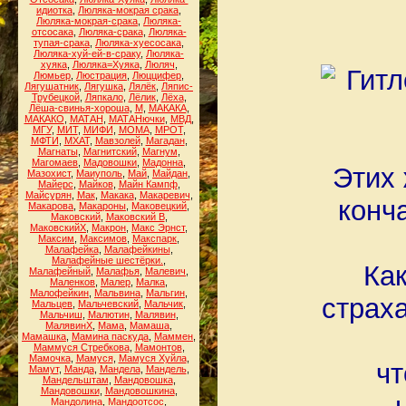
идиотка
,
Люляка-мокрая срака
,
Люляка-мокрая-срака
,
Люляка-
отсосака
,
Люляка-срака
,
Люляка-
тупая-срака
,
Люляка-хуесосака
,
Люляка-хуй-ей-в-сраку
,
Люляка-
хуяка
,
Люляка=Хуяка
,
Люляч
,
Люмьер
,
Люстрация
,
Люццифер
,
Лягушатник
,
Лягушка
,
Лялёк
,
Ляпис-
Трубецкой
,
Ляпкало
,
Лёлик
,
Лёха
,
Лёша-свинья-хороша
,
М
,
МАКАКА
,
МАКАКО
,
МАТАН
,
МАТАНючки
,
МВД
,
МГУ
,
МИТ
,
МИФИ
,
МОМА
,
МРОТ
,
МФТИ
,
МХАТ
,
Мавзолей
,
Магадан
,
Магнаты
,
Магнитский
,
Магнум
,
Магомаев
,
Мадовошки
,
Мадонна
,
Этих 
Мазохист
,
Маиуполь
,
Май
,
Майдан
,
Майерс
,
Майков
,
Майн Кампф
,
Майсурян
,
Мак
,
Макака
,
Макаревич
,
конча
Макарова
,
Макароны
,
Маковецкий
,
Маковский
,
Маковский В
,
МаковскийХ
,
Макрон
,
Макс Эрнст
,
Максим
,
Максимов
,
Макспарк
,
Малафейка
,
Малафейкины
,
Малафейные шестёрки.
,
Ка
Малафейный
,
Малафья
,
Малевич
,
Маленков
,
Малер
,
Малка
,
Малофейкин
,
Мальвина
,
Мальгин
,
страха
Мальцев
,
Мальчевский
,
Мальчик
,
Мальчиш
,
Малютин
,
Малявин
,
МалявинХ
,
Мама
,
Мамаша
,
Мамашка
,
Мамина паскуда
,
Маммен
,
Маммуся Стребкова
,
Мамонтов
,
Мамочка
,
Мамуся
,
Мамуся Хуйла
,
чт
Мамут
,
Манда
,
Мандела
,
Мандель
,
Мандельштам
,
Мандовошка
,
Мандовошки
,
Мандовошкина
,
Мандолина
,
Мандоотсос
,