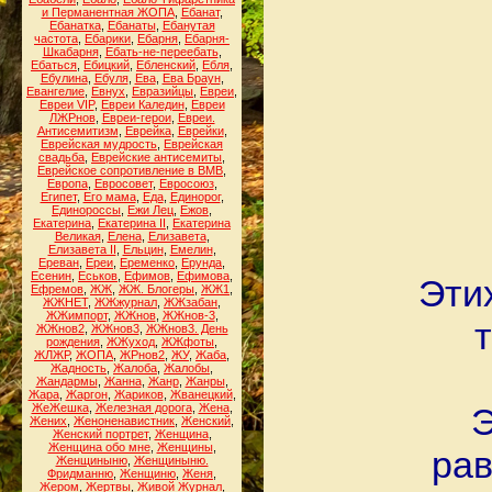
и Перманентная ЖОПА
,
Ебанат
,
Ебанатка
,
Ебанаты
,
Ебанутая
частота
,
Ебарики
,
Ебарня
,
Ебарня-
Шкабарня
,
Ебать-не-переебать
,
Ебаться
,
Ебицкий
,
Ебленский
,
Ебля
,
Ебулина
,
Ебуля
,
Ева
,
Ева Браун
,
Евангелие
,
Евнух
,
Евразийцы
,
Евреи
,
Евреи VIP
,
Евреи Каледин
,
Евреи
ЛЖРнов
,
Евреи-герои
,
Евреи.
Антисемитизм
,
Еврейка
,
Еврейки
,
Еврейская мудрость
,
Еврейская
свадьба
,
Еврейские антисемиты
,
Еврейское сопротивление в ВМВ
,
Европа
,
Евросовет
,
Евросоюз
,
Египет
,
Его мама
,
Еда
,
Единорог
,
Единороссы
,
Ежи Лец
,
Ежов
,
Екатерина
,
Екатерина II
,
Екатерина
Великая
,
Елена
,
Елизавета
,
Елизавета II
,
Ельцин
,
Емелин
,
Ереван
,
Ереи
,
Еременко
,
Ерунда
,
Есенин
,
Еськов
,
Ефимов
,
Ефимова
,
Этих
Ефремов
,
ЖЖ
,
ЖЖ. Блогеры
,
ЖЖ1
,
ЖЖНЕТ
,
ЖЖжурнал
,
ЖЖзабан
,
ЖЖимпорт
,
ЖЖнов
,
ЖЖнов-3
,
т
ЖЖнов2
,
ЖЖнов3
,
ЖЖнов3. День
рождения
,
ЖЖуход
,
ЖЖфоты
,
ЖЛЖР
,
ЖОПА
,
ЖРнов2
,
ЖУ
,
Жаба
,
Жадность
,
Жалоба
,
Жалобы
,
Жандармы
,
Жанна
,
Жанр
,
Жанры
,
Жара
,
Жаргон
,
Жариков
,
Жванецкий
,
ЖеЖешка
,
Железная дорога
,
Жена
,
Э
Жених
,
Женоненавистник
,
Женский
,
Женский портрет
,
Женщина
,
Женщина обо мне
,
Женщины
,
рав
Женщиныню
,
Женщиныню.
Фридманню
,
Женщиню
,
Женя
,
Жером
,
Жертвы
,
Живой Журнал
,