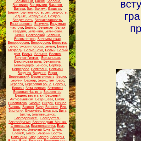
вст
Басманный
,
Басня
,
Бассано
,
Бастилия
,
Бастрыкин
,
Баталов
,
Батька
,
Бах
,
Бахмут
,
Башмак
,
гра
Башня
,
Бдительность
,
Бег
,
Бедность
,
Бедные
,
Безвкусица
,
Бездарь
,
Бездетность
,
Безнаказанность
,
Безопасность
,
Безумие
,
Безумная
п
частота
,
Бейлис
,
Бекингэм
,
Белая
гвардия
,
Беленкин
,
Белинский
,
Белки
,
Белковский
,
Беллини
,
Беломестнов
,
Беломлинская
,
Белорруссия
,
Белоруссия
,
Белосток
,
Белостокский погром
,
Белые
,
Белые
Медведи
,
Белые ночи
,
Белый
,
Белый
дом
,
Белых
,
Бельгия
,
Беляев
,
Беляев-Гинтовт
,
Бензиновая
,
Бензиновая пила
,
Бензопила
,
Бенкендорф
,
Бенсон
,
Бербер
,
Берберова
,
Берггольц
,
Бергман
,
Бердник
,
Бердяев
,
Берег
,
Березовский
,
Беременность
,
Берия
,
Берлин
,
Бернар
,
Бернштам
,
Беро
,
Берсерк
,
Берёзовая роща
,
Берёзы
,
Беслан
,
Бета-версия
,
Бетховен
,
Бешеная Частота
,
Бешенство
,
Бешенство матки
,
Бешеный
Антисемитизм
,
Беэр-Шева
,
Бибик
,
Библиотека
,
Библия
,
Бигдан
,
Бизнес
,
Бизоны
,
Бикнел
,
Билл
,
Билогия
,
Био
,
Биология
,
Бирюлёво
,
Бисмарк
,
Бита
,
Битлы
,
Благовещенск
,
Благодарность
,
Благодетель
,
Благообразие
,
Благородная. Машка-
Отсосашка
,
Благославенна
,
Блат
,
Блатняк
,
Бледный Конь
,
Блейк
,
БлейкХ
,
Блеф
,
Ближний Восток
,
Близнецы
,
Блог
,
Блогер
,
Блогеры
,
Блоги
,
Блок
,
Блокада
,
Блокирование
,