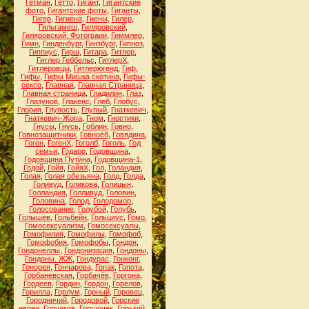
Гетман
,
Гетто
,
Гигант
,
Гигантские
фото
,
Гигантские фоты
,
Гиганты
,
Гигер
,
Гигиена
,
Гиены
,
Гилер
,
Гильгамеш
,
Гиляровский
,
Гиляровский. Фотограии
,
Гиммлер
,
Гимн
,
Гинденбург
,
Гинзбург
,
Гипноз
,
Гиппиус
,
Гирш
,
Гитара
,
Гитлер
,
Гитлер Геббельс
,
ГитлерХ
,
Гитлеровцы
,
Гитлерюгенд
,
Гиф
,
Гифы
,
Гифы Мишка скотина
,
Гифы-
сексо
,
Главная
,
Главная Страница
,
Главная страница
,
Гладилин
,
Глаз
,
Глазунов
,
Глакенс
,
Глеб
,
Глобус
,
Глория
,
Глупость
,
Глупый
,
Гнаткевич
,
Гнаткевич-Жопа
,
Гном
,
Гностики
,
Гнусы
,
Гнусь
,
Гоблин
,
Говно
,
Говнозащитники
,
Говноёб
,
Говядина
,
Гоген
,
ГогенХ
,
Гоголб
,
Гоголь
,
Год
семьи
,
Годарр
,
Годовщина
,
Годовщина Путина
,
Годовщина-1
,
Годой
,
Гойя
,
ГойяХ
,
Гол
,
Голандия
,
Голая
,
Голая обезьяна
,
Голд
,
Голда
,
Голивуд
,
Голикова
,
Голицын
,
Голландия
,
Голливуд
,
Головин
,
Головина
,
Голод
,
Голодомор
,
Голосование
,
Голубой
,
Голубь
,
Голышев
,
Гольбейн
,
Гольциус
,
Гомо
,
Гомосексуализм
,
Гомосексуалы
,
Гомофилия
,
Гомофилы
,
Гомофоб
,
Гомофобия
,
Гомофобы
,
Гондон
,
Гондонеллы
,
Гондонизация
,
Гондоны
,
Гондоны. ЖЖ
,
Гондурас
,
Гонконг
,
Гонорея
,
Гончарова
,
Гопак
,
Гопота
,
Горбаневская
,
Горбачёв
,
Горгона
,
Гордеев
,
Гордин
,
Гордон
,
Горелов
,
Горилла
,
Горлум
,
Горный
,
Горовец
,
Городничий
,
Городовой
,
Горские
евреи
,
Горчаков
,
Горшочек
,
Горький
,