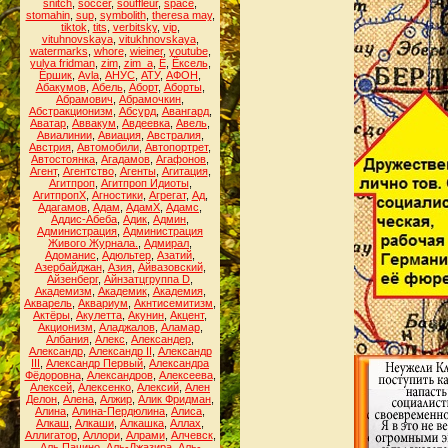
snitch
,
soccer
,
souffleur
,
space
,
stomahin
,
sup
,
symbolith
,
theresa may
,
tiktok
,
tits
,
verbitsky
,
vip
,
vituhnovskaya
,
vitukhnovskaya
,
watermarks
,
whore
,
wieiner
,
youtube
,
yulya fridman
,
zim
,
zim_a
,
Ё
,
Ёксель
,
Ёршик
,
Аvla
,
АНУС
,
АТУ
,
АФОН
,
Абакумов
,
Абель
,
Аборт
,
Аборты
,
Абрамович
,
Абрамочкин
,
Абстракционизм
,
Абсурд
,
Авангард
,
Аватар
,
Аввакум
,
Авдеевка
,
Авель
,
Авиалинии
,
Авиация
,
Австралия
,
Австрия
,
Автомобили
,
Автопортрет
,
Автостоянка
,
Агадамов
,
Агафонов
,
Агент
,
Агентство
,
Агенты
,
Агитация
,
Агитпроп
,
Агитпроп Идиоты
,
АгитпропХ
,
Агностики
,
Агрегат
,
Ад
,
Адагамов
,
Адам
,
АдамХ
,
Адамс
,
Аддис-Абеба
,
Адик
,
Админ
,
Администрация
,
Администрация
Живого Журнала.
,
Адмирал
,
Адоманис
,
Адюльтер
,
Азатий
,
Азербайджан
,
Азия
,
Айвазовский
,
Айзенберг
,
Айнзатцгруппа D
,
Академизм
,
Академик
,
Академия
,
Акварель
,
Аквариум
,
Акнтисемитизм
,
Актёры
,
Акулетта
,
Акунин
,
Акцент
,
Акционизм
,
Аладжалов
,
Аламар
,
Албания
,
Алекс
,
Александер
,
Александр
,
Александр II
,
Александр
III
,
Александр Первый
,
Александра
Фёдоровна
,
Александров
,
Алексеева
,
Алексей
,
Алексенко
,
Алексий
,
Ален
Делон
,
Алена
,
Алжир
,
Алик Фридман
,
Алина
,
Алина-Пердюлина
,
Алиса
,
Алкаш
,
Алкаши
,
Алкашка
,
Аллах
,
Аллигатор
,
Аллори
,
Алрами
,
Алчевск
,
Аль Пачино
,
Аль-Джазира
,
Аль-