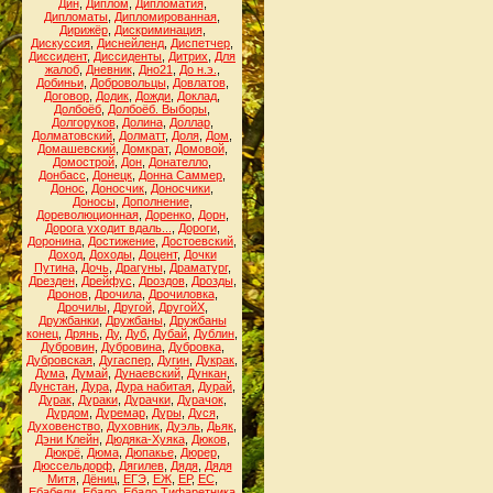
Дин
,
Диплом
,
Дипломатия
,
Дипломаты
,
Дипломированная
,
Дирижёр
,
Дискриминация
,
Дискуссия
,
Диснейленд
,
Диспетчер
,
Диссидент
,
Диссиденты
,
Дитрих
,
Для
жалоб
,
Дневник
,
Дно21
,
До н.э.
,
Добиньи
,
Добровольцы
,
Довлатов
,
Договор
,
Додик
,
Дожди
,
Доклад
,
Долбоёб
,
Долбоёб. Выборы
,
Долгоруков
,
Долина
,
Доллар
,
Долматовский
,
Долматт
,
Доля
,
Дом
,
Домашевский
,
Домкрат
,
Домовой
,
Домострой
,
Дон
,
Донателло
,
Донбасс
,
Донецк
,
Донна Саммер
,
Донос
,
Доносчик
,
Доносчики
,
Доносы
,
Дополнение
,
Дореволюционная
,
Доренко
,
Дорн
,
Дорога уходит вдаль...
,
Дороги
,
Доронина
,
Достижение
,
Достоевский
,
Доход
,
Доходы
,
Доцент
,
Дочки
Путина
,
Дочь
,
Драгуны
,
Драматург
,
Дрезден
,
Дрейфус
,
Дроздов
,
Дрозды
,
Дронов
,
Дрочила
,
Дрочиловка
,
Дрочилы
,
Другой
,
ДругойХ
,
Дружбанки
,
Дружбаны
,
Дружбаны
конец
,
Дрянь
,
Ду
,
Дуб
,
Дубай
,
Дублин
,
Дубровин
,
Дубровина
,
Дубровка
,
Дубровская
,
Дугаспер
,
Дугин
,
Дукрак
,
Дума
,
Думай
,
Дунаевский
,
Дункан
,
Дунстан
,
Дура
,
Дура набитая
,
Дурай
,
Дурак
,
Дураки
,
Дурачки
,
Дурачок
,
Дурдом
,
Дуремар
,
Дуры
,
Дуся
,
Духовенство
,
Духовник
,
Дуэль
,
Дьяк
,
Дэни Клейн
,
Дюдяка-Хуяка
,
Дюков
,
Дюкрё
,
Дюма
,
Дюпакье
,
Дюрер
,
Дюссельдорф
,
Дягилев
,
Дядя
,
Дядя
Митя
,
Дёниц
,
ЕГЭ
,
ЕЖ
,
ЕР
,
ЕС
,
Ебабели
,
Ебало
,
Ебало Тифаретника