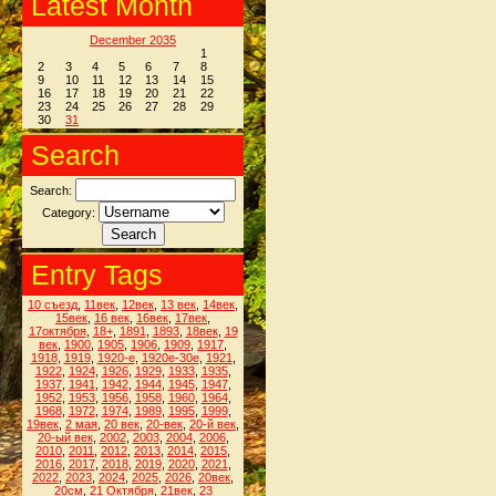
Latest Month
December 2035
1
2
3
4
5
6
7
8
9
10
11
12
13
14
15
16
17
18
19
20
21
22
23
24
25
26
27
28
29
30
31
Search
Search:
Category:
Entry Tags
10 съезд
,
11век
,
12век
,
13 век
,
14век
,
15век
,
16 век
,
16век
,
17век
,
17октября
,
18+
,
1891
,
1893
,
18век
,
19
век
,
1900
,
1905
,
1906
,
1909
,
1917
,
1918
,
1919
,
1920-е
,
1920е-30е
,
1921
,
1922
,
1924
,
1926
,
1929
,
1933
,
1935
,
1937
,
1941
,
1942
,
1944
,
1945
,
1947
,
1952
,
1953
,
1956
,
1958
,
1960
,
1964
,
1968
,
1972
,
1974
,
1989
,
1995
,
1999
,
19век
,
2 мая
,
20 век
,
20-век
,
20-й век
,
20-ый век
,
2002
,
2003
,
2004
,
2006
,
2010
,
2011
,
2012
,
2013
,
2014
,
2015
,
2016
,
2017
,
2018
,
2019
,
2020
,
2021
,
2022
,
2023
,
2024
,
2025
,
2026
,
20век
,
20см
,
21 Октября
,
21век
,
23