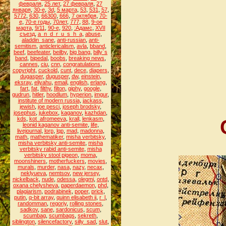
февраля
,
25 лет
,
27 февраля
,
27
января
,
30-е
,
3d
,
5 марта
,
53
,
531
,
57
,
5772
,
630
,
66300
,
666
,
7 октября
,
70-
е
,
70-е годы
,
70лет
,
777
,
88
,
9-ое
марта
,
9/11
,
90-е
,
920
,
:Адамс
,
XVII
съезд
,
a_n_d_r_u_s_h_a
,
abuse
,
aladdin_sane
,
anti-russian
,
anti-
semitism
,
anticlericalism
,
avla
,
bband
,
beef
,
beefeater
,
beilby
,
big bang
,
billy`s
band
,
bipedal
,
boobs
,
breaking news
,
cannes
,
ciu
,
cnn
,
congratulations
,
copyright
,
cuckold
,
cunt
,
dece
,
diapers
,
dugasper
,
dugusper
,
dw
,
einstein
,
eksray
,
eliyahu
,
email
,
english
,
erlang
,
fart
,
fat
,
filthy
,
filton
,
giphy
,
google
,
gudrun
,
hitler
,
hoodlum
,
hyperion
,
imgur
,
institute of modern russia
,
jackass
,
jewish
,
joe pesci
,
joseph brodsky
,
josephus
,
jukebox
,
kaganov
,
kazhdan
,
kds
,
kot_afromeeva
,
krall
,
lenkasm
,
leonid kaganov anti-semite
,
life
,
livejournal
,
lorp
,
lqp
,
mad
,
madonna
,
math
,
mathematiker
,
misha verbitsky
,
misha verbitsky anti-semite
,
misha
verbitsky rabid anti-semite
,
misha
verbitsky stool pigeon
,
moma
,
moonshiners
,
motherfuckers
,
movies
,
murals
,
murder
,
nasa
,
nazy
,
necax
,
neklyueva
,
nemtsov
,
new jersey
,
nickelback
,
nude
,
odessa
,
olegmi
,
ontd
,
oxana chelysheva
,
paperdaemon
,
phd
,
plagiarism
,
podrabinek
,
poper
,
prick
,
putin
,
q-bit array
,
quinn elisabeth ii
,
r_l
,
randomman
,
regoriy
,
rolling stones
,
sadkov
,
sane
,
sardonicus
,
scum
,
scumbag
,
scumbags
,
sekreth
,
siblington
,
silencefactory
,
silly_sad
,
slut
,