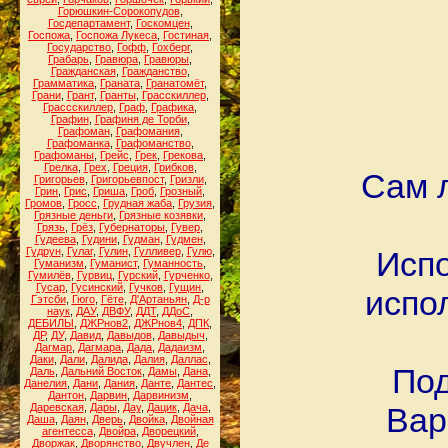
Горюшкин-Сорокопудов
,
Госдепартамент
,
Госкомцен
,
Госпожа
,
Госпожа Лукеса
,
Гостиная
,
Государство
,
Гофф
,
Гохберг
,
Грабарь
,
Гравюра
,
Гравюры
,
Гражданская
,
Гражданство
,
Грамматика
,
Граната
,
Гранатомёт
,
Грани
,
Грант
,
Гранты
,
Грасскиллер
,
Грассскиллер
,
Граф
,
Графика
,
Графин
,
Графиня де Торби
,
Графоман
,
Графомания
,
Графоманка
,
Графоманство
,
Графоманы
,
Грейс
,
Грек
,
Грекова
,
Грелка
,
Грех
,
Греция
,
Грибков
,
Сам л
Григорьев
,
Григорьевпост
,
Гризли
,
Грин
,
Грис
,
Гриша
,
Гроб
,
Грозный
,
Громов
,
Гросс
,
Грудная жаба
,
Грузия
,
Грязные деньги
,
Грязные козявки
,
Грязь
,
Грёз
,
Губернаторы
,
Гувер
,
Гудеева
,
Гудини
,
Гудман
,
Гудмен
,
Гудрун
,
Гулаг
,
Гулин
,
Гулливер
,
Гулю
,
Испо
Гуманизм
,
Гуманист
,
Гуманность
,
Гумилёв
,
Гурвиц
,
Гурский
,
Гурченко
,
Гусар
,
Гусинский
,
Гучков
,
Гущин
,
испо
Гэтсби
,
Гюго
,
Гёте
,
Д'Артаньян
,
Д-р
наук
,
ДАУ
,
ДВФУ
,
ДДТ
,
ДДоС
,
ДЕБИЛЫ
,
ДЖРнов2
,
ДЖРнов4
,
ДПК
,
ДР
,
ДУ
,
Давид
,
Давыдов
,
Давыдыч
,
Дагмар
,
Дагмара
,
Дада
,
Дадаизм
,
Даки
,
Дали
,
Далида
,
Далия
,
Даллас
,
Под
Даль
,
Дальний Восток
,
Дамы
,
Дана
,
Данелия
,
Дани
,
Дания
,
Данте
,
Дантес
,
Дантон
,
Дарвин
,
Дарвинизм
,
Даревская
,
Дары
,
Дау
,
Дацик
,
Дача
,
Вар
Даша
,
Даян
,
Дверь
,
Двойка
,
Двойная
агентесса
,
Двойра
,
Дворецкий
,
Дворжак
,
Дворянство
,
Двучлен
,
Де