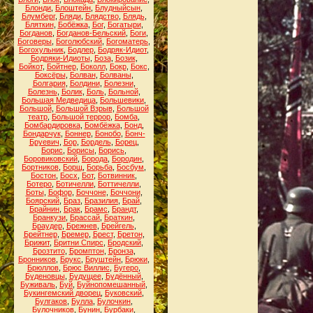
Блонди
,
Блоштейн
,
Блудныйсын
,
Блумберг
,
Бляди
,
Блядство
,
Блядь
,
Бляткин
,
Бобёжка
,
Бог
,
Богатыри
,
Богданов
,
Богданов-Бельский
,
Боги
,
Боговеры
,
Боголюбский
,
Богоматерь
,
Богохульник
,
Бодлер
,
Бодряк-Идиот
,
Бодряки-Идиоты
,
Боза
,
Бозик
,
Бойкот
,
Бойтнер
,
Боколл
,
Бокр
,
Бокс
,
Боксёры
,
Болван
,
Болваны
,
Болгария
,
Болдини
,
Болезни
,
Болезнь
,
Болик
,
Боль
,
Больной
,
Большая Медведица
,
Большевики
,
Большой
,
Большой Взрыв
,
Большой
театр
,
Большой террор
,
Бомба
,
Бомбардировка
,
Бомбёжка
,
Бонд
,
Бондарчук
,
Боннер
,
Бонобо
,
Бонч-
Бруевич
,
Бор
,
Бордель
,
Борец
,
Борис
,
Борисы
,
Борись
,
Боровиковский
,
Борода
,
Бородин
,
Бортников
,
Борщ
,
Борьба
,
Босбум
,
Бостон
,
Босх
,
Бот
,
Ботвинник
,
Ботеро
,
Ботичелли
,
Боттичелли
,
Боты
,
Бофор
,
Боччоне
,
Боччони
,
Боярский
,
Браз
,
Бразилия
,
Брай
,
Брайнин
,
Брак
,
Брамс
,
Брандт
,
Бранкузи
,
Брассай
,
Браткин
,
Браудер
,
Брежнев
,
Брейгель
,
Брейтнер
,
Бремер
,
Брест
,
Бретон
,
Брижит
,
Бритни Спирс
,
Бродский
,
Брозтито
,
Бромптон
,
Бронза
,
Бронников
,
Брукс
,
Бруштейн
,
Брюки
,
Брюллов
,
Брюс Виллис
,
Бугеро
,
Буденовцы
,
Будущее
,
Будённый
,
Буживаль
,
Буй
,
Буйнопомешанный
,
Букингемский дворец
,
Буковский
,
Булгаков
,
Булла
,
Булочкин
,
Булочников
,
Бунин
,
Бурбаки
,