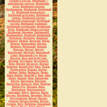
сосалки и сосуны
,
Вербицкие —
кремлёвские сексоты
,
Вербицкие-
детки
,
Вербицкие-подонки
,
Вербицкиеню
,
Вербицкий
,
Вербицкий
57
,
Вербицкий Антисемиты
,
Вербицкий антисемит
,
Вербицкий
откроет
,
Вербицкий портрет
,
Вербицкий провокация
,
Вербицкий
скотина
,
Вербицкий уязвимый
,
Вербицкий-педофиляка
,
Вербицкий.
Жопа
,
Вербицкий. Мишка скотина
,
Вербицкий. Фридман
,
ВербицкийХ
,
Вербицкийню
,
Вербицкй
,
Вербицкмй
,
Верблюды
,
Верблядь
,
Вербцкая
,
Вервеер
,
Вервир
,
Вергилий
,
Верди
,
Веризм
,
Верицкийню
,
Верлен
,
Вермеер
,
Верницкий
,
Верный
,
Версаль
,
Вертеп
,
Вертер
,
Вертинский
,
Вертолёт
,
Верховный
Совет
,
Верховный суд
,
Весна
,
Вессель
,
Весь мир будет наш
,
Ветеран
,
Веттриано
,
ВеттрианоХ
,
Вехи
,
Вечеря
,
Вечность
,
Вечные
Вонючки
,
Вещий Олег
,
Взад
,
Взлом
,
Взлом компа
,
Взрывы
,
Взятки
,
Вибеке
,
Вибер
,
Вибратор
,
Видео
,
Виже-Лебрён
,
ВизитМГУ
,
Вика
,
Вика
Минет
,
Виканю
,
Вики
,
Википедия
,
Виктор
,
Викторина
,
Виктория
,
Вильгельм
,
Вильсон
,
Винд
,
Винегра
,
Винни-Пух
,
Винница
,
Вино
,
Виноградов
,
Винтерхальтер
,
Вирсавия
,
Вирус
,
Вирусы
,
Виски
,
Висуны
,
Витамины
,
Виткевич
,
Витте
,
Витухновская
,
Витька
,
Витька-
дурачок
,
Витька-пиздяка
,
Витька-
тупарик
,
Витя
,
Вифлеем
,
Вишневый
,
Виька
,
Вкусы
,
Влад
,
Власть
,