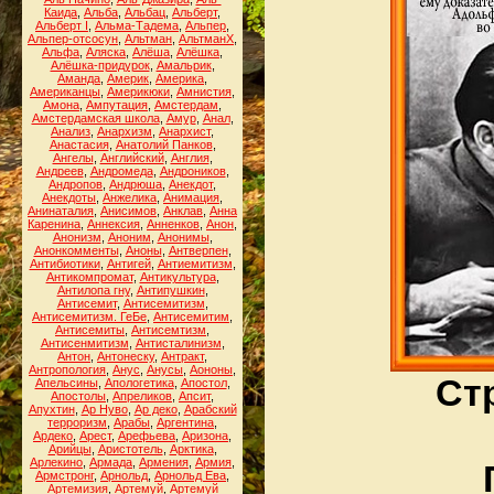
Каида
,
Альба
,
Альбац
,
Альберт
,
Альберт I
,
Альма-Тадема
,
Альпер
,
Альпер-отсосун
,
Альтман
,
АльтманХ
,
Альфа
,
Аляска
,
Алёша
,
Алёшка
,
Алёшка-придурок
,
Амальрик
,
Аманда
,
Америк
,
Америка
,
Американцы
,
Америкюки
,
Амнистия
,
Амона
,
Ампутация
,
Амстердам
,
Амстердамская школа
,
Амур
,
Анал
,
Анализ
,
Анархизм
,
Анархист
,
Анастасия
,
Анатолий Панков
,
Ангелы
,
Английский
,
Англия
,
Андреев
,
Андромеда
,
Андроников
,
Андропов
,
Андрюша
,
Анекдот
,
Анекдоты
,
Анжелика
,
Анимация
,
Анинаталия
,
Анисимов
,
Анклав
,
Анна
Каренина
,
Аннексия
,
Анненков
,
Анон
,
Анонизм
,
Аноним
,
Анонимы
,
Анонкомменты
,
Аноны
,
Антверпен
,
Антибиотики
,
Антигей
,
Антиемитизм
,
Антикомпромат
,
Антикультура
,
Антилопа гну
,
Антипушкин
,
Антисемит
,
Антисемитизм
,
Антисемитизм. ГеБе
,
Антисемитим
,
Антисемиты
,
Антисемтизм
,
Антисенмитизм
,
Антисталинизм
,
Антон
,
Антонеску
,
Антракт
,
Антропология
,
Анус
,
Анусы
,
Аононы
,
Ст
Апельсины
,
Апологетика
,
Апостол
,
Апостолы
,
Апреликов
,
Апсит
,
Апухтин
,
Ар Нуво
,
Ар деко
,
Арабский
терроризм
,
Арабы
,
Аргентина
,
Ардеко
,
Арест
,
Арефьева
,
Аризона
,
Арийцы
,
Аристотель
,
Арктика
,
Арлекино
,
Армада
,
Армения
,
Армия
,
Армстронг
,
Арнольд
,
Арнольд Ева
,
Артемизия
,
Артемуй
,
Артемуй