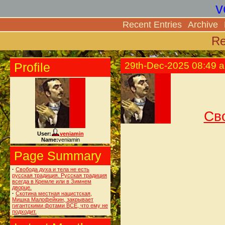
v
Recent Entries
Archive
Re
Profile
29th-Dec-2025 08:49 
Сво
User:
veniamin
Name:
veniamin
Page Summary
·
Свобода духа и тела не есть
русская традиция. Русская традиция
всегда в Кремле или в Зимнем
дворце.
·
Скотина местная нацистская,
Мишка Малофейкин, закрывает
гигантскими фотами ВСЁ, что ему не
подходит.