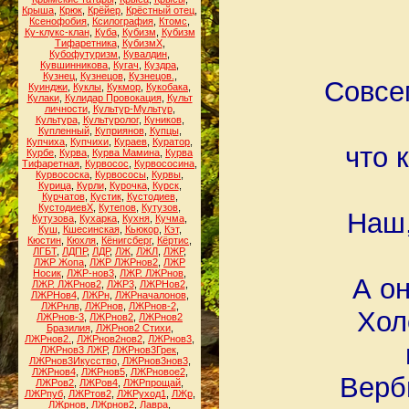
Крыша
,
Крюк
,
Крёйер
,
Крёстный отец
,
Ксенофобия
,
Ксилография
,
Ктомс
,
Ку-клукс-клан
,
Куба
,
Кубизм
,
Кубизм
Тифаретника
,
КубизмХ
,
Кубофутуризм
,
Кувалдин
,
Кувшинникова
,
Кугач
,
Куздра
,
Кузнец
,
Кузнецов
,
Кузнецов.
,
Совсе
Куинджи
,
Куклы
,
Кукмор
,
Кукобака
,
Кулаки
,
Кулидар Провокация
,
Культ
личности
,
Культур-Мультур
,
Культура
,
Культуролог
,
Куников
,
Купленный
,
Куприянов
,
Купцы
,
Купчиха
,
Купчихи
,
Кураев
,
Куратор
,
что 
Курбе
,
Курва
,
Курва Мамина
,
Курва
Тифаретная
,
Курвосос
,
Курвососина
,
Курвососка
,
Курвососы
,
Курвы
,
Курица
,
Курли
,
Курочка
,
Курск
,
Курчатов
,
Кустик
,
Кустодиев
,
КустодиевХ
,
Кутепов
,
Кутузов
,
Наш,
Кутузова
,
Кухарка
,
Кухня
,
Кучма
,
Куш
,
Кшесинская
,
Кьюкор
,
Кэт
,
Кюстин
,
Кюхля
,
Кёнигсберг
,
Кёртис
,
ЛГБТ
,
ЛДПР
,
ЛДР
,
ЛЖ
,
ЛЖЛ
,
ЛЖР
,
ЛЖР Жопа
,
ЛЖР ЛЖРнов2
,
ЛЖР
Носик
,
ЛЖР-нов3
,
ЛЖР. ЛЖРнов
,
А о
ЛЖР. ЛЖРнов2
,
ЛЖР3
,
ЛЖРНов2
,
ЛЖРНов4
,
ЛЖРн
,
ЛЖРначалонов
,
ЛЖРнлв
,
ЛЖРнов
,
ЛЖРнов-2
,
Хол
ЛЖРнов-3
,
ЛЖРнов2
,
ЛЖРнов2
Бразилия
,
ЛЖРнов2 Стихи
,
ЛЖРнов2.
,
ЛЖРнов2нов2
,
ЛЖРнов3
,
ЛЖРнов3 ЛЖР
,
ЛЖРнов3Грек
,
ЛЖРнов3Икусство
,
ЛЖРнов3нов3
,
ЛЖРнов4
,
ЛЖРнов5
,
ЛЖРновое2
,
Верб
ЛЖРов2
,
ЛЖРов4
,
ЛЖРпрощай
,
ЛЖРпуб
,
ЛЖРтов2
,
ЛЖРуход1
,
ЛЖр
,
ЛЖрнов
,
ЛЖрнов2
,
Лавра
,