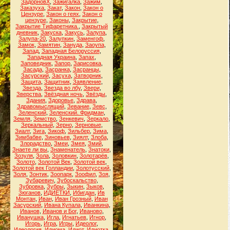
ЗадорновХ
,
Зажигалка
,
Зажим
,
Заказуха
,
Закат
,
Закон
,
Закон о
Цензуре
,
Закон о геях
,
Закон о
цензуре
,
Законы
,
Закрытие
,
Закрытие Тифаретника.
,
Закрытый
дневник
,
Закуска
,
Закусь
,
Залупа
,
Залупа-20
,
Залупкин
,
Заменгоф
,
Замок
,
Замятин
,
Зануда
,
Заоупа
,
Запад
,
Западная Белоруссия
,
Западная Украина
,
Запах
,
Заповедник
,
Запор
,
Зарисовка
,
Засада
,
Засранка
,
Засранцы
,
Засурский
,
Засуха
,
Затворник
,
Защита
,
Защитник
,
Заявление
,
Звезда
,
Звезда во лбу
,
Звери
,
Зверства
,
Звёздная ночь
,
Звёзды
,
Здания
,
Здоровье
,
Здрава
,
Здравомыслящий
,
Зевание
,
Зевс
,
Зеленский
,
Зеленский. Фридман
,
Земля
,
Земство
,
Зенкевич
,
Зеркало
,
Зеркальный
,
Зерно
,
Зерновые
,
Зиалт
,
Зига
,
Зикоф
,
Зильбер
,
Зима
,
Зимбабве
,
Зиновьев
,
Зиялт
,
Злоба
,
Злорадство
,
Змеи
,
Змея
,
Змий
,
Знаете ли вы
,
Знаменатель
,
Знатоки
,
Зозуля
,
Зола
,
Золовкин
,
Золотарёв
,
Золото
,
Золотой Век
,
Золотой век
,
Золотой век Голландии
,
Золотусский
,
Золя
,
Зонтик
,
Зоопарк
,
Зоофил
,
Зоя
,
Зубаревич
,
Зубоскальство
,
Зубровка
,
Зубры
,
Зыкин
,
Зыков
,
Зюганов
,
ИДИЁТКИ
,
Ибигдан
,
Ив
Монтан
,
Иван
,
Иван Грозный
,
Иван
Засурский
,
Ивана Купала
,
Иванкина
,
Иванов
,
Иванов и Бог
,
Иваново
,
Иванушка
,
Игла
,
Игнатьев
,
Игнор
,
Игорь
,
Игра
,
Игры
,
Идеолог
,
Идеология
,
Идиома
,
Идиот
,
Идиотка
,