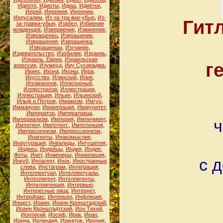
Идиото
,
Идиоты
,
Идиш
,
Идиётки
,
Иерей
,
Иеремия
,
Иероним
,
Иерусалим
,
Из-за-тра вки-убью
,
Из-
Гит
за-травки-убью
,
Изабел
,
Избиение
младенцев
,
Извержение
,
Извинение
,
Извращенец
,
Извращение
,
Извращения
,
Извращенка
,
Извращенцы
,
Изгнание
,
Издевательство
,
Изобилие
,
Израиль
,
Израиль. Евреи
,
Израильская
г
агрессия
,
Изумруд
,
Ииу Сусираджа
,
Икинс
,
Икона
,
Иконы
,
Икра
,
Икусство
,
Иланский
,
Илия
,
Илларионов
,
Иллюзорный
,
Иллюстратор
,
Иллюстрации
,
Иллюстрация
,
Ильин
,
Ильинский
,
Ильф и Петров
,
Имажизм
,
Имгур
,
Иммануил
,
Иммиграция
,
Иммунитет
,
Император
,
Императрица
,
Империализм
,
Империя
,
Импичмент
,
ч
Импотент
,
Импотент.
,
Импотенция
,
Импресионизм
,
Импрессионизм
,
Инагенты
,
Инакомыслие
,
Инаугурация
,
Инвалиды
,
Ингушетия
,
Индеец
,
Индейцы
,
Индия
,
Индия.
Фоты
,
Инет
,
Инженеры
,
Инквизиция
,
с 
Инкуб
,
Иноагент
,
Инок
,
Иностранные
слова
,
Инстаграм
,
Интеграция
,
Интеллектуал
,
Интеллектуалы
,
Интеллигент
,
Интеллигенты
,
Интеллигенция
,
Интервью
,
Интересные лица
,
Интернет
,
Интерфакс
,
Интерьер
,
Инфляция
,
Инцест
,
Иоанн
,
Иоанн Кронштадский
,
Иоанн Кронштадтский
,
Ион Тихий
,
Ионтихий
,
Иосиф
,
Ирак
,
Иран
,
Ирина
,
Ирландия
,
Ирматов
,
Ирония
,