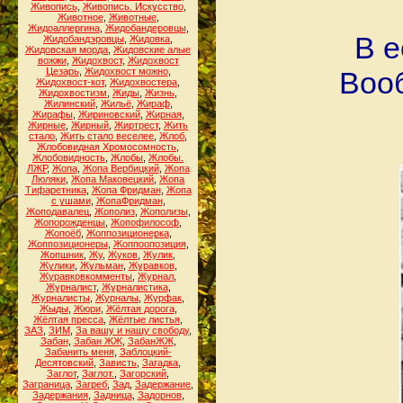
Живопись
,
Живопись. Искусство
,
Животное
,
Животные
,
Жидоаллергина
,
Жидобандеровцы
,
В е
Жидобандэровцы
,
Жидовка
,
Жидовская морда
,
Жидовские алые
вожжи
,
Жидохвост
,
Жидохвост
Цезарь
,
Жидохвост можно
,
Вооб
Жидохвост-кот
,
Жидохвостера
,
Жидохвостизм
,
Жиды
,
Жизнь
,
Жилинский
,
Жильё
,
Жираф
,
Жирафы
,
Жириновский
,
Жирная
,
Жирные
,
Жирный
,
Жиртрест
,
Жить
стало
,
Жить стало веселее
,
Жлоб
,
Жлобовидная Хромосомность
,
Жлобовидность
,
Жлобы
,
Жлобы.
ЛЖР
,
Жопа
,
Жопа Вербицкий
,
Жопа
Люляки
,
Жопа Маковецкий
,
Жопа
Тифаретника
,
Жопа Фридман
,
Жопа
с ушами
,
ЖопаФридман
,
Жоподавалец
,
Жополиз
,
Жополизы
,
Жопорожденцы
,
Жопофилософ
,
Жопоёб
,
Жоппозиционерка
,
Жоппозиционеры
,
Жоппоопозиция
,
Жопшник
,
Жу
,
Жуков
,
Жулик
,
Жулики
,
Жульман
,
Журавков
,
Журавковкомменты
,
Журнал
,
Журналист
,
Журналистика
,
Журналисты
,
Журналы
,
Журфак
,
Жыды
,
Жюри
,
Жёлтая дорога
,
Жёлтая пресса
,
Жёлтые листья
,
ЗАЗ
,
ЗИМ
,
За вашу и нашу свободу
,
Забан
,
Забан ЖЖ
,
ЗабанЖЖ
,
Забанить меня
,
Заблоцкий-
Десятовский
,
Зависть
,
Загадка
,
Заглот
,
Заглот.
,
Загорский
,
Заграница
,
Загреб
,
Зад
,
Задержание
,
Задержания
,
Задница
,
Задорнов
,