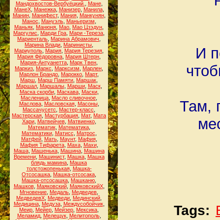
Мандохвостов-Вербуёцкий.
,
Мане
,
МанеХ
,
Манежка
,
Манизер
,
Манила
,
Манин
,
Манифест
,
Мания
,
Манкунян
,
Манос
,
Мануэль
,
Маньеризм
,
Маньяк
,
Манюня
,
Мао
,
Мао Цзэдун
,
Маргулис
,
Марди Гра
,
Мари -Тереза
,
Мариенталь
,
Марина Абрамович
,
Марина Влади
,
Маринисты
,
И п
Мариуполь
,
Мария
,
Мария Терезия
,
Мария Фёдоровна
,
Мария Штерн
,
Мария-Антуанетта
,
Марк Твен
,
чтоб
Маркиз
,
Маркс
,
Марксизм
,
Марлен
,
Марлон Брандо
,
Марокко
,
Март
,
Марш
,
Марш Памяти
,
Маршак
,
Маршал
,
Маршалы
,
Марши
,
Маск
,
Маска скорби
,
Маскава
,
Маски
,
Масленица
,
Масло сливочное
,
Там, 
Маслова
,
Масловская
,
Масоны
,
Массачусетс
,
Мастер-класс
,
Мастерская
,
Мастурбация
,
Мат
,
Мата
ме
Хари
,
Матвейчев
,
Матвиенко
,
Математик
,
Математика
,
Математики
,
Матисс
,
Матрос
,
Матфей
,
Мать
,
Маунт
,
Мафия
,
Мафия Тифарета
,
Маха
,
Махи
,
Маша
,
Машенька
,
Машина
,
Машина
Времени
,
Машинист
,
Машка
,
Машка
блядь мамина
,
Машка
толстожопенькая
,
Машка-
Отсосашка
,
Машка-отсосака
,
Машка-отсосашка
,
Машканю
,
Машков
,
Маяковский
,
МаяковскийХ
,
Мгновение
,
Медаль
,
Медведев
,
МедведевХ
,
Медведи
,
Мединский
,
Медицина
,
Медуза
,
Междусобойчик
,
Tags:
Меир
,
Мейер
,
Мейзер
,
Мексика
,
Меламид
,
Мелещук
,
Мелитополь
,