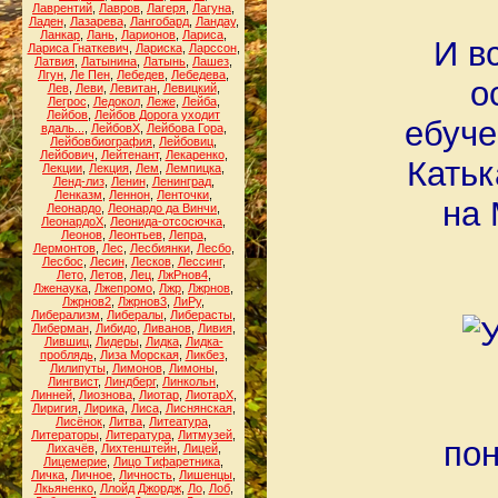
Лаврентий
,
Лавров
,
Лагеря
,
Лагуна
,
Ладен
,
Лазарева
,
Лангобард
,
Ландау
,
Ланкар
,
Лань
,
Ларионов
,
Лариса
,
И в
Лариса Гнаткевич
,
Лариска
,
Ларссон
,
Латвия
,
Латынина
,
Латынь
,
Лашез
,
Лгун
,
Ле Пен
,
Лебедев
,
Лебедева
,
о
Лев
,
Леви
,
Левитан
,
Левицкий
,
Легрос
,
Ледокол
,
Леже
,
Лейба
,
Лейбов
,
Лейбов Дорога уходит
ебуче
вдаль...
,
ЛейбовХ
,
Лейбова Гора
,
Лейбовбиография
,
Лейбовиц
,
Лейбович
,
Лейтенант
,
Лекаренко
,
Катьк
Лекции
,
Лекция
,
Лем
,
Лемпицка
,
Ленд-лиз
,
Ленин
,
Ленинград
,
Ленказм
,
Леннон
,
Ленточки
,
на 
Леонардо
,
Леонардо да Винчи
,
ЛеонардоХ
,
Леонида-отсосючка
,
Леонов
,
Леонтьев
,
Лепра
,
Лермонтов
,
Лес
,
Лесбиянки
,
Лесбо
,
Лесбос
,
Лесин
,
Лесков
,
Лессинг
,
Лето
,
Летов
,
Лец
,
ЛжРнов4
,
Лженаука
,
Лжепромо
,
Лжр
,
Лжрнов
,
Лжрнов2
,
Лжрнов3
,
ЛиРу
,
Либерализм
,
Либералы
,
Либерасты
,
Либерман
,
Либидо
,
Ливанов
,
Ливия
,
Лившиц
,
Лидеры
,
Лидка
,
Лидка-
проблядь
,
Лиза Морская
,
Ликбез
,
Лилипуты
,
Лимонов
,
Лимоны
,
Лингвист
,
Линдберг
,
Линкольн
,
Линней
,
Лиознова
,
Лиотар
,
ЛиотарХ
,
Лиригия
,
Лирика
,
Лиса
,
Лиснянская
,
Лисёнок
,
Литва
,
Литеатура
,
Литераторы
,
Литература
,
Литмузей
,
пон
Лихачёв
,
Лихтенштейн
,
Лицей
,
Лицемерие
,
Лицо Тифаретника
,
Личка
,
Личное
,
Личность
,
Лишенцы
,
Лкьяненко
,
Ллойд Джордж
,
Ло
,
Лоб
,