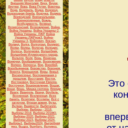
Внешняя Монголия
,
Внук
,
Внуки
,
Внучки
,
Вова
,
Вова Путин
,
Вовочка
,
Вода
,
Водевиль
,
Водка
,
Водород
,
Водородная бомба
,
Водочка
,
Водяра
,
Воеводский
,
Военачальники
,
Военнопленные
,
Вождь
,
Возбудимость
,
Возврат
,
Вознесенский
,
Возрождение
,
Война
,
Война Украины
,
Война Украины-2
,
Война Украины. ЛЖР
,
Война
Украины.ЛЖРнов3
,
Война-
Украины-3
,
Войнович
,
Вокзал
,
Воланд
,
Волга
,
Волгоград
,
Волдерс
,
Волки
,
Волны
,
Вологда
,
Володин
,
Волосы
,
Волочкова
,
Волшебник
,
Волшебник Изумрудного города
,
Вольтер
,
Воля
,
Вонь
,
Вонючка
,
Вонючки
,
Воображение
,
Вооружение
,
Вопрос
,
Вопросы
,
Вор
,
Воробей
,
Воробьянинов
,
Воровство
,
Воронеж
,
Ворота
,
Ворошилов
,
Воры
,
Ворьё
,
Воскресенье
,
Воспоминания о
прошлом
,
Восстание
,
Восток
,
Это 
Востоковед
,
Восточная Европа
,
Восточное
,
Воцерковление
,
Вошак
,
Воши
,
Вошь. Мишка скотина
,
Вперде
,
ко
Враги
,
Врангель
,
Врачи
,
Врубель
,
Вселенная
,
Вселеннная
,
Всех
банить
,
Всортире
,
Всхлипы
,
Всё с
заглотом
,
Вторая армия
,
Вузы
,
Вулкан
,
Вшивости
,
Выбегалло
,
Выборы
,
Выборы - 2018
,
Выборы-2018
,
Выборы-2018Ю
,
впер
Выборы-2020
,
Выборы-2021
,
Выборы-2023
,
Выборы-2024
,
Выборы1
,
Выборы2024
,
Выгребная
от ц
яма
,
Выдра
,
Выебать
,
Выпивка
,