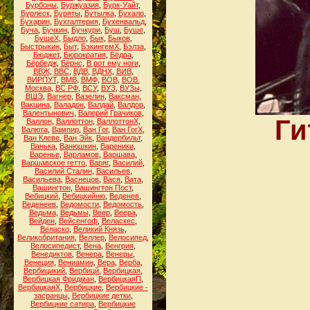
Бурбоны
,
Буржуазия
,
Бурк-Уайт
,
Бурлеск
,
Буряты
,
Бутылка
,
Бухало
,
Бухарин
,
Бухгалтерия
,
Бухенвальд
,
Буча
,
Бучкин
,
Бучкури
,
Буш
,
Буше
,
БушеХ
,
Быдло
,
Бык
,
Быков
,
Быстрыкин
,
Быт
,
БэкингемХ
,
Бэлза
,
Бюджет
,
Бюрократия
,
Бёдра
,
Бёрбедж
,
Бёрнс
,
В рот ему ноги
,
ВВЖ
,
ВВС
,
ВДВ
,
ВДНХ
,
ВИВ
,
ВИРПУТ
,
ВМВ
,
ВМФ
,
ВОВ
,
ВОВ.
Москва
,
ВС РФ
,
ВСУ
,
ВУЗ
,
ВУЗы
,
ВШЭ
,
Вагнер
,
Вазелин
,
Ваксман
,
Вакцина
,
Валадон
,
Валдай
,
Валдор
,
Валентынович
,
Валерий Грачиков
,
Ги
Валлон
,
Валлоттон
,
ВаллоттонХ
,
Валюта
,
Вампир
,
Ван Гог
,
Ван ГогХ
,
Ван Клеве
,
Ван Эйк
,
Вандербильт
,
Ванька
,
Ванюшкин
,
Вареники
,
Варенье
,
Варламов
,
Варшава
,
Варшавское гетто
,
Варяг
,
Василий
,
Василий Сталин
,
Васильев
,
Васильева
,
Васнецов
,
Вася
,
Вата
,
Вашингтон
,
Вашингтон Пост
,
Вебицкий
,
Вебицкийню
,
Веденев
,
Веденеев
,
Ведомости
,
Ведомость
,
Ведьма
,
Ведьмы
,
Веер
,
Веера
,
Вейден
,
Вейсенгоф
,
Веласкес
,
Веласко
,
Великий Князь
,
Великобритания
,
Веллер
,
Велосипед
,
Велосипедист
,
Вена
,
Венгрия
,
Венедиктов
,
Венера
,
Венеры
,
Венеция
,
Вениамин
,
Вера
,
Верба
,
Вербицикий
,
Вербицй
,
Вербицкая
,
Вербицкая Фридман
,
ВербицкаяП
,
ВербицкаяХ
,
Вербицкие
,
Вербицкие -
засранцы
,
Вербицкие детки
,
Вербицкие сатира
,
Вербицкие