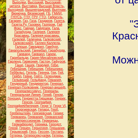
Выродки
,
Высоцкий
,
Высоцкий-
цитата
,
Выставка
,
Высшая Власть
,
Выходной
,
Вышнеградский
,
Вьетнам
,
Вюнючка
,
Вяземский
,
ГБ
,
ГМИИ
,
ГНУСЬ
,
ГПУ
,
ГРУ
,
ГТО
,
Габриэль
,
"
Гагарин
,
Газ
,
Газа
,
Газдаров
,
Газета
,
Газета.Ру
,
Газовки
,
Газпром
,
Гай
Фокс
,
Гайдар
,
Гайдпарк
,
Гала
,
Галабурда
,
Галерея
,
Галерея
Крас
Красавиц
,
Галерея красавиц
,
Галилей
,
Галичина
,
Галковский
,
ГалковскийХ
,
Галлен-Каллела
,
Галоши
,
Гамадрил
,
Гамбург
,
Ганапольский
,
Ганнибал
,
Гарабурда
,
Гарвард
,
Гарварл
,
Гарем
,
Можн
Гарибальди
,
Гарин-Михайловский
,
Гарленд
,
Гармония
,
Гастон
,
Гафуров
,
Гаше
,
Гашек
,
Гвардия
,
ГеБе
,
ГеБеШник
,
ГеБешник
,
ГеБешники
,
Геббельс
,
Гегель
,
Геенна
,
Геи
,
Гей
,
Гейбл
,
Гейне
,
Гейтс
,
Геленджик
,
Гельвеций
,
Гельфанд
,
Гемания
,
Гендерный
,
Гендиректор
,
Генерал
,
Генерал-Полковник
,
Генерал-аншеф
,
Генералиссимус
,
Генералы
,
Генеральная Линия
,
Гений
,
Геном
,
Геноцид
,
Генриетта Гиршман
,
Генрих
,
Генсек
,
География
,
ГеографияИмперия
,
Георг V
,
Георг VI
,
Георгиевская
,
Гепард
,
Герб
,
Герберштейн
,
Гергиевская
,
Геринг
,
Германец
,
Германия
,
Германский
импрессионизм
,
Германцы
,
Гермафродит
,
Герника
,
Геродот
,
Герой
,
Герцен
,
Герцогиня
,
Гершаник
,
Герымский
,
Гесс
,
Гессен
,
Гестапо
,
Гетерка
,
Гетеросексуалки
,
Гетеры
,