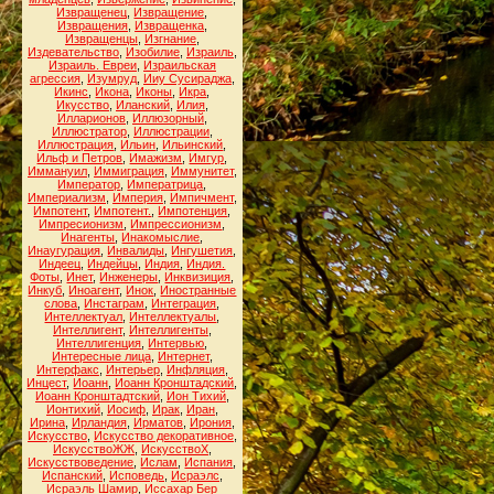
Извращенец
,
Извращение
,
Извращения
,
Извращенка
,
Извращенцы
,
Изгнание
,
Издевательство
,
Изобилие
,
Израиль
,
Израиль. Евреи
,
Израильская
агрессия
,
Изумруд
,
Ииу Сусираджа
,
Икинс
,
Икона
,
Иконы
,
Икра
,
Икусство
,
Иланский
,
Илия
,
Илларионов
,
Иллюзорный
,
Иллюстратор
,
Иллюстрации
,
Иллюстрация
,
Ильин
,
Ильинский
,
Ильф и Петров
,
Имажизм
,
Имгур
,
Иммануил
,
Иммиграция
,
Иммунитет
,
Император
,
Императрица
,
Империализм
,
Империя
,
Импичмент
,
Импотент
,
Импотент.
,
Импотенция
,
Импресионизм
,
Импрессионизм
,
Инагенты
,
Инакомыслие
,
Инаугурация
,
Инвалиды
,
Ингушетия
,
Индеец
,
Индейцы
,
Индия
,
Индия.
Фоты
,
Инет
,
Инженеры
,
Инквизиция
,
Инкуб
,
Иноагент
,
Инок
,
Иностранные
слова
,
Инстаграм
,
Интеграция
,
Интеллектуал
,
Интеллектуалы
,
Интеллигент
,
Интеллигенты
,
Интеллигенция
,
Интервью
,
Интересные лица
,
Интернет
,
Интерфакс
,
Интерьер
,
Инфляция
,
Инцест
,
Иоанн
,
Иоанн Кронштадский
,
Иоанн Кронштадтский
,
Ион Тихий
,
Ионтихий
,
Иосиф
,
Ирак
,
Иран
,
Ирина
,
Ирландия
,
Ирматов
,
Ирония
,
Искусство
,
Искусство декоративное
,
ИскусствоЖЖ
,
ИскусствоХ
,
Искусствоведение
,
Ислам
,
Испания
,
Испанский
,
Исповедь
,
Исраэлс
,
Исраэль Шамир
,
Иссахар Бер