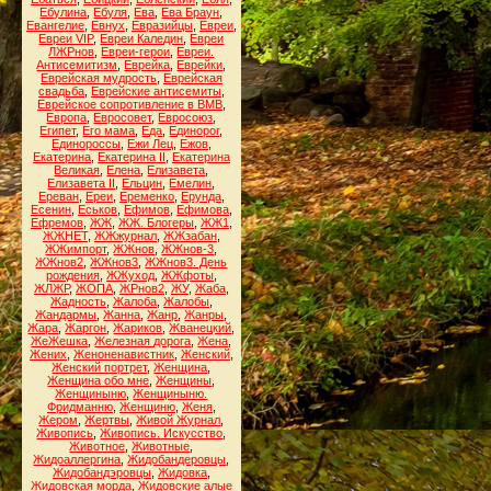
Ебулина
,
Ебуля
,
Ева
,
Ева Браун
,
Евангелие
,
Евнух
,
Евразийцы
,
Евреи
,
Евреи VIP
,
Евреи Каледин
,
Евреи
ЛЖРнов
,
Евреи-герои
,
Евреи.
Антисемитизм
,
Еврейка
,
Еврейки
,
Еврейская мудрость
,
Еврейская
свадьба
,
Еврейские антисемиты
,
Еврейское сопротивление в ВМВ
,
Европа
,
Евросовет
,
Евросоюз
,
Египет
,
Его мама
,
Еда
,
Единорог
,
Единороссы
,
Ежи Лец
,
Ежов
,
Екатерина
,
Екатерина II
,
Екатерина
Великая
,
Елена
,
Елизавета
,
Елизавета II
,
Ельцин
,
Емелин
,
Ереван
,
Ереи
,
Еременко
,
Ерунда
,
Есенин
,
Еськов
,
Ефимов
,
Ефимова
,
Ефремов
,
ЖЖ
,
ЖЖ. Блогеры
,
ЖЖ1
,
ЖЖНЕТ
,
ЖЖжурнал
,
ЖЖзабан
,
ЖЖимпорт
,
ЖЖнов
,
ЖЖнов-3
,
ЖЖнов2
,
ЖЖнов3
,
ЖЖнов3. День
рождения
,
ЖЖуход
,
ЖЖфоты
,
ЖЛЖР
,
ЖОПА
,
ЖРнов2
,
ЖУ
,
Жаба
,
Жадность
,
Жалоба
,
Жалобы
,
Жандармы
,
Жанна
,
Жанр
,
Жанры
,
Жара
,
Жаргон
,
Жариков
,
Жванецкий
,
ЖеЖешка
,
Железная дорога
,
Жена
,
Жених
,
Женоненавистник
,
Женский
,
Женский портрет
,
Женщина
,
Женщина обо мне
,
Женщины
,
Женщиныню
,
Женщиныню.
Фридманню
,
Женщиню
,
Женя
,
Жером
,
Жертвы
,
Живой Журнал
,
Живопись
,
Живопись. Искусство
,
Животное
,
Животные
,
Жидоаллергина
,
Жидобандеровцы
,
Жидобандэровцы
,
Жидовка
,
Жидовская морда
,
Жидовские алые