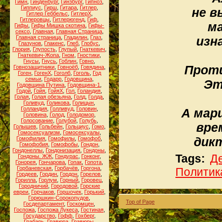
Гимн
,
Гинденбург
,
Гинзбург
,
Гипноз
,
Гиппиус
,
Гирш
,
Гитара
,
Гитлер
,
не в
Гитлер Геббельс
,
ГитлерХ
,
Гитлеровцы
,
Гитлерюгенд
,
Гиф
,
ма
Гифы
,
Гифы Мишка скотина
,
Гифы-
сексо
,
Главная
,
Главная Страница
,
Главная страница
,
Гладилин
,
Глаз
,
изн
Глазунов
,
Глакенс
,
Глеб
,
Глобус
,
Глория
,
Глупость
,
Глупый
,
Гнаткевич
,
Гнаткевич-Жопа
,
Гном
,
Гностики
,
Гнусы
,
Гнусь
,
Гоблин
,
Говно
,
Проти
Говнозащитники
,
Говноёб
,
Говядина
,
Гоген
,
ГогенХ
,
Гоголб
,
Гоголь
,
Год
семьи
,
Годарр
,
Годовщина
,
Эт
Годовщина Путина
,
Годовщина-1
,
Годой
,
Гойя
,
ГойяХ
,
Гол
,
Голандия
,
Голая
,
Голая обезьяна
,
Голд
,
Голда
,
Голивуд
,
Голикова
,
Голицын
,
Голландия
,
Голливуд
,
Головин
,
А мар
Головина
,
Голод
,
Голодомор
,
Голосование
,
Голубой
,
Голубь
,
вре
Голышев
,
Гольбейн
,
Гольциус
,
Гомо
,
Гомосексуализм
,
Гомосексуалы
,
дик
Гомофилия
,
Гомофилы
,
Гомофоб
,
Гомофобия
,
Гомофобы
,
Гондон
,
Гондонеллы
,
Гондонизация
,
Гондоны
,
Tags:
Д
Гондоны. ЖЖ
,
Гондурас
,
Гонконг
,
Гонорея
,
Гончарова
,
Гопак
,
Гопота
,
Горбаневская
,
Горбачёв
,
Горгона
,
Политик
Гордеев
,
Гордин
,
Гордон
,
Горелов
,
Горилла
,
Горлум
,
Горный
,
Горовец
,
Городничий
,
Городовой
,
Горские
евреи
,
Горчаков
,
Горшочек
,
Горький
,
Горюшкин-Сорокопудов
,
Top of Page
Госдепартамент
,
Госкомцен
,
Госпожа
,
Госпожа Лукеса
,
Гостиная
,
Государство
,
Гофф
,
Гохберг
,
Грабарь
,
Гравюра
,
Гравюры
,