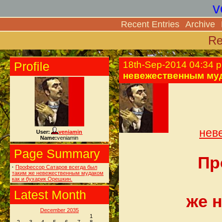
v
Recent Entries
Archive
Re
Profile
18th-Sep-2014 04:34 
невежественным муд
нев
User:
veniamin
Name:
veniamin
Page Summary
Пр
·
Профессор Сатаров всегда был
таким же невежественным мудаком
как и бухарик Орешкин.
Latest Month
же 
December 2035
1