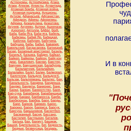
Профес
Астрономы
,
Астрофизика
,
Атака
,
Атаки
,
Атеизм
,
Атеисты
,
Атлантида
,
Атомная бомба
,
Атомная война
,
чуд
Атомная подлодка
,
Аукционы
,
Аутизм
,
Афанасьев
,
Афганистан
,
пари
Афедрон
,
Афины
,
Афоризмы
,
Африка
,
Ахмадулина
,
Ахматова
,
Ахуеев
,
Ахуеево
,
Ацтеки
,
Ашкенази
,
Аэропорт
,
Аятолла
,
БАБЫ
,
БЫК
,
Баба
,
Баба-Яга
,
Баба-яга
,
Бабель
,
полага
Бабизмы
,
Бабий Яр
,
Бабицкая
,
Бабочки
,
Бабурин
,
Бабучина
,
Бабушка
,
Бабы
,
Бабьё
,
Бавария
,
Бавильский
,
Багдасарова
,
Багрицкий
,
Базар
,
Базарный аристократ
,
Базиль
,
БазильХ
,
Базыма
,
Байден
,
Байкал
,
Байкер
,
Байкеры
,
Байрон
,
Байя кон
И в ко
диас
,
Бакалович
,
Баклан
,
Бакстер
,
Бакунин
,
Бакушинская
,
Балабурда
,
Балалаечник
,
Балалайкин
,
вста
Балалайкн
,
Балет
,
Балин
,
Балморал
,
Балотелли
,
Бальдунг
,
БальдунгХ
,
Бальзак
,
Бальтерманц
,
Бальтюс
,
Бан
,
Банальность
,
Бандера
,
Бандерша
,
Банджо
,
Бандиты
,
Банионис
,
Банк
,
Банки
,
Банкир
,
Банкротство
,
Баня
,
Бар-сука
,
Барабанов
,
Барабанщица
,
"Поч
Барак
,
Бараки
,
Барбаросса
,
Барби
,
Барбизонцы
,
Барбра
,
Бард
,
Барды
,
Баре
,
Барков
,
Бармин
,
Барнс
,
рус
Барокко
,
Барон
,
Барриса
,
Барсук
,
Барсука
,
Барышников
,
Баскетбол
,
Басманный
,
Басня
,
Бассано
,
р
Бастилия
,
Бастрыкин
,
Баталов
,
Батька
,
Бах
,
Бахмут
,
Башмак
,
п
Башня
,
Бдительность
,
Бег
,
Бедность
,
Бедные
,
Безвкусица
,
Бездарь
,