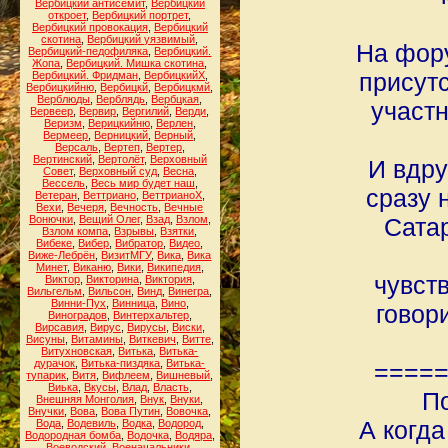
Вербицкий антисемит
,
Вербицкий
откроет
,
Вербицкий портрет
,
Вербицкий провокация
,
Вербицкий
скотина
,
Вербицкий уязвимый
,
На фору
Вербицкий-педофиляка
,
Вербицкий.
Жопа
,
Вербицкий. Мишка скотина
,
присут
Вербицкий. Фридман
,
ВербицкийХ
,
Вербицкийню
,
Вербицкй
,
Вербицкмй
,
Верблюды
,
Верблядь
,
Вербцкая
,
участн
Вервеер
,
Вервир
,
Вергилий
,
Верди
,
Веризм
,
Верицкийню
,
Верлен
,
Вермеер
,
Верницкий
,
Верный
,
Версаль
,
Вертеп
,
Вертер
,
Вертинский
,
Вертолёт
,
Верховный
И вдру
Совет
,
Верховный суд
,
Весна
,
Вессель
,
Весь мир будет наш
,
сразу 
Ветеран
,
Веттриано
,
ВеттрианоХ
,
Вехи
,
Вечеря
,
Вечность
,
Вечные
Вонючки
,
Вещий Олег
,
Взад
,
Взлом
,
Сатар
Взлом компа
,
Взрывы
,
Взятки
,
Вибеке
,
Вибер
,
Вибратор
,
Видео
,
Виже-Лебрён
,
ВизитМГУ
,
Вика
,
Вика
Минет
,
Виканю
,
Вики
,
Википедия
,
чувст
Виктор
,
Викторина
,
Виктория
,
Вильгельм
,
Вильсон
,
Винд
,
Винегра
,
Винни-Пух
,
Винница
,
Вино
,
говор
Виноградов
,
Винтерхальтер
,
Вирсавия
,
Вирус
,
Вирусы
,
Виски
,
Висуны
,
Витамины
,
Виткевич
,
Витте
,
Витухновская
,
Витька
,
Витька-
дурачок
,
Витька-пиздяка
,
Витька-
====
тупарик
,
Витя
,
Вифлеем
,
Вишневый
,
Виька
,
Вкусы
,
Влад
,
Власть
,
По
Внешняя Монголия
,
Внук
,
Внуки
,
Внучки
,
Вова
,
Вова Путин
,
Вовочка
,
А когда
Вода
,
Водевиль
,
Водка
,
Водород
,
Водородная бомба
,
Водочка
,
Водяра
,
Воеводский
,
Военачальники
,