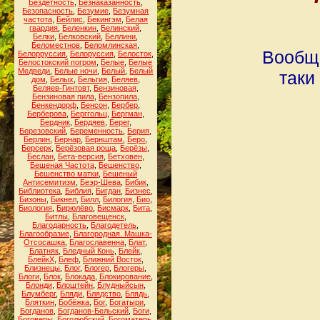
Бездетность
,
Безнаказанность
,
Безопасность
,
Безумие
,
Безумная
частота
,
Бейлис
,
Бекингэм
,
Белая
гвардия
,
Беленкин
,
Белинский
,
Белки
,
Белковский
,
Беллини
,
Беломестнов
,
Беломлинская
,
Вообще
Белорруссия
,
Белоруссия
,
Белосток
,
Белостокский погром
,
Белые
,
Белые
Медведи
,
Белые ночи
,
Белый
,
Белый
таки
дом
,
Белых
,
Бельгия
,
Беляев
,
Беляев-Гинтовт
,
Бензиновая
,
Бензиновая пила
,
Бензопила
,
Бенкендорф
,
Бенсон
,
Бербер
,
Берберова
,
Берггольц
,
Бергман
,
Бердник
,
Бердяев
,
Берег
,
Березовский
,
Беременность
,
Берия
,
Берлин
,
Бернар
,
Бернштам
,
Беро
,
Берсерк
,
Берёзовая роща
,
Берёзы
,
Беслан
,
Бета-версия
,
Бетховен
,
Бешеная Частота
,
Бешенство
,
Бешенство матки
,
Бешеный
Антисемитизм
,
Беэр-Шева
,
Бибик
,
Библиотека
,
Библия
,
Бигдан
,
Бизнес
,
Бизоны
,
Бикнел
,
Билл
,
Билогия
,
Био
,
Биология
,
Бирюлёво
,
Бисмарк
,
Бита
,
Битлы
,
Благовещенск
,
Благодарность
,
Благодетель
,
Благообразие
,
Благородная. Машка-
Отсосашка
,
Благославенна
,
Блат
,
Блатняк
,
Бледный Конь
,
Блейк
,
БлейкХ
,
Блеф
,
Ближний Восток
,
Близнецы
,
Блог
,
Блогер
,
Блогеры
,
Блоги
,
Блок
,
Блокада
,
Блокирование
,
Блонди
,
Блоштейн
,
Блудныйсын
,
Блумберг
,
Бляди
,
Блядство
,
Блядь
,
Бляткин
,
Бобёжка
,
Бог
,
Богатыри
,
Богданов
,
Богданов-Бельский
,
Боги
,
Боговеры
,
Боголюбский
,
Богоматерь
,