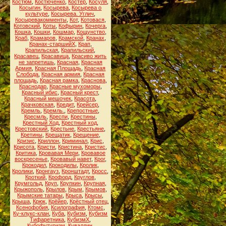
Костюм
,
Костюченко
,
Костёр
,
Косуля
,
Косыгин
,
Косырева
,
Косырева о
культуре
,
Косырева. Углич
,
Косыревакомменты
,
Кот
,
Котовася
,
Котовский
,
Коты
,
Кофырин
,
Кочерга
,
Кошка
,
Кошки
,
Кошмар
,
Кощунство
,
Краб
,
Крамаров
,
Крамской
,
Кранах
,
Кранах-старшийХ
,
Крап
,
Крапильская
,
Крапильский
,
Красавец
,
Красавица
,
Красиво жить
не запретишь
,
Красная
,
Красная
Армия
,
Красная Площадь
,
Красная
Слобода
,
Красная армия
,
Красная
площадь
,
Красная рамка
,
Краснова
,
Краснодар
,
Красные мухоморы
,
Красный ибис
,
Красный крест
,
Красный мешочек
,
Красота
,
Крачковская
,
Кредит
,
Крейсер
,
Кремль
,
Кремль.
,
Крепостные
,
Кресмль
,
Креспи
,
Крестины
,
Крестный Ход
,
Крестный ход
,
Крестовский
,
Крестьне
,
Крестьяне
,
Кретины
,
Крещатик
,
Крещение
,
Кризис
,
Криллон
,
Криминал
,
Крис
,
Крисота
,
Кристи
,
Кристина
,
Кристис
,
Критика
,
Кровавая Мери
,
Кровавое
воскресенье
,
Кровавый навет
,
Крог
,
Крокодил
,
Крокодилы
,
Кролик
,
Кролики
,
Кронгауз
,
Кронштадт
,
Кросс
,
Кроткий
,
Крофорд
,
Круглов
,
Крумгольд
,
Круп
,
Крупкин
,
Крупная
,
Крыжополь
,
Крылов
,
Крым
,
Крымов
,
Крымские татары
,
Крыса
,
Крысы
,
Крыша
,
Крюк
,
Крёйер
,
Крёстный отец
,
Ксенофобия
,
Ксилография
,
Ктомс
,
Ку-клукс-клан
,
Куба
,
Кубизм
,
Кубизм
Тифаретника
,
КубизмХ
,
Кубофутуризм
,
Кувалдин
,