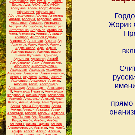
yulya fridman
,
zim
,
zim_a
,
Ё
,
Ёксель
,
Ёршик
,
Аvla
,
АНУС
,
АТУ
,
АФОН
,
Абакумов
,
Абель
,
Аборт
,
Аборты
,
Абрамович
,
Абрамочкин
,
Гордо
Абстракционизм
,
Абсурд
,
Авангард
,
Аватар
,
Аввакум
,
Авдеевка
,
Авель
,
Жорик 
Авиалинии
,
Авиация
,
Австралия
,
Австрия
,
Автомобили
,
Автопортрет
,
Автостоянка
,
Агадамов
,
Агафонов
,
Пр
Агент
,
Агентство
,
Агенты
,
Агитация
,
Агитпроп
,
Агитпроп Идиоты
,
АгитпропХ
,
Агностики
,
Агрегат
,
Ад
,
Адагамов
,
Адам
,
АдамХ
,
Адамс
,
Аддис-Абеба
,
Адик
,
Админ
,
вкл
Администрация
,
Администрация
Живого Журнала.
,
Адмирал
,
Адоманис
,
Адюльтер
,
Азатий
,
Азербайджан
,
Азия
,
Айвазовский
,
Счит
Айзенберг
,
Айнзатцгруппа D
,
Академизм
,
Академик
,
Академия
,
Акварель
,
Аквариум
,
Акнтисемитизм
,
русски
Актёры
,
Акулетта
,
Акунин
,
Акцент
,
Акционизм
,
Аладжалов
,
Аламар
,
имени
Албания
,
Алекс
,
Александер
,
Александр
,
Александр II
,
Александр
III
,
Александр Первый
,
Александра
Фёдоровна
,
Александров
,
Алексеева
,
Алексей
,
Алексенко
,
Алексий
,
Ален
прямо 
Делон
,
Алена
,
Алжир
,
Алик Фридман
,
Алина
,
Алина-Пердюлина
,
Алиса
,
Алкаш
,
Алкаши
,
Алкашка
,
Аллах
,
онаниз
Аллигатор
,
Аллори
,
Алрами
,
Алчевск
,
Аль Пачино
,
Аль-Джазира
,
Аль-
Каида
,
Альба
,
Альбац
,
Альберт
,
Альберт I
,
Альма-Тадема
,
Альпер
,
Альпер-отсосун
,
Альтман
,
АльтманХ
,
Альфа
,
Аляска
,
Алёша
,
Алёшка
,
Алёшка-придурок
,
Амальрик
,