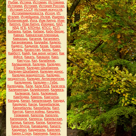
Рыбак
,
Истина
,
Истомин
,
Истомина
,
Историки
,
История
,
История России
,
История СССР
,
История искусств
,
Историяжидохвоста
,
Исход
,
Ит
,
Италия
,
Иудейщина
,
Ихлов
,
Ищенко
,
Йобачевский
,
Йога
,
Йом Кипур
,
Йом-
Киппур
,
Йом-Кипур
,
Йорданс
,
КАЛ
,
КВД
,
КГБ
,
КЛОНЫ
,
КПСС
,
КСП
,
Кабаева
,
Кабак
,
Кабаре
,
Кабо-Верде
,
Кавказ
,
Кавказская пленница
,
Кавказцы
,
Каганов
,
Каганович
,
Кагановмама
,
Каддафи
,
Кадило
,
Кадмус
,
Кадыров
,
Казак
,
Казаки
,
Казань
,
Казахстан
,
Казнь
,
Каин
,
Кайботт
,
Кайф
,
Как меня читают
,
Как
ффсе
,
Какать
,
Какашки
,
Како
,
Кактусы
,
Кал
,
Калабеков
,
Калашников
,
Каледин
,
Каледин-
Ебарня
,
Каледин-Шкабарнюк
,
Каледин-Шкабарня
,
Каледин-донос
,
Каледин-мандоотсос
,
Каледин-
пиздоотсос
,
Каледин. Антисемитизм
,
Калединню
,
Каледин— ГеБе
,
Календарь
,
Кали
,
Кали Юга
,
Кали юга
,
Калининград
,
Калифорния
,
Калиюга
,
Калмаков
,
Кало
,
Калюжный
,
Камбоджа
,
Камень
,
Камчатка
,
Канада
,
Канал
,
Канализация
,
Кандид
,
Кандидат
,
Канзи
,
Каннибализм
,
Каннибаллы
,
Каннибалы
,
Кант
,
Кантор
,
Канун войны
,
Канцлер.
Германия
,
Капелла
,
Капелло
,
Капернаум
,
Каперсы
,
Капильская
,
Капица
,
Капоне
,
Капри
,
Капричос
,
Кара-Мурза
,
Караваджо
,
Карате
,
Кардинал
,
Кардиналы
,
Карелия
,
Карен Строн
,
Каренина
,
Карета
,