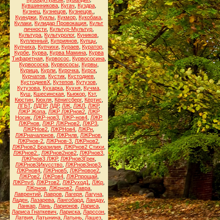
Кувшинникова
,
Кугач
,
Куздра
,
Кузнец
,
Кузнецов
,
Кузнецов.
,
Куинджи
,
Куклы
,
Кукмор
,
Кукобака
,
Кулаки
,
Кулидар Провокация
,
Культ
личности
,
Культур-Мультур
,
Культура
,
Культуролог
,
Куников
,
Купленный
,
Куприянов
,
Купцы
,
Купчиха
,
Купчихи
,
Кураев
,
Куратор
,
Курбе
,
Курва
,
Курва Мамина
,
Курва
Тифаретная
,
Курвосос
,
Курвососина
,
Курвососка
,
Курвососы
,
Курвы
,
Курица
,
Курли
,
Курочка
,
Курск
,
Курчатов
,
Кустик
,
Кустодиев
,
КустодиевХ
,
Кутепов
,
Кутузов
,
Кутузова
,
Кухарка
,
Кухня
,
Кучма
,
Куш
,
Кшесинская
,
Кьюкор
,
Кэт
,
Кюстин
,
Кюхля
,
Кёнигсберг
,
Кёртис
,
ЛГБТ
,
ЛДПР
,
ЛДР
,
ЛЖ
,
ЛЖЛ
,
ЛЖР
,
ЛЖР Жопа
,
ЛЖР ЛЖРнов2
,
ЛЖР
Носик
,
ЛЖР-нов3
,
ЛЖР-нов4
,
ЛЖР.
ЛЖРнов
,
ЛЖР. ЛЖРнов2
,
ЛЖР3
,
ЛЖРНов2
,
ЛЖРНов4
,
ЛЖРн
,
ЛЖРначалонов
,
ЛЖРнлв
,
ЛЖРнов
,
ЛЖРнов-2
,
ЛЖРнов-3
,
ЛЖРнов2
,
ЛЖРнов2 Бразилия
,
ЛЖРнов2 Стихи
,
ЛЖРнов2.
,
ЛЖРнов2нов2
,
ЛЖРнов3
,
ЛЖРнов3 ЛЖР
,
ЛЖРнов3Грек
,
ЛЖРнов3Икусство
,
ЛЖРнов3нов3
,
ЛЖРнов4
,
ЛЖРнов5
,
ЛЖРновое2
,
ЛЖРов2
,
ЛЖРов4
,
ЛЖРпрощай
,
ЛЖРпуб
,
ЛЖРтов2
,
ЛЖРуход1
,
ЛЖр
,
ЛЖрнов
,
ЛЖрнов2
,
Лавра
,
Лаврентий
,
Лавров
,
Лагеря
,
Лагуна
,
Ладен
,
Лазарева
,
Лангобард
,
Ландау
,
Ланкар
,
Лань
,
Ларионов
,
Лариса
,
Лариса Гнаткевич
,
Лариска
,
Ларссон
,
Латвия
,
Латынина
,
Латынь
,
Лашез
,