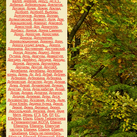
жалоб
,
Дневник
,
Дно21
,
До н.э.
,
Добиньи
,
Добровольцы
,
Довлатов
,
Договор
,
Додик
,
Дожди
,
Доклад
,
Долбоёб
,
Долбоёб. Выборы
,
Долгоруков
,
Долина
,
Доллар
,
Долматовский
,
Долматт
,
Доля
,
Дом
,
Домашевский
,
Домкрат
,
Домовой
,
Домострой
,
Дон
,
Донателло
,
Донбасс
,
Донецк
,
Донна Саммер
,
Донос
,
Доносчик
,
Доносчики
,
Доносы
,
Дополнение
,
Дореволюционная
,
Доренко
,
Дорн
,
Дорога уходит вдаль...
,
Дороги
,
Доронина
,
Достижение
,
Достоевский
,
Доход
,
Доходы
,
Доцент
,
Дочки
Путина
,
Дочь
,
Драгуны
,
Драматург
,
Дрезден
,
Дрейфус
,
Дроздов
,
Дрозды
,
Дронов
,
Дрочила
,
Дрочиловка
,
Дрочилы
,
Другой
,
ДругойХ
,
Дружбанки
,
Дружбаны
,
Дружбаны
конец
,
Дрянь
,
Ду
,
Дуб
,
Дубай
,
Дублин
,
Дубровин
,
Дубровина
,
Дубровка
,
Дубровская
,
Дугаспер
,
Дугин
,
Дукрак
,
Дума
,
Думай
,
Дунаевский
,
Дункан
,
Дунстан
,
Дура
,
Дура набитая
,
Дурай
,
Дурак
,
Дураки
,
Дурачки
,
Дурачок
,
Дурдом
,
Дуремар
,
Дуры
,
Дуся
,
Духовенство
,
Духовник
,
Дуэль
,
Дьяк
,
Дэни Клейн
,
Дюдяка-Хуяка
,
Дюков
,
Дюкрё
,
Дюма
,
Дюпакье
,
Дюрер
,
Дюссельдорф
,
Дягилев
,
Дядя
,
Дядя
Митя
,
Дёниц
,
ЕГЭ
,
ЕЖ
,
ЕР
,
ЕС
,
Ебабели
,
Ебало
,
Ебало Тифаретника
и Перманентная ЖОПА
,
Ебанат
,
Ебанатка
,
Ебанаты
,
Ебанутая
частота
,
Ебарики
,
Ебарня
,
Ебарня-
Шкабарня
,
Ебать-не-переебать
,
Ебаться
,
Ебицкий
,
Ебленский
,
Ебля
,