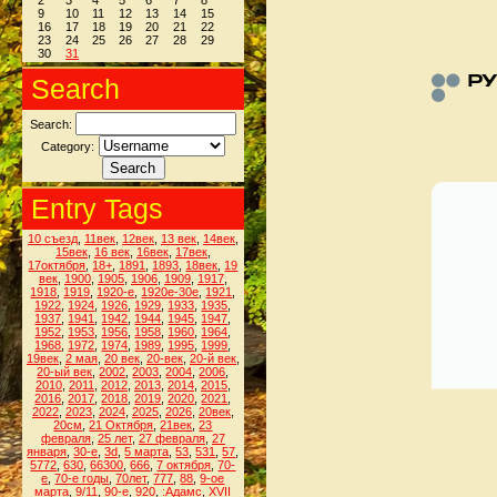
2
3
4
5
6
7
8
9
10
11
12
13
14
15
16
17
18
19
20
21
22
23
24
25
26
27
28
29
30
31
Search
Search:
Category:
Entry Tags
10 съезд
,
11век
,
12век
,
13 век
,
14век
,
15век
,
16 век
,
16век
,
17век
,
17октября
,
18+
,
1891
,
1893
,
18век
,
19
век
,
1900
,
1905
,
1906
,
1909
,
1917
,
1918
,
1919
,
1920-е
,
1920е-30е
,
1921
,
1922
,
1924
,
1926
,
1929
,
1933
,
1935
,
1937
,
1941
,
1942
,
1944
,
1945
,
1947
,
1952
,
1953
,
1956
,
1958
,
1960
,
1964
,
1968
,
1972
,
1974
,
1989
,
1995
,
1999
,
19век
,
2 мая
,
20 век
,
20-век
,
20-й век
,
20-ый век
,
2002
,
2003
,
2004
,
2006
,
2010
,
2011
,
2012
,
2013
,
2014
,
2015
,
2016
,
2017
,
2018
,
2019
,
2020
,
2021
,
2022
,
2023
,
2024
,
2025
,
2026
,
20век
,
20см
,
21 Октября
,
21век
,
23
февраля
,
25 лет
,
27 февраля
,
27
января
,
30-е
,
3d
,
5 марта
,
53
,
531
,
57
,
5772
,
630
,
66300
,
666
,
7 октября
,
70-
е
,
70-е годы
,
70лет
,
777
,
88
,
9-ое
марта
,
9/11
,
90-е
,
920
,
:Адамс
,
XVII