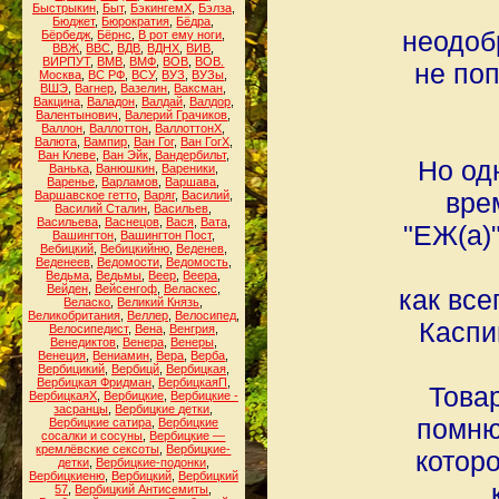
Быстрыкин
,
Быт
,
БэкингемХ
,
Бэлза
,
Бюджет
,
Бюрократия
,
Бёдра
,
неодоб
Бёрбедж
,
Бёрнс
,
В рот ему ноги
,
ВВЖ
,
ВВС
,
ВДВ
,
ВДНХ
,
ВИВ
,
ВИРПУТ
,
ВМВ
,
ВМФ
,
ВОВ
,
ВОВ.
не поп
Москва
,
ВС РФ
,
ВСУ
,
ВУЗ
,
ВУЗы
,
ВШЭ
,
Вагнер
,
Вазелин
,
Ваксман
,
Вакцина
,
Валадон
,
Валдай
,
Валдор
,
Валентынович
,
Валерий Грачиков
,
Валлон
,
Валлоттон
,
ВаллоттонХ
,
Валюта
,
Вампир
,
Ван Гог
,
Ван ГогХ
,
Ван Клеве
,
Ван Эйк
,
Вандербильт
,
Но од
Ванька
,
Ванюшкин
,
Вареники
,
Варенье
,
Варламов
,
Варшава
,
вре
Варшавское гетто
,
Варяг
,
Василий
,
Василий Сталин
,
Васильев
,
Васильева
,
Васнецов
,
Вася
,
Вата
,
"ЕЖ(а)
Вашингтон
,
Вашингтон Пост
,
Вебицкий
,
Вебицкийню
,
Веденев
,
Веденеев
,
Ведомости
,
Ведомость
,
Ведьма
,
Ведьмы
,
Веер
,
Веера
,
Вейден
,
Вейсенгоф
,
Веласкес
,
как все
Веласко
,
Великий Князь
,
Великобритания
,
Веллер
,
Велосипед
,
Каспи
Велосипедист
,
Вена
,
Венгрия
,
Венедиктов
,
Венера
,
Венеры
,
Венеция
,
Вениамин
,
Вера
,
Верба
,
Вербицикий
,
Вербицй
,
Вербицкая
,
Вербицкая Фридман
,
ВербицкаяП
,
Това
ВербицкаяХ
,
Вербицкие
,
Вербицкие -
засранцы
,
Вербицкие детки
,
помню
Вербицкие сатира
,
Вербицкие
сосалки и сосуны
,
Вербицкие —
кремлёвские сексоты
,
Вербицкие-
котор
детки
,
Вербицкие-подонки
,
Вербицкиеню
,
Вербицкий
,
Вербицкий
57
,
Вербицкий Антисемиты
,