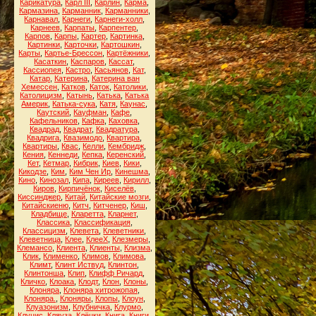
Карикатура
,
Карл III
,
Карлин
,
Карма
,
Кармазина
,
Карманник
,
Карманники
,
Карнавал
,
Карнеги
,
Карнеги-холл
,
Карнеев
,
Карпаты
,
Карпентер
,
Карпов
,
Карпы
,
Картер
,
Картинка
,
Картинки
,
Карточки
,
Картошкин
,
Карты
,
Картье-Брессон
,
Картёжники
,
Касаткин
,
Каспаров
,
Кассат
,
Кассиопея
,
Кастро
,
Касьянов
,
Кат
,
Катар
,
Катерина
,
Катерина ван
Хемессен
,
Катков
,
Каток
,
Католики
,
Католицизм
,
Катынь
,
Катька
,
Катька
Америк
,
Катька-сука
,
Катя
,
Каунас
,
Каутский
,
Кауфман
,
Кафе
,
Кафельников
,
Кафка
,
Каховка
,
Квадрад
,
Квадрат
,
Квадратура
,
Квадрига
,
Квазимодо
,
Квартира
,
Квартиры
,
Квас
,
Келли
,
Кембридж
,
Кения
,
Кеннеди
,
Кепка
,
Керенский
,
Кет
,
Кетмар
,
Кибрик
,
Киев
,
Кики
,
Кикодзе
,
Ким
,
Ким Чен Ир
,
Кинешма
,
Кино
,
Кинозал
,
Кипа
,
Киреев
,
Кирилл
,
Киров
,
Кирпичёнок
,
Киселёв
,
Киссинджер
,
Китай
,
Китайские мозги
,
Китайскиеню
,
Китч
,
Китченер
,
Киш
,
Кладбище
,
Кларетта
,
Кларнет
,
Классика
,
Классификация
,
Классицизм
,
Клевета
,
Клеветники
,
Клеветница
,
Клее
,
КлееХ
,
Клезмеры
,
Клемансо
,
Клиента
,
Клиенты
,
Клизма
,
Клик
,
Клименко
,
Климов
,
Климова
,
Климт
,
Клинт Иствуд
,
Клинтон
,
Клинтонша
,
Клип
,
Клифф Ричард
,
Кличко
,
Клоака
,
Клодт
,
Клон
,
Клоны
,
Клоняра
,
Клоняра хитрожопая
,
Клоняра.
,
Клоняры
,
Клопы
,
Клоун
,
Клуазонизм
,
Клубничка
,
Клурмо
,
Клуцис
,
Кляуза
,
Клёцки
,
Книга
,
Книги
,