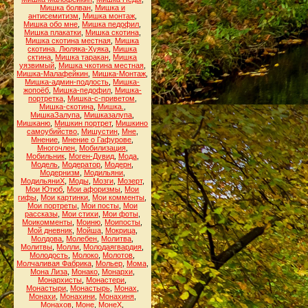
Мишка болван
,
Мишка и
антисемитизм
,
Мишка монтаж
,
Мишка обо мне
,
Мишка педофил
,
Мишка плакатки
,
Мишка скотина
,
Мишка скотина местная
,
Мишка
скотина. Люляка-Хуяка
,
Мишка
сктина
,
Мишка таракан
,
Мишка
уязвимый
,
Мишка чкотина местная
,
Мишка-Малафейкин
,
Мишка-Монтаж
,
Мишка-админ-подлость
,
Мишка-
жопоёб
,
Мишка-педофил
,
Мишка-
портретка
,
Мишка-с-приветом
,
Мишка-скотина
,
Мишка.
,
МишкаЗалупа
,
Мишказалупа
,
Мишканю
,
Мишкин портрет
,
Мишкино
самоубийство
,
Мишустин
,
Мне
,
Мнение
,
Мнение о Гафурове
,
Многочлен
,
Мобилизация
,
Мобильник
,
Моген-Дувид
,
Мода
,
Модель
,
Модератор
,
Модерн
,
Модернизм
,
Модильяни
,
МодильяниХ
,
Моды
,
Мозги
,
Мозерт
,
Мои Ютюб
,
Мои афоризмы
,
Мои
гифы
,
Мои картинки
,
Мои комменты
,
Мои портреты
,
Мои посты
,
Мои
рассказы
,
Мои стихи
,
Мои фоты
,
Моикомменты
,
Моиню
,
Моипосты
,
Мой дневник
,
Мойша
,
Мокрица
,
Молдова
,
Молебен
,
Молитва
,
Молитвы
,
Молли
,
Молодаягвардия
,
Молодость
,
Молоко
,
Молотов
,
Молчаливая Фабрика
,
Мольер
,
Мома
,
Мона Лиза
,
Монако
,
Монархи
,
Монархисты
,
Монастери
,
Монастыри
,
Монастырь
,
Монах
,
Монахи
,
Монахини
,
Монахиня
,
Монахов
,
Моне
,
МонеХ
,