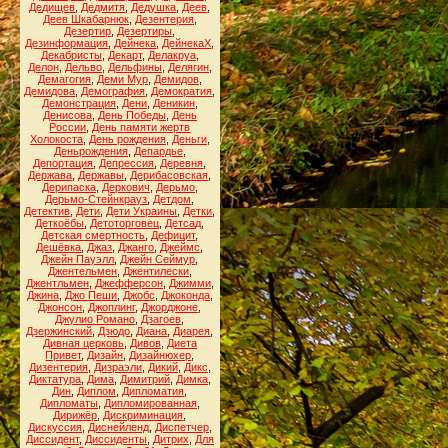
Дедищев
,
Дедмитя
,
Дедушка
,
Деев
,
Деев Шкабарнюк
,
Дезентерия
,
Дезертир
,
Дезертиры
,
Дезинформация
,
Дейнека
,
ДейнекаХ
,
Декабристы
,
Декарт
,
Делакруа
,
Делон
,
Дельво
,
Дельфины
,
Делягин
,
Демагогия
,
Деми Мур
,
Демидов
,
Демидова
,
Демография
,
Демократия
,
Демонстрация
,
Дени
,
Деникин
,
Денисова
,
День Победы
,
День
России
,
День памяти жертв
Холокоста
,
День рождения
,
Деньги
,
Деньрождения
,
Депардье
,
Депортация
,
Депрессия
,
Деревня
,
Держава
,
Державы
,
Дерибасовская
,
Дерипаска
,
Деркович
,
Дерьмо
,
Дерьмо-Стейнкрауз
,
Детдом
,
Детектив
,
Дети
,
Дети Украины
,
Детки
,
Деткоёбы
,
Детоторговец
,
Детсад
,
Детская смертность
,
Дефицит
,
Дешёвка
,
Джаз
,
Джанго
,
Джеймс
,
Джейн Пауэлл
,
Джейн Сеймур
,
Джентельмен
,
Джентилески
,
Джентльмен
,
Джефферсон
,
Джимми
,
Джина
,
Джо Пеши
,
Джобс
,
Джоконда
,
Джонсон
,
Джоплинг
,
Джорджоне
,
Джулио Романо
,
Дзагоев
,
Дзержинский
,
Дзюдо
,
Диана
,
Диарея
,
Дивная церковь
,
Дивов
,
Диета
Привет
,
Дизайн
,
Дизайнюхер
,
Дизентерия
,
Дизраэли
,
Дикий
,
Дикс
,
Диктатура
,
Дима
,
Димитрий
,
Димка
,
Дин
,
Диплом
,
Дипломатия
,
Дипломаты
,
Дипломированная
,
Дирижёр
,
Дискриминация
,
Дискуссия
,
Диснейленд
,
Диспетчер
,
Диссидент
,
Диссиденты
,
Дитрих
,
Для