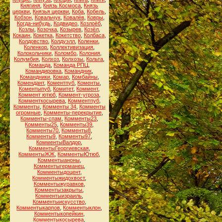
Княгиня
,
Князь Космоса
,
Князь
церкви
,
Князья церкви
,
Коба
,
Кобель
,
Кобзон
,
Ковальчук
,
Ковалёв
,
Ковры
,
Когда-нибудь
,
Кодвидео
,
Козлоёб
,
Козлы
,
Козочка
,
Козырев
,
Козёл
,
Кокаин
,
Кокетка
,
Кокетство
,
Колбаса
,
Колдовство
,
Колдуэлл
,
Коленки
,
Коленкор
,
Коллективизация
,
Колокольчики
,
Коломбо
,
Колония
,
Колумбия
,
Колхоз
,
Колхозы
,
Кольта
,
Команда
,
Команда РПЦ
,
Командировка
,
Командник
,
Командники
,
Комар
,
Комбайны
,
Комендант
,
Коментпуб
,
Коменты
,
Коментыпуб
,
Комитет
,
Коммент
,
Коммент ютюб
,
Коммент-угроза
,
Комменткосырева
,
Комментпуб
,
Комменты
,
Комменты 34
,
Комменты
огромные
,
Комменты-перекрытие
,
Комменты-спам
,
Комменты23
,
Комменты25
,
Комменты39
,
Комменты70
,
Комменты8
,
Комменты9
,
Комменты97
,
КомментыВалдор
,
КомментыГеоргиевская
,
КомментыЖЖ
,
КомментыЮтюб
,
Комментыаноны
,
Комментыгерманец
,
Комментыдоцент
,
Комментыжидохвост
,
Комментыжуравков
,
Комментызакрыты
,
Комментыизраиль
,
Комментыискусство
,
Комментыкарпов
,
Комментыклон
,
Комментыкопейкин
,
Комментыкосырева
,