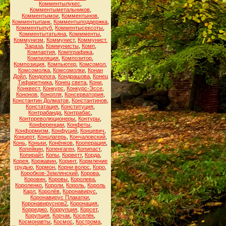
Комментылукес
,
Комментыметальников
,
Комментымои
,
Комментынов
,
Комментыпанк
,
Комментыподдержка
,
Комментыпуб
,
Комментысексоты
,
Комментытатьяна
,
Коммменты
,
Коммунизм
,
Коммунист
,
Коммунист.
Зараза
,
Коммунисты
,
Комп
,
Компартия
,
Компграфика
,
Компиляция
,
Композитор
,
Композиция
,
Компьютер
,
Комсомол
,
Комсомолка
,
Комсомолки
,
Конан
Дойл
,
Кондопога
,
Кондрашова
,
Конец
Тифаретника
,
Конец света
,
Кони
,
Конквест
,
Конкурс
,
Конкурс-Эссе
,
Кононов
,
Конопля
,
Консерватория
,
Константин Долматов
,
Константинов
,
Констатация
,
Конституция
,
Контрабанда
,
Контрабас
,
Контрреволюционеры
,
Контуры
,
Конференции
,
Конфеты
,
Конформизм
,
Конфуций
,
Концевич
,
Концерт
,
Концлагерь
,
Кончаловский
,
Конь
,
Коньки
,
Конёнков
,
Кооперация
,
Копейкин
,
Копенгаген
,
Копипаст
,
Копирайт
,
Копы
,
Корветт
,
Корда
,
Корея
,
Коржавин
,
Коринт
,
Кормление
грудью
,
Кормон
,
Корни волос
,
Коро
,
Коробков-Землянский
,
Корова
,
Коровин
,
Коровы
,
Королева
,
Короленко
,
Короли
,
Король
,
Король
Карл
,
Королёв
,
Коронавирус
,
Коронавирус Плакатки
,
Коронавируснов2
,
Коронация
,
Корреджо
,
Коррупция
,
Корсет
,
Корупция
,
Корчак
,
Коселёк
,
Космонавты
,
Космос
,
Кострома
,