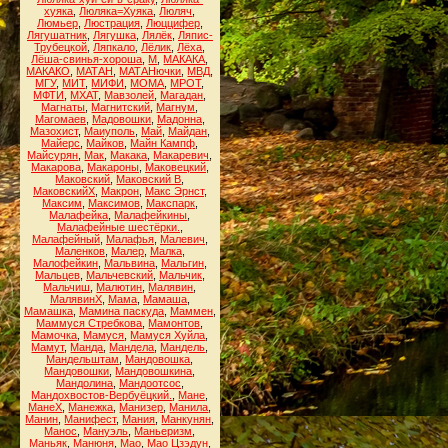
хуяка
,
Люляка=Хуяка
,
Люляч
,
Люмьер
,
Люстрация
,
Люццифер
,
Лягушатник
,
Лягушка
,
Лялёк
,
Ляпис-
Трубецкой
,
Ляпкало
,
Лёлик
,
Лёха
,
Лёша-свинья-хороша
,
М
,
МАКАКА
,
МАКАКО
,
МАТАН
,
МАТАНючки
,
МВД
,
МГУ
,
МИТ
,
МИФИ
,
МОМА
,
МРОТ
,
МФТИ
,
МХАТ
,
Мавзолей
,
Магадан
,
Магнаты
,
Магнитский
,
Магнум
,
Магомаев
,
Мадовошки
,
Мадонна
,
Мазохист
,
Маиуполь
,
Май
,
Майдан
,
Майерс
,
Майков
,
Майн Кампф
,
Майсурян
,
Мак
,
Макака
,
Макаревич
,
Макарова
,
Макароны
,
Маковецкий
,
Маковский
,
Маковский В
,
МаковскийХ
,
Макрон
,
Макс Эрнст
,
Максим
,
Максимов
,
Макспарк
,
Малафейка
,
Малафейкины
,
Малафейные шестёрки.
,
Малафейный
,
Малафья
,
Малевич
,
Маленков
,
Малер
,
Малка
,
Малофейкин
,
Мальвина
,
Мальгин
,
Мальцев
,
Мальчевский
,
Мальчик
,
Мальчиш
,
Малютин
,
Малявин
,
МалявинХ
,
Мама
,
Мамаша
,
Мамашка
,
Мамина паскуда
,
Маммен
,
Маммуся Стребкова
,
Мамонтов
,
Мамочка
,
Мамуся
,
Мамуся Хуйла
,
Мамут
,
Манда
,
Мандела
,
Мандель
,
Мандельштам
,
Мандовошка
,
Мандовошки
,
Мандовошкина
,
Мандолина
,
Мандоотсос
,
Мандохвостов-Вербуёцкий.
,
Мане
,
МанеХ
,
Манежка
,
Манизер
,
Манила
,
Манин
,
Манифест
,
Мания
,
Манкунян
,
Манос
,
Мануэль
,
Маньеризм
,
Маньяк
,
Манюня
,
Мао
,
Мао Цзэдун
,