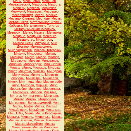
Мень
,
Меньшевик
,
Меньшов
,
Мережковский
,
Мерзость
,
Мерзота
,
Мери Лу
,
Меркель
,
Меркулов
,
Меркурий
,
Мерседес
,
Мессерер
,
Мессершмидт
,
Месси
,
Мессия
,
Местная Скотина
,
Местные
,
Месть
,
Метальников
,
Метальников Углич и
бабушка
,
Метальников о Толстом
,
Метафизическая живопись
,
Метеорит
,
Метки
,
Мехмат
,
Мечников
,
Мещане
,
Мещанин
,
Мещанка
,
Мещанство
,
Мизантроп
,
Мизогинисты
,
Мизулина
,
Мик
Джаггер
,
Микеланджело
,
МикеланджелоХ
,
Микола Питерский
,
Микоян
,
Микрософт
,
Милан
,
Милиция
,
Милка
,
Милле
,
Миллер
,
Миллионы
,
Милляр
,
Милованов
,
Милонов
,
Милосердие
,
Мильштейн
,
Мильштейнню
,
Милюков
,
Мимоза
,
Минет
,
Минетка
,
Минетки
,
Минздрав
,
Мини-юбка
,
Министр
,
Министр
обороны
,
Министры
,
Миннелли
,
Минск
,
Минтчица
,
Мир
,
Мир во всём
мире
,
Мирзоян
,
Мирные
,
Миро
,
Миролюбие
,
Миронов
,
Мирослава
,
Мирювисч
,
Миссон
,
Мистика
,
Митина
,
Митина-жопа
,
Митинаню
,
Митинг
,
Митрич
,
Митрополит
,
Митрополит Волоколамский
,
Митя
,
Митяй
,
Мифи
,
Мифы
,
Михаил
Михайлович
,
Михайлов
,
Михалков
,
Миш.ПФы
,
Миша
,
Миша Вербицкий
,
Мишака
,
Мишель
,
Мишенька
,
Мишка
,
Мишка Вазелин
,
Мишка Вазелинов
,
Мишка Малаейкин
,
Мишка
Малафейкин
,
Мишка Малофей
,
Мишка Малофейкин
,
Мишка Педы
,