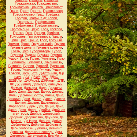
Гражданская
,
Гражданство
,
Грамматика
,
Граната
,
Гранатомёт
,
Грани
,
Грант
,
Гранты
,
Грасскиллер
,
Грассскиллер
,
Граф
,
Графика
,
Графин
,
Графиня де Торби
,
Графоман
,
Графомания
,
Графоманка
,
Графоманство
,
Графоманы
,
Грейс
,
Грек
,
Грекова
,
Грелка
,
Грех
,
Греция
,
Грибков
,
Григорьев
,
Григорьевпост
,
Гризли
,
Грин
,
Грис
,
Гриша
,
Гроб
,
Грозный
,
Громов
,
Гросс
,
Грудная жаба
,
Грузия
,
Грязные деньги
,
Грязные козявки
,
Грязь
,
Грёз
,
Губернаторы
,
Гувер
,
Гудеева
,
Гудини
,
Гудман
,
Гудмен
,
Гудрун
,
Гулаг
,
Гулин
,
Гулливер
,
Гулю
,
Гуманизм
,
Гуманист
,
Гуманность
,
Гумилёв
,
Гурвиц
,
Гурский
,
Гурченко
,
Гусар
,
Гусинский
,
Гучков
,
Гущин
,
Гэтсби
,
Гюго
,
Гёте
,
Д'Артаньян
,
Д-р
наук
,
ДАУ
,
ДВФУ
,
ДДТ
,
ДДоС
,
ДЕБИЛЫ
,
ДЖРнов2
,
ДЖРнов4
,
ДПК
,
ДР
,
ДУ
,
Давид
,
Давыдов
,
Давыдыч
,
Дагмар
,
Дагмара
,
Дада
,
Дадаизм
,
Даки
,
Дали
,
Далида
,
Далия
,
Даллас
,
Даль
,
Дальний Восток
,
Дамы
,
Дана
,
Данелия
,
Дани
,
Дания
,
Данте
,
Дантес
,
Дантон
,
Дарвин
,
Дарвинизм
,
Даревская
,
Дары
,
Дау
,
Дацик
,
Дача
,
Даша
,
Даян
,
Дверь
,
Двойка
,
Двойная
агентесса
,
Двойра
,
Дворецкий
,
Дворжак
,
Дворянство
,
Двучлен
,
Де
Кюстин
,
Де Ниро
,
Деанон
,
Дебил
,
Дебил-панк
,
Дебилки
,
Дебилный
,
Дебилообразы
,
Дебилы
,
Девиант
,
Девочка
,
Девочка и лошадь
,
Дега
,
Дегенерат
,
Дегенераты
,
Дед Митя
,