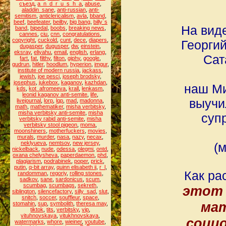
съезд
,
a_n_d_r_u_s_h_a
,
abuse
,
aladdin_sane
,
anti-russian
,
anti-
semitism
,
anticlericalism
,
avla
,
bband
,
beef
,
beefeater
,
beilby
,
big bang
,
billy`s
На вид
band
,
bipedal
,
boobs
,
breaking news
,
cannes
,
ciu
,
cnn
,
congratulations
,
copyright
,
cuckold
,
cunt
,
dece
,
diapers
,
Георги
dugasper
,
dugusper
,
dw
,
einstein
,
eksray
,
eliyahu
,
email
,
english
,
erlang
,
Сат
fart
,
fat
,
filthy
,
filton
,
giphy
,
google
,
gudrun
,
hitler
,
hoodlum
,
hyperion
,
imgur
,
institute of modern russia
,
jackass
,
jewish
,
joe pesci
,
joseph brodsky
,
josephus
,
jukebox
,
kaganov
,
kazhdan
,
наш Ми
kds
,
kot_afromeeva
,
krall
,
lenkasm
,
leonid kaganov anti-semite
,
life
,
выучи
livejournal
,
lorp
,
lqp
,
mad
,
madonna
,
math
,
mathematiker
,
misha verbitsky
,
misha verbitsky anti-semite
,
misha
суп
verbitsky rabid anti-semite
,
misha
verbitsky stool pigeon
,
moma
,
moonshiners
,
motherfuckers
,
movies
,
murals
,
murder
,
nasa
,
nazy
,
necax
,
neklyueva
,
nemtsov
,
new jersey
,
(
nickelback
,
nude
,
odessa
,
olegmi
,
ontd
,
oxana chelysheva
,
paperdaemon
,
phd
,
plagiarism
,
podrabinek
,
poper
,
prick
,
putin
,
q-bit array
,
quinn elisabeth ii
,
r_l
,
Как ра
randomman
,
regoriy
,
rolling stones
,
sadkov
,
sane
,
sardonicus
,
scum
,
scumbag
,
scumbags
,
sekreth
,
этот 
siblington
,
silencefactory
,
silly_sad
,
slut
,
snitch
,
soccer
,
souffleur
,
space
,
мат
stomahin
,
sup
,
symbolith
,
theresa may
,
tiktok
,
tits
,
verbitsky
,
vip
,
vituhnovskaya
,
vitukhnovskaya
,
социо
watermarks
,
whore
,
wieiner
,
youtube
,