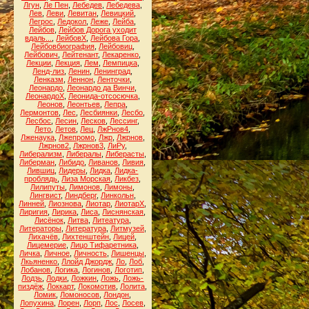
Лгун
,
Ле Пен
,
Лебедев
,
Лебедева
,
Лев
,
Леви
,
Левитан
,
Левицкий
,
Легрос
,
Ледокол
,
Леже
,
Лейба
,
Лейбов
,
Лейбов Дорога уходит
вдаль...
,
ЛейбовХ
,
Лейбова Гора
,
Лейбовбиография
,
Лейбовиц
,
Лейбович
,
Лейтенант
,
Лекаренко
,
Лекции
,
Лекция
,
Лем
,
Лемпицка
,
Ленд-лиз
,
Ленин
,
Ленинград
,
Ленказм
,
Леннон
,
Ленточки
,
Леонардо
,
Леонардо да Винчи
,
ЛеонардоХ
,
Леонида-отсосючка
,
Леонов
,
Леонтьев
,
Лепра
,
Лермонтов
,
Лес
,
Лесбиянки
,
Лесбо
,
Лесбос
,
Лесин
,
Лесков
,
Лессинг
,
Лето
,
Летов
,
Лец
,
ЛжРнов4
,
Лженаука
,
Лжепромо
,
Лжр
,
Лжрнов
,
Лжрнов2
,
Лжрнов3
,
ЛиРу
,
Либерализм
,
Либералы
,
Либерасты
,
Либерман
,
Либидо
,
Ливанов
,
Ливия
,
Лившиц
,
Лидеры
,
Лидка
,
Лидка-
проблядь
,
Лиза Морская
,
Ликбез
,
Лилипуты
,
Лимонов
,
Лимоны
,
Лингвист
,
Линдберг
,
Линкольн
,
Линней
,
Лиознова
,
Лиотар
,
ЛиотарХ
,
Лиригия
,
Лирика
,
Лиса
,
Лиснянская
,
Лисёнок
,
Литва
,
Литеатура
,
Литераторы
,
Литература
,
Литмузей
,
Лихачёв
,
Лихтенштейн
,
Лицей
,
Лицемерие
,
Лицо Тифаретника
,
Личка
,
Личное
,
Личность
,
Лишенцы
,
Лкьяненко
,
Ллойд Джордж
,
Ло
,
Лоб
,
Лобанов
,
Логика
,
Логинов
,
Логотип
,
Лодзь
,
Лодки
,
Ложкин
,
Ложь
,
Ложь-
пиздёж
,
Локкарт
,
Локомотив
,
Лолита
,
Ломик
,
Ломоносов
,
Лондон
,
Лопухина
,
Лорен
,
Лорп
,
Лос
,
Лосев
,