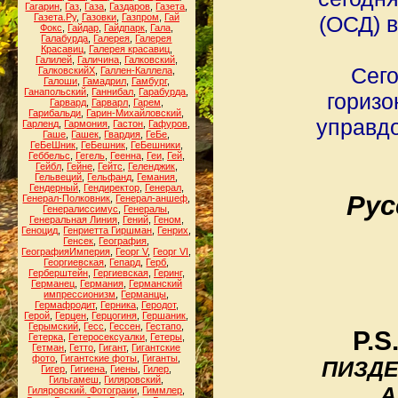
Гагарин
,
Газ
,
Газа
,
Газдаров
,
Газета
,
Газета.Ру
,
Газовки
,
Газпром
,
Гай
(ОСД) 
Фокс
,
Гайдар
,
Гайдпарк
,
Гала
,
Галабурда
,
Галерея
,
Галерея
Красавиц
,
Галерея красавиц
,
Галилей
,
Галичина
,
Галковский
,
Сего
ГалковскийХ
,
Галлен-Каллела
,
Галоши
,
Гамадрил
,
Гамбург
,
Ганапольский
,
Ганнибал
,
Гарабурда
,
горизо
Гарвард
,
Гарварл
,
Гарем
,
Гарибальди
,
Гарин-Михайловский
,
управдо
Гарленд
,
Гармония
,
Гастон
,
Гафуров
,
Гаше
,
Гашек
,
Гвардия
,
ГеБе
,
ГеБеШник
,
ГеБешник
,
ГеБешники
,
Геббельс
,
Гегель
,
Геенна
,
Геи
,
Гей
,
Гейбл
,
Гейне
,
Гейтс
,
Геленджик
,
Гельвеций
,
Гельфанд
,
Гемания
,
Гендерный
,
Гендиректор
,
Генерал
,
Рус
Генерал-Полковник
,
Генерал-аншеф
,
Генералиссимус
,
Генералы
,
Генеральная Линия
,
Гений
,
Геном
,
Геноцид
,
Генриетта Гиршман
,
Генрих
,
Генсек
,
География
,
ГеографияИмперия
,
Георг V
,
Георг VI
,
Георгиевская
,
Гепард
,
Герб
,
Герберштейн
,
Гергиевская
,
Геринг
,
Германец
,
Германия
,
Германский
импрессионизм
,
Германцы
,
Гермафродит
,
Герника
,
Геродот
,
Герой
,
Герцен
,
Герцогиня
,
Гершаник
,
Герымский
,
Гесс
,
Гессен
,
Гестапо
,
P.S
Гетерка
,
Гетеросексуалки
,
Гетеры
,
Гетман
,
Гетто
,
Гигант
,
Гигантские
фото
,
Гигантские фоты
,
Гиганты
,
ПИЗДЕЖ
Гигер
,
Гигиена
,
Гиены
,
Гилер
,
Гильгамеш
,
Гиляровский
,
А
Гиляровский. Фотограии
,
Гиммлер
,