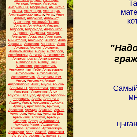
Та
Аманда
,
Америк
,
Америка
,
Американцы
,
Америкюки
,
Амнистия
,
мате
Амона
,
Ампутация
,
Амстердам
,
Амстердамская школа
,
Амур
,
Анал
,
Анализ
,
Анархизм
,
Анархист
,
ко
Анастасия
,
Анатолий Панков
,
Ангелы
,
Английский
,
Англия
,
Андреев
,
Андромеда
,
Андроников
,
Андропов
,
Андрюша
,
Анекдот
,
Анекдоты
,
Анжелика
,
Анимация
,
Анинаталия
,
Анисимов
,
Анклав
,
Анна
Каренина
,
Аннексия
,
Анненков
,
Анон
,
"Над
Анонизм
,
Аноним
,
Анонимы
,
Анонкомменты
,
Аноны
,
Антверпен
,
Антибиотики
,
Антигей
,
Антиемитизм
,
граж
Антикомпромат
,
Антикультура
,
Антилопа гну
,
Антипушкин
,
Антисемит
,
Антисемитизм
,
Антисемитизм. ГеБе
,
Антисемитим
,
Антисемиты
,
Антисемтизм
,
Антисенмитизм
,
Антисталинизм
,
Антон
,
Антонеску
,
Антракт
,
Антропология
,
Анус
,
Анусы
,
Аононы
,
Самый 
Апельсины
,
Апологетика
,
Апостол
,
Апостолы
,
Апреликов
,
Апсит
,
мн
Апухтин
,
Ар Нуво
,
Ар деко
,
Арабский
терроризм
,
Арабы
,
Аргентина
,
Ардеко
,
Арест
,
Арефьева
,
Аризона
,
Арийцы
,
Аристотель
,
Арктика
,
Арлекино
,
Армада
,
Армения
,
Армия
,
Армстронг
,
Арнольд
,
Арнольд Ева
,
Артемизия
,
Артемуй
,
Артемуй
Сисярик
,
Артур
,
Архангельск
,
цыга
Архимед. Чапек
,
Архипенко
,
Архипов
,
Архипова
,
Архитектура
,
Аршакуни
,
Асад
,
Асатий
,
Ассистент
,
Астер
,
Астрахань
,
Астронавты
,