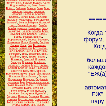
Богохульник
,
Бодлер
,
Бодряк-Идиот
,
Бодряки-Идиоты
,
Боза
,
Бозик
,
Бойкот
,
Бойтнер
,
Боколл
,
Бокр
,
Бокс
,
Боксёры
,
Болван
,
Болваны
,
Болгария
,
Болдини
,
Болезни
,
Болезнь
,
Болик
,
Боль
,
Больной
,
====
Большая Медведица
,
Большевики
,
Большой
,
Большой Взрыв
,
Большой
театр
,
Большой террор
,
Бомба
,
Бомбардировка
,
Бомбёжка
,
Бонд
,
Когда-
Бондарчук
,
Боннер
,
Бонобо
,
Бонч-
Бруевич
,
Бор
,
Бордель
,
Борец
,
Борис
,
Борисы
,
Борись
,
форум. 
Боровиковский
,
Борода
,
Бородин
,
Бортников
,
Борщ
,
Борьба
,
Босбум
,
Когд
Бостон
,
Босх
,
Бот
,
Ботвинник
,
Ботеро
,
Ботичелли
,
Боттичелли
,
Боты
,
Бофор
,
Боччоне
,
Боччони
,
Боярский
,
Браз
,
Бразилия
,
Брай
,
Брайнин
,
Брак
,
Брамс
,
Брандт
,
больши
Бранкузи
,
Брассай
,
Браткин
,
Браудер
,
Брежнев
,
Брейгель
,
каждо
Брейтнер
,
Бремер
,
Брест
,
Бретон
,
Брижит
,
Бритни Спирс
,
Бродский
,
Брозтито
,
Бромптон
,
Бронза
,
"ЕЖ(а
Бронников
,
Брукс
,
Бруштейн
,
Брюки
,
Брюллов
,
Брюс Виллис
,
Бугеро
,
Буденовцы
,
Будущее
,
Будённый
,
Буживаль
,
Буй
,
Буйнопомешанный
,
Букингемский дворец
,
Буковский
,
автомат
Булгаков
,
Булла
,
Булочкин
,
Булочников
,
Бунин
,
Бурбаки
,
"ЕЖ".
Бурбоны
,
Буржуазия
,
Бурк-Уайт
,
Бурлеск
,
Буряты
,
Бутылка
,
Бухало
,
Бухарин
,
Бухгалтерия
,
Бухенвальд
,
пару
Буча
,
Бучкин
,
Бучкури
,
Буш
,
Буше
,
БушеХ
,
Быдло
,
Бык
,
Быков
,