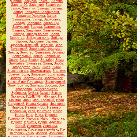
дневник
,
Закуска
,
Закусь
,
Залупа
,
Залупа-20
,
Залупкин
,
Заменгоф
,
Замок
,
Замятин
,
Зануда
,
Заоупа
,
Запад
,
Западная Белоруссия
,
Западная Украина
,
Запах
,
Заповедник
,
Запор
,
Зарисовка
,
Засада
,
Засранка
,
Засранцы
,
Засурский
,
Засуха
,
Затворник
,
Защита
,
Защитник
,
Заявление
,
Звезда
,
Звезда во лбу
,
Звери
,
Зверства
,
Звёздная ночь
,
Звёзды
,
Здания
,
Здоровье
,
Здрава
,
Здравомыслящий
,
Зевание
,
Зевс
,
Зеленский
,
Зеленский. Фридман
,
Земля
,
Земство
,
Зенкевич
,
Зеркало
,
Зеркальный
,
Зерно
,
Зерновые
,
Зиалт
,
Зига
,
Зикоф
,
Зильбер
,
Зима
,
Зимбабве
,
Зиновьев
,
Зиялт
,
Злоба
,
Злорадство
,
Змеи
,
Змея
,
Змий
,
Знаете ли вы
,
Знаменатель
,
Знатоки
,
Зозуля
,
Зола
,
Золовкин
,
Золотарёв
,
Золото
,
Золотой Век
,
Золотой век
,
Золотой век Голландии
,
Золотусский
,
Золя
,
Зонтик
,
Зоопарк
,
Зоофил
,
Зоя
,
Зубаревич
,
Зубоскальство
,
Зубровка
,
Зубры
,
Зыкин
,
Зыков
,
Зюганов
,
ИДИЁТКИ
,
Ибигдан
,
Ив
Монтан
,
Иван
,
Иван Грозный
,
Иван
Засурский
,
Ивана Купала
,
Иванкина
,
Иванов
,
Иванов и Бог
,
Иваново
,
Иванушка
,
Игла
,
Игнатьев
,
Игнор
,
Игорь
,
Игра
,
Игры
,
Идеолог
,
Идеология
,
Идиома
,
Идиот
,
Идиотка
,
Идиото
,
Идиоты
,
Идиш
,
Идиётки
,
Иерей
,
Иеремия
,
Иероним
,
Иерусалим
,
Из-за-тра вки-убью
,
Из-
за-травки-убью
,
Изабел
,
Избиение
младенцев
,
Извержение
,
Извинение
,