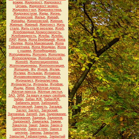
вожжи
,
Жидохвост
,
Жидохвост
Цезарь
,
Жидохвост можно
,
Жидохвост-кот
,
Жидохвостера
,
Жидохвостизм
,
Жиды
,
Жизнь
,
Жилинский
,
Жильё
,
Жираф
,
Жирафы
,
Жириновский
,
Жирная
,
Жирные
,
Жирный
,
Жиртрест
,
Жить
стало
,
Жить стало веселее
,
Жлоб
,
Жлобовидная Хромосомность
,
Жлобовидность
,
Жлобы
,
Жлобы.
ЛЖР
,
Жопа
,
Жопа Вербицкий
,
Жопа
Люляки
,
Жопа Маковецкий
,
Жопа
Тифаретника
,
Жопа Фридман
,
Жопа
с ушами
,
ЖопаФридман
,
Жоподавалец
,
Жополиз
,
Жополизы
,
Жопорожденцы
,
Жопофилософ
,
Жопоёб
,
Жоппозиционерка
,
Жоппозиционеры
,
Жоппоопозиция
,
Жопшник
,
Жу
,
Жуков
,
Жулик
,
Жулики
,
Жульман
,
Журавков
,
Журавковкомменты
,
Журнал
,
Журналист
,
Журналистика
,
Журналисты
,
Журналы
,
Журфак
,
Жыды
,
Жюри
,
Жёлтая дорога
,
Жёлтая пресса
,
Жёлтые листья
,
ЗАЗ
,
ЗИМ
,
За вашу и нашу свободу
,
Забан
,
Забан ЖЖ
,
ЗабанЖЖ
,
Забанить меня
,
Заблоцкий-
Десятовский
,
Зависть
,
Загадка
,
Заглот
,
Заглот.
,
Загорский
,
Заграница
,
Загреб
,
Зад
,
Задержание
,
Задержания
,
Задница
,
Задорнов
,
ЗадорновХ
,
Зажигалка
,
Зажим
,
Заказуха
,
Закат
,
Закон
,
Закон о
Цензуре
,
Закон о геях
,
Закон о
цензуре
,
Законы
,
Закрытие
,
Закрытие Тифаретника.
,
Закрытый