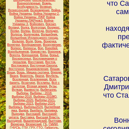
что Са
Военнопленные
,
Вождь
,
Возбудимость
,
Возврат
,
сам
Вознесенский
,
Возрождение
,
Война
,
Война Украины
,
Война Украины-2
,
Война Украины. ЛЖР
,
Война
Украины.ЛЖРнов3
,
Война-
Украины-3
,
Войнович
,
Вокзал
,
находя
Воланд
,
Волга
,
Волгоград
,
Волдерс
,
Волки
,
Волны
,
Вологда
,
Володин
,
Волосы
,
Волочкова
,
Волшебник
,
пре
Волшебник Изумрудного города
,
Вольтер
,
Воля
,
Вонь
,
Вонючка
,
фактиче
Вонючки
,
Воображение
,
Вооружение
,
Вопрос
,
Вопросы
,
Вор
,
Воробей
,
Воробьянинов
,
Воровство
,
Воронеж
,
Ворота
,
Ворошилов
,
Воры
,
Ворьё
,
Воскресенье
,
Воспоминания о
прошлом
,
Восстание
,
Восток
,
Востоковед
,
Восточная Европа
,
Восточное
,
Воцерковление
,
Вошак
,
Воши
,
Вошь. Мишка скотина
,
Вперде
,
Враги
,
Врангель
,
Врачи
,
Врубель
,
Сатаров
Вселенная
,
Вселеннная
,
Всех
банить
,
Всортире
,
Всхлипы
,
Всё с
Дмитри
заглотом
,
Вторая армия
,
Вузы
,
Вулкан
,
Вшивости
,
Выбегалло
,
что Ст
Выборы
,
Выборы - 2018
,
Выборы-2018
,
Выборы-2018Ю
,
Выборы-2020
,
Выборы-2021
,
Выборы-2023
,
Выборы-2024
,
Выборы1
,
Выборы2024
,
Выгребная
яма
,
Выдра
,
Выебать
,
Выпивка
,
Выродки
,
Высоцкий
,
Высоцкий-
цитата
,
Выставка
,
Высшая Власть
,
Вон
Выходной
,
Вышнеградский
,
Вьетнам
,
Вюнючка
,
Вяземский
,
ГБ
,
ГМИИ
,
сегодн
ГНУСЬ
,
ГПУ
,
ГРУ
,
ГТО
,
Габриэль
,